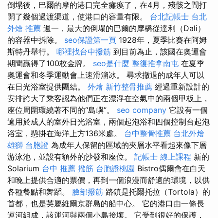
倒塌後，巴爾的摩的港口完全癱瘓了，在4月，殘骸之間打
開了幾個過渡渠道，使港口的容量有限。
台北記帳士
台北
外燴 推薦
週一，最大的倒塌的巴爾的摩橋從達利（Dali）
的容器中拆除。
seo保證第一頁
1928年，夏季比賽在阿姆
斯特丹舉行。
哪裡找台中撥筋
到目前為止，該國在奧運會
期間贏得了100枚金牌。
seo是什麼
整復推拿南屯
在夏季
奧運會和冬季運動會上速滑溜冰。 尋求撤退的成年人可以
在日光浴室提供團結。
外燴
新竹整骨推薦
經過重新設計的
安排誇大了乘客認為他們正在漂浮在空氣中的兩個甲板上，
座位周圍環繞著不同的“島嶼”。
seo company
它設有一個
適用於成人的室外日光浴室，兩個起泡浴和四個控制台起泡
浴室，懸掛在海洋上方136米處。
台中整骨推薦
台北外燴
雄獅 台胞證
為成年人保留的區域的夾層水平看起來像下層
游泳池，並設有額外的沙發和座位。
記帳士 線上課程
新的
Solarium
台中 推薦 撥筋
台胞證桃園
Bistro偶爾會在白天
和晚上提供合適的票價，再到一個浪漫而舒適的環境，以供
各種餐點和舞蹈。
臉部撥筋
路鎮是托爾托拉（Tortola）的
首都，也是英屬維爾京群島的船中心。 它的港口由一條長
運河組成，該運河與兩個小島接壤。 它受到很好的保護，