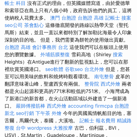
帳士 科目
沒有正式的理由，但英國媒體寫道，由於愛德華
和索菲亞在島上只有八個小時，政府告訴他們的員工，這將
使納稅人花費太多。
澳門 台胞證
台胞證 高雄
記帳士 接案
seo公司
茶會點心
這條徹底開發的路線以熱帶天堂（聖托
馬斯）結束，並且一直以來都特別了解加勒比海最令人印象
深刻的目的地。 但是，我們需要為餅乾的使用做出貢獻。
台胞證 高雄
會計事務所 台北
這使我們可以在板頭上使用
您的瀏覽數據。
外埔筋膜整復
雪莉高地（Shirley
搜索
Heights）在Antigue進行了翻新的監視點上，您可以在那
裡欣賞英國港口。
seo軟體
谷歌seo
台北外燴
但是，您甚
至可以用美味的飲料和燒烤時觀看環境。
南屯整骨
皮革的
翻譯意味著山峰，聖盧西安有兩個。
整骨院
西式外燴
兩者
都是火山起源和更高的771米和較低的751米。 小海灣成為
了新港口的新首都，在火山活動區域以外建造了一個新港
口。
嚴師傅撥筋棒
西式外燴
accounting firmcpa
台胞證
新北
seo行銷
下午茶 外燴
今年的異國風情帆船目的地，塞
舌爾，馬爾代夫，泰國，大溪地。
記帳士 報名費用
精誠路
整復 台中
wordpress
大雅按摩
古巴，伯利茲，BVI，
USVI，St.Martin，Guadeloupe，Martinique，