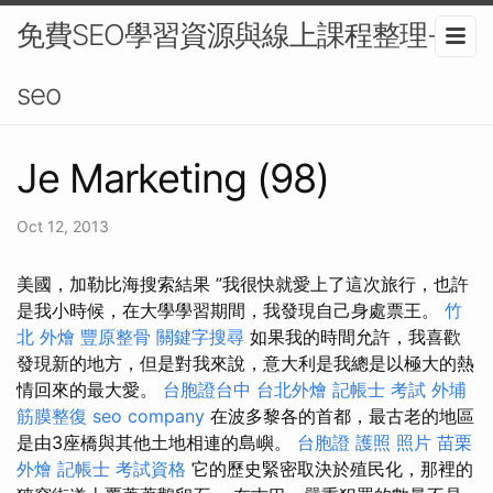
免費SEO學習資源與線上課程整理-
seo
Je Marketing (98)
Oct 12, 2013
美國，加勒比海搜索結果 ”我很快就愛上了這次旅行，也許
是我小時候，在大學學習期間，我發現自己身處票王。
竹
北 外燴
豐原整骨
關鍵字搜尋
如果我的時間允許，我喜歡
發現新的地方，但是對我來說，意大利是我總是以極大的熱
情回來的最大愛。
台胞證台中
台北外燴
記帳士 考試
外埔
筋膜整復
seo company
在波多黎各的首都，最古老的地區
是由3座橋與其他土地相連的島嶼。
台胞證 護照 照片
苗栗
外燴
記帳士 考試資格
它的歷史緊密取決於殖民化，那裡的