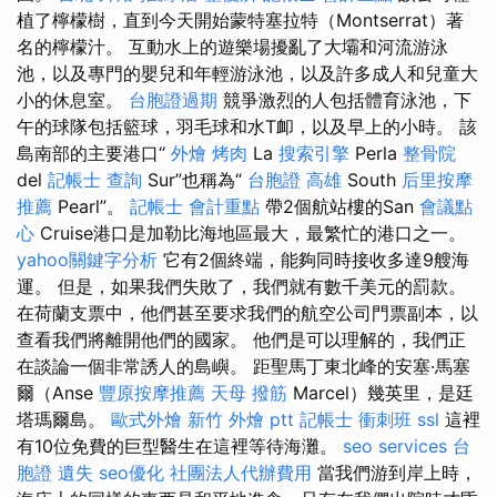
植了檸檬樹，直到今天開始蒙特塞拉特（Montserrat）著
名的檸檬汁。 互動水上的遊樂場擾亂了大壩和河流游泳
池，以及專門的嬰兒和年輕游泳池，以及許多成人和兒童大
小的休息室。
台胞證過期
競爭激烈的人包括體育泳池，下
午的球隊包括籃球，羽毛球和水T卹，以及早上的小時。 該
島南部的主要港口“
外燴 烤肉
La
搜索引擎
Perla
整骨院
del
記帳士 查詢
Sur”也稱為“
台胞證 高雄
South
后里按摩
推薦
Pearl”。
記帳士 會計重點
帶2個航站樓的San
會議點
心
Cruise港口是加勒比海地區最大，最繁忙的港口之一。
yahoo關鍵字分析
它有2個終端，能夠同時接收多達9艘海
運。 但是，如果我們失敗了，我們就有數千美元的罰款。
在荷蘭支票中，他們甚至要求我們的航空公司門票副本，以
查看我們將離開他們的國家。 他們是可以理解的，我們正
在談論一個非常誘人的島嶼。 距聖馬丁東北峰的安塞·馬塞
爾（Anse
豐原按摩推薦
天母 撥筋
Marcel）幾英里，是廷
塔瑪爾島。
歐式外燴
新竹 外燴 ptt
記帳士 衝刺班
ssl
這裡
有10位免費的巨型醫生在這裡等待海灘。
seo services
台
胞證 遺失
seo優化
社團法人代辦費用
當我們游到岸上時，