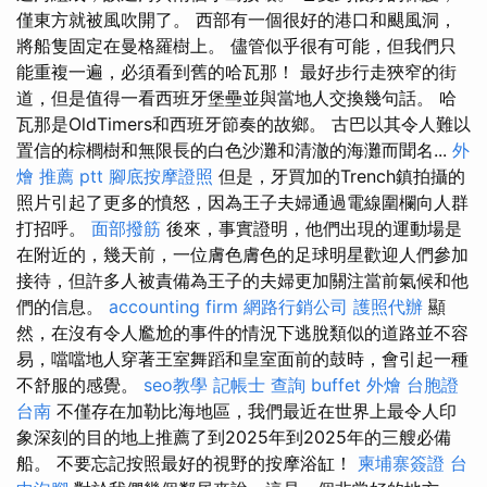
僅東方就被風吹開了。 西部有一個很好的港口和颶風洞，
將船隻固定在曼格羅樹上。 儘管似乎很有可能，但我們只
能重複一遍，必須看到舊的哈瓦那！ 最好步行走狹窄的街
道，但是值得一看西班牙堡壘並與當地人交換幾句話。 哈
瓦那是OldTimers和西班牙節奏的故鄉。 古巴以其令人難以
置信的棕櫚樹和無限長的白色沙灘和清澈的海灘而聞名...
外
燴 推薦 ptt
腳底按摩證照
但是，牙買加的Trench鎮拍攝的
照片引起了更多的憤怒，因為王子夫婦通過電線圍欄向人群
打招呼。
面部撥筋
後來，事實證明，他們出現的運動場是
在附近的，幾天前，一位膚色膚色的足球明星歡迎人們參加
接待，但許多人被責備為王子的夫婦更加關注當前氣候和他
們的信息。
accounting firm
網路行銷公司
護照代辦
顯
然，在沒有令人尷尬的事件的情況下逃脫類似的道路並不容
易，噹噹地人穿著王室舞蹈和皇室面前的鼓時，會引起一種
不舒服的感覺。
seo教學
記帳士 查詢
buffet 外燴
台胞證
台南
不僅存在加勒比海地區，我們最近在世界上最令人印
象深刻的目的地上推薦了到2025年到2025年的三艘必備
船。 不要忘記按照最好的視野的按摩浴缸！
柬埔寨簽證
台