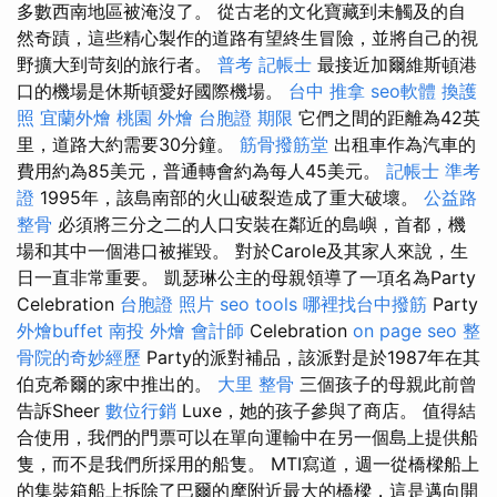
多數西南地區被淹沒了。 從古老的文化寶藏到未觸及的自
然奇蹟，這些精心製作的道路有望終生冒險，並將自己的視
野擴大到苛刻的旅行者。
普考 記帳士
最接近加爾維斯頓港
口的機場是休斯頓愛好國際機場。
台中 推拿
seo軟體
換護
照
宜蘭外燴
桃園 外燴
台胞證 期限
它們之間的距離為42英
里，道路大約需要30分鐘。
筋骨撥筋堂
出租車作為汽車的
費用約為85美元，普通轉會約為每人45美元。
記帳士 準考
證
1995年，該島南部的火山破裂造成了重大破壞。
公益路
整骨
必須將三分之二的人口安裝在鄰近的島嶼，首都，機
場和其中一個港口被摧毀。 對於Carole及其家人來說，生
日一直非常重要。 凱瑟琳公主的母親領導了一項名為Party
Celebration
台胞證 照片
seo tools
哪裡找台中撥筋
Party
外燴buffet
南投 外燴
會計師
Celebration
on page seo
整
骨院的奇妙經歷
Party的派對補品，該派對是於1987年在其
伯克希爾的家中推出的。
大里 整骨
三個孩子的母親此前曾
告訴Sheer
數位行銷
Luxe，她的孩子參與了商店。 值得結
合使用，我們的門票可以在單向運輸中在另一個島上提供船
隻，而不是我們所採用的船隻。 MTI寫道，週一從橋樑船上
的集裝箱船上拆除了巴爾的摩附近最大的橋樑，這是邁向開