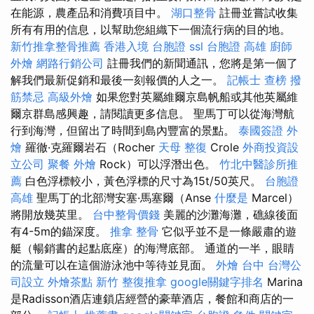
在能源，農產品和消費項目中。
湖口整骨
註冊並嘗試收集
所有有用的信息，以幫助您組織下一個流行病的目的地。
新竹推拿整骨推薦
香港入境 台胞證
ssl
台胞證 高雄
廚師
外燴
網路行銷公司
註冊我們的新聞通訊，您將是第一個了
解我們最新促銷和最後一刻報價的人之一。
記帳士 查榜
撥
筋禁忌
高級外燴
如果您對英屬維爾京島帆船或其他英屬維
爾京群島感興趣，請閱讀更多信息。 聖馬丁可以從海灣航
行到海灣，但留出了時間到島內豐富的景點。
泰國簽證
外
燴
羅徹·克羅爾岩石（Rocher
天母 整復
Crole
外商投資設
立公司
聚餐 外燴
Rock）可以浮潛出色。
竹北中醫診所推
薦
白色浮標較小，黃色浮標的尺寸為15t/50英尺。
台胞證
高雄
聖馬丁的北部灣安塞·馬塞爾（Anse
什麼是
Marcel）
將開放幾英里。
台中整骨價錢
美麗的沙灘海灘，礁線後面
有4-5m的錨深度。
推拿 整骨
它似乎並不是一條嚴肅的遊
艇（暢銷書的起點底座）的海灣底部。 通道的一半，眼睛
的流量可以在這個游泳池中等待並見面。
外燴 台中
台灣公
司設立
外燴茶點
新竹 整復推拿
google關鍵字排名
Marina
是Radisson酒店連鎖店經營的豪華酒店，餐館和商店的一