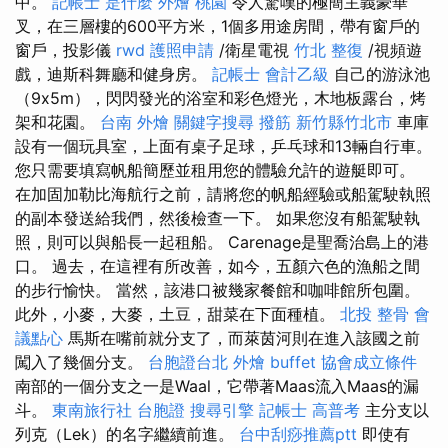
中。
記帳士 是什麼
外燴 桃園
令人驚嘆的極簡主義豪華
叉，在三層樓的600平方米，1個多用途房間，帶有窗戶的
窗戶，投影儀
rwd
護照申請
/衛星電視
竹北 整復
/視頻遊
戲，迪斯科舞廳和健身房。
記帳士 會計乙級
自己的游泳池
（9x5m），閃閃發光的浴室和彩色燈光，木地板露台，烤
架和花園。
台南 外燴
關鍵字搜尋
撥筋 新竹縣竹北市
車庫
設有一個玩具室，上面有桌子足球，乒乓球和13輛自行車。
您只需要填寫帆船簡歷並租用您的體驗允許的遊艇即可。
在加固加勒比海航行之前，請將您的帆船經驗或船駕駛執照
的副本發送給我們，然後檢查一下。 如果您沒有船駕駛執
照，則可以與船長一起租船。 Carenage是聖喬治島上的港
口。 過去，在這裡有所改善，如今，五顏六色的漁船之間
的步行愉快。 當然，該港口被幾家餐館和咖啡館所包圍。
此外，小麥，大麥，土豆，甜菜在下面種植。
北投 整骨
會
議點心
馬斯在嘴前就分支了，而萊茵河則在進入該國之前
闖入了幾個分支。
台胞證台北
外燴 buffet
協會成立條件
南部的一個分支之一是Waal，它帶著Maas流入Maas的漏
斗。
東南旅行社 台胞證
搜尋引擎
記帳士 高普考
主分支以
列克（Lek）的名字繼續前進。
台中刮痧推薦ptt
即使有