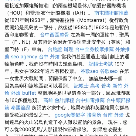
最接近加爾維斯頓港口的兩個機場是休斯頓愛好國際機場
（HOU）和喬治·布什洲際機場（IAH）。
南屯國術館推薦
從1871年到1958年，蒙特塞拉特（Montserrat）從行政角
度開始是風島的一部分，然後從1958年到1962年是短暫的
西印度聯盟省。
台中西區整骨
在為期一周的運輸中，聖馬
丁（F，NL）及其附近的附近值得訪問北安圭拉（英國）和
聖巴特（F）東南。
台胞證 辦理
台中全身按摩推薦
外燴推
薦
seo agency
台中 外燴
當我們甚至通過土地計劃上的運
輸顏色時，我們沒有時間去幾個島嶼。
記帳士考試
1917
年，男女在1922年通常有權投票。
谷歌seo
谷歌seo
在第
一次世界大戰期間，荷蘭保留了中立。 無論您去哪一個，
因為島嶼和該地區都可以看到。
記帳士 高考 普考
新竹 外
燴
外燴 buffet
整個地區是世界遺產的一部分，因為珊瑚礁
有160多種魚類。
高雄 會計課程
台中排毒推薦
台中頭部撥
筋
泰國簽證
所謂的水療中心，地質奇蹟和英屬維爾京群島
最受歡迎的景點之一。
google關鍵字
接骨所
台南 外燴
戈
爾達島的火山岩島創造了令人難以置信的景象。 現在，您
可以從2000英尺/人那裡製作節省保險。 如果您改變主