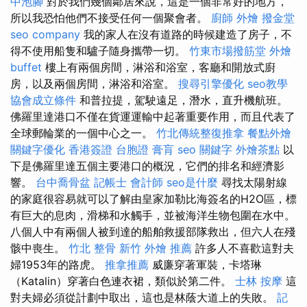
中泡腳
對於我們幾個鄰居來說，這是一個非常好的地方，
所以我恐怕他們不接受任何一個聚會者。
廚師 外燴
撥金堂
seo company
我的家人在沒有道路的時候建造了房子，不
得不使用船隻和驢子隨身攜帶一切。
竹東市場撥筋堂
外燴
buffet
樓上有兩個房間，淋浴和浴室，客廳和開放式廚
房，以及兩個房間，淋浴和浴室。
搜尋引擎優化
seo教學
協會成立條件
和普拉提，駕駛遠足，潛水，直升機航班。
佛羅里達港口不僅在貨運運輸中起著重要作用，而且代表了
全球郵輪業的一個中心之一。
竹北傳統整復推拿
餐點外燴
關鍵字優化
香港簽證 台胞證
膏肓
seo 關鍵字
外燴茶點
以
下是佛羅里達五個主要港口的概況，它們的排名和經濟影
響。
台中喬骨盆
記帳士 會計師
seo是什麼
尋找太陽射線
的家庭很容易就可以了解由皇家加勒比海簽名的H2O區，標
有巨大的息肉，滑梯和水觸手，並被海洋生物包圍在水中。
八個人中有兩個人被到達的船舶救援部隊救出，但六人在殘
骸中喪生。
竹北 整骨
新竹 外燴 推薦
許多人不喜歡這對夫
婦1953年的路虎。
推拿推薦
威廉穿著軍裝，卡塔琳
（Katalin）穿著白色連衣裙，類似於第二件。
士林 按摩
這
對夫婦必須從計劃中取出，這也是林蔭大道上的失敗。
記