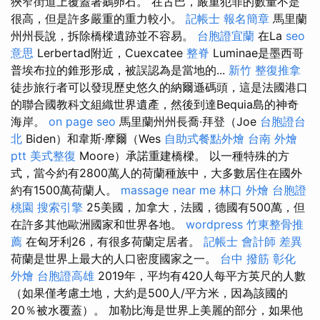
狹窄街道上覆蓋著鵝卵石。 在古巴，嚴重犯罪的數量不是
很高，但是許多嚴重的重力較小。
記帳士 報名簡章
馬里蘭
州州長說，拆除橋樑遺跡並不容易。
台胞證宜蘭
在La
seo
意思
Lerbertad附近，Cuexcatee
整脊
Luminae是墨西哥
普埃布拉的錐形形成，被誤認為是當地的...
新竹 整復推拿
徒步旅行者可以發現歷史悠久的納爾遜碼頭，這是法國港口
的聯合國教科文組織世界遺產，然後到達Bequia島的神奇
海岸。
on page seo
馬里蘭州州長喬·拜登（Joe
台胞證台
北
Biden）和韋斯·摩爾（Wes
自助式餐點外燴
台南 外燴
ptt
美式整復
Moore）承諾重建橋樑。 以一種特殊的方
式，當今約有2800萬人的荷蘭種族中，大多數居住在國外
約有1500萬荷蘭人。
massage near me
林口 外燴
台胞證
桃園
搜索引擎
25美國，加拿大，法國，德國有500萬，但
在許多其他歐洲國家和世界各地。
wordpress
竹東整骨推
薦
在匈牙利26，有很多荷蘭定居者。
記帳士 會計師 差異
荷蘭是世界上最大的人口密度國家之一。
台中 撥筋
彰化
外燴
台胞證高雄
2019年，平均有420人每平方英尺的人數
（如果僅考慮土地，大約是500人/平方米，因為該國的
20％被水覆蓋）。 加勒比海是世界上美麗的部分，如果他