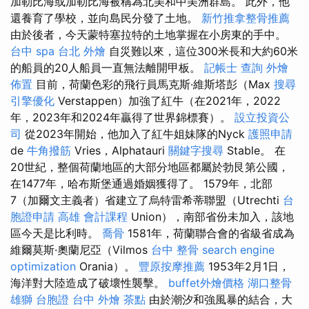
加勒比海或加勒比海被稱為北美和中美洲群島。 此外，他
還養育了學校，並向島民分發了土地。
新竹推拿整骨推薦
由於後者，今天蒙特塞拉特的土地掌握在小房東的手中。
台中 spa
台北 外燴
自災難以來，這位300米長和大約60米
的船員的20人船員一直無法離開甲板。
記帳士 查詢
外燴
佈置
目前，荷蘭色彩的飛行員馬克斯·維斯塔彭（Max
搜尋
引擎優化
Verstappen）加強了紅牛（在2021年，2022
年，2023年和2024年贏得了世界錦標賽）。
設立投資公
司
從2023年開始，他加入了紅牛姐妹隊的Nyck
護照申請
de
牛角撥筋
Vries，Alphatauri
關鍵字搜尋
Stable。 在
20世紀，整個荷蘭地區的大部分地區都屬於勃艮第公國，
在1477年，哈布斯堡通過婚姻獲得了。 1579年，北部
7（加爾文主義者）省建立了烏特雷希蒂聯盟（Utrechti
台
胞證申請
高雄 會計課程
Union），南部省份未加入，該地
區今天是比利時。
喬骨
1581年，荷蘭聯合會的省級省成為
維爾莫斯·奧蘭尼亞（Vilmos
台中 整骨
search engine
optimization
Orania）。
豐原按摩推薦
1953年2月1日，
海洋對大陸造成了破壞性襲擊。
buffet外燴價格
湖口整骨
雄獅 台胞證
台中 外燴 茶點
由於潮汐和強風暴的結合，大