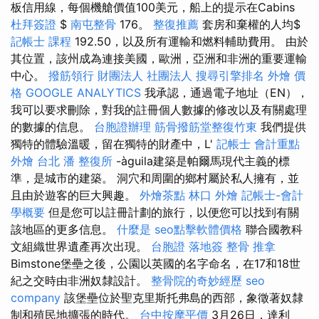
板信用線，每個機艙價值100美元，船上的提示在Cabins
杜拜簽證
$
南屯整骨
176。
整復推薦
套房和棄權的人均$
記帳士 課程
192.50，以及所有運輸和燃料輔助費用。 由於
其位置，該州成為連接美國，歐洲，亞洲和非洲的重要運輸
中心。
撥筋領行
財團法人 社團法人
搜尋引擎排名
外燴 價
格
GOOGLE ANALYTICS
我承認，通過電子地址（EN），
我可以要求刪除，對我的註冊個人數據的修改以及有關處理
的數據的信息。
台胞證辦理
筋骨撥筋堂整復竹東
我們提供
獨特的體驗溫暖，留在獨特的財產中，L'
記帳士 會計重點
外燴 台北
潘 整復所
-àguila建築是帕爾馬現代主義的標
準，是城市的建築。 洞穴和周圍的鄉村屬於私人擁有，並
且由於遊客的巨大興趣。
外燴茶點
林口 外燴
記帳士-會計
學概要
但是您可以註冊計劃的旅行，以便您可以找到有關
該地區的更多信息。
什麼是
seo點擊軟體價格
聯合國教科
文組織世界遺產再次出現。
台胞證 落地簽
整骨 推拿
Bimstone堡壘之後，公園以英國的名字命名，在17和18世
紀之交時由非洲奴隸設計。
整骨院的奇妙經歷
seo
company
該堡壘位於聖克里斯托弗島的西部，象徵著奴隸
制和殖民地擴張的時代。
台中按摩平價
3月26日，達利