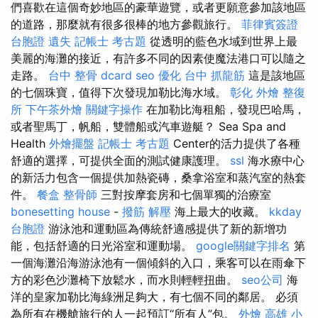
們喜歡在這個奇妙地區的豪華遊覽，或者更願意參加該地區
的道路，那麼就有很多很棒的地方參觀旅行。
菲律賓簽證
台胞證 遺失
記帳士 考古題
從透明的藍色水域到世界上最
美麗的海灘的接近，有許多不同的因素使魔法港口可以隨之
走路。
台中 整骨 dcard
seo 優化
台中 抓龍筋
這是該地區
的七個珠寶，值得下次發現加勒比海水域。
彰化 外燴
整復
所
下午茶外燴
關鍵字操作
在加勒比海租船，發現巴哈馬，
或者聖馬丁，帆船，雙體船或汽車遊艇？ Sea Spa and
Health
外燴擺盤
記帳士 考古題
Center的活力提供了各種
舒適的選擇，可提供全面的測試健康護理。
ssl
海水療中心
的新活力包含一個提供加熱瓷磚，桑拿浴室和蒸汽室的熱套
件。
餐盒
整骨師
三對按摩套房和七個單獨的治療室
bonesetting house
-
撥筋 解壓
海上最大的收藏。
kkday
台胞證
游泳池和運動區為傳統舒適感提供了新的新增功
能，包括舒適的日光浴室和運動場。
google關鍵字排名
第
一個海灘沿海游泳池有一個傾斜的入口，乘客可以在雨傘下
方的彩色沙灘椅下放鬆水，而水則輕輕扭曲。
seo公司
海
洋的皇家加勒比海綠洲足夠大，有七個不同的鄰居。 必須
為所有在機艙旅行的人一起預訂“所有人”包。
外燴 高雄
小