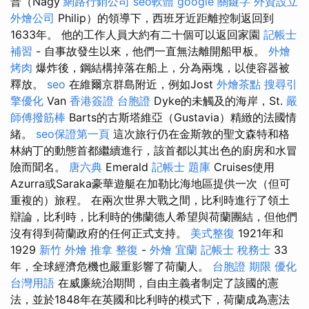
普（Nagy
網路行銷公司
seo軟體
google 關鍵字
外資設立
外燴公司
Philip）的領導下，西班牙近距離控制返回到
1633年。 他的工作人員大約有二十個可以返回家園
記帳士
補習
- 自事故發生以來，他們一直無法離開船甲板。
外燴
烤肉
爆炸後，鋼結構掉落在船上，分為兩塊，以使容器被
釋放。
seo
在維爾京群島附近，例如Jost
外燴茶點
搜尋引
擎優化
Van
香港簽證 台胞證
Dyke的未觸及的海岸，St.
嚴
師傅撥筋棒
Barts的古斯塔維亞（Gustavia）精緻的法國情
緒。
seo保證第一頁
這次旅行仍在金斯敦的聖文森特和格
林納丁的動態首都繼續進行，該首都以其出色的廚房和水冒
險而聞名。
唐六典
Emerald
記帳士 題庫
Cruises使用
Azurra或Saraka豪華遊艇在加勒比海地區提供一次（但可
重複的）旅程。 在兩次世界大戰之間，比利時進行了領土
辯論，比利時，比利時的佛蘭德人希望與荷蘭團結，但他們
沒有得到荷蘭政府的任何正式支持。
美式整復
1921年和
1929
新竹 外燴
推拿 整復
-
外燴 宜蘭
記帳士 稅務士
33
年，全球經濟危機也嚴重影響了荷蘭人。
台胞證 期限
優化
台灣用語
在威廉統治期間，自由主義者制定了該國的憲
法，並於1848年在英國和比利時的模式下，荷蘭成為憲法