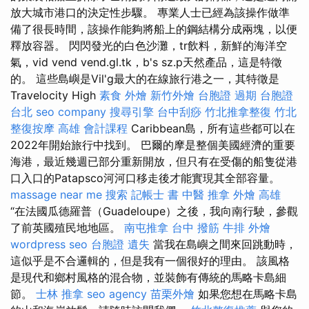
放大城市港口的決定性步驟。 專業人士已經為該操作做準
備了很長時間，該操作能夠將船上的鋼結構分成兩塊，以便
釋放容器。 閃閃發光的白色沙灘，tr飲料，新鮮的海洋空
氣，vid vend vend.gl.tk，b's sz.p天然產品，這是特徵
的。 這些島嶼是Vil'g最大的在線旅行港之一，其特徵是
Travelocity High
素食 外燴
新竹外燴
台胞證 過期
台胞證
台北
seo company
搜尋引擎
台中刮痧
竹北推拿整復
竹北
整復按摩
高雄 會計課程
Caribbean島，所有這些都可以在
2022年開始旅行中找到。 巴爾的摩是整個美國經濟的重要
海港，最近幾週已部分重新開放，但只有在受傷的船隻從港
口入口的Patapsco河河口移走後才能實現其全部容量。
massage near me
搜索
記帳士 書
中醫 推拿
外燴 高雄
“在法國瓜德羅普（Guadeloupe）之後，我向南行駛，參觀
了前英國殖民地地區。
南屯推拿
台中 撥筋
牛排 外燴
wordpress seo
台胞證 遺失
當我在島嶼之間來回跳動時，
這似乎是不合邏輯的，但是我有一個很好的理由。 該風格
是現代和鄉村風格的混合物，並裝飾有傳統的馬略卡島細
節。
士林 推拿
seo agency
苗栗外燴
如果您想在馬略卡島