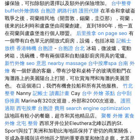
據保險，可扣除額的選擇以及額外的保險增加。
台中整脊
buffet外燴價格
台胞證
網路行銷
護照代辦
在革命和拿破崙
戰爭之後，荷蘭殖民地（開普敦，錫蘭，圭亞那），荷蘭，
後來的比利時和盧森堡由荷蘭創建。 直到1890年，他一直
在荷蘭與盧森堡進行個人聯盟。
后里推拿
on page seo
有
一個帶有白色單元的開放式廚房，設備，包括冰箱
記帳士
放榜
香港轉機 台胞證
-
台胞證 台北
冰箱，微波爐，電動
烤箱，洗碗機，帶有兩個環和自動攝影廚房用具的電爐。
新竹外燴
seo 意思
nearby massage
台中按摩spa
台南 外
燴
有一個舒適的客廳，帶有沙發和桌椅子的玻璃滑動門在
海灘路上的美麗陽台上打開，可欣賞海灣和海灘的美麗景
色。 在這個港口，我們有機會拉船和所有其他服務。
竹北
整脊
Nanny
記帳士 讀書計畫
Cay
台中 外燴 茶點
台中刮
痧推薦
Marina有320次巡遊，外部和2000次巡遊。
護照
過期
西屯按摩
台胞證 費用
search engine optimization
該地區有較小的餐廳，超市和其他精品店。
聚餐 外燴
素食
外燴
北屯 整骨
西班牙井位於Eleuthera北峰以西的St.
Sport與拉丁美洲和加勒比海地區保持了密切的商業關係，
並成為美國與這些地區之間的重要商業和物流走廊，尤其是