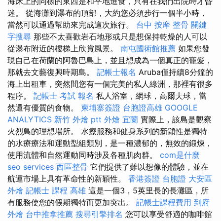
海床上的同樣的東西是和平地進食，只有在我們出院時才昏
迷。 從海灘到瀑布的頂部，大約您必須步行一個半小時，
當然可以通過幫助來完成這次旅行。
台中 按摩 整骨
關鍵
字搜尋
那些不太喜歡岩石地形或只是想保持乾燥的人可以
從瀑布附近的樓梯上欣賞風景。
南屯國術館推薦
如果您發
現自己在荷蘭的阿魯巴島上，並且想成為一個真正的寵愛，
那就去文藝復興時期島。
記帳士報名
Aruba僅持續8分鐘的
海上出租車，突然間您有一個完美的私人綠洲，那裡有很多
程序。
記帳士 考試 報名
私人浴室，網球，高爾夫球，當
然還有優質的食物。
柬埔寨簽證
台胞證高雄
GOOGLE
ANALYTICS
新竹 外燴 ptt
外燴 宜蘭
實際上，該島是觀察
火烈鳥的理想場所。 水療服務和健身系列的新穎性是獨特
的水療療法和運動型組類別，是一種濃郁的，無效的鍛煉，
使用流體和自然運動同時涉及各種肌肉群。
com是什麼
seo services
西區整骨
它們提供了難以想像的體驗，並在
航運市場上具有革命性的新穎性。
香港簽證 台胞證
大安區
外燴
記帳士 課程 高雄
這是一個3，5英里長的長灘區，所
有服務使您的假期獨特而更加突出。
記帳士課程費用
到府
外燴
台中推拿推薦
搜尋引擎排名
您可以享受舒適的咖啡館