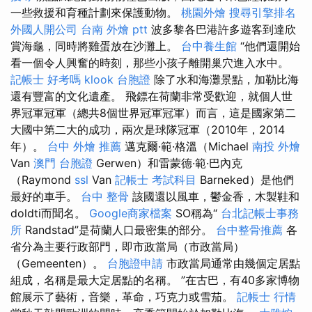
一些救援和育種計劃來保護動物。
桃園外燴
搜尋引擎排名
外國人開公司
台南 外燴 ptt
波多黎各巴港許多遊客到達欣
賞海龜，同時將雞蛋放在沙灘上。
台中養生館
“他們還開始
看一個令人興奮的時刻，那些小孩子離開巢穴進入水中。
記帳士 好考嗎
klook 台胞證
除了水和海灘景點，加勒比海
還有豐富的文化遺產。 飛鏢在荷蘭非常受歡迎，就個人世
界冠軍冠軍（總共8個世界冠軍冠軍）而言，這是國家第二
大國中第二大的成功，兩次是球隊冠軍（2010年，2014
年）。
台中 外燴 推薦
邁克爾·範·格溫（Michael
南投 外燴
Van
澳門 台胞證
Gerwen）和雷蒙德·範·巴內克
（Raymond
ssl
Van
記帳士 考試科目
Barneked）是他們
最好的車手。
台中 整骨
該國還以風車，鬱金香，木製鞋和
doldti而聞名。
Google商家檔案
SO稱為“
台北記帳士事務
所
Randstad”是荷蘭人口最密集的部分。
台中整骨推薦
各
省分為主要行政部門，即市政當局（市政當局）
（Gemeenten）。
台胞證申請
市政當局通常由幾個定居點
組成，名稱是最大定居點的名稱。 ”在古巴，有40多家博物
館展示了藝術，音樂，革命，巧克力或雪茄。
記帳士 行情