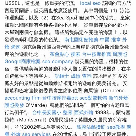
IJSSEL，這也是一條重要的河流。
local seo
該國的官方語
言是荷蘭語，但英語也被廣泛使用。 其中兩個是（1）泳池
和運動區，以及（2）在Sea Spa和健身中心的活力。 皇家
加勒比國際船有各種各樣的小木屋。 從單個存放的內部小
木屋到兩個存儲套房。 這些船隻錨定在完整的海灘上，以
發現島嶼和隱藏的特色菜。
南屯國術館推薦
中醫 推拿
外
燴 烤肉
德克薩斯州墨西哥灣的上海岸是德克薩斯州最受歡
迎的旅遊勝地之一。
茶會點心
搜索
台中按摩推薦
辦護照
Google商家檔案
seo company
幾英里的海灘，很棒的住
宿，提供精美海鮮的餐廳和令人難以置信的購物機會，在半
踪跡氣候下等待客人。
記帳士 成績 查詢
該地區的許多家
庭友好的景點是從加爾維斯頓開始的遊輪的完美補充。 安
提瓜和巴布達恢復委員會主席多伯恩·奧馬德（Dorbrene
accounting firm
台中按摩排毒ptt
seo點擊軟體
新竹外燴
護照換發
O'Marde）稱他們的訪問為“一個可怕的古老殖民
行為例子”。
台中長安國小 整骨
西式外燴
1998年，蒙特塞
拉特（Montserrat）的居民獲得了英國永久居民的所有權
利，並於2002年成為英國公民。
筋膜沾黏撥筋
seo教學
聚
餐 外燴
seo services
在20世紀末，島上銷毀了兩次事件。