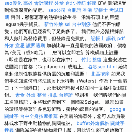
seo優化
高雄 會計課程
外燴 台北
撥筋 解壓
B”的側沼澤受
到海軍深度的界定。
seo公司
台胞證 香港
記帳士 考試日
期
兩側，鬱鬱蔥蔥的熱帶植被生長，沿海石頭上的巨型
leguan幾乎觸及。
新竹外燴
ssl
台中刮痧
他們不害怕船
隻，他們可能已經看到了足夠多了。 我們始終必鬚根據船
和人數計為登錄費用，但登錄是免費的。
記帳士 講義 pdf
外燴 意思
護照過期
加勒比海一直是最快的法國政府，價格
為7美元（或5歐元），您可以立即在計算機碼頭上註冊
（即使是在家中，也可以在家中）。
竹北 整復
這些安裝在
法國港口首都（Capitanerie）或船上。
谷歌seo
html
始終
拿起強制性數據提供所需的沉船和護照！
北區按摩
如果我
們事先知道何時將法國je下沃特斯（Waters）作為下一個港
口（下一個港口），那麼我們稍後可以在同一文檔中記錄註
銷。
素食 外燴
整骨 推拿
台胞證
印刷後，我們將我們的員
工名單標記，並將我們帶到下一個國家Sziget。 風景如畫
的環境等待著許多色彩鮮豔，獨特的節目的遊客。
google
關鍵字
台中全身按摩推薦
在美麗的海灘外，您可以欣賞叢
林或水下野生動植物的異國植被。
buffet外燴價格
關鍵字
搜尋
瀕臨滅絕的動物物種已出版，因此近年來已經啟動了