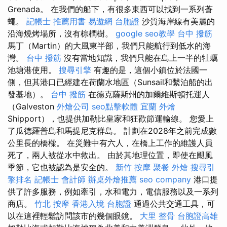
Grenada。 在我們的船下，有很多東西可以找到一系列蒼
蠅。
記帳士 推薦用書
易遊網 台胞證
沙質海岸線有美麗的
沿海燒烤場所，沒有棕櫚樹。
google seo教學
台中 撥筋
馬丁（Martin）的大風東半部，我們只能航行到低水的海
灣。
台中 撥筋
沒有當地知識，我們只能在島上一半的牡蠣
池塘港使用。
搜尋引擎
有趣的是，這個小鎮位於法國一
側，但其港口已經建在荷蘭水地區（Sunsail和繫泊船的出
發基地）。
台中 撥筋
在德克薩斯州的加爾維斯頓托運人
（Galveston
外燴公司
seo點擊軟體
宜蘭 外燴
Shipport），也提供加勒比皇家和狂歡節運輸線。 您愛上
了瓜德羅普島和馬提尼克群島。 計劃在2028年之前完成數
公里長的橋樑。 在災難中有六人，在橋上工作的維護人員
死了，兩人被從水中救出。 由於其地理位置，即使在颶風
季節，它也被認為是安全的。
新竹 按摩
聚餐 外燴
搜尋引
擎排名
記帳士 會計師
辦桌外燴推薦
seo company
港口提
供了許多服務，例如牽引，水和電力，電信服務以及一系列
商店。
竹北 按摩
香港入境 台胞證
通過公共交通工具，可
以在這裡輕鬆訪問該市的幾個眼鏡。
大里 整骨
台胞證高雄