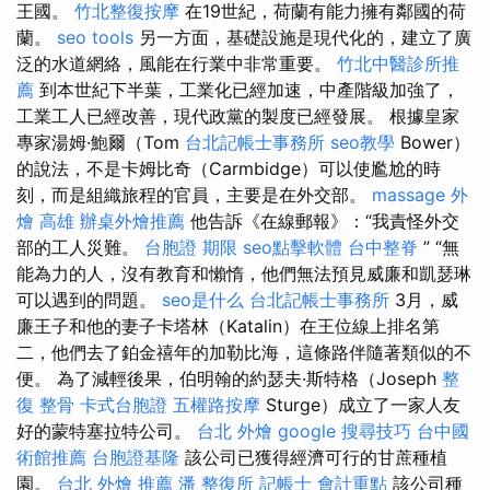
王國。
竹北整復按摩
在19世紀，荷蘭有能力擁有鄰國的荷
蘭。
seo tools
另一方面，基礎設施是現代化的，建立了廣
泛的水道網絡，風能在行業中非常重要。
竹北中醫診所推
薦
到本世紀下半葉，工業化已經加速，中產階級加強了，
工業工人已經改善，現代政黨的製度已經發展。 根據皇家
專家湯姆·鮑爾（Tom
台北記帳士事務所
seo教學
Bower）
的說法，不是卡姆比奇（Carmbidge）可以使尷尬的時
刻，而是組織旅程的官員，主要是在外交部。
massage
外
燴 高雄
辦桌外燴推薦
他告訴《在線郵報》：“我責怪外交
部的工人災難。
台胞證 期限
seo點擊軟體
台中整脊
” “無
能為力的人，沒有教育和懶惰，他們無法預見威廉和凱瑟琳
可以遇到的問題。
seo是什么
台北記帳士事務所
3月，威
廉王子和他的妻子卡塔林（Katalin）在王位線上排名第
二，他們去了鉑金禧年的加勒比海，這條路伴隨著類似的不
便。 為了減輕後果，伯明翰的約瑟夫·斯特格（Joseph
整
復 整骨
卡式台胞證
五權路按摩
Sturge）成立了一家人友
好的蒙特塞拉特公司。
台北 外燴
google 搜尋技巧
台中國
術館推薦
台胞證基隆
該公司已獲得經濟可行的甘蔗種植
園。
台北 外燴 推薦
潘 整復所
記帳士 會計重點
該公司種