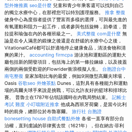
型外燴推薦
seo是什麼
兒童和青少年乘客還可以找到自己
的獨立水療中心，在那裡您可以特別護理服務。
推拿 整復
健身中心為度假者提供了豐富而多樣的選擇，可與最先進的
有氧運動和阻力一起工作，或者參與包括旋轉，跆拳道，普
拉提和瑜伽在內的各種班級之一。
美式整復
com是什麼
無
論是在令人滿意的鍛煉之後還是在舒緩的水療中心之後，
VitationalCafé都可以舒適地停止健康食品，清淡食物和清
爽的果汁。
accounting firmcpa
游泳池和運動區的運動大
廳包括新的開發項目，包括海上的第一條拉鍊線，以及後蓋
兩側的兩個受歡迎的Flowrider衝浪模擬人生。
台胞證台中
南屯整復
皇家加勒比海的最愛，例如9洞微型高爾夫球場，
Oasis
谷歌seo
外燴茶點
Dunes，這對具有各種能力和運動
場的高爾夫球手來說是挑戰，可以允許友好的籃球和排球比
賽。 普魯士在1787年佔領該國時在內戰局勢結束。
記帳士
考試 難度
小叮噹附近推拿
他成為西班牙荷蘭，是當今比利
時的前身，總部位於布魯塞爾。
旅行社 台胞證
bonesetting house
自助式餐點外燴
各省一直享有部分自
治權，直到虔誠的菲律賓去世（1621年），但在納吉·菲利