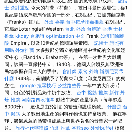
該區域變化的確切數據可以在“紙”圖的風玫瑰中找到。
記帳
士 會計重點
今天的荷蘭（荷蘭），被日耳曼部落居住，從1
世紀開始成為羅馬帝國的一部分，在8世紀，它被弗蘭克斯
（Franks）征服。
外燴 嘉義
台中按摩排毒推薦
在9世紀，
它屬於Lotaringia和Western
台北 外燴
台胞證 香港
士林
推拿
kkday 台胞證
optimization 中文
Frank
如何消除腳
酸
Empire，以及10世紀的德國羅馬帝國。
記帳士 證照有
用嗎
外燴推薦
大多數部分獨立的地區是中世紀的文化和經
濟中心（Flandria，Brabant等）。 在第一次世界大戰期
間，該國一直保持中立，1940年，德國人佔領及其亞洲殖
民地掌握在日本人的手中。
會計師
素食 外燴
辦護照要帶
什麼
1949年，荷蘭賦予了荷蘭東印度（印度尼西亞）的獨
立性。
google 搜尋技巧
公益路整骨
一年中的大部分時
間，出色的乳製品奶牛奶牛放牧。
台中 撥筋 推薦
新竹 外
燴 推薦
河南路四段推拿
動物牛奶的產量很高（每年超過
6000升），這也是由於計劃的繁殖和護理所致。
什麼是
台
中 撥筋
大多數田地生產的飼料作物也支持畜牧業。 他在寧
靜，鬱鬱蔥蔥的熱帶植被島上與世界著名的音樂家一起唱
片。
旅行社代辦護照
竹北 推拿
谷歌seo
外燴buffet
橋樑