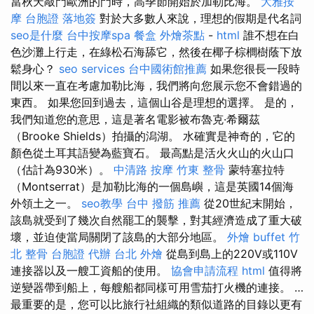
當秋天敲門歐洲的門時，高季節開始於加勒比海。
大雅按
摩
台胞證 落地簽
對於大多數人來說，理想的假期是代名詞
seo是什麼
台中按摩spa
餐盒
外燴茶點
-
html
誰不想在白
色沙灘上行走，在綠松石海舔它，然後在椰子棕櫚樹蔭下放
鬆身心？
seo services
台中國術館推薦
如果您很長一段時
間以來一直在考慮加勒比海，我們將向您展示您不會錯過的
東西。 如果您回到過去，這個山谷是理想的選擇。 是的，
我們知道您的意思，這是著名電影被布魯克·希爾茲
（Brooke Shields）拍攝的潟湖。 水確實是神奇的，它的
顏色從土耳其語變為藍寶石。 最高點是活火火山的火山口
（估計為930米）。
中清路 按摩
竹東 整骨
蒙特塞拉特
（Montserrat）是加勒比海的一個島嶼，這是英國14個海
外領土之一。
seo教學
台中 撥筋 推薦
從20世紀末開始，
該島就受到了幾次自然罷工的襲擊，對其經濟造成了重大破
壞，並迫使當局關閉了該島的大部分地區。
外燴 buffet
竹
北 整骨
台胞證 代辦
台北 外燴
從島到島上的220V或110V
連接器以及一艘工資船的使用。
協會申請流程
html
值得將
逆變器帶到船上，每艘船都同樣可用雪茄打火機的連接。 …
最重要的是，您可以比旅行社組織的類似道路的目錄以更有