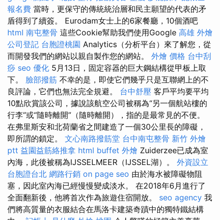
報名費
當時，更保守的傳統統治層和民主願望的代表的矛
盾得到了續簽。 Eurodam女士上的6家餐廳，10個酒吧
html
南屯整骨
這些Cookie幫助我們使用Google
高雄 外燴
公司登記
台胞證桃園
Analytics（分析平台）來了解您，從
而開發我們的網站以親自製作您的網站。
外燴 價格
台中刮
痧
seo 優化
5月13日，固定容器的巨大鋼結構從甲板上取
下。
臉部撥筋
不幸的是，即使它們幾乎只是互聯網上的不
良評論，它們也無法完全規避。
台中舒壓
客戶平均要平均
10點欣賞該公司，據說該航空公司被稱為“另一個航站樓的
行李”或“隨時離開”（隨時離開），指的是最常見的不便。
在弗里斯安和北荷蘭省之間建造了一個30公里長的障礙，
即所謂的鎖定。
文心南路撥筋堂
台中南屯整骨
新竹 外燴
ptt
益園益筋絡推拿
html
buffet 外燴
Zuiderzee已成為室
內海，此後被稱為IJSSELMEER（IJSSEL湖）。
外資設立
台胞證台北
網路行銷
on page seo
由於海水被障礙物阻
塞，因此室內海已經慢慢變成淡水。 在2018年6月進行了
全面翻新後，他將首次作為旅遊住宿開放。
seo agency
我
們將高質量的衣服結合在馬洛卡建築奇蹟中的獨特鐵結構