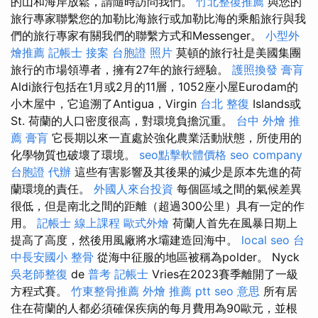
的山和海岸放鬆，請隨時訪問我們。
竹北整復推薦
與您的
旅行專家聯繫您的加勒比海旅行或加勒比海的乘船旅行與我
們的旅行專家有關我們的聯繫方式和Messenger。
小型外
燴推薦
記帳士 接案
台胞證 照片
莫頓的旅行社是美國集團
旅行的市場領導者，擁有27年的旅行經驗。
護照換發
膏肓
Aldi旅行包括在1月或2月的11層，1052座小屋Eurodam的
小木屋中，它追溯了Antigua，Virgin
台北 整復
Islands或
St. 荷蘭的人口密度很高，對環境負擔沉重。
台中 外燴 推
薦
膏肓
它長期以來一直處於強化農業活動狀態，所使用的
化學物質也破壞了環境。
seo點擊軟體價格
seo company
台胞證 代辦
這些有害影響及其後果的減少是原本先進的荷
蘭環境的責任。
外國人來台投資
每個區域之間的氣候差異
很低，但是南北之間的距離（超過300公里）具有一定的作
用。
記帳士 線上課程
歐式外燴
荷蘭人首先在風暴日期上
提高了高度，然後用風廠將水壩建造回海中。
local seo
台
中長安國小 整骨
從海中征服的地區被稱為polder。 Nyck
吳老師整復
de
普考 記帳士
Vries在2023賽季離開了一級
方程式賽。
竹東整骨推薦
外燴 推薦 ptt
seo 意思
所有居
住在荷蘭的人都必須確保疾病的每月費用為90歐元，並根