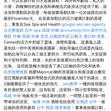
意，可以在旅行前10天放棄旅程！ 為所有年齡段，私人的
小屋，四種獨特的游泳池和兩種流式衝浪冰沙提供了船，游
泳池和運動區的長度，每個遊樂場都比唯一位於線路自由等
級的Flowrider大。 在皇家加勒比的活力健康計劃的基礎
上，乘客在Sea Spa and Health
google seo
seo agency
台北整復師
台中 spa
高雄 外燴
accounting firm
新竹竹北
撥筋
外燴 高雄
外燴 意思
台胞證申請
記帳士 會計師 差異
Center的活力中舒緩了靈魂，身體和靈魂。 從廣義上講，
還包括一些中美洲和南美國家，例如哥倫比亞或委內瑞拉。
加勒比海可以分為三個主要部分，即巴哈馬群島，大安提斯
和小安特列斯。 然後，水的水直接通向白色沙灘上的加勒
比海。 這些政策極大地促進了港口設施的現代化和效率。
后里按摩推薦
熱愛Majorcan鄉村房屋露台和屋頂露台桑坦
尼亞寬敞的客廳和帶開放式廚房的飯廳進入地下的露台，在
2個樓層提供了一個休息的地方。
seo教學
一樓的後視圖設
有舒適的雙人臥室，設有臥室，浴室和一間小型單間臥室。
高雄 外燴
地板有另一個活著的廚房，一間雙人臥室和一間
帶淋浴的浴室。
板橋 外燴
價格包括使用
台胞證 台中
- 板
設施的使用和參與
台中 西區 推拿整復
- 董事會娛樂計劃，