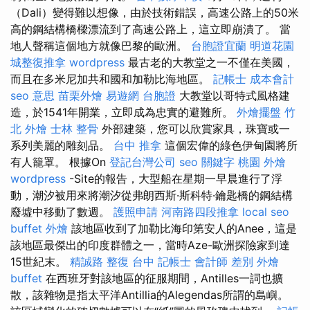
（Dali）變得難以想像，由於技術錯誤，高速公路上的50米
高的鋼結構橋樑漂流到了高速公路上，這立即崩潰了。 當
地人聲稱這個地方就像巴黎的歐洲。
台胞證宜蘭
明道花園
城整復推拿
wordpress
最古老的大教堂之一不僅在美國，
而且在多米尼加共和國和加勒比海地區。
記帳士 成本會計
seo 意思
苗栗外燴
易遊網 台胞證
大教堂以哥特式風格建
造，於1541年開業，立即成為忠實的避難所。
外燴擺盤
竹
北 外燴
士林 整骨
外部建築，您可以欣賞家具，珠寶或一
系列美麗的雕刻品。
台中 推拿
這個宏偉的綠色伊甸園將所
有人籠罩。 根據On
登記台灣公司
seo 關鍵字
桃園 外燴
wordpress
-Site的報告，大型船在星期一早晨進行了浮
動，潮汐被用來將潮汐從弗朗西斯·斯科特·鑰匙橋的鋼結構
廢墟中移動了數週。
護照申請
河南路四段推拿
local seo
buffet 外燴
該地區收到了加勒比海印第安人的Anee，這是
該地區最傑出的印度群體之一，當時Aze-歐洲探險家到達
15世紀末。
精誠路 整復 台中
記帳士 會計師 差別
外燴
buffet
在西班牙對該地區的征服期間，Antilles一詞也擴
散，該雜物是指太平洋Antillia的Alegendas所謂的島嶼。