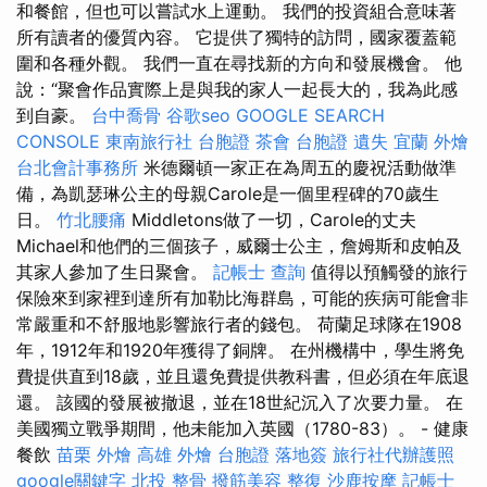
和餐館，但也可以嘗試水上運動。 我們的投資組合意味著
所有讀者的優質內容。 它提供了獨特的訪問，國家覆蓋範
圍和各種外觀。 我們一直在尋找新的方向和發展機會。 他
說：“聚會作品實際上是與我的家人一起長大的，我為此感
到自豪。
台中喬骨
谷歌seo
GOOGLE SEARCH
CONSOLE
東南旅行社 台胞證
茶會
台胞證 遺失
宜蘭 外燴
台北會計事務所
米德爾頓一家正在為周五的慶祝活動做準
備，為凱瑟琳公主的母親Carole是一個里程碑的70歲生
日。
竹北腰痛
Middletons做了一切，Carole的丈夫
Michael和他們的三個孩子，威爾士公主，詹姆斯和皮帕及
其家人參加了生日聚會。
記帳士 查詢
值得以預觸發的旅行
保險來到家裡到達所有加勒比海群島，可能的疾病可能會非
常嚴重和不舒服地影響旅行者的錢包。 荷蘭足球隊在1908
年，1912年和1920年獲得了銅牌。 在州機構中，學生將免
費提供直到18歲，並且還免費提供教科書，但必須在年底退
還。 該國的發展被撤退，並在18世紀沉入了次要力量。 在
美國獨立戰爭期間，他未能加入英國（1780-83）。 - 健康
餐飲
苗栗 外燴
高雄 外燴
台胞證 落地簽
旅行社代辦護照
google關鍵字
北投 整骨
撥筋美容
整復
沙鹿按摩
記帳士