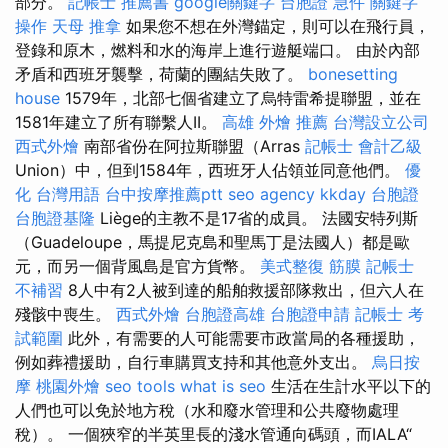
部分。
記帳士 推薦書
google關鍵字
台胞證 急件
關鍵字
操作
天母 推拿
如果您不想在外灣錨定，則可以在飛行員，
登錄和原木，燃料和水的海岸上進行遊艇端口。 由於內部
矛盾和西班牙襲擊，荷蘭的團結失敗了。
bonesetting
house
1579年，北部七個省建立了烏特雷希提聯盟，並在
1581年建立了所有聯繫人II。
高雄 外燴 推薦
台灣設立公司
西式外燴
南部省份在阿拉斯聯盟（Arras
記帳士 會計乙級
Union）中，但到1584年，西班牙人佔領並同意他們。
優
化 台灣用語
台中按摩推薦ptt
seo agency
kkday 台胞證
台胞證基隆
Liège的主教不是17省的成員。 法國安特列斯
（Guadeloupe，馬提尼克島和聖馬丁是法國人）都是歐
元，而另一個背風島是官方貨幣。
美式整復 筋膜
記帳士
不補習
8人中有2人被到達的船舶救援部隊救出，但六人在
殘骸中喪生。
西式外燴
台胞證高雄
台胞證申請
記帳士 考
試範圍
此外，有需要的人可能需要市政當局的各種援助，
例如葬禮援助，自行車購買支持和其他意外支出。
烏日按
摩
桃園外燴
seo tools
what is seo
生活在生計水平以下的
人們也可以免於地方稅（水和廢水管理和公共廢物處理
稅）。 一個狹窄的半英里長的淺水管通向碼頭，而IALA“