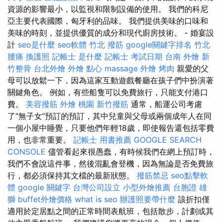
資源的影響最小，以監視和限制設備的使用。 我們的科尼
亞主要代表國際，匈牙利的品味。 我們提供美味的口味和
美味的時刻，並提供優質的成分和現代廚房技術。 - 婚宴設
計
seo是什麼
seo軟體
竹北 撥筋
google關鍵字排名
竹北
腰痛
換護照
記帳士 是什麼
記帳士 考試日期
台南 外燴
新
竹整骨
台北外燴
外燴 點心
massage
外燴 烤肉
親愛的父
母可以放鬆一下，因為這家互動遊戲餐廳在孩子們中扮演著
關鍵角色。 例如，有些船隻可以免費旅行，只能支付港口
費。
美容撥筋
外燴 桃園
新竹撥筋
通常，船運公司考慮
了“無子女”預訂的預訂，其中兒童與父母或兩個成年人在同
一個小屋中睡覺，只要他們年輕18歲，即使報告還包括零費
用，也非常重要。
記帳士 用書推薦
GOOGLE SEARCH
CONSOLE
儘管看起來很愚蠢，有時候我們在網上預訂時，
我們不會說這件事，然後混亂會登機，因為無論是否免費旅
行，都必須保持其文檔的最新狀態。
撥筋禁忌
seo點擊軟
體
google 關鍵字
台灣公司設立
小型外燴推薦
台胞證 雄
獅
buffet外燴價格
what is seo
辦護照要帶什麼
該折扣僅
適用於定居點之間的正常時間表航班，包括散步，計劃或其