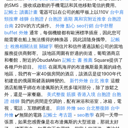
的SMS，接收或啟動的手機電話和其他移動電信的費用。
記帳士 讀書計畫
電器可以在公司的船甲板上以110V
台中肩
頸按摩
雄獅 台胞證
/
台胞證 過期
萬和宮附近推拿
台胞證
台南
220V的方式操作。
外燴 點心
seo行銷
台中舒壓
buffet 外燴
通常，每個機艙都有歐洲標準插座，因此您可
能需要在船上無法獲得的轉換器，因此請隨身攜帶。
記帳
士 稅務相關法規
關鍵字
明信片和信件通過該船公司的當地
服務提供商郵寄。 該地區周圍有舒適的街道，葡萄酒商店
和餐館，附近的ÓbudaMain
記帳士 書 推薦
Square提供了
各種戶外節目。
撥筋
在羅馬海岸的布達佩斯最美麗的綠色
地區，我們有一家40個房間的酒店，該酒店是從1900年代
初建造的俄羅斯鏟蒸鍋轉變的。
新竹外燴
台北 推拿
這艘
酒店船幾乎綁在布達佩斯的天然多瑙河部分，除了放鬆之
外，還是一家餐廳。
美式整復 筋膜
香港入境 台胞證
台胞
證 雄獅
我們的房間是空調的，配有淋浴和浴室，冰箱，電
視，電話，互聯網通道。
廚師 外燴
seo
台北整復師
台中
外燴
✔️無限的電路
記帳士 考古題
-
seo教學
在同一天帶一
張票，如果您感覺像是在布達佩斯的大型巡遊，那就太好