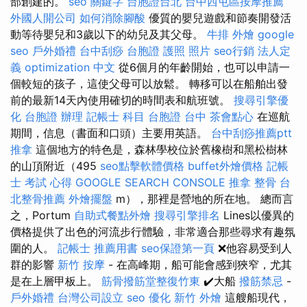
部創建的。
seo 關鍵字
台胞證台北
台中西屯區按摩推薦
外國人開公司
如何消除腳酸
優質的嬰兒遊戲和節奏開發活
動等待嬰兒和3歲以下的幼兒及其父母。
牛排 外燴
google
seo
戶外婚禮
台中刮痧
台胞證 護照 照片
seo行銷
法人定
義
optimization 中文
從6個月的年齡開始，也可以申請一
個較短的孩子，這使父母可以放鬆。 轉移可以在船舶出發
前的最新14天內使用確切的時間表和航班號。
搜尋引擎優
化
台胞證 辦理
記帳士 科目
台胞證 台中
茶會點心
在巡航
期間，信息（書面和口頭）主要用英語。
台中刮痧推薦ptt
推拿
這個地方的特色是，森林學校位於舊橡樹和黑松樹林
的山頂附近（495
seo點擊軟體價格
buffet外燴價格
記帳
士 考試 心得
GOOGLE SEARCH CONSOLE
推拿 整骨
台
北整骨推薦
外燴擺盤
m），那裡是營地的所在地。 總而言
之，Portum
自助式餐點外燴
搜尋引擎排名
Lines以優異的
價格提供了出色的河流步行體驗，非常適合那些尋求有趣氛
圍的人。
記帳士 推薦用書
seo保證第一頁
❌他容易受到人
群的影響
新竹 按摩
- 在高峰期，船可能會感到狹窄，尤其
是在上層甲板上。
筋骨撥筋堂整復竹東
✔️大船
撥筋禁忌
-
戶外婚禮
台灣公司設立
seo 優化
新竹 外燴
這艘船現代，