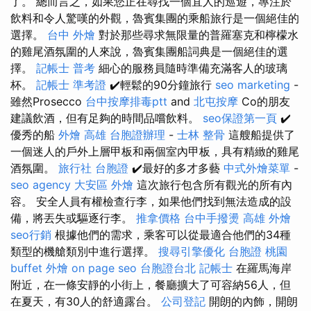
了。 總而言之，如果您正在尋找一個宜人的巡遊，專注於
飲料和令人驚嘆的外觀，魯賓集團的乘船旅行是一個絕佳的
選擇。
台中 外燴
對於那些尋求無限量的普羅塞克和檸檬水
的雞尾酒氛圍的人來說，魯賓集團船詞典是一個絕佳的選
擇。
記帳士 普考
細心的服務員隨時準備充滿客人的玻璃
杯。
記帳士 準考證
✔️輕鬆的90分鐘旅行
seo marketing
-
雖然Prosecco
台中按摩排毒ptt
and
北屯按摩
Co的朋友
建議飲酒，但有足夠的時間品嚐飲料。
seo保證第一頁
✔️
優秀的船
外燴 高雄
台胞證辦理
-
士林 整骨
這艘船提供了
一個迷人的戶外上層甲板和兩個室內甲板，具有精緻的雞尾
酒氛圍。
旅行社 台胞證
✔️最好的多才多藝
中式外燴菜單
-
seo agency
大安區 外燴
這次旅行包含所有觀光的所有內
容。 安全人員有權檢查行李，如果他們找到無法造成的設
備，將丟失或驅逐行李。
推拿價格
台中手撥燙
高雄 外燴
seo行銷
根據他們的需求，乘客可以從最適合他們的34種
類型的機艙類別中進行選擇。
搜尋引擎優化
台胞證 桃園
buffet 外燴
on page seo
台胞證台北
記帳士
在羅馬海岸
附近，在一條安靜的小街上，餐廳擴大了可容納56人，但
在夏天，有30人的舒適露台。
公司登記
開朗的內飾，開朗