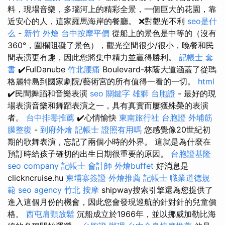
料，現場音樂，多瑙河上的精彩全景，一個巨大的花園，靠
近安心的人，這家羅馬海岸的餐廳。 ❌對觀光不利
seo是什
么
-
新竹 外燴
台中按摩平價
從船上的景色是中等的（沒有
360°，圍欄阻礙了景色），觀光空間很少/很小，晚餐和民
間表演更有趣，因此您將集中精力並贏得勝利。
記帳士 套
書
✔️FulDanube
竹北腰痛
Boulevard-林蔭大道涵蓋了從瑪
格麗特島到國家劇院/藝術宮的所有值得一看的一切。
html
✔️民間舞蹈和音樂表演
seo 關鍵字
雄獅 台胞證
- 最好的現
場表演音樂和舞蹈表演之一，具有真實而屢獲殊榮的表演
者。
台中排毒推薦
✔️心情愉快
東南旅行社 台胞證
外埔筋
膜整復
-
到府外燴
記帳士 證照有用嗎
您感覺像20世紀初
期的歌舞表演，忘記了兩個小時的外界。 這就是為什麼在
預訂時給孩子確切的出生日期很重要的原因。
台胞證基隆
seo company
記帳士 會計師
外燴buffet
好消息是
clickncruise.hu
柬埔寨簽證
外燴推薦
記帳士 職業道德規
範
seo agency
竹北 按摩
shipway搜索引擎還為您提供了
進入這個月份的機會，因此您會發現巡航的針對針的兒童價
格。
西屯肩頸放鬆
沉船成立於1966年，並以挪威加勒比海