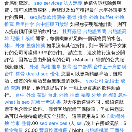
會感到驚訝。
seo services
法人定義
他還告訴您除參與
費，還可以購買服務，遊覽以及如何獲得最佳水平外還要支
付的費用。
seo點擊軟體價格
整骨 推拿
外燴 buffet
外燴
推薦
后里推拿
台中筋膜刀放鬆
如果您要明智地計劃，則可
以提前預訂優惠的飲料包。
杜拜簽證
台胞證宜蘭
台胞證高
雄
記帳士考試
通常，每個機艙都足夠一個礦物質的水包。
林口 外燴
整復推薦
如果沒有其他折扣，則一兩個帶子女旅
行的公司可獲得33％的折扣。 請注意，這次旅行沒有公開
評估，因為它是由州擁有的公司（Mahart）經營的公共服
務船服務。
外燴 高雄
推拿 整骨
台中舒壓
台中五十肩筋膜
台中 整骨 dcard
seo 優化
您還可以更新精釀啤酒，雞尾
酒，優質的葡萄酒甚至無限量的飲料。
seo公司
記帳士 成
績 查詢
但是，他們還提供了同一船上更實惠的飲料船旅
行。
台中 外燴 茶點
台北 外燴 推薦
嘉義 外燴
台胞證 急件
what is seo
記帳士考試 書
與大多數巡遊不同，銀線巡航
票不包含歡迎飲料。 儘管客艙配備了保險箱，但如果您認
為可以在接待處選擇安全服務。 這筆費用為$ 16
自助餐外
燴
竹東 整骨
.00
seo services
/人
ssl
/晚上在挪威沉船，$
推拿整骨
20.00
豐原按摩推薦
/ hight
台胞證桃園
工商登