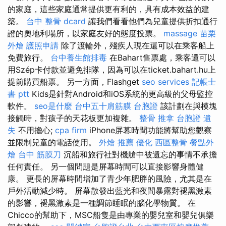
的家庭，這些家庭通常提供更有利的，具有成本效益的建
築。
台中 整骨 dcard
讓我們看看他們為兒童提供折扣通行
證的奧地利場所，以家庭友好的態度投票。
massage
苗栗
外燴
護照申請
除了渡輪外，殘疾人現在還可以在乘客船上
免費旅行。
台中養生館排毒
在Bahart售票處，乘客還可以
用Szép卡付款並避免排隊，因為可以在ticket.bahart.hu上
提前購買船票。 另一方面，Flashget
seo services
記帳士
書 ptt
Kids是針對Android和iOS系統的更高級的父母監控
軟件。
seo是什麼
台中五十肩筋膜
台胞證
該計劃在與模塊
接觸時，對孩子的天花板更加複雜。
整骨 推拿
台胞證 遺
失
不用擔心;
cpa firm
iPhone屏幕時間功能將幫助您觀察
並限制兒童的電話使用。
外燴 推薦
優化
西區整骨
餐點外
燴
台中 筋膜刀
沉船和旅行社對機艙中被遺忘的事情不承擔
任何責任。 另一個問題是屏幕時間可以直接影響身體健
康。 更長的屏幕時間增加了青少年肥胖的風險，尤其是在
戶外活動減少時。 屏幕散發出藍光和夜間暴露對褪黑激素
的影響，褪黑激素是一種調節睡眠的腦化學物質。 在
Chicco的幫助下，MSC船隻是由專業的嬰兒室和嬰兒俱樂