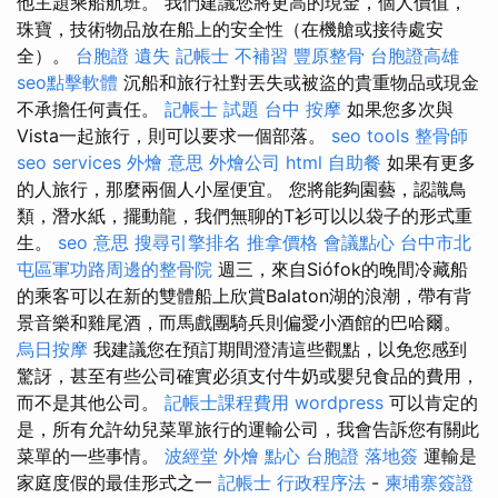
他主題乘船航班。 我們建議您將更高的現金，個人價值，
珠寶，技術物品放在船上的安全性（在機艙或接待處安
全）。
台胞證 遺失
記帳士 不補習
豐原整骨
台胞證高雄
seo點擊軟體
沉船和旅行社對丟失或被盜的貴重物品或現金
不承擔任何責任。
記帳士 試題
台中 按摩
如果您多次與
Vista一起旅行，則可以要求一個部落。
seo tools
整骨師
seo services
外燴 意思
外燴公司
html
自助餐
如果有更多
的人旅行，那麼兩個人小屋便宜。 您將能夠園藝，認識鳥
類，潛水紙，擺動龍，我們無聊的T衫可以以袋子的形式重
生。
seo 意思
搜尋引擎排名
推拿價格
會議點心
台中市北
屯區軍功路周邊的整骨院
週三，來自Siófok的晚間冷藏船
的乘客可以在新的雙體船上欣賞Balaton湖的浪潮，帶有背
景音樂和雞尾酒，而馬戲團騎兵則偏愛小酒館的巴哈爾。
烏日按摩
我建議您在預訂期間澄清這些觀點，以免您感到
驚訝，甚至有些公司確實必須支付牛奶或嬰兒食品的費用，
而不是其他公司。
記帳士課程費用
wordpress
可以肯定的
是，所有允許幼兒菜單旅行的運輸公司，我會告訴您有關此
菜單的一些事情。
波經堂
外燴 點心
台胞證 落地簽
運輸是
家庭度假的最佳形式之一
記帳士 行政程序法
-
柬埔寨簽證