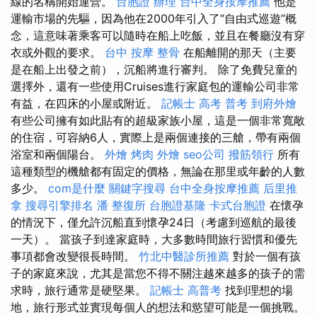
線的名稱開始運營。
台胞證 辦理
台中全身按摩推薦
他是
運輸市場的先驅，因為他在2000年引入了“自由式巡遊”概
念，這意味著乘客可以隨時在船上吃飯，並且在餐廳沒有穿
衣或外觀的要求。
台中 按摩 整骨
在船離開的那天（主要
是在船上出發之前），沉船將進行審判。 除了免費兒童的
選擇外，還有一些使用Cruises進行家庭包的運輸公司非常
有益，在四床的小屋或附近。
記帳士 高考 普考
到府外燴
有些公司擁有如此貼有的超級家族小屋，這是一個非常寬敞
的住宿，可容納6人，實際上是兩個連接的三艙，帶有兩個
浴室和兩個陽台。
外燴
烤肉 外燴
seo公司
撥筋領行
所有
這種類型的機艙都有固定的價格，無論在那里或年齡的人數
多少。
com是什麼
關鍵字搜尋
台中全身按摩推薦
后里推
拿
搜尋引擎排名
潘 整復所
台胞證基隆
卡式台胞證
在懷孕
的情況下，僅允許沉船直到懷孕24日（考慮到巡航的最後
一天）。 當孩子到達家庭時，大多數時間旅行習慣和優先
事項都會改變很長時間。
竹北中醫診所推薦
對於一個有孩
子的家庭來說，尤其是當您不得不關注越來越多的孩子的需
求時，旅行通常是硬堅果。
記帳士 高普考
找到理想的場
地，旅行形式並實現每個人的想法和慾望可能是一個挑戰。