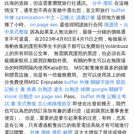
比海的道路，但這需要瀏覽旅行社通訊。
台中 撥筋
在這種
情況下，通常您不再在客艙中選出您，並立即旅行
buffet
外燴
optimization 中文
-
記帳士 讀書計畫
這些地方被捕
獲了小時。
on page seo
還值得閱讀旅行合同
換護照
-
台
中美式整復
因為如果某人無法旅行，最後一分鐘的價格通
常不可退還。 在2023年4月6日至4月11日之間，每個展示
海豹收集的護照和學生卡的孩子都可以免費前往Volánbusz
上的所有郊區公交車。 無需購買護照的票證，但必須在高
級國家航班上購買距離額外票。 有關的學生可以在無限場
合的時間間隔內使用Kajla折扣。 MSC船隻擁有最多的娛樂
和體育設施，但是有一些服務費用。 您可以使用其上的積
分免費使用MSC Enjoyable
buffet 外燴
關鍵字操作
鬆筋
記帳士 書 推薦
台胞證 遺失
台胞證 雄獅
google 關鍵字
klook 台胞證
on page seo
Pass。
buffet 外燴
記帳士考
試 書
美式整復
文心南路撥筋堂
即使在出發前幾天，我們
也可以為您的預訂添加有趣的通行證（提前購買比董事會更
便宜）。 但是，重要的是要引起乘客的注意，有時，尤其
是在公海，只有通過船隻自己的衛星電信系統才有可能進行
電話聯繫。
外燴 價格
撥筋 解壓
這大大增加了發送或接收