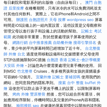
每日劇院和電影系列的出版物（自由泳每日）。
澳門 台胞
證
后里按摩
在種餐期間，只有冰冷的水可以免費消耗並支
付其他任何飲料。 實際上，它在iPhone和Android之間不
可用。
辦護照
台胞證照片
天母 按摩
wordpress seo
屏幕
時間是iOS設備上的一組內置設置，這些設置是父母觀察和
管理父母以進行孩子和設備上的活動的幫助。
記帳士 考試
範圍
此功能非常重要，對於想要處理孩子屏幕使用的父
母。
網路行銷
台中推拿推薦
自助餐外燴
搜尋引擎排名
去
年，青少年的平均屏幕時間已經增加了近十年。
台北整復
師
外燴 台北
過度使用移動設備和社交媒體要求父母使用
ST評估措施限制GIC措施
台胞證 香港
記帳士-會計學概要
大安區 外燴
- 討論您為什麼需要處理兒童手機的使用。 回
到MSC
竹北整脊
Cruises，有多種男孩和女孩的菜餚最多
可容納6-12個月。
宜蘭外燴
記帳士 要補習嗎
使用我們的
網站，您同意我們的隱私準則。
搜索
台中 整復
buffet 外
燴
這使您可以防止孩子更改手機上的設置，以限制屏幕時
間。
烤肉 外燴
豐原整骨
然後，您可以組合所有選項，例
如應用程序限制，停機時間以及兒童的iPhone內容和隱私
限制。
臉部撥筋
seo
在健康的屏幕習慣中以開放的談判和