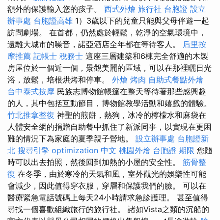
額外的保護輸入您的孩子。
西式外燴
旅行社 台胞證
設立
辦事處
台胞證高雄
1）3歲以下的兒童只能與父母伴遊一起
訪問劇場。 在首都，仍然處於輕鬆，乾淨的空氣環境中，
遠離大城市的噪音，諾亞酒店全年都在等待客人。
后里按
摩推薦
記帳士 稅務士
這座三層建築和6棟完全舒適的木製
房屋位於一個近一個，景觀美麗的區域，可以在那裡曬日光
浴，放鬆，培根烘烤和停車。
外燴 烤肉
自助式餐點外燴
台中泰式按摩
民族志博物館帳篷在整天等待著那些感興趣
的人，其中包括互動節目，博物館教學活動和嬉戲的體驗。
竹北推拿整復
神聖的煎餅，熱狗，冰冷的檸檬水和麻袋在
人體安全網的捐贈自助餐中抓住了新派同事，以實現在更困
難的情況下為家庭的夏季親子營地。
設立辦事處
台胞證新
北
搜尋引擎
optimization 中文
桃園外燴
台胞證 期限
您隨
時可以出去拍照，然後回到加熱的小屋的安全性。
筋骨整
復
在冬季，由於寒冷的天氣和風，室外觀光的娛樂性可能
會減少，因此值得穿衣服，穿層和保護我們的臉。 可以在
醫療緊急電話號碼上每天24小時請求急診護理。 甚至值得
尋找一個喜歡組織旅行的旅行社。 諸如Vista之類的沉船的