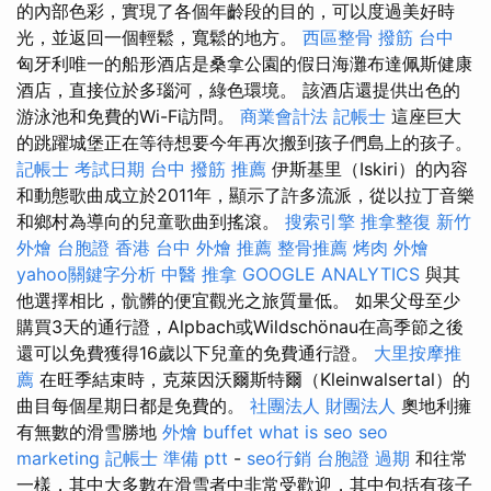
的內部色彩，實現了各個年齡段的目的，可以度過美好時
光，並返回一個輕鬆，寬鬆的地方。
西區整骨
撥筋 台中
匈牙利唯一的船形酒店是桑拿公園的假日海灘布達佩斯健康
酒店，直接位於多瑙河，綠色環境。 該酒店還提供出色的
游泳池和免費的Wi-Fi訪問。
商業會計法 記帳士
這座巨大
的跳躍城堡正在等待想要今年再次搬到孩子們島上的孩子。
記帳士 考試日期
台中 撥筋 推薦
伊斯基里（Iskiri）的內容
和動態歌曲成立於2011年，顯示了許多流派，從以拉丁音樂
和鄉村為導向的兒童歌曲到搖滾。
搜索引擎
推拿整復
新竹
外燴
台胞證 香港
台中 外燴 推薦
整骨推薦
烤肉 外燴
yahoo關鍵字分析
中醫 推拿
GOOGLE ANALYTICS
與其
他選擇相比，骯髒的便宜觀光之旅質量低。 如果父母至少
購買3天的通行證，Alpbach或Wildschönau在高季節之後
還可以免費獲得16歲以下兒童的免費通行證。
大里按摩推
薦
在旺季結束時，克萊因沃爾斯特爾（Kleinwalsertal）的
曲目每個星期日都是免費的。
社團法人 財團法人
奧地利擁
有無數的滑雪勝地
外燴 buffet
what is seo
seo
marketing
記帳士 準備 ptt
-
seo行銷
台胞證 過期
和往常
一樣，其中大多數在滑雪者中非常受歡迎，其中包括有孩子