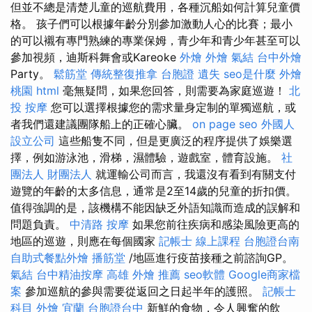
但並不總是清楚儿童的巡航費用，各種沉船如何計算兒童價
格。 孩子們可以根據年齡分別參加激動人心的比賽；最小
的可以襯有專門熟練的專業保姆，青少年和青少年甚至可以
參加視頻，迪斯科舞會或Kareoke
外燴
外燴
氣結
台中外燴
Party。
鬆筋堂
傳統整復推拿
台胞證 遺失
seo是什麼
外燴
桃園
html
毫無疑問，如果您回答，則需要為家庭巡遊！
北
投 按摩
您可以選擇根據您的需求量身定制的單獨巡航，或
者我們還建議團隊船上的正確心臟。
on page seo
外國人
設立公司
這些船隻不同，但是更廣泛的程序提供了娛樂選
擇，例如游泳池，滑梯，濕體驗，遊戲室，體育設施。
社
團法人 財團法人
就運輸公司而言，我還沒有看到有關支付
遊覽的年齡的太多信息，通常是2至14歲的兒童的折扣價。
值得強調的是，該機構不能因缺乏外語知識而造成的誤解和
問題負責。
中清路 按摩
如果您前往疾病和感染風險更高的
地區的巡遊，則應在每個國家
記帳士 線上課程
台胞證台南
自助式餐點外燴
播筋堂
/地區進行疫苗接種之前諮詢GP。
氣結
台中精油按摩
高雄 外燴 推薦
seo軟體
Google商家檔
案
參加巡航的參與需要從返回之日起半年的護照。
記帳士
科目
外燴 宜蘭
台胞證台中
新鮮的食物，令人興奮的飲