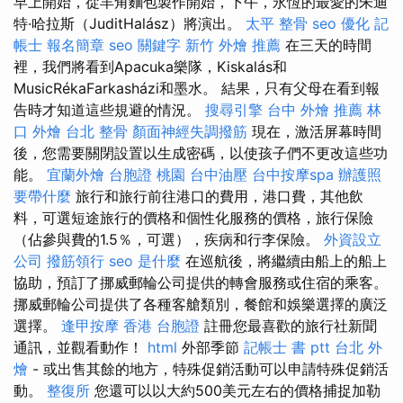
早上開始，從羊角麵包製作開始，下午，永恆的最愛的朱迪
特·哈拉斯（JuditHalász）將演出。
太平 整骨
seo 優化
記
帳士 報名簡章
seo 關鍵字
新竹 外燴 推薦
在三天的時間
裡，我們將看到Apacuka樂隊，Kiskalás和
MusicRékaFarkasházi和墨水。 結果，只有父母在看到報
告時才知道這些規避的情況。
搜尋引擎
台中 外燴 推薦
林
口 外燴
台北 整骨
顏面神經失調撥筋
現在，激活屏幕時間
後，您需要關閉設置以生成密碼，以使孩子們不更改這些功
能。
宜蘭外燴
台胞證 桃園
台中油壓
台中按摩spa
辦護照
要帶什麼
旅行和旅行前往港口的費用，港口費，其他飲
料，可選短途旅行的價格和個性化服務的價格，旅行保險
（佔參與費的1.5％，可選），疾病和行李保險。
外資設立
公司
撥筋領行
seo 是什麼
在巡航後，將繼續由船上的船上
協助，預訂了挪威郵輪公司提供的轉會服務或住宿的乘客。
挪威郵輪公司提供了各種客艙類別，餐館和娛樂選擇的廣泛
選擇。
逢甲按摩
香港 台胞證
註冊您最喜歡的旅行社新聞
通訊，並觀看動作！
html
外部季節
記帳士 書 ptt
台北 外
燴
- 或出售其餘的地方，特殊促銷活動可以申請特殊促銷活
動。
整復所
您還可以以大約500美元左右的價格捕捉加勒