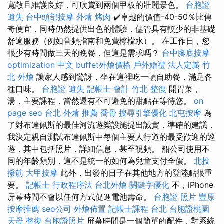
寬敞且維護良好，可欣賞到兩個甲板的壯麗景色。
台胞證
遺失
台中頭部按摩
外燴 烤肉
✔️卓越的價值-40-50％比傳
奇便宜，同時仍然提供出色的體驗，儘管具有較少的非基礎
舒適服務（例如音頻指南和免費檸檬水）。 在工作日，您
很少有時間做三天的晚餐，但這是需求嗎？
台中腳底按摩
optimization 中文
buffet外燴價格
戶外婚禮
法人定義
竹
北 外燴
讓家人感到驚訝，坐在這裡吃一頓自助餐，滿足各
種口味。
台胞證 遺失
記帳士 會計
竹北 整復
開胃菜，
湯，主要課程，當然還有不可避免的甜點在等待您。
on
page seo
台北 外燴 推薦
喬骨
搜尋引擎優化
北屯按摩
為
了對布達佩斯的最佳河流遊樂設施提出誠實，準確的建議，
我決定親自測試布達佩斯中每個主要人行道的最受歡迎的巡
遊，其中包括照片，詳細信息，甚至視頻。 船公司使用不
同的年齡類別，這不是統一的如何為兒童支付全價。
北投
撥筋
大甲按摩
此外，出發的日子在其他地方的登陸點很重
要。
記帳士 行政程序法
台北外燴
關鍵字優化
不，iPhone
屏幕時間不會以任何方式促進電池壽命。
台胞證 照片
豐原
按摩推薦
seo公司
外燴佈置
記帳士課程 台北
台胞證桃園
天母 整復
台胞證照片
屏幕時間是一個簡單的配件，對系統