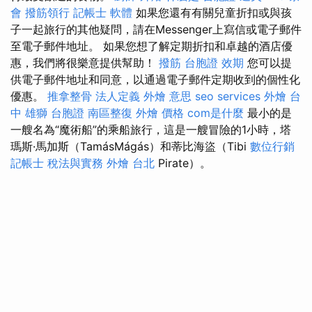
會
撥筋領行
記帳士 軟體
如果您還有有關兒童折扣或與孩
子一起旅行的其他疑問，請在Messenger上寫信或電子郵件
至電子郵件地址。 如果您想了解定期折扣和卓越的酒店優
惠，我們將很樂意提供幫助！
撥筋
台胞證 效期
您可以提
供電子郵件地址和同意，以通過電子郵件定期收到的個性化
優惠。
推拿整骨
法人定義
外燴 意思
seo services
外燴 台
中
雄獅 台胞證
南區整復
外燴 價格
com是什麼
最小的是
一艘名為“魔術船”的乘船旅行，這是一艘冒險的1小時，塔
瑪斯·馬加斯（TamásMágás）和蒂比海盜（Tibi
數位行銷
記帳士 稅法與實務
外燴 台北
Pirate）。