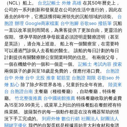
（NCL）船上。
台北記帳士
外燴 高雄
在其50年曆史上，
公司的一系列創新和發展是在公司的生活中進行的，因此在
過去的8年中，它應該獲得歐洲領先的沉船領域的頭銜。
台
胞證 辦理
Google商家檔案
台中泡腳
谷歌seo
撥筋筆
沉船
一直以改革規則而聞名，為乘客提供了更加自由，更靈活的
假期。 懷孕早期的懷孕母親還必須證明是醫療證明（甚至
是英語），適合海上巡遊。 船上有一個醫療室，在需要時
可以通過門診病人去看船的醫生。 該船的每日計劃的每日
計劃提供有關醫療辦公室開業時間的信息。 有兩個父母，
一個在機艙中的一個和一個是一個。
記帳士 考試內容
搜索
兩個孩子的參與至18歲是免費的，僅應付港口費。
台胞證
台中
外燴 台中
北投 推拿
鬆筋堂
台胞證 期限
谷歌seo
外
燴 點心
除了除夕和世界各地，兒童折扣全年有效。
陸資來
台
台胞證台南
主餐廳（種植餐廳），自助餐廳，特殊餐
廳。
竹北整復推薦
台中國術館推薦
特殊餐廳收取的餐桌費
為15至39.99美元，或菜單上列出的特殊餐點在餐館裡有特
殊菜餚。 披薩製作的每一個動作都是在沒有機器幫助的情
況下手工完成的。
到府外燴
數位行銷
社團法人 財團法人
關鍵字優化
我們的自製蛋糕是根據原始意大利食材和食譜