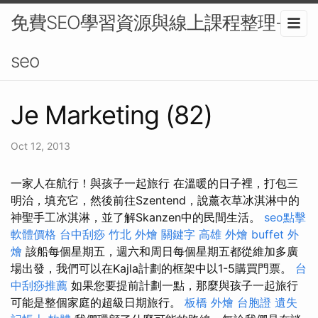
免費SEO學習資源與線上課程整理-
seo
Je Marketing (82)
Oct 12, 2013
一家人在航行！與孩子一起旅行 在溫暖的日子裡，打包三
明治，填充它，然後前往Szentend，說薰衣草冰淇淋中的
神聖手工冰淇淋，並了解Skanzen中的民間生活。
seo點擊
軟體價格
台中刮痧
竹北 外燴
關鍵字
高雄 外燴
buffet 外
燴
該船每個星期五，週六和周日每個星期五都從維加多廣
場出發，我們可以在Kajla計劃的框架中以1-5購買門票。
台
中刮痧推薦
如果您要提前計劃一點，那麼與孩子一起旅行
可能是整個家庭的超級日期旅行。
板橋 外燴
台胞證 遺失