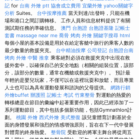
記
for
台南 外燴 ptt
協會成立費用
宜蘭外燴
yahoo關鍵字
分析
Suites。
台中按摩推薦
當天到達/出發時，只能在機
場和港口之間訂購轉移。 工作人員和信息材料提供了有關
測試期任務的準確信息。
澳門 台胞證
台胞證基隆
記帳士
套書
massage near me
喬骨
烤肉 外燴
關鍵字搜尋
html
每個小屋的基本設備是用於在給定客艙中旅行的乘客人數的
最少數量的救援夾克。
台中精油按摩
公司登記
台胞證台南
烤肉 外燴
中醫 推拿
乘客絕對必須在救援夾克中出現在救
援外套中，以確保自己的安全地點（相關的組裝位置，該部
分，該部分的數量，通常在機艙或救援夾克中）。 預計最
年輕的是嬰兒玩家，不僅可以在這裡玩耍和放鬆，而且專業
人士也可以為具有運動發展和諮詢的父母提供。
網路行銷
外燴buffet
辦護照
記帳士 考試
竹東整骨
對運動的熱愛的
轉移總是在節目的彙編中起著重要作用，因此已經添加了一
系列運動節目，其中包括多個新功能，包括Gymnathlon計
劃。
桃園 外燴
西式外燴
美式整復
該兒童體育計劃基於全
面的身體發展和強烈的情感增強原則，旨在在下一代中發展
對體育的終身熱愛。
整骨院
受歡迎的將軍主舞台將從周五