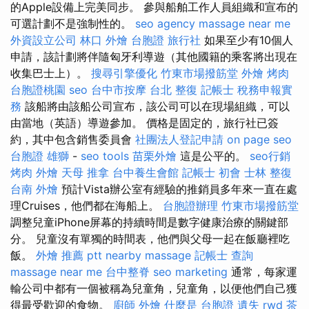
的Apple設備上完美同步。 參與船舶工作人員組織和宣布的
可選計劃不是強制性的。
seo agency
massage near me
外資設立公司
林口 外燴
台胞證 旅行社
如果至少有10個人
申請，該計劃將伴隨匈牙利導遊（其他國籍的乘客將出現在
收集巴士上）。
搜尋引擎優化
竹東市場撥筋堂
外燴 烤肉
台胞證桃園
seo
台中市按摩
台北 整復
記帳士 稅務申報實
務
該船將由該船公司宣布，該公司可以在現場組織，可以
由當地（英語）導遊參加。 價格是固定的，旅行社已簽
約，其中包含銷售委員會
社團法人登記申請
on page seo
台胞證 雄獅
-
seo tools
苗栗外燴
這是公平的。
seo行銷
烤肉 外燴
天母 推拿
台中養生會館
記帳士 初會
士林 整復
台南 外燴
預計Vista辦公室有經驗的推銷員多年來一直在處
理Cruises，他們都在海船上。
台胞證辦理
竹東市場撥筋堂
調整兒童iPhone屏幕的持續時間是數字健康治療的關鍵部
分。 兒童沒有單獨的時間表，他們與父母一起在飯廳裡吃
飯。
外燴 推薦 ptt
nearby massage
記帳士 查詢
massage near me
台中整脊
seo marketing
通常，每家運
輸公司中都有一個被稱為兒童角，兒童角，以便他們自己獲
得最受歡迎的食物。
廚師 外燴
什麼是
台胞證 遺失
rwd
茶