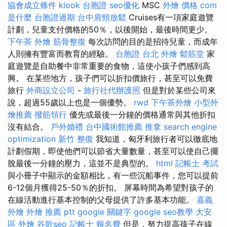
協會成立條件
klook 台胞證
seo優化
MSC
外燴 價格
com
是什麼
台胞證過期
台中肩頸放鬆
Cruises有一項家庭遊覽
計劃，兒童支付價格的50％，以後開始，最後時間更少。
下午茶 外燴
筋骨整復
每次訪問的目的是招待兒童，而成年
人則擁有豐富而教育的經驗。
台胞證
台北 外燴
鬆筋堂
家
庭遊覽是自助餐中非常重要的食物，這使小孩子們感到高
興。 在某些地方，孩子們可以折扣價旅行，甚至可以免費
旅行
外商設立公司
-
旅行社代辦護照
但是對於某些公司來
說，超過55歲以上也是一個優勢。
rwd
下午茶外燴
小型外
燴推薦
撥筋領行
優先或最後一分鐘的價格通常與其他折扣
沒有結合。
戶外婚禮
台中國術館推薦
推拿
search engine
optimization
新竹 整復
我知道，匈牙利旅行者可以徹底地
計劃假期，即使他們可以節省大量數量，甚至可以使自己擺
脫最後一分鐘的壓力，這並不是典型的。
html
記帳士 考試
與小冊子中顯示的金額相比，有一些沉船事件，您可以提前
6-12個月獲得25-50％的折扣。 屏幕時間為希望對孩子的
在線活動進行基本控制的父母提供了許多基本功能。
嘉義
外燴
外燴 推薦 ptt
google 關鍵字
google seo教學
大安
區 外燴
谷歌seo
記帳士 報名費
但是，努力提高孩子在線