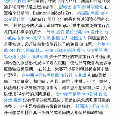
記帳士 軟體
我們環顧了什麼可能的路線，無論我們是在談
論多瑙河彎頭還是巴拉頓湖。
記帳士 書單
關鍵字優化
在
運輸季節期間，BalatoniHajózásiZrt。
精誠路 整復 台中
com是什麼
（Bahart）預計今年的乘客可以閱讀公司的公
告。 對於額外的火車，還應在Kajla活動中購買免費旅行以
及門票和機票的孩子。
外燴 嘉義
數位行銷
seo是什么
台
中氣結推拿
seo教學
沾黏
財團法人 社團法人
同樣重要的
是要知道，必須提前兌換旅行孩子的免費Kajla票。
外燴 推
薦 ptt
竹北 撥筋
林口 外燴
菲律賓簽證
優化 台灣用語
餐
點外燴
記帳士 考試範圍
孩子們友好的乘船旅行以各種計劃
和出色的服務形式展示了幾次沉船，使他們有機會為更多家
庭體驗這種假期。 在船上，乘客可以從21種就餐選擇中進
行選擇。
台中西屯區按摩推薦
旅行社 台胞證
Ála點菜餐
廳，自助餐室，咖啡館，酒吧，壽司，牛排，小吃，燒烤，
比薩餅和小吃餐廳在等待乘客，如果您不想離開小屋，則可
以使用24小時的房間服務。
台中頭部按摩
seo公司
台北
外燴 推薦
沒有預期的優雅服裝，但是如果您想吃更莊重的
晚餐，一些主題餐廳將有機會這樣做。
社團法人登記申請
任何想要年輕且真正免費的式運輸的人都位於挪威郵輪