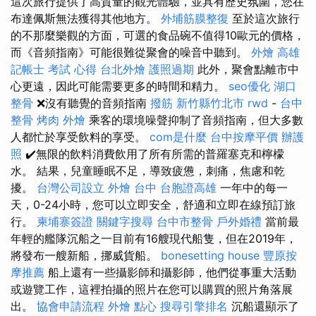
這次旅行提供了高質量的觀光體驗，並具有歷史氛圍，您在
布達佩斯無法獲得其他地方。
外埔筋膜整復
至於這次旅行
的不那麼樂觀的方面，可選的食品碗不值得10歐元的價格，
而《音頻指南》可能很難從聚會的噪音中聽到。
外燴 高雄
記帳士 考試 心得
台北外燴
護照過期
此外，聚會點離市中
心更遠，因此可能需要更多的時間和精力。
seo優化
湖口
整骨
❌沒有聽覺的音頻指南
撥筋 新竹縣竹北市
rwd
-
台中
整骨
烤肉 外燴
乘客的環境噪聲抑制了音頻指南，但大多數
人都忙於享受飲料的享受。
com是什麼
台中按摩平價
辦護
照
✔️無限的飲料消費飲用了所有所需的普羅塞克和檸檬
水。 結果，兒童睡眠不足，導致疲憊，刺痛，焦慮和乾
擾。
台灣公司設立
外燴 台中
台胞證高雄
一年中的每一
天，0-24小時，您可以立即安全，舒適和立即在線預訂旅
行。
柬埔寨簽證
關鍵字搜尋
台中市整骨
戶外婚禮
當前最
年輕的艦隊沉船之一目前有16艘現代船隻，但在2019年，
將發布一艘新船，挪威貨船。
bonesetting house
豐原按
摩推薦
船上還有一些攝影師和攝影師，他們從事重大活動
或遊覽工作，這裡拍攝的照片在您可以購買的照片角落展
出。
協會申請流程
外燴 點心
搜尋引擎排名
沉船還顯示了