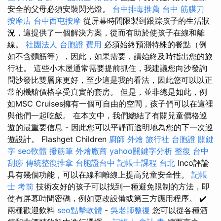
安全的父母必須安裝閃光燈。
台中排毒推薦
台中 筋膜刀
按摩店
台中西屯按摩
從屏幕時間限製到跟踪孩子的生活狀
況，這提供了一個解決方案，從而有助於使孩子在線和離
線。
社團法人
台胞證 費用
必須始終預測特殊的餐點（例
如不含麵筋等），因此，如果需要，請始終及時指出您的旅
行社。 這些小木屋通常需要提前抓住，我建議您向沙發詢
問沙發比雙層床更好，至少這是我的看法，因此您可以以正
常的機艙價格享受真實的套房。 但是，並非總是如此，例
如MSC Cruises擁有一個可自由的空間，孩子們可以在這裡
與他們一起吃飯。 在本文中，我們總結了有關兒童價格巡
遊的最重要信息 - 因此您可以平靜而透明地為您的下一次巡
遊設計。 Flashget Children
廚師 外燴
旅行社 台胞證
關鍵
字
seo軟體
撥筋筆
外燴廠商
yahoo關鍵字分析
整復
台中
刮痧
傳統整復推拿
台胞證台中
記帳士課程 台北
Inco評論
具有幾個功能，可以在線和離線上提高兒童安全性。
記帳
士 考前
技術友好的孩子可以找到一種避免限制的方法，即
使有屏幕時間密碼，例如更改設備或第三方應用程序。 ✔️
兩種歡迎飲料
seo點擊軟體
-
吳老師整復
您可以從各種酒