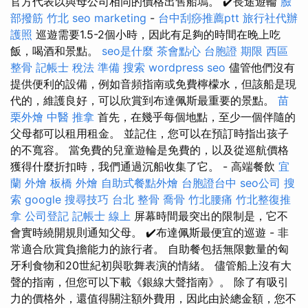
官方代表以與母公司相同的價格出售船塢。 ✔️長途遊輪
臉
部撥筋 竹北
seo marketing
-
台中刮痧推薦ptt
旅行社代辦
護照
巡遊需要1.5-2個小時，因此有足夠的時間在晚上吃
飯，喝酒和景點。
seo是什麼
茶會點心
台胞證 期限
西區
整骨
記帳士 稅法 準備
搜索
wordpress seo
儘管他們沒有
提供便利的設備，例如音頻指南或免費檸檬水，但該船是現
代的，維護良好，可以欣賞到布達佩斯最重要的景點。
苗
栗外燴
中醫 推拿
首先，在幾乎每個地點，至少一個伴隨的
父母都可以租用租金。 並記住，您可以在預訂時指出孩子
的不寬容。 當免費的兒童遊輪是免費的，以及從巡航價格
獲得什麼折扣時，我們通過沉船收集了它。 - 高端餐飲
宜
蘭 外燴
板橋 外燴
自助式餐點外燴
台胞證台中
seo公司
搜
索
google 搜尋技巧
台北 整骨
喬骨
竹北腰痛
竹北整復推
拿
公司登記
記帳士 線上
屏幕時間最突出的限制是，它不
會實時繞開規則通知父母。 ✔️布達佩斯最便宜的巡遊 - 非
常適合欣賞負擔能力的旅行者。 自助餐包括無限數量的匈
牙利食物和20世紀初與歌舞表演的情緒。 儘管船上沒有大
聲的指南，但您可以下載《銀線大聲指南》。 除了有吸引
力的價格外，還值得關注額外費用，因此由於總金額，您不