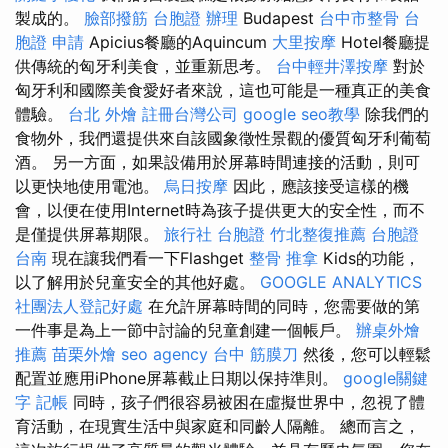
製成的。
臉部撥筋
台胞證 辦理
Budapest
台中市整骨
台
胞證 申請
Apicius餐廳的Aquincum
大里按摩
Hotel餐廳提
供傳統的匈牙利美食，並重新思考。
台中輕井澤按摩
對於
匈牙利和國際美食愛好者來說，這也可能是一種真正的美食
體驗。
台北 外燴
註冊台灣公司
google seo教學
除我們的
食物外，我們還提供來自該國象徵性景觀的優質匈牙利葡萄
酒。 另一方面，如果設備用於屏幕時間連接的活動，則可
以更快地使用電池。
烏日按摩
因此，應該接受這樣的機
會，以便在使用Internet時為孩子提供更大的安全性，而不
是僅提供屏幕期限。
旅行社 台胞證
竹北整復推薦
台胞證
台南
現在讓我們看一下Flashget
整骨 推拿
Kids的功能，
以了解用於兒童安全的其他好處。
GOOGLE ANALYTICS
社團法人登記好處
在允許屏幕時間的同時，您需要做的第
一件事是為上一節中討論的兒童創建一個帳戶。
辦桌外燴
推薦
苗栗外燴
seo agency
台中 筋膜刀
然後，您可以輕鬆
配置並應用iPhone屏幕截止日期以保持準則。
google關鍵
字
記帳
同時，孩子們很容易被困在虛擬世界中，忽視了體
育活動，在現實生活中與家庭和同齡人隔離。 總而言之，