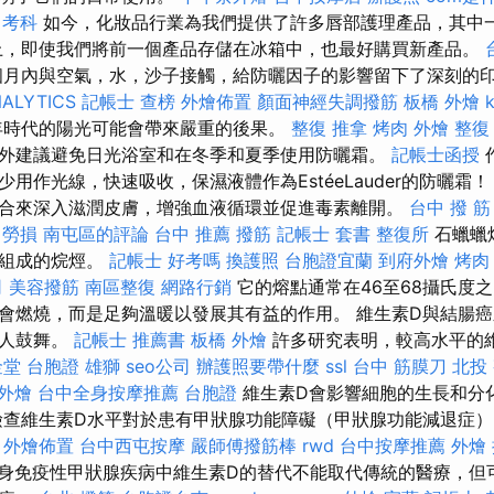
 考科
如今，化妝品行業為我們提供了許多唇部護理產品，其中
上，即使我們將前一個產品存儲在冰箱中，也最好購買新產品。
月內與空氣，水，沙子接觸，給防曬因子的影響留下了深刻的
ALYTICS
記帳士 查榜
外燴佈置
顏面神經失調撥筋
板橋 外燴
年時代的陽光可能會帶來嚴重的後果。
整復 推拿
烤肉 外燴
整復
外建議避免日光浴室和在冬季和夏季使用防曬霜。
記帳士函授
用作光線，快速吸收，保濕液體作為EstéeLauder的防曬霜
合來深入滋潤皮膚，增強血液循環並促進毒素離開。
台中 撥 筋
業 勞損 南屯區的評論
台中 推薦 撥筋
記帳士 套書
整復所
石蠟蠟
鏈組成的烷烴。
記帳士 好考嗎
換護照
台胞證宜蘭
到府外燴
烤肉
司
美容撥筋
南區整復
網路行銷
它的熔點通常在46至68攝氏度
會燃燒，而是足夠溫暖以發展其有益的作用。 維生素D與結腸
令人鼓舞。
記帳士 推薦書
板橋 外燴
許多研究表明，較高水平的
金堂
台胞證 雄獅
seo公司
辦護照要帶什麼
ssl
台中 筋膜刀
北投
 外燴
台中全身按摩推薦
台胞證
維生素D會影響細胞的生長和分
檢查維生素D水平對於患有甲狀腺功能障礙（甲狀腺功能減退症
。
外燴佈置
台中西屯按摩
嚴師傅撥筋棒
rwd
台中按摩推薦
外燴
身免疫性甲狀腺疾病中維生素D的替代不能取代傳統的醫療，但