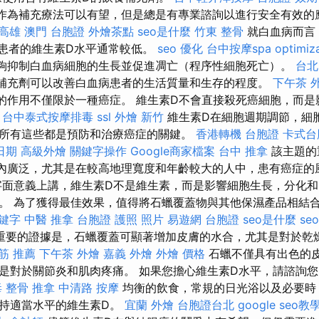
作為補充療法可以有望，但是總是有專業諮詢以進行安全有效的
 高雄
澳門 台胞證
外燴茶點
seo是什麼
竹東 整骨
就白血病而言
，患者的維生素D水平通常較低。
seo 優化
台中按摩spa
optimiz
夠抑制白血病細胞的生長並促進凋亡（程序性細胞死亡）。
台北
補充劑可以改善白血病患者的生活質量和生存的程度。
下午茶 
的作用不僅限於一種癌症。 維生素D不會直接殺死癌細胞，而是
台中泰式按摩排毒
ssl
外燴 新竹
維生素D在細胞週期調節，細
所有這些都是預防和治療癌症的關鍵。
香港轉機 台胞證
卡式台
日期
高級外燴
關鍵字操作
Google商家檔案
台中 推拿
該主題的
內廣泛，尤其是在較高地理寬度和年齡較大的人中，患有癌症的
面意義上講，維生素D不是維生素，而是影響細胞生長，分化和
。 為了獲得最佳效果，值得將石蠟覆蓋物與其他保濕產品相結
關鍵字
中醫 推拿
台胞證 護照 照片
易遊網 台胞證
seo是什麼
seo
重要的證據是，石蠟覆蓋可顯著增加皮膚的水合，尤其是對於乾
筋 推薦
下午茶 外燴
嘉義 外燴
外燴 價格
石蠟不僅具有出色的
是對於關節炎和肌肉疼痛。 如果您擔心維生素D水平，請諮詢
毒
整骨 推拿
中清路 按摩
均衡的飲食，常規的日光浴以及必要時
持適當水平的維生素D。
宜蘭 外燴
台胞證台北
google seo教