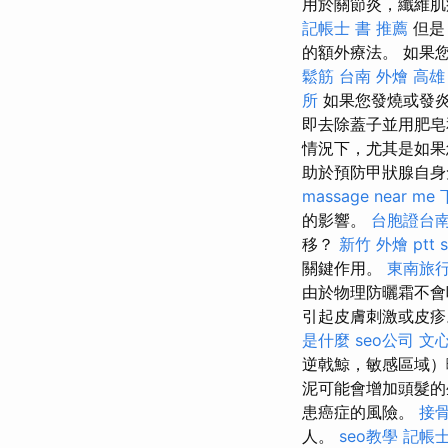
用於關節炎，纖維
記帳士 書 推薦
但是
的額外療法。 如果
鬆筋
台南 外燴
高雄
所
如果您發燒或發
即去除蓋子並用肥皂
情況下，尤其是如果
助於預防甲狀腺自身
massage near me
的影響。
台胞證台
移？
新竹 外燴 ptt
關鍵作用。
東南旅行
由於物理防曬霜不會
引起皮膚刺激或皮疹。
是什麼
seo公司
文
逆戟鯨，敏感區域）
泥可能會增加頭髮的
患癌症的風險。
接
人。
seo教學
記帳