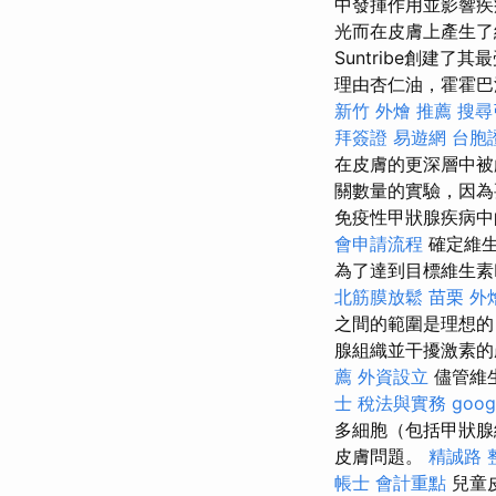
中發揮作用並影響
光而在皮膚上產生了
Suntribe創建
理由杏仁油，霍霍巴
新竹 外燴 推薦
搜尋
拜簽證
易遊網 台胞
在皮膚的更深層中
關數量的實驗，因為
免疫性甲狀腺疾病中
會申請流程
確定維生
為了達到目標維生素
北筋膜放鬆
苗栗 外
之間的範圍是理想的
腺組織並干擾激素
薦
外資設立
儘管維
士 稅法與實務
goog
多細胞（包括甲狀腺
皮膚問題。
精誠路 
帳士 會計重點
兒童