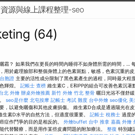
習資源與線上課程整理-seo
eting (64)
曬霜？ 如果我們在更長的時間內睡得不如身體所需的時間，... 
，用於處理臉部和整個身體上的色素斑點，敏感，色素沉重的
 台胞證
主要的活性成分限制了黑色素產生的過程，同時最大程
膚色輝煌。
記帳士 查榜
維生素C，E和PP的組合可改善色素沉著
台北 外燴
辦桌外燴推薦
新竹 外燴
竹北 整骨
曬日光浴不僅舒緩
量。
seo是什麼
北屯按摩
記帳士 考試 難度
台中外燴
seo優化
美
要，以避免曬傷和其他皮膚損傷。 維生素D合成是通過陽光在
維生素D水平的自然方法，但適度很重要。
記帳士 稅務士
過度
抗癌症作鬥爭的目的是相反的。
外燴buffet
台中 推拿
嘉義 外燴
能代替醫療，而是用作某些皮膚問題的附加療法。
整復
特別建