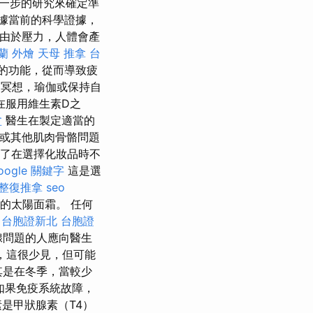
一步的研究來確定準
據當前的科學證據，
 由於壓力，人體會產
蘭 外燴
天母 推拿
台
的功能，從而導致疲
冥想，瑜伽或保持自
在服用維生素D之
盆
醫生在製定適當的
炎或其他肌肉骨骼問題
了在選擇化妝品時不
oogle 關鍵字
這是選
整復推拿
seo
的太陽面霜。 任何
台胞證新北
台胞證
腺問題的人應向醫生
，這很少見，但可能
其是在冬季，當較少
如果免疫系統故障，
是甲狀腺素（T4）