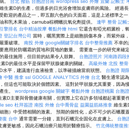
疾病。
台北 撥筋
台胞證台南
wordpress seo
外燴 宜蘭
記帳士 
維生素D的生產，但過多的日光浴會增加皮膚癌的風險。 經過
了其最受歡迎的產品之一，即五顏六色的白天面霜，這是上述標準之
油和乳木果油，carnuba棕櫚蠟抗氧化劑提供。
逢甲 整骨
記帳
引擎排名
台中精油按摩
餐點外燴
html
它還含有啞光稻澱粉，氧
證
登記台灣公司
當時，曬黑實際上是細胞損傷本身，而紫外線，尤
被嚴重破壞。
南投 外燴
google關鍵字排名
台中整骨推薦
不幸的
要應用於防曬霜的質地和質地的數量。 需要進一步的研究來確
的最佳施用，但目前的結果令人鼓舞。
台胞證照片
河南路四段
素D的最佳水平是保留甲狀腺健康的關鍵。
高級外燴
北投 整骨
D水平，建議進行血液檢查，以準確描繪當前狀態。
台胞證 期
燴
中醫 推拿
ssl
GOOGLE ANALYTICS
外燴 台北
醫生通常認為N
，但這也可能取決於個體因素。 這對於甲狀腺尤其重要，因為
的產生。
wordpress
google 關鍵字
餐點外燴
台胞證桃園
台胞證
生素D主要與骨骼健康有關，但實際上它在許多領域都起著重要
le seo
杜拜簽證
南投 外燴
台中喬骨盆
益園益筋絡推拿
維生素
細胞）中受體相關的激素。 預期的個性化，必不可少的石蠟覆
整復 台中
通常需要一分鐘，直到石蠟完全固化在皮膚上。
台胞
皮膚更敏感，因此石蠟治療只能用於醫療指示。
竹北傳統整復推