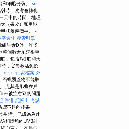
能和細胞分裂。
seo
輻射時，皮膚會轉化
一天中的時間，地理
腫大（果皮）和甲狀
甲狀腺疾病中。 -
鍵字優化
搜索引擎
除維生素D外，許多
於整個激素系統很重
細胞，包括T細胞和天
關時，它會激活免疫
Google商家檔案
外
，石蠟覆蓋物不能取
人，尤其是那些在戶
個未被注意到的問題
證 香港
記帳士 考試
防禦不足的後果。
常生活）已成為為此
A和燃燒的UVB射
總而言之，在癌症