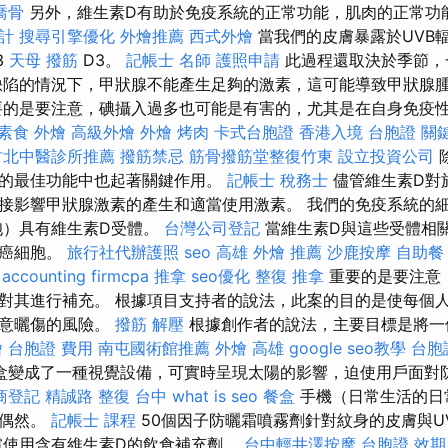
喬骨
另外，維生素D有助於免疫系統的正常功能，肌肉的正常功
計
搜尋引擎優化
外燴推薦
西式外燴
當我們的皮膚暴露於UVB
3
天母 撥筋
D3。
記帳士 名師
護照申請
此過程還取決於季節，
缺陷的情況下，甲狀腺不能產生足夠的激素，這可能導致甲狀腺
要的是要注意，碘攝入過多也可能是有害的，尤其是在自身免疫性
素食 外燴
高級外燴
外燴 烤肉
卡式台胞證
香港入境 台胞證
關
竹北中醫診所推薦
撥筋禁忌
筋骨撥筋堂整復竹東
設立投資公司
的最佳功能中也起著關鍵作用。
記帳士 稅務士
儘管維生素D對
接影響甲狀腺激素的產生和適當使用激素。 我們的免疫系統的
細胞）具有維生素D受體。
台灣公司登記
當維生素D與這些受體相
擊癌細胞。
旅行社代辦護照
seo
高雄 外燴 推薦
沙鹿按摩
自助餐
accounting firmcpa
推拿
seo優化
整復 推拿
重要的是要注意
對其進行補充。 根據項目支持者的說法，此案的目的是使每個
注意曬傷的風險。
撥筋 解壓
根據創作者的說法，主要目標是將一
燴
台胞證 費用
南屯國術館推薦
外燴 高雄
google seo教學
台胞
盒變成了一種視覺設備，可實時呈現太陽的影響，迫使用戶面對
商登記
精誠路 整復 台中
what is seo
餐盒
手機（日常生活的日
非偶然。
記帳士 課程
50個因子防曬霜噴霧劑針對紋身的皮膚與UV
慮使用含有維生素D的飲食補充劑。
台中輕井澤按摩
台胞證 效期