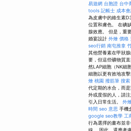
易遊網 台胞證
台中
tools
記帳士 成本會
為皮膚中的維生素D
位置和膚色。 在碘
腺效應。 但是，重
婚宴設計
外燴 價格
seo行銷
南屯推拿
其他營養素在甲狀腺
要，但這些礦物質直
然LAP細胞（NK
細胞以更有效地攻
燴 桃園
撥筋筆
搜索
代定期的水合，而是
外或度假的人，請
引入日常生活。
外
時間
seo 意思
手機
google seo教學
工
行為選擇的畫布並
線。 因此，還應考