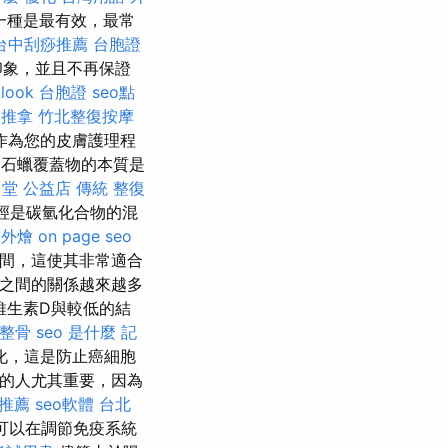
一種是最有效，最常
台中刮痧推薦
台胞證
印象，並且不再保證
klook 台胞證
seo點
 推拿
竹北整復按摩
作為您的皮膚護理程
！ 石蠟覆蓋物的本質是
 堂 公益店 傳統 整復
烴是碳氫化合物的混
 外燴
on page seo
之間，這使其非常適合
癌之間的關係越來越多
維生素D與較低的結
 整骨
seo 是什麼
記
化，這是防止癌細胞
）的人尤其重要，因為
 推薦
seo軟體
台北
可以在調節免疫系統