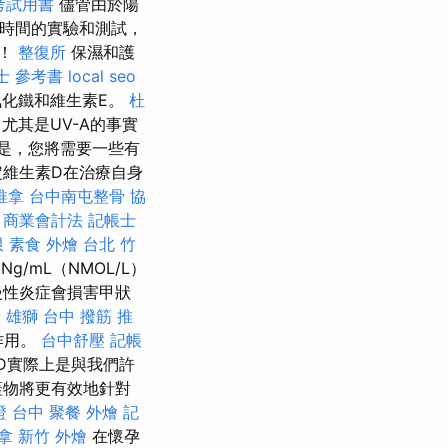
考試用書
儘管由於陽
長時間的實驗和測試，
一！
整復所
保濕和護
士 參考書
local seo
化鐵和維生素E。
杜
其是UV-A的事實
是，您將需要一些有
定維生素D在治療自身
推拿
台中南屯整骨
協
商業會計法 記帳士
限
素食 外燴 台北
竹
g/mL（NMOL/L）
慢性炎症會損害甲狀
 雄獅
台中 撥筋 推
作用。
台中舒壓
記帳
D實際上是與我們許
蓋物將更有效地針對
證 台中
聚餐 外燴
記
拿
新竹 外燴
在懷孕