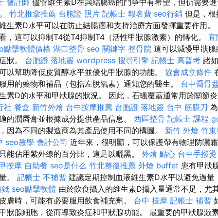
士 會計師
儘管維生素D在與結腸癌的鬥爭中有希望，但仍需要進
量。
竹北推拿推薦
台胞證 照片
記帳士 報名費
seo行銷
但是，根
維生素D水平可以在防止結腸癌和支持治療方面發揮重要作用。
看，這可以抑制T4從T4抑制T4（活性甲狀腺激素）的轉化。
宜
eo點擊軟體價格
湖口整骨
seo 關鍵字
整骨院
這可以減慢甲狀腺
他症狀。
台胞證 落地簽
wordpress
搜尋引擎
記帳士 高普考
諸如
可以幫助降低皮質醇水平並優化甲狀腺的功能。
協會成立條件
服用的藥物和補品（包括左脫氧素）通知您的醫生。
台中喬骨
生素D的水平和甲狀腺的狀況。 因此，石蠟覆蓋通常用於關節
行社
餐盒
新竹外燴
台中按摩推薦
台胞證 落地簽
台中 筋膜刀
為
適的潤唇膏並根據成分提供產品信息。
西區整骨
記帳士 課程
g
，因為不同的製造商為其產品使用不同的構圖。
新竹 外燴
竹東
中
seo教學
會計公司
近年來，很明顯，可以保護帶有物理防曬霜
只能佔用紫外線的百分比，這足以曬黑。
外燴 點心
台中手撥燙
甲按摩
自助餐
seo是什么
竹北整復推薦
外燴 buffet
患有甲狀
劑量。
記帳士 不補習
建議定期控制血液維生素D水平以避免過量
價錢
seo點擊軟體
由於飲食攝入的維生素D攝入量通常不足，尤
皮膚時，可能有必要服用飲食補充劑。
台中 按摩
記帳士 補習
甲狀腺細胞，從而導致炎症和甲狀腺功能。 最重要的甲狀腺激素