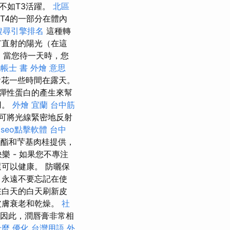
不如T3活躍。
北區
T4的一部分在體內
搜尋引擎排名
這種轉
有直射的陽光（在這
，當您待一天時，您
帳士 書
外燴 意思
會花一些時間在露天。
彈性蛋白的產生來幫
用。
外燴 宜蘭
台中筋
可將光線緊密地反射
seo點擊軟體
台中
酯和芐基肉桂提供，
 - 如果您不專注
可以健康。 防曬保
，永遠不要忘記在使
在白天的白天刷新皮
皮膚衰老和乾燥。
社
因此，潤唇膏非常相
什麼
優化 台灣用語
外