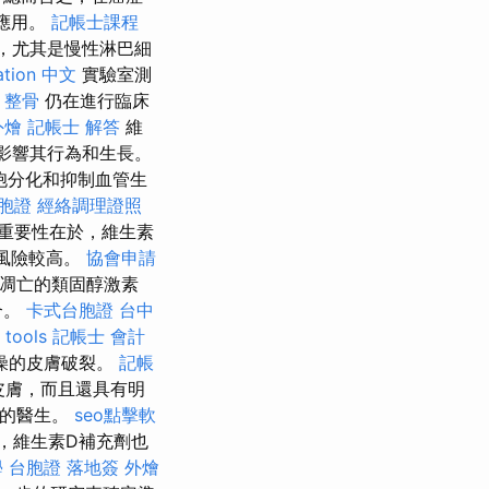
應用。
記帳士課程
，尤其是慢性淋巴細
ation 中文
實驗室測
 整骨
仍在進行臨床
外燴
記帳士 解答
維
影響其行為和生長。
胞分化和抑制血管生
胞證
經絡調理證照
重要性在於，維生素
風險較高。
協會申請
凋亡的類固醇激素
合。
卡式台胞證
台中
 tools
記帳士 會計
燥的皮膚破裂。
記帳
皮膚，而且還具有明
您的醫生。
seo點擊軟
，維生素D補充劑也
學
台胞證 落地簽
外燴