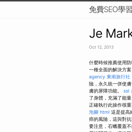
免費SEO學
Je Mark
Oct 12, 2013
什麼時候推薦使用防
一種全面的解決方案
agency
東南旅行社
險，永久統一併使
膚的屏障功能。
ssl
了身體，充滿了能
正確執行此操作很重
泡腳
html
這是提高
癌的風險，這與對
要注意，石蠟覆蓋不