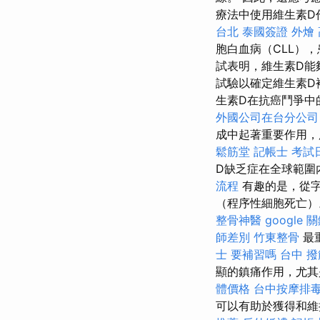
療法中使用維生素D
台北
泰國簽證
外燴
胞白血病（CLL）
試表明，維生素D能
試驗以確定維生素D
生素D在抗癌鬥爭中
外國公司在台分公司
成中起著重要作用，
鬆筋堂
記帳士 考試
D缺乏症在全球範圍
流程
有趣的是，從字
（程序性細胞死亡）
整骨神醫
google 
師差別
竹東整骨
最
士 要補習嗎
台中 撥
顯的鎮痛作用，尤其
體價格
台中按摩排
可以有助於獲得和維