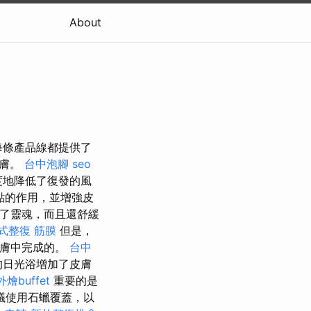
About
每條產品線都提供了
皮膚。
台中泡腳
seo
度地降低了復發的風
點的作用，並增強皮
了靈魂，而且還舒緩
式整復 筋膜
但是，
皮膚中完成的。
台中
的日光浴增加了皮膚
外燴buffet
重要的是
議使用石蠟覆蓋，以