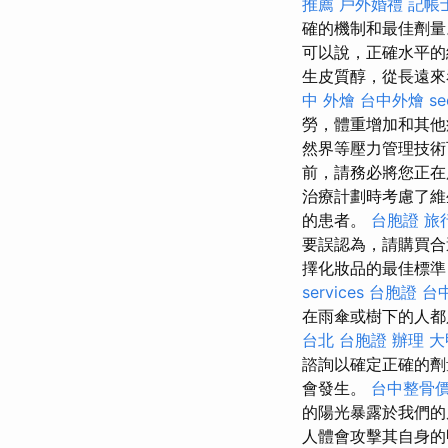
推薦
戶外婚禮
記帳
確的機制和最佳劑
可以說，正確水平的
生皮質醇，從長遠來
中 外燴
台中外燴
s
勞，體重增加和其
然界等壓力管理技術
前，請務必將您正在
治療計劃時考慮了維
的患者。
台胞證 旅
要誤認為，請購買合
擇化妝品的最佳標準
services
台胞證 台
在雨傘或樹下的人都
台北
台胞證 辦理
大
諮詢以確定正確的
會發生。
台中整骨
的陽光暴露於我們的
人體會攻擊其自身的