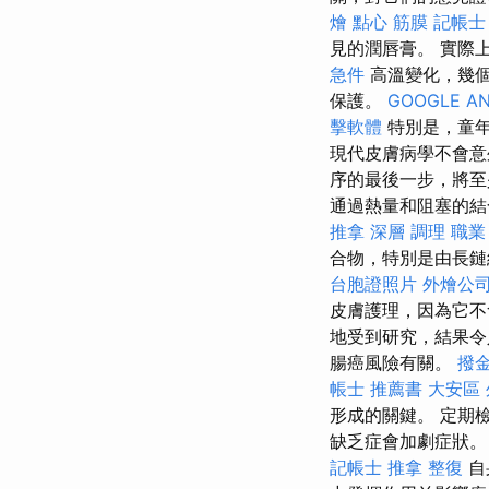
燴 點心
筋膜
記帳士
見的潤唇膏。 實際
急件
高溫變化，幾個
保護。
GOOGLE AN
擊軟體
特別是，童
現代皮膚病學不會意
序的最後一步，將至少
通過熱量和阻塞的結
推拿 深層 調理 職
合物，特別是由長
台胞證照片
外燴公
皮膚護理，因為它不
地受到研究，結果
腸癌風險有關。
撥
帳士 推薦書
大安區
形成的關鍵。 定期
缺乏症會加劇症狀
記帳士
推拿 整復
自