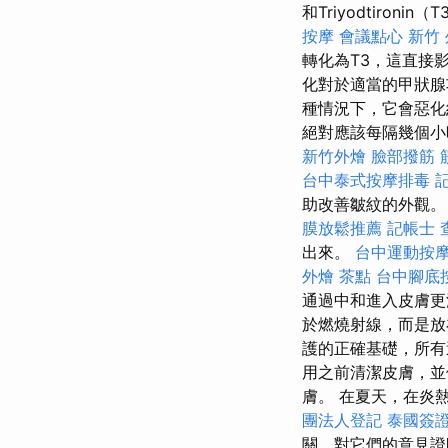
和Triyodtironin
按摩
會議點心
新竹 
轉化為T3，這直接
化對於適當的甲狀腺
種情況下，它會惡化
絕對應該每隔幾個
新竹外燴
臉部撥筋
台中泰式按摩排毒
助改善皺紋的外觀。
膜放鬆推薦
記帳士 
出來。
台中運動按
外燴 茶點
台中腳底
通過中和進入皮膚更
於燃燒射線，而是放
護的正確基礎，所有
用之前清潔皮膚，並
膚。 在夏天，在炎
團法人登記
泰國簽
關，對它們的意見