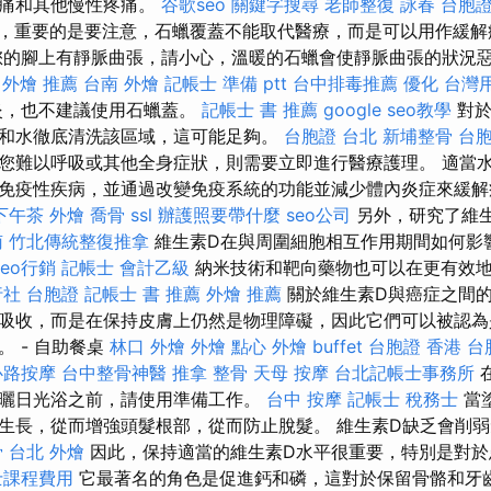
肌痛和其他慢性疼痛。
谷歌seo
關鍵字搜尋
老師整復 詠春
台胞證
，重要的是要注意，石蠟覆蓋不能取代醫療，而是可以用作緩解
您的腳上有靜脈曲張，請小心，溫暖的石蠟會使靜脈曲張的狀況
 外燴 推薦
台南 外燴
記帳士 準備 ptt
台中排毒推薦
優化 台灣
炎，也不建議使用石蠟蓋。
記帳士 書 推薦
google seo教學
對於
和水徹底清洗該區域，這可能足夠。
台胞證 台北
新埔整骨
台胞
您難以呼吸或其他全身症狀，則需要立即進行醫療護理。 適當
免疫性疾病，並通過改變免疫系統的功能並減少體內炎症來緩
下午茶 外燴
喬骨
ssl
辦護照要帶什麼
seo公司
另外，研究了維
南
竹北傳統整復推拿
維生素D在與周圍細胞相互作用期間如何影
seo行銷
記帳士 會計乙級
納米技術和靶向藥物也可以在更有效地
社 台胞證
記帳士 書 推薦
外燴 推薦
關於維生素D與癌症之間
吸收，而是在保持皮膚上仍然是物理障礙，因此它們可以被認為
 - 自助餐桌
林口 外燴
外燴 點心
外燴 buffet
台胞證 香港
台
心路按摩
台中整骨神醫
推拿 整骨
天母 按摩
台北記帳士事務所
曬日光浴之前，請使用準備工作。
台中 按摩
記帳士 稅務士
當
生長，從而增強頭髮根部，從而防止脫髮。 維生素D缺乏會削
骨
台北 外燴
因此，保持適當的維生素D水平很重要，特別是對於
士課程費用
它最著名的角色是促進鈣和磷，這對於保留骨骼和牙