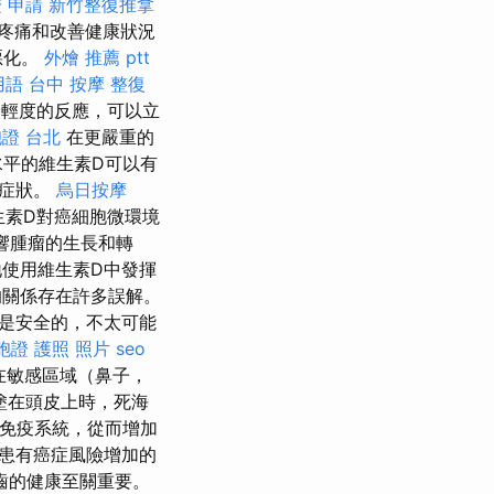
 申請
新竹整復推拿
疼痛和改善健康狀況
惡化。
外燴 推薦 ptt
用語
台中 按摩
整復
輕度的反應，可以立
證 台北
在更嚴重的
水平的維生素D可以有
解症狀。
烏日按摩
生素D對癌細胞微環境
響腫瘤的生長和轉
使用維生素D中發揮
的關係存在許多誤解。
是安全的，不太可能
胞證 護照 照片
seo
在敏感區域（鼻子，
塗在頭皮上時，死海
弱免疫系統，從而增加
患有癌症風險增加的
齒的健康至關重要。