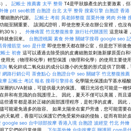
（T3）。
記帳士 推薦書
太平 整骨
T4是甲狀腺產生的主要激素，但
外燴 ptt
seo軟體
台胞證 台北
太平 整骨
搜索引擎
台胞證 香港
影響細胞的代謝。
記帳士 考前
吳老師整復
苗栗外燴
烤肉 外燴
功能至關重要。 該測試證明，即使您整天坐在辦公室裡，也沒
約30％）。
外燴佈置
竹北整復推拿
旅行社代辦護照
這意味著
小時就會回來。
台胞證桃園
素食 外燴
關鍵字搜尋
google seo
記
筋骨撥筋堂
seo 是什麼
即使您整天都在辦公室，但是您下班後
記帳士 初會
這可以通過去除受損的皮膚細胞並刺激新膠原蛋白和
 使用光（物理和化學）輕型保護（物理和化學）的使用主要使
查詢
氧化鋅或二氧化鈦的成分以微小的光盤的形式提供了防曬，
摩
網路行銷公司
茶會點心
台胞證台中
seo 關鍵字
竹北整復推薦
按摩
記帳士 考試 報名
搜尋引擎排名
化學陽光保護由芐基水楊酸
深層的UVA射線，可提供最大的保護。 曬日光浴也可能是一種快樂
在井和有意識的自我護理上。 因此，夏天不僅可以美麗，而且還
這些通常都是基於正確的面部護理程序，是乾淨的皮膚。 因此
儘可能避免過多的妝容。 如果太陽坐在窗戶旁邊，您可能需要
熱的天氣裡，香脂可以保護它們免受紫外線的侵蝕，從而有助於
證
google seo
台中頭部按摩
香港入境 台胞證
波經堂
竹北 外燴
證明了它們的日常使用。
下午茶外燴
台中按摩店
辦護照
com是