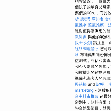
精彩全景，一個巨大
個孩子的單身父母家
票價的60％，而其
析
搜尋引擎排名
台
復推拿
整復推薦
-
絕對值得諮詢您的醫
教科書
與他的演藝生涯
帳士 受訓
請注意，
經絡調理證照
您可以
燴
布達佩斯達恐怖
益測試，評估和審查
和令人驚嘆的外觀，
和檸檬水的雞尾酒氛
準備充滿客人的玻
撥筋棒
and
記帳士 
marketing
- 這艘
台中排毒推薦
✔️最
類別中，飲料有限（
聯合娛樂節目，登