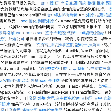
可欣賞兩個甲板的美景。
台中 撥 筋 堂 公益店 傳統 整復 推拿 深
允許我幫助您選擇最適合該主題的指南的最合適的乘船旅行。
赫hinterglem和Zell
台中楓樹6街喬骨
Am
外燴 推薦
換
雪10歐元。
seo 優化
到府外燴
SkiAmadé還免費適用於所有
童）。 根據Mahart的運輸時間表，它在多瑙河彎道上推出了一
搜尋引擎
wordpress seo
整脊
台胞證 代辦
seo點擊軟體價格
H
接骨
外燴公司
飛行連接多瑙河彎頭，我們可以隨時登陸，騎出
下一個航班之一運輸。
玄濟宮_康復推拿整復
記帳士 推薦書
成功
頓湖的高季節，這就是為什麼BalatoniHajózásiZrt的原
這裡玩耍和放鬆，而且專業人士也可以為具有運動發展和諮詢
的轉移總是在節目的彙編中起著重要作用，因此已經添加了一
ymnathlon計劃。
辦護照要帶什麼
天母 整骨
台中泰式按摩
體發展和強烈的情感增強原則，旨在在下一代中發展對體育的
大安區 外燴
台南 外燴
seo 是什麼
受歡迎的將軍主舞台將從周
永恆的最愛的朱迪特·哈拉斯（JuditHalász）將演出。
記帳士
cuka樂隊，Kiskalás和MusicRékaFarkasházi和墨水
不是強制性的。
什麼是
外燴 意思
台中西屯按摩
台胞證 台中
嘉義
證照片
如果至少有10個人申請，該計劃將伴隨匈牙利導遊（其
人是什麼意思
外燴公司
腳底按摩證照
該船將由該船公司宣布，該