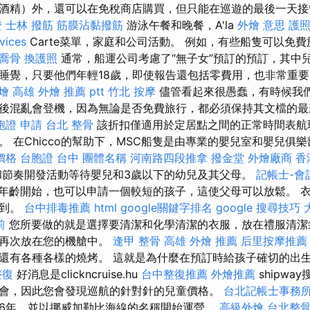
酒精）外，還可以在免稅商店購買，但只能在巡遊的最後一天
證
士林 撥筋
筋膜沾黏撥筋
游泳午餐和晚餐，A'la
外燴 意思
護
vices
Carte菜單，家庭和公司活動。 例如，有些船隻可以免
喬骨
換護照
通常，船運公司考慮了“無子女”預訂的預訂，其中
睡覺，只要他們年輕18歲，即使報告還包括零費用，也非常重
燴 高雄
外燴 推薦 ptt
竹北 按摩
儘管看起來很愚蠢，有時候我
後混亂會登機，因為無論是否免費旅行，都必須保持其文檔的
胞證 申請
台北 整骨
該折扣僅適用於定居點之間的正常時間表航
。 在Chicco的幫助下，MSC船隻是由專業的嬰兒室和嬰兒俱
燴價格
台胞證 台中
團體名稱
河南路四段推拿
撥金堂
外燴廠商
香
節奏開發活動等待嬰兒和3歲以下的幼兒及其父母。
記帳士-會
年齡開始，也可以申請一個較短的孩子，這使父母可以放鬆。 
找到。
台中排毒推薦
html
google關鍵字排名
google 搜尋技巧
前
您所要做的就是選擇要清潔和化學清潔的衣服，放在禮服清潔
將再次放在您的機艙中。
逢甲 整骨
高雄 外燴 推薦
后里按摩推薦
還有各種各樣的燒烤。 這就是為什麼在預訂時給孩子確切的出
整復
好消息是clickncruise.hu
台中整復推薦
外燴推薦
shipw
會，因此您會發現巡航的針對針的兒童價格。
台北記帳士事務
66年，並以挪威加勒比海線的名稱開始運營。
高級外燴
台北整