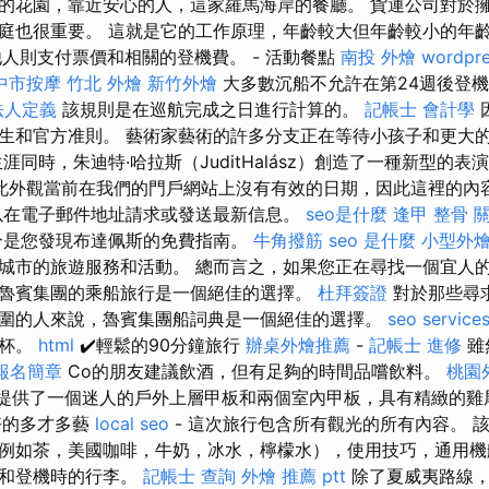
的花園，靠近安心的人，這家羅馬海岸的餐廳。 貨運公司對於
庭也很重要。 這就是它的工作原理，年齡較大但年齡較小的年齡
他人則支付票價和相關的登機費。 - 活動餐點
南投 外燴
wordpr
中市按摩
竹北 外燴
新竹外燴
大多數沉船不允許在第24週後登
法人定義
該規則是在巡航完成之日進行計算的。
記帳士 會計學
生和官方准則。 藝術家藝術的許多分支正在等待小孩子和更大
同時，朱迪特·哈拉斯（JuditHalász）創造了一種新型的表
此外觀當前在我們的門戶網站上沒有有效的日期，因此這裡的內
在電子郵件地址請求或發送最新信息。
seo是什麼
逢甲 整骨
分是您發現布達佩斯的免費指南。
牛角撥筋
seo 是什麼
小型外
城市的旅遊服務和活動。 總而言之，如果您正在尋找一個宜人
魯賓集團的乘船旅行是一個絕佳的選擇。
杜拜簽證
對於那些尋
圍的人來說，魯賓集團船詞典是一個絕佳的選擇。
seo service
璃杯。
html
✔️輕鬆的90分鐘旅行
辦桌外燴推薦
-
記帳士 進修
雖然
報名簡章
Co的朋友建議飲酒，但有足夠的時間品嚐飲料。
桃園
船提供了一個迷人的戶外上層甲板和兩個室內甲板，具有精緻的
好的多才多藝
local seo
- 這次旅行包含所有觀光的所有內容。 
例如茶，美國咖啡，牛奶，冰水，檸檬水），使用技巧，通用機
機和登機時的行李。
記帳士 查詢
外燴 推薦 ptt
除了夏威夷路線，