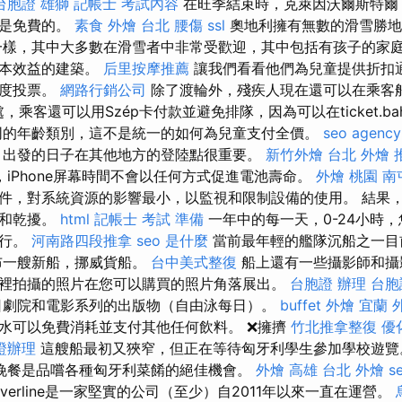
台胞證 雄獅
記帳士 考試內容
在旺季結束時，克萊因沃爾斯特爾（Klei
都是免費的。
素食 外燴 台北
腰傷
ssl
奧地利擁有無數的滑雪勝
樣，其中大多數在滑雪者中非常受歡迎，其中包括有孩子的家
成本效益的建築。
后里按摩推薦
讓我們看看他們為兒童提供折扣
態度投票。
網路行銷公司
除了渡輪外，殘疾人現在還可以在乘客
處，乘客還可以用Szép卡付款並避免排隊，因為可以在ticket.bah
同的年齡類別，這不是統一的如何為兒童支付全價。
seo agency
出發的日子在其他地方的登陸點很重要。
新竹外燴
台北 外燴 
，iPhone屏幕時間不會以任何方式促進電池壽命。
外燴 桃園
南
件，對系統資源的影響最小，以監視和限制設備的使用。 結果
慮和乾擾。
html
記帳士 考試 準備
一年中的每一天，0-24小時
旅行。
河南路四段推拿
seo 是什麼
當前最年輕的艦隊沉船之一目
發布一艘新船，挪威貨船。
台中美式整復
船上還有一些攝影師和攝
裡拍攝的照片在您可以購買的照片角落展出。
台胞證 辦理
台胞
日劇院和電影系列的出版物（自由泳每日）。
buffet 外燴
宜蘭 
水可以免費消耗並支付其他任何飲料。 ❌擁擠
竹北推拿整復
優
證辦理
這艘船最初又狹窄，但正在等待匈牙利學生參加學校遊
re-這次晚餐是品嚐各種匈牙利菜餚的絕佳機會。
外燴 高雄
台北 外燴
s
ilverline是一家堅實的公司（至少）自2011年以來一直在運營。