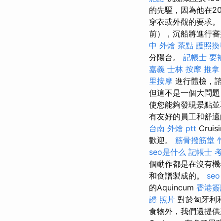
的先驅，因為他在2
穿衣或外觀的要求
前），沉船將進行審
中 外燴 茶點
護照換
分陽台。
記帳士 要
嘉義
士林 按摩
推拿
里按摩
進行體檢，諮
但這不是一個大問題
使您能夠發現景點並享
有友好的員工和舒適的聚
台南 外燴 ptt
Cru
歡迎。
筋骨撥筋堂
seo是什么
記帳士 
個動作都是在沒有
和食譜製成的。
seo
的Aquincum
香港簽
證 照片
對於匈牙利
食物外，我們還提供