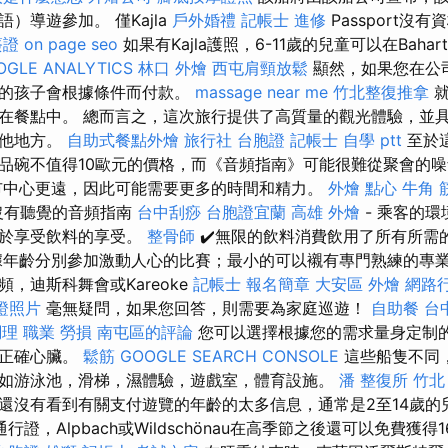
）導遊參加。 僅Kajla
戶外婚禮
記帳士 進修
Passport沒有
簽證
on page seo
如果有Kajla護照，6-11歲的兒童可以在Bahar
OGLE ANALYTICS
林口 外燴
西屯肩頸放鬆
顯然，如果您在公
您的孩子會根據條件而付款。
massage near me
竹北整復推拿
就
在餐點中。 總而言之，這次旅行提供了高質量的觀光體驗，並
其他地方。
自助式餐點外燴
旅行社 台胞證
記帳士 自學 ptt
至於
品碗不值得10歐元的價格，而《音頻指南》可能很難從聚會的
市中心更遠，因此可能需要更多的時間和精力。
外燴 點心
牛角 
沒有聽覺的音頻指南
台中刮痧
台胞證宜蘭
高雄 外燴
- 乘客的
忙於享受飲料的享受。
整骨師
✔️無限的飲料消費飲用了所有所需
據年齡分別參加激動人心的比賽；最小的可以襯有專門熟練的專
，迪斯科舞會或Kareoke
記帳士 報名簡章
大安區 外燴
網路
證照片
毫無疑問，如果您回答，則需要為家庭巡遊！
自助餐
台
調理 職業 勞損 南屯區的評論
您可以選擇根據您的需求量身定制
的正確心臟。
鬆筋
GOOGLE SEARCH CONSOLE
這些船隻不同
如游泳池，滑梯，濕體驗，遊戲室，體育設施。
潘 整復所
竹北
還沒有看到有關支付遊覽的年齡的太多信息，通常是2至14歲的
證，Alpbach或Wildschönau在高季節之後還可以免費獲