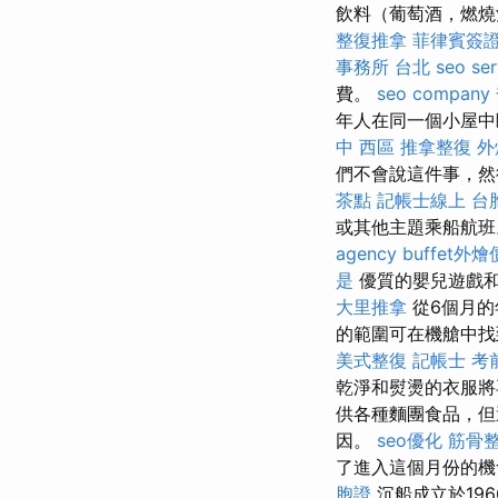
飲料（葡萄酒，燃燒
整復推拿
菲律賓簽
事務所 台北
seo ser
費。
seo company
年人在同一個小屋中
中 西區 推拿整復
外
們不會說這件事，然
茶點
記帳士線上
台
或其他主題乘船航班
agency
buffet外
是
優質的嬰兒遊戲和
大里推拿
從6個月的
的範圍可在機艙中
美式整復
記帳士 考
乾淨和熨燙的衣服
供各種麵團食品，但
因。
seo優化
筋骨
了進入這個月份的機
胞證
沉船成立於19