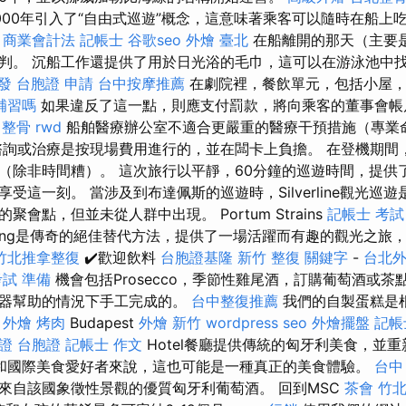
000年引入了“自由式巡遊”概念，這意味著乘客可以隨時在船上
。
商業會計法 記帳士
谷歌seo
外燴 臺北
在船離開的那天（主要
判。 沉船工作還提供了用於日光浴的毛巾，這可以在游泳池中
發
台胞證 申請
台中按摩推薦
在劇院裡，餐飲單元，包括小屋，
補習嗎
如果違反了這一點，則應支付罰款，將向乘客的董事會
 整骨
rwd
船舶醫療辦公室不適合更嚴重的醫療干預措施（專業
詢或治療是按現場費用進行的，並在闆卡上負擔。 在登機期間
（除非時間糟）。 這次旅行以平靜，60分鐘的巡遊時間，提供
受這一刻。 當涉及到布達佩斯的巡遊時，Silverline觀光巡
會點，但並未從人群中出現。 Portum Strains
記帳士 考試
ising是傳奇的絕佳替代方法，提供了一場活躍而有趣的觀光之旅
竹北推拿整復
✔️歡迎飲料
台胞證基隆
新竹 整復
關鍵字
-
台北
考試 準備
機會包括Prosecco，季節性雞尾酒，訂購葡萄酒或茶
機器幫助的情況下手工完成的。
台中整復推薦
我們的自製蛋糕是
外燴 烤肉
Budapest
外燴 新竹
wordpress seo
外燴擺盤
記帳
證 台胞證
記帳士 作文
Hotel餐廳提供傳統的匈牙利美食，並
和國際美食愛好者來說，這也可能是一種真正的美食體驗。
台中
來自該國象徵性景觀的優質匈牙利葡萄酒。 回到MSC
茶會
竹