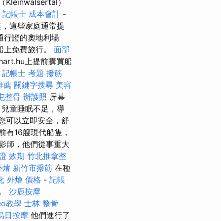
nwalsertal）
地
記帳士 成本會計
-
庭，這些家庭通常提
通行證的奧地利場
船上免費旅行。
面部
art.hu上提前購買船
記帳士 考題
撥筋
推薦
關鍵字搜尋
美容
屯整骨
辦護照
屏幕
，兒童睡眠不足，導
，您可以立即安全，舒
前有16艘現代船隻，
影師，他們從事重大
證 效期
竹北推拿整
外燴
新竹市撥筋
在種
化
外燴 價格
-
記帳
覽。
沙鹿按摩
eo教學
士林 整骨
烏日按摩
他們進行了