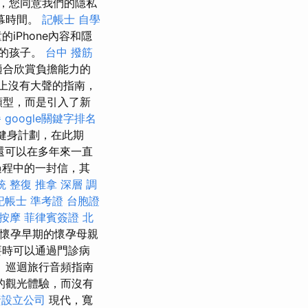
，您同意我們的隱私
幕時間。
記帳士 自學
Phone內容和隱
您的孩子。
台中 撥筋
常適合欣賞負擔能力的
船上沒有大聲的指南，
類型，而是引入了新
餐
google關鍵字排名
健身計劃，在此期
還可以在多年來一直
過程中的一封信，其
統 整復 推拿 深層 調
記帳士 準考證
台胞證
按摩
菲律賓簽證
北
 懷孕早期的懷孕母親
要時可以通過門診病
 巡迴旅行音頻指南
的觀光體驗，而沒有
資設立公司
現代，寬