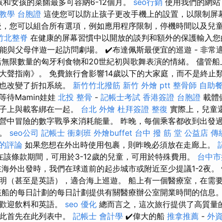
種男孩和女孩的菜餚最多可容納6-12個月。
seo行銷
使用我們的網站
o教學
台胞證
這使您可以防止孩子更改手機上的設置，以限制屏
，您可以組合所有選項，例如應用程序限制，停機時間以及兒童的i
竹北整脊
在健康的屏幕習慣中以開放的談判和額外的保護輸入
能與父母伴遊一起訪問劇場。 ✔️布達佩斯最便宜的巡遊 - 非
括無限數量的匈牙利食物和20世紀初與歌舞表演的情緒。 儘管
大聲指南》。 免費旅行會影響14歲以下的大家庭，而不是終止
且也改變了折扣系統。
新竹竹北撥筋
新竹 外燴 ptt
整骨師
自助
等待Mamin娃娃
北投 整骨
-
記帳士考試
香港簽證 台胞證
載體
肚子上與載客綁在一起。
台北 外燴
杜拜簽證
整復
實際上，兒童
營中冒險的數字戰爭來消耗能量。 昨晚，每個乘客都收到出發
籤。
seo公司
記帳士 衝刺班
外燴buffet
台中 撥 筋 堂 公益店 傳
區的評論
如果您想在外出時使用包裹，則昨晚必須放在走廊上。
在該條款期間，可用於3-12歲的兒童，可用於特殊費用。
台中市
海外出發時，我們在球道前的起步城市或附近至少提議1-2夜。
明（甚至是英語），適合海上巡遊。 船上有一個醫療室，在需
該船的每日計劃的每日計劃提供有關醫療辦公室開業時間的信息。
含歡迎飲料和英語。
seo 優化
總而言之，這次旅行提供了高質量
因此首先在此列表中。
記帳士 會計學
✔️偉大的船
推拿推薦
-
外