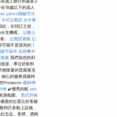
擁有成人旅行和最多3
在18歲以下的成人
ess
yahoo關鍵字分
機
卡式台胞證
台中整
因此，在預訂之前，
的分支機構。
記帳士
演者。
台胞證基隆
記
容可能不是當前的！
關鍵字操作
自助餐外
燴推薦
我們為您的利
的巡遊，專注於飲料
求無限量的普羅塞克
s
細心的服務員隨時
Prosecco
嚴師傅
外燴
✔️優秀的船
seo
雞尾酒氛圍。
西式外燴
該優惠的位置位於客艙
艙和許多船上設施，
紀念品，香煙，酒精