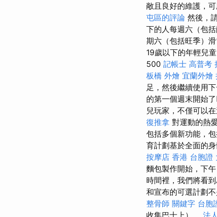
敞且良好的維護，
屯區的評論
然後，請
下的人每週六（包括薩爾巴
期六（包括旺季）滑
19歲以下的年輕兒
500
記帳士 高普考
板橋 外燴
宜蘭外燴
足，然後繼續使用
的第一個週末開始了巴拉
兒玩家，不僅可以在
復推拿
對運動的熱愛
包括多個新功能，包括G
育計劃基於全面的身
按摩店
香港 台胞證
麵包製作開始，下午，
時間裡，我們將看到Apa
和宣布的可選計劃
整骨師
關鍵字
台胞
收集巴士上）。
法