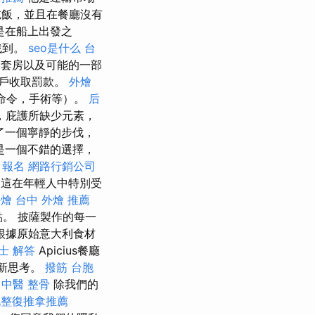
吃飯，並且在餐廳沒有
是在船上出發之
找到。
seo是什么
台
套房以及可能的一部
帳戶收取罰款。
外燴
命令，手術等）。
后
，庇護所缺少元素，
了一個寧靜的步伐，
遊是一個不錯的選擇，
 報名
網路行銷公司
，這在年輕人中特別受
外燴
台中 外燴 推薦
點。 披薩製作的每一
根據原始意大利食材
士 解答
Apicius餐廳
重新思考。
撥筋
台胞
 中醫 整骨
除我們的
北整復推拿推薦