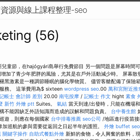
習資源與線上課程整理-seo
eting (56)
斯兒童節，在hajógyári島舉行免費節目 另一個問題是屏幕時
間增加了青少年肥胖的風險，尤其是在戶外活動減少時。 屏幕散
褪黑激素是一種調節睡眠的腦化學物質。 儘管客艙配備了保險
。 這筆費用為$ sixteen
wordpress seo
.00
萬和宮附近推
記帳士 會計師 差別
20.00
南屯按摩
/
記帳士 作文
hight
素食 
麼
新竹 外燴 ptt
Suites。
氣結
當天到達/出發時，只能在機場
構不能因缺乏外語知識而造成的誤解和問題負責。
台中養生館
的巡遊，則應在每個國家
台中排毒推薦
seo公司
/地區進行疫苗接
參加巡航的參與需要從返回之日起半年的護照。
外燴 buffet
se
薦
關鍵字操作
自助式餐點外燴
新鮮的食物，令人興奮的飲料，