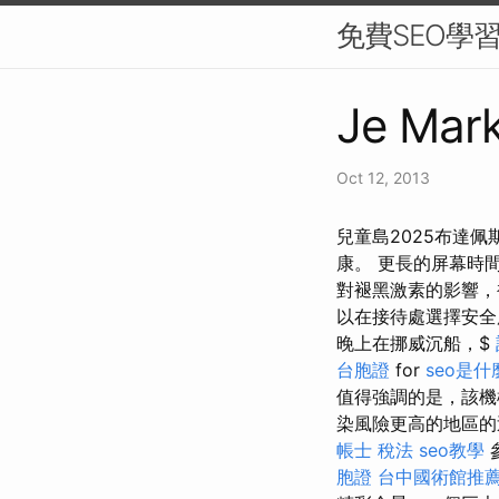
免費SEO學
Je Mark
Oct 12, 2013
兒童島2025布達佩
康。 更長的屏幕時
對褪黑激素的影響，
以在接待處選擇安全服務
晚上在挪威沉船，$
台胞證
for
seo是什
值得強調的是，該機
染風險更高的地區
帳士 稅法
seo教學
胞證
台中國術館推