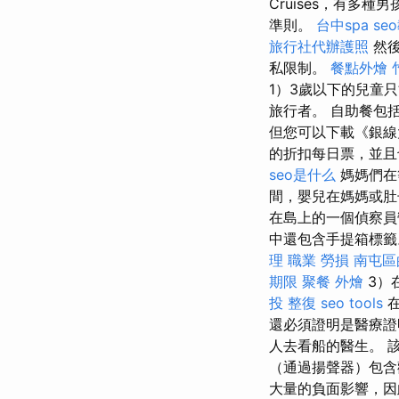
Cruises，有多
準則。
台中spa
se
旅行社代辦護照
然後
私限制。
餐點外燴
1）3歲以下的兒童只
旅行者。 自助餐包
但您可以下載《銀線
的折扣每日票，並
seo是什么
媽媽們在
間，嬰兒在媽媽或
在島上的一個偵察員
中還包含手提箱標
理 職業 勞損 南屯
期限
聚餐 外燴
3）
投 整復
seo tools
在
還必須證明是醫療證
人去看船的醫生。 
（通過揚聲器）包
大量的負面影響，