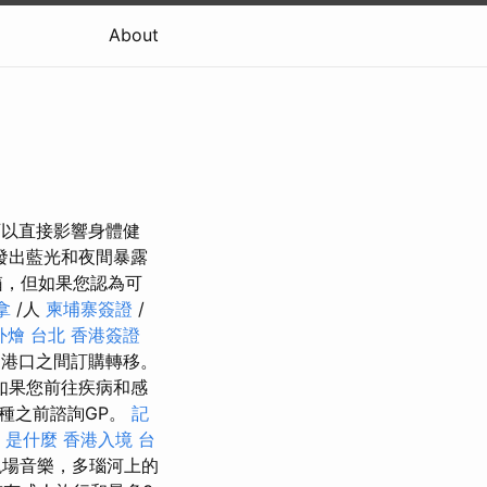
About
間可以直接影響身體健
發出藍光和夜間暴露
箱，但如果您認為可
拿
/人
柬埔寨簽證
/
外燴 台北
香港簽證
和港口之間訂購轉移。
如果您前往疾病和感
種之前諮詢GP。
記
o 是什麼
香港入境 台
現場音樂，多瑙河上的