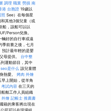
層 調理 職業 勞損 南
香港 台胞證
19歲以
護照
See）在每個星
3個和其他3個兒童（或
艘新船，該船可以以
UF/Person兌換。
一輛好的自行車或遠
的季前賽之後，七月
因。 預計最年輕的是嬰
的父母提供。
台中整
系列運動節目，其中
seo是什么
該兒童體
終身熱愛。
烤肉 外燴
五早上開始，從羊角
 考試內容
在三天的
。 參與船舶工作人員組織
 外燴
記帳士 推薦書
他國籍的乘客將出現在
公司可以在現場組