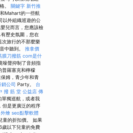
資格。
關鍵字
新竹推
t和Mahart的一些航
司以外組織巡遊的公
嬰兒而言，您應該檢
具有歷史氛圍，您在
這次旅行的不那麼樂
噪音中聽到。
推拿價
筋膜刀撥筋
com是什
環境噪聲抑制了音頻指
的普羅塞克和檸檬
業保姆，青少年和青
行銷公司
Party。
台
中 撥 筋 堂 公益店 傳
的單獨巡航，或者我
，但是更廣泛的程序
 外燴
seo點擊軟體
兒童的折扣價。 如果
得16歲以下兒童的免費