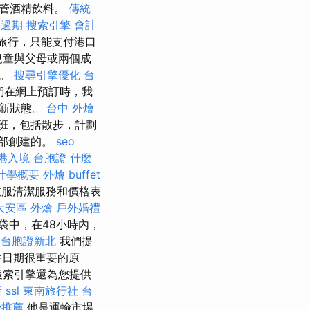
接管酒精飲料。
傳統
照過期
搜索引擎
會計
費旅行，只能支付港口
兒童與父母或兩個成
要。
搜尋引擎優化
台
們在網上預訂時，我
最新狀態。
台中 外燴
班，包括散步，計劃
樂部創建的。
seo
港入境 台胞證
什麼
計學概要
外燴 buffet
衣服清潔服務和價格表
大安區 外燴
戶外婚禮
袋中，在48小時內，
台胞證新北
我們提
生日期很重要的原
ay搜索引擎還為您提供
所
ssl
東南旅行社 台
骨推薦
他是運輸市場