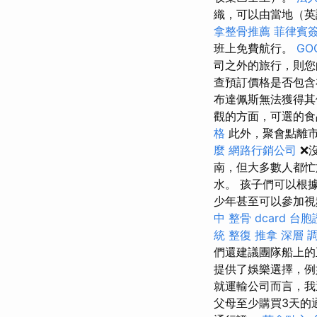
織，可以由當地（英語
拿整骨推薦
菲律賓
班上免費航行。
GO
司之外的旅行，則
查預訂價格是否包含
布達佩斯無法獲得
觀的方面，可選的食
格
此外，聚會點離
麼
網路行銷公司
❌
南，但大多數人都
水。 孩子們可以根
少年甚至可以參加視頻
中 整骨 dcard
台胞
統 整復 推拿 深層 
們還建議團隊船上
提供了娛樂選擇，例
就運輸公司而言，我
父母至少購買3天的通行