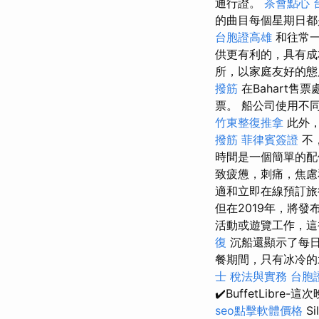
通行證。
茶會點心
的曲目每個星期日
台胞證高雄
和往常一
供更有利的，具有
所，以家庭友好的
撥筋
在Bahart售票
票。 船公司使用不
竹東整復推拿
此外，
撥筋
菲律賓簽證
不
時間是一個簡單的配
致疲憊，刺痛，焦
適和立即在線預訂
但在2019年，將
活動或遊覽工作，這
復
沉船還顯示了每
餐期間，只有冰冷的
士 稅法與實務
台胞
✔️BuffetLib
seo點擊軟體價格
S