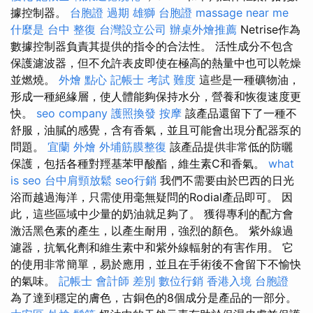
據控制器。
台胞證 過期
雄獅 台胞證
massage near me
什麼是
台中 整復
台灣設立公司
辦桌外燴推薦
Netrise作為
數據控制器負責其提供的指令的合法性。 活性成分不包含
保護濾波器，但不允許表皮即使在極高的熱量中也可以乾燥
並燃燒。
外燴 點心
記帳士 考試 難度
這些是一種礦物油，
形成一種絕緣層，使人體能夠保持水分，營養和恢復速度更
快。
seo company
護照換發
按摩
該產品還留下了一種不
舒服，油膩的感覺，含有香氣，並且可能會出現分配器泵的
問題。
宜蘭 外燴
外埔筋膜整復
該產品提供非常低的防曬
保護，包括各種對羥基苯甲酸酯，維生素C和香氣。
what
is seo
台中肩頸放鬆
seo行銷
我們不需要由於巴西的日光
浴而越過海洋，只需使用毫無疑問的Rodial產品即可。 因
此，這些區域中少量的奶油就足夠了。 獲得專利的配方會
激活黑色素的產生，以產生耐用，強烈的顏色。 紫外線過
濾器，抗氧化劑和維生素中和紫外線輻射的有害作用。 它
的使用非常簡單，易於應用，並且在手術後不會留下不愉快
的氣味。
記帳士 會計師 差別
數位行銷
香港入境 台胞證
為了達到穩定的膚色，古銅色的8個成分是產品的一部分。