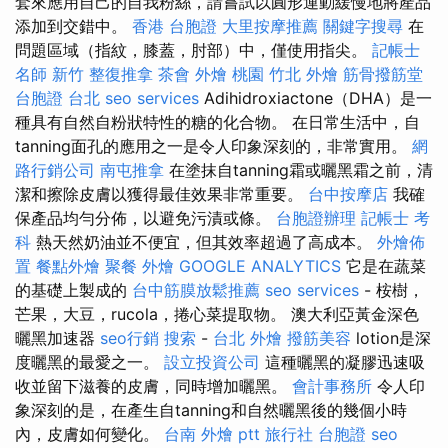
套來應用自己的自我粉絲，請嘗試以圓形運動緩慢地將產品
添加到交錯中。
香港 台胞證
大里按摩推薦
關鍵字搜尋
在
問題區域（指紋，膝蓋，肘部）中，僅使用指尖。
記帳士
名師
新竹 整復推拿
茶會
外燴 桃園
竹北 外燴
筋骨撥筋堂
台胞證 台北
seo services
Adihidroxiactone（DHA）是一
種具有自然自粉狀特性的糖的化合物。 在日常生活中，自
tanning面孔的應用之一是令人印象深刻的，非常實用。
網
路行銷公司
南屯推拿
在塗抹自tanning霜或曬黑霜之前，清
潔和擦除皮膚以獲得最佳效果非常重要。
台中按摩店
我確
保產品均勻分佈，以避免污漬或條。
台胞證辦理
記帳士 考
科
熱天然奶油並不便宜，但其效率超過了高成本。
外燴佈
置
餐點外燴
聚餐 外燴
GOOGLE ANALYTICS
它是在蔬菜
的基礎上製成的
台中筋膜放鬆推薦
seo services
- 桉樹，
芒果，大豆，rucola，捲心菜提取物。 澳大利亞黃金深色
曬黑加速器
seo行銷
搜索
-
台北 外燴
撥筋美容
lotion是深
度曬黑的最愛之一。
設立投資公司
這種曬黑的凝膠迅速吸
收並留下滋養的皮膚，同時增加曬黑。
會計事務所
令人印
象深刻的是，在產生自tanning和自然曬黑後的幾個小時
內，皮膚如何變化。
台南 外燴 ptt
旅行社 台胞證
seo