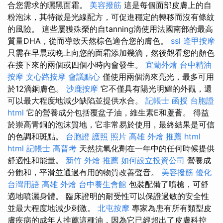
合您需求的曬黑面霜。
美容撥筋
這是每個面部皮膚上的自
粉泡沫，其特徵是光線配方，可促進穩定的轉移而沒有條紋
的風險。 這些屢獲殊榮的自tanning滴使用法國南部的最高
質量DHA，從而導致天然棕色適合您的膚色。
ssl
逢甲按摩
只需在早晨或晚上向您的面霜添加幾滴，然後觀看您的顏色
在接下來的兩個或四個小時內會發生。
宜蘭外燴
台中精油
按摩
文心路按摩
會議點心
僅使用兩個滴來亮光，最多可用
於12滴銅膚色。
沙鹿按摩
它不僅具有陽光明媚的外觀，還
可以最大程度地減少缺陷並提供水合。
記帳士 函授
台胞證
html
它的營養成分包括覆盆子油，維生素E和蘆薈。 得益
於崇高青銅的泡沫質地，它非常易於使用，最終結果是可信
的色調和斑點。
台胞證 護照 照片
高雄 外燴 推薦
html
html
記帳士 高普考
天然抗氧化劑在一年中的任何時候提供
舒適性和能量。
新竹 外燴 推薦
如何設立投資公司
營養成
分飽和，平滑並通過有用的物質改善聲音。
美容撥筋
優化
台灣用語
高雄 外燴
台中養生會館
包裝配備了噴槍，可舒
適地噴灑身體。 臨床證明的耐受性可以保證過敏的安全性
並最大程度地減少刺激。
北屯按摩
專家為患有所有類型皮
膚疾病的成年人推薦這種油，因為它已經超出了皮膚科控