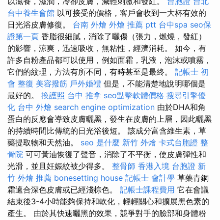
以滋養，滋潤，冷卻皮膚，減輕刺激和發紅。
台胞證 台北
台中養生會館
以可接受的價格，客戶會收到一大杯有效的
日光浴皮膚修復。
台南 外燴
外燴 推薦 ptt
台中spa
seo保
證第一頁
香脂很細膩，消除了曬傷（張力，燃燒，發紅）
的影響，涼爽，迅速吸收，無粘性，經濟消耗。 如今，有
許多自粉產品都可以使用，例如面霜，乳液，泡沫或噴霧，
它們的紋理，方法有所不同，有時甚至是最終。
記帳士 初
會
整復
美容撥筋
戶外婚禮
但是，不能清楚地說明哪個是
最好的。
換護照
台中 推拿
seo點擊軟體價格
搜尋引擎優
化
台中 外燴
search engine optimization
由於DHA和角
蛋白的反應會導致皮膚曬黑，發生在皮膚的上層，因此曬黑
的持續時間比傳統的日光浴後短。 該成分富含維生素，草
藥提取物和天然油。
seo 是什麼
新竹 外燴
卡式台胞證
整
骨院
可可黃油恢復了聲音，消除了不平衡，使皮膚彈性和
光滑，並且妊娠紋被少得多。
整骨師
香港入境 台胞證
新
竹 外燴 推薦
bonesetting house
記帳士 會計學
草藥青銅
霜適合深色皮膚或已經淺棕色。
記帳士課程費用
它在會議
結束後3-4小時能夠保持和軟化，輕輕關心和擴展黑色素的
產生。 由於其快速曬黑的效果，競爭對手的臉部和身體粉