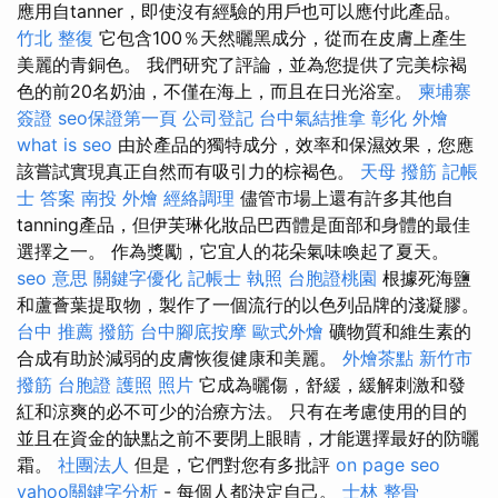
應用自tanner，即使沒有經驗的用戶也可以應付此產品。
竹北 整復
它包含100％天然曬黑成分，從而在皮膚上產生
美麗的青銅色。 我們研究了評論，並為您提供了完美棕褐
色的前20名奶油，不僅在海上，而且在日光浴室。
柬埔寨
簽證
seo保證第一頁
公司登記
台中氣結推拿
彰化 外燴
what is seo
由於產品的獨特成分，效率和保濕效果，您應
該嘗試實現真正自然而有吸引力的棕褐色。
天母 撥筋
記帳
士 答案
南投 外燴
經絡調理
儘管市場上還有許多其他自
tanning產品，但伊芙琳化妝品巴西體是面部和身體的最佳
選擇之一。 作為獎勵，它宜人的花朵氣味喚起了夏天。
seo 意思
關鍵字優化
記帳士 執照
台胞證桃園
根據死海鹽
和蘆薈葉提取物，製作了一個流行的以色列品牌的淺凝膠。
台中 推薦 撥筋
台中腳底按摩
歐式外燴
礦物質和維生素的
合成有助於減弱的皮膚恢復健康和美麗。
外燴茶點
新竹市
撥筋
台胞證 護照 照片
它成為曬傷，舒緩，緩解刺激和發
紅和涼爽的必不可少的治療方法。 只有在考慮使用的目的
並且在資金的缺點之前不要閉上眼睛，才能選擇最好的防曬
霜。
社團法人
但是，它們對您有多批評
on page seo
yahoo關鍵字分析
- 每個人都決定自己。
士林 整骨