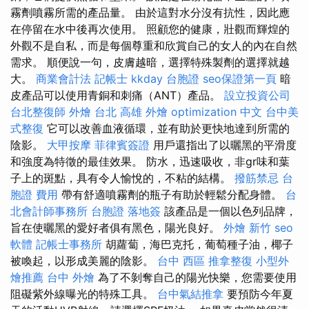
霧劑噴霧所需的產品量。 由於這對水分沒有抗性，因此應
在停留在水中後再次使用。 照顧您的健康，壯觀而輝煌的
外觀不是自私，而是每個尊重和欣賞自己的女人的內在自然
需求。 順便說一句，皮膚越暗，選擇特殊製劑的選擇就越
大。
商業會計法 記帳士
kkday 台胞證
seo保證第一頁
暗
皮產品可以使用青銅和刺痛（ANT）產品。
設立投資公司
台北整復師
外燴 台北
高雄 外燴
optimization 中文
台中美
式整復
它可以改善血液循環，並有助於更快地達到所需的
陰影。
大甲按摩
菲律賓簽證
用戶還指出了以曬黑的平滑度
和強度為特徵的最佳效果。 防水，迅速吸收，非gr味和葉
子上的斑點，具有令人愉悅的，不粘的結構。
撥筋禁忌
台
胞證 費用
帶有舒適噴霧劑的瓶子有助於輕鬆分配身體。
台
北會計師事務所
台胞證 落地簽
該產品是一個以色列品牌，
旨在使曬黑的愛好者俱有黑色，陽光良好。
外燴 新竹
seo
軟體
記帳士事務所
胡蘿蔔，海巴克托，葡萄種子油，椰子
被喚起，以形成美麗的陰影。
台中 西區 推拿整復
小型外
燴推薦
台中 外燴
為了不剝奪自己的陽光快樂，您需要使用
阻礙紫外線曝光的特殊工具。
台中氣結推拿
要預防今年夏