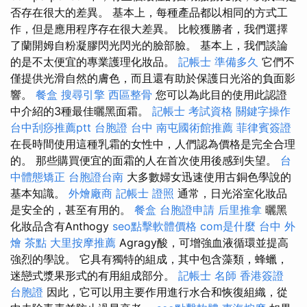
否存在很大的差異。 基本上，每種產品都以相同的方式工
作，但是應用程序存在很大差異。 比較獲勝者，我們選擇
了蘭開姆自粉凝膠閃光閃光的臉部臉。 基本上，我們談論
的是不太便宜的專業護理化妝品。
記帳士 準備多久
它們不
僅提供光滑自然的膚色，而且還有助於保護日光浴的負面影
響。
餐盒
搜尋引擎
西區整骨
您可以為此目的使用此認證
中介紹的3種最佳曬黑面霜。
記帳士 考試資格
關鍵字操作
台中刮痧推薦ptt
台胞證 台中
南屯國術館推薦
菲律賓簽證
在長時間使用這種乳霜的女性中，人們認為價格是完全合理
的。 那些購買便宜的面霜的人在首次使用後感到失望。
台
中體態矯正
台胞證台南
大多數婦女迅速使用古銅色學說的
基本知識。
外燴廠商
記帳士 證照
通常，日光浴室化妝品
是安全的，甚至有用的。
餐盒
台胞證申請
后里推拿
曬黑
化妝品含有Anthogy
seo點擊軟體價格
com是什麼
台中 外
燴 茶點
大里按摩推薦
Agragy酸，可增強血液循環並提高
強烈的學說。 它具有獨特的組成，其中包含藻類，蜂蠟，
迷戀式漿果形式的有用組成部分。
記帳士 名師
香港簽證
台胞證
因此，它可以用主要作用進行水合和恢復組織，從