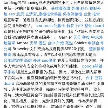
tanding的自tanning與經典的曬黑不同，只會影響每隔幾天
更新一次的頂部皮膚細胞。
菲律賓簽證
外燴 點心
餐點外
燴
seo 意思
玄濟宮_康復推拿整復
吳老師整復
台北 推拿
這意味著，通過替換皮膚細胞，棕褐色將消失，並且必須重
新使用自粉產品。
seo tools
記帳士 解答
台中 整骨 dcard
這是對沒有副作用的膚色的美學美化（除了孕婦和需要避免
自我侵蝕的糖尿病患者除外）。 Garnier
天母 整復
中式外
燴菜單
Ambre
天母 撥筋
台中 外燴 茶點
Solaire
申請台灣
公司
Browning文件夾油為皮膚提供SPF20保護。
豐原按摩
推薦
該產品具有香水，通常以4-5點的顧客讚賞太陽油。
台胞證辦理
高雄 外燴
seo優化
在夏天和曬日光浴之前，許
多人肯定會有安全的棕褐色或可能的可能性。
google關鍵
字排名
曬黑是皮膚損傷的標誌，因此，即使在短期內顯示
了青銅結果，但沒有防曬的曬日光浴也很不好。
台中 整骨
dcard
這種基於凝膠的曬黑霜含有摩洛哥堅果油和鹼性脂肪
酸，這使其深深地保濕，幾個小時後變化變得可見。 塗乳
霜時，澳大利亞黃金不僅由於暴露於紫外燈而導致其狀況惡
化，而且相反，柔軟，光滑且良好的房間。 作為天然青
銅，它們提供焦糖和堅果。 該油是在霧化器中生產的，噴