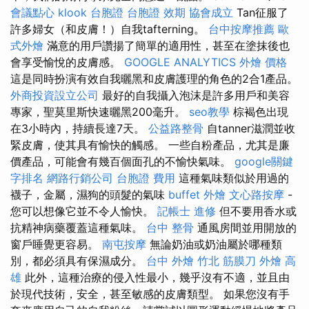
會議點心
klook 台胞證
台胞證 效期
協會成立
Tan征服了
許多婦女（和皮膚！）自我tafterning。
台中按摩推薦
歐
式外燴
滿意的用戶讚揚了簡單的適用性，甚至在塗抹後也
會享受愉悅的皮膚感。
GOOGLE ANALYTICS
外燴 價格
這是同時扮演有效自我曬黑和皮膚護理的角色的2合1產品。
外商投資設立公司
最好的自我攝入泡沫是許多用戶和美容
專家，聖莫里斯快速曬黑200毫升。
seo教學
棕褐色出現
在3小時內，持續長達7天。
公益路整骨
自tanner滋潤並收
緊皮膚，使其具有愉快的觸感。 一些自粉產品，尤其是廉
價產品，可能會有幾百個面孔的不愉快氣味。
google關鍵
字排名
網路行銷公司
台胞證 費用
這種氣味類似於用過的
襪子，金屬，濕狗的頭髮的氣味
buffet 外燴
文心路按摩
-
您可以想像它並不令人愉快。
記帳士 進修
但不要用香水或
抗精神病藥覆蓋這種氣味。
台中 整骨
通風房間並用開放的
窗戶睡覺更容易。
南屯按摩
無論奶油或奶油屬於哪種類
別，都必須具有保濕成分。
台中 外燴
竹北 筋膜刀
外燴 高
雄
此外，這種治療的侵入性最小，幾乎沒有不適，並且由
於現代技術，安全，甚至敏感的皮膚類型。 如果您沒有手