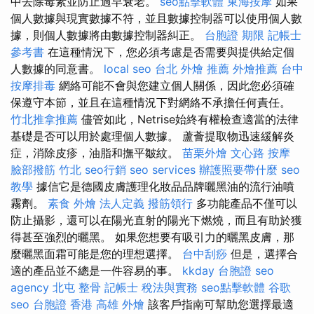
中去除毒素並防止過早衰老。
seo點擊軟體
東海按摩
如果
個人數據與現實數據不符，並且數據控制器可以使用個人數
據，則個人數據將由數據控制器糾正。
台胞證 期限
記帳士
參考書
在這種情況下，您必須考慮是否需要與提供給定個
人數據的同意書。
local seo
台北 外燴 推薦
外燴推薦
台中
按摩排毒
網絡可能不會與您建立個人關係，因此您必須確
保遵守本節，並且在這種情況下對網絡不承擔任何責任。
竹北推拿推薦
儘管如此，Netrise始終有權檢查適當的法律
基礎是否可以用於處理個人數據。 蘆薈提取物迅速緩解炎
症，消除皮疹，油脂和撫平皺紋。
苗栗外燴
文心路 按摩
臉部撥筋 竹北
seo行銷
seo services
辦護照要帶什麼
seo
教學
據信它是德國皮膚護理化妝品品牌曬黑油的流行油噴
霧劑。
素食 外燴
法人定義
撥筋領行
多功能產品不僅可以
防止攝影，還可以在陽光直射的陽光下燃燒，而且有助於獲
得甚至強烈的曬黑。 如果您想要有吸引力的曬黑皮膚，那
麼曬黑面霜可能是您的理想選擇。
台中刮痧
但是，選擇合
適的產品並不總是一件容易的事。
kkday 台胞證
seo
agency
北屯 整骨
記帳士 稅法與實務
seo點擊軟體
谷歌
seo
台胞證 香港
高雄 外燴
該客戶指南可幫助您選擇最適