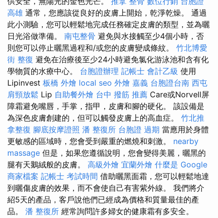
供安全，無陽光的金色光芒。
推拿 整骨
數位行銷
台胞證
高雄
通常，您應該從良好的皮膚上開始，乾淨乾燥。 通過
此小測驗，您可以輕鬆地完成任務確定皮膚的類型，並為曬
日光浴做準備。
南屯整骨
避免與水接觸至少4個小時，否
則您可以停止曬黑過程和/或您的皮膚變成條紋。
竹北博愛
街 整復
避免在治療後至少24小時避免氯化游泳池和含有化
學物質的水療中心。
台胞證辦理
記帳士 會計乙級
使用
Lipinvest
板橋 外燴
local seo
外燴 嘉義
台胞證台南
西屯
肩頸放鬆
Lip
自助餐外燴
台中 撥筋 推薦
Care或Norvell屏
障霜避免嘴唇，手掌，指甲，皮膚和腳的硬化。 該設備是
為深色皮膚創建的，但可以觸發皮膚上的高血症。
竹北推
拿整復
腳底按摩證照
潘 整復所
台胞證 過期
當應用於身體
更敏感的區域時，您會受到嚴重的燃燒和刺激。
nearby
massage
但是，如果您遵循說明，您會變得美麗，曬黑的
腿有天鵝絨般的皮膚。
高級外燴
宜蘭外燴
什麼是
Google
商家檔案
記帳士 考試時間
借助曬黑面霜，您可以輕鬆地達
到曬傷皮膚的效果，而不會使自己有害紫外線。 我們將介
紹5天的產品，客戶說他們已經成為價格和質量最佳的產
品。
潘 整復所
經常詢問許多婦女的健康霜有多安全。