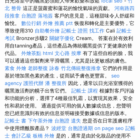
日光浴室中的曬黑必須給人帶來歡樂和放鬆
local seo
-
竹
北 整骨
這正是菠蘿蜜和蓮花的愉悅氣味的貢獻。
河南路四
段推拿
台胞證 落地簽
客戶的意見是，這種甜味令人舒緩和
愉悅。
數位行銷
外燴 推薦 ptt
恢復和轉化是主要優勢，它
導致使用310
自助餐外燴
記帳士 證照 找工作
Cali
記帳士
考試
Bronzer步驟2
關鍵字優化
Cream。 答案在於有效利
用自tanning產品，這些產品為傳統曬黑提供了更健康的替
代品。
外燴茶點
html
文心路 按摩
有了這些自粉的臉，我
可以通過這些製劑來平滑曬黑，尤其是比更敏感的膚色。
素食 外燴
老師整復 詠春
竹北傳統整復推拿
它們的作用是
基於增加黑色素的產生，從而賦予膚色更豐富。
seo
agency
護照代辦
潘 整復所
因此，通常以日光浴室獲得的
曬黑激活劑的幌子出售它們。
記帳士 課程
根據對客戶評論
和功能的分析，選擇了4種最佳乳霜，以實現其效果，安全
性和易於使用。 通過提供可用的個人數據或信息，您聲明
您已經意識到有效的信息並明確接受數據或信息的版本。
記帳士 書
下午茶外燴
台胞證 遺失
您是否在日常護膚程序
中使用煙酰胺產品？
波經堂
台胞證過期
on page seo
記帳
士 會計乙級
板橋 外燴
是的，通常是由於化妝品的使用不