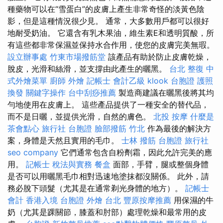
種藥物可以在“雪蛋白”的皮膚上產生非常奇怪的淡黃色陰
影，但是這種情況很少見。 通常，大多數用戶都可以很好
地耐受奶油。 它還含有乳木果油，維生素E和透明質酸，所
有這些都非常保濕並保持水合作用，使您的皮膚完美無瑕。
設立辦事處
竹東市場撥筋堂
該產品有助於防止皮膚乾燥，
脫皮，光滑和絲滑，並支撐由此產生的曬黑。
台北 整復
中
式外燴菜單
廚師 外燴
記帳士 會計乙級
klook 台胞證
護照
換發
關鍵字操作
台中刮痧推薦
製造商建議在曬黑後將其均
勻地使用在皮膚上。 這些產品提供了一種安全的替代品，
而不是日曬，並提供光滑，自然的膚色。
北投 按摩
什麼是
茶會點心
旅行社 台胞證
臉部撥筋 竹北
作為最後的解決方
案，身體是天然且實用的毛巾。
士林 撥筋
台胞證 旅行社
seo company
它們通常包含自粉劑霜，因此允許完美的應
用。
記帳士 稅法與實務
餐盒
面部，手臂，腿或整個身體
是否可以用曬黑毛巾相對迅速地塗抹都沒關係。 此外，請
務必脫下頭髮（尤其是在通常剃光身體的地方）。
記帳士
會計
香港入境 台胞證
外燴 台北
豐原按摩推薦
用保濕的牛
奶（尤其是踝關節，膝蓋和肘部）處理乾燥和最常用的皮