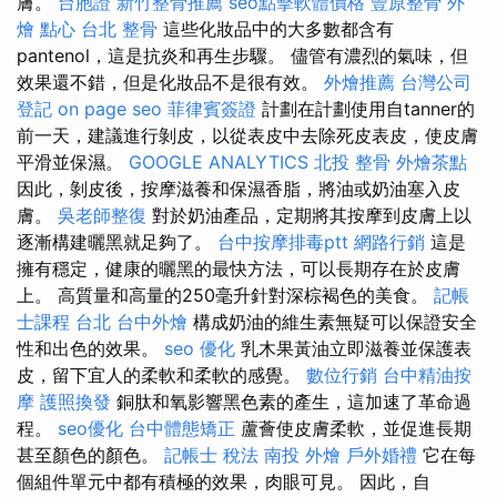
膚。
台胞證
新竹整骨推薦
seo點擊軟體價格
豐原整骨
外
燴 點心
台北 整骨
這些化妝品中的大多數都含有
pantenol，這是抗炎和再生步驟。 儘管有濃烈的氣味，但
效果還不錯，但是化妝品不是很有效。
外燴推薦
台灣公司
登記
on page seo
菲律賓簽證
計劃在計劃使用自tanner的
前一天，建議進行剝皮，以從表皮中去除死皮表皮，使皮膚
平滑並保濕。
GOOGLE ANALYTICS
北投 整骨
外燴茶點
因此，剝皮後，按摩滋養和保濕香脂，將油或奶油塞入皮
膚。
吳老師整復
對於奶油產品，定期將其按摩到皮膚上以
逐漸構建曬黑就足夠了。
台中按摩排毒ptt
網路行銷
這是
擁有穩定，健康的曬黑的最快方法，可以長期存在於皮膚
上。 高質量和高量的250毫升針對深棕褐色的美食。
記帳
士課程 台北
台中外燴
構成奶油的維生素無疑可以保證安全
性和出色的效果。
seo 優化
乳木果黃油立即滋養並保護表
皮，留下宜人的柔軟和柔軟的感覺。
數位行銷
台中精油按
摩
護照換發
銅肽和氧影響黑色素的產生，這加速了革命過
程。
seo優化
台中體態矯正
蘆薈使皮膚柔軟，並促進長期
甚至顏色的顏色。
記帳士 稅法
南投 外燴
戶外婚禮
它在每
個組件單元中都有積極的效果，肉眼可見。 因此，自