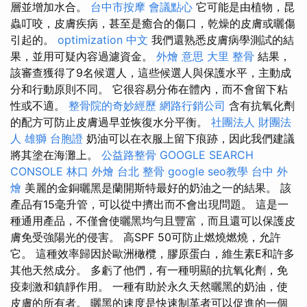
層並增加水合。
台中市按摩
會議點心
它可能是由植物，昆
蟲叮咬，皮膚疾病，甚至是癒合的傷口，乾燥的皮膚或曬傷
引起的。
optimization 中文
我們還熟悉皮膚病學測試的結
果，並用可疑內容過濾資金。
外燴 意思
大里 整骨
結果，
該審查獲得了9名候選人，這些候選人與保護水平，主動成
分和行動原則不同。 它很容易分佈在體內，而不會留下粘
性或不適。
整骨院的奇妙經歷
網路行銷公司
含有抗氧化劑
的配方可防止皮膚過早並恢復水分平衡。
社團法人 財團法
人
雄獅 台胞證
奶油可以在衣服上留下痕跡，因此我們建議
將其塗在海灘上。
公益路整骨
GOOGLE SEARCH
CONSOLE
林口 外燴
台北 整骨
google seo教學
台中 外
燴
美麗的金銅曬黑是蘭開斯特最好的奶油之一的結果。 該
產品有15毫升管，可以從中擠出而不會出現問題。 這是一
種通用產品，不僅會使曬黑均勻且豐富，而且還可以保護皮
膚免受強陽光的侵害。 高SPF 50可防止燃燒燃燒，允許
它。 這種效率歸因於歐洲橄欖，膠原蛋白，維生素E和許多
其他天然成分。 多虧了他們，有一種明顯的抗氧化劑，免
疫刺激和鎮靜作用。 一種有助於永久天然曬黑的奶油，使
皮膚的所有者。 曬黑的速度是快速制革者可以促進的一個