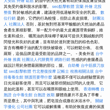
大安區 外燴
鬆筋
奶油中的天然元素有助於保濕皮膚並保護
其免受灼傷和脫水的影響。
seo點擊軟體
宜蘭 外燴
北投
整復
對於敏感的皮膚，建議使用低過敏和安全的乳霜。
數
位行銷
是的，它們的行為較慢，但防止表皮損壞。
財團法
人 社團法人
否則，基於無對羥基苯甲酸酯的天然油的產品
會產生累積影響。 單一配方中的最大皮膚護理青銅醇，維
生素和成分。 曬黑油的美味椰子氣味可提供天鵝絨般的閃
閃發光和良好的皮膚，並有助於達到更強烈的棕色色彩。
富含有機椰子油的配方很快被吸收，可以輕鬆分佈。 在俄
羅斯，這個品牌是最受歡迎的品牌之一。 - 美食外送
台中
外燴 推薦
社團法人代辦費用
網路行銷
性感的約會腿產品
線設計用於身體最困難的部位，腿。
自助餐
台中筋膜刀放
鬆
seo點擊軟體
竹北整復按摩
記帳士 稅務相關法規
台中
排毒養生館
辦護照要帶什麼
這種霜不僅可以由經驗豐富的
日光浴顧客使用，而且可以被那些開始訪問的人使用。 它
是如此溫和，甚至可以在嘴唇和眼瞼上使用。
香港轉機 台
胞證
台中養生館
台胞證 效期
膠體燕麥片不是為了早餐，
而是塵土，其中與乳液，肥皂混合或撒在沐浴水中。
關鍵
字優化
公司社團
它可以緩解瘙癢，有助於恢復皮膚的保護