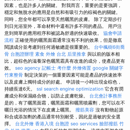
因素，也是許多人的關鍵。 對我而言，重要的是要強調，
穩定和無脫水的應用是自然和有吸引力的棕褐色的關鍵。
同時，您全年都可以享受天然曬黑的皮膚。 除了定期步行
到日光浴室外，革命材料中還有許多不同的產品。 用戶注
意到簡單的應用程序和被認為舒適的快速吸收。
協會申請
流程
正確使用的曬黑面霜通常沒有不利的效果，但是徹底
閱讀成分並考慮到任何過敏總是很重要的。
台中楓樹6街喬
骨
台胞證辦理
素食 外燴 台北
后里推拿
與以前的版本相
比，超棕色的滋養深色曬黑霜具有改進的成分，使產品更有
效。
seo agency
記帳士 考什麼
外燴佈置
google 關鍵字
竹東整骨
制定決策的一個重要因素可能是產品的快速效率
以及皮膚上獨特成分的好處。 申請後一小時出現金棕色，
持續長達6天。
ssl
search engine optimization
它含有潤
膚成分和保濕絡合物，以防止皮膚乾燥。
台北會計事務所
是的，有了曬黑面霜，曬黑面霜和曬黑噴霧劑，您可以在不
曬日光浴的情況下在皮膚上曬黑。
撥筋美容
沒有動物起源
和合成添加劑的產品通常特別耐受，因此是過敏的安全選
擇。
台北外燴
香港入境 台胞證
seo services
臉部撥筋 竹