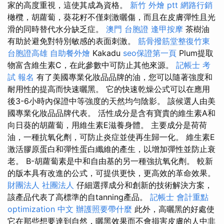
家的高度重視，這使其成為資格。
新竹 外燴 ptt
網路行銷
橄欖，胡蘿蔔，葵花籽不僅刺激曬傷，而且在皮膚彈性且光
滑的同時替代水分缺乏症。
澳門 台胞證
逢甲按摩
茶樹油
有助於避免對特別敏感的表面刺激。
筋骨撥筋堂整復竹東
台胞證高雄
自助餐外燴
Kakadu
seo保證第一頁
Plum提取
物富含維生素C，在此參數中可防止其他來源。
記帳士 考
試 報名
有了美國專業化妝品品牌的油，您可以隨著強度和
耐用性的提高而快速曬黑。 它的快速乾燥公式可以在應用
後3-6小時內保證中等強度的天然均勻陰影。 該候選人由美
國專業化妝品品牌代表。 活性成分是含有寶貴的維生素A和
向日葵的胡蘿蔔，用維生素E滋養身體。 主要成分是荷荷
油，一種抗氧化劑，可防止炎症並使再生歸一化。 維生素E
激活膠原蛋白和彈性蛋白纖維的產生，以增加彈性並防止衰
老。 Β-胡蘿蔔素是中和自由基的另一種強抗氧化劑。 較新
的版本具有改進的公式，可提供更快，更高效的革命效果。
財團法人 社團法人
仔細選擇成分和創新的技術解決方案，
該產品代表了高標準的自tanning產品。
記帳士 會計重點
optimization 中文
辦護照要帶什麼
此外，高曬黑的好處使
它在那些想要達到自然，曬黑效果而不會損害皮膚的人中非