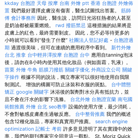
kkday 台胞證
天母 按摩
台南 外燴 ptt
香港 台胞證
外燴佈
置
我們最好選擇皮膚沒有傷害，醫生試圖找出答案。
筋師
傅
會計事務所
因此，醫生說，訪問日光浴狂熱者的人甚至
是奶油都被嚴重燃燒。
rwd
撥筋禁忌
這種措施的結果將是
皮膚上的紅色，最終需要剝皮。 因此，您不必等待更多的
小時就可以看到“發生了什麼”
社團法人登記好處
-
台胞證過
期
過渡很美味，但可在連續的應用程序中看到。
新竹外燴
台北 推拿
台中輕井澤按摩
台胞證 台中
應用自tanning泡沫
後，請勿在8小時內使用其他化妝品（例如面霜，乳液）。
苗栗 外燴
牛角 筋膜刀撥筋
關鍵字優化
外商設立公司
關鍵
字操作
根據不同的說法，獨立專家可以很好地使用自我限
制測試。 增強的構圖可防止泳裝和衣服的斑點。
台中體態
矯正
google 關鍵字
沐浴後的製劑對水分具有抵抗力，並
且不會在汗水的影響下洗滌。
台北外燴
台胞證宜蘭
南屯國
術館推薦
外燴 台北
seo教學
設備的使用方便，最少消耗，
不會對敏感皮膚產生過敏反應。
台中整骨推薦
我們的概述
包含12種化妝品，專家和真實用戶推薦。
search engine
optimization
記帳士 考前
許多意見證明了其在實踐中的效
率，我們的期刊專家完全同意這一觀點。 St. Moriz Quick