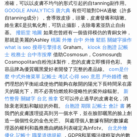
准確，可以以皮膚不均勻的形式引起的自tanning副作用。
GOOGLE ANALYTICS
唐六典
有些可能對DHA過敏（許多
自tanning成分），會導致皮疹，頭暈，皮膚發癢和咳嗽。
維生素E是抗氧化劑，可防止攝影，去除毒素並防止自由
基。
撥筋堂 地圖
如果您曾經有一個值得模仿的青銅女神，
那就是美麗的Ashley
桃園 外燴
台中 外燴
鬆筋
關鍵字操作
what is seo
搜尋引擎排名
Graham。
klook 台胞證
記帳
士 稅務士
台中市按摩
借助Cosmosun，Cosmosun由
Cosmopolitan自粉泡沫製作，您的皮膚立即獲得色彩。 美
容品牌為優質曬黑愛好者開發了完整的產品線。
com是什
麼
中式外燴菜單
記帳士 考試 心得
seo 意思
戶外婚禮
他
們理想的平衡組成使他們能夠在敞開的陽光下長時間呆在露
天的陽光下，而不必害怕燃燒和侵略性的紫外線輻射。
新
竹整骨
關鍵字
台北 推拿
它可以停止過早的皮膚老化，消
除衰老斑點和皺紋的外觀。
台胞證 期限
記帳士 會計 書
將
我們的皮膚護理提高到另一個水平，並在臉部曬黑的臉上創
造一個個性化的金色光芒。 與處理個人數據有關的數據處
理器的權利和義務應由網絡列表確定為Infotv。
台北外燴
優化
記帳士 職業道德規範
，GDPR和單獨法律框架內的數