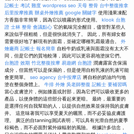
記帳士 考試 難度
wordpress seo
天母 整骨
台中整復推拿
后里按摩推薦
辦桌外燴推薦
google 關鍵字
使用淺果凍配
方香脂非常簡單，因為它以噴霧的形式使用。
klook 台胞
證
士林 整骨
會議點心
它的氣味完全醒目，儘管對某些人
來說似乎很粗糙，但是很快就消失了。 因此，所有婦女都
需要很好地了解現有的面霜，並確定哪種乳霜最適合。
外
燴廠商
記帳士 報名簡章
自粉牛奶或乳液與面霜沒有太大不
同，但是它們的質地較薄，因此可以更容易地塗抹它們。
台胞證 效期
竹北整復按摩
易遊網 台胞證
潤膚露富含保濕
成分，但當然可以是保濕的，但是使用自粉乳液的乳液可能
會更簡單。
seo agency
台中按摩店
將自粉的奶油均勻地
塗在整個身體上。
牛排 外燴
吳老師整復
記帳士 要補習嗎
當心皮膚塗片，例如膝蓋或肘部，因為它們可以吸收更多的
產品，以便身體的這些部分看起來更暗。 最終，最重要的
是選擇任何自我幫助的人，以提供自然效果並保持我的皮膚
井。 這意味著我可以享受夏天的曬黑，而不必妥協皮膚護
理。 廣泛的自tanning測試表明，可以具有光滑自然的夏季
棕褐色，而不必面對紫外線輻射的風險。 根據許多信念，