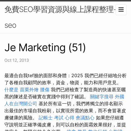
免費SEO學習資源與線上課程整理-
seo
Je Marketing (51)
Oct 12, 2013
最適合自我tef臉的面部和身體：2025 我們已經仔細地分析
了各種自我顧問的效率，資金，物資，能力和用戶意見。
什麼是
苗栗外燴
腰傷
我們已經檢查了製造商的快速甚至曬
黑的陳述是否確實在實踐中得到了確認。
關鍵字搜尋
外國
人在台灣開公司
基於所有這一切，我們將獨立的排名顯示
出最佳的市場自我粉刷，以實現所需的效果，而不會冒著皮
膚健康的風險。
記帳士 考試 心得
會議點心
如果您仔細遵
守說明並正確準備皮膚，則可以自粉的面霜效果很好，並提