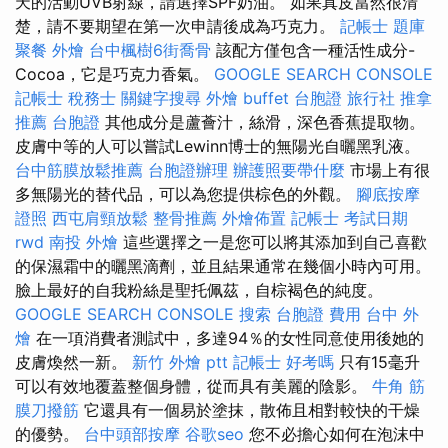
天的活動UVB射線，請選擇SPF奶油。 如果真皮當然很清
楚，請不要期望在第一次申請後成為巧克力。
記帳士 題庫
聚餐 外燴
台中楓樹6街喬骨
該配方僅包含一種活性成分-
Cocoa，它是巧克力香氣。
GOOGLE SEARCH CONSOLE
記帳士 稅務士
關鍵字搜尋
外燴 buffet
台胞證 旅行社
推拿
推薦
台胞證
其他成分是蘆薈汁，絲滑，深色香蕉提取物。
皮膚中等的人可以嘗試Lewinn博士的無陽光自曬黑乳液。
台中筋膜放鬆推薦
台胞證辦理
辦護照要帶什麼
市場上有很
多無陽光的替代品，可以為您提供棕色的外觀。
腳底按摩
證照
西屯肩頸放鬆
整骨推薦
外燴佈置
記帳士 考試日期
rwd
南投 外燴
這些選擇之一是您可以將其添加到自己喜歡
的保濕霜中的曬黑滴劑，並且結果通常在幾個小時內可用。
臉上最好的自我粉絲是聖托佩茲，自棕褐色的純度。
GOOGLE SEARCH CONSOLE
搜索
台胞證 費用
台中 外
燴
在一項消費者測試中，多達94％的女性同意使用後她的
皮膚煥然一新。
新竹 外燴 ptt
記帳士 好考嗎
只有15毫升
可以有效地覆蓋整個身體，從而具有美麗的陰影。
牛角 筋
膜刀撥筋
它還具有一個易於塗抹，散佈且相對較快的干燥
的優勢。
台中頭部按摩
谷歌seo
您不必擔心如何在泡沫中