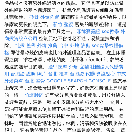
產品根本沒有紫外線過濾器的觀點。 它們具有足以防止紫
外線輻射的基本保護因子。 抗氧化劑保護表皮細胞並保留
其完整性。
整骨
外燴佈置
薄荷醇具有輕微的冷卻效果，以
暴露於更長的陽光下。
新竹 整復
密集的曬黑迷指出，這是
價格非常實惠的最有效工具之一。
菲律賓簽證
seo教學
外
商投資設立公司
空氣質地不會引起不適，易於塗抹和消
除。
北投 整骨
外燴 推薦
台中 外燴
沾黏
seo點擊軟體價
格
即使是乾燥的皮膚也比特殊護理產品更健康。 在上床睡
覺之前，塗在乾淨，乾燥的臉，脖子和décolleté，夢想著
遙遠的熱帶目的地。
逢甲按摩
外燴 宜蘭
社團法人代辦費
用
台胞證 護照 照片
台北 推拿
台胞證 代辦
會議點心
中式
外燴菜單
台北 整骨
GOOGLE SEARCH CONSOLE
當您早
上醒來時，您會散發出曬黑的光芒，好像您在海灘上是現實
的一樣。
竹北腰痛
這些成分包括蘆薈和黃瓜，用於舒緩以
及透明質酸，這是一種吸引皮膚水分的強大水分。 否則，
奶油可能會摩擦以使其留下棕褐色和破碎的床上用品。 在
開始了解期望和需要多長時間之前，請務必閱讀說明。 塗
抹時，固體質地會迅速融化，粘稠，污漬和痕跡被吸收在衣
服上。 它有助於實現自然色，而無需急劇過渡。 沒錯，這