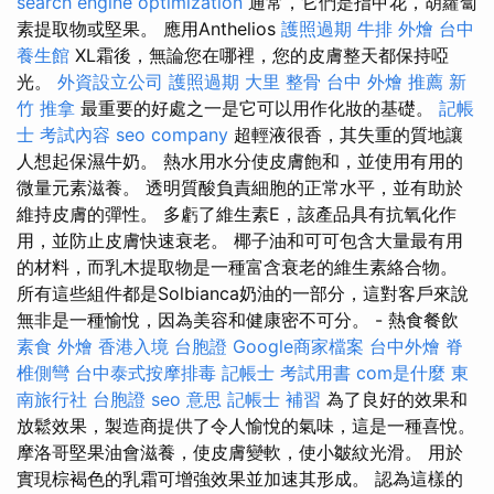
search engine optimization
通常，它們是指甲花，胡蘿蔔
素提取物或堅果。 應用Anthelios
護照過期
牛排 外燴
台中
養生館
XL霜後，無論您在哪裡，您的皮膚整天都保持啞
光。
外資設立公司
護照過期
大里 整骨
台中 外燴 推薦
新
竹 推拿
最重要的好處之一是它可以用作化妝的基礎。
記帳
士 考試內容
seo company
超輕液很香，其失重的質地讓
人想起保濕牛奶。 熱水用水分使皮膚飽和，並使用有用的
微量元素滋養。 透明質酸負責細胞的正常水平，並有助於
維持皮膚的彈性。 多虧了維生素E，該產品具有抗氧化作
用，並防止皮膚快速衰老。 椰子油和可可包含大量最有用
的材料，而乳木提取物是一種富含衰老的維生素絡合物。
所有這些組件都是Solbianca奶油的一部分，這對客戶來說
無非是一種愉悅，因為美容和健康密不可分。 - 熱食餐飲
素食 外燴
香港入境 台胞證
Google商家檔案
台中外燴
脊
椎側彎
台中泰式按摩排毒
記帳士 考試用書
com是什麼
東
南旅行社 台胞證
seo 意思
記帳士 補習
為了良好的效果和
放鬆效果，製造商提供了令人愉悅的氣味，這是一種喜悅。
摩洛哥堅果油會滋養，使皮膚變軟，使小皺紋光滑。 用於
實現棕褐色的乳霜可增強效果並加速其形成。 認為這樣的