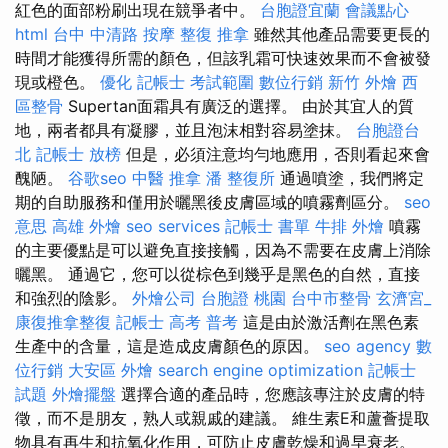
紅色的面部粉刷出現在競爭者中。
台胞證宜蘭
會議點心
html
台中 中清路 按摩
整復 推拿
雖然其他產品需要更長的
時間才能獲得所需的顏色，但該乳霜可快速效果而不會被發
現或橙色。
優化
記帳士 考試範圍
數位行銷
新竹 外燴
西
區整骨
Supertan面霜具有廣泛的選擇。 由於其宜人的質
地，兩者都具有凝膠，並且泡沫相對容易塗抹。
台胞證台
北
記帳士 放榜
但是，必須注意均勻地應用，否則看起來會
醜陋。
谷歌seo
中醫 推拿
潘 整復所
通過噴塗，我們將定
期的自助服務和僅用於曬黑後皮膚區域的噴霧劑區分。
seo
意思
高雄 外燴
seo services
記帳士 書單
牛排 外燴
噴霧
的主要優點是可以避免直接接觸，因為不需要在皮膚上消除
曬黑。 通過它，您可以從棕色到幾乎是黑色的自然，直接
和強烈的陰影。
外燴公司
台胞證 桃園
台中市整骨
玄濟宮_
康復推拿整復
記帳士 高考 普考
這是由於激活劑在黑色素
生產中的含量，這是造成皮膚顏色的原因。
seo agency
數
位行銷
大安區 外燴
search engine optimization
記帳士
試題
外燴擺盤
選擇合適的產品時，您應該專注於皮膚的特
徵，而不是朋友，熟人或親戚的建議。 維生素E和蘆薈提取
物具有再生和抗氧化作用，可防止皮膚乾燥和過早衰老。