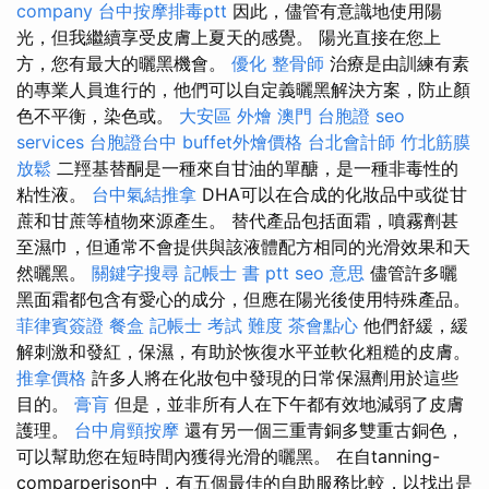
company
台中按摩排毒ptt
因此，儘管有意識地使用陽
光，但我繼續享受皮膚上夏天的感覺。 陽光直接在您上
方，您有最大的曬黑機會。
優化
整骨師
治療是由訓練有素
的專業人員進行的，他們可以自定義曬黑解決方案，防止顏
色不平衡，染色或。
大安區 外燴
澳門 台胞證
seo
services
台胞證台中
buffet外燴價格
台北會計師
竹北筋膜
放鬆
二羥基替酮是一種來自甘油的單醣，是一種非毒性的
粘性液。
台中氣結推拿
DHA可以在合成的化妝品中或從甘
蔗和甘蔗等植物來源產生。 替代產品包括面霜，噴霧劑甚
至濕巾，但通常不會提供與該液體配方相同的光滑效果和天
然曬黑。
關鍵字搜尋
記帳士 書 ptt
seo 意思
儘管許多曬
黑面霜都包含有愛心的成分，但應在陽光後使用特殊產品。
菲律賓簽證
餐盒
記帳士 考試 難度
茶會點心
他們舒緩，緩
解刺激和發紅，保濕，有助於恢復水平並軟化粗糙的皮膚。
推拿價格
許多人將在化妝包中發現的日常保濕劑用於這些
目的。
膏肓
但是，並非所有人在下午都有效地減弱了皮膚
護理。
台中肩頸按摩
還有另一個三重青銅多雙重古銅色，
可以幫助您在短時間內獲得光滑的曬黑。 在自tanning-
comparperison中，有五個最佳的自助服務比較，以找出是