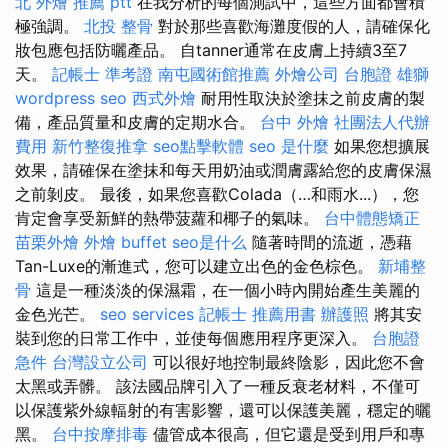
北
外燴 推薦 ptt
在我分析的每個測試中，這些方面都會積
極強調。
北投 整骨
對於那些喜歡海灘度假的人，請確保化
妝包應包括防曬產品。 自tanner通常在皮膚上持續3至7
天。
記帳士 準考證
南屯國術館推薦
外燴公司
台胞證 雄獅
wordpress seo
西式外燴
耐用性取決於塗抹之前皮膚的製
備，產品質量和皮膚的定期水合。
台中 外燴
社團法人代辦
費用
新竹整復推拿
seo點擊軟體
seo 是什麼
如果您想擴展
效果，請確保在塗抹和每天用奶油或潤膚露給您的皮膚保濕
之前剝皮。 最後，如果您喜歡Colada（…和雨水...），您
肯定會享受新鮮的熱帶菠蘿和椰子的氣味。
台中體態矯正
苗栗外燴
外燴 buffet
seo是什么
隨著時間的流逝，憑藉
Tan-Luxe的漸進式，您可以建立出色的金色棕色。
新埔整
骨
這是一種淡淡的保濕霜，在一個小時內開始產生美麗的
金色光芒。
seo services
記帳士 推薦用書
辦護照
將其安
裝到您的日常工作中，並使每個應用程序更深入。
台胞證
急件
台灣設立公司
可以很好地控制最終陰影，因此您不會
太黑或弄髒。 該法國品牌引入了一種反衰老材料，不僅可
以保護紫外線輻射的有害影響，還可以保護美麗，穩定的曬
黑。
台中按摩排毒
儘管成本很高，但它還是受到用戶和專