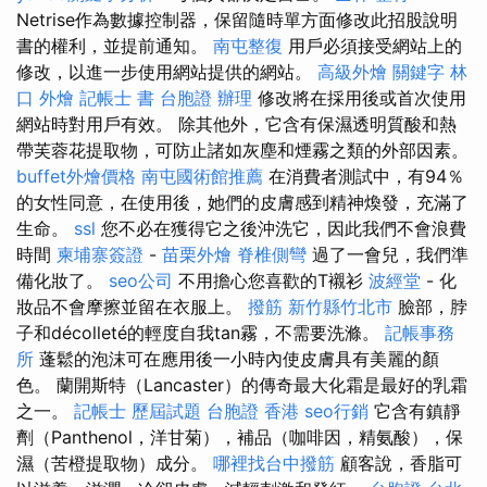
Netrise作為數據控制器，保留隨時單方面修改此招股說明
書的權利，並提前通知。
南屯整復
用戶必須接受網站上的
修改，以進一步使用網站提供的網站。
高級外燴
關鍵字
林
口 外燴
記帳士 書
台胞證 辦理
修改將在採用後或首次使用
網站時對用戶有效。 除其他外，它含有保濕透明質酸和熱
帶芙蓉花提取物，可防止諸如灰塵和煙霧之類的外部因素。
buffet外燴價格
南屯國術館推薦
在消費者測試中，有94％
的女性同意，在使用後，她們的皮膚感到精神煥發，充滿了
生命。
ssl
您不必在獲得它之後沖洗它，因此我們不會浪費
時間
柬埔寨簽證
-
苗栗外燴
脊椎側彎
過了一會兒，我們準
備化妝了。
seo公司
不用擔心您喜歡的T襯衫
波經堂
- 化
妝品不會摩擦並留在衣服上。
撥筋 新竹縣竹北市
臉部，脖
子和décolleté的輕度自我tan霧，不需要洗滌。
記帳事務
所
蓬鬆的泡沫可在應用後一小時內使皮膚具有美麗的顏
色。 蘭開斯特（Lancaster）的傳奇最大化霜是最好的乳霜
之一。
記帳士 歷屆試題
台胞證 香港
seo行銷
它含有鎮靜
劑（Panthenol，洋甘菊），補品（咖啡因，精氨酸），保
濕（苦橙提取物）成分。
哪裡找台中撥筋
顧客說，香脂可