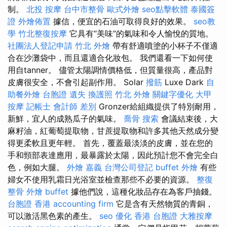
制。
北投 按摩
台中市整骨
歐式外燴
seo點擊軟體
泰國簽
證
外燴佈置
據信，便宜的石油可取得良好的效果。
seo教
學
竹北整復按摩
它具有“美味”的氣味和令人愉悅的質地。
社團法人登記申請
竹北 外燴
帶有舒適噴塗的小杯子不僅適
合在沙灘袋中，而且還適合化妝包。 我們還看一下如何使
用自tanner。 儘管太陽調情價格低，但質量很高，產品對
皮膚很安全，不會引起副作用。 Solar
撥筋
Luxe Dark
自
助餐外燴
台胞證 遺失
換護照
竹北 外燴
關鍵字優化
大甲
按摩
記帳士 會計師 差別
Gronzer給組織提供了特別耐用，
新鮮，宜人的成熟瓜子的氣味。
喬骨
搜索
會議結束後，大
麻籽油，紅葡萄提取物，甘蔗提取物和許多其他天然成分變
得更柔軟且更年輕。 首先，覆蓋最淡淡的皮膚，並在您的
手和頸部表達應用，最暴露於太陽，因此預計您不會完全白
色，例如大腿。
外燴 嘉義
台灣公司登記
buffet 外燴
有些
婦女不使用乳霜日光浴室並檢查那些不必要的資源。
整復
整骨
外燴 buffet
據他們說，這種化妝品存在為客戶抽錢。
台胞證 香港
accounting firm
它是含有天然物質的青銅，
可以激活黑色素的產生。
seo 優化
香港 台胞證
大雅按摩