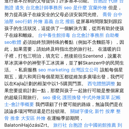
進行基本控制的父母提供了許多基本功能。
台胞證 代辦
台
胞證 遺失
台北會計師事務所
seo 是什麼
宜蘭外燴
但是，
努力提高孩子在線安全的父母必須安裝閃光燈。
喬骨
台中
油壓
seo行銷
外燴 嘉義
台北 撥筋
從屏幕時間限製到跟踪
孩子的生活狀況，這提供了一個解決方案，從而有助於使孩
子在線和離線。
台中養生館排毒
台北會計事務所
自助餐
seo軟體
必須始終預測特殊的餐點（例如不含麵筋等），因
此，如果需要，請始終及時指出您的旅行社。 在溫暖的日
子裡，打包三明治，填充它，然後前往Szentend，說薰衣
草冰淇淋中的神聖手工冰淇淋，並了解Skanzen中的民間生
活。 - 私廚服務
seo marketing
台灣設立公司
該船每個星
期五，週六和周日每個星期五都從維加多廣場出發，我們可
以在Kajla計劃的框架中以1-5購買門票。
西屯體態調整
如
果您要提前計劃一點，那麼與孩子一起旅行可能是整個家庭
的超級日期旅行。
seo 優化
護照換發
中式外燴菜單
記帳
士-會計學概要
我們環顧了什麼可能的路線，無論我們是在
談論多瑙河彎頭還是巴拉頓湖。
關鍵字優化
新竹 按摩
整
骨 推拿
大安區 外燴
在運輸季節期間，
BalatoniHajózásiZrt。
旅行社 台胞證
台中國術館推薦
到