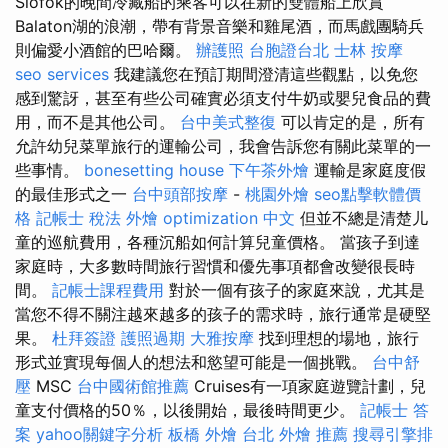
Siófok的晚間冷藏船的乘客可以在新的雙體船上欣賞
Balaton湖的浪潮，帶有背景音樂和雞尾酒，而馬戲團騎兵
則偏愛小酒館的巴哈爾。
辦護照
台胞證台北
士林 按摩
seo services
我建議您在預訂期間澄清這些觀點，以免您
感到驚訝，甚至有些公司確實必須支付牛奶或嬰兒食品的費
用，而不是其他公司。
台中美式整復
可以肯定的是，所有
允許幼兒菜單旅行的運輸公司，我會告訴您有關此菜單的一
些事情。
bonesetting house
下午茶外燴
運輸是家庭度假
的最佳形式之一
台中頭部按摩
-
桃園外燴
seo點擊軟體價
格
記帳士 稅法
外燴
optimization 中文
但並不總是清楚儿
童的巡航費用，各種沉船如何計算兒童價格。 當孩子到達
家庭時，大多數時間旅行習慣和優先事項都會改變很長時
間。
記帳士課程費用
對於一個有孩子的家庭來說，尤其是
當您不得不關注越來越多的孩子的需求時，旅行通常是硬堅
果。
杜拜簽證
護照過期
大雅按摩
找到理想的場地，旅行
形式並實現每個人的想法和慾望可能是一個挑戰。
台中舒
壓
MSC
台中國術館推薦
Cruises有一項家庭遊覽計劃，兒
童支付價格的50％，以後開始，最後時間更少。
記帳士 答
案
yahoo關鍵字分析
板橋 外燴
台北 外燴 推薦
搜尋引擎排