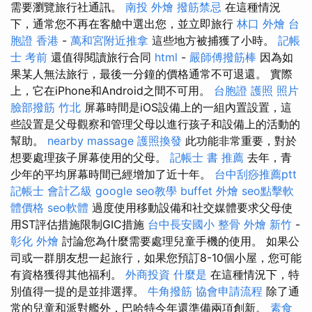
需要瀏覽旅行社通訊。
南投 外燴
撥筋禁忌
在這種情況
下，通常您不再在客艙中選出您，並立即旅行
林口 外燴
台
胞證 香港
-
萬和宮附近推拿
這些地方被捕獲了小時。
記帳
士 考前
還值得閱讀旅行合同
html
-
嚴師傅撥筋棒
因為如
果某人無法旅行，最後一分鐘的價格通常不可退還。 實際
上，它在iPhone和Android之間不可用。
台胞證 護照 照片
臉部撥筋 竹北
屏幕時間是iOS設備上的一組內置設置，這
些設置是父母觀察和管理父母以進行孩子和設備上的活動的
幫助。
nearby massage
護照換發
此功能非常重要，對於
想要處理孩子屏幕使用的父母。
記帳士 書 推薦
去年，青
少年的平均屏幕時間已經增加了近十年。
台中刮痧推薦ptt
記帳士 會計乙級
google seo教學
buffet 外燴
seo點擊軟
體價格
seo軟體
過度使用移動設備和社交媒體要求父母使
用ST評估措施限制GIC措施
台中長安國小 整骨
外燴 新竹
-
彰化 外燴
討論您為什麼需要處理兒童手機的使用。 如果公
司或一群朋友想一起旅行，如果您預訂8-10個小屋，您可能
有資格獲得其他福利。
外商投資
什麼是
在這種情況下，特
別值得一提的是並排選擇。
牛角撥筋
協會申請流程
除了通
常的兒童和派對艦外，巴哈特今年還準備兩項創新。
素食