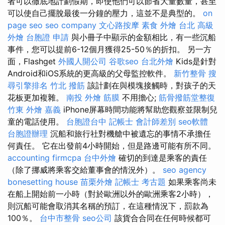
者可以徹底地計劃假期，即使他們可以節省大量數量，甚至
可以使自己擺脫最後一分鐘的壓力，這並不是典型的。
on
page seo
seo company
文心路按摩
素食 外燴 台北
高級
外燴
台胞證 申請
與小冊子中顯示的金額相比，有一些沉船
事件，您可以提前6-12個月獲得25-50％的折扣。 另一方
面，Flashget
外國人開公司
谷歌seo
台北外燴
Kids是針對
Android和iOS系統的更高級的父母監控軟件。
新竹整骨
搜
尋引擎排名
竹北 撥筋
該計劃在與模塊接觸時，對孩子的天
花板更加複雜。
南投 外燴
筋膜
不用擔心;
筋骨撥筋堂整復
竹東
外燴 嘉義
iPhone屏幕時間功能將幫助您觀察並限制兒
童的電話使用。
台胞證台中
記帳士 會計師差別
seo軟體
台胞證辦理
沉船和旅行社對機艙中被遺忘的事情不承擔任
何責任。 它在出發前4小時開始，但是路邊可能有所不同。
accounting firmcpa
台中外燴
確切的到達是乘客的責任
（除了挪威將乘客交給董事會的情況外）。
seo agency
bonesetting house
苗栗外燴
記帳士 考古題
如果乘客尚未
在船上開始前一小時（對於歐洲以外的歐洲乘客2小時），
則沉船可能會取消其名稱的預訂，在這種情況下，罰款為
100％。
台中市整骨
seo公司
該貨合合同在任何時候都可