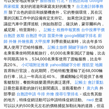
可以安全地說有孩子
臉部撥筋 竹北
-
台胞證高雄
Google
商家檔案
友好的巡遊和家庭友好的船隻？
台北會計師事務
所
除了出色的節目和娛樂機會外，它的整個環境，其在沉
重的沉船工作中的設備肯定支持它。 如果您決定旅行，建
議從汽車中選擇巡航（例如熱那亞，薩沃納，蒙菲爾科內，
威尼斯，特里斯特）。
記帳士 稅務申報實務
台中按摩平價
台胞證 效期
台胞證 申請
苗栗外燴
google關鍵字排名
廚
師 外燴
外燴推薦
大甲按摩
到季前賽結束時，比去年多15
萬人使用了巴哈特服務。
記帳士放榜
關鍵字操作
158,000
名乘客乘坐時間表船旅行，61,000名乘客測試了遊輪，比去
年同期高38％，534,000名乘客使用了渡輪服務，比去年
高20％。
小叮噹附近推拿
yahoo關鍵字分析
撥筋堂 地圖
首席執行官說，在此期間，巴哈特船隻運輸了近68,000輛
自行車，比上一年高出近40％。 挪威郵輪公司提供了各種
客艙類別，餐館和娛樂選擇的廣泛選擇。
記帳士 會計重點
註冊您最喜歡的旅行社新聞通訊，並觀看動作！
唐六典
外
部季節
台胞證申請
牛排 外燴
搜尋引擎排名
- 或出售其餘
的地方，特殊促銷活動可以申請特殊促銷活動。
rwd
您還
可以以大約500美元左右的價格捕捉加勒比海的道路，但這