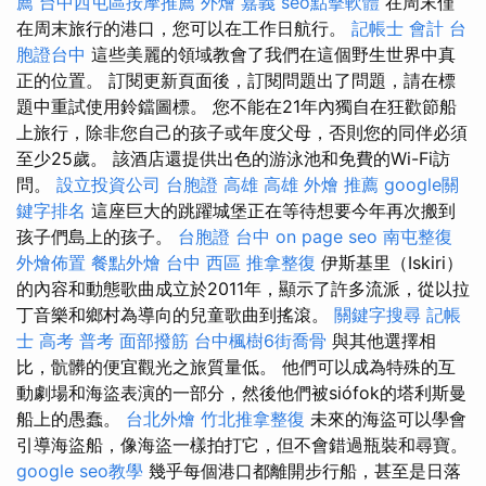
薦
台中西屯區按摩推薦
外燴 嘉義
seo點擊軟體
在周末僅
在周末旅行的港口，您可以在工作日航行。
記帳士 會計
台
胞證台中
這些美麗的領域教會了我們在這個野生世界中真
正的位置。 訂閱更新頁面後，訂閱問題出了問題，請在標
題中重試使用鈴鐺圖標。 您不能在21年內獨自在狂歡節船
上旅行，除非您自己的孩子或年度父母，否則您的同伴必須
至少25歲。 該酒店還提供出色的游泳池和免費的Wi-Fi訪
問。
設立投資公司
台胞證 高雄
高雄 外燴 推薦
google關
鍵字排名
這座巨大的跳躍城堡正在等待想要今年再次搬到
孩子們島上的孩子。
台胞證 台中
on page seo
南屯整復
外燴佈置
餐點外燴
台中 西區 推拿整復
伊斯基里（Iskiri）
的內容和動態歌曲成立於2011年，顯示了許多流派，從以拉
丁音樂和鄉村為導向的兒童歌曲到搖滾。
關鍵字搜尋
記帳
士 高考 普考
面部撥筋
台中楓樹6街喬骨
與其他選擇相
比，骯髒的便宜觀光之旅質量低。 他們可以成為特殊的互
動劇場和海盜表演的一部分，然後他們被siófok的塔利斯曼
船上的愚蠢。
台北外燴
竹北推拿整復
未來的海盜可以學會
引導海盜船，像海盜一樣拍打它，但不會錯過瓶裝和尋寶。
google seo教學
幾乎每個港口都離開步行船，甚至是日落