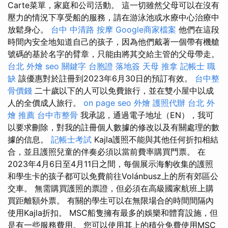
Carte菜單，家庭和公司活動。 這一切雖然父母可以在沒有
壓力的情況下享受船的服務，請在游泳池或水療中心治療中
放鬆身心。
台中 中清路 按摩
Google商家檔案
他們在這段
時間內安全地知道自己的孩子，因為他們戴著一個帶有機艙
號碼的基於名字的臂章，只能由將其交給主管的父母帶走。
台北 外燴
seo 關鍵字
台胞證 落地簽
天母 推拿
記帳士 職
缺
該優惠對於註冊到2023年6月30日的預訂有效。
台中整
骨價錢
二十歲以下的人可以免費旅行，並在雙小屋中以成
人的全價成人旅行。
on page seo
外燴
護照代辦
台北 外
燴 推薦
台中市整骨
我承認，通過電子地址（EN），我可
以要求刪除，對我的註冊個人數據的修改以及有關處理的數
據的信息。
記帳士考試
Kajla護照不能與其他任何折扣相結
合，並且護照兒童的伴奏必須以當前費率購買門票。 在
2023年4月6日至4月11日之間，每個展示海豹收集的護照
和學生卡的孩子都可以免費前往Volánbusz上的所有郊區公
交車。 無需購買護照的票證，但必須在高級國家航班上購
買距離額外票。 有關的學生可以在無限場合的時間間隔內
使用Kajla折扣。 MSC船隻擁有最多的娛樂和體育設施，但
是有一些服務費用。 您可以使用其上的積分免費使用MSC