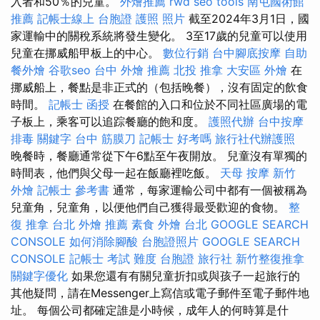
入者和50％的兒童。
外燴推薦
rwd
seo tools
南屯國術館
推薦
記帳士線上
台胞證 護照 照片
截至2024年3月1日，國
家運輸中的關稅系統將發生變化。 3至17歲的兒童可以使用
兒童在挪威船甲板上的中心。
數位行銷
台中腳底按摩
自助
餐外燴
谷歌seo
台中 外燴 推薦
北投 推拿
大安區 外燴
在
挪威船上，餐點是非正式的（包括晚餐），沒有固定的飲食
時間。
記帳士 函授
在餐館的入口和位於不同社區廣場的電
子板上，乘客可以追踪餐廳的飽和度。
護照代辦
台中按摩
排毒
關鍵字
台中 筋膜刀
記帳士 好考嗎
旅行社代辦護照
晚餐時，餐廳通常從下午6點至午夜開放。 兒童沒有單獨的
時間表，他們與父母一起在飯廳裡吃飯。
天母 按摩
新竹
外燴
記帳士 參考書
通常，每家運輸公司中都有一個被稱為
兒童角，兒童角，以便他們自己獲得最受歡迎的食物。
整
復 推拿
台北 外燴 推薦
素食 外燴 台北
GOOGLE SEARCH
CONSOLE
如何消除腳酸
台胞證照片
GOOGLE SEARCH
CONSOLE
記帳士 考試 難度
台胞證 旅行社
新竹整復推拿
關鍵字優化
如果您還有有關兒童折扣或與孩子一起旅行的
其他疑問，請在Messenger上寫信或電子郵件至電子郵件地
址。 每個公司都確定誰是小時候，成年人的何時算是什