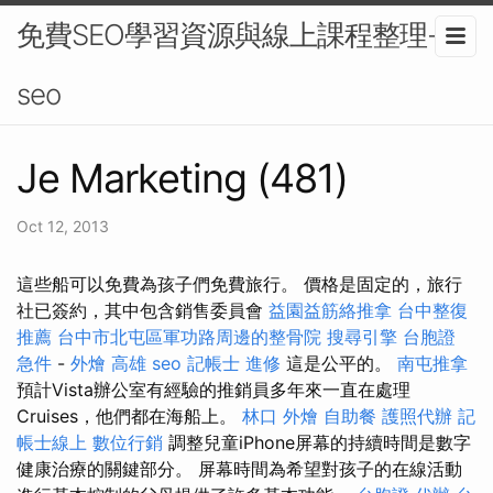
免費SEO學習資源與線上課程整理-
seo
Je Marketing (481)
Oct 12, 2013
這些船可以免費為孩子們免費旅行。 價格是固定的，旅行
社已簽約，其中包含銷售委員會
益園益筋絡推拿
台中整復
推薦
台中市北屯區軍功路周邊的整骨院
搜尋引擎
台胞證
急件
-
外燴 高雄
seo
記帳士 進修
這是公平的。
南屯推拿
預計Vista辦公室有經驗的推銷員多年來一直在處理
Cruises，他們都在海船上。
林口 外燴
自助餐
護照代辦
記
帳士線上
數位行銷
調整兒童iPhone屏幕的持續時間是數字
健康治療的關鍵部分。 屏幕時間為希望對孩子的在線活動