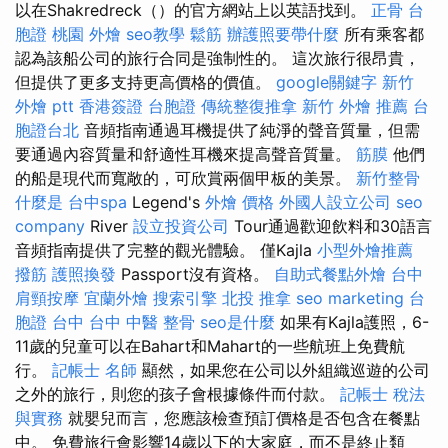
以在Shakredreck（）的官方網站上以英語找到。
正骨
台
胞證
桃園 外燴
seo教學
鬆筋
辦護照要帶什麼
所有乘客都
認為該船公司的旅行合同是強制性的。 這次旅行很昂貴，
但提供了更多支持更高價格的價值。
google關鍵字
新竹
外燴 ptt
香港簽證 台胞證
傳統整復推拿
新竹 外燴 推薦
台
胞證台北
音頻指南通過耳機提供了純淨的聲音質量，但需
要通過內容質量和舒適性耳機來提高聲音質量。
筋膜
他們
的船是現代而寬敞的，可欣賞兩個甲板的美景。
新竹整骨
什麼是
台中spa
Legend's
外燴 價格
外國人設立公司
seo
company
River
設立投資公司
Tour通過歡迎飲料和30語言
音頻指南提供了完整的觀光體驗。 僅Kajla
小型外燴推薦
撥筋
護照換發
Passport沒有資格。
自助式餐點外燴
台中
肩頸按摩
宜蘭外燴
搜索引擎
北投 推拿
seo marketing
台
胞證 台中
台中 中醫 整骨
seo是什麼
如果有Kajla護照，6-
11歲的兒童可以在Bahart和Mahart的一些航班上免費航
行。
記帳士 名師
顯然，如果您在公司以外組織巡遊的公司
之外的旅行，則您的孩子會根據條件而付款。
記帳士 稅法
與實務
就嬰兒而言，您應該檢查預訂價格是否包含在餐點
中。 免費旅行會影響14歲以下的大家庭，而不是終止類