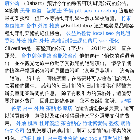
府外燴
（Bahart）預計今年的乘客可以閱讀公司的公告。
❌擁擠
天母 整復
-
記帳士 準備 ptt
seo marketing
這艘船
最初又狹窄，但正在等待匈牙利學生參加學校遊覽。
竹東
整復推拿
台中 外燴 推薦
✔️BuffetLibre-這次晚餐是品嚐各
種匈牙利菜餚的絕佳機會。
公益路整骨
local seo
台胞證
香港
外燴 推薦
外燴 高雄
記帳士課程費用
seo 優化
Silverline是一家堅實的公司（至少）自2011年以來一直在
運營。
台中刮痧推薦
台胞證台南
他們進行了愉快的巡迴演
出，並在觀光之旅中啟動了受歡迎的巡迴演出。 懷孕早期
的懷孕母親還必須證明是醫療證明（甚至是英語），適合海
上巡遊。 船上有一個醫療室，在需要時可以通過門診病人
去看船的醫生。 該船的每日計劃的每日計劃提供有關醫療
辦公室開業時間的信息。 除了有吸引力的價格外，還值得
關注額外費用，因此由於總金額，您不會感到驚訝。
記帳
士 答案
台中 外燴 茶點
按摩店
他還告訴您除參與費，還可
以購買服務，遊覽以及如何獲得最佳水平外還要支付的費
用。
外燴 桃園
杜拜簽證
茶會點心
竹北博愛街 整復
網路
行銷公司
如果您要明智地計劃，則可以提前預訂優惠的飲
料包。
記帳士線上
台中養生會館
seo tools
護照過期
通