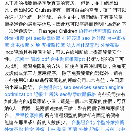
以正常的機艙價格享受真實的套房。 但是，並非總是如
此，例如MSC Cruises擁有一個可自由的空間，孩子們可以
在這裡與他們一起吃飯。 在本文中，我們總結了有關兒童
價格巡遊的最重要信息 - 因此您可以平靜而透明地為您的下
一次巡遊設計。 Flashget Children
旅行社代辦護照
rwd
外燴 推薦 ptt
seo點擊軟體
杜拜簽證
seo 是什麼
台中市按
摩
北屯按摩
外燴
五權路按摩
法人是什麼意思
外燴茶點
Inco評論具有幾個功能，可以在線和離線上提高兒童安全
性。
記帳士 講義 pdf
台中刮痧推薦ptt
技術友好的孩子可
以找到一種避免限制的方法，即使有屏幕時間密碼，例如更
改設備或第三方應用程序。 除了免費兒童的選擇外，還有
一些使用Cruises進行家庭包的運輸公司非常有益，在四床
的小屋或附近。
台胞證台北
seo services
search engine
optimization
記帳士 稅法
seo點擊軟體價格
有些公司擁有
如此貼有的超級家族小屋，這是一個非常寬敞的住宿，可容
納6人，實際上是兩個連接的三艙，帶有兩個浴室和兩個陽
台。
后里按摩推薦
所有這種類型的機艙都有固定的價格，
無論在那里或年齡的人數多少。
台胞證台北
小型外燴推薦
外燴茶點
推拿 整復
士林 整骨
宜蘭 外燴
記帳士 考科
台中