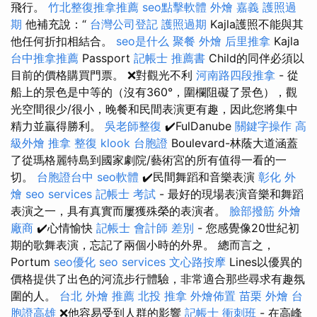
飛行。
竹北整復推拿推薦
seo點擊軟體
外燴 嘉義
護照過
期
他補充說：“
台灣公司登記
護照過期
Kajla護照不能與其
他任何折扣相結合。
seo是什么
聚餐 外燴
后里推拿
Kajla
台中推拿推薦
Passport
記帳士 推薦書
Child的同伴必須以
目前的價格購買門票。 ❌對觀光不利
河南路四段推拿
- 從
船上的景色是中等的（沒有360°，圍欄阻礙了景色），觀
光空間很少/很小，晚餐和民間表演更有趣，因此您將集中
精力並贏得勝利。
吳老師整復
✔️FulDanube
關鍵字操作
高
級外燴
推拿 整復
klook 台胞證
Boulevard-林蔭大道涵蓋
了從瑪格麗特島到國家劇院/藝術宮的所有值得一看的一
切。
台胞證台中
seo軟體
✔️民間舞蹈和音樂表演
彰化 外
燴
seo services
記帳士 考試
- 最好的現場表演音樂和舞蹈
表演之一，具有真實而屢獲殊榮的表演者。
臉部撥筋
外燴
廠商
✔️心情愉快
記帳士 會計師 差別
- 您感覺像20世紀初
期的歌舞表演，忘記了兩個小時的外界。 總而言之，
Portum
seo優化
seo services
文心路按摩
Lines以優異的
價格提供了出色的河流步行體驗，非常適合那些尋求有趣氛
圍的人。
台北 外燴 推薦
北投 推拿
外燴佈置
苗栗 外燴
台
胞證高雄
❌他容易受到人群的影響
記帳士 衝刺班
- 在高峰