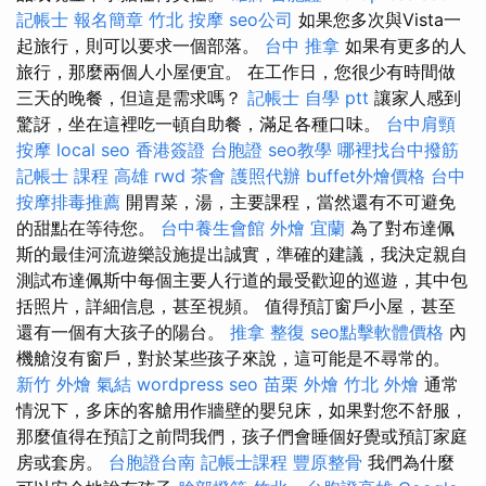
記帳士 報名簡章
竹北 按摩
seo公司
如果您多次與Vista一
起旅行，則可以要求一個部落。
台中 推拿
如果有更多的人
旅行，那麼兩個人小屋便宜。 在工作日，您很少有時間做
三天的晚餐，但這是需求嗎？
記帳士 自學 ptt
讓家人感到
驚訝，坐在這裡吃一頓自助餐，滿足各種口味。
台中肩頸
按摩
local seo
香港簽證 台胞證
seo教學
哪裡找台中撥筋
記帳士 課程 高雄
rwd
茶會
護照代辦
buffet外燴價格
台中
按摩排毒推薦
開胃菜，湯，主要課程，當然還有不可避免
的甜點在等待您。
台中養生會館
外燴 宜蘭
為了對布達佩
斯的最佳河流遊樂設施提出誠實，準確的建議，我決定親自
測試布達佩斯中每個主要人行道的最受歡迎的巡遊，其中包
括照片，詳細信息，甚至視頻。 值得預訂窗戶小屋，甚至
還有一個有大孩子的陽台。
推拿 整復
seo點擊軟體價格
內
機艙沒有窗戶，對於某些孩子來說，這可能是不尋常的。
新竹 外燴
氣結
wordpress seo
苗栗 外燴
竹北 外燴
通常
情況下，多床的客艙用作牆壁的嬰兒床，如果對您不舒服，
那麼值得在預訂之前問我們，孩子們會睡個好覺或預訂家庭
房或套房。
台胞證台南
記帳士課程
豐原整骨
我們為什麼