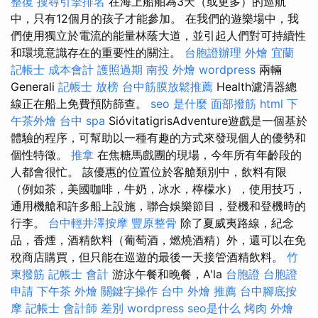
整復
搜尋引擎排名
在海上船舶為3天（或更多）的巡航
中，只有12個月的孩子才能參加。 在我們的遊樂場中，我
們使用獨立於電流的能量林蔭大道，並引起人們對可持續性
和環境意識存在的重要性的關注。
台胞證辦理
外燴 宜蘭
記帳士 成本會計
護照過期
南投 外燴
wordpress
兩輛
Generali
記帳士 放榜
台中筋膜放鬆推薦
Health濾清器總
線正在船上免費預防篩查。
seo 是什麼
面部撥筋
html
下
午茶外燴
台中 spa
SióvitatigrisAdventure遊戲是一個基於
體驗的程序，可幫助以一種有趣的方式來發現個人的優勢和
個性特徵。
推拿
在焦糖馬戲團的現場，今年所有年齡段的
人都會很忙。 該優惠的位置位於客艙類別中，飲料有限
（例如茶，美國咖啡，牛奶，冰水，檸檬水），使用技巧，
通用機艙和許多船上設施，聯合娛樂節目，登機和登機時的
行李。
台中輕井澤按摩
豐原整骨
除了夏威夷路線，紀念
品，香煙，酒精飲料（葡萄酒，燃燒酒精）外，還可以在免
稅商店購買，但只能在巡遊的最後一天接管酒精飲料。
竹
東撥筋
記帳士 會計
游泳午餐和晚餐，A'la
台胞證
台胞證
申請
下午茶 外燴
關鍵字操作
台中 外燴 推薦
台中腳底按
摩
記帳士 會計師 差別
wordpress
seo是什么
烤肉 外燴