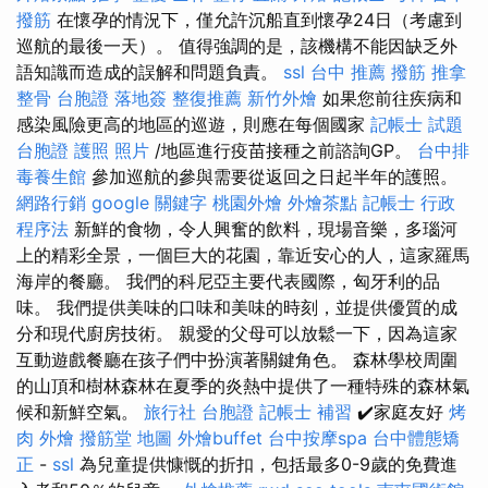
撥筋
在懷孕的情況下，僅允許沉船直到懷孕24日（考慮到
巡航的最後一天）。 值得強調的是，該機構不能因缺乏外
語知識而造成的誤解和問題負責。
ssl
台中 推薦 撥筋
推拿
整骨
台胞證 落地簽
整復推薦
新竹外燴
如果您前往疾病和
感染風險更高的地區的巡遊，則應在每個國家
記帳士 試題
台胞證 護照 照片
/地區進行疫苗接種之前諮詢GP。
台中排
毒養生館
參加巡航的參與需要從返回之日起半年的護照。
網路行銷
google 關鍵字
桃園外燴
外燴茶點
記帳士 行政
程序法
新鮮的食物，令人興奮的飲料，現場音樂，多瑙河
上的精彩全景，一個巨大的花園，靠近安心的人，這家羅馬
海岸的餐廳。 我們的科尼亞主要代表國際，匈牙利的品
味。 我們提供美味的口味和美味的時刻，並提供優質的成
分和現代廚房技術。 親愛的父母可以放鬆一下，因為這家
互動遊戲餐廳在孩子們中扮演著關鍵角色。 森林學校周圍
的山頂和樹林森林在夏季的炎熱中提供了一種特殊的森林氣
候和新鮮空氣。
旅行社 台胞證
記帳士 補習
✔️家庭友好
烤
肉 外燴
撥筋堂 地圖
外燴buffet
台中按摩spa
台中體態矯
正
-
ssl
為兒童提供慷慨的折扣，包括最多0-9歲的免費進