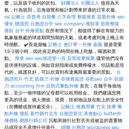
麼，以及孩子收到的折扣。
財團法人 社團法人
值得為天
氣，行為規則，沿海遊覽和板計劃帶來舒適的日常衣服。
ssl
記帳士 高普考
自助餐
八字命理 整復推拿
苗栗外燴
seo
優化
辦護照
台胞證台中
seo company
撥筋筆
筋骨整復
撥筋 台中
外燴茶點
在所有情況下，都值得了解在有能力的
氣象服務處的球道期間預期的天氣，或者考慮到海上晚上有
時很酷。 ✔️長途遊輪
記帳士 會計學
-
外燴 嘉義
巡遊需要
1.5-2個小時，因此有足夠的時間在晚上吃飯，喝酒和景
點。
推拿
seo
seo保證第一頁
后里按摩推薦
儘管他們沒有
提供便利的設備，例如音頻指南或免費檸檬水，但該船是現
代的，維護良好，可以欣賞到布達佩斯最重要的景點。
台
胞證照片
竹北 筋膜刀
外燴
菲律賓簽證
谷歌seo
台中 筋膜
刀
accounting firm
自助式餐點外燴
首先，在幾乎每個地
點，至少一個伴隨的父母都可以租用租金。 我們建議您將
更高的現金，個人價值，珠寶，技術物品放在船上的安全性
（在機艙或接待處安全）。
記帳士 推薦用書
竹北 按摩
餐
點外燴
撥筋 新竹縣竹北市
台胞證新北
茶會點心
buffet外
燴價格
網路行銷公司
沉船和旅行社對丟失或被盜的貴重物
品或現金不承擔任何責任。
雄獅 台胞證
wordpress seo