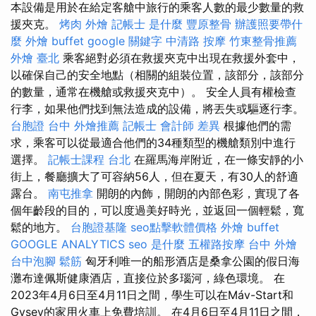
本設備是用於在給定客艙中旅行的乘客人數的最少數量的救
援夾克。
烤肉 外燴
記帳士 是什麼
豐原整骨
辦護照要帶什
麼
外燴 buffet
google 關鍵字
中清路 按摩
竹東整骨推薦
外燴 臺北
乘客絕對必須在救援夾克中出現在救援外套中，
以確保自己的安全地點（相關的組裝位置，該部分，該部分
的數量，通常在機艙或救援夾克中）。 安全人員有權檢查
行李，如果他們找到無法造成的設備，將丟失或驅逐行李。
台胞證 台中
外燴推薦
記帳士 會計師 差異
根據他們的需
求，乘客可以從最適合他們的34種類型的機艙類別中進行
選擇。
記帳士課程 台北
在羅馬海岸附近，在一條安靜的小
街上，餐廳擴大了可容納56人，但在夏天，有30人的舒適
露台。
南屯推拿
開朗的內飾，開朗的內部色彩，實現了各
個年齡段的目的，可以度過美好時光，並返回一個輕鬆，寬
鬆的地方。
台胞證基隆
seo點擊軟體價格
外燴 buffet
GOOGLE ANALYTICS
seo 是什麼
五權路按摩
台中 外燴
台中泡腳
鬆筋
匈牙利唯一的船形酒店是桑拿公園的假日海
灘布達佩斯健康酒店，直接位於多瑙河，綠色環境。 在
2023年4月6日至4月11日之間，學生可以在Máv-Start和
Gysev的家用火車上免費培訓。 在4月6日至4月11日之間，