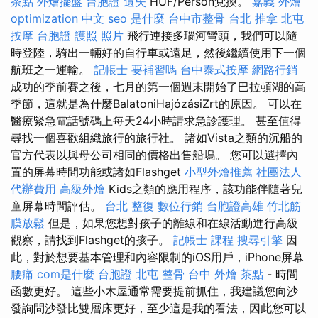
茶點
外燴擺盤
台胞證 遺失
HUF/Person兌換。
嘉義 外燴
optimization 中文
seo 是什麼
台中市整骨
台北 推拿
北屯
按摩
台胞證 護照 照片
飛行連接多瑙河彎頭，我們可以隨
時登陸，騎出一輛好的自行車或遠足，然後繼續使用下一個
航班之一運輸。
記帳士 要補習嗎
台中泰式按摩
網路行銷
成功的季前賽之後，七月的第一個週末開始了巴拉頓湖的高
季節，這就是為什麼BalatoniHajózásiZrt的原因。 可以在
醫療緊急電話號碼上每天24小時請求急診護理。 甚至值得
尋找一個喜歡組織旅行的旅行社。 諸如Vista之類的沉船的
官方代表以與母公司相同的價格出售船塢。 您可以選擇內
置的屏幕時間功能或諸如Flashget
小型外燴推薦
社團法人
代辦費用
高級外燴
Kids之類的應用程序，該功能伴隨著兒
童屏幕時間評估。
台北 整復
數位行銷
台胞證高雄
竹北筋
膜放鬆
但是，如果您想對孩子的離線和在線活動進行高級
觀察，請找到Flashget的孩子。
記帳士 課程
搜尋引擎
因
此，對於想要基本管理和內容限制的iOS用戶，iPhone屏幕
腰痛
com是什麼
台胞證
北屯 整骨
台中 外燴 茶點
- 時間
函數更好。 這些小木屋通常需要提前抓住，我建議您向沙
發詢問沙發比雙層床更好，至少這是我的看法，因此您可以