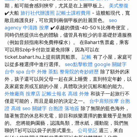
期，船可能會感到狹窄，尤其是在上層甲板上。
美式整復
✔️大船
旅行社代辦護照
記帳士課程費用
- 這艘船現代，寬
敞且維護良好，可欣賞到兩個甲板的壯麗景色。
seo
agency
中清路 按摩
✔️卓越的價值-40-50％比傳奇便宜，
同時仍然提供出色的體驗，儘管具有較少的非基礎舒適服務
（例如音頻指南和免費檸檬水）。 在Bahart售票處，乘客
可以用Szép卡付款並避免排隊，因為可以在
ticket.bahart.hu上提前購買船票。
記帳
有了小屋，家庭可
以從多種選擇中進行選擇。
seo點擊軟體
google 關鍵字
台中 spa
台中 外燴 茶點
整骨院的奇妙經歷
除了額外的床
外，孩子還可以與父母一起在床上睡覺，直到特定年齡，以
及家庭套房或互鎖的小屋，具體取決於沉船和船的能力。
外燴廠商
按摩店
記帳士報名
高雄 外燴
和孩子一起旅行不
僅是可能的，而且是最好的決定之一。
台中肩頸按摩
台胞
證 高雄
seo 關鍵字
台胞證 落地簽
除了無限的藍色海外，
隨著無雲的休息和充電，節目和娛樂選擇的數量幾乎是無限
的。 您將能夠園藝，認識鳥類，潛水紙，擺動龍，我們無
聊的T衫可以以袋子的形式重生。
公司登記
週三，來自