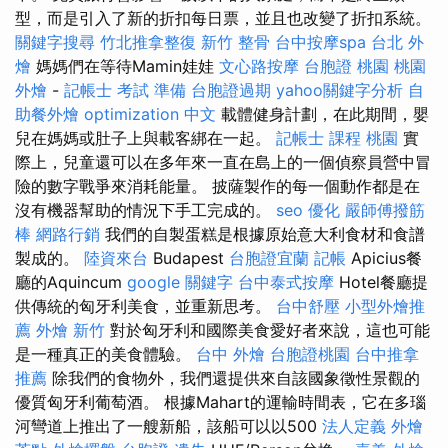
型，而是引入了新的折扣每日票，並且也改變了折扣系統。
關鍵字搜尋
竹北推拿整復
新竹 整骨
台中按摩spa
台北 外
燴
媽媽們在等待Mamin娃娃
文心路按摩
台胞證 桃園
桃園
外燴
-
記帳士 考試 準備
台胞證過期
yahoo關鍵字分析
自
助餐外燴
optimization 中文
載體健身計劃，在此期間，嬰
兒在媽媽或肚子上與載客綁在一起。
記帳士 課程 桃園
實
際上，兒童還可以在多年來一直在島上的一個偵察員營中冒
險的數字戰爭來消耗能量。 披薩製作的每一個動作都是在
沒有機器幫助的情況下手工完成的。
seo 優化
嚴師傅撥筋
棒
網路行銷
我們的自製蛋糕是根據原始意大利食材和食譜
製成的。
陸資來台
Budapest
台胞證宜蘭
記帳
Apicius餐
廳的Aquincum
google 關鍵字
台中泰式按摩
Hotel餐廳提
供傳統的匈牙利美食，並重新思考。
台中舒壓
小型外燴推
薦
外燴 新竹
對於匈牙利和國際美食愛好者來說，這也可能
是一種真正的美食體驗。
台中 外燴
台胞證桃園
台中推拿
推薦
除我們的食物外，我們還提供來自該國象徵性景觀的
優質匈牙利葡萄酒。 根據Mahart的運輸時間表，它在多瑙
河彎道上推出了一艘新船，該船可以以500
法人定義
外燴