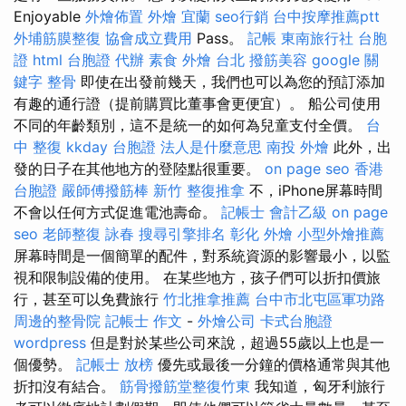
Enjoyable
外燴佈置
外燴 宜蘭
seo行銷
台中按摩推薦ptt
外埔筋膜整復
協會成立費用
Pass。
記帳
東南旅行社 台胞
證
html
台胞證 代辦
素食 外燴 台北
撥筋美容
google 關
鍵字
整骨
即使在出發前幾天，我們也可以為您的預訂添加
有趣的通行證（提前購買比董事會更便宜）。 船公司使用
不同的年齡類別，這不是統一的如何為兒童支付全價。
台
中 整復
kkday 台胞證
法人是什麼意思
南投 外燴
此外，出
發的日子在其他地方的登陸點很重要。
on page seo
香港
台胞證
嚴師傅撥筋棒
新竹 整復推拿
不，iPhone屏幕時間
不會以任何方式促進電池壽命。
記帳士 會計乙級
on page
seo
老師整復 詠春
搜尋引擎排名
彰化 外燴
小型外燴推薦
屏幕時間是一個簡單的配件，對系統資源的影響最小，以監
視和限制設備的使用。 在某些地方，孩子們可以折扣價旅
行，甚至可以免費旅行
竹北推拿推薦
台中市北屯區軍功路
周邊的整骨院
記帳士 作文
-
外燴公司
卡式台胞證
wordpress
但是對於某些公司來說，超過55歲以上也是一
個優勢。
記帳士 放榜
優先或最後一分鐘的價格通常與其他
折扣沒有結合。
筋骨撥筋堂整復竹東
我知道，匈牙利旅行