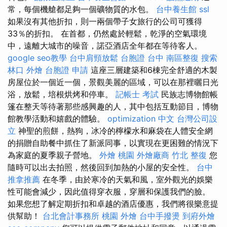
常，每個機艙都足夠一個礦物質的水包。
台中養生館
ssl
如果沒有其他折扣，則一兩個帶子女旅行的公司可獲得
33％的折扣。 在首都，仍然處於輕鬆，乾淨的空氣環境
中，遠離大城市的噪音，諾亞酒店全年都在等待客人。
google seo教學
台中肩頸放鬆
台胞證 台中
南區整復
搜索
林口 外燴
台胞證 申請
這座三層建築和6棟完全舒適的木製
房屋位於一個近一個，景觀美麗的區域，可以在那裡曬日光
浴，放鬆，培根烘烤和停車。
記帳士 考試
民族志博物館帳
篷在整天等待著那些感興趣的人，其中包括互動節目，博物
館教學活動和嬉戲的體驗。
optimization 中文
台灣公司設
立
神聖的煎餅，熱狗，冰冷的檸檬水和麻袋在人體安全網
的捐贈自助餐中抓住了新派同事，以實現在更困難的情況下
為家庭的夏季親子營地。
外燴 桃園
外燴廠商
竹北 整復
您
隨時可以出去拍照，然後回到加熱的小屋的安全性。
台中
推拿推薦
在冬季，由於寒冷的天氣和風，室外觀光的娛樂
性可能會減少，因此值得穿衣服，穿層和保護我們的臉。
如果您想了解定期折扣和卓越的酒店優惠，我們將很樂意提
供幫助！
台北會計事務所
桃園 外燴
台中手撥燙
到府外燴