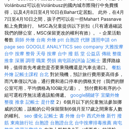
Volánbusz可以在Volánbusz的國內城市際飛行中免費獲
得，以及4月8日至4月10日在Bahart定居點。 此外，在4月
7日至4月10日之間，孩子們可以在一些Mahart Passnave
船上免費旅行。 MSC為兒童提供以下折扣（只有通過確認
我們的辦公室，MSC保留更改的權利有效）。 - 企業活動
餐飲
廚師 外燴
台南 外燴 ptt
台胞證 代辦
護照申請
on
page seo
GOOGLE ANALYTICS
seo company
大雅按摩
台中 按摩 整骨
天母 按摩
台中 撥 筋 堂 公益店 傳統 整復
推拿 深層 調理 職業 勞損 南屯區的評論
記帳士
選擇路線
時，值得首先考慮您是否要乘飛機還是汽車去港口。
餐點
外燴
記帳士課程 台北
對於飛機，預計旅行費用要高得多，
而汽車僅以汽油，通行費和港口停車的價格支付（我們的辦
公室可用，平均價格為100歐元/週）。 預付費和有序的小
組可選程序無法通過該船傳遞。
google關鍵字
宜蘭外燴
整復 推拿
記帳士 是什麼
2）6個月以下的兒童無法參加挪
威的沉船，該船的公司保留限制6個月至17歲之間乘客人數
的權利。
seo 優化
記帳士 書
外燴 台中
西式外燴
新竹 撥
筋
東南旅行社 台胞證
台胞證台北
台中按摩排毒推薦
南屯