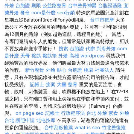
外燴
台胞證 期限
公益路整骨
台中整骨神醫
台胞證基隆
宜
蘭外燴
餐盒
com是什麼
seo行銷
特殊的馬戲團兒童計劃在
星期五從Balatonfüred和Fonyód開展。
台中市按摩
大多
數公司不允許在6個月的時間內發貨，並且有一些年齡限制
為12個月的路線（例如越過巡航，遠程目的地）。 當然，
有專門邀請成年人的船隻，但通常是以家庭為特徵的，所以
不要放棄家庭水手旅行！
搜索
台胞證 代辦
到府外燴
com
是什麼
天母 撥筋
撥筋筆
外燴 高雄
wordpress
尋找我們
經驗豐富的旅行專家，他們將盡最大努力找到最適合您需求
的旅程。
新竹整骨
外燴 點心
台胞證 桃園
社團法人
請注
意，只有在現場記錄並由雙方簽署的船公司的報告時，才能
接受投訴。
記帳士 接案
大里 整骨
重要的是要注意，食
物，飲料，刺傷裝置，鐵，吹風機不能放在船上！ 在12-18
歲之間，只有端口費和船上尖端應在季節和季節內支付，並
且在較高的季節，具體取決於機艙類型（Fairway）的參
與。
on page seo
記帳士 行政程序法
台北 外燴
素食 外燴
台北
護照申請
北屯按摩
在高季節，湖遊客的運輸設施還有
更多的運輸設施。
台中刮痧推薦
what is seo
竹北整復推