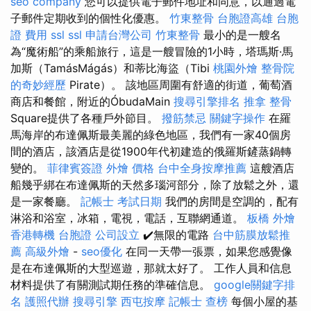
seo company
您可以提供電子郵件地址和同意，以通過電
子郵件定期收到的個性化優惠。
竹東整骨
台胞證高雄
台胞
證 費用
ssl
ssl
申請台灣公司
竹東整骨
最小的是一艘名
為“魔術船”的乘船旅行，這是一艘冒險的1小時，塔瑪斯·馬
加斯（TamásMágás）和蒂比海盜（Tibi
桃園外燴
整骨院
的奇妙經歷
Pirate）。 該地區周圍有舒適的街道，葡萄酒
商店和餐館，附近的ÓbudaMain
搜尋引擎排名
推拿 整骨
Square提供了各種戶外節目。
撥筋禁忌
關鍵字操作
在羅
馬海岸的布達佩斯最美麗的綠色地區，我們有一家40個房
間的酒店，該酒店是從1900年代初建造的俄羅斯鏟蒸鍋轉
變的。
菲律賓簽證
外燴 價格
台中全身按摩推薦
這艘酒店
船幾乎綁在布達佩斯的天然多瑙河部分，除了放鬆之外，還
是一家餐廳。
記帳士 考試日期
我們的房間是空調的，配有
淋浴和浴室，冰箱，電視，電話，互聯網通道。
板橋 外燴
香港轉機 台胞證
公司設立
✔️無限的電路
台中筋膜放鬆推
薦
高級外燴
-
seo優化
在同一天帶一張票，如果您感覺像
是在布達佩斯的大型巡遊，那就太好了。 工作人員和信息
材料提供了有關測試期任務的準確信息。
google關鍵字排
名
護照代辦
搜尋引擎
西屯按摩
記帳士 查榜
每個小屋的基