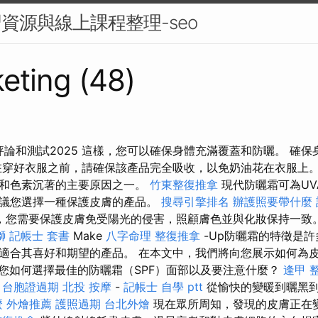
習資源與線上課程整理-seo
eting (48)
評論和測試2025 這樣，您可以確保身體充滿覆蓋和防曬。 確
在穿好衣服之前，請確保該產品完全吸收，以免奶油花在衣服上。
）和色素沉著的主要原因之一。
竹東整復推拿
現代防曬霜可為UV
議您選擇一種保護皮膚的產品。
搜尋引擎排名
辦護照要帶什麼
，您需要保護皮膚免受陽光的侵害，照顧膚色並與化妝保持一致
獅
記帳士 套書
Make
八字命理 整復推拿
-Up防曬霜的特徵是
適合其喜好和期望的產品。 在本文中，我們將向您展示如何為皮
您如何選擇最佳的防曬霜（SPF）面部以及要注意什麼？
逢甲 
膚
台胞證過期
北投 按摩
-
記帳士 自學 ptt
從愉快的變暖到曬黑
麼
外燴推薦
護照過期
台北外燴
現在眾所周知，發現的皮膚正在