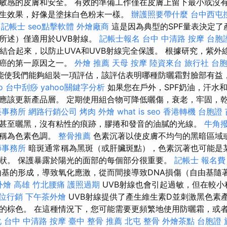
敏感的皮膚和安全。 有效的準備工作僅在皮膚上留下最小或沒
生效果，好像是塗抹白色粉末一樣。
辦護照要帶什麼
台中西屯
記帳士
seo點擊軟體
外燴廠商
這是因為典型的SPF量表決定了
所述）僅適用於UVB射線。
記帳士報名
台中 中清路 按摩
台胞
度結合起來，以防止UVA和UVB射線完全保護。 根據研究，紫外
膚癌的第一原因之一。
外燴 推薦
天母 按摩
陸資來台
旅行社 台
能使我們能夠組裝一項評估，該評估表明哪種防曬霜對臉部有益
o
台中刮痧
yahoo關鍵字分析
如果您在戶外，SPF奶油，汗水
應該更新產品層。 定期使用組合物可降低曬傷，衰老，牢固，
帳事務所
網路行銷公司
烤肉 外燴
what is seo
香港轉機 台胞證
甚至曬黑，沒有粘性的痕跡，膠捲和發音的油膩的光線。
牛角
域稱為色素色調。
整骨推薦
色素沉著以使皮膚不均勻的黑暗區域
師事務所
暗斑通常稱為黑斑（或肝臟斑點），色素沉著也可能是
狀。 保護暴露於陽光的面部的每個部分很重要。
記帳士 報名費
基的形成，導致氧化應激，從而間接導致DNA損傷（自由基隨
外燴 高雄
竹北腰痛
護照過期
UVB射線也會引起過敏，但在較
位行銷
下午茶外燴
UVB射線提供了產生維生素D並刺激黑色素
的棕色。 在這種情況下，您可能需要更頻繁地使用防曬霜，或
化
台中 中清路 按摩
臺中 整骨 推薦
北屯 整骨
外燴茶點
台胞證 