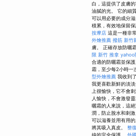
白，這提供了皮膚的
油膩的光。 它的細
可以用必要的成分滋
積累，有效地保留
按摩店
這是一種非
外燴推薦
撥筋 新竹
膚。 正確存放防曬
限
新竹 推拿
yaho
合適的防曬霜並保
霜，至少每2小時一
型外燴推薦
我收到
我更喜歡新鮮的淡
上很愉快，它不會刺
人愉快，不會激發
曬霜的人來說，這絕
潤，防止脫水和刺
可以滋養並用有用
將其吸入真皮。
整
線的完全保護。
外