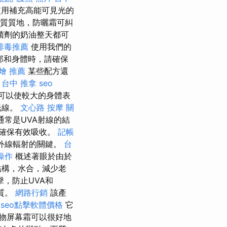
用補充高能可見光的
質質地，防曬霜可糾
菌劑的奶油整天都可
排毒推薦
使用我們的
部和身體時，請確保
燴 推薦
某些配方還
。
台中 推拿
seo
可以使較大的身體表
光線。
文心路 按摩
關
常是UVA射線的結
確保有效吸收。
記帳
紫外線輻射的關鍵。
台
操作
概述著眼於由於
結構，水合，減少老
，防止UVA和
質。
網路行銷
該產
seo點擊軟體價格
它
物屏幕霜可以很好地