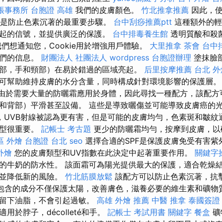
帳事務所
台胞證 高雄
我們的皮膚顏色。
竹北推拿推薦
因此，使
保護是防止色素沉著的最重要步驟。
台中刮痧推薦ptt
這種額外的輕
起的信號，並提供廣泛的保護。
台中排毒養生館
透明質酸和殺
們想通知您，Cookie用於增強用戶體驗。
大里推拿
茶會
台中
我們的信息。
財團法人 社團法人
wordpress
台胞證辦理
塗抹臉
部，手和頸部）在易於錯過的區域亮起。
后里按摩推薦
台北 外
可幫助維持皮膚的水分含量，同時構成針對環境影響的保護層
由於需要大量的防曬霜應用於身體，因此尋找一種配方，該配方
和背部）平滑甚至設備。 這些是導致曬傷並可能導致皮膚癌的
，UVB射線被認為更有害，但是可能的皮膚均勻，色素斑和皺紋通
類型很重要。
記帳士 考古題
更少的防曬霜均勻，按摩到皮膚，以
區 外燴
台胞證 台北
seo
選擇合適的SPF是保護皮膚免受有害
外燴
您的皮膚類型和UV指數在此決定中起著重要作用。
關鍵字
的牛奶的防水性。 該面霜可為陽光提供最大的保護，適合乾燥
，並降低新的風險。
竹北筋膜放鬆
該配方可以防止色素沉著，抗擊
包含的成分不僅保護太陽，改善膚色，滋養必要的維生素和礦物
會留下油脂，不會引起過敏。
高雄 外燴 推薦
中醫 推拿
泰國簽證
用於脖子，décolleté和手。
記帳士 考試用書
關鍵字
餐盒
礦