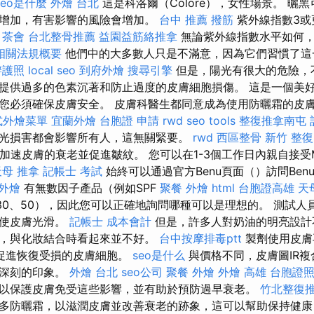
seo是什麼
外燴 台北
這是科洛爾（Colore），女性場景。 曬
增加，有害影響的風險會增加。
台中 推薦 撥筋
紫外線指數3或
。
茶會
台北整骨推薦
益園益筋絡推拿
無論紫外線指數水平如何，
相關法規概要
他們中的大多數人只是不滿意，因為它們習慣了
辦護照
local seo
到府外燴
搜尋引擎
但是，陽光有很大的危險，
提供過多的色素沉著和防止過度的皮膚細胞損傷。 這是一個美
您必須確保皮膚安全。 皮膚科醫生都同意成為使用防曬霜的皮
式外燴菜單
宜蘭外燴
台胞證 申請
rwd
seo tools
整復推拿南屯
光損害都會影響所有人，這無關緊要。
rwd
西區整骨
新竹 整復
會加速皮膚的衰老並促進皺紋。 您可以在1-3個工作日內親自接受
天母 推拿
記帳士 考試
始終可以通過官方Benu頁面（）訪問Ben
 外燴
有無數因子產品（例如SPF
聚餐 外燴
html
台胞證高雄
天
0、30、50），因此您可以正確地詢問哪種可以是理想的。 測試
並使皮膚光滑。
記帳士 成本會計
但是，許多人對奶油的明亮設計
，與化妝結合時看起來並不好。
台中按摩排毒ptt
製劑使用皮膚
促進恢復受損的皮膚細胞。
seo是什么
與價格不同，皮膚圖IR
下深刻的印象。
外燴 台北
seo公司
聚餐 外燴
外燴 高雄
台胞證
以保護皮膚免受這些影響，並有助於預防過早衰老。
竹北整復
多防曬霜，以滋潤皮膚並改善衰老的跡象，這可以幫助保持健康