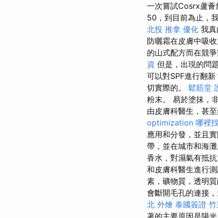
一次嘗試Cosrx蘆薈
50，到目前為止，
北投 推拿
優化
我真
防曬霜在皮膚中吸收
的山式配方而在競爭
資
但是，出現的問
可以對SPF進行翻
切實際的。
鬆筋堂
粉末。 易於塗抹，
由皮膚科醫生，甚
optimization
哪裡
應用和分發，並且
帶，並在城市和海灘
香水，對濕氣有抵
和皮膚科醫生進行測
素，礦物質，透明質
會斷開毛孔的連接
北 外燴
泰國簽證
竹
著的主要原因是陽光