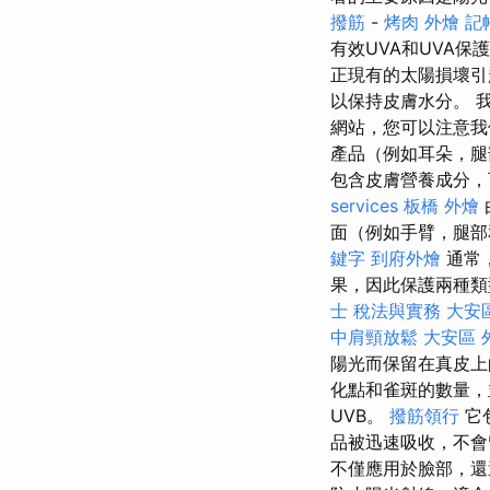
撥筋
-
烤肉 外燴
記
有效UVA和UVA
正現有的太陽損壞引
以保持皮膚水分。 我
網站，您可以注意
產品（例如耳朵，腿
包含皮膚營養成分，
services
板橋 外燴
面（例如手臂，腿部
鍵字
到府外燴
通常
果，因此保護兩種
士 稅法與實務
大安
中肩頸放鬆
大安區 
陽光而保留在真皮上
化點和雀斑的數量
UVB。
撥筋領行
它
品被迅速吸收，不
不僅應用於臉部，還適