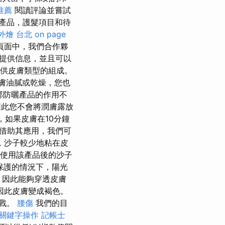
推薦
閱讀評論並嘗試
產品，護髮項目和待
外燴 台北
on page
頁面中，我們合作夥
提供信息，並且可以
提供皮膚類型的組成。
膚油膩或乾燥，您也
部防曬產品的作用不
因此您不會將潤膚露放
，如果皮膚在10分鐘
借助其應用，我們可
，沙子較少地粘在皮
意使用該產品後的沙子
保護的情況下，陽光
，因此能夠穿透皮膚
因此皮膚變成褐色。
挑戰。
腰傷
我們的目
關鍵字操作
記帳士