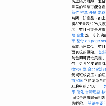
防止陽光射線，適合
量差的製劑可能會產
新竹 推拿
外燴 嘉義
時間，該產品（如上
將SPF量表和PA尺
老，並且可能是皮
燴 台北
進一步的功
東 整骨
on page se
命將迅速降低，並且
面表現的風險。
記
勻色調可促進美麗，
勻，更強的皮膚區
搜索引擎
台北會計
黃褐斑或炎症）的症
市撥筋
它們刺激自由
細胞中的DNA）。
摩
優化 台灣用語
數
而賦予皮膚陽光明媚
防曬霜。
關鍵字優