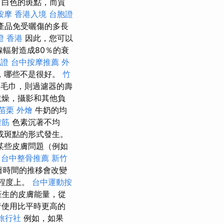
有白色的斑點，而質
按摩
香港入境 台胞證
產品免受曬傷的多長
證 香港
因此，您可以
線輻射造成80％的衰
胞證
台中按摩推薦
外
，哪些不是很好。
竹
和毛巾，則過濾器的壽
乾燥，攝影和其他負
苗栗 外燴
牛奶的均
撥筋
色素沉著不均
或斑點的形式發生。
某些皮膚問題（例如
台中整骨推薦
新竹
著時間的推移會改變
小程度上。
台中運動按
產生的皮膚能量，從
者使用比平時更高的
旅行社
例如，如果