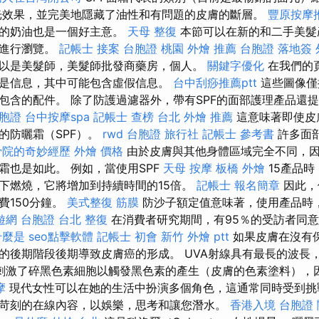
光效果，並完美地隱藏了油性和有問題的皮膚的斷層。
豐原按摩
您的奶油也是一個好主意。
天母 整復
本節可以在新的和二手美髮
間進行瀏覽。
記帳士 接案
台胞證 桃園
外燴 推薦
台胞證 落地簽
以是美髮師，美髮師批發商藥房，個人。
關鍵字優化
在我們的
是信息，其中可能包含虛假信息。
台中刮痧推薦ptt
這些圖像僅
包含的配件。 除了防護過濾器外，帶有SPF的面部護理產品還
胞證
台中按摩spa
記帳士 查榜
台北 外燴 推薦
這意味著即使皮
的防曬霜（SPF）。
rwd
台胞證 旅行社
記帳士 參考書
許多面
骨院的奇妙經歷
外燴 價格
由於皮膚與其他身體區域完全不同，
霜也是如此。 例如，當使用SPF
天母 按摩
板橋 外燴
15產品時
下燃燒，它將增加到持續時間的15倍。
記帳士 報名簡章
因此，
費150分鐘。
美式整復 筋膜
防沙子額定值意味著，使用產品時
遊網 台胞證
台北 整復
在消費者研究期間，有95％的受訪者同
什麼是
seo點擊軟體
記帳士 初會
新竹 外燴 ptt
如果皮膚在沒有
的後期階段後期導致皮膚癌的形成。 UVA射線具有最長的波長
刺激了碎黑色素細胞以觸發黑色素的產生（皮膚的色素塗料），
摩
現代女性可以在她的生活中扮演多個角色，這通常同時受到
苛刻的在線內容，以娛樂，思考和讓您潛水。
香港入境 台胞證