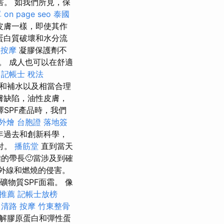
。 如我們所見，保
單
on page seo
泰國
皮膚一樣，即使其作
蛋白質破壞和水分流
 按摩
凝膠保護劑不
。 成人也可以在舒適
記帳士 稅法
和補水以及相當合理
膚缺陷，油性皮膚，
SPF產品時，我們
 外燴
台胞證 落地簽
年過去和創新科學，
付。
播筋堂
直到當天
的帶長🙂當涉及到確
紫外線和燃燒的侵害。
物質SPF面霜。 像
推薦
記帳士放榜
中清路 按摩
竹東整骨
解膠原蛋白和彈性蛋