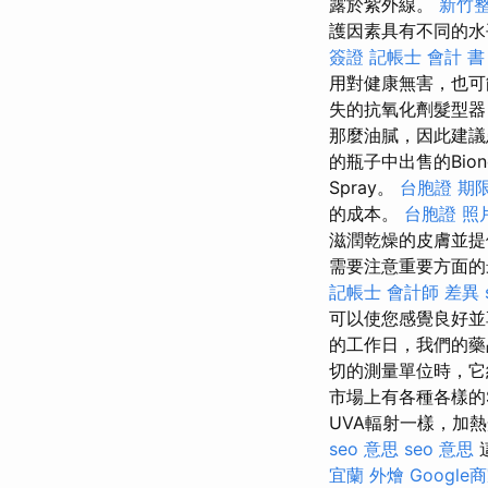
露於紫外線。
新竹
護因素具有不同的水
簽證
記帳士 會計 書
用對健康無害，也
失的抗氧化劑髮型
那麼油膩，因此建議
的瓶子中出售的Biono
Spray。
台胞證 期
的成本。
台胞證 照
滋潤乾燥的皮膚並
需要注意重要方面的
記帳士 會計師 差異
可以使您感覺良好
的工作日，我們的
切的測量單位時，它
市場上有各種各樣的
UVA輻射一樣，加
seo 意思
seo 意思
宜蘭 外燴
Google