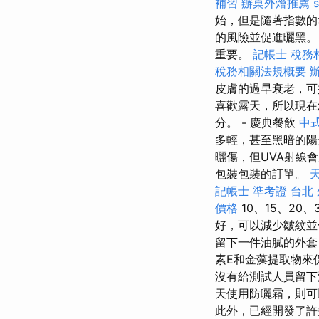
補習
辦桌外燴推薦
始，但是隨著指數的
的風險並促進曬黑
重要。
記帳士 稅務
稅務相關法規概要
皮膚的過早衰老，可
喜歡露天，所以現在
分。 - 慶典餐飲
中
多輕，甚至黑暗的陽
曬傷，但UVA射線
包裝包裝的訂單。
記帳士 準考證
台北
價格
10、15、2
好，可以減少皺紋
留下一件油膩的外套
素E和金藻提取物來
沒有給測試人員留
天使用防曬霜，則可
此外，已經開發了許