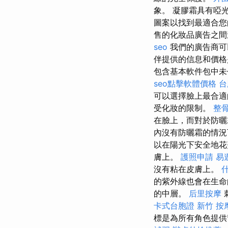
象。 凝膠霜具有啞
圖案以找到最適合
售的化妝品廣告之
seo
我們的廣告商可
伴提供的信息和價格
包含基本軟件包中未
seo點擊軟體價格
台
可以選擇臉上最合適
受化妝的限制。
整
在臉上，而對於防曬
內沒有防曬霜的情況
以在陽光下安全地花
膚上。
護照申請
易
沒有粘在皮膚上。
的紫外線也會在生命
的中層。
后里按摩
卡式台胞證
新竹 按
標是為所有角色提供