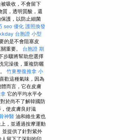
快被吸收，不會留下
物質，透明質酸，還
的保護，以防止細菌
巧
seo 優化
護照換發
kkday 台胞證
小型
要的是不會阻塞皮
至關重要。
台胞證 期
下步驟將幫助您選擇
洗完澡後，重複防曬
制。
竹東整復推拿
小
喜歡這種氣味，因為
總體而言，它在皮膚
推拿
它的平均水平令
對於尚不了解韓國防
影，使皮膚良好滋
骨神醫
油和維生素也
上，並通過按摩運動
，並提供了針對紫外
給人留下了深刻的印