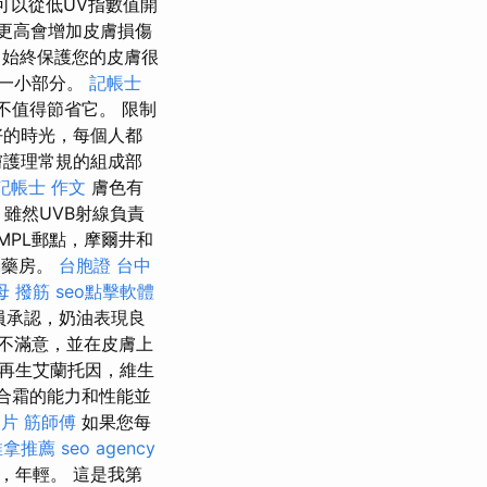
黑可以從低UV指數值開
更高會增加皮膚損傷
始終保護您的皮膚很
這一小部分。
記帳士
不值得節省它。 限制
好的時光，每個人都
膚護理常規的組成部
記帳士 作文
膚色有
雖然UVB射線負責
MPL郵點，摩爾井和
u藥房。
台胞證 台中
母 撥筋
seo點擊軟體
人員承認，奶油表現良
不滿意，並在皮膚上
再生艾蘭托因，維生
複合霜的能力和性能並
照片
筋師傅
如果您每
推拿推薦
seo agency
，年輕。 這是我第