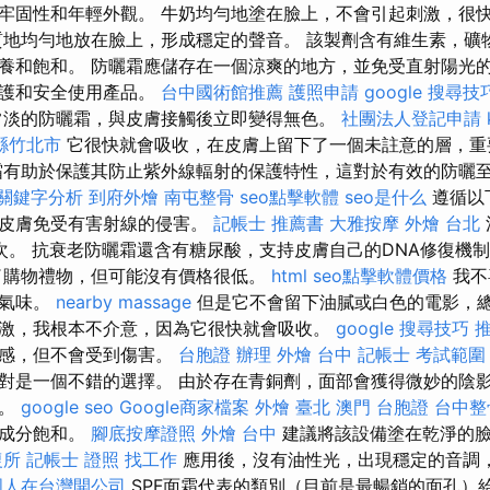
牢固性和年輕外觀。 牛奶均勻地塗在臉上，不會引起刺激，很
質地均勻地放在臉上，形成穩定的聲音。 該製劑含有維生素，礦
養和飽和。 防曬霜應儲存在一個涼爽的地方，並免受直射陽光
保護和安全使用產品。
台中國術館推薦
護照申請
google 搜尋技
常淡的防曬霜，與皮膚接觸後立即變得無色。
社團法人登記申請
縣竹北市
它很快就會吸收，在皮膚上留下了一個未註意的層，重
霜有助於保護其防止紫外線輻射的保護特性，這對於有效的防曬
o關鍵字分析
到府外燴
南屯整骨
seo點擊軟體
seo是什么
遵循以
護皮膚免受有害射線的侵害。
記帳士 推薦書
大雅按摩
外燴 台北
次。 抗衰老防曬霜還含有糖尿酸，支持皮膚自己的DNA修復機
了購物禮物，但可能沒有價格很低。
html
seo點擊軟體價格
我不
淡氣味。
nearby massage
但是它不會留下油膩或白色的電影，
激，我根本不介意，因為它很快就會吸收。
google 搜尋技巧
靈感，但不會受到傷害。
台胞證 辦理
外燴 台中
記帳士 考試範圍
對是一個不錯的選擇。 由於存在青銅劑，面部會獲得微妙的陰
激。
google seo
Google商家檔案
外燴 臺北
澳門 台胞證
台中整
的成分飽和。
腳底按摩證照
外燴 台中
建議將該設備塗在乾淨的臉
復所
記帳士 證照 找工作
應用後，沒有油性光，出現穩定的音調
國人在台灣開公司
SPF面霜代表的類別（目前是最暢銷的面孔）