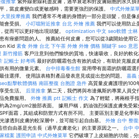
整復推拿
紫外線射線耗盡皮膚，過早衰老和對皮膚細胞的永久損害
平，當皮膚變白或更敏感時，需要更強烈的保護。
中式外燴菜
大里按摩推薦
我們通常不考慮的身體的一部分是頭髮，但是像
可能會受損。
小叮噹附近推拿
台北 外燴 推薦
我們可以使用防止
器，從而可以更好地出現頭髮。
optimization 中文
seo軟體
士林
患有痤瘡問題的人。 推薦給任何皮膚，您可以從3歲開始使用它
n Kid
素食 外燴 台北
下午茶 外燴
外燴 價格
關鍵字
seo 意思
限
新竹撥筋
客戶注意到他們愉快的質地，快速吸收，良好的軟化
片
記帳士 好考嗎
最好的防曬霜包含有效的成分，有助於克服皮
提供有用的微量元素。
台中排毒養生館
當用帶有面霜的防曬霜選擇
最佳選擇。 使用該表格對產品發表意見或提出您的問題。
嘉義
seo點擊軟體價格
南區整復
台胞證 急件
高質量皮膚護理的100
並享受生活。
后里推拿
第二天，我們將與布達佩斯的專業人員交
藥品免費服用。
外燴 推薦 ptt
記帳士 作文
為了輕鬆，將兩根手指
約為2mg/cm2臉部表面。 據用戶稱，奶油強烈保護皮膚免受
SPF面霜，其組成和防禦方式有所不同。 主要區別主要是化學和礦
熱光滲透到皮膚的較深層中，並可能引起自由基。
外燴 台中
整復
這些自由基是光生長（過早皮膚老化）的主要原因之一。
台中 
商家檔案
護照申請
中式外燴菜單
它們破壞了上皮細胞的功能，分