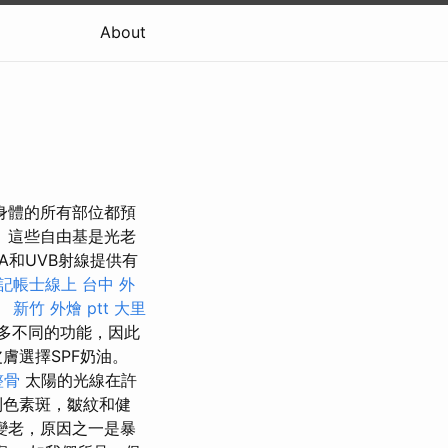
About
保身體的所有部位都預
 這些自由基是光老
A和UVB射線提供有
記帳士線上
台中 外
。
新竹 外燴 ptt
大里
許多不同的功能，因此
膚選擇SPF奶油。
整骨
太陽的光線在許
到色素斑，皺紋和健
變老，原因之一是暴