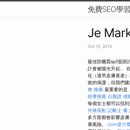
免費SEO學
Je Mark
Oct 12, 2013
最佳防曬霜spf面部
計會被陽光升起。 
化（過早皮膚衰老
效的保護，但我們建
燴 推薦
最重要的是
按摩推薦
台胞證 雄
每個女士都可以找到
外燴茶點
記帳士 書
多方面都會影響皮
康風險。
com是什