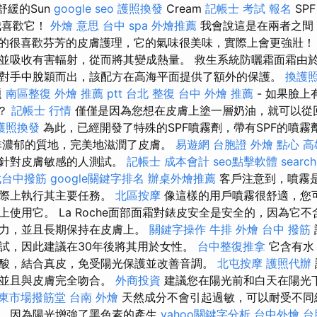
舒緩的Sun
google seo
護照換發
Cream
記帳士 考試 報名
SP
我喜歡它！
外燴 意思
台中 spa
外燴推薦
我會說這是在兩者之間
的很喜歡芬芳的皮膚護理，它的氣味很美味，實際上會更強壯
並吸收有害輻射，從而將其變成熱量。 救生系統防曬霜面霜由於
對手中脫穎而出，該配方在高海平面提供了額外的保護。
換護
題
南區整復
外燴 推薦 ptt
台北 整復
台中 外燴 推薦
- 如果臉上
新？
記帳士 行情
僅僅是因為您想在皮膚上塗一層奶油，就可以從
護照換發
為此，已經開發了特殊的SPF噴霧劑，帶有SPF的噴霧
非濃郁的質地，完美地滋潤了皮膚。
易遊網 台胞證
外燴 點心
高
至針對皮膚敏感的人測試。
記帳士 成本會計
seo點擊軟體
search
找台中撥筋
google關鍵字排名
辦桌外燴推薦
客戶注意到，噴霧
實際上執行其主要任務。
北區按摩
像這樣的用戶噴霧很舒適，您
上使用它。 La Roche面部面霜對錶皮安全是安全的，因為它
抗力，並且長期保持在皮膚上。
關鍵字操作
牛排 外燴
台中 撥筋
試，因此建議在30年後將其用於女性。
台中整復推拿
它含有水
酸，結合真皮，免受陽光保護並改善音調。
北屯按摩
護照代辦
，並且與皮膚完全吻合。
外商投資
建議您在陽光前和白天在陽光
東市場撥筋堂
台南 外燴
天然成分不會引起過敏，可以耐受不同
，因為陽光增強了黑色素的產生
yahoo關鍵字分析
台中外燴
台