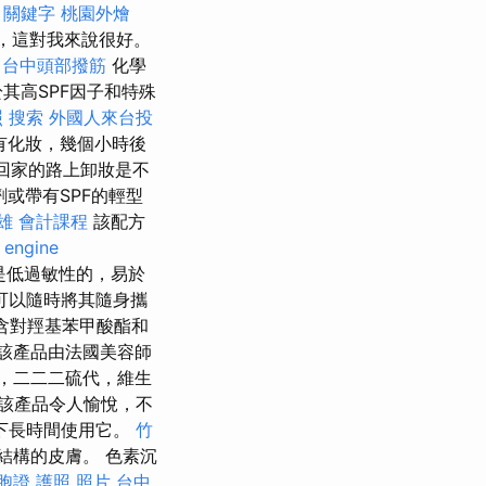
F
關鍵字
桃園外燴
，這對我來說很好。
！
台中頭部撥筋
化學
其高SPF因子和特殊
照
搜索
外國人來台投
有化妝，幾個小時後
回家的路上卸妝是不
劑或帶有SPF的輕型
雄 會計課程
該配方
 engine
是低過敏性的，易於
可以隨時將其隨身攜
不含對羥基苯甲酸酯和
該產品由法國美容師
，二二二硫代，維生
該產品令人愉悅，不
下長時間使用它。
竹
結構的皮膚。 色素沉
胞證 護照 照片
台中