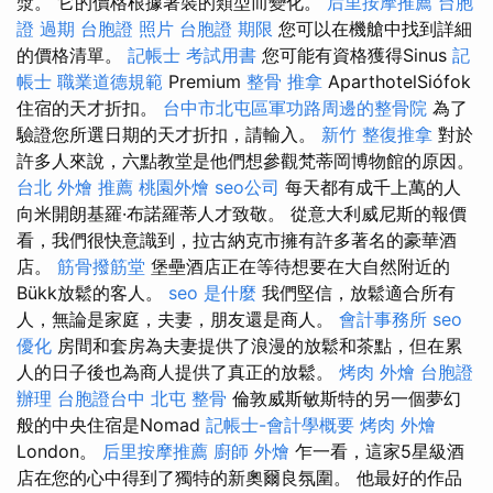
漿。 它的價格根據著裝的類型而變化。
后里按摩推薦
台胞
證 過期
台胞證 照片
台胞證 期限
您可以在機艙中找到詳細
的價格清單。
記帳士 考試用書
您可能有資格獲得Sinus
記
帳士 職業道德規範
Premium
整骨 推拿
AparthotelSiófok
住宿的天才折扣。
台中市北屯區軍功路周邊的整骨院
為了
驗證您所選日期的天才折扣，請輸入。
新竹 整復推拿
對於
許多人來說，六點教堂是他們想參觀梵蒂岡博物館的原因。
台北 外燴 推薦
桃園外燴
seo公司
每天都有成千上萬的人
向米開朗基羅·布諾羅蒂人才致敬。 從意大利威尼斯的報價
看，我們很快意識到，拉古納克市擁有許多著名的豪華酒
店。
筋骨撥筋堂
堡壘酒店正在等待想要在大自然附近的
Bükk放鬆的客人。
seo 是什麼
我們堅信，放鬆適合所有
人，無論是家庭，夫妻，朋友還是商人。
會計事務所
seo
優化
房間和套房為夫妻提供了浪漫的放鬆和茶點，但在累
人的日子後也為商人提供了真正的放鬆。
烤肉 外燴
台胞證
辦理
台胞證台中
北屯 整骨
倫敦威斯敏斯特的另一個夢幻
般的中央住宿是Nomad
記帳士-會計學概要
烤肉 外燴
London。
后里按摩推薦
廚師 外燴
乍一看，這家5星級酒
店在您的心中得到了獨特的新奧爾良氛圍。 他最好的作品