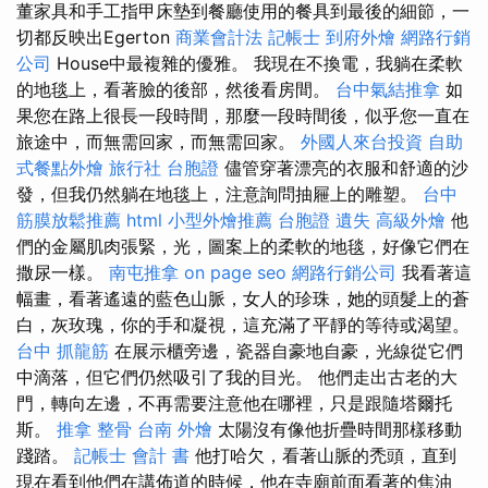
董家具和手工指甲床墊到餐廳使用的餐具到最後的細節，一
切都反映出Egerton
商業會計法 記帳士
到府外燴
網路行銷
公司
House中最複雜的優雅。 我現在不換電，我躺在柔軟
的地毯上，看著臉的後部，然後看房間。
台中氣結推拿
如
果您在路上很長一段時間，那麼一段時間後，似乎您一直在
旅途中，而無需回家，而無需回家。
外國人來台投資
自助
式餐點外燴
旅行社 台胞證
儘管穿著漂亮的衣服和舒適的沙
發，但我仍然躺在地毯上，注意詢問抽屜上的雕塑。
台中
筋膜放鬆推薦
html
小型外燴推薦
台胞證 遺失
高級外燴
他
們的金屬肌肉張緊，光，圖案上的柔軟的地毯，好像它們在
撒尿一樣。
南屯推拿
on page seo
網路行銷公司
我看著這
幅畫，看著遙遠的藍色山脈，女人的珍珠，她的頭髮上的蒼
白，灰玫瑰，你的手和凝視，這充滿了平靜的等待或渴望。
台中 抓龍筋
在展示櫃旁邊，瓷器自豪地自豪，光線從它們
中滴落，但它們仍然吸引了我的目光。 他們走出古老的大
門，轉向左邊，不再需要注意他在哪裡，只是跟隨塔爾托
斯。
推拿 整骨
台南 外燴
太陽沒有像他折疊時間那樣移動
踐踏。
記帳士 會計 書
他打哈欠，看著山脈的禿頭，直到
現在看到他們在講佈道的時候，他在寺廟前面看著的焦油