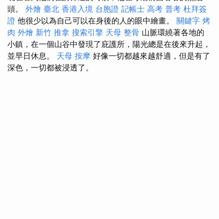
頭。
外燴 臺北
香港入境 台胞證
記帳士 高考 普考
杜拜簽
證
他很少以為自己可以在身後的人的眼中繪畫。
關鍵字
烤
肉 外燴
新竹 推拿
搜索引擎
天母 整骨
山脈環繞著各地的
小鎮，在一個山谷中發現了庇護所，陽光總是在後來升起，
並早日休息。
天母 按摩
好像一切都越來越舒適，但是有了
深色，一切都被浸透了。