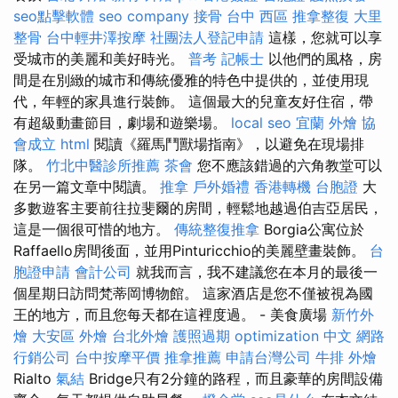
seo點擊軟體
seo company
接骨
台中 西區 推拿整復
大里
整骨
台中輕井澤按摩
社團法人登記申請
這樣，您就可以享
受城市的美麗和美好時光。
普考 記帳士
以他們的風格，房
間是在別緻的城市和傳統優雅的特色中提供的，並使用現
代，年輕的家具進行裝飾。 這個最大的兒童友好住宿，帶
有超級動畫節目，劇場和遊樂場。
local seo
宜蘭 外燴
協
會成立
html
閱讀《羅馬鬥獸場指南》，以避免在現場排
隊。
竹北中醫診所推薦
茶會
您不應該錯過的六角教堂可以
在另一篇文章中閱讀。
推拿
戶外婚禮
香港轉機 台胞證
大
多數遊客主要前往拉斐爾的房間，輕鬆地越過伯吉亞居民，
這是一個很可惜的地方。
傳統整復推拿
Borgia公寓位於
Raffaello房間後面，並用Pinturicchio的美麗壁畫裝飾。
台
胞證申請
會計公司
就我而言，我不建議您在本月的最後一
個星期日訪問梵蒂岡博物館。 這家酒店是您不僅被視為國
王的地方，而且您每天都在這裡度過。 - 美食廣場
新竹外
燴
大安區 外燴
台北外燴
護照過期
optimization 中文
網路
行銷公司
台中按摩平價
推拿推薦
申請台灣公司
牛排 外燴
Rialto
氣結
Bridge只有2分鐘的路程，而且豪華的房間設備