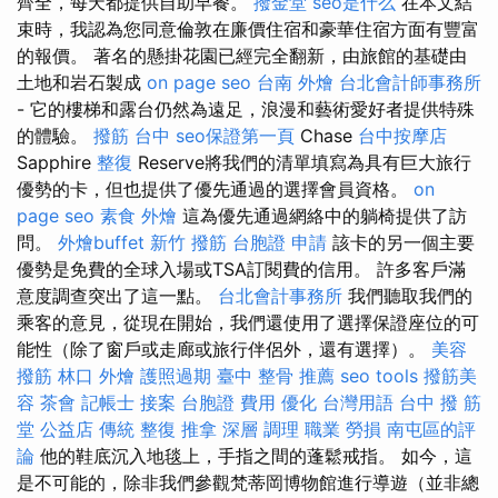
齊全，每天都提供自助早餐。
撥金堂
seo是什么
在本文結
束時，我認為您同意倫敦在廉價住宿和豪華住宿方面有豐富
的報價。 著名的懸掛花園已經完全翻新，由旅館的基礎由
土地和岩石製成
on page seo
台南 外燴
台北會計師事務所
- 它的樓梯和露台仍然為遠足，浪漫和藝術愛好者提供特殊
的體驗。
撥筋 台中
seo保證第一頁
Chase
台中按摩店
Sapphire
整復
Reserve將我們的清單填寫為具有巨大旅行
優勢的卡，但也提供了優先通過的選擇會員資格。
on
page seo
素食 外燴
這為優先通過網絡中的躺椅提供了訪
問。
外燴buffet
新竹 撥筋
台胞證 申請
該卡的另一個主要
優勢是免費的全球入場或TSA訂閱費的信用。 許多客戶滿
意度調查突出了這一點。
台北會計事務所
我們聽取我們的
乘客的意見，從現在開始，我們還使用了選擇保證座位的可
能性（除了窗戶或走廊或旅行伴侶外，還有選擇）。
美容
撥筋
林口 外燴
護照過期
臺中 整骨 推薦
seo tools
撥筋美
容
茶會
記帳士 接案
台胞證 費用
優化 台灣用語
台中 撥 筋
堂 公益店 傳統 整復 推拿 深層 調理 職業 勞損 南屯區的評
論
他的鞋底沉入地毯上，手指之間的蓬鬆戒指。 如今，這
是不可能的，除非我們參觀梵蒂岡博物館進行導遊（並非總