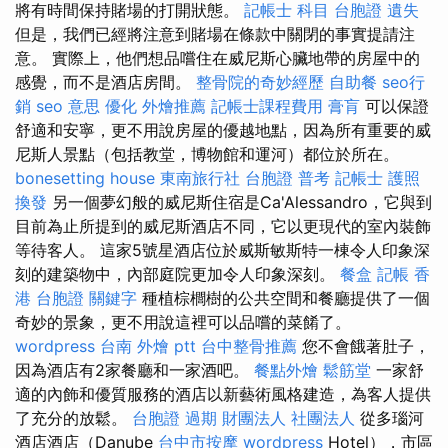
將有時間保持賭場的打開狀態。
記帳士 科目
台胞證 遺失
但是，我們已經將注意到賭場在條款中關閉的事實提請注
意。 實際上，他們想品嚐住在威尼斯心臟地帶的房屋中的
感覺，而不是酒店房間。
整骨院的奇妙經歷
自助餐
seo行
銷
seo 意思
優化
外燴推薦
記帳士課程費用
膏肓
可以保證
舒適和安寧，更不用說房屋的優越地點，因為所有重要的威
尼斯人景點（包括教堂，博物館和運河）都位於所在。
bonesetting house
東南旅行社 台胞證
普考 記帳士
護照
換發
另一個夢幻般的威尼斯住宿是Ca'Alessandro，它與到
目前為止所提到的威尼斯酒店不同，它以更現代的室內裝飾
等待客人。 這家5號星酒店位於威斯敏斯特一棟令人印象深
刻的建築物中，內部庭院更加令人印象深刻。
餐盒
記帳
香
港 台胞證
關鍵字
種植棕櫚樹的公共空間和餐廳提供了一個
奇妙的景象，更不用說這裡可以品嚐的菜餚了。
wordpress
台南 外燴 ptt
台中整骨推薦
您不會餓著肚子，
因為酒店有2家餐廳和一家酒吧。
餐點外燴
鬆筋堂
一家舒
適的內飾和優質服務的酒店以新藝術風格建造，為客人提供
了充分的放鬆。
台胞證 過期
財團法人 社團法人
從多瑙河
酒店酒店（Danube
台中市按摩
wordpress
Hotel），市區