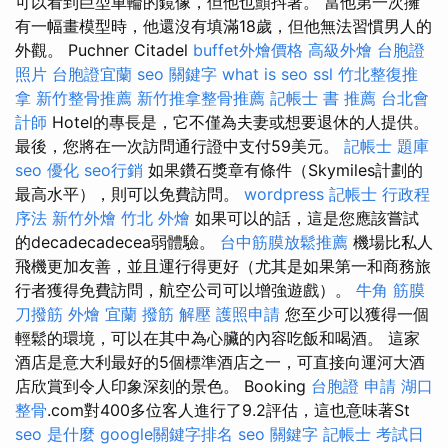
可以看到巨型車輪的鏡像，但他也顫抖著。 當他第一次擁
有一幅畫模型時，他還沒有填滿18歲，但他無法習慣男人的
外觀。 Puchner Citadel
buffet外燴價格
高級外燴
台胞證
照片
台胞證宜蘭
seo 關鍵字
what is seo
ssl
竹北整復推
拿
新竹整骨推薦
新竹推拿整骨推薦
記帳士 書 推薦
台北會
計師
Hotel的專長是，它不僅為夫妻或想要退休的人提供。
最後，您將在一次訪問通行證中支付59美元。
記帳士 題庫
seo 優化
seo行銷
如果鑽石獎章有條件（Skymiles計劃的
最高水平），則可以免費訪問。
wordpress
記帳士 行政程
序法
新竹外燴
竹北 外燴
如果可以的話，這是您應該嘗試
的decadecadecea弱體驗。
台中筋膜放鬆推薦
機場比私人
飛機更加友善，並且運行得更好（尤其是如果第一和商務旅
行者獲得免費訪問，航空公司可以增強遊戲）。
牛角 筋膜
刀撥筋
外燴 宜蘭
撥筋 解壓
護照申請
您至少可以獲得一個
輕鬆的環境，可以在其中為心臟的內容吃飯和喝酒。 這家
酒店是意大利最好的5個標準酒店之一，可直接向運河大酒
店欣賞到令人印象深刻的景色。 Booking
台胞證 申請
湖口
整骨
.com對400多位客人進行了9.2評估，這也意味著St
seo 是什麼
google關鍵字排名
seo 關鍵字
記帳士 考試日