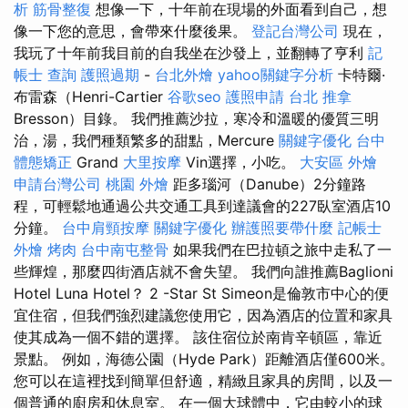
析
筋骨整復
想像一下，十年前在現場的外面看到自己，想
像一下您的意思，會帶來什麼後果。
登記台灣公司
現在，
我玩了十年前我目前的自我坐在沙發上，並翻轉了亨利
記
帳士 查詢
護照過期
-
台北外燴
yahoo關鍵字分析
卡特爾·
布雷森（Henri-Cartier
谷歌seo
護照申請
台北 推拿
Bresson）目錄。 我們推薦沙拉，寒冷和溫暖的優質三明
治，湯，我們種類繁多的甜點，Mercure
關鍵字優化
台中
體態矯正
Grand
大里按摩
Vin選擇，小吃。
大安區 外燴
申請台灣公司
桃園 外燴
距多瑙河（Danube）2分鐘路
程，可輕鬆地通過公共交通工具到達議會的227臥室酒店10
分鐘。
台中肩頸按摩
關鍵字優化
辦護照要帶什麼
記帳士
外燴 烤肉
台中南屯整骨
如果我們在巴拉頓之旅中走私了一
些輝煌，那麼四街酒店就不會失望。 我們向誰推薦Baglioni
Hotel Luna Hotel？ 2 -Star St Simeon是倫敦市中心的便
宜住宿，但我們強烈建議您使用它，因為酒店的位置和家具
使其成為一個不錯的選擇。 該住宿位於南肯辛頓區，靠近
景點。 例如，海德公園（Hyde Park）距離酒店僅600米。
您可以在這裡找到簡單但舒適，精緻且家具的房間，以及一
個普通的廚房和休息室。 在一個大球體中，它由較小的球