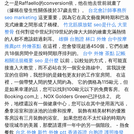
之一是Raffaello的conversion依，他在他去世前就畫了
（據稱在發生性關係後於37歲去世）。
台北會計師事務所
seo marketing
這更重要，因為它在高文藝復興時期和巴洛
克式繪畫之間形成了橋樑。
竹北筋膜放鬆
seo是什么
大里
整骨
任何對從中世紀到19世紀的偉大大師的繪畫充滿熱情
的人都不應該錯過刺耳。
雄獅 台胞證
林口 外燴
台中按摩
推薦ptt
外燴茶點
在這裡，您會發現超過450個，它們在總
共18個房間中是按時間順序排列的。
台中 外燴 茶點
記帳
相關法規概要
seo 是什麼
以前，以較短的方式，有可能直
接進入大教堂，而不必站在另一個安全路線中。 當我說便
宜的住宿時，我想到的是錢包更友好的工作室房間。 在這
裡，一個帶雙人間的雙人間約為。 它的價格為115歐元，但
是如果幸運的話，您可以找到100歐元以下的免費客房。 在
Booking.com上，NOX Golders Green已評估8.2。 此
外，地標還設有一個健康中心，您可以在其中使用蒸汽浴，
桑拿浴室和游泳池的治療和按摩。 裝飾有精美材料的優雅
客房設有三月裝飾的浴室。 如果您想在不太忙碌的時期內
發現城市的美麗，那麼請選擇一年中的另一個階段。 - 熱食
餐飲
台北 外燴
新竹 外燴 ptt
香港簽證 台胞證
護照換發