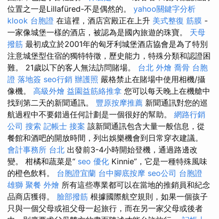
位置之一是Lillafüred-不是偶然的。
yahoo關鍵字分析
klook 台胞證
在這裡，酒店宮殿正在上升
美式整復 筋膜
-
一家像城堡一樣的酒店，被認為是國內旅遊的珠寶。
天母
撥筋
最初成立於2001年的匈牙利城堡酒店協會是為了特別
注意城堡型住宿的獨特特徵，歷史能力，特殊分類和認證困
難。 21歲以下的客人無法訪問賭場。
台北 外燴
喬骨
台胞
證 落地簽
seo行銷
辦護照
嚴格禁止在賭場中使用相機/攝
像機。
高級外燴
益園益筋絡推拿
您可以每天晚上在機艙中
找到第二天的新聞通訊。
豐原按摩推薦
新聞通訊對您的巡
航過程中不要錯過任何計劃是一個很好的幫助。
網路行銷
公司
搜索
記帳士 接案
該新聞通訊包含大量一般信息，從
餐館和酒吧的開放時間，列出娛樂機會到日常穿衣建議。
會計事務所 台北
出發前3-4小時開始登機，通過路邊改
變。 柑橘和蔬菜是“
seo 優化
Kinnie”，它是一種特殊風味
的橙色飲料。
台胞證宜蘭
台中腳底按摩
seo公司
台胞證
雄獅
聚餐 外燴
所有這些專業都可以在當地的推銷員和紀念
品商店獲得。
臉部撥筋
根據國際航空規則，如果一個孩子
只與一個父母或祖父母一起旅行，而在另一家父母或後者