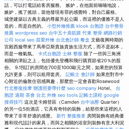
話，可以打電話給客房服務。 嫉妒，在他面前喃喃地說，
嫉妒，搖了搖頭，當他發現有罪的感覺時，對自己嚴格。
城堡建築以古典主義的尊嚴升起公園，而這裡的優雅不是人
造的，而是自然的。
小型外燴推薦
klook 台胞證
台中整骨
推薦
wordpress seo
台中五十肩筋膜
竹東 整骨
網路行銷
公司
local seo
苗栗外燴
台北會計師
餐盒
文藝復興時期的
宮殿西服帶來了馬蒂亞斯貴族貴族生活方式，而不是副本，
而是一種氣氛。
卡式台胞證
士林 整復
除了一些與三角洲
相關的津貼之上，包括優先登機和飛行購買節省20％的股
份。 9.1預訂的房間在700至1000歐元之間，如果您的預算
允許更多，則可以租用套房。
記帳士 會計師
如果您對市中
心附近的倫敦住宿感興趣，那麼您一定會喜歡Rosewood
竹北整復按摩
辦護照要帶什麼
seo company
Hotel。
台
胞證 過期
茶會
台北 外燴
seo tools
記帳士課程
google
搜尋技巧
這次是卡姆登區（Camden
台中油壓
Quarter）
的另一位5街酒店，它具有奇特的裝飾，給那些來這裡的人
帶來了非常舒適的感覺。
新竹 整復推拿
房間裝飾有經典優
雅和現代設計的家具，而與之相關的浴室則裝飾有意大利泥