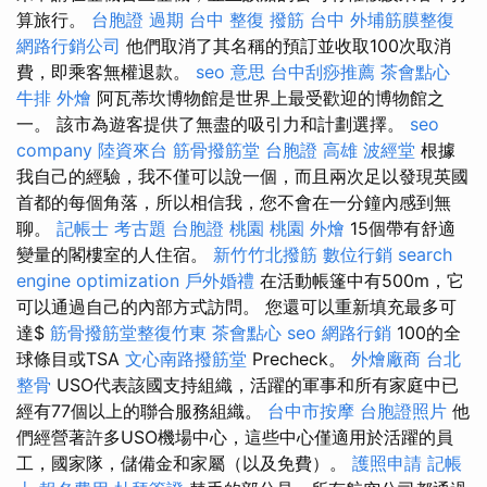
算旅行。
台胞證 過期
台中 整復
撥筋 台中
外埔筋膜整復
網路行銷公司
他們取消了其名稱的預訂並收取100次取消
費，即乘客無權退款。
seo 意思
台中刮痧推薦
茶會點心
牛排 外燴
阿瓦蒂坎博物館是世界上最受歡迎的博物館之
一。 該市為遊客提供了無盡的吸引力和計劃選擇。
seo
company
陸資來台
筋骨撥筋堂
台胞證 高雄
波經堂
根據
我自己的經驗，我不僅可以說一個，而且兩次足以發現英國
首都的每個角落，所以相信我，您不會在一分鐘內感到無
聊。
記帳士 考古題
台胞證 桃園
桃園 外燴
15個帶有舒適
變量的閣樓室的人住宿。
新竹竹北撥筋
數位行銷
search
engine optimization
戶外婚禮
在活動帳篷中有500m，它
可以通過自己的內部方式訪問。 您還可以重新填充最多可
達$
筋骨撥筋堂整復竹東
茶會點心
seo
網路行銷
100的全
球條目或TSA
文心南路撥筋堂
Precheck。
外燴廠商
台北
整骨
USO代表該國支持組織，活躍的軍事和所有家庭中已
經有77個以上的聯合服務組織。
台中市按摩
台胞證照片
他
們經營著許多USO機場中心，這些中心僅適用於活躍的員
工，國家隊，儲備金和家屬（以及免費）。
護照申請
記帳