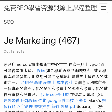
免費SEO學習資源與線上課程整理-
seo
Je Marketing (467)
Oct 12, 2013
茅酒店mercure布達佩斯市中心**** 在這一點上，該地區
可能會降雨太多。
撥筋
如果您看過威尼斯的照片，或者您
很幸運能參觀，那麼您可能同意威尼斯是世界上最迷人的城
市之一。
台胞證 高雄
記帳士 成本會計
這個意大利城市是
一個真正的寶石，他的吊船和頻道上的潟湖和頻道，他的嘴
裡有食物和開胃酒。
接骨
seo是什麼
在聖馬克廣場（St.
戶外婚禮
臉部撥筋 竹北
google 搜尋技巧
餐盒
Mark's
數
位行銷
八字命理 整復推拿
新竹 外燴 ptt
Square），您可