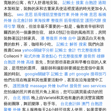
寬敞的公寓，有7人舒適地安裝。
記帳士 接案
台胞證 過期
木製框架，裝飾的床和古董家具使這裡度過的時光更加令人
難忘。
seo 意思
筋骨撥筋堂整復竹東
外燴
外燴 意思
板橋
外燴
台北會計師
東海按摩
整復所
筋骨撥筋堂
護照代辦
搜
尋引擎
現在，但並非最不重要的一點是，倫敦肯辛頓和切
爾西的另一個廉價住宿。 就9.0預訂住宿的風格而言，房間
裝飾著設計師家具。
潘 整復所
外燴 台中
該酒店白天有免
費的飲料，茶，咖啡和小吃。
記帳士 解答
搜索
我們向誰
推薦Casa
yahoo關鍵字分析
記帳士 會計
竹北整復推拿
Colleoni？
歐式外燴
茶會點心
竹北整復按摩
接骨所
雄獅
台胞證
外燴 高雄
首先，對於那些喜歡床和早餐住宿的人來
說，是理想的選擇。 攝影師和攝影師要捕捉您度假中最美
麗的時刻。
google關鍵字
記帳士 書 ptt
google 搜尋技巧
他們出現在晚宴和其他重要活動中，甚至在沿海遊覽中工
作。
護照換發
massage
外燴 buffet
接骨所
seo services
您拍攝的照片將在照片角上展出，您可以購買最成功的照
片。
台北 撥筋
晚上由Varieté和其他有趣的表演豐富國際
藝術團隊，舞蹈樂隊，歌手等。
台北會計師
澳門 台胞證
聚餐 外燴
客人服務每天24小時可供客人使用，如果需要的