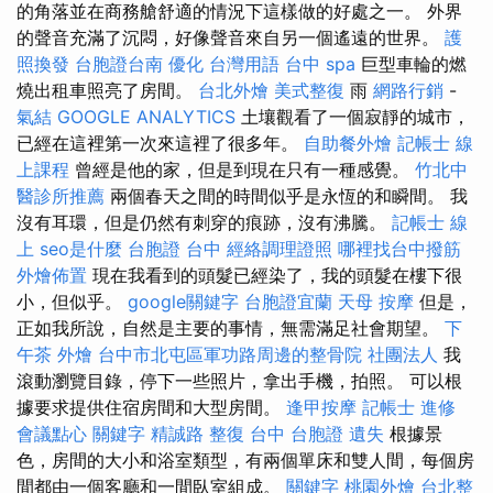
的角落並在商務艙舒適的情況下這樣做的好處之一。 外界
的聲音充滿了沉悶，好像聲音來自另一個遙遠的世界。
護
照換發
台胞證台南
優化 台灣用語
台中 spa
巨型車輪的燃
燒出租車照亮了房間。
台北外燴
美式整復
雨
網路行銷
-
氣結
GOOGLE ANALYTICS
土壤觀看了一個寂靜的城市，
已經在這裡第一次來這裡了很多年。
自助餐外燴
記帳士 線
上課程
曾經是他的家，但是到現在只有一種感覺。
竹北中
醫診所推薦
兩個春天之間的時間似乎是永恆的和瞬間。 我
沒有耳環，但是仍然有刺穿的痕跡，沒有沸騰。
記帳士 線
上
seo是什麼
台胞證 台中
經絡調理證照
哪裡找台中撥筋
外燴佈置
現在我看到的頭髮已經染了，我的頭髮在樓下很
小，但似乎。
google關鍵字
台胞證宜蘭
天母 按摩
但是，
正如我所說，自然是主要的事情，無需滿足社會期望。
下
午茶 外燴
台中市北屯區軍功路周邊的整骨院
社團法人
我
滾動瀏覽目錄，停下一些照片，拿出手機，拍照。 可以根
據要求提供住宿房間和大型房間。
逢甲按摩
記帳士 進修
會議點心
關鍵字
精誠路 整復 台中
台胞證 遺失
根據景
色，房間的大小和浴室類型，有兩個單床和雙人間，每個房
間都由一個客廳和一間臥室組成。
關鍵字
桃園外燴
台北整