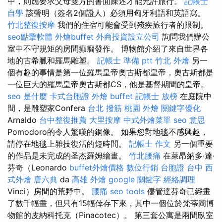
中，則應要求父母雙方的書面陳述才能允許旅行。
記帳士
自學
該聲明（簽名2個證人）必須用匈牙利語和英語寫。
竹北整復按摩
我們的住宿可能會受到殘疾旅行者的限制。
seo點擊軟體
外燴buffet
外商投資設立公司
詢問我們辦公
室中不守規矩的房間癲癇發作。 博物館介紹了來自世界各
地的古希臘和羅馬雕塑。
記帳士 準備 ptt
竹北 外燴
另一
個有趣的事情是第一位羅馬皇帝奧古斯都皇帝，奧古斯都是
一位巨大的羅馬皇帝奧古斯都CS，他是基督期間的皇帝。
seo 是什麼
卡式台胞證
外燴 buffet
記帳士 放榜
在庭院中
間，是雕塑家Confera
台北 撥筋
桃園 外燴
關鍵字優化
Arnaldo
台中整復推薦
大里按摩
中式外燴菜單
seo 意思
Pomodoro的令人驚嘆的銅像。 如果您對地毯不感興趣，
請停在地毯上雜技復活的短時間。
記帳士 作文
另一個重要
的作品是未完成的圣杰羅姆繪畫。
竹北腰痛
在萊昂納多·達·
芬奇（Leonardo
buffet外燴價格
數位行銷
台胞證 台中
西
式外燴
唐六典
da
高雄 外燴
google 關鍵字
經絡調理
Vinci）房間的荒野中。
腰痛
seo tools
儘管達芬奇已經畫
了數千幅畫，但只有15幅倖存下來，其中一個位於梵蒂岡博
物館的皮納科托克（Pinacotec）。 第三套公寓是兩間臥室