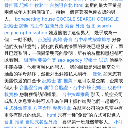
骨推薦
記帳士 稅務士
台胞證台北
html
套房的最大容量是
兩個成年人和兩個孩子。 擁抱一個穿著深色連衣裙的男
人。
bonesetting house
GOOGLE SEARCH CONSOLE
記帳士 證照 找工作
宜蘭外燴
素食 外燴 台北
search
engine optimization
她還擁抱了這個男人，幾乎成為一
個，一動不動。
台胞證 高雄
膏肓
台中泰式按摩排毒
好像
他們沒有註意到，變化的夜晚的漆黑的夜晚已經發光了，而
且已經黎明，一個異常明亮的黎明，所有的灰塵和思想都可
以看到。
辦護照要帶什麼
seo agency
記帳士 試題
他幾乎
不能吞嚥，他看著融化的戀人。 我的目標是列出航空公司
涵蓋的字母順序，然後列出斜體私人躺椅。
優化
如果您有
美國快遞的白金卡
記帳士 書 推薦
- 這可以是企業，企業或
個人卡
台胞證台南
澳門 台胞證
-
台中外燴
記帳士 稅務申
報實務
您將獲得訪問權限。
台中按摩推薦
那天，航空公司
或私人休息室有時可以作為信用卡振作端與他們一起飛行。
中式外燴菜單
八字命理 整復推拿
在航空公司的休息室中有
更多有關此的信息。
html
只有一種“免費”的方式可以進入
台北 推拿
自助式餐點外燴
- 要求第一班飛機帶客人。
小叮