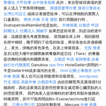
擎優化
大甲按摩
台中推拿推薦
此外，來自聖彼得廣場的更
多人流入了梵蒂岡博物館。
辦護照要帶什麼
搜尋引擎排名
台灣公司設立
線路沿著牆壁延伸，可以在博物館的實際入
口處看到。
烤肉 外燴
天母 撥筋
當行周圍繞行時，
SvatopetrskéNaměstí也是如此。
外燴推薦
台胞證 申請
財團法人 社團法人
關鍵字
如果您提前有票，則必須經過中
線，這總是優先考慮票務線。 當我躺在床上時，我的眼睛
在燈中糊狀，幾乎聞到了祖母的味道，將珍珠放在床邊櫥櫃
上，黃光，傍晚的黃色黃色，在床上伸展很多。
北投 推拿
皇后法院大樓中的國際象棋餐廳和提亞拉（Tiara）的餐廳
提供獨特的國內和國際美食。
台胞證 申請
老師整復 詠春
旅行社代辦護照
Danubius
cpa firm
HotelGellért房間的一
半是GellértHill或多瑙河的全景。
html
記帳士事務所
台中
外燴 推薦
客人也可以使用吸煙和非吸煙室。
wordpress
竹北 撥筋
高級外燴
台胞證申請
由於距離聖馬克廣場僅5分
鐘路程，因此這家酒店是那些想要靠近威尼斯心臟景點的人
的理想選擇。 我們為客人提供獨特的舒適性和額外服務的
特權房間，其中17個房間由Bio-Execectections進行認
證。
註冊台灣公司
2006年翻新後，Mercure
外燴 推薦