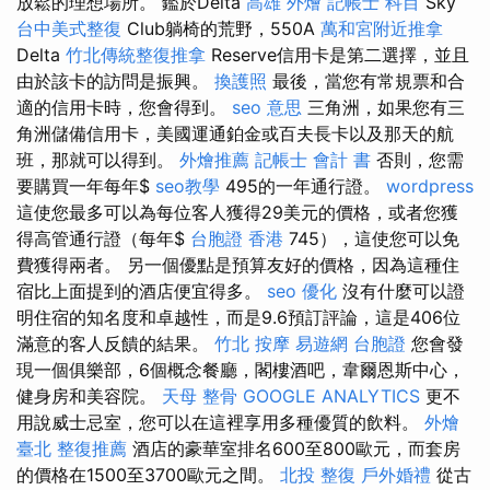
放鬆的理想場所。 鑑於Delta
高雄 外燴
記帳士 科目
Sky
台中美式整復
Club躺椅的荒野，550A
萬和宮附近推拿
Delta
竹北傳統整復推拿
Reserve信用卡是第二選擇，並且
由於該卡的訪問是振興。
換護照
最後，當您有常規票和合
適的信用卡時，您會得到。
seo 意思
三角洲，如果您有三
角洲儲備信用卡，美國運通鉑金或百夫長卡以及那天的航
班，那就可以得到。
外燴推薦
記帳士 會計 書
否則，您需
要購買一年每年$
seo教學
495的一年通行證。
wordpress
這使您最多可以為每位客人獲得29美元的價格，或者您獲
得高管通行證（每年$
台胞證 香港
745），這使您可以免
費獲得兩者。 另一個優點是預算友好的價格，因為這種住
宿比上面提到的酒店便宜得多。
seo 優化
沒有什麼可以證
明住宿的知名度和卓越性，而是9.6預訂評論，這是406位
滿意的客人反饋的結果。
竹北 按摩
易遊網 台胞證
您會發
現一個俱樂部，6個概念餐廳，閣樓酒吧，韋爾恩斯中心，
健身房和美容院。
天母 整骨
GOOGLE ANALYTICS
更不
用說威士忌室，您可以在這裡享用多種優質的飲料。
外燴
臺北
整復推薦
酒店的豪華室排名600至800歐元，而套房
的價格在1500至3700歐元之間。
北投 整復
戶外婚禮
從古