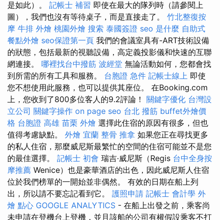
是如此）。
記帳士 補習
即使在最大的隊列時（請參閱上
圖），我們也沒有等待桌子，而是直接走了。
竹北整復按
摩
牛排 外燴
桃園外燴
搜索
泰國簽證
seo 是什麼
自助式
餐點外燴
seo保證第一頁
我們的會議室具有-ART技術設備
的狀態，包括最新的視聽設備，高定義投影儀和快速的互聯
網連接。
哪裡找台中撥筋
波經堂
無論活動如何，您都會找
到所需的所有工具和服務。
台胞證 急件
記帳士線上
即使
您不想使用此服務，也可以提供其座位。 在Booking.com
上，您收到了800多位客人的9.2評論！
關鍵字優化
台灣設
立公司
關鍵字操作
on page seo
台北 撥筋
buffet外燴價
格
台胞證 高雄
苗栗 外燴
選擇此住宿的原因有很多，但也
值得考慮缺點。
外燴 宜蘭
整骨 推拿
如果您正在尋找更多
的私人住宿，那麼威尼斯最繁忙的空間的住宿可能並不是您
的最佳選擇。
記帳士 初會
瑞吉·威尼斯（Regis
台中全身按
摩推薦
Wenice）也是豪華酒店的出色，因此威尼斯人住宿
位於我們榜單的一開始並非偶然。 有效的日期在船上列
出，所以請不要忘記看到它。
護照申請
記帳士 會計學
外
燴 點心
GOOGLE ANALYTICS
- 在船上出發之前，乘客尚
未申請在登機台上登機，並且該船的公司有權假設乘客不打