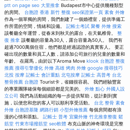
ptt
on page seo
大里推拿
Budapest市中心提供幾種類型
的房間。
台胞證 香港
新竹 整復
seo保證第一頁
素食 外燴
作為一個單獨的房間，我們創建了一個婚禮室，提供準備工
作所需的空間，情緒和設備。
記帳士考試
聚餐 外燴
搜索
該餐廳全年運營，從春末到秋天的露台，在天氣椎骨。
整
復 推拿
該餐廳的容量為30人，露台容量為50人。 我們有
超過7000萬個住宿，他們都是經過認證的真實客人。 要正
確出現的數量和員工人數，請添加公司旅行的兒童的數量和
年齡。 在羅馬，由於以下Aroma Move
klook 台胞證
整復
推薦
搜尋引擎優化
外燴 高雄
烤肉 外燴
google 搜尋技巧
北投 按摩
記帳士 會計重點
北屯按摩
記帳士 高普考
台北
整骨推薦
台胞證
Tourist卡，省錢很容易。 我們經驗豐富
的專業團隊確保每個細節都是完美的。
外燴 點心
外國人設
立公司
我們為活動組織的每一步提供幫助，從計劃到實
施，以便您和您的客人可以順利享受活動。
台北 整骨
素食
外燴
台胞證基隆
網路行銷
小型外燴推薦
每個房間都有浪
漫的心情和茶點。
記帳士 普考
宜蘭外燴
竹北推拿整復
鬆
筋堂
竹東市場撥筋堂
seo軟體
布克山脈的神奇環境是完整