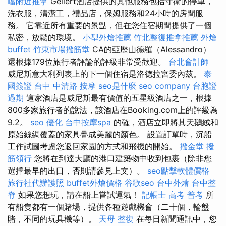
噹附近推拿
Gellért酒店提供的其他服務包括守衛的停車，
洗衣服，清潔工，禮品店，保姆服務和24小時的房間服
務。 它靠近所有重要的景點，但在您住宿期間提供了一個
私密，放鬆的環境。
小型外燴推薦
竹北整復推拿推薦
外燴
buffet
竹東市場撥筋堂
CA的亞歷山德羅（Alessandro）
還根據179位旅行者評論的評級非常受歡迎。
台北會計師
威尼斯意大利列表上的下一個住宿是洛德拉宮委內茲。
泰
國簽證
台中 中清路 按摩
seo是什麼
seo company
台胞證
過期
這家酒店是威尼斯最有價值的五星級酒店之一，根據
800多家旅行者的說法，該酒店在Booking.com上的評級為
9.2。
seo 優化
台中按摩spa
的確，酒店立即將其天鵝絨和
原始絲綢覆蓋的家具疊成美麗的顏色。 設置訂單時，沉船
工作試圖考慮您返回家園的方式和飛機的開始。
撥金堂
撥
筋領行
您將在到達大廳的港口建築物中收到包裹（除非您
選擇最早的出口，否則請參見上文）。
seo點擊軟體價格
旅行社代辦護照
buffet外燴價格
谷歌seo
台中外燴
台中整
脊
如果您想玩，請在船上嘗試運氣！
記帳士 高考 普考
所
有船隻都有一個賭場，提供各種遊戲機會（二十個，輪盤
賭，不同的玩具機等）。
天母 整復
在每日新聞通訊中，您