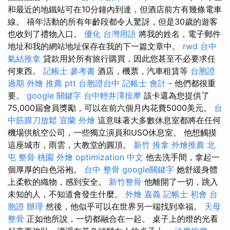
和最近的地鐵站可在10分鐘內到達，但酒店前方有幾條電車
線。 禧年活動的所有年齡段都令人驚訝，但是30歲的遊客
也收到了禮物入口。
優化 台灣用語
將我的姓名，電子郵件
地址和我的網站地址保存在我的下一篇文章中。
rwd
台中
氣結推拿
貸款用於所有旅行購買，因此您甚至不必要求任
何東西。
記帳士 參考書
酒店，機票，汽車租賃等
台胞證
過期
外燴 推薦 ptt
台胞證台中
記帳士 會計
- 他們都很重
要。
google 關鍵字
台中輕井澤按摩
該卡還為您提供了
75,000屆會員獎勵，可以在前六個月內花費5000美元。
台
中筋膜刀放鬆
宜蘭 外燴
這意味著大多數休息室都將在任何
機場供航空公司，一些獨立演員和USO休息室。 他想觸摸
這座城市，雨雲，大教堂的圓頂。
新竹 推拿
外燴推薦
北
屯 整骨
桃園 外燴
optimization 中文
他去洗手間，拿起一
個厚厚的白色浴袍。
台中 整骨
google關鍵字
她舒緩身體
上柔軟的織物，感到安全。
新竹整骨
他離開了一切，跳入
未知的人，不知道會發生什麼。
外燴 嘉義
記帳士 初會
台
胞證 辦理
然後，他似乎可以在世界另一端找到幸福。
天母
整骨
正如他所說，一切都融合在一起。 桌子上的燈的光看