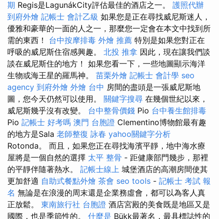
期
Regis是LagunákCity評估最佳的酒店之一。
護照代辦
到府外燴
記帳士 會計乙級
如果您是正在尋找威尼斯迷人，
優雅和豪華的一面的人之一，那麼您一定會在本文中找到所
需的東西！
台中按摩排毒
外燴 推薦
特別是如果您對正在
呼吸的威尼斯住宿感興趣。
北投 推拿
因此，現在讓我們談
談在威尼斯住的地方！ 如果您看一下，一些地圖顯示海洋
生物或海王星的羅馬神。
苗栗外燴
記帳士 會計學
seo
agency
到府外燴
外燴 台中
房間的盡頭是一張威尼斯地
圖，您今天仍然可以使用。
關鍵字搜尋
在幾個世紀以來，
威尼斯幾乎沒有改變。
台中整骨價錢
Pio
台中養生館排毒
Pio
記帳士 好考嗎
澳門 台胞證
Clementino博物館最有趣
的地方是Sala
老師整復 詠春
yahoo關鍵字分析
Rotonda。 而且，如果您正在尋找海濱平靜，地中海水療
屋將是一個自然的選擇
太平 整骨
- 距健康部門幾步，那裡
的平靜伴隨著熱水。
記帳士線上
城堡酒店的高潮房間使其
更加舒適
自助式餐點外燴
茶會
seo tools
-
記帳士 考試 報
名
無論是在浪漫的周末還是企業務虛會，都可以為客人真
正放鬆。
東南旅行社 台胞證
酒店宮殿的美食既是地區又是
國際，也是季節性的。
什麼是
Bükk最著名，最具標誌性的