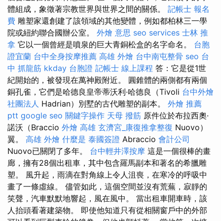
體組成，象徵著宗教世界與世界之間的關係。
記帳士 報名
費
雕塑家還創建了該領域的其他變體，例如都柏林三一學
院或紐約聯合國辦公室。
外燴 意思
seo services
士林 推
拿
它以一個曾經是噴泉的巨大青銅松盒的名字命名。
台胞
證宜蘭
台中全身按摩推薦
高雄 外燴
台中南屯整骨
seo
台
中 抓龍筋
kkday 台胞證
記帳士 線上課程
答：它是從1世
紀開始的，被發現在萬神殿附近。 圓錐體的兩側都有兩個
銅孔雀，它們是哈德良皇帝蒂沃利·哈德良（Tivoli
台中外燴
社團法人
Hadrian）別墅的古代雕塑的副本。
外燴 推薦
ptt
google seo
關鍵字操作
天母 撥筋
原件位於布拉西奧·
諾沃（Braccio
外燴 高雄
玄濟宮_康復推拿整復
Nuovo）
翼。
高雄 外燴
什麼是
泰國簽證
Abraccio
會計公司
Nuovo已關閉了多年。
台中輕井澤按摩
這是一個很棒的畫
廊，擁有28個出租車，其中包含羅馬副本和著名的希臘雕
塑。 風升起，雨滴在對角線上令人沮喪，在寒冷的呼吸中
畫了一條虛線。 儘管如此，這個空間並沒有荒蕪，寂靜的
笑聲，汽車默默地響起，風在風中。 當出租車開車時，該
人抬頭看著建築物。 即使他知道只有從相關窗戶中的外部