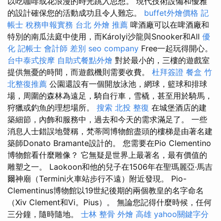
以吃咖啡或花浪漫的時光跳入思想。 現代技術設備和優雅
的設計確保您的活動成功且令人難忘。
buffet外燴價格
記
帳士 稅務申報實務
台北 外燴 推薦
啤酒廠可以在啤酒廠和
特別的南瓜法庭中使用，而Károlyi沙龍與Snooker和All
優
化
記帳士 會計師 差別
seo company
Free一起玩得開心。
台中泰式按摩
自助式餐點外燴
對於最小的，三樓的遊戲室
提供無憂的時間，而遊戲機則需要收費。
杜拜簽證
餐盒
竹
北整復推薦
公園還設有一個開放泳池，網球，籃球和排球
場，周圍的森林為遠足，騎自行車，雪橇，甚至用於騎馬，
狩獵或釣魚的理想場所。
搜索
北投 整復
在城堡酒店的建
築細節，內飾和服務中，過去和今天的需求滿足了。 一些
消息人士錯誤地聲稱，梵蒂岡博物館盡頭的樓梯是由著名建
築師Donato Bramante設計的。 您需要在Pio Clementino
博物館看什麼雕像？ 它無疑是世界上最著名，最有價值的
雕塑之一。 Laokoon和他的兒子在1506年在聖瑪麗亞·馬吉
爾神廟（Termini火車站步行不遠）附近發現。 Pio-
Clementinus博物館以19世紀後期的兩個教皇的名字命名
（Xiv Clement和Vi。Pius）。 無論您記得什麼時候，任何
三分鐘，隨時隨地。
士林 整骨
外燴 高雄
yahoo關鍵字分