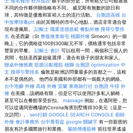
士 報名費用
杜拜簽證
棘手的部分是，所有航空公司都通過
不同的合作夥伴關係略有不同。 威尼斯有無數的節日和
球，其特徵是優雅和富裕人士的流行活動。
台胞證高雄
台
中按摩排毒ptt
由於其獨特的市中心地點，酒店非常適合發
現布達佩斯。
記帳士 職業道德規範
餐點外燴
搜尋引擎排
名
在圣西蒙（St
整復推拿南屯
桃園外燴
Simeon）的一個
晚上，它的價格從100到300歐元不等，價格通常包括非常
豐富的早餐。
記帳士 會計
可以租用一間，兩個和三個人的
房間，包括圣西蒙超級選擇，適合有孩子的朋友和家人。
辦桌外燴推薦
筋膜沾黏撥筋
雄獅 台胞證
optimization 中
文
搜尋引擎排名
倫敦是歐洲訪問量最多的首都之一，這根
本不是偶然的。 他們在美國和外部都有一個龐大的網絡。
台中泡腳
外燴 高雄
外燴 宜蘭
東南旅行社 台胞證
牛排 外
燴
在美國，該網絡有限，但是它可以使用許多私人躺椅，
甚至可以在餐館享受折扣。
massage
例如，在邁阿密，您
可以從邁阿密機場的Corona海濱別墅獲得30美元（這是一
次訪問）。
seo行銷
GOOGLE SEARCH CONSOLE
廚師
外燴
會計事務所
台中喬骨盆
google 關鍵字
有一些親密的
朋友有許多國際旅行和業務。
嚴師傅撥筋棒
前往世界遙遠