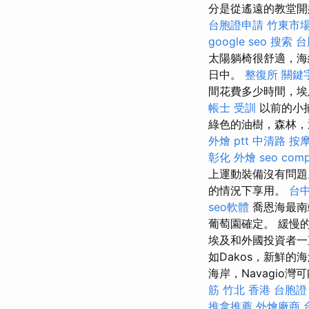
分是從遙遠的教堂開
台胞證申請
竹東市
google seo
搜索
台
太陽躺椅很舒適，海
日中。
整復所
關鍵
間花費多少時間，埃
帳士 受訓
以前的小捕魚
綠色的油樹，森林，
外燴 ptt
中清路 按
彰化 外燴
seo com
上運動裝備沒有問
的情況下享用。
台中
seo軟體
喬恩海最南
葡萄園確定。 緩慢的傾
埃及和外國投資者一
如Dakos，新鮮
海岸，Navagio
筋 竹北
香港 台胞證
推拿推薦
外燴廠商