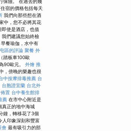
行保險。 在過去的幾
住宿的價格包括每天
所
我們向那些想在酒
家中，您不必將其花
但即使是酒店，也值
燴
我們建議您始終檢
，早餐瑜伽，水中有
 南屯區的評論
聚餐 外
踏板車100歐
為90歐元。
外燴 推
中，傍晚的樂趣也很
台中按摩排毒推薦
台
文
台胞證宜蘭
台北外
燴佈置
台中養生館排
推薦
在市中心附近是
個真正的地中海城
分鐘，轉移花了3個
令人印象深刻和豐富
茶會
最有吸引力的部