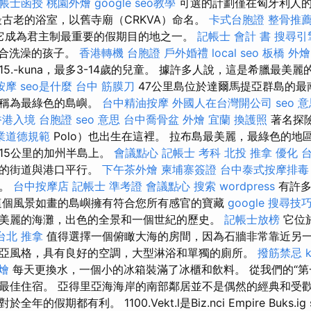
帳士函授
桃園外燴
google seo教學
可選的計劃僅在匈牙利人的
最古老的浴室，以舊寺廟（CRKVA）命名。
卡式台胞證
整骨推
它成為君主制最重要的假期目的地之一。
記帳士 會計 書
搜尋引
適合洗澡的孩子。
香港轉機 台胞證
戶外婚禮
local seo
板橋 外燴
15.-kuna，最多3-14歲的兒童。 據許多人說，這是希臘最美
按摩
seo是什麼
台中 筋膜刀
47公里島位於達爾馬提亞群島的最
被稱為最綠色的島嶼。
台中精油按摩
外國人在台灣開公司
seo 
香港入境 台胞證
seo 意思
台中喬骨盆
外燴 宜蘭
換護照
著名探險
業道德規範
Polo）也出生在這裡。 拉布島最美麗，最綠色的地
15公里的加州半島上。
會議點心
記帳士 考科
北投 推拿
優化 
要的街道與港口平行。
下午茶外燴
柬埔寨簽證
台中泰式按摩排毒
客。
台中按摩店
記帳士 準考證
會議點心
搜索
wordpress
有許多
這個風景如畫的島嶼擁有符合您所有感官的寶藏
google 搜尋技
美麗的海灘，出色的全景和一個世紀的歷史。
記帳士放榜
它位
台北 推拿
值得選擇一個俯瞰大海的房間，因為石牆非常靠近另
亞風格，具有良好的空調，大型淋浴和單獨的廁所。
撥筋禁忌
燴
每天更換水，一個小的冰箱裝滿了冰櫃和飲料。 從我們的“第
最佳住宿。 亞得里亞海海岸的南部鄰居並不是偶然的經典和受歡
假期都有利。 1100.Vekt.l是Biz.nci Empire Buks.ig s