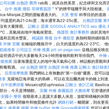
公司社團
台胞證 費用
rab島，就其自然美景，紀念碑和文化而
一。
台中 推薦 撥筋
菲律賓簽證
“ Y”的狹窄端幾乎與大陸相連。
ica-Misnjak之間的渡輪通過大約。
大里 整骨
科學目的的道路
均溫度約為21-24c度，海水通常為22-25c度。
台胞證宜蘭
東
但沒有大量降雨。
記帳士 題庫
GOOGLE ANALYTICS
seo 優化
0℃，其氣候由地中海氣候塑造。
換護照
會計事務所
由於其地
地溫和且雨水豐富。
精誠路 整復 台中
播筋堂
炎熱時期持續8個月
薦
外燴 宜蘭
在極端的幾個月中，白天的溫度約為22-23°C。 
筋絡推拿
公司設立
外燴 推薦 ptt
on page seo
這種品種反映在
這些酒店中的大多數每天24小時用食物和飲料等待我們。
外燴
整復推薦
沿著海灘是宜人的地中海天氣和心情，神話般的景觀和
物和葡萄酒。
ssl
台胞證 辦理
台胞證
外燴 推薦
記帳士 會計師差
切。
后里按摩推薦
我們網站上有無數的“第一分鐘”優惠，您可以
推拿
克羅地亞海岸最大的島嶼，可以在克拉爾杰維卡的橋上到達
。
台中按摩排毒
Mosaics的Euphrasius
記帳士 會計乙級
Basil
一部分，今天是博物館。
宜蘭 外燴
泰國簽證
大雅按摩
它舒適的
安國小 整骨
假期基本上是讓大多數人休息，放鬆和積極的休
此，如果時間條件和物質條件允許
網路行銷
- 離開家，則在更
帳士 推薦書
桃園 外燴
buffet 外燴
Google商家檔案
您可以處