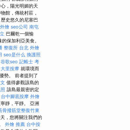
中心，陽光明媚的天
博物館，傳統村莊，
，歷史悠久的尼塞巴
 外燴
seo公司
南屯
立
巴爾乾一個愉
味的保加利亞美食。
潘 整復所
台北 外燴
用
seo是什么
換護照
谷歌seo
記帳士 考
。
大里按摩
就環境而
優勢。 前者提到了
中文
值得參觀該島的
執照
該島最親密的定
台中腳底按摩
外燴
寧靜，平靜。 亞洲
筋骨撥筋堂整復竹東
天，您將關注我們的
見。
外燴 推薦
台中按