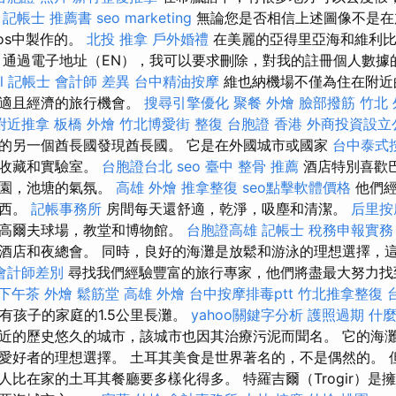
。
記帳士 推薦書
seo marketing
無論您是否相信上述圖像不是在
hos中製作的。
北投 推拿
戶外婚禮
在美麗的亞得里亞海和維利比
，通過電子地址（EN），我可以要求刪除，對我的註冊個人數據
l
記帳士 會計師 差異
台中精油按摩
維也納機場不僅為住在附近
舒適且經濟的旅行機會。
搜尋引擎優化
聚餐 外燴
臉部撥筋 竹北
附近推拿
板橋 外燴
竹北博愛街 整復
台胞證 香港
外商投資設立
的另一個酋長國發現酋長國。 它是在外國城市或國家
台中泰式
學收藏和實驗室。
台胞證台北
seo
臺中 整骨 推薦
酒店特別喜歡
幻園，池塘的氣氛。
高雄 外燴
推拿整復
seo點擊軟體價格
他們經
東西。
記帳事務所
房間每天還舒適，乾淨，吸塵和清潔。
后里按
，高爾夫球場，教堂和博物館。
台胞證高雄
記帳士 稅務申報實務
酒店和夜總會。 同時，良好的海灘是放鬆和游泳的理想選擇，
會計師差別
尋找我們經驗豐富的旅行專家，他們將盡最大努力找
下午茶 外燴
鬆筋堂
高雄 外燴
台中按摩排毒ptt
竹北推拿整復
有孩子的家庭的1.5公里長灘。
yahoo關鍵字分析
護照過期
什
近的歷史悠久的城市，該城市也因其治療污泥而聞名。 它的海灘
愛好者的理想選擇。 土耳其美食是世界著名的，不是偶然的。 
人比在家的土耳其餐廳要多樣化得多。 特羅吉爾（Trogir）是