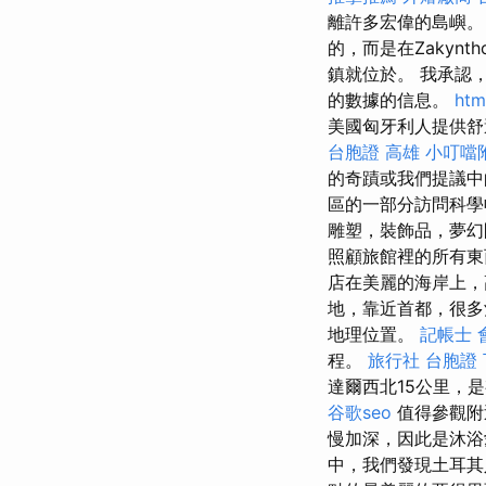
離許多宏偉的島嶼
的，而是在Zakynt
鎮就位於。 我承認
的數據的信息。
htm
美國匈牙利人提供
台胞證 高雄
小叮噹
的奇蹟或我們提議中
區的一部分訪問科
雕塑，裝飾品，夢
照顧旅館裡的所有
店在美麗的海岸上
地，靠近首都，很多
地理位置。
記帳士 
程。
旅行社 台胞證
達爾西北15公里，是
谷歌seo
值得參觀附
慢加深，因此是沐浴
中，我們發現土耳其