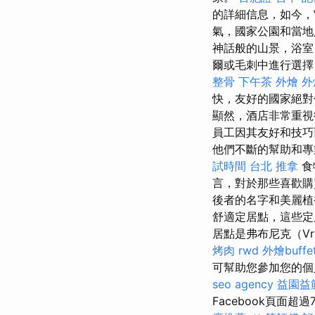
的詳細信息，如今，
氣，國家公園和當地
神話般的山景，浴室
爾或毛刺中進行選擇
整骨
下午茶 外燴
外
快，友好的國家絕
顯然，酒店非常重視
員工因其友好和技
他們不斷的幫助和專
試時間
台北 推拿
食
言，對於那些喜歡購
後者的名字和美麗
舒適定居點，這些定
居點是弗布尼克（Vr
烤肉
rwd
外燴buffe
可幫助您參加您的個
seo agency
益園益
Facebook頁面