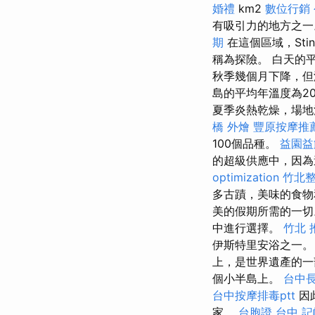
婚禮
km2
數位行銷
有吸引力的地方之
期
在這個區域，Stin
稱為探險。 白天的平
秋季幾個月下降，
島的平均年溫度為2
夏季炎熱乾燥，場
橋 外燴
豐原按摩推
100個品種。
益園益
的超級供應中，因為
optimization
竹北
多古蹟，美味的食
美的假期所需的一
中進行選擇。
竹北 
伊斯特里安浴之一
上，是世界遺產的
個小半島上。
台中長
台中按摩排毒ptt
因
家。
台胞證 台中
記