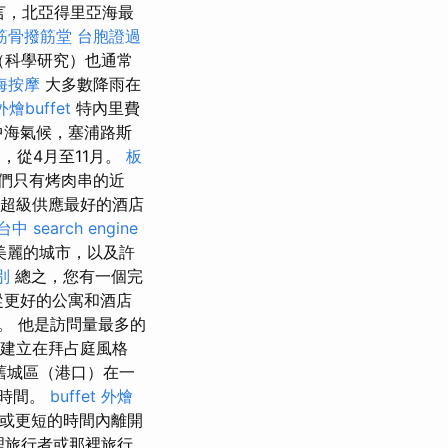
言，北亞得里亞海最
筋骨撥筋堂
台胞證過
（科學研究）也通常
海按摩
大多數降雨在
外燴buffet
特內里費
中海氣候，塞浦路斯
，從4月至11月。
板
他們只有烤肉串的近
超級供應最好的酒店
 台中
search engine
美麗的城市，以及許
別
總之，您有一個完
從更好的公寓和酒店
。 他是訪問量最多的
ica建立在拜占庭風格
舊城區（港口）在一
閒時間。
buffet 外燴
長或更短的時間內離開
理旅行者或那裡旅行