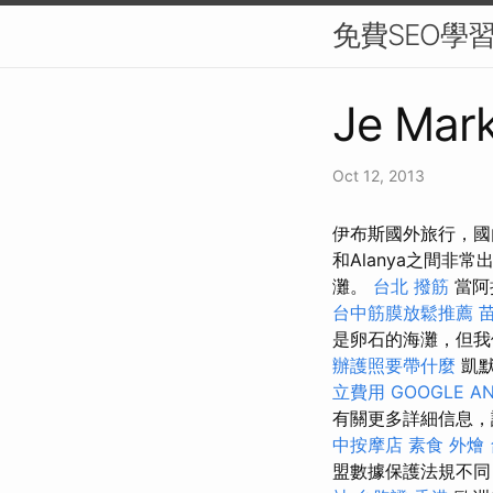
免費SEO學
Je Mark
Oct 12, 2013
伊布斯國外旅行，國
和Alanya之間非常
灘。
台北 撥筋
當阿
台中筋膜放鬆推薦
是卵石的海灘，但我
辦護照要帶什麼
凱默
立費用
GOOGLE AN
有關更多詳細信息
中按摩店
素食 外燴
盟數據保護法規不同