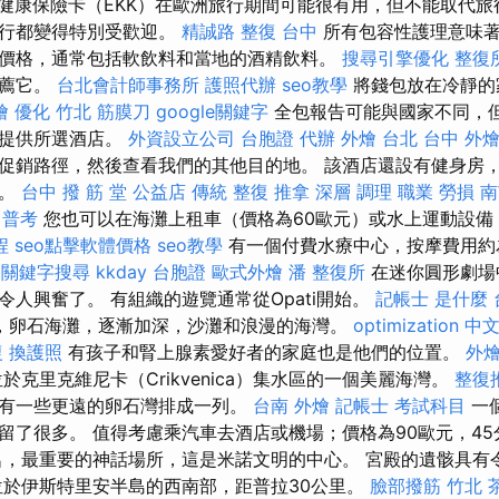
健康保險卡（EKK）在歐洲旅行期間可能很有用，但不能取代旅
旅行都變得特別受歡迎。
精誠路 整復 台中
所有包容性護理意味著
價格，通常包括軟飲料和當地的酒精飲料。
搜尋引擎優化
整復
推薦它。
台北會計師事務所
護照代辦
seo教學
將錢包放在冷靜的
燴
優化
竹北 筋膜刀
google關鍵字
全包報告可能與國家不同，
內提供所選酒店。
外資設立公司
台胞證 代辦
外燴 台北
台中 外
促銷路徑，然後查看我們的其他目的地。 該酒店還設有健身房
部。
台中 撥 筋 堂 公益店 傳統 整復 推拿 深層 調理 職業 勞損
 普考
您也可以在海灘上租車（價格為60歐元）或水上運動設備（
程
seo點擊軟體價格
seo教學
有一個付費水療中心，按摩費用約
關鍵字搜尋
kkday 台胞證
歐式外燴
潘 整復所
在迷你圓形劇場
令人興奮了。 有組織的遊覽通常從Opati開始。
記帳士 是什麼
，卵石海灘，逐漸加深，沙灘和浪漫的海灣。
optimization 中
復
換護照
有孩子和腎上腺素愛好者的家庭也是他們的位置。
外
克里克維尼卡（Crikvenica）集水區的一個美麗海灣。
整復
有一些更遠的卵石灣排成一列。
台南 外燴
記帳士 考試科目
一
留了很多。 值得考慮乘汽車去酒店或機場；價格為90歐元，45
名，最重要的神話場所，這是米諾文明的中心。 宮殿的遺骸具有
位於伊斯特里安半島的西南部，距普拉30公里。
臉部撥筋 竹北