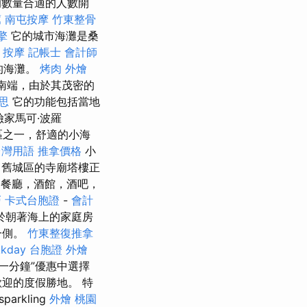
數量合適的人數開
薦
南屯按摩
竹東整骨
擎
它的城市海灘是桑
按摩
記帳士 會計師
麗的海灘。
烤肉 外燴
南端，由於其茂密的
意思
它的功能包括當地
家馬可·波羅
區之一，舒適的小海
台灣用語
推拿價格
小
舊城區的寺廟塔樓正
餐廳，酒館，酒吧，
巧
卡式台胞證
-
會計
於朝著海上的家庭房
一側。
竹東整復推拿
kkday 台胞證
外燴
一分鐘”優惠中選擇
迎的度假勝地。 特
parkling
外燴 桃園