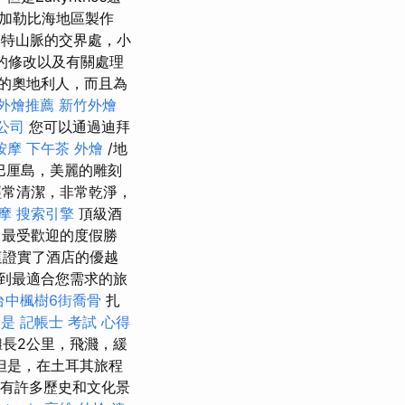
加勒比海地區製作
特山脈的交界處，小
的修改以及有關處理
的奧地利人，而且為
外燴推薦
新竹外燴
公司
您可以通過迪拜
按摩
下午茶 外燴
/地
巴厘島，美麗的雕刻
常清潔，非常乾淨，
摩
搜索引擎
頂級酒
最受歡迎的度假勝
這證實了酒店的優越
到最適合您需求的旅
台中楓樹6街喬骨
扎
麼是
記帳士 考試 心得
長2公里，飛濺，緩
但是，在土耳其旅程
擁有許多歷史和文化景