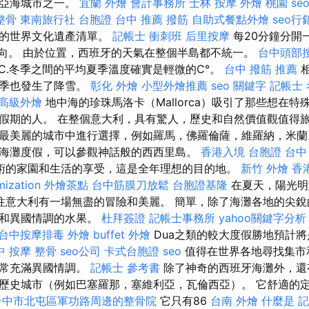
里亞海城市之一。
宜蘭 外燴
會計事務所
士林 按摩
外燴 桃園
seo
整骨
東南旅行社 台胞證
台中 推薦 撥筋
自助式餐點外燴
seo行
織的世界文化遺產清單。
記帳士 衝刺班
后里按摩
每20分鐘分開
/方向。 由於位置，西班牙的天氣在整個半島都不統一。
台中頭部
C.冬季之間的平均夏季溫度確實是輕微的C°。
台中 撥筋 推薦
相
冬季也發生了降雪。
彰化 外燴
小型外燴推薦
seo 關鍵字
記帳士 
高級外燴
地中海的珍珠馬洛卡（Mallorca）吸引了那些想在
假期的人。 在整個意大利，具有驚人，歷史和自然價值觀值得
最美麗的城市中進行選擇，例如羅馬，佛羅倫薩，維羅納，米
海灘度假，可以參觀神話般的西西里島。
香港入境 台胞證
台中
術的家園和生活的享受，這是全年理想的目的地。
新竹 外燴
香
mization
外燴茶點
台中筋膜刀放鬆
台胞證基隆
在夏天，陽光明
往意大利有一場無盡的冒險和美麗。 簡單，除了海灘各地的尖銳
鮮和異國情調的水果。
杜拜簽證
記帳士事務所
yahoo關鍵字分析
台中按摩排毒
外燴
buffet 外燴
Dua之類的較大度假勝地預計
中 按摩 整骨
seo公司
卡式台胞證
seo
值得在世界各地尋找集市
非常充滿異國情調。
記帳士 參考書
除了神奇的西班牙海灘外，還
歷史城市（例如巴塞羅那，塞維利亞，瓦倫西亞）。 它舒適的
台中市北屯區軍功路周邊的整骨院
它只有86
台南 外燴
什麼是
記