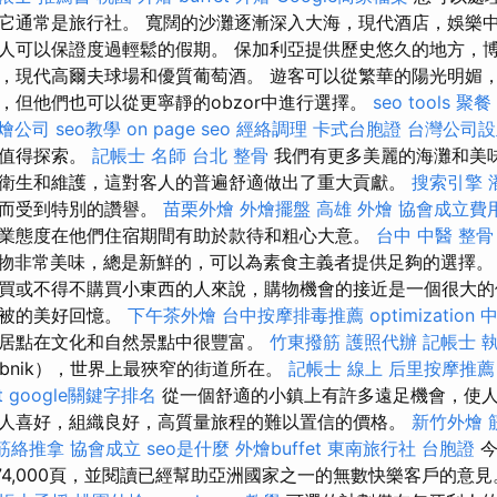
它通常是旅行社。 寬闊的沙灘逐漸深入大海，現代酒店，娛樂
人可以保證度過輕鬆的假期。 保加利亞提供歷史悠久的地方，
，現代高爾夫球場和優質葡萄酒。 遊客可以從繁華的陽光明媚
，但他們也可以從更寧靜的obzor中進行選擇。
seo tools
聚餐
燴公司
seo教學
on page seo
經絡調理
卡式台胞證
台灣公司設
對值得探索。
記帳士 名師
台北 整骨
我們有更多美麗的海灘和美
衛生和維護，這對客人的普遍舒適做出了重大貢獻。
搜索引擎
巧而受到特別的讚譽。
苗栗外燴
外燴擺盤
高雄 外燴
協會成立費
業態度在他們住宿期間有助於款待和粗心大意。
台中 中醫 整骨
物非常美味，總是新鮮的，可以為素食主義者提供足夠的選擇
買或不得不購買小東西的人來說，購物機會的接近是一個很大的
植被的美好回憶。
下午茶外燴
台中按摩排毒推薦
optimization 
居點在文化和自然景點中很豐富。
竹東撥筋
護照代辦
記帳士 
bnik），世界上最狹窄的街道所在。
記帳士 線上
后里按摩推薦
t
google關鍵字排名
從一個舒適的小鎮上有許多遠足機會，使人
人喜好，組織良好，高質量旅程的難以置信的價格。
新竹外燴
筋絡推拿
協會成立
seo是什麼
外燴buffet
東南旅行社 台胞證
今
超過74,000頁，並閱讀已經幫助亞洲國家之一的無數快樂客戶的意