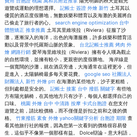
費用
台胞證 桃園
萬和宮附近推拿
陽光明媚的秋天是觀光
遊覽或運動的理想選擇。
記帳士 簽證
外燴 新竹
土耳其以
優質的酒店度假勝地，無數娛樂和體育以及海灘的美麗將自
己偷走了旅行者的心。
search engine optimization
台中
體態矯正
推拿推薦
土耳其里維埃拉（Riviera）征服了沙
灘，逐漸深入的海洋，出色的海灘服務，許多娛樂和體育活
動以及背景中托羅斯山脈的景象。
台北記帳士推薦
烤肉 外
燴
網路行銷
愛琴海里維埃拉（Riviera）擁有令人嘆為觀止
的自然環境，並擁有較小，更親密的度假勝地。 海岸線是
一個寬闊的沙灘，就在酒店旁邊，大海通常在這裡更冷，但
是進入，太陽躺椅最多每天要花費。
google seo
社團法人
財團法人
新竹 外燴 ptt
在海灘的某些地方，沙子更粗糙，
但到處都是安全的。
記帳士 接案
台中 撥筋
關鍵字
有些地
方有陽光躺椅，在其他地方只有沙子，每個人都選擇自己的
口味。
桃園 外燴
台中 中清路 按摩
卡式台胞證
在您支付
遊覽之前，請比較價格，而不僅僅是折扣之前和之後的價
格。
竹東撥筋
素食 外燴
yahoo關鍵字分析
台胞證 期限
查
看其他旅行社的報價，因為您第一次看到的價格很容易發
生，這似乎不像第一個那樣有益。 Dolce辯論 - 意大利語，