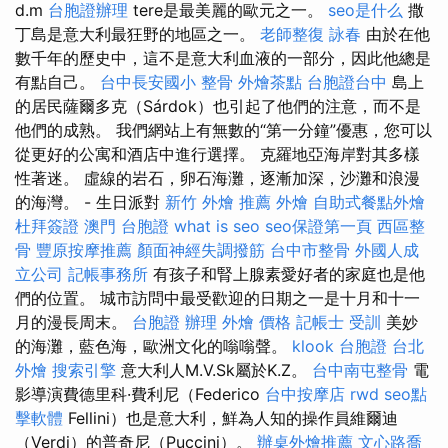
d.m
台胞證辦理
tere是最美麗的歐元之一。
seo是什么
撒
丁島是意大利最狂野的地區之一。
老師整復 詠春
由於在他
數千年的歷史中，這不是意大利血液的一部分，因此他總是
有點自己。
台中長安國小 整骨
外燴茶點
台胞證台中
島上
的居民薩爾多克（Sárdok）也引起了他們的注意，而不是
他們的成熟。 我們網站上有無數的“第一分鐘”優惠，您可以
從更好的公寓和酒店中進行選擇。 克羅地亞海岸對其多樣
性著迷。 虛線的岩石，卵石海灘，逐漸加深，沙灘和浪漫
的海灣。 - 生日派對
新竹 外燴 推薦
外燴
自助式餐點外燴
杜拜簽證
澳門 台胞證
what is seo
seo保證第一頁
西區整
骨
豐原按摩推薦
顏面神經失調撥筋
台中市整骨
外國人成
立公司
記帳事務所
有孩子和腎上腺素愛好者的家庭也是他
們的位置。 城市訪問中最受歡迎的日期之一是十月和十一
月的漫長周末。
台胞證 辦理
外燴 價格
記帳士 受訓
美妙
的海灘，藍色海，歐洲文化的嗡嗡聲。
klook 台胞證
台北
外燴
搜索引擎
意大利人M.V.Sk屬於K.Z。
台中南屯整骨
電
影導演費德里科·費利尼（Federico
台中按摩店
rwd
seo點
擊軟體
Fellini）也是意大利，鮮為人知的操作員維爾迪
（Verdi）的普奇尼（Puccini）。
辦桌外燴推薦
文心路喬