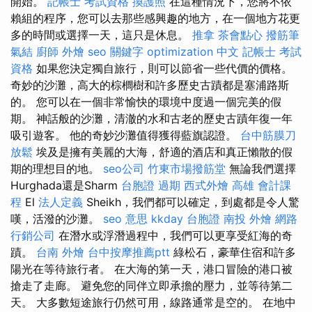
開始。
記帳士 考試資格
換護照
在這種情況下，您將不依
賴組的程序，您可以去那些感興趣的地方，在一個地方花更
多的時間或選擇一天，這只是休息。
推拿
茶會點心
撥筋筆
氣結
廚師 外燴
seo 關鍵字
optimization 中文
記帳士 考試
資格
如果您決定獨自旅行，則可以節省一些代價的價格。
奇妙的沙灘，高大的棕櫚樹和許多歷史古蹟都是塞浦路斯
的。 您可以在一個非常愉快的環境中度過一個完美的假
期。 神話般的沙灘，清澈的水和古老的歷史古蹟年復一年
吸引遊客。 他的奇妙沙灘值得獲得藍旗認證。
台中筋膜刀
放鬆
埃及是擁有美麗的大海，舒適的酒店和真正懶散的假
期的理想目的地。
seo公司
竹東市場撥筋堂
無論我們選擇
Hurghada還是Sharm
台胞證 過期
西式外燴
高雄 會計課
程
El
法人定義
Sheikh，我們都可以確定，到處都是令人驚
嘆，活潑的沙灘。
seo 意思
kkday 台胞證
南投 外燴
網路
行銷公司
在潛水或浮潛過程中，我們可以更享受紅海的奇
蹟。
台南 外燴
台中按摩推薦ptt
綠松石，豪華住宿和許多
陽光在等待旅行者。 在大海的第一天，港口冒險的港口被
搶走了走廊。 避免您的同伴立即承擔的壓力，並等待第二
天。 大多數短途旅行仍然可用，線路通常是空的。 在地中