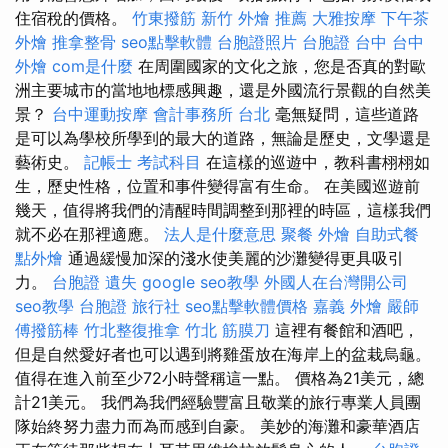
住宿稅的價格。
竹東撥筋
新竹 外燴 推薦
大雅按摩
下午茶
外燴
推拿整骨
seo點擊軟體
台胞證照片
台胞證 台中
台中
外燴
com是什麼
在周圍國家的文化之旅，您是否真的對歐
洲主要城市的當地地標感興趣，還是外國流行景觀的自然美
景？
台中運動按摩
會計事務所 台北
毫無疑問，這些道路
是可以為學校所學到的最大的道路，無論是歷史，文學還是
藝術史。
記帳士 考試科目
在這樣的巡遊中，教科書栩栩如
生，歷史性格，位置和事件變得富有生命。 在美國巡遊前
幾天，值得將我們的清醒時間調整到那裡的時區，這樣我們
就不必在那裡適應。
法人是什麼意思
聚餐 外燴
自助式餐
點外燴
通過緩慢加深的淺水使美麗的沙灘變得更具吸引
力。
台胞證 遺失
google seo教學
外國人在台灣開公司
seo教學
台胞證 旅行社
seo點擊軟體價格
嘉義 外燴
嚴師
傅撥筋棒
竹北整復推拿
竹北 筋膜刀
這裡有餐館和酒吧，
但是自然愛好者也可以遇到將雞蛋放在海岸上的盆栽烏龜。
值得在進入前至少72小時聲稱這一點。 價格為21美元，總
計21美元。 我們為我們經驗豐富且敬業的旅行專業人員團
隊始終努力盡力而為而感到自豪。 美妙的海灘和豪華酒店