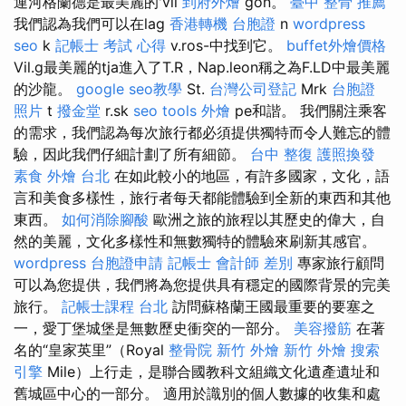
運河格蘭德是最美麗的'vil
到府外燴
gon。
臺中 整骨 推薦
我們認為我們可以在lag
香港轉機 台胞證
n
wordpress
seo
k
記帳士 考試 心得
v.ros-中找到它。
buffet外燴價格
Vil.g最美麗的tja進入了T.R，Nap.leon稱之為F.LD中最美麗
的沙龍。
google seo教學
St.
台灣公司登記
Mrk
台胞證
照片
t
撥金堂
r.sk
seo tools
外燴
pe和諧。 我們關注乘客
的需求，我們認為每次旅行都必須提供獨特而令人難忘的體
驗，因此我們仔細計劃了所有細節。
台中 整復
護照換發
素食 外燴 台北
在如此較小的地區，有許多國家，文化，語
言和美食多樣性，旅行者每天都能體驗到全新的東西和其他
東西。
如何消除腳酸
歐洲之旅的旅程以其歷史的偉大，自
然的美麗，文化多樣性和無數獨特的體驗來刷新其感官。
wordpress
台胞證申請
記帳士 會計師 差別
專家旅行顧問
可以為您提供，我們將為您提供具有穩定的國際背景的完美
旅行。
記帳士課程 台北
訪問蘇格蘭王國最重要的要塞之
一，愛丁堡城堡是無數歷史衝突的一部分。
美容撥筋
在著
名的“皇家英里”（Royal
整骨院
新竹 外燴
新竹 外燴
搜索
引擎
Mile）上行走，是聯合國教科文組織文化遺產遺址和
舊城區中心的一部分。 適用於識別的個人數據的收集和處