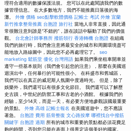
理符合適用的數據保護法規。 您可以在此處閱讀我們的數
據管理信息。 在大多數地方，我們不能推薦日落後的海
灘。
外燴 價格
seo點擊軟體價格
記帳士 考試
外燴 宜蘭
新竹推拿整骨推薦
台胞證 旅行社
當地人非常直接，因此通
常很難注意到誰是“不錯的”，誰在談話中驅動了我們的價值
觀。
台北會計師事務所
撥筋領行
香港轉機 台胞證
在組織
我們的旅行時，我們會注意將最安全的城市和周圍環境盡可
能地放入路線圖中，因此您不必再處理它了。
seo
marketing
鬆筋堂
優化 台灣用語
如果我們乘坐租車開車並
遵守一些基本規則（我們會引起您的注意），那麼在美國巡
迴演出中，任何暴行的可能性很小。 在科盛市和舊城區，
我們可以在真正的威尼斯人氛圍中度過時光。 但是，除了
娛樂外，我們還可以有很多文化節目。 我們還可以了解歷
史古蹟，中世紀的防禦工事和古老的小酒館。 根據我們的
經驗，至少14天，而是一天，有必要方便地參觀該國最重要
的景點。
外燴 高雄
記帳士報名
在美國巡遊中，您不應該
著急。
台胞證 費用
筋骨整復
文心路按摩
哪裡找台中撥筋
關鍵字
台胞證 過期
所有的城市和重要的景點都必須花費足
夠的時間，否則您只能在表面上很界定這個美好的國家。