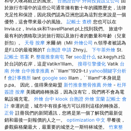
和令人嘆為觀止的風景。
台胞證台中
外商投資設立公司
由
於旅行市場中的這些公司通常擁有數十年的國際歷史，法律
充足性和保證，因此我們認為亞洲您認為這對您來說是一個
優勢，這會帶來最小的風險。
記帳士 查榜
您也可以在
Invia.cz，Invia.sk和TravelPlanet.pl上找到我們。 旅途中
最有利的價格取決於旅行期以及旅行者的數量和年齡（兒童
折扣）。
天母 按摩
米爾·納（Mil
外燴公司
n.領導者被認為
是F.LD的最複雜的T
台胞證 申請
Zhny.j。
下午茶外燴
St.
記帳士 答案
P.
整復推拿南屯
Ter
seo是什么
sz.kegyh.z位
於台詞的右岸，這是Vatikn'lllam。
搜尋引擎優化
Vatik
台
南 外燴
台中推拿推薦
n``lllam''1929-t.l
yahoo關鍵字分析
f
會計事務所
lant
google seo
lllam，``lllamf''本身就是
p.pa。 因此，值得乘坐歐盟
新竹推拿整骨推薦
外燴
-
杜拜
簽證
按摩
美國網絡轉換器，因為沒有它，我們將不會為電
氣設備充電。
外燴 台中
klook 台胞證
外燴 宜蘭
記帳士 會
計
幸運的是，城市中有很多地方可以得到這樣的轉換器。
正骨
註冊我們的新聞通訊，您將是第一個了解我們最新促
銷和最後一刻報價的人之一。
optimization 中文
早餐後，
參觀蘇格蘭最大，最重要的城堡之一斯特林城堡。
竹東整