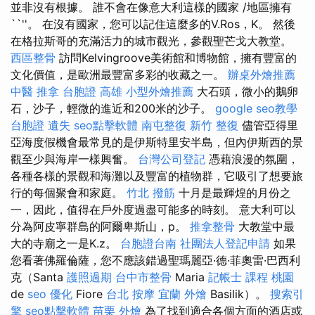
並非沒有根據。 誰不會在像意大利這樣的國家 /地區擁有
``''。 在沒有國家，您可以記住這麼多的V.Ros，K。 然後
在格拉斯哥的充滿活力的城市觀光，參觀聖芒戈大教堂。
西區整骨
訪問Kelvingroove美術館和博物館，擁有豐富的
文化價值，是歐洲最豐富多彩的收藏之一。
辦桌外燴推薦
中醫 推拿
台胞證 高雄
小型外燴推薦
大石頭，微小的鵝卵
石，沙子，輕微的進近和200米的沙子。
google seo教學
台胞證 遺失
seo點擊軟體
南屯整復
新竹 整復
儘管亞得里
亞海度假機會最常見的是伊斯特里安半島，但內伊斯西的景
觀至少與海岸一樣興奮。
台灣公司登記
憑藉浪漫的氛圍，
各種各樣的景觀和海灘以及豐富的植物群，它吸引了想要旅
行的每個聚會和家庭。
竹北 撥筋
十月是最輝煌的月份之
一，因此，值得在戶外度過盡可能多的時刻。 意大利可以
分為阿皮寧群島的阿爾卑斯山，p。
推拿整骨
大教堂中最
大的寺廟之一是K.z。
台胞證台南
社團法人登記申請
如果
您看著佛羅倫薩，您不應該錯過聖瑪麗亞·德·菲奧雷·巴西利
克（Santa
護照過期
台中市整骨
Maria
記帳士 課程 桃園
de
seo 優化
Fiore
台北 按摩
宜蘭 外燴
Basilik）。
搜索引
擎
seo點擊軟體
苗栗 外燴
為了找到適合各個方面的酒店或