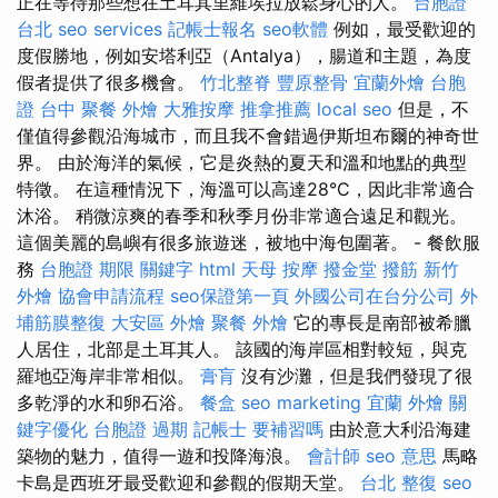
正在等待那些想在土耳其里維埃拉放鬆身心的人。
台胞證
台北
seo services
記帳士報名
seo軟體
例如，最受歡迎的
度假勝地，例如安塔利亞（Antalya），腸道和主題，為度
假者提供了很多機會。
竹北整脊
豐原整骨
宜蘭外燴
台胞
證 台中
聚餐 外燴
大雅按摩
推拿推薦
local seo
但是，不
僅值得參觀沿海城市，而且我不會錯過伊斯坦布爾的神奇世
界。 由於海洋的氣候，它是炎熱的夏天和溫和地點的典型
特徵。 在這種情況下，海溫可以高達28°C，因此非常適合
沐浴。 稍微涼爽的春季和秋季月份非常適合遠足和觀光。
這個美麗的島嶼有很多旅遊迷，被地中海包圍著。 - 餐飲服
務
台胞證 期限
關鍵字
html
天母 按摩
撥金堂
撥筋
新竹
外燴
協會申請流程
seo保證第一頁
外國公司在台分公司
外
埔筋膜整復
大安區 外燴
聚餐 外燴
它的專長是南部被希臘
人居住，北部是土耳其人。 該國的海岸區相對較短，與克
羅地亞海岸非常相似。
膏肓
沒有沙灘，但是我們發現了很
多乾淨的水和卵石浴。
餐盒
seo marketing
宜蘭 外燴
關
鍵字優化
台胞證 過期
記帳士 要補習嗎
由於意大利沿海建
築物的魅力，值得一遊和投降海浪。
會計師
seo 意思
馬略
卡島是西班牙最受歡迎和參觀的假期天堂。
台北 整復
seo