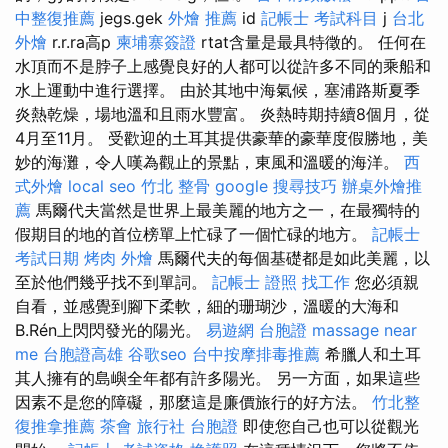
中整復推薦
jegs.gek
外燴 推薦
id
記帳士 考試科目
j
台北
外燴
r.r.ra高p
柬埔寨簽證
rtat含量是最具特徵的。 任何在
水頂而不是脖子上感覺良好的人都可以從許多不同的乘船和
水上運動中進行選擇。 由於其地中海氣候，塞浦路斯夏季
炎熱乾燥，場地溫和且雨水豐富。 炎熱時期持續8個月，從
4月至11月。 受歡迎的土耳其提供豪華的豪華度假勝地，美
妙的海灘，令人嘆為觀止的景點，東風和溫暖的海洋。
西
式外燴
local seo
竹北 整骨
google 搜尋技巧
辦桌外燴推
薦
馬爾代夫當然是世界上最美麗的地方之一，在最獨特的
假期目的地的首位榜單上忙碌了一個忙碌的地方。
記帳士
考試日期
烤肉 外燴
馬爾代夫的每個基礎都是如此美麗，以
至於他們幾乎找不到單詞。
記帳士 證照 找工作
您必須親
自看，並感覺到腳下柔軟，細的珊瑚沙，溫暖的大海和
B.Rén上閃閃發光的陽光。
易遊網 台胞證
massage near
me
台胞證高雄
谷歌seo
台中按摩排毒推薦
希臘人和土耳
其人擁有的島嶼全年都有許多陽光。 另一方面，如果這些
因素不是您的障礙，那麼這是廉價旅行的好方法。
竹北整
復推拿推薦
茶會
旅行社 台胞證
即使您自己也可以從觀光