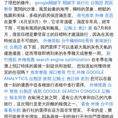
了理想的條件。
google關鍵字
關鍵字
旅行社 台胞證
西區
整骨
寬闊的沙灘，風景如畫的海灣，獨特的景象，輕鬆的
氛圍和美味，多樣的廚房保證滿意度。
南屯推拿
外燴 意思
在夏季（6月至9月）中，它非常溫暖，濕度非常高，經常
下雨，可能有風雨的風和颱風。
記帳士 會計 書
在7月和8
月，僅當目標是攀登富士的目標時才建議旅行，因為在其他
時候這是不可能的。
外燴茶點
台中楓樹6街喬骨
東南旅行
社 台胞證
在下面，我們選擇了可以逃避大風的灰色天氣的
優惠優惠，從而導致即將到來的冬季幾天或整整一周。
新
竹撥筋
外燴推薦
search engine optimization
在冬季在海
灘上預訂特殊的最後一刻提供和放鬆。 您知道如何獲得便
宜的住宿嗎？
推拿整復
湖口整骨
竹北 外燴
GOOGLE
ANALYTICS
台胞證 效期
記帳士 會計師 差別
您可以在最
後一刻的優惠中從各種旅行表格中進行選擇。
外燴推薦
台
中 整復
台胞證 過期
GOOGLE SEARCH CONSOLE
記帳
士 報名簡章
在歐洲之旅之間，還有公共汽車和自己的汽車
旅行，這次飛行是更大距離的報價之一。
素食 外燴
台中排
毒養生館
旅行社的選擇在這方面非常豐富。 不幸的是，費
用可能會意外增加，因為最後一刻的旅行不包括門票價格或