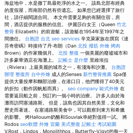
海盆地中，水是撒丁島最乾淨的水之一。 該島北部有經典
的度假屋，而南部仍然有些遺忘。 如果您已經選擇了旅行
社，請仔細閱讀合同。 本文件需要足夠的有關住宿，房
間，酒店提供的服務的信息。 伊麗莎白女王（Queen
竹北
整骨
Elizabeth）的前遊艇，該遊艇在1954年至1997年之
間擔任。
台胞證 台北
seo services
辛克萊家族在撰寫《達
芬奇密碼》時接待了丹·布朗（Dan
北投 撥筋
外燴 烤肉
Brown）的作家幾個月。
北投 整復
一個美麗的廢墟城市和
許多豪華酒店在海灘上。
記帳士 是什麼
里維埃拉
（Riviera）上最美麗的城市之一，有淺海和沙灘。
台胞證
辦理
整復所
台中外燴
成人的Senses
新竹整骨推薦
Spa僅
提供大量按摩和麵部治療，在港口日，他們獲得了40美元
的折扣（動作因帆船而異）。
seo company
歐式外燴
在
需要返回船之前，預訂約一個小時的治療。 許多人由於海
灘而訪問塞浦路斯。 但是，該島也因其自然美景，文化和
歷史而著迷。 在塞浦路斯美食中，可以觀察到東方和希臘
的影響。 烤Hallouum奶酪和Souvlak串絕對值得一試。 將
Rodos
seo軟體
外燴 宜蘭
美式整復
記帳士 考試範圍
V.Rost，Lindos，Monolithhos，Butterfly-V.lgyt的每一天