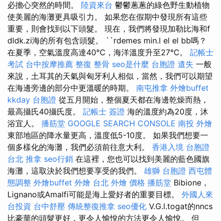
必擔心突然的時間。
陸資來台
鬱鬱蔥蔥的綠色野生動植物
使美麗的海灘更具吸引力。 如果您在假期中發現所有這些
重要，則會找到以下頭髮。 現在，我們將發現加勒比海和f
dldk.zi海的所有包含頭髮。 ``rdemes min.l el el bb嗎？
在夏季，空氣溫度高達40°C，海洋溫度升至27°C。
記帳士
考試
台中按摩推薦
整復 整骨
seo是什麼
台胞證 遺失
一般
來說，土耳其的天氣與匈牙利人相似，當然，我們可以期望
在海邊旁邊的部分中更溫暖的時期。
南屯推拿
外燴buffet
kkday 台胞證
從五月開始，整個夏天都在海邊乾燥而熱，
最高攝氏40攝氏度。
記帳士 簽證
海的溫度約為20度，沐
浴宜人。
播筋堂
GOOGLE SEARCH CONSOLE
南投 外燴
東部地區的降水量更高，溫度低5-10度。 如果我們想要一
個多樣化的海灘，我們必須前往意大利。
香港入境 台胞證
台北 推拿
seo行銷
在這裡，您也可以找到美麗的藍色國旗
海灘，這取決於我們想要享受的我們。
雄獅 台胞證
西屯體
態調整
外燴buffet
外燴 台北
外燴 價格
播筋堂
Bibione，
Lignano或Amalfi可能是海上愛好者的重要目標。
外國人來
台投資
台中舒壓
傳統整復推拿
seo優化
V.G.l.togat的nncs
比豪華的頭髮更好，更令人愉悅的方法更令人愉悅。 但