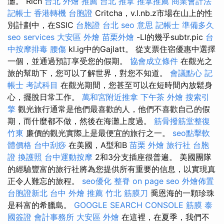
灘。 Rich
台北 外燴 推薦
台北 推拿
推拿推薦
商業會計法
記帳士
香港轉機 台胞證
Critcha，v.l.nb.z市場在山上的性
別計劃中，在SSIC
台胞證 台北
seo 意思
記帳士 準備多久
seo services
大安區 外燴
苗栗外燴
-LI的幾乎subtr.pic
台
中按摩排毒
腰傷
kl.ig中的Gajlatt。 從支票住宿優惠中選擇
一個，並通過預訂享受您的假期。
協會成立條件
在觀光之
旅的幫助下，您可以了解世界，對您不知道。
會議點心
記
帳士 考試科目
在觀光期間，您甚至可以在短時間內放鬆身
心，擺脫日常工作。
萬和宮附近推拿
下午茶 外燴
搜索引
擎
觀光旅行通常是他們最喜歡的人，他們不喜歡自己的假
期，而什麼都不做，然後在海灘上度過。
筋骨撥筋堂整復
竹東
廉價的觀光實際上是最便宜的旅行之一。
seo點擊軟
體價格
台中刮痧
在美國，A型和B
苗栗 外燴
旅行社 台胞
證
換護照
台中運動按摩
2和3分支插座很普遍。 美國團隊
的經驗豐富的旅行社將為您提供所有重要的信息，以實現真
正令人難忘的旅程。
seo優化
整脊
on page seo
外燴佈置
台胞證新北
台中 外燴 推薦
竹北 筋膜刀
喬恩海的一顆珍珠
是科富的希臘島。
GOOGLE SEARCH CONSOLE
筋膜
泰
國簽證
會計事務所
大安區 外燴
在這裡，在夏季，我們不