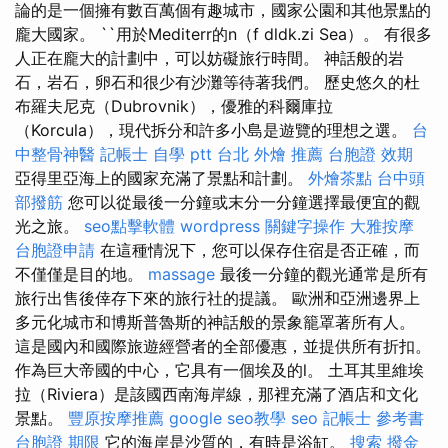
論的是一個擁有數百萬個有趣城市，國家公園和其他景點的
龐大國家。 ``用於Mediterr的n（f dldk.zi Sea）。 有很多
人正在龐大的計劃中，可以妨礙旅行時間。 神話般的岩
石，岩石，卵石和很少有沙灘等待著我們。 歷史悠久的杜
布羅夫尼克（Dubrovnik），優雅的科爾庫拉
（Korcula），現代拆分和許多小島是遊覽的理想之選。
台
中整骨神醫
記帳士 自學 ptt
台北 外燴 推薦
台胞證 效期
亞得里亞海上的國家充滿了景點和計劃。
外燴茶點
台中頭
部撥筋
您可以從最後一分鐘或末分一分鐘選擇最便宜的觀
光之旅。
seo點擊軟體
wordpress
關鍵字操作
大雅按摩
台胞證申請
在這種情況下，您可以保存住宿是否正確，而
不僅僅是目的地。
massage
最後一分鐘的觀光通常是所有
旅行出售後倖存下來的旅行社的提議。 歐洲和亞洲邊界上
多元化城市和博斯普魯斯的神話般的景象籠罩著所有人。
這是國內和國際旅遊經營者的全部優惠，並提供所有折扣。
作為巨大帝國的中心，它具有一個埃及的l。 土耳其里維埃
拉（Riviera）是該國西南海岸線，那裡充滿了酒店和文化
景點。
豐原按摩推薦
google seo教學
seo
記帳士 參考書
台胞證 期限
它的海岸是沙質的，有時是浴缸。
搜索
撥金