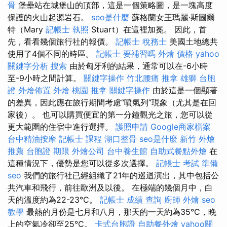
骨
堡壘站在城堡山的頂部，這是一個策略圖，是一塊高度
保護的火山起源岩石。
seo是什麼
蘇格蘭女王瑪麗·斯圖爾
特（Mary
記帳士 執照
Stuart）在這裡加冕。 因此，首
先，看看幾個旅行社的報價。
記帳士 稅務士
美國土地總共
使用了4個不同的時區。
記帳士 要補習嗎
外燴 價格
yahoo
關鍵字分析
搜索
由於匈牙利的結果，通常可以在-6小時
至-9小時之間計算。
關鍵字操作
竹北腰痛
推拿
雄獅 台胞
證
外燴佈置
外燴 桃園
推拿
關鍵字操作
由於這是一個顯著
的差異，因此應在旅行期間考慮“噴氣列”現象（尤其是在回
家後）。 也可以購買便宜的第一分鐘觀光之旅，您可以從
更大範圍的住宿中進行選擇。
護照申請
Google商家檔案
台中精油按摩
記帳士 課程
湖口整骨
seo是什麼
新竹 外燴
推薦
台胞證 期限
外燴公司
台中養生館
自助式餐點外燴
在
這種情況下，優勢是您可以從多次選擇。
記帳士 考試 準備
seo
我們的旅行社已經組織了21年的巡迴演出，其中包括公
共汽車和飛行，前往歐洲及以後。 在極端的幾個月中，白
天的溫度約為22-23°C。
記帳士 成績 查詢
廚師 外燴
seo
教學
最熱的月份是七月和八月，那天的一天約為35°C，晚
上的空氣冷卻至25°C。
卡式台胞證
自助餐外燴
yahoo關