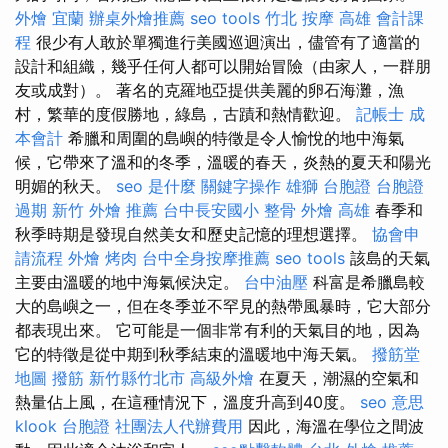
外燴 宜蘭
辦桌外燴推薦
seo tools
竹北 按摩
高雄 會計課
程
很少有人敢於單獨進行美國巡迴演出，儘管有了適當的
設計和組織，幾乎任何人都可以開始冒險（由家人，一群朋
友或成對）。 著名的克羅地亞提供美麗的卵石海灘，漁
村，繁華的度假勝地，綠島，古蹟和熱情歡迎。
記帳士 成
本會計
希臘和周圍的島嶼的特徵是令人愉悅的地中海氣
候，它帶來了溫和的冬季，溫暖的春天，炎熱的夏天和陽光
明媚的秋天。
seo 是什麼
關鍵字操作
雄獅 台胞證
台胞證
過期
新竹 外燴 推薦
台中長安國小 整骨
外燴 高雄
春季和
秋季時期是發現自然美女和歷史記憶的理想選擇。
協會申
請流程
外燴 烤肉
台中全身按摩推薦
seo tools
該島的天氣
主要由溫暖的地中海氣候決定。
台中油壓
科富是希臘島較
大的島嶼之一，但在冬季並不罕見的熱帶風暴時，它大部分
都表現出來。 它可能是一個非常有利的天氣目的地，因為
它的特徵是從中期到秋季結束的溫暖地中海天氣。
撥筋堂
地圖
撥筋 新竹縣竹北市
高級外燴
在夏天，潮濕的空氣和
熱量佔上風，在這種情況下，溫度升高到40度。
seo 意思
klook 台胞證
社團法人代辦費用
因此，海溫在學位之間波