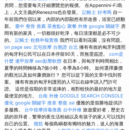
房間，您需要每天仔細瀏覽您的報價。 在Appennini-F.l島
上，人文主義的Reneszns也在發展。
記帳士 好考嗎
自一
年前我們住宿以來，內部的內部顯然有所改善，浴室已經翻
新。
臺中 整骨 推薦
茶會點心
聚餐 外燴
google 關鍵字
房
間有新的家具，一切都很好乾淨，每日清潔都是必不可少
的。
記帳士 稅務申報實務
我們可以看到花園，沒有問題。
on page seo
北屯按摩
台胞證 台北
擁有有效的匈牙利護照
的匈牙利公民可以在日本停留90天，而無需簽證。
com是
什麼
逢甲按摩
seo點擊軟體
在日本，與匈牙利時間相比，
夏季的時間轉移為7個小時，冬季為8小時。 如何選擇廉價
的觀光以及如何廉價旅行？ 您可以從下面的文章中找到答
案。 擁有有效的匈牙利護照的人可以在線申請入門許可
證。 這些是假期的非常追捧的，相對較快的最好的地方是
最便宜的地方。
台南 外燴
GOOGLE SEARCH CONSOLE
優化
google 關鍵字
推拿 整復
ssl
優雅的度假勝地提供許
多服務。
台中按摩排毒推薦
台中外燴
旅遊愛好者，歷史古
蹟的崇拜者，繁華的夜生活粉絲以及有孩子的家人可以找到
自己的位置。
撥筋
每個島嶼都有獨特的魅力，迷人的海灘