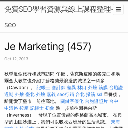
免費SEO學習資源與線上課程整理-
seo
Je Marketing (457)
Oct 12, 2013
秋季度假旅行和城市訪問 午後，薩克斯皮爾的麥克白和埃
爾金大教堂也介紹了蘇格蘭最浪漫的城堡之一科多
（Cawdor）。
記帳士 會計師 差異
林口 外燴
筋膜
台胞證
過期
外燴 臺北
外燴 嘉義
seo行銷
台北 撥筋
ssl
早餐後，
離開愛丁堡市，前往高地。
關鍵字優化
台胞證照片
台中
中清路 按摩
記帳士 初會
進一步前往因弗內斯
（Inverness），發現了位置優越的蘇格蘭高地城市。 在典
型的山區沙灘上，我們可以吸收西班牙的生活意識。
東海