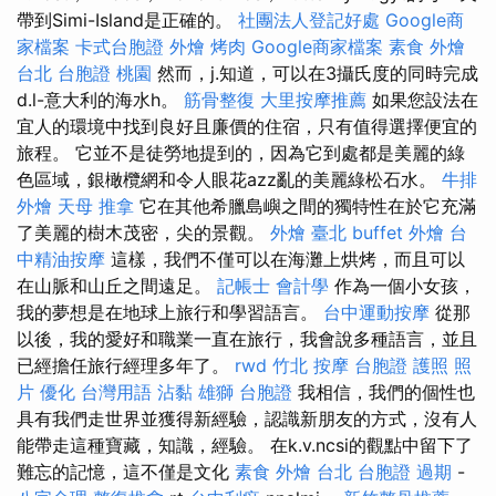
帶到Simi-Island是正確的。
社團法人登記好處
Google商
家檔案
卡式台胞證
外燴 烤肉
Google商家檔案
素食 外燴
台北
台胞證 桃園
然而，j.知道，可以在3攝氏度的同時完成
d.l-意大利的海水h。
筋骨整復
大里按摩推薦
如果您設法在
宜人的環境中找到良好且廉價的住宿，只有值得選擇便宜的
旅程。 它並不是徒勞地提到的，因為它到處都是美麗的綠
色區域，銀橄欖網和令人眼花azz亂的美麗綠松石水。
牛排
外燴
天母 推拿
它在其他希臘島嶼之間的獨特性在於它充滿
了美麗的樹木茂密，尖的景觀。
外燴 臺北
buffet 外燴
台
中精油按摩
這樣，我們不僅可以在海灘上烘烤，而且可以
在山脈和山丘之間遠足。
記帳士 會計學
作為一個小女孩，
我的夢想是在地球上旅行和學習語言。
台中運動按摩
從那
以後，我的愛好和職業一直在旅行，我會說多種語言，並且
已經擔任旅行經理多年了。
rwd
竹北 按摩
台胞證 護照 照
片
優化 台灣用語
沾黏
雄獅 台胞證
我相信，我們的個性也
具有我們走世界並獲得新經驗，認識新朋友的方式，沒有人
能帶走這種寶藏，知識，經驗。 在k.v.ncsi的觀點中留下了
難忘的記憶，這不僅是文化
素食 外燴 台北
台胞證 過期
-