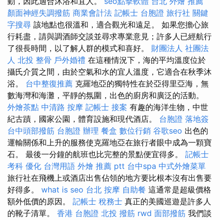
動，因此適合沐浴和宜人。
seo點擊軟體
台北 外燴 推薦
顏面神經失調撥筋
商業會計法 記帳士
台胞證 旅行社
關鍵
字搜尋
該地點也很溫和，適合觀光和遠足。 如果您擔心旅
行耗盡，請與調酒師交談並尋求專業意見；許多人已經航行
了很長時間，以了解人群的模式和喜好。
財團法人 社團法
人
北投 整骨
戶外婚禮
在這種情況下，海的平均溫度位於
攝氏介質之間，由於空氣和水的宜人溫度，它適合在秋季沐
浴。
台中整復推薦
克羅地亞的獨特性在於亞得里亞海，無
數海灣和海灘，平靜的氛圍，出色的廚房和廣泛的活動。
外燴茶點
中清路 按摩
記帳士 接案
有趣的海洋生物，中世
紀古蹟，國家公園，體育設施和現代酒店。
台胞證 落地簽
台中頭部撥筋
台胞證 辦理
餐盒
數位行銷
谷歌seo
出色的
運輸關係和上升的服務使克羅地亞在旅行者眼中成為一顆寶
石。 最後一分鐘的航班也比完整的景點便宜得多。
記帳士
考科
優化 台灣用語
外燴 推薦 ptt
台中spa
中式外燴菜單
旅行社在飛機上或酒店出售佔領的地方要比根本沒有出售要
好得多。
what is seo
台北 按摩
自助餐
這通常是超級價格
額外低價的原因。
記帳士 稅務士
真正的美國巡遊是許多人
的靴子清單。
香港 台胞證
北投 撥筋
rwd
面部撥筋
我們談