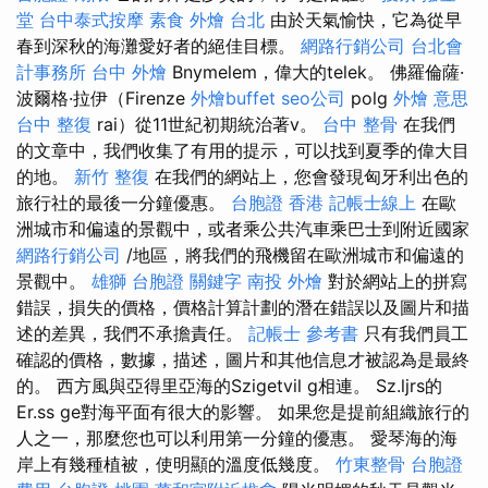
堂
台中泰式按摩
素食 外燴 台北
由於天氣愉快，它為從早
春到深秋的海灘愛好者的絕佳目標。
網路行銷公司
台北會
計事務所
台中 外燴
Bnymelem，偉大的telek。 佛羅倫薩·
波爾格·拉伊（Firenze
外燴buffet
seo公司
polg
外燴 意思
台中 整復
rai）從11世紀初期統治著v。
台中 整骨
在我們
的文章中，我們收集了有用的提示，可以找到夏季的偉大目
的地。
新竹 整復
在我們的網站上，您會發現匈牙利出色的
旅行社的最後一分鐘優惠。
台胞證 香港
記帳士線上
在歐
洲城市和偏遠的景觀中，或者乘公共汽車乘巴士到附近國家
網路行銷公司
/地區，將我們的飛機留在歐洲城市和偏遠的
景觀中。
雄獅 台胞證
關鍵字
南投 外燴
對於網站上的拼寫
錯誤，損失的價格，價格計算計劃的潛在錯誤以及圖片和描
述的差異，我們不承擔責任。
記帳士 參考書
只有我們員工
確認的價格，數據，描述，圖片和其他信息才被認為是最終
的。 西方風與亞得里亞海的Szigetvil g相連。 Sz.ljrs的
Er.ss ge對海平面有很大的影響。 如果您是提前組織旅行的
人之一，那麼您也可以利用第一分鐘的優惠。 愛琴海的海
岸上有幾種植被，使明顯的溫度低幾度。
竹東整骨
台胞證