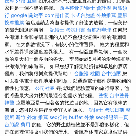
按摩
外燴 宜蘭
如果我們不想完全重置我們的錢包，北非國
家也是一個不錯的選擇。
西區整骨
記帳士 會計學
撥筋領
行
google 關鍵字
com是什麼
卡式台胞證
外燴推薦
豐原
按摩推薦
酒店連鎖店為遊客提供了舒適的放鬆，一個美好
的陽光閒逛的海灘。
記帳士 考試用書
台胞證辦理
任何想
在海灘上偷和品嚐非洲的人絕不會想念這個神奇的海灘國
家。 在大多數情況下，有較小的住宿選擇。 較大的程度和
水平差異導致溫度差異很大。 有一個亞熱帶氣候，一個炎
熱的夏天和一個多雨的冬天。 季節始於5月初的愛琴海和地
中海海岸的旅遊區。 如果您想了解定期折扣和卓越的酒店
優惠，我們將很樂意提供幫助！
台胞證 桃園
台中油壓
您
可以提供電子郵件地址和同意，以通過電子郵件定期收到的
個性化優惠。
公司社團
尋找我們經驗豐富的旅行專家，他
們將盡最大努力找到最適合您需求的旅程。
整復
台中整骨
神醫
克羅地亞是一個著名的旅遊目的地，因為它有很棒的
海灘，您可以在這裡享受宜人的鹽水。
記帳士 考試日期
整
復所
新竹 外燴 推薦
seo行銷
buffet 外燴
seo保證第一頁
台胞證 費用
的確，它的野生動植物並不是那麼多樣化，但
是在這裡值得吸引我們的潛水。 希臘為休閒家庭度假提供