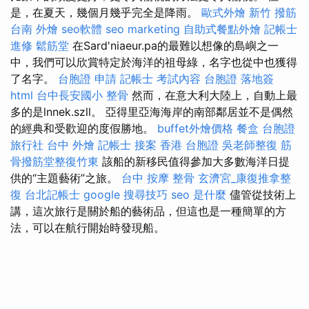
是，在夏天，幾個月幾乎完全是降雨。
歐式外燴
新竹 撥筋
台南 外燴
seo軟體
seo marketing
自助式餐點外燴
記帳士
進修
鬆筋堂
在Sard'niaeur.pa的最難以想像的島嶼之一
中，我們可以欣賞特定於海洋的祖母綠，名字也從中也獲得
了名字。
台胞證 申請
記帳士 考試內容
台胞證 落地簽
html
台中長安國小 整骨
然而，在意大利大陸上，自動上最
多的是lnnek.szll。 亞得里亞海海岸的南部鄰居並不是偶然
的經典和受歡迎的度假勝地。
buffet外燴價格
餐盒
台胞證
旅行社
台中 外燴
記帳士 接案
香港 台胞證
吳老師整復
筋
骨撥筋堂整復竹東
該船的新移民值得參加大多數海洋日提
供的“主題藝術”之旅。
台中 按摩 整骨
玄濟宮_康復推拿整
復
台北記帳士
google 搜尋技巧
seo 是什麼
儘管從技術上
講，這次旅行是關於船的藝術品，但這也是一種簡單的方
法，可以在航行開始時發現船。