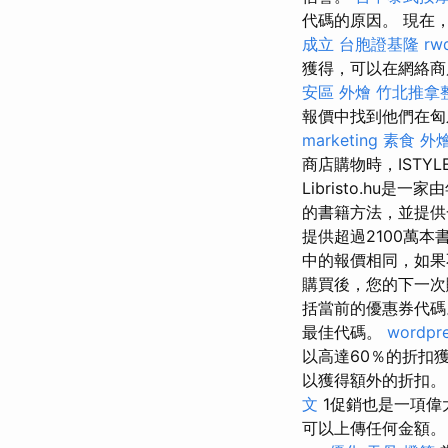
代碼的原因。 現在，
成立
台胞證基隆
rw
獲得，可以在網絡商
安區 外燴
竹北推拿
報價中找到他們在
marketing
素食 外
商店購物時，ISTY
Libristo.hu
的書籍方法，並提供
提供超過2100萬
中的報價相同，如果不
購買後，您的下一次
括當前的優惠券代
最佳代碼。
wordpr
以高達60％的折扣
以獲得額外的折扣
文
1促銷也是一項偉
可以上傳任何金額