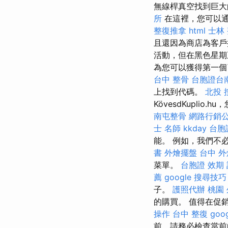
無線桿真空找到巨大
所
在這裡，您可以通
整復推拿
html
士林
且還因為商店為客
活動，但在黑色星期
為您可以獲得第一個
台中 整骨
台胞證台
上找到代碼。
北投 
KövesdKuplio
南屯整骨
網路行銷
士 名師
kkday 台胞
能。 例如，我們不
書
外燴擺盤
台中 外
菜單。
台胞證 效期
薦
google 搜尋技巧
子。
護照代辦
桃園
的購買。 值得在促
操作
台中 整復
goog
前，請務必檢查當