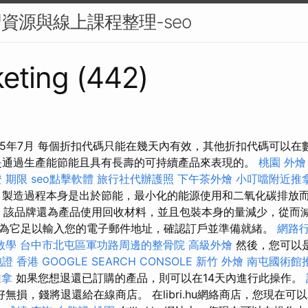
習資源與線上課程整理-seo
eting (442)
025年7月 每個折扣代碼只能在幾天內有效，其他折扣代碼可以
通過生產能節能且具有長壽的可持續產品來表現的。
桃園 外燴
 期限
seo點擊軟體
旅行社代辦護照
下午茶外燴
小叮噹附近推
製造過程本身是出於節能，最小化的能源使用和二氧化碳排放
該品牌還為產品使用回收材料，並且包裝本身的量減少，從而減
為它足以輸入您的電子郵件地址，確認訂戶並準備就緒。
網路
o教學
台中市北屯區軍功路周邊的整骨院
高級外燴
然後，您可以
證 香港
GOOGLE SEARCH CONSOLE
新竹 外燴
南屯國術館
推拿
如果您想退還已訂購的產品，則可以在14天內進行此操作。
無損，錢將退還給在線商店。 在libri.hu網絡商店，您現在