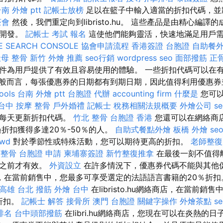
南 外燴 ptt
記帳士放榜
足以在籃子中輸入適當的折扣代碼，並
茶會
然後，我們重定向到libristo.hu。 這些產品是由精心編
斷開發。
記帳士 考試 報名
這使他們能夠靈活，快速地滿足用戶
E SEARCH CONSOLE
協會申請流程
香港簽證 台胞證
自助餐
母 整骨
新竹 外燴 推薦
seo行銷
wordpress seo
面部撥筋
正
件為用戶提供了有效且容易使用的體驗。 一些折扣代碼可以在
般而言，每張優惠券的日期都有到期日期，因此值得利用優惠券
ools
台南 外燴 ptt
台胞證 代辦
accounting firm
什麼是
您可以
台中 按摩 整骨
戶外婚禮
記帳士 稅務相關法規概要
外燴公司
s
們每天更新折扣代碼。
竹北 整骨
台胞證 香港
您還可以在網絡商
折扣獲得多達20％-50％的人。
自助式餐點外燴
板橋 外燴
se
rwd
對於季節性或特殊活動，您可以期待更高的折扣。
老師整復
市整骨
台胞證 申請
柬埔寨簽證
新竹整復推拿
在最後一刻不值得
續之前才有效。
外資設立
在許多情況下，優惠券代碼不能與其他促
u網絡商店，在當前銷售中，您最多可享受選定的法語語言書籍的20％折
高雄
台北 撥筋
外燴 台中
在libristo.hu網絡商店，在當前銷
折扣。
記帳士 解答
接骨所
澳門 台胞證
關鍵字操作
外燴茶點
s
排名
台中頭部撥筋
在libri.hu網絡商店，您現在可以在炎熱的