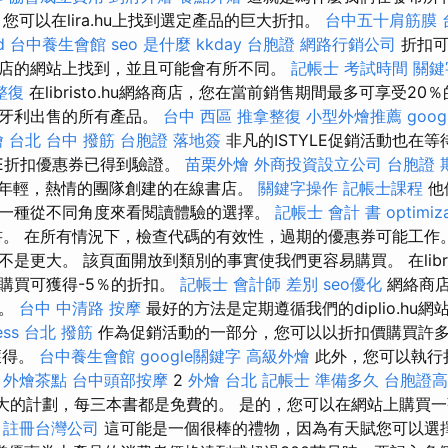
您可以在lira.hu上找到選定產品的巨大折扣。
台中五十肩筋膜
d
台中養生會館
seo 是什麼
kkday 台胞證
網路行銷公司
折扣可
店的網站上找到，並且可能會有所不同。
記帳士 考試時間
關鍵
整復
在libristo.hu網絡商店，您在當前銷售期間最多可享受20
匈牙利出售的所有產品。
台中 西區 推拿整復
小型外燴推薦
goo
燴 台北
台中 撥筋
台胞證 落地簽
非凡的ISTYLE促銷活動也在
LE折扣優惠券已得到驗證。
苗栗外燴
外商投資設立公司
台胞證 
是一家由年輕，熱情的團隊創建的在線書店。
關鍵字操作
記帳士課程
他
一種從不同角度來看閱讀體驗的選擇。
記帳士 會計 書
optimiz
本書。 在所有情況下，檢查代碼的有效性，過期的優惠券可能工作
是更大。 該頁面開放到類別的事實使我們更容易購買。 在libris
購買可獲得-5％的折扣。
記帳士 會計師 差別
seo優化
網絡商店
碼。
台中 中清路 按摩
最好的方法是定期遵循我們的diplio.hu
ess
台北 撥筋
作為促銷活動的一部分，您可以以折扣價購買許
獲得。
台中養生會館
google關鍵字
高級外燴
此外，您可以執行
。
外燴茶點
台中頭部按摩
2
外燴 台北
記帳士 準備多久
台胞證高
大的計劃，每三本書都是免費的。 是的，您可以在網站上購買
。
註冊台灣公司
這可能是一個很棒的禮物，因為有天賦您可以選