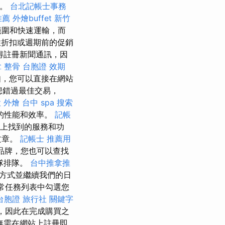
口。
台北記帳士事務
推薦
外燴buffet
新竹
範圍和快速運輸，而
折扣或週期前的促銷
得註冊新聞通訊，因
 整骨
台胞證 效期
如，您可以直接在網站
想錯過最佳交易，
 外燴
台中 spa
搜索
的性能和效率。
記帳
上找到的服務和功
文章。
記帳士 推薦用
品牌，您也可以查找
隊排隊。
台中推拿推
方式並繼續我們的日
日常任務列表中勾選您
台胞證 旅行社
關鍵字
，因此在完成購買之
無需在網站上註冊即