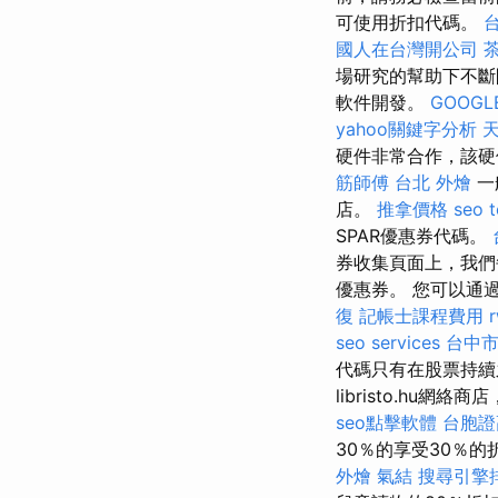
可使用折扣代碼。
台
國人在台灣開公司
場研究的幫助下不
軟件開發。
GOOGL
yahoo關鍵字分析
天
硬件非常合作，該硬
筋師傅
台北 外燴
一
店。
推拿價格
seo t
SPAR優惠券代碼。
券收集頁面上，我
優惠券。 您可以通過
復
記帳士課程費用
seo services
台中
代碼只有在股票持
libristo.h
seo點擊軟體
台胞證
30％的享受30％的
外燴
氣結
搜尋引擎