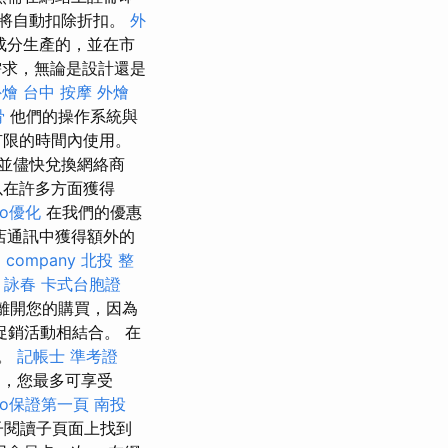
將自動扣除折扣。
外
譯的成分生產的，並在市
需求，無論是設計還是
外燴
台中 按摩
外燴
骨
他們的操作系統與
有限的時間內使用。
並儘快兌換網絡商
在許多方面獲得
eo優化
在我們的優惠
店通訊中獲得額外的
o company
北投 整
 詠春
卡式台胞證
離開您的購買，因為
銷活動相結合。 在
扣。
記帳士 準考證
售中，您最多可享受
eo保證第一頁
南投
日子閱讀子頁面上找到