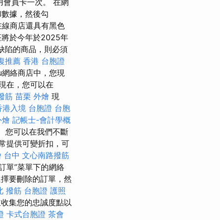
用會員卡一次。 在網
和數據，然後勾
在線商店還具有黑色
將於今年於2025年
有缺陷的商品，則必須
復推薦
香港 台胞證
i.hu網絡商店中，您現
現在，您可以在
撥筋
苗栗 外燴
現
香港入境 台胞證
台胞
外燴
記帳士-會計學概
。 您可以在我們不斷
常提供可變折扣，可
 台中
文心南路撥筋
訂單”菜單下的網絡
擇要刪除的訂單，然
北 撥筋
台胞證 護照
買，並收集您的忠誠度點以
證
卡式台胞證
茶會