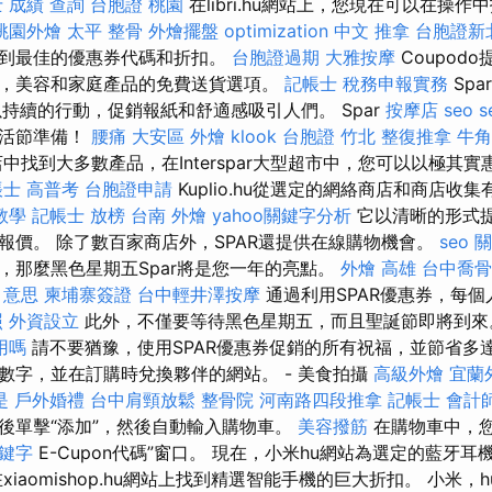
 成績 查詢
台胞證 桃園
在libri.hu網站上，您現在可以在操作
桃園外燴
太平 整骨
外燴擺盤
optimization 中文
推拿
台胞證新
找到最佳的優惠券代碼和折扣。
台胞證過期
大雅按摩
Coupod
，美容和家庭產品的免費送貨選項。
記帳士 稅務申報實務
Spa
ne以持續的行動，促銷報紙和舒適感吸引人們。 Spar
按摩店
seo s
復活節準備！
腰痛
大安區 外燴
klook 台胞證
竹北 整復推拿
牛角
中找到大多數產品，在Interspar大型超市中，您可以以極其
士 高普考
台胞證申請
Kuplio.hu從選定的網絡商店和商店收
o教學
記帳士 放榜
台南 外燴
yahoo關鍵字分析
它以清晰的形式
報價。 除了數百家商店外，SPAR還提供在線購物機會。
seo 
，那麼黑色星期五Spar將是您一年的亮點。
外燴 高雄
台中喬骨
 意思
柬埔寨簽證
台中輕井澤按摩
通過利用SPAR優惠券，每
照
外資設立
此外，不僅要等待黑色星期五，而且聖誕節即將到
用嗎
請不要猶豫，使用SPAR優惠券促銷的所有祝福，並節省多達
數字，並在訂購時兌換夥伴的網站。 - 美食拍攝
高級外燴
宜蘭
是
戶外婚禮
台中肩頸放鬆
整骨院
河南路四段推拿
記帳士 會計
後單擊“添加”，然後自動輸入購物車。
美容撥筋
在購物車中，
鍵字
E-Cupon代碼”窗口。 現在，小米hu網站為選定的藍牙
xiaomishop.hu網站上找到精選智能手機的巨大折扣。 小米，