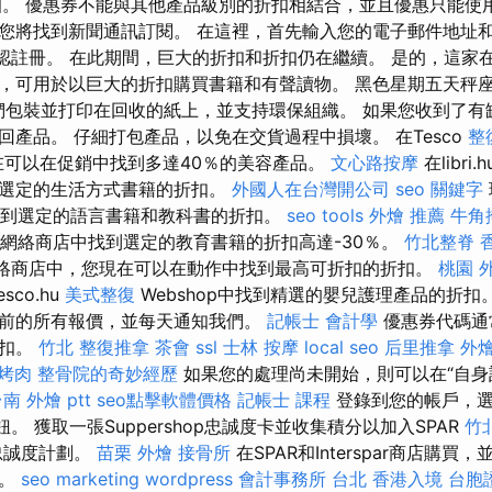
扣。 優惠券不能與其他產品級別的折扣相結合，並且優惠只能使
您將找到新聞通訊訂閱。 在這裡，首先輸入您的電子郵件地址
確認註冊。 在此期間，巨大的折扣和折扣仍在繼續。 是的，這家
，可用於以巨大的折扣購買書籍和有聲讀物。 黑色星期五天秤座
 他們包裝並打印在回收的紙上，並支持環保組織。 如果您收到了
回產品。 仔細打包產品，以免在交貨過程中損壞。 在Tesco
整
現在可以在促銷中找到多達40％的美容產品。
文心路按摩
在libr
到選定的生活方式書籍的折扣。
外國人在台灣開公司
seo 關鍵字
商店中找到選定的語言書籍和教科書的折扣。
seo tools
外燴 推薦
牛角
i.hu網絡商店中找到選定的教育書籍的折扣高達-30％。
竹北整脊
.hu網絡商店中，您現在可以在動作中找到最高可折扣的折扣。
桃園 
co.hu
美式整復
Webshop中找到精選的嬰兒護理產品的折扣
前的所有報價，並每天通知我們。
記帳士 會計學
優惠券代碼通
折扣。
竹北 整復推拿
茶會
ssl
士林 按摩
local seo
后里推拿
外燴
 烤肉
整骨院的奇妙經歷
如果您的處理尚未開始，則可以在“自身
南 外燴 ptt
seo點擊軟體價格
記帳士 課程
登錄到您的帳戶，選
。 獲取一張Suppershop忠誠度卡並收集積分以加入SPAR
竹
P忠誠度計劃。
苗栗 外燴
接骨所
在SPAR和Interspar商店購
品。
seo marketing
wordpress
會計事務所 台北
香港入境 台胞