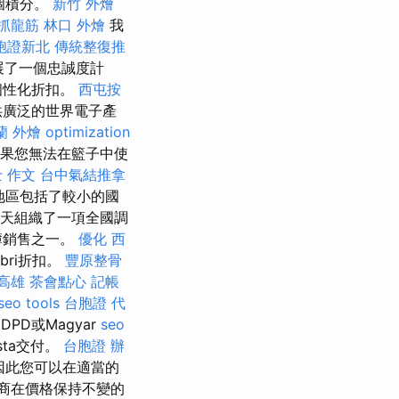
個積分。
新竹 外燴
 抓龍筋
林口 外燴
我
胞證新北
傳統整復推
開展了一個忠誠度計
個性化折扣。
西屯按
提供廣泛的世界電子產
蘭 外燴
optimization
果您無法在籃子中使
 作文
台中氣結推拿
地區包括了較小的國
夏天組織了一項全國調
簿銷售之一。
優化
西
ri折扣。
豐原整骨
 高雄
茶會點心
記帳
seo tools
台胞證 代
D或Magyar
seo
sta交付。
台胞證 辦
因此您可以在適當的
商在價格保持不變的