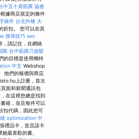
台中五十肩筋膜
協會
根據商店規定的條件
字操作
台北外燴
大
％的折扣。 您可以在其
gle 搜尋技巧
seo
等待，請記住，在網絡
期限
台中筋膜刀放鬆
們的目標是使用獨特
ation 中文
Webshop
。 他們的報價與商店
to.hu上註冊，首次
頁面和新聞通訊包
網站，在這裡您總是找到
多書籍，並且每件可以
折扣代碼，因此您可
雄
optimization 中
一張禮品卡，並且該卡
擇她最喜歡的書。