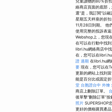
兒童讀物的80％折
絡商店頁面的底部，
選“是，我訂閱”以
星期五天秤座的折扣
11月28日到期。
使用完整的投訴表返
Webshop上，您
在可以在行動中找
libri.hu網絡
在，您可以在libr
證 過期
在libri
要
現在，您可以在Tes
更新的網站上找到當
能是百分比或固定
堂
台胞證台中
外燴
商店上刪除訂單。
台
後單擊“刪除訂單”按鈕
照片
SUPERSHO
更好的價格購買產