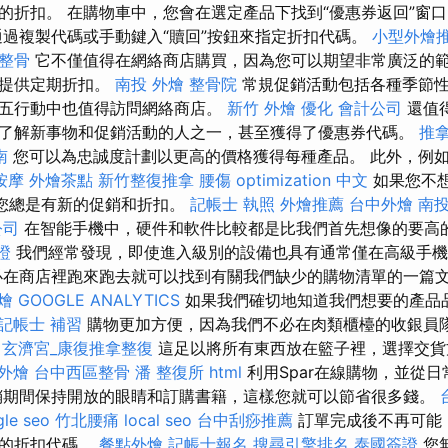
的折扣。 在購物車中，您會在選定產品下找到“優惠券返回”窗
過複製代碼或手動鍵入“贖回”按鈕來指定折扣代碼。
小型外燴
 整骨
它不僅值得在網絡商店購買，因為您可以期望非常廣泛的
戶提供定期折扣。
南投 外燴
整骨院
常規促銷活動包括各種季節性
五行動中也值得訪問網絡商店。
新竹 外燴
優化
會計公司
還值
了解新事物和促銷活動的人之一，甚至獲得了優惠券代碼。
推拿
南
您可以為忠誠度計劃以更高的價格獲得每種產品。 此外，例
按摩
外燴茶點
新竹整復推拿
腰傷
optimization 中文
如果您不
.hu，您總是有新的促銷和折扣。
記帳士 執照
外燴推薦
台中外燴
南投
公司
在智能手機中，硬件和軟件比較都是比我們首先想像的要高
證
我們經常發現，即使進入級別的設備也具有通常僅在高級手機
必在商店裡跑來跑去就可以找到有關我們缺少的購物清單的一篇
燴
GOOGLE ANALYTICS
如果我們確切地知道我們想要的產品
記帳士 補習
購物更加方便，因為我們不必在肉類櫃檯的收銀員
玄濟宮_康復推拿整復
這足以將所有東西放在籃子裡，選擇交貨
 外燴
台中西區整骨
潘 整復所
html
利用Spar在線購物，並從
銷期間保持開放的眼睛和訂購書籍，這樣您就可以節省很多錢。
le seo
竹北腰痛
local seo
台中刮痧推薦
訂單完成後不再可能
前的折扣代碼。
餐點外燴
記帳士報名
搜尋引擎排名
泰國簽證
您