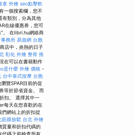
推拿
外燴
seo點擊軟
有一個搜索欄，您不
還有類別，分為其他
AR在線優惠券，您可
libri.hu網絡商
計事務所
易遊網 台胞
u網絡商店中，炎熱的日子
北
彰化 外燴
整骨 推
，您現在可以在書籍動作
eo是什麼
外燴 價格
-
化
台中泰式按摩
台胞
瀏覽SPAR目前的促
惠券等於節省資金。 而
折扣。 選擇其中一
ter每天在您喜歡的在
我們網站上的折扣從
北筋膜放鬆
台北 外燴
價質量和折扣代碼的
有代碼之前檢查所有