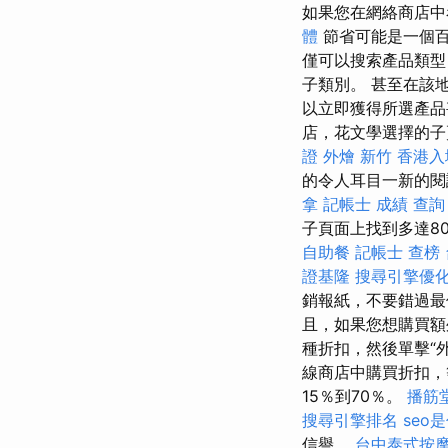
如果您在網絡商店中
體
節省可能是一個
僅可以搜索產品類
子類別。 甚至在該
以立即獲得所選產品甚至
店，花文學選擇的子
證
外燴 新竹
香港入
的令人耳目一新的閱
拿
記帳士 成績 查詢
子頁面上找到多達8
自助餐
記帳士 查榜
證基隆
搜尋引擎優
銷報紙，不要錯過
且，如果您想購買額
種折扣，然後單擊“外觀
線商店中購買折扣，
15％到70％。
播筋
搜尋引擎排名
seo
信譽。
台中泰式按