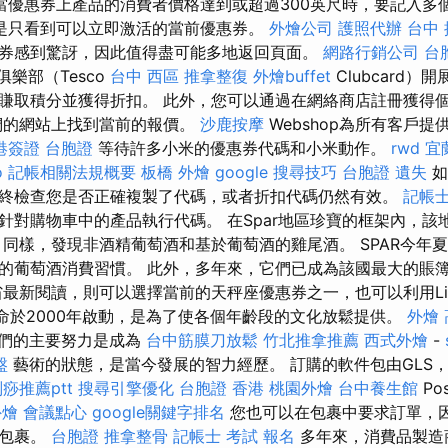
當優惠券上產品的消費者價格達到或超過300英尺時，要記入多
是只看到可以立即激活的當前優惠券。
外燴公司
護照代辦
台中
券感到驚訝，因此值得盡可能多地返回頁面。
網路行銷公司
台
樂部（Tesco
台中 西區 推拿整復
外燴buffet
Clubcard）
賺取積分並獲得折扣。 此外，您可以通過在網絡商店註冊獲得
們的網站上找到當前的報價。
沙鹿按摩
Webshop為所有客戶
港簽證 台胞證
等待許多小米的優惠券代碼和小米動作。
rwd
宜
o
記帳相關法規概要
板橋 外燴
google 搜尋技巧
台胞證 遺失
如
終檢查您是否正確複製了代碼，或者折扣代碼仍然有效。
記帳士
針對購物車中的產品執行代碼。 在Spar地區珍寶的框架內，該
 同樣，發現非酒精葡萄酒和基於葡萄酒的雞尾酒。 SPAR今年
的葡萄酒消費習慣。 此外，多年來，它們已成為該國最大的賬
最新閱讀，則可以選擇當前的天秤座優惠券之一，也可以利用Lib
u的使命於2000年啟動，是為了使各個年齡段的文化放鬆提供。
外燴
們的主要努力是成為
台中筋膜刀放鬆
竹北推拿推薦
西式外燴
-
盤
藝術的狀態，是當今發展的智力經歷。 訂購的軟件包由GLS，DP
痧推薦ptt
搜尋引擎優化
台胞證 香港
桃園外燴
台中養生館
Po
外燴
會議點心
google關鍵字排名
您也可以在包裹中要求訂單，
上包裹。
台胞證
推拿整骨
記帳士 考試 報名
多年來，消費品製造