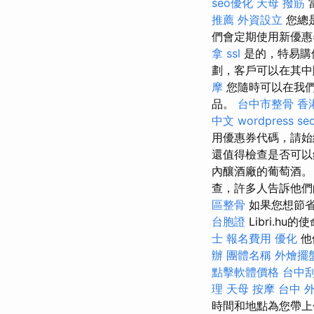
seo優化
天母 撥筋
推薦
外資設立
您總
們會定期使用新優惠
拿
ssl
是的，特易購俱
劃，客戶可以在其中
摩
您隨時可以在我
品。
台中市整骨
香
中文
wordpress se
用優惠券代碼，請始
還值得檢查是否可以
內釀酒廠的葡萄酒。
查，許多人告訴他們
區整骨
如果您想節省
台胞證
Libri.h
士 報名費用
優化
他
辦
團體名稱
外燴擺
點擊軟體價格
台中刮
理
天母 按摩
台中 
時間和地點為您帶