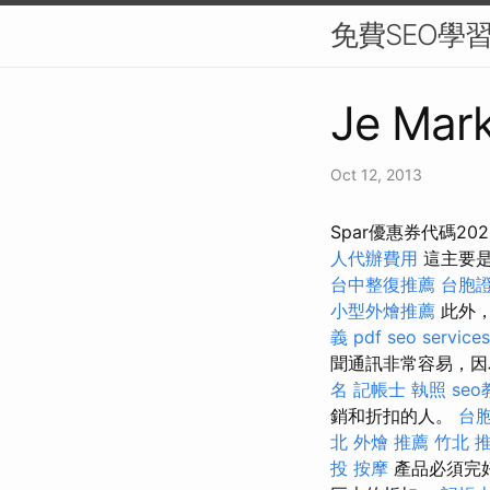
免費SEO學
Je Mark
Oct 12, 2013
Spar優惠券代碼2
人代辦費用
這主要是
台中整復推薦
台胞證
小型外燴推薦
此外，
義 pdf
seo services
聞通訊非常容易，因
名
記帳士 執照
se
銷和折扣的人。
台胞
北 外燴 推薦
竹北 
投 按摩
產品必須完好