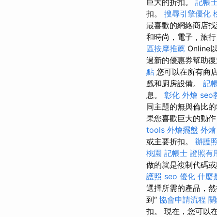
巨大的折扣。
記帳士
扣。
搜尋引擎優化
最喜歡的網絡商店
和時尚，電子，旅行
區按摩推薦
Onli
過新的優惠券幫助
點
您可以在所有商店
戲和廚房設備。
記帳
息。
彰化 外燴
se
同主題的無與倫比的
果您喜歡巨大的動作
tools
外燴擺盤
外燴
或主要折扣。
辦護
桃園
記帳士 證照有
做的就是複制代碼或
護照
seo 優化
什麼
選擇所需的產品，然
到“
協會申請流程
關
扣。 現在，您可以在