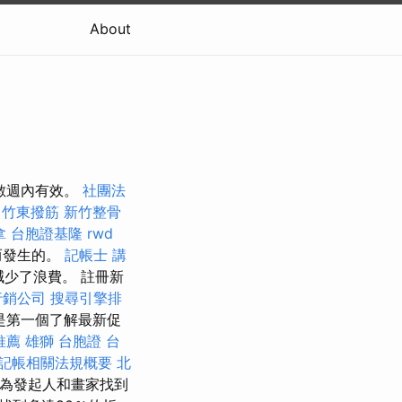
About
在數週內有效。
社團法
竹東撥筋
新竹整骨
拿
台胞證基隆
rwd
而發生的。
記帳士 講
少了浪費。 註冊新
行銷公司
搜尋引擎排
是第一個了解最新促
推薦
雄獅 台胞證
台
記帳相關法規概要
北
可以為發起人和畫家找到