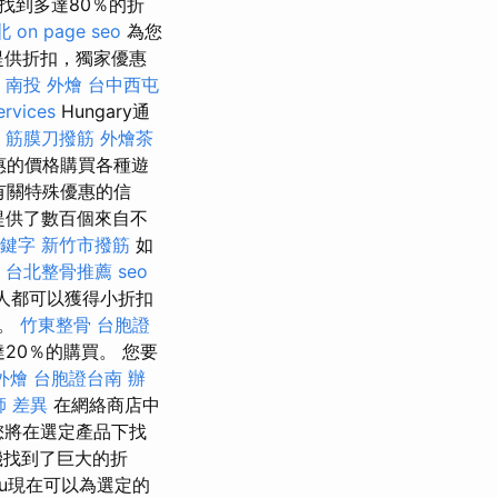
中找到多達80％的折
北
on page seo
為您
o提供折扣，獨家優惠
r
南投 外燴
台中西屯
ervices
Hungary通
 筋膜刀撥筋
外燴茶
實惠的價格購買各種遊
集有關特殊優惠的信
提供了數百個來自不
關鍵字
新竹市撥筋
如
台北整骨推薦
seo
個人都可以獲得小折扣
來。
竹東整骨
台胞證
20％的購買。 您要
外燴
台胞證台南
辦
師 差異
在網絡商店中
您將在選定產品下找
耳機找到了巨大的折
hu現在可以為選定的