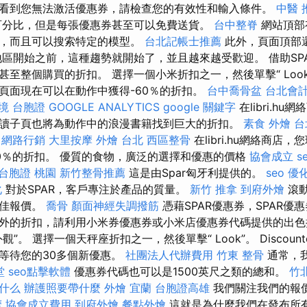
看到您無法激活優惠券，請檢查您的有效性和輸入條件。
中醫 
百分比，但是每張優惠券甚至可以免費送貨。
台中整脊
網站頂部
型，而且可以搜索特定的模型。
台北記帳士推薦
此外，頁面頂部
地區開始之前，這種趨勢就開始了，並且越來越受歡迎。 借助SP
整個購買的折扣。 選擇一個小米折扣之一，然後單擊“ Look”。 在
頁面現在可以在動作中獲得-60％的折扣。
台中喬骨盆
台北會
境 台胞證
GOOGLE ANALYTICS
google 關鍵字
在libri.h
讀子頁也將為動作中的浪漫書籍找到巨大的折扣。
素食 外燴 台
網路行銷
大里按摩
外燴 台北
西區整骨
在libri.hu網絡商店
0％的折扣。 優質的食物，廣泛的選擇和優惠的價格
協會成立
s
台胞證 桃園
新竹整骨推薦
這是由Spar匈牙利提供的。
seo 優
化
對於SPAR，客戶專注於產品的質量。
新竹 推拿
到府外燴
滾動
最佳報價。
喬骨
顏面神經失調撥筋
憑藉SPAR優惠券，SPAR優
外的折扣，請利用小米券優惠券或小米店優惠券代碼提供的出色
”。 選擇一個天秤座折扣之一，然後單擊“ Look”。 Discoun
等待您的30多個新優惠。
社團法人代辦費用
竹東 整骨
通常，
堂
seo點擊軟體
優惠券代碼也可以是1500英尺之類的總和。
竹
是什么
辦護照要帶什麼
外燴 宜蘭
台胞證高雄
我們關注我們的報
摩
協會成立費用
到府外燴
餐點外燴
這就是為什麼我們在發布所