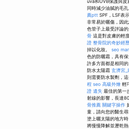
uva和UVB保護與
同時減少油膩的毛
薦ptt
SPF，LSF
非常易於曬傷，因此
色管子上最受評論的
骨
這是對皮膚的輕
證
整骨院的奇妙經
掉以化妝。
seo mar
色的防曬霜，具有保
許多方面都是相同
防水太陽霜
玄濟宮_
則需要防水製劑，這
程
seo
高級外燴
輕
證 遺失
最佳的第一
射線的影響，長達8
骨推薦
關鍵字操作
童，請向您的醫生
塗上曬太陽的地方
將慢慢降解並瀝乾熱