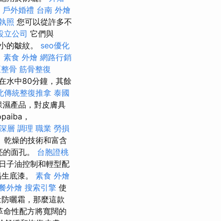
。
戶外婚禮
台南 外燴
 執照
您可以從許多不
設立公司
它們與
較小的皺紋。
seo優化
。
素食 外燴
網路行銷
區整骨
筋骨整復
果在水中80分鐘，其餘
北傳統整復推拿
泰國
保濕產品，對皮膚具
aiba，
 深層 調理 職業 勞損
 乾燥的技術和富含
亮的面孔。
台胞證桃
所有日子油控制和輕型配
易生底漆。
素食 外燴
餐外燴
搜索引擎
使
量防曬霜，那麼這款
革命性配方將寬闊的