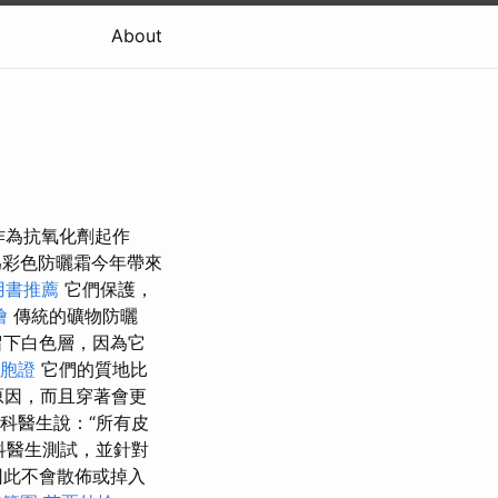
About
並作為抗氧化劑起作
彩色防曬霜今年帶來
用書推薦
它們保護，
燴
傳統的礦物防曬
留下白色層，因為它
台胞證
它們的質地比
原因，而且穿著會更
科醫生說：“所有皮
眼科醫生測試，並針對
因此不會散佈或掉入