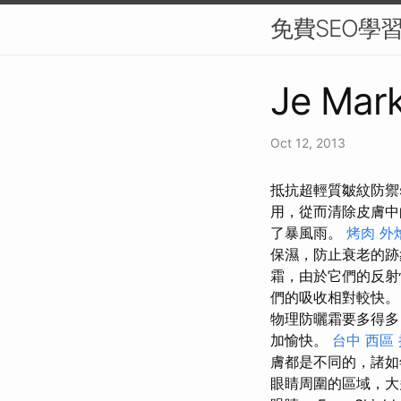
免費SEO學
Je Mark
Oct 12, 2013
抵抗超輕質皺紋防禦sp
用，從而清除皮膚
了暴風雨。
烤肉 外
保濕，防止衰老的
霜，由於它們的反射
們的吸收相對較快
物理防曬霜要多得多
加愉快。
台中 西區
膚都是不同的，諸如年
眼睛周圍的區域，大