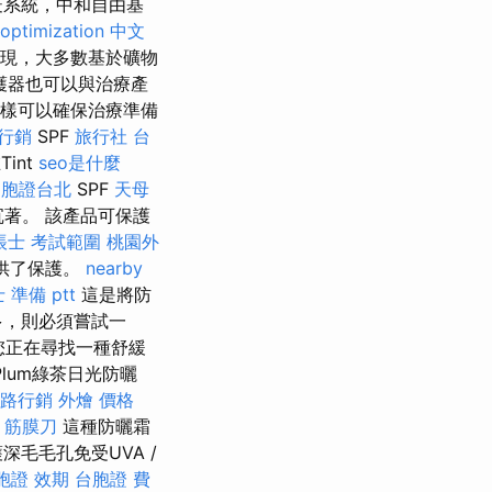
疫系統，中和自由基
optimization 中文
現，大多數基於礦物
型保護器也可以與治療產
。 這樣可以確保治療準備
行銷
SPF
旅行社 台
int
seo是什麼
台胞證台北
SPF
天母
沉著。 該產品可保護
帳士 考試範圍
桃園外
提供了保護。
nearby
 準備 ptt
這是將防
多，則必須嘗試一
您正在尋找一種舒緩
Plum綠茶日光防曬
路行銷
外燴 價格
 筋膜刀
這種防曬霜
毛毛孔免受UVA /
胞證 效期
台胞證 費