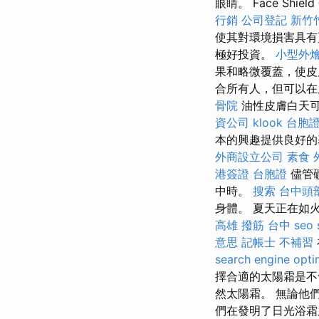
眼睛。 Face Shield
行銷
公司登記
新竹
使其對環境損害具有
極好投資。
小型外
果和略微覆蓋，使
合所有人，但可以在
骨院
油性皮膚白天
資公司
klook 台胞
本的興趣提供良好的
外商設立公司
素食 
港簽證 台胞證
儘管
中時。
搜索
台中頭
身體。 夏天正在如
高雄
撥筋 台中
seo 
意思
記帳士 不補習
search engine opti
擇合適的太陽霜是不
然太陽霜。 無論他
們在發明了日光浴