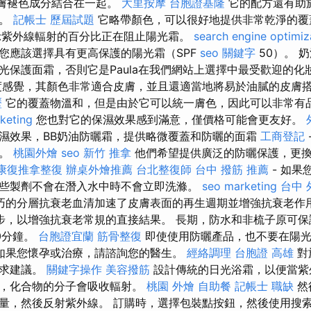
皮膚褪色成分結合在一起。
大里按摩
台胞證基隆
它的配方還有助
孔。
記帳士 歷屆試題
它略帶顏色，可以很好地提供非常乾淨的
表示紫外線輻射的百分比正在阻止陽光霜。
search engine optimiz
您應該選擇具有更高保護的陽光霜（SPF
seo 關鍵字
50）。 
光保護面霜，否則它是Paula在我們網站上選擇中最受歡迎的化
度感覺，其顏色非常適合皮膚，並且還適當地將易於油膩的皮膚
歷
它的覆蓋物溫和，但是由於它可以統一膚色，因此可以非常有
keting
您也對它的保濕效果感到滿意，僅價格可能會更友好。
濕效果，BB奶油防曬霜，提供略微覆蓋和防曬的面霜
工商登記
的。
桃園外燴
seo
新竹 推拿
他們希望提供廣泛的防曬保護，更
康復推拿整復
辦桌外燴推薦
台北整復師
台中 撥筋 推薦
- 如果
些製劑不會在潛入水中時不會立即洗滌。
seo marketing
台中 
巧的分層抗衰老血清加速了皮膚表面的再生週期並增強抗衰老作
步，以增強抗衰老常規的直接結果。 長期，防水和非梳子原可保
0分鐘。
台胞證宜蘭
筋骨整復
即使使用防曬產品，也不要在陽
如果您懷孕或治療，請諮詢您的醫生。
經絡調理
台胞證 高雄
對
尋求建議。
關鍵字操作
美容撥筋
設計傳統的日光浴霜，以便當紫
時，化合物的分子會吸收輻射。
桃園 外燴
自助餐
記帳士 職缺
然
量，然後反射紫外線。 訂購時，選擇包裝點按鈕，然後使用搜