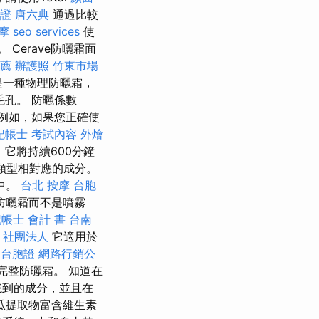
胞證
唐六典
通過比較
摩
seo services
使
Cerave防曬霜面
薦
辦護照
竹東市場
一種物理防曬霜，
孔。 防曬係數
例如，如果您正確使
記帳士 考試內容
外燴
它將持續600分鐘
類型相對應的成分。
中。
台北 按摩
台胞
防曬霜而不是噴霧
帳士 會計 書
台南
 社團法人
它適用於
 台胞證
網路行銷公
完整防曬霜。 知道在
找到的成分，並且在
瓜提取物富含維生素