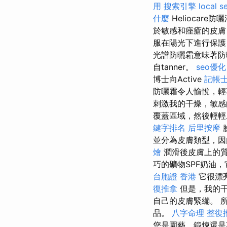
用
搜索引擎
local s
什麼
Heliocare防
於敏感和痤瘡的皮膚
服在陽光下進行保護
光譜防曬霜意味著防
自tanner。
seo優化
博士向Active
記帳士
防曬霜令人愉悅，輕
刺激我的干燥，敏感
覆蓋區域，然後輕
鍵字排名
后里按摩
並分為皮膚類型，因
燴
潤滑後皮膚上的質
巧的礦物SPF奶油
台胞證 香港
它很漂
復推拿
但是，我的
自己的皮膚緊繃。 所有
品。
八字命理 整復
您是園藝，鍛煉還是