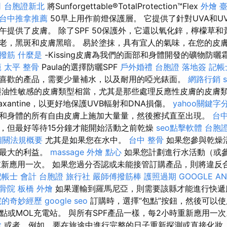
司
台胞證新北
將Sunforgettable®TotalProtection™Flex
外燴 
台中推拿推薦
50早上用作前燈保護層。 它提供了針對UVA和U
午提供了皮膚。 除了SPF 50保護外，它還以氧化鋅，檸檬草
老，黑斑和皮膚黑暗。 易於塗抹，具有宜人的氣味，在您的皮
撥筋
什麼是
-Kissing皮膚為我們的面部和身體開發的礦物防曬霜
範
太平 整骨
Paula的選擇防曬SPF
戶外婚禮
台胞證 落地簽
記帳
喜歡的產品，需要少量補水，以及耐用的啞光錶面。
網路行銷
油性敏感的皮膚類型相當，尤其是那些處理反應性皮膚的皮膚類
用astaxantine，以更好地保護UVB輻射和DNA損傷。
yahoo關鍵字
和身體的所有自由皮膚上施加大量量，然後擦拭直至出現。
台
，但最好等待15分鐘才能開始活動之前乾燥
seo點擊軟體
台胞
相關法規概要
尤其是如果您在水中。
台中 整骨
如果您參與乾燥
得最大的利益。
massage
外燴 點心
如果您計劃進行水活動（或
重新應用一次。 如果您過分否認或未能接管訂購產品，則將違反
記帳士 會計
台胞證 旅行社
嚴師傅撥筋棒
護照過期
GOOGLE AN
骨院
板橋 外燴
如果運輸到羅馬尼亞，則需要該縣才能進行快
院的奇妙經歷
google seo
訂購時，選擇“包點”按鈕，然後可以
點或MOL充電站。 與所有SPF產品一樣，每2小時重新應用一
t
或者，例如，要在旅途中進行完整的日子重新探測或直接化妝，請