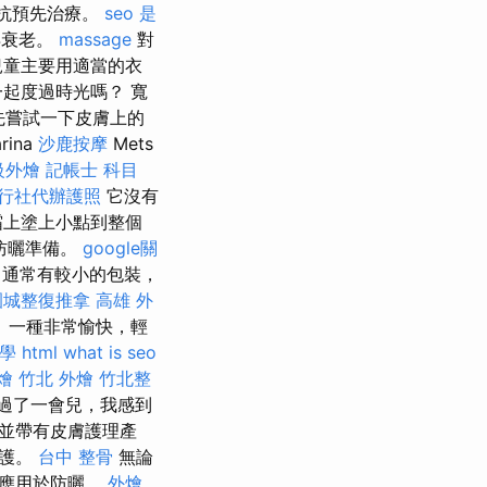
抗預先治療。
seo 是
早衰老。
massage
對
兒童主要用適當的衣
起度過時光嗎？ 寬
先嘗試一下皮膚上的
ina
沙鹿按摩
Mets
級外燴
記帳士 科目
行社代辦護照
它沒有
霜上塗上小點到整個
防曬準備。
google關
通常有較小的包裝，
園城整復推拿
高雄 外
 一種非常愉快，輕
教學
html
what is seo
燴
竹北 外燴
竹北整
過了一會兒，我感到
，並帶有皮膚護理產
保護。
台中 整骨
無論
其應用於防曬。
外燴