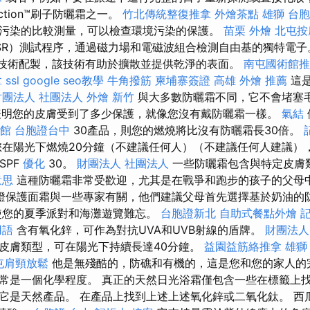
ection™刷子防曬霜之一。
竹北傳統整復推拿
外燴茶點
雄獅 台
污染的比較測量，可以檢查環境污染的保護。
苗栗 外燴
北屯按
R）測試程序，通過磁力場和電磁波組合檢測自由基的獨特電子。 
eZinc技術配製，該技術有助於擴散並提供乾淨的表面。
南屯國術館推
拿
ssl
google seo教學
牛角撥筋
柬埔寨簽證
高雄 外燴 推薦
這是
財團法人 社團法人
外燴 新竹
與大多數防曬霜不同，它不會堵塞毛
）表明您的皮膚受到了多少保護，就像您沒有戴防曬霜一樣。
氣結
館
台胞證台中
30產品，則您的燃燒將比沒有防曬霜長30倍。
在陽光下燃燒20分鐘（不建議任何人）（不建議任何人建議），
SPF
優化
30。
財團法人 社團法人
一些防曬霜包含與特定皮膚
意思
這種防曬霜非常受歡迎，尤其是在戰爭和跑步的孩子的父母
燈保護面霜與一些專家有關，他們建議父母首先選擇基於奶油的
使您的夏季派對和海灘遊覽難忘。
台胞證新北
自助式餐點外燴
記
用語
含有氧化鋅，可作為對抗UVA和UVB射線的盾牌。
財團法人
皮膚類型，可在陽光下持續長達40分鐘。
益園益筋絡推拿
雄獅
屯肩頸放鬆
他是無殘酷的，防礁和有機的，這是您和您的家人的
常是一個化學程度。 真正的天然日光浴霜僅包含一些在標籤上
它是天然產品。 在產品上找到上述上述氧化鋅或二氧化鈦。 西