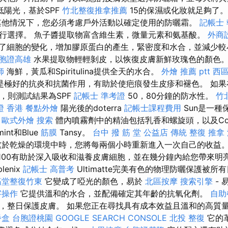
低陽光，基於SPF
竹北整復推拿推薦
15的保濕或化妝就足夠了
他情況下，您必須考慮戶外活動以確定使用的防曬霜。
記帳士
行選擇。 魚子醬提取物富含維生素，微量元素和氨基酸。
外商
起加速了細胞的變化，增加膠原蛋白的產生，緊密度和水合，並減少
胞證高雄
水果提取物輕輕剝皮，以恢復皮膚新鮮玫瑰色的顏色
師
海鮮，黃瓜和Spiritulina提供全天的水合。
外燴 推薦 ptt
西
ar精油是極好的抗炎和抗菌作用，有助於使疤痕發生皮疹和褪色。 如
鐘，則測試結果為SPF
記帳士 準考證
50，80分鐘的防水性。
竹
證 香港
餐點外燴
陽光後的doterra
記帳士課程費用
Sun是一種
。
歐式外燴
搜索
體內噴霧劑中的精油包括乳香和螺旋頭，以及Cop
mint和Blue
筋膜
Tansy。
台中 撥 筋 堂 公益店 傳統 整復 推拿
於乾燥的環境中時，您將每兩個小時重新進入一次自己的收益。
F100有助於深入吸收和滋養皮膚細胞，並在幾分鐘內給您帶來明
lenix
記帳士 高普考
Ultimatte完美有色的物理防曬保護被
筋堂整復竹東
它變成了啞光的顏色，易於
北區按摩
搜索引擎
- 
字操作
它提供溫和的水合，並配備確定其年齡的抗氧化劑。
自助
，整日保護皮膚。 如果您正在尋找具有成本效益且溫和的高質
餐盒
台胞證桃園
GOOGLE SEARCH CONSOLE
北投 整復
它的