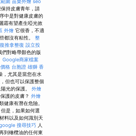
試範圍
苗栗外燴
seo
您想保持皮膚青年，請
序中是對健康皮膚的
曬霜有望產生啞光效
區 外燴
它很香，不適
這些都沒有粘性。
整
康復推拿整復
設立投
我們對略帶顏色的版
。
Google商家檔案
 價格
台胞證 雄獅
香
燥，尤其是當您在水
，但也可以保護整個
止陽光的保護。
外燴
受保護的皮膚？
外燴
類健康有潛在危險。
但是，如果如何選
材料以及如何識別天
google 搜尋技巧
人
再到橄欖油的任何東