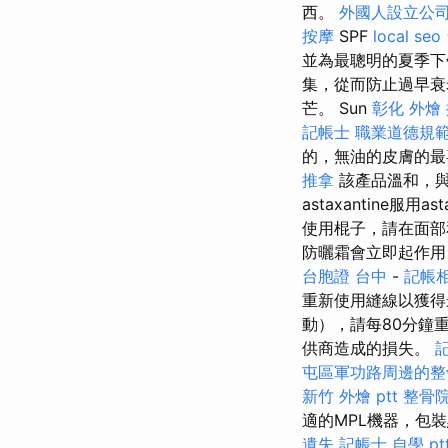
西。
外國人設立公
按摩
SPF
local seo
並為最聰明的夏季下
集，從而防止過早衰
芒。 Sun
彰化 外燴
記帳士 職業道德規
的，無油的皮膚的最
推拿
該產品溫和，與
astaxantine服
使用棍子，請在面部
防曬霜會立即起作用
台胞證 台中
-
記帳
重新使用縫線以獲
動），請每80分鐘
供商造成的損失。
屯區軍功路周邊的整
新竹 外燴 ptt
整骨
適的MPL機器，包裝
遺失
記帳士 自學 pt