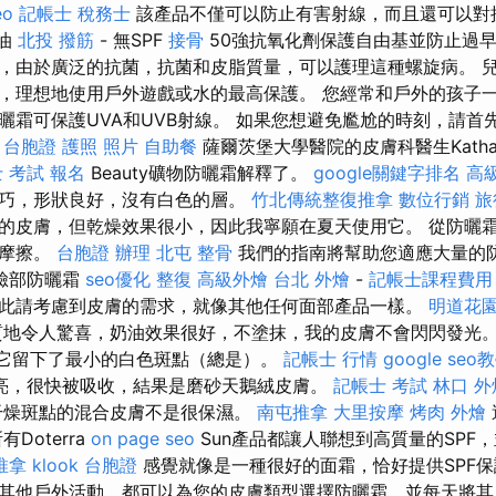
eo
記帳士 稅務士
該產品不僅可以防止有害射線，而且還可以對
曬油
北投 撥筋
- 無SPF
接骨
50強抗氧化劑保護自由基並防止過
，由於廣泛的抗菌，抗菌和皮脂質量，可以護理這種螺旋病。 
，理想地使用戶外遊戲或水的最高保護。 您經常和戶外的孩子一
曬霜可保護UVA和UVB射線。 如果您想避免尷尬的時刻，請首
台胞證 護照 照片
自助餐
薩爾茨堡大學醫院的皮膚科醫生Kathar
 考試 報名
Beauty礦物防曬霜解釋了。
google關鍵字排名
高
巧，形狀良好，沒有白色的層。
竹北傳統整復推拿
數位行銷
旅
的皮膚，但乾燥效果很小，因此我寧願在夏天使用它。 從防曬
輕摩擦。
台胞證 辦理
北屯 整骨
我們的指南將幫助您適應大量的
臉部防曬霜
seo優化
整復
高級外燴
台北 外燴
-
記帳士課程費用
此請考慮到皮膚的需求，就像其他任何面部產品一樣。
明道花
地令人驚喜，奶油效果很好，不塗抹，我的皮膚不會閃閃發光。
，它留下了最小的白色斑點（總是）。
記帳士 行情
google seo
亮，很快被吸收，結果是磨砂天鵝絨皮膚。
記帳士 考試
林口 外
干燥斑點的混合皮膚不是很保濕。
南屯推拿
大里按摩
烤肉 外燴
Doterra
on page seo
Sun產品都讓人聯想到高質量的SPF
推拿
klook 台胞證
感覺就像是一種很好的面霜，恰好提供SPF
其他戶外活動，都可以為您的皮膚類型選擇防曬霜，並每天將