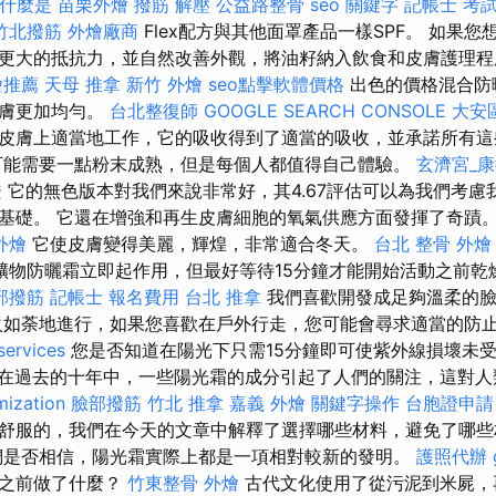
什麼是
苗栗外燴
撥筋 解壓
公益路整骨
seo 關鍵字
記帳士 考
竹北撥筋
外燴廠商
Flex配方與其他面罩產品一樣SPF。 如果
更大的抵抗力，並自然改善外觀，將油籽納入飲食和皮膚護理程
燴推薦
天母 推拿
新竹 外燴
seo點擊軟體價格
出色的價格混合防
皮膚更加均勻。
台北整復師
GOOGLE SEARCH CONSOLE
大安
皮膚上適當地工作，它的吸收得到了適當的吸收，並承諾所有
可能需要一點粉末成熟，但是每個人都值得自己體驗。
玄濟宮_
證
它的無色版本對我們來說非常好，其4.67評估可以為我們考慮
基礎。 它還在增強和再生皮膚細胞的氧氣供應方面發揮了奇蹟
外燴
它使皮膚變得美麗，輝煌，非常適合冬天。
台北 整骨
外燴
礦物防曬霜立即起作用，但最好等待15分鐘才能開始活動之前乾
部撥筋
記帳士 報名費用
台北 推拿
我們喜歡開發成足夠溫柔的臉
火如荼地進行，如果您喜歡在戶外行走，您可能會尋求適當的防
services
您是否知道在陽光下只需15分鐘即可使紫外線損壞未
在過去的十年中，一些陽光霜的成分引起了人們的關注，這對人
mization
臉部撥筋 竹北
推拿
嘉義 外燴
關鍵字操作
台胞證申請
舒服的，我們在今天的文章中解釋了選擇哪些材料，避免了哪些
們是否相信，陽光霜實際上都是一項相對較新的發明。
護照代辦
霜之前做了什麼？
竹東整骨
外燴
古代文化使用了從污泥到米屍，