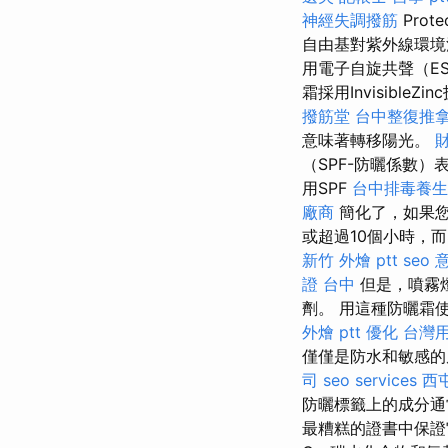
神經失調撥筋
Prot
自由基對紫外線環境
用電子自旋共聲（ES
霜採用Invisibl
撥筋堂
台中整復推
意味著轉移陽光。
（SPF-防曬係數
用SPF
台中排毒養生
廠商
簡化了，如果您
或超過10個小時，而
新竹 外燴 ptt
seo 
證 台中
但是，噴霧
劑。 用這種防曬霜
外燴 ptt
優化 台灣
僅僅是防水和敏感的
司
seo services
西
防曬標籤上的成分通
最糟糕的證書中保證