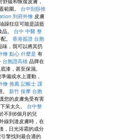
於舒緩和恢復皮膚，
覆蓋範圍。
台中刮痧推
ation
到府外燴
皮膚
奶油躁狂症可能是該藍
妝品。
台中 中醫 整
搭配。
香港簽證 台胞
品味，我可以將其扔
外燴 點心
什麼是
有
-
台胞證高雄
品牌在
換底漆，甚至保濕。
您準備或水上運動，
外燴 推薦
記帳士 課
用。
新竹 按摩
台胞
護您的皮膚免受有害
光下呆太久。
台中整
於不到6個月的兒
外線到達皮膚時，在
後，日光浴霜的成分
索引擎找到最合適的