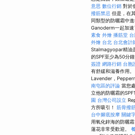
意思
數位行銷
對於
撥筋禁忌
但是，在其
同類型的防曬霜中進
Ganoderm一
素食 外燴
播筋堂
台
外燴 台北
台北會計
Stalmagyop
的SPF至少為50分
簽證
網路行銷
台胞
有舒緩和滋養作用
Lavender，Pepper
南屯區的評論
當您處
立他的防曬霜的SP
園
台灣公司設立
Rep
方所吸引！
筋骨撥
台中腳底按摩
關鍵
用氧化鋅海的防曬霜
蓮花非常受歡迎。