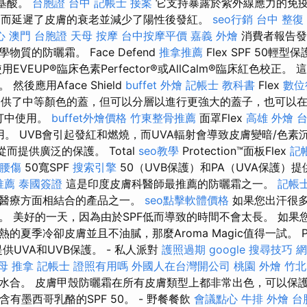
基酸。
台胞證 台中
記帳士 接案
它支持暴露於紫外線應力的免
從而延遲了皮膚的衰老並減少了陽性後發紅。
seo行銷
台中 整復
心
澳門 台胞證
天母 按摩
台中按摩平價
嘉義 外燴
消費者報告發
質的防曬霜。 Face Defend
推拿推薦
Flex SPF 50輕
EVEUP®臨床色素Perfector®或AllCalm®臨床紅色校正
然後應用Aface Shield
buffet 外燴
記帳士 教科書
Flex
數位
供了中等顏色的蓋，但可以分層以進行更強大的蓋子，也可以在T
0鞭打中使用。
buffet外燴價格
竹東整骨推薦
面罩Flex
高雄 外燴
用。 UVB會引起發紅和燃燒，而UVA輻射會導致皮膚變暗/色素
從而提供廣泛的保護。 Total
seo教學
Protection™面板Flex
記
腰傷
50寬SPF
搜索引擎
50（UVB保護）和PA（UVA保護）
推薦
泰國簽證
這是印度皮膚科醫師最推薦的防曬霜之一。
記帳士
的醫療方面相結合的產品之一。
seo點擊軟體價格
如果您出汗很
。 美好的一天，因為由於SPF低而導致的時間不會太長。 如果
的夏季冷卻皮膚並且不油膩，那麼Aroma Magic值得一試。 
提供UVA和UVB保護。 - 私人派對
護照過期
google 搜尋技巧
網
母 推拿
記帳士 證照有用嗎
外國人在台灣開公司
桃園 外燴
竹北
水合。 皮膚甲殼防曬霜在所有皮膚類型上都非常出色，可以保護深
含有墨西哥乳酪的SPF 50。 - 野餐餐飲
會議點心
牛排 外燴
台