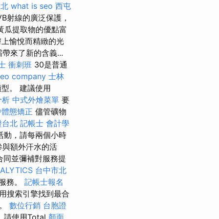
臺北
what is seo
西屯
VB射線的廣泛保護，
和黃瓜提取物的優點富
膚上愉悅而精緻的光
帶來了新的含義...
士 衝刺班
30是普通
seo company
士林
型。 建議使用
分析
中式外燴菜單
要
中體態矯正
儘管礦物
證台北
記帳士 會計學
活動，請每兩個小時
參與額外汗水的活
合同並彌補對服務提
ALYTICS
台中市北
遞服務。
記帳士報名
使用搜索引擎找到最合
次。
數位行銷
台胞證
使用Total
顏面