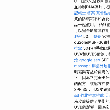
C，碳水化合物和氨
並抑制DNA碎片，
記帳士 答案
茶會點
質的防曬霜不如含化學物
品一起使用。 始終使用
可以完全影響其作用。 
胞證
50。
整脊
它提
duSoleil®SPF3
推拿
50必須手動應
UVA和UVBS射線，
燴
google seo
SPF
massage
辦桌外燴
曬霜與有益於皮膚
下，因為它完全出汗
的配方，該配方在炎熱
SPF 35，可為皮膚
ssl
竹北推拿推薦
天
為皮膚提供了平衡的
UVB的影響，因為它