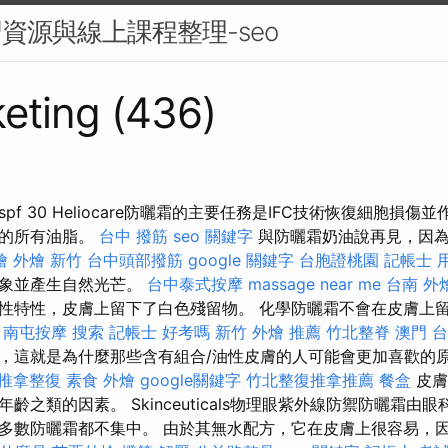
習資源與線上課程整理-seo
eting (436)
f 30 Heliocare防曬霜的主要任務是IFC技術恢復細胞損傷
中的所有油脂。
台中 撥筋
seo 關鍵字
與防曬霜奶油說再見，因為
燴
外燴 新竹
台中頭部撥筋
google 關鍵字
台胞證桃園
記帳士 
跡象並產生自然光芒。
台中泰式按摩
massage near me
台南 外
性特性，皮膚上留下了白色殘留物。 化學防曬霜不會在皮膚上
。
南屯按摩
搜索
記帳士 好考嗎
新竹 外燴 推薦
竹北整脊
澳門 
，這就是為什麼那些含有組合/油性皮膚的人可能會更加喜歡的
 推拿整復
素食 外燴
google關鍵字
竹北整復推拿推薦
餐盒
皮膚
齡之類的因素。 Skinceuticals物理眼紫外線防禦防曬霜由
多數防曬霜都不集中。 由於其無水配方，它在皮膚上很容易，