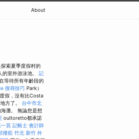
About
是探索夏季度假村的
人的室外游泳池。
記
in正在等待所有年齡段的
gle 搜尋技巧
Park）
假，沒有比Costa
的地方了。
台中市北
海灘。 無論您是想
照
oultoretto都承諾
第一頁
記帳士 會計師
部撥筋 竹北
新竹 外