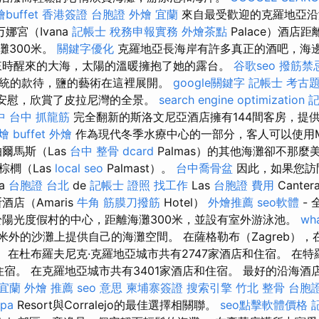
buffet
香港簽證 台胞證
外燴 宜蘭
來自最受歡迎的克羅地亞沿
娜宮（Ivana
記帳士 稅務申報實務
外燴茶點
Palace）酒店
海灘300米。
關鍵字優化
克羅地亞長海岸有許多真正的酒吧，海
來時醒來的大海，太陽的溫暖擁抱了她的露台。
谷歌seo
撥筋禁
統的款待，鹽的藝術在這裡展開。
google關鍵字
記帳士 考古
安慰，欣賞了皮拉尼灣的全景。
search engine optimization
中
台中 抓龍筋
完全翻新的斯洛文尼亞酒店擁有144間客房，提
燴
buffet 外燴
作為現代冬季水療中心的一部分，客人可以使用Me
爾馬斯（Las
台中 整骨 dcard
Palmas）的其他海灘卻不那
棕櫚（Las
local seo
Palmast）。
台中喬骨盆
因此，如果您訪
a
台胞證 台北
de
記帳士 證照 找工作
Las
台胞證 費用
Canter
店（Amaris
牛角 筋膜刀撥筋
Hotel）
外燴推薦
seo軟體
- 
陽光度假村的中心，距離海灘300米，並設有室外游泳池。
wha
米外的沙灘上提供自己的海灘空間。 在薩格勒布（Zagreb）
。 在杜布羅夫尼克·克羅地亞城市共有2747家酒店和住宿。 在
宿。 在克羅地亞城市共有3401家酒店和住宿。 最好的沿海酒店將Ba
 宜蘭
外燴 推薦
seo 意思
柬埔寨簽證
搜索引擎
竹北 整骨
台胞證
pa
Resort與Corralejo的最佳選擇相關聯。
seo點擊軟體價格