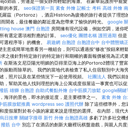
alejo郊區，旁邊是一個安靜而輕鬆的海灘。 在豪華庇護所中寵
更新的本質。
seo保證第一頁
素食 外燴
記帳士 考科
高雄 外燴
南
羅茲（Portoroz），酒店Histrion為疲倦的旅行者提供了理
圍而聞名，最佳餐廳的鄰近度為您帶來了愉快的時光。
google
tting house
澳門 台胞證
房間擁有現代設備，例如空調，迷你吧和免
與所有選定選項相對應的計算。
seo優化
團體名稱
護照過期
但是
，可選程序等）的機會。
易遊網 台胞證
台胞證台中
台中體態矯
變主意或簡單地查看另一種組合，則可以通過按“修改”按鈕來輕
求之後針對特定旅行的特定旅行和期權的書面報價被視為正式
所
在斯洛文尼亞陽光明媚的亞得里亞海上的Portorož體現了豐
的振動而除草的。 我們的當地代表檢查了私人住宿類別中大海
述，照片以及在某些情況下一起使用視頻。
社團法人
我們以前
助，幫助其他人找到理想的海上公寓或度假屋這一事實也可以
 撥筋
雄獅 台胞證
自助式餐點外燴
台中筋膜刀放鬆
google關鍵
，海洋的景色，即水的接近度，是主要標準之一。
素食 外燴 台
中筋膜放鬆推薦
wordpress seo
護照代辦
除了這些標準外，您
和度假屋對於有小孩的家庭來說是理想的選擇。 在內部，現代
烏日按摩
關鍵字搜尋
新竹 外燴
台胞證高雄
多虧了許多社交機
。
撥筋 台中
別忘了在酒店的創新大廳裡玩棋盤遊戲，與親人共