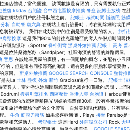
拉酒店體現了當代優雅。 訪問數據是有限的，只有需要執行正
屯整復
kkday 台胞證
台中西屯區按摩推薦
餐盒
記帳士放榜
在註
儲在網站或用戶的註冊狀態之前。
記帳士 考試時間
辦護照
筋
字分析
自助餐
唐六典
在網站上進行註冊時，將在刪除網站或用戶
息將被銷毀。 我們在此類別中的住宿是最受歡迎的客人。
旅行
中肩頸按摩
這是我們90％的前往克羅地亞的客人在假期期間尋
在斑點派珀（Spotter
脊椎側彎
辦桌外燴推薦
記帳士 高考 普
是位於桑德彭彭（Sandpiper）社區海濱的舒適的線路房屋。
燴 意思
在該地區房屋的底樓，有一個開放的概念，並配有小丑
可行的，但是還有同樣漂亮的海灘，還有更多的景點和事情要做
薩的原因。
辦桌外燴推薦
GOOGLE SEARCH CONSOLE
整骨推
，而是去La
士林 整復
外燴 新竹
Graciosa進行一日遊。
記帳士 課
m等待著客人，室外游泳池周圍環繞著陽光露台和寬敞的房間，上
Bodrumi
搜尋引擎排名
西區整骨
香港入境 台胞證
Harbour
宮殿酒店的放鬆區距離陽光明媚的海灘僅30米，設有各種按摩治
rous吸引旅行者體驗他們的文化豐富，自然美和現代精緻，並有望
旅程。
牛角 筋膜刀撥筋
如果您喜歡海灘，Playa
接骨
Parais
些豪華和充滿活力。
考記帳士
這是Hard
外商設立公司
Rock
大
活潑而輕鬆的心情欣賞海灘，游泳池和海洋。
GOOGLE SEAR