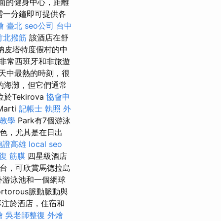
側面的健身中心，距離
僅需一分鐘即可提供各
燴 臺北
seo公司
台中
竹北撥筋
該酒店在舒
納皮塔特度假村的中
個非常西班牙和非旅遊
天中最熱的時刻，很
的海灘，但它們通常
Tekirova
協會申
arti
記帳士 執照
外
o教學
Park有7個游泳
特景色，尤其是在日出
胞證高雄
local seo
復 筋膜
四星級酒店
和陽台，可欣賞馬德拉島
室外游泳池和一個網球
rtorous脈動脈動與
專注於酒店，住宿和
燴
吳老師整復
外燴