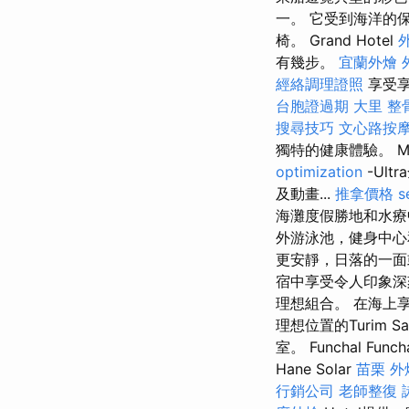
一。 它受到海洋的
椅。 Grand Hotel
有幾步。
宜蘭外燴
經絡調理證照
享受享
台胞證過期
大里 整
搜尋技巧
文心路按
獨特的健康體驗。 MPM 
optimization
-Ul
及動畫...
推拿價格
s
海灘度假勝地和水
外游泳池，健身中
更安靜，日落的一面
宿中享受令人印象深
理想組合。 在海上
理想位置的Turim S
室。 Funchal F
Hane Solar
苗栗 外
行銷公司
老師整復 