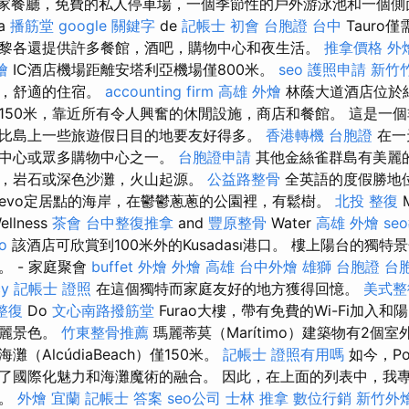
供一家餐廳，免費的私人停車場，一個季節性的戶外游泳池和一個
a
播筋堂
google 關鍵字
de
記帳士 初會
台胞證 台中
Tauro
黎各還提供許多餐館，酒吧，購物中心和夜生活。
推拿價格
外
燴
IC酒店機場距離安塔利亞機場僅800米。
seo
護照申請
新竹
靜，舒適的住宿。
accounting firm
高雄 外燴
林蔭大道酒店位於
150米，靠近所有令人興奮的休閒設施，商店和餐館。 這是一
比島上一些旅遊假日目的地要友好得多。
香港轉機 台胞證
在一
點中心或眾多購物中心之一。
台胞證申請
其他金絲雀群島有美麗
，岩石或深色沙灘，火山起源。
公益路整骨
全英語的度假勝地位於
elevo定居點的海岸，在鬱鬱蔥蔥的公園裡，有鬆樹。
北投 整復
M
ellness
茶會
台中整復推拿
and
豐原整骨
Water
高雄 外燴
se
o
該酒店可欣賞到100米外的Kusadası港口。 樓上陽台的獨
 - 家庭聚會
buffet 外燴
外燴 高雄
台中外燴
雄獅 台胞證
台
cy
記帳士 證照
在這個獨特而家庭友好的地方獲得回憶。
美式整
整復
Do
文心南路撥筋堂
Furao大樓，帶有免費的Wi-Fi加入
壯麗景色。
竹東整骨推薦
瑪麗蒂莫（Marítimo）建築物有2個
（AlcúdiaBeach）僅150米。
記帳士 證照有用嗎
如今，Po
了國際化魅力和海灘魔術的融合。 因此，在上面的列表中，我
灘。
外燴 宜蘭
記帳士 答案
seo公司
士林 推拿
數位行銷
新竹外