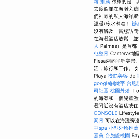
燴 推薦
很棒的是，
去度假並在海灘旁邊
們神奇的私人海洋聚
溫暖/冷水淋浴！
辦
沒有觸及，當您訪問
在海灘酒店放鬆，
人
Palmas）是首都
屯整骨
Cantera
Fiesa湖的平靜美
活，旅行和工作。 
Playa
撥筋美容
de
google關鍵字
台胞
司社團
桃園外燴
Tro
的海灘和一個兒童
灘附近沒有酒店或住
CONSOLE
Life
喬骨
可以在海灘旁
中spa
小型外燴推薦
嘉義
台胞證桃園
B