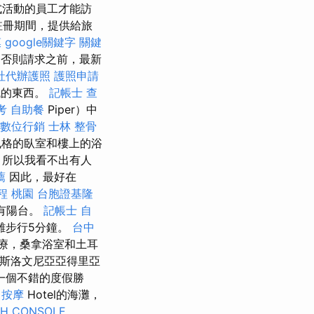
式活動的員工才能訪
冊期間，提供給旅
膜
google關鍵字
關鍵
否則請求之前，最新
社代辦護照
護照申請
找的東西。
記帳士 查
考
自助餐
Piper）中
數位行銷
士林 整骨
風格的臥室和樓上的浴
，所以我看不出有人
薦
因此，最好在
程 桃園
台胞證基隆
面有陽台。
記帳士 自
距離步行5分鐘。
台中
療，桑拿浴室和土耳
在斯洛文尼亞亞得里亞
o是一個不錯的度假勝
甲按摩
Hotel的海灘，
CH CONSOLE