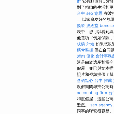
所
它有點位於Corr
到了精緻的生活和
台中
seo 意思
在波托
上
以家庭友好的氛
換發
波經堂
bonese
表中，您可以看到
他選項（例如保險
板橋 外燴
如果您改
筋骨整復
僅在合同請
烤肉
優化
會計事務
這是由於遺產和當今
假屋，並已與文本描
照片和視頻提供了幫
會議點心
台中 推薦
度假期間尋找公寓時
accounting firm
台
和度假屋，這些公寓
遊戲。
seo agency
同事的聯繫很容易