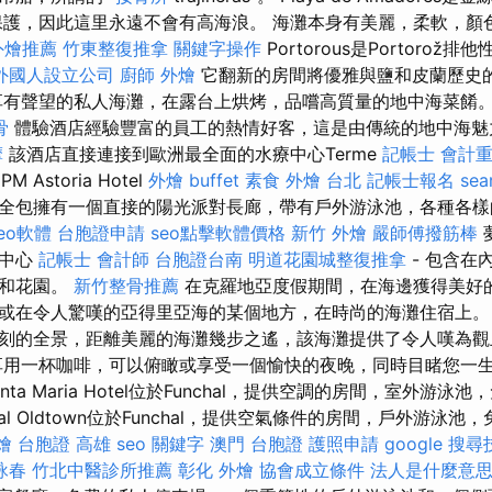
保護，因此這里永遠不會有高海浪。 海灘本身有美麗，柔軟，顏
外燴推薦
竹東整復推拿
關鍵字操作
Portorous是Portoro
外國人設立公司
廚師 外燴
它翻新的房間將優雅與鹽和皮蘭歷史
有聲望的私人海灘，在露台上烘烤，品嚐高質量的地中海菜餚
骨
體驗酒店經驗豐富的員工的熱情好客，這是由傳統的地中海
摩
該酒店直接連接到歐洲最全面的水療中心Terme
記帳士 會計
Astoria Hotel
外燴 buffet
素食 外燴 台北
記帳士報名
sea
tra全包擁有一個直接的陽光派對長廊，帶有戶外游泳池，各種各
eo軟體
台胞證申請
seo點擊軟體價格
新竹 外燴
嚴師傅撥筋棒
療中心
記帳士 會計師
台胞證台南
明道花園城整復推拿
- 包含在
心和花園。
新竹整骨推薦
在克羅地亞度假期間，在海邊獲得美好的
或在令人驚嘆的亞得里亞海的某個地方，在時尚的海灘住宿上。
刻的全景，距離美麗的海灘幾步之遙，該海灘提供了令人嘆為觀
享用一杯咖啡，可以俯瞰或享受一個愉快的夜晚，同時目睹您一
anta Maria Hotel位於Funchal，提供空調的房間，室外游泳
unchal Oldtown位於Funchal，提供空氣條件的房間，戶外游泳池
燴
台胞證 高雄
seo 關鍵字
澳門 台胞證
護照申請
google 搜
詠春
竹北中醫診所推薦
彰化 外燴
協會成立條件
法人是什麼意