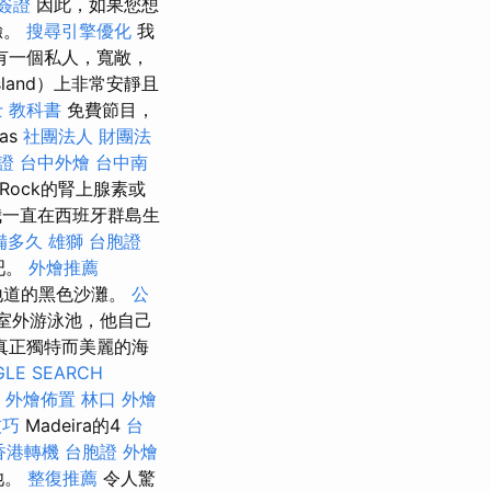
簽證
因此，如果您想
驗。
搜尋引擎優化
我
有一個私人，寬敞，
sland）上非常安靜且
 教科書
免費節目，
as
社團法人 財團法
證
台中外燴
台中南
 Rock的腎上腺素或
，我一直在西班牙群島生
備多久
雄獅 台胞證
吧。
外燴推薦
個地道的黑色沙灘。
公
供室外游泳池，他自己
真正獨特而美麗的海
LE SEARCH
。
外燴佈置
林口 外燴
技巧
Madeira的4
台
香港轉機 台胞證
外燴
池。
整復推薦
令人驚