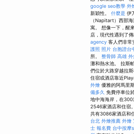
google seo教學
外燴
新穎性。
什麼是
伊万
（Napitart）西部
寓。 想像一下，醒
店，現代性遇到了傳
agency
客人們非常
護照 照片
台胞證台
所。
整骨師
高雄 外
灘和熱水池。 拉斯帕
們位於大路穿越拉斯
住宿或酒店靠近Play
外燴
優雅的阿馬里斯酒
備多久
免費停車位於
地中海海岸，在300
2546家酒店和住宿
共有3086家酒店和住
台北
外燴推薦
外燴
士 報名費
台中按摩s