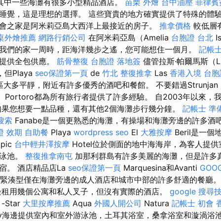
其中一些海灘有很多小型精品酒店。
苗栗 外燴
台中油壓
菲律賓
睡覺，這是理想的選擇。 這些寶貴的地方確實提供了特殊的體
會之家是阿米莉亞島大西洋上最接近的房子。
推拿價格
較低層
桌外燴推薦
網路行銷公司
在阿米莉亞島（Amelia
台胞證 台北
I
我們的家一周時，距海洋幾步之遙，您可能想住一個月。
記帳士
並提供全包供應。
筋骨整復
台胞證 落地簽
儘管拉斯·帕爾馬斯（L
，但Playa
seo保證第一頁
de
竹北 整復推拿
Las
香港入境 台胞
s地區大多平靜，附近有許多優秀的酒吧和餐館。 不要錯過Strunjan
景。 Portoro都為所有旅行者提供了許多經驗。 自2003年以來
如果您想要一點品種，還有其他2個海灘步行幾分鐘。
記帳士 準
搜索
Fanabe是一個更熟悉的海灘，有操場和海灘旁邊的許多酒
證 效期
自助餐
Playa
wordpress seo
El
大雅按摩
Beril是一
pic
台中輕井澤按摩
Hotel位於側面的地中海海岸，為客人提
游泳池。
整復推拿南屯
加那利群島有許多美麗的海灘，但是許多
宿。 酒店精品店La
seo保證第一頁
Marquesina和Avanti
GOOG
style緊湊型僅在海灘旁邊的成人酒店和城市中部的許多舒適的餐廳
邊租用幾個公寓和私人叉子，但沒有實際的酒店。
google 搜尋
-Star
大里按摩推薦
Aqua
外國人開公司
Natura
記帳士 初會
ay海邊提供室內和室外游泳池，土耳其浴室，桑拿浴室和漩渦浴