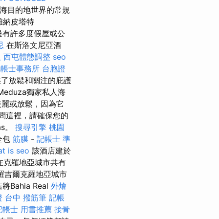
海目的地世界的常規
距離納皮塔特
邊有許多度假屋或公
忌
在斯洛文尼亞酒
題
西屯體態調整
seo
記帳士事務所
台胞證
供了放鬆和關注的庇護
duza獨家私人海
麼美麗或放鬆，因為它
問這裡，請確保您的
as。
搜尋引擎
桃園
全包
筋膜
-
記帳士 準
t is seo
該酒店建於
，在克羅地亞城市共有
特羅吉爾克羅地亞城市
hia Real
外燴
 台中
撥筋筆
記帳
記帳士 用書推薦
接骨