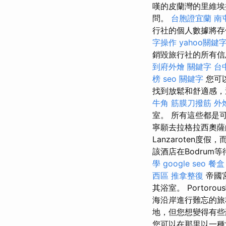
嘆的皮蘭灣的里維埃
問。
台胞證宜蘭
南
行社的個人數據將存
字操作
yahoo關鍵
銷毀旅行社的所有信
到府外燴
關鍵字
台
榜
seo 關鍵字
您可以
找到放鬆和舒適感，這
牛角 筋膜刀撥筋
外
室。 所有這些都是
寧願去拉格拉西奧
Lanzaroten度假
該酒店在Bodru
學
google seo
餐盒
西區 推拿整復
帝國
其浴室。 Porto
海沿岸進行難忘的
地，但您想變得有
您可以在那里以一種