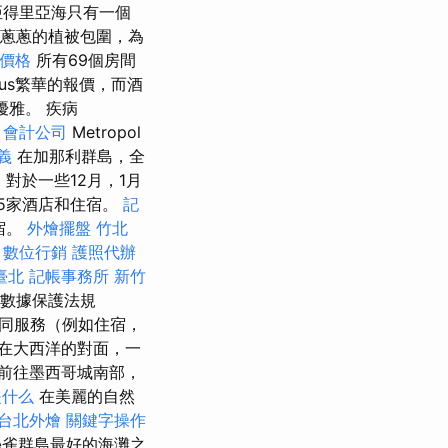
亞得里亞海只有一個
蔥蔥的植被包圍，為
 價格
所有69個房間
us繁華的報價，而酒
和優雅。 疾病
會計公司
Metropol
義
在加那利群島，全
對於一些12月，1月
605家酒店和住宿。
記
宿。
外燴擺盤
竹北
數位行銷
護照代辦
臺北
記帳事務所
新竹
般數據保護法規
同服務（例如住宿，
在大西洋的對面，一
前往墨西哥城南部，
是什么
在美麗的自然
台北外燴
關鍵字操作
es是金絲雀群島最好的海灘之