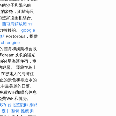
色的沙子和陽光躺
ž排他性的象徵，距離海只
的豐富遺產相結合。
。
西屯肩頸放鬆
ssl
魅力轉移的。
google
重點
Portorous，提供
rch engine
樣的體育和娛樂機會以
夢dream以求的陽光
內的4星海濱住宿，室
經歷。 隱藏在島上
 在您迷人的海灘住
止的景色和靠近水的
生中最美麗的日落。
池，免費WiFi和聯合休息
，免費WiFi和健身。
尋技巧
台北整復師
網路
思
臺中 整骨 推薦
到