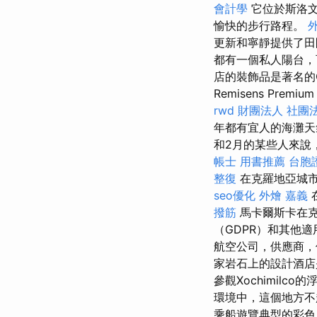
會計學
它位於斯洛文
愉快的步行路程。
更新和寧靜提供了
都有一個私人陽台，可
店的裝飾品是著名的Gr
Remisens Premium
rwd
財團法人 社團
年都有宜人的海灘
和2月的某些人來說，
帳士 用書推薦
台胞
整復
在克羅地亞城市P
seo優化
外燴 嘉義
撥筋
馬卡爾斯卡在克
（GDPR）和其他
航空公司，供應商，
家岩石上的設計酒店
參觀Xochimilco
環境中，這個地方不
乘船遊覽典型的彩色