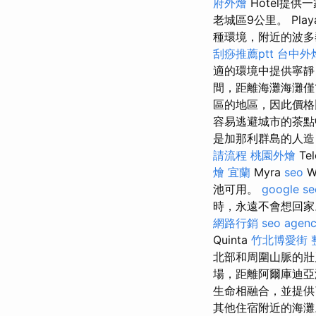
府外燴
Hotel提
老城區9公里。 Play
種環境，附近的波多
刮痧推薦ptt
台中外
適的環境中提供寧
間，距離海灘海灘僅
區的地區，因此價格
容易逃避城市的茶
是加那利群島的人造
請流程
桃園外燴
T
燴 宜蘭
Myra
seo
W
池可用。
google se
時，永遠不會想回家。
網路行銷
seo agen
Quinta
竹北博愛街 
北部和周圍山脈的
場，距離阿爾庫迪亞海灘
生命相融合，並提供
其他住宿附近的海