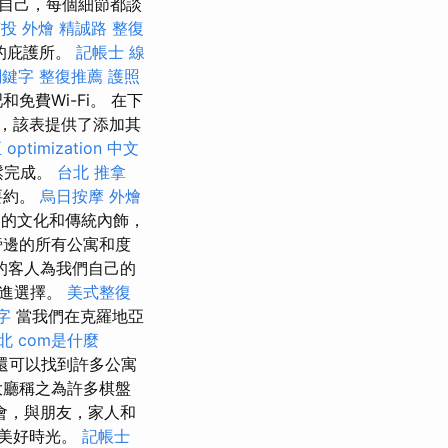
愛自己，每個細節都談
投 外燴
精誠路 整復
想的庇護所。
記帳士 線
 關鍵字
整復推薦
護照
費Wi-Fi。 在下
，該表提供了添加其
正
optimization 中文
鬆完成。
台北 推拿
要約。
烏日按摩
外燴
富的文化和傳統內飾，
旁邊的所有公寓和度
的客人為我們自己的
促進選擇。
美式整復
字
當我們在克羅地亞
北
com是什麼
還可以找到許多公寓
大廳稱之為許多棋盤
會，與朋友，家人和
度美好時光。
記帳士