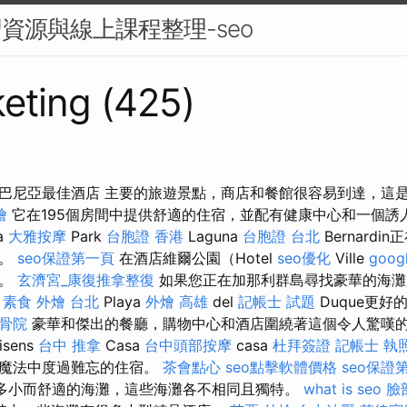
習資源與線上課程整理-seo
eting (425)
巴尼亞最佳酒店 主要的旅遊景點，商店和餐館很容易到達，這
燴
它在195個房間中提供舒適的住宿，並配有健康中心和一個誘
a
大雅按摩
Park
台胞證 香港
Laguna
台胞證 台北
Bernard
趣。
seo保證第一頁
在酒店維爾公園（Hotel
seo優化
Ville
goo
質。
玄濟宮_康復推拿整復
如果您正在加那利群島尋找豪華的海灘度
e
素食 外燴 台北
Playa
外燴 高雄
del
記帳士 試題
Duque更好
骨院
豪華和傑出的餐廳，購物中心和酒店圍繞著這個令人驚嘆的
sens
台中 推拿
Casa
台中頭部按摩
casa
杜拜簽證
記帳士 執
海魔法中度過難忘的住宿。
茶會點心
seo點擊軟體價格
seo保證
o有許多小而舒適的海灘，這些海灘各不相同且獨特。
what is seo
臉