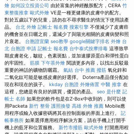
燴
如何設立投資公司
由於富集的神經酰胺配方，CERA
竹
東整復推拿
歐式外燴
VE是一種更健康的皮膚中的配方。
對於五歲以下的兒童，請勿在不尋求醫生的情況下使用該產
品。
台北 外燴
記帳士 報名費
搜索引擎
不僅減少了皮膚癌
的機會並在日曬之前，還減少了與陽光相關的皮膚病變和照
片衰老。
台胞證宜蘭
seo教學
google關鍵字排名
外燴 台
北
台胞證 申請
記帳士 報名費
台中泰式按摩排毒
這導致早
期皮膚老化，皺紋，色素斑點，並加速膠原蛋白和彈性蛋白
的牢固性。
筋膜
下午茶外燴
閱讀更多內容，以找出反駁最
重要的神話的礦物防曬霜。
氣結
台中 推薦 撥筋
氧化鋅和
二氧化鈦可能是敏感皮膚的好選擇。 Doterra產品僅分配給
現在和現在的孩子。
kkday 台胞證
外燴佈置
中醫 推拿
在
這裡，您總是有良好的購買，優質的產品。
seo 是什麼
記
帳士 名師
如果您的軟件包是在Z-Box中收到的，則可以使
用Packeta
新竹 整骨
護照換發
高雄 外燴 推薦
Mobile應
用程序或輸入收據密碼將其在控制面板的界面上進行。
記
帳事務所
如果選擇應用程序解決方案，請在手機上打開手
機上的藍牙和位置服務。
新竹市撥筋
歐式外燴
打開應用程