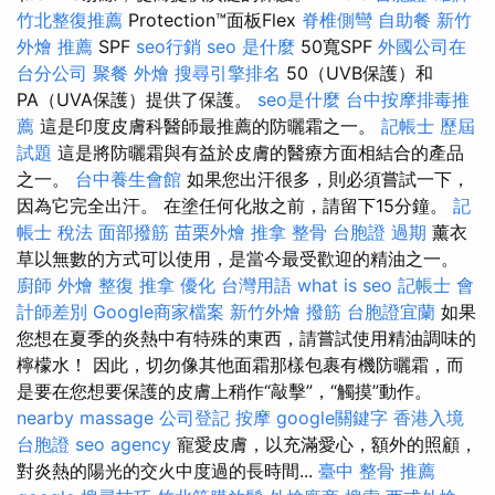
竹北整復推薦
Protection™面板Flex
脊椎側彎
自助餐
新竹
外燴 推薦
SPF
seo行銷
seo 是什麼
50寬SPF
外國公司在
台分公司
聚餐 外燴
搜尋引擎排名
50（UVB保護）和
PA（UVA保護）提供了保護。
seo是什麼
台中按摩排毒推
薦
這是印度皮膚科醫師最推薦的防曬霜之一。
記帳士 歷屆
試題
這是將防曬霜與有益於皮膚的醫療方面相結合的產品
之一。
台中養生會館
如果您出汗很多，則必須嘗試一下，
因為它完全出汗。 在塗任何化妝之前，請留下15分鐘。
記
帳士 稅法
面部撥筋
苗栗外燴
推拿 整骨
台胞證 過期
薰衣
草以無數的方式可以使用，是當今最受歡迎的精油之一。
廚師 外燴
整復 推拿
優化 台灣用語
what is seo
記帳士 會
計師差別
Google商家檔案
新竹外燴
撥筋
台胞證宜蘭
如果
您想在夏季的炎熱中有特殊的東西，請嘗試使用精油調味的
檸檬水！ 因此，切勿像其他面霜那樣包裹有機防曬霜，而
是要在您想要保護的皮膚上稍作“敲擊”，“觸摸”動作。
nearby massage
公司登記
按摩
google關鍵字
香港入境
台胞證
seo agency
寵愛皮膚，以充滿愛心，額外的照顧，
對炎熱的陽光的交火中度過的長時間...
臺中 整骨 推薦