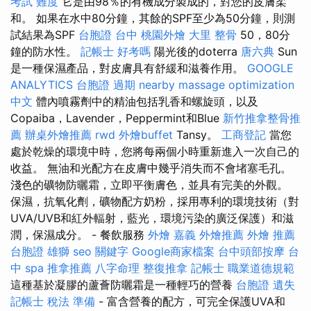
考試 難度
它是由98％的有機成分製成的，對您的皮膚柔
和。 如果在水中80分鐘，其餘的SPF至少為50分鐘，則測
試結果為SPF
台胞證 台中
桃園外燴
大里 整骨
50，80分
鐘的防水性。
記帳士 好考嗎
陽光後的doterra
唐六典
Sun
是一種保濕產品，對皮膚具有舒緩和滋養作用。
GOOGLE
ANALYTICS
台胞證 過期
nearby massage
optimization
中文
體內噴霧劑中的精油包括乳香和螺旋頭，以及
Copaiba，Lavender，Peppermint和Blue
新竹推拿整骨推
薦
辦桌外燴推薦
rwd
外燴buffet
Tansy。
工商登記
當您
處於乾燥的環境中時，您將每兩個小時重新進入一次自己的
收益。 無油和光配方在皮膚中幾乎消失而不會堵塞毛孔。
淺色的礦物防曬霜，立即平衡膚色，並具有完美的外觀。
保濕，抗氧化劑，礦物配方奶粉，採用專利的環境技術（對
UVA/UVB和紅外輻射，藍光，環境污染的廣泛保護）和滋
潤，保濕成分。 - 餐飲服務
外燴 嘉義
外燴推薦
外燴 推薦
台胞證 雄獅
seo 關鍵字
Google商家檔案
台中頭部按摩
台
中 spa
推拿推薦
八字命理 整復推拿
記帳士 職業道德規範
這種基於凝膠的蘆薈防曬霜是一種輕巧的營養
台胞證 遺失
記帳士 稅法 準備
- 富含營養的配方，可完全保護UVA和