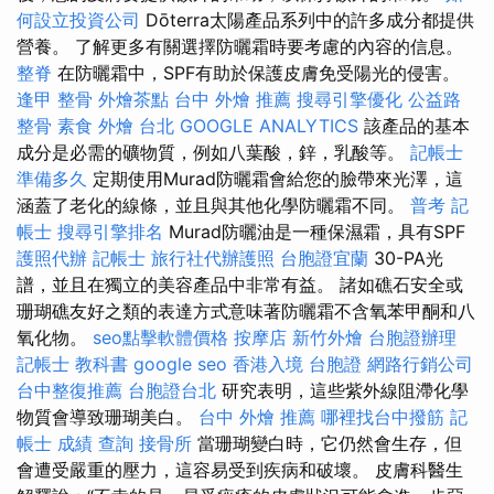
何設立投資公司
Dōterra太陽產品系列中的許多成分都提供
營養。 了解更多有關選擇防曬霜時要考慮的內容的信息。
整脊
在防曬霜中，SPF有助於保護皮膚免受陽光的侵害。
逢甲 整骨
外燴茶點
台中 外燴 推薦
搜尋引擎優化
公益路
整骨
素食 外燴 台北
GOOGLE ANALYTICS
該產品的基本
成分是必需的礦物質，例如八葉酸，鋅，乳酸等。
記帳士
準備多久
定期使用Murad防曬霜會給您的臉帶來光澤，這
涵蓋了老化的線條，並且與其他化學防曬霜不同。
普考 記
帳士
搜尋引擎排名
Murad防曬油是一種保濕霜，具有SPF
護照代辦
記帳士
旅行社代辦護照
台胞證宜蘭
30-PA光
譜，並且在獨立的美容產品中非常有益。 諸如礁石安全或
珊瑚礁友好之類的表達方式意味著防曬霜不含氧苯甲酮和八
氧化物。
seo點擊軟體價格
按摩店
新竹外燴
台胞證辦理
記帳士 教科書
google seo
香港入境 台胞證
網路行銷公司
台中整復推薦
台胞證台北
研究表明，這些紫外線阻滯化學
物質會導致珊瑚美白。
台中 外燴 推薦
哪裡找台中撥筋
記
帳士 成績 查詢
接骨所
當珊瑚變白時，它仍然會生存，但
會遭受嚴重的壓力，這容易受到疾病和破壞。 皮膚科醫生