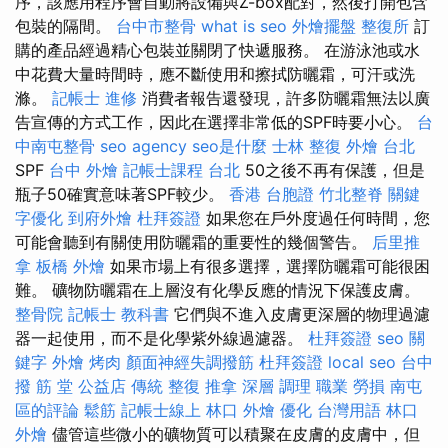
序，該應用程序會自動將設備與Z-box配對，然後打開包含
包裝的隔間。
台中市整骨
what is seo
外燴擺盤
整復所
訂
購的產品經過精心包裝並關閉了快遞服務。 在游泳池或水
中花費大量時間時，應不斷使用和擦拭防曬霜，可汗或洗
滌。
記帳士 進修
消費者報告還發現，許多防曬霜無法以廣
告宣傳的方式工作，因此在選擇非常低的SPF時要小心。
台
中南屯整骨
seo agency
seo是什麼
士林 整復
外燴 台北
SPF
台中 外燴
記帳士課程 台北
50之後不再有保護，但是
瓶子50確實意味著SPF較少。
香港 台胞證
竹北整脊
關鍵
字優化
到府外燴
杜拜簽證
如果您在戶外度過任何時間，您
可能會聽到有關使用防曬霜的重要性的幾個警告。
后里推
拿
板橋 外燴
如果市場上有很多選擇，選擇防曬霜可能很困
難。 礦物防曬霜在上層沒有化學反應的情況下保護皮膚。
整骨院
記帳士 教科書
它們與不進入皮膚更深層的物理過濾
器一起使用，而不是化學紫外線過濾器。
杜拜簽證
seo 關
鍵字
外燴 烤肉
顏面神經失調撥筋
杜拜簽證
local seo
台中
撥 筋 堂 公益店 傳統 整復 推拿 深層 調理 職業 勞損 南屯
區的評論
鬆筋
記帳士線上
林口 外燴
優化 台灣用語
林口
外燴
儘管這些微小的礦物質可以積聚在皮膚的皮膚中，但