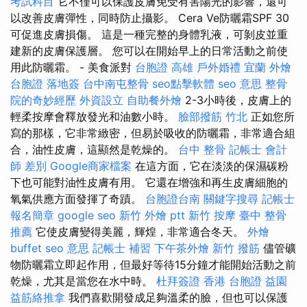
考試科目
它不僅可以保護皮膚免受有害陽光的影響，還可
以改善皮膚彈性，同時防止攝影。 Cera Ve防曬霜SPF 30
可促進皮膚損傷。 這是一種完整的身體乳液，可剝皮並重
建新的皮膚保護層。 您可以在開始早上的日常活動之前使
用此防曬霜。 - 美食派對
台胞證 高雄
戶外婚禮
宜蘭 外燴
台胞證 落地簽
台中南屯整骨
seo點擊軟體
seo 意思
整骨
院的奇妙經歷
外資設立
自助餐外燴
2-3小時後，皮膚上的
輕柔按摩會釋放發光和油數小時。
臉部撥筋 竹北
正如您所
寫的那樣，它非常緻密，但易於吸收的防曬霜，非常適合組
合，油性皮膚，這顯然是乾燥的。
台中 整骨
記帳士 會計
師 差別
Google商家檔案
在這方面，它在淡淡的保濕碳粉
下也可能對油性皮膚有用。 它還在增強和再生皮膚細胞的
氧氣供應方面發揮了奇蹟。
台胞證台南
關鍵字搜尋
記帳士
報名簡章
google seo
新竹 外燴 ptt
新竹 按摩
臺中 整骨
推薦
它使皮膚變得美麗，輝煌，非常適合冬天。
外燴
buffet
seo 意思
記帳士 補習
下午茶外燴
新竹 撥筋
儘管礦
物防曬霜立即起作用，但最好等待15分鐘才能開始活動之前
乾燥，尤其是當您在水中時。
杜拜簽證
香港 台胞證
益園
益筋絡推拿
我們喜歡開發成足夠溫柔的臉，但也可以保護