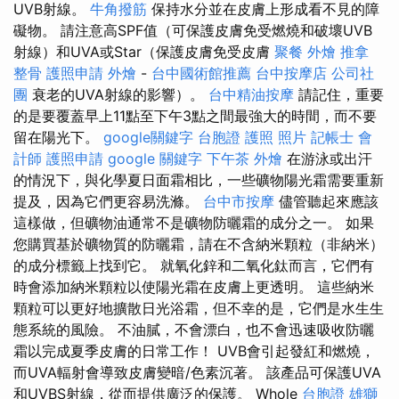
UVB射線。
牛角撥筋
保持水分並在皮膚上形成看不見的障
礙物。 請注意高SPF值（可保護皮膚免受燃燒和破壞UVB
射線）和UVA或Star（保護皮膚免受皮膚
聚餐 外燴
推拿
整骨
護照申請
外燴
-
台中國術館推薦
台中按摩店
公司社
團
衰老的UVA射線的影響）。
台中精油按摩
請記住，重要
的是要覆蓋早上11點至下午3點之間最強大的時間，而不要
留在陽光下。
google關鍵字
台胞證 護照 照片
記帳士 會
計師
護照申請
google 關鍵字
下午茶 外燴
在游泳或出汗
的情況下，與化學夏日面霜相比，一些礦物陽光霜需要重新
提及，因為它們更容易洗滌。
台中市按摩
儘管聽起來應該
這樣做，但礦物油通常不是礦物防曬霜的成分之一。 如果
您購買基於礦物質的防曬霜，請在不含納米顆粒（非納米）
的成分標籤上找到它。 就氧化鋅和二氧化鈦而言，它們有
時會添加納米顆粒以使陽光霜在皮膚上更透明。 這些納米
顆粒可以更好地擴散日光浴霜，但不幸的是，它們是水生生
態系統的風險。 不油膩，不會漂白，也不會迅速吸收防曬
霜以完成夏季皮膚的日常工作！ UVB會引起發紅和燃燒，
而UVA輻射會導致皮膚變暗/色素沉著。 該產品可保護UVA
和UVBS射線，從而提供廣泛的保護。 Whole
台胞證 雄獅