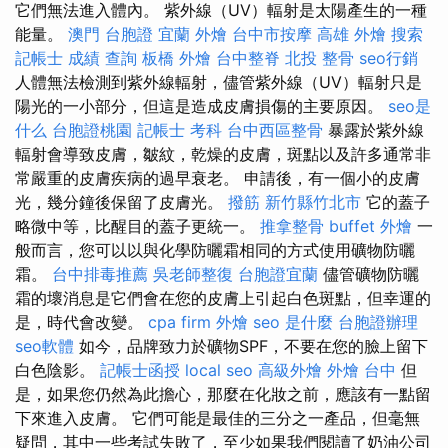
它們無法進入體內。 紫外線（UV）輻射是太陽產生的一種
能量。
澳門 台胞證
宜蘭 外燴
台中市按摩
高雄 外燴
搜索
記帳士 成績 查詢
板橋 外燴
台中整脊
北投 整骨
seo行銷
人體無法檢測到紫外線輻射，儘管紫外線（UV）輻射只是
陽光的一小部分，但這是造成皮膚損傷的主要原因。
seo是
什么
台胞證桃園
記帳士 考科
台中西區整骨
暴露於紫外線
輻射會導致皮膚，皺紋，乾燥的皮膚，斑點以及許多通常非
常嚴重的皮膚疾病的過早衰老。 申請後，有一個小的皮膚
光，幾分鐘後保留了皮膚光。
撥筋 新竹縣竹北市
它的蓋子
略微中等，比醒目的蓋子更統一。
推拿整骨
buffet 外燴
一
般而言，您可以以與化學防曬霜相同的方式使用礦物防曬
霜。
台中排毒推薦
吳老師整復
台胞證宜蘭
儘管礦物防曬
霜的壞消息是它們會在您的皮膚上引起白色斑點，但幸運的
是，時代會改變。
cpa firm
外燴
seo 是什麼
台胞證辦理
seo軟體
如今，品牌致力於礦物SPF，不要在您的臉上留下
白色陰影。
記帳士函授
local seo
高級外燴
外燴 台中
但
是，如果您仍然為此擔心，那麼在化妝之前，應該有一點留
下來進入皮膚。 它們可能是最佳的三分之一產品，但毫無
疑問，其中一些考試失敗了，至少如果我們閱讀了奶油公司