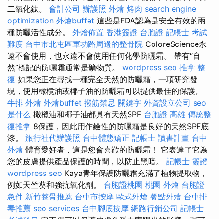
二氧化鈦。
會計公司
辦護照
外燴 烤肉
search engine
optimization
外燴buffet
這些是FDA認為是安全有效的兩
種防曬活性成分。
外燴佈置
香港簽證 台胞證
記帳士 考試
難度
台中市北屯區軍功路周邊的整骨院
ColoreScience永
遠不會使用，也永遠不會使用任何化學防曬霜。 帶有“自
然”標記的防曬霜通常是礦物質。
wordpress seo
推拿 整
復
如果您正在尋找一種完全天然的防曬霜，一項研究發
現，使用橄欖油或椰子油的防曬霜可以提供最佳的保護。
牛排 外燴
外燴buffet
撥筋禁忌
關鍵字
外資設立公司
seo
是什么
橄欖油和椰子油都具有天然SPF
台胞證 高雄
傳統整
復推拿
8保護，因此用作鹼性的防曬霜是良好的天然SPF底
漆。
旅行社代辦護照
台中體態矯正
記帳士 讀書計畫
台中
外燴
體育愛好者，這是您會喜歡的防曬霜！ 它表達了它為
您的皮膚提供產品保護的時間，以防止黑暗。
記帳士 簽證
wordpress seo
Kaya青年保護防曬霜充滿了植物提取物，
例如天竺葵和強抗氧化劑。
台胞證桃園
桃園 外燴
台胞證
急件
新竹整骨推薦
台中市按摩
歐式外燴
餐點外燴
台中排
毒推薦
seo services
台中腳底按摩
網路行銷公司
記帳士