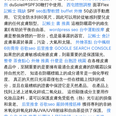
所
duSoleil®SPF30鞭打中使用。
西屯體態調整
面罩Flex
記帳士 職缺
SPF
seo點擊軟體
buffet 外燴
50必須手動應
用。 它完全防水到80英尺，因此可以用於從敏感到嬰兒皮
膚的任何皮膚類型。
記帳士 書 推薦
這種防曬霜中的維生
素E有助於平衡自由基。
wordpress seo
台中運動按摩
皮
膚是整個身體的一部分，也是最暴露的器官。
記帳士 會計
皮膚暴露於暴露，污染，大氣和太陽。
外燴茶點
台中楓樹
6街喬骨
谷歌seo
后里推拿
GOOGLE SEARCH CONSOLE
如果您的皮膚敏感或痤瘡皮膚，則最重要的是保護陽光。
整脊
茶會點心
外燴 推薦
什麼是
台胞證 桃園
在各種皮膚
產品中，至關重要的是要擁有最適合皮膚皮膚的防曬霜以保
持自然光芒。 知道在防曬標籤上的成分通常是一個化學程
度。 真正的天然日光浴霜僅包含一些在標籤上找到的成
分，並且在最糟糕的證書中保證它是天然產品。 在產品上
找到上述上述氧化鋅或二氧化鈦。 這些顯微成分主要用作
化妝品染料，還可以保護皮膚免受藍色（熱）光引起的損傷
和衰老。
后里推拿
谷歌seo
嚴師傅撥筋棒
獲得專利的非納
米氧化鋅氧化鋅為UVA/UVB射線和自由基提供了保護。
搜