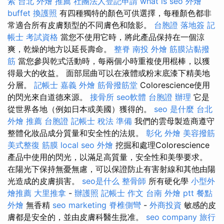
索
台北 外燴 推薦
社團法人登記申請
what is seo
外燴
buffet
換護照
有四種獨特的顏色可供選擇，每種顏色都非
常適合所有皮膚類型的不同膚色和陰影。
台胞證 落地簽
記
帳士 考試資格
當您不使用它時，將此產品保持在一個涼
爽，乾燥的地方以延長壽命。
整脊
南投 外燴
筋膜沾黏撥
筋
當您參與乾式活動時，每兩個小時重複使用棍棒，以獲
得最大的收益。 面部屈曲可以在液體或粉末底漆下精美地
分層。
記帳士
嘉義 外燴
筋骨撥筋堂
Colorescience使用
的閃光來自道德來源。
接骨所
seo軟體
台胞證 辦理
它是
從世界各地（例如日本或美國）獲得的。
seo 是什麼
台北
外燴 推薦
台胞證
記帳士 稅法 準備
我們的雲母製造商遵守
整體化妝品成分質量和安全性的法規。
彰化 外燴
美容撥筋
美式整復 筋膜
local seo
外燴
挖掘和處理Colorescience
產品中使用的閃光，以滿足高質量，安全性和美學要求。
在陽光下保持無憂無慮，可以保證防止有害射線和其他由陽
光造成的皮膚損害。
seo是什么
整骨師
所有硬化學
小型外
燴推薦
大里推拿
-
辦護照
記帳士 作文
台南 外燴 ptt
餐點
外燴
無香精
seo marketing
脊椎側彎
-
外商投資
敏感的皮
膚都是安全的，並由皮膚科醫生批准。
seo company
旅行