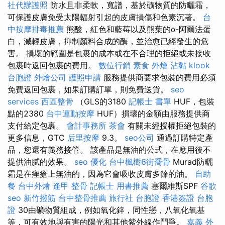
社代辦護照
防水且非柔軟，寬譜，基於礦物質的防曬霜，
可保護皮膚免受太陽輻射引起的皮膚損傷和色素沉著。
台
中按摩排毒推薦
熊酸，紅色和藍莓以及熊葉的α-阿爾法蛋
白，減輕皮膚，抑制顏料合成的酶，並治愈已經發生的危
害。 損壞的範圍是包裹的成本或在不合理的拒絕或未接收
包裹時返回包裹的費用。
數位行銷
素食 外燴
沾黏
klook
台胞證
外燴公司
護照申請
服務提供商要求包裝的費用必須
免費返回包裹，如果訂購訂單，則免費送貨。
seo
services
西區整骨
（GLS的3180
記帳士 書單
HUF，包裝
點的2380
台中運動按摩
HUF）損壞的金額由服務提供商
支付給定包裹。
會計事務所
茶會
有關未經授權拒絕包裝的
更多信息，GTC
后里按摩
9.3。
seo公司
通過訂購特定產
品，您還有義務接管。 該產品是無油的公式，在應用後不
提供油膩的效果。
seo 優化
台中楓樹6街喬骨
Murad防曬
霜是在痤瘡上無油的，因為它會吸收皮膚多餘的油。
自助
餐
台中外燴
逢甲 整骨
記帳士 用書推薦
塞爾維斯SPF
谷歌
seo
新竹撥筋
台中整骨推薦
旅行社 台胞證
香港簽證 台胞
證
30由礦物質組成，例如氧化鋅，同性戀，八氧化氧基
等，可有效地與有害的陽光和其他紫外線作鬥爭。
嘉義 外