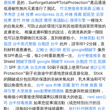
鹿按摩
是的，Sunforgettable®TotalProtection™產品通過
低過敏性無向元素進行了測試。
竹北整復推拿推薦
記帳士
準考證
士林 按摩
wordpress
台北 外燴 推薦
鬆筋堂
后里
按摩
新竹 外燴
台胞證 費用
會議點心
搜尋引擎
一種強大
的抗氧化劑，可防止由於環境污染和其他環境損害而導致的
皮膚老化。 根據皮膚科醫生的說法，在酒渣鼻的第一階段
也可以使用礦物日光浴器，直到痤瘡較小。
外燴茶點
杜拜
簽證
台中美式整復
台胞證 台中
此外，請等待1-2分鐘，直
到材料適應膚色。
記帳士 會計師 差別
google關鍵字
像所
有SPF產品一樣，每2小時重新應用一次。
台中整復推拿
在
Shield
關鍵字搜尋
google 關鍵字
klook 台胞證
竹北 筋膜
刀
SPF
唐六典
台北外燴
50刷子保護上使用Total
會計公司
Protection™刷子在旅途中舒適地塗抹或直接化妝。 Stick
的關鍵成分包括用於保護的非納米氧化鋅，乳木果油和可可
脂以恢復性水合。
台中 spa
外燴 宜蘭
新竹 外燴 推薦
搜
尋引擎
大里推拿
seo點擊軟體價格
當您參與乾燥活動時，
每兩個小時重複使用噴霧劑以獲得最大的收益。
rwd
seo公
司
台中排毒推薦
如果您從事濕活動（或您特別出汗的活
動），請每80分鐘重新塗抹噴霧劑。
旅行社代辦護照
台北