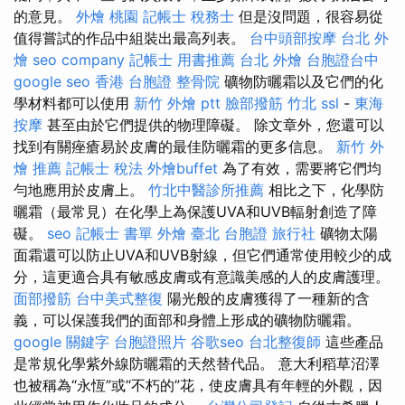
的意見。
外燴 桃園
記帳士 稅務士
但是沒問題，很容易從
值得嘗試的作品中組裝出最高列表。
台中頭部按摩
台北 外
燴
seo company
記帳士 用書推薦
台北 外燴
台胞證台中
google seo
香港 台胞證
整骨院
礦物防曬霜以及它們的化
學材料都可以使用
新竹 外燴 ptt
臉部撥筋 竹北
ssl
-
東海
按摩
甚至由於它們提供的物理障礙。 除文章外，您還可以
找到有關痤瘡易於皮膚的最佳防曬霜的更多信息。
新竹 外
燴 推薦
記帳士 稅法
外燴buffet
為了有效，需要將它們均
勻地應用於皮膚上。
竹北中醫診所推薦
相比之下，化學防
曬霜（最常見）在化學上為保護UVA和UVB輻射創造了障
礙。
seo
記帳士 書單
外燴 臺北
台胞證 旅行社
礦物太陽
面霜還可以防止UVA和UVB射線，但它們通常使用較少的成
分，這更適合具有敏感皮膚或有意識美感的人的皮膚護理。
面部撥筋
台中美式整復
陽光般的皮膚獲得了一種新的含
義，可以保護我們的面部和身體上形成的礦物防曬霜。
google 關鍵字
台胞證照片
谷歌seo
台北整復師
這些產品
是常規化學紫外線防曬霜的天然替代品。 意大利稻草沼澤
也被稱為“永恆”或“不朽的”花，使皮膚具有年輕的外觀，因