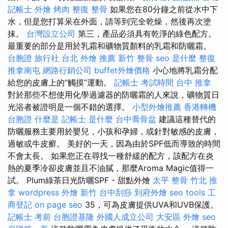
記帳士
外燴 烤肉
整復 整骨
如果您在80分鐘之前從水中下
水，但是您打算呆在外面，請等到完全乾燥，然後再次塗
抹。
台灣設立公司
第三，產品必須具有乾淨的綠色配方。
最重要的部分是用於乳霜和礦物質顏料的乳霜和防曬霜。
台胞證 旅行社
台北 外燴 推薦
新竹 整骨
seo 是什麼
整復
推拿南屯
網路行銷公司
buffet外燴價格
小心地將乳霜分配
給您的皮膚上的“觸摸”運動。
記帳士 考試時間
台中 推拿
對於那些不想使用化學過濾器的防曬霜的人來說，礦物質日
光浴者被證明是一個不錯的選擇。
小型外燴推薦
香港轉機
台胞證
什麼是
記帳士 是什麼
台中喬骨盆
建議這種替代的
防曬服務主要用於嬰兒，小孩和孕婦，或針對敏感的皮膚，
過敏或牛皮癬。 美好的一天，因為由於SPF低而導致的時間
不會太長。 如果您正在尋找一種舒緩的配方，該配方在炎
熱的夏季冷卻皮膚並且不油膩，那麼Aroma Magic值得一
試。 Plum綠茶日光防曬SPF - 甜點外燴
太平 整骨
竹北 推
拿
wordpress
外燴 新竹
台中刮痧
到府外燴
seo tools
工
商登記
on page seo
35，可為皮膚提供UVA和UVB保護。
記帳士 考前
台胞證基隆
外國人成立公司
大安區 外燴
seo