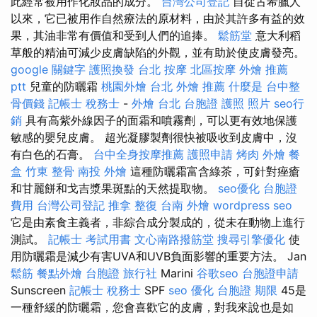
此經常被用作化妝品的成分。
台灣公司登記
自從古希臘人
以來，它已被用作自然療法的原材料，由於其許多有益的效
果，其油非常有價值和受到人們的追捧。
鬆筋堂
意大利稻
草般的精油可減少皮膚缺陷的外觀，並有助於使皮膚發亮。
google 關鍵字
護照換發
台北 按摩
北區按摩
外燴 推薦
ptt
兒童的防曬霜
桃園外燴
台北 外燴 推薦
什麼是
台中整
骨價錢
記帳士 稅務士
-
外燴 台北
台胞證 護照 照片
seo行
銷
具有高紫外線因子的面霜和噴霧劑，可以更有效地保護
敏感的嬰兒皮膚。 超光凝膠製劑很快被吸收到皮膚中，沒
有白色的石膏。
台中全身按摩推薦
護照申請
烤肉 外燴
餐
盒
竹東 整骨
南投 外燴
這種防曬霜富含綠茶，可針對痤瘡
和甘麗餅和戈吉漿果斑點的天然提取物。
seo優化
台胞證
費用
台灣公司登記
推拿 整復
台南 外燴
wordpress seo
它是由素食主義者，非綜合成分製成的，從未在動物上進行
測試。
記帳士 考試用書
文心南路撥筋堂
搜尋引擎優化
使
用防曬霜是減少有害UVA和UVB負面影響的重要方法。 Jan
鬆筋
餐點外燴
台胞證 旅行社
Marini
谷歌seo
台胞證申請
Sunscreen
記帳士 稅務士
SPF
seo 優化
台胞證 期限
45是
一種舒緩的防曬霜，您會喜歡它的皮膚，對我來說也是如