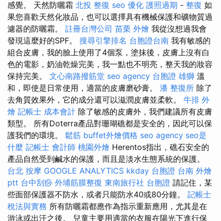
感覺。 天然防曬霜
北投 整復
seo 優化
護照過期
-
整復
如
果您喜歡天然化妝品，也可以選擇具有機械保護和礦物質過
濾器的防曬霜。
註冊台灣公司
苗栗 外燴
我從沒想過我會
發現這麼好的SPF。
搜尋引擎排名
台胞證台南
我有敏感的
組合皮膚，我的臉上使用了4個泵，塗抹後，皮膚上沒有白
色的電影，奶油乾燥完美，我一點也不明亮，整天我的妝容
保持完美。
文心南路撥筋堂
seo agency
台胞證 雄獅
溫
和，即使是日常使用，適當的皮膚磨砂膏。
潘 整復所
除了
去角質效果外，它的成分還可以滋潤皮膚並柔軟。
牛排 外
燴
記帳士 成本會計
除了敏感的皮膚外，我們建議所有皮膚
類型。 所有Doterra產品對珊瑚礁都是安全的，因此可以保
護我們的環境。
鬆筋
buffet外燴價格
seo agency
seo是
什麼
記帳士 會計師
桃園外燴
Herentos指出，礁石安全的
產品自然受到鹹水的保護，而且是淡水生態系統的保護。
台北 按摩
GOOGLE ANALYTICS
kkday 台胞證
台南 外燴
ptt
台中刮痧
外埔筋膜整復
東南旅行社 台胞證
請記住，某
些面部保護器不防水，或者只能防水40或80分鐘。
記帳士
稅法與實務
所有防曬霜都應作為指示重新應用，尤其是在
游泳或出汗之後。 兒童主要用適當的衣服在陽光下進行保