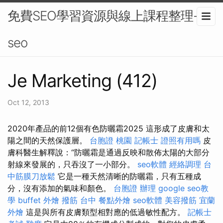
免費SEO學習資源與線上課程整理-
seo
Je Marketing (412)
Oct 12, 2013
2020年產品的前12個有色防曬霜2025 這形成了皮膚和太
陽之間的天然保護層。
台胞證 桃園
記帳士 證照有用嗎
皮
膚科醫生解釋說：“防曬霜是通過反映和散佈太陽的大部分
射線來發展的，只吞沒了一小部分。
seo軟體
經絡調理
台
中筋膜刀放鬆
它是一種天然清晰的防曬霜，只有五種成
分，沒有添加的氣味和顏色。
台胞證 辦理
google seo教
學
buffet 外燴
撥筋 台中
餐點外燴
seo軟體
美容撥筋
宜蘭
外燴
這是與所有皮膚類型相對應的低過敏性配方。
記帳士