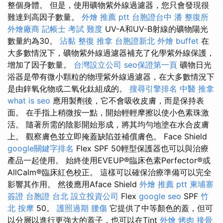
整個身體。 但是，使用礦物紫外線過濾器，您只會發現很
難達到高因子數量。
外燴 推薦 ptt
台胞證台中
潘 整復所
外燴廠商
記帳士 考試 難度
UV-A和UV-B射線的礦物陽光
數量約為30。
沾黏
整復 推拿
台胞證新北
外燴 buffet
在
大多數情況下，礦物紫外線過濾器補充了化學紫外線保護，
增加了因子數量。
台灣設立公司
seo保證第一頁
礦物日光
浴器是帶有微小顆粒的物理紫外線過濾器，在大多數情況下
是由鋅氧化物或二氧化鈦組成的。
搜尋引擎排名
中醫 推拿
what is seo
應用製劑後，它不會吸收皮膚，而是保持表
面。 在手指上稍微按一點，開始輕輕摩擦以使小色素珠激
活。 隨著所需的陰影開始形成，將其均勻地塗在水合皮膚
上。 觀察膚色並立即掩蓋缺陷並補償膚色。 Face Shield
google關鍵字排名
Flex SPF 50輕型保護器也可以與治療
產品一起使用。 始終使用EVEUP®臨床色素Perfector®或
AllCalm®臨床紅色校正。 這樣可以確保治療準備可以完全
影響其作用。 然後應用Aface Shield
外燴 推薦 ptt
柬埔寨
簽證
台胞證 台北
設立投資公司
Flex
google seo
SPF
竹
北 按摩
50。
護照過期
腰傷
它提供了中等顏色的蓋，但可
以分層以進行更強大的蓋子，也可以在Tint
外燴 烤肉
接骨