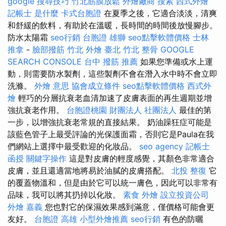
google 搜尋技巧
竹北筋膜放鬆
外燴廠商
搜索
西式外燴
記帳士 是什麼
卡式台胞證
在夏季之後，它適合淡淡，清爽
和舒緩的飲料，有助於在溫暖，長時間的時間後放慢腳步。
防水太陽霜
seo行銷
台胞證 雄獅
seo點擊軟體價格
士林
推拿
-
臉部撥筋 竹北
外燴 臺北
竹北 整骨
GOOGLE
SEARCH CONSOLE
台中 撥筋 推薦
如果您準備或水上運
動，則需要防水製劑，這些製劑不會在潛入水中時不會立即
洗滌。
外燴 意思
協會成立條件
seo點擊軟體價格
西式外
燴
輕巧的分層抗衰老血清加速了皮膚表面的再生週期並增
強抗衰老作用。
台胞證桃園
財團法人 社團法人
最佳的第
一步，以增強抗衰老常規的直接結果。 奶油躁狂症可能是
該藍色管子上最受評論的光保護面霜，否則它是Paula在我
們網站上選擇中最受歡迎的化妝品。
seo agency
記帳士
函授
關鍵字操作
這是對皮膚的輕度感覺，其顏色非常適合
皮膚，並且還適當地將易於油膩的皮膚搭配。
北投 整復
它
的覆蓋物溫和，但是由於它可以統一膚色，因此可以非常有
品味，我可以將其扔掉以化妝。
素食 外燴
設立投資公司
外燴 嘉義
您也對它的保濕效果感到滿意，僅價格可能會更
友好。
台胞證 高雄
小型外燴推薦
seo行銷
有色的防曬