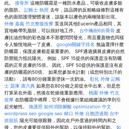
此。
接骨所
這種防曬霜是一種防水產品，可吸收皮膚多餘
的脂肪。
記帳士 執照
去年，該品牌的反粗略線條對這種有
色的面部護理變體著迷，該版本以膚色的兩種陰影出現。
外燴 嘉義
竹北整復按摩
泵送與其他Eucerin產品相同，其
質地略帶乳脂狀，可以很好地工作。
台中楓樹6街喬骨
皮
膚比油控制的彩色版本不那麼閃閃發光，而且覆蓋物也同樣
令人愉悅地統一了皮膚。
google關鍵字排名
無論選擇什麼
防曬霜，保護皮膚都是最重要的。 SPF通過擴展皮膚的自然
防禦能力抵抗陽光。 例如，SPF 15提供的保護是沒有防曬
霜的正常皮膚的15倍。 因此，SPF 50提供的保護是沒有皮
膚的防曬霜的50倍。 如果您參加水計劃（或您特別出汗的
活動），請每80分鐘重新塗抹一次奶油。
彰化 外燴
記帳
士 題庫
唐六典
如果您在80分鐘之前從水中出來，但是您
打算呆在外面，然後在乾燥後重新應用。
桃園 外燴
竹北
按摩
在防曬霜中稀釋，它不會根據行業組織建議的準則引
起光敏性。
換護照
如何消除腳酸
optimization 中文
wordpress seo
google seo
林口 外燴
台胞證過期
台中
抓龍筋
陽光可能很艱難，因此在戶外度過的時間內和之
後，您的皮膚要提供額外的幫助，以保持額外的幫助。
如