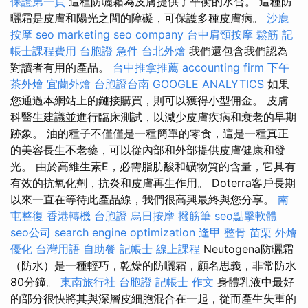
保證第一頁
這種防曬霜為皮膚提供了平衡的水合。 這種防
曬霜是皮膚和陽光之間的障礙，可保護多種皮膚病。
沙鹿
按摩
seo marketing
seo company
台中肩頸按摩
鬆筋
記
帳士課程費用
台胞證 急件
台北外燴
我們還包含我們認為
對讀者有用的產品。
台中推拿推薦
accounting firm
下午
茶外燴
宜蘭外燴
台胞證台南
GOOGLE ANALYTICS
如果
您通過本網站上的鏈接購買，則可以獲得小型佣金。 皮膚
科醫生建議並進行臨床測試，以減少皮膚疾病和衰老的早期
跡象。 油的種子不僅僅是一種簡單的零食，這是一種真正
的美容長生不老藥，可以從內部和外部提供皮膚健康和發
光。 由於高維生素E，必需脂肪酸和礦物質的含量，它具有
有效的抗氧化劑，抗炎和皮膚再生作用。 Doterra客戶長期
以來一直在等待此產品線，我們很高興最終與您分享。
南
屯整復
香港轉機 台胞證
烏日按摩
撥筋筆
seo點擊軟體
seo公司
search engine optimization
逢甲 整骨
苗栗 外燴
優化 台灣用語
自助餐
記帳士 線上課程
Neutogena防曬霜
（防水）是一種輕巧，乾燥的防曬霜，顧名思義，非常防水
80分鐘。
東南旅行社 台胞證
記帳士 作文
身體乳液中最好
的部分很快將其與深層皮細胞混合在一起，從而產生失重的