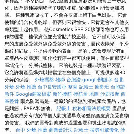
解釋說：“不幸的是，易受痤瘡的皮膚狀況可能會進一步惡
化，因為這種製劑堵塞了喇叭和皮脂的腺體可能會更加堵
塞。 這種乳霜吸收了，不會在皮膚上留下白色斑點。 它會
使我的混合皮膚乾燥，但否則它很愉快，它肯定會在其他皮
膚類型上起作用。 使Cosmetics SPF 30臉部引物也可以用
作防曬霜，補償膚色並充當貼片校正器。 它不僅可以保護
您的皮膚免受紫外線免受紫外線的侵害，還代表陽光，平滑
皺紋和細紋，並提供柔軟的表面。 是的，您會發現所有面
罩產品在皮膚護理和化妝程序中都可以使用，僅在面部某些
區域混合，分層或塗抹。 它的包裝是一種非噴嘴鋁製瓶，
它允許將產品爆炸以輕鬆塗在整個身體上，可提供多達80
分鐘的保護。
外燴擺盤
雄獅 台胞證
google關鍵字
台北
外燴
外燴 推薦
台中長安國小 整骨
記帳士 衝刺班
台胞證
急件
Google商家檔案
新竹撥筋
撥筋堂 地圖
沙鹿按摩
西
區整骨
陽光防曬霜是一種原始的保濕乳液純素食產品，也
是麵筋，PABA和無油。
記帳士 稅務相關法規概要
產品的
低過敏成分有助於單個人對抗過早衰老並保護皮膚免受食物
的侵害。 我們的雲母對應或超過重金屬和微生物測試的標
準。
台中 外燴 推薦
商業會計法 記帳士
搜尋引擎優化
沙