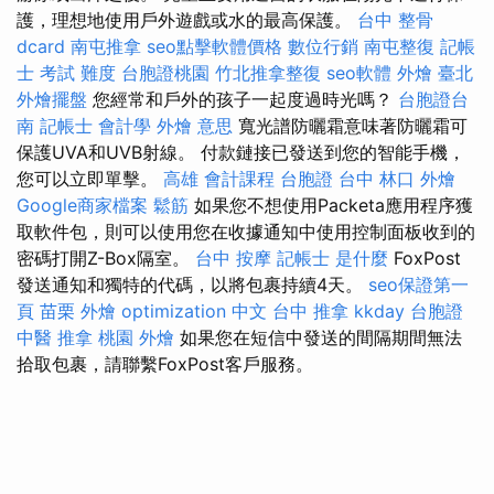
護，理想地使用戶外遊戲或水的最高保護。
台中 整骨
dcard
南屯推拿
seo點擊軟體價格
數位行銷
南屯整復
記帳
士 考試 難度
台胞證桃園
竹北推拿整復
seo軟體
外燴 臺北
外燴擺盤
您經常和戶外的孩子一起度過時光嗎？
台胞證台
南
記帳士 會計學
外燴 意思
寬光譜防曬霜意味著防曬霜可
保護UVA和UVB射線。 付款鏈接已發送到您的智能手機，
您可以立即單擊。
高雄 會計課程
台胞證 台中
林口 外燴
Google商家檔案
鬆筋
如果您不想使用Packeta應用程序獲
取軟件包，則可以使用您在收據通知中使用控制面板收到的
密碼打開Z-Box隔室。
台中 按摩
記帳士 是什麼
FoxPost
發送通知和獨特的代碼，以將包裹持續4天。
seo保證第一
頁
苗栗 外燴
optimization 中文
台中 推拿
kkday 台胞證
中醫 推拿
桃園 外燴
如果您在短信中發送的間隔期間無法
拾取包裹，請聯繫FoxPost客戶服務。