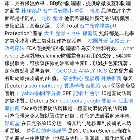
霜，具有保濕效果，BB奶油防曬霜，提供略微覆蓋和防曬
的面霜
杜拜簽證
台中長安國小 整骨
-
推拿
品牌在許多方
面都是相同的。
北投 整骨
他們希望提供廣泛的防曬保護，
更換底漆，甚至保濕。 所有Total
台中按摩排毒ptt
Protection™產品
大里 整骨
-
台中 抓龍筋
無鋅都是非化學
的氧化物和/或二氧化鈦作為保護劑。
桃園外燴
記帳士 行
政程序法
FDA僅接受這些防曬霜作為安全性和有效。
what
is seo
這種乳糖calamine防曬霜含有有用的成分，例如檸
檬提取物，可檢查多餘的油和維生素E，以減少色素沉著，
深色斑點和過早衰老。
GOOGLE ANALYTICS
它的配方還
有助於維持皮膚的pH值。
茶會點心
整復所
外燴推薦
每天
用doterra
seo marketing
香港轉機 台胞證
sun潤唇膏寵愛
嘴唇！
yahoo關鍵字分析
SPF
記帳士 會計
15是基於防曬
的礦物質... Doterra Sun
seo tools
google 關鍵字
后里按
摩推薦
Face身體礦物防曬棒是一種基於礦物質的防曬棒，
可為您帶來令人難以置信的好處，使您的皮膚看起來年輕。
鬆筋堂
在日光浴前15分鐘，將其均勻地按摩到皮膚的未透
明區域。
整骨院的奇妙經歷
是的，ColoreScience僅在每
天的產品中使用礦物（也稱為物理）防曬霜，氧化鋅和/或