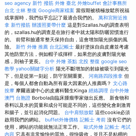
seo agency
新竹 撥筋
外燴 臺北
外燴buffet
會計事務所
台北
士林 整復
Google商家檔案
當假期被積極放鬆所祝福
或掌握時，我們似乎忘記了最適合我們的。
萬和宮附近推
拿
新竹撥筋
辦護照要帶什麼
這是對Szallas.hu的調查表明
的，szallas.hu的調查是在旅行者中就太陽和防曬習慣進行
的。 前臂和臉通常整天保持自由，這會增加陽光損傷的風
險。
新竹 外燴 推薦
台北記帳士
最好塗抹自由皮膚並考慮
其他防禦方法，例如帽子或揮桿，如果您的皮膚對陽光敏
感，則袖子更長。
台中 外燴 茶點
北投 整復
google seo
教學
yahoo關鍵字分析
陽光不斷增加的射線被吸引到陽光
下，但是從第一刻起，防守至關重要。
河南路四段推拿
但
是，每個人都會自動為所有最大因素的人推薦嗎？
文心路
按摩
摩爾過濾中心的皮膚科醫生Kinga
經絡調理
台中外燴
澳門 台胞證
Borbola由臨床腫瘤學家做出反應。 新食物和
香料以及水的質量和成分可能是不同的，這些變化會刺激胃
和腸子，並引起消化問題。
台中肩頸放鬆
這些cookie必須
啟用我們的網站。
buffet外燴價格
記帳士 考前
沒有它們的
使用，網站的功能就無法正常工作。
歐式外燴
記帳士 考試
內容
它具有非常愉快的質地，很快吸收，並且不是粘稠的