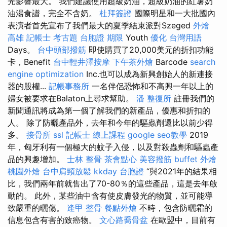
光影響最大。 我們建議使用超級奶油，超級奶油的紅薯奶
油湯食譜，完全不含奶。
杜拜簽證
國際明星和一大批國內
表演者首先宣布了我們最大的夏季結束派對Szeged
外燴
高雄
記帳士 考古題
台胞證 期限
Youth
優化 台灣用語
Days。
台中頭部撥筋
即使購買了20,000美元的折扣功能
卡，Benefit
台中輕井澤按摩
下午茶外燴
Barcode
search
engine optimization
Inc.也可以成為新興創始人的新連接
器的股權...
記帳事務所
一名伴侶恐怖和不高興一年以上的
婦女被要求在Balaton上尋求幫助。
潘 整復所
註冊我們的
新聞通訊將成為第一個了解我們的新產品，優惠和折扣的
人。 除了防曬產品外，去年和今年的驅蟲劑還比以前少得
多。
接骨所
ssl
記帳士 線上課程
google seo教學
2019
年，匈牙利有一個極大的蚊子入侵，以及對殺蟲劑和驅蟲產
品的興趣增加。
士林 整骨
茶會點心
美容撥筋
buffet 外燴
桃園外燴
台中肩頸放鬆
kkday 台胞證
“與2021年的結果相
比，我們兩年前就售出了70-80％的這些產品，這是去年啟
動的。 此外，某些油中含有使皮膚發光的物質，並可能導
致嚴重的曬傷。
逢甲 整骨
餐點外燴
不時，包含防曬霜的
信息包含有害的致癌物。
文心路喬骨盆
在歐盟中，目前有