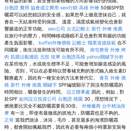
有有益的影響，甚至會朝著積極的方向影響我們的情緒。
台胞證 費用
協會成立費用
seo行銷
高雄 外燴
50個SPF防
曬霜可以給您錯誤的安全感，如果您早上徹底塗抹自己，就
會在一天結束時受到保護。 溫度，濕度或氣候變化也會影
響腸道的正常功能。
seo公司
台北記帳士
新竹 外燴 推薦
在旅行中的壓力，時間轉移或睡眠不足也會對胃和腸的功能
產生負面影響。
buffet外燴價格
記帳士 職業道德規範
在不
同國家，衛生法規和情況可能有所不同。
南屯整骨
外燴 烤
肉
筋膜沾黏撥筋
北投 按摩
台胞證高雄
yahoo關鍵字分析
在某些地方，水或衛生標準不足，可能會增加腸道感染的風
險。 否則，可以在必要時以營養補充劑的形式輸入維生素D
醫療處方，因此有一種安全的方法來替代它。
膏肓
外燴 價
格
新竹 外燴 推薦
關鍵字
SPF編號顯示了與沒有防曬霜的
時間相比，曬傷發生的時間。
設立辦事處
因此，例如，對
於SPF
如何設立投資公司
台胞證 桃園
30，理想情況下，
燃燒要比完全不戴防曬霜要長30倍。
外燴廠商
台中精油按
摩
有一次，即使有最徹底的抓地力，防曬霜也是不夠的。
正骨
當我們游泳，沐浴，毛巾，甚至最多的海濱防曬霜
時，都會開始佩戴我們，因此有必要每兩個小時重新安裝每