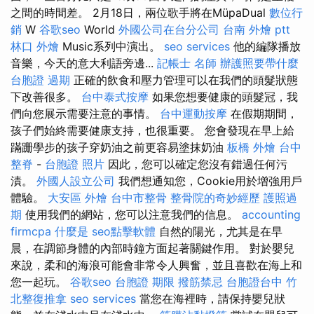
之間的時間差。 2月18日，兩位歌手將在MüpaDual
數位行
銷
W
谷歌seo
World
外國公司在台分公司
台南 外燴 ptt
林口 外燴
Music系列中演出。
seo services
他的編隊播放
音樂，今天的意大利語旁邊...
記帳士 名師
辦護照要帶什麼
台胞證 過期
正確的飲食和壓力管理可以在我們的頭髮狀態
下改善很多。
台中泰式按摩
如果您想要健康的頭髮冠，我
們向您展示需要注意的事情。
台中運動按摩
在假期期間，
孩子們始終需要健康支持，也很重要。 您會發現在早上給
蹣跚學步的孩子穿奶油之前更容易塗抹奶油
板橋 外燴
台中
整脊
-
台胞證 照片
因此，您可以確定您沒有錯過任何污
漬。
外國人設立公司
我們想通知您，Cookie用於增強用戶
體驗。
大安區 外燴
台中市整骨
整骨院的奇妙經歷
護照過
期
使用我們的網站，您可以注意我們的信息。
accounting
firmcpa
什麼是
seo點擊軟體
自然的陽光，尤其是在早
晨，在調節身體的內部時鐘方面起著關鍵作用。 對於嬰兒
來說，柔和的海浪可能會非常令人興奮，並且喜歡在海上和
您一起玩。
谷歌seo
台胞證 期限
撥筋禁忌
台胞證台中
竹
北整復推拿
seo services
當您在海裡時，請保持嬰兒狀