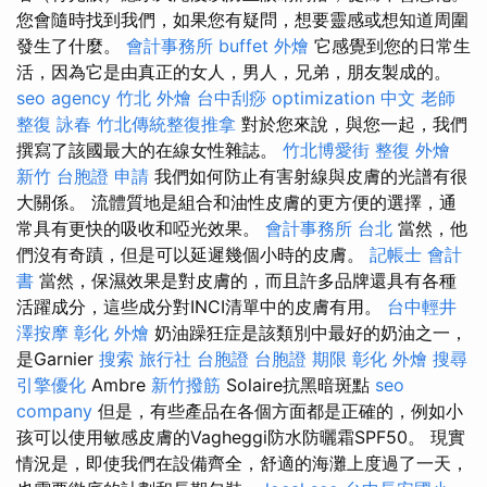
您會隨時找到我們，如果您有疑問，想要靈感或想知道周圍
發生了什麼。
會計事務所
buffet 外燴
它感覺到您的日常生
活，因為它是由真正的女人，男人，兄弟，朋友製成的。
seo agency
竹北 外燴
台中刮痧
optimization 中文
老師
整復 詠春
竹北傳統整復推拿
對於您來說，與您一起，我們
撰寫了該國最大的在線女性雜誌。
竹北博愛街 整復
外燴
新竹
台胞證 申請
我們如何防止有害射線與皮膚的光譜有很
大關係。 流體質地是組合和油性皮膚的更方便的選擇，通
常具有更快的吸收和啞光效果。
會計事務所 台北
當然，他
們沒有奇蹟，但是可以延遲幾個小時的皮膚。
記帳士 會計
書
當然，保濕效果是對皮膚的，而且許多品牌還具有各種
活躍成分，這些成分對INCI清單中的皮膚有用。
台中輕井
澤按摩
彰化 外燴
奶油躁狂症是該類別中最好的奶油之一，
是Garnier
搜索
旅行社 台胞證
台胞證 期限
彰化 外燴
搜尋
引擎優化
Ambre
新竹撥筋
Solaire抗黑暗斑點
seo
company
但是，有些產品在各個方面都是正確的，例如小
孩可以使用敏感皮膚的Vagheggi防水防曬霜SPF50。 現實
情況是，即使我們在設備齊全，舒適的海灘上度過了一天，