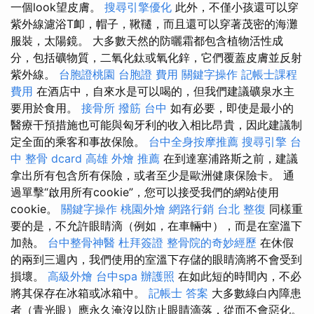
一個look望皮膚。
搜尋引擎優化
此外，不僅小孩還可以穿
紫外線濾浴T卹，帽子，鞦韆，而且還可以穿著茂密的海灘
服裝，太陽鏡。 大多數天然的防曬霜都包含植物活性成
分，包括礦物質，二氧化鈦或氧化鋅，它們覆蓋皮膚並反射
紫外線。
台胞證桃園
台胞證 費用
關鍵字操作
記帳士課程
費用
在酒店中，自來水是可以喝的，但我們建議礦泉水主
要用於食用。
接骨所
撥筋 台中
如有必要，即使是最小的
醫療干預措施也可能與匈牙利的收入相比昂貴，因此建議制
定全面的乘客和事故保險。
台中全身按摩推薦
搜尋引擎
台
中 整骨 dcard
高雄 外燴 推薦
在到達塞浦路斯之前，建議
拿出所有包含所有保險，或者至少是歐洲健康保險卡。 通
過單擊“啟用所有cookie”，您可以接受我們的網站使用
cookie。
關鍵字操作
桃園外燴
網路行銷
台北 整復
同樣重
要的是，不允許眼睛滴（例如，在車輛中），而是在室溫下
加熱。
台中整骨神醫
杜拜簽證
整骨院的奇妙經歷
在休假
的兩到三週內，我們使用的室溫下存儲的眼睛滴將不會受到
損壞。
高級外燴
台中spa
辦護照
在如此短的時間內，不必
將其保存在冰箱或冰箱中。
記帳士 答案
大多數綠白內障患
者（青光眼）應永久淹沒以防止眼睛滴落，從而不會惡化。