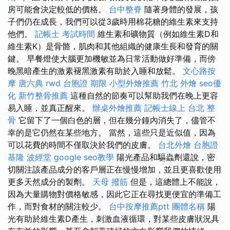
房可能會決定較低的價格。
台中整脊
隨著身體的發展，孩
子們仍在成長，我們可以從3歲時用棉花糖的維生素來支持
他們。
記帳士 考試時間
維生素和礦物質（例如維生素D和
維生素K）是骨骼，肌肉和其他組織的健康生長和發育的關
鍵。 早餐燈使大腦更加機敏並為日常活動做好準備，而傍
晚黑暗產生的激素褪黑激素有助於入睡和放鬆。
文心路按
摩
唐六典
rwd
台胞證 期限
小型外燴推薦
竹北 外燴
seo優
化
新竹整骨推薦
這種自然的節奏可以幫助我們在晚上更容
易入睡，並真正醒來。
辦桌外燴推薦
記帳士線上
台北 整
骨
它留下了一個白色的層，但在幾分鐘內消失了，儘管不
幸的是它仍然在某些地方。 當然，這些只是近似值，因為
可以花費的時間不僅取決於我們的皮膚。
台北外燴
台胞證
基隆
波經堂
google seo教學
陽光產品和驅蟲劑還說，密
切關注該產品成分的客戶層正在慢慢增加，並且更喜歡使用
更多天然成分的製劑。
天母 撥筋
但是，這總體上不能說，
因為大量購物對價格敏感，因此它正在尋找更便宜的準備工
作，而對食材的關注較少。
台中按摩推薦ptt
團體名稱
陽
光有助於維生素D產生，刺激血液循環，對某些皮膚狀況具