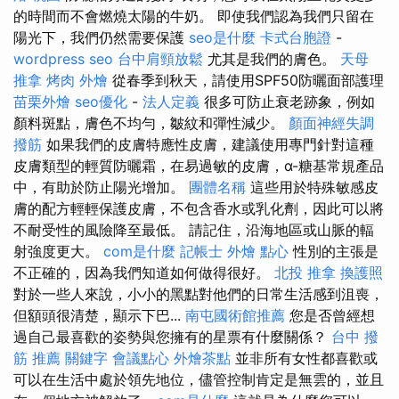
的時間而不會燃燒太陽的牛奶。 即使我們認為我們只留在
陽光下，我們仍然需要保護
seo是什麼
卡式台胞證
-
wordpress seo
台中肩頸放鬆
尤其是我們的膚色。
天母
推拿
烤肉 外燴
從春季到秋天，請使用SPF50防曬面部護理
苗栗外燴
seo優化
-
法人定義
很多可防止衰老跡象，例如
顏料斑點，膚色不均勻，皺紋和彈性減少。
顏面神經失調
撥筋
如果我們的皮膚特應性皮膚，建議使用專門針對這種
皮膚類型的輕質防曬霜，在易過敏的皮膚，α-糖基常規產品
中，有助於防止陽光增加。
團體名稱
這些用於特殊敏感皮
膚的配方輕輕保護皮膚，不包含香水或乳化劑，因此可以將
不耐受性的風險降至最低。 請記住，沿海地區或山脈的輻
射強度更大。
com是什麼
記帳士
外燴 點心
性別的主張是
不正確的，因為我們知道如何做得很好。
北投 推拿
換護照
對於一些人來說，小小的黑點對他們的日常生活感到沮喪，
但額頭很清楚，顯示下巴...
南屯國術館推薦
您是否曾經想
過自己最喜歡的姿勢與您擁有的星票有什麼關係？
台中 撥
筋 推薦
關鍵字
會議點心
外燴茶點
並非所有女性都喜歡或
可以在生活中處於領先地位，儘管控制肯定是無雲的，並且