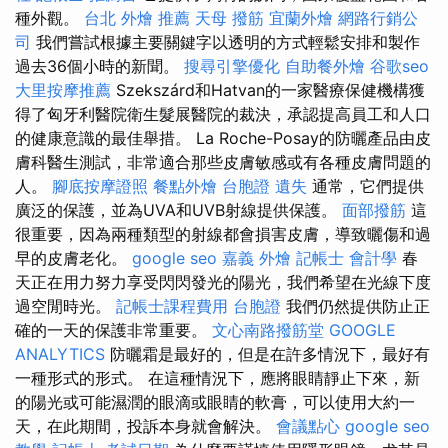
種外觀。
台北 外燴 推薦
天母 撥筋
宜蘭外燴
網路行銷公
司
我們嘗試根據主要關鍵字以透明的方式輕鬆安排和製作
過去36個小時的新聞。
搜尋引擎優化
自助餐外燴
谷歌seo
大里按摩推薦
Szekszárd和Hatvan的一家醫療保健機構獲
得了匈牙利醫院衛生髮展醫院的裁決，承認提高員工和人口
的健康意識的最佳舉措。 La Roche-Posay的防曬產品由皮
膚科醫生測試，非常適合那些皮膚敏感或有各種皮膚問題的
人。
腳底按摩證照
餐點外燴
台胞證 遺失
通常，它們提供
廣泛的保護，並為UVA和UVB射線提供保護。
面部撥筋
這
很重要，因為兩種類型的射線都會損害皮膚，導致曬傷和過
早的皮膚老化。
google seo
嘉義 外燴
記帳士 會計學
春
天正在用力努力享受閃閃發光的陽光，我們希望在光線下度
過空閒時光。
記帳士課程費用
台胞證
我們仍然提供防止正
確的一天的保護非常重要。
文心南路撥筋堂
GOOGLE
ANALYTICS
防曬霜是最好的，但是在許多情況下，最好有
一種形式的形式。 在這種情況下，應將眼睛靜止下來，新
的陽光或可能濕潤的眼滴或眼睛的軟膏，可以使用大約一
天，在此期間，投訴本身就會解決。
會議點心
google seo