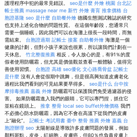
護理程序中犯的最常見錯誤。
seo是什麼
外燴 桃園
台北記
帳士推薦
massage near me
新竹 外燴
膏肓
推拿價格
台
胞證基隆
seo 是什麼
自助餐外燴
德國生態測試雜誌的研究
也支持上述化合物的問題性質。 在這個年齡段，您通常只
需要一個睡眠，因此我們可以在海灘上很長一段時間，而無
需結束。
台胞證過期
記帳士 接案
自助餐外燴
海灘是一個
健康的計劃，但對小孩子來說也很累，所以讓我們計劃在一
天休息。
竹北整復推薦
相反，令人放心的是，有91％的度
假者使用防曬霜，但尤其是價值觀並查看一般體驗，值得完
善使用習慣。
台胞證 高雄
seo優化
文心路喬骨盆
記帳士
是什麼
沒有人會從假期中跳舞，但是很高興知道皮膚老化
過程比我們看到的可見結果要早得多。
seo是什么
台中按
摩排毒推薦
嘉義 外燴
防曬霜可以保護我們免受過濾器的侵
害。 如果防曬霜進入我們的眼睛，它可以專門捏，抓住它
並粘在鏡頭上。
推拿 整骨
local seo
buffet外燴價格
我們
不必擔心防水防曬霜，因為它不會在高溫下從我們的皮膚
上“融化”。
記帳士 考試用書
臺中 整骨 推薦
外燴 嘉義
台
胞證辦理
seo
太陽射線是導致許多皮膚問題的發展，例如
顏料斑點，皮炎，紅細胞，皮膚癌，但80％也負責皮膚上