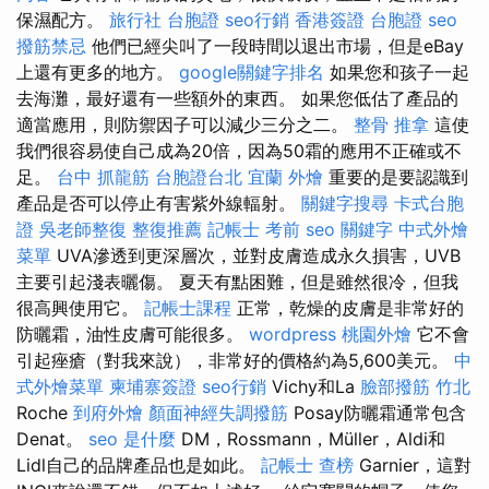
保濕配方。
旅行社 台胞證
seo行銷
香港簽證 台胞證
seo
撥筋禁忌
他們已經尖叫了一段時間以退出市場，但是eBay
上還有更多的地方。
google關鍵字排名
如果您和孩子一起
去海灘，最好還有一些額外的東西。 如果您低估了產品的
適當應用，則防禦因子可以減少三分之二。
整骨 推拿
這使
我們很容易使自己成為20倍，因為50霜的應用不正確或不
足。
台中 抓龍筋
台胞證台北
宜蘭 外燴
重要的是要認識到
產品是否可以停止有害紫外線輻射。
關鍵字搜尋
卡式台胞
證
吳老師整復
整復推薦
記帳士 考前
seo 關鍵字
中式外燴
菜單
UVA滲透到更深層次，並對皮膚造成永久損害，UVB
主要引起淺表曬傷。 夏天有點困難，但是雖然很冷，但我
很高興使用它。
記帳士課程
正常，乾燥的皮膚是非常好的
防曬霜，油性皮膚可能很多。
wordpress
桃園外燴
它不會
引起痤瘡（對我來說），非常好的價格約為5,600美元。
中
式外燴菜單
柬埔寨簽證
seo行銷
Vichy和La
臉部撥筋 竹北
Roche
到府外燴
顏面神經失調撥筋
Posay防曬霜通常包含
Denat。
seo 是什麼
DM，Rossmann，Müller，Aldi和
Lidl自己的品牌產品也是如此。
記帳士 查榜
Garnier，這對