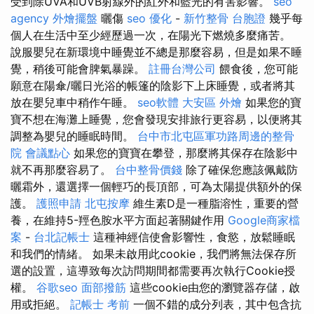
受到除UVA和UVB射線外的紅外和藍光的有害影響。
seo
agency
外燴擺盤
曬傷
seo 優化
-
新竹整骨
台胞證
幾乎每
個人在生活中至少經歷過一次，在陽光下燃燒多麼痛苦。
說服嬰兒在新環境中睡覺並不總是那麼容易，但是如果不睡
覺，稍後可能會脾氣暴躁。
註冊台灣公司
餵食後，您可能
願意在陽傘/曬日光浴的帳篷的陰影下上床睡覺，或者將其
放在嬰兒車中稍作午睡。
seo軟體
大安區 外燴
如果您的寶
寶不想在海灘上睡覺，您會發現安排旅行更容易，以便將其
調整為嬰兒的睡眠時間。
台中市北屯區軍功路周邊的整骨
院
會議點心
如果您的寶寶在攀登，那麼將其保存在陰影中
就不再那麼容易了。
台中整骨價錢
除了確保您應該佩戴防
曬霜外，還選擇一個輕巧的長頂部，可為太陽提供額外的保
護。
護照申請
北屯按摩
維生素D是一種脂溶性，重要的營
養，在維持5-羥色胺水平方面起著關鍵作用
Google商家檔
案
-
台北記帳士
這種神經信使會影響性，食慾，放鬆睡眠
和我們的情緒。 如果未啟用此cookie，我們將無法保存所
選的設置，這導致每次訪問期間都需要再次執行Cookie授
權。
谷歌seo
面部撥筋
這些cookie由您的瀏覽器存儲，啟
用或拒絕。
記帳士 考前
一個不錯的成分列表，其中包含抗