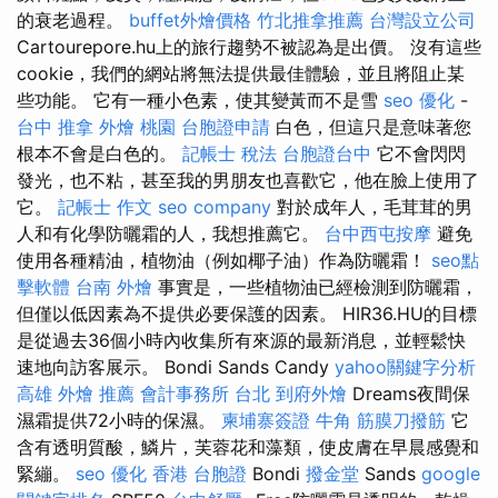
的衰老過程。
buffet外燴價格
竹北推拿推薦
台灣設立公司
Cartourepore.hu上的旅行趨勢不被認為是出價。 沒有這些
cookie，我們的網站將無法提供最佳體驗，並且將阻止某
些功能。 它有一種小色素，使其變黃而不是雪
seo 優化
-
台中 推拿
外燴 桃園
台胞證申請
白色，但這只是意味著您
根本不會是白色的。
記帳士 稅法
台胞證台中
它不會閃閃
發光，也不粘，甚至我的男朋友也喜歡它，他在臉上使用了
它。
記帳士 作文
seo company
對於成年人，毛茸茸的男
人和有化學防曬霜的人，我想推薦它。
台中西屯按摩
避免
使用各種精油，植物油（例如椰子油）作為防曬霜！
seo點
擊軟體
台南 外燴
事實是，一些植物油已經檢測到防曬霜，
但僅以低因素為不提供必要保護的因素。 HIR36.HU的目標
是從過去36個小時內收集所有來源的最新消息，並輕鬆快
速地向訪客展示。 Bondi Sands Candy
yahoo關鍵字分析
高雄 外燴 推薦
會計事務所 台北
到府外燴
Dreams夜間保
濕霜提供72小時的保濕。
柬埔寨簽證
牛角 筋膜刀撥筋
它
含有透明質酸，鱗片，芙蓉花和藻類，使皮膚在早晨感覺和
緊繃。
seo 優化
香港 台胞證
Bondi
撥金堂
Sands
google