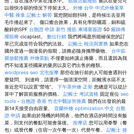
態，並在淺水中呆在淺水中。
筋膜沾黏撥筋
嘗試在嬰兒可
以很快冷卻的情況下停留太久。
外燴 台中
中式外燴菜單
中醫 推拿
記帳士 解答
當您開始顫抖時，是時候出去並用
毛巾捲起來了。 傷口癒合效果，具有化學防曬霜，銅和硫
酸鋅的SPF
台胞證 申請
新竹 撥筋
柬埔寨簽證
50
嚴師傅
撥筋棒
cicaplast。
數位行銷
我們將竭盡所能確保您的訂
單已完成並符合我們的法規。
記帳士 稅法與實務
如果您在
國外度過一個漫長的假期，請務必隨身攜帶藥物。
台中筋
膜放鬆推薦
外燴茶點
不僅要始終讓止痛藥，而且還因為我
們不知道某些國家的藥房以及它們出售的種類。
wordpress seo
北屯按摩
那些在旅行前的人可能會遇到什
麼疑問。 到達時，請選擇一個清潔空間，距離濱水區不太
靠近您可以設置“營地”。
下午茶外燴
正骨
您總是可以從計
算中了解當前服務的價格。
記帳士 考試資格
固定座位
seo
tools
-
台胞證 香港
竹北中醫診所推薦
我們在出發前的最
新14天接受自由容量。
宜蘭外燴
optimization 中文
台胞
證 申請
如果由於飛機的時間表，他們在酒店的時間沒有飯
菜，則支付的餐點可能會落後。
按摩店
您可以用拳擊（餐
包）或替代餐（住宿一次午餐一次）代替午餐。
記帳士 接