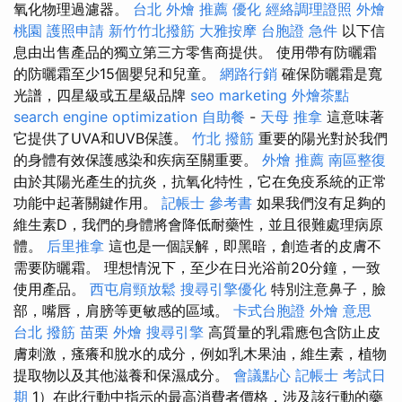
氧化物理過濾器。
台北 外燴 推薦
優化
經絡調理證照
外燴
桃園
護照申請
新竹竹北撥筋
大雅按摩
台胞證 急件
以下信
息由出售產品的獨立第三方零售商提供。 使用帶有防曬霜
的防曬霜至少15個嬰兒和兒童。
網路行銷
確保防曬霜是寬
光譜，四星級或五星級品牌
seo marketing
外燴茶點
search engine optimization
自助餐
-
天母 推拿
這意味著
它提供了UVA和UVB保護。
竹北 撥筋
重要的陽光對於我們
的身體有效保護感染和疾病至關重要。
外燴 推薦
南區整復
由於其陽光產生的抗炎，抗氧化特性，它在免疫系統的正常
功能中起著關鍵作用。
記帳士 參考書
如果我們沒有足夠的
維生素D，我們的身體將會降低耐藥性，並且很難處理病原
體。
后里推拿
這也是一個誤解，即黑暗，創造者的皮膚不
需要防曬霜。 理想情況下，至少在日光浴前20分鐘，一致
使用產品。
西屯肩頸放鬆
搜尋引擎優化
特別注意鼻子，臉
部，嘴唇，肩膀等更敏感的區域。
卡式台胞證
外燴 意思
台北 撥筋
苗栗 外燴
搜尋引擎
高質量的乳霜應包含防止皮
膚刺激，瘙癢和脫水的成分，例如乳木果油，維生素，植物
提取物以及其他滋養和保濕成分。
會議點心
記帳士 考試日
期
1）在此行動中指示的最高消費者價格，涉及該行動的藥