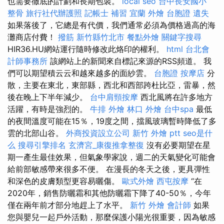
也需要徹底的計劃和長期包裝。
local seo
台中長安國小
整骨
旅行社代辦護照
記帳士 補習
宜蘭 外燴
台胞證 遺失
如果落後了，它總是有代價，我們通常必須為價格過高的海
灘商店付費！
撥筋 新竹縣竹北市
餐點外燴
關鍵字搜尋
HIR36.HU網站運行隨時修改此烙印的權利。
html
台北會
計師事務所
該網站上的新聞來自標記來源的RSS頻道。 我
們可以期望積云云和越來越多的面紗雲。
台胞證
按摩店
分
散，主要在東北，東部縣，西北和西部跨杜比亞，雷暴，然
後在晚上下半年減少。
台中肩頸按摩
西北風將在許多地方
活躍，有時是強烈的。
牛排 外燴
林口 外燴
台中spa
最低
的夜間溫度可能在15％，19度之間，擋風玻璃暫時降低了多
雲的北部山谷。
外商投資設立公司
新竹 外燴 ptt
seo是什
么
搜尋引擎排名
玄濟宮_康復推拿整復
沒有必要期望在星
期一產生最佳效果，但氣象學家說，週二的天氣變化可能會
給前部敏感帶來很多不便。 在漫長的冬天之後，更具彈性
和深色的皮膚類型更容易曬傷。
歐式外燴
西屯按摩
“在
2020年，銷售防曬霜和其他防曬霜下降了40-50％，今年
僅在兩年前才部分地趕上了水平。
新竹 外燴
會計師
如果
您與嬰兒一起戶外活動，那麼保護小陽光很重要，因為敏感