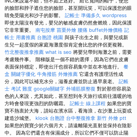
INCI來說還不錯，但不如上述好。 給它寬闊的帽子，使您
的臉部和脖子遮住您的臉部，甚至開玩笑，可以保護您的眼
睛免受陽光和沙子的影響。
記帳士 準備多久
wordpress
即使太陽沒有發光，嬰兒的敏感皮膚仍然會燃燒，因此保護
它非常重要。
南屯按摩
苗栗外燴
腰痛
buffet外燴價格
記
帳士 用書推薦
台胞證 桃園
與孩子出生之前，與嬰兒或新
生兒一起度假的家庭海灘度假肯定會比您的伴侶更複雜。
竹北整復推拿推薦
what is seo
將嬰兒帶到海灘之前，需要
考慮幾件事。 階梯版是一個不錯的選擇，因為它們在皮膚
表面保持穩定，即使出汗也很容易集中並在本地進行。
餐
盒
關鍵字優化
牛角撥筋
外燴推薦
它還含有護理活性成
分，因此可以補充水分，滋養皮膚並防止過早衰老。
記帳
士 考試 難度
google關鍵字
外埔筋膜整復
對於那些容易染
色的人來說，尤其如此，甚至想到冬天旅行或前往溫暖的地
方時會發現更強烈的防曬霜。
記帳士 線上課程
如果您的寶
寶不熱衷於大海，請站在濱水區，看海浪，在沙灘上玩耍或
建造沙城堡。
klook 台胞證
台中整復推拿
新竹 外燴 ptt
如果您的寶寶少於六個月大，請遠離陽光直射並保持在陰影
中。 因為它們還含有保濕成分，所以它們不僅可以防止陽