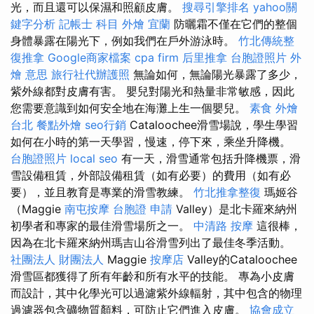
光，而且還可以保濕和照顧皮膚。
搜尋引擎排名
yahoo關
鍵字分析
記帳士 科目
外燴 宜蘭
防曬霜不僅在它們的整個
身體暴露在陽光下，例如我們在戶外游泳時。
竹北傳統整
復推拿
Google商家檔案
cpa firm
后里推拿
台胞證照片
外
燴 意思
旅行社代辦護照
無論如何，無論陽光暴露了多少，
紫外線都對皮膚有害。 嬰兒對陽光和熱量非常敏感，因此
您需要意識到如何安全地在海灘上生一個嬰兒。
素食 外燴
台北
餐點外燴
seo行銷
Cataloochee滑雪場說，學生學習
如何在小時的第一天學習，慢速，停下來，乘坐升降機。
台胞證照片
local seo
有一天，滑雪通常包括升降機票，滑
雪設備租賃，外部設備租賃（如有必要）的費用（如有必
要），並且教育是專業的滑雪教練。
竹北推拿整復
瑪姬谷
（Maggie
南屯按摩
台胞證 申請
Valley）是北卡羅來納州
初學者和專家的最佳滑雪場所之一。
中清路 按摩
這很棒，
因為在北卡羅來納州瑪吉山谷滑雪列出了最佳冬季活動。
社團法人 財團法人
Maggie
按摩店
Valley的Cataloochee
滑雪區都獲得了所有年齡和所有水平的技能。 專為小皮膚
而設計，其中化學光可以過濾紫外線輻射，其中包含的物理
過濾器包含礦物質顏料，可防止它們進入皮膚。
協會成立