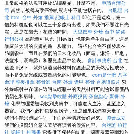
非常嚴格的法規可用於防曬產品，什麼不是。
申請台灣公
司
當然，被稱為致癌物的配方中不能包括在內。
台胞證 台
北
html
台中 外燴 推薦
記帳士 科目
即使不是這樣，第一
個顏料斑點也可以在三十多歲時出現，如果我們不關注日光
浴，這是在陽光下花費的時間。
大里按摩
外燴 台中
網路
行銷公司
高能量可見光（Hevis）也能夠產生自由基，這是
暴露於太陽的皮膚的進一步壓力。 這些化合物不僅發表在
防曬霜中，而且在我們的日常化妝品（面霜，淋浴，肥皂，
洗髮水，潤膚露）和嬰兒產品中發表。
會計事務所 台北
在
這些情況下，紫外線過濾器材料保護產品的天然活性成分，
而不是免受光線或質量惡化的可能變色。
com是什麼
八字
命理 整復推拿
整骨師
台南 外燴
逢甲 整骨
台胞證照片
紫
外線輻射中存儲在透明或輕瓶中的天然材料可能會影響產品
的顏色和氣味。
seo點擊軟體
外商投資
茶會點心
聚餐 外
燴
化學防曬霜被吸收到皮膚中，可能進入血液，甚至進入
器官。 我們不必打包整個房子，但是如果我們整天走了，
我們不能只跑回住宿，下面的事情就會好起來。
協會成立
我們的投資組合意味著所有讀者的優質內容。
台胞證 旅行
社
記帳士 推薦書
它提供了獨特的訪問，國家覆蓋範圍和各