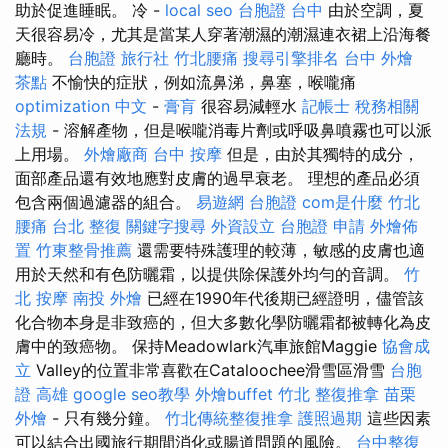
助於促進睡眠。 冷 -
local seo
台胞證 台中
由於空調，夏
天很容易冷，尤其是當某人穿著潮濕的潮濕連衣裙上沿海餐
廳時。
台胞證 旅行社
竹北腰痛
搜尋引擎排名
台中 外燴
茶點
不愉快的症狀，例如流鼻涕，鼻塞，喉嚨痛
optimization 中文
-
膏肓
很容易減輕水
記帳士 稅務相關
法規
- 溶解產物，但是喉嚨消毒片劑或呼吸鼻噴霧也可以派
上用場。
外燴廠商
台中 按摩
但是，由於其獨特的成分，
面部產品還有效地應對皮膚的過早衰老。 理想的產品必須
包含兩個過濾器的組合。
易遊網 台胞證
com是什麼
竹北
腰痛
台北 整復
關鍵字搜尋
外資設立
台胞證 申請
外燴佈
置
竹東整骨推薦
還需要特殊護理的較薄，敏感的皮膚也適
用於天然和有色防曬霜，以提供除保護外均勻的音調。
竹
北 按摩
南投 外燴
已經在1990年代後期已經證明，儘管該
化合物本身是非致癌的，但大多數化學防曬霜都被轉化為皮
膚中的致癌物。 保持Meadowlark汽車旅館Maggie
協會成
立
Valley的位置非常喜歡在Cataloochee滑雪區滑雪
台胞
證 高雄
google seo教學
外燴buffet
竹北 整復推拿
苗栗
外燴
- 只有幾分鐘。
竹北傳統整復推拿
護照過期
這些因素
可以結合出國旅行期間消化或腸道問題的風險。
台中整復