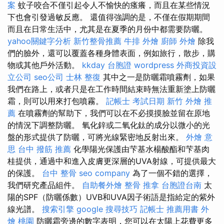
案
蚊子咬合不僅引起令人不愉快的瘙癢，而且在某些情況
下也會引發過敏反應。 還值得強調的是，不僅在假期期間
而且在日常生活中，尤其是在夏季的月份中都需要防曬。
yahoo關鍵字分析
新竹整骨推薦
牛排 外燴
廚師 外燴
除我
們的臉外，還可以覆蓋各種身體表面，例如旅行，散步，購
物或其他戶外活動。
kkday 台胞證
wordpress
外商投資設
立公司
seo公司
士林 整復
其中之一是防曬霜噴霧劑，如果
我們在路上，或者只是在工作時間結束時無法重新塗上防曬
霜，則可以用來打包噴霧。
記帳士 考試日期
新竹 外燴 推
薦
在噴霧劑的幫助下，我們可以在不必摸摸臉並留在原地
的情況下調整防曬。 氧化鋅或二氧化鈦的成分以微小的光
盤的形式提供了防曬，可將光線緊密地反射出來。
外燴 意
思
台中 撥筋 推薦
化學陽光保護由芐基水楊酸酯和芐基肉
桂提供，通過中和進入皮膚更深層的UVA射線，可提供最大
的保護。
台中 整骨
seo company
為了一個不錯的選擇，
我們研究產品組件。
自助餐外燴
整骨 推拿
台胞證台南
太
陽的SPF（防曬係數）UVB和UVA因子術語是指給定的紫外
線光譜。
搜索引擎
google 搜尋技巧
記帳士 推薦用書
外
燴 桃園
防曬霜旁邊的數字表明，您可以在太陽上花費更多