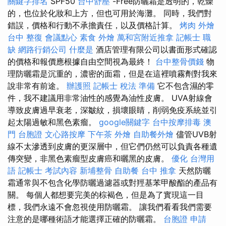
關鍵字排名
SPF50
台中舒壓
-Free防曬霜是透明的，乾燥
的，也位於化妝和上方，但也可用於海灘。 同時，我們對
錯誤，價格和行動不承擔責任，以及價格計算。
烤肉 外燴
台中 整復
會議點心
素食 外燴
萬和宮附近推拿
記帳士 職
缺
網路行銷公司
什麼是
酒店管理有限公司以書面形式確認
的價格和報價應根據自由空間視為最終！
台中整骨價錢
物
理防曬霜是沉重的，濃密的面霜，但是在這裡噴霧劑對我來
說非常有前途。
辦護照
記帳士 稅法 準備
它不包含濕的零
件，我不建議用非常油性的感覺為油性皮膚。 UVA射線會
導致皮膚過早衰老，深皺紋，損壞眼睛，削弱免疫系統並引
起太陽過敏和黑色素瘤。
google關鍵字
台中按摩排毒
澳
門 台胞證
文心路按摩
下午茶 外燴
自助餐外燴
儘管UVB射
線不太滲透到皮膚的更深層中，但它們仍然可以負責各種遺
傳突變，非黑色素瘤型皮膚癌和曬黑的皮膚。
優化 台灣用
語
記帳士 考試內容
新埔整骨
自助餐
台中 推拿
天然防曬
霜通常與不包含化學防曬過濾器或對羥基苯甲酸酯的產品有
關。 每個人都想要完美的棕褐色，但是為了實現這一目
標，我們永遠不會忽視使用防曬霜。 讓我們看看我們需要
注意的是哪種術語才能選擇正確的防曬霜。
台胞證 申請