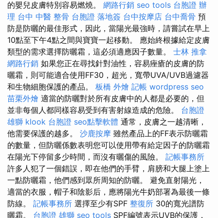
的嬰兒皮膚特別容易燃燒。
網路行銷
seo tools
台胞證 辦
理
台中 中醫 整骨
台胞證 落地簽
台中按摩店
台中喬骨
預
防是防曬的最佳形式，因此，當陽光最強時，請嘗試在早上
10點至下午4點之間與寶寶一起移動。 應始終根據給定皮膚
類型的需求選擇防曬霜，這必須適應因子數量。
士林 推拿
網路行銷
如果您正在尋找針對油性，容易痤瘡的皮膚的防
曬霜，則可能適合使用FF30，超光，寬帶UVA/UVB過濾器
和生物細胞保護的產品。
板橋 外燴
記帳
wordpress seo
苗栗外燴
適當的防曬對於所有皮膚中的人都是必要的，但
並非每個人都同樣容易受到有害射線造成的危險。
台胞證
雄獅
klook 台胞證
seo點擊軟體
通常，皮膚之一越清晰，
他需要保護的越多。
沙鹿按摩
雖然產品上的FF表示防曬霜
的數量，但防曬係數表明您可以使用帶有給定因子的防曬霜
在陽光下停留多少時間，而沒有曬傷的風險。
記帳事務所
許多人犯了一個錯誤，即在他們的手臂，肩膀和大腿上塗上
一點防曬霜，他們感到眾所周知的防曬。 避免直射陽光，
適當的衣服，帽子和陰影后，應將陽光牛奶部署為最後一條
防線。
記帳事務所
選擇至少有SPF
整復所
30的寬光譜防
曬霜。
台胞證 雄獅
seo tools
SPF編號表示UVB的保護，