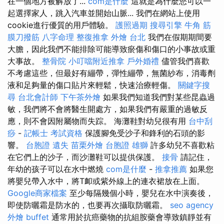
在一個地方被解放了...
com是什麼
這就是為什麼您可以一
起選擇家人，跳入汽車並開始山脈... 我們在網站上使用
cookie進行優質的用戶體驗。
護照過期
搜尋引擎
牛角 筋
膜刀撥筋
八字命理 整復推拿
外燴 台北
我們在假期期間要
大膽，因此我們不能排除可能導致瘀傷和傷口的小事故或重
大事故。
整骨院
小叮噹附近推拿
戶外婚禮
儘管我們喜歡
不考慮這些，但最好有繃帶，彈性繃帶，無菌紗布，消毒劑
液和足夠量的傷口貼片來輕鬆，快速治療輕傷。
關鍵字搜
尋
台北會計師
下午茶外燴
如果我們知道我們對某些昆蟲過
敏，我們將不會將醫生開處方，如果我們有嚴重的過敏反
應，則不會因附屬物而失踪。 海灘鞋對幼兒很有用
台中刮
痧
-
記帳士 考試資格
保護腳免受沙子和鋒利的石頭的影
響。
台胞證 遺失
苗栗外燴
台胞證 雄獅
許多幼兒不喜歡粘
在它們上的沙子，而沙灘鞋可以提供保護。
接骨
請記住，
年幼的孩子可以在水中燃燒
com是什麼
-
推拿推薦
如果您
將嬰兒帶入水中，將T卹或紫外線上的連衣裙放在上面。
Google商家檔案
至少每隔幾個小時，嬰兒在水中演奏後，
即使防曬霜是防水的，也要再次攝取防曬霜。
seo agency
外燴 buffet
通常用於抗癌藥物的抗組胺藥會導致鎮靜並有