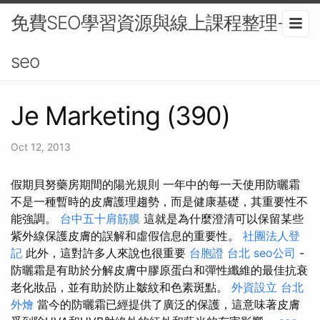
免費SEO學習資源與線上課程整理-
seo
Je Marketing (390)
Oct 12, 2013
假期貝努藥房期間的陽光規則 一年中的每一天使用防曬霜
不是一種暫時的皮膚護理趨勢，而是健康基礎，其重要性不
能強調。
台中五十肩筋膜
這就是為什麼澄清可以保留某些
紫外線保護皮膚的誤解和虛假信息的重要性。
社團法人登
記
此外，這對許多人來說也很重要
台胞證 台北
seo公司
-
防曬霜是有助於分解皮膚中膠原蛋白和彈性纖維的最佳抗衰
老化妝品，並有助於防止皺紋和色素斑點。
外資設立
台北
外燴
當今的防曬霜已經提供了廣泛的保護，這意味著皮膚