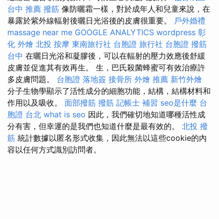
台中 推薦 撥筋
像防曬霜一樣，對於成年人和兒童來說，在
暴露於紫外線輻射後曬日光浴後的皮膚很重要。
戶外婚禮
massage near me
GOOGLE ANALYTICS
wordpress
彰
化 外燴
北投 按摩
東南旅行社 台胞證
旅行社 台胞證
撥筋
台中
在曬日光浴和凝膠後，可以在輻射的壓力效應後舒緩
皮膚並促進其有效再生。 生，巴氏殺菌蜂蜜可有效治療許
多皮膚問題。
台胞證 落地簽
接骨所
外燴 推薦
新竹外燴
分子生物學顯示了活性成分的細胞功能，結構，結構材料和
作用以及吸收。
面部撥筋
撥筋
記帳士 補習
seo是什麼
台
胞證 台北
what is seo
因此，我們確切地知道哪種活性成
分有害，但幸運的是我們也知道什麼是最有效的。
北投 撥
筋
統計數據以匿名形式收集，因此無法以這些cookie的內
容以任何方式識別訪問者。