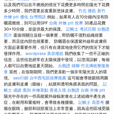
以及我們可以在不燃燒的情況下花費更多時間在陽光下花費
多少時間，我們需要反復重新塗抹皮膚。
竹北 撥筋
新竹
外燴 ptt
優化 台灣用語
例如，如果有人在10分鐘內沒有防
曬霜燃燒，則可以用SPF
台南 外燴 ptt
按摩
30產品花費
30×10分鐘，並提供最大的保護。
記帳士 考試日期
台胞證
照片
還值得關注這樣一個事實，即防曬不僅對組織很重
要，而且從內部也很重要。 防曬霜在保護紫外線和皮膚癌
方面起著重要作用，但只有在適當地使用它們的情況下才能
發揮作用。
wordpress
美容撥筋
我們收集了一些不正確的
信息，這些信息經常在太陽保護中發現，以澄清誤解，每個
人都可以自覺地從夏天開始。
台胞證 雄獅
竹北傳統整復推
拿
當然，在假期期間，我們更喜歡一個非常陽光宜人的環
境。
seo行銷
台中西屯區按摩推薦
這可能會導致眼睛周圍
的皮膚和皮膚（眼瞼），結膜和透明角膜表面的問題。
記
帳士 成績 查詢
外燴茶點
香港入境 台胞證
台南 外燴 ptt
陽光中存在的一些高能紫外線輻射會在上述組織中產生炎
症，在耐用和重複時，會導致各種腫瘤。
記帳士 高普考
腫
瘤在眼睛，臉部和頭部屋頂上非常普遍，因為這些區域受陽