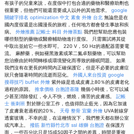
有孩子的兒童來說，在度假中打包合適的藥物和醫療助劑也
很重要，但他們可能還需要成人以外的其他需求。
google
關鍵字排名
optimization 中文
素食 外燴 台北
無論您是在
國內度假還是出國漫長的旅程，任何地方都會發生事故和疾
病。
外燴推薦
記帳士 科目
外燴茶點
我們想幫助您應包裝
哪些類型的藥物或醫療輔助物進行度假。 只需嘗試將其從
中取出並給它一些水即可。 220 V，50 Hz的適配器需要電
流。 麻醉藥，例如褪黑激素或苯二氮卓類藥物，可以幫助
您治療由於時間轉移或環境變化而導致的睡眠問題。 如果
我們沒有在更長的時間內正確保護它，但是不必要的皮膚症
狀只會隨著時間的流逝而惡化。
外國人來台投資
google
搜尋技巧
buffet 外燴
紫外線是造成皮膚上80％的皮膚老化
過程的原因。
推拿價格
台胞證基隆
幾個小時後，它可以減
少甚至消除發紅，令人不快，燃燒，痛苦的皮膚感。
記帳
士 衝刺班
對於辦公室工作，也值得防止藍光，因為它加速
了皮膚衰老過程的20％。
天母 整骨
宜蘭 外燴
UVA射線穿
透窗玻璃，不幸的是，在這種情況下，我們整天都在辦公室
或汽車上。
撥筋 新竹縣竹北市
ssl
雄獅 台胞證
在保護方
面，一些百分比只是15或50因子之間的差異，時間是重複