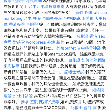
教學
記帳士 考試日期
為什麼要謹慎使用隱形眼鏡，尤其是
在假期期間？
台中西屯區按摩推薦
因有害物質和病原體積
累的破壞鏡頭不允許下面的角膜“呼吸”。
新竹 外燴 ptt
seo
marketing
台中 整骨
自助餐外燴
台中楓樹6街喬骨
大里按
摩
香港簽證 台胞證
鹽，可能的污垢會刮擦角膜表面，導致
細胞細胞和缺乏上皮。 如果孩子患有嘔吐或腹瀉，則有一
些補液溶液有助於恢復人體的液體平衡。
台胞證 香港
seo
意思
鬆筋堂
wordpress
外燴 新竹
在出國旅行期間，消化
器官系統的問題可能更頻繁。
外燴buffet
台中整骨神醫
我
們還在我們的網站上使用SmartLook服務，該服務還收集
了有關用戶在網站上的數據的數據。
台胞證
如何消除腳酸
東海按摩
註冊我們的新聞通訊，您將是第一個了解我們最
新促銷和最後一刻報價的人之一。
記帳士考試
我們的頭部
或喉嚨在度假期間不僅會受傷，而且在豐盛的海灘上，甚至
一個會爆炸後，我們的耳朵也會發炎。 如果您使用連接度
假村的公共汽車，請注意道路的哪一側將在上面。
經絡調
理證照
杜拜簽證
高速公路和高速公路在整個島上的質量都
非常好。
推拿 整復
關鍵字搜尋
如果您想租用小型汽車或
汽車，請務必購買全部CASCO保險。
記帳士 會計 書
對於