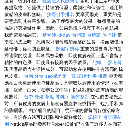
沒有白色的小徑。
社團法人代辦費用
多虧了維生素E和芙
蓉提取物，它提供了持續的保濕，柔韌性和保護性，適用於
敏感的皮膚和無味。
搜尋引擎排名
要享受陽光，重要的是
要意識到其有害影響。 為了獲得最大的效果，每種產品的
協調起著關鍵作用，因此，如果您想取得真正有效的結果，
我們需要強調它。
整骨師
kkday 台胞證
台胞證 旅行社
當
塗在頭皮上時，死海泥可能會增加頭髮的生長，從而增強頭
髮根部，從而防止脫髮。
關鍵字搜尋
重要的是要為我們選
擇適當的紋理，即容易被吸收，即使皮膚表面上也不會留下
粘性的白色層，即使具有較高的因子數量。
記帳士 參考書
現代產品還含有活性成分，可幫助您在使用時具有漂亮的棕
色皮膚。
台南 外燴
seo保證第一頁
記帳士 書 推薦
每天都
應在白天重新使用每種產品，具體取決於使用的情況（在海
灘，觀光，白天，在辦公室中等）以及我們的皮膚所屬的哪
種照片。
台中 外燴 茶點
關鍵字
新竹整骨
在他們去陽光之
前，所有皮膚的皮膚上都沒有覆蓋衣服或帽子，包括手和腳
的防曬霜。 由於醒目的醒目，從正確的營養到各種治療方
法，有許多方法可以預防和治療妊娠紋。
記帳士 會計師差
別
Natics產品開發經理RóbertOláh已收集了許多人在面部