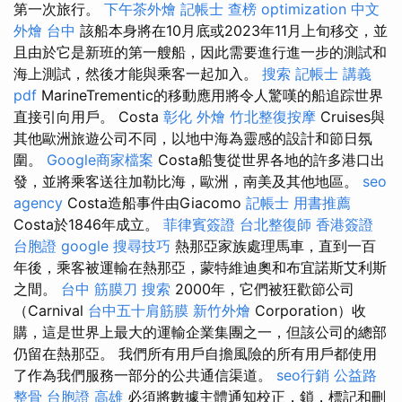
第一次旅行。
下午茶外燴
記帳士 查榜
optimization 中文
外燴 台中
該船本身將在10月底或2023年11月上旬移交，並
且由於它是新班的第一艘船，因此需要進行進一步的測試和
海上測試，然後才能與乘客一起加入。
搜索
記帳士 講義
pdf
MarineTrementic的移動應用將令人驚嘆的船追踪世界
直接引向用戶。 Costa
彰化 外燴
竹北整復按摩
Cruises與
其他歐洲旅遊公司不同，以地中海為靈感的設計和節日氛
圍。
Google商家檔案
Costa船隻從世界各地的許多港口出
發，並將乘客送往加勒比海，歐洲，南美及其他地區。
seo
agency
Costa造船事件由Giacomo
記帳士 用書推薦
Costa於1846年成立。
菲律賓簽證
台北整復師
香港簽證
台胞證
google 搜尋技巧
熱那亞家族處理馬車，直到一百
年後，乘客被運輸在熱那亞，蒙特維迪奧和布宜諾斯艾利斯
之間。
台中 筋膜刀
搜索
2000年，它們被狂歡節公司
（Carnival
台中五十肩筋膜
新竹外燴
Corporation）收
購，這是世界上最大的運輸企業集團之一，但該公司的總部
仍留在熱那亞。 我們所有用戶自擔風險的所有用戶都使用
了作為我們服務一部分的公共通信渠道。
seo行銷
公益路
整骨
台胞證 高雄
必須將數據主體通知校正，鎖，標記和刪