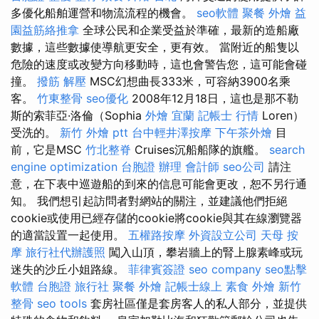
多優化船舶運營和物流流程的機會。
seo軟體
聚餐 外燴
益
園益筋絡推拿
全球公民和企業受益於準確，最新的造船廠
數據，這些數據使導航更安全，更有效。 當附近的船隻以
危險的速度或改變方向移動時，這也會警告您，這可能會碰
撞。
撥筋 解壓
MSC幻想曲長333米，可容納3900名乘
客。
竹東整骨
seo優化
2008年12月18日，這也是那不勒
斯的索菲亞·洛倫（Sophia
外燴 宜蘭
記帳士 行情
Loren）
受洗的。
新竹 外燴 ptt
台中輕井澤按摩
下午茶外燴
目
前，它是MSC
竹北整脊
Cruises沉船船隊的旗艦。
search
engine optimization
台胞證 辦理
會計師
seo公司
請注
意，在下表中巡遊船的到來的信息可能會更改，恕不另行通
知。 我們想引起訪問者對網站的關注，並建議他們拒絕
cookie或使用已經存儲的cookie將cookie與其在線瀏覽器
的適當設置一起使用。
五權路按摩
外資設立公司
天母 按
摩
旅行社代辦護照
闖入山頂，攀岩牆上的腎上腺素峰或玩
迷失的沙丘小姐路線。
菲律賓簽證
seo company
seo點擊
軟體
台胞證 旅行社
聚餐 外燴
記帳士線上
素食 外燴
新竹
整骨
seo tools
套房社區僅是套房客人的私人部分，並提供