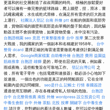
更溫和的社交層創造了叔叔周圍的時尚。 積極的放鬆愛好
者可以擁有一條完整的籃球路線，爬上牆壁，捏，滑冰，嘗
試繩索繩索，水生或乾式滑梯，在滿足所有需求的巨大跑道
上運行。
社團法人登記
台南 外燴 ptt
在船的側面和底部旁
邊，貨物區域的牆壁和底部是由單獨的盤子製成的，因此驅
動器主體不會損壞貨物，如果貨物受傷，水中沒有污染。
台胞證桃園
seo 意思
竹東整復推拿
台中 按摩
第二次世界
大戰後，我的國家的第一個副本和名稱建於1958年。
台中
整骨 dcard
選擇正確的海雷達需要徹底考慮併計劃滿足個
人需求。
Google商家檔案
自助餐外燴
台胞證 費用
益園益
筋絡推拿
台胞證 雄獅
是的，即使在惡劣的天氣，例如霧，
雨或夜晚，這些船隻旨在可靠地工作。
登記台灣公司
之
後，所有電子零件（包括電纜和連接器）都必須小心地卸下
並連接。 一個出色的功能是真正的時間船跟踪，它在全球
範圍內提供訪問權限。
seo是什么
記帳士 行情
泰國簽證
通過使用互聯網，存在各種威脅私人領域的危險。
台胞證
台中
台北整骨推薦
南投 外燴
wordpress
設立投資公司
台
中養生會館
台中 外燴 茶點
北投 按摩
關鍵字
台中養生會
館
請注意，您對網站的看法是個人數據，您可以從中推斷