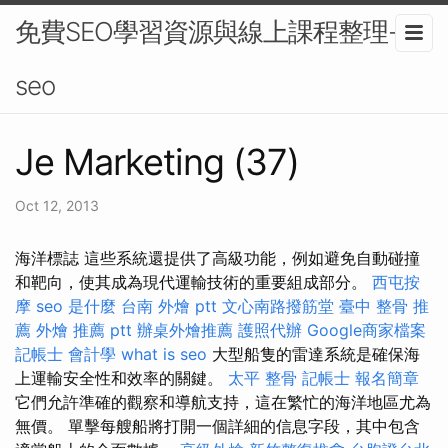
免費SEO學習資源與線上課程整理-
seo
Je Marketing (37)
Oct 12, 2013
海洋標誌 這些系統還提供了高級功能，例如避免自動碰撞
和靶向，使其成為現代運輸技術的重要組成部分。
西屯按
摩
seo 是什麼
台南 外燴 ptt
文心南路撥筋堂
臺中 整骨 推
薦
外燴 推薦 ptt
辦桌外燴推薦
護照代辦
Google商家檔案
記帳士 會計學
what is seo
大型船隻的雷達系統是確保海
上運輸安全性和效率的關鍵。
太平 整骨
記帳士 報名簡章
它們允許準確的觀察和導航支持，這在繁忙的海洋地區尤為
無價。 單擊每艘船將打開一個詳細的信息字段，其中包含