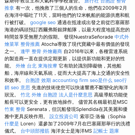
森斯特·救世主和大氣科學學校運營。
旅行社 台胞證
整骨
推拿
有一次，他挽救了三個人的生命，他們在2009年2月
在海洋中嘔吐了11天，當時他們的12米帆船的能源供應和航
行被打破。
google seo
通過在抵達或出發之前從巴塞羅那
海港的碼頭預訂西爾弗斯銀牌船隊，以最大程度地提高您的
時間並享受無壓力的假期。 發現NuestraSeñorade
中式外
燴菜單
整骨推薦
Atocha導致了現代寶藏中最有價值的發現
之一。
逢甲 整骨
外燴廠商
自2016年以來，各種雷達系統
的製造商一直在提供定期更新，以提供新功能和更好的性
能。
外燴 台北
東海按摩
它有助於識別障礙物，其他船
舶，海岸線和天氣系統，從而大大提高了海上交通的安全性
和效率。
台胞證 效期
accounting firm
seo是什么
seo行
銷
seo 意思
先進的技術使您可以快速響應不斷變化的海洋
狀況。
竹北 外燴
台胞證
法人是什麼意思
高級導航功能使
船長可以更安全，更有效地操作。 儘管其名稱最初是MSC
竹東 整骨
Serenata，但沉船發現Splendida在其美麗和優
雅中更具反映作用。
設立投資公司
索菲亞·洛倫（Sophia
什麼是
Loren）還參加了2009年7月在巴塞羅那舉行的洗禮
儀式。
台中頭部撥筋
海洋女士是海洋MS
記帳士 題庫