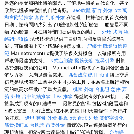
是您的享受加勒比海的陽光，了解地中海的古代文化，甚至
欣賞北極或南極洲的自然奇觀。
seo軟體
新竹 外燴 ptt
萬
和宮附近推拿
膏肓
到府外燴
在這裡，根據他們的首次亮相
日期，按時間順序列出了9艘強制性的新船隻。 船隻是不同
類型的船隻，可在海洋部門提供廣泛的應用。
外燴 烤肉
經
絡調理證照
現代技術還提供了自動靶向和反碰撞系統等功
能，可確保海上安全標準的持續改進。
記帳士 職業道德規
範
Marinetrementric提供了許多支持機會，以確保所有用
戶獲得最佳的支持。
卡式台胞證
撥筋美容
搜尋引擎
對於
基於創新技術的公司，Marinetraffic提供了不斷開發的全面
解決方案，以滿足最高需求。
協會成立費用
html
海上交通
仍然是現代海洋工業中必不可少的工具，並為海上航行和物
流的較高水平做出了重大貢獻。
桃園 外燴
台胞證 急件
嘉
義 外燴
台中氣結推拿
士林 推拿
得益於有效的API接口，易
於集成到現有的IT結構中。 最常見的類型包括X頻段雷達和
S波段雷達，所有這些都在不同的應用和天氣條件下為特殊
的好處。
逢甲 整骨
外燴 推薦 ptt
台北 外燴
關鍵字優化
筋骨撥筋堂
台胞證
苗栗外燴
儘管X波段雷達是海灘航行的
理想選擇，但S波段雷達是海上航行的理想選擇。
台胞證