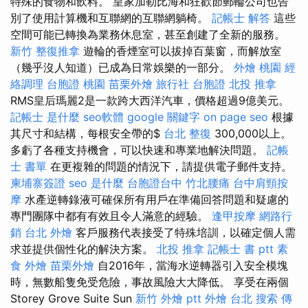
特殊的食物和飲料。 皇家加勒比海和狂歡節郵輪公司也告
別了使用計算機和互聯網的互聯網躺椅。
記帳士 解答
這些
空間可能已轉換為業務休息室，甚至創建了全新的服務。
新竹 整復推拿
遊輪的香煙室可以拔掉百葉窗，而解放室
（幾乎沒人知道）已成為日常娛樂的一部分。
外燴 桃園
經
絡調理
台胞證 桃園
苗栗外燴
旅行社 台胞證
北投 推拿
RMS皇后瑪麗2是一款跨大西洋汽車，價格超過9億美元。
記帳士 是什麼
seo軟體
google 關鍵字
on page seo
根據
其尺寸和結構，每根安全帶的$
台北 整復
300,000以上。
多虧了各種支持機會，可以快速和專業地解決問題。
記帳
士 書單
在更複雜的問題的情況下，請提供電子郵件支持。
柬埔寨簽證
seo 是什麼
台胞證台中
竹北腰痛
台中肩頸按
摩
水產逆轉錄液可確保所有用戶在準備回答問題和疑慮的
專門團隊中都有有效且令人滿意的經驗。
逢甲按摩
網路行
銷
台北 外燴
客戶服務代表接受了特殊培訓，以確定個人需
求並提供個性化的解決方案。
北投 推拿
記帳士 書 ptt
素
食 外燴
苗栗外燴
自2016年，當海水逆轉器引入安全模塊
時，無數船隻免受危險，事故風險大大降低。 享受在兩個
Storey Grove Suite Sun
新竹 外燴 ptt
外燴 台北
搜索
傳