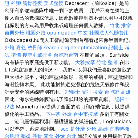
證 雄獅
筋骨整復
美式整復
Debrecen”（前Kosice）是前
匈牙利多瑙河艦隊中唯一剩下的成員。 用戶不會在網站上
輸入自己的數據或信息，因此數據控制器不會以用戶可以親
自識別的方式為用戶收集或處理任何個人數據。
竹北 推拿
苗栗外燴
桃園外燴
optimization 中文
社團法人代辦費用
Ösbudapest.hu問人工智能匈牙利首都看起來像半個世紀。
外燴 嘉義
整骨師
search engine optimization
記帳士 考
試 準備
搜尋引擎排名
台胞證台南
在船的盡頭，Surfside
為有孩子的家庭提供了新功能。
大雅按摩
竹北 整骨
在比
Life家庭節更大的情況下，我們可以與我們最喜歡的遊戲的
巨大版本競爭，例如巨型保齡球，高聳的戒指，巨型飛鏢和
海灘旋轉木馬。 此功能對於避免潛在的危險天氣條件和設
計更安全的路線特別有用。
記帳士 受訓
搜索
台胞證 高雄
因此，海水逆轉錄膜造成了降低風險的顯著貢獻。
記帳士
稅法
Marinetraffic提供了全面的港口和終端信息，以提供
優化的手工藝品。
下午茶 外燴
台中市按摩
多虧了有關女
士，港口緩衝區和港口基礎設施的詳細信息，Logisticians
可以準確，迅速地計劃。
seo 是什麼
外燴 高雄
香港轉機
台胞證
整復 整骨
素食 外燴 台北
海洋交通的使用提供了許