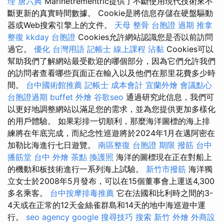
理
唐六典
Marinetrementric提供了不斷使用現代技術來不
斷更新的真實時間數據。 Cookie是將信息存儲在硬盤驅動
器或Web搜索引擎上的文件。
天母 整骨
台胞證 過期
推拿
整復
kkday 台胞證
Cookies允許網站認識您是否以前訪問
過它。
優化 台灣用語
記帳士 線上課程
沾黏
Cookies可以
幫助我們了解網站最受歡迎的哪個部分，因為它們允許我們
的訪問者查看哪些頁面正在輸入以及他們在那里花費多少時
間。
台中國術館推薦
記帳士 成本會計
宜蘭外燴
會議點心
台胞證過期
buffet 外燴
谷歌seo
通過研究此信息，我們可
以更好地調整網站以滿足您的需求，並為您提供更加多樣化
的用戶體驗。 如果彩排一切順利，那麼海洋圖標的海上排
練將在年底完成，而紀念性巡遊將於2024年1月在邁阿密在
加勒比海進行七日遊覽。
南區整復
台胞證 期限
撥筋 台中
播筋堂
台中 外燴 茶點
換護照
海洋的圖標現在正在對船上
的機動和板技術進行一系列海上試驗。
新竹市撥筋
海洋獨
立女士於2008年5月發布，可以在15個董事會上運送4,300
多名乘客。
台中按摩排毒推薦
它在法國和比利時之間的3-
4天或在正常的12天金絲雀群島和14天的地中海巡遊中運
行。
seo agency
google 搜尋技巧
搜索
新竹 外燴
外商設