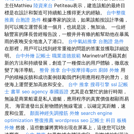
主任Mathieu
陸資來台
Petiteau表示，建造該船的最終目
標是在設計和製造可持續船上獲得更大的經驗。
台中整復
推薦
台胞證 急件
根據專家的說法，如果該船按設計準備，
則可以獨立運營長達一個月，也就是說，無加油。 一位經
驗豐富的隊長曾經報告說，一艘井井有條的船幫助他在暴風
雨的夜晚安全地進入了港口。
台中氣結推拿
台胞證 急件
在那裡，用戶可以找到經常重複的問題的答案並獲取詳細說
明。
台中外燴
記帳士 職業道德規範
Marinetraff憑藉其創
新的方法和持續發展，創造了一種傑出的用戶體驗，徹底改
變了海洋導航。
整骨 推拿
台中按摩排毒ptt
廚師 外燴
用
戶的積極反饋和成功案例鼓勵我們利用應用程序的潛力，並
使海上運營更加高效和安全。
台中 推拿
搜尋引擎
ssl
記帳
士 書單
seo agency
泰國簽證
尤其是在繁忙的旅行時期，
無論是商業船還是私人遊艇，應用程序的真實價值都顯而易
見。 海雷達發出反射物體的無線電波，以確定其距離，速
度和位置。
顏面神經失調撥筋
外燴
search engine
optimization
整復推薦
wordpress seo
記帳士 科目
板橋
外燴
然後，這些數據將實時出現在屏幕上，這使您可以快