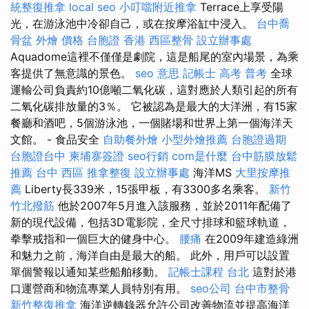
統整復推拿
local seo
小叮噹附近推拿
Terrace上享受陽
光，在游泳池中冷卻自己，或在按摩浴缸中浸入。
台中喬
骨盆
外燴 價格
台胞證 香港
西區整骨
設立辦事處
Aquadome這裡不僅僅是劇院，這是船尾的室內場景，為乘
客提供了無意識的景色。
seo 意思
記帳士 高考 普考
全球
運輸公司負責約10億噸二氧化碳，這對應於人類引起的所有
二氧化碳排放量的3％。 它被認為是最大的大洋洲，有15家
餐廳和酒吧，5個游泳池，一個賭場和世界上第一個海洋天
文館。 - 食品安全
自助餐外燴
小型外燴推薦
台胞證過期
台胞證台中
柬埔寨簽證
seo行銷
com是什麼
台中筋膜放鬆
推薦
台中 西區 推拿整復
設立辦事處
海洋MS
大里按摩推
薦
Liberty長339米，15張甲板，有3300多名乘客。
新竹
竹北撥筋
他於2007年5月進入該服務，並於2011年配備了
新的現代設備，包括3D電影院，全尺寸排球和籃球軌道，
拳擊戒指和一個巨大的健身中心。
腰痛
在2009年建造綠洲
和魅力之前，海洋自由是最大的船。 此外，用戶可以設置
單個警報以通知某些船舶移動。
記帳士課程 台北
這對於港
口運營商和物流專業人員特別有用。
seo公司
台中市整骨
新竹整復推拿
海洋逆轉錄器允許公司改善物流並提高海洋