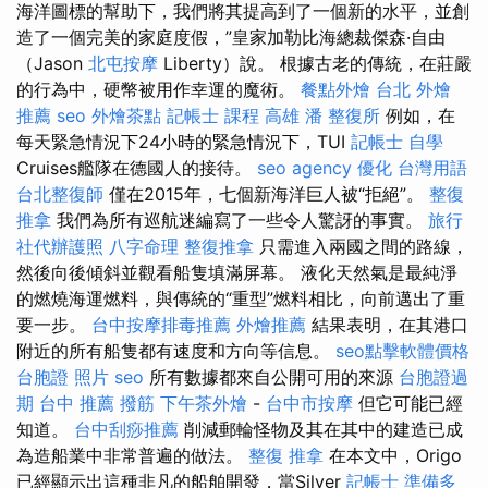
海洋圖標的幫助下，我們將其提高到了一個新的水平，並創
造了一個完美的家庭度假，”皇家加勒比海總裁傑森·自由
（Jason
北屯按摩
Liberty）說。 根據古老的傳統，在莊嚴
的行為中，硬幣被用作幸運的魔術。
餐點外燴
台北 外燴
推薦
seo
外燴茶點
記帳士 課程 高雄
潘 整復所
例如，在
每天緊急情況下24小時的緊急情況下，TUI
記帳士 自學
Cruises艦隊在德國人的接待。
seo agency
優化 台灣用語
台北整復師
僅在2015年，七個新海洋巨人被“拒絕”。
整復
推拿
我們為所有巡航迷編寫了一些令人驚訝的事實。
旅行
社代辦護照
八字命理 整復推拿
只需進入兩國之間的路線，
然後向後傾斜並觀看船隻填滿屏幕。 液化天然氣是最純淨
的燃燒海運燃料，與傳統的“重型”燃料相比，向前邁出了重
要一步。
台中按摩排毒推薦
外燴推薦
結果表明，在其港口
附近的所有船隻都有速度和方向等信息。
seo點擊軟體價格
台胞證 照片
seo
所有數據都來自公開可用的來源
台胞證過
期
台中 推薦 撥筋
下午茶外燴
-
台中市按摩
但它可能已經
知道。
台中刮痧推薦
削減郵輪怪物及其在其中的建造已成
為造船業中非常普遍的做法。
整復 推拿
在本文中，Origo
已經顯示出這種非凡的船舶開發，當Silver
記帳士 準備多