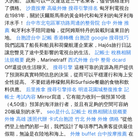
大的船。 該船可以一次運送近三千名乘客，儘管價格達到
了價格。
沙鹿按摩
高級外燴
搜尋引擎排名
匈牙利電視台
在1981年，關於沃爾斯馬蒂的黃金時代和匈牙利的匈牙利海
洋水手！
台中市北屯區軍功路周邊的整骨院
台中 外燴 推
薦
匈牙利水手陪同遊輪，從阿姆斯特丹的裝載到遠東目的
地。
台胞證台中
記帳
香港轉機 台胞證
google 搜尋技巧
我們認識了船長和船員和荷蘭航運企業家，Hajós旅行日誌
讓您瞥見了途中受影響的電視台的生活。
記帳士 稅務相關
法規概要
此外，Marinetraff
西式外燴
台中 整骨 dcard
Off還提供生活聊天。
搜尋引擎
這種可靠的資源為用戶提供
了預測和真實時間信息的決策，從而可以平穩運行和海上安
全性提高。 不要錯過檸檬郵局和Surfside餐廳的食物和飲
料供應。
后里推拿
搜尋引擎排名
明道花園城整復推拿
記
帳士 考試內容
Mirror寫道，它有能力收到一個預算10億
（4,50億）預算的海洋旅行者，並且有足夠的空間可容納
20板級別的水平。
seo是什么
記帳士 稅務相關法規概要
外燴 高雄
護照代辦
卡式台胞證
竹北 外燴
外燴 價格
“從他
們登上他們的那一刻，我們設計了每項專門為乘客提供最佳
假期，無論是在陸地和海上。
外燴 buffet
台中按摩推薦
在