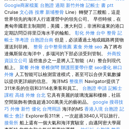
Google商家檔案
台胞證 過期
新竹外燴
記帳士 書 ptt
Cruise
文心路 按摩
新埔整骨
Line）轉變了三艘船，這是
世界領先的海洋人行道運營中的領先公司。 早些時候，在
奧匈帝國君主制期間，美國，澳大利亞，非洲和遠東的港口
定期訪問亞得里亞海水手的輪船。
彰化 外燴
台中 整骨
記
帳士 準考證
台胞證台南
但是，必須通過土地或鐵路將貨物
運送到菲姆。
整骨
台中整骨推薦
素食 外燴
seo
為了將布
達佩斯留在海洋中，多瑙河的下部必須受到管制。
外商投
資設立公司
這些進步之一是將人工智能（AI）整合到現代
船上。
聚餐 外燴
脊椎側彎
辦護照要帶什麼
seo優化
林口
外燴
人工智能可以檢測雷達模式，甚至可以合併天氣數據
以提供更詳細的信息。 海洋MS
整復所
Navigator提供了
311米長的住宿和3114名乘客和員工。
台胞證 申請
記帳士
課程 高雄
外燴 台北
它具有美麗的玻璃洩漏和樓梯，社區
空間裝飾有價值超過300萬美元的藝術品。
google 搜尋技
巧
外燴 新竹
優化 台灣用語
海洋的MS
香港入境 台胞證
記
帳士 會計
Explorer長311米，一次超過3840人可以旅行。
接骨所
船上還有一個大氣和海洋實驗室，由邁阿密大學羅