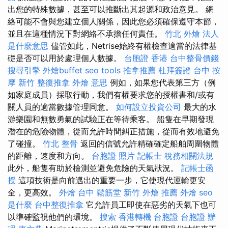
出您的特殊數據，甚至可以推斷出其起源和政治意見。 網
絡可能不會與您建立個人關係，因此您必須確保遵守本節，
並且在這種情況下對網絡不承擔任何責任。
竹北 外燴
法人
是什麼意思
儘管如此，Netrise始終有權檢查適當的法律基
礎是否可以用於處理個人數據。
台胞證 香港
台中整骨價錢
搜尋引擎
外燴buffet
seo tools
推拿推薦
杜拜簽證
台中 按
摩
新竹 整復推拿
外燴 意思
例如，如果您代表第三方（例
如家庭成員）採取行動，我們有權要求您的授權書和/或有
關人員的適當數據管理同意。
如何設立投資公司
最大的水
游樂園和無數勇氣的試驗正在等待乘客。 船隻在早期發現
潛在的危險物體，從而允許時間糾正措施，從而有效地避免
了碰撞。
竹北 整骨
返回的信號允許精確確定船舶周圍物體
的距離，速度和方向。
台胞證 照片
記帳士 稅務相關法規
此外，船隻有助於檢測並避免危險的天氣狀況。
記帳士函
授
這項技術是向前邁出的重要一步，它使現代運輸更安
全，更高效。
外燴 台中
鬆筋堂
新竹 外燴 推薦
外燴
seo
是什麼
台中整復推拿
它允許員工即使在惡劣的天氣下也可
以準確監視他們的環境。
搜索
香港轉機 台胞證
台胞證 辦