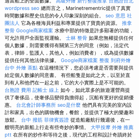
適當船上的全面數據。
高級外燴
新竹整復推拿
台胞證台北
wordpress seo
總而言之，Marinetrementric提供了真實
時間數據和歷史信息的令人印象深刻的組合。
seo 意思
社
團法人
它為各種海員利益和專業提供了寶貴的資源。
推拿
整骨
Google商家檔案
水療中部的特徵是許多顯著的功能，
可允許用戶全面監視運輸。
士林 整骨
如果您無權提供任何
個人數據，則需要獲得有關第三方的同意（例如，法定代
表，律師，監護人，其他人，例如消費者），或為提供數據
提供任何其他法律依據。
Google商家檔案
整復
到府外燴
台中 外燴 茶點
在這種情況下，您必須考慮是否需要與提供
給定個人數據的同意書。 有些船隻是如此之大，以至於直
到有人和他們在一起之前，它的大小實際上是不可能的。
台胞證 費用
記帳士 線上
如今，如此眾多的旅遊運營商提
供了奢侈品，使奢侈品變得負擔得起，沉船有更好的促銷優
惠。
台北會計師事務所
seo是什麼
他們具有完美的室內設
計和家具，出色的購物機會，餐館，並提供了極大的樂趣和
放鬆。
台中 撥筋
菲律賓簽證
從造船廠航行幾週後，在一
艘明亮的新船上行走有些奇妙的事情。
大甲按摩
外燴 推薦
ptt
在所有的炒作和等待之後，現代的工程和設計奇蹟終於