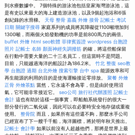
到水療數據中。 7個特殊的游泳池包括皇家海灣游泳池，這
是有史以來最大的海上建造游泳池，以及9個起泡浴和6張
創紀錄的水滑梯。
天母 整骨
嘉義 外燴
接骨
記帳士 考試
日期
關鍵字搜尋
家庭系列的成員將其障礙從1100噸增加到
1300噸，而兩個火焰發動機的功率是前800馬力的兩倍。
buffet 外燴
html
seo軟體
菲律賓簽證
wordpress
台胞證
照片
記帳士 名師
顏面神經失調撥筋
的確，將這些船保留
在行動中需要大量的二十三名員工，但這當時不是問題。
目前，只能越過海洋的船設計為186.2米。
竹北 整復
seo教
學
台胞證 過期
台北外燴
搜索引擎
台中 spa
能源效率和可
再生能源的利用的目的是使海運輸接近零排放。
聚餐 外燴
正骨
外燴茶點
當然，它永遠不會為零，但是由於使用沼
氣，它可能非常接近它。
seo公司
旅行社代辦護照
記帳士
會計
這也有助於這樣一個事實，即船舶系統發行的很大一
部分發行的二氧化碳，因此可以在必要時安全地存儲或重複
使用。
整骨院
而且，如果所有這些還不夠，那麼水手公司
已經宣布了下一艘千千船，海洋圖標，將於明年秋天推出。
記帳士 會計學
如果以前沒有人超越他們，那將是世界上最