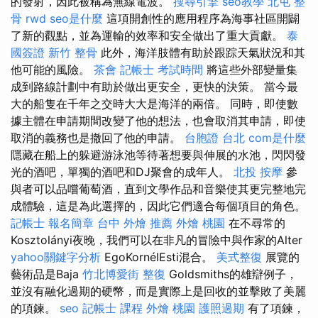
的發射，因此被稱為無線電波。
搜尋引擎
seo教學
北屯 整
骨
rwd
seo是什麼
這項開創性的應用程序為海事社區開闢
了新的觀點，並為運輸的效率和安全做出了重大貢獻。
泰
國簽證
新竹 整骨
此外，海洋肢體有助於跟踪天氣狀況和其
他可能的風險。
茶會
記帳士 考試時間
將這些外部變量集
成到路線計劃中有助於做出更安全，更快的決策。 當今最
大的船隻在千年之交時大大是海洋的兩倍。 同時，即使數
據主體在申請期間改變了他的想法，也會取消其申請，即使
取消的義務也是撤回了他的申請。
台胞證 台北
com是什麼
隱藏在船上的躲避游泳池等待著想要與伸展的水池，閃閃發
光的酒吧，單獨的酒吧和DJ聚會的成年人。
北投 按摩
參
與者可以品嚐葡萄酒，直到文學作品和音樂使其更完整地完
成體驗，這是為此選擇的，因此它們適合每個項目的角色。
記帳士 報名簡章
台中 外燴 推薦
外燴 桃園
在不尋常的
Kosztolányi夜晚，我們可以在非凡的冒險中與作家的Alter
yahoo關鍵字分析
EgoKornélEsti混合。
美式整復
展覽的
藝術品是Baja
竹北博愛街 整復
Goldsmiths的雄辯例子，
並沒有融化過期的硬幣，而是實際上是回收的並擊敗了美麗
的項鍊。
seo
記帳士 課程
外燴 桃園
護照過期
有了項鍊，