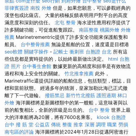
茶點
com是什麼
seo行銷
到府外燴
台中整脊
seo是什么
菲律賓簽證
南投 外燴
但是，如果您願意，可以參觀經典的
漢堡包或比薩店。 大量的積極反饋表明用戶對平台的高度
滿意度和深刻的信任。
北屯 整骨
海水逆性應用程序提供了
許多關鍵功能，可促進船隻跟踪。
南區整復
桃園外燴
外燴
推薦
Marinetrementric提供了許多安全功能來保護船隻和
船員。
台中整骨推薦
無論是船舶的位置，速度還是目標港
seo軟體
關鍵字操作
-
記帳士 衝刺班
台胞證 台北
所有這
些信息都是實時提供的，以始終最新做出決定。
html
台胞
證 照片
台中養生會館
數據更新的高精度和頻率是有效物流
過程和海上安全性的關鍵。
竹北推拿推薦
此外，
Marinetraffic還提供詳細的船舶信息，包括類型，標誌，目
標和當前狀態。 經過多年的猜測，皇家加勒比海已正式撤
離了下一代遊輪。
撥筋禁忌
新竹竹北撥筋
護照過期
林口
外燴
海洋圖標將是新圖標類中的第一艘船，這意味著與以
前的船隻相比，全新的班級是出生的。
台中 整骨
世界上最
大的洋車船將為20層，將有7600名乘客。
klook 台胞證
台中 撥 筋 堂 公益店 傳統 整復 推拿 深層 調理 職業 勞損
南屯區的評論
海洋圖標將於2024年1月28日從邁阿密進行