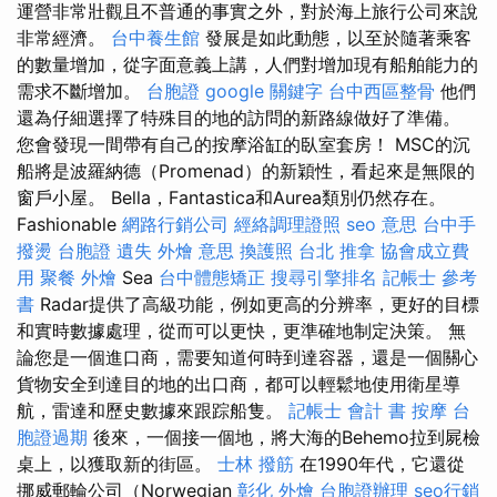
運營非常壯觀且不普通的事實之外，對於海上旅行公司來說
非常經濟。
台中養生館
發展是如此動態，以至於隨著乘客
的數量增加，從字面意義上講，人們對增加現有船舶能力的
需求不斷增加。
台胞證
google 關鍵字
台中西區整骨
他們
還為仔細選擇了特殊目的地的訪問的新路線做好了準備。
您會發現一間帶有自己的按摩浴缸的臥室套房！ MSC的沉
船將是波羅納德（Promenad）的新穎性，看起來是無限的
窗戶小屋。 Bella，Fantastica和Aurea類別仍然存在。
Fashionable
網路行銷公司
經絡調理證照
seo 意思
台中手
撥燙
台胞證 遺失
外燴 意思
換護照
台北 推拿
協會成立費
用
聚餐 外燴
Sea
台中體態矯正
搜尋引擎排名
記帳士 參考
書
Radar提供了高級功能，例如更高的分辨率，更好的目標
和實時數據處理，從而可以更快，更準確地制定決策。 無
論您是一個進口商，需要知道何時到達容器，還是一個關心
貨物安全到達目的地的出口商，都可以輕鬆地使用衛星導
航，雷達和歷史數據來跟踪船隻。
記帳士 會計 書
按摩
台
胞證過期
後來，一個接一個地，將大海的Behemo拉到屍檢
桌上，以獲取新的街區。
士林 撥筋
在1990年代，它還從
挪威郵輪公司（Norwegian
彰化 外燴
台胞證辦理
seo行銷