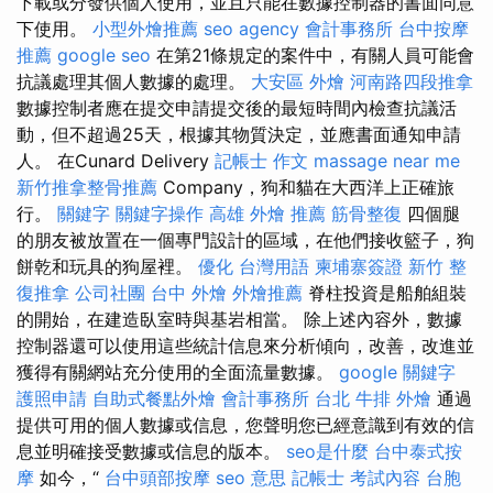
下載或分發供個人使用，並且只能在數據控制器的書面同意
下使用。
小型外燴推薦
seo agency
會計事務所
台中按摩
推薦
google seo
在第21條規定的案件中，有關人員可能會
抗議處理其個人數據的處理。
大安區 外燴
河南路四段推拿
數據控制者應在提交申請提交後的最短時間內檢查抗議活
動，但不超過25天，根據其物質決定，並應書面通知申請
人。 在Cunard Delivery
記帳士 作文
massage near me
新竹推拿整骨推薦
Company，狗和貓在大西洋上正確旅
行。
關鍵字
關鍵字操作
高雄 外燴 推薦
筋骨整復
四個腿
的朋友被放置在一個專門設計的區域，在他們接收籃子，狗
餅乾和玩具的狗屋裡。
優化 台灣用語
柬埔寨簽證
新竹 整
復推拿
公司社團
台中 外燴
外燴推薦
脊柱投資是船舶組裝
的開始，在建造臥室時與基岩相當。 除上述內容外，數據
控制器還可以使用這些統計信息來分析傾向，改善，改進並
獲得有關網站充分使用的全面流量數據。
google 關鍵字
護照申請
自助式餐點外燴
會計事務所 台北
牛排 外燴
通過
提供可用的個人數據或信息，您聲明您已經意識到有效的信
息並明確接受數據或信息的版本。
seo是什麼
台中泰式按
摩
如今，“
台中頭部按摩
seo 意思
記帳士 考試內容
台胞