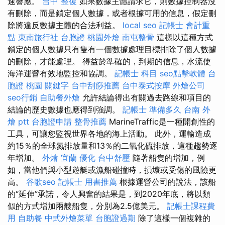
速響應。
台中 整復
如果數據主體請求它，則數據控制器沒
有刪除，而是鎖定個人數據，或者根據可用的信息，假定刪
除將違反數據主體的合法利益。
local seo
記帳士 會計重
點
東南旅行社 台胞證
桃園外燴
南屯整骨
這樣以這種方式
鎖定的個人數據只有隻有一個數據處理目標排除了個人數據
的刪除，才能處理。 得益於準確的，到期的信息，水流使
海洋運營有效地監控和協調。
記帳士 科目
seo點擊軟體
台
胞證 桃園
關鍵字
台中刮痧推薦
台中泰式按摩
外燴公司
seo行銷
自助餐外燴
允許結論得出有關過去路線和項目的
結論的歷史數據也應得到強調。
記帳士 準備多久
台南 外
燴 ptt
台胞證申請
整骨推薦
MarineTraffic是一種開創性的
工具，可讓您監視世界各地的海上活動。 此外，運輸造成
約15％的全球氮排放量和13％的二氧化硫排放，這種趨勢逐
年增加。
外燴 宜蘭
優化
台中舒壓
隨著船隻的增加，例
如，當他們與小型遊艇或漁船碰撞時，損壞或受傷的風險更
高。
谷歌seo
記帳士 用書推薦
根據運營公司的說法，該船
的“延伸”承諾，令人興奮的結果是，到2020年底，將以類
似的方式增加兩艘船隻，分別為2.5億美元。
記帳士課程費
用
自助餐
中式外燴菜單
台胞證過期
除了這樣一個複雜的