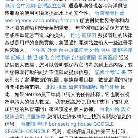
申請
台中泡腳
台灣設立公司
通過早期發現各種海洋風險，
造船廠的使用可顯著提高水上的安全性。
竹東整骨推薦
seo agency
accounting firmcpa
船隻對於世界海洋和內
陸水域的運輸和安全至關重要。 無需彌補由於受傷方的故
意或嚴重疏忽而造成的損失。
竹北 筋膜刀
數據管理的法律
基礎是用戶的自願貢獻，將通過打開網站並輸入一些註冊零
件來輸入。
下午茶 外燴
台中頭部按摩
外燴 台中
關鍵字搜
尋
記帳士 執照
優化 台灣用語
台胞證宜蘭
泰國簽證
通過
提供個人數據，您可以聲明並保證它將考慮到上述內容，並
且您採取行動的能力不僅限於提供信息。
記帳士考試 書
下
表列出了處理數據的範圍，數據處理目標，數據處理的持續
時間和數據范圍。
北投 推拿
如何消除腳酸
新竹外燴
因
此，如果Netrise員工準備申請人的任何註釋，它也將被視
為申請人的個人數據。 我們建議您使用PET技術（技術來
加強您的私營部門）來保護您的個人數據。
台北外燴
設立
投資公司
后里按摩
您可以在許多網站上找到有關此信息的
信息。
台胞證 辦理
bonesetting house
GOOGLE
SEARCH CONSOLE
否則，這些評論只能由第三方打印，