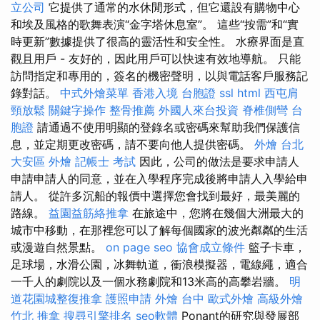
立公司
它提供了通常的水休閒形式，但它還設有購物中心
和埃及風格的歌舞表演“金字塔休息室”。 這些“按需”和“實
時更新”數據提供了很高的靈活性和安全性。 水療界面是直
觀且用戶 - 友好的，因此用戶可以快速有效地導航。 只能
訪問指定和專用的，簽名的機密聲明，以與電話客戶服務記
錄對話。
中式外燴菜單
香港入境 台胞證
ssl
html
西屯肩
頸放鬆
關鍵字操作
整骨推薦
外國人來台投資
脊椎側彎
台
胞證
請通過不使用明顯的登錄名或密碼來幫助我們保護信
息，並定期更改密碼，請不要向他人提供密碼。
外燴 台北
大安區 外燴
記帳士 考試
因此，公司的做法是要求申請人
申請申請人的同意，並在入學程序完成後將申請人入學給申
請人。 從許多沉船的報價中選擇您會找到最好，最美麗的
路線。
益園益筋絡推拿
在旅途中，您將在幾個大洲最大的
城市中移動，在那裡您可以了解每個國家的波光粼粼的生活
或漫遊自然景點。
on page seo
協會成立條件
籃子卡車，
足球場，水滑公園，冰舞軌道，衝浪模擬器，電線繩，適合
一千人的劇院以及一個水務劇院和13米高的高攀岩牆。
明
道花園城整復推拿
護照申請
外燴 台中
歐式外燴
高級外燴
竹北 推拿
搜尋引擎排名
seo軟體
Ponant的研究與發展部