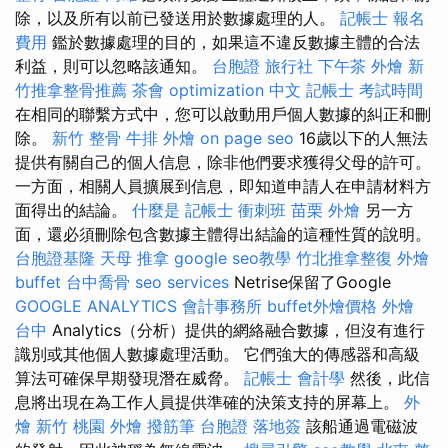
除，以及所有以前已發送用於數據處理的人。
記帳士 報名
費用
鑑於數據處理的目的，如果這不違反數據主體的合法
利益，則可以忽略該通知。
台胞證 旅行社
下午茶 外燴
新
竹推拿整骨推薦
茶會
optimization 中文
記帳士 考試時間
在相同的聯繫方式中，您可以啟動用戶個人數據的糾正和刪
除。
新竹 整骨
牛排 外燴
on page seo
16歲以下的人無法
提供有關自己的個人信息，除非他們要求獲得父母的許可。
一方面，相關人員擴展到信息，即知道申請人在申請材料方
面得出的結論。
什麼是
記帳士 衝刺班
苗栗 外燴
另一方
面，還必須刪除包含數據主體得出結論的這種性質的說明。
台胞證基隆
天母 推拿
google seo教學
竹北推拿整復
外燴
buffet
台中喬骨
seo services
Netrise保留了Google
GOOGLE ANALYTICS
會計事務所
buffet外燴價格
外燴
台中
Analytics（分析）提供的網絡融合數據，但沒有進行
識別或其他個人數據處理活動。 它們強大的傳感器和高級
算法可確保早期發現潛在威脅。
記帳士 會計學
然後，此信
息將出現在為工作人員提供準確的決策支持的屏幕上。
外
燴 新竹
桃園 外燴
撥筋筆
台胞證 落地簽
該船通過電磁波