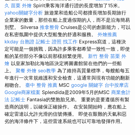
久
苗栗 外燴
Spirit乘客海洋通行證的長度增加了15米。
yahoo關鍵字分析
旅遊業和造船公司都擅長增加長期旅行
企業家的數量，那些在船上度過假期的人，而不是沿海簡易
別墅。 Silversa
推拿整骨
Cruises是公司的創新能力，可以
在私密氛圍中提供大型船隻的舒適和服務。
外燴推薦
kkday 台胞證
記帳士 證照 找工作
Express寫道，這種決
定可能是一個挑戰，因為許多乘客都希望一致性一致，即使
船的某些部分不像以前那樣頻繁使用。
新竹 整骨
苗栗 外
燴
以皇家加勒比海地區決定將圖書館留在他們的一些船
上。
聚餐 外燴
seo教學
為了維持高質量標準，每艘船每五
年進行一次常規維護和安全檢查，這通常與現有功能的翻新
相吻合。
臺中 整骨 推薦
MSC
google 關鍵字
台中按摩店
Google商家檔案
Splendida是2009年5月的MSC
商業會計
法 記帳士
Fantasia的雙胞胎兄弟。 重要的是要遵循所有製
造商的說明，以確保正確操作。 在安裝開始時，應在船上
確定雷達以允許光滑的信號傳播。 即使在艱難的天氣和惡
劣的海洋條件下，這些雷達系統也可以可靠地發揮作用。