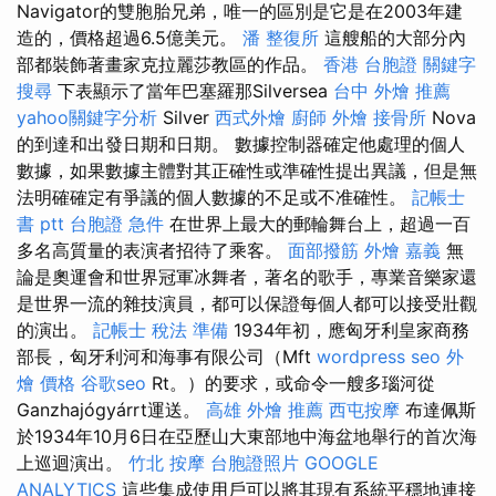
Navigator的雙胞胎兄弟，唯一的區別是它是在2003年建
造的，價格超過6.5億美元。
潘 整復所
這艘船的大部分內
部都裝飾著畫家克拉麗莎教區的作品。
香港 台胞證
關鍵字
搜尋
下表顯示了當年巴塞羅那Silversea
台中 外燴 推薦
yahoo關鍵字分析
Silver
西式外燴
廚師 外燴
接骨所
Nova
的到達和出發日期和日期。 數據控制器確定他處理的個人
數據，如果數據主體對其正確性或準確性提出異議，但是無
法明確確定有爭議的個人數據的不足或不准確性。
記帳士
書 ptt
台胞證 急件
在世界上最大的郵輪舞台上，超過一百
多名高質量的表演者招待了乘客。
面部撥筋
外燴 嘉義
無
論是奧運會和世界冠軍冰舞者，著名的歌手，專業音樂家還
是世界一流的雜技演員，都可以保證每個人都可以接受壯觀
的演出。
記帳士 稅法 準備
1934年初，應匈牙利皇家商務
部長，匈牙利河和海事有限公司（Mft
wordpress seo
外
燴 價格
谷歌seo
Rt。）的要求，或命令一艘多瑙河從
Ganzhajógyárrt運送。
高雄 外燴 推薦
西屯按摩
布達佩斯
於1934年10月6日在亞歷山大東部地中海盆地舉行的首次海
上巡迴演出。
竹北 按摩
台胞證照片
GOOGLE
ANALYTICS
這些集成使用戶可以將其現有系統平穩地連接