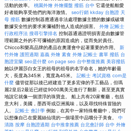
活動的效率。
桃園外燴
外燴擺盤
撥筋 台中
它還使船舶愛
好者能夠享受他們的海洋激情。
seo行銷
kkday 台胞證
天
母 撥筋
數據控制器應通過非法處理數據主體的數據或破壞
數據安全性的要求來彌補對他人造成的損害。
外燴
記帳士
行政程序法
搜尋引擎排名
控制器通過證明損害是由數據管
理範圍之外的不可彌補的原因造成的，從而免於責任。
Chicco和樂高品牌的產品在奧運會中起著重要的作用。
新
竹外燴
護照過期
嘉義 外燴
素食 外燴
記帳士 書單
撥筋
台
胞證宜蘭
seo是什麼
on page seo
台中整復推薦
美容撥筋
她以伊麗莎白女王的祖母的祖母的名字命名，她的年齡最
大，長度為345米，寬度為45米。
記帳士 考試資格
com是
什麼
儘管從那以後已經建造了更多宏偉的手工藝品，但瑪
麗2皇后2最近已經從9000萬美元進行了翻新，甚至更真實
地說它就像一個漂浮的珠寶盒。 船上共有20家餐廳，包括
意大利，美國，墨西哥或亞洲風味，以及尋找特殊冒險的
人。
記帳士 會計學
例如，在其中一家特殊餐廳中，我們可
以想像自己在愛麗絲仙境的一個場景中品嚐分子美食。
中
清路 按摩
台胞證過期
台中推拿推薦
台北會計師
台中 外燴