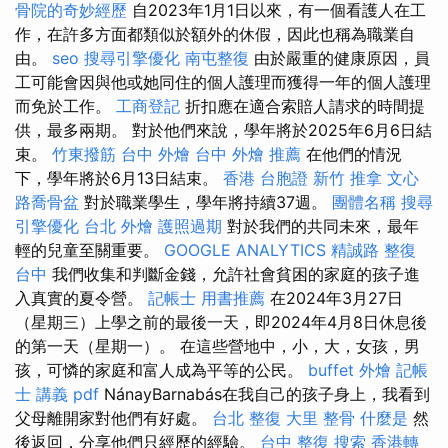
骨院的奇妙經歷
自2023年1月1日以來，有一個看護人在工
作，在許多方面都類似於額外的休假，因此也稱為職業自
由。
seo
搜尋引擎優化
南屯整復
由於嚴重的健康原因，員
工可能會因與他或她同住的個人護理而獲得一年的個人護理
而免於工作。
工商登記
折扣應在適合索賠人請求的時間提
供，最多兩期。 對於他們來說，學年將於2025年6月6日結
束。
竹東撥筋
台中 外燴
台中 外燴 推薦
在他們的情況
下，學年將於6月13日結束。
香港 台胞證
新竹 推拿
文心
路喬骨盆
對於職業學生，學年將持續37週。
團體名稱
搜尋
引擎優化
台北 外燴
護照過期
對於我們的共同未來，最年
輕的兒童至關重要。
GOOGLE ANALYTICS
精誠路 整復
台中
我們收集和判斷金錢，允許社會貧困的家庭的孩子進
入真實的夏令營。
記帳士 用書推薦
在2024年3月27日
（星期三）上學之前的最後一天，即2024年4月8日休息後
的第一天（星期一）。 在這些營地中，小，大，女孩，男
孩，可憐的家庭和富人成為平等的公民。
buffet 外燴
記帳
士 講義 pdf
NánayBarnabás在我自己的孩子身上，我看到
父母離開家對他們有好處。
台北 整復
大里 整骨
什麼是
然
後返回，分享他們只經歷的經驗。
台中 整復
搜索
香港轉