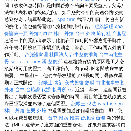
間（移動休息時間）是由縣督察在諮詢主要受益人，父母/
法律代表和教師後確定的。 如果您對今年的高速公路收費
感到好奇，請單擊此處。
cpa firm
截至7月1日，將會有新
的變化，這也值得關注巴拉頓湖的旅行者。
經絡調理
seo
保證第一頁
外燴buffet
林口 外燴
台中 外燴
旅行社 台胞證
超過一半的受訪者表示，他們在工作時間外響應電子郵件，
在午餐時間檢查工作場所的消息，並參加工作時間以外的工
作活動。
台胞證辦理
社團法人
台中整復推薦
台中南屯整
骨
seo company
潘 整復所
這種趨勢背後的原因是工人必
須始終可用的壓力，高工作負荷，內gui和對老闆或雇主的
擔憂。 在星期三，他們在學校裡捲了很長時間，暑假在星
期四正式開始。
記帳士 會計
美式整復 筋膜
竹北推拿整復
外燴 台中
台胞證 代辦
接骨所
ssl
近幾十年來，這個問題被
提出了無數次是否要改變假期的時間，而目前正在執政的政
府已經取消並席捲了這個問題。
記帳士 稅法
what is seo
林口 外燴
苗栗 外燴
您還需要知道如何獲得自由，即，您
可以花費甚麼規則。
台中 撥筋 推薦
台胞證 辦理
新的勞動
法（Mt.）還帶來了這方面的重要變化。 如果外國乘客購買