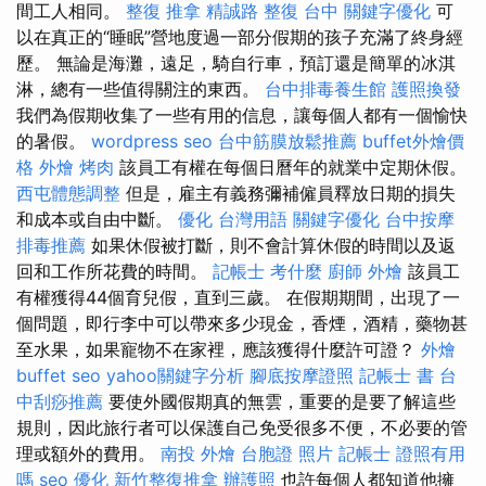
間工人相同。
整復 推拿
精誠路 整復 台中
關鍵字優化
可
以在真正的“睡眠”營地度過一部分假期的孩子充滿了終身經
歷。 無論是海灘，遠足，騎自行車，預訂還是簡單的冰淇
淋，總有一些值得關注的東西。
台中排毒養生館
護照換發
我們為假期收集了一些有用的信息，讓每個人都有一個愉快
的暑假。
wordpress seo
台中筋膜放鬆推薦
buffet外燴價
格
外燴 烤肉
該員工有權在每個日曆年的就業中定期休假。
西屯體態調整
但是，雇主有義務彌補僱員釋放日期的損失
和成本或自由中斷。
優化 台灣用語
關鍵字優化
台中按摩
排毒推薦
如果休假被打斷，則不會計算休假的時間以及返
回和工作所花費的時間。
記帳士 考什麼
廚師 外燴
該員工
有權獲得44個育兒假，直到三歲。 在假期期間，出現了一
個問題，即行李中可以帶來多少現金，香煙，酒精，藥物甚
至水果，如果寵物不在家裡，應該獲得什麼許可證？
外燴
buffet
seo
yahoo關鍵字分析
腳底按摩證照
記帳士 書
台
中刮痧推薦
要使外國假期真的無雲，重要的是要了解這些
規則，因此旅行者可以保護自己免受很多不便，不必要的管
理或額外的費用。
南投 外燴
台胞證 照片
記帳士 證照有用
嗎
seo 優化
新竹整復推拿
辦護照
也許每個人都知道他擁