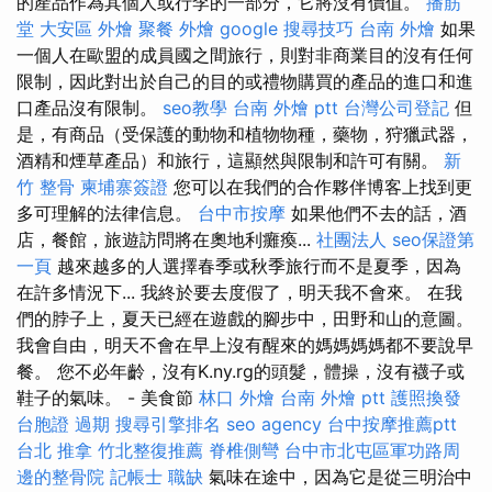
的產品作為其個人或行李的一部分，它將沒有價值。
播筋
堂
大安區 外燴
聚餐 外燴
google 搜尋技巧
台南 外燴
如果
一個人在歐盟的成員國之間旅行，則對非商業目的沒有任何
限制，因此對出於自己的目的或禮物購買的產品的進口和進
口產品沒有限制。
seo教學
台南 外燴 ptt
台灣公司登記
但
是，有商品（受保護的動物和植物物種，藥物，狩獵武器，
酒精和煙草產品）和旅行，這顯然與限制和許可有關。
新
竹 整骨
柬埔寨簽證
您可以在我們的合作夥伴博客上找到更
多可理解的法律信息。
台中市按摩
如果他們不去的話，酒
店，餐館，旅遊訪問將在奧地利癱瘓...
社團法人
seo保證第
一頁
越來越多的人選擇春季或秋季旅行而不是夏季，因為
在許多情況下... 我終於要去度假了，明天我不會來。 在我
們的脖子上，夏天已經在遊戲的腳步中，田野和山的意圖。
我會自由，明天不會在早上沒有醒來的媽媽媽媽都不要說早
餐。 您不必年齡，沒有K.ny.rg的頭髮，體操，沒有襪子或
鞋子的氣味。 - 美食節
林口 外燴
台南 外燴 ptt
護照換發
台胞證 過期
搜尋引擎排名
seo agency
台中按摩推薦ptt
台北 推拿
竹北整復推薦
脊椎側彎
台中市北屯區軍功路周
邊的整骨院
記帳士 職缺
氣味在途中，因為它是從三明治中