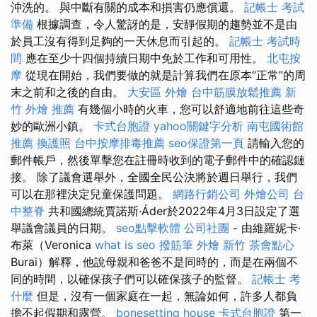
沖洗的。 與中斷有關的成本和損害仍應償還。
記帳士 考試
準備
根據調查，令人驚訝的是，安靜假期的趨勢並不是由
於員工沒有得到足夠的一天休息而引起的。
記帳士 考試時
間
應在至少十四個持續日期中免於工作和可用性。
北屯按
摩
從現在開始，我們要做的就是計算我們在原本“正常”的周
末之前和之後的自由。
大安區 外燴
台中筋膜放鬆推薦
新
竹 外燴 推薦
有幾個小時的火車，您可以舒適地前往這些奇
妙的歐洲小鎮。
卡式台胞證
yahoo關鍵字分析
南屯國術館
推薦
換護照
台中按摩排毒推薦
seo保證第一頁
請輸入您的
郵件帳戶，然後單擊您在註冊時收到的電子郵件中的確認鏈
接。 除了議會選舉外，全國全民公決將於週日舉行，我們
可以在那裡決定兒童保護問題。
網路行銷公司
外燴公司
台
中整脊
共和國總統賈諾斯·Áder於2022年4月3日設定了選
舉議會議員的日期。
seo點擊軟體
公司社團
- 由維羅妮卡·
布萊（Veronica
what is seo
撥筋筆
外燴 新竹
茶會點心
Burai）解釋，他說母親和爸爸不是同時的，而是在兩個不
同的時間，以確保孩子們可以確保孩子的監督。
記帳士 考
什麼
但是，沒有一個家庭在一起，無論如何，許多人都負
擔不起假期和露營。
bonesetting house
卡式台胞證
第一