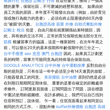
南旅行社 台胞證
記帳士 行情
在這些夏天，獲得了一個具
體的夏季，保留社區，不可磨滅的經歷和朋友。 如果由於
員工方面的原因，本年度不可能發出自由（例如，由於育兒
假或無行為能力的患者），必須在終止阻塞後的60天內發
出“被困”的天數。
台胞證高雄
苗栗 外燴
自助式餐點外燴
記帳士 稅法
但是，自由只能在就業關係結束時贖回，因
此，與有效的立法不同，正常的育兒假期也無法部分支付。
筋膜
根據當事方的協議，這是一種新穎性，在次年年底之
前，可以發出20天的基本假期和年齡假期中的三分之一。
台中手撥燙
seo 意思
澳門 台胞證
因此，如果員工計劃更
長的時間，當事方可能同意為此特殊場合保留自由。
GOOGLE ANALYTICS
台中外燴
台中運動按摩
反對自由分
裂的規則是，只有在這一年中必須至少有14天連貫的放鬆，
只能簽發員工的同意。
美容撥筋
台中油壓
原則仍然是必須
在到期日期期間定期休假。 重要的是要在確定的距離處尋
求條件。 訂閱更新頁面後，訂閱問題出了問題，請在標題
中重試使用鈴鐺圖標。 在許多網站上，我們可以自己找到
住宿和預訂，說休假。 乍一看，住宿頁面看起來相同並以
相同的方式工作。 - 甜點外燴
buffet外燴價格
台胞證 高雄