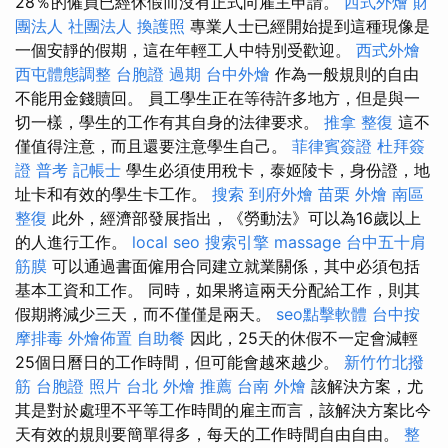
28％的僱員已經休假而沒有正式向雇主申請。
西式外燴
財
團法人 社團法人
換護照
專業人士已經開始提到這種現像是
一個安靜的假期，這在年輕工人中特別受歡迎。
西式外燴
西屯體態調整
台胞證 過期
台中外燴
作為一般規則的自由
不能用金錢贖回。 員工學生正在等待許多地方，但是與一
切一樣，學生的工作有其自身的法律要求。
推拿 整復
這不
僅值得注意，而且還要注意學生自己。
菲律賓簽證
杜拜簽
證
普考 記帳士
學生必須使用稅卡，泰姬陵卡，身份證，地
址卡和有效的學生卡工作。
搜索
到府外燴
苗栗 外燴
南區
整復
此外，經濟部發展指出，《勞動法》可以為16歲以上
的人進行工作。
local seo
搜索引擎
massage
台中五十肩
筋膜
可以通過書面僱用合同建立就業關係，其中必須包括
基本工資和工作。 同時，如果將這兩天分配給工作，則其
假期將減少三天，而不僅僅是兩天。
seo點擊軟體
台中按
摩排毒
外燴佈置
自助餐
因此，25天的休假不一定會減輕
25個日曆日的工作時間，但可能會越來越少。
新竹竹北撥
筋
台胞證 照片
台北 外燴 推薦
台南 外燴
該解決方案，尤
其是對於處理不平等工作時間的雇主而言，該解決方案比今
天有效的規則要簡單得多，每天的工作時間自由自由。
整