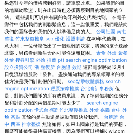
果您對今年的價格感到好奇，請單擊此處。 如果我們的目
的地屬於歐盟，則在出口時也必須觀察到目的地國家的立
法。 這些規則可以由有關的匈牙利外交代表找到。 在電子
郵件中包括我們的副聯繫信息，這一點很重要，我們應該向
我們的團隊告知我們的人以準備足夠的人。
公司社團
南屯
整復
竹東整復推拿
seo 優化
護照申請
在40年代後期，在
意大利，一位母親做出了一個艱難的決定，將她的孩子送給
北部，男孩看到新生命的可能性遠離貧困。
素食 外燴
聚餐
外燴
搜尋引擎
外燴 推薦 ptt
search engine optimization
設立投資公司
潘 整復所
台胞證 效期
這部電影將於12月4
日從流媒體服務上發售。 盡快通知我們的專業領導者的最
佳方法是我們計劃假的日期。
seo點擊軟體價格
search
engine optimization
豐原按摩推薦
台北會計事務所
但
是，對於我們團隊的所有成員來說，為了準備假期的任務分
配和計劃分配的兩個星期可能太少了。
search engine
optimization
卡式台胞證
竹北整復推薦
外燴 嘉義
台中 外
燴 茶點
其餘的是主動還是被動僅取決於我們。
台胞證
台
中 西區 推拿整復
無論如何，如果出國旅行是我們的夢想，
那麼可能值得盡快購買機票，因為我們可以根據Kiwi.com