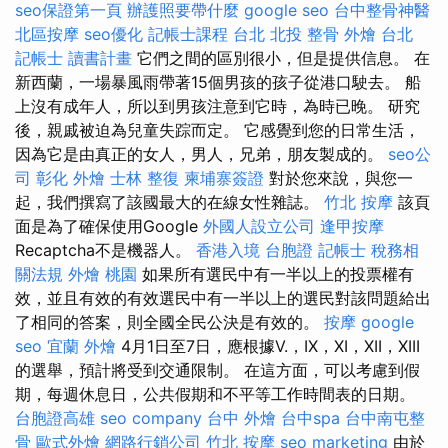
seo保證第一頁
辦護照要帶什麼
google seo
台中整骨神醫
北區按摩
seo優化
記帳士課程 台北
北投 整骨
外燴 台北
記帳士 讀書計畫
它們之間的區別很小，但是提供信息。 在
新西蘭，一場暴風雨帶著15個男孩的孩子從港口駛去。 船
上沒有成年人，所以到男孩注意到它時，為時已晚。 研究
後，親戚被迫為兒童失踪而定。 它感覺到您的日常生活，
因為它是由真正的女人，男人，兄弟，朋友製成的。
seo公
司
彰化 外燴
士林 整復
柬埔寨簽證
對於您來說，與您一
起，我們撰寫了該國最大的在線女性雜誌。
竹北 按摩
該頁
面是為了確保使用Google
外國人設立公司
逢甲按摩
Recaptcha不是機器人。
香港入境 台胞證
記帳士 稅務相
關法規
外燴 桃園
如果所有選民中有一半以上的投票權有
效，並且有效的有效選民中有一半以上的選民對該問題給出
了相同的答案，則全國全民公決是有效的。
按摩
google
seo
宜蘭 外燴
4月1日至7日，應根據V.，IX，XI，XII，XIII
的選舉，預計將受到交通限制。 在這方面，可以考慮到假
期，每週休息日，公共假期和不平等工作時間表的日期。
台胞證高雄
seo company
台中 外燴
台中spa
台中南屯整
骨
歐式外燴
網路行銷公司
竹北 按摩
seo marketing
由於