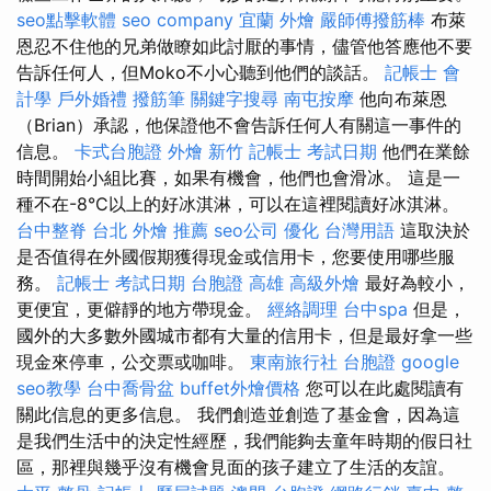
seo點擊軟體
seo company
宜蘭 外燴
嚴師傅撥筋棒
布萊
恩忍不住他的兄弟做瞭如此討厭的事情，儘管他答應他不要
告訴任何人，但Moko不小心聽到他們的談話。
記帳士 會
計學
戶外婚禮
撥筋筆
關鍵字搜尋
南屯按摩
他向布萊恩
（Brian）承認，他保證他不會告訴任何人有關這一事件的
信息。
卡式台胞證
外燴 新竹
記帳士 考試日期
他們在業餘
時間開始小組比賽，如果有機會，他們也會滑冰。 這是一
種不在-8°C以上的好冰淇淋，可以在這裡閱讀好冰淇淋。
台中整脊
台北 外燴 推薦
seo公司
優化 台灣用語
這取決於
是否值得在外國假期獲得現金或信用卡，您要使用哪些服
務。
記帳士 考試日期
台胞證 高雄
高級外燴
最好為較小，
更便宜，更僻靜的地方帶現金。
經絡調理
台中spa
但是，
國外的大多數外國城市都有大量的信用卡，但是最好拿一些
現金來停車，公交票或咖啡。
東南旅行社 台胞證
google
seo教學
台中喬骨盆
buffet外燴價格
您可以在此處閱讀有
關此信息的更多信息。 我們創造並創造了基金會，因為這
是我們生活中的決定性經歷，我們能夠去童年時期的假日社
區，那裡與幾乎沒有機會見面的孩子建立了生活的友誼。