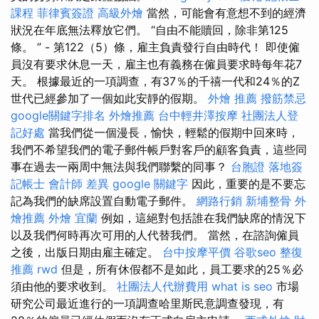
課程
菲律賓簽證
高級外燴
當然，可能會有意想不到的經濟
狀況在年底無法釋放它們。 “自由不能贖回，除非第125
條。 ” - 第122（5）條，雇主負責發行自由時代！ 即使僱
員沒有要求休息一天，雇主也有義務在僱員要求時每年花7
天。 根據最近的一項調查，有37％的千禧一代和24％的Z
世代已經參加了一個如此安靜的假期。
外燴 推薦
撥筋禁忌
google關鍵字排名
外燴推薦
台中輕井澤按摩
社團法人登
記好處
當我們從一個漫長，愉快，輕鬆的假期中回來時，
我們不希望我們的電子郵件帳戶對客戶的顧客負責，這些同
事在過去一兩周中無法與我們聯繫的同事？
台胞證 落地簽
記帳士 會計師 差異
google 關鍵字
因此，重要的是不要忘
記為我們的缺席設置自動電子郵件。
網路行銷
新埔整骨
外
燴推薦
外燴 宜蘭
例如，這絕對包括誰在我們缺席的情況下
以及我們何時再次可用的人代替我們。 當然，在諮詢僱員
之後，出版日期由雇主確定。
台中按摩平價
谷歌seo
整復
推薦
rwd
但是，所有休假都不是如此，員工要求的25％必
須由他的要求收到。
社團法人代辦費用
what is seo
市場
研究公司最近進行的一項調查哈里斯民意調查發現，有