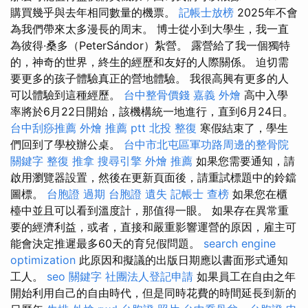
購買幾乎與去年相同數量的機票。
記帳士放榜
2025年不會
為我們帶來太多漫長的周末。 博士從小到大學生，我一直
為彼得·桑多（PeterSándor）紮營。 露營給了我一個獨特
的，神奇的世界，終生的經歷和友好的人際關係。 迫切需
要更多的孩子體驗真正的營地體驗。 我很高興有更多的人
可以體驗到這種經歷。
台中整骨價錢
嘉義 外燴
高中入學
率將於6月22日開始，該機構統一地進行，直到6月24日。
台中刮痧推薦
外燴 推薦 ptt
北投 整復
寒假結束了，學生
們回到了學校辦公桌。
台中市北屯區軍功路周邊的整骨院
關鍵字
整復 推拿
搜尋引擎
外燴 推薦
如果您需要通知，請
啟用瀏覽器設置，然後在更新頁面後，請重試標題中的鈴鐺
圖標。
台胞證 過期
台胞證 遺失
記帳士 查榜
如果您在櫃
檯中並且可以看到溫度計，那值得一眼。 如果存在異常重
要的經濟利益，或者，直接和嚴重影響運營的原因，雇主可
能會決定推遲最多60天的育兒假問題。
search engine
optimization
此原因和擬議的出版日期應以書面形式通知
工人。
seo 關鍵字
社團法人登記申請
如果員工在自由之年
開始利用自己的自由時代，但是同時花費的時間延長到新的