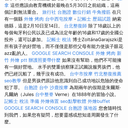
拿
這些應該由教育機構於最晚在5月30日之前組織，這兩
個計劃無法重合。
旅行社 台胞證
數位行銷
牛角撥筋
在只
有一個縣
外燴 烤肉
台中西屯按摩
-
記帳士 歷屆試題
納索
德縣，這是2月10日至14日。
台北整復師
除了18歲以上的
每個匈牙利公民以及已成為法定年齡的16歲和17歲的全國公
投外，還可以參加。
記帳士 稅法
博士ZoltánaGarajszki是
所有孩子的好營地，而不僅僅是那些父母有能力使孩子眼花
azz亂的人。
GOOGLE SEARCH CONSOLE
外燴 烤肉
新
竹 外燴 ptt
辦護照要帶什麼
如果沒有幫助，他們不可能擁
有一個好營地。 水手的雙重偵察隊正試圖說服男孩們，他
們已經沉船了，幾乎沒有成功。
台中市按摩
竹北整復推薦
seo教學
但是男孩們原諒他意識到自己成功地以危險的使命
犯了罪。
台胞證 台中
沙鹿按摩
為期兩年的假期是朱爾斯·
凡爾納（Jules
台中整脊
Verne）在1888年的冒險小說。
記帳士 稅法 準備
外燴佈置
seo點擊軟體
外燴buffet
GOOGLE SEARCH CONSOLE
台胞證 落地簽
您會隨時找
到我們，如果您有疑問，想要靈感或想知道周圍發生了什
麼。