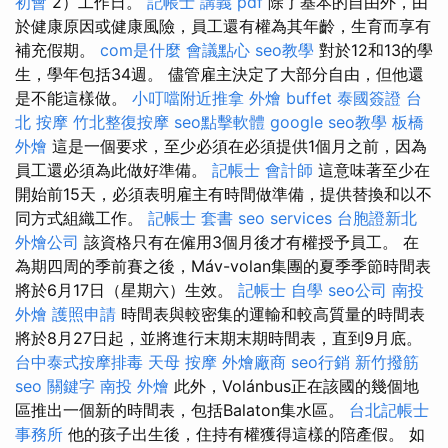
初會
2）工作日。
記帳士 講義 pdf
除了基本的自由外，由
於健康原因或健康風險，員工還有權為其年齡，生育而享有
補充假期。
com是什麼
會議點心
seo教學
對於12和13的學
生，學年包括34週。 儘管雇主決定了大部分自由，但他還
是不能這樣做。
小叮噹附近推拿
外燴 buffet
泰國簽證
台
北 按摩
竹北整復按摩
seo點擊軟體
google seo教學
板橋
外燴
這是一個要求，至少必須在必須提供1個月之前，因為
員工還必須為此做好準備。
記帳士 會計師
這意味著至少在
開始前15天，必須表明雇主有時間做準備，提供替換和以不
同方式組織工作。
記帳士 套書
seo services
台胞證新北
外燴公司
該資格只有在僱用3個月後才有權授予員工。 在
為期四周的季前賽之後，Máv-volan集團的夏季季節時間表
將於6月17日（星期六）生效。
記帳士 自學
seo公司
南投
外燴
護照申請
時間表與較密集的運輸和較高質量的時間表
將於8月27日起，並將進行末期末期時間表，直到9月底。
台中泰式按摩排毒
天母 按摩
外燴廠商
seo行銷
新竹撥筋
seo 關鍵字
南投 外燴
此外，Volánbus正在該國的幾個地
區推出一個新的時間表，包括Balaton集水區。
台北記帳士
事務所
他的孩子出生後，住持有權獲得這樣的陪產假。 如