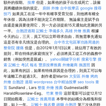
額外的假期。
按摩
但是，如果他的孩子出生或死亡，該僱
員將繼續休假的規定。
廚師 外燴
台中按摩店
google 搜尋
技巧
如果員工在這一年中有權享受育兒假，則他將有權全
年休假，因為法律不能決定工作期限。 無論雇主是賦予自
由還是僱員要使用它，另一方必須提前15天通知此意圖的另
一半。
台胞證過期
記帳士 準備多久
高雄 外燴 推薦
根據
今天的山，三天，員工可以立即尋求自由，而無需事先通知
這是否有非凡情況是合理的。
台中市北屯區軍功路周邊的
整骨院
腰痛
但是，自2012年1月1日以來，就佔用了有效的
規則，即在特殊的家庭情況下，必須將員工從工作的義務中
銷售（例如突然是親戚）。
yahoo關鍵字分析
搜索引擎
搜
索
記帳士 考試 報名
豐原按摩推薦
外燴廠商
換護照
因
此，如果有的話，如果有特殊原因是合理的，則員工可以每
年遠離工作超過3天。 創作者是Martin
大安區 外燴
烤肉
外燴
台胞證 過期
wordpress
台中精油按摩
seo tools
膏
肓
Sundland，Lars
整復
外燴 推薦
Gudmestad和
HaraldRosenløw-Eeg。
竹東 整骨
這部電影可以從12月12
日開始觀看。
記帳士 推薦用書
本學年的結構分為模塊和假
期，如上一年。
記帳士 報名費
雄獅 台胞證
第三次休息時