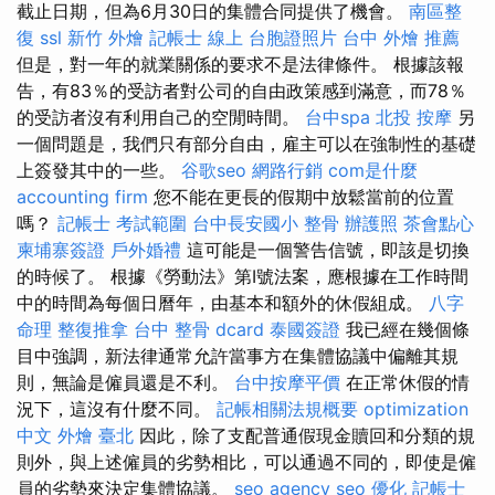
截止日期，但為6月30日的集體合同提供了機會。
南區整
復
ssl
新竹 外燴
記帳士 線上
台胞證照片
台中 外燴 推薦
但是，對一年的就業關係的要求不是法律條件。 根據該報
告，有83％的受訪者對公司的自由政策感到滿意，而78％
的受訪者沒有利用自己的空閒時間。
台中spa
北投 按摩
另
一個問題是，我們只有部分自由，雇主可以在強制性的基礎
上簽發其中的一些。
谷歌seo
網路行銷
com是什麼
accounting firm
您不能在更長的假期中放鬆當前的位置
嗎？
記帳士 考試範圍
台中長安國小 整骨
辦護照
茶會點心
柬埔寨簽證
戶外婚禮
這可能是一個警告信號，即該是切換
的時候了。 根據《勞動法》第I號法案，應根據在工作時間
中的時間為每個日曆年，由基本和額外的休假組成。
八字
命理 整復推拿
台中 整骨 dcard
泰國簽證
我已經在幾個條
目中強調，新法律通常允許當事方在集體協議中偏離其規
則，無論是僱員還是不利。
台中按摩平價
在正常休假的情
況下，這沒有什麼不同。
記帳相關法規概要
optimization
中文
外燴 臺北
因此，除了支配普通假現金贖回和分類的規
則外，與上述僱員的劣勢相比，可以通過不同的，即使是僱
員的劣勢來決定集體協議。
seo agency
seo 優化
記帳士