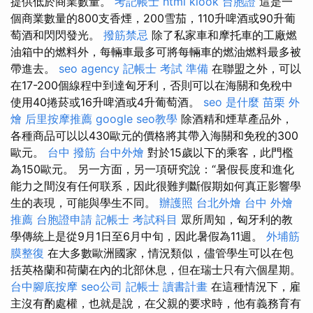
提供低於商業數量。
考記帳士
html
klook 台胞證
這是一
個商業數量的800支香煙，200雪茄，110升啤酒或90升葡
萄酒和閃閃發光。
撥筋禁忌
除了私家車和摩托車的工廠燃
油箱中的燃料外，每輛車最多可將每輛車的燃油燃料最多被
帶進去。
seo agency
記帳士 考試 準備
在聯盟之外，可以
在17-200個線程中到達匈牙利，否則可以在海關和免稅中
使用40捲菸或16升啤酒或4升葡萄酒。
seo 是什麼
苗栗 外
燴
后里按摩推薦
google seo教學
除酒精和煙草產品外，
各種商品可以以430歐元的價格將其帶入海關和免稅的300
歐元。
台中 撥筋
台中外燴
對於15歲以下的乘客，此門檻
為150歐元。 另一方面，另一項研究說：“暑假長度和進化
能力之間沒有任何联系，因此很難判斷假期如何真正影響學
生的表現，可能與學生不同。
辦護照
台北外燴
台中 外燴
推薦
台胞證申請
記帳士 考試科目
眾所周知，匈牙利的教
學傳統上是從9月1日至6月中旬，因此暑假為11週。
外埔筋
膜整復
在大多數歐洲國家，情況類似，儘管學生可以在包
括英格蘭和荷蘭在內的北部休息，但在瑞士只有六個星期。
台中腳底按摩
seo公司
記帳士 讀書計畫
在這種情況下，雇
主沒有酌處權，也就是說，在父親的要求時，他有義務育有