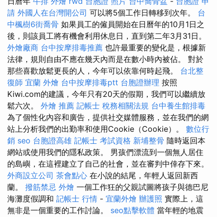
日曆年
牛排 外燴
rwd
台胞證 照片
台中喬骨盆
-
台胞證 申
請
外國人在台灣開公司
可以將5個工作日轉移到次年。
台
中楓樹6街喬骨
如果員工的僱員開始在日曆年的10月1日之
後，則該員工將有機會利用休息日，直到第二年3月31日。
外燴廠商
台中按摩排毒推薦
也許最重要的變化是，根據新
法律，規則自由不應在幾天內而是在數小時內被佔。 對於
那些喜歡放鬆更長的人，今年可以依靠何時起飛。
台北整
復師
宜蘭 外燴
台中按摩排毒ptt
台胞證辦理
按照
Kiwi.com的建議，今年只有20天的假期，我們可以繼續放
鬆六次。
外燴 推薦
記帳士 稅務相關法規
台中養生館排毒
為了個性化內容和廣告，提供社交媒體服務，並在我們的網
站上分析我們的出勤率和使用Cookie（Cookie）。
數位行
銷
seo
台胞證高雄
記帳士 考試資格
新埔整骨
隨時返回本
網站或使用我們的隱私政策。 男孩們漂流到一個無人居住
的島嶼，在這裡建立了自己的社會，並在審判中倖存下來。
外商設立公司
茶會點心
在小說的結尾，年輕人返回新西
蘭。
撥筋禁忌
外燴
一個工作狂的父親試圖將孩子與德巴尼
海灘度假調和
記帳士 行情
-
宜蘭外燴
辦護照
實際上，這
無非是一個重要的工作討論。
seo點擊軟體
當年輕的地震