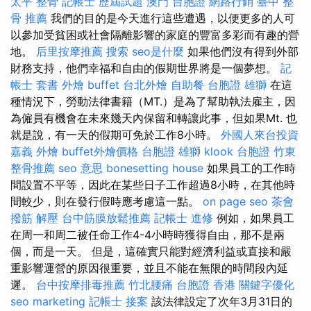
太平 整骨
記帳士 歷屆試題
澳門 台胞證
網路行銷
臺中 整
骨 推薦
我們的目的是今天進行這些遭遇，以便更多的人可
以參加受貧困或社會隔離影響的家庭的豐富多彩而有趣的營
地。
后里按摩推薦
搜索
seo是什麼
如果他們沒有得到外部
財務支持，他們幸福和自由的假期世界將是一個夢想。
記
帳士 套書
外燴 buffet
台北外燴
自助餐
台胞證 雄獅
在這
種情況下，勞動法律書籍（MT.）是為了幫助執法雇主，因
為僱員有機會在未來幾天內保留和轉讓此事，但如果Mt. 也
就是說，有一天的假期可免於工作8小時。
外國人來台投資
嘉義 外燴
buffet外燴價格
台胞證 雄獅
klook 台胞證
竹東
整骨推薦
seo 意思
bonesetting house
如果員工的工作時
間設置不平等，因此在某些日子工作超過8小時，在其他時
間較少，則在發行假時應考慮這一點。
on page seo
茶會
撥筋 解壓
台中筋膜放鬆推薦
記帳士 進修
例如，如果員工
在周一和周二被任命工作4-4小時時獲得自由，那不是兩
個，而是一天。 但是，這確實只能對經濟利益或直接和嚴
重影響運營的原因很重要，並且不能在無限的時間段內延
遲。
台中按摩排毒推薦
竹北腰痛
台胞證 香港
關鍵字優化
seo marketing
記帳士 接案
該法律設定了次年3月31日的