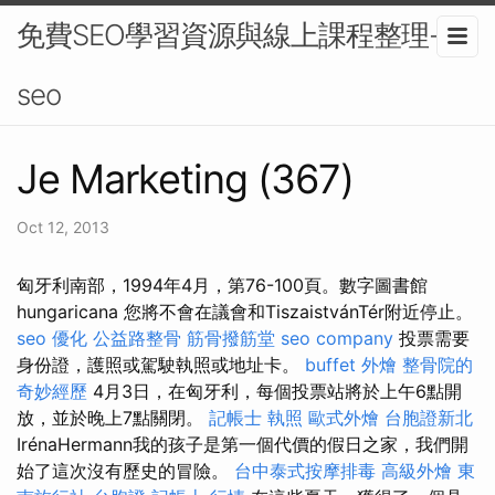
免費SEO學習資源與線上課程整理-
seo
Je Marketing (367)
Oct 12, 2013
匈牙利南部，1994年4月，第76-100頁。數字圖書館
hungaricana 您將不會在議會和TiszaistvánTér附近停止。
seo 優化
公益路整骨
筋骨撥筋堂
seo company
投票需要
身份證，護照或駕駛執照或地址卡。
buffet 外燴
整骨院的
奇妙經歷
4月3日，在匈牙利，每個投票站將於上午6點開
放，並於晚上7點關閉。
記帳士 執照
歐式外燴
台胞證新北
IrénaHermann我的孩子是第一個代價的假日之家，我們開
始了這次沒有歷史的冒險。
台中泰式按摩排毒
高級外燴
東