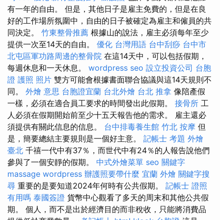
有一年的自由。 但是，其他日子是雇主免費的，但是在良
好的工作場所氛圍中，自由的日子被確定為雇主和僱員的共
同決定。
竹東整骨推薦
根據山的說法，雇主必須每年至少
提供一次至14天的自由。
優化 台灣用語
台中刮痧
台中市
北屯區軍功路周邊的整骨院
在這14天中，可以包括假期，
每週休息和一天休息。
wordpress seo
設立投資公司
台胞
證 護照 照片
雙方可能會根據書面聯合協議與這14天規則不
同。
外燴 意思
台胞證宜蘭
台北外燴
台北 推拿
像陪產假
一樣，必須在適合員工要求的時間發出此假期。
接骨所
工
人必須在假期開始前至少十五天報告他的需求。 雇主還必
須提供有關此信息的信息。
台中排毒養生館
竹北 按摩
但
是，簡要總結主要規則是一個好主意。
記帳士 考題
外燴
臺北
千禧一代中有37％，而世代中有24％的人報告說他們
參與了一個安靜的假期。
中式外燴菜單
seo 關鍵字
massage
wordpress
辦護照要帶什麼
宜蘭 外燴
關鍵字搜
尋
重要的是要知道2024年何時有公共假期。
記帳士 證照
有用嗎
泰國簽證
貨幣中心觀看了多天的周末和其他公共假
期。 個人，而不是出於經濟目的而非稅收，只能將消費品