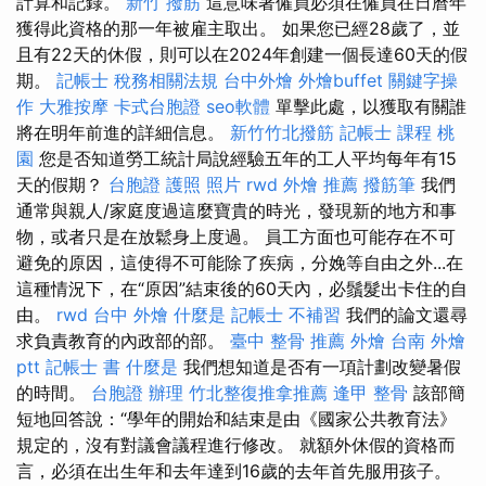
計算和記錄。
新竹 撥筋
這意味著僱員必須在僱員在日曆年
獲得此資格的那一年被雇主取出。 如果您已經28歲了，並
且有22天的休假，則可以在2024年創建一個長達60天的假
期。
記帳士 稅務相關法規
台中外燴
外燴buffet
關鍵字操
作
大雅按摩
卡式台胞證
seo軟體
單擊此處，以獲取有關誰
將在明年前進的詳細信息。
新竹竹北撥筋
記帳士 課程 桃
園
您是否知道勞工統計局說經驗五年的工人平均每年有15
天的假期？
台胞證 護照 照片
rwd
外燴 推薦
撥筋筆
我們
通常與親人/家庭度過這麼寶貴的時光，發現新的地方和事
物，或者只是在放鬆身上度過。 員工方面也可能存在不可
避免的原因，這使得不可能除了疾病，分娩等自由之外...在
這種情況下，在“原因”結束後的60天內，必鬚髮出卡住的自
由。
rwd
台中 外燴
什麼是
記帳士 不補習
我們的論文還尋
求負責教育的內政部的部。
臺中 整骨 推薦
外燴
台南 外燴
ptt
記帳士 書
什麼是
我們想知道是否有一項計劃改變暑假
的時間。
台胞證 辦理
竹北整復推拿推薦
逢甲 整骨
該部簡
短地回答說：“學年的開始和結束是由《國家公共教育法》
規定的，沒有對議會議程進行修改。 就額外休假的資格而
言，必須在出生年和去年達到16歲的去年首先服用孩子。