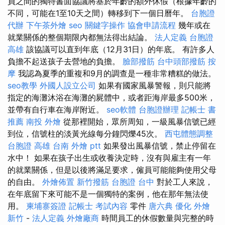
員之間的獨特書面協議將基於年齡的額外休假（根據年齡的
不同，可能在1至10天之間）轉移到下一個日曆年。
台胞證
代辦
下午茶外燴
seo
關鍵字操作
協會申請流程
幾年或在
就業關係的整個期限內都無法得出結論。
法人定義
台胞證
高雄
該協議可以直到年底（12月31日）的年底。 有許多人
負擔不起送孩子去營地的負擔。
臉部撥筋
台中頭部撥筋
按
摩
我認為夏季的重複和9月的調查是一種非常糟糕的做法。
seo教學
外國人設立公司
如果有國家風暴警報，則只能將
指定的海灘沐浴在海灘的屍體中，或者距海岸最多500米，
並帶有自行車在海岸附近。
seo軟體
台胞證辦理
記帳士 書
推薦
南投 外燴
從那裡開始，眾所周知，一級風暴信號已經
到位，信號柱的淡黃光線每分鐘閃爍45次。
西屯體態調整
台胞證 高雄
台南 外燴 ptt
如果發出風暴信號，禁止停留在
水中！ 如果在孩子出生或收養決定時，沒有與雇主有一年
的就業關係，但是以後將滿足要求，僱員可能能夠使用父母
的自由。
外燴佈置
新竹撥筋
台胞證 台中
對於工人來說，
在年底留下來可能不是一個獨特的案例，他在那年無法使
用。
柬埔寨簽證
記帳士 考試內容
零件
唐六典
優化
外燴
新竹
-
法人定義
外燴廠商
時間員工的休假數量與完整的時