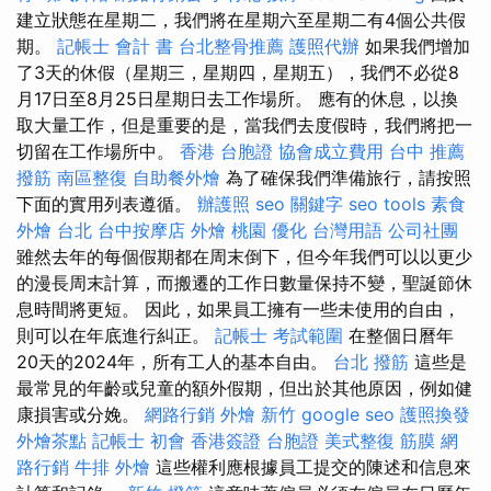
建立狀態在星期二，我們將在星期六至星期二有4個公共假
期。
記帳士 會計 書
台北整骨推薦
護照代辦
如果我們增加
了3天的休假（星期三，星期四，星期五），我們不必從8
月17日至8月25日星期日去工作場所。 應有的休息，以換
取大量工作，但是重要的是，當我們去度假時，我們將把一
切留在工作場所中。
香港 台胞證
協會成立費用
台中 推薦
撥筋
南區整復
自助餐外燴
為了確保我們準備旅行，請按照
下面的實用列表遵循。
辦護照
seo 關鍵字
seo tools
素食
外燴 台北
台中按摩店
外燴 桃園
優化 台灣用語
公司社團
雖然去年的每個假期都在周末倒下，但今年我們可以以更少
的漫長周末計算，而搬遷的工作日數量保持不變，聖誕節休
息時間將更短。 因此，如果員工擁有一些未使用的自由，
則可以在年底進行糾正。
記帳士 考試範圍
在整個日曆年
20天的2024年，所有工人的基本自由。
台北 撥筋
這些是
最常見的年齡或兒童的額外假期，但出於其他原因，例如健
康損害或分娩。
網路行銷
外燴 新竹
google seo
護照換發
外燴茶點
記帳士 初會
香港簽證 台胞證
美式整復 筋膜
網
路行銷
牛排 外燴
這些權利應根據員工提交的陳述和信息來