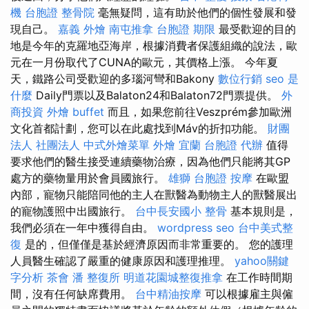
機 台胞證
整骨院
毫無疑問，這有助於他們的個性發展和發
現自己。
嘉義 外燴
南屯推拿
台胞證 期限
最受歡迎的目的
地是今年的克羅地亞海岸，根據消費者保護組織的說法，歐
元在一月份取代了CUNA的歐元，其價格上漲。 今年夏
天，鐵路公司受歡迎的多瑙河彎和Bakony
數位行銷
seo 是
什麼
Daily門票以及Balaton24和Balaton72門票提供。
外
商投資
外燴 buffet
而且，如果您前往Veszprém參加歐洲
文化首都計劃，您可以在此處找到Máv的折扣功能。
財團
法人 社團法人
中式外燴菜單
外燴 宜蘭
台胞證 代辦
值得
要求他們的醫生接受連續藥物治療，因為他們只能將其GP
處方的藥物量用於會員國旅行。
雄獅 台胞證
按摩
在歐盟
內部，寵物只能陪同他的主人在獸醫為動物主人的獸醫展出
的寵物護照中出國旅行。
台中長安國小 整骨
基本規則是，
我們必須在一年中獲得自由。
wordpress seo
台中美式整
復
是的，但僅僅是基於經濟原因而非常重要的。 您的護理
人員醫生確認了嚴重的健康原因和護理推理。
yahoo關鍵
字分析
茶會
潘 整復所
明道花園城整復推拿
在工作時間期
間，沒有任何缺席費用。
台中精油按摩
可以根據雇主與僱