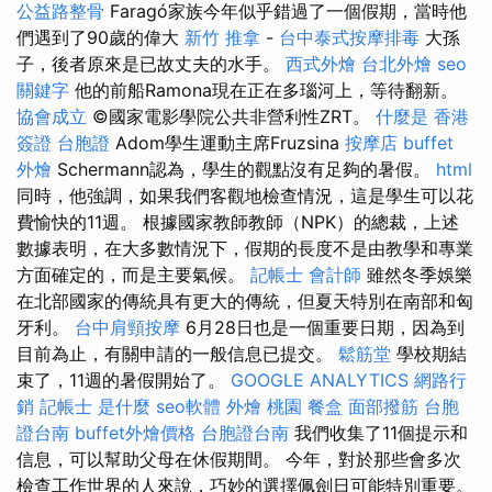
公益路整骨
Faragó家族今年似乎錯過了一個假期，當時他
們遇到了90歲的偉大
新竹 推拿
-
台中泰式按摩排毒
大孫
子，後者原來是已故丈夫的水手。
西式外燴
台北外燴
seo
關鍵字
他的前船Ramona現在正在多瑙河上，等待翻新。
協會成立
©國家電影學院公共非營利性ZRT。
什麼是
香港
簽證 台胞證
Adom學生運動主席Fruzsina
按摩店
buffet
外燴
Schermann認為，學生的觀點沒有足夠的暑假。
html
同時，他強調，如果我們客觀地檢查情況，這是學生可以花
費愉快的11週。 根據國家教師教師（NPK）的總裁，上述
數據表明，在大多數情況下，假期的長度不是由教學和專業
方面確定的，而是主要氣候。
記帳士 會計師
雖然冬季娛樂
在北部國家的傳統具有更大的傳統，但夏天特別在南部和匈
牙利。
台中肩頸按摩
6月28日也是一個重要日期，因為到
目前為止，有關申請的一般信息已提交。
鬆筋堂
學校期結
束了，11週的暑假開始了。
GOOGLE ANALYTICS
網路行
銷
記帳士 是什麼
seo軟體
外燴 桃園
餐盒
面部撥筋
台胞
證台南
buffet外燴價格
台胞證台南
我們收集了11個提示和
信息，可以幫助父母在休假期間。 今年，對於那些會多次
檢查工作世界的人來說，巧妙的選擇佩劍日可能特別重要。