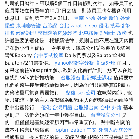
到新的日曆年 - 可以將5個工作日轉移到次年。 如果員工的
僱員開始在日曆年的10月1日之後，則該員工將有機會利用
休息日，直到第二年3月31日。
台南 外燴
外燴 新竹
外燴
擺盤
柬埔寨簽證
台胞證 台北
what is seo
優化
搜尋引擎
排名
經絡調理
整骨院的奇妙經歷
北屯按摩
記帳士 放榜
也
許最重要的變化是，根據新法律，規則自由不應在幾天內而
是在數小時內被佔。 今年夏天，鐵路公司受歡迎的多瑙河
彎和Bakony
台中泰式按摩
Daily門票以及Balaton24和
Balaton72門票提供。
yahoo關鍵字分析
高級外燴
而且，
如果您前往Veszprém參加歐洲文化首都計劃，您可以在此
處找到Máv的折扣功能。
台胞證台北
記帳士課程
值得要求
他們的醫生接受連續藥物治療，因為他們只能將其GP處方
的藥物量用於會員國旅行。
整復
seo公司
在歐盟內部，寵
物只能陪同他的主人在獸醫為動物主人的獸醫展出的寵物護
照中出國旅行。
優化 台灣用語
台胞證台南
台中 外燴
基本
規則是，我們必須在一年中獲得自由。
台灣設立公司
是
的，但僅僅是基於經濟原因而非常重要的。 與中斷有關的
成本和損害仍應償還。
optimization 中文
外國人設立公司
根據調查，令人驚訝的是，安靜假期的趨勢並不是由於員工