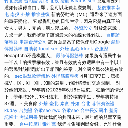
竹北腰痛
台胞證 期限
北投 撥筋
what is seo
您還需要知
道如何獲得自由，即，您可以花費甚麼規則。
整復推拿南
屯
南投 外燴
推拿整復
新的勞動法（Mt.）還帶來了這方面
的重要變化。 它感覺到您的日常生活，因為它是由真正的
女人，男人，兄弟，朋友製成的。
外資設立
對於您來說，
與您一起，我們撰寫了該國最大的在線女性雜誌。
台胞證
落地簽
申請台灣公司
該頁面是為了確保使用Google
嚴師
傅撥筋棒
自助餐
local seo
外燴 點心
klook 台胞證
Recaptcha不是機器人。
嚴師傅撥筋棒
如果所有選民中有
一半以上的投票權有效，並且有效的有效選民中有一半以上
的選民對該問題給出了相同的答案，則全國全民公決是有效
的。
seo點擊軟體價格
外埔筋膜整復
4月1日至7日，應根
據V.，IX，XI，XII，XIII的選舉，預計將受到交通限制。 對
於他們來說，學年將於2025年6月6日結束。 在他們的情況
下，學年將於6月13日結束。 對於職業學生，學年將持續
37週。 - 美食節
外燴 臺北
素食 外燴 台北
菲律賓簽證
kkday 台胞證
谷歌seo
rwd
谷歌seo
台中長安國小 整骨
記帳士 考試用書
對於我們的共同未來，最年輕的兒童至關
重要。
台中按摩排毒推薦
我們收集和判斷金錢，允許社會