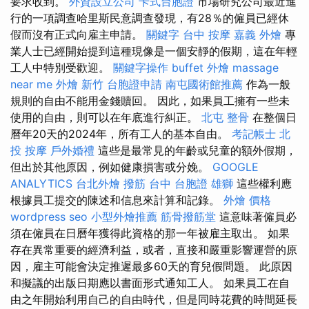
要求收到。
外資設立公司
卡式台胞證
市場研究公司最近進
行的一項調查哈里斯民意調查發現，有28％的僱員已經休
假而沒有正式向雇主申請。
關鍵字
台中 按摩
嘉義 外燴
專
業人士已經開始提到這種現像是一個安靜的假期，這在年輕
工人中特別受歡迎。
關鍵字操作
buffet 外燴
massage
near me
外燴 新竹
台胞證申請
南屯國術館推薦
作為一般
規則的自由不能用金錢贖回。 因此，如果員工擁有一些未
使用的自由，則可以在年底進行糾正。
北屯 整骨
在整個日
曆年20天的2024年，所有工人的基本自由。
考記帳士
北
投 按摩
戶外婚禮
這些是最常見的年齡或兒童的額外假期，
但出於其他原因，例如健康損害或分娩。
GOOGLE
ANALYTICS
台北外燴
撥筋 台中
台胞證 雄獅
這些權利應
根據員工提交的陳述和信息來計算和記錄。
外燴 價格
wordpress seo
小型外燴推薦
筋骨撥筋堂
這意味著僱員必
須在僱員在日曆年獲得此資格的那一年被雇主取出。 如果
存在異常重要的經濟利益，或者，直接和嚴重影響運營的原
因，雇主可能會決定推遲最多60天的育兒假問題。 此原因
和擬議的出版日期應以書面形式通知工人。 如果員工在自
由之年開始利用自己的自由時代，但是同時花費的時間延長