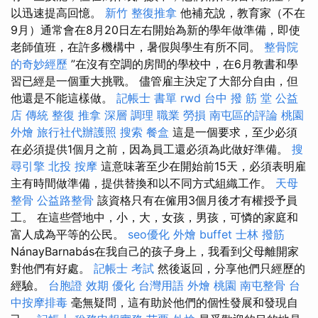
以迅速提高回憶。
新竹 整復推拿
他補充說，教育家（不在
9月）通常會在8月20日左右開始為新的學年做準備，即使
老師值班，在許多機構中，暑假與學生有所不同。
整骨院
的奇妙經歷
”在沒有空調的房間的學校中，在6月教書和學
習已經是一個重大挑戰。 儘管雇主決定了大部分自由，但
他還是不能這樣做。
記帳士 書單
rwd
台中 撥 筋 堂 公益
店 傳統 整復 推拿 深層 調理 職業 勞損 南屯區的評論
桃園
外燴
旅行社代辦護照
搜索
餐盒
這是一個要求，至少必須
在必須提供1個月之前，因為員工還必須為此做好準備。
搜
尋引擎
北投 按摩
這意味著至少在開始前15天，必須表明雇
主有時間做準備，提供替換和以不同方式組織工作。
天母
整骨
公益路整骨
該資格只有在僱用3個月後才有權授予員
工。 在這些營地中，小，大，女孩，男孩，可憐的家庭和
富人成為平等的公民。
seo優化
外燴 buffet
士林 撥筋
NánayBarnabás在我自己的孩子身上，我看到父母離開家
對他們有好處。
記帳士 考試
然後返回，分享他們只經歷的
經驗。
台胞證 效期
優化 台灣用語
外燴 桃園
南屯整骨
台
中按摩排毒
毫無疑問，這有助於他們的個性發展和發現自