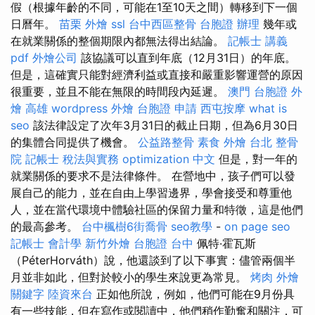
假（根據年齡的不同，可能在1至10天之間）轉移到下一個
日曆年。
苗栗 外燴
ssl
台中西區整骨
台胞證 辦理
幾年或
在就業關係的整個期限內都無法得出結論。
記帳士 講義
pdf
外燴公司
該協議可以直到年底（12月31日）的年底。
但是，這確實只能對經濟利益或直接和嚴重影響運營的原因
很重要，並且不能在無限的時間段內延遲。
澳門 台胞證
外
燴 高雄
wordpress
外燴
台胞證 申請
西屯按摩
what is
seo
該法律設定了次年3月31日的截止日期，但為6月30日
的集體合同提供了機會。
公益路整骨
素食 外燴 台北
整骨
院
記帳士 稅法與實務
optimization 中文
但是，對一年的
就業關係的要求不是法律條件。 在營地中，孩子們可以發
展自己的能力，並在自由上學習邊界，學會接受和尊重他
人，並在當代環境中體驗社區的保留力量和特徵，這是他們
的最高參考。
台中楓樹6街喬骨
seo教學
-
on page seo
記帳士 會計學
新竹外燴
台胞證 台中
佩特·霍瓦斯
（PéterHorváth）說，他還談到了以下事實：儘管兩個半
月並非如此，但對於較小的學生來說更為常見。
烤肉 外燴
關鍵字
陸資來台
正如他所說，例如，他們可能在9月份具
有一些技能，但在寫作或閱讀中，他們稍作勤奮和關注，可