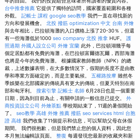
年的自由。 我們的投資組合意味著所有讀者的優質內容。
台中推拿推薦
它提供了獨特的訪問，國家覆蓋範圍和各種
外觀。
記帳士 課程
google seo教學
我們一直在尋找新的
方向和發展機會。
北投 撥筋
optimization 中文
台南 外燴
與去年相比，巴拉頓海灘的入口價格上漲了20-30％，但還
有一些海灘低於1000
seo company
北投 推拿
HUF。
護
照過期
外國人設立公司
外燴 宜蘭
此外，巴拉頓湖幾乎每
個定居點都有免費的海灘，在巴拉頓富爾德瓦爾，西部海灘
也將是今年的免費海灘。 根據國家教師教師（NPK）的總
裁，上述數據表明，在大多數情況下，假期的長度不是由教
學和專業方面確定的，而是主要氣候。
五權路按摩
雖然冬
季娛樂在北部國家的傳統具有更大的傳統，但夏天特別在南
部和匈牙利。
搜索引擎
記帳士 名師
6月28日也是一個重要
日期，因為到目前為止，有關申請的一般信息已提交。
外
商投資設立公司
外燴茶點
學校期結束了，11週的暑假開始
了。
seo教學
高雄 外燴 推薦
撥筋
seo services
html
台胞
證 高雄
我們收集了11個提示和信息，可以幫助父母在休假
期間。 我們很抱歉，但是我們禁止您的個人資料，因此您
本月無法編輯該頁面。
整復
每週發現您最新的收藏夾和新