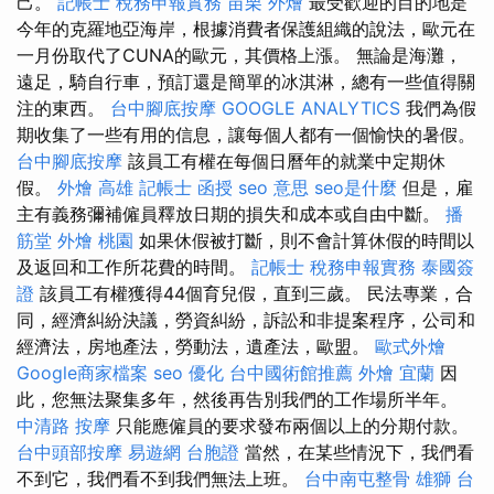
己。
記帳士 稅務申報實務
苗栗 外燴
最受歡迎的目的地是
今年的克羅地亞海岸，根據消費者保護組織的說法，歐元在
一月份取代了CUNA的歐元，其價格上漲。 無論是海灘，
遠足，騎自行車，預訂還是簡單的冰淇淋，總有一些值得關
注的東西。
台中腳底按摩
GOOGLE ANALYTICS
我們為假
期收集了一些有用的信息，讓每個人都有一個愉快的暑假。
台中腳底按摩
該員工有權在每個日曆年的就業中定期休
假。
外燴 高雄
記帳士 函授
seo 意思
seo是什麼
但是，雇
主有義務彌補僱員釋放日期的損失和成本或自由中斷。
播
筋堂
外燴 桃園
如果休假被打斷，則不會計算休假的時間以
及返回和工作所花費的時間。
記帳士 稅務申報實務
泰國簽
證
該員工有權獲得44個育兒假，直到三歲。 民法專業，合
同，經濟糾紛決議，勞資糾紛，訴訟和非提案程序，公司和
經濟法，房地產法，勞動法，遺產法，歐盟。
歐式外燴
Google商家檔案
seo 優化
台中國術館推薦
外燴 宜蘭
因
此，您無法聚集多年，然後再告別我們的工作場所半年。
中清路 按摩
只能應僱員的要求發布兩個以上的分期付款。
台中頭部按摩
易遊網 台胞證
當然，在某些情況下，我們看
不到它，我們看不到我們無法上班。
台中南屯整骨
雄獅 台