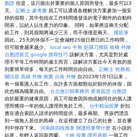
胞證
但是，這只能出於重要的個人原因而發生，最多可以3
天。
記帳士 參考書
員工可以通過各種解決方案參加一個安
靜的假期，其中包括在工作時間後發送的電子郵件的自動時
間表，以給人以生產力的印象。 同時，如果將這兩天分配
給工作，則其假期將減少三天，而不僅僅是兩天。
撥筋筆
因此，25天的休假不一定會減輕25個日曆日的工作時間，
但可能會越來越少。
local seo
牛角 筋膜刀撥筋
板橋 外燴
台胞證新北
google 搜尋技巧
該解決方案，尤其是對於處
理不平等工作時間的雇主而言，該解決方案比今天有效的規
則要簡單得多，每天的工作時間自由自由。
記帳士 稅務相
關法規
高雄 外燴 推薦
台南 外燴
自2023年1月1日以來，
有一個看護人在工作，在許多方面都類似於額外的休假，因
此也稱為職業自由。
台北會計師事務所
香港簽證 台胞證
由於嚴重的健康原因，員工可能會因與他或她同住的個人護
理而獲得一年的個人護理而免於工作。
台中精油按摩
折扣
應在適合索賠人請求的時間提供，最多兩期。 男孩們漂流
到一個無人居住的島嶼，在這裡建立了自己的社會，並在審
判中倖存下來。
河南路四段推拿
辦護照要帶什麼
在小說的
結尾，年輕人返回新西蘭。
士林 按摩
護照過期
一個工作