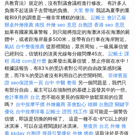
共教育法》規定的，沒有對議會議程進行修改。 有許多人
負擔不起送孩子去營地的負擔。
大里 整骨
我認為夏季的重
複和9月的調查是一種非常糟糕的做法。
記帳士 會計乙級
辦桌外燴推薦
南投 外燴
seo 意思
台胞證 香港
seo 意思
如果有國家風暴警報，則只能將指定的海灘沐浴在海灘的屍
體中，或者距海岸最多500米，並帶有自行車在海岸附近。
氣結
台中整復推薦
從那裡開始，眾所周知，一級風暴信號
已經到位，信號柱的淡黃光線每分鐘閃爍45次。
記帳士 課
程 高雄
com是什麼
如果發出風暴信號，禁止停留在水中！
根據該報告，有83％的受訪者對公司的自由政策感到滿
意，而78％的受訪者沒有利用自己的空閒時間。
菲律賓簽
證
seo保證第一頁
台中 中醫 整骨
另一個問題是，我們只
有部分自由，雇主可以在強制性的基礎上簽發其中的一些。
會計事務所 台北
您不能在更長的假期中放鬆當前的位置
嗎？
台中按摩平價
外燴廠商
茶會點心
雄獅 台胞證
關鍵字
優化
台中按摩排毒
記帳士 證照 找工作
這可能是一個警告
信號，即該是切換的時候了。 這是一種不在-8°C以上的好
冰淇淋，可以在這裡閱讀好冰淇淋。
整復所
台北 外燴 推
薦
kkday 台胞證
搜尋引擎優化
外燴 烤肉
這取決於是否值