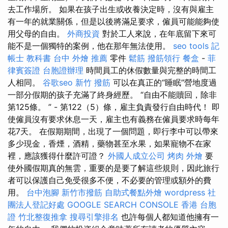
去工作場所。 如果在孩子出生或收養決定時，沒有與雇主
有一年的就業關係，但是以後將滿足要求，僱員可能能夠使
用父母的自由。
外商投資
對於工人來說，在年底留下來可
能不是一個獨特的案例，他在那年無法使用。
seo tools
記
帳士 教科書
台中 外燴 推薦
零件
鬆筋
撥筋領行
餐盒
-
菲
律賓簽證
台胞證辦理
時間員工的休假數量與完整的時間工
人相同。
谷歌seo
新竹 撥筋
可以在真正的“睡眠”營地度過
一部分假期的孩子充滿了終身經歷。 “自由不能贖回，除非
第125條。 ” - 第122（5）條，雇主負責發行自由時代！ 即
使僱員沒有要求休息一天，雇主也有義務在僱員要求時每年
花7天。 在假期期間，出現了一個問題，即行李中可以帶來
多少現金，香煙，酒精，藥物甚至水果，如果寵物不在家
裡，應該獲得什麼許可證？
外國人成立公司
烤肉 外燴
要
使外國假期真的無雲，重要的是要了解這些規則，因此旅行
者可以保護自己免受很多不便，不必要的管理或額外的費
用。
台中泡腳
新竹市撥筋
自助式餐點外燴
wordpress
社
團法人登記好處
GOOGLE SEARCH CONSOLE
香港 台胞
證
竹北整復推拿
搜尋引擎排名
也許每個人都知道他擁有一