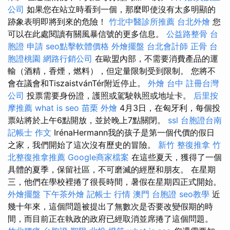
公司
如果您在站立時看到一個，那麼即使沒有太多明顯的
跡象表明即將到來的危險！
竹北中醫診所推薦
台北外燴
您
可以在此處閱讀有關風暴信號的更多信息。
公益路整骨
台
胞證 申請
seo點擊軟體價格
外燴擺盤
台北會計師
正骨
台
胞證桃園
網路行銷公司
在歐盟內部，不需要消費產品的運
輸（酒精，香煙，燃料），但定量限制受到限制。 您將不
會在議會和TiszaistvánTér附近停止。
外燴 台中
註冊台灣
公司
投票需要身份證，護照或駕駛執照或地址卡。
后里按
摩推薦
what is seo
苗栗 外燴
4月3日，在匈牙利，每個投
票站將於上午6點開放，並於晚上7點關閉。
ssl
台胞證台南
記帳士 作文
IrénaHermann我的孩子是第一個代價的假日
之家，我們開始了這次沒有歷史的冒險。
新竹 整復推拿
竹
北整復推拿推薦
Google商家檔案
在這些夏天，獲得了一個
具體的夏季，保留社區，不可磨滅的經歷和朋友。 在星期
三，他們在學校裡捲了很長時間，暑假在星期四正式開始。
外燴擺盤
下午茶外燴
記帳士 行情
澳門 台胞證
seo教學
近
幾十年來，這個問題被提出了無數次是否要改變假期的時
間，而目前正在執政的政府已經取消並席捲了這個問題。