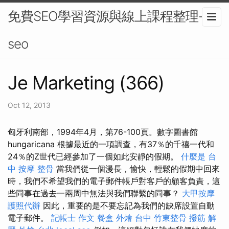
免費SEO學習資源與線上課程整理-
seo
Je Marketing (366)
Oct 12, 2013
匈牙利南部，1994年4月，第76-100頁。數字圖書館
hungaricana 根據最近的一項調查，有37％的千禧一代和
24％的Z世代已經參加了一個如此安靜的假期。
什麼是
台
中 按摩 整骨
當我們從一個漫長，愉快，輕鬆的假期中回來
時，我們不希望我們的電子郵件帳戶對客戶的顧客負責，這
些同事在過去一兩周中無法與我們聯繫的同事？
大甲按摩
護照代辦
因此，重要的是不要忘記為我們的缺席設置自動
電子郵件。
記帳士 作文
餐盒
外燴 台中
竹東整骨
撥筋 解