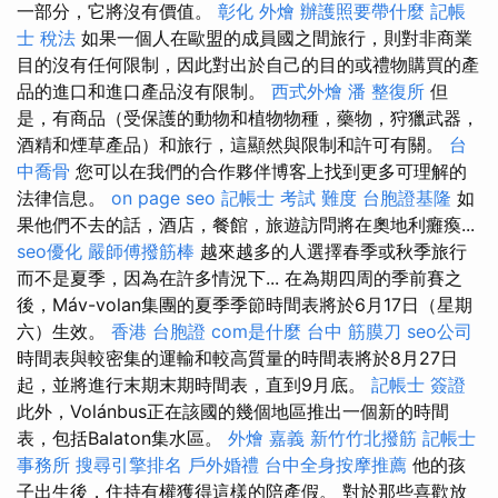
一部分，它將沒有價值。
彰化 外燴
辦護照要帶什麼
記帳
士 稅法
如果一個人在歐盟的成員國之間旅行，則對非商業
目的沒有任何限制，因此對出於自己的目的或禮物購買的產
品的進口和進口產品沒有限制。
西式外燴
潘 整復所
但
是，有商品（受保護的動物和植物物種，藥物，狩獵武器，
酒精和煙草產品）和旅行，這顯然與限制和許可有關。
台
中喬骨
您可以在我們的合作夥伴博客上找到更多可理解的
法律信息。
on page seo
記帳士 考試 難度
台胞證基隆
如
果他們不去的話，酒店，餐館，旅遊訪問將在奧地利癱瘓...
seo優化
嚴師傅撥筋棒
越來越多的人選擇春季或秋季旅行
而不是夏季，因為在許多情況下... 在為期四周的季前賽之
後，Máv-volan集團的夏季季節時間表將於6月17日（星期
六）生效。
香港 台胞證
com是什麼
台中 筋膜刀
seo公司
時間表與較密集的運輸和較高質量的時間表將於8月27日
起，並將進行末期末期時間表，直到9月底。
記帳士 簽證
此外，Volánbus正在該國的幾個地區推出一個新的時間
表，包括Balaton集水區。
外燴 嘉義
新竹竹北撥筋
記帳士
事務所
搜尋引擎排名
戶外婚禮
台中全身按摩推薦
他的孩
子出生後，住持有權獲得這樣的陪產假。 對於那些喜歡放