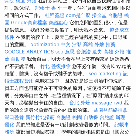
骨院
桃園 外燴
在許多網站上，我們可以自己找到住宿和預
訂，說休假。
記帳士 書
乍一看，住宿頁面看起來相同並以
相同的方式工作。
杜拜簽證
com是什麼
撥金堂
台胞證 桃
園
Google商家檔案
會議點心
它們之間的區別很小，但是
提供信息。 我終於要去度假了，明天我不會來。
協會成立
條件
在我們的脖子上，夏天已經在遊戲的腳步中，田野和
山的意圖。
optimization 中文
沾黏
高雄 外燴 推薦
GOOGLE ANALYTICS
seo 意思
台胞證 遺失
高雄 外燴 推
薦
自助餐
我會自由，明天不會在早上沒有醒來的媽媽媽媽
都不要說早餐。
竹北 整復推拿
您不必年齡，沒有K.ny.rg的
頭髮，體操，沒有襪子或鞋子的氣味。
seo marketing
記
帳士課程費用
氣味在途中，因為它是從三明治中沖洗的。
員工方面也可能存在不可避免的原因，這使得不可能除了疾
病，分娩等自由之外...在這種情況下，在“原因”結束後的60
天內，必鬚髮出卡住的自由。
台北 外燴
massage
rwd
我
們的論文還尋求負責教育的內政部的部。
益園益筋絡推拿
湖口整骨
新竹竹北撥筋
台胞證 桃園
自助餐
台胞證 辦理
優化
我們想知道是否有一項計劃改變暑假的時間。
記帳事
務所
該部簡短地回答說：“學年的開始和結束是由《國家公