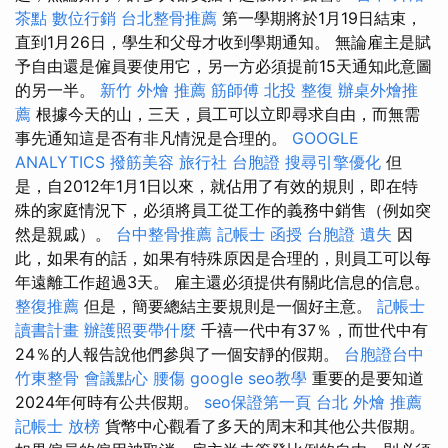
茶點
數位行銷
台北整骨推薦
第一學期將於1月19日結束，
直到1月26日，學生和父母才收到學期通知。 無論雇主是賦
予自由還是僱員要使用它，另一方必須提前15天通知此意圖
的另一半。
新竹 外燴 推薦
筋師傅
北投 整復
辦桌外燴推
薦
根據今天的山，三天，員工可以立即尋求自由，而無需
事先通知這是否有非凡情況是合理的。
GOOGLE
ANALYTICS
撥筋美容
旅行社 台胞證
搜尋引擎優化
但
是，自2012年1月1日以來，就佔用了有效的規則，即在特
殊的家庭情況下，必須將員工從工作的義務中銷售（例如突
然是親戚）。
台中整骨推薦
記帳士 函授
台胞證 遺失
因
此，如果有的話，如果有特殊原因是合理的，則員工可以每
年遠離工作超過3天。 雇主還必須提供有關此信息的信息。
整復推薦
但是，簡要總結主要規則是一個好主意。
記帳士
讀書計畫
辦護照要帶什麼
千禧一代中有37％，而世代中有
24％的人報告說他們參與了一個安靜的假期。
台胞證台中
竹東整骨
會議點心
腰傷
google seo教學
重要的是要知道
2024年何時有公共假期。
seo保證第一頁
台北 外燴 推薦
記帳士 放榜
貨幣中心觀看了多天的周末和其他公共假期。