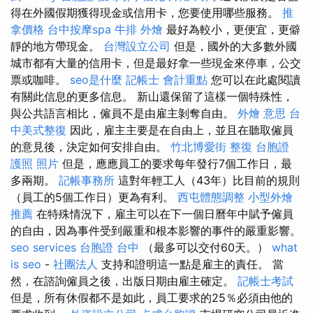
得在外國假期獲得現金或信用卡，您要使用哪些服務。
推
拿價格
台中按摩spa
牛排 外燴
最好為較小，更便宜，更僻
靜的地方帶現金。
台灣設立公司
但是，國外的大多數外國
城市都有大量的信用卡，但是最好拿一些現金來停車，公交
票或咖啡。
seo是什麼
記帳士 會計重點
您可以在此處閱讀
有關此信息的更多信息。 新山還保留了這樣一個特殊性，
與公共語言相比，僱員不是由雇主剝奪自由。
外燴 意思
台
中美式整復
因此，雇主主要是在自由上，並且在聽取僱員
的意見後，決定如何安排自由。
竹北博愛街 整復
台胞證
護照 照片
但是，應應員工的要求每年發行7個工作日，最
多兩期。
記帳事務所
這對年輕工人（43年）比目前的規則
（員工的5個工作日）更為有利。
西屯體態調整
小型外燴
推薦
在特殊情況下，雇主可以在下一個日曆年中賦予僱員
的自由，因為事件受到嚴重和根本影響的事件的嚴重影響。
seo services
台胞證 台中
（最多可以交付60天。）
what
is seo
-
社團法人
支持和證明這一點是雇主的責任。 當
然，在諮詢僱員之後，出版日期由雇主確定。
記帳士考試
但是，所有休假都不是如此，員工要求的25％必須由他的