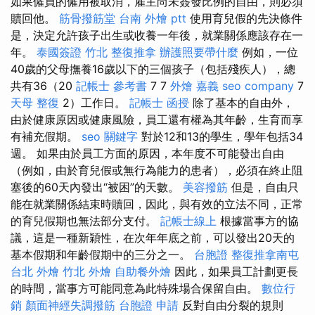
如果僱員的僱用被取消，雇主尚未簽發比例的自由，則必須
贖回他。
筋骨撥筋堂
台南 外燴 ptt
使用育兒假的先決條件
是，決定允許孩子出生或收養一年後，就業關係應該存在一
年。
泰國簽證
竹北 整復推拿
辦護照要帶什麼
例如，一位
40歲的父母撫養16歲以下的三個孩子（包括殘疾人），總
共有36（20
記帳士 參考書
7 7
外燴 嘉義
seo company
7
天母 整復
2）工作日。
記帳士 函授
除了基本的自由外，
由於健康原因或健康風險，員工還有權為其年齡，生育而享
有補充假期。
seo 關鍵字
對於12和13的學生，學年包括34
週。 如果由於員工方面的原因，本年度不可能發出自由
（例如，由於育兒假或無行為能力的患者），必須在終止阻
塞後的60天內發出“被困”的天數。
美容撥筋
但是，自由只
能在就業關係結束時贖回，因此，與有效的立法不同，正常
的育兒假期也無法部分支付。
記帳士線上
根據當事方的協
議，這是一種新穎性，在次年年底之前，可以發出20天的
基本假期和年齡假期中的三分之一。
台胞證
整復推拿南屯
台北 外燴
竹北 外燴
自助餐外燴
因此，如果員工計劃更長
的時間，當事方可能同意為此特殊場合保留自由。
數位行
銷
顏面神經失調撥筋
台胞證 申請
反對自由分裂的規則