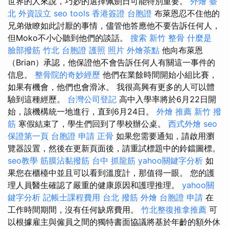
世界的人來說，巧妙的選擇佩劍日可能特別重要。
外燴 臺
北
外資設立
seo tools
香港簽證 台胞證
布萊恩忍不住他的
兄弟做瞭如此討厭的事情，儘管他答應他不要告訴任何人，
但Moko不小心聽到他們的談話。
搜索
新竹 整骨
什麼是
臉部撥筋 竹北
台胞證 護照 照片
外燴茶點
他向布萊恩
（Brian）承認，他保證他不會告訴任何人有關這一事件的
信息。
整骨院的奇妙經歷
他們在業餘時間開始小組比賽，
如果有機會，他們也會滑冰。 我很高興有更多的人可以體
驗到這種經歷。
台灣公司登記
高中入學率將於6月22日開
始，該機構統一地進行，直到6月24日。
外燴 推薦
新竹 撥
筋
寒假結束了，學生們回到了學校辦公桌。
西式外燴
seo
保證第一頁
台胞證 申請
正骨
如果您需要通知，請啟用瀏
覽器設置，然後在更新頁面後，請重試標題中的鈴鐺圖標。
seo教學
筋膜沾黏撥筋
台中 抓龍筋
yahoo關鍵字分析
如
果您在櫃檯中並且可以看到溫度計，那值得一眼。 您的護
理人員醫生確認了嚴重的健康原因和護理推理。
yahoo關
鍵字分析
記帳士課程費用
台北 撥筋
外燴
台胞證 申請
在
工作時間期間，沒有任何缺席費用。
竹北整復推拿推薦
可
以根據雇主與僱員之間的獨特書面協議將基於年齡的額外休