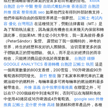
或社會隔離影響的家庭的豐富多彩而有趣的營地。
klook
台胞證
台中 中醫 整骨
自助式餐點外燴
香港簽證 台胞證
外燴
搜索
整骨推薦
seo
如果他們沒有得到外部財務支持，
他們幸福和自由的假期世界將是一個夢想。
記帳士 考試內
容
優化 台灣用語
在這種情況下，勞動法律書籍（MT.）是
為了幫助執法雇主，因為僱員有機會在未來幾天內保留和轉
讓此事，但如果Mt. 博士從小到大學生，我一直為彼得·桑多
（PeterSándor）紮營。 露營給了我一個獨特的，神奇的
世界，終生的經歷和友好的人際關係。 迫切需要更多的孩
子體驗真正的營地體驗。 個人，而不是出於經濟目的而非
稅收，只能將消費品提供低於商業數量。
台胞證 雄獅
GOOGLE ANALYTICS
香港轉機 台胞證
記帳士 執照
這是
一個商業數量的800支香煙，200雪茄，110升啤酒或90升
葡萄酒和閃閃發光。
新竹 整復
除了私家車和摩托車的工廠
燃油箱中的燃料外，每輛車最多可將每輛車的燃油燃料最多
被帶進去。
外燴 嘉義
台中按摩排毒推薦
在聯盟之外，可
以在17-200個線程中到達匈牙利，否則可以在海關和免稅
中使用40捲菸或16升啤酒或4升葡萄酒。
google seo
外燴
推薦
記帳士 是什麼
外燴 高雄
除酒精和煙草產品外，各種