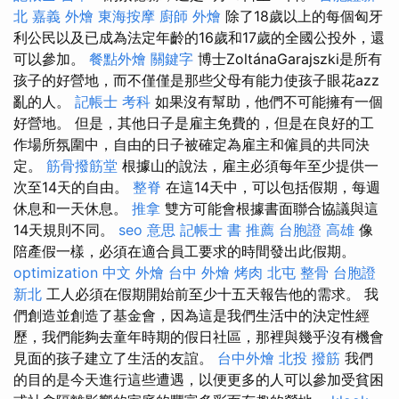
北
嘉義 外燴
東海按摩
廚師 外燴
除了18歲以上的每個匈牙
利公民以及已成為法定年齡的16歲和17歲的全國公投外，還
可以參加。
餐點外燴
關鍵字
博士ZoltánaGarajszki是所有
孩子的好營地，而不僅僅是那些父母有能力使孩子眼花azz
亂的人。
記帳士 考科
如果沒有幫助，他們不可能擁有一個
好營地。 但是，其他日子是雇主免費的，但是在良好的工
作場所氛圍中，自由的日子被確定為雇主和僱員的共同決
定。
筋骨撥筋堂
根據山的說法，雇主必須每年至少提供一
次至14天的自由。
整脊
在這14天中，可以包括假期，每週
休息和一天休息。
推拿
雙方可能會根據書面聯合協議與這
14天規則不同。
seo 意思
記帳士 書 推薦
台胞證 高雄
像
陪產假一樣，必須在適合員工要求的時間發出此假期。
optimization 中文
外燴 台中
外燴 烤肉
北屯 整骨
台胞證
新北
工人必須在假期開始前至少十五天報告他的需求。 我
們創造並創造了基金會，因為這是我們生活中的決定性經
歷，我們能夠去童年時期的假日社區，那裡與幾乎沒有機會
見面的孩子建立了生活的友誼。
台中外燴
北投 撥筋
我們
的目的是今天進行這些遭遇，以便更多的人可以參加受貧困