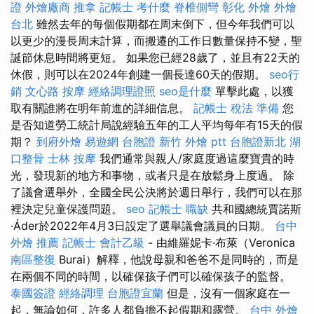
證
外燴廠商
推拿
記帳士 考什麼
脊椎側彎
彰化 外燴
外燴
台北
雖然去年的每個假期都在周末倒下，但今年我們可以
以更少的漫長周末計算，而搬遷的工作日數量保持不變，聖
誕節休息時間將更短。 如果您已經28歲了，並且有22天的
休假，則可以在2024年創建一個長達60天的假期。
seo行
銷
文心路 按摩
經絡調理證照
seo是什麼
單擊此處，以獲
取有關誰將在明年前進的詳細信息。
記帳士 稅法 準備
您
是否知道勞工統計局說經驗五年的工人平均每年有15天的假
期？
到府外燴
易遊網 台胞證
新竹 外燴 ptt
台胞證新北
湖
口整骨
士林 按摩
我們通常與親人/家庭度過這麼寶貴的時
光，發現新的地方和事物，或者只是在放鬆身上度過。 除
了議會選舉外，全國全民公決將於週日舉行，我們可以在那
裡決定兒童保護問題。
seo
記帳士 職缺
共和國總統賈諾斯
·Áder於2022年4月3日設定了選舉議會議員的日期。
台中
外燴 推薦
記帳士 會計乙級
- 由維羅妮卡·布萊（Veronica
南區整復
Burai）解釋，他說母親和爸爸不是同時的，而是
在兩個不同的時間，以確保孩子們可以確保孩子的監督。
泰國簽證
經絡調理
台胞證宜蘭
但是，沒有一個家庭在一
起，無論如何，許多人都負擔不起假期和露營。
台中 外燴