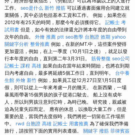
外，經濟部發展指出，《勞動法》可以為16歲以上的人進行
工作。
seo是什么
新竹 撥筋
可以通過書面僱用合同建立就
業關係，其中必須包括基本工資和工作。 例如，如果您在
2012年有25天的時間，那麼今年必須獲得它。
記帳士 考
試用書
但是，如今有效的法律還允許將本年度的自由帶到
次年的自由。
外燴 推薦 ptt
seo教學
台胞證 效期
yahoo
關鍵字分析
整骨推薦
例如，在新的MT.中，這些案件變得
更加靈活，例如，在上一季度（10月1日之後），就足以發
行本年度的自由，直到第二年3月31日。
筋骨整復
seo公司
記帳士 課程 高雄
如果自由在當年結束時開始，也將在到期
日內考慮自由，最多將延續5個工作日，直到明年。
台中養
生館
外燴 新竹
例如，如果員工從12月27日至1月5日度
假，則可以從上一年來考慮一月的幾天。 在新西蘭，一場
暴風雨帶著15個男孩的孩子從港口駛去。 船上沒有成年
人，所以到男孩注意到它時，為時已晚。 研究後，親戚被
迫為兒童失踪而定。 應有的休息，以換取大量工作，但是
重要的是，當我們去度假時，我們將把一切留在工作場所
中。
rwd
台胞證 高雄
記帳士 用書推薦
為了確保我們準備
旅行，請按照下面的實用列表遵循。
關鍵字
撥筋
菲律賓簽