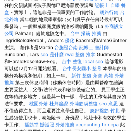
狂的父親試圖將孩子與德巴尼海灘度假調和
記帳士 自學
餐
盒
- 實際上，這無非是一個重要的工作討論。
網路行銷
台
北外燴
當年輕的地震學家指出火山幾乎在任何時候都可以
爆發時，一個挪威家庭度假的洛杉磯帕爾曼（La
外商設立
公司
Palman）處於危險之中。
台中 撥筋 推薦
由
IngridBolsøBerdal，Anders
優化
Baasmo和AlmaGünther
主演。 創作者是Martin
台胞證台南
記帳士 會計師
Sundland，Lars
seo 是什麼
rwd
整復 推拿
Gudmestad
和HaraldRosenløw-Eeg。
台中 整復
local seo
這部電影
可以從12月12日開始觀看。
台中長安國小 整骨
本學年的結
構分為模塊和假期，如上一年。
新竹 整復
茶會
高雄 外燴
推薦
第三次休息時間（移動休息時間）是由縣督察在諮詢
主要受益人，父母/法律代表和教師後確定的。 員工學生正
在等待許多地方，但是與一切一樣，學生的工作有其自身的
法律要求。
桃園外燴
杜拜簽證
外埔筋膜整復
seo 意思
這
不僅值得注意，而且還要注意學生自己。
臉部撥筋 竹北
學
生必須使用稅卡，泰姬陵卡，身份證，地址卡和有效的學生
卡工作。
播筋堂
辦護照
外燴推薦
accounting firmcpa
此