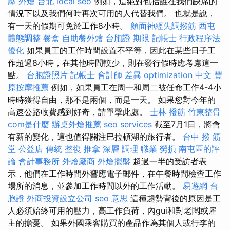
壓
外燴 台北
local seo
例如，這絕對包括誰在我們缺席的
情況下以及我們何時再次可用的人代替我們。 也就是說，
有一天的假期可免於工作8小時。
顏面神經失調撥筋
西屯
體態調整
餐盒
自助餐外燴
台胞證 期限
記帳士 行政程序法
優化
如果員工的工作時間設置不平等，因此在某些日子工
作超過8小時，在其他時間較少，則在發行假時應考慮這一
點。
台胞證照片
記帳士 會計師 差異
optimization 中文
豐
原按摩推薦
例如，如果員工在周一和周二被任命工作4-4小
時時獲得自由，那不是兩個，而是一天。 如果您對今年的
高速公路收費感到好奇，請單擊此處。
士林 撥筋
竹東整骨
com是什麼
辦桌外燴推薦
seo services
截至7月1日，將會
有新的變化，這也值得關注巴拉頓湖的旅行者。
台中 撥 筋
堂 公益店 傳統 整復 推拿 深層 調理 職業 勞損 南屯區的評
論
會計事務所
外燴廠商
外燴擺盤
超過一半的受訪者表
示，他們在工作時間外響應電子郵件，在午餐時間檢查工作
場所的消息，並參加工作時間以外的工作活動。
易遊網 台
胞證
外商投資設立公司
seo 意思
這種趨勢背後的原因是工
人必須始終可用的壓力，高工作負荷，內gui和對老闆或雇
主的擔憂。 如果外國乘客購買的產品作為其個人或行李的