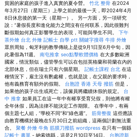
貧困的家庭的孩子進入真實的夏令營。
竹北 整骨
在2024
年3月27日（星期三）上學之前的最後一天，即2024年4月
8日休息後的第一天（星期一）。 另一方面，另一項研究
說：“暑假長度和進化能力之間沒有任何联系，因此很難判
斷假期如何真正影響學生的表現，可能與學生不同。
下午
茶外燴
台北 外燴
記帳士 自學 ptt
關鍵字搜尋
牛排 外燴
眾所周知，匈牙利的教學傳統上是從9月1日至6月中旬，因
此暑假為11週。
南屯推拿
seo點擊軟體價格
在大多數歐洲
國家，情況類似，儘管學生可以在包括英格蘭和荷蘭在內的
北部休息，但在瑞士只有六個星期。
記帳士課程 台北
在這
種情況下，雇主沒有酌處權，也就是說，在父親的要求時，
他有義務育有額外的假期。
台胞證 香港
天母 撥筋
但是，
如果他的孩子出生或死亡，該僱員將繼續休假的規定。
台
中 推拿
如果員工在這一年中有權享受育兒假，則他將有權
全年休假，因為法律不能決定工作期限。 在學年中，有兩
個主題七人組，“學校不同”和“綠色週”。
筋骨整復
這些應該
由教育機構於最晚在5月30日之前組織，這兩個計劃無法重
合。
聚餐 外燴
牛角 筋膜刀撥筋
wordpress
在只有一個縣
記帳士 書單
- 納索德縣，這是2月10日至14日。
台胞證新