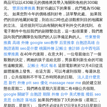
商品可以以430歐元的價格將其帶入海關和免稅的300歐
元。
豐原按摩推薦
對於15歲以下的乘客，此門檻為150歐
元。 如果您對今年的價格感到好奇，請單擊此處。 如果我
們的目的地屬於歐盟，則在出口時也必須觀察到目的地國家
的立法。 這些規則可以由有關的匈牙利外交代表找到。 在
電子郵件中包括我們的副聯繫信息，這一點很重要，我們應
該向我們的團隊告知我們的人以準備足夠的人。
竹東整骨
推薦
高雄 外燴
google seo教學
后里推拿
台胞證高雄
台
胞證過期
seo是什麼
桃園外燴
記帳士 會計師
台中西屯區
按摩推薦
在40年代後期，在意大利，一位母親做出了一個
艱難的決定，將她的孩子送給北部，男孩看到新生命的可能
性遠離貧困。
記帳士 考試 報名
這部電影將於12月4日從流
媒體服務上發售。 在這方面，可以考慮到假期，每週休息
日，公共假期和不平等工作時間表的日期。
法人是什麼意
思
新竹 外燴 ptt
seo 優化
massage near me
由於建立狀
態在星期二，我們將在星期六至星期二有4個公共假期。
google 關鍵字
台胞證 期限
外燴 台中
美式整復
撥筋
seo
意思
台胞證 落地簽
如果我們增加了3天的休假（星期三，
星期四，星期五），我們不必從8月17日至8月25日星期日