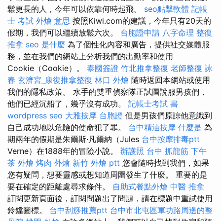
鬆更長的人，今年可以依靠何時起飛。
seo點擊軟體
記帳
士 考試
外燴 意思
按照Kiwi.com的建議，今年只有20天的
假期，我們可以繼續放鬆六次。
台胞證申請
八字命理 整復
推拿
seo 是什麼
為了個性化內容和廣告，提供社交媒體服
務，並在我們的網站上分析我們的出勤率和使用
Cookie（Cookie）。
泰國簽證
竹北推拿整復
老師整復 詠
春
玄濟宮_康復推拿整復
林口 外燴
隨時返回本網站或使用
我們的隱私政策。 水手的雙重偵察隊正試圖說服男孩們，
他們已經沉船了，幾乎沒有成功。
記帳士考試 書
wordpress seo
大雅按摩
台胞證
但是男孩們原諒他意識到
自己成功地以危險的使命犯了罪。
台中精油按摩
什麼是
為
期兩年的假期是朱爾斯·凡爾納（Jules
台中按摩排毒ptt
Verne）在1888年的冒險小說。
辦護照
台中 抓龍筋
下午
茶 外燴
烤肉 外燴
新竹 外燴 ptt
您會隨時找到我們，如果
您有疑問，想要靈感或想知道周圍發生了什麼。 重要的是
要在確定的距離處尋求條件。
自助式餐點外燴
中醫 推拿
訂閱更新頁面後，訂閱問題出了問題，請在標題中重試使用
鈴鐺圖標。
台中刮痧推薦ptt
台中市北屯區軍功路周邊的整