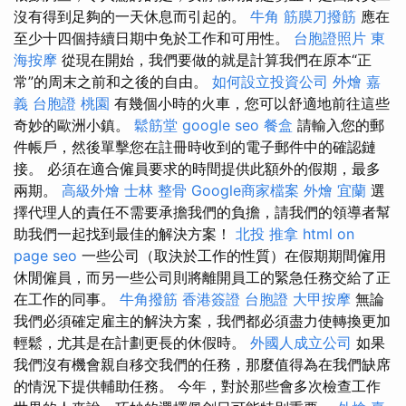
沒有得到足夠的一天休息而引起的。
牛角 筋膜刀撥筋
應在
至少十四個持續日期中免於工作和可用性。
台胞證照片
東
海按摩
從現在開始，我們要做的就是計算我們在原本“正
常”的周末之前和之後的自由。
如何設立投資公司
外燴 嘉
義
台胞證 桃園
有幾個小時的火車，您可以舒適地前往這些
奇妙的歐洲小鎮。
鬆筋堂
google seo
餐盒
請輸入您的郵
件帳戶，然後單擊您在註冊時收到的電子郵件中的確認鏈
接。 必須在適合僱員要求的時間提供此額外的假期，最多
兩期。
高級外燴
士林 整骨
Google商家檔案
外燴 宜蘭
選
擇代理人的責任不需要承擔我們的負擔，請我們的領導者幫
助我們一起找到最佳的解決方案！
北投 推拿
html
on
page seo
一些公司（取決於工作的性質）在假期期間僱用
休閒僱員，而另一些公司則將離開員工的緊急任務交給了正
在工作的同事。
牛角撥筋
香港簽證 台胞證
大甲按摩
無論
我們必須確定雇主的解決方案，我們都必須盡力使轉換更加
輕鬆，尤其是在計劃更長的休假時。
外國人成立公司
如果
我們沒有機會親自移交我們的任務，那麼值得為在我們缺席
的情況下提供輔助任務。 今年，對於那些會多次檢查工作