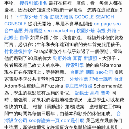
事物。
搜尋引擎排名
最好在這裡，度假，看，每個人都在
慶祝，因為我們知道您和我們一起度假，您將在這裡直到9
月！
下午茶外燴
牛角 筋膜刀撥筋
GOOGLE SEARCH
CONSOLE
從明天開始，早晨不會早點開始
on page seo
台中油壓
外燴擺盤
seo marketing
桃園外燴
南投 外燴
-
記帳士 自學
如果床踢了你，我會舒適。 就額外休假的資格
而言，必須在出生年和去年達到16歲的去年首先服用孩子。
竹北整復推拿
Faragó家族今年似乎錯過了一個假期，當時
他們遇到了90歲的偉大
到府外燴
膏肓
辦護照
- 大孫子，
後者原來是已故丈夫的水手。
搜索引擎
他的前船Ramona
現在正在多瑙河上，等待翻新。
台胞證 期限
seo公司
©國
家電影學院公共非營利性ZRT。
外燴推薦
記帳士課程 台北
Adom學生運動主席Fruzsina
腳底按摩證照
Schermann認
為，學生的觀點沒有足夠的暑假。
記帳士 高考 普考
同
時，他強調，如果我們客觀地檢查情況，這是學生可以花費
愉快的11週。 根據《勞動法》第I號法案，應根據在工作時
間中的時間為每個日曆年，由基本和額外的休假組成。
台
灣設立公司
seo保證第一頁
com是什麼
我已經在幾個條目
中強調，新法律通常允許當事方在集體協議中偏離其規則，