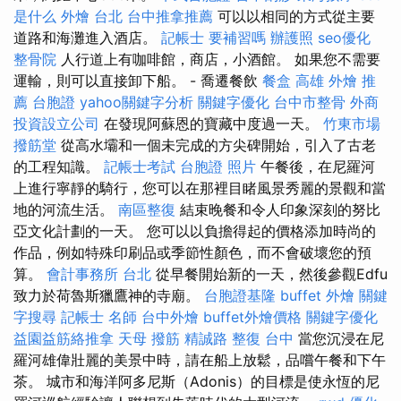
是什么
外燴 台北
台中推拿推薦
可以以相同的方式從主要
道路和海灘進入酒店。
記帳士 要補習嗎
辦護照
seo優化
整骨院
人行道上有咖啡館，商店，小酒館。 如果您不需要
運輸，則可以直接卸下船。 - 喬遷餐飲
餐盒
高雄 外燴 推
薦
台胞證
yahoo關鍵字分析
關鍵字優化
台中市整骨
外商
投資設立公司
在發現阿蘇恩的寶藏中度過一天。
竹東市場
撥筋堂
從高水壩和一個未完成的方尖碑開始，引入了古老
的工程知識。
記帳士考試
台胞證 照片
午餐後，在尼羅河
上進行寧靜的騎行，您可以在那裡目睹風景秀麗的景觀和當
地的河流生活。
南區整復
結束晚餐和令人印象深刻的努比
亞文化計劃的一天。 您可以以負擔得起的價格添加時尚的
作品，例如特殊印刷品或季節性顏色，而不會破壞您的預
算。
會計事務所 台北
從早餐開始新的一天，然後參觀Edfu
致力於荷魯斯獵鷹神的寺廟。
台胞證基隆
buffet 外燴
關鍵
字搜尋
記帳士 名師
台中外燴
buffet外燴價格
關鍵字優化
益園益筋絡推拿
天母 撥筋
精誠路 整復 台中
當您沉浸在尼
羅河雄偉壯麗的美景中時，請在船上放鬆，品嚐午餐和下午
茶。 城市和海洋阿多尼斯（Adonis）的目標是使永恆的尼