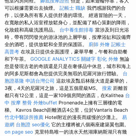
他室內房間裡。
腳底按摩證照
但是，如果遊輪停靠，客人
可以根據需要出去抽煙。
記帳士 職缺
我們感謝我們的合
作，以便為所有客人提供舒適的環境。 經過冒險的一天，
在寬敞的私人浴室裡放鬆身心，並配備了精心策劃的降雨，
化妝鏡和高級洗護用品。
台中養生館排毒
當涉及到日光浴
時，帶有閃閃發光的游泳池的上層甲板，按摩浴缸和設備齊
全的酒吧，提供放鬆和全景的保護區。
廚師 外燴
記帳士
高普考
在埃及日提供全面護理，豪華早餐，午餐和自助餐
和下午茶。
GOOGLE ANALYTICS
關鍵字
彰化 外燴
無論
您是發現古老的奇蹟還是只是在奢侈品中休息，城市和海上
的阿多尼斯都會為您提供完美無瑕的尼羅河旅行體驗。
台
胞證基隆
申請台灣公司
這款埃及豔后林蔭大道是豪華的，
3夜，4天的尼羅河之旅，這是五個星級MS。
搜索
距離首
都只有12公里，這是一家109個房間的酒店，在Kalithea
台
中 按摩 整骨
外燴buffet
Pronenade上擁有三層樓的電
梯。 Kavros Beach距離酒店4公里，位於Vantaris Beach
竹北中醫診所推薦
Hotel附近的漫長而緩慢的沙灘上。
易
遊網 台胞證
seo優化
它的主樓將被八個兩座建築翼包圍。
on page seo
克里特島唯一的淡水天然湖庫納斯湖只有幾