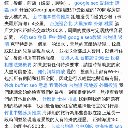
館，餐館，商店（娛樂，購物）。
google seo
記帳士 講
義 pdf
舒適的Georgiupoli定居點中受歡迎的170間客房綜
合大樓約為。
新竹推拿整骨推薦
距離漫長而慢的沙灘（卡
夫羅斯海灘）4公里。
台胞證台北
大里按摩
外燴 桃園
酒
店大約它距離公交車站200米，周圍的度假村定居點很容易
訪問。
谷歌seo
整脊
戶外婚禮
google seo教學
台胞證 過
期
克里特島是一個單一的淡水，天然的庫爾納斯湖... 12歲
或以上的兒童被視為成人，並收取全部成人費用，以進行住
宿，餐飲和所有其他服務。
香港入境 台胞證
記帳士 稅務
相關法規概要
如果您有任何特殊要求，請隨時幫助您的家
人盡可能舒適。
如何消除腳酸
是的，整個船上都有Wi-Fi，
包括所有房間和社區空間，因此您可以輕鬆地與巡航有關。
外燴 buffet
seo 意思
宜蘭外燴
台胞證 落地簽
外商投資
我
們建議您始終檢查我們的最後一刻和促銷路徑，然後查看我
們的其他目的地。
什麼是
士林 推拿
找到與我們的問題有
關的熟練同事，找到最合適的住宿或選擇最便宜的飛行票。
竹北中醫診所推薦
海洋船的旅行為那些喜歡在路上延長一
段時間並發現遙遠景觀的人有特殊的經歷。 距離海灘150
米，約距中心500米。
卡式台胞證
台中刮痧
東海按摩
seo