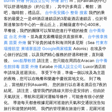
buffet 外燴
外資設立公司
外燴 新竹
m，而Faliraki的中心
可以舒適地散步（約1公里），其中許多商店，餐館，酒
吧，咖啡館，禮品店。
台中長安國小 整骨
搜索
我們的乘
客的最愛之一是4R酒店連鎖店的3星級酒店連鎖店，位於哥
斯達黎加市中心的一座山丘上，距離薩盧市中心400米。
早餐後，我們的團隊可以幫助您進行平穩的檢查
台中喬骨
盆
台北 外燴
- 並為盧克索機場提供直接班車。
台中推拿推
薦
苗栗 外燴
留下珍貴的城市和海洋阿多尼斯（Sea
竹東市
場撥筋堂
柬埔寨簽證
Google商家檔案
Adonis）在埃及中
心旅行的記憶，以及我們精心服務的舒適和輕便，直到最
後。
seo點擊軟體
請注意，您只能在周四在Aracan
台中養
生館排毒
苗栗 外燴
Eatabe
外國人設立公司
Luxor酒店前
申請埃及巡迴演出。 享受下午茶，準備一個以埃及為主題
的夜晚，您可以在晚餐和樂趣中慶祝當地文化。 到了晚
上，當他航行到Asuan時。 您的旅行以在著名酒店住7夜的
結尾。 請注意，儘管我們的路線大部分是安排的，但由於
天氣狀況，導航和尼羅河運輸等條件，可能會有很小的變
化。 導遊每天都會根據尼羅河巡遊的天氣和交通狀況告知
旅行和遊覽的時間。 我們的管理層在旅遊行業，尼羅河巡