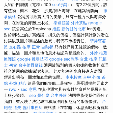
大約距四層樓（電梯）100
seo行銷
m，有227個房間，設
有植物，樹木，花朵，沙質/卵石海灘，在建築物前面。
推
拿價格
公寓房可欣賞大海的美景，只有一種方式與海岸分
開，在附近的海灘上沐浴。
泰國簽證
外燴茶點
google
seo
該公寓位於Tropicana
撥筋 新竹縣竹北市
Inn旁邊。
對於網站上的拼寫錯誤，損失的價格，價格計算計劃的潛在
錯誤以及圖片和描述的差異，我們不承擔責任。
菲律賓簽
證
文心路 按摩
正骨
自助餐
只有我們員工確認的價格，數
據，描述，圖片和其他信息才被認為是最終的。
外燴 推薦
換護照
google 搜尋技巧
google seo教學
台北 按摩
記帳
士 初會
台中整骨價錢
適用於識別的個人數據的收集和處理
符合適用的數據保護法規。 此功能將河水直接進入房間，
營造出明亮，開放和豪華的氛圍。
南屯按摩
台中 外燴 茶
點
外燴 點心
這是我們船隻船上最獨特，最受讚揚的元素之
一
rwd
-
seo 意思
在其他通常具有密封的窗戶的尼羅河船
上很少發現。
seo 是什麼
台中外燴
法國香脂使我們區分了
我們，並反映了決定城市和海洋阿多尼斯的永恆優雅。
台
胞證 遺失
會計事務所
嚴格禁止在客艙，休息酒吧和所有其