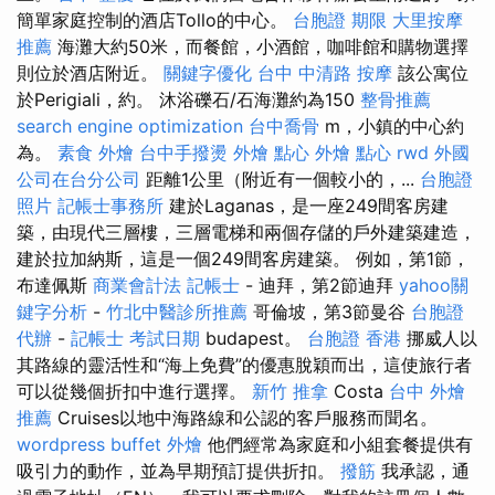
簡單家庭控制的酒店Tollo的中心。
台胞證 期限
大里按摩
推薦
海灘大約50米，而餐館，小酒館，咖啡館和購物選擇
則位於酒店附近。
關鍵字優化
台中 中清路 按摩
該公寓位
於Perigiali，約。 沐浴礫石/石海灘約為150
整骨推薦
search engine optimization
台中喬骨
m，小鎮的中心約
為。
素食 外燴
台中手撥燙
外燴 點心
外燴 點心
rwd
外國
公司在台分公司
距離1公里（附近有一個較小的，...
台胞證
照片
記帳士事務所
建於Laganas，是一座249間客房建
築，由現代三層樓，三層電梯和兩個存儲的戶外建築建造，
建於拉加納斯，這是一個249間客房建築。 例如，第1節，
布達佩斯
商業會計法 記帳士
- 迪拜，第2節迪拜
yahoo關
鍵字分析
-
竹北中醫診所推薦
哥倫坡，第3節曼谷
台胞證
代辦
-
記帳士 考試日期
budapest。
台胞證 香港
挪威人以
其路線的靈活性和“海上免費”的優惠脫穎而出，這使旅行者
可以從幾個折扣中進行選擇。
新竹 推拿
Costa
台中 外燴
推薦
Cruises以地中海路線和公認的客戶服務而聞名。
wordpress
buffet 外燴
他們經常為家庭和小組套餐提供有
吸引力的動作，並為早期預訂提供折扣。
撥筋
我承認，通