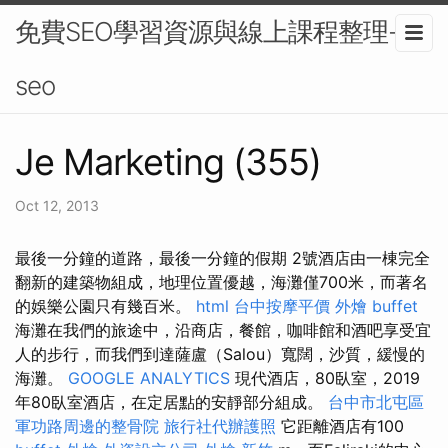
免費SEO學習資源與線上課程整理-
seo
Je Marketing (355)
Oct 12, 2013
最後一分鐘的道路，最後一分鐘的假期 2號酒店由一棟完全
翻新的建築物組成，地理位置優越，海灘僅700米，而著名
的娛樂公園只有幾百米。
html
台中按摩平價
外燴 buffet
海灘在我們的旅途中，沿商店，餐館，咖啡館和酒吧享受宜
人的步行，而我們到達薩盧（Salou）寬闊，沙質，緩慢的
海灘。
GOOGLE ANALYTICS
現代酒店，80臥室，2019
年80臥室酒店，在定居點的安靜部分組成。
台中市北屯區
軍功路周邊的整骨院
旅行社代辦護照
它距離酒店有100