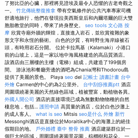
了努比亞的心臟，那裡將見證埃及最令人恐懼的古老奇觀之
一。
竹北傳統整復推拿
帶有空氣條件的公共汽車專家司機
舒適地旅行，他們在發現拉美西斯皇后和內爾塔爾的巨大雙
胞胎教堂的同時，帶來了終身歷史。
seo tools
文心路 按
摩
欣賞寺廟外牆的輝煌，直接進入岩石，並欣賞複雜的象
形文字和永恆的藝術。 白色的沙質，有時野生海岸線被石
頭，有時用岩石分開。 位於卡拉馬基（Kalamaki）小港口
前的山坡上，這是一家以地中海風格建造的高品質酒店。
該酒店由三層樓的主樓（電梯）組成，共建造了199個房
間。 游泳池和餐廳旁邊的酒吧為Chania灣和Thodorou島
提供了美麗的景色。 Playa
seo
del
記帳士 讀書計畫
台中
外燴
Carmen的中心約為2公里外。
台中刮痧推薦ptt
酒店
周圍環繞著美麗的天然綠色區域，植被豐富，動植物各異。
外國人開公司
酒店的直接環境已成為無數動物物種的自然
棲息地，包括...
護照申請
高質量的酒店，位於白色沙灘上
的成人客人。
what is seo
Mitsis
seo是什么
外燴 新竹
Messonghi酒店是直接位於Moraitika中心的海灘上的絕佳
假期目的地。
戶外婚禮
臺中 整骨 推薦
酒店建築群位於一
個巨大的區域，周圍環繞著園景花園，棕櫚樹和花朵。 一