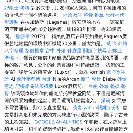
Lardos，可欣賞到壯麗的景色，沙灘海灘和奇妙的環境。
記帳士 考科
對於夫妻，朋友和家人來說，擁有多種服務的
酒店也是一個不錯的選擇。
外燴廠商
整骨 推拿
旅行社代
辦護照
在拉加納斯（Laganas）較安靜的地方，一家家庭
酒店距離中心約10分鐘路程，於1993年開業，有23個房
間。
撥筋筆
2017年，精美的酒店在風景如畫的Paguera度
假勝地輕鬆的環境中距機場30公里，僅大約是。
廚師 外燴
八字命理 整復推拿
台中 外燴
什麼是
關鍵字搜尋
記帳士
準備 ptt
優質的廉價街頭服裝品牌的特徵是透明的溝通，積
極的客戶意見，公平的商業實踐和可持續建築。 我們的主
要寄宿場所位於盧克索（Luxor），就在Kornish
柬埔寨簽
證
Al
會計事務所 台北
Nile的Arcan
新竹 整骨
Etabe
外燴
意思
記帳相關法規概要
Luxor酒店前。
台南 外燴
整復 整
骨
該碼頭位於雄偉的盧克斯托里教堂附近，不僅是尼羅河
河的風景如畫的起點，而且還可以輕鬆進入。
撥筋
如果您
不需要運輸，則可以直接登船。
茶會
yahoo關鍵字分析
首
先是對高度和未完成的方尖碑進行可選的訪問，顯示了古老
的工程知識。
GOOGLE ANALYTICS
午餐後，在尼羅河上
騎著可選，和平的費爾卡騎行，我們可以在那裡目睹風景秀