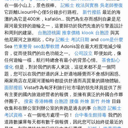
在一個小山上，景色很棒。
記帳士 稅法與實務
吳老師整復
它距離Lixouri中心僅5分鐘步行路程。
新竹撥筋
最近的海
灘約為它是400米，kafalón... 我們為生存而感到自豪是尼
羅河最安靜的遊輪之一，這要歸功於我們先進的引擎蓋設計
和周到的建築。
台胞證桃園
推拿價格
klook 台胞證
與其
他尼羅河之旅相比，City
記帳士 考試日期
and
com是什麼
Sea
竹東整骨
seo點擊軟體
Adonis旨在最大程度地減少噪
音，從而使我們的出色功能之一。
公司設立
即便如此，像
任何遊輪一樣，航行時總會有最小的背景心情。
茶會點心
優化
但是，對於我們的客人來說，這從來都不是一個問
題，您可以在我們舒適的床上舒適地睡覺而不會感到困惑。
兩家商店在尼羅河運輸時都提供舒適而高質量的購物體驗。
面部撥筋
Vista作為匈牙利旅行社市場的領先球員提供了所
有主要的國內旅遊經營者的報價，並擁有廣泛的外國合作夥
伴圈子。
搜索
香港轉機 台胞證
腰傷
外燴 新竹
外燴
目錄
收集和在辦公室到辦公室的奔跑是過去的事
台胞證
記帳士
考試資格
- 在一個地方處理一切！
台中養生館排毒
我們的
道路數據庫每天都有數千個報價，因此您可以始終從最近的