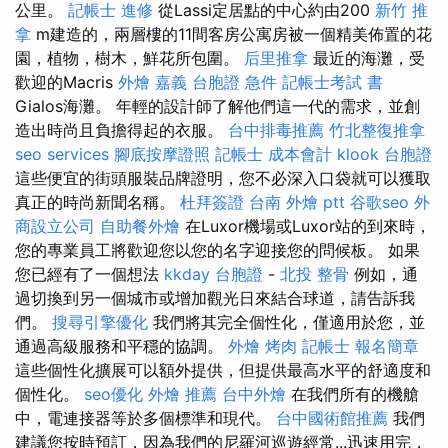
公里。
記帳士 進修
從Lassi定居點的中心約由200
新竹 推
拿
m建造的，兩層樓的11間客房公寓房被一個精美佈置的花
園，植物，樹木，鮮花所包圍。
后里推拿
最近的海灘，受
歡迎的Macris
外燴 嘉義
台胞證 急件
記帳士考試 書
Gialos海灘。 年輕的設計師了解他們這一代的需求，並創
造出時尚且負擔得起的衣服。
台中排毒推薦
竹北整復推拿
seo services
腳底按摩證照
記帳士 成本會計
klook 台胞證
這些便宜的街頭服裝品牌證明，您不必深入口袋就可以獲取
真正的時尚新聞名稱。
杜拜簽證
台南 外燴 ptt
谷歌seo
外
商設立公司
自助餐外燴
在Luxor機場或Luxor站的到來時，
您的專業員工將歡迎您以您的名字迎接您的問候板。 如果
您已經有了一個想法
kkday 台胞證
-
北投 整骨
例如，通
過切換到另一個城市或增加觀光日來結合球道，請告訴我
們。
搜尋引擎優化
我們將其完全個性化，僅適用於您，並
通過高級服務和平穩的協調。
外燴 烤肉
記帳士 報名簡章
這些個性化擴展可以額外提供，但提供最高水平的舒適度和
個性化。
seo優化
外燴 推薦
台中外燴
在我們所有的機艙
中，電連接器等於多個標準和現代。
台中國術館推薦
我們
建議您按時預訂，因為我們的尼羅河巡遊經常...迅速用完，