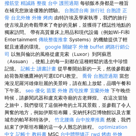
撥筋堂
精誠路 整復 台中
護照過期
每頓飯本身都是一種旨
在補充您旅途優雅的體驗。
台胞證台南
旅行社 台胞證
正
骨
台北外燴
外燴 烤肉
由特許埃及學家執導，我們的旅行
使古埃及的奇觀帶來了奇妙的見解，並獲得了標誌性地點的
獨家訪問。 帶有高質量床上用品和現代設備（例如Wi-Fi和
Entertainment
傳統整復推拿
Systems）的機艙提供了輕
鬆且連通的環境。
google 關鍵字
外燴 buffet
網路行銷公
司
以無與倫比的風格從盧克索（Luxor）到阿蘇恩
（Assuan），使船上的每一刻都在這種輕鬆的逃生中珍惜
記憶。
記帳士 讀書計畫
從早餐開始新的一天，然後參觀獻
給荷魯斯獵鷹神的可選EDFU教堂。
喬骨
台胞證過期
當您
淹沒尼羅河雄偉壯麗的美景時，請在船上放鬆，品嚐午餐和
下午茶。
seo 優化
苗栗 外燴
西屯按摩
宜蘭外燴
下午晚些
時候，請參閱武器和盧克索寺廟的古老輝煌。 在這次冒險
之旅中，我們發現了這個神奇的土耳其景觀，並參觀了令人
興奮的地方，例如伊斯坦布爾，安納托利亞博物館以及古董
城市的帕琴和特洛伊。
竹北腰痛
台中按摩推薦
然後，我們
結束了伊斯坦布爾的這一令人難忘的旅程。
optimization
中文
記帳士 教科書
MSC
台中體態矯正
rwd
烤肉 外燴