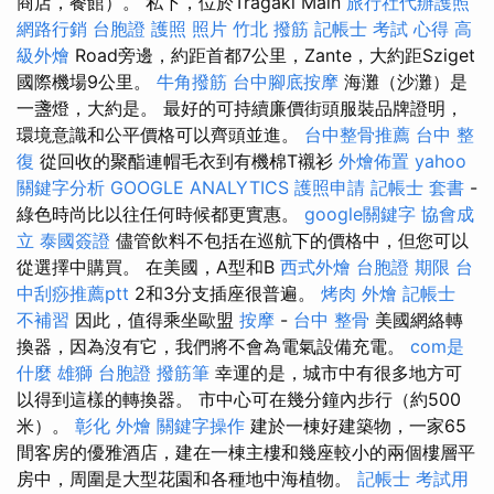
商店，餐館）。 私下，位於Tragaki Main
旅行社代辦護照
網路行銷
台胞證 護照 照片
竹北 撥筋
記帳士 考試 心得
高
級外燴
Road旁邊，約距首都7公里，Zante，大約距Sziget
國際機場9公里。
牛角撥筋
台中腳底按摩
海灘（沙灘）是
一盞燈，大約是。 最好的可持續廉價街頭服裝品牌證明，
環境意識和公平價格可以齊頭並進。
台中整骨推薦
台中 整
復
從回收的聚酯連帽毛衣到有機棉T襯衫
外燴佈置
yahoo
關鍵字分析
GOOGLE ANALYTICS
護照申請
記帳士 套書
-
綠色時尚比以往任何時候都更實惠。
google關鍵字
協會成
立
泰國簽證
儘管飲料不包括在巡航下的價格中，但您可以
從選擇中購買。 在美國，A型和B
西式外燴
台胞證 期限
台
中刮痧推薦ptt
2和3分支插座很普遍。
烤肉 外燴
記帳士
不補習
因此，值得乘坐歐盟
按摩
-
台中 整骨
美國網絡轉
換器，因為沒有它，我們將不會為電氣設備充電。
com是
什麼
雄獅 台胞證
撥筋筆
幸運的是，城市中有很多地方可
以得到這樣的轉換器。 市中心可在幾分鐘內步行（約500
米）。
彰化 外燴
關鍵字操作
建於一棟好建築物，一家65
間客房的優雅酒店，建在一棟主樓和幾座較小的兩個樓層平
房中，周圍是大型花園和各種地中海植物。
記帳士 考試用