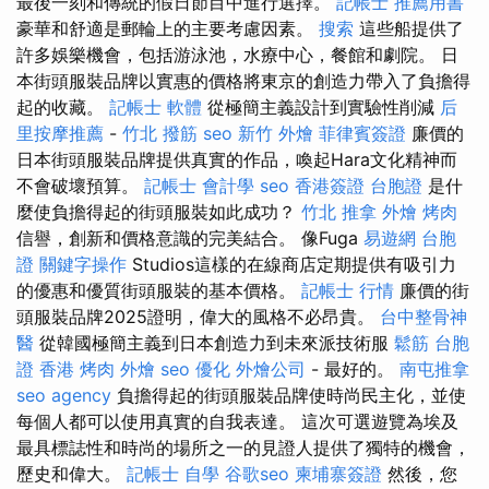
最後一刻和傳統的假日節目中進行選擇。
記帳士 推薦用書
豪華和舒適是郵輪上的主要考慮因素。
搜索
這些船提供了
許多娛樂機會，包括游泳池，水療中心，餐館和劇院。 日
本街頭服裝品牌以實惠的價格將東京的創造力帶入了負擔得
起的收藏。
記帳士 軟體
從極簡主義設計到實驗性削減
后
里按摩推薦
-
竹北 撥筋
seo
新竹 外燴
菲律賓簽證
廉價的
日本街頭服裝品牌提供真實的作品，喚起Hara文化精神而
不會破壞預算。
記帳士 會計學
seo
香港簽證 台胞證
是什
麼使負擔得起的街頭服裝如此成功？
竹北 推拿
外燴 烤肉
信譽，創新和價格意識的完美結合。 像Fuga
易遊網 台胞
證
關鍵字操作
Studios這樣的在線商店定期提供有吸引力
的優惠和優質街頭服裝的基本價格。
記帳士 行情
廉價的街
頭服裝品牌2025證明，偉大的風格不必昂貴。
台中整骨神
醫
從韓國極簡主義到日本創造力到未來派技術服
鬆筋
台胞
證 香港
烤肉 外燴
seo 優化
外燴公司
- 最好的。
南屯推拿
seo agency
負擔得起的街頭服裝品牌使時尚民主化，並使
每個人都可以使用真實的自我表達。 這次可選遊覽為埃及
最具標誌性和時尚的場所之一的見證人提供了獨特的機會，
歷史和偉大。
記帳士 自學
谷歌seo
柬埔寨簽證
然後，您