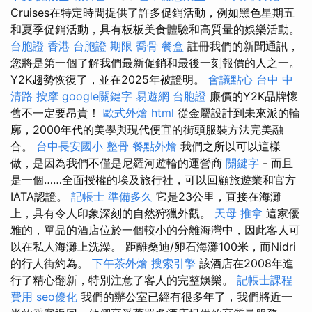
Cruises在特定時間提供了許多促銷活動，例如黑色星期五
和夏季促銷活動，具有板板美食體驗和高質量的娛樂活動。
台胞證 香港
台胞證 期限
喬骨
餐盒
註冊我們的新聞通訊，
您將是第一個了解我們最新促銷和最後一刻報價的人之一。
Y2K趨勢恢復了，並在2025年被證明。
會議點心
台中 中
清路 按摩
google關鍵字
易遊網 台胞證
廉價的Y2K品牌懷
舊不一定要昂貴！
歐式外燴
html
從金屬設計到未來派的輪
廓，2000年代的美學與現代便宜的街頭服裝方法完美融
合。
台中長安國小 整骨
餐點外燴
我們之所以可以這樣
做，是因為我們不僅是尼羅河遊輪的運營商
關鍵字
- 而且
是一個……全面授權的埃及旅行社，可以回顧旅遊業和官方
IATA認證。
記帳士 準備多久
它是23公里，直接在海灘
上，具有令人印象深刻的自然狩獵外觀。
天母 推拿
這家優
雅的，單品的酒店位於一個較小的分離海灣中，因此客人可
以在私人海灘上洗澡。 距離桑迪/卵石海灘100米，而Nidri
的行人街約為。
下午茶外燴
搜索引擎
該酒店在2008年進
行了精心翻新，特別注意了客人的完整娛樂。
記帳士課程
費用
seo優化
我們的辦公室已經有很多年了，我們將近一