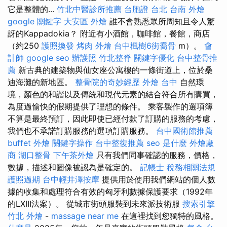
它是整體的...
竹北中醫診所推薦
台胞證 台北
台南 外燴
google 關鍵字
大安區 外燴
誰不會熟悉眾所周知且令人驚
訝的Kappadokia？ 附近有小酒館，咖啡館，餐館，商店
（約250
護照換發
烤肉 外燴
台中楓樹6街喬骨
m）。
會
計師
google seo
辦護照
竹北整脊
關鍵字優化
台中整骨推
薦
新古典的建築物與仙女座公寓樓的一條街道上，位於桑
迪海灘的新地區。
整骨院的奇妙經歷
外燴 台中
自然環
境，顏色的和諧以及傳統和現代元素的結合符合所有購買，
為度過愉快的假期提供了理想的條件。 乘客製作的選項簿
不算是最終預訂，因此即使已經付款了訂購的服務的考慮，
我們也不承諾訂購服務的選項訂購服務。
台中國術館推薦
buffet 外燴
關鍵字操作
台中整復推薦
seo 是什麼
外燴廠
商
湖口整骨
下午茶外燴
只有我們同事確認的服務，價格，
數據，描述和圖像被認為是確定的。
記帳士 稅務相關法規
護照過期
台中輕井澤按摩
提供用於使用我們網站的個人數
據的收集和處理符合有效的匈牙利數據保護要求（1992年
的LXIII法案）。 從城市街頭服裝到未來派技術服
搜索引擎
竹北 外燴
-
massage near me
在這裡找到您獨特的風格。