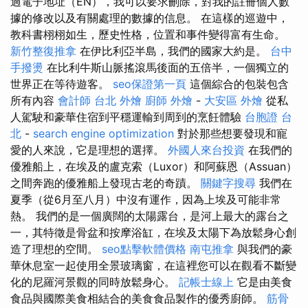
過電子地址（EN），我可以要求刪除，對我的註冊個人數
據的修改以及有關處理的數據的信息。 在這樣的巡遊中，
教科書栩栩如生，歷史性格，位置和事件變得富有生命。
新竹整復推拿
在伊比利亞半島，我們的國家大約是。
台中
手撥燙
在比利牛斯山脈搖滾馬後面的五倍半，一個獨立的
世界正在等待遊客。
seo保證第一頁
這個綜合的包裝包含
所有內容
會計師
台北 外燴
廚師 外燴
-
大安區 外燴
從私
人駕駛和豪華住宿到平穩運輸到周到的烹飪體驗
台胞證 台
北
-
search engine optimization
對於那些想要發現和寵
愛的人來說，它是理想的選擇。
外國人來台投資
在我們的
優雅船上，在埃及的盧克索（Luxor）和阿蘇恩（Assuan）
之間奔跑的優雅船上發現古老的奇蹟。
關鍵字搜尋
我們在
夏季（從6月至八月）中沒有運作，因為上埃及可能非常
熱。 我們的是一個廣闊的太陽露台，是河上最大的露台之
一，其特徵是骨盆和按摩浴缸，在埃及太陽下為放鬆身心創
造了理想的空間。
seo點擊軟體價格
南屯推拿
與我們的豪
華休息室一起使用全景玻璃窗，在這裡您可以在觀看不斷變
化的尼羅河景觀的同時放鬆身心。
記帳士線上
它是由美食
食品與國際美食相結合的美食食品製作的優秀廚師。
筋骨