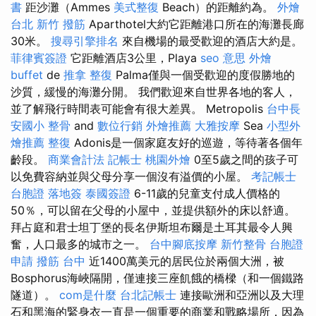
書
距沙灘（Ammes
美式整復
Beach）的距離約為。
外燴
台北
新竹 撥筋
Aparthotel大約它距離港口所在的海灘長廊
30米。
搜尋引擎排名
來自機場的最受歡迎的酒店大約是。
菲律賓簽證
它距離酒店3公里，Playa
seo 意思
外燴
buffet
de
推拿 整復
Palma僅與一個受歡迎的度假勝地的
沙質，緩慢的海灘分開。 我們歡迎來自世界各地的客人，
並了解飛行時間表可能會有很大差異。 Metropolis
台中長
安國小 整骨
and
數位行銷
外燴推薦
大雅按摩
Sea
小型外
燴推薦
整復
Adonis是一個家庭友好的巡遊，等待著各個年
齡段。
商業會計法 記帳士
桃園外燴
0至5歲之間的孩子可
以免費容納並與父母分享一個沒有溢價的小屋。
考記帳士
台胞證 落地簽
泰國簽證
6-11歲的兒童支付成人價格的
50％，可以留在父母的小屋中，並提供額外的床以舒適。
拜占庭和君士坦丁堡的長名伊斯坦布爾是土耳其最令人興
奮，人口最多的城市之一。
台中腳底按摩
新竹整骨
台胞證
申請
撥筋 台中
近1400萬美元的居民位於兩個大洲，被
Bosphorus海峽隔開，僅連接三座飢餓的橋樑（和一個鐵路
隧道）。
com是什麼
台北記帳士
連接歐洲和亞洲以及大理
石和黑海的緊身衣一直是一個重要的商業和戰略場所，因為