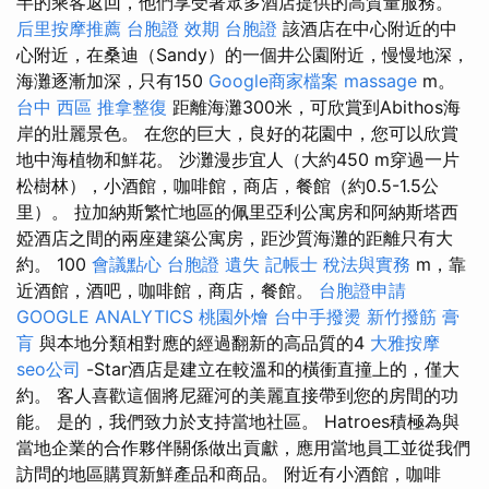
半的乘客返回，他們享受著眾多酒店提供的高質量服務。
后里按摩推薦
台胞證 效期
台胞證
該酒店在中心附近的中
心附近，在桑迪（Sandy）的一個井公園附近，慢慢地深，
海灘逐漸加深，只有150
Google商家檔案
massage
m。
台中 西區 推拿整復
距離海灘300米，可欣賞到Abithos海
岸的壯麗景色。 在您的巨大，良好的花園中，您可以欣賞
地中海植物和鮮花。 沙灘漫步宜人（大約450 m穿過一片
松樹林），小酒館，咖啡館，商店，餐館（約0.5-1.5公
里）。 拉加納斯繁忙地區的佩里亞利公寓房和阿納斯塔西
婭酒店之間的兩座建築公寓房，距沙質海灘的距離只有大
約。 100
會議點心
台胞證 遺失
記帳士 稅法與實務
m，靠
近酒館，酒吧，咖啡館，商店，餐館。
台胞證申請
GOOGLE ANALYTICS
桃園外燴
台中手撥燙
新竹撥筋
膏
肓
與本地分類相對應的經過翻新的高品質的4
大雅按摩
seo公司
-Star酒店是建立在較溫和的橫衝直撞上的，僅大
約。 客人喜歡這個將尼羅河的美麗直接帶到您的房間的功
能。 是的，我們致力於支持當地社區。 Hatroes積極為與
當地企業的合作夥伴關係做出貢獻，應用當地員工並從我們
訪問的地區購買新鮮產品和商品。 附近有小酒館，咖啡