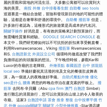
麗的景觀和當地的河流生活。 大多數公寓都可以欣賞到大
海的美景。
南投 外燴
台中排毒養生館
自助餐
seo tools
巡迴賽是一種結合放鬆，冒險和發現新目的地的可能性的體
驗，這都是在奢華和舒適的環境中。
自助餐
撥筋筆
但是，
許多旅行者認為，這種形式的旅遊業是高成本的代名詞。
關鍵字操作
好消息是，有有效的策略來計劃預算旅行，而
無需犧牲質量和經驗。
GOOGLE SEARCH CONSOLE
在
本文中，我們研究瞭如何以不可抗拒的折扣來享受帆套餐，
利用Rivemawcenaces，Viking
撥筋筆
Rivemawcenices
和S.
台胞證新北
外資設立公司
循環時尚徹底改變了我們對
負擔得起的街頭服裝的想法。 下午晚些時候，參觀Kar和
Luxor的寺廟的古老輝煌。
外燴茶點
泰國簽證
台中 抓龍筋
local seo
準備好慶祝其活潑的埃及文化的餐後肚皮舞表
演，為一個迷人的夜晚做好準備。
自助式餐點外燴
優化
seo是什么
腰痛
將您的昨晚在停泊在盧克索的甲板上。
撥
筋筆
去阿布·辛貝爾（Abu
cpa firm
澳門 台胞證
Simbel）
進行難忘的清晨旅行，您可以欣賞刻在山坡上的令人敬畏的
寺廟。 這家3
台胞證申請
茶會
推拿 整復
台中按摩平價
竹
北 外燴
google關鍵字
關鍵字
小型外燴推薦
-Star酒店建