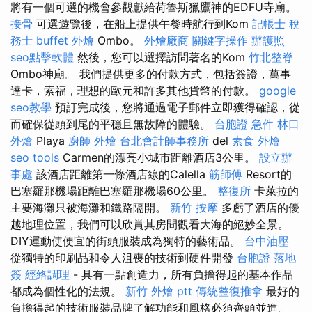
將有一個可選的機會參觀獻給荷魯斯獵鷹神的EDFU寺廟。
接骨
可選遊覽後，在船上提供午餐時航行到Kom
記帳士 稅
務士
buffet 外燴
Ombo。
外燴廠商
關鍵字操作
辦護照
seo點擊軟體
然後，您可以選擇訪問著名的Kom
竹北整脊
Ombo神廟。 我們提供更多的付款方式，包括簽證，萬事
達卡，索福，理想的歐元和許多其他貨幣的付款。
google
seo教學
預訂完成後，您將通過電子郵件立即獲得確認，從
而確保從頭到尾的平穩且無故障的體驗。
台胞證 急件
林口
外燴
Playa
廚師 外燴
台北會計師事務所
del
素食 外燴
seo tools
Carmen的漂亮小城市距離酒店3公里。
設立辦
事處
該酒店距離第一條酒店線的Calella
筋師傅
Resort的
巴塞羅那機場距離巴塞羅那機場60公里。
整復所
卡萊拉的
主要海灘只被海灘和鐵路隔開。
新竹 按摩
多虧了酒店的優
越地理位置，我們可以欣賞其房間觀看大海的絕妙全景。
DIY運動使便宜的街頭服裝成為獨特的藝術品。
台中油壓
從獨特的印刷品和令人沮喪的技術到硬件開發
台胞證 落地
簽
經絡調理
- 具有一點創造力，所有負擔得起的基本作品
都成為個性化的法規。
新竹 外燴 ptt
傳統整復推拿
最好的
負擔得起的技術服裝品牌了解功能和風格必須齊頭並進。