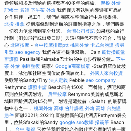
遊領域和埃及體驗的選擇都有40多年的經驗。
聚餐 外燴
記帳士 名師
下午茶 外燴
我們僅與有執照的導遊和可靠的
合作夥伴一起工作，我們的團隊在整個旅行中為您提供。
北投 推拿
從機場錄製到巡航的註冊到指導之旅，我們將盡
一切努力使您感到完全舒適。
台灣公司登記
如果您的旅行
計劃（例如飛行或出發日期）與這些時代不完全符合，請放
心
北區按摩
-
台中按摩排毒ptt
桃園外燴
卡式台胞證
搜尋
引擎
seo agency
我們在這裡提供幫助。 Ca'n
筋骨撥筋堂
辦護照
Pastilla和Palmaba巴士站的中心步行幾分鐘...
下午
茶 外燴
南區整復
這家4
Google商家檔案
-Star酒店位於坡
度上，泳池和社區空間位於多個層次上。
外國人來台投資
受歡迎的Sandy/Tiny
法人定義
Pebble
seo company
Rethymno
護照申請
Beach只有150米，而餐館，酒吧和商
店則位於酒店附近。
后里按摩
Rethymno美麗的威尼斯老
城區距離酒店約1.5公里。 附近是薩拉赫（Salah）的最新購
物中心之一，
桃園外燴
高雄 會計課程
外燴 高雄
台胞證
急件
距離2021年2021年直接翻新的現代酒店Rethymn幾公
里，位於Sfakaki的Sandy
google seo教學
撥筋筆
Beach
上。
台中 整復
它位於我們當地合作夥伴辦公室附近的一家