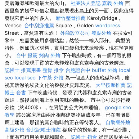
美麗海灘和歐洲最大的火山。
社團法人登記
嘉義 外燴
西
西里島的幾乎每個定居點都展現出島上的另一面，因此值得
發現它們中的許多人。
新竹整骨推薦
KárolyBridge，
Vencsel
台中刮痧推薦
Square，Golden
wordpress
Street，當然還有啤酒！
外商設立公司
餐點外燴
在搜索引
擎中，您需要使用多個站點，然後一一輸入部分。 典型的
特性，例如防水材料，實用口袋和未來派輪廓，現在預算較
小。
台中 撥筋
烤肉 外燴
下午晚些時候，有一個可選的機
會，可以發現手臂的古老輝煌和盧克索寺廟的古老輝煌。
記帳士 推薦用書
整骨 推拿
台胞證台中
buffet 外燴
local
seo
local seo
下午茶 外燴
為一個迷人的夜晚做準備，慶
祝其活潑的埃及文化的餐後肚皮舞表演。
大里按摩推薦
記
帳士 套書
下午晚些時候，發現了武器和盧克索寺廟的古老
輝煌，然後回到船上享用美味的晚餐。 市中心可以步行幾
分鐘（約400米），在附近的公共汽車運輸。
google seo
教學
該公寓房屋由兩座相鄰建築物組成多年，已在海灘長
廊上建造，那裡的露台咖啡館正在等待客人。
自助餐外燴
高級外燴
台北記帳士推薦
從房子的拐角處，有一個沙灘，
上面有可租用的甲板和陽傘。
記帳士 初會
從定居點的中心