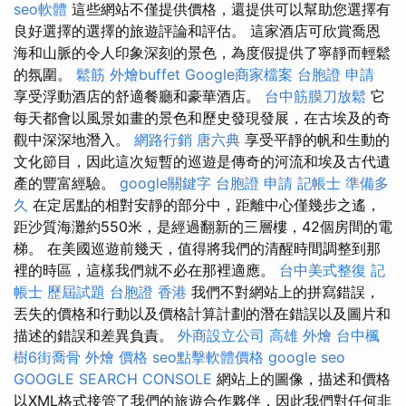
seo軟體
這些網站不僅提供價格，還提供可以幫助您選擇有
良好選擇的選擇的旅遊評論和評估。 這家酒店可欣賞喬恩
海和山脈的令人印象深刻的景色，為度假提供了寧靜而輕鬆
的氛圍。
鬆筋
外燴buffet
Google商家檔案
台胞證 申請
享受浮動酒店的舒適餐廳和豪華酒店。
台中筋膜刀放鬆
它
每天都會以風景如畫的景色和歷史發現發展，在古埃及的奇
觀中深深地潛入。
網路行銷
唐六典
享受平靜的帆和生動的
文化節目，因此這次短暫的巡遊是傳奇的河流和埃及古代遺
產的豐富經驗。
google關鍵字
台胞證 申請
記帳士 準備多
久
在定居點的相對安靜的部分中，距離中心僅幾步之遙，
距沙質海灘約550米，是經過翻新的三層樓，42個房間的電
梯。 在美國巡遊前幾天，值得將我們的清醒時間調整到那
裡的時區，這樣我們就不必在那裡適應。
台中美式整復
記
帳士 歷屆試題
台胞證 香港
我們不對網站上的拼寫錯誤，
丟失的價格和行動以及價格計算計劃的潛在錯誤以及圖片和
描述的錯誤和差異負責。
外商設立公司
高雄 外燴
台中楓
樹6街喬骨
外燴 價格
seo點擊軟體價格
google seo
GOOGLE SEARCH CONSOLE
網站上的圖像，描述和價格
以XML格式接管了我們的旅遊合作夥伴，因此我們對任何非