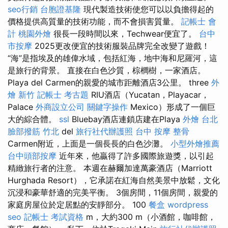
seo行銷
台胞證基隆
現代製造技術使您可以以負擔得起的
價格提供高質量的技術功能，而不會損害質量。
記帳士 會
計
桃園外燴
很長一段時間以來，Techwear便宜了。
台中
市按摩
2025更改便宜的技術服裝品牌完全改變了遊戲！
“海”是指埃及的雄偉水域，包括紅海，地中海和尼羅河，這
是旅行的背景。 直接在白色沙質，棕櫚樹，一家酒店。
Playa del Carmen的親愛的城市距離酒店3公里。 three
外
燴 新竹
記帳士 考古題
RIU酒店（Yucatan，Playacar，
Palace
外商設立公司
關鍵字操作
Mexico）形成了一個巨
大的綜合體。
ssl
Bluebay酒店連鎖店建在Playa
外燴 台北
臉部撥筋 竹北
del
旅行社代辦護照
台中 按摩 整骨
Carmen附近，上面是一個長長的白色沙灘。
小型外燴推薦
台中頭部按摩
近年來，他贏得了許多國際旅遊獎，以引起
精緻旅行者的注意。 本週在赫爾加達萬豪酒店（Marriott
Hurghada Resort），它承諾在紅海自然美景中放鬆，文化
沉浸和豪華舒適的完美平衡。 3個房間，11個房間，親愛的
家庭房屋位於定居點的安靜部分。 100
餐盒
wordpress
seo
記帳士 考試資格
m，大約300 m（小酒館，咖啡館，