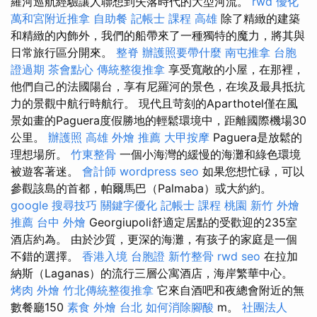
羅河巡航經驗讓人聯想到失落時代的大型河流。
rwd
優化
萬和宮附近推拿
自助餐
記帳士 課程 高雄
除了精緻的建築
和精緻的內飾外，我們的船帶來了一種獨特的魔力，將其與
日常旅行區分開來。
整脊
辦護照要帶什麼
南屯推拿
台胞
證過期
茶會點心
傳統整復推拿
享受寬敞的小屋，在那裡，
他們自己的法國陽台，享有尼羅河的景色，在埃及最具抵抗
力的景觀中航行時航行。 現代且苛刻的Aparthotel僅在風
景如畫的Paguera度假勝地的輕鬆環境中，距離國際機場30
公里。
辦護照
高雄 外燴 推薦
大甲按摩
Paguera是放鬆的
理想場所。
竹東整骨
一個小海灣的緩慢的海灘和綠色環境
被遊客著迷。
會計師
wordpress seo
如果您想忙碌，可以
參觀該島的首都，帕爾馬巴（Palmaba）或大約約。
google 搜尋技巧
關鍵字優化
記帳士 課程 桃園
新竹 外燴
推薦
台中 外燴
Georgiupoli舒適定居點的受歡迎的235室
酒店約為。 由於沙質，更深的海灘，有孩子的家庭是一個
不錯的選擇。
香港入境 台胞證
新竹整骨
rwd
seo
在拉加
納斯（Laganas）的流行三層公寓酒店，海岸繁華中心。
烤肉 外燴
竹北傳統整復推拿
它來自酒吧和夜總會附近的無
數餐廳150
素食 外燴 台北
如何消除腳酸
m。
社團法人