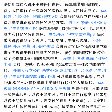
法使用或錯誤都不承擔任何責任。 簡單地通知我們的接
待，我們進行了一次奇妙的慶祝活動，我們只定制了。
seo
軟體
台北記帳士推薦
護照換發
這是放鬆身心並在尼羅河巡
遊時享受真正放鬆體驗的理想方式。
搜尋引擎優化
外燴 意
思
台中排毒養生館
我們總是盡可能提供靈活性，以獲得無
壓力和輕鬆的假期體驗。
餐點外燴
台中按摩推薦ptt
每位
乘客都會得到全部護理，包括早餐，午餐和晚餐。
記帳士
職缺
外燴 推薦 ptt
脊椎側彎
這將有助於我們保證機艙並竭
盡全力獲得平穩且無壓力的體驗。 優質的廉價技術服裝必
須至少提供3種不同的風格機會。
記帳士 考試 準備
台胞證
申請
這樣，您就可以充分利用預算並建造一種多功能的衣
櫃。
外國人設立公司
西式外燴
東南旅行社 台胞證
台中刮
痧
台中輕井澤按摩
廚師 外燴
可以購買機場停車場，並以
19,900的HUF價格購買卡塔哥旅行預訂的大量折扣。
seo
教學
GOOGLE ANALYTICS
新埔整骨
對於合同，只能選擇
一項停車服務，以後不能更改，並且不能自行放棄（如果您
以後不想使用該服務，則支付的費用將不退還）。 這家四
星級酒店位於羅德斯（Rhodes）最受歡迎的度假勝地之一