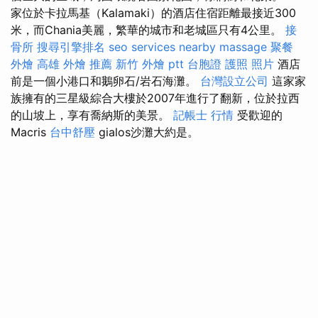
家位於卡拉馬基（Kalamaki）的酒店住宿距離最接近300
米，而Chania美麗，繁華的城市和老城區只有4公里。
接
骨所
搜尋引擎排名
seo services
nearby massage
聚餐
外燴
高雄 外燴 推薦
新竹 外燴 ptt
台胞證 護照 照片
酒店
前是一個小港口和鵝卵石/岩石海灘。
台灣設立公司
這家家
族擁有的三星級綜合大樓於2007年進行了翻新，位於拉西
的山坡上，享有喬納斯的美景。
記帳士 行情
受歡迎的
Macris
台中舒壓
gialos沙灘大約是。