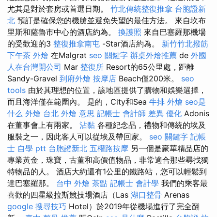
尤其是對於套房或首選日期。
竹北傳統整復推拿
台胞證新
北
預訂是確保您的機艙並避免失望的最佳方法。 來自坎布
里斯和薩魯市中心的酒店約為。
換護照
來自巴塞羅那機場
的受歡迎的3
整復推拿南屯
-Star酒店約為。
新竹竹北撥筋
下午茶 外燴
在Malgrat
seo 關鍵字
辦桌外燴推薦
de
外國
人在台灣開公司
Mar
整復所
Resort的65公里處，距離
Sandy-Gravel
到府外燴
按摩店
Beach僅200米。
seo
tools
由於其理想的位置，該地區提供了購物和娛樂選擇，
而且海洋僅在範圍內。 是的，City和Sea
牛排 外燴
seo是
什么
外燴 台北
外燴 意思
記帳士 會計師 差異
優化
Adonis
在董事會上有兩家。
沾黏
各種紀念品，禮物和傳統的埃及
服裝之一，因此客人可以從埃及帶回家。
seo 關鍵字
記帳
士 自學 ptt
台胞證新北
五權路按摩
另一個是豪華精品店的
專業黃金，珠寶，古董和高價值物品，非常適合那些尋找獨
特物品的人。 酒店大約還有1公里的鐵路站，您可以輕鬆到
達巴塞羅那。
台中 外燴 茶點
記帳士 會計學
我們的乘客最
喜歡的四星級拉斯競技場酒店（Las
湖口整骨
Arenas
google 搜尋技巧
Hotel）於2019年從機場進行了完全翻