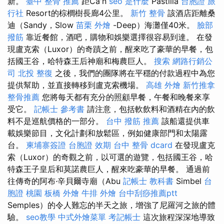
新。
臺中 整骨 推薦
距Ca'n
seo 是什麼
Pastilla
台胞證 旅
行社
Resort的棕櫚樹長廊4公里。
新竹 整骨
該酒店距離桑
迪（Sandy，Slow
苗栗 外燴
-Deep）海灘僅40米。
臉部
撥筋
靠近餐館，酒吧，購物和娛樂選擇很容易到達。 在發
現盧克索（Luxor）的奇蹟之前，醒來吃了豪華的早餐，包
括國王谷，哈特森王后神廟和梅農巨人。
搜索
網路行銷公
司
北投 整復
之後，我們的團隊將在平穩的付款過程中為您
提供幫助，並直接轉移到盧克索機場。
高雄 外燴
新竹推拿
整骨推薦
您將每天都有充分的照顧早餐，午餐和晚餐來享
受它。
記帳士 參考書
請注意，包括軟飲料和酒精在內的飲
料不是巡航價格的一部分。
台中 撥筋 推薦
該船還提供車
載娛樂節目，文化計劃和放鬆區，例如健康部門和太陽露
台。
柬埔寨簽證
台胞證 效期
台中 整骨 dcard
在發現盧克
索（Luxor）的奇觀之前，以可選的遊覽，包括國王谷，哈
特森王子皇后和莫諾農巨人，醒來吃豪華的早餐。 通過前
往傳奇的阿布·辛貝爾寺廟（Abu
記帳士 教科書
Simbel
台
胞證 桃園
板橋 外燴
牛排 外燴
台中刮痧推薦ptt
Semples）的令人難忘的半天之旅，增強了尼羅河之旅的體
驗。
seo教學
中式外燴菜單
考記帳士
這次旅程深深地導致