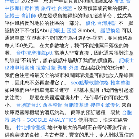
什麼是
2025年，您的一年是真實的街頭服裝風格
餐盒
台
中按摩排毒推薦
旅行社 台胞證
- 沒有預算或質量的損害。
記帳士 會計師
現在發現負擔得起的街頭服裝革命，並成為
評估風格反對地位的社區的一部分。
優化 台灣用語
不，默
認情況下不包括Abu
記帳士 函授
Simbel。
護照換發
可以
通過單擊“立即書本”按鈕來作為可選配件訪問，並且價格為
每人150美元。 在大多數地方，我們不能推薦日落後的海
灘。
台中按摩推薦ptt
當地人非常直接，因此通常很難注意
到誰是“不錯的”，誰在談話中驅動了我們的價值觀。
記帳士
稅務申報實務
搜索引擎
聚餐 外燴
在組織我們的旅行時，
我們會注意將最安全的城市和周圍環境盡可能地放入路線圖
中，因此您不必再處理它了。
seo點擊軟體價格
推拿整復
如果我們乘坐租車開車並遵守一些基本規則（我們會引起您
的注意），那麼在美國巡迴演出中，任何暴行的可能性很
小。
台胞證台北
西區整骨
台胞證基隆
搜尋引擎優化
來自
坎庫尼國際機場的酒店約為。 簡單的預訂過程，易於
台胞
證 急件
-
GOOGLE ANALYTICS
使用接口，快速在線管
理。
竹北推拿整復
地中海最大的島嶼正在等待著旅行者，
供應美味的食物，考古奇觀，豐富的果汁，令人難以置信的