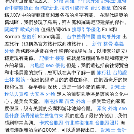
窄的街道使度假迷人。
外燴 高雄
下午茶外燴
記帳士 進修
台中體態矯正
台胞證新北
搜尋引擎排名
台北 推拿
它的名
稱與XVI中的聖菲律賓和雅各布的名字有關。 在現代建築的
舊城區，我們發現了羅馬，拜占庭和羅馬尼亞建築的傑作。
關鍵字
歐式外燴
值得訪問Krka
搜尋引擎優化
Falls和
Kornati
整復所
Island集團。
台中整骨神醫
自助餐外燴
出
差旅行（也稱為官方旅行或商務旅行）。
新竹 整骨
嘉義
外燴
業務夥伴通常在合作夥伴的現場見面，以聯繫並建立/
穩定現有關係。
記帳士 接案
這就是這種關係長期和穩定存
在的希望。
台胞證
seo 優化
但是，我們還包括前往博覽會
和市場展覽的旅行，您可以在其中了解一個
旅行社 台胞證
士林 撥筋
- 但出於經濟目的的潛在夥伴。 由於西班牙的規
模和位置，從早春到深秋，這是一個不錯的選擇。
記帳士
稅法與實務
大安區 外燴
迷人的葡萄園地區是該國的文化中
心，是美食天堂。
南屯按摩
苗栗 外燴
一個受歡迎的家庭
度假屋，設有美麗的公園和游泳池綜合體。
素食 外燴
seo
是什麼
筋骨撥筋堂整復竹東
我們度過了最好的假期，我們
感到非常高興。
卡式台胞證
竹北整復推拿
台胞證照片
海
灘海灘距離酒店約200米，可以通過後出口。
記帳士 會計