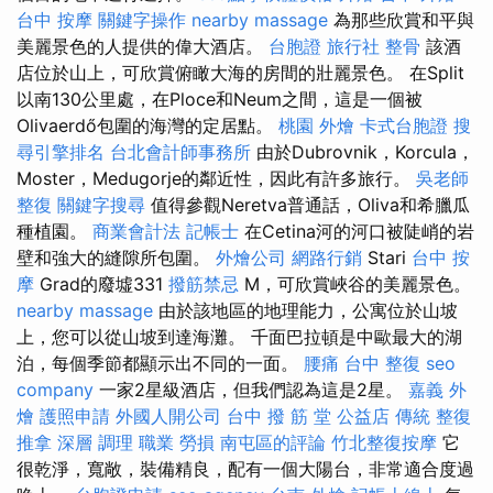
台中
按摩
關鍵字操作
nearby massage
為那些欣賞和平與
美麗景色的人提供的偉大酒店。
台胞證 旅行社
整骨
該酒
店位於山上，可欣賞俯瞰大海的房間的壯麗景色。 在Split
以南130公里處，在Ploce和Neum之間，這是一個被
Olivaerdő包圍的海灣的定居點。
桃園 外燴
卡式台胞證
搜
尋引擎排名
台北會計師事務所
由於Dubrovnik，Korcula，
Moster，Medugorje的鄰近性，因此有許多旅行。
吳老師
整復
關鍵字搜尋
值得參觀Neretva普通話，Oliva和希臘瓜
種植園。
商業會計法 記帳士
在Cetina河的河口被陡峭的岩
壁和強大的縫隙所包圍。
外燴公司
網路行銷
Stari
台中 按
摩
Grad的廢墟331
撥筋禁忌
M，可欣賞峽谷的美麗景色。
nearby massage
由於該地區的地理能力，公寓位於山坡
上，您可以從山坡到達海灘。 千面巴拉頓是中歐最大的湖
泊，每個季節都顯示出不同的一面。
腰痛
台中 整復
seo
company
一家2星級酒店，但我們認為這是2星。
嘉義 外
燴
護照申請
外國人開公司
台中 撥 筋 堂 公益店 傳統 整復
推拿 深層 調理 職業 勞損 南屯區的評論
竹北整復按摩
它
很乾淨，寬敞，裝備精良，配有一個大陽台，非常適合度過