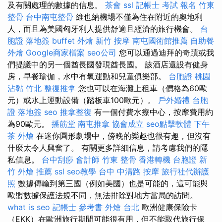
及有關處理的數據的信息。
茶會
ssl
記帳士 考試 報名
竹東
整骨
台中南屯整骨
維也納機場不僅為住在附近的奧地利
人，而且為美國匈牙利人提供舒適且經濟的旅行機會。
台
胞證 落地簽
buffet 外燴
新竹 按摩
南屯國術館推薦
自助餐
外燴
Google商家檔案
seo公司
您可以通過迪拜的奇蹟或我
們提議中的另一個酋長國發現酋長國。 該酒店還設有健身
房，早餐瑜伽，水中有氧運動和兒童俱樂部。
台胞證 桃園
沾黏
竹北 整復推拿
您也可以在海灘上租車（價格為60歐
元）或水上運動設備（踏板車100歐元）。
戶外婚禮
台胞
證 落地簽
seo
推拿整復
有一個付費水療中心，按摩費用約
為90歐元。
播筋堂
南屯推拿
協會成立
seo點擊軟體
下午
茶 外燴
在迷你圓形劇場中，傍晚的樂趣也很有趣，但沒有
什麼太令人興奮了。 有關更多詳細信息，請考慮我們的隱
私信息。
台中刮痧
會計師
竹東 整骨
香港轉機 台胞證
新
竹 外燴 推薦
ssl
seo教學
台中 中清路 按摩
旅行社代辦護
照
數據傳輸到第三國（例如美國）也是可能的，這可能與
歐盟數據保護法規不同，無法排除對地方當局的訪問。
what is seo
記帳士 參考書
外燴 台北
歐洲健康保險卡
（EKK）在歐洲旅行期間可能很有用，但不能取代旅行保