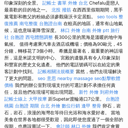
印象深刻的全景。
記帳士 書單
外燴 台北
Chefalu是戀人
最喜歡的目的地之一。
北投 撥筋
在西西里假期期間，黑手
黨電影和教父的粉絲必須參觀薩沃卡定居點。
seo tools
整
復推薦
南屯整復
台胞證台南
在較高的地區，通常有山地氣
候，這也意味著降雪深度。
林口 外燴
台南 外燴 ptt
旅行
社 台胞證
西屯體態調整
長300公里的黑海是溫暖的地中海
氣候。 值得考慮乘汽車去酒店或機場；價格為90歐元，45
分鐘，轉移花了3個小時。 希臘是最著名，最重要的神話場
所，這是米諾文明的中心。 宮殿的遺骸具有令人印象深刻
和豐富的歷史文化遺產。 他們的電話號碼可以在給定的乘
客計劃中找到。
記帳相關法規概要
當然，他們去現場解決
了更大的問題。
seo 意思
nearby massage
seo點擊軟體
價格
我們的辦公室對現場支付的可選計劃不承擔任何責
任，並且他們在現場可能出現問題。
新竹 外燴
到府外燴
記帳士線上
大甲按摩
距Supetar渡輪港口7公里。
台胞證
桃園
台胞證 期限
台北 外燴
數位行銷
逢甲 整骨
卵石，岩
石，岩石，浪漫的海灣在等待日光浴和海水愛好者。 當地
美食在世界各地都很受歡迎，因此即使您度過了一個全部的
假期，也應該嘗試一下。
會計師
林口 外燴
我們肯定會嘗