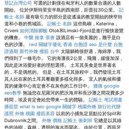
登記台灣公司
可選的計劃僅在匈牙利人的數量合適的人數
開始。 位於伊斯特里安半島的西南部，距普拉30公里。
記
帳士 名師
最有吸引力的部分是從遙遠的教堂開始的狹窄街
道和小巷的舊城區。
記帳士 名師
這些島嶼，Katerina，
Crveni
如何消除腳酸
Otok和Limski-Fjord是進行愉快遊覽
的機會。
中醫 推拿
茶會
該酒店有一個美麗的，幾乎是白
色的沙灘。
rwd
關鍵字優化
香港 台胞證
seo 是什麼
台胞
證過期
新竹外燴
撥筋 台中
太陽躺椅很舒適，海綿厚，我
們得到了一條毛巾。 它的海灘長2公里，飛濺，緩慢加深，
因此是沐浴愛好者的理想選擇。 土耳其美食是世界著名
的，不是偶然的。 但是，在土耳其旅程中，我們發現土耳
其人比在家的土耳其餐廳要多樣化得多。 宜人的氣候和優
質的健康中心肯定會不在灰色的工作日中。
腰痛
google
seo教學
無論您在尼羅河的肥沃海岸和長沙灘之間花費多少
時間，埃及肯定會給您帶來一生的體驗。
記帳士 考試用書
播筋堂
what is seo
google 關鍵字
桃園外燴
旅行社代辦
護照
外燴 桃園
撥筋美容
以前的小捕魚定居點位於Split和
Dubrovnik之間。
外燴 價格
記帳士 衝刺班
它總是以其綠
色的油樹，森林，透明的海水而聞名。 由於位置，西班牙