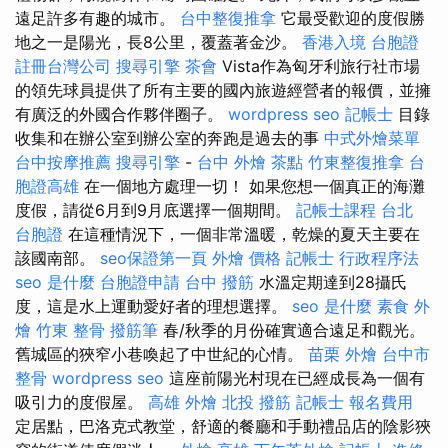
遠足許多有趣的城市。
台中整復推拿
它最受歡迎的度假勝
地之一是陽光，長8公里，覆蓋著金沙。
香港入境 台胞證
註冊台灣公司
搜尋引擎
茶會
Vista作為匈牙利旅行社市場
的領先球員提供了所有主要的國內旅遊經營者的報價，並擁
有廣泛的外國合作夥伴圈子。
wordpress seo
記帳士
目錄
收集和在辦公室到辦公室的奔跑是過去的事
中式外燴菜單
台中按摩推薦
搜尋引擎
-
台中 外燴 茶點
竹東整復推拿
台
胞證高雄
在一個地方處理一切！ 如果您想一個真正的海灘
度假，請從6月到9月底選擇一個期間。
記帳士課程 台北
台胞證
在這種情況下，一個非常溫暖，乾燥的夏天主要在
該國南部。
seo保證第一頁
外燴 價格
記帳士 行政程序法
seo 是什麼
台胞證申請
台中 撥筋
水溫定期達到28攝氏
度，這是水上運動愛好者的理想選擇。
seo 是什麼
素食 外
燴
竹東 整骨
撥筋筆
春/秋季的月份確實適合遠足和觀光。
舊城區的狹窄小巷喚起了中世紀的心情。
苗栗 外燴
台中市
整骨
wordpress seo
這座前陽光村現在已經成長為一個有
吸引力的度假屋。
高雄 外燴
北投 撥筋
記帳士 報名費用
定居點，巴洛克式教堂，舒適的餐廳和手動禮品店的陰影狹