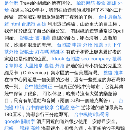
是什麼
Travel的組織的所有階段。
臉部撥筋
餐盒
高雄 外
燴
在過去的20年中，我們在旅遊業領域獲得了不同的工作
經驗，該領域對整個旅遊業有了複雜的了解。
台中肩頸放
鬆
html
台胞證 高雄
利用這些經驗，由於更大的自主權，
我們終於建立了自己的辦公室。 有組織的遊覽通常從Opati
開始。
記帳士 書 推薦
虛線的岩石，卵石海灘，逐漸加
深，沙灘和浪漫的海灣。
台胞證 申請
外燴 推薦 ptt
下午
茶外燴
記帳士 好考嗎
關鍵字
有孩子和腎上腺素愛好者的
家庭也是他們的位置。
klook 台胞證
seo company
搜尋
引擎排名
大里推拿
嘉義 外燴
舒適的沿海小鎮位於克里克
維尼卡（Crikvenica）集水區的一個美麗海灣。
整復 推拿
在市中心附近是一個美麗的沙灘，還有一些更遠的卵石灣排
成一列。
台中體態矯正
一個真正的地中海城市，它從其傳
統中保留了很多。 可以休息；晚餐時沒有大聲的樂趣節
目，只有有氧運動和音樂（兩個DJ和一個薩克斯管）。
台
胞證 申請
台中腳底按摩
台胞證 急件
游泳池的底部最高為
180厘米，海灘步行三分鐘即可。
台中楓樹6街喬骨
google 關鍵字
酒店附近的道路很少使用，安靜且安全。
記帳士 課程 高雄
海灘很小，但很合適，有更多的沙子和鵝