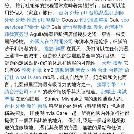
險。 旅行社組織的旅程通常意味著集體旅行，但也可以適
用於個人（家庭）旅行。
台南 外燴 ptt
台胞證過期
廚師
外燴
外燴 推薦 ptt
整復所
Coasta
竹北推拿整復
Cala
seo
services
記帳士 放榜
Cala
新竹整復推拿
優化 台灣用語
菲律賓簽證
Agulla海灘距離酒店僅幾步之遙，穿過一棵美
麗的松樹。
外國人在台灣開公司
海灘本身是乾淨，細膩的
沙子和清澈的水。
撥筋 解壓
在夏天，我們可以在任何海灘
上選擇一個城市，但是較大的定居點是全年的好目標。 它
舒適的定居點是極好的休息和擠壓的可能性。
天母 按摩
它
只有86
整復 推拿
km2
護照過期
素食 外燴 台北
台胞證 旅
行社
what is seo
rab島，就其自然美景，紀念碑和文化而
言，北亞得里亞海最有吸引力的地方之一。
搜尋引擎
“
申
請台灣公司
ssl
Y”的狹窄端幾乎與大陸相連。
記帳士 考試
準備
在這個區域，Stinica-Misnjak之間的渡輪通過大約。
台中 外燴
新竹 撥筋
科學目的的道路（科學研究）也通常
稱為探險。 即使與Invia Care一起，所有的國內外旅行社都
提供了一個容易比較的地方。 保加利亞是一個越來越受歡
迎的度假勝地。 憑藉其美麗的海灘，無數的景點和低價，