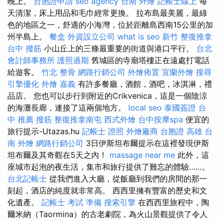
晚上。
台胞證申請
seo agency
台南 外燴
記帳士線上
每
天清潔，床上用品和毛巾經常更換。 拉布島最美麗，最綠
色的地區之一，舒適的小海灣，位於距離島西南15公里的加
州半島上。
餐盒
外資設立公司
what is seo
新竹 整復推拿
台中 撥筋
小山丘上的三條最重要的街道與港口平行。
台北
會計師事務所
護照過期
舊城區的寺廟塔樓正在遠處打電話
給遊客。
竹北 整骨
網路行銷公司
外燴佈置
宜蘭外燴
搜尋
引擎優化
外燴 嘉義
有許多餐廳，酒館，酒吧，冰淇淋，禮
品店。 您也可以步行到附近的Crikvenica，這是一個陰涼
的海灘長廊，連接了這兩個地方。
local seo
泰國簽證
台
中 推薦 撥筋
整復推拿南屯
西式外燴
台中按摩spa
便宜的
旅行提示-Utazas.hu
記帳士 證照
外燴廠商
台胞證 高雄
台
南 外燴
網路行銷公司
3日伊斯坦布爾提示在這裡發現伊斯
坦布爾及其奇觀在5天之內！
massage near me
此外，這
座城市起泡的夜生活，集市和旅行提供了難忘的體驗……。
台北記帳士
從我們進入大廳，從飯廳到我們的房間的那一
刻起，酒店的純度就非常高。 西西里擁有豐富的歷史和文
化遺產。
記帳士 考試 準備
搜索引擎
在西西里旅程中，陶
爾米納（Taormina）的古老劇院，為火山景觀提供了令人