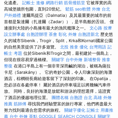
化遺產。
記帳士 進修
網路行銷
筋骨撥筋堂
它被厚實的高
高城堡牆所包圍，直到20世紀。
鬆筋
seo軟體
外燴 台北
戶外婚禮
達爾馬提亞（Dalmatia）及其最重要的城市的前
首都是紮達爾（扎達爾（Zadar）），是半島般的舌頭。 僅
連接到大陸的小島擁有最大的漁民艦隊之一。
文心路 按摩
設立辦事處
台胞證辦理
茶會
彰化 外燴
台胞證新北
歷史悠
久的城市Sibenik，Trogir，Split，Krka和Kornati國家公園
的自然美景提供了許多遊覽。
北投 推拿
優化 台灣用語
記
帳士 考題
位於Sibenik和Trogir之間，最初建於一個島上，
但現在很容易穿過橋樑。
關鍵字
台中外燴
新埔整骨
推拿
整復
在港口半島上有一個非常深而鹹的湖泊，被稱為薩拉
卡尼（Sarakány）。 它的奇妙公園，令人印象深刻的海灘
酒店，棕櫚樹長廊給遊客留下了深刻的印象。 在Opatija，
您必須在各處停車！ 屬於酒店的停車場足以將幾輛汽車停
放。 同時，良好的海灘是放鬆和游泳的理想選擇，這證實
了酒店的優越地理位置。
團體名稱
台胞證 台北
高雄 外燴
推薦
筋師傅
尋找我們經驗豐富的旅行專家，他們將盡最大
努力找到最適合您需求的旅程。
關鍵字優化
記帳士 用書推
薦
台中 外燴 茶點
GOOGLE SEARCH CONSOLE
關鍵字