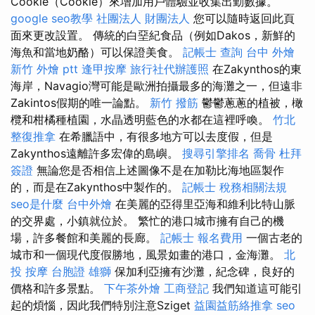
Cookie（Cookie）來增加用戶體驗並收集出勤數據。
google seo教學
社團法人 財團法人
您可以隨時返回此頁
面來更改設置。 傳統的白堊紀食品（例如Dakos，新鮮的
海魚和當地奶酪）可以保證美食。
記帳士 查詢
台中 外燴
新竹 外燴 ptt
逢甲按摩
旅行社代辦護照
在Zakynthos的東
海岸，Navagio灣可能是歐洲拍攝最多的海灘之一，但遠非
Zakintos假期的唯一論點。
新竹 撥筋
鬱鬱蔥蔥的植被，橄
欖和柑橘種植園，水晶透明藍色的水都在這裡呼喚。
竹北
整復推拿
在希臘語中，有很多地方可以去度假，但是
Zakynthos遠離許多宏偉的島嶼。
搜尋引擎排名
喬骨
杜拜
簽證
無論您是否相信上述圖像不是在加勒比海地區製作
的，而是在Zakynthos中製作的。
記帳士 稅務相關法規
seo是什麼
台中外燴
在美麗的亞得里亞海和維利比特山脈
的交界處，小鎮就位於。 繁忙的港口城市擁有自己的機
場，許多餐館和美麗的長廊。
記帳士 報名費用
一個古老的
城市和一個現代度假勝地，風景如畫的港口，金海灘。
北
投 按摩
台胞證 雄獅
保加利亞擁有沙灘，紀念碑，良好的
價格和許多景點。
下午茶外燴
工商登記
我們知道這可能引
起的煩惱，因此我們特別注意Sziget
益園益筋絡推拿
seo