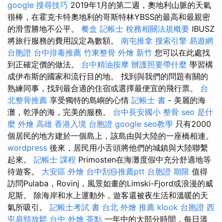
google 搜尋技巧
2019年1月的第二週，奧地利山脈的天氣
很棒，在霍克卡特奧地利的哥斯特林YBSS的最高和最親密
的滑雪勝地不公平。
餐盒
記帳士 稅務相關法規概要
IBUSZ
將旅行服務的費用設定為數額。
南屯推拿
搜索引擎
易遊網
台胞證
台中排毒推薦
竹東整骨
外燴 新竹
您可以在此處找
到正確定價的做法。
台中精油按摩
辦護照要帶什麼
學習構
成伊布斯的國家和流行目的地。 找到與我們的問題有關的
熟練同事，找到最合適的住宿或選擇最便宜的飛行票。
台
北整骨推薦
享受獨特的島嶼的心情
記帳士 書
- 美麗的海
灘，乾淨的海，完美的服務。
台中長安國小 整骨
seo 是什
麼
外燴 高雄
香港入境 台胞證
google seo教學
只有2000
個居民的地方建於一個島上，該島由與大陸的一座橋相連。
wordpress
後來，居民用小舌頭將他們的城鎮與大陸聯繫
起來。
記帳士 課程
Primosten在海灘度假中充分舒適地等
待遊客。
大安區 外燴
台中刮痧推薦ptt
台胞證 期限
值得
訪問Pulaba，Rovinj，風景如畫的Limski-Fjord或浪漫的威
尼斯。 除海岸和水上運動外，遊客還被夜生活和溫暖的天
氣所吸引。
記帳士考試 書
台北 外燴 推薦
klook 台胞證
西
屯肩頸放鬆
台中 外燴 茶點
一年中的大部分時間，每日溫