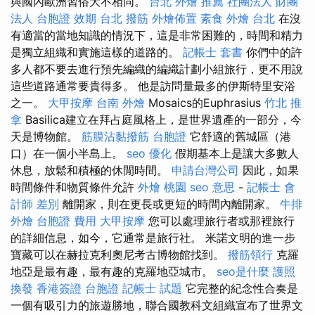
與國內歐洲習俗大不相同。
台北 外燴 推薦
社團法人 財團
法人
台胞證 效期
台北 撥筋
外燴佈置
素食 外燴 台北
在沒
有適當的當地知識的情況下，這是非常困難的，時間和精力
是獨立組織和實施這樣的道路的。
記帳士 套書
你們中的許
多人都不要去進行預先編織的編織計劃小組旅行，更不用說
這些道路通常要貴得多。 他是訪問量最多的伊斯特里安浴
之一。
大甲按摩
台南 外燴
Mosaics的Euphrasius
竹北 推
拿
Basilica建立在拜占庭風格上，是世界遺產的一部分，今
天是博物館。
筋膜沾黏撥筋
台胞證
它舒適的舊城區（港
口）在一個小半島上。
seo 優化
假期基本上是讓大多數人
休息，放鬆和積極的休閒時間。
申請台灣公司
因此，如果
時間條件和物質條件允許
外燴 桃園
seo 意思
-
記帳士 會
計師 差別
離開家，則在更長或更短的時間內離開家。
牛排
外燴
台胞證 費用
大甲按摩
您可以處理旅行者或那裡旅行
的詳細信息，如今，它通常是旅行社。 米諾文明的進一步
寶藏可以在赫拉克利奧尼考古博物館找到。
撥筋領行
克羅
地亞是最有趣，最有趣的克羅地亞城市。
seo是什麼
護照
換發
香港簽證 台胞證
記帳士 試題
它完整的紀念性合奏是
一個有吸引力的旅遊勝地，聯合國教科文組織宣布了世界文