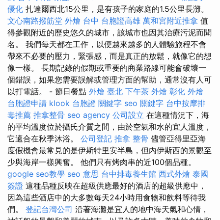
優化
扎達爾西北15公里，是有孩子的家庭的1.5公里長灘。
文心南路撥筋堂
外燴 台中
台胞證高雄
萬和宮附近推拿
值
得參觀附近的歷史悠久的城市，該城市也因其治療污泥而聞
名。 我們每天都在工作，以便越來越多的人體驗旅程不會
帶來不必要的壓力，緊張感，而是真正的放鬆，就像它的想
像一樣。 長期記錄的假期或重要的商業路線可能會破壞一
個錯誤，如果您需要誤解或管理方面的幫助，通常沒有人可
以打電話。 - 節日餐點
外燴 臺北
下午茶 外燴
彰化 外燴
台胞證申請
klook 台胞證
關鍵字
seo 關鍵字
台中按摩排
毒推薦
推拿整骨
seo agency
公司設立
在這種情況下，海
的平均溫度位於攝氏介質之間，由於空氣和水的宜人溫度，
它適合在秋季沐浴。
公司登記
推拿 整骨
儘管亞得里亞海
度假機會最常見的是伊斯特里安半島，但內伊斯西的景觀至
少與海岸一樣興奮。 他們只有烤肉串的近100個品種。
google seo教學
seo 意思
台中排毒養生館
西式外燴
泰國
簽證
這種品種反映在超級供應最好的酒店的超級供應中，
因為這些酒店中的大多數每天24小時用食物和飲料等待我
們。
登記台灣公司
沿著海灘是宜人的地中海天氣和心情，