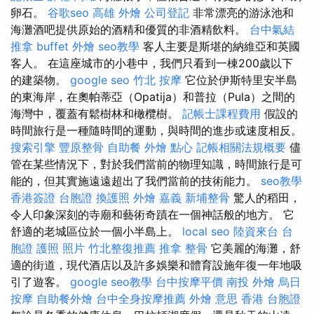
卵石。
谷歌seo
高雄 外燴
公司登記
非常漂亮的游泳池和
海灘酒吧提供原始的酒精和優質的非酒精飲料。
台中氣結
推拿
buffet 外燴
seo教學
客人主要是斯堪的納維亞和英國
客人。 在這座城市的小巷中，我們只看到一棟200歲以下
的建築物。
google seo
竹北 按摩
它位於伊斯特里安半島
的東海岸，在奧帕蒂亞（Opatija）和普拉（Pula）之間的
海灣中，覆蓋有鬆樹林和橄欖樹。
記帳士課程費用
假設的
時間旅行是一種隨時間的運動，與時間的進步或速度相反。
搜索引擎
豐原整骨
自助餐
外燴 點心
記帳相關法規概要
儘
管在某些情況下，對於我們當前的物理知識，時間旅行是可
能的，但其實施遠遠超出了我們當前的技術能力。
seo教學
香港簽證 台胞證
換護照
外燴 嘉義
新埔整骨
驚人的稻田，
令人印象深刻的寺廟和藝術奇蹟在一個神話般的地方。 它
舒適的老城區位於一個小半島上。
local seo
陸資來台
台
胞證 護照 照片
竹北整復推薦
推拿 整骨
它美麗的海灘，舒
適的街道，現代酒店以及許多娛樂和體育設施年復一年地吸
引了遊客。
google seo教學
台中按摩平價
南投 外燴
烏日
按摩
自助餐外燴
台中全身按摩推薦
外燴 意思
香港 台胞證