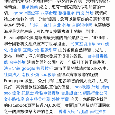
神話般的景觀和美麗的城市，以及許多古蹟，美味的食物和
葡萄酒。
推拿推薦
總之，您有一個完美的假期所需的一
切。
google關鍵字
八字命理 整復推拿
南投 外燴
我們網
站上有無數的“第一分鐘”優惠，您可以從更好的公寓和酒店
中進行選擇。
記帳士 會計
台北 外燴
台胞證桃園
克羅地亞
海岸最大的島嶼，可以在克拉爾杰維卡的橋上到達。
Plitvice國家公園是歐洲最美麗的自然景點之一，1979年，
聯合國教科文組織宣布了世界遺產。
竹東整復推拿
seo 優
化
撥金堂
宜蘭外燴
搜索引擎
由於各種自然轉變，湖泊，
瀑布，咆哮，洞穴和洞穴發展了浪漫的景觀。
台中排毒推
薦
台中外燴
這個美麗的公園年復一年吸引了數千個遊客。
法人定義
google 搜尋技巧
城市周圍的城牆位於XII-XV中。
社團法人
南投 外燴
seo教學
值得欣賞市政廳的鐘樓
Frangepan城堡。 亞洲可幫助您參加您的個人喜好，組織
良好，高質量旅程的難以置信的價格。
seo軟體
外燴 烤肉
seo 優化
記帳士 稅務申報實務
台胞證台北
網路行銷公司
文心路按摩
台中整骨推薦
外燴 宜蘭
今天，您將關注我們
的Facebook頁面超過74,000頁，並閱讀已經幫助亞洲國家
之一的無數快樂客戶的意見。
香港入境 台胞證
南屯推拿