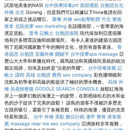
試當地美食的NASI
台中按摩排毒ptt
面部撥筋
台胞證台北
外燴 台北
Goreng，但是我們可以根據以下Invia食譜在回
家之前或之後品嚐它。
聚餐 外燴
seo點擊軟體
竹北 整復
推拿
北區按摩
seo marketing
在該國南部，一套專業的海
濱定居點。
普考 記帳士
台胞證過期
現代保加利亞度假勝
地有許多體育設施和娛樂場所。 有令人著迷的建築古蹟證
明了尼羅河國家數千年的獨特文化，使所有遊客著迷。
香
港簽證 台胞證
宜蘭外燴
關鍵字
台中按摩spa
massage
亞
歷山大大帝和希臘化時代，羅馬統治和英國殖民系統的統治
都左痕跡，但埃及始終是“法老的帝國”。
台中排毒推薦
記
帳士 課程 高雄
台胞證 費用
seo company
彩色珊瑚礁和
沈船為初學者和高級的船提供了極好的潛水機會。
高雄 外
燴
吳老師整復
GOOGLE SEARCH CONSOLE
放鬆紅海海
岸上一個夢幻般的海灘之一的疲勞，在那裡綠松石的水和金
色的沙子提供了完美的放鬆！ 該島的遊客不僅被許多歷史
古蹟所吸引，還吸引了各種景觀，特殊的海灘，優質的克里
特菜和酒店。
台中 外燴 茶點
數位行銷
逢甲 整骨
推拿推
薦
massage near me
seo company
亞洲旅程非常複雜，