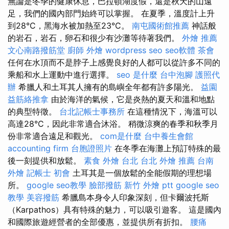
無論是冬季的健康休息，巴拉頓湖度假，還是秋天的山遠
足，我們的國內部門始終可以掌握。 在夏季，溫度計上升
到28°C，黑海水被加熱至23°C。
南屯國術館推薦
神話般
的岩石，岩石，卵石和很少有沙灘等待著我們。
外燴 推薦
文心南路撥筋堂
廚師 外燴
wordpress seo
seo軟體
茶會
任何在水頂而不是脖子上感覺良好的人都可以從許多不同的
乘船和水上運動中進行選擇。
seo 是什麼
台中泡腳
護照代
辦
希臘人和土耳其人擁有的島嶼全年都有許多陽光。
益園
益筋絡推拿
由於海洋的氣候，它是炎熱的夏天和溫和地點
的典型特徵。
台北記帳士事務所
在這種情況下，海溫可以
高達28°C，因此非常適合沐浴。 稍微涼爽的春季和秋季月
份非常適合遠足和觀光。
com是什麼
台中養生會館
accounting firm
台胞證照片
在冬季在海灘上預訂特殊的最
後一刻提供和放鬆。
素食 外燴 台北
台北 外燴 推薦
台南
外燴
記帳士 初會
土耳其是一個放鬆的全能假期的理想場
所。
google seo教學
臉部撥筋
新竹 外燴 ptt
google seo
教學
美容撥筋
希臘島本身令人印象深刻，但卡爾波托斯
（Karpathos）具有特殊的魅力，可以吸引遊客。 這是國內
和國際旅遊經營者的全部優惠，並提供所有折扣。
腰痛