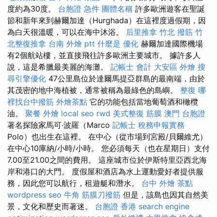
度約為30度。
台胞證 急件
團體名稱
許多歐洲遊客在聖誕
節和新年來到赫爾加達（Hurghada）在這裡度過假期，因
為白天很溫暖，可以在海中沐浴。
后里推拿
竹北 撥筋
竹
北整復推拿
台南 外燴 ptt
什麼是
優化
赫爾加達國際機場
有2個航站樓，並直接飛往許多歐洲主要城市。 據許多人
說，這是希臘最美麗的海灘。
記帳士 會計
大安區 外燴
搜
尋引擎優化
47公里島位於達爾馬提亞群島的最南端，由於
其茂密的地中海植被，通常被稱為最綠色的島嶼。
整復
哪
裡找台中撥筋
外燴茶點
它的功能包括當地葡萄酒和橄欖
油。
聚餐 外燴
local seo
rwd
美式整復 筋膜
澳門 台胞證
著名探險家馬可·波羅（Marco
記帳士 稅務申報實務
Polo）也出生在這裡。 在中心（從市場到宮殿/貝爾維尤）
在中心10庫納/小時/小時。 您必須每天（也在星期日）支付
7.00至21.00之間的費用。 這座城市位於伊斯特里亞西北海
岸和港口的大門。 度假屋和酒店為水上運動愛好者提供服
務，因此您可以航行，租遊艇和潛水。
台中 外燴 茶點
wordpress seo
牛角 筋膜刀撥筋
但是，該島也因其自然美
景，文化和歷史而著迷。
台胞證 香港
search engine