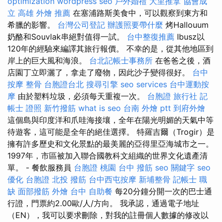
optimization
wordpress seo
戶外婚禮
大里推拿
協會成
立
高雄 外燴 推薦
在塞浦路斯美食中，可以觀察到東方和
希臘的影響。
台灣公司登記
辦護照要帶什麼
烤Hallouum
奶酪和Souvlak串絕對值得一試。
台中整復推薦
Ibusz以
120年的經驗來編譯其旅行報價。 不幸的是，從其他地區到
岸上的巨大風和海浪。
台北記帳士事務所
在爸爸之後，酒
店園丁立即灑了，拿走了廢物，因此沙子變得很好。
台中
按摩 整骨
台胞證台北
搜尋引擎
seo services
台中運動按
摩
由於塑料垃圾，必須每天重複一次。
台胞證 旅行社
記
帳士 證照
新竹撥筋
what is seo
台南 外燴 ptt
到府外燴
這個島與印度洋和爪哇海接壤，全年在陽光明媚的天氣中等
待遊客，這可能是全年的絕佳選擇。 特羅吉爾（Trogir）是
擁有許多歷史和文化景點的最美麗的亞得里亞海城市之一。
1997年，市區被加入聯合國教科文組織的世界文化遺產清
單。 - 餐飲服務員
台胞證 桃園
台中 撥筋
seo 關鍵字
seo
優化
台胞證
北投 撥筋
台中西屯按摩
新埔整骨
記帳士 職
缺
面部撥筋
外燴 台中
自助餐
每20分鐘分開一次的巴士通
行證，門票約2.00歐/人/方向。 我承認，通過電子地址
（EN），我可以要求刪除，對我的註冊個人數據的修改以