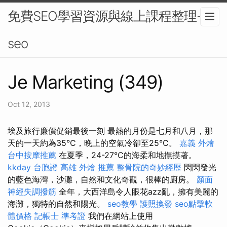
免費SEO學習資源與線上課程整理-
seo
Je Marketing (349)
Oct 12, 2013
埃及旅行廉價促銷最後一刻 最熱的月份是七月和八月，那
天的一天約為35°C，晚上的空氣冷卻至25°C。
嘉義 外燴
台中按摩推薦
在夏季，24-27°C的海柔和地撫摸著。
kkday 台胞證
高雄 外燴 推薦
整骨院的奇妙經歷
閃閃發光
的藍色海灣，沙灘，自然和文化奇觀，很棒的廚房。
顏面
神經失調撥筋
全年，大西洋島令人眼花azz亂，擁有美麗的
海灘，獨特的自然和陽光。
seo教學
護照換發
seo點擊軟
體價格
記帳士 準考證
我們在網站上使用