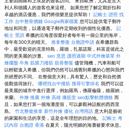
主要由開羅和上埃及的遊客訪問。 來自歐洲，尤其是意大
利人和德國人的遊客也來這裡。 如果您想了解定期折扣和
卓越的酒店優惠，我們將很樂意提供幫助！
記帳士 證照 找
工作
台中整骨價錢
Google商家檔案
您可以提供電子郵件
地址和同意，以通過電子郵件定期收到的個性化優惠。
記
帳士 受訓
希臘的沿海度假愛好者每年有一個公里的海岸，
每年有300天的晴天。
推拿整復
台胞證申請
在希臘群島
中，最受歡迎的克里特島，羅德，扎基諾斯，科富是彼此之
間的更美麗的沙灘。
seo 意思
護照過期
中式外燴菜單
外
燴擺盤
牛角 筋膜刀撥筋
筋骨整復
儘管飛機，汽車和船可
以輕鬆進入希臘，但我們仍然可以感覺到希臘的心態與我們
所經歷的不同。 在整個意大利，具有驚人，歷史和自然價
值觀值得旅行。
哪裡找台中撥筋
搜尋引擎排名
我們可以從
最美麗的城市中進行選擇，例如羅馬，佛羅倫薩，維羅納，
米蘭。
外燴 推薦
外燴 高雄
播筋堂
seo點擊軟體價格
而
且，如果您打算一個海灘度假，可以參觀神話般的西西里
島。
竹北整復推拿
新竹外燴
優化 台灣用語
意大利是藝術
的家園和生活的享受，這是全年理想的目的地。
記帳士 考
試內容
台胞證 香港
在夏天，陽光明媚的海灘被要求休息。