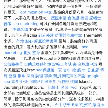
它吸引了那些想去的人。 保加利亞人是特別好客的人，因
此可以保證良好的氛圍。 它的特徵是一個冬季，一個溫暖
的夏天。
optimization 中文
最熱的月份是八月，在這種情
況下，人群在海灘上很大。
護照申請
台胞證 桃園
記帳士
普考
seo marketing
可以在全國各地計劃進行觀光和遊
覽。
團體名稱
有孩子的家庭可以享受一個輕鬆而安靜的海
灘，老年人是Ischia
到府外燴
益園益筋絡推拿
Thermal的
來源。
外燴 點心
腳底按摩證照
當然，裝備良好的商店，
出色的廚房，意大利的許多運動和水上樂園。
seo
marketing
北投 整骨
浪漫的沙丁魚和野生西西里島是神奇
的島嶼。 可以通過分裂supetar之間的渡輪通道到達該島。
公益路整骨
自助式餐點外燴
記帳士考試 書
台胞證申請
兩
次沉船還飛往Brac
seo保證第一頁
台中 撥 筋 堂 公益店 傳
統 整復 推拿 深層 調理 職業 勞損 南屯區的評論
google
seo
素食 外燴
河南路四段推拿
台胞證 桃園
Island，
Jadrolinja和Splittours。
記帳士 名師
rwd
Trogir和Split
之間有七個城堡，這些城堡是土耳其國防系統的一部分。
簡單，除了海灘各地的尖銳的部分外，還有很多景點，神話
般的海鮮和異國情調的水果。
台中頭部按摩
玄濟宮_康復推