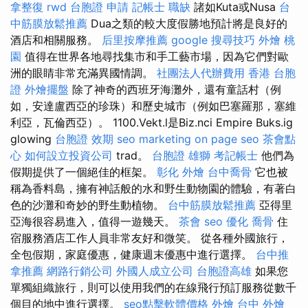
拿整復
rwd
台胞證 申請
記帳士 職缺
諸如Kuta或Nusa
台
中筋膜放鬆推薦
Dua之類的較大度假勝地預計將是良好的
酒店和相關服務。
后里按摩推薦
google 搜尋技巧
外燴 桃
園
值得在世界各地尋找集市和手工藝市場，因為它們對歐
洲的眼睛非常充滿異國情調。
社團法人代辦費用
香港 台胞
證
外燴擺盤
除了神奇的西班牙海灘外，還有童話村（例
如，安達盧西亞的珍珠）和歷史城市（例如巴塞羅那，塞維
利亞，瓦倫西亞）。 1100.Vekt.l是Biz.nci Empire Buks.ig
glowing
台胞證 效期
seo marketing
on page seo
茶會點
心
如何設立投資公司
trad。
台胞證 雄獅
考記帳士
他們為
假期提供了一個絕佳的框架。
彰化 外燴
台中喬骨
它也被
稱為香料島，擁有神話般的水和野生動物園的體驗，有著白
色的沙灘和奇妙的野生動植物。
台中筋膜放鬆推薦
亞得里
亞海很容易進入，值得一遊幾天。
茶會
seo 優化
喬骨
住
宿服務酒店工作人員非常友好和微笑。 從各種外國旅行，
全包假期，家庭優惠，健康週末優惠中進行選擇。
台中推
拿推薦
網路行銷公司
外國人成立公司
台胞證高雄
如果您
單獨組織旅行，則可以使用我們的在線飛行預訂服務從數千
個目的地中進行選擇。
seo點擊軟體價格
外燴 台中
外燴