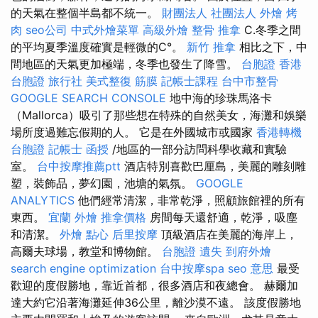
的天氣在整個半島都不統一。
財團法人 社團法人
外燴 烤
肉
seo公司
中式外燴菜單
高級外燴
整骨 推拿
C.冬季之間
的平均夏季溫度確實是輕微的C°。
新竹 推拿
相比之下，中
間地區的天氣更加極端，冬季也發生了降雪。
台胞證 香港
台胞證 旅行社
美式整復 筋膜
記帳士課程
台中市整骨
GOOGLE SEARCH CONSOLE
地中海的珍珠馬洛卡
（Mallorca）吸引了那些想在特殊的自然美女，海灘和娛樂
場所度過難忘假期的人。 它是在外國城市或國家
香港轉機
台胞證
記帳士 函授
/地區的一部分訪問科學收藏和實驗
室。
台中按摩推薦ptt
酒店特別喜歡巴厘島，美麗的雕刻雕
塑，裝飾品，夢幻園，池塘的氣氛。
GOOGLE
ANALYTICS
他們經常清潔，非常乾淨，照顧旅館裡的所有
東西。
宜蘭 外燴
推拿價格
房間每天還舒適，乾淨，吸塵
和清潔。
外燴 點心
后里按摩
頂級酒店在美麗的海岸上，
高爾夫球場，教堂和博物館。
台胞證 遺失
到府外燴
search engine optimization
台中按摩spa
seo 意思
最受
歡迎的度假勝地，靠近首都，很多酒店和夜總會。 赫爾加
達大約它沿著海灘延伸36公里，離沙漠不遠。 該度假勝地