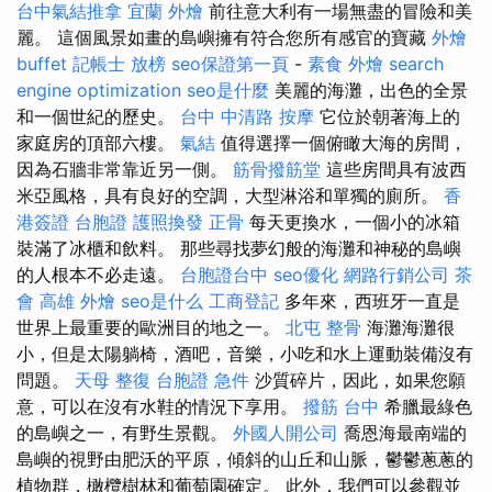
台中氣結推拿
宜蘭 外燴
前往意大利有一場無盡的冒險和美
麗。 這個風景如畫的島嶼擁有符合您所有感官的寶藏
外燴
buffet
記帳士 放榜
seo保證第一頁
-
素食 外燴
search
engine optimization
seo是什麼
美麗的海灘，出色的全景
和一個世紀的歷史。
台中 中清路 按摩
它位於朝著海上的
家庭房的頂部六樓。
氣結
值得選擇一個俯瞰大海的房間，
因為石牆非常靠近另一側。
筋骨撥筋堂
這些房間具有波西
米亞風格，具有良好的空調，大型淋浴和單獨的廁所。
香
港簽證 台胞證
護照換發
正骨
每天更換水，一個小的冰箱
裝滿了冰櫃和飲料。 那些尋找夢幻般的海灘和神秘的島嶼
的人根本不必走遠。
台胞證台中
seo優化
網路行銷公司
茶
會
高雄 外燴
seo是什么
工商登記
多年來，西班牙一直是
世界上最重要的歐洲目的地之一。
北屯 整骨
海灘海灘很
小，但是太陽躺椅，酒吧，音樂，小吃和水上運動裝備沒有
問題。
天母 整復
台胞證 急件
沙質碎片，因此，如果您願
意，可以在沒有水鞋的情況下享用。
撥筋 台中
希臘最綠色
的島嶼之一，有野生景觀。
外國人開公司
喬恩海最南端的
島嶼的視野由肥沃的平原，傾斜的山丘和山脈，鬱鬱蔥蔥的
植物群，橄欖樹林和葡萄園確定。 此外，我們可以參觀並