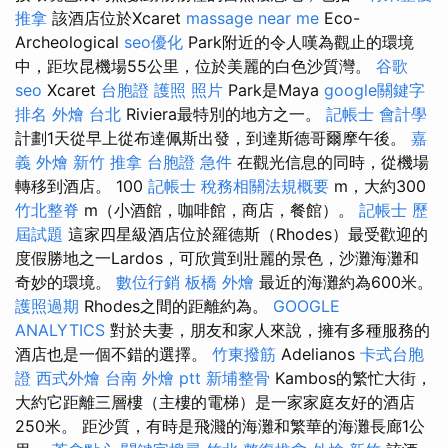
推拿
該酒店位於Xcaret
massage near me
Eco-
Archeological
seo優化
Park附近的令人嘆為觀止的環境
中，距坎昆機場55公里，位於美麗的白色沙質灣。
谷歌
seo
Xcaret
台胞證 護照 照片
Park是Maya
google關鍵字
排名
外燴 台北
Riviera最特別的地方之一。
記帳士 會計學
計劃1天從早上從布達佩斯出發，到達斯德哥爾摩午後。
嘉
義 外燴
新竹 推拿
台胞證 急件
在觀光信息的同時，從機場
轉移到酒店。 100
記帳士 稅務相關法規概要
m，大約300
竹北整脊
m（小酒館，咖啡館，商店，餐館）。
記帳士 歷
屆試題
這家四星級酒店位於羅德斯（Rhodes）最受歡迎的
度假勝地之一Lardos，可欣賞到壯麗的景色，沙灘海灘和
奇妙的環境。
數位行銷
板橋 外燴
最近的海灘約為600米。
護照過期
Rhodes之間的距離約為。
GOOGLE
ANALYTICS
對於夫妻，朋友和家人來說，擁有多種服務的
酒店也是一個不錯的選擇。
竹東撥筋
Adelianos
卡式台胞
證
西式外燴
台南 外燴 ptt
新埔整骨
Kambos的繁忙大街，
大約它距離三層樓（主樓的電梯）是一家家庭友好的酒店
250米。 距沙質，有時是飛濺的海灘和繁華的海灘長廊1公