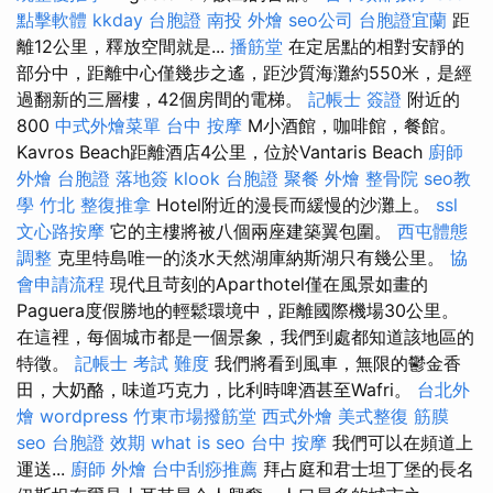
點擊軟體
kkday 台胞證
南投 外燴
seo公司
台胞證宜蘭
距
離12公里，釋放空間就是...
播筋堂
在定居點的相對安靜的
部分中，距離中心僅幾步之遙，距沙質海灘約550米，是經
過翻新的三層樓，42個房間的電梯。
記帳士 簽證
附近的
800
中式外燴菜單
台中 按摩
M小酒館，咖啡館，餐館。
Kavros Beach距離酒店4公里，位於Vantaris Beach
廚師
外燴
台胞證 落地簽
klook 台胞證
聚餐 外燴
整骨院
seo教
學
竹北 整復推拿
Hotel附近的漫長而緩慢的沙灘上。
ssl
文心路按摩
它的主樓將被八個兩座建築翼包圍。
西屯體態
調整
克里特島唯一的淡水天然湖庫納斯湖只有幾公里。
協
會申請流程
現代且苛刻的Aparthotel僅在風景如畫的
Paguera度假勝地的輕鬆環境中，距離國際機場30公里。
在這裡，每個城市都是一個景象，我們到處都知道該地區的
特徵。
記帳士 考試 難度
我們將看到風車，無限的鬱金香
田，大奶酪，味道巧克力，比利時啤酒甚至Wafri。
台北外
燴
wordpress
竹東市場撥筋堂
西式外燴
美式整復 筋膜
seo
台胞證 效期
what is seo
台中 按摩
我們可以在頻道上
運送...
廚師 外燴
台中刮痧推薦
拜占庭和君士坦丁堡的長名