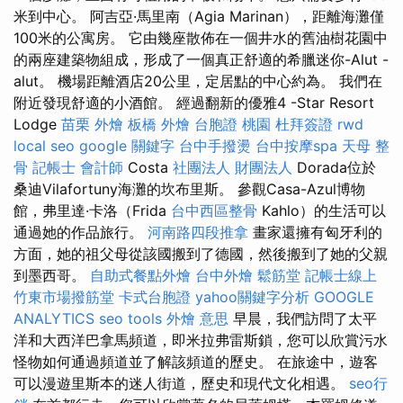
米到中心。 阿吉亞·馬里南（Agia Marinan），距離海灘僅
100米的公寓房。 它由幾座散佈在一個井水的舊油樹花園中
的兩座建築物組成，形成了一個真正舒適的希臘迷你-Alut -
alut。 機場距離酒店20公里，定居點的中心約為。 我們在
附近發現舒適的小酒館。 經過翻新的優雅4 -Star Resort
Lodge
苗栗 外燴
板橋 外燴
台胞證 桃園
杜拜簽證
rwd
local seo
google 關鍵字
台中手撥燙
台中按摩spa
天母 整
骨
記帳士 會計師
Costa
社團法人 財團法人
Dorada位於
桑迪Vilafortuny海灘的坎布里斯。 參觀Casa-Azul博物
館，弗里達·卡洛（Frida
台中西區整骨
Kahlo）的生活可以
通過她的作品旅行。
河南路四段推拿
畫家還擁有匈牙利的
方面，她的祖父母從該國搬到了德國，然後搬到了她的父親
到墨西哥。
自助式餐點外燴
台中外燴
鬆筋堂
記帳士線上
竹東市場撥筋堂
卡式台胞證
yahoo關鍵字分析
GOOGLE
ANALYTICS
seo tools
外燴 意思
早晨，我們訪問了太平
洋和大西洋巴拿馬頻道，即米拉弗雷斯鎖，您可以欣賞污水
怪物如何通過頻道並了解該頻道的歷史。 在旅途中，遊客
可以漫遊里斯本的迷人街道，歷史和現代文化相遇。
seo行