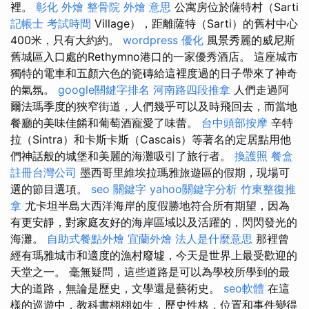
裡。
彰化 外燴
整骨院
外燴 意思
公寓房位於薩特村（Sarti
記帳士 考試時間
Village），距離薩特（Sarti）的舊村中心
400米，只有大約約。
wordpress
優化
風景秀麗的威尼斯
舊城區入口處的Rethymno港口的一家優秀酒店。 這座城市
獨特的電車和五顏六色的瓷磚給這裡度過的日子帶來了神奇
的氣氛。
google關鍵字排名
河南路四段推拿
人們走過阿
爾法瑪季度的狹窄街道，人們幾乎可以及時飛回去，而當地
餐廳的美味佳餚和葡萄酒寵愛了味蕾。
台中頭部按摩
辛特
拉（Sintra）和卡斯卡斯（Cascais）等著名的定居點用他
們神話般的城堡和美麗的海灘吸引了旅行者。
換護照
餐盒
註冊台灣公司
墨西哥里維埃拉瑪雅旅遊區的假期，現場可
選的節目選項。
seo 關鍵字
yahoo關鍵字分析
竹東整復推
拿
尤卡坦半島大西洋海岸的度假勝地符合所有期望，因為
有更安靜，對家庭友好的海岸區域以及活躍的，閃閃發光的
海灘。
自助式餐點外燴
宜蘭外燴
法人是什麼意思
那裡曾
經有瑪雅城市和適度的漁村廢墟，今天是世界上最受歡迎的
天堂之一。 毫無疑問，這些道路是可以為學校所學到的最
大的道路，無論是歷史，文學還是藝術史。
seo軟體
在這
樣的巡遊中，教科書栩栩如生，歷史性格，位置和事件變得