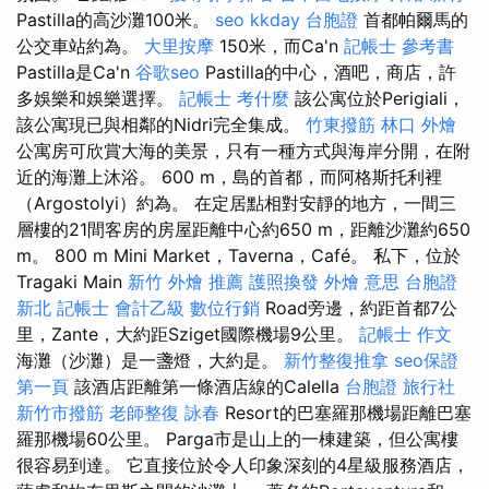
Pastilla的高沙灘100米。
seo
kkday 台胞證
首都帕爾馬的
公交車站約為。
大里按摩
150米，而Ca'n
記帳士 參考書
Pastilla是Ca'n
谷歌seo
Pastilla的中心，酒吧，商店，許
多娛樂和娛樂選擇。
記帳士 考什麼
該公寓位於Perigiali，
該公寓現已與相鄰的Nidri完全集成。
竹東撥筋
林口 外燴
公寓房可欣賞大海的美景，只有一種方式與海岸分開，在附
近的海灘上沐浴。 600 m，島的首都，而阿格斯托利裡
（Argostolyi）約為。 在定居點相對安靜的地方，一間三
層樓的21間客房的房屋距離中心約650 m，距離沙灘約650
m。 800 m Mini Market，Taverna，Café。 私下，位於
Tragaki Main
新竹 外燴 推薦
護照換發
外燴 意思
台胞證
新北
記帳士 會計乙級
數位行銷
Road旁邊，約距首都7公
里，Zante，大約距Sziget國際機場9公里。
記帳士 作文
海灘（沙灘）是一盞燈，大約是。
新竹整復推拿
seo保證
第一頁
該酒店距離第一條酒店線的Calella
台胞證 旅行社
新竹市撥筋
老師整復 詠春
Resort的巴塞羅那機場距離巴塞
羅那機場60公里。 Parga市是山上的一棟建築，但公寓樓
很容易到達。 它直接位於令人印象深刻的4星級服務酒店，