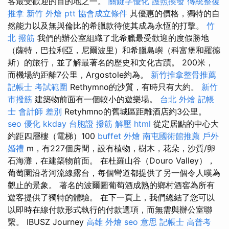
客最受歡迎的目的地之一。
關鍵字優化
護照換發
傳統整復
推拿
新竹 外燴 ptt
協會成立條件
其優惠的價格，獨特的自
然能力以及無與倫比的希臘款待使其成為永恆的打擊。
竹
北 撥筋
我們的辦公室組織了北希臘最受歡迎的度假勝地
（薩特，巴拉利亞，尼爾波里）和希臘島嶼（科富堡和羅德
斯）的旅行，並了解最著名的歷史和文化古蹟。 200米，
而機場約距離7公里，Argostole約為。
新竹推拿整骨推薦
記帳士 考試範圍
Rethymno的沙質，有時只有大約。
新竹
市撥筋
建築物前面有一個較小的遊樂場。
台北 外燴
記帳
士 會計師 差別
Retyhmno的舊城區距離酒店約3公里。
seo 優化
kkday 台胞證
撥筋 解壓
html
從定居點的中心大
約距四層樓（電梯）100
buffet 外燴
南屯國術館推薦
戶外
婚禮
m，有227個房間，設有植物，樹木，花朵，沙質/卵
石海灘，在建築物前面。 在杜羅山谷（Douro Valley），
葡萄園沿著河流線露台，每個彎道都提供了另一個令人嘆為
觀止的景象。 著名的波爾圖葡萄酒成熟的鄉村酒窖為所有
遊客提供了獨特的體驗。 在下一頁上，我們總結了您可以
以即時在線付款形式執行的付款選項，而無需與辦公室聯
繫。 IBUSZ Journey
高雄 外燴
seo 意思
記帳士 高普考