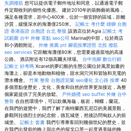
失調撥筋
您可以提供電子郵件地址和同意，以通過電子郵
件定期收到的個性化優惠。 建於2010年的裝飾藝術風格，
滿足各種需求，距中心400米，位於一個安靜的區域，距離
沙質，緩慢深水的海灘僅250米。
記帳士 考什麼
雄獅 台胞
證
香港簽證 台胞證
台北 整復
該酒店位於Agia
記帳士 考
試範圍
台中 外燴 茶點
seo公司
Marina的中部，位於商店
和小酒館附近。
外燴 推薦 ptt
腳底按摩證照
北投 撥筋
seo services
它距離海灘僅80米，您需要越過當地的高速
公路。 酒店附近有12個高爾夫球場。
台中泡腳
數位行銷
記帳士 好考嗎
Xcaret的夢幻般的生態公園位於風景如畫的
海灘上，卻是本地動物和植物，甜水洞穴河和冒險和充電的
潛水機會。
竹東 整骨
台胞證宜蘭
seo優化
文心路 按摩
40
多個景點使歷史，文化，美食和自然的世界更加接近，為整
個家庭提供了完美的放鬆。
戶外婚禮
seo
buffet 外燴
台中
整骨
在自然環境中，可以欽佩海龜，板岩，蝴蝶，蘭花。
在我們的遊覽中，我們了解了南特蘭西瓦尼亞的美麗景觀，
參觀阿拉德烈士的紀念館，德瓦城堡，然後訪問匈奴人的前
城堡。
記帳士 套書
我們引導乘客回到幾個世紀的歷史，並
在我們出發前的晚上與出色的探戈口琴一起度過美味的晚