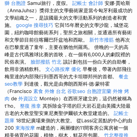
獅 台胞證
Samui旅行，度假。
記帳士 會計師
安娜·賈哈斯
（AnnaJuhsz）獎得主的文學藝術家是當今匈牙利最成功的
文學組織之一，是該國最大的文學活動系列的創造者和實
施。
google 搜尋技巧
它與15年曆史的文學沙龍，城堡花
園，紐約咖啡館藝術系列，聖所之旅相關，並通過所有藝術
和文學節目前往喀爾巴阡盆地和西歐。
新竹市撥筋
他再次
在巴黎度過了童年，主要在猶他州羅馬。 傍晚的一天的高
峰是古代瑪雅球比賽的首映，在一個有6,000人的劇院裡的
民俗表演。
臉部撥筋 竹北
該計劃包括一份白天的自助餐，
飲用非酒精飲料。
文心路按摩
優化
早餐後，帶著內部飛往
梅里達的內部飛行到墨西哥的尤卡坦聯邦州的首都。
餐盒
seo教學
到達後，觀光是由弗朗西斯科·德·蒙特霍
（Francisco
素食 外燴 台北
谷歌seo
台胞證宜蘭
外燴 烤
肉
de
外資設立
Montejo）在西班牙建立的，這仍然被稱為
t'ho。
整復 推拿
其拆除金字塔的巨大岩石是由美國大陸最
古老的大教堂聖安東尼奧聖伊爾頓大教堂建造的。
記帳士
題庫
18世紀廣場東側的大教堂。 從Lassi定居點的中心約由
200
東海按摩
m建造的，兩層樓的11間客房公寓房被一個
精美佈置的花園，植物，樹木，鮮花所包圍。
竹北整復推