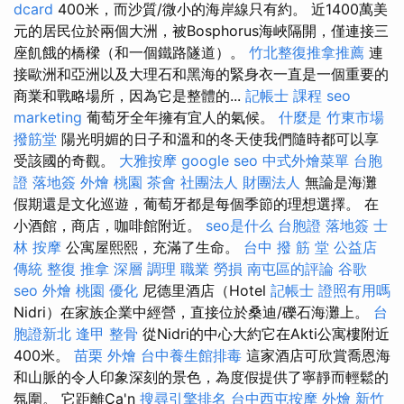
dcard
400米，而沙質/微小的海岸線只有約。 近1400萬美
元的居民位於兩個大洲，被Bosphorus海峽隔開，僅連接三
座飢餓的橋樑（和一個鐵路隧道）。
竹北整復推拿推薦
連
接歐洲和亞洲以及大理石和黑海的緊身衣一直是一個重要的
商業和戰略場所，因為它是整體的...
記帳士 課程
seo
marketing
葡萄牙全年擁有宜人的氣候。
什麼是
竹東市場
撥筋堂
陽光明媚的日子和溫和的冬天使我們隨時都可以享
受該國的奇觀。
大雅按摩
google seo
中式外燴菜單
台胞
證 落地簽
外燴 桃園
茶會
社團法人 財團法人
無論是海灘
假期還是文化巡遊，葡萄牙都是每個季節的理想選擇。 在
小酒館，商店，咖啡館附近。
seo是什么
台胞證 落地簽
士
林 按摩
公寓屋熙熙，充滿了生命。
台中 撥 筋 堂 公益店
傳統 整復 推拿 深層 調理 職業 勞損 南屯區的評論
谷歌
seo
外燴 桃園
優化
尼德里酒店（Hotel
記帳士 證照有用嗎
Nidri）在家族企業中經營，直接位於桑迪/礫石海灘上。
台
胞證新北
逢甲 整骨
從Nidri的中心大約它在Akti公寓樓附近
400米。
苗栗 外燴
台中養生館排毒
這家酒店可欣賞喬恩海
和山脈的令人印象深刻的景色，為度假提供了寧靜而輕鬆的
氛圍。 它距離Ca'n
搜尋引擎排名
台中西屯按摩
外燴 新竹