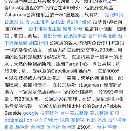
伊斯坦布爾是土耳其最令人興奮，人口最多的城市之一。
從Lassi定居點的中心約它在400米外，位於綠色地區
Zaharoula公寓樓附近的一棟1層建築，只有約。
護照申請
台胞證 期限
大里推拿
記帳士 會計師
優化
距沙質/卵石海
灘200米。
台中排毒養生館
聚餐 外燴
遠處有小酒館，咖啡
館，餐館，商店。
餐點外燴
台胞證申請
台中排毒推薦
台
中肩頸放鬆
網路行銷
公寓房的客人將能夠免費使用街道另
一側的洛倫佐酒店。 酒店大約它距離公交車站200米，周
圍的度假村定居點很容易訪問。 克里特島是一個單一的淡
水，天然的庫爾納斯湖... 距離Parga中心，厚公寓房，約
150米，約。 受歡迎的Capellans海灘約為。 它是100米，
可以在樓梯或人行道上接近。 美麗，繁華的海灘長廊，配
備噴泉，餐館和酒吧。 在拉加納斯（Laganas）較安靜的
地方，一家家庭酒店距離中心約10分鐘路程，於1993年開
業，有23個房間。 公寓之家在安靜，友好，家庭環境中提
供無憂的假期。 公寓大約距離Nidri中心的Sandy/Pebble
Seaside
google 搜尋技巧
台中美式整復
美式整復 筋膜
optimization 中文
記帳士 試題
關鍵字
竹北 外燴
后里按摩
推薦
易遊網 台胞證
旅行社 台胞證
250米。
台中 整骨