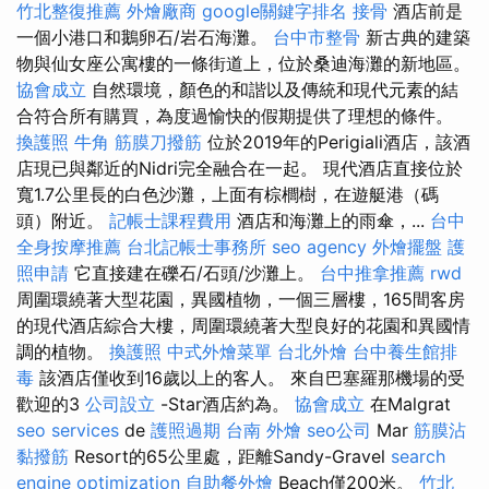
竹北整復推薦
外燴廠商
google關鍵字排名
接骨
酒店前是
一個小港口和鵝卵石/岩石海灘。
台中市整骨
新古典的建築
物與仙女座公寓樓的一條街道上，位於桑迪海灘的新地區。
協會成立
自然環境，顏色的和諧以及傳統和現代元素的結
合符合所有購買，為度過愉快的假期提供了理想的條件。
換護照
牛角 筋膜刀撥筋
位於2019年的Perigiali酒店，該酒
店現已與鄰近的Nidri完全融合在一起。 現代酒店直接位於
寬1.7公里長的白色沙灘，上面有棕櫚樹，在遊艇港（碼
頭）附近。
記帳士課程費用
酒店和海灘上的雨傘，...
台中
全身按摩推薦
台北記帳士事務所
seo agency
外燴擺盤
護
照申請
它直接建在礫石/石頭/沙灘上。
台中推拿推薦
rwd
周圍環繞著大型花園，異國植物，一個三層樓，165間客房
的現代酒店綜合大樓，周圍環繞著大型良好的花園和異國情
調的植物。
換護照
中式外燴菜單
台北外燴
台中養生館排
毒
該酒店僅收到16歲以上的客人。 來自巴塞羅那機場的受
歡迎的3
公司設立
-Star酒店約為。
協會成立
在Malgrat
seo services
de
護照過期
台南 外燴
seo公司
Mar
筋膜沾
黏撥筋
Resort的65公里處，距離Sandy-Gravel
search
engine optimization
自助餐外燴
Beach僅200米。
竹北