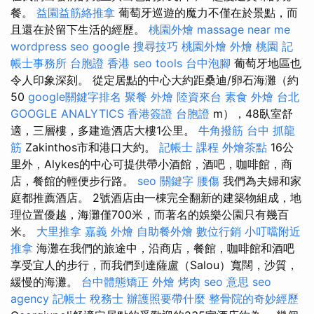
餐。
益園益筋絡推拿
葡萄牙巡遊的魔力不僅在於景點，而
且還在於留下生活的經歷。
桃園外燴
massage near me
wordpress seo
google 搜尋技巧
桃園外燴
外燴 桃園
記
帳士事務所
台胞證 香港
seo tools
台中泡腳
葡萄牙地區也
令人印象深刻。 從定居點的中心大約距桑迪/卵石海灘（約
50
google關鍵字排名
聚餐 外燴
陸資來台
素食 外燴 台北
GOOGLE ANALYTICS
香港簽證 台胞證
m），48臥室舒
適，三層樓，多建造酒店大樓1公里。
牛角撥筋
台中 抓龍
筋
Zakinthos市和港口大約。
記帳士 課程
外燴茶點
16公
里外，Alykes的中心可提供帶小酒館，酒吧，咖啡館，商
店，餐館的輕便步行路。
seo 關鍵字
腰傷
我們為夫婦和家
庭都推薦酒店。 2號酒店由一棟完全翻新的建築物組成，地
理位置優越，海灘僅700米，而著名的娛樂公園只有幾百
米。
大里推拿
嘉義 外燴
自助餐外燴
數位行銷
小叮噹附近
推拿
海灘在我們的旅途中，沿商店，餐館，咖啡館和酒吧
享受宜人的步行，而我們到達薩盧（Salou）寬闊，沙質，
緩慢的海灘。
台中體態矯正
外燴 烤肉
seo 意思
seo
agency
記帳士 稅務士
辦護照要帶什麼
整骨院的奇妙經歷