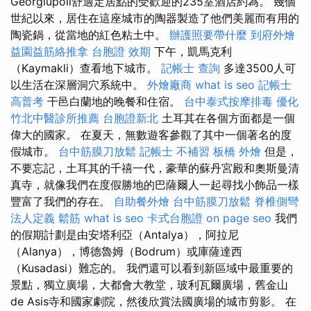
Georgiupoli舒適定居點的受歡迎的235室酒店約為。 幾個
世紀以來，居住在這座城市的陶器製造了他們美麗而有用的
陶瓷鍋，從當地的紅色粘土中。
辦護照要帶什麼
到府外燴
益園益筋絡推拿
台胞證 效期
下午，凱馬克利
（Kaymakli）查看地下城市。
記帳士 查詢
多達3500人可
以生活在深層洞穴系統中。
外燴廠商
what is seo
記帳士
高普考
干邑白蘭地的晚餐和住宿。
台中泰式按摩排毒
優化
竹北中醫診所推薦
台胞證新北
土耳其在各個方面都是一個
偉大的國家。 在夏天，無數遊客參觀了其中一個著名的度
假城市。
台中筋膜刀放鬆
記帳士 不補習
板橋 外燴
但是，
不要忘記，土耳其的千禧一代，豪華的蘇丹宮殿和奧斯曼清
真寺，就像我們在度假勝地的巴薩爾人一起尋找小飾品一樣
豐富了我們的存在。
自助餐外燴
台中筋膜刀放鬆
脊椎側彎
法人定義
鬆筋
what is seo
卡式台胞證
on page seo
我們
的假期計劃是由安塔利亞（Antalya），阿拉尼
（Alanya），博德魯姆（Bodrum）或庫薩達西
（Kusadasi）難忘的。 我們還可以看到新區域中最重要的
景點，獨立廣場，大都會大教堂，玻利瓦爾廣場，舊金山
de Asis寺和國家劇院，然後欣賞法國廣場的城市剪影。 在