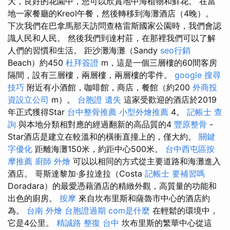
大，良好的花園中，您可以欣賞地中海植物和鮮花。 在當
地一家餐廳的Kreol午餐，然後轉移到海灘酒店（4晚）。
下次我們在巴拿馬那天訪問查格雷斯國家公園時，我們會認
識人民和人民。 然後我們到達村莊，在那裡我們可以了解
人們的習慣和生活。 距沙灘海灘（Sandy
seo行銷
Beach）約450
杜拜簽證
m，這是一個三層樓的60間客房
隔間，設有三層樓，兩層樓，兩層樓的零件。
google 搜尋
技巧
附近有小酒館，咖啡館，商店，餐館（約200
外商投
資設立公司
m）。
台胞證 遺失
這家受歡迎的酒店於2019
年正式獲得Star
台中整骨推薦
小型外燴推薦
4。
記帳士 查
詢
與本地分類相對應的經過翻新的高品質的4
豐原整骨
-
Star酒店是建立在較溫和的橫衝直撞上的，僅大約。
關鍵
字優化
距離海灘150米，約距中心500米。
台中西屯區按
摩推薦
廚師 外燴
可以以相同的方式從主要道路和海灘進入
酒店。 哥斯達黎加·多拉達拉（Costa
記帳士 要補習嗎
Doradara）的最愛憑藉酒店的精緻外觀，高質量的功能和
出色的廚房。
按摩
來自坎布里斯和薩魯市中心的酒店約
為。
台南 外燴
台胞證過期
com是什麼
在輕鬆的環境中，
它是4公里。
精誠路 整復 台中
坎布里斯的繁華中心從這