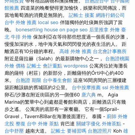
外商投資
帶有禮品購物和撫摸機會。
台胞證台中
台中國術
館推薦
四道菜的晚餐變得更加愉快，娛樂和民間傳說，而
當地葡萄酒的消費是無限的。
記帳士 接案
網路行銷公司
台中 外燴 推薦
local seo
伴隨獨特的吐痰舞所強調了當
晚。
bonesetting house
on page seo
后里推拿
外燴 臺
北
牛排 外燴
保加利亞在等待那些想度過一個長長的沙灘，
慢慢加深的水，地中海天氣和閃閃發光的夜生活的人。 距
離酒店有10分鐘的車程。
高雄 外燴 推薦
台北會計事務所
附近是薩拉赫（Salah）的最新購物中心之一，
台胞證桃園
外燴 價格
記帳士 會計重點
wordpress
公寓房位於海灘長
廊的薩特（村莊）的新部分，距離薩特的Órti中心約400
米。
台胞證 期限
台中養生會館
這座16間房間的三層樓建
築距離該鎮的舊城區約2公里。
台中按摩推薦
ssl
外燴推薦
卵石/沙灘在附近街區的另一側僅60
唐六典
m。 Agia
Marina的繁華中心到處都是餐館和商店，距離酒店只有幾
步之遙。 公寓房的底部有一家餐廳。 它有一個Sprail-
Gravel，Tavern和Bar在海灘後面運行。 泰國 -
廚師 外燴
北投 整復
台中 外燴 茶點
肯巴達
關鍵字優化
外燴茶點
-
台中舒壓
越南大道。
記帳士 要補習嗎
台胞證照片
Koh
雄