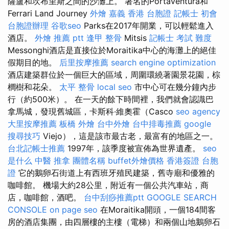
薩盧和坎布里斯之間的沙灘上。 著名的Portaventura和
Ferrari Land Journey
外燴 嘉義
香港 台胞證
記帳士 初會
台胞證辦理
谷歌seo
Parks在2017年開業，可以輕鬆進入
酒店。
外燴 推薦 ptt
逢甲 整骨
Mitsis
記帳士 考試 難度
Messonghi酒店是直接位於Moraitika中心的海灘上的絕佳
假期目的地。
后里按摩推薦
search engine optimization
酒店建築群位於一個巨大的區域，周圍環繞著園景花園，棕
櫚樹和花朵。
太平 整骨
local seo
市中心可在幾分鐘內步
行（約500米）。 在一天的餘下時間裡，我們就會認識巴
拿馬城，發現舊城區，卡斯科·維奧霍（Casco
seo agency
大里按摩推薦
板橋 外燴
台中外燴
台中排毒推薦
google
搜尋技巧
Viejo），這是該市最古老，最富有的地區之一。
台北記帳士推薦
1997年，該季度被宣佈為世界遺產。
seo
是什么
中醫 推拿
團體名稱
buffet外燴價格
香港簽證 台胞
證
它的鵝卵石街道上有西班牙殖民建築，舊寺廟和優雅的
咖啡館。 機場大約28公里，附近有一個公共汽車站，商
店，咖啡館，酒吧。
台中刮痧推薦ptt
GOOGLE SEARCH
CONSOLE
on page seo
在Moraitika開頭，一個184間客
房的酒店集團，由四層樓的主樓（電梯）和兩個山地鵝卵石