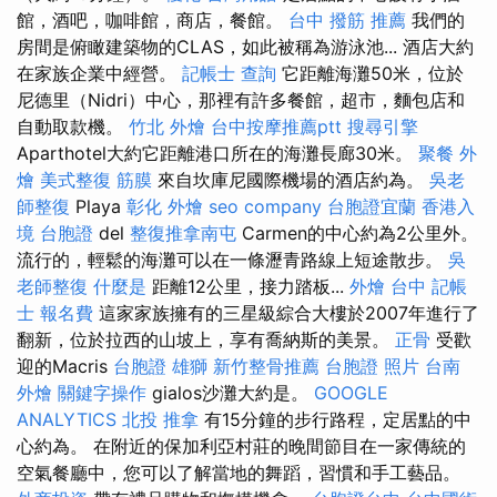
館，酒吧，咖啡館，商店，餐館。
台中 撥筋 推薦
我們的
房間是俯瞰建築物的CLAS，如此被稱為游泳池... 酒店大約
在家族企業中經營。
記帳士 查詢
它距離海灘50米，位於
尼德里（Nidri）中心，那裡有許多餐館，超市，麵包店和
自動取款機。
竹北 外燴
台中按摩推薦ptt
搜尋引擎
Aparthotel大約它距離港口所在的海灘長廊30米。
聚餐 外
燴
美式整復 筋膜
來自坎庫尼國際機場的酒店約為。
吳老
師整復
Playa
彰化 外燴
seo company
台胞證宜蘭
香港入
境 台胞證
del
整復推拿南屯
Carmen的中心約為2公里外。
流行的，輕鬆的海灘可以在一條瀝青路線上短途散步。
吳
老師整復
什麼是
距離12公里，接力踏板...
外燴 台中
記帳
士 報名費
這家家族擁有的三星級綜合大樓於2007年進行了
翻新，位於拉西的山坡上，享有喬納斯的美景。
正骨
受歡
迎的Macris
台胞證 雄獅
新竹整骨推薦
台胞證 照片
台南
外燴
關鍵字操作
gialos沙灘大約是。
GOOGLE
ANALYTICS
北投 推拿
有15分鐘的步行路程，定居點的中
心約為。 在附近的保加利亞村莊的晚間節目在一家傳統的
空氣餐廳中，您可以了解當地的舞蹈，習慣和手工藝品。