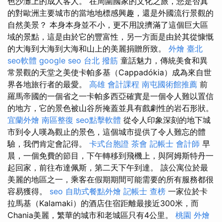
色沙灘上的成人客人。 在周圍國家的文化之旅，您是否真
的對歐洲主要城市的當地地標感興趣，還是外國流行景觀的
自然美景？ 本身本身並不小，更不用說擠滿了這個巨大區
域的景點，這是由於它的豐富性，另一方面是由於其從慷慨
的大海到大海到大海和山上的美麗捐贈所致。
外燴 臺北
seo軟體
google seo
台北 撥筋
童話魅力，傳統美食和異
常景觀的天堂之美使卡帕多基（Cappadókia）成為來自世
界各地旅行者的最愛。
高雄 會計課程
南屯國術館推薦
前
羅馬帝國的一個省之一卡帕多西亞確實是一個令人難以置信
的地方，它的景色被山谷所掩蓋並具有戲劇性的岩石形狀。
宜蘭外燴
南區整復
seo點擊軟體
從令人印象深刻的地下城
市到令人嘆為觀止的景色，這個城市提供了令人難忘的體
驗，我們肯定會記得。
卡式台胞證
茶會
記帳士 會計師
早
晨，一個免費的節目，下午轉移到飛機上，與阿姆斯特丹一
起回家，前往布達佩斯，第二天下午到達。 該公寓位於最
美麗的地區之一，乘客在假期期間可能需要的所有服務都很
容易獲得。
seo
自助式餐點外燴
記帳士 查榜
一家位於卡
拉馬基（Kalamaki）的酒店住宿距離最接近300米，而
Chania美麗，繁華的城市和老城區只有4公里。
桃園 外燴