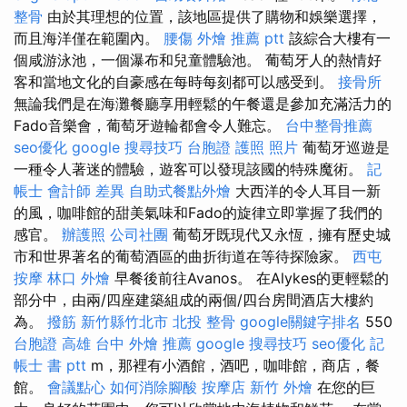
整骨
由於其理想的位置，該地區提供了購物和娛樂選擇，
而且海洋僅在範圍內。
腰傷
外燴 推薦 ptt
該綜合大樓有一
個咸游泳池，一個瀑布和兒童體驗池。 葡萄牙人的熱情好
客和當地文化的自豪感在每時每刻都可以感受到。
接骨所
無論我們是在海灘餐廳享用輕鬆的午餐還是參加充滿活力的
Fado音樂會，葡萄牙遊輪都會令人難忘。
台中整骨推薦
seo優化
google 搜尋技巧
台胞證 護照 照片
葡萄牙巡遊是
一種令人著迷的體驗，遊客可以發現該國的特殊魔術。
記
帳士 會計師 差異
自助式餐點外燴
大西洋的令人耳目一新
的風，咖啡館的甜美氣味和Fado的旋律立即掌握了我們的
感官。
辦護照
公司社團
葡萄牙既現代又永恆，擁有歷史城
市和世界著名的葡萄酒區的曲折街道在等待探險家。
西屯
按摩
林口 外燴
早餐後前往Avanos。 在Alykes的更輕鬆的
部分中，由兩/四座建築組成的兩個/四台房間酒店大樓約
為。
撥筋 新竹縣竹北市
北投 整骨
google關鍵字排名
550
台胞證 高雄
台中 外燴 推薦
google 搜尋技巧
seo優化
記
帳士 書 ptt
m，那裡有小酒館，酒吧，咖啡館，商店，餐
館。
會議點心
如何消除腳酸
按摩店
新竹 外燴
在您的巨