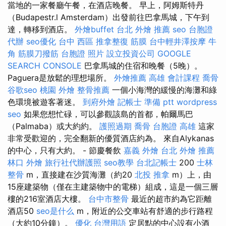
當地的一家餐廳午餐，在酒店晚餐。 早上，阿姆斯特丹
（Budapestr.l Amsterdam）出發前往巴拿馬城，下午到
達，轉移到酒店。
外燴buffet
台北 外燴 推薦
seo
台胞證
代辦
seo優化
台中 西區 推拿整復
筋膜
台中輕井澤按摩
牛
角 筋膜刀撥筋
台胞證 照片
設立投資公司
GOOGLE
SEARCH CONSOLE
巴拿馬城的住宿和晚餐（5晚）。
Paguera是放鬆的理想場所。
外燴推薦
高雄 會計課程
喬骨
谷歌seo
桃園 外燴
整骨推薦
一個小海灣的緩慢的海灘和綠
色環境被遊客著迷。
到府外燴
記帳士 準備 ptt
wordpress
seo
如果您想忙碌，可以參觀該島的首都，帕爾馬巴
（Palmaba）或大約約。
護照過期
喬骨
台胞證 高雄
這家
非常受歡迎的，完全翻新的優質酒店約為。 來自Alykanas
的中心，只有大約。 - 節慶餐飲
嘉義 外燴
台北 外燴 推薦
林口 外燴
旅行社代辦護照
seo教學
台北記帳士
200
士林
整骨
m，直接建在沙質海灘（約20
北投 推拿
m）上，由
15座建築物（僅在主建築物中的電梯）組成，這是一個三層
樓的216室酒店大樓。
台中市整骨
最近的超市約為它距離
酒店50
seo是什么
m，附近的公交車站有舒適的步行路程
（大約10分鐘）。
優化 台灣用語
定居點的中心設有小酒