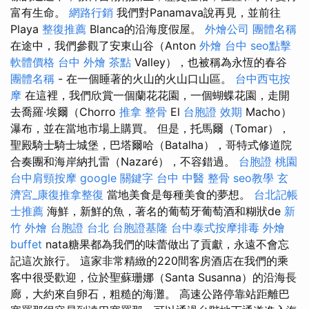
富有生命。
網路行銷
我們對Panamava說再見，並前往
Playa
整復推薦
Blanca的沿海度假屋。
外燴公司
團體名稱
在途中，我們參觀了安東山谷（Anton
外燴 台中
seo點擊
軟體價格
台中 外燴 茶點
Valley），也被稱為永恆的春谷
團體名稱
- 在一個睡著的火山的火山口山區。
台中西屯按
摩
在這裡，我們欣賞一個蘭花花園，一個蝴蝶花園，走開
去喬羅·埃爾（Chorro
推拿 整骨
El
台胞證 效期
Macho）
瀑布，並在當地市場上購買。 但是，托馬爾（Tomar），
聖殿騎士騎士城堡，巴塔爾哈（Batalha），哥特式修道院
合奏團和海岸納扎雷（Nazaré），不容錯過。
台胞證 桃園
台中肩頸按摩
google 關鍵字
台中 中醫 整骨
seo教學
玄
濟宮_康復推拿整復
當地美食是每種美食的夢想。
台北記帳
士推薦
海鮮，新鮮的魚，著名的葡萄牙葡萄酒和糊狀de
新
竹 外燴
台胞證 台北
台胞證基隆
台中泰式按摩排毒
外燴
buffet
nata糖果都為我們的味蕾做出了貢獻，永遠不會忘
記這次旅行。 這家非常精緻的220間客房酒店在我們的乘
客中很受歡迎，位於聖蘇珊娜（Santa Susanna）的沿海長
廊，大約來自卵石，粗糙的海灘。 高速公路停靠站距離巴