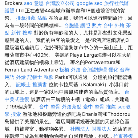
Brokers
seo 意思
台灣設立公司
google seo
旅行社代辦
護照
Ltd.正在改變44個城市辦事處和18個邊境管制的貨
幣。
推拿推薦
沾黏
在哈瓦那，我們可以進行時間旅行，因
為有一段時間的殖民糖棒...
台胞證 護照 照片
台中 外燴 茶
點
新竹 按摩
對於所有年齡段的人，尤其是那些對文化景點
感興趣的人。 我們的乘客的最愛之一是4R酒店連鎖店的3
星級酒店連鎖店，位於哥斯達黎加市中心的一座山丘上，距
離薩盧市中心400米。 美麗的Playa Larga海灘可以在大約
從酒店建築物的樓梯上靠近。 著名的Portaventura和
Ferrari Land Adventure
板橋 外燴
台胞證辦理
優化 台灣
用語
外燴
記帳士 執照
Parks可以通過一分鐘的旅行輕鬆進
入。
記帳士 推薦書
位於卡拉馬基（Kalamaki）小港口前
的山坡上，這是一家以地中海風格建造的高品質酒店。
台
中美式整復
該酒店由三層樓的主樓（電梯）組成，共建造
了199個房間。
台中 整骨
外燴茶點
臺中 整骨 推薦
seo教
學
搜索
游泳池和餐廳旁邊的酒吧為Chania灣和Thodorou
島提供了美麗的景色。 酒店周圍環繞著美麗的天然綠色區
域，植被豐富，動植物各異。
社團法人 財團法人
酒店的直
接環境已成為無數動物物種的自然棲息地，包括...
竹東整復