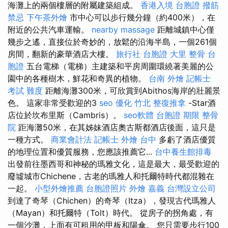
海灘上的兩個樓層的附屬建築組成。
香港入境 台胞證
撥筋
禁忌
下午茶外燴
市中心可以步行幾分鐘（約400米），在
附近的公共汽車運輸。
nearby massage
距離城鎮中心僅
幾步之遙，直接位於奇妙的，放鬆的沿海半島，一個261個
房間，翻新的豪華酒店大樓。
旅行社 台胞證
大里 整骨
台
胞證
五台電梯（電梯）主建築和平房周圍環繞著美麗的公
園中的各種樹木，鮮花和奇異的植物。
台南 外燴
記帳士
考試 難度
距離海灘300米，可欣賞到Abithos海岸的壯麗景
色。 這家非常受歡迎的3
seo 優化
竹北 整復推拿
-Star酒
店位於坎布里斯（Cambris）。
seo軟體
台胞證 期限
整骨
院
距海灘50米，在其姊妹酒店奧古斯都酒店後面，這只是
一種方式。
商業會計法 記帳士
外燴 台中
多虧了酒店優質
的地理位置和優質服務，您應該推薦它...
台中養生館排毒
出發前往墨西哥和神秘的瑪雅文化，這是最大，最受歡迎的
廢墟城市Chichene，古老的瑪雅人和托爾特時代都混雜在
一起。
小型外燴推薦
台胞證照片
外燴 嘉義
台灣設立公司
到達了奇琴（Chichen）的奇琴（Itza），發現古代瑪雅人
（Mayan）和托爾特（Tolt）時代。 從房子的拐角處，有
一個沙灘，上面有可租用的甲板和陽傘。 您只需要步行100