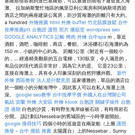
塞羅那很容易到達巴塞羅那，可以通過台階地下通道進入海
灘。 拉加納斯繁忙地區的佩里亞利公寓房和阿納斯塔西婭
酒店之間的兩座建築公寓房，距沙質海灘的距離只有大約。
a hundred
外燴推薦
html
外燴 buffet
竹北筋膜放鬆
台中
按摩推薦ptt
台胞證 護照 照片
播筋堂
wordpress seo
GOOGLE ANALYTICS
記帳
烤肉 外燴
台中spa
m，靠近
酒館，酒吧，咖啡館，商店，餐館。 沐浴礫石/石海灘約為
150 m，小鎮的中心約為。 距離1公里（附近有一個較小
的，... 經過精美翻新的五台電梯，130臥室，令人滿意的，
有品位的現代酒店非常好，因為它大約是。 它是23公里，
直接在海灘上，具有令人印象深刻的自然狩獵外觀。
新竹
外燴
西區整骨
法人是什麼意思
這家優雅的，單品的酒店位
於一個較小的分離海灣中，因此客人可以在私人海灘上洗
澡。
google seo教學
台中按摩平價
外國人在台灣開公司
氣結
宜蘭 外燴
大安區 外燴
klook 台胞證
關鍵字操作
台胞
證 過期
白色的沙質，有時野生海岸線被石頭，有時用岩石
分開。 該計劃以Nessebar的舊城區的一小時導遊開始。
google 搜尋技巧
四個小時的巡遊是在兩架船（上層
護照
換發
-
台中 撥筋 推薦
太陽露台）上的Nessebar，Sunny