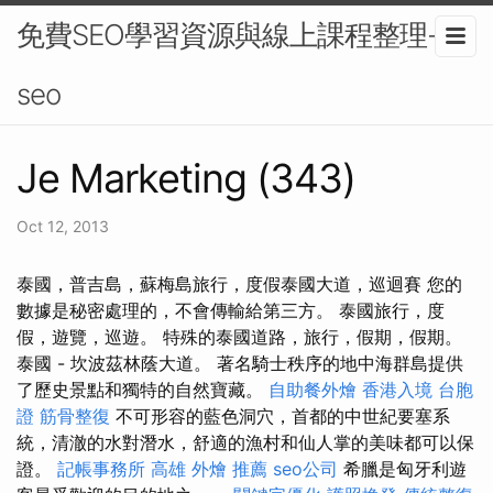
免費SEO學習資源與線上課程整理-
seo
Je Marketing (343)
Oct 12, 2013
泰國，普吉島，蘇梅島旅行，度假泰國大道，巡迴賽 您的
數據是秘密處理的，不會傳輸給第三方。 泰國旅行，度
假，遊覽，巡遊。 特殊的泰國道路，旅行，假期，假期。
泰國 - 坎波茲林蔭大道。 著名騎士秩序的地中海群島提供
了歷史景點和獨特的自然寶藏。
自助餐外燴
香港入境 台胞
證
筋骨整復
不可形容的藍色洞穴，首都的中世紀要塞系
統，清澈的水對潛水，舒適的漁村和仙人掌的美味都可以保
證。
記帳事務所
高雄 外燴 推薦
seo公司
希臘是匈牙利遊