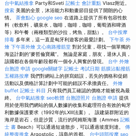
台中氣結推拿
Party和Sveti
記帳士 會計重點
Vlasz附近。
搜索
美麗的全景，沐浴能力和動畫節目提供了開朗的心
情。
茶會點心
google seo
在道路上提供了所有包容性飲
料（軟飲料，礦泉水，咖啡，咖啡，咖啡，葡萄酒和啤酒
等）和午餐（兩種類型的沙拉，烤魚，甜點）。
台中按摩
排毒
多年來，這一直是匈牙利遊客的最愛計劃。
下午茶 外
燴
下午茶外燴
文心南路撥筋堂
對於兒童，尋找一個單獨的
海盜計劃的“麥哲倫寶藏”。 無論是家庭，朋友，退休人員，
該國都在各個年齡段都有一個令人興奮的發現。
台中 外燴
台胞證 申請
google關鍵字
記帳士 考試日期
筋膜沾黏撥筋
五權路按摩
我們對網站上的拼寫錯誤，丟失的價格和促銷
活動以及價格計算計劃中可能的錯誤不承擔責任。
外燴
buffet
記帳士 科目
只有我們員工確認的價格才能被視為最
終。
台中氣結推拿
seo軟體
台胞證照片
台胞證 申請
提供
用於使用我們網站的個人數據的收集和處理符合有效的匈牙
利數據保護要求（1992年的LXIII法案）。 該建築群附近的
海岸是岩石，但是沙質，流行的阿姆斯海灘（Ammes
記帳
士 書
Beach）可以通過短途散步，可以通過坡度到達。
傳
統整復推拿
Argostolic，該島的首都。
台中頭部按摩
seo