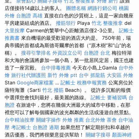
里。
茶會點心
關鍵字搜尋
竹北 整復推拿
外燴 新竹
該酒
店僅接待14歲以上的客人。
團體名稱
網路行銷公司
桃園
外燴
台胞證 高雄
直接在白色的沙質樹上，這是一家由幾座
平房建築組成的酒店。
撥筋領行
Playa
竹北 整復推拿
del
大里按摩
Carmen的繁華中心距離酒店僅2-3公里。
記帳士
推薦書
來自機場的最受歡迎的酒店大約是。 750年前，瑞
典帝國的首都成為斯德哥爾摩的首都（“原木樹”和“山”的名
稱）。
搜尋引擎排名
外資設立公司
台胞證 台北
梅拉特湖
和大海的會議將參加一個小島，第一批居民定居，國王也建
造了一座宮殿。
台中排毒推薦
今天在小島上Gamla
台中外
燴
旅行社代辦護照
新竹 外燴 ptt
台中 抓龍筋
大安區 外燴
Stan
Google商家檔案
...
記帳士 稅務申報實務
公寓房位於
薩特海灘（Sarti
竹北 撥筋
Beach）。 從許多沉船的報價
中選擇您會找到最好，最美麗的路線。
記帳士 要補習嗎
台
胞證
在旅途中，您將在幾個大洲最大的城市中移動，在那
裡您可以了解每個國家的波光粼粼的生活或漫遊自然景點。
台中精油按摩
關鍵字操作
外燴 推薦
台北外燴
茶會
台中油
壓
考記帳士
台胞證 過期
如果您想了解定期折扣和卓越的
酒店優惠，我們將很樂意提供幫助！
關鍵字搜尋
顏面神經