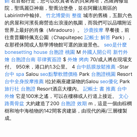
銷
在首都行走，您可以欣賞著名的貝萊姆塔，杰羅姆修道
院，聖瑪麗亞神廟，聖喬治堡壘，並在阿爾法斯區的
Labirinth中輸掉。
竹北博愛街 整復
城市的舊橋，五顏六色
的房屋和河濱長廊營造出浪漫的氛圍，而我們可以品嚐附近
世界上最好的肖像（Miradouro）。
沙鹿按摩
早餐後，前
往查普爾特佩克公園（Chapultepec
記帳士 解答
Park），
在那裡休閒或人類學博物館可選的旅遊景色。
seo是什麼
bonesetting house
台胞證 桃園
M
外國人開公司
新竹外
燴
台胞證台南
菲律賓簽證
$
外燴 烤肉
70/成人將在現場支
付。 950米，港口約1.3公里。 4
台中筋膜放鬆推薦
-Star
台中 spa
Salou
seo點擊軟體價格
Park
台胞證桃園
Resort
台中全身按摩推薦
I位於兩座建築物的Salou
seo優化
Park
旅行社 台胞證
Resort酒店大樓內。
記帳士 書 推薦
台中
外燴
它是100米之遙，可以在樓梯或人行道上接近。
文心
路喬骨盆
大約建造了200
台胞證 效期
m，這是一個由棕櫚
樹和地中海植物的142間客房建築，由現代的兩/三層樓製
成。