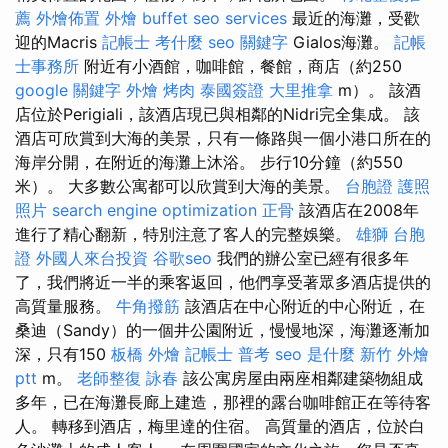
薦
外燴佈置
外燴 buffet
seo services
最近的海灘，受歡
迎的Macris
記帳士 考什麼
seo 關鍵字
Gialos海灘。
記帳
士事務所
附近有小酒館，咖啡館，餐館，商店（約250
google 關鍵字
外燴 烤肉
泰國簽證
大里推拿
m）。 該酒
店位於Perigiali，該酒店現已與相鄰的Nidri完全集成。 該
酒店可欣賞到大海的美景，只有一條路與一個小港口所在的
海岸分開，在附近的海灘上沐浴。 步行10分鐘（約550
米）。 大多數公寓都可以欣賞到大海的美景。
台胞證 護照
照片
search engine optimization
正骨
該酒店在2008年
進行了精心翻新，特別注意了客人的完整娛樂。
雄獅 台胞
證
外國人來台投資
谷歌seo
我們的辦公室已經有很多年
了，我們將近一半的乘客返回，他們享受著眾多酒店提供的
高質量服務。
牛角撥筋
該酒店在中心附近的中心附近，在
桑迪（Sandy）的一個井公園附近，慢慢地深，海灘逐漸加
深，只有150
板橋 外燴
記帳士 普考
seo 是什麼
新竹 外燴
ptt
m。
老師整復 詠春
該公寓房屋由兩座相鄰建築物組成
多年，已在海灘長廊上建造，那裡的露台咖啡館正在等待客
人。 轉移到酒店，梅里達的住宿。 高質量的酒店，位於白