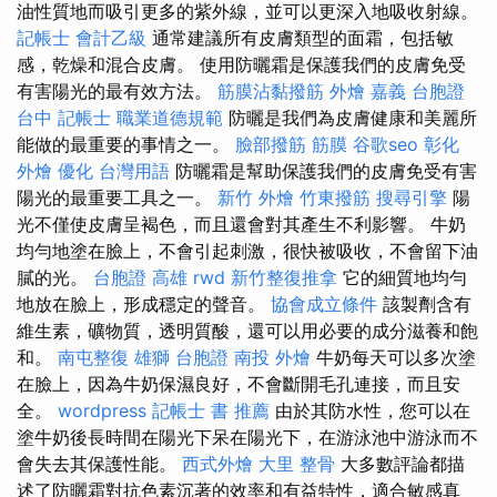
油性質地而吸引更多的紫外線，並可以更深入地吸收射線。
記帳士 會計乙級
通常建議所有皮膚類型的面霜，包括敏
感，乾燥和混合皮膚。 使用防曬霜是保護我們的皮膚免受
有害陽光的最有效方法。
筋膜沾黏撥筋
外燴 嘉義
台胞證
台中
記帳士 職業道德規範
防曬是我們為皮膚健康和美麗所
能做的最重要的事情之一。
臉部撥筋
筋膜
谷歌seo
彰化
外燴
優化 台灣用語
防曬霜是幫助保護我們的皮膚免受有害
陽光的最重要工具之一。
新竹 外燴
竹東撥筋
搜尋引擎
陽
光不僅使皮膚呈褐色，而且還會對其產生不利影響。 牛奶
均勻地塗在臉上，不會引起刺激，很快被吸收，不會留下油
膩的光。
台胞證 高雄
rwd
新竹整復推拿
它的細質地均勻
地放在臉上，形成穩定的聲音。
協會成立條件
該製劑含有
維生素，礦物質，透明質酸，還可以用必要的成分滋養和飽
和。
南屯整復
雄獅 台胞證
南投 外燴
牛奶每天可以多次塗
在臉上，因為牛奶保濕良好，不會斷開毛孔連接，而且安
全。
wordpress
記帳士 書 推薦
由於其防水性，您可以在
塗牛奶後長時間在陽光下呆在陽光下，在游泳池中游泳而不
會失去其保護性能。
西式外燴
大里 整骨
大多數評論都描
述了防曬霜對抗色素沉著的效率和有益特性，適合敏感真