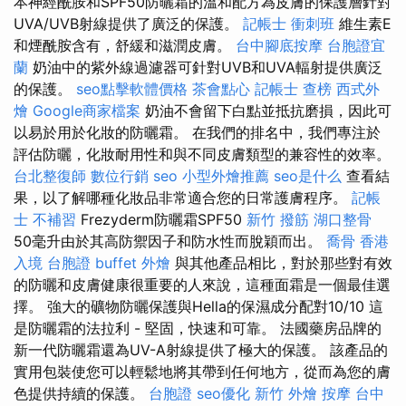
本神經酰胺和SPF50防曬霜的溫和配方為皮膚的保護層針對
UVA/UVB射線提供了廣泛的保護。
記帳士 衝刺班
維生素E
和煙酰胺含有，舒緩和滋潤皮膚。
台中腳底按摩
台胞證宜
蘭
奶油中的紫外線過濾器可針對UVB和UVA輻射提供廣泛
的保護。
seo點擊軟體價格
茶會點心
記帳士 查榜
西式外
燴
Google商家檔案
奶油不會留下白點並抵抗磨損，因此可
以易於用於化妝的防曬霜。 在我們的排名中，我們專注於
評估防曬，化妝耐用性和與不同皮膚類型的兼容性的效率。
台北整復師
數位行銷
seo
小型外燴推薦
seo是什么
查看結
果，以了解哪種化妝品非常適合您的日常護膚程序。
記帳
士 不補習
Frezyderm防曬霜SPF50
新竹 撥筋
湖口整骨
50毫升由於其高防禦因子和防水性而脫穎而出。
喬骨
香港
入境 台胞證
buffet 外燴
與其他產品相比，對於那些對有效
的防曬和皮膚健康很重要的人來說，這種面霜是一個最佳選
擇。 強大的礦物防曬保護與Hella的保濕成分配對10/10 這
是防曬霜的法拉利 - 堅固，快速和可靠。 法國藥房品牌的
新一代防曬霜還為UV-A射線提供了極大的保護。 該產品的
實用包裝使您可以輕鬆地將其帶到任何地方，從而為您的膚
色提供持續的保護。
台胞證
seo優化
新竹 外燴
按摩
台中