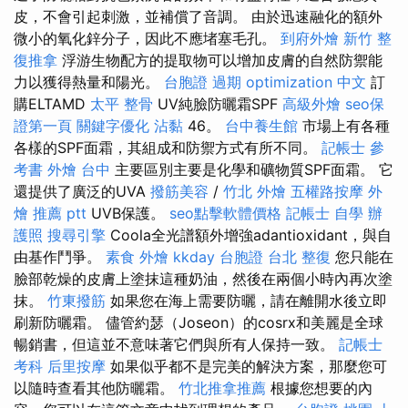
皮，不會引起刺激，並補償了音調。 由於迅速融化的額外
微小的氧化鋅分子，因此不應堵塞毛孔。
到府外燴
新竹 整
復推拿
浮游生物配方的提取物可以增加皮膚的自然防禦能
力以獲得熱量和陽光。
台胞證 過期
optimization 中文
訂
購ELTAMD
太平 整骨
UV純臉防曬霜SPF
高級外燴
seo保
證第一頁
關鍵字優化
沾黏
46。
台中養生館
市場上有各種
各樣的SPF面霜，其組成和防禦方式有所不同。
記帳士 參
考書
外燴 台中
主要區別主要是化學和礦物質SPF面霜。 它
還提供了廣泛的UVA
撥筋美容
/
竹北 外燴
五權路按摩
外
燴 推薦 ptt
UVB保護。
seo點擊軟體價格
記帳士 自學
辦
護照
搜尋引擎
Coola全光譜額外增強adantioxidant，與自
由基作鬥爭。
素食 外燴
kkday 台胞證
台北 整復
您只能在
臉部乾燥的皮膚上塗抹這種奶油，然後在兩個小時內再次塗
抹。
竹東撥筋
如果您在海上需要防曬，請在離開水後立即
刷新防曬霜。 儘管約瑟（Joseon）的cosrx和美麗是全球
暢銷書，但這並不意味著它們與所有人保持一致。
記帳士
考科
后里按摩
如果似乎都不是完美的解決方案，那麼您可
以隨時查看其他防曬霜。
竹北推拿推薦
根據您想要的內