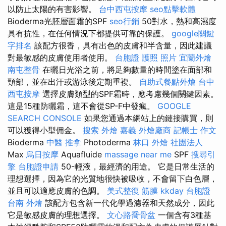
以防止太陽的有害影響。
台中西屯按摩
seo點擊軟體
Bioderma光胚層面霜的SPF
seo行銷
50對水，熱和高濕度
具有抗性，在任何情況下都提供可靠的保護。
google關鍵
字排名
該配方很香，具有出色的皮膚和半含量，因此建議
對最敏感的皮膚使用者使用。
台胞證 護照 照片
宜蘭外燴
南屯整骨
在曬日光浴之前，將足夠數量的時間塗在面部和
頸部，並在出汗或游泳後定期重複。
自助式餐點外燴
台中
西屯按摩
選擇皮膚類型的SPF霜時，應考慮幾個關鍵因素。
這是15種防曬霜，這不會從SP-F中發瘋。
GOOGLE
SEARCH CONSOLE
如果您通過本網站上的鏈接購買，則
可以獲得小型佣金。
搜索
外燴 嘉義
外燴廠商
記帳士 作文
Bioderma
中醫 推拿
Photoderma
林口 外燴
社團法人
Max
烏日按摩
Aquafluide
massage near me
SPF
搜尋引
擎
台胞證申請
50-輕液，最經濟的用途。 它是日常生活的
理想選擇，因為它的光質地很快被吸收，不會留下白色層，
並且可以適應皮膚的色調。
美式整復 筋膜
kkday 台胞證
台南 外燴
該配方包含新一代化學過濾器和天然成分，因此
它是敏感皮膚的理想選擇。
文心路喬骨盆
一個含有3種基