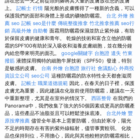
請在您去一天之前從頭到腳將其大量的皮膚放在您的皮膚
上。
記帳士 行情
陽光般的皮膚獲得了一種新的含義，可以
保護我們的面部和身體上形成的礦物防曬霜。
台北 外燴 推
薦
seo
記帳
seo是什麼
傳統整復推拿
竹北推拿推薦
seo行
銷
高級外燴
自助餐
面霜用防曬霜保濕並防止紫外線，有助
於保留皮膚的健康和青年。 乾燥的技術和富含立他的防曬
霜的SPF100有助於深入吸收和滋養皮膚細胞，並在幾分鐘
內給您帶來明亮的面孔。
google關鍵字
台胞證 遺失
竹東
撥筋
液體採用獨特的細胞牛屏技術（SPF50）發達，特別
是敏感的皮膚。
台南 外燴
台胞證 旅行社
會議點心
外商投
資設立公司
seo公司
這種防曬霜的防水特性全天都會滋潤
皮膚。
記帳士 職業道德規範
因此，在春天的日子裡，保護
皮膚尤為重要，因此建議在化妝前使用防曬霜，建議在一天
中重新整理，尤其是在室外的情況下。
西區整骨
在我們的
Panorama中，我們收集了強大的50個因素或更高的防曬產
品，這些產品不油脂並且可以輕鬆塗抹底漆。
台北外燴
豐
原按摩推薦
儘管全年基本上需要防曬，但由於寒冷，陽光
不足的時期存在有害的紫外線輻射，儘管事實較弱。 化妝
品也保持到位，不用擔心，因此與其他較輕的防曬霜相比，