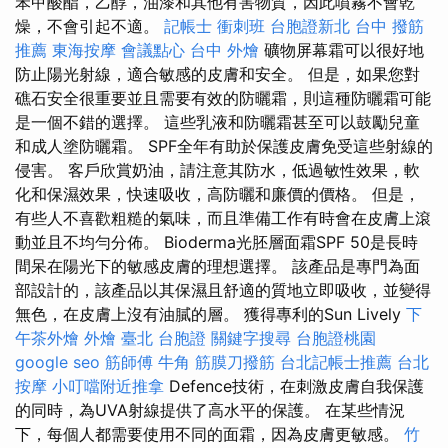
苯甲酸酯，乙醇，油漆和其他有害物質，因此噴霧不會乾
燥，不會引起不適。
記帳士 衝刺班
台胞證新北
台中 撥筋
推薦
東海按摩
會議點心
台中 外燴
礦物屏幕霜可以很好地
防止陽光射線，適合敏感的皮膚和安全。 但是，如果您對
礁石安全很重要並且需要有效的防曬霜，則這種防曬霜可能
是一個不錯的選擇。 這些乳液和防曬霜甚至可以鼓勵兒童
和成人塗防曬霜。 SPF全年有助於保護皮膚免受這些射線的
侵害。 客戶欣賞奶油，請注意其防水，低過敏性效果，軟
化和保濕效果，快速吸收，高防曬和廉價的價格。 但是，
有些人不喜歡粗糙的氣味，而且準備工作有時會在皮膚上滾
動並且不均勻分佈。 Bioderma光胚層面霜SPF 50是長時
間呆在陽光下的敏感皮膚的理想選擇。 該產品是專門為面
部設計的，該產品以其保濕且舒適的質地立即吸收，並變得
無色，在皮膚上沒有油膩的層。 獲得專利的Sun Lively
下
午茶外燴
外燴 臺北
台胞證
關鍵字搜尋
台胞證桃園
google seo
筋師傅
牛角 筋膜刀撥筋
台北記帳士推薦
台北
按摩
小叮噹附近推拿
Defence技術，在刺激皮膚自我保護
的同時，為UVA射線提供了高水平的保護。 在某些情況
下，每個人都需要使用不同的面霜，因為皮膚更敏感。
竹