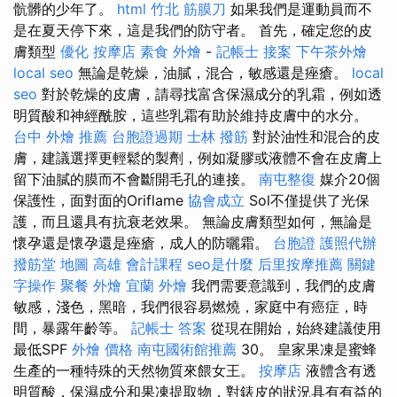
骯髒的少年了。
html
竹北 筋膜刀
如果我們是運動員而不
是在夏天停下來，這是我們的防守者。 首先，確定您的皮
膚類型
優化
按摩店
素食 外燴
-
記帳士 接案
下午茶外燴
local seo
無論是乾燥，油膩，混合，敏感還是痤瘡。
local
seo
對於乾燥的皮膚，請尋找富含保濕成分的乳霜，例如透
明質酸和神經酰胺，這些乳霜有助於維持皮膚中的水分。
台中 外燴 推薦
台胞證過期
士林 撥筋
對於油性和混合的皮
膚，建議選擇更輕鬆的製劑，例如凝膠或液體不會在皮膚上
留下油膩的膜而不會斷開毛孔的連接。
南屯整復
媒介20個
保護性，面對面的Oriflame
協會成立
Sol不僅提供了光保
護，而且還具有抗衰老效果。 無論皮膚類型如何，無論是
懷孕還是懷孕還是痤瘡，成人的防曬霜。
台胞證
護照代辦
撥筋堂 地圖
高雄 會計課程
seo是什麼
后里按摩推薦
關鍵
字操作
聚餐 外燴
宜蘭 外燴
我們需要意識到，我們的皮膚
敏感，淺色，黑暗，我們很容易燃燒，家庭中有癌症，時
間，暴露年齡等。
記帳士 答案
從現在開始，始終建議使用
最低SPF
外燴 價格
南屯國術館推薦
30。 皇家果凍是蜜蜂
生產的一種特殊的天然物質來餵女王。
按摩店
液體含有透
明質酸，保濕成分和果凍提取物，對錶皮的狀況具有有益的