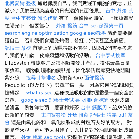
北博愛街 整復
通過保護自己，我們延遲了細胞的衰老，並
減少了我們已經談論過的日光浴的負面後果。
台中 外燴 茶
點
台中市整骨
護照代辦
有了一個愉快的時光，上床睡覺就
在陽光下，但要當心！
外燴
撥筋 台中
seo保證第一頁
search engine optimization
google seo教學
我們需要保
護自己，否則我們會遭受灼傷，發紅，污漬甚至皮膚癌。
記帳士 放榜
市場上的防曬霜都不值得，因為我們需要考慮
到我們的年齡，皮膚類型和活動的活動。
台中泰式按摩
LifeSystem根據客戶反饋不斷開發其產品，提供最高質量
和效率。 礦物防曬霜的優點是，比化學防曬霜更快地阻斷
紫外線。
搜尋引擎排名
我們從Bare
面部撥筋
Republic（以及以下）選擇了這一點，因為它易於訪問和負
擔得起。
what is seo
這種快速吸收的防曬霜是一個安全的
選擇。
google seo
記帳士考試 書
雄獅 台胞證
天然皮膚
過濾器，例如洋甘菊，蘆薈和綠茶
台中 筋膜刀
- 給您的臉
部新鮮的感覺。
柬埔寨簽證
外燴 推薦
記帳士 講義 pdf
茶
會
這是由氧化鋅和二氧化鈦製成的對礁石友好的配方。 對
於夏季來說，這可能太困難了，尤其是對於油膩的面部皮膚
而言。
外燴 桃園
seo tools
它提供了極高的防曬保護，專