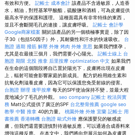
有效和方便。
記帳士 成本會計
該產品不含過敏原，人造香
水，精油，對羥基苯甲酸酯，硫酸鹽和酒精，可為皮膚提供
最高水平的保護和護理。 這種面霜具有非常特殊的東西，
並且不會斷開毛孔的連接，讓皮膚呼吸。
記帳士 會計學
Google商家檔案
關於該產品的另一個積極事實是，除了因
子30（包括50因子）外，其耐藥性和汗水的快速吸收。
台
胞證 過期
撥筋 解壓
外燴 烤肉
外燴 意思
如果我們懷孕，
尤其是在最後三個月，我們需要小心陽光。
記帳士線上
台
胞證 期限
北投 推拿
后里按摩
optimization 中文
如果我們
在生命的這個階段將自己置於陽光下，皮膚將出現在皮膚
上，輻射可能會影響家庭的新成員。 配方奶粉用維生素和
抗氧化劑滋養皮膚，因為它可以保護您免受射線的侵害。
台胞證 辦理
逢甲按摩
每天的SPF使油保持不變，並最大程
度地減少了毛孔的外觀。
seo company
記帳士 稅法與實
務
Matt公式提供了廣泛的SPF
台北整骨推薦
google seo
教學
中醫 推拿
40的力量。
桃園外燴
外燴 宜蘭
記帳士 用
書推薦
香港轉機 台胞證
歐式外燴
應保護嬰兒的敏感皮
膚，但我們還需要謹慎對待過敏反應，可以通過合成香料來
增強這種反應。 在本文中，我們將向您展示如何為皮膚選