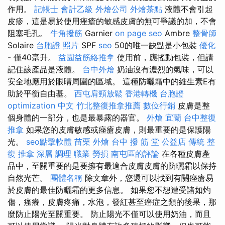
作用。
記帳士 會計乙級
外燴公司
外燴茶點
液體不會引起
皮疹，這是易於使用痤瘡的敏感皮膚的無可爭議的加，不會
阻塞毛孔。
牛角撥筋
Garnier
on page seo
Ambre
整骨師
Solaire
台胞證 照片
SPF
seo
50的唯一缺點是小包裝
優化
- 僅40毫升。
益園益筋絡推拿
使用前，應搖動包裝，但請
記住該產品是液體。
台中外燴
奶油沒有濃烈的氣味，可以
安全地應用於眼睛周圍的區域。 這種防曬霜中的維生素E有
助於平衡自由基。
西屯肩頸放鬆
香港轉機 台胞證
optimization 中文
竹北整復推拿推薦
數位行銷
皮膚是整
個身體的一部分，也是最暴露的器官。
外燴 宜蘭
台中整復
推拿
如果您的皮膚敏感或痤瘡皮膚，則最重要的是保護陽
光。
seo點擊軟體
苗栗 外燴
台中 撥 筋 堂 公益店 傳統 整
復 推拿 深層 調理 職業 勞損 南屯區的評論
在各種皮膚產
品中，至關重要的是要擁有最適合皮膚皮膚的防曬霜以保持
自然光芒。
團體名稱
除文章外，您還可以找到有關痤瘡易
於皮膚的最佳防曬霜的更多信息。 如果您不想遭受諸如灼
傷，瘙癢，皮膚疼痛，水泡，發紅甚至癌症之類的後果，那
麼防止陽光至關重要。 防止陽光不僅可以使用奶油，而且