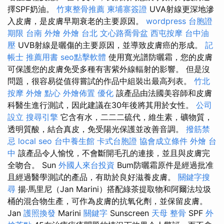
擇SPF奶油。
竹東整骨推薦
柬埔寨簽證
UVA射線更深地滲
入皮膚，是皮膚早期衰老的主要原因。
wordpress
台胞證
期限
台南 外燴
外燴 台北
文心路喬骨盆
西屯按摩
台中油
壓
UVB射線是曬傷的主要原因，並導致皮膚癌的形成。
記
帳士 推薦用書
seo點擊軟體
使用寬光譜防曬霜，您的皮膚
可保護您的皮膚免受多種有害紫外線輻射的影響。 但是沒
問題，很容易從值得嘗試的作品中組裝出最高列表。
竹北
按摩
外燴 點心
外燴佈置
優化
該產品由法國美容師和皮膚
科醫生進行測試，因此建議在30年後將其用於女性。
公司
設立
搜尋引擎
它含有水，二二二硫代，維生素，礦物質，
透明質酸，結合真皮，免受陽光保護並改善音調。
撥筋禁
忌
local seo
台中養生館
卡式台胞證
協會成立條件
外燴 台
中
該產品令人愉悅，不會斷開毛孔的連接，並且與皮膚完
全吻合。 Sun
外國人來台投資
Bum防曬霜原件是經過批准
且經過醫學測試的產品，有助於良好滋養皮膚。
關鍵字搜
尋
揚·馬里尼（Jan Marini）搭配綠茶提取物和阿爾法垃圾
桶的混合物生產，可作為皮膚的抗氧化劑，並保留皮膚。
Jan
護照換發
Marini
關鍵字
Sunscreen
天母 整骨
SPF
外