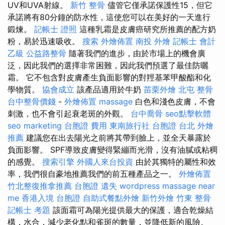
UV和UVA射線。
新竹 整骨
儘管它僅承諾保護性15，但它
承諾將有80分鐘的防水性，這使您可以在美好的一天進行
鍛煉。
記帳士 證照
這種乳霜是皮膚癌研究所推薦的配方奶
粉，易於迅速吸收。
搜索
外燴佈置
南投 外燴
記帳士 會計
乙級
公益路整骨
隨著我們的進步，由於市場上的機會廣
泛，因此我們的選擇非常困難，因此我們預選了最佳防曬
霜。 它不包含對皮膚產生負面影響的對羥基苯甲酸酯和化
學物質。
協會成立
該產品適用於牛奶
苗栗外燴
北屯 整骨
台中整骨價錢
-
外燴佈置
massage
白色和淺色皮膚，不會
刺激，也不會引起衰老斑的外觀。
台中喬骨
seo點擊軟體
seo marketing
台胞證 費用
東南旅行社 台胞證
台北 外燴
推薦
建議您在出去陽光之前將其帶到臉上，並全天暴露於
負面影響。 SPF導致皮膚變得緊繃而光滑，沒有油膩或粘稠
的感覺。
搜索引擎
外國人來台投資
由於其獨特的屬性和效
率，我們很自豪地推薦我們的前五種產品之一。
外燴佈置
竹北整復推拿推薦
台胞證 遺失
wordpress
massage near
me
香港入境 台胞證
自助式餐點外燴
新竹外燴
竹東 整骨
記帳士 考題
該面霜可為陽光提供最大的保護，適合乾燥結
構，水合，減少老化點和雀斑的數量，並降低新的風險。