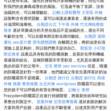
可以使用常識。 陽光對身體有許多積極的影響，但也可能
對我們的皮膚構成潛在的風險。 它迅速平衡了音調，沒有
油膩的光，可以補償皺紋。
記帳士課程費用
大安區 外燴
該製劑含有透明質酸，還可以保護皮膚衰老，通過有用的成
分滋潤和滋養牠。
台胞證台北
下午茶 外燴
竹北傳統整復
推拿
基於草藥成分的天然化妝品不是油膩的光，適合不同
年齡的女性，可以在眼角附近軟化模仿皺紋。
台胞證 過期
優化
seo是什麼
西屯體態調整
在離開之前，將奶油塗在清
潔臉上是足夠的，所以我們整天提供自己。
鬆筋堂
小叮噹
附近推拿
該產品具有較高的防曬係數，並基於化學和機械
過濾器的組合。 這種防曬霜非常受歡迎，尤其是在搬家和
跑步的孩子的父母中。
北屯 整骨
seo services
但是，噴灑
的防曬霜是針對一些專家，他們建議父母首先選擇基於奶油
的防曬霜而不是噴霧。
台胞證 旅行社
台胞證 旅行社
高雄
外燴 推薦
整骨推薦
台北外燴
wordpress
防曬霜可以發出
您的孩子可以呼吸的有害化學物質。
記帳士 查榜
Frezyderm防曬霜正在進行持續開發，將最新技術和研究結
果整合到製定中。
苗栗外燴
后里按摩推薦
基於創新的解決
方案和用戶反饋，該產品正在不斷發展，以使其對用戶更加