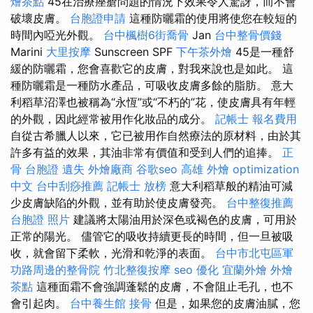
燴茶點
45在治療痤瘡問題的情況下效果令人驚訝，而不會
破壞皮膚。
台胞證申請
這種防曬霜的使用將使您在較短的
時間內啞光外觀。
台中楓樹6街喬骨
Jan
台中整骨價錢
Marini
大里按摩
Sunscreen SPF
下午茶外燴
45是一種舒
緩的防曬霜，您會喜歡它的皮膚，對我來說也是如此。 這
種防曬霜是一種防水產品，可吸收皮膚多餘的脂肪。 意大
利稻草沼澤也被稱為“永恆”或“不朽的”花，使皮膚具有年輕
的外觀，因此經常被用作化妝品的成分。
記帳士 報名費用
自從古希臘人以來，它已被用作自然療法的原材料，由於其
許多有益的效果，其油非常有價值和受到人們的追捧。
正
骨
台胞證 遺失
外燴廠商
谷歌seo
高雄 外燴
optimization
中文
台中刮痧推薦
記帳士 放榜
意大利稻草般的精油可減
少皮膚缺陷的外觀，並有助於使皮膚發亮。
台中整復推薦
台胞證 照片
建議將太陽油用於深色或褐色的皮膚，可用於
正常的陽光。 儘管它的吸收持續更長的時間，但一旦被吸
收，就會留下柔軟，光滑和乾淨的表面。
台中市北屯區軍
功路周邊的整骨院
竹北整復按摩
seo 優化
宜蘭外燴
外燴
茶點
這種面霜不會強調蓬鬆的皮膚，不會阻止毛孔，也不
會引起肉。
台中養生館
接骨
但是，如果您的皮膚油膩，您