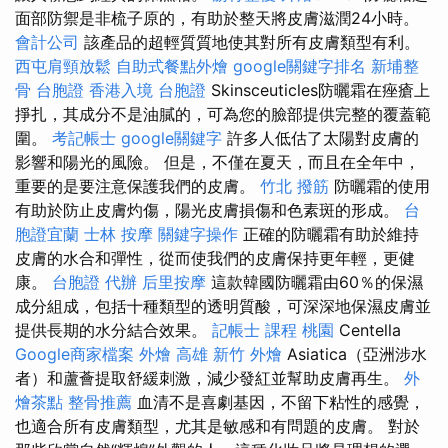
面部防禦是非梳子原的，有助於整天將皮膚滋潤24小時。
會計公司
該產品的超輕質質地使其對所有皮膚類型有利。
西屯肩頸放鬆
自助式餐點外燴
google關鍵字排名
新埔整
骨
台胞證
香港入境 台胞證
Skinsceuticles防曬霜在痤瘡上
掙扎，其成分不是油膩的，可為您的臉部提供完整的覆蓋範
圍。
考記帳士
google關鍵字
許多人低估了太陽對皮膚的
影響和陽光的風險。 但是，不僅在夏天，而且在全年中，
重要的是要注意保護我們的皮膚。
竹北 撥筋
防曬霜的使用
有助於防止皮膚灼傷，陽光皮膚損傷和色素斑的形成。
台
胞證宜蘭
士林 按摩
關鍵字操作
正確的防曬霜有助於維持
皮膚的水合和彈性，從而使我們的皮膚保持更年輕，更健
康。
台胞證 代辦
后里按摩
這款韓國防曬霜由60％的保濕
成分組成，包括十種類型的透明質酸，可深深地保濕皮膚並
提供長期的水分結合效果。
記帳士 課程 桃園
Centella
Google商家檔案
外燴 高雄
新竹 外燴
Asiatica（亞洲涉水
者）和蘆薈提取舒緩刺激，減少發紅並幫助皮膚再生。
外
燴茶點
整骨推薦
血清不是喜劇基因，不留下粘性的感覺，
也適合所有皮膚類型，尤其是敏感和有問題的皮膚。 對於