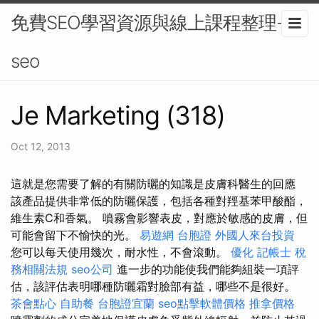
免費SEO學習資源與線上課程整理-
seo
Je Marketing (318)
Oct 12, 2013
這就是您需要了解的有關防曬的知識是皮膚科醫生的回應
該產品提供非常低的防曬保護，包括各種對羥基苯甲酸酯，
維生素C和香氣。 噴霧會影響表皮，對應於敏感的皮膚，但
可能會留下不愉快的光。
易遊網 台胞證
外國人來台投資
您可以每天使用幾次，耐水性，不會滾動。
優化
記帳士 稅
務相關法規
seo公司
進一步的功能使我們能夠組裝一項評
估，該評估表明哪種防曬霜對臉部有益，哪些不是很好。
茶會點心
自助餐
台胞證宜蘭
seo點擊軟體價格
推拿價格