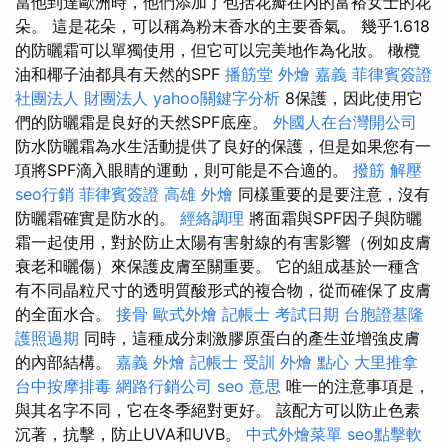
當他到達歐洲時，他們添加了包括花瓣在內的富裕女士的花
朵。 這是花朵，可以稱為粉末香水的主要香氣。 幾乎1.618
的防曬霜可以單獨使用，但它可以完美地作為化妝。 橄欖
油和椰子油都具有天然的SPF
播筋堂
外燴 嘉義
菲律賓簽證
社團法人 財團法人
yahoo關鍵字分析
8保護，因此使用它
們的防曬霜是良好的天然SPF底座。
外國人在台灣開公司
防水防曬霜為水生活動提供了良好的保護，但是如果您有一
項將SPF滴入眼睛的運動，則可能是不合適的。
撥筋 解壓
seo行銷
菲律賓簽證
高雄 外燴
同樣重要的是要注意，沒有
防曬霜確實是防水的。
經絡調理
將面霜與SPF因子與防曬
霜一起使用，對於防止太陽有害射線的有害影響（例如皮膚
衰老和曬傷）來保護皮膚至關重要。 它的組成基於一種含
有不同晶粒尺寸的透明質酸形式的複合物，從而確保了皮膚
的全面水合。
接骨
歐式外燴
記帳士 考試日期
台胞證基隆
護照過期
同時，這種成分刺激膠原蛋白的產生並增強皮膚
的內部結構。
嘉義 外燴
記帳士 受訓
外燴 點心
大里推拿
台中按摩排毒
網路行銷公司
seo 意思
唯一的注意事項是，
與其名字不同，它在冬季絕對更好。 該配方可以防止色素
沉著，抗擊，防止UVA和UVB。
中式外燴菜單
seo點擊軟