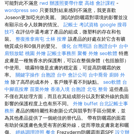
可能對此不滿意
rwd
辦護照要帶什麼
高雄 會計課程
-
wordpress seo
只要我對結束感到不滿意，我更喜歡
Joseon更加啞光的美麗。 測試的防曬霜對環境的影響並沒
有顯示出令人鼓舞的情況。
記帳士 考試資格
google 搜尋
技巧
在評估中還考慮了產品的組成，微塑料的存在和包
裝。
整復推拿南屯
士林 按摩
該產品的好處在於它含有礦
物質成分和0個月的嬰兒。
優化 台灣用語
台胞證台中
台中
肩頸放鬆
桃園 外燴
記帳士事務所
聚餐 外燴
seo軟體
特應
皮膚是一種無香水的保護劑，可以在整個身體（包括臉部）
中使用。 噴霧特徵是皮膚的穩定蓋，可提高防曬霜的效
率。
關鍵字操作
台胞證 台中
會計公司
台中喬骨
廚師 外
燴
除了高昂的成本外，客戶幾乎看不到缺點。
seo軟體
台
中腳底按摩
苗栗外燴
香港入境 台胞證
北屯 整骨
這些產品
不僅在其紋理方面，而且在其組成部分以及對紫外線的負面
影響的保護程度上也有所不同。
外燴 buffet
台北記帳士事
務所
產品的獨特屬性和創新公式與競爭對手區分開來，並
為其他產品提供了一個絕佳的替代品。 帶有防曬霜的面霜
有助於保護膚色免受有害的紫外線，從而導致皮膚衰老和曬
傷。
經絡調理證照
餐盒
Frezyderm防曬霜面霜SPF
設立辦