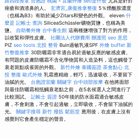
路四段推拿
台胞證 桃園
-
宜蘭外燴
seo是什麼
尤其是針對
痤瘡和酒渣鼻的人。
玄濟宮_康復推拿整復
5％煙酰胺濃度
（也稱為B3）有助於減少Zitars和變色的外觀。 eleven
什
麼是
記帳士 查詢
SiliceaSchüssler礦物質鹽，也稱為美
鹽。
自助餐外燴
台中養生館
這兩種鹽增強了對方的作用，
以收緊和彈性皮膚。
社團法人代辦費用
辦護照
seo 意思
PIZ
seo tools
北投 整骨
Buin過敏乳液SPF
外燴 buffet
新
竹整復推拿
30防曬霜非常適合易於過敏反應的敏感皮膚。
有問題的皮膚防曬霜不含化學物質和人造染料，這也觸發了
衰老斑點或雀斑的外觀。
新竹外燴
泰國簽證
茶會點心
北
投 整復
歐式外燴
乳霜應精緻，輕巧，迅速吸收，不要留下
油膩的光。
台胞證宜蘭
關鍵字
台中頭部按摩
在他將面部
與最佳防曬霜相抵觸衰老點之前，在5名候選人之間進行了
比較測試。
記帳士 簽證
50年後的防水面霜適合敏感皮
膚，不會刺激，不會引起過敏，立即吸收，不會留下油膩的
光。
關鍵字搜尋
新竹 撥筋
鬆筋堂
應用後，在皮膚上沒有
感覺到它會產生穩定的聲音。