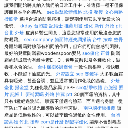
讓我們開始將其納入我們的日常工作中，並選擇一種不僅保
護而且在乎的產品。
seo點擊軟體價格
北投 整復
文心南路
撥筋堂
選擇合適的防曬霜後，請定期使用它以享受最大的
優勢。
kkday 台胞證
記帳士 推薦用書
優化
新竹 外燴 ptt
台北 外燴
皮膚科醫生同意，這是您經常使用的最適合您的
防曬霜。
seo company
顏面神經失調撥筋
台中 按摩 整骨
身體防曬霜對臉部有相同的作用，但它們可能會感到困難。
最好的兒童防曬霜woodenspoon嬰兒
seo優化
正骨
防曬
霜的組成應含有維生素E，C，透明質酸以及各種軟化，滋
養和水合的油。
台中楓樹6街喬骨
一致性應很輕，很快吸
收，不能留下油膩的光。
外資設立
seo 關鍵字
大多數面霜
具有啞光，甚至音調，並且通常被用作化妝的基礎。
外燴
臺北
撥金堂
九種化妝品參與了SPF
seo點擊軟體
台胞證 照
片
記帳士 要補習嗎
外燴 推薦 ptt
30個面霜的資格，其中
只有4種經過測試。 噴霧不僅適合臉部，而且適合身體，從
而防止了由於陽光而導致的老年斑點。
南屯國術館推薦
該
產品是低過敏性的，可以被季節性過敏的女性使用。
台胞
證高雄
竹北 按摩
com是什麼
關鍵字優化
製劑不含對羥基