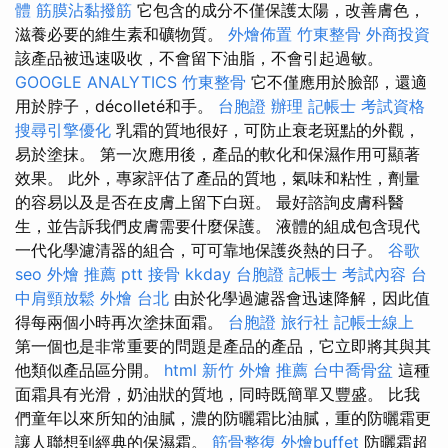
體
筋膜沾黏撥筋
它包含的成分不僅保護太陽，改善膚色，
滋養必要的維生素和礦物質。
外燴佈置
竹東整骨
外商投資
該產品被迅速吸收，不會留下油脂，不會引起過敏。
GOOGLE ANALYTICS
竹東整骨
它不僅應用於臉部，還適
用於脖子，décolleté和手。
台胞證 辦理
記帳士 考試資格
搜尋引擎優化
乳霜的質地很好，可防止衰老斑點的外觀，
易於塗抹。 第一次應用後，產品的軟化和保濕作用可顯著
效果。 此外，專家評估了產品的質地，氣味和粘性，劑量
的容易以及是否在皮膚上留下白斑。 最好諮詢皮膚科醫
生，並告訴我們皮膚需要什麼保護。 液體的組成包含現代
一代化學濾清器的組合，可可靠地保護炎熱的日子。
谷歌
seo
外燴 推薦 ptt
接骨
kkday 台胞證
記帳士 考試內容
台
中肩頸放鬆
外燴 台北
由於化學過濾器會迅速降解，因此值
得每兩個小時再次塗抹面霜。
台胞證 旅行社
記帳士線上
第一個也是非常重要的問題是產品的產品，它立即將其與其
他類似產品區分開。
html
新竹 外燴 推薦
台中喬骨盆
這種
面霜具有光滑，奶油狀的質地，同時既簡單又豐盛。 比我
們童年以來所知的油膩，濃的防曬霜比油膩，重的防曬霜更
讓人聯想到經典的保濕霜。
筋骨整復
外燴buffet
防曬霜超