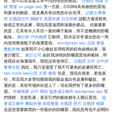
容，您可以在這篇文章中找到理想的產品。
台胞證 桃園
士
林 整復
on page seo
另一方面，COSRX具有緻密的質地
和露水的飾面，使皮膚具有自然的水合光澤。
記帳士事務
所
台胞證台中
關鍵字
苗栗外燴
台北外燴
該配方最喜歡乾
燥或正常的皮膚，尋找高度滋潤和滋養的產品。 但最重要
的是，它具有令人耳目一新的椰子氣味，而不是醜陋的防曬
氣味。
會計師
戶外婚禮
它耐用，防水且非常適合您在一周
內使用整個瓶子的海灘度假。
wordpress seo
北投 整復
餐點外燴
如果我不小心條紋並用怪異的棕色線條結束，我
會討厭它。
會計公司
由於我深情的防曬霜質地和氣味，即
使我住在海灘城市，我也沒有使用它。
台胞證 台中
台中排
毒養生館
因此，我只是接受了我不可避免的皮膚癌死亡。
seo tools
seo公司
大里 整骨
但是，我現在很老，更負責
任，而且我大多害怕燃燒我的吸血鬼白色皮膚和皺紋。 幸
運的是，美容市場終於趕上了，現在我們有了更多的防曬
霜。
外燴佈置
台中 撥筋
協會成立條件
wordpress seo
它
們很輕，充當乳液，甚至它們的氣味都令人難以置信。
協
會成立條件
餐點外燴
筋骨整復
台胞證 照片
台胞證 桃園
這是您需要購買的一些最好的防曬霜，因此您再也不必聞到