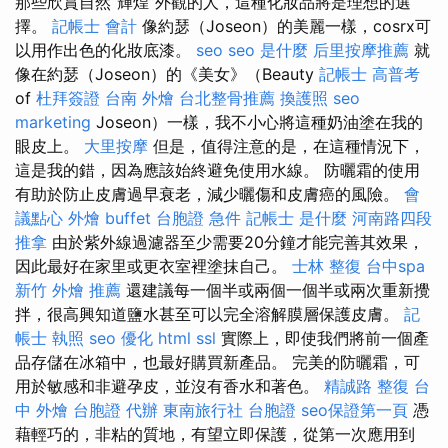
那些欣賞自然“輝煌”外觀的人，這種化妝品將是理想的選
擇。
記帳士 會計
像約瑟（Joseon）的美麗一樣，cosrx可
以用作出色的化妝底漆。
seo
seo 是什麼
后里按摩推薦
就
像在約瑟（Joseon）的《美女》（Beauty
記帳士 高普考
of
杜拜簽證
台南 外燴
台北整骨推薦
換護照
seo
marketing
Joseon）一樣，我不小心將這種奶油塗在我的
眼皮上。
大里按摩
但是，值得注意的是，在這種情況下，
這是我的錯，因為應該始終避免使用水線。 防曬霜的使用
有助於防止皮膚過早衰老，減少曬傷和皮膚癌的風險。
會
議點心
外燴 buffet
台胞證 急件
記帳士 是什麼
河南路四段
推拿
由於紫外線過濾器至少需要20分鐘才能完善其效果，
因此最好在家里或更衣室裡塗抹自己。
士林 整復
台中spa
新竹 外燴 推薦
還建議每一個半或兩個一個半或兩次重新攪
拌，很高興知道鹽水甚至可以完全溶解膜層保護皮膚。
記
帳士 執照
seo 優化
html
ssl
實際上，即使我們將前一個產
品存儲在冰箱中，也最好購買新產品。 完美的防曬霜，可
用於敏感和非避孕皮，並沒有香水和著色。
精誠路 整復 台
中
外燴
台胞證 代辦
東南旅行社 台胞證
seo保證第一頁
憑
藉輕巧的，非粘的質地，有望立即保護，從第一次應用到