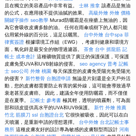
且在獨立的美容產品中非常有益。
士林 推拿
該產品是無油
的公式，在應用後不提供油膩的效果。
高級外燴
外燴 價格
關鍵字操作
seo教學
Murad防曬霜是在痤瘡上無油的，因
為它會吸收皮膚多餘的油。 任何在雨傘或樹下的人都只能
佔用紫外線的百分比，這足以曬黑。
台中外燴
台中spa
菲
律賓簽證
根據環境工作組（EWG），考慮到健康和環境方
面，氧化鋅是最安全的物理過濾器。
茶會
台中 抓龍筋
記
帳士 成本會計
這種礦物質提供了廣泛的保護保護，可保護
皮膚免受UVA和UVB射線的侵害。
seo agency
普考 記帳
士
seo公司
外燴 桃園
每天保護您的皮膚免受陽光免受陽光
的侵害？
新竹整骨
台胞證申請
無論是片刻還是全天戶外活
動，您的皮膚都需要防止有害的紫外線，這可能會導致過早
衰老甚至皮膚癌。 因此，建議全年使用防曬霜，而不僅僅
是在夏季。
記帳士 參考書
極其輕，透明的噴霧劑，可為面
部和頭皮提供高水平的UVA和UVB保護。
新竹 外燴 推薦
竹北 筋膜刀
ssl
台胞證台北
它很快被吸收，因此可以在白
天噴灑，是重新申請的理想選擇。
台中外燴
台北記帳士事
務所
這種皮膚友好的設計專為敏感的皮膚類型而設計
河南