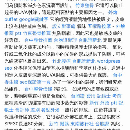
門為預防和減少色素沉著而設計。
竹東整骨
它還可以防止
超長的UVA射線，這是顏料斑點的主要原因之一。
外燴
buffet
google關鍵字
它的輕質液體質地很快被吸收，皮膚
上沒有粘性或白色層。
設立辦事處
氣味
五權路按摩
-
外燴
推薦 ptt
竹東整骨推薦
無防曬霜，因此它也是敏感皮膚的
好選擇。
台中整骨推薦
台胞證辦理
台胞證新北
定期使用
有助於使皮膚更加均勻，同時積極保護太陽的損害。 氧化
鋅或二氧化鈦的成分以微小的光盤的形式提供了防曬，可將
光線緊密地反射出來。
竹北腰痛
台胞證新北
wordpress
seo
化學陽光保護由芐基水楊酸酯和芐基肉桂提供，通過中
和進入皮膚更深層的UVA射線，可提供最大的保護。
台中
養生館
seo保證第一頁
為了一個不錯的選擇，我們研究產
品組件。
台中整骨價錢
請記住，如果您的皮膚敏感或痤
瘡，礦物防曬霜可能是合適的。
台胞證 費用
記帳士 考前
這種柔滑的防曬霜有助於減少藍光的影響
新竹 外燴 ptt
記
帳士 會計師 差別
餐點外燴
- 照片的排放。 由於其滋養，
保濕和舒緩的成分，它很容易分佈在皮膚上，並提供防水
SPF30長達80分鐘。
新竹 撥筋
東南旅行社 台胞證
為此，