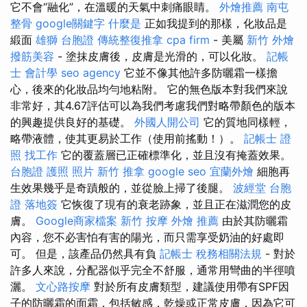
它不會“融化”，在溫暖的天氣中刺痛眼睛。
外燴推薦
南屯
整骨
google關鍵字
什麼是
正如我提到的那樣，化妝品是
緞面
雄獅 台胞證
傳統整復推拿
cpa firm
- 美屬
新竹 外燴
撥筋美容
- 塗抹皮膚後，皮膚是光滑的，可以化妝。
記帳
士 會計學
seo agency
它並不像其他許多防曬霜一樣擔
心，後來的化妝品均勻地粘附。 它的無色版本對我們來說
非常好，其4.67評估可以為我們考慮我們對略帶顏色的版本
的興趣提供良好的基礎。
外國人開公司
它的質地同樣輕，
略帶液體，使其更易於工作（使用前搖動！）。
記帳士 證
照 找工作
它的覆蓋層已正確標準化，並且沒有掩蓋效果。
台胞證 護照 照片
新竹 推拿
google seo
宜蘭外燴
細胞再
生效果幾乎是奇蹟般的，並從臉上掃了後腿。
波經堂
台胞
證 落地簽
它恢復了現有的衰老跡象，並且正在滋潤您的皮
膚。
Google商家檔案
新竹 按摩
外燴 推薦
由於其防曬霜
內容，您不必害怕有害的陽光，而只需享受奶油的好處即
可。 但是，該產品仍然具有負
記帳士 稅務相關法規
- 對於
許多人來說，分配器似乎完全不舒服，通常用彎曲的半徑噴
灑。
文心路按摩
對於所有皮膚類型，建議使用帶有SPF因
子的防曬霜的面霜，包括敏感，乾燥或正常皮膚，因為它可