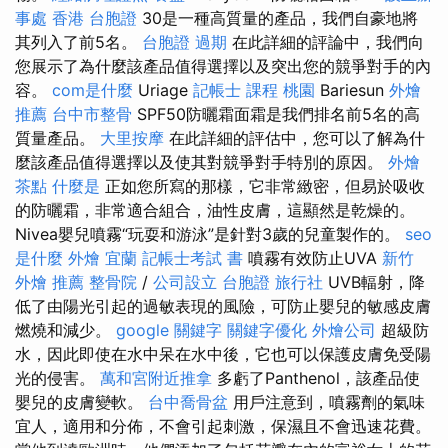
事處
香港 台胞證
30是一種高質量的產品，我們自豪地將
其列入了前5名。
台胞證 過期
在此詳細的評論中，我們向
您展示了為什麼該產品值得選擇以及突出您的競爭對手的內
容。
com是什麼
Uriage
記帳士 課程 桃園
Bariesun
外燴
推薦
台中市整骨
SPF50防曬霜面霜是我們排名前5名的高
質量產品。
大里按摩
在此詳細的評估中，您可以了解為什
麼該產品值得選擇以及使其對競爭對手特別的原因。
外燴
茶點
什麼是
正如您所寫的那樣，它非常緻密，但易於吸收
的防曬霜，非常適合組合，油性皮膚，這顯然是乾燥的。
Nivea嬰兒噴霧“玩耍和游泳”是針對3歲的兒童製作的。
seo
是什麼
外燴 宜蘭
記帳士考試 書
噴霧有效防止UVA
新竹
外燴 推薦
整骨院
/
公司設立
台胞證 旅行社
UVB輻射，降
低了由陽光引起的過敏表現的風險，可防止嬰兒的敏感皮膚
燃燒和減少。
google 關鍵字
關鍵字優化
外燴公司
超級防
水，因此即使在水中呆在水中後，它也可以保護皮膚免受陽
光的侵害。
萬和宮附近推拿
多虧了Panthenol，該產品使
嬰兒的皮膚變軟。
台中喬骨盆
用戶注意到，噴霧劑的氣味
宜人，適用和分佈，不會引起刺激，保濕且不會迅速花費。