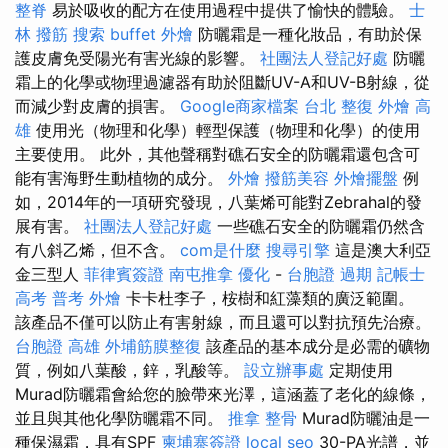
整脊
易於吸收的配方在使用過程中提供了愉快的體驗。
士
林 撥筋
搜索
buffet 外燴
防曬霜是一種化妝品，有助於保
護皮膚免受陽光有害光線的影響。
社團法人登記好處
防曬
霜上的化學或物理過濾器有助於阻斷UV-A和UV-B射線，從
而減少對皮膚的損害。
Google商家檔案
台北 整復
外燴 高
雄
使用光（物理和化學）輕型保護（物理和化學）的使用
主要使用。 此外，其他聲稱對礁石安全的防曬霜還包含可
能有害海野生動植物的成分。
外燴
撥筋美容
外燴擺盤
例
如，2014年的一項研究發現，八葉烯可能對Zebrahal的發
展有害。
社團法人登記好處
一些礁石安全的防曬霜仍然含
有八斜乙烯，但不含。
com是什麼
搜尋引擎
這是澳大利亞
金三型人
菲律賓簽證
南屯推拿
優化
-
台胞證 過期
記帳士
高考 普考
外燴
卡卡杜李子，桉樹和紅藻類的廣泛範圍。
該產品不僅可以防止有害射線，而且還可以對抗預先治療。
台胞證 高雄
外埔筋膜整復
該產品的基本成分是必需的礦物
質，例如八葉酸，鋅，乳酸等。
設立辦事處
定期使用
Murad防曬霜會給您的臉帶來光澤，這涵蓋了老化的線條，
並且與其他化學防曬霜不同。
推拿 整骨
Murad防曬油是一
種保濕霜，具有SPF
柬埔寨簽證
local seo
30-PA光譜，並