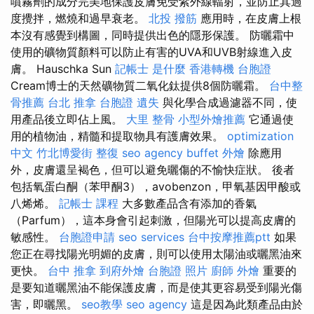
噴霧劑的成分完美地保護皮膚免受紫外線輻射，並防止其過
度攪拌，燃燒和過早衰老。
北投 撥筋
應用時，在皮膚上根
本沒有感覺到構圖，同時提供出色的隱形保護。 防曬霜中
使用的礦物質顏料可以防止有害的UVA和UVB射線進入皮
膚。 Hauschka Sun
記帳士 是什麼
香港轉機 台胞證
Cream博士的天然礦物質二氧化鈦提供8個防曬霜。
台中整
骨推薦
台北 推拿
台胞證 遺失
與化學合成過濾器不同，使
用產品後立即佔上風。
大里 整骨
小型外燴推薦
它通過使
用的植物油，精髓和提取物具有護膚效果。
optimization
中文
竹北博愛街 整復
seo agency
buffet 外燴
除應用
外，皮膚還呈褐色，但可以避免曬傷的不愉快症狀。 後者
包括氧蛋白酮（苯甲酮3），avobenzon，甲氧基因甲酸或
八烯烯。
記帳士 課程
大多數產品含有添加的香氣
（Parfum），這本身會引起刺激，但陽光可以提高皮膚的
敏感性。
台胞證申請
seo services
台中按摩推薦ptt
如果
您正在尋找陽光明媚的皮膚，則可以使用太陽油或曬黑油來
更快。
台中 推拿
到府外燴
台胞證 照片
廚師 外燴
重要的
是要知道曬黑油不能保護皮膚，而是使其更容易受到陽光傷
害，即曬黑。
seo教學
seo agency
這是因為此類產品由於