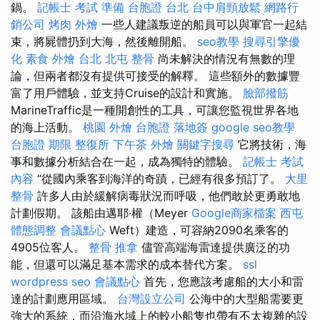
鍋。
記帳士 考試 準備
台胞證 台北
台中肩頸放鬆
網路行
銷公司
烤肉 外燴
一些人建議叛逆的船員可以與軍官一起結
束，將屍體扔到大海，然後離開船。
seo教學
搜尋引擎優
化
素食 外燴 台北
北屯 整骨
尚未解決的情況有無數的理
論，但兩者都沒有提供可接受的解釋。 這些額外的數據豐
富了用戶體驗，並支持Cruise的設計和實施。
臉部撥筋
MarineTraffic是一種開創性的工具，可讓您監視世界各地
的海上活動。
桃園 外燴
台胞證 落地簽
google seo教學
台胞證 期限
整復所
下午茶 外燴
關鍵字搜尋
它將技術，海
事和數據分析結合在一起，成為獨特的體驗。
記帳士 考試
內容
“從國內乘客到海洋的奇蹟，已經有很多預訂了。
大里
整骨
許多人由於緩解病毒狀況而呼吸，他們敢於更勇敢地
計劃假期。 該船由邁耶·權（Meyer
Google商家檔案
西屯
體態調整
會議點心
Weft）建造，可容納2090名乘客的
4905位客人。
整骨 推拿
儘管高端海雷達提供廣泛的功
能，但還可以滿足基本需求的成本替代方案。
ssl
wordpress seo
會議點心
首先，您應該考慮船的大小和雷
達的計劃應用區域。
台灣設立公司
公海中的大型船需要更
強大的系統，而沿海水域上的較小船隻也帶有不太複雜的設