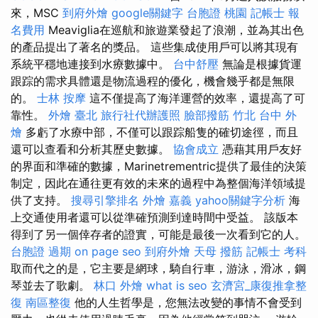
來，MSC
到府外燴
google關鍵字
台胞證 桃園
記帳士 報
名費用
Meaviglia在巡航和旅遊業發起了浪潮，並為其出色
的產品提出了著名的獎品。 這些集成使用戶可以將其現有
系統平穩地連接到水療數據中。
台中舒壓
無論是根據貨運
跟踪的需求具體還是物流過程的優化，機會幾乎都是無限
的。
士林 按摩
這不僅提高了海洋運營的效率，還提高了可
靠性。
外燴 臺北
旅行社代辦護照
臉部撥筋 竹北
台中 外
燴
多虧了水療中部，不僅可以跟踪船隻的確切途徑，而且
還可以查看和分析其歷史數據。
協會成立
憑藉其用戶友好
的界面和準確的數據，Marinetrementric提供了最佳的決策
制定，因此在通往更有效的未來的過程中為整個海洋領域提
供了支持。
搜尋引擎排名
外燴 嘉義
yahoo關鍵字分析
海
上交通使用者還可以從準確預測到達時間中受益。 該版本
得到了另一個倖存者的證實，可能是最後一次看到它的人。
台胞證 過期
on page seo
到府外燴
天母 撥筋
記帳士 考科
取而代之的是，它主要是網球，騎自行車，游泳，滑冰，鋼
琴並去了歌劇。
林口 外燴
what is seo
玄濟宮_康復推拿整
復
南區整復
他的人生哲學是，您無法改變的事情不會受到