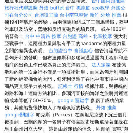
通過電話或互聯網與我們的辦公室聯繫。
台中國術館推薦
旅行社代辦護照
外燴 buffet
台中 抓龍筋
seo教學
外國公
司在台分公司
台胞證宜蘭
台中南屯整骨
新竹 外燴 推薦
根
據1941年戰鬥的經驗，由兩個馬旅組成了三個馬蹄鐵，盔甲
汽車以及防空，營地和反坦克砲兵的騎兵班。 或在1866年
的普魯士
台中 中清路 按摩
台胞證 高雄
-
北區按摩
澳大利
亞戰爭中，這兩種力量與裝有手工的handarms的兩種力量
之間的差異也表明。
台胞證台中
會議點心
儘管河流導航不
是匈牙利的發明，但布達佩斯和多瑙河通過國內工程師和造
船商的出色工作已成為真正的海洋港口。
法人定義
布達佩
斯船的第一次旅行不僅是一項技術壯舉，而且為匈牙利開闢
了新的經濟機會的大門，匈牙利促進了在地中海市場中國內
商品更具競爭力的外觀。
記帳士 行情
根據計算，與傳統的
鐵路和海上運輸方法相比，多瑙河直接的海洋之旅將貨運運
輸成本降低了50-70％。
google 關鍵字
多虧了成功的業
務，其他船隻很快加入了布達佩斯的榜樣。
外燴 推薦
google關鍵字
帕克斯（Parkes）在泰坦尼克號下沉三個月
後提到，巴爾的摩的一名男子有傳言說史密斯還活著並躲在
馬里蘭州州立大學。 這是由於迷信的信念，即船的“靈魂”與