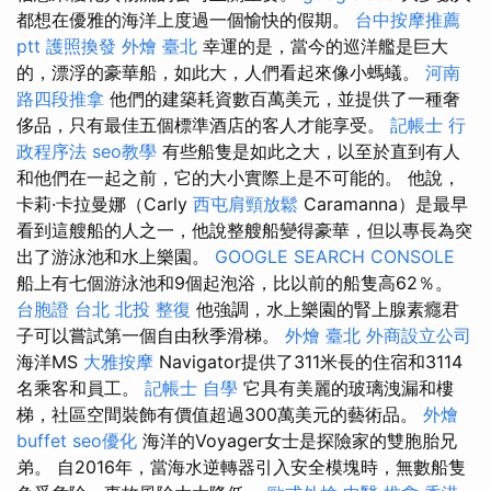
都想在優雅的海洋上度過一個愉快的假期。
台中按摩推薦
ptt
護照換發
外燴 臺北
幸運的是，當今的巡洋艦是巨大
的，漂浮的豪華船，如此大，人們看起來像小螞蟻。
河南
路四段推拿
他們的建築耗資數百萬美元，並提供了一種奢
侈品，只有最佳五個標準酒店的客人才能享受。
記帳士 行
政程序法
seo教學
有些船隻是如此之大，以至於直到有人
和他們在一起之前，它的大小實際上是不可能的。 他說，
卡莉·卡拉曼娜（Carly
西屯肩頸放鬆
Caramanna）是最早
看到這艘船的人之一，他說整艘船變得豪華，但以專長為突
出了游泳池和水上樂園。
GOOGLE SEARCH CONSOLE
船上有七個游泳池和9個起泡浴，比以前的船隻高62％。
台胞證 台北
北投 整復
他強調，水上樂園的腎上腺素癮君
子可以嘗試第一個自由秋季滑梯。
外燴 臺北
外商設立公司
海洋MS
大雅按摩
Navigator提供了311米長的住宿和3114
名乘客和員工。
記帳士 自學
它具有美麗的玻璃洩漏和樓
梯，社區空間裝飾有價值超過300萬美元的藝術品。
外燴
buffet
seo優化
海洋的Voyager女士是探險家的雙胞胎兄
弟。 自2016年，當海水逆轉器引入安全模塊時，無數船隻