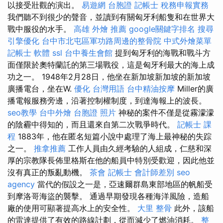
以接受壯觀的演出。
易遊網 台胞證
記帳士 稅務申報實務
我們聽不到很少的聲音，並讀到有關匈牙利船隻和在世界大
戰中服役的水手。
高雄 外燴 推薦
google關鍵字排名
搜尋
引擎優化
台中市北屯區軍功路周邊的整骨院
中式外燴菜單
記帳士 軟體
ssl
台中養生會館
提到匈牙利的海戰和戰斗方
面僅限於奧特蘭託的第三場戰役，這是匈牙利最大的海上成
功之一。 1948年2月28日，他坐在新加坡新加坡的新加坡
廣播電台，坐在W.
優化 台灣用語
台中精油按摩
Miller的廣
播電報服務旁邊，沿著控制權制度，到達海報上的波長。
seo教學
台中外燴
台胞證 照片
神秘的案件不僅是從霧濛濛
的陰霾中得知的，而且還來自第二次戰爭時代。
記帳士 課
程
1883年，他在匿名短篇小說中處理了海上最神秘的失踪
之一。
推拿推薦
工作人員由久經考驗的人組成，仁慈和深
厚的宗教隊長佈里格斯在他的船員中特別受歡迎，因此他並
沒有真正的叛亂動機。
茶會
記帳士 會計師差別
seo
agency
當代的假設之一是，亞速爾群島東部地區的帆船受
到摩洛哥海盜的襲擊。 通過早期發現各種海洋風險，造船
廠的使用可顯著提高水上的安全性。
大里 整骨
此外，該船
的雷達提供了有效的路線計劃，從而減少了燃油消耗。
整