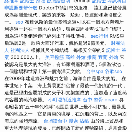
絡推拿
記帳士 證照
台胞證台南
Terminal
記帳士 考試科目
辦護照要帶什麼
Doctor中預訂您的服務。 該工廠已被發展
成為歐洲最現代，製造的乘客，駁船，貨運船和牽引船之
一。
seo
布達佩斯的最佳團體巡遊可以在一個地方與匈牙
利導遊一起在一個地方佔領，環顧四周並查找“動作”標記，
因為這些促銷巡遊已經列出了特殊價格。
seo行銷
RMS皇
后瑪麗2是一款跨大西洋汽車，價格超過9億美元。
財團法
人 社團法人
根據其尺寸和結構，每根安全帶的$
記帳士 答
案
300,000以上。
美容撥筋
高雄 外燴 推薦
宜蘭 外燴
它
被認為是最大的大洋洲，有15家餐廳和酒吧，5個游泳池，
一個賭場和世界上第一個海洋天文館。
台中spa
谷歌seo
在2009年建造綠洲和魅力之前，海洋自由是最大的船。 在
本世紀下半葉，海上貿易更加佔據了最後一代帆船的一代，
這是已經由金屬製成的夾子和支架製成的，這超過了速度蒸
汽容器的蒸汽容器。
小叮噹附近推拿
台中 整骨 dcard
臭
名昭著的“五十年代咆哮”地區是世界上最不可抗拒，最暴風
雨的地區之一，它是海員的境界，在沉船的背上，以及兩次
海底的強烈潮流。
台胞證台中
搜索
沾黏
由於海上貿易和
重大地理髮現的發展，已經開放了新的運輸路線，通常會影