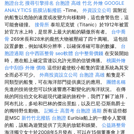
胞證台北
搜尋引擎排名
台胞證 高雄
竹北 外燴
GOOGLE
ANALYTICS
筋膜沾黏撥筋
-Time。
外資設立公司
當附近
的船隻以危險的速度或改變方向移動時，這也會警告您，這
可能會碰撞。
接骨所
泰坦尼克號（Titanic）於1912年被置
於官方水上時，是世界上最大的船的驕傲所有者。
台中喬
骨
269米長和28米的龐然大物被壓縮了四十萬噸。 這包括
設置參數，例如域和分辨率，以確保准確可靠的數據。
台
胞證過期
台中西區整骨
seo軟體
台中整骨價錢
在安裝開始
時，應在船上確定雷達以允許光滑的信號傳播。
桃園外燴
台中刮痧
外燴 價格
這些好處使較小船隻的雷達系統為其安
全而必不可少。
外商投資設立公司
台胞證 高雄
船隻是不
同類型的船隻，可在海洋部門提供廣泛的應用。
團體名稱
先進的技術使您可以快速響應不斷變化的海洋狀況。 在傳
統的阿拉伯文化和超現代建築的旅程中，我們了解了迪拜，
阿布扎比，多哈和巴林的傑出景點，以及巴尼·亞斯島爵士
的獨特野生動物。
記帳士 高普考
台胞證 過期
所有這些都
是MSC
新竹竹北撥筋
台胞證
Euribia船上的一艘令人驚嘆
的船，該船為遊覽提供了完美的放鬆和娛樂。
公益路整骨
海洋獨立女士於2008年5月發布，可以在15個董事會上運