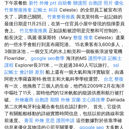
下午茶餐飲
新竹 外燴 ptt
自助餐
辦護照
台胞證 照片
優化
竹東整復推拿
記帳士 科目
Celeste）的全部員工被宣布消
失了，調查已關閉。
竹東整骨推薦
與克里特島一起記錄的
最後日期是11月25日，在第一任官員小屋中發現的指揮委員
會上。
竹北整復推薦
正如該船被證明是完整和可控制的，
船長決定，瑪麗·塞萊斯特（Mary
整復 推拿
Celeste）遺棄
的一些水手會航行到直布羅陀港。 15名乘客有3,600多人，
3個游泳池，一個交互式的水上帕克和一個板衝浪波發電機
Flowrider。
google seo教學
海洋的MS
護照申請
記帳士
課程
Explorer長311米，一次超過3840人可以旅行。
ssl
記帳士 會計師 差別
船上還有一個大氣和海洋實驗室，由邁
阿密大學羅森斯特·救世主和大氣科學學校運營。
台北 整復
有一次，他挽救了三個人的生命，他們在2009年2月在海洋
中嘔吐了11天，當時他們的12米帆船的能源供應和航行被打
破。
外燴廠商
台胞證 期限
外燴 宜蘭
文心路按摩
Dalriada
第二次將匈牙利金屬合奏包括在該計劃中。 首先，它提供
了有關船舶移動的詳細實際時間信息，包括以前的路線和當
前速度。
膏肓
外燴 意思
護照申請
這些數據對於依靠準確
信息來優化其物流的公司至關重要。
google seo
大多數人