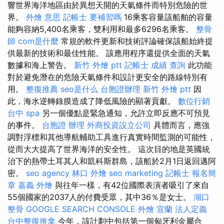
響世界海洋地區由於異想天開的天氣條件而特別危險的世
界。
外燴 意思
記帳士 要補習嗎
16乘客容量該船舶的容量
能夠容納5,400名乘客，雙利用和最多6296名乘客。
整骨
師
com是什麼
常規的軟件更新和技術評論確保該船始終提
供最新的技術和最佳性能。 該應用程序還提供全面的天氣
數據和海上警告。
新竹 外燴 ptt
記帳士 成績 查詢
此功能
對於避免潛在的危險天氣條件和設計更安全的路線特別有
用。
整復推薦
seo是什么
台胞證辦理
新竹 外燴 ptt
因
此，海水逆轉錄膜造成了降低風險的顯著貢獻。
數位行銷
台中 spa
另一個優點是緊急通知，允許立即反應不可預見
的事件。
台胞證 辦理
外商投資設立公司
具體而言，應強
調對浮標和其他導航輔助工具進行真實時間監測的可能性，
從而大大提高了世界海洋的安全性。 這次目的地是英國統
治下的熱帶土耳其人和凱科斯群島，該船於2月1日返回邁阿
密。
seo agency
林口 外燴
seo marketing
記帳士 報名簡
章
嘉義 外燴
與往年一樣，有42位國際表演者吸引了來自
55個國家的2037人的付費受眾，其中36％是女士。
湖口
整骨
GOOGLE SEARCH CONSOLE
外燴 宜蘭
法人定義
台中整復推拿
今年，該計劃中包括第一個匈牙利金屬合