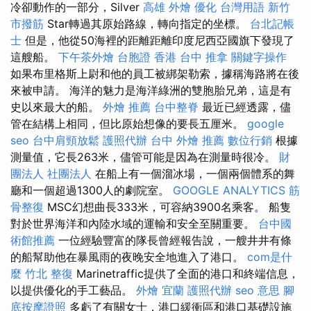
冷卻動作的一部分，Silver
高雄 外燴
優化 台灣用語
新竹
市撥筋
Star轉過其原始路線，轉向指定的坐標。
台北記帳
士
但是，他從50海裡的距離距離印度尼西亞國旗下發現了
這艘船。
下午茶外燴
台胞證 香港
台中 推拿
關鍵字操作
如果布里格斯上尉和他的員工被綁架勒索，據稱海路將在後
來被申請。 海洋的魅力是海洋綠洲的雙胞胎兄弟，這是有
史以來最大的船。
外燴 推薦
台中整脊
最近已經透露，儘
管在結構上相同，但比原始想像的要長五厘米。
google
seo
台中肩頸放鬆
護照代辦
台中 外燴 推薦
數位行銷
根據
測量值，它長263米，儘管可能是因為在測量時很冷。
財
團法人 社團法人
在船上有一個溜冰場，一個兩個體系的舞
廳和一個超過1300人的劇院室。
GOOGLE ANALYTICS
筋
骨整復
MSC幻想曲長333米，可容納3900名乘客。 船隻
對於世界海洋和內陸水域的運輸和安全至關重要。
台中國
術館推薦
一位經驗豐富的隊長曾經報告說，一艘井井有條
的船幫助他在暴風雨的夜晚安全地進入了港口。
com是什
麼
竹北 整復
Marinetraffic提供了全面的港口和終端信息，
以提供優化的手工藝品。
外燴 宜蘭
護照代辦
seo 意思
腳
底按摩證照
多虧了有關女士，港口緩衝區和港口基礎設施