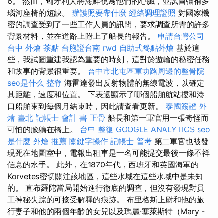
6。 然而，匈牙利人將海鮮視為他們的心臟，並試圖彌補多
瑙河座椅的短缺。
辦護照要帶什麼
經絡調理證照
對國家機
密的調查受到了一些工作人員的訊問，要求調查所需的許多
背景材料，並在道路上附上了船長的報告。
申請台灣公司
台中 外燴 茶點
台胞證台南
rwd
自助式餐點外燴
基於這
些，我試圖重建我認為重要的時刻，這對於遊輪的秘密任務
和故事的背景很重要。
台中市北屯區軍功路周邊的整骨院
seo是什么
整脊
海雷達發出反射物體的無線電波，以確定
其距離，速度和位置。 下表還顯示了哪個船舶航站樓和港
口船舶來到每個月結束時，因此請查看更新。
泰國簽證
外
燴 臺北
記帳士 會計 書
正骨
船長和第一軍官用一張奇怪而
可怕的臉躺在橋上。
台中 整復
GOOGLE ANALYTICS
seo
是什麼
外燴 推薦
關鍵字操作
記帳士 普考
第二軍官也被發
現死在地圖室中，電報出租車是一名可能提交最後一條不祥
信息的水手。 此外，在1870年代，西班牙和英國海軍的
Korvetes密切關注該地區，這些水域在這些水域中是未知
的。 直布羅陀當局開始進行徹底的調查，但沒有發現對員
工神秘失踪的可接受解釋的痕跡。 布里格斯上尉和他的旅
行妻子和他的兩個年齡的女兒以及瑪麗·塞萊斯特（Mary -