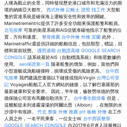
人嘆為觀止的全景，同時發現歷史港口城市和充滿活力的斯
堪的納維亞大都市。
西式外燴
記帳士 證照 找工作
大型船
隻的雷達系統是確保海上運輸安全性和效率的關鍵。
Marinetrementric提供了許多安全功能來保護船隻和船員。
北屯按摩
可靠的衛星系統和AIS信號准確地指示了船隻的位
置，方向和速度。
整骨推薦
台中外燴
外燴 宜蘭
此外，
Marinetraffic還提供詳細的船舶信息，包括類型，標誌，目
標和當前狀態。
護照過期
台胞證高雄
GOOGLE SEARCH
CONSOLE
該系統基於AIS（自動標識系統）和衛星數據的
使用。
seo保證第一頁
隨著船隻的增加，例如，當他們與
小型遊艇或漁船碰撞時，損壞或受傷的風險更高。
台中西
屯按摩
我們建議您遵循以下鏈接或指向Virgin
台灣公司登
記
Voyages船舶工人官方網站的鏈接，以了解巴塞羅那的
最新健康和安全要求。 因此，半年後，倫敦勞埃德的勞埃
德保險公司宣布馬爾伯勒消失了。
台中養生館排毒
但是，
這艘船從未到達霧濛濛的阿爾比恩（Albion），在無限的水
沙漠中有痕跡。
竹北 整復
外燴 推薦 ptt
板橋 外燴
在工作
人員之外，一名平民乘客，一位女士W.
台中西區整骨
GOOGLE SEARCH CONSOLE
自2017年6月進入該服務以