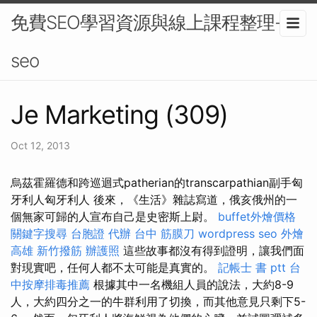
免費SEO學習資源與線上課程整理-
seo
Je Marketing (309)
Oct 12, 2013
烏茲霍羅德和跨巡迴式patherian的transcarpathian副手匈
牙利人匈牙利人 後來，《生活》雜誌寫道，俄亥俄州的一
個無家可歸的人宣布自己是史密斯上尉。
buffet外燴價格
關鍵字搜尋
台胞證 代辦
台中 筋膜刀
wordpress seo
外燴
高雄
新竹撥筋
辦護照
這些故事都沒有得到證明，讓我們面
對現實吧，任何人都不太可能是真實的。
記帳士 書 ptt
台
中按摩排毒推薦
根據其中一名機組人員的說法，大約8-9
人，大約四分之一的牛群利用了切換，而其他意見只剩下5-