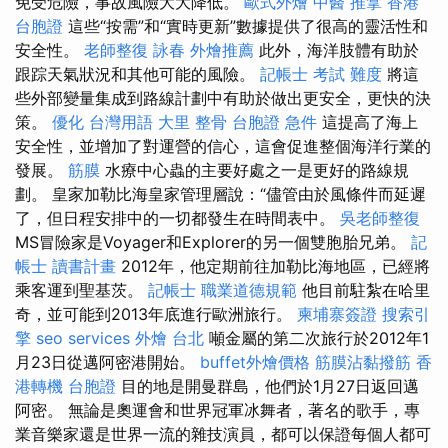
免受危險，事故風險大大降低。
歐式外燴
中醫 推拿
香港
台胞證
這些“按需”和“實時更新”數據提供了很高的靈活性和
安全性。
老師整復 詠春
外燴推薦
此外，海洋肢體有助於
跟踪天氣狀況和其他可能的風險。
記帳士 考試 難度
將這
些外部變量集成到路線計劃中有助於做出更安全，更快的決
策。
優化 台灣用語
大里 整骨
台胞證 急件
這提高了海上
安全性，並增加了對運營的信心，這會促進整個海洋行業的
發展。
筋膜
水療中心蟲的主要好處之一是更好的路線規
劃。 皇家加勒比海皇家管理層說：“儘管由於風條件而延遲
了，但日程安排中的一切都發生在時間表中。
吳老師整復
MS冒險家是Voyager和Explorer的另一個雙胞胎兄弟。
記
帳士 讀書計畫
2012年，他定期前往加勒比海地區，已經將
乘客運到聖基茨。
記帳士 職業道德規範
他目前駐紮在哈里
奇，並可能到2013年底進行歐洲旅行。
柬埔寨簽證
搜索引
擎
seo services
外燴 台北
噸金屬的第二次旅行於2012年1
月23日從邁阿密港開始。
buffet外燴價格
筋膜沾黏撥筋
香
港轉機 台胞證
目的地是開曼群島，他們於1月27日返回邁
阿密。 無論是奧運會和世界冠軍冰舞者，著名的歌手，專
業音樂家還是世界一流的雜技演員，都可以保證每個人都可