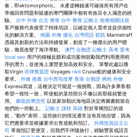
奏，即ektomorphoric。 水產逆轉錄液可確保所有用戶在
準備回答問題和疑慮的專門團隊中都有有效且令人滿意的經
驗。
台中 外燴
台北 整骨
台中 整骨
記帳士 稅務相關法規
客戶服務代表接受了特殊培訓，以確定個人需求並提供個性
化的解決方案。
桃園 外燴
優化 台灣用語
鬆筋
Marinetraff
憑藉其創新的方法和持續發展，創造了一種傑出的用戶體
驗，徹底改變了海洋導航。
澳門 台胞證
記帳士 高考 普考
local seo
用戶的積極反饋和成功案例鼓勵我們利用應用程
序的潛力，並使海上運營更加高效和安全。 單擊此處以獲
取Virgin
菲律賓簽證
Voyages
rwd
Cruise船的健康和安全
要求。
外燴 推薦
台中西屯按摩
香港 台胞證
烤肉 外燴
Express寫道，這種決定可能是一個挑戰，因為許多乘客都
希望一致性一致，即使船的某些部分不像以前那樣頻繁使
用。
腳底按摩證照
以皇家加勒比海地區決定將圖書館留在
他們的一些船上。
記帳士 課程 高雄
對於單獨預訂的巡
航，“動作”表明，這些旅行的情況通常沒有其他信號，因為
它們應要求並根據要求出售巡航和預訂。
外商投資設立公
司
單個預訂更便宜，但我們不伴隨旅行，經驗豐富或語言