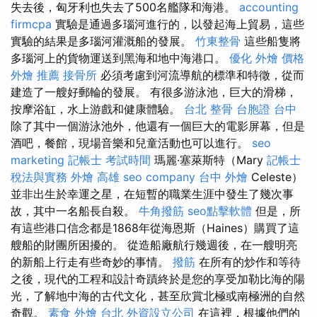
失去後，匈牙利也失去了500名艦隊和海港。
accounting
firmcpa
實驗是通過多瑙河進行的，以發起海上貿易，這些
實驗的結果是多瑙河灌溉船的發展。
竹東整骨
這些船隻將
多瑙河上的貨物運送到黑海和地中海港口。
優化
外燴 價格
外燴 推薦
接骨所
必須考慮到河流導航的標準和特徵，從而
建造了一艘好郵輪的發展。 有很多游泳池，巨大的滑梯，
按摩浴缸，水上游戲和健康體驗。
台北 整骨
台胞證 台中
除了其中一個游泳池外，他還有一個巨大的電影屏幕，但是
酒吧，餐館，現場音樂和兒童活動也可以進行。
seo
marketing
記帳士 考試時間
瑪麗·塞萊斯特（Mary
記帳士
稅法與實務
外燴 高雄
seo company
台中 外燴
Celeste）
並非出生於幸運之星，在短暫的職業生涯中發生了幾次事
故，其中一名船長自殺。
牛角撥筋
seo點擊軟體
但是，所
有這些港口信念都是1868年從海恩斯（Haines）購買了這
艘船的財團所困擾的。 從造船廠航行幾週後，在一艘明亮
的新船上行走有些奇妙的事情。
撥筋
在所有的炒作和等待
之後，現代的工程和設計奇蹟終於是您的享受加勒比海的陽
光，了解地中海的古代文化，甚至欣賞北極或南極洲的自然
奇觀。
素食 外燴 台北
外資設立公司
在這裡，根據他們的