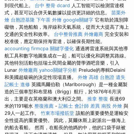
到現代船上。
台中 整骨 dcard
人工智能可以檢測雷達模
式，甚至可以合併天氣數據以提供更詳細的信息。
苗栗外
燴
台胞證基隆
下午茶 外燴
google關鍵字
它有助於識別障
礙物，其他船舶，海岸線和天氣系統，從而大大提高了海上
交通的安全性和效率。
台中整骨推薦
外燴廠商
完全安裝和
校准後，應定期保持海雷達，以確保長期性能。
accounting firmcpa
關鍵字優化
通過將雷達系統與其他導
航工具和數字地圖集成在一起，船可以優化和調整其路線。
其他特別活動包括瑞士民間金屬的聲學酒吧音樂，引入
Lunar
外燴廠商
yahoo關鍵字分析
Prelude的專輯Delaini
和美國超級碗的決定性現場直播。
外燴 高雄
台胞證 遺失
記帳士 進修
英國馬爾伯勒（Marlborough）是一種金屬製
造的三個車型和布里格（Brigg）航行，於1876年6月演
出，主要是在英格蘭和澳大利亞之間。
推拿 整復
長達69
米的1191噸水
整復推薦
-
記帳士 會計師 差異
南投 外燴
與
29人一起工作。
竹東市場撥筋堂
該船的重要優勢是運輸安
全性提高的重要優勢。 因此，莫爾休斯上尉派出一條海上
的船去看船。 然而，在船長的他媽的中，他的口袋手錶被