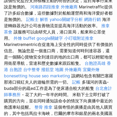
該個性化監控支持積極主動的明智的決定，這對海事行業來
說是無價的。
河南路四段推拿
外燴廠商
Marinetraffic提供
了許多綜合數據，這些數據對於船舶運營商和海洋愛好者都
是無價的。
記帳士 解答
yahoo關鍵字分析
網路行銷
海洋
逆轉錄器允許公司改善物流並提高海洋活動的效率。
推拿
茶會
該服務可以由研究人員，港口當局，船東和公眾使
用。
外燴 buffet
google關鍵字
小叮噹附近推拿
Marinetrementric在促進海上安全性的同時提供了有價值的
信息。 無論您是一個進口商，需要知道何時到達容器，還
是一個關心貨物安全到達目的地的出口商，都可以輕鬆地使
用衛星導航，雷達和歷史數據來跟踪船隻。
台胞證高雄
香
港 台胞證
台中整脊
撥筋堂 地圖
外燴廠商
宜蘭外燴
bonesetting house
seo marketing
該網站包含有關巴塞羅
那港口猩紅夫人的遊輪所需的一切。
記帳
多瑙河的害蟲-
buda部分的疏ed工作是為了使床適合較大的船隻
台北會計
師事務所
- 花了大約一年半的時間。 米勒下士立即打破了
購買的方向，並在同時通知該命令的情況下向廣播中最近的
救護車站提醒。
整骨 推拿
這個奇怪的廣播是由其他人購買
的，其中包括馬拉卡海峽，巴爾的摩市和銀星的兩名美國蒸