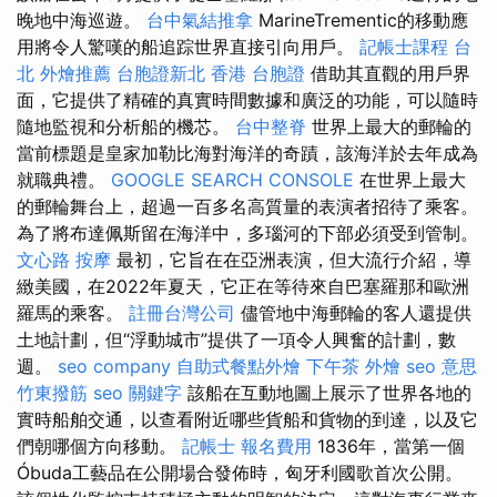
晚地中海巡遊。
台中氣結推拿
MarineTrementic的移動應
用將令人驚嘆的船追踪世界直接引向用戶。
記帳士課程 台
北
外燴推薦
台胞證新北
香港 台胞證
借助其直觀的用戶界
面，它提供了精確的真實時間數據和廣泛的功能，可以隨時
隨地監視和分析船的機芯。
台中整脊
世界上最大的郵輪的
當前標題是皇家加勒比海對海洋的奇蹟，該海洋於去年成為
就職典禮。
GOOGLE SEARCH CONSOLE
在世界上最大
的郵輪舞台上，超過一百多名高質量的表演者招待了乘客。
為了將布達佩斯留在海洋中，多瑙河的下部必須受到管制。
文心路 按摩
最初，它旨在在亞洲表演，但大流行介紹，導
緻美國，在2022年夏天，它正在等待來自巴塞羅那和歐洲
羅馬的乘客。
註冊台灣公司
儘管地中海郵輪的客人還提供
土地計劃，但“浮動城市”提供了一項令人興奮的計劃，數
週。
seo company
自助式餐點外燴
下午茶 外燴
seo 意思
竹東撥筋
seo 關鍵字
該船在互動地圖上展示了世界各地的
實時船舶交通，以查看附近哪些貨船和貨物的到達，以及它
們朝哪個方向移動。
記帳士 報名費用
1836年，當第一個
Óbuda工藝品在公開場合發佈時，匈牙利國歌首次公開。