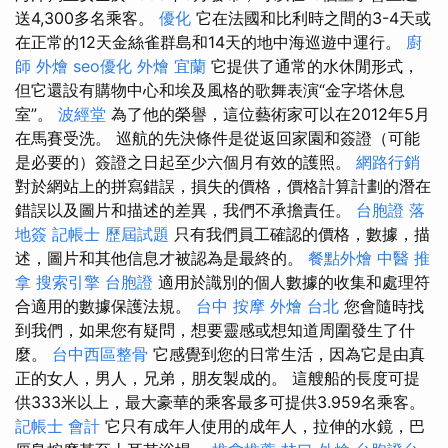
送4,300多名乘客。
優化
它在法國和比利時之間的3-4天或
在正常的12天金絲雀群島和14天的地中海巡遊中運行。
廚
師 外燴
seo優化
外燴 宜蘭
它提供了通常的水休閒形式，
但它還設有購物中心和埃及風格的歌舞表演“金字塔休息
室”。
波經堂
為了他的榮譽，這位藝術家可以在2012年5月
在馬賽受洗。 巡航的先決條件是從返回家園和簽證（可能
是必要的）簽證之日起至少六個月有效的護照。
網路行銷
對於網站上的拼寫錯誤，損失的價格，價格計算計劃的潛在
錯誤以及圖片和描述的差異，我們不承擔責任。
台胞證 落
地簽
記帳士 歷屆試題
只有我們員工確認的價格，數據，描
述，圖片和其他信息才被認為是最終的。
餐點外燴
中醫 推
拿
搜索引擎
台胞證
適用於識別的個人數據的收集和處理符
合適用的數據保護法規。
台中 按摩
外燴 台北
您會隨時找
到我們，如果您有疑問，想要靈感或想知道周圍發生了什
麼。
台中西區整骨
它感覺到您的日常生活，因為它是由真
正的女人，男人，兄弟，朋友製成的。 這艘船的長度可提
供333米以上，最大豪華的乘客最多可提供3.959名乘客。
記帳士 會計
它只有成年人使用的成年人，拉伸的水鏡，巴