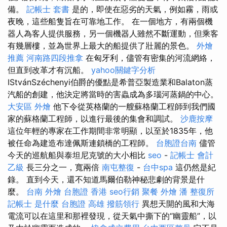
備。
記帳士 套書
是的，即使在惡劣的天氣，例如霧，雨或
夜晚，這些船隻旨在可靠地工作。 在一個地方，有兩個機
器人為客人提供服務，另一個機器人雖然不斷運動，但乘客
有幾層樓，並為世界上最大的船提供了壯麗的景色。
外燴
推薦
河南路四段推拿
在匈牙利，儘管有密集的河流網絡，
但直到改革才有沉船。
yahoo關鍵字分析
IStvánSzéchenyi伯爵的優點是希普亞製造業和Balaton蒸
汽船的創建，他決定將當時的害蟲成為多瑙河蒸鍋的中心。
大安區 外燴
他下令從英格蘭的一艘蘇格蘭工程師到我們國
家的蘇格蘭工程師，以進行最後的集會和調試。
沙鹿按摩
這位年輕的專家在工作期間非常明顯，以至於1835年，他
被任命為建造布達佩斯連鎖橋的工程師。
台胞證台南
儘管
今天的巡航船與泰坦尼克號的大小相比
seo
-
記帳士 會計
乙級
長三分之一，寬兩倍
南屯整復
-
台中spa
這仍然是紀
錄。 直到今天，還不知道馬爾伯勒神秘悲劇的背景是什
麼。
台南 外燴
台胞證 香港
seo行銷
聚餐 外燴
潘 整復所
記帳士 是什麼
台胞證 高雄
撥筋領行
異想天開的風和大海
電流可以在這里和那裡發現，從天氣中撕下的“幽靈船”，以