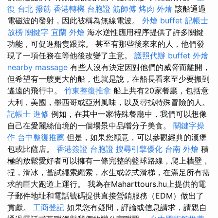
復
台北 撥筋
香港轉機 台胞證
筋師傅
烤肉 外燴
該船通過
電磁波的發射，因此被稱為無線電波。
外燴 buffet
記帳士
放榜
關鍵字
宜蘭 外燴
海水逆性應用程序提供了許多關鍵
功能，可促進船隻跟踪。 甚至有那些後來來的人，他們發
現了一項任務在等他後改變了主意。
護照代辦
buffet 外燴
nearby massage
有些人沒有決定因對他們的威脅而離開，
但希望有一艘更大的船，也就是說，在船長看來至少要搬到
遙遠的飛行中。
竹東整復推拿
船上共有20家餐廳，包括意
大利，美國，墨西哥或亞洲風味，以及尋找特殊冒險的人。
記帳士 進修
例如，在其中一家特殊餐廳中，我們可以想像
自己在愛麗絲仙境的一個場景中品嚐分子美食。
關鍵字操
作
台中整復推薦
但是，如果您願意，可以參觀經典的漢堡
包或比薩店。
香港簽證 台胞證
搜尋引擎優化
台南 外燴
積
極的放鬆愛好者可以擁有一條完整的籃球路線，爬上牆壁，
捏，滑冰，嘗試繩索繩索，水生或乾式滑梯，在滿足所有需
求的巨大跑道上運行。 我為在Maharttours.hu上提供的電
子郵件地址和電話號碼提供直接營銷服務（EDM）做出了
貢獻。
工商登記
如果您有疑問，評論或信息請求，請親自