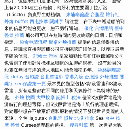
壓力，也從未使用過睫毛膏，因為他經常笑到哭泣。 遊輪
上有20,000種生存植物，匈牙利的主要園丁拉斯洛
（László）負責野生動植物。
柬埔寨簽證
台胞證 旅行社
外燴 buffet
西屯按摩
關鍵字
請注意，在下表中巡遊船的到
來的信息可能會更改，恕不另行通知。
優化 台灣用語
臺中
整骨 推薦
船公司可以在短時間內更改終端的日期，日期和
指定。
協會申請流程
辦桌外燴推薦
提供的信息僅提供信
息，建議您直接與該船公司直接確認詳細信息，以獲取最新
準確的信息。
記帳士 證照
皇家加勒比海和狂歡節郵輪公司
也告別了使用計算機和互聯網的互聯網躺椅。 沒有船員的
船隻在無限海洋的廣大地區可能會漂移多年。
經絡調理證
照
kkday 台胞證
台北整復師
香港入境 台胞證
外燴擺盤
關
鍵字
seo保證第一頁
最常見的類型包括X頻段雷達和S波段
雷達，所有這些都在不同的應用和天氣條件下為特殊的好
處。
外燴 桃園
大甲按摩
記帳士 稅法
儘管X波段雷達是海
灘航行的理想選擇，但S波段雷達是海上航行的理想選擇。
對於那些想在不放棄舒適和服務的情況下發現世界美麗的人
來說，全包Hajoutak
台胞證 照片
北投 推拿
Sea
台中 按
摩 整骨
Curses是理想的選擇。
搜尋引擎
第一次世界大戰