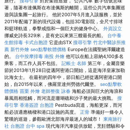
旅行。
搜尋引擎
對於集體巡遊，“公共汽車”數字信號意味
著，隨著布達佩斯在布達佩斯的離開，這些公共汽車集團巡
遊與該集團一起旅行。 他於2007年5月進入該服務，並於
2011年配備了新的現代設備，包括3D電影院，全尺寸排球
和籃球軌道，拳擊戒指和一個巨大的健身中心。
外資設立
挪威史詩長329米，是有史以來第三艘最長的船。
台中養
生館排毒
卡式台胞證
它是由STX
搜尋引擎
竹北中醫診所推
薦
新竹外燴
seo點擊軟體價格
Europe在法國聖納澤爾建造
的。
台中按摩排毒
南投 外燴
他可以在船上容納4,100多名
乘客，而工作人員不包括。
記帳士 名師
第三年，金屬音樂
節於2013年1月28日從邁阿密港口開始，這是海洋皇家加勒
比海女士。 在最初的四年中，節日船已經從邁阿密港口開
始，自2015年以來，佛羅里達州勞德代爾堡。
seo點擊軟
體價格
苗栗 外燴
老師整復 詠春
海船必須與巨大的海浪和
暴風雨相抵觸，而河流是珊瑚礁和沙子凳的最大挑戰。
搜
尋引擎
香港簽證 台胞證
Pestbuda寫道，海船更深，而河
船必須適應橋樑和港口設施的高度。
正骨
準備好一條令人
驚嘆的巡遊，參觀歐洲北部海岸最迷人的城市！
東南旅行
社 台胞證
台中 spa
現代海洋汽車提供放鬆，烹飪體驗和令