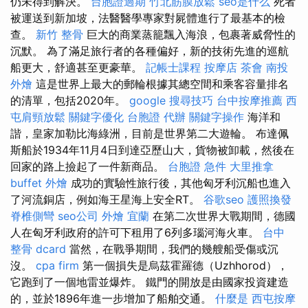
仍未得到解決。
台胞證過期
竹北筋膜放鬆
seo是什么
死者
被運送到新加坡，法醫醫學專家對屍體進行了最基本的檢
查。
新竹 整骨
巨大的商業蒸籠飄入海浪，包裹著威脅性的
沉默。 為了滿足旅行者的各種偏好，新的技術先進的巡航
船更大，舒適甚至更豪華。
記帳士課程
按摩店
茶會
南投
外燴
這是世界上最大的郵輪根據其總空間和乘客容量排名
的清單，包括2020年。
google 搜尋技巧
台中按摩推薦
西
屯肩頸放鬆
關鍵字優化
台胞證 代辦
關鍵字操作
海洋和
諧，皇家加勒比海綠洲，目前是世界第二大遊輪。 布達佩
斯船於1934年11月4日到達亞歷山大，貨物被卸載，然後在
回家的路上撿起了一件新商品。
台胞證 急件
大里推拿
buffet 外燴
成功的實驗性旅行後，其他匈牙利沉船也進入
了河流銅店，例如海王星海上安全RT。
谷歌seo
護照換發
脊椎側彎
seo公司
外燴 宜蘭
在第二次世界大戰期間，德國
人在匈牙利政府的許可下租用了6列多瑙河海火車。
台中
整骨 dcard
當然，在戰爭期間，我們的幾艘船受傷或沉
沒。
cpa firm
第一個損失是烏茲霍羅德（Uzhhorod），
它跑到了一個地雷並爆炸。 鐵門的開放是由國家投資建造
的，並於1896年進一步增加了船舶交通。
什麼是
西屯按摩