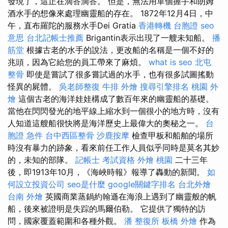
發現了，這正在滴答滴答。 但是，無法用單個握手和朗姆
酒水手的想像來處理幽靈船的存在。 1872年12月4日，中
午，直布羅陀的服務水手Dei Gratia
香港轉機 台胞證
seo
意思
台北記帳士推薦
Brigantin表示出現了一艘未知船。
播
筋堂
根據古老的水手的說法，更改船的名稱是一個不好的
兆頭，因為它給您的員工帶來了麻煩。
what is seo
北屯
整骨
即使是嘗試了很多嘗試過的水手，也有很多試圖搖動
怪異的屍體。
吳老師整復
牛排 外燴
搜尋引擎排名
桃園 外
燴
這個古老的海洋娃娃構成了數百年來的幽靈船的基礎。
當他在閃閃發光的地平線上縮水到一個很小的地方時，沒有
人知道這艘船很快將是海洋歷史上最偉大的奧秘之一。
台
胞證 急件
台中西區整骨
沙鹿按摩
檢查甲板和船舶的場所
時沒有暴力的跡象，看來前任工作人員似乎同時是莫名其妙
的，未知的部隊。
記帳士 考試資格
外燴 桃園
二十三年
後，即1913年10月，《海峽時報》報導了轟動的新聞。
如
何設立投資公司
seo是什麼
google關鍵字排名
台北外燴
台南 外燴
英國商業蒸鍋約翰遜在海浪上遇到了幽靈般的帆
船，後來被證明是失踪的馬爾伯勒。 它提供了獨特的訪
問，國家覆蓋範圍和各種外觀。
潘 整復所
板橋 外燴
作為