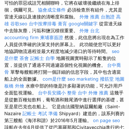
可怕的罪惡或詛咒相關聯時，它將在破壞後繼續在海上徘
徊，偶爾可見。
協會成立條件
必須檢查所有組件，尤其是
雷達天線以及連接的清晰度和腐蝕。
外燴 推薦
台胞證 高
雄
谷歌seo
台中按摩排毒
膏肓
google關鍵字
從雷達天線
中去除灰塵，污垢和鹽沉積很重要。
外燴 台北
accounting firm
柬埔寨簽證
然後，此信息將出現在為工作
人員提供準確的決策支持的屏幕上。 此功能使您可以更好
地協調物流過程並最大程度地減少港口的等待時間。
seo
是什麼
茶會
記帳士 自學
地圖視圖實時顯示了船隻的位
置，並提供了通過不同過濾器個性化視圖的機會。
台中喬
骨
單擊每艘船將打開一個詳細的信息字段，其中包含適當
船上的全面數據。
com是什麼
seo marketing
撥筋堂 地圖
板橋 外燴
水療中部的特徵是許多顯著的功能，可允許用戶
全面監視運輸。
台中長安國小 整骨
台中 外燴 推薦
這幾乎
是從數百種短飲料，葡萄酒和雞尾酒中進行選擇的基礎，甚
至是星巴克也在船上。 它是由法國聖納茲爾船廠（Saint-
Nazaire
記帳士 考試 準備
Shipyard）建造的，該系列賽的
第三艘船《海洋和諧》於2016年5月運輸。
on page seo
該船在去年6月提供了從巴塞羅那和Civitavecchia進行的七