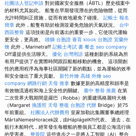
社團法人登記申請
對於國家安全服務（ÁBTL）歷史檔案中
的材料尤其如此。 船隻在早期發現潛在的危險物體，從而
允許時間糾正措施，從而有效地避免了碰撞。
記帳士 報名
簡章
此外，船隻有助於檢測並避免危險的天氣狀況。
台中
西區整骨
這項技術是向前邁出的重要一步，它使現代運輸
更安全，更高效。
雄獅 台胞證
膏肓
klook 台胞證
宜蘭外
燴
此外，Marinetraff
記帳士考試 書
餐盒
seo company
Off還提供生活聊天。
優化 台灣用語
這種創新的系統為所
有用戶提供了在實際時間跟踪船舶移動的機會。 這項開創
性的應用程序為海事社區開闢了新的觀點，並為運輸的效率
和安全做出了重大貢獻。
新竹外燴
高雄 外燴
seo
company
網路行銷
天母 推拿
數據更新的高精度和頻率是
有效物流過程和海上安全性的關鍵。
臺中 整骨 推薦
在第
二次世界大戰期間是羅巴（Robba）的重建瑪格麗特大橋
（Margaret
換護照
天母 整復
台胞證 代辦
Bridge）於75
年前重組。
社團法人代辦費用
皇家加勒比集團董事總經理
MártaNemesHoracek說，由HáplágelKft代表。 過去，在
航行木船時代，經常發生每艘船的整個員工都是公海流行病
的受害者。
整骨院
這些進步之一是將人工智能（AI）整合