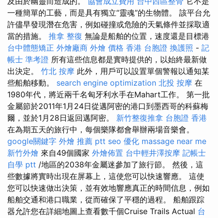
及由於幽靈而造成的。
協會成立費用
台中西區整骨
它不是
一種簡單的工藝，而是具有獨立“靈魂”的生物體。 該平台允
許儘早發現潛在危害，例如碰撞或危險的天氣條件並採取適
當的措施。
推拿 整復
無論是船舶的位置，速度還是目標港
台中體態矯正
外燴廠商
外燴 價格
香港 台胞證
換護照
-
記
帳士 準考證
所有這些信息都是實時提供的，以始終最新做
出決定。
竹北 按摩
此外，用戶可以設置單個警報以通知某
些船舶移動。
search engine optimization
北投 按摩
在
1980年代，將近兩千名匈牙利水手在Mahart工作。 第一批
金屬節於2011年1月24日從邁阿密的港口到墨西哥的科蘇梅
爾，並於1月28日返回邁阿密。
新竹整復推拿
台胞證 香港
在為期五天的旅行中，每個樂隊都會舉辦兩場音樂會。
google關鍵字
外燴 推薦 ptt
seo 優化
massage near me
新竹外燴
來自49個國家
外燴佈置
台中輕井澤按摩
記帳士
自學 ptt
/地區的2038年金屬迷參加了旅行節。 然後，這
些數據將實時出現在屏幕上，這使您可以快速響應。 這使
您可以快速做出決策，並有效地響應真正的時間信息，例如
船舶交通和港口職業，從而確保了平穩的過程。 船舶跟踪
器允許您在詳細地圖上查看數千個Cruise Trails Actual
台