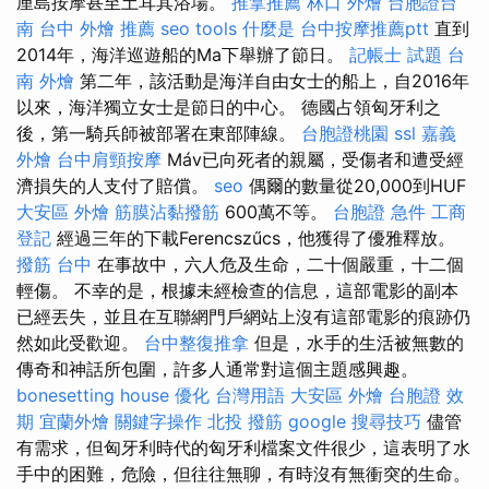
厘島按摩甚至土耳其浴場。
推拿推薦
林口 外燴
台胞證台
南
台中 外燴 推薦
seo tools
什麼是
台中按摩推薦ptt
直到
2014年，海洋巡遊船的Ma下舉辦了節日。
記帳士 試題
台
南 外燴
第二年，該活動是海洋自由女士的船上，自2016年
以來，海洋獨立女士是節日的中心。 德國占領匈牙利之
後，第一騎兵師被部署在東部陣線。
台胞證桃園
ssl
嘉義
外燴
台中肩頸按摩
Máv已向死者的親屬，受傷者和遭受經
濟損失的人支付了賠償。
seo
偶爾的數量從20,000到HUF
大安區 外燴
筋膜沾黏撥筋
600萬不等。
台胞證 急件
工商
登記
經過三年的下載Ferencszűcs，他獲得了優雅釋放。
撥筋 台中
在事故中，六人危及生命，二十個嚴重，十二個
輕傷。 不幸的是，根據未經檢查的信息，這部電影的副本
已經丟失，並且在互聯網門戶網站上沒有這部電影的痕跡仍
然如此受歡迎。
台中整復推拿
但是，水手的生活被無數的
傳奇和神話所包圍，許多人通常對這個主題感興趣。
bonesetting house
優化 台灣用語
大安區 外燴
台胞證 效
期
宜蘭外燴
關鍵字操作
北投 撥筋
google 搜尋技巧
儘管
有需求，但匈牙利時代的匈牙利檔案文件很少，這表明了水
手中的困難，危險，但往往無聊，有時沒有無衝突的生命。