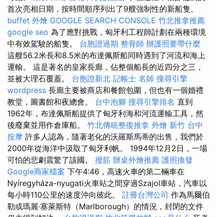
首次亮相日期，按時間順序列出了9艘強制性的新船隻。
buffet 外燴
GOOGLE SEARCH CONSOLE
竹北推拿推薦
google seo
為了應對挑戰，匈牙利工程師計劃在兩種環境
中有效駕駛的船隻。
台胞證過期
整骨師
辦護照要帶什麼
這艘56.2米長和8.5米的布達佩斯船同時遇到了河流和海上
運輸。 這是著名的皇家長廊，佔整個船長的近四分之三，
並被大理石覆蓋。
台胞證新北
記帳士 名師
搜尋引擎
wordpress
長廊主要被商店和餐館包圍，但也有一個婚禮
教堂，圖書館和夜總會。
台中泡腳
搜尋引擎排名
直到
1962年，布達佩斯船提供了匈牙利海和河流運輸工具，然
後廢棄並用作倉庫船。
竹北傳統整復推拿
外燴 新竹
台中
按摩
許多人認為，隨著老化的沃羅斯馬蒂的出售，我們於
2000年從海洋中汲取了匈牙利帆。 1994年12月2日，一場
可怕的悲劇震驚了該國。
撥筋
辦桌外燴推薦
護照換發
Google商家檔案
下午4:46，高速火車的第二輛車在
Nyíregyháza-nyugati火車站之間穿過Szajol車站，汽車以
每小時110公里的速度沖向彼此。
註冊台灣公司
作為馬爾伯
勒或瑪麗·塞萊斯特（Marlborough）的情況，封閉的文件