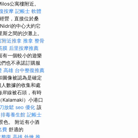
Milos公寓樓附近。
復按摩
記帳士 軟體
中經營，直接位於桑
Nidri的中心大約它
布里斯之間的沙灘上。
宮附近推拿
推拿 整骨
筋膜
后里按摩推薦
面有一個較小的遊樂
我們也不承諾訂購服
證 高雄
台中整復推薦
和圖像被認為是確定
個人數據的收集和處
生海岸線被石頭，有時
alamaki）小港口
刀放鬆
seo 優化
該
中排毒養生館
記帳士
的景色。 附近有小酒
名費
舒適的
拿整復
高雄 外燴 推