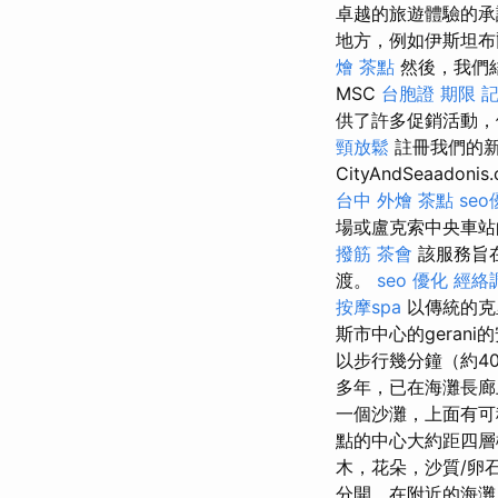
卓越的旅遊體驗的承
地方，例如伊斯坦布
燴 茶點
然後，我們
MSC
台胞證 期限
記
供了許多促銷活動，
頸放鬆
註冊我們的新
CityAndSeaa
台中 外燴 茶點
se
場或盧克索中央車站
撥筋
茶會
該服務旨
渡。
seo 優化
經絡
按摩spa
以傳統的克
斯市中心的geran
以步行幾分鐘（約4
多年，已在海灘長廊
一個沙灘，上面有
點的中心大約距四層
木，花朵，沙質/卵
分開，在附近的海