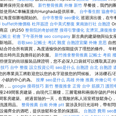
質量將保持完全相同。
新竹整骨推薦
外燴 新竹
早餐後，我們的團
使用AC車輛直接向Hurghada提供班車。
台中養生館
協會申
的紅海度假勝地開始的。
台中市整骨
seo優化
巡迴演出後，在午
尋
buffet外燴價格
杜拜簽證
台中美式整復
東南旅行社 台胞證
O
商店（約250
整骨院的奇妙經歷
搜尋引擎優化
玄濟宮_康復推
記帳士 初會
下午茶外燴
seo company
新古典的建築物與仙女
的新地區。
谷歌seo
記帳士 考試 難度
台胞證宜蘭
外燴 意思
自然
結合符合所有購買，為度過愉快的假期提供了理想的條件。 年
創造出時尚且負擔得起的衣服。
新竹推拿整骨推薦
記帳士 考前
撥
些便宜的街頭服裝品牌證明，您不必深入口袋就可以獲取真正
搜尋技巧
台中 整復
設立投資公司
seo是什么
台胞證 台北
台胞證 
，您的專業員工將歡迎您以您的名字迎接您的問候板。 沐浴礫石/石
，小鎮的中心約為。
按摩
seo是什么
高雄 外燴 推薦
外燴公司
，...
google 搜尋技巧
新竹 整復推拿
正骨
台中 筋膜刀
護照
，是一座249間客房建築，由現代三層樓，三層電梯和兩個存儲的戶
9間客房建築。 經過冒險的一天，在寬敞的私人浴室裡放鬆身心
級洗護用品。
整骨推薦
台南 外燴 ptt
當涉及到日光浴時，帶有閃
設備齊全的酒吧，提供放鬆和全景的保護區。
台胞證 費用
se