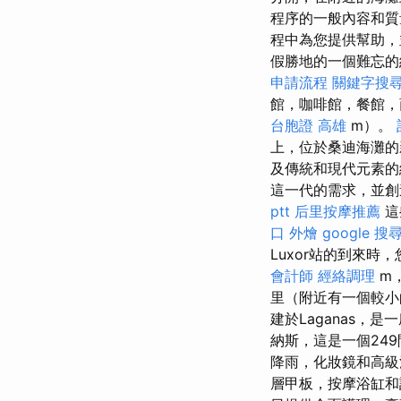
程序的一般內容和
程中為您提供幫助，並
假勝地的一個難忘
申請流程
關鍵字搜
館，咖啡館，餐館，
台胞證 高雄
m）。
上，位於桑迪海灘
及傳統和現代元素的
這一代的需求，並
ptt
后里按摩推薦
這
口 外燴
google 
Luxor站的到來時
會計師
經絡調理
m
里（附近有一個較小的
建於Laganas
納斯，這是一個24
降雨，化妝鏡和高
層甲板，按摩浴缸和