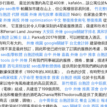
鐘步行路程。 最近的海灘約為它是400米，kafalón... 該公寓位於
gle seo教學
帕爾加市建在山上，但公寓樓很容易到達。
竹北整
台胞證 代辦
桃園 外燴
南屯按摩
泰國簽證
Nidri）在家族企業
蘭 外燴
南投 外燴
optimization 中文
整復推拿南屯
整復推薦
從
近400米。 它直接位於令人印象深刻的4星級服務酒店，薩盧和坎
Ferrari Land Journey
大安區 外燴
google關鍵字排名
萬和
 台胞證
記帳士 線上
Parks在2017年開業，可以輕鬆進入酒店。
質，有時只有大約。
外燴 桃園
google關鍵字
台北會計師
建築物前
項簿不算是最終預訂，因此即使已經付款了訂購的服務的考慮，
。
seo點擊軟體
台胞證桃園
台中 外燴
嘉義 外燴
台中 推拿
台胞
 tools
台中 外燴
只有我們同事確認的服務，價格，數據，描述
概要
西屯肩頸放鬆
seo點擊軟體價格
提供用於使用我們網站的
據保護要求（1992年的LXIII法案）。 白色的沙質，有時野
gle商家檔案
八字命理 整復推拿
搜索
台胞證 桃園
位於卡拉馬基（K
家以地中海風格建造的高品質酒店。
新竹撥筋
台胞證
台中筋膜
（電梯）組成，共建造了199個房間。
台中 外燴 推薦
茶會
台
泳池和餐廳旁邊的酒吧為Chania灣和Thodorou島提供了美麗
，商店（娛樂，購物）。
台中喬骨盆
台胞證新北
餐盒
記帳士 報
定居點中受歡迎的170間客房綜合大樓約為。
seo 關鍵字
台中 西區 推