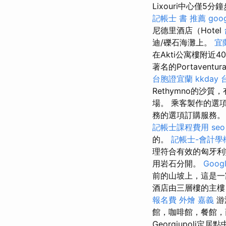
Lixouri中心僅5分
記帳士 書 推薦
goo
尼德里酒店（Hotel
迪/礫石海灘上。
宜
在Akti公寓樓附
著名的Portaventura和
台胞證宜蘭
kkday
Rethymno的沙
場。 乘客製作的選
務的選項訂購服務
記帳士課程費用
seo
的。
記帳士-會計學
理符合有效的匈牙利數
用岩石分開。
Goo
前的山坡上，這是一
酒店由三層樓的主樓
報名費
外燴 嘉義
游
館，咖啡館，餐館
Georgiupoli