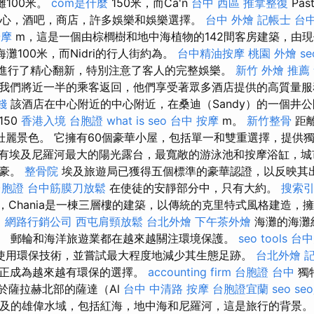
沙灘100米。
com是什麼
150米，而Ca'n
台中 西區 推拿整復
Past
la的中心，酒吧，商店，許多娛樂和娛樂選擇。
台中 外燴
記帳士
台中
按摩
m，這是一個由棕櫚樹和地中海植物的142間客房建築，由現
海灘100米，而Nidri的行人街約為。
台中精油按摩
桃園 外燴
se
年進行了精心翻新，特別注意了客人的完整娛樂。
新竹 外燴 推薦
我們將近一半的乘客返回，他們享受著眾多酒店提供的高質量
錢
該酒店在中心附近的中心附近，在桑迪（Sandy）的一個井
150
香港入境 台胞證
what is seo
台中 按摩
m。
新竹整骨
距離
岸的壯麗景色。 它擁有60個豪華小屋，包括單一和雙重選擇，提
有埃及尼羅河最大的陽光露台，最寬敞的游泳池和按摩浴缸，城
自豪。
整骨院
埃及旅遊局已獲得五個標準的豪華認證，以反映其
 台胞證
台中筋膜刀放鬆
在使徒的安靜部分中，只有大約。
搜索
公里，Chania是一棟三層樓的建築，以傳統的克里特式風格建造
。
網路行銷公司
西屯肩頸放鬆
台北外燴
下午茶外燴
海灘的海灘
）。 郵輪和海洋旅遊業都在越來越關注環境保護。
seo tools
台中
使用環保技術，並嘗試最大程度地減少其生態足跡。
台北外燴
記
行正成為越來越有環保的選擇。
accounting firm
台胞證 台中
獨
位於薩拉赫北部的薩達（Al
台中 中清路 按摩
台胞證宜蘭
seo
se
指埃及的雄偉水域，包括紅海，地中海和尼羅河，這是旅行的背景。