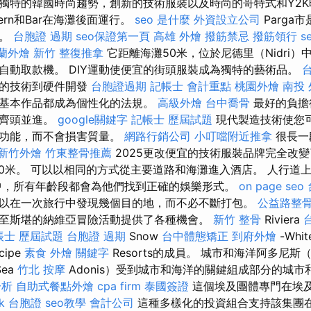
獨特的韓國時尚趨勢，創新的技術服裝以及時尚的哥特式和Y2K
，Tavern和Bar在海灘後面運行。
seo 是什麼
外資設立公司
Parga
達。
台胞證 過期
seo保證第一頁
高雄 外燴
撥筋禁忌
撥筋領行
s
蘭外燴
新竹 整復推拿
它距離海灘50米，位於尼德里（Nidri
自動取款機。 DIY運動使便宜的街頭服裝成為獨特的藝術品。
喪的技術到硬件開發
台胞證過期
記帳士 會計重點
桃園外燴
南投
基本作品都成為個性化的法規。
高級外燴
台中喬骨
最好的負擔
須齊頭並進。
google關鍵字
記帳士 歷屆試題
現代製造技術使您
術功能，而不會損害質量。
網路行銷公司
小叮噹附近推拿
很長一
新竹外燴
竹東整骨推薦
2025更改便宜的技術服裝品牌完全改變
500米。 可以以相同的方式從主要道路和海灘進入酒店。 人行道
中，所有年齡段都會為他們找到正確的娛樂形式。
on page seo
以在一次旅行中發現幾個目的地，而不必不斷打包。
公益路整
至斯堪的納維亞冒險活動提供了各種機會。
新竹 整骨
Riviera
帳士 歷屆試題
台胞證 過期
Snow
台中體態矯正
到府外燴
-Whit
cipe
素食 外燴
關鍵字
Resorts的成員。 城市和海洋阿多尼斯（C
ea
竹北 按摩
Adonis）受到城市和海洋的關鍵組成部分的城
分析
自助式餐點外燴
cpa firm
泰國簽證
這個埃及團體專門在埃
ok 台胞證
seo教學
會計公司
這種多樣化的投資組合支持該集團