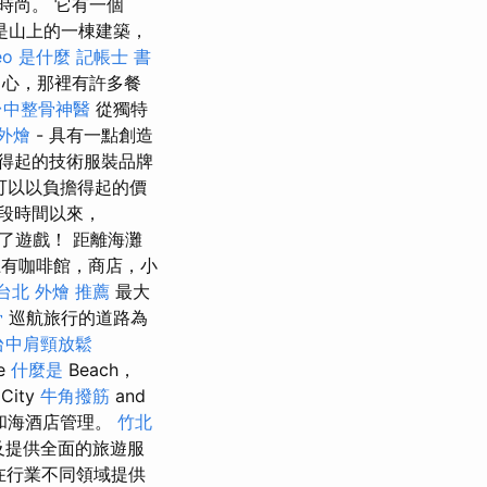
時尚。 它有一個
市是山上的一棟建築，
eo 是什麼
記帳士 書
）中心，那裡有許多餐
台中整骨神醫
從獨特
 外燴
- 具有一點創造
得起的技術服裝品牌
可以以負擔得起的價
段時間以來，
了遊戲！ 距離海灘
上有咖啡館，商店，小
台北 外燴 推薦
最大
骨
巡航旅行的道路為
台中肩頸放鬆
e
什麼是
Beach，
ity
牛角撥筋
and
市和海酒店管理。
竹北
及提供全面的旅遊服
在行業不同領域提供