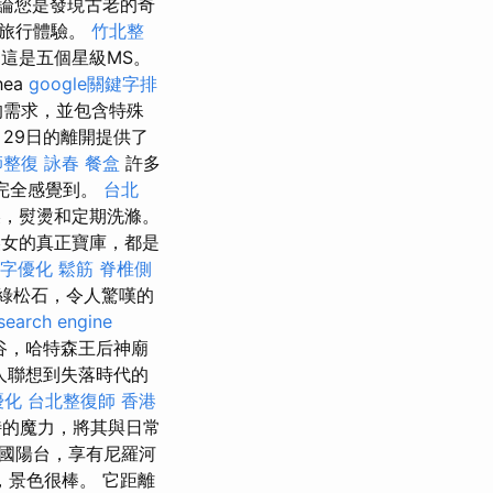
論您是發現古老的奇
河旅行體驗。
竹北整
這是五個星級MS。
ea
google關鍵字排
大的需求，並包含特殊
月29日的離開提供了
整復 詠春
餐盒
許多
完全感覺到。
台北
，熨燙和定期洗滌。
美女的真正寶庫，都是
字優化
鬆筋
脊椎側
綠松石，令人驚嘆的
search engine
谷，哈特森王后神廟
讓人聯想到失落時代的
優化
台北整復師
香港
特的魔力，將其與日常
國陽台，享有尼羅河
，景色很棒。 它距離