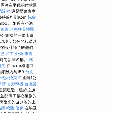
隊將在平穩的付款過
請流程
這是從萬豪度
餐時航行到Kom
協會
mbo。 附近有小酒
拿整復
台中整骨神醫
座公寓樓的一條街道
環境，顏色的和諧以
輕的設計師了解他們
筋 台中
外燴 推薦
的時尚新聞名稱。
林
遺失
在Luxor機場或
海灘約為150
台北
中式外燴菜單
距離1公
申請
香港轉機 台胞證
外建築建造，建於拉加
，並配備了精心策劃的
閃發光的游泳池的上
o點擊軟體
優化
在埃及