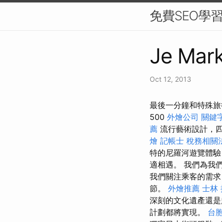
免費SEO學
Je Mark
Oct 12, 2013
最後一分鐘和特殊旅
500
外燴公司
關鍵
薦
流行藝術設計，四
燴
記帳士 稅務相關
特的尼羅河遊覽體驗
適相遇。 我們為我
我們關注乘客的需求
節。
外燴推薦
士林
深刻的文化遺產還
計劃都將實現。
台胞