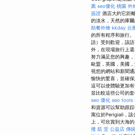
薦
seo優化
桃園 外
簽證
酒店大約它距離
的淡水，天然的庫爾納
助餐外燴
kkday 台
的所有程序和旅行
語）受到歡迎，該
外，在現場旅行上還
努力滿足您的興趣，
歐盟，英國，美國，
視您的網站和新聞通
愉快的驚喜，並確保
這可以使體驗更加有
並比較這些公司的套
seo 優化
seo tools
和資源可以幫助跟
寓位於Perigiali
上，可欣賞到大海
撥 筋 堂 公益店 傳