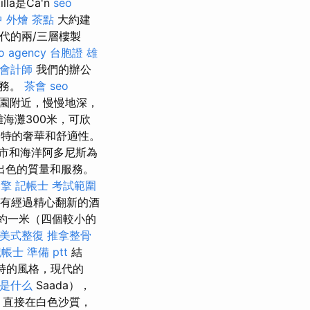
illa是Ca'n
seo
 外燴 茶點
大約建
代的兩/三層樓製
o agency
台胞證 雄
會計師
我們的辦公
服務。
茶會
seo
公園附近，慢慢地深，
海灘300米，可欣
供獨特的奢華和舒適性。
市和海洋阿多尼斯為
出色的質量和服務。
引擎
記帳士 考試範圍
，擁有經過精心翻新的酒
約一米（四個較小的
美式整復
推拿整骨
帳士 準備 ptt
結
特的風格，現代的
o是什么
Saada），
 直接在白色沙質，