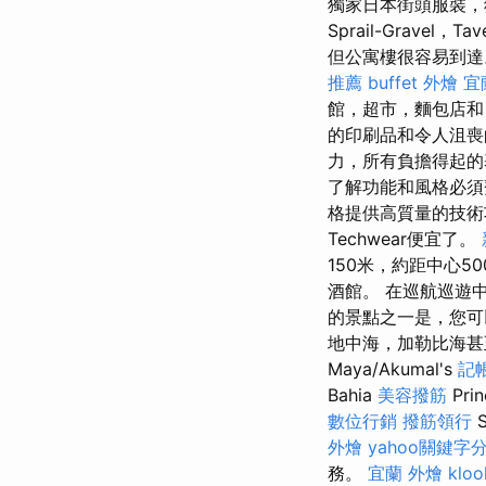
獨家日本街頭服裝，
Sprail-Gravel
但公寓樓很容易到
推薦
buffet 外燴
宜
館，超市，麵包店和
的印刷品和令人沮
力，所有負擔得起的
了解功能和風格必
格提供高質量的技
Techwear便宜了。
150米，約距中心
酒館。 在巡航巡遊
的景點之一是，您可
地中海，加勒比海甚
Maya/Akumal's
記
Bahia
美容撥筋
Prin
數位行銷
撥筋領行
S
外燴
yahoo關鍵字
務。
宜蘭 外燴
klo