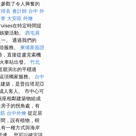
並參觀了令人興奮的
擎排名
會計師
台中 外
整脊
大安區 外燴
ruises在特定時間提
的娛樂活動。
西屯肩
一。 通過我們的
著陸服務。
柬埔寨簽證
時，直接從盧克索機
或火車站出發。
竹北
巡迴演出的平穩過
這項獨家服務。
台中
座建築，是普拉塔尼亞
成人客人。 市中心可
兩座相鄰建築物組成
房子的拐角處，有
撥筋
台中外燴
從定居
房間，設有植物，樹
只有一種方式與海岸
n旁邊。 您可以確定該