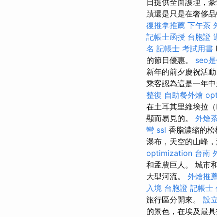
日提供全面護理，豪
蹟還是只是在奢侈品
復推拿推薦
下午茶 
記帳士函授
台胞證 
名
記帳士 考試用書
的節日優惠。
seo
新年的前夕慶祝活動
乘客認為這是一年
整復
自助餐外燴
op
在土耳其里維埃拉（
顯而易見的。
外燴
彎
ssl
香脂濃縮的松
瀑布，天空的山峰
optimization
台南 外
和孟農巨人。 城市
大型河流。
外燴推
入境 台胞證
記帳士
旅行區分開來。
設
的景色，在埃及最具抵