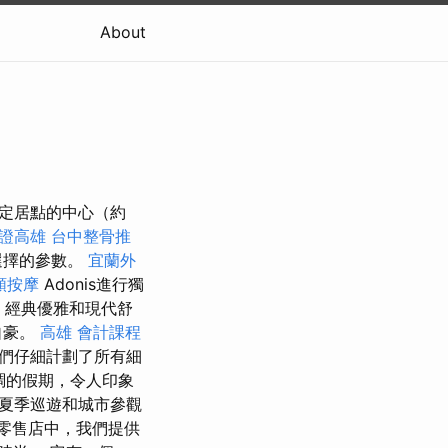
About
定居點的中心（約
證高雄
台中整骨推
選擇的參數。
宜蘭外
頸按摩
Adonis進行獨
，經典優雅和現代舒
自豪。
高雄 會計課程
們仔細計劃了所有細
調的假期，令人印象
夏季巡遊和城市參觀
零售店中，我們提供