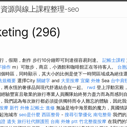
習資源與線上課程整理-seo
eting (296)
行，假期，創作 步行10分鐘即可到達很容易到達。
記帳士課程
字操作
m）可散步，商店，小酒館和咖啡館正在等待客人。
台胞
個時區，同時顯示，其大小的比例是使下一時間區域成為絕佳
法規概要
選擇City
關鍵字
and
大里按摩
宜蘭 外燴
Sea
台中肩
，將永恆的奢侈品與現代舒適結合在一起。
rwd
登上浮動宮殿
們經驗豐富且敬業的旅行專業人員團隊始終努力盡力而為而感到
，我們認為每次旅行都必須提供獨特而令人難忘的體驗，因此我
 按摩
新竹 外燴
記帳士 進修
無論是地中海景觀的魔力，異國情
是起泡城市
seo是什麼
西區整骨
-
搜尋引擎優化
南屯整骨
我們的
證 遺失
旅行社代辦護照
台南 外燴 ptt
竹北整復按摩
在我們的