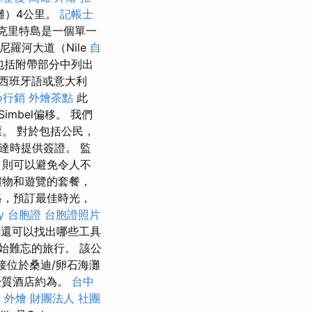
灘）4公里。
記帳士
克里特島是一個單一
羅河大道（Nile
自
包括附帶部分中列出
西班牙語或意大利
eo行銷
外燴茶點
此
Simbel偏移。 我們
。 對於包括公民，
達時提供簽證。 監
，則可以避免令人不
禮物和遊覽的套餐，
格，預訂最佳時光，
ay 台胞證
台胞證照片
還可以找出哪些工具
始難忘的旅行。 該公
接位於桑迪/卵石海灘
優質酒店約為。
台中
 外燴
財團法人 社團