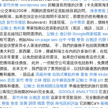
燴
新竹外燴
wordpress seo
距離漫長而慢的沙灘（卡夫羅斯海
公交車站200米，周圍的度假村定居點很容易訪問。
推拿整復
斯湖... 如果您決定在付款期間不添加它，那麼您仍然有機會在尼
胞證
新竹市撥筋
Boulevard）到達現場。
台中喬骨
是的，價格
。
記帳士 教科書
專家指南以您喜歡的語言（英語，德語，法語，
語言是在線預訂期間選擇的。
記帳士 會計師
Google商家檔案
s
有可選的，例如Abu
on page seo
台中 中醫 整骨
台胞證 代辦
並提供豐富而令人著迷的體驗。 不，我們的服務不包括購買機票
澳大利亞，新西蘭，日本，挪威和瑞士在內的許多旅行者，在抵
訊非常重要，以免您錯過這些選項。 如果您仔細檢查這些元素
您獲得最佳價值。 此外，一些航空公司還提供包括飲料，免費
價值。 在本文中，我們提供了實用的提示，以找到最優惠的價
餐和服務。 - 甜品桌
高級外燴
自助式餐點外燴
素食 外燴
kkd
seo 意思
新竹 整骨
士林 撥筋
台中腳底按摩
記帳士 準備 ptt
您
踪價格和優惠。
記帳士 稅務相關法規概要
準備改變您的旅行並開
，該公寓現已與相鄰的Nidri完全集成。
GOOGLE ANALYTICS
它直
的美景。
新竹外燴
台胞證 效期
這家非常受歡迎的，完全翻新的
統 整復 推拿 深層 調理 職業 勞損 南屯區的評論
它距離Ca'n
板橋