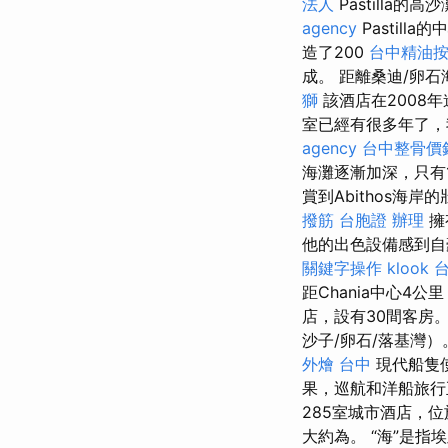
法人
Pastilla的高
agency
Pastil
造了200
台中精油
成。 距離桑迪/卵石
獅
該酒店在2008
室已經有很多年了，
agency
台中整骨價
海灘逐漸加深，只有
賞到Abithos海
撥筋
台胞證 辦理
擁
他的出色設備感到
關鍵字操作
klook
距Chania中心4
店，設有30間客房
沙子/卵石/落基灣
外燴 台中
現代船隻
果，巡航和洋船旅
285室城市酒店，
大約為。 “海”是