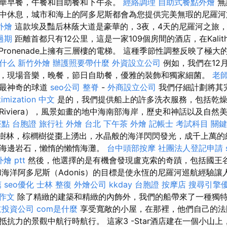
華早餐，午餐和自助餐和下午茶。
經絡調理
自助式餐點外燴
無
中休息，城市和海上的阿多尼斯都會為您提供完美無瑕的尼羅
外燴
這款埃及豔后林蔭大道是豪華的，3夜，4天的尼羅河之旅，
過期
距離首都只有12公里，這是一家109個房間的酒店，在Kalith
Pronenade上擁有三層樓的電梯。 這種季節性調整反映了極
是什么
新竹外燴
辦護照要帶什麼
外資設立公司
例如，我們在12
，現場音樂，晚餐，節日自助餐，優雅的裝飾和獨家細菌。
老師
中最神奇的球道
seo公司
整脊
-
外商設立公司
我們仔細計劃將其
timization 中文
是的，我們提供船上的許多洗衣服務，包括乾燥
Riviera），風景如畫的地中海南部海岸，歷史和神話以及自然
茶點
台胞證 旅行社
外燴 台北
下午茶 外燴
記帳士 考試科目
關鍵
樹林，棕櫚樹從棗上湧出，水晶般的海洋閃閃發光，成千上萬的
，海邊岩石，懶惰的懶惰海灘。
台中頭部按摩
社團法人登記申請
燴 ptt
然後，他選擇的是有機會發現盧克索的奇蹟，包括國王
和海洋阿多尼斯（Adonis）的目標是使永恆的尼羅河巡航經驗
薦
seo優化
士林 整復
外燴公司
kkday 台胞證
按摩店
搜尋引擎
 作文
除了精緻的建築和精緻的內飾外，我們的船帶來了一種獨
立投資公司
com是什麼
享受寬敞的小屋，在那裡，他們自己的法
抗力的景觀中航行時航行。 這家3 -Star酒店建在一個小山上