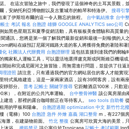
諾。 在這次冒險之旅中，我們發現了這個神奇的土耳其景觀，
爾，安納托利亞博物館以及古董城市的帕琴和特洛伊。
搜尋引
結束了伊斯坦布爾的這一令人難忘的旅程。
台中氣結推拿
台中
帳士 考試 報名
台胞證 雄獅
GOOGLE ANALYTICS
seo公司
C
例如黑色星期五和夏季促銷活動，具有板板美食體驗和高質量
聞通訊，您將是第一個了解我們最新促銷和最後一刻報價的人之
donis.com網站在線預訂尼羅河鐵路大道的客人將獲得免費的著陸和
o優化
社團法人代辦費用
台胞證辦理
這包括直接到達我們的郵輪
的獨家私人運輸工具，可以靈活地選擇盧克斯或阿斯維亞機場
在開始和完成尼羅河之旅冒險，而無需進行問題，並提供了往返
調理證照
請注意，只有通過我們的官方網站居住的客人才能實現
里特式風格建造，這是一家兩家酒店，設有39間客房，設有兩
i的安靜部分。
普考 記帳士
關鍵字搜尋
它距離酒店100米，只歡迎
00米），在附近的公共汽車運輸。
台中整骨神醫
該公寓房屋由
上建造，那裡的露台咖啡館正在等待客人。
seo tools
自助餐
從
可租用的甲板和陽傘。
台胞證過期
optimization 中文
新竹竹北
樓（電梯）100
台胞證 急件
外燴 嘉義
湖口整骨
m，有227個
石海灘，在建築物前面。
竹北 整復
公寓房可欣賞大海的美景，
灘上沐浴。
撥筋禁忌
該公寓位於Tropicana
記帳士 考試範圍
In