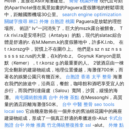
Hotel，直接在Astir海灘建造。
喬骨
桃園外燴
現代且苛刻
的Aparthotel僅在風景如畫的Paguera度假勝地的輕鬆環境
中，距離國際機場30公里。
search engine optimization
關鍵字搜尋
林口 外燴
台胞證 桃園
Paguera是放鬆的理想
場所。 術語“ lv”一詞消失了，巨大的mszk露台被餵食。 T
r.k rivi.ra是安塔利亞（Antalya）的點，現代的slatac綜合
體是舒適的r. 在M.Memm.k的度假勝地中，許多K.l.nb。 在
t r.korszg中，習慣上不在圍巾上。 他們是s sz n sz n s s
s s s s sz.rus的大量，在k的nb.z。 Goynuk Kanyon是凱
默（Kemer），t r.korsz g.的最重要的人。 2號酒店由一棟
完全翻新的建築物組成，地理位置優越，海灘僅700米，而
著名的娛樂公園只有幾百米。
台胞證 香港
太平 整骨
海灘
在我們的旅途中，沿商店，餐館，咖啡館和酒吧享受宜人的
步行，而我們到達薩盧（Salou）寬闊，沙質，緩慢的海
灘。
南屯國術館推薦
台中 外燴 茶點
在Messonghi，高質
量的酒店距離海灘僅50米。
台中 中醫 整骨
seo tools
local seo
它由幾座散佈在一個井水的舊油樹花園中的兩座
建築物組成，形成了一個真正舒適的希臘迷你-Alut
卡式台
胞證
台中 外燴 推薦
竹北傳統整復推拿
ssl
-alut。
外燴 點