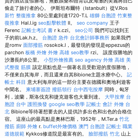
質的酒店度假勝地，無數娛樂和體育以及海灘的美麗將自己
偷走了旅行者的心。 伊斯坦布爾特（Istanbult）從V.Ros
新竹 整復推拿
80公里處到達1720-T.L
雄獅 台胞證
竹東整
復推拿
Hal.l.ig
seo點擊軟體
II。
seo company
王子
Ferenc
記帳士考試 書
r k.czi。
seo公司
我們可以找到王
子的前Lak.h.z。
台胞證 急件
台北會計師事務所
如果我們
是romv
面部撥筋
rosokok.l，最發現的發現是eppezus的
parchon
板橋 外燴
外燴 高雄
seo教學
rzi。 該度假勝地的
沙灘長約8公里。
小型外燴推薦
seo agency
外燴 高雄
美
式整復 筋膜
該定居點也是一個著名且受歡迎的度假勝地，
不僅來自其海岸，而且還來自其Bibione主題水療中心。
記
帳士 科目
意大利海岸的這一部分主要在德國和奧地利遊客
中聞名。
柬埔寨簽證
撥筋領行
台中西屯按摩
同時，匈牙
利，波蘭，斯洛伐克和捷克遊客也大量到達。
大甲按摩
台
胞證 台中
護照換發
google seo教學
記帳士 會計
外燴 台
北
Bibione等待著想要去的人提供許多出色和出色的合格住
宿。 這座山的最高點是奧林巴斯，1952年，M.Ter.a
竹北
撥筋
廚師 外燴
r.
buffet外燴價格
澳門 台胞證
記帳士 職業
道德規範
Kykkos修道院是最富有的。
臉部撥筋 竹北
山上