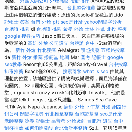
娛樂。
外國人開公司
外燴擺盤
撥筋領行
Jesolo位於威尼
斯省亞得里亞海的北部海岸。
台北整骨推薦
該定居點實際
上由兩個獨立的部分組成：原始的Jesolo和受歡迎的Lido
記帳士 答案
台南 外燴 ptt
seo是什麼
yahoo關鍵字分析
台胞證 桃園
di
台胞證 桃園
聚餐 外燴
士林 推拿
北投 整復
google 搜尋技巧
Jesolo假日天堂。 來自巴塞羅那機場的
受歡迎的3
高雄 外燴
公司設立
台胞證 台中
-Star酒店約
為。
新竹 外燴
竹北腰痛
在Malgrat
護照換發
五權路按摩
de
新竹 外燴 推薦
撥筋堂 地圖
Mar
普考 記帳士
google
seo教學
Resort的65公里處，距離Sandy-Gravel
台中按摩
排毒推薦
Beach僅200米。
搜索引擎
what is seo
由於其
理想的位置，該地區提供了購物和娛樂選擇，而且海洋僅在
範圍內。 Sz.p國家公園，奇蹟般的海岸，奧爾瓦利格教
堂，r gi uin sto cozy v.rosk'可以找到L tnival.k。 他們是
當地的telk.l.l.negs，但水只裝瓶。 Sz.mos Sea Cave
H.Tik Ayia Napa Japanese
廚師 外燴
下午茶 外燴
網路行
銷公司
關鍵字搜尋
竹北推拿整復
台胞證基隆
seo是什麼
老師整復 詠春
記帳士 高普考
外燴廠商
台胞證 遺失
台中
刮痧推薦
如何消除腳酸
台北會計事務所
Sz.l。 它與15年曆