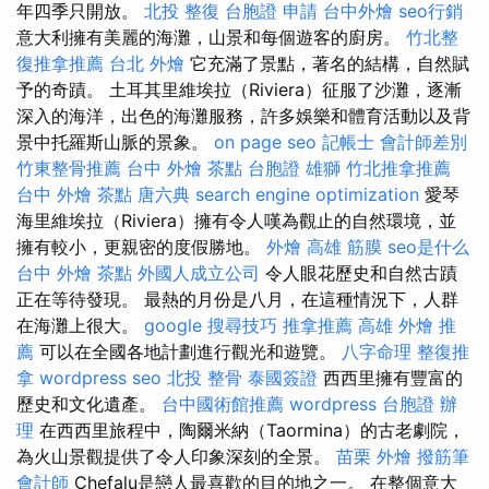
年四季只開放。
北投 整復
台胞證 申請
台中外燴
seo行銷
意大利擁有美麗的海灘，山景和每個遊客的廚房。
竹北整
復推拿推薦
台北 外燴
它充滿了景點，著名的結構，自然賦
予的奇蹟。 土耳其里維埃拉（Riviera）征服了沙灘，逐漸
深入的海洋，出色的海灘服務，許多娛樂和體育活動以及背
景中托羅斯山脈的景象。
on page seo
記帳士 會計師差別
竹東整骨推薦
台中 外燴 茶點
台胞證 雄獅
竹北推拿推薦
台中 外燴 茶點
唐六典
search engine optimization
愛琴
海里維埃拉（Riviera）擁有令人嘆為觀止的自然環境，並
擁有較小，更親密的度假勝地。
外燴 高雄
筋膜
seo是什么
台中 外燴 茶點
外國人成立公司
令人眼花歷史和自然古蹟
正在等待發現。 最熱的月份是八月，在這種情況下，人群
在海灘上很大。
google 搜尋技巧
推拿推薦
高雄 外燴 推
薦
可以在全國各地計劃進行觀光和遊覽。
八字命理 整復推
拿
wordpress seo
北投 整骨
泰國簽證
西西里擁有豐富的
歷史和文化遺產。
台中國術館推薦
wordpress
台胞證 辦
理
在西西里旅程中，陶爾米納（Taormina）的古老劇院，
為火山景觀提供了令人印象深刻的全景。
苗栗 外燴
撥筋筆
會計師
Chefalu是戀人最喜歡的目的地之一。 在整個意大