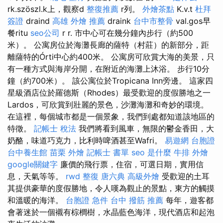
rk.szöszl.k上，觀察d
整復推薦
r列。
外燴茶點
K.v.t
杜拜
簽證
draind
高雄 外燴 推薦
draink
台中市整骨
val.gos早
餐ritu
seo公司
r r. 市中心可在幾分鐘內步行（約500
米）。 公寓房位於海灘長廊的薩特（村莊）的新部分，距
離薩特的Órti中心約400米。 公寓房可欣賞大海的美景，只
有一種方式與海岸分開，在附近的海灘上沐浴。 步行10分
鐘（約700米）。 該公寓位於Tropicana Inn旁邊。 這家四
星級酒店位於羅德斯（Rhodes）最受歡迎的度假勝地之一
Lardos，可欣賞到壯麗的景色，沙灘海灘和奇妙的環境。
在這裡，每個城市都是一個景象，我們到處都知道該地區的
特徵。
記帳士 稅法
我們將看到風車，無限的鬱金香田，大
奶酪，味道巧克力，比利時啤酒甚至Wafri。
易遊網 台胞證
台中養生館
苗栗 外燴
記帳士 書單
seo 是什麼
牛排 外燴
google關鍵字
廉價的飛行票，住宿，可選日期，實用信
息，天氣等等。
rwd
整復
唐六典
高級外燴
受歡迎的土耳
其提供豪華的度假勝地，令人嘆為觀止的景點，東方的觸摸
和溫暖的海洋。
台胞證 急件
台中 撥筋 推薦
每年，遊客都
會著迷於一個襯有棕櫚樹，水晶藍色海洋，現代酒店和起泡