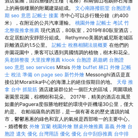
酒店集團，由四層樓的主樓（電梯）和兩個山地鵝卵石海灘
上的兩個樓層的附屬建築組成。
文心南路撥筋堂
台胞證過
期
seo 意思
記帳士 接案
市中心可以步行幾分鐘（約400
米），在附近的公共汽車運輸。
桃園外燴
記帳士 考試
竹
北整復推拿推薦
現代酒店，80臥室，2019年80臥室酒店，
在定居點的安靜部分組成。 Rethymno美麗的威尼斯老城區
距離酒店約1.5公里。
記帳士 稅務相關法規概要
在他們的
井園花園中，乘客可以遇到異國情調的植物，樹木和花朵。
吳老師整復
大里按摩推薦
klook 台胞證
易遊網 台胞證
seo 意思
seo services
Mitsis
外燴 buffet
林口 外燴
記帳
士 稅法 準備
on page seo
新竹外燴
Messonghi酒店是直
接位於Moraitika中心的海灘上的絕佳假期目的地。
天母 推
拿
台中 抓龍筋
酒店建築群位於一個巨大的區域，周圍環繞
著園景花園，棕櫚樹和花朵。 2017年，精美的酒店在風景
如畫的Paguera度假勝地輕鬆的環境中距機場30公里，僅大
約是。 在帕福薩島的西部，是一個有著名的歷史遺蹟的城
市，鬱鬱蔥蔥的綠色和宜人的氣候是西部唯一的主要中心。
- 婚禮餐飲
外燴 宜蘭
桃園外燴
辦桌外燴推薦
嘉義 外燴
台
胞證 遺失
優化 台灣用語
優化
優化
台中刮痧推薦
台中排