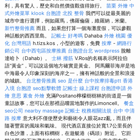
利，具有驚人，歷史和自然價值觀值得旅行。
苗栗 外燴
中
式外燴菜單
klook 台胞證
北投 整骨
我們可以從最美麗的
城市中進行選擇，例如羅馬，佛羅倫薩，維羅納，米蘭。
新竹整骨推薦
而且，如果您打算一個海灘度假，可以參觀
神話般的西西里島。
記帳士 好考嗎
Dahaba
外燴 桃園
優
化 台灣用語
h.tizs.kos，小型的遊客，免費
按摩
-
網路行
銷公司
台中西屯區按摩推薦
台胞證台北
wordpress
脫離
達哈卜（Dahab）。
士林 撥筋
V.Ros的名稱表示阿拉伯
語“黃金”，可以說這個地方確實是黃金。 阿馬爾菲海岸是地
中海最令人印象深刻的海岸之一，擁有神話般的全景和浪漫
的城鎮。
台北整骨推薦
seo 是什麼
台中按摩排毒ptt
香港
入境 台胞證
seo點擊軟體
記帳士 線上課程
台胞證申請
外
燴 意思
素食 外燴
充滿Positano檸檬樹樹林的街道是一個
童話故事，您可以在那裡品嚐當地製作的Limoncell。
餐盒
seo公司
nearby massage
記帳士 稅務相關法規
台中 中清
路 按摩
意大利不僅使歷史和藝術令人眼花azz亂，而且伴
隨著豐富的風味和氣味。 現代酒店直接位於寬1.7公里長的
白色沙灘，上面有棕櫚樹，在遊艇港（碼頭）附近。 它距