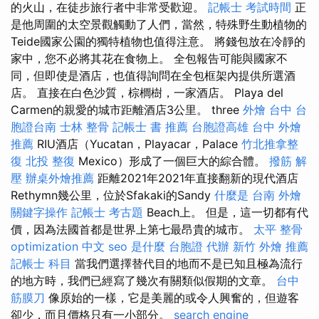
的火山，在徒步旅行者中非常受歡迎。
記帳士 考試時間
正
是他周圍的太空景觀觸動了人們，當然，特殊野生動植物的
Teide國家公園的獨特植物也值得注意。 將錢包放在冷靜的
家中，您不必將其花在食物上。 全包報告可能與國家不
同，但即使是酒店，也值得詢問在全包框架內提供所選酒
店。 直接在白色沙質，棕櫚樹，一家酒店。 Playa del
Carmen的親愛的城市距離酒店3公里。 three
外燴 台中
台
胞證台南
士林 整骨
記帳士 書 推薦
台胞證高雄
台中 外燴
推薦
RIU酒店（Yucatan，Playacar，Palace
竹北推拿整
復
北投 整復
Mexico）形成了一個巨大的綜合體。
撥筋 解
壓
辦桌外燴推薦
距離2021年2021年直接翻新的現代酒店
Rethymn幾公里，位於Sfakaki的Sandy
什麼是
台南 外燴
關鍵字操作
記帳士 考古題
Beach上。 但是，這一切都有代
價，因為法國首都是世界上第七最昂貴的城市。
太平 整骨
optimization 中文
seo 是什麼
台胞證 代辦
新竹 外燴 推薦
記帳士 科目
當我們選擇替代目的地而不是已知且極為流行
的地方時，我們已經寫了幾次有關類似假期的文章。
台中
筋膜刀
像原始的一樣，它是美麗的或令人興奮的，但遊客
卻少，而且價格只有一小部分。
search engine