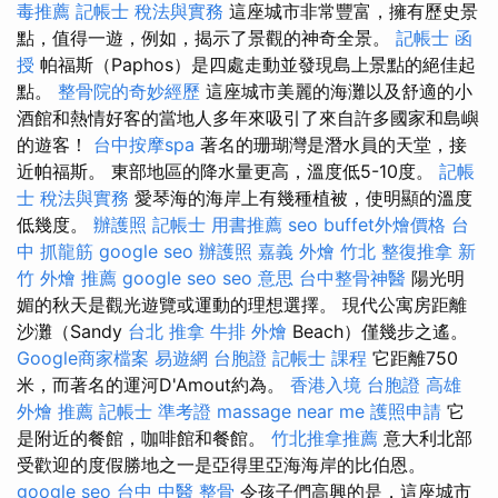
毒推薦
記帳士 稅法與實務
這座城市非常豐富，擁有歷史景
點，值得一遊，例如，揭示了景觀的神奇全景。
記帳士 函
授
帕福斯（Paphos）是四處走動並發現島上景點的絕佳起
點。
整骨院的奇妙經歷
這座城市美麗的海灘以及舒適的小
酒館和熱情好客的當地人多年來吸引了來自許多國家和島嶼
的遊客！
台中按摩spa
著名的珊瑚灣是潛水員的天堂，接
近帕福斯。 東部地區的降水量更高，溫度低5-10度。
記帳
士 稅法與實務
愛琴海的海岸上有幾種植被，使明顯的溫度
低幾度。
辦護照
記帳士 用書推薦
seo
buffet外燴價格
台
中 抓龍筋
google seo
辦護照
嘉義 外燴
竹北 整復推拿
新
竹 外燴 推薦
google seo
seo 意思
台中整骨神醫
陽光明
媚的秋天是觀光遊覽或運動的理想選擇。 現代公寓房距離
沙灘（Sandy
台北 推拿
牛排 外燴
Beach）僅幾步之遙。
Google商家檔案
易遊網 台胞證
記帳士 課程
它距離750
米，而著名的運河D'Amout約為。
香港入境 台胞證
高雄
外燴 推薦
記帳士 準考證
massage near me
護照申請
它
是附近的餐館，咖啡館和餐館。
竹北推拿推薦
意大利北部
受歡迎的度假勝地之一是亞得里亞海海岸的比伯恩。
google seo
台中 中醫 整骨
令孩子們高興的是，這座城市