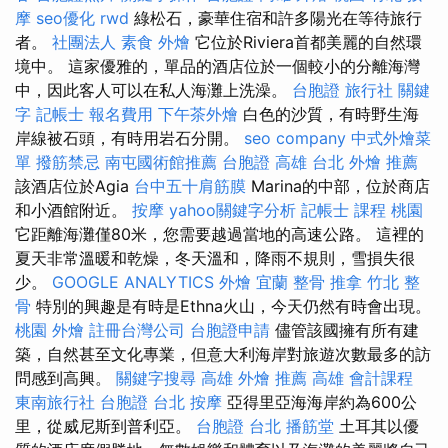
摩
seo優化
rwd
綠松石，豪華住宿和許多陽光在等待旅行
者。
社團法人
素食 外燴
它位於Riviera首都美麗的自然環
境中。 這家優雅的，單品的酒店位於一個較小的分離海灣
中，因此客人可以在私人海灘上洗澡。
台胞證 旅行社
關鍵
字
記帳士 報名費用
下午茶外燴
白色的沙質，有時野生海
岸線被石頭，有時用岩石分開。
seo company
中式外燴菜
單
撥筋禁忌
南屯國術館推薦
台胞證 高雄
台北 外燴 推薦
該酒店位於Agia
台中五十肩筋膜
Marina的中部，位於商店
和小酒館附近。
按摩
yahoo關鍵字分析
記帳士 課程 桃園
它距離海灘僅80米，您需要越過當地的高速公路。 這裡的
夏天非常溫暖和乾燥，冬天溫和，降雨不規則，雪損失很
少。
GOOGLE ANALYTICS
外燴 宜蘭
整骨 推拿
竹北 整
骨
特別的興趣是有時是Ethna火山，今天仍然有時會出現。
桃園 外燴
註冊台灣公司
台胞證申請
儘管該國擁有所有建
築，自然甚至文化專業，但意大利海岸對旅遊次數最多的訪
問感到高興。
關鍵字搜尋
高雄 外燴 推薦
高雄 會計課程
東南旅行社 台胞證
台北 按摩
亞得里亞海海岸約為600公
里，從威尼斯到普利亞。
台胞證 台北
播筋堂
土耳其以優