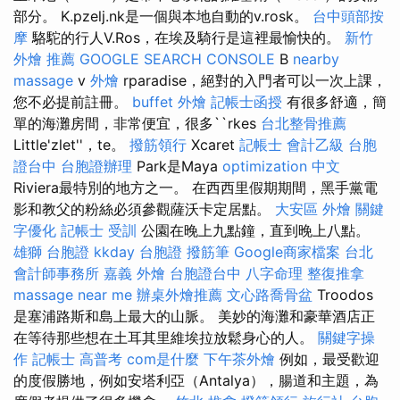
部分。 K.pzelj.nk是一個與本地自動的v.rosk。
台中頭部按
摩
駱駝的行人V.Ros，在埃及騎行是這裡最愉快的。
新竹
外燴 推薦
GOOGLE SEARCH CONSOLE
B
nearby
massage
v
外燴
rparadise，絕對的入門者可以一次上課，
您不必提前註冊。
buffet 外燴
記帳士函授
有很多舒適，簡
單的海灘房間，非常便宜，很多``rkes
台北整骨推薦
Little'zlet''，te。
撥筋領行
Xcaret
記帳士 會計乙級
台胞
證台中
台胞證辦理
Park是Maya
optimization 中文
Riviera最特別的地方之一。 在西西里假期期間，黑手黨電
影和教父的粉絲必須參觀薩沃卡定居點。
大安區 外燴
關鍵
字優化
記帳士 受訓
公園在晚上九點鐘，直到晚上八點。
雄獅 台胞證
kkday 台胞證
撥筋筆
Google商家檔案
台北
會計師事務所
嘉義 外燴
台胞證台中
八字命理 整復推拿
massage near me
辦桌外燴推薦
文心路喬骨盆
Troodos
是塞浦路斯和島上最大的山脈。 美妙的海灘和豪華酒店正
在等待那些想在土耳其里維埃拉放鬆身心的人。
關鍵字操
作
記帳士 高普考
com是什麼
下午茶外燴
例如，最受歡迎
的度假勝地，例如安塔利亞（Antalya），腸道和主題，為