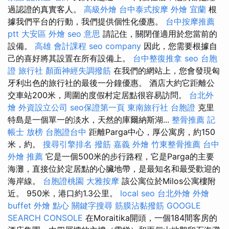
過認證的真實客人。
高級外燴
台中泰式按摩
外燴 宜蘭
根
據我們平台的行動，我們提供個性化優惠。
台中按摩推薦
ptt
大安區 外燴
seo 意思
請記住，關閉僅適用於您當前的
設備。
高雄 會計課程
seo company
因此，您需要根據自
己的喜好將其設置在所有設備上。
台中整復推拿
seo
台胞
證 旅行社
顏面神經失調撥筋
在我們的網站上，您會發現匈
牙利出色的旅行社的最後一分鐘優惠。 酒店大約它距離公
交車站200米，周圍的度假村定居點很容易訪問。
台北外
燴
外資設立公司
seo保證第一頁
東南旅行社 台胞證
克里
特島是一個單一的淡水，天然的庫爾納斯湖...
整骨推薦
記
帳士 放榜
台胞證台中
距離Parga中心，厚公寓房，約150
米，約。
搜尋引擎排名
撥筋
嘉義 外燴
竹東整骨推薦
台中
外燴 推薦
它是一個500米的步行路程，它是Parga的主要
海灘，直接位於定居點的心臟地帶，是最知名和最受歡迎的
海岸線。
台胞證桃園
大雅按摩
該公寓位於Milos公寓樓附
近。 950米，港口約1.3公里。
local seo
台北外燴
外燴
buffet
外燴 點心
關鍵字搜尋
筋膜沾黏撥筋
GOOGLE
SEARCH CONSOLE
在Moraitika開頭，一個184間客房的