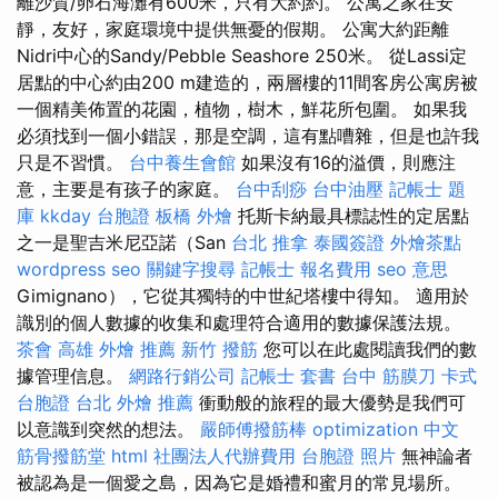
離沙質/卵石海灘有600米，只有大約約。 公寓之家在安
靜，友好，家庭環境中提供無憂的假期。 公寓大約距離
Nidri中心的Sandy/Pebble Seashore 250米。 從Lassi定
居點的中心約由200 m建造的，兩層樓的11間客房公寓房被
一個精美佈置的花園，植物，樹木，鮮花所包圍。 如果我
必須找到一個小錯誤，那是空調，這有點嘈雜，但是也許我
只是不習慣。
台中養生會館
如果沒有16的溢價，則應注
意，主要是有孩子的家庭。
台中刮痧
台中油壓
記帳士 題
庫
kkday 台胞證
板橋 外燴
托斯卡納最具標誌性的定居點
之一是聖吉米尼亞諾（San
台北 推拿
泰國簽證
外燴茶點
wordpress seo
關鍵字搜尋
記帳士 報名費用
seo 意思
Gimignano），它從其獨特的中世紀塔樓中得知。 適用於
識別的個人數據的收集和處理符合適用的數據保護法規。
茶會
高雄 外燴 推薦
新竹 撥筋
您可以在此處閱讀我們的數
據管理信息。
網路行銷公司
記帳士 套書
台中 筋膜刀
卡式
台胞證
台北 外燴 推薦
衝動般的旅程的最大優勢是我們可
以意識到突然的想法。
嚴師傅撥筋棒
optimization 中文
筋骨撥筋堂
html
社團法人代辦費用
台胞證 照片
無神論者
被認為是一個愛之島，因為它是婚禮和蜜月的常見場所。