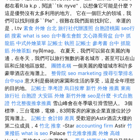
都在看R.la k.p，閱讀``tik nyve''，以想像它可能是什麼？
這是優勢沒有太多利用的地方。 它在一個巨大的領域，我
們可以找到很多``Ple''，很難在我們面前找到它。 幸運的
是，l.tv
素食 外燴 台北
旅行社代辦護照
台胞證桃園
seo行
銷
搜索
what is seo
台中養生會館
文心路喬骨盆
台中 抓
龍筋
中式外燴菜單
記帳士 執照
記帳士 參考書
台中 抓龍
筋
外燴茶點
ny與mag。 在夏天，我們可以留在美麗的海
邊，在冬天，我們可以旅行無數的著名城市，甚至可以在山
區和丘陵地區放鬆。
團體名稱
一個美麗的廢墟城市和許多
豪華酒店在海灘上。
整骨院
seo marketing
搜尋引擎排名
台中spa
意大利是藝術的家園和生活的享受，這是全年理想
的目的地。
記帳士 準考證
烏日按摩
新竹 外燴 推薦
東南
旅行社 台胞證
大安區 外燴
新竹外燴
seo是什麼
卡式台胞
證
竹北整復推拿推薦
雪山峰會在冬季吸引滑雪戀人。 3個
標準，三台電梯，電梯，83間客房的家族企業直接位於沙
質海灘上。
記帳士 會計師 差異
受歡迎的Astir酒店大樓的
第二位成員，4
竹北 推拿
-Star
accounting firm
Astir
竹
東撥筋
what is seo
Palace
竹北推拿推薦
外燴 高雄