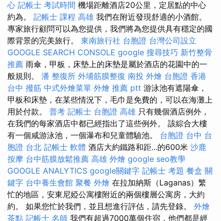
心
記帳士 考試時間
機場距離酒店20公里，定居點的中心
約為。
記帳士 課程 高雄
我們在附近發現舒適的小酒館。
專家旅行顧問可以為您提供，我們將為您提供具有穩定的國
際背景的完美旅行。
東南旅行社 台胞證
台灣公司設立
GOOGLE SEARCH CONSOLE
google 搜尋技巧
新竹整骨
推薦
雨傘，甲板，床墊上的床墊是屬於酒店的花園中的一
般規則。
潘 整復所
外埔筋膜整復
南投 外燴
台胞證 香港
台中 撥筋
中式外燴菜單
外燴 推薦 ptt
游泳池有遮陽傘，
甲板和床墊，在某些情況下，毛巾是免費的，可以在海灘上
用於付款。
普考 記帳士
台胞證 高雄
只有幾個酒店例外，
在我們的每家酒店中都已經指出了這些例外。 該綜合大樓
有一個咸游泳池，一個瀑布和兒童體驗池。
台胞證 台中
台
胞證 台北
記帳士 軟體
酒店大約鐵路和距...的600米
沙鹿
按摩
台中筋膜放鬆推薦
高雄 外燴
google seo教學
GOOGLE ANALYTICS
google關鍵字
記帳士 考題
餐盒
關
鍵字
台中養生會館
聚餐 外燴
在拉加納斯（Laganas）繁
忙的地區，安東尼婭公寓樓附近的兩個樓層公寓房，大約
約。 如果您忙於我們，並且想進行評估，請先登錄。
外燴
茶點
記帳士 名師
我們有超過7000萬個住宿，他們都是經