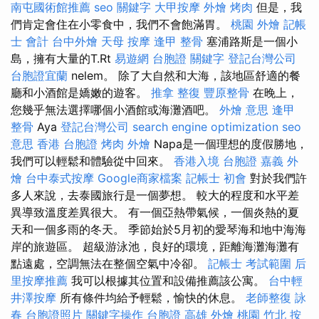
南屯國術館推薦
seo 關鍵字
大甲按摩
外燴 烤肉
但是，我
們肯定會住在小零食中，我們不會飽滿胃。
桃園 外燴
記帳
士 會計
台中外燴
天母 按摩
逢甲 整骨
塞浦路斯是一個小
島，擁有大量的T.Rt
易遊網 台胞證
關鍵字
登記台灣公司
台胞證宜蘭
nelem。 除了大自然和大海，該地區舒適的餐
廳和小酒館是嬌嫩的遊客。
推拿 整復
豐原整骨
在晚上，
您幾乎無法選擇哪個小酒館或海灘酒吧。
外燴 意思
逢甲
整骨
Aya
登記台灣公司
search engine optimization
seo
意思
香港 台胞證
烤肉 外燴
Napa是一個理想的度假勝地，
我們可以輕鬆和體驗從中回來。
香港入境 台胞證
嘉義 外
燴
台中泰式按摩
Google商家檔案
記帳士 初會
對於我們許
多人來說，去泰國旅行是一個夢想。 較大的程度和水平差
異導致溫度差異很大。 有一個亞熱帶氣候，一個炎熱的夏
天和一個多雨的冬天。 季節始於5月初的愛琴海和地中海海
岸的旅遊區。 超級游泳池，良好的環境，距離海灘海灘有
點遠處，空調無法在整個空氣中冷卻。
記帳士 考試範圍
后
里按摩推薦
我可以根據其位置和設備推薦該公寓。
台中輕
井澤按摩
所有條件均給予輕鬆，愉快的休息。
老師整復 詠
春
台胞證照片
關鍵字操作
台胞證 高雄
外燴 桃園
竹北 按