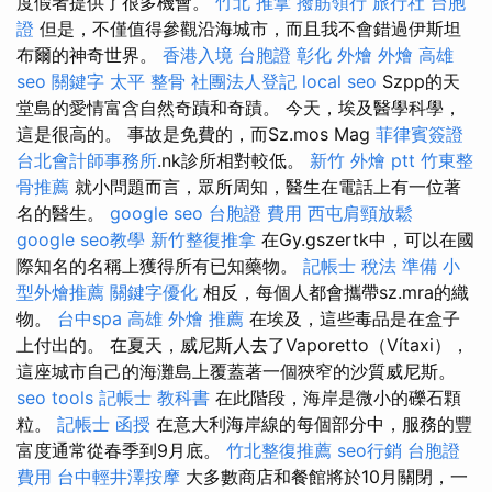
度假者提供了很多機會。
竹北 推拿
撥筋領行
旅行社 台胞
證
但是，不僅值得參觀沿海城市，而且我不會錯過伊斯坦
布爾的神奇世界。
香港入境 台胞證
彰化 外燴
外燴 高雄
seo 關鍵字
太平 整骨
社團法人登記
local seo
Szpp的天
堂島的愛情富含自然奇蹟和奇蹟。 今天，埃及醫學科學，
這是很高的。 事故是免費的，而Sz.mos Mag
菲律賓簽證
台北會計師事務所
.nk診所相對較低。
新竹 外燴 ptt
竹東整
骨推薦
就小問題而言，眾所周知，醫生在電話上有一位著
名的醫生。
google seo
台胞證 費用
西屯肩頸放鬆
google seo教學
新竹整復推拿
在Gy.gszertk中，可以在國
際知名的名稱上獲得所有已知藥物。
記帳士 稅法 準備
小
型外燴推薦
關鍵字優化
相反，每個人都會攜帶sz.mra的織
物。
台中spa
高雄 外燴 推薦
在埃及，這些毒品是在盒子
上付出的。 在夏天，威尼斯人去了Vaporetto（Vítaxi），
這座城市自己的海灘島上覆蓋著一個狹窄的沙質威尼斯。
seo tools
記帳士 教科書
在此階段，海岸是微小的礫石顆
粒。
記帳士 函授
在意大利海岸線的每個部分中，服務的豐
富度通常從春季到9月底。
竹北整復推薦
seo行銷
台胞證
費用
台中輕井澤按摩
大多數商店和餐館將於10月關閉，一