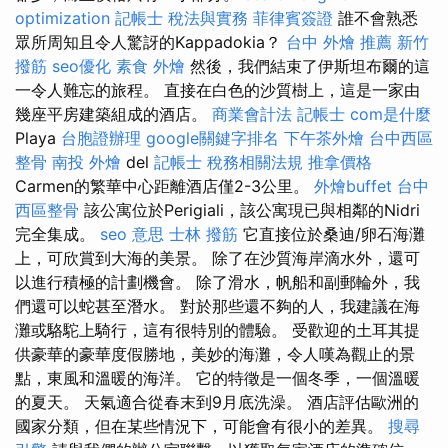
optimization
記帳士 稅法與實務
菲律賓簽證
誰不會熟悉
眾所周知且令人驚訝的Kappadokia？
台中 外燴 推薦
新竹
撥筋
seo優化
素食 外燴
然後，我們結束了伊斯坦布爾的這
一令人難忘的旅程。 直接在白色的沙質樹上，這是一家由
幾座平房建築組成的酒店。
商業會計法 記帳士
com是什麼
Playa
台胞證辦理
google關鍵字排名
下午茶外燴
台中西區
整骨
南投 外燴
del
記帳士 稅務相關法規
推拿價格
Carmen的繁華中心距離酒店僅2-3公里。
外燴buffet
台中
西區整骨
該公寓位於Perigiali，該公寓現已與相鄰的Nidri
完全集成。
seo 意思
士林 撥筋
它直接位於桑迪/卵石海灘
上，可欣賞到大海的美景。 除了在沙質海岸滴水外，還可
以進行積極的計劃機會。 除了滑水，帆船和副郵輪外，我
們還可以蛇甚至潛水。 對於那些還不夠的人，我建議在海
灘或駱駝上騎行，這有很特別的體驗。 受歡迎的土耳其提
供豪華的豪華度假勝地，美妙的海灘，令人嘆為觀止的景
點，東風和溫暖的海洋。 它的特徵是一個冬季，一個溫暖
的夏天。 天氣適合從春末到9月底洗澡。 酒店評估歐洲的
國家分類，但在某些情況下，可能會有很小的差異。
搜尋