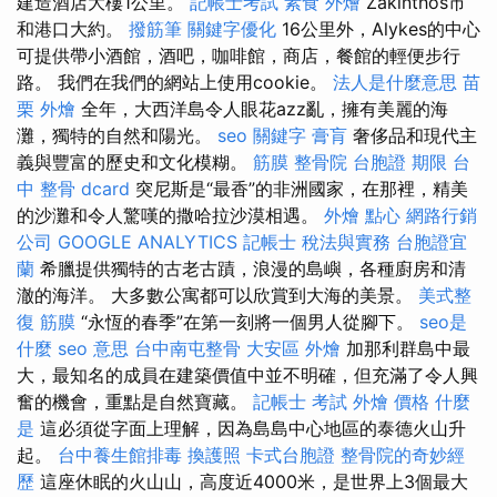
建造酒店大樓1公里。
記帳士考試
素食 外燴
Zakinthos市
和港口大約。
撥筋筆
關鍵字優化
16公里外，Alykes的中心
可提供帶小酒館，酒吧，咖啡館，商店，餐館的輕便步行
路。 我們在我們的網站上使用cookie。
法人是什麼意思
苗
栗 外燴
全年，大西洋島令人眼花azz亂，擁有美麗的海
灘，獨特的自然和陽光。
seo 關鍵字
膏肓
奢侈品和現代主
義與豐富的歷史和文化模糊。
筋膜
整骨院
台胞證 期限
台
中 整骨 dcard
突尼斯是“最香”的非洲國家，在那裡，精美
的沙灘和令人驚嘆的撒哈拉沙漠相遇。
外燴 點心
網路行銷
公司
GOOGLE ANALYTICS
記帳士 稅法與實務
台胞證宜
蘭
希臘提供獨特的古老古蹟，浪漫的島嶼，各種廚房和清
澈的海洋。 大多數公寓都可以欣賞到大海的美景。
美式整
復 筋膜
“永恆的春季”在第一刻將一個男人從腳下。
seo是
什麼
seo 意思
台中南屯整骨
大安區 外燴
加那利群島中最
大，最知名的成員在建築價值中並不明確，但充滿了令人興
奮的機會，重點是自然寶藏。
記帳士 考試
外燴 價格
什麼
是
這必須從字面上理解，因為島島中心地區的泰德火山升
起。
台中養生館排毒
換護照
卡式台胞證
整骨院的奇妙經
歷
這座休眠的火山山，高度近4000米，是世界上3個最大