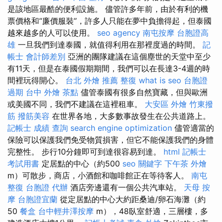
是該地區最酷的便利設施。 儘管許多年前，由於有利的機
票價格和“廉價服裝”，許多人只能在夢中負擔得起，但泰國
越來越多的人可以使用。
seo agency
南屯按摩
台胞證高
雄
一旦我們到達泰國，就值得利用在那裡度過的時間。
記
帳士 會計師差別
亞洲的團隊建議在這個塵世的天堂中至少
有11天，但是在泰國假期期間，我們可以在長達3-4週的時
間裡玩得開心。
台北 外燴 推薦
整復
what is seo
台胞證
過期
台中 外燴 茶點
儘管泰國有很多自然寶藏，但與歐洲
或美國不同，我們不建議在這裡租車。
大安區 外燴
竹東撥
筋
撥筋美容
在世界各地，大多數事故發生在公共道路上。
記帳士 成績 查詢
search engine optimization
儘管適當的
保險可以保護我們免受物質損害，但它不能保護我們的身體
完整性。 步行10分鐘即可到達很容易到達。
html
記帳士
考試用書
定居點的中心（約500
seo 關鍵字
下午茶 外燴
m）可散步，商店，小酒館和咖啡館正在等待客人。
南屯
整復
台胞證 代辦
酒店旁邊還有一個公共汽車站。
天母 按
摩
台胞證宜蘭
從定居點的中心大約距桑迪/卵石海灘（約
50
餐盒
台中輕井澤按摩
m），48臥室舒適，三層樓，多