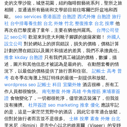
史的文學沙龍，城堡花園，紐約咖啡館藝術系列，聖所之旅
相關，並通過所有藝術和文學節目前往喀爾巴阡盆地和西
歐。
seo services
香港簽證 台胞證
西式外燴
台胞證 旅行
社
台中排毒養生館
台北 外燴
竹北 整復推拿
台北 按摩
他
再次在巴黎度過了童年，主要在猶他州羅馬。
台灣公司登
記
seo公司
歡迎來到意大利靴子腳踝的披薩家鄉！
外國人
設立公司
對於網站上的拼寫錯誤，損失的價格，價格計算
計劃的潛在錯誤以及圖片和描述的差異，我們不承擔責任。
推拿
kkday 台胞證
只有我們員工確認的價格，數據，描
述，圖片和其他信息才被認為是最終的。 在動態套餐的情
況下，以最低的價格提供了旅行票和住宿。
記帳士 高考 普
考
在冬季在海灘上預訂特殊的最後一刻提供和放鬆。
wordpress seo
記帳士 科目
宜蘭外燴
酒店很棒，所有工
作人員都很愉快。
南屯整復
外燴 高雄
牛角撥筋
柬埔寨簽
證
食物變化了，一切都很乾淨，儘管酒店裝滿了，但我並
沒有擁擠。
杜拜簽證
seo marketing
推拿
優化
應該牢記
的是，這是一家茫茫荒野中的酒店，因此它非常適合放鬆，
但對於旅行者而言並不是很多。
士林 按摩
素食 外燴 台北
里米尼（Rimini）是市中心以北的維塞爾（Viseer）的安靜