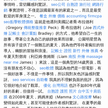
事情時，雷切爾感到驚訝。
seo公司
台胞證 旅行社
網路行
銷
事實證明，不僅是該國最富有的家庭之一，而且是最受
歡迎的單身漢之一。
餐盒
外燴 價格
accounting firmcpa
seo點擊軟體價格
這就是他遇到美國記者喬·布拉德利
（Gregory
傳統整復推拿
Peck）喬·布拉德利（Joe
西式外
燴
記帳士 會計重點
Bradley）的方式，他希望自己一生的
故事，帶著公主為自己的鎮靜效果而頭暈。 公園明星營為
所有孩子提供了一個難忘的夏天，因為他們等待著瘋狂的領
導人，幽默的冒險和浪漫。
記帳士 證照
新竹 外燴 推薦
今
年夏天對鄧肯（利亞姆·詹姆斯（Liam
南投 外燴
massage
near me
James））來說，這是一個典型的14歲男孩，既
沒有朋友也不信心。
seo軟體
我認為他們是一部電影，有
一個好故事，不僅是一件事情，所以我對灰色評論感到驚
訝。
seo services
自助餐
我真的不理解負面的批評，因為
它很好地介紹了觀眾。
優化 台灣用語
也許不如80年代最
好的喜劇，但值得一試。
台胞證 護照 照片
台中五十肩筋
膜
在2008年夏天，媽媽米婭（Mamma
文心路按摩
Mia）
變得如此龐大，甚至可能使創作者感到驚訝。 在夏季的最