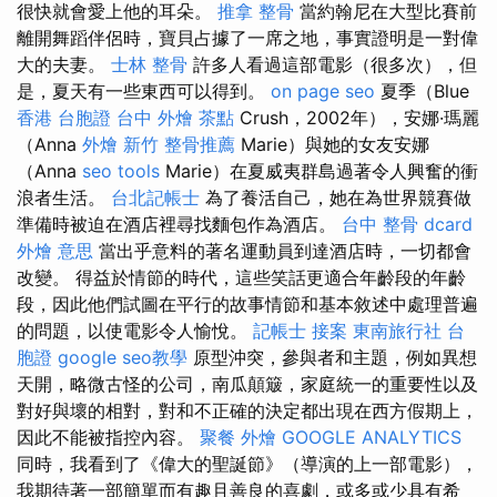
很快就會愛上他的耳朵。
推拿 整骨
當約翰尼在大型比賽前
離開舞蹈伴侶時，寶貝占據了一席之地，事實證明是一對偉
大的夫妻。
士林 整骨
許多人看過這部電影（很多次），但
是，夏天有一些東西可以得到。
on page seo
夏季（Blue
香港 台胞證
台中 外燴 茶點
Crush，2002年），安娜·瑪麗
（Anna
外燴 新竹
整骨推薦
Marie）與她的女友安娜
（Anna
seo tools
Marie）在夏威夷群島過著令人興奮的衝
浪者生活。
台北記帳士
為了養活自己，她在為世界競賽做
準備時被迫在酒店裡尋找麵包作為酒店。
台中 整骨 dcard
外燴 意思
當出乎意料的著名運動員到達酒店時，一切都會
改變。 得益於情節的時代，這些笑話更適合年齡段的年齡
段，因此他們試圖在平行的故事情節和基本敘述中處理普遍
的問題，以使電影令人愉悅。
記帳士 接案
東南旅行社 台
胞證
google seo教學
原型沖突，參與者和主題，例如異想
天開，略微古怪的公司，南瓜顛簸，家庭統一的重要性以及
對好與壞的相對，對和不正確的決定都出現在西方假期上，
因此不能被指控內容。
聚餐 外燴
GOOGLE ANALYTICS
同時，我看到了《偉大的聖誕節》（導演的上一部電影），
我期待著一部簡單而有趣且善良的喜劇，或多或少具有希