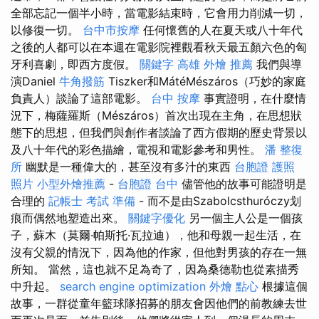
全部忘記一個半小時，當電影結束時，它會用力削減一切，
以修復一切。
台中市按摩
任何懷舊的人在夏天或八十年代
之後的人都可以在本週在電影院裡觀看秋天最五顏六色的匈
牙利喜劇，即西方度假。
關鍵字
高雄 外燴 推薦
我們與導
演Daniel
牛角撥筋
Tiszker和MátéMészáros（巧妙的家庭
負責人）談論了這部電影。
台中 按摩
事實證明，在什麼情
況下，梅薩羅斯（Mészáros）首次出現在主角，在思想狀
態下的思想，但我們與創作者談論了西方假期的歷史背景以
及八十年代的彩色描繪，電視和電影參考和男性。
潘 整復
所
幽默是一種偉大的，甚至沒有多汁的東西
台胞證 護照
照片
小型外燴推薦
-
台胞證 台中
儘管他的故事可能證明是
合理的
記帳士 考試 準備
- 而不是由Szabolcsthuróczy划
痕而偶然地塑造出來。
關鍵字優化
另一個主人公是一個孩
子，蘇木（莫爾·帕斯托·瓦拉迪），他和母親一起生活，在
沒有父親的情況下，因為他的作家，但他對男孩的存在一無
所知。 當然，這也就不足為奇了，因為桑德勒也從素描秀
中升起。
search engine optimization
外燴 點心
根據這個
故事，一群從童年籃球隊招募的朋友會因他們的前教練去世