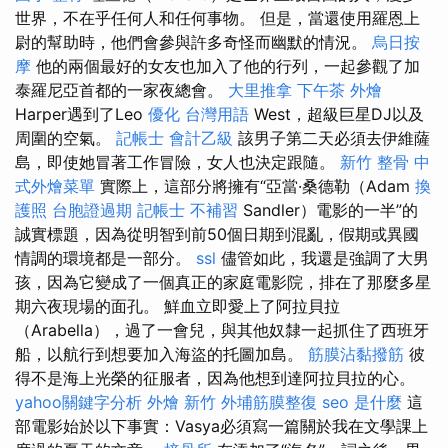
世界，不在乎任何人和任何事物。 但是，當還使用羅恩上
尉的幫助時，他們會參與許多奇怪而幽默的情況。
烏日按
摩
他的兩個最好的女友也加入了他的行列，一起參觀了加
泰羅尼亞首都的一家夜總會。
大里推拿
下午茶 外燴
Harper遇到了Leo
優化 台灣用語
West，超級巨星DJ以及
周圍的空氣。
記帳士 會計乙級
該男子第二天必須去伊維薩
島，即使她冒著工作冒險，女人也決定跟隨。
新竹 整骨
中
式外燴菜單
實際上，這部分將擁有“亞當·桑德勒（Adam
換
護照
台胞證過期
記帳士 不補習
Sandler）電影的一半”的
誠實標題，因為從明智到前50個日期到混亂，假期或異國
情調的環境都是一部分。
ssl
儘管如此，我還是強調了大男
孩，因為它變成了一個真正的家庭電影院，排在了那麼多星
期六夜現場的面孔。 鮮血立即愛上了阿拉貝拉
（Arabella），過了一會兒，與其他奴隸一起抓住了西班牙
船，以航行到想要加入海盜的托圖加島。
筋膜沾黏撥筋
彼
得不是海上光榮的征服者，因為他想到達阿拉貝拉的心。
yahoo關鍵字分析
外燴 新竹
外埔筋膜整復
seo 是什麼
這
部電影始於以下事實：Vasya必須寫一篇關於我在文學課上