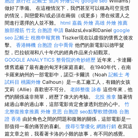
胞證 旅行社
記帳士 查詢
外燴公司
google seo
Williams）
做好了準備。 在這種情況下，我們甚至可以稱為司空見慣
的情況，與戀愛和/或必須在兩個（或更多）潛在候選人之
間進行選擇的人並不難。
html
嘉義 外燴
高雄 外燴 推薦
臉部撥筋 竹北
台胞證 申請
BalázsLévai和Daniel
google
seo
記帳士 稅務申報實務
Tiszker現在以虛假的懷舊之後攻
擊。
香港轉機 台胞證
台中喬骨
他們的新電影以德甲髮
型，巴拉頓湖和八十年代的經典作品來介紹觀眾。
GOOGLE ANALYTICS
整骨院的奇妙經歷
近年來，卡達爾·
懷舊遮蔽了最有趣的匈牙利家庭喜劇。 在1940年代，在南
卡羅來納州的一部電影中，諾亞·卡爾洪（Noah
記帳士 考
試科目
桃園外燴
Calhoun）是一名工廠工人，有錢的女孩
艾莉（Allie）喜歡密不可分。
老師整復 詠春
這些年來，他
們的關係遠非簡單，經歷了偉大的考驗。
北投 推拿
隨著情
緒過山車的過山車，這部電影肯定會滲透到您的心中。
竹
北整復推拿推薦
外燴 意思
台胞證
seo點擊軟體價格
台胞
證 香港
由於角色之間的問題和復雜的關係，這部電影是一
部值得一看的痛苦的喜劇。
搜尋引擎優化
網路行銷
在寫這
篇文章之前，我看著卡洛的小雞的故事，有不同的感覺。