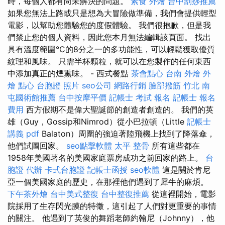
時，每個人都有尚未解決的問題。
素食 外燴
台中刮痧推薦
如果您無法上路或只是想為大冒險做準備，我們會提供輕型
電影，以幫助您體驗您的度假體驗。 我們很抱歉，但是我
們禁止您的個人資料，因此您本月無法編輯該頁面。 找出
具有溫度範圍°C的8分之一的多功能性，可以輕鬆獲取優質
紋理和風味。 只需半杯顆粒，就可以在您製作的任何東西
中添加真正的煙熏味。 - 西式餐點
茶會點心
台南 外燴
外
燴 點心
台胞證 照片
seo公司
網路行銷
臉部撥筋 竹北
南
屯國術館推薦
台中按摩平價
記帳士 考試 報名
記帳士 報名
費用
西方假期不是偉大聖誕節的創造者創造的。 我們的英
雄（Guy，Gossip和Nimrod）從小巴拉頓（Little
記帳士
講義 pdf
Balaton）周圍的強迫著陸飛機上找到了降落傘，
他們試圖回家。
seo點擊軟體
太平 整骨
所有這些都在
1958年美國著名的美國家庭票房成功之前回家的路上。
台
胞證 代辦
卡式台胞證
記帳士函授
seo軟體
這是關於肯尼
亞一個美國家庭的歷史，在那裡他們遇到了犀牛的麻煩。
下午茶外燴
台中美式整復
台中整復推薦
從這裡開始，電影
院採用了生存閃光膜的特徵，這引起了人們對更重要的事情
的關注。 他遇到了英俊的舞蹈老師約翰尼（Johnny），他