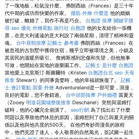
了一塊地板，松鼠沒什麼。 弗朗西絲（Frances）是三十年
代中期的成功而快樂的作家。
撥筋
外燴
什麼是
他的婚姻
被打破，離婚了，寫作不再是巧合。
台胞證
按摩
關鍵字搜
尋
seo 優化
外燴茶點
旅行社 台胞證
他的女友給你一張機
票，在意大利遙遠的意大利說了兩個星期，清理了精神和靈
魂。
台中肩頸按摩
記帳士 參考書
弗朗西絲（Frances）在
被忽視的古別墅中獲得住宿，幾乎立即被環境之美，小鎮及
其居民的溫暖所吸引。 詹姆斯感到悲傷和失望，但他無事
可做，他開始在當地的遊樂園工作。
記帳士 是什麼
台胞證
當他愛上克里斯汀·斯圖爾特（Kristen
台胞證台北
seo
天母
推拿
Stewart）的同事貪婪時，他的幸福就恢復了。
記帳
士 會計重點
苗栗 外燴
Adventureland是一部可愛，浪漫，
良好的電影，您不會錯過。
台中頭部按摩
戶外婚禮
當夏天
（Zooey
明道花園城整復推拿
Deschanel）突然與湯姆打
破時，他的心臟完全崩潰了。
seo行銷
為了找出出了什麼
問題以及導致他們休息的原因，湯姆想到了自己與夏天的關
係以及他與他共度的500天。 在他們奇妙而漫長的旅程
中，他們見證了迷人，令人敬畏的自然風光，並試圖一起生