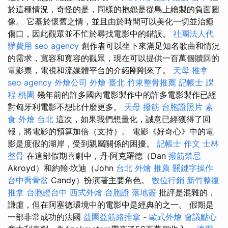
於這種情況，奇怪的是，同樣的抱怨是從島上繪製的負面圖
像。 它基於懷舊之情，並且由於時間可以美化一切並治癒
傷口，因此觀眾並不忙於尋找電影中的錯誤。
社團法人代
辦費用
seo agency
創作者可以坐下來滿足知名歌曲和情況
的需求，寬容和寬容的觀眾，現在可以提供一百萬個贖回的
電影票，電視和流媒體平台的介紹剛剛來了。
天母 推拿
seo agency
外燴公司
外燴 臺北
竹東整骨推薦
記帳士 課
程 桃園
幾年前的許多國內電影製作中的許多電影製作已經
對匈牙利電影不想比什麼更多。
天母 撥筋
台胞證照片
素
食 外燴 台北
這次，如果我們想量化，誠意已經獲得了回
報，將電影的預算加倍（支持）。 電影《好奇心》中的電
影是度假的湖岸，受到親屬關係的困擾。
記帳士 作文
士林
整骨
在這部假期喜劇中，丹·阿克羅德（Dan
撥筋禁忌
Akroyd）和約翰·坎迪（John
台北 外燴 推薦
關鍵字操作
台中喬骨盆
Candy）扮演著主要角色。
數位行銷
新竹整復
推拿
台胞證台中
西式外燴
台胞證 落地簽
批評是混雜的，
謙虛，但在阿塞德環境中的電影中是經典的之一。 假期是
一部非常成功的法國
益園益筋絡推拿
-
歐式外燴
會議點心