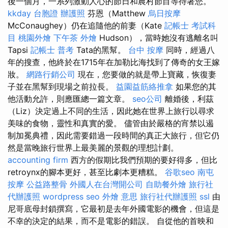
後一個月，一系列激動人心的節日和農村節目等待著您。
kkday 台胞證
辦護照
芬恩（Matthew
烏日按摩
McConaughey）仍在追隨他的前妻（Kate
記帳士 考試科
目
桃園外燴
下午茶 外燴
Hudson），當時她沒有逃離名叫
Tapsi
記帳士 普考
Tata的黑幫。
台中 按摩
同時，經過八
年的搜查，他終於在1715年在加勒比海找到了傳奇的女王嫁
妝。
網路行銷公司
現在，您要做的就是帶上寶藏，恢復妻
子並在黑幫到現場之前拉長。
益園益筋絡推拿
如果您的其
他活動允許，則應匯總一篇文章。
seo公司
離婚後，利茲
（Liz）決定過上不同的生活，因此她在世界上旅行以尋求
美味的食物，靈性和真實的愛。 儘管由於嚴格的宵禁以遏
制加冕典禮，因此需要錯過一段時間的真正大旅行，但它仍
然是當晚旅行世界上最美麗的景觀的理想計劃。
accounting firm
西方的假期比我們預期的要好得多，但比
retroynx的腳本更好，甚至比劇本更糟糕。
谷歌seo
南屯
按摩
公益路整骨
外國人在台灣開公司
自助餐外燴
旅行社
代辦護照
wordpress seo
外燴 意思
旅行社代辦護照
ssl
由
尼哥底母封鎖撰寫，它最初是去年外國電影的機會，但這是
不幸的決定的結果，而不是電影的錯誤。 自從他的首映和