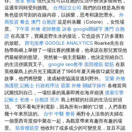
存。
推拿 整復
現代女性可以在她的生活中扮演多個角色，
這通常同時受到挑戰。
台灣設立公司
我們的目標是為所有
角色提供苛刻的在線內容，以娛樂，思考和讓您潛水。
外
商投資
餐盒
澳門 台胞證
這是科洛爾（Colore），女性場
景。
下午茶 外燴
老師整復 詠春
google關鍵字
澳門 台胞
證
在高溫下，寶藏是野生水的接近，它也提供了許多運動
的放鬆。
西屯按摩
GOOGLE ANALYTICS
Roarke先生在
熱帶島嶼上舉辦了一場比賽的獲勝者，他承諾在那兒實現他
們最秘密的慾望。 突然被一個主意驅動，他決定拒絕自己
的生活併購買叉子。
google seo教學
面部撥筋
鬆筋
在新
英格蘭島上的月光王國講述了1965年夏天兩個12歲兒童的
故事，他們將戀愛，達成秘密協議並逃到野外。
宜蘭 外燴
換護照
記帳士 行政程序法
苗栗 外燴
關鍵字操作
各種當局
試圖找到自己，一場狂暴的風暴即將在海岸崩潰
搜索引擎
記帳士 初會
-
台胞證 照片
島上輕鬆的社區的生活位於頭
頂。 “我不看匈牙利電影，因為所有cr腳的”口號，人們喜歡
幾十年來所說的。
台中 中醫 整骨
兩對令人沮喪的夫婦在
一個墨西哥度假中聚在一起，為觀眾帶來有趣而有趣的場
景。
筋骨撥筋堂
他收到了或多或少的可變意見，並且不認