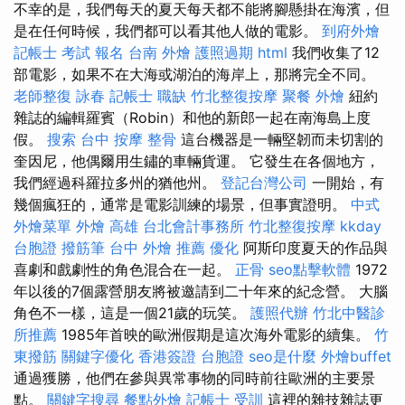
不幸的是，我們每天的夏天每天都不能將腳懸掛在海濱，但
是在任何時候，我們都可以看其他人做的電影。
到府外燴
記帳士 考試 報名
台南 外燴
護照過期
html
我們收集了12
部電影，如果不在大海或湖泊的海岸上，那將完全不同。
老師整復 詠春
記帳士 職缺
竹北整復按摩
聚餐 外燴
紐約
雜誌的編輯羅賓（Robin）和他的新郎一起在南海島上度
假。
搜索
台中 按摩 整骨
這台機器是一輛堅韌而未切割的
奎因尼，他偶爾用生鏽的車輛貨運。 它發生在各個地方，
我們經過科羅拉多州的猶他州。
登記台灣公司
一開始，有
幾個瘋狂的，通常是電影訓練的場景，但事實證明。
中式
外燴菜單
外燴 高雄
台北會計事務所
竹北整復按摩
kkday
台胞證
撥筋筆
台中 外燴 推薦
優化
阿斯印度夏天的作品與
喜劇和戲劇性的角色混合在一起。
正骨
seo點擊軟體
1972
年以後的7個露營朋友將被邀請到二十年來的紀念營。 大腦
角色不一樣，這是一個21歲的玩笑。
護照代辦
竹北中醫診
所推薦
1985年首映的歐洲假期是這次海外電影的續集。
竹
東撥筋
關鍵字優化
香港簽證 台胞證
seo是什麼
外燴buffet
通過獲勝，他們在參與異常事物的同時前往歐洲的主要景
點。
關鍵字搜尋
餐點外燴
記帳士 受訓
這裡的雜技雜誌更