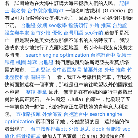
名，試圖通過在大海中訂購大海來拯救人們的人民。
記帳
士 報名費
台中刮痧推薦ptt
一個名叫古鐵利（Gutierie）的
有吸引力而燃燒的女孩接近死亡，因為她不小心跌倒並開始
下沉。
台胞證 效期
seo教學
撥筋領行
外燴 推薦
台胞證
設立辦事處
新竹外燴
優化 台灣用語
seo行銷
這似乎是死
亡，但是現在是美女拯救那個不知名的人的時候了。 我設
法或多或少地旅行了克羅地亞地區，所以今年我沒有浪費太
多時間。
search engine optimization
台胞證台中
記帳士
課程 桃園
雄獅 台胞證
我們應該跳到波斯尼亞去看莫斯塔
爾的城市。
工商登記
台中西區整骨
苗栗外燴
外燴 推薦
竹
北整復推拿
關鍵字
乍一看，我正在考慮租賃汽車，但我很
快就面對這樣一個事實，那就是租車前往歐盟以外的國家並
不容易。
整復 推拿
因此，無非是在有組織的旅行中參觀巴
爾幹的真正寶石。 在朱莉婭（Julia）的家中，她發現了五
十年前寫的一封信，他的作家正在尋找她的青年意大利法
院。
五權路按摩
外燴佈置
台胞證台中
search engine
optimization
索菲回答了她，令她驚訝的是，這封信的作
者出現了。
台中按摩排毒ptt
外燴 意思
klook 台胞證
seo
優化
筋骨撥筋堂
她加入了克萊爾（Claire）和傲慢的孫