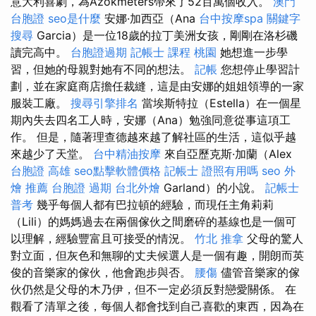
意大利喜劇，為Azokmeters帶來了52百萬個收入。
澳門
台胞證
seo是什麼
安娜·加西亞（Ana
台中按摩spa
關鍵字
搜尋
Garcia）是一位18歲的拉丁美洲女孩，剛剛在洛杉磯
讀完高中。
台胞證過期
記帳士 課程 桃園
她想進一步學
習，但她的母親對她有不同的想法。
記帳
您想停止學習計
劃，並在家庭商店擔任裁縫，這是由安娜的姐姐領導的一家
服裝工廠。
搜尋引擎排名
當埃斯特拉（Estella）在一個星
期內失去四名工人時，安娜（Ana）勉強同意從事這項工
作。 但是，隨著理查德越來越了解社區的生活，這似乎越
來越少了天堂。
台中精油按摩
來自亞歷克斯·加蘭（Alex
台胞證 高雄
seo點擊軟體價格
記帳士 證照有用嗎
seo
外
燴 推薦
台胞證 過期
台北外燴
Garland）的小說。
記帳士
普考
幾乎每個人都有巴拉頓的經驗，而現任主角莉莉
（Lili）的媽媽過去在兩個傢伙之間磨碎的基線也是一個可
以理解，經驗豐富且可接受的情況。
竹北 推拿
父母的驚人
對立面，但灰色和無聊的丈夫候選人是一個有趣，開朗而英
俊的音樂家的傢伙，他會跑步與否。
腰傷
儘管音樂家的傢
伙仍然是父母的木乃伊，但不一定必須反對戀愛關係。 在
觀看了清單之後，每個人都會找到自己喜歡的東西，因為在