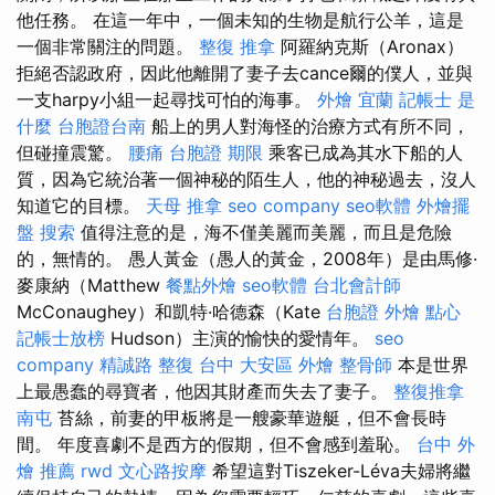
他任務。 在這一年中，一個未知的生物是航行公羊，這是
一個非常關注的問題。
整復 推拿
阿羅納克斯（Aronax）
拒絕否認政府，因此他離開了妻子去cance爾的僕人，並與
一支harpy小組一起尋找可怕的海事。
外燴 宜蘭
記帳士 是
什麼
台胞證台南
船上的男人對海怪的治療方式有所不同，
但碰撞震驚。
腰痛
台胞證 期限
乘客已成為其水下船的人
質，因為它統治著一個神秘的陌生人，他的神秘過去，沒人
知道它的目標。
天母 推拿
seo company
seo軟體
外燴擺
盤
搜索
值得注意的是，海不僅美麗而美麗，而且是危險
的，無情的。 愚人黃金（愚人的黃金，2008年）是由馬修·
麥康納（Matthew
餐點外燴
seo軟體
台北會計師
McConaughey）和凱特·哈德森（Kate
台胞證
外燴 點心
記帳士放榜
Hudson）主演的愉快的愛情年。
seo
company
精誠路 整復 台中
大安區 外燴
整骨師
本是世界
上最愚蠢的尋寶者，他因其財產而失去了妻子。
整復推拿
南屯
苔絲，前妻的甲板將是一艘豪華遊艇，但不會長時
間。 年度喜劇不是西方的假期，但不會感到羞恥。
台中 外
燴 推薦
rwd
文心路按摩
希望這對Tiszeker-Léva夫婦將繼