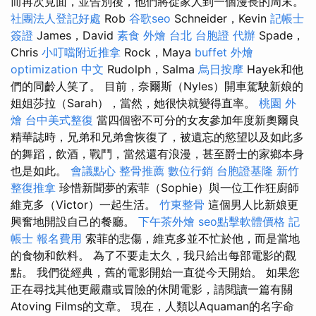
而再次見面，並告別後，他們將從家人到一個漫長的周末。
社團法人登記好處
Rob
谷歌seo
Schneider，Kevin
記帳士
簽證
James，David
素食 外燴 台北
台胞證 代辦
Spade，
Chris
小叮噹附近推拿
Rock，Maya
buffet 外燴
optimization 中文
Rudolph，Salma
烏日按摩
Hayek和他
們的同齡人笑了。 目前，奈爾斯（Nyles）開車駕駛新娘的
姐姐莎拉（Sarah），當然，她很快就變得直率。
桃園 外
燴
台中美式整復
當四個密不可分的女友參加年度新奧爾良
精華誌時，兄弟和兄弟會恢復了，被遺忘的慾望以及如此多
的舞蹈，飲酒，戰鬥，當然還有浪漫，甚至爵士的家鄉本身
也是如此。
會議點心
整骨推薦
數位行銷
台胞證基隆
新竹
整復推拿
珍惜新聞夢的索菲（Sophie）與一位工作狂廚師
維克多（Victor）一起生活。
竹東整骨
這個男人比新娘更
興奮地開設自己的餐廳。
下午茶外燴
seo點擊軟體價格
記
帳士 報名費用
索菲的悲傷，維克多並不忙於他，而是當地
的食物和飲料。 為了不要走太久，我只給出每部電影的觀
點。 我們從經典，舊的電影開始一直從今天開始。 如果您
正在尋找其他更嚴肅或冒險的休閒電影，請閱讀一篇有關
Atoving Films的文章。 現在，人類以Aquaman的名字命