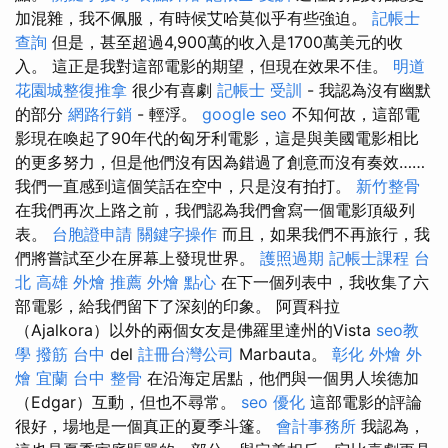
加混雜，我不佩服，有時候艾哈莫似乎有些強迫。
記帳士
查詢
但是，甚至超過4,900萬的收入是1700萬美元的收
入。 這正是我對這部電影的期望，但現在效果不佳。
明道
花園城整復推拿
很少有喜劇
記帳士 受訓
- 我認為沒有幽默
的部分
網路行銷
- 輕浮。
google seo
不知何故，這部電
影現在喚起了90年代的匈牙利電影，這是與美國電影相比
的更多努力，但是他們沒有因為錯過了創意而沒有奏效……
我們一直感到這個笑話在空中，只是沒有拍打。
新竹整骨
在我們再次上路之前，我們認為我們會寫一個電影頂級列
表。
台胞證申請
關鍵字操作
而且，如果我們不再旅行，我
們將嘗試至少在屏幕上發現世界。
護照過期
記帳士課程 台
北
高雄 外燴 推薦
外燴 點心
在下一個列表中，我收集了六
部電影，給我們留下了深刻的印象。 阿賈科拉
（Ajalkora）以外的兩個女友是佛羅里達州的Vista
seo教
學
撥筋 台中
del
註冊台灣公司
Marbauta。
彰化 外燴
外
燴 宜蘭
台中 整骨
在沿海定居點，他們與一個男人埃德加
（Edgar）互動，但也不尋常。
seo 優化
這部電影的評論
很好，場地是一個真正的夏季斗篷。
會計事務所
我認為，