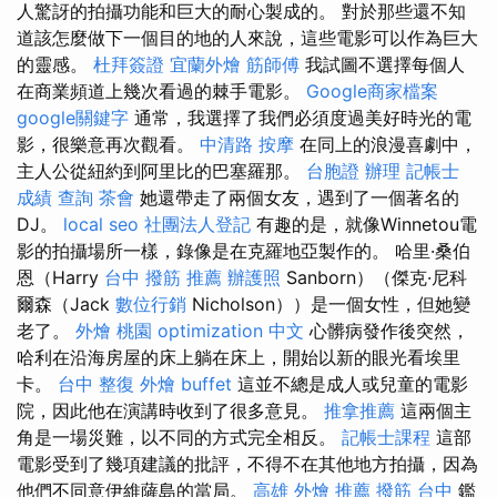
人驚訝的拍攝功能和巨大的耐心製成的。 對於那些還不知
道該怎麼做下一個目的地的人來說，這些電影可以作為巨大
的靈感。
杜拜簽證
宜蘭外燴
筋師傅
我試圖不選擇每個人
在商業頻道上幾次看過的棘手電影。
Google商家檔案
google關鍵字
通常，我選擇了我們必須度過美好時光的電
影，很樂意再次觀看。
中清路 按摩
在同上的浪漫喜劇中，
主人公從紐約到阿里比的巴塞羅那。
台胞證 辦理
記帳士
成績 查詢
茶會
她還帶走了兩個女友，遇到了一個著名的
DJ。
local seo
社團法人登記
有趣的是，就像Winnetou電
影的拍攝場所一樣，錄像是在克羅地亞製作的。 哈里·桑伯
恩（Harry
台中 撥筋 推薦
辦護照
Sanborn）（傑克·尼科
爾森（Jack
數位行銷
Nicholson））是一個女性，但她變
老了。
外燴 桃園
optimization 中文
心髒病發作後突然，
哈利在沿海房屋的床上躺在床上，開始以新的眼光看埃里
卡。
台中 整復
外燴 buffet
這並不總是成人或兒童的電影
院，因此他在演講時收到了很多意見。
推拿推薦
這兩個主
角是一場災難，以不同的方式完全相反。
記帳士課程
這部
電影受到了幾項建議的批評，不得不在其他地方拍攝，因為
他們不同意伊維薩島的當局。
高雄 外燴 推薦
撥筋 台中
鑑