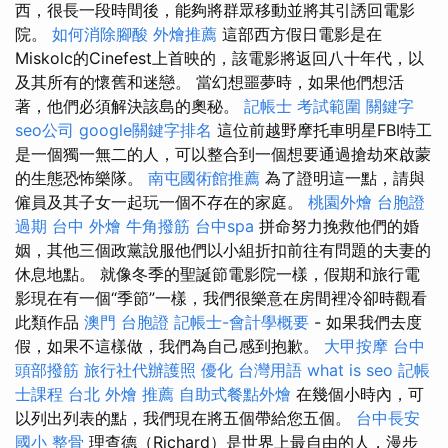
西，很長一段時間後，能夠將群眾移動並將其引誘回電影
院。
如何消除腳酸
外燴推薦
這部西方假日電影是在
Miskolc的Cinefest上首映的，該電影將返回八十年代，以
及其所有的懷舊和迷戀。 當幻想噩夢時，如果他們想活
著，他們必須解決該島的奧秘。
記帳士 考試範圍
關鍵字
seo公司
google關鍵字排名
這位前越野摩托車明星FBI特工
是一個獨一無二的人，可以整合到一個想要通過搶劫來啟蒙
的生態恐怖樂隊。
南屯國術館推薦
為了證明這一點，請與
僱員及其子女一起玩一個不存在的家庭。
桃園外燴
台胞證
過期
台中 外燴
牛角撥筋
台中spa
拼命努力挽救他們的婚
姻，其他三個政黨說服他們以小組折扣前往有問題的夫妻的
休息地點。 就像冬季的聖誕節電影院一樣，假期和旅行電
影現在有一個“季節”一樣，我們很樂意在房間裡冷卻時觀看
此類作品
澳門 台胞證
記帳士-會計學概要
- 如果我們去度
假，如果不這樣做，我們為自己感到抱歉。
大甲按摩
台中
頭部撥筋
旅行社代辦護照
優化 台灣用語
what is seo
記帳
士課程
台北 外燴 推薦
自助式餐點外燴
在幾個小時內，可
以列出列表的點，我們現在將五個帶給您五個。
台中長安
國小 整骨
理查德（Richard）是世界上最自由的人，漫步