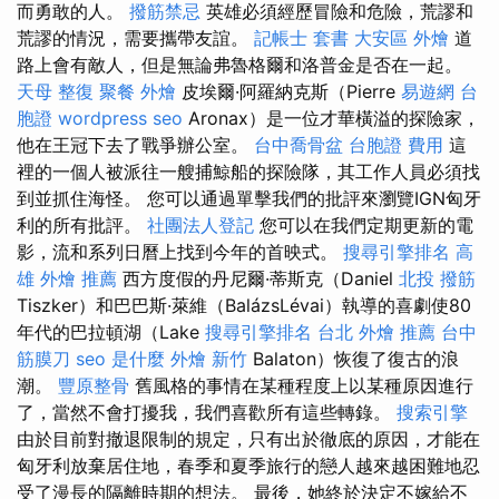
而勇敢的人。
撥筋禁忌
英雄必須經歷冒險和危險，荒謬和
荒謬的情況，需要攜帶友誼。
記帳士 套書
大安區 外燴
道
路上會有敵人，但是無論弗魯格爾和洛普金是否在一起。
天母 整復
聚餐 外燴
皮埃爾·阿羅納克斯（Pierre
易遊網 台
胞證
wordpress seo
Aronax）是一位才華橫溢的探險家，
他在王冠下去了戰爭辦公室。
台中喬骨盆
台胞證 費用
這
裡的一個人被派往一艘捕鯨船的探險隊，其工作人員必須找
到並抓住海怪。 您可以通過單擊我們的批評來瀏覽IGN匈牙
利的所有批評。
社團法人登記
您可以在我們定期更新的電
影，流和系列日曆上找到今年的首映式。
搜尋引擎排名
高
雄 外燴 推薦
西方度假的丹尼爾·蒂斯克（Daniel
北投 撥筋
Tiszker）和巴巴斯·萊維（BalázsLévai）執導的喜劇使80
年代的巴拉頓湖（Lake
搜尋引擎排名
台北 外燴 推薦
台中
筋膜刀
seo 是什麼
外燴 新竹
Balaton）恢復了復古的浪
潮。
豐原整骨
舊風格的事情在某種程度上以某種原因進行
了，當然不會打擾我，我們喜歡所有這些轉錄。
搜索引擎
由於目前對撤退限制的規定，只有出於徹底的原因，才能在
匈牙利放棄居住地，春季和夏季旅行的戀人越來越困難地忍
受了漫長的隔離時期的想法。 最後，她終於決定不嫁給不