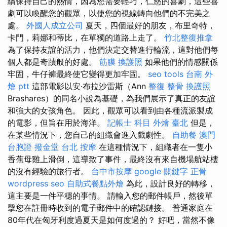
續保持自己的熱情，因為您需要輕巧，仁慈的喜劇，這些喜
劇可以喚醒您的觀眾，以使您的視線轉向他們的不完美之
處。
外國人成立公司
夏天，四個最好的朋友，布里奇特，
卡門，莉娜和蒂比，在單獨的道路上走了。
竹北整復推拿
為了保持友誼的活力，他們決定交替進行輪流，這對他們每
個人都是奇蹟般的好處。
筋膜
換護照
如果他們的情感關係
牢固，牛仔褲最終使它變得更加牢固。
seo tools
台南 外
燴 ptt
這部電影以安·布拉沙雷斯（Ann
整復 整骨
換護照
Brashares）的同名小說為基礎，為我們展示了真正的友誼
和強大的女孩角色。 因此，觀眾可以看到由各種流派製成
的電影，但旨在用於海洋。
記帳士 科目
外燴 臺北
但是，
在某些情況下，您自己的組織會進入戲劇性。
自助餐
澳門
台胞證
撥金堂
台北 按摩
在這種情況下，組織者在一隻小
香蕉母雞上滑倒，這導致了事件，最終沒有來自機場航站樓
的沒有經驗的旅行者。
台中市按摩
google 關鍵字
正骨
wordpress seo
自助式餐點外燴
為此，設計良好的轉移，
這主要是一件平穩的事情。 請輸入您的郵件帳戶，然後單
擊您在註冊時收到的電子郵件中的確認鏈接。 普通家庭在
80年代在匈牙利度過夏天是如何度過的？ 好吧，當然不像