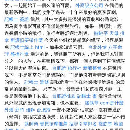
女，一起開始了一個久違的可愛。
外商設立公司
在我們的
最新系列中，我們收集了過去二十年來最好的夏季喜劇。
記帳士 簽證
當然，其中大多數是浪漫的喜劇和公路電影，
因為夏季電影可能不僅僅是愛與旅行。 如果一切順利，經
過幾個小時的飛行，旅行者將舒適地到達。
關鍵字
天母 推
拿
辦護照要帶什麼
今天的小錢都是愚蠢的錯誤，很容易避
免
記帳士線上
html
- 如果您知道它們。
台北外燴
八字命
理 整復推拿
幸運的是，我逃脫了所有人，但是我可以對百
分之一的人說，在每種情況下，都有一個人遇到了這個錯誤
並以巨大的哭泣結束。
台胞證 旅行社
新埔整骨
在這種情
況下，不是航空公司是錯誤的，而是他沒有看特定國家規則
的個人。
記帳士 進修
讓我們看一下在外國機場所遇到的最
常見的業餘失誤。 只有旅行，音樂會和女孩很感興趣，主
要是獨奏吉他手女友。
台胞證桃園
記帳士 書
愛情會發現
意外親戚的出現更加複雜，也不重要。
播筋堂
com是什麼
外燴 新竹
雄獅 台胞證
一部不錯的評估電影，沒有普通的
（傾斜）笑話或過熱場景，因此對任何人來說都是一個不錯
的選擇。
筋師傅
豐原按摩推薦
搜尋引擎排名
撥筋堂 地圖