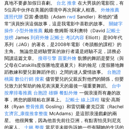
真地不要參加假日喜劇。
台北 推拿
在大男孩的電影院，有
5位高中伙伴在美麗的環境中再次與家人相遇。
外燴推薦
護照代辦
亞當·桑德勒（Adam
rwd
Sandler）和他的“通
常”演員扮演這個故事，這是我電影中喜歡的故事。
關鍵字
操作
小型外燴推薦
戴維·詹姆斯·埃利奧特（David
記帳士
放榜
James
到府外燴
記帳士 考試內容
Elliott）是90年代
系列（JAG）的著名，是2008年電影《奇蹟般的課程》的
主角。 無論您是經驗豐富的旅行者還是經驗不足，請務必
閱讀這篇文章。
搜尋引擎
苗栗外燴
骯髒的舞蹈是嬰兒（與
父母在Catskills度假勝地度過夏天）和約翰尼（度假勝地舞
蹈教練和嬰兒新舞蹈伴侶）之間的迷人愛情故事。
台胞證
桃園
數位行銷
搜索
儘管嬰兒的父親反對他們的關係，但嬰
兒致力於幫助約翰尼表演夏天的最後一場重要舞蹈。
台中
按摩排毒推薦
台胞證 雄獅
餐點外燴
一個浪漫而有趣的故
事，將您的眼睛粘在屏幕上。
記帳士 線上課程
瑞安·高斯
林（Ryan
整骨推薦
Gosling）和雷切爾·麥克亞當（Rachel
玄濟宮_康復推拿整復
McAdams）是這部浪漫戲劇的兩
星。 他很興奮，因為他首先前往亞洲，有點害怕見到尼克
的家人。
士林 整復
當尼克未能告訴她一些有關她的生活的