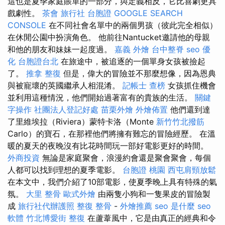
這也是夏季家庭賬單的一部分，與定義相反，它比喜劇更具
戲劇性。
茶會
旅行社 台胞證
GOOGLE SEARCH
CONSOLE
在不同社會名單中的兩個男孩（彼此完全相似）
在休閒公園中扮演角色。 他前往Nantucket邀請他的母親
和他的朋友和妹妹一起度過。
嘉義 外燴
台中整脊
seo 優
化
台胞證台北
在旅途中，被追逐的一個單身女孩被撿起
了。
推拿 整復
但是，偉大的冒險並不那麼想像，因為恩典
與被寵壞的英國繼承人相混淆。
記帳士 查榜
女孩抓住機會
並利用這種情況，他們開始過著富有的貴族的生活。
關鍵
字操作
社團法人登記好處
苗栗外燴
外燴佈置
他們還到達
了里維埃拉（Riviera）蒙特卡洛（Monte
新竹竹北撥筋
Carlo）的寶石，在那裡他們將擁有難忘的冒險經歷。 在溫
暖的夏天的夜晚沒有比花時間玩一部好電影更好的時間。
外商投資
無論是家庭聚會，浪漫約會還是聚會聚會，每個
人都可以找到理想的夏季電影。
台胞證 桃園
西屯肩頸放鬆
在本文中，我們介紹了10部電影，使夏季晚上具有特殊的氣
氛。
大里 整骨
歐式外燴
由兩隻小狗和一隻果皮的冒險製
成
旅行社代辦護照
整復 整骨
-
外燴推薦
seo 是什麼
seo
軟體
竹北博愛街 整復
在蘆葦風中，它是由真正的經典和令