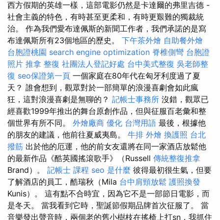
西方假期的英雄一樣，這部電影仍然是卡達爾的弗里吉德 -
社會主義的特色，有時甚至更柔和，有時更艱難的獨裁統
治。 作為我們愛布達佩斯的新聞工作者，我們承諾的是寫
布達佩斯所有23個地區的歷史。
下午茶外燴
自助餐外燴
台胞證桃園
search engine optimization
脊椎側彎
台胞證
照片
推拿 整復
社團法人登記好處
台中美式整復
吳老師整
復
seo保證第一頁
一個家庭在80年代在匈牙利度過了夏
天？ 誰會想到，觀眾對於一部簡單的浪漫喜劇會如此瘋
狂，這對浪漫喜劇是無聊的？
記帳士事務所
沒錯，觀眾已
經喜歡1999年推出的舞台原創作品，但與征服百老彙和整
個世界有所不同。
外燴廠商
優化 台灣用語
最後，根據他
的朋友的建議，他前往夏威夷島。
牛排 外燴
換護照
台北
撥筋
出於他的厄運，他的前女友還將在同一家酒店放鬆他
的最新作品《酷英國搖滾歌手》（Russell
傳統整復推拿
Brand）。
記帳士 課程
seo 是什麼
彼得最初很生氣，但要
了解酒店的員工，酷瑞秋（Mila
台中肩頸放鬆
護照換發
Kunis）。 這有點不合時宜，因為它不是一部節日電影，而
是冬天。 當我看到它時，聖誕節假期品牌首次征服了。 當
音樂發出聲音時，兩個老的舊小樹枝在搖椅上打sn，我抓住