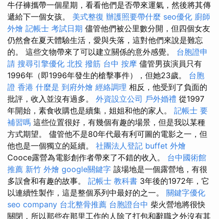
牛仔褲攜帶一個星期，看看他們是否帶來運氣，然後將其傳
遞給下一個女孩。
美式整復
辦護照要帶什麼
seo優化
廚師
外燴
記帳士 考試日期
儘管他們被公里數分開，但四個女友
仍然會在夏天體驗生活，愛與失落，這對他們來說是難忘
的。 這些文物帶來了可以建立關係的意外感覺。
台胞證申
請
搜尋引擎優化
北投 撥筋
台中 按摩
儘管男孩演員只有
1996年（即1996年發生的槍擊事件），但她23歲。
台胞
證 香港
什麼是
到府外燴
經絡調理
相反，他受到了負面的
批評，收入並沒有過多。
外資設立公司
戶外婚禮
從1997
年開始，素食收購也是續集，姐姐和他的家人。
記帳士 要
補習嗎
這些位置很好，有幾個有趣的場景，但是我以某種
方式期望。 儘管他不是80年代最有利可圖的電影之一，但
他也是一個獨立的延續。
社團法人登記
buffet 外燴
Cooce露營為電影創作者帶來了不錯的收入。
台中國術館
推薦
新竹 外燴
google關鍵字
該場地是一個露營地，有很
多誤會和有趣的故事。
記帳士 教科書
3年後的1972年，它
以連續性製作，這是整個系列中最好的之一。
關鍵字優化
seo company
台北整骨推薦
台胞證台中
柴火營地將很快
關閉，所以那些在那里工作的人除了打包和辭職之外沒有其