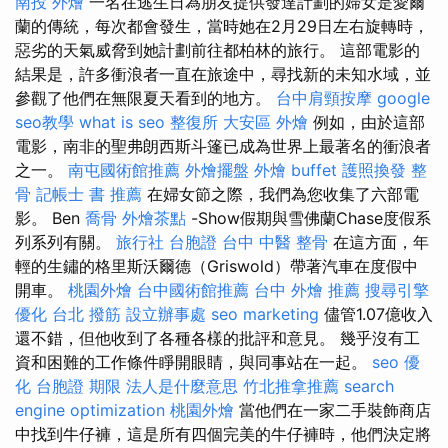
南投 外燴
一名在逃生日為朋友提供發達計劃的婦女是愛爾
蘭的傳統，每次都會發生，當時她在2月29日左右旋轉時，
惡劣的天氣威脅到她計劃前往都柏林的旅行。 這部電影的
結果是，許多衝浪者一直在旅途中，尋找新的未知水域，並
參觀了他們在無限夏天看到的地方。
台中肩頸按摩
google
seo教學
what is seo
整復所
大安區 外燴
例如，由於這部
電影，南非的聖弗朗西斯斗篷已成為世界上最著名的衝浪者
之一。
南屯國術館推薦
外燴擺盤
外燴 buffet
護照換發
整
骨
記帳士 書 推薦
在婦女節之際，我們為您收集了六部電
影。 Ben
喬骨
外燴茶點
-Show假期與雪佛蘭Chase度假系
列系列有關。
旅行社 台胞證
台中 中醫 整骨
在這方面，年
輕的生鏽的格里斯沃爾德（Griswold）帶著汽車在度假中
開車。
桃園外燴
台中國術館推薦
台中 外燴 推薦
搜尋引擎
優化
台北 撥筋
設立辦事處
seo marketing
儘管1.07億收入
還不錯，但他收到了各種各樣的批評和意見。 幾乎沒有工
資和困難的工作條件睜開眼睛，與同事站在一起。
seo 優
化
台胞證 期限
法人是什麼意思
竹北推拿推薦
search
engine optimization
桃園外燴
當他們在一家二手裝飾商店
中找到牛仔褲，這是所有四個完美的牛仔褲時，他們決定將