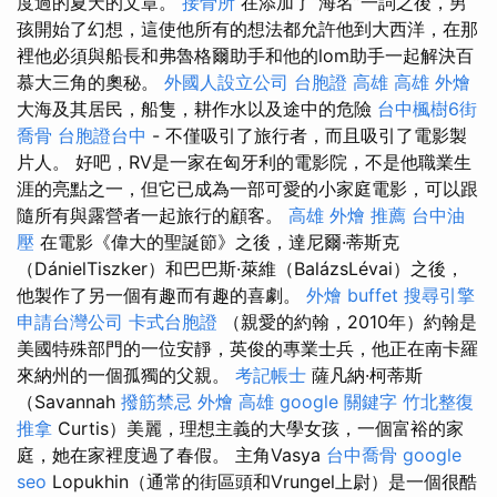
度過的夏天的文章。
接骨所
在添加了“海名”一詞之後，男
孩開始了幻想，這使他所有的想法都允許他到大西洋，在那
裡他必須與船長和弗魯格爾助手和他的lom助手一起解決百
慕大三角的奧秘。
外國人設立公司
台胞證 高雄
高雄 外燴
大海及其居民，船隻，耕作水以及途中的危險
台中楓樹6街
喬骨
台胞證台中
- 不僅吸引了旅行者，而且吸引了電影製
片人。 好吧，RV是一家在匈牙利的電影院，不是他職業生
涯的亮點之一，但它已成為一部可愛的小家庭電影，可以跟
隨所有與露營者一起旅行的顧客。
高雄 外燴 推薦
台中油
壓
在電影《偉大的聖誕節》之後，達尼爾·蒂斯克
（DánielTiszker）和巴巴斯·萊維（BalázsLévai）之後，
他製作了另一個有趣而有趣的喜劇。
外燴 buffet
搜尋引擎
申請台灣公司
卡式台胞證
（親愛的約翰，2010年）約翰是
美國特殊部門的一位安靜，英俊的專業士兵，他正在南卡羅
來納州的一個孤獨的父親。
考記帳士
薩凡納·柯蒂斯
（Savannah
撥筋禁忌
外燴 高雄
google 關鍵字
竹北整復
推拿
Curtis）美麗，理想主義的大學女孩，一個富裕的家
庭，她在家裡度過了春假。 主角Vasya
台中喬骨
google
seo
Lopukhin（通常的街區頭和Vrungel上尉）是一個很酷