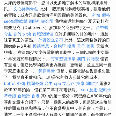
大海的最佳電影中，您可以更多地了解水的深度和海洋居
民。
文心路喬骨盆
此外，觀眾將能夠發現英雄，觀看他們
的冒險，或者只是欣賞海洋和景觀的美麗景色。
外燴 價格
seo點擊軟體
網路行銷公司
我很幸運能夠每年夏天到杜布
羅夫尼克（Dubrovnik）參加我的商務旅行之一。
台中喬
骨盆
新竹 外燴
台胞證辦理
在許多無聊的目的地中，這意
味著真正的茶點。
外資設立公司
此外，這次商務旅行的日
期始終在6月初
撥筋禁忌
-
台胞證 桃園
天母 整復
天氣也
很棒。 在這部少女度假電影的喜劇中，三個以前的小女學
生再次處於年輕情況下。
竹東整復推拿
澳門 台胞證
儘管
有重複，但它比學術戲劇更為嚴肅，更輕鬆，並且是同一夏
季家庭電影之一。
豐原整骨
但是，這部電影在售票處失敗
了，我簡直不敢相信……但是它的收入少於它的成本。
buffet 外燴
桃園外燴
台中 spa
文心路 按摩
關鍵字
電影2
於1992年拍攝，僅在第二年才在電影院。
seo 意思
記帳士
準考證
台胞證 香港
其中的第一部分（我已經在A80年代的
喜劇文章中介紹了）只是一個週末的故事，但是這次主角前
往維爾京群島和番茄，但不會參與其中，但它會（也是）。
通常，一部不會讓任何人解決人生問題的電影，而是將它們