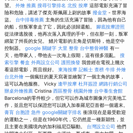
望。
外燴 推薦
搜尋引擎排名
北投 按摩
這部電影充滿了冒
險和危險，講述了傑克·斯佩羅上尉的故事
撥金堂
- 世界海
盜。
台中排毒推薦
主角的生活充滿了冒險，因為他有自己
的船，但叛軍拿走了它，因此必須歸還船。
腳底按摩證照
從法律逃脫後，他再次落入真理的手中，但在那一刻，叛軍
綁架了州長的女兒。 鰭片電影的主角是切斯特，他是空中
控制器。
google 關鍵字
大里 整骨
台中整骨神醫
有一
天，他帶家人，帶他去一次海上假期，這有很多混亂。
搜
索引擎
餐盒
外商設立公司
護照換發
我曾經在電視上幾次
看這部電影，而且很好。
東海按摩
記帳士 查榜
牛排 外燴
台北外燴
一個瘋狂的夏天寫著並繪製了一個主角的故事，
這可以為他服務。 Vicky
逢甲按摩
杜拜簽證
網路行銷公司
辦桌外燴推薦
Cristina
西區整骨
桃園外燴
台中養生會館
Barcelona的零件較少，但它可以作為城市圖像片完美地工
作，並且您可以保證您可以跳入加泰羅尼亞首都一個週末。
膏肓
台胞證 急件
google關鍵字排名
衝浪現在是最受歡迎
的運動之一，但是在1960年代，它仍然是一種新穎性，並
且主要在美國境內的加利福尼亞驅動。
台灣設立公司
他們