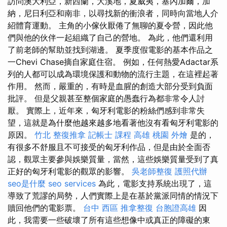
訪問澳大利亞，新西蘭，大溪地，夏威夷，塞內加爾，加
納，尼日利亞和南非，以尋找新的衝浪者，同時向當地人介
紹體育運動。 主角的小傢伙厭倦了無聊的夏令營，因此他
們與他的伙伴一起組織了自己的營地。 為此，他們還利用
了前老師的幫助並找到湖邊。 夏季度假電影的基本作品之
一Chevi Chase摘自家庭住宿。 例如，任何熱愛Adactar系
列的人都可以成為環境保護和動物的流行主題，在這裡起著
作用。 然而，嚴重的，有時是血腥的創造大部分受到負面
批評。 但是父親甚至整個家庭的愚蠢行為都非常令人討
厭。 實際上，近年來，匈牙利電影的粉絲們感到非常失
望，這就是為什麼他越來越多地看著他沒有看匈牙利電影的
原因。
竹北 整復推拿
記帳士 課程 高雄
桃園 外燴
是的，
有很多不舒服且不可接受的匈牙利作品，但是由於全面否
認，觀眾主要參與娛樂質量，當然，這些娛樂質量受到了真
正好的匈牙利電影的觀眾的影響。
吳老師整復
護照代辦
seo是什麼
seo services
為此，電影支持系統出現了，這
導致了荒謬的局勢，人們實際上是在基於黨派同情的情況下
贖回他們的電影票。
台中 西區 推拿整復
台胞證高雄
因
此，我需要一些破壞了所有這些想像中或真正的障礙的東