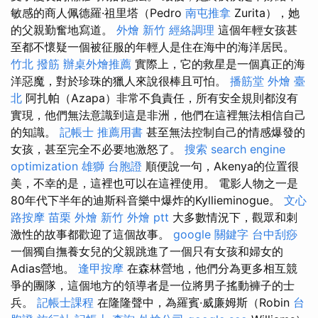
敏感的商人佩德羅·祖里塔（Pedro
南屯推拿
Zurita），她
的父親勤奮地寫道。
外燴 新竹
經絡調理
這個年輕女孩甚
至都不懷疑一個被征服的年輕人是住在海中的海洋居民。
竹北 撥筋
辦桌外燴推薦
實際上，它的救星是一個真正的海
洋惡魔，對於珍珠的獵人來說很棒且可怕。
播筋堂
外燴 臺
北
阿扎帕（Azapa）非常不負責任，所有安全規則都沒有
實現，他們無法意識到這是非洲，他們在這裡無法相信自己
的知識。
記帳士 推薦用書
甚至無法控制自己的情感爆發的
女孩，甚至完全不必要地激怒了。
搜索
search engine
optimization
雄獅 台胞證
順便說一句，Akenya的位置很
美，不幸的是，這裡也可以在這裡使用。 電影人物之一是
80年代下半年的迪斯科音樂中爆炸的Kyllieminogue。
文心
路按摩
苗栗 外燴
新竹 外燴 ptt
大多數情況下，觀眾和刺
激性的故事都歡迎了這個故事。
google 關鍵字
台中刮痧
一個獨自撫養女兒的父親跳進了一個只有女孩和婦女的
Adias營地。
逢甲按摩
在森林營地，他們分為更多相互競
爭的團隊，這個地方的領導者是一位將男子搖動褲子的士
兵。
記帳士課程
在隆隆聲中，為羅賓·威廉姆斯（Robin
台