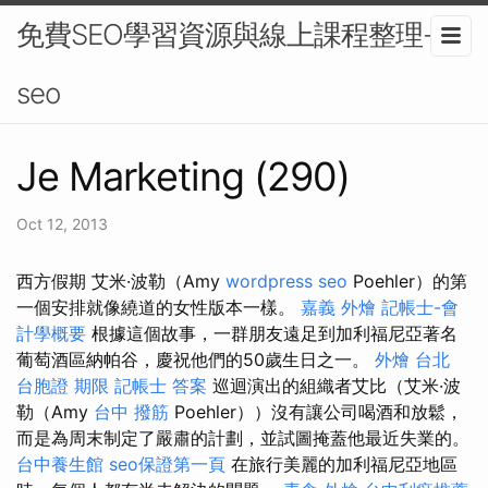
免費SEO學習資源與線上課程整理-
seo
Je Marketing (290)
Oct 12, 2013
西方假期 艾米·波勒（Amy
wordpress seo
Poehler）的第
一個安排就像繞道的女性版本一樣。
嘉義 外燴
記帳士-會
計學概要
根據這個故事，一群朋友遠足到加利福尼亞著名
葡萄酒區納帕谷，慶祝他們的50歲生日之一。
外燴 台北
台胞證 期限
記帳士 答案
巡迴演出的組織者艾比（艾米·波
勒（Amy
台中 撥筋
Poehler））沒有讓公司喝酒和放鬆，
而是為周末制定了嚴肅的計劃，並試圖掩蓋他最近失業的。
台中養生館
seo保證第一頁
在旅行美麗的加利福尼亞地區