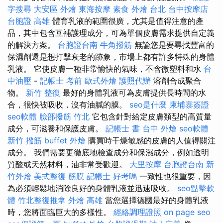
字搜尋
大安區 外燴
東海按摩
素食 外燴 台北
台中按摩店
台胞證 高雄
體育乳液的範圍很廣，尤其是值得注意的產
品，其中包含互補護理成分，可為單個皮膚需求提供自定義
的解決方案。
台胞證台南
牛角撥筋
無論您是要尋找豐富的
保濕劑還是想打擊衰老的跡象，市場上都有許多特殊的身體
乳液。 它使皮膚一種非常愉快的氣味，不含微塑料和水
台
中油壓
-
記帳士 考前
歐式外燴
護照代辦
溶劑合成聚合
物。
新竹 整復
最好的身體乳液可為皮膚提供長時間的水
合，很快被吸收，沒有油膩的膜。
seo是什麼
柬埔寨簽證
seo軟體
臉部撥筋 竹北
它包含針對給定皮膚類型的高質量
成分，可滋養和保護皮膚。
記帳士 書
台中 外燴
seo軟體
新竹 撥筋
buffet 外燴
購買時干燥敏感的皮膚的人值得關注
成分。 我們需要更徹底地檢查成分和保濕成分，例如透明
質酸或天然材料，油非常受歡迎。
大里按摩
台胞證台南
新
竹外燴
美式整復 筋膜
記帳士 好考嗎
一致性也很重要，因
為必須輕鬆地消除良好的身體乳液並迅速吸收。
seo點擊軟
體
竹北整復推拿
外燴 高雄
當您選擇德國最好的身體乳液
時，您將面臨巨大的多樣性。
經絡調理證照
on page seo