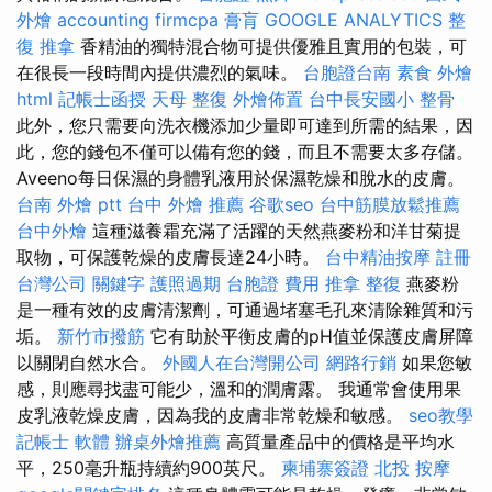
外燴
accounting firmcpa
膏肓
GOOGLE ANALYTICS
整
復 推拿
香精油的獨特混合物可提供優雅且實用的包裝，可
在很長一段時間內提供濃烈的氣味。
台胞證台南
素食 外燴
html
記帳士函授
天母 整復
外燴佈置
台中長安國小 整骨
此外，您只需要向洗衣機添加少量即可達到所需的結果，因
此，您的錢包不僅可以備有您的錢，而且不需要太多存儲。
Aveeno每日保濕的身體乳液用於保濕乾燥和脫水的皮膚。
台南 外燴 ptt
台中 外燴 推薦
谷歌seo
台中筋膜放鬆推薦
台中外燴
這種滋養霜充滿了活躍的天然燕麥粉和洋甘菊提
取物，可保護乾燥的皮膚長達24小時。
台中精油按摩
註冊
台灣公司
關鍵字
護照過期
台胞證 費用
推拿 整復
燕麥粉
是一種有效的皮膚清潔劑，可通過堵塞毛孔來清除雜質和污
垢。
新竹市撥筋
它有助於平衡皮膚的pH值並保護皮膚屏障
以關閉自然水合。
外國人在台灣開公司
網路行銷
如果您敏
感，則應尋找盡可能少，溫和的潤膚露。 我通常會使用果
皮乳液乾燥皮膚，因為我的皮膚非常乾燥和敏感。
seo教學
記帳士 軟體
辦桌外燴推薦
高質量產品中的價格是平均水
平，250毫升瓶持續約900英尺。
柬埔寨簽證
北投 按摩