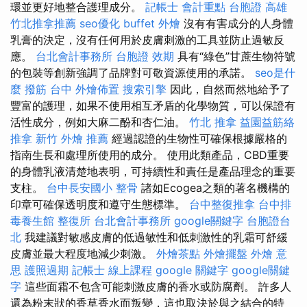
環並更好地整合護理成分。
記帳士 會計重點
台胞證 高雄
竹北推拿推薦
seo優化
buffet 外燴
沒有有害成分的人身體
乳膏的決定，沒有任何用於皮膚刺激的工具並防止過敏反
應。
台北會計事務所
台胞證 效期
具有“綠色”甘蔗生物符號
的包裝等創新強調了品牌對可敬資源使用的承諾。
seo是什
麼
撥筋 台中
外燴佈置
搜索引擎
因此，自然而然地給予了
豐富的護理，如果不使用相互矛盾的化學物質，可以保證有
活性成分，例如大麻二酚和杏仁油。
竹北 推拿
益園益筋絡
推拿
新竹 外燴 推薦
經過認證的生物性可確保根據嚴格的
指南生長和處理所使用的成分。 使用此類產品，CBD重要
的身體乳液清楚地表明，可持續性和責任是產品理念的重要
支柱。
台中長安國小 整骨
諸如Ecogea之類的著名機構的
印章可確保透明度和遵守生態標準。
台中整復推拿
台中排
毒養生館
整復所
台北會計事務所
google關鍵字
台胞證台
北
我建議對敏感皮膚的低過敏性和低刺激性的乳霜可舒緩
皮膚並最大程度地減少刺激。
外燴茶點
外燴擺盤
外燴 意
思
護照過期
記帳士 線上課程
google 關鍵字
google關鍵
字
這些面霜不包含可能刺激皮膚的香水或防腐劑。 許多人
還為粉末狀的香草香水而叛變，這也取決於與之結合的特