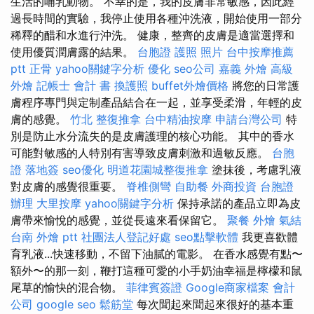
生活的哺乳動物。 不幸的是，我的皮膚非常敏感，因此經
過長時間的實驗，我停止使用各種沖洗液，開始使用一部分
稀釋的醋和水進行沖洗。 健康，整齊的皮膚是適當選擇和
使用優質潤膚露的結果。
台胞證 護照 照片
台中按摩推薦
ptt
正骨
yahoo關鍵字分析
優化
seo公司
嘉義 外燴
高級
外燴
記帳士 會計 書
換護照
buffet外燴價格
將您的日常護
膚程序專門與定制產品結合在一起，並享受柔滑，年輕的皮
膚的感覺。
竹北 整復推拿
台中精油按摩
申請台灣公司
特
別是防止水分流失的是皮膚護理的核心功能。 其中的香水
可能對敏感的人特別有害導致皮膚刺激和過敏反應。
台胞
證 落地簽
seo優化
明道花園城整復推拿
塗抹後，考慮乳液
對皮膚的感覺很重要。
脊椎側彎
自助餐
外商投資
台胞證
辦理
大里按摩
yahoo關鍵字分析
保持承諾的產品立即為皮
膚帶來愉悅的感覺，並從長遠來看保留它。
聚餐 外燴
氣結
台南 外燴 ptt
社團法人登記好處
seo點擊軟體
我更喜歡體
育乳液...快速移動，不留下油膩的電影。 在香水感覺有點〜
額外〜的那一刻，鞭打這種可愛的小手奶油幸福是檸檬和鼠
尾草的愉快的混合物。
菲律賓簽證
Google商家檔案
會計
公司
google seo
鬆筋堂
每次聞起來聞起來很好的基本重