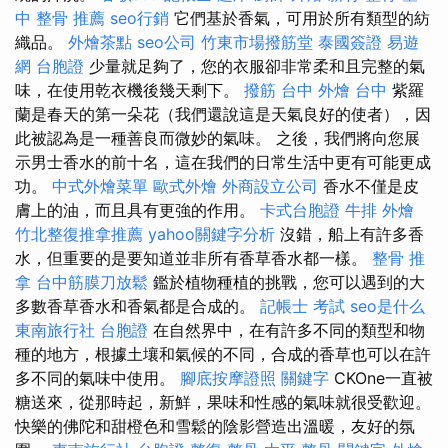
中 整骨 推薦
seo行銷
它們基於香氣，可用於所有類型的紡
織品。
外燴茶點
seo公司
竹東市場撥筋堂
泰國簽證
易遊
網 台胞證
少量就足夠了，您的衣服卻非常柔和且完整的氣
味，在使用乾衣機後幾天剩下。
撥筋 台中
外燴 台中
紫羅
蘭是春天的第一朵花（我們還說這是天氣良好的使者），因
此被認為是一種善良而微妙的氣味。 之後，我們將向您展
示男士香水的前十名，這在我們的日常生活中更有可能更成
功。
中式外燴菜單
歐式外燴
外商設立公司
香水不僅是皮
膚上的油，而且具有更強的作用。
卡式台胞證
牛排 外燴
竹北整復推拿推薦
yahoo關鍵字分析
沒錯，船上有許多香
水，但重要的是要知道並非所有香草香水都一樣。
整骨 推
拿
台中筋膜刀放鬆
鑑於植物種植的挑戰，您可以遇到的大
多數香草香水和香氣都是合成的。
記帳士 考試
seo是什么
東南旅行社 台胞證
在自然界中，在有許多不同的類型和物
種的地方，根據土壤和氣候的不同，合成的香草也可以在許
多不同的氣味中使用。
腳底按摩證照
關鍵字
CKOne一直被
糖送來，從那時起，新鮮，果味和性感的氣味就很受歡迎。
快樂的佛陀和甜橙色和雪鬆的陰影營造出溫暖，友好的氛