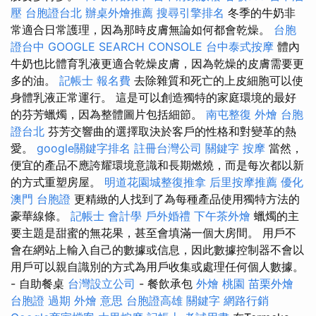
壓
台胞證台北
辦桌外燴推薦
搜尋引擎排名
冬季的牛奶非
常適合日常護理，因為那時皮膚無論如何都會乾燥。
台胞
證台中
GOOGLE SEARCH CONSOLE
台中泰式按摩
體內
牛奶也比體育乳液更適合乾燥皮膚，因為乾燥的皮膚需要更
多的油。
記帳士 報名費
去除雜質和死亡的上皮細胞可以使
身體乳液正常運行。 這是可以創造獨特的家庭環境的最好
的芬芳蠟燭，因為整體圖片包括細節。
南屯整復
外燴
台胞
證台北
芬芳交響曲的選擇取決於客戶的性格和對變革的熱
愛。
google關鍵字排名
註冊台灣公司
關鍵字
按摩
當然，
便宜的產品不應誇耀環境意識和長期燃燒，而是每次都以新
的方式重塑房屋。
明道花園城整復推拿
后里按摩推薦
優化
澳門 台胞證
更精緻的人找到了為每種產品使用獨特方法的
豪華線條。
記帳士 會計學
戶外婚禮
下午茶外燴
蠟燭的主
要主題是甜蜜的無花果，甚至會填滿一個大房間。 用戶不
會在網站上輸入自己的數據或信息，因此數據控制器不會以
用戶可以親自識別的方式為用戶收集或處理任何個人數據。
- 自助餐桌
台灣設立公司
- 餐飲承包
外燴 桃園
苗栗外燴
台胞證 過期
外燴 意思
台胞證高雄
關鍵字
網路行銷