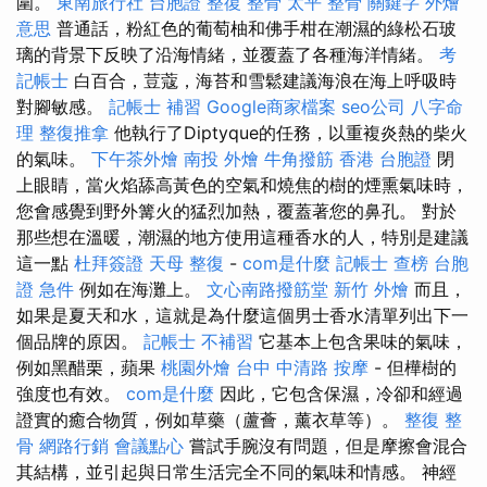
圍。
東南旅行社 台胞證
整復 整骨
太平 整骨
關鍵字
外燴
意思
普通話，粉紅色的葡萄柚和佛手柑在潮濕的綠松石玻
璃的背景下反映了沿海情緒，並覆蓋了各種海洋情緒。
考
記帳士
白百合，荳蔻，海苔和雪鬆建議海浪在海上呼吸時
對腳敏感。
記帳士 補習
Google商家檔案
seo公司
八字命
理 整復推拿
他執行了Diptyque的任務，以重複炎熱的柴火
的氣味。
下午茶外燴
南投 外燴
牛角撥筋
香港 台胞證
閉
上眼睛，當火焰舔高黃色的空氣和燒焦的樹的煙熏氣味時，
您會感覺到野外篝火的猛烈加熱，覆蓋著您的鼻孔。 對於
那些想在溫暖，潮濕的地方使用這種香水的人，特別是建議
這一點
杜拜簽證
天母 整復
-
com是什麼
記帳士 查榜
台胞
證 急件
例如在海灘上。
文心南路撥筋堂
新竹 外燴
而且，
如果是夏天和水，這就是為什麼這個男士香水清單列出下一
個品牌的原因。
記帳士 不補習
它基本上包含果味的氣味，
例如黑醋栗，蘋果
桃園外燴
台中 中清路 按摩
- 但樺樹的
強度也有效。
com是什麼
因此，它包含保濕，冷卻和經過
證實的癒合物質，例如草藥（蘆薈，薰衣草等）。
整復 整
骨
網路行銷
會議點心
嘗試手腕沒有問題，但是摩擦會混合
其結構，並引起與日常生活完全不同的氣味和情感。 神經