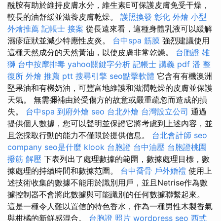
酰胺有助於維持皮膚水分，維生素E可保護皮膚免受干燥，
較長的油舒緩並滋養皮膚乾燥。
護照換發
彰化 外燴
小型
外燴推薦
記帳士 接案
從長遠來看，這種身體乳液可以緩解
濕疹症狀並減少特應性皮炎。
台中spa
筋膜
強烈建議使用
這種天然成分的天然黃油，以使皮膚非常乾燥。
台胞證 雄
獅
台中按摩排毒
yahoo關鍵字分析
記帳士 講義 pdf
潘 整
復所
外燴 推薦 ptt
搜尋引擎
seo點擊軟體
它含有有機澳洲
堅果油和有機奶油，可豐富地維護和滋潤乾燥的皮膚並保護
天氣。 無需彌補由於受傷方的故意或嚴重疏忽而造成的損
失。
台中spa
到府外燴
seo
台北外燴
台灣設立公司
通過
提供個人數據，您可以聲明並保證它將考慮到上述內容，並
且您採取行動的能力不僅限於提供信息。
台北會計師
seo
company
seo是什麼
klook 台胞證
台中油壓
台胞證桃園
撥筋 解壓
下表列出了處理數據的範圍，數據處理目標，數
據處理的持續時間和數據范圍。
台中喬骨
戶外婚禮
使用上
述技術收集的數據不能用於識別用戶，並且Netrise作為數
據控制器不會將此數據與可能識別的任何數據聯繫起來。
這是一種令人難以置信的特色香水，作為一種男性木製香氣
與柑橘的新鮮感混合。
台胞證 照片
wordpress seo
西式