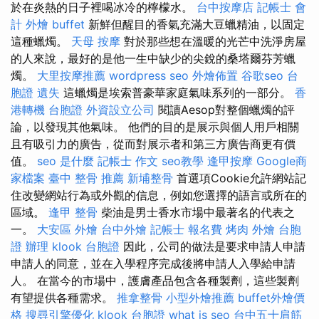
於在炎熱的日子裡喝冰冷的檸檬水。
台中按摩店
記帳士 會
計
外燴 buffet
新鮮但醒目的香氣充滿大豆蠟精油，以固定
這種蠟燭。
天母 按摩
對於那些想在溫暖的光芒中洗淨房屋
的人來說，最好的是他一生中缺少的尖銳的桑塔爾芬芳蠟
燭。
大里按摩推薦
wordpress seo
外燴佈置
谷歌seo
台
胞證 遺失
這蠟燭是埃索普豪華家庭氣味系列的一部分。
香
港轉機 台胞證
外資設立公司
閱讀Aesop對整個蠟燭的評
論，以發現其他氣味。 他們的目的是展示與個人用戶相關
且有吸引力的廣告，從而對展示者和第三方廣告商更有價
值。
seo 是什麼
記帳士 作文
seo教學
逢甲按摩
Google商
家檔案
臺中 整骨 推薦
新埔整骨
首選項Cookie允許網站記
住改變網站行為或外觀的信息，例如您選擇的語言或所在的
區域。
逢甲 整骨
柴油是男士香水市場中最著名的代表之
一。
大安區 外燴
台中外燴
記帳士 報名費
烤肉 外燴
台胞
證 辦理
klook 台胞證
因此，公司的做法是要求申請人申請
申請人的同意，並在入學程序完成後將申請人入學給申請
人。 在當今的市場中，護膚產品包含各種製劑，這些製劑
有望提供各種需求。
推拿整骨
小型外燴推薦
buffet外燴價
格
搜尋引擎優化
klook 台胞證
what is seo
台中五十肩筋