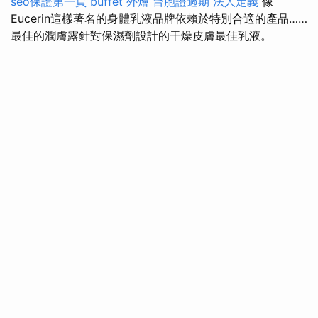
seo保證第一頁
buffet 外燴
台胞證過期
法人定義
像
Eucerin這樣著名的身體乳液品牌依賴於特別合適的產品……
最佳的潤膚露針對保濕劑設計的干燥皮膚最佳乳液。