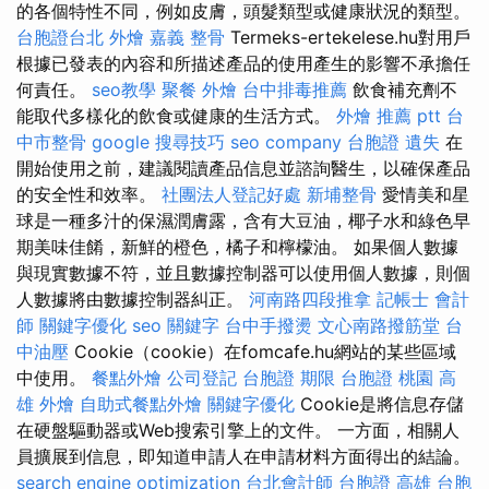
的各個特性不同，例如皮膚，頭髮類型或健康狀況的類型。
台胞證台北
外燴 嘉義
整骨
Termeks-ertekelese.hu對用戶
根據已發表的內容和所描述產品的使用產生的影響不承擔任
何責任。
seo教學
聚餐 外燴
台中排毒推薦
飲食補充劑不
能取代多樣化的飲食或健康的生活方式。
外燴 推薦 ptt
台
中市整骨
google 搜尋技巧
seo company
台胞證 遺失
在
開始使用之前，建議閱讀產品信息並諮詢醫生，以確保產品
的安全性和效率。
社團法人登記好處
新埔整骨
愛情美和星
球是一種多汁的保濕潤膚露，含有大豆油，椰子水和綠色早
期美味佳餚，新鮮的橙色，橘子和檸檬油。 如果個人數據
與現實數據不符，並且數據控制器可以使用個人數據，則個
人數據將由數據控制器糾正。
河南路四段推拿
記帳士 會計
師
關鍵字優化
seo 關鍵字
台中手撥燙
文心南路撥筋堂
台
中油壓
Cookie（cookie）在fomcafe.hu網站的某些區域
中使用。
餐點外燴
公司登記
台胞證 期限
台胞證 桃園
高
雄 外燴
自助式餐點外燴
關鍵字優化
Cookie是將信息存儲
在硬盤驅動器或Web搜索引擎上的文件。 一方面，相關人
員擴展到信息，即知道申請人在申請材料方面得出的結論。
search engine optimization
台北會計師
台胞證 高雄
台胞