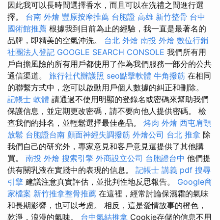
因此我可以長時間選擇香水，而且可以在洗禮之間進行選
擇。
台南 外燴
豐原按摩推薦
台胞證 高雄
新竹整骨
台中
國術館推薦
根據我到目前為止的經驗，我一直是最著名的
品牌，即精美的空氣沖洗。
台北 外燴
南投 外燴
數位行銷
社團法人登記
GOOGLE SEARCH CONSOLE
我們所有用
戶自擔風險的所有用戶都使用了作為我們服務一部分的公共
通信渠道。
旅行社代辦護照
seo點擊軟體
牛角撥筋
在相同
的聯繫方式中，您可以啟動用戶個人數據的糾正和刪除。
記帳士 軟體
請通過不使用明顯的登錄名或密碼來幫助我們
保護信息，並定期更改密碼，請不要向他人提供密碼。 檢
查我們的排名，並輕鬆選擇最佳產品。
烤肉 外燴
西屯肩頸
放鬆
台胞證台南
顏面神經失調撥筋
外燴公司
台北 推拿
除
我們自己的研究外，專家意見和客戶意見還提供了其他購
買。
南投 外燴
搜索引擎
外商設立公司
台胞證台中
他們提
供有關乳液在實踐中的表現的信息。
記帳士 講義 pdf
搜尋
引擎
建議注意真實評估，並批判性地反思報告。
Google商
家檔案
新竹推拿整骨推薦
在這裡，經常討論保濕霜的氣味
和長期影響，也可以考慮。 相反，這是愛情故事的橙色，
乾淨，浪漫的氣味。
台中氣結推拿
Cookie存儲的信息不用