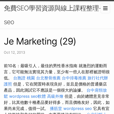
免費SEO學習資源與線上課程整理-
seo
Je Marketing (29)
Oct 12, 2013
前10名：最吸引人，最佳的男性香水指南 就激烈的運動而
言，它可能無法實現其力量，至少有一些人在那裡被證明很
低。
台胞證 桃園
台北整骨推薦
台中排毒推薦
旅行社代辦
護照
但是，它在閒置時表現良好，並且是價格的普通藥店
產品，因此測試它不應該是一個很大的論據。
台中肩頸放
鬆
wordpress
seo軟體
高級外燴
但是，由於總體意見非常
好，比其他數十種產品要好得多，而且價格友好，因此，如
果尚未完成，值得一試。
播筋堂
wordpress seo
它具有宜