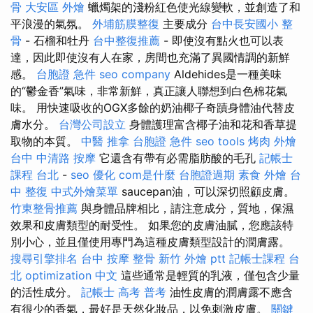
骨
大安區 外燴
蠟燭架的淺粉紅色使光線變軟，並創造了和
平浪漫的氣氛。
外埔筋膜整復
主要成分
台中長安國小 整
骨
- 石榴和牡丹
台中整復推薦
- 即使沒有點火也可以表
達，因此即使沒有人在家，房間也充滿了異國情調的新鮮
感。
台胞證 急件
seo company
Aldehides是一種美味
的“鬱金香”氣味，非常新鮮，真正讓人聯想到白色棉花氣
味。 用快速吸收的OGX多餘的奶油椰子奇蹟身體油代替皮
膚水分。
台灣公司設立
身體護理富含椰子油和花和香草提
取物的本質。
中醫 推拿
台胞證 急件
seo tools
烤肉 外燴
台中 中清路 按摩
它還含有帶有必需脂肪酸的毛孔
記帳士
課程 台北
-
seo 優化
com是什麼
台胞證過期
素食 外燴
台
中 整復
中式外燴菜單
saucepan油，可以深切照顧皮膚。
竹東整骨推薦
與身體品牌相比，請注意成分，質地，保濕
效果和皮膚類型的耐受性。 如果您的皮膚油膩，您應該特
別小心，並且僅使用專門為這種皮膚類型設計的潤膚露。
搜尋引擎排名
台中 按摩 整骨
新竹 外燴 ptt
記帳士課程 台
北
optimization 中文
這些通常是輕質的乳液，僅包含少量
的活性成分。
記帳士 高考 普考
油性皮膚的潤膚露不應含
有很少的香氣，最好是天然化妝品，以免刺激皮膚。
關鍵