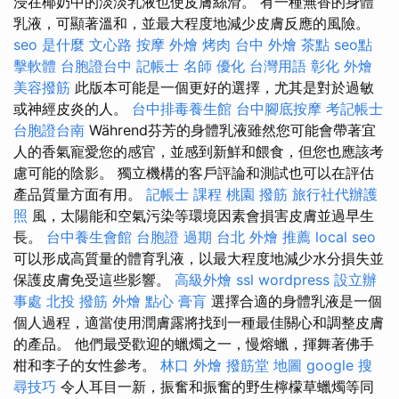
浸在椰奶中的淡淡乳液也使皮膚絲滑。 有一種無香的身體
乳液，可顯著溫和，並最大程度地減少皮膚反應的風險。
seo 是什麼
文心路 按摩
外燴 烤肉
台中 外燴 茶點
seo點
擊軟體
台胞證台中
記帳士 名師
優化 台灣用語
彰化 外燴
美容撥筋
此版本可能是一個更好的選擇，尤其是對於過敏
或神經皮炎的人。
台中排毒養生館
台中腳底按摩
考記帳士
台胞證台南
Während芬芳的身體乳液雖然您可能會帶著宜
人的香氣寵愛您的感官，並感到新鮮和餵食，但您也應該考
慮可能的陰影。 獨立機構的客戶評論和測試也可以在評估
產品質量方面有用。
記帳士 課程 桃園
撥筋
旅行社代辦護
照
風，太陽能和空氣污染等環境因素會損害皮膚並過早生
長。
台中養生會館
台胞證 過期
台北 外燴 推薦
local seo
可以形成高質量的體育乳液，以最大程度地減少水分損失並
保護皮膚免受這些影響。
高級外燴
ssl
wordpress
設立辦
事處
北投 撥筋
外燴 點心
膏肓
選擇合適的身體乳液是一個
個人過程，適當使用潤膚露將找到一種最佳關心和調整皮膚
的產品。 他們最受歡迎的蠟燭之一，慢熔蠟，揮舞著佛手
柑和李子的女性參考。
林口 外燴
撥筋堂 地圖
google 搜
尋技巧
令人耳目一新，振奮和振奮的野生檸檬草蠟燭等同