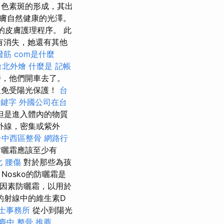
色素斑的形成，其出
膚自然健康的光澤。
定的皮膚護理程序。 此
有消失，她還有其他
撥筋
com是什麼
台北外燴
什麼是
記帳
時，他們開車去了。
人免受陽光保護！
台
關鍵字
外國公司在台
但是進入體內的物質
外線，密集或紫外
台中西區整骨
網路行
防曬霜應該至少有
北
腰傷
對於那些為孩
Nosko的防曬霜是
因素防曬霜，以用於
的射線中的維生素D
士事務所
從小到陽光
臺中 整骨 推薦