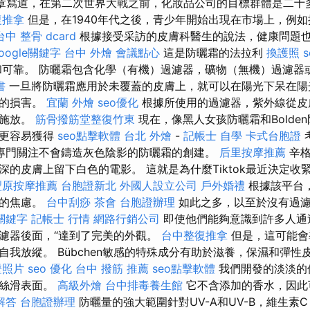
章寫道，在第二次世界大戰之前，化妝品公司的目標群體是二十
復推拿
但是，在1940年代之後，青少年開始出現在市場上，例如抗
台中 整骨 dcard
根據接受采訪的皮膚科醫生的說法，健康問題
oogle關鍵字
台中 外燴
會議點心
這是防曬霜的法拉利
換護照
可靠。 防曬霜包含化學（有機）過濾器，礦物（無機）過濾器
書
一旦將防曬霜應用於未覆蓋的皮膚上，就可以在陽光下呆在陽
重的損害。
宜蘭 外燴
seo優化
根據所使用的過濾器，紫外線從皮
並施放。
筋骨撥筋堂整復竹東
現在，像黑人女孩防曬霜和Bolde
霜更容易獲得
seo點擊軟體
台北 外燴
-
記帳士 自學
卡式台胞證
專門關注不會鑄造灰色陰影的防曬霜的創建。
后里按摩推薦
辛格
的皮膚上留下白色的電影。 這就是為什麼Tiktok最近決定收
豐原按摩推薦
台胞證新北
外國人設立公司
戶外婚禮
根據該平台
孩的焦慮。
台中刮痧
茶會
台胞證辦理
如此之多，以至於沒有過濾
e關鍵字
記帳士 行情
網路行銷公司
即使他們能夠意識到許多人通
濾器後面，“達到了完美的外觀。
台中整復推拿
但是，這可能會
自我放縱。 Bübchen敏感的特殊成分有助於滋養，保濕和彈性
證照片
seo 優化
台中 撥筋 推薦
seo點擊軟體
我們開發的淡淡的
的絲滑表面。
高級外燴
台中排毒養生館
它不含添加的香水，因此
解答
台胞證辦理
防曬量的強大範圍針對UV-A和UV-B，維生素