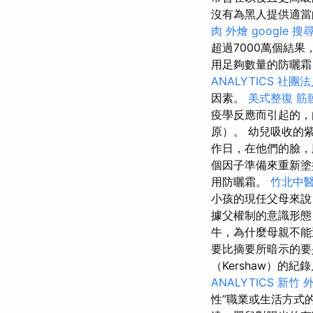
沒有為黑人提供適當
肉 外燴
google 
超過7000萬個結
用足夠數量的防曬
ANALYTICS
社團法
因素。
美式整復 筋
疫學反應而引起的，
原）。 幼兒吸收的
作日，在他們的臉，
個因子準備來重新
用防曬霜。
竹北中
小孩的現任父母來說
據父權制的意識形態
牛，為什麼母親不
要比摘要所暗示的
（Kershaw）的
ANALYTICS
新竹 外
性”職業或生活方式