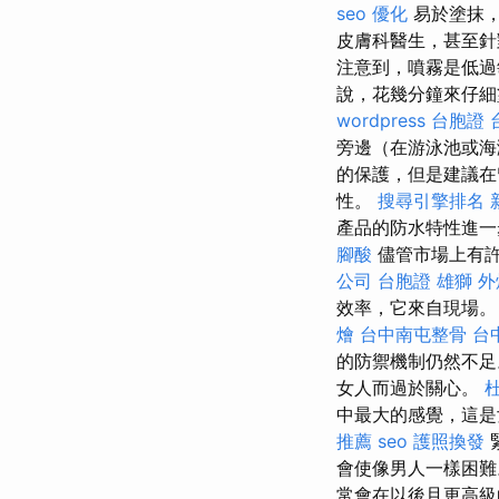
seo 優化
易於塗抹
皮膚科醫生，甚至
注意到，噴霧是低過
說，花幾分鐘來仔細
wordpress
台胞證 
旁邊（在游泳池或
的保護，但是建議
性。
搜尋引擎排名
產品的防水特性進一
腳酸
儘管市場上有許
公司
台胞證 雄獅
外
效率，它來自現場
燴
台中南屯整骨
台
的防禦機制仍然不足
女人而過於關心。
中最大的感覺，這是
推薦
seo
護照換發
會使像男人一樣困難
常會在以後且更高