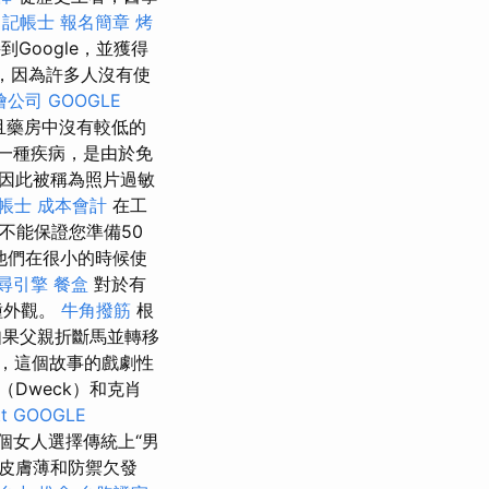
記帳士 報名簡章
烤
Google，並獲得
同，因為許多人沒有使
燴公司
GOOGLE
且藥房中沒有較低的
一種疾病，是由於免
因此被稱為照片過敏
帳士 成本會計
在工
不能保證您準備50
他們在很小的時候使
尋引擎
餐盒
對於有
種外觀。
牛角撥筋
根
果父親折斷馬並轉移
，這個故事的戲劇性
（Dweck）和克肖
t
GOOGLE
個女人選擇傳統上“男
於皮膚薄和防禦欠發