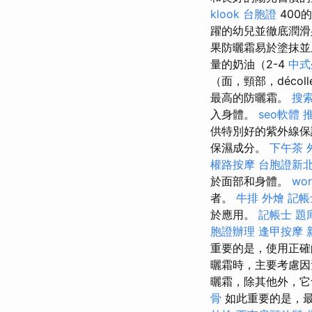
klook 台胞證
400
躍的幼兒並徹底潤滑
果防曬霜易於塗抹並
量的奶油（2-4
中式
（面，頸部，déco
最高的防曬霜。
搜
入身體。
seo軟體
供特別好的紫外線
保濕成分。
下午茶 
權路按摩
台胞證新
於面部和身體。
wor
者。
牛排 外燴
記帳
於應用。
記帳士 題
胞證辦理
逢甲按摩
重要的是，使用正確
曬霜時，主要考慮
曬霜，除其他外，它
骨
如此重要的是，最