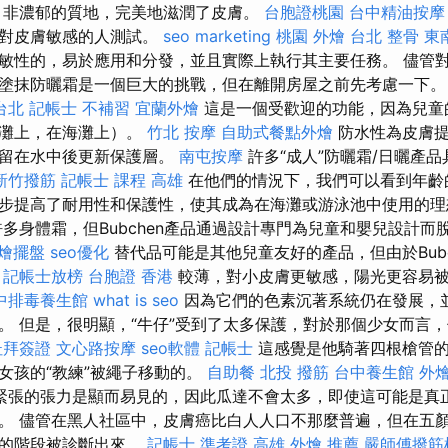
，非濃郁的質地，完美地滋潤了皮膚。
台胞證桃園
台中精油按摩
針對皮膚敏感的人測試。
seo marketing
桃園 外燴
台北 整骨
東
敏性的，易於應用和分發，並且實際上執行其主要任務。 儘管
塗抹防曬霜是一個巨大的挑戰，但在離開房屋之前先考慮一下
台北
記帳士 不補習
宜蘭外燴
這是一個受歡迎的功能，因為兒童
海灘上，在海灘上）。
竹北 按摩
自助式餐點外燴
防水性為皮膚提
在留在水中後更新保護層。
南屯按摩
許多“成人”防曬霜/日曬產
新竹撥筋
記帳士 課程 高雄
在他們的情況下，我們可以看到年齡
步提高了耐用性和保護性，使其成為在海灘或游泳池中使用的
多身體霜，但Bubchen產品通過設計專門為兒童和嬰兒設計而
燴擺盤
seo優化
替代品可能是其他兒童友好的產品，但由於Bubc
。
記帳士放榜
台胞證 香港
較薄，對小皮膚更敏感，陽光更容易
中排毒養生館
what is seo
因為它們的色素沉著系統仍在發展，
。 但是，很明顯，“牛仔”受到了太多保護，對於那個少女而言
杜拜簽證
文心路按摩
seo軟體
記帳士
這感覺是他騎著四根槍管的
女孩的“教練”被繩子移動的。
自助餐
北投 撥筋
台中養生館
外燴
緊張的張力是顯而易見的，因此瓜達不會太多，即使這可能是真
。 儘管在黑人社區中，皮膚癌比白人人口不那麼普遍，但在五
級的階段被診斷出來。
記帳士 準考證
高雄 外燴 推薦
嚴師傅撥筋