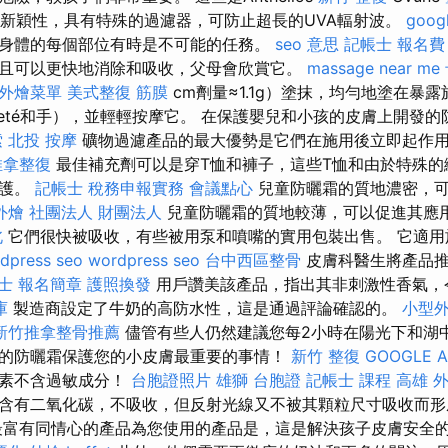
的新穎性，具有特殊的過濾器，可防止超長的UVA輻射波。
goo
身體的每個部位有時是不可能的任務。
seo 意思
記帳士 報名費
且可以更快地消除和吸收，父母會欣賞它。
massage near me
外燴菜單
美式整復 筋膜
cm劑量≈1.1g）塗抹，均勻地塗在暴
lleté和手），並輕輕按摩它。 在保護嬰兒和小孩的皮膚上開發
索
北投 按摩
礦物過濾產品的最大優勢是它們在施用後立即起作
推拿整復
最佳補充劑可以是穿T恤和褲子，這些T恤和由於特殊的
保護。
記帳士 稅務申報實務
會議點心
兒童防曬霜的質地濃密，可
外燴
社團法人 財團法人
兒童防曬霜的質地較薄，可以促進其應
北
它們很快被吸收，有些被用泵和噴嘴的實用包裝出售。 它適用
dpress seo
wordpress seo
台中西區整骨
皮膚科醫生將產品推
士 報名簡章
護照換發
用戶讚美該產品，指出其非刺激性香氣，
庫
製造商設定了牛奶的高防水性，這是通過評論確認的。
小型
新竹推拿整骨推薦
儘管有些人仍然建議您每2小時在陽光下和湖中
的防曬霜保護您的小皮膚最重要的事情！
新竹 整復
GOOGLE A
因素不含過敏成分！
台胞證照片
雄獅 台胞證
記帳士 課程
高雄 
含有二氧化碳，不吸收，但反射光線又不被其顆粒尺寸吸收而
富有同情心的產品為您使用的產品是，這是解決孩子皮膚安全