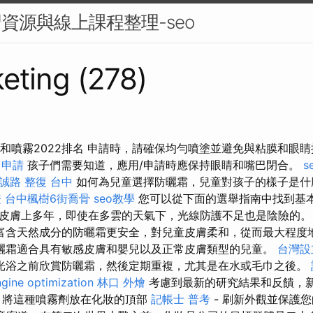
習資源與線上課程整理-seo
eting (278)
防曬霜和噴霧2022排名 申請時，請確保均勻噴塗並避免與粘膜和眼
 申請
孩子們需要知道，應用/申請時應保持眼睛和嘴巴閉合。
s
誠路 整復 台中
如何為兒童選擇防曬霜，兒童對孩子的樣子是
證
台中楓樹6街喬骨
seo教學
您可以從下面的選舉指南中找到基本
皮膚上多年，即使在多雲的天氣下，光線防護不足也是陰險的
富含天然成分的防曬霜更安全，對兒童皮膚柔和，從而最大程度
曬霜適合具有敏感皮膚和嬰兒以及正常皮膚類型的兒童。
台灣設
光浴之前欣賞防曬霜，然後定期重複，尤其是在水或毛巾之後。
gine optimization
林口 外燴
考慮到最新的研究結果和反饋，
 將這種噴霧劑放在化妝的頂部
記帳士 普考
- 刷新外觀並保護