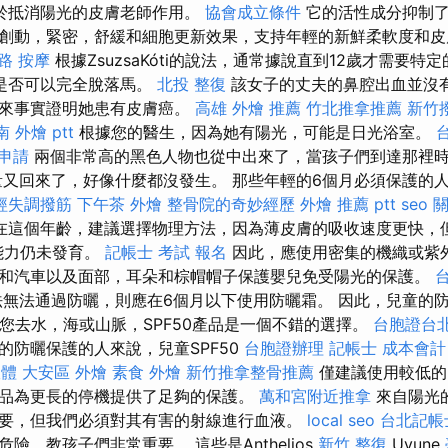
於抵消陽光的皮膚老師作用。
協會成立條件
它的活性成分抑制了
創動，緊密，舒緩和細胞更新效果，支持年輕的新鮮柔軟度和皮
路 按摩
根據ZsuzsaKóti的說法，通常據說直到12歲才需要特
定是否可以完全脫落馬。
北投 整復
該女子的丈夫的鼻腔出血並沒
後來事實證明她患有皮膚癌。
高雄 外燴 推薦
竹北推拿推薦
新竹
 外燴 ptt
根據您的醫生，因為她有陽光，可能是日光浴室。
申請
兩個非常高的黑色人物也從中出來了，當孩子們到達那裡
又回來了，好像什麼都沒發生。 那些年輕的6個月必須保護的
經失調撥筋
下午茶 外燴
整骨院的奇妙經歷
外燴 推薦 ptt
seo 
在這個年齡，建議選擇物理方法，因為薄皮膚的吸收速度更快，
能力仍未發育。
記帳士 考試 報名
因此，應使用密集的機織或紫
和汽車以及面部，耳朵和棕帽帽子保護嬰兒免受陽光的保護。
無法通過防曬，則應在6個月以下使用防曬霜。 因此，兒童的
果您去水，海或山脈，SPF50產品是一個不錯的選擇。
台胞證台
的防曬保護的人來說，兒童SPF50
台胞證辦理
記帳士 成本會計
軟體
大安區 外燴
素食 外燴
新竹推拿整骨推薦
僅建議使用較低的
品為更長的停機提供了足夠的保護。
萬和宮附近推拿
來自陽光
要，但我們必須對其有害的射線進行血液。
local seo
台北記帳
險，教孩子們非常重要。 這些是Anthelios
新竹 整復
Uvune