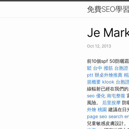
免費SEO學
Je Mark
Oct 12, 2013
前10個spf 50
鬆
台中 撥筋
台胞證
ptt
辦桌外燴推薦
精
規概要
klook 台胞
線輻射已經在我們的
seo 優化
南屯整復
風險。
后里按摩
防
外燴 桃園
建議在日
page seo
search en
兒童敏感皮膚設計。