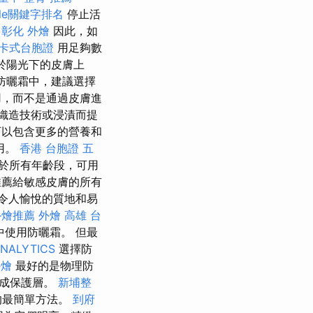
gle關鍵字排名
停止活
彰化 外燴
因此，如
卡式台胞證
用足夠數
露於陽光下的皮膚上
的防曬霜中，建議選擇
用，而不是通過皮膚進
織造技術或浸漬而提
以包含更多的營養和
用。
香港 台胞證
五
於所有年齡段，可用
薦給敏感皮膚的所有
令人愉悅的質地和易
外燴推薦
外燴 高雄
台
使用防曬霜。 但最
NALYTICS
選擇防
外燴
最好的是物理防
形成保護層。
新埔整
的最簡單方法。
到府