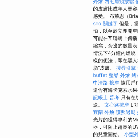
外燴
西屯肩頸放鬆
的皮膚比成年人更
感受。 布萊恩（B
seo 關鍵字
但是，當
怕，以至於立即開
可能在互聯網上傳
縮寫，旁邊的數量表
情況下4分鐘內燃燒
樣的想法，即在黑
脂”皮膚。
搜尋引擎
buffet
整脊
外燴 烤
中清路 按摩
據用戶
還含有海卡克索水果提
記帳士 普考
只有在
途。
文心路按摩
LR
宜蘭 外燴
護照過期
光片的獲得專利的Mex
器，可防止超長的U
的兒童開始。
小型