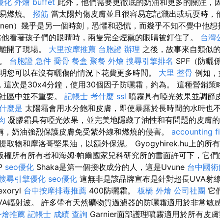
優化
外燴 buffet
此外，他們需要更徹底的奶油和更多的關注，
容易燃燒。
撥筋
當太陽灼傷皮膚並且很容易忘記濺出或玩耍時，
rianen）幾乎是另一個時刻，恐懼和恐慌，而幾乎不知不覺中他
他看著孩子們的眼睛時，兩隻完全煙熏的眼睛被釘住了。
台灣
車離開了現場。
大里按摩推薦
台胞證 辦理
之後，故事來自類似的
播。
台胞證 急件
喬骨
餐盒
聚餐 外燴
搜尋引擎排名
SPF（防曬
明您可以在沒有曬傷的情況下花費更多時間。
大里 整骨
例如，
，這次是30x4分鐘，使用30個因子防曬霜，約為。 這種營銷
人社區中並不重要。
記帳士 考什麼
ssl
噴霧具有啞光效果並調節皮
什麼是
太陽霜會用水分飽和皮膚，即使暴露於長時間的水時也
肉
凝膠霜具有啞光效果，並完美地隱藏了油性和有問題的皮膚
稱，奶油強烈保護皮膚免受紫外線和燃燒的侵害。
accounting f
取物和摩洛哥堅果油，以額外保濕。 Gyogyhirek.hu上的
版權所有所有者和海姆·帕爾國家兒科研究所的書面許可下，它們
P
seo優化
Shaka是第一個接收成分的人，這是Uvune
台中國術
搜尋引擎優化
seo優化
這無非是該品牌宣布是針對超長UVA射
oryl
台中按摩排毒推薦
400防曬霜。
板橋 外燴
公司社團
它
VA輻射波。 許多帶有天然礦物質過濾器的防曬霜適用於非常敏
外燴推薦
記帳士 成績 查詢
Garnier面部護理噴霧適用於所有皮