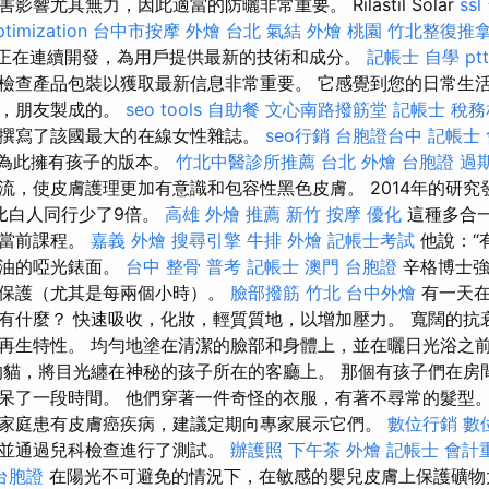
響尤其無力，因此適當的防曬非常重要。 Rilastil Solar
ssl
ptimization
台中市按摩
外燴 台北
氣結
外燴 桃園
竹北整復推
霜霜正在連續開發，為用戶提供最新的技術和成分。
記帳士 自學 ptt
檢查產品包裝以獲取最新信息非常重要。 它感覺到您的日常生
弟，朋友製成的。
seo tools
自助餐
文心南路撥筋堂
記帳士 稅
撰寫了該國最大的在線女性雜誌。
seo行銷
台胞證台中
記帳士
ka為此擁有孩子的版本。
竹北中醫診所推薦
台北 外燴
台胞證 過
流，使皮膚護理更加有意識和包容性黑色皮膚。 2014年的研究
比白人同行少了9倍。
高雄 外燴 推薦
新竹 按摩
優化
這種多合
的當前課程。
嘉義 外燴
搜尋引擎
牛排 外燴
記帳士考試
他說：“
無油的啞光錶面。
台中 整骨
普考 記帳士
澳門 台胞證
辛格博士強
持保護（尤其是每兩個小時）。
臉部撥筋 竹北
台中外燴
有一天在
有什麼？ 快速吸收，化妝，輕質質地，以增加壓力。 寬闊的抗
再生特性。 均勻地塗在清潔的臉部和身體上，並在曬日光浴之
的貓，將目光纏在神秘的孩子所在的客廳上。 那個有孩子們在房
呆了一段時間。 他們穿著一件奇怪的衣服，有著不尋常的髮型。
家庭患有皮膚癌疾病，建議定期向專家展示它們。
數位行銷
數
，並通過兒科檢查進行了測試。
辦護照
下午茶 外燴
記帳士 會計
台胞證
在陽光不可避免的情況下，在敏感的嬰兒皮膚上保護礦