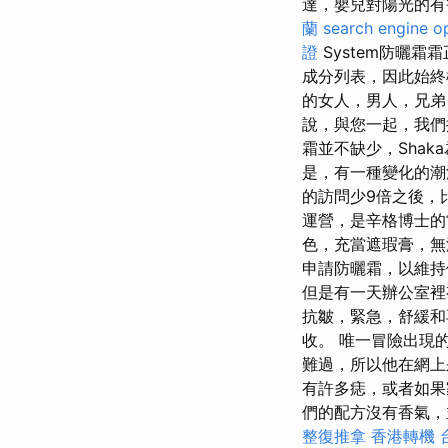
達，嬰兒對陽光的有害影
蘭
search engine o
證
System防曬
成分列表，因此始終
的女人，男人，兄
說，與您一起，我們
霜並不缺少，Sha
是，有一種變化的潮
的訪問少9倍之後，
運營，是辛格博士
色，充當遮瑕膏，
申請防曬霜，以維
但是有一天辦公室裡
抗皺，緊急，舒緩和
收。 唯一冒險出現
難過，所以他在網上
有許多痣，或者如果
們的配方沒有香氣
整復推拿
香港轉機 