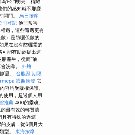
因為它們明亮，精緻
他們的感知就不那麼
想打開門。
烏日按摩
公司登記
他非常害
相遇，這些遭遇更有
係數）是防曬係數的
如果在沒有防曬霜的
策略可能有助於提出這
脂產生，從而“油
不會洗滌。
外燴
的斷層。
台胞證 期限
irmcpa
護照換發
它
所有內容均受版權保護。
的使用，超過個人用
館推薦
400的靈魂。
線的最有效的輕質濾
們具有特殊的過濾
感的皮膚，從6個月大
膚類型。
東海按摩