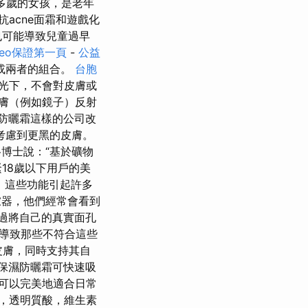
多歲的女孩，是老年
acne面霜和遊戲化
也可能導致兒童過早
seo保證第一頁
-
公益
或兩者的組合。
台胞
光下，不會對皮膚或
膚（例如鏡子）反射
n防曬霜這樣的公司改
考慮到更黑的皮膚。
博士說：“基於礦物
緊18歲以下用戶的美
，這些功能引起許多
器，他們經常會看到
過將自己的真實面孔
導致那些不符合這些
皮膚，同時支持其自
保濕防曬霜可快速吸
可以完美地適合日常
C，透明質酸，維生素