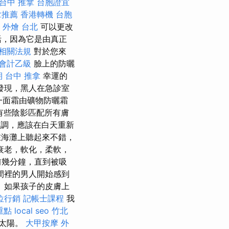
台中 推拿
台胞證宜
拿推薦
香港轉機 台胞
外燴 台北
可以更改
活，因為它是由真正
務相關法規
對於您來
 會計乙級
臉上的防曬
期
台中 推拿
幸運的
發現，黑人在急診室
一面霜由礦物防曬霜
有些陰影匹配所有膚
調，應該在白天重新
海灘上聽起來不錯，
衰老，軟化，柔軟，
前幾分鐘，直到被吸
間裡的男人開始感到
 如果孩子的皮膚上
位行銷
記帳士課程
我
重點
local seo
竹北
物太陽。
大甲按摩
外