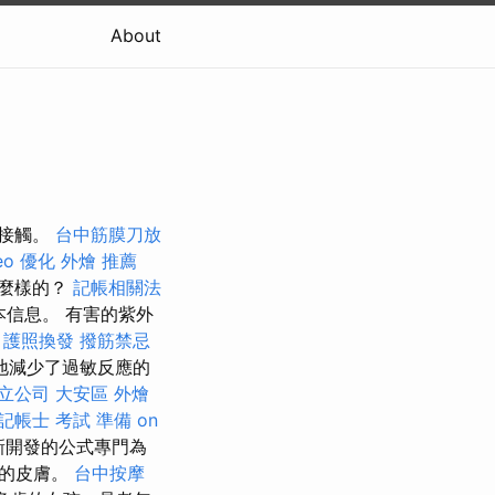
About
睛接觸。
台中筋膜刀放
eo 優化
外燴 推薦
什麼樣的？
記帳相關法
信息。 有害的紫外
。
護照換發
撥筋禁忌
地減少了過敏反應的
立公司
大安區 外燴
記帳士 考試 準備
on
新開發的公式專門為
您的皮膚。
台中按摩