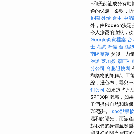
E和天然油成分有助
色的保濕，柔軟，抗
桃園 外燴
台中 中清
外，由Rodeon決
令人擔憂的症狀，
Google商家檔案
台南
士 考試 準備
台胞證
南區整復
然後，力量
胞證 落地簽
顏面神
分公司
台胞證桃園
和藥物的降解/加工
線，淺色布，嬰兒車
銷公司
如果這些方法
SPF30防曬霜，如
子們提供自然和環保
75毫升。
seo點擊
溫和的陽光，而該產
對我們的身體至關重
和良好的陽光習慣的危