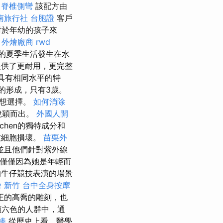
脊椎側彎
該配方由
南旅行社 台胞證
客戶
對於年幼的孩子來
。
外燴廠商
rwd
的夏季生活發生在水
供了更耐用，更完整
品具有相同水平的特
的形成，只有3歲。
理想選擇。
如何消除
脫穎而出。
外國人開
hen的獨特成分和
被細胞損壞。
苗栗外
並且他們針對紫外線
，僅僅因為她是年輕而
牛仔競技表演的場景
 新竹
台中全身按摩
正的高喬的雕刻，也
顏六色的人群中，通
棒
從歷史上看，醫學