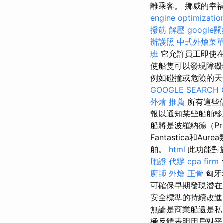
離乘客。 挪威的幸
engine optimizatio
撥筋 解壓
google
辦護照
中式外燴菜
班
它允許員工即使
使船隻可以發現障礙
例如碰撞或危險的
GOOGLE SEARCH 
外燴 推薦
所有這些
報以通知某些船舶
船將是波羅納德（P
Fantastica和Au
舶。
html
此功能對
胞證 代辦
cpa firm
廚師 外燴
正骨
匈牙
可確保早期發現潛
安全標準的持續改
無論是商業船還是私
極反饋表明用戶對平