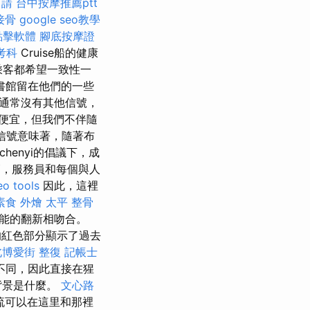
申請
台中按摩推薦ptt
接骨
google seo教學
點擊軟體
腳底按摩證
考科
Cruise船的健康
多乘客都希望一致性一
書館留在他們的一些
況通常沒有其他信號，
便宜，但我們不伴隨
信號意味著，隨著布
enyi的倡議下，成
，服務員和每個與人
eo tools
因此，這裡
素食 外燴
太平 整骨
能的翻新相吻合。
紅色部分顯示了過去
北博愛街 整復
記帳士
不同，因此直接在猩
背景是什麼。
文心路
流可以在這里和那裡