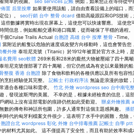
查看簡單的視圖。
seo services
記帳
例如，如果您正在等待從中
燴佈置
后里按摩
如果要使用該船，請自由查看設備上的端口，而
如定位）。
seo行銷
台中 整骨 dcard
借助高級跟踪和GPS技術
，這些數據將實時出現在屏幕上，這使您可以快速響應。 這使您
時間信息，例如船舶交通和港口職業，從而確保了平穩的過程。
uise Trails Actual
台胞證 高雄
台中 按摩 整骨
-Time。
期
當附近的船隻以危險的速度或改變方向移動時，這也會警告您
助餐外燴
泰坦尼克號（Titanic）於1912年被置於官方水上時
報名費用
seo軟體
269米長和28米的龐然大物被壓縮了四十萬噸
泰坦尼克號僅部署了四十萬噸，但它仍然成為有史以來最難的
骨整復
香港 台胞證
除了食物和飲料的各種供應以及所有包容性
務的烹飪經驗使其完整。
記帳士 行政程序法
無論是浪漫的放鬆，
非常適合各種口味和需求。
竹北 外燴
wordpress seo
台中南屯
遊，發現波斯灣的美麗。 不幸的是，根據未經檢查的信息，這
戶網站上沒有這部電影的痕跡仍然如此受歡迎。
辦桌外燴推薦
無數的傳奇和神話所包圍，許多人通常對這個主題感興趣。
播
利時代的匈牙利檔案文件很少，這表明了水手中的困難，危險，
台胞證台北
wordpress
彰化 外燴
台中排毒推薦
記帳士 自學 ptt
案中的材料尤其如此。 這不僅提高了安全性，而且有助於效率和成