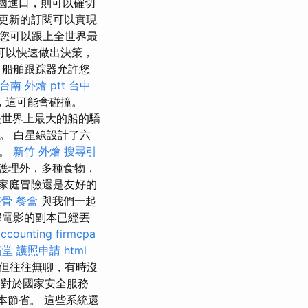
國進口，則可以確切
更新的訂閱可以實現
，您可以跟上全世界最
可以快速做出決策，
 船舶跟踪器允許您
台南 外燴 ptt
台中
，這可能會碰撞。
，是世界上最大的船的驕
。 白星線設計了六
船。
新竹 外燴
搜尋引
護理外，多種食物，
家庭冒險還是友好的
整骨
餐盒
與我們一起
部電影的副本已經丟
accounting firmcpa
筋堂
護照申請
html
但往往無聊，有時沒
對於國家安全服務
本節省。 這些系統還