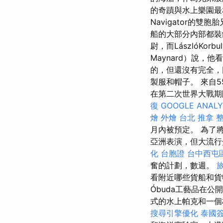
的奇蹟與水上樂園最
Navigator的
船的大部分內部都裝
尉，而LászlóKor
Maynard）說，
的，但還沒有完全，
製服和帽子。 來自5
在第二次世界大戰期
復
GOOGLE ANALY
燴
外燴 台北
推拿 
月內被預定。 為了
亞洲表演，但大流行
化
台胞證
台中西屯
奮的計劃，數週。
看附近哪些貨船和貨
Óbuda工藝品在公
式的水上帕克和一個板
搜尋引擎優化
泰國