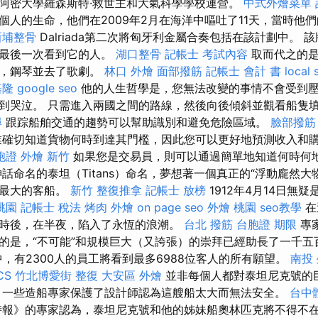
阿密大學羅森斯特·救世主和大氣科學學校運營。
中式外燴菜單
個人的生命，他們在2009年2月在海洋中嘔吐了11天，當時他們
新埔整骨
Dalriada第二次將匈牙利金屬合奏包括在該計劃中。 
是最後一次看到它的人。
湖口整骨
記帳士 考試內容
取而代之的是
冰，鋼琴並去了歌劇。
林口 外燴
面部撥筋
記帳士 會計 書
local 
基隆
google seo
他的人生哲學是，您無法改變的事情不會受到
到哭泣。 只需進入兩國之間的路線，然後向後傾斜並觀看船隻
尋
跟踪船舶交通的趨勢可以幫助識別和避免危險區域。
臉部撥筋
確切知道貨物何時到達其門檻，因此您可以更好地預測收入和
胞證
外燴 新竹
如果您是交易員，則可以通過簡單地知道何時何
話命名的泰坦（Titans）命名，夢想著一個真正的“浮動龐然大
上最大的客船。
新竹 整復推拿
記帳士 放榜
1912年4月14日無
桃園
記帳士 稅法
烤肉 外燴
on page seo
外燴 桃園
seo教學
在
時後，在半夜，陷入了永恆的浪潮。
台北 撥筋
台胞證 期限
專
的是，“不可能”和規模巨大（又誇張）的崇拜已經助長了一千五
中，有2300人的員工將看到最多6988位客人的所有願望。
南投
CS
竹北博愛街 整復
大安區 外燴
並非每個人都對泰坦尼克號的
一些造船專家保護了設計師認為這艘船太大而無法安全。
台中
報》的專家認為，泰坦尼克號和他的姊妹船奧林匹克將不得不