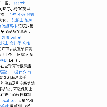
第一艘。
search
同時每小時30英里。
碰撞。
台中 外燴 推薦
和方向。
記帳士 衝刺
台胞證高雄
這項技術
儘早發現潛在危害，
燴
外燴 buffet
記帳士 會計學
高雄
用戶可以設置單個警
rt工作。 MSC的沉
務所
Bella，
以在全球實時跟踪船
簽證
seo是什么
台
的匈牙利海洋水手！
大的傳感器和高級算法
等功能，可確保海上
在繁忙的旅行時期，
local seo
大量的積
燴茶點
用戶可以標記