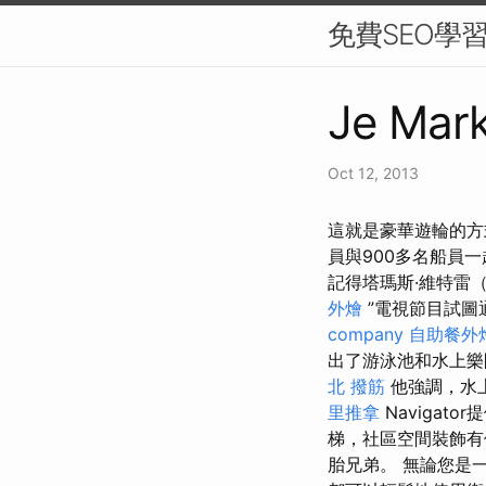
免費SEO學
Je Mark
Oct 12, 2013
這就是豪華遊輪的方
員與900多名船員
記得塔瑪斯·維特雷（T
外燴
”電視節目試圖
company
自助餐外
出了游泳池和水上
北 撥筋
他強調，水
里推拿
Navigat
梯，社區空間裝飾有
胎兄弟。 無論您是