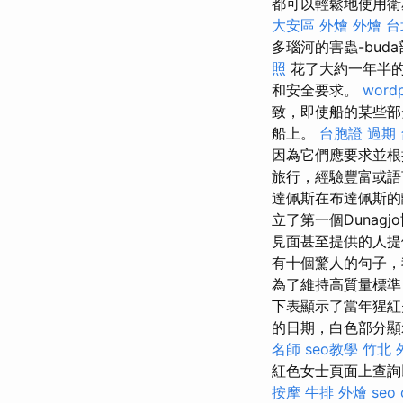
都可以輕鬆地使用衛
大安區 外燴
外燴 台
多瑙河的害蟲-bu
照
花了大約一年半的時
和安全要求。
wordp
致，即使船的某些
船上。
台胞證 過期
因為它們應要求並
旅行，經驗豐富或
達佩斯在布達佩斯的離
立了第一個Dunagj
見面甚至提供的人
有十個驚人的句子，
為了維持高質量標準
下表顯示了當年猩紅
的日期，白色部分顯
名師
seo教學
竹北 
紅色女士頁面上查詢
按摩
牛排 外燴
seo