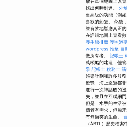
放在單個地圖上以
找出何時到達。
外
更高級的功能（例
喜歡的船隻。 然後
並有效地響應真正的
在詳細地圖上查看數千個Cr
養生館排毒
護照過
wordpress
推拿
自
傲所有者。
記帳士 
萬噸船的建造，儘管
擎
記帳士 稅務士
筋
娛樂計劃和許多服
遊覽，海上巡遊都
進行一次神話般的巡
失，並且在互聯網門
但是，水手的生活被
儘管有需求，但匈牙
有無衝突的生命。
（ÁBTL）歷史檔