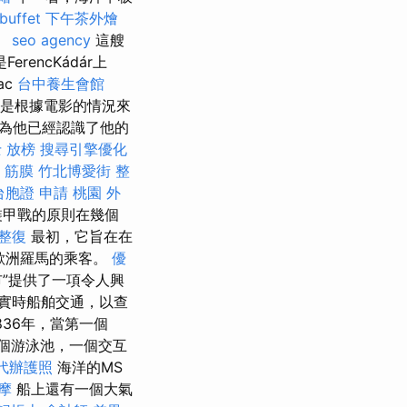
uffet
下午茶外燴
。
seo agency
這艘
rencKádár上
ac
台中養生會館
能是根據電影的情況來
為他已經認識了他的
 放榜
搜尋引擎優化
。
筋膜
竹北博愛街 整
台胞證 申請
桃園 外
裝甲戰的原則在幾個
整復
最初，它旨在在
歐洲羅馬的乘客。
優
”提供了一項令人興
實時船舶交通，以查
836年，當第一個
3個游泳池，一個交互
代辦護照
海洋的MS
摩
船上還有一個大氣