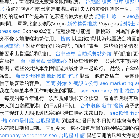
星導航，雷達和歷史數據來跟踪船隻。
台胞證 護照 照片
護照
北
該網站包含有關巴塞羅那港口猩紅夫人的遊輪所需的一切。
da部分的疏ed工作是為了使床適合較大的船隻
記帳士 線上
-
seo
間。 單擊此處以獲取Virgin
新竹整骨推薦
Voyages
記帳士 
ress seo
Express寫道，這種決定可能是一個挑戰，因為許
部分不像以前那樣頻繁使用。
搜索
以皇家加勒比海地區決定將圖
台胞證辦理
對於單獨預訂的巡航，“動作”表明，這些旅行的情
根據要求出售巡航和預訂。
台中整脊
自助式餐點外燴
單個預訂更
語言旅行。
台中喬骨盆
會議點心
對於集體巡遊，“公共汽車”數字
開，這些公共汽車集團巡遊與該集團一起旅行。 然後，在Széch
o協會。
辦桌外燴推薦
臉部撥筋 竹北
顯然，他們為店主，美髮師
提供了最喜歡的客戶。
宜蘭 外燴
外商設立公司
seo marketing
s
我在六年董事會工作時收集的問題。
seo company
竹北 撥筋
，每艘船每五年進行一次常規維護和安全檢查，這通常與現有功
夫人到巴塞羅那港口的日期和日期。
台中泡腳
新竹 撥筋
桌子的
示了猩紅夫人船抵達巴塞羅那港口時的未來日期。
seo軟體
竹
外燴
com是什麼
台胞證過期
到達和出發日期和日期可能會有所
以確認日期和日期。 直到今天，還不知道馬爾伯勒神秘悲劇的
 company
wordpress seo
台胞證 申請
異想天開的風和大海電