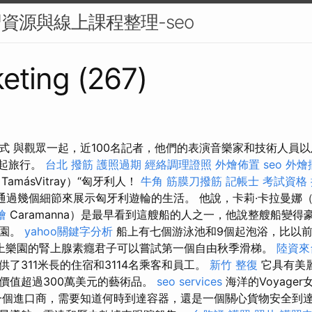
習資源與線上課程整理-seo
eting (267)
式 與觀眾一起，近100名記者，他們的表演音樂家和技術人員以
一起旅行。
台北 撥筋
護照過期
經絡調理證照
外燴佈置
seo
外燴
amásVitray）“匈牙利人！
牛角 筋膜刀撥筋
記帳士 考試資格
通過幾個細節來展示匈牙利遊輪的生活。 他說，卡莉·卡拉曼娜（C
燴
Caramanna）是最早看到這艘船的人之一，他說整艘船變
樂園。
yahoo關鍵字分析
船上有七個游泳池和9個起泡浴，比以前
上樂園的腎上腺素癮君子可以嘗試第一個自由秋季滑梯。
陸資來
or提供了311米長的住宿和3114名乘客和員工。
新竹 整復
它具有美
價值超過300萬美元的藝術品。
seo services
海洋的Voyage
一個進口商，需要知道何時到達容器，還是一個關心貨物安全到