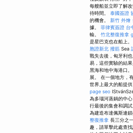
每艘船並立即了解改
待時間。
泰國簽證
的機會。
新竹 外燴
據。
菲律賓簽證
台
輸。
竹北整復推拿
是星巴克也在船上。
胞證新北
撥筋
Sea
戰失去後，匈牙利也
易，這些實驗的結
黑海和地中海港口
展。 在一個地方，
世界上最大的船提
page seo
IStvá
為多瑙河蒸鍋的中
行最後的集會和調
為建造布達佩斯連
整復推拿
長三分之
趣，請單擊此處查