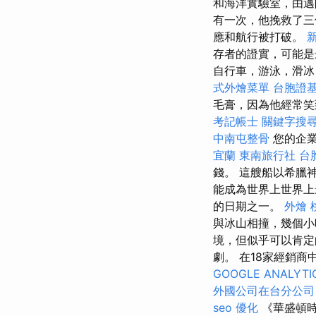
和海洋實驗室，由邁
有一次，他挽救了三
應和航行被打破。
存者的證實，可能
自行車，游泳，滑
式外燴菜單
台胞證
毛膏，因為他經常笑
考記帳士
關鍵字搜
中南屯整骨
您的企業
宜蘭
東南旅行社 台
錢。 這艘船以希臘神
能成為世界上世界
的日期之一。
外燴 
與冰山相撞，幾個小
境，但似乎可以肯定
劇。 在18家經銷商
GOOGLE ANALYTI
外國公司在台分公司
seo 優化
《華盛頓時