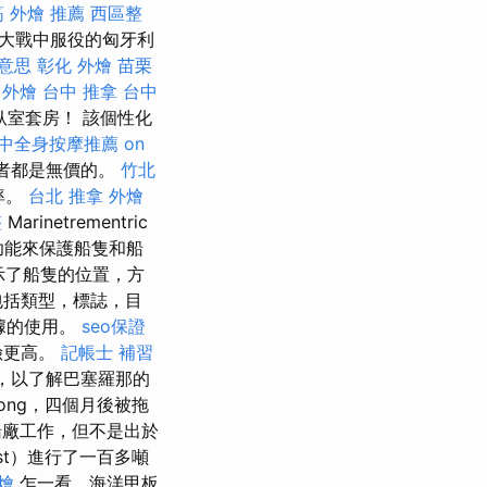
筋
外燴 推薦
西區整
界大戰中服役的匈牙利
意思
彰化 外燴
苗栗
 外燴
台中 推拿
台中
室套房！ 該個性化
中全身按摩推薦
on
愛好者都是無價的。
竹北
率。
台北 推拿
外燴
整
Marinetrementric
全功能來保護船隻和船
示了船隻的位置，方
息，包括類型，標誌，目
據的使用。
seo保證
險更高。
記帳士 補習
接，以了解巴塞羅那的
ong，四個月後被拖
船廠工作，但不是出於
est）進行了一百多噸
燴
乍一看，海洋甲板