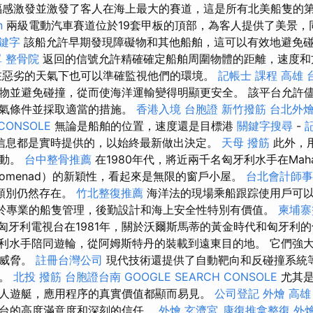
福感激發並激發了客人在海上最大的賽道，這是所有北美船隻的
n
兩級電動汽車賽道位於19套甲板的頂部，為客人提供了美景，
關鍵字
該船允許早期發現障礙物和其他船舶，這可以有效地避免
單
整骨院
返回的信號允許精確確定船舶周圍物體的距離，速度
在惡劣的天氣下也可以準確監視他們的環境。
記帳士 課程 高雄
物並避免碰撞，從而使海洋運輸變得明顯更安全。 該平台允許
天氣條件並採取適當的措施。
香港入境 台胞證
新竹撥筋
台北外
CONSOLE
無論是船舶的位置，速度還是目標港
關鍵字搜尋
-
信息都是實時提供的，以始終最新做出決定。
天母 撥筋
此外，
移動。
台中整骨推薦
在1980年代，將近兩千名匈牙利水手在Maha
romenad）的新穎性，看起來是無限的窗戶小屋。
台北會計師事
rea類別仍然存在。
竹北整復推薦
海洋法的現場乘船跟踪使用戶可
於專業的船隻管理，後勤設計和海上安全性特別有價值。
柬埔寨
匈牙利電視台在1981年，關於沃爾斯馬蒂的黃金時代和匈牙利
利水手陪同遊輪，從阿姆斯特丹的裝載到遠東目的地。 它們強
在威脅。
註冊台灣公司
現代技術還提供了自動靶向和反碰撞系統
進。
北投 撥筋
台胞證台南
GOOGLE SEARCH CONSOLE
尤其是
人遊艇，應用程序的真實價值都顯而易見。
公司登記
外燴 高雄
台的高度滿意度和深刻的信任。
外燴
玄濟宮_康復推拿整復
外