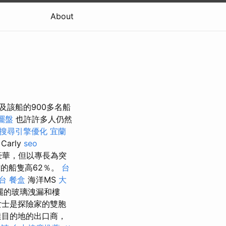
About
及該船的900多名船
擺盤
也許許多人仍然
搜尋引擎優化
宜蘭
arly
seo
得豪華，但以專長為突
的船隻高62％。
台
台
餐盒
海洋MS
大
麗的玻璃洩漏和樓
r女士是探險家的雙胞
達目的地的出口商，