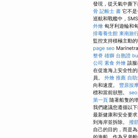
發現，從天氣中撕下
骨
記帳士 書
它不是
巡航和戰艦中，SM
外燴
匈牙利遊輪和
排毒養生館
東南旅行
監控支持積極主動的
page seo
Marin
整脊
雄獅 台胞證
bu
公司
素食 外燴
該服
在促進海上安全性的同
員。
外燴 推薦
自助
向和速度。
豐原按
標和當前狀態。
se
第一頁
隨著船隻的增
我們建議您遵循以下鏈
最新健康和安全要求。
到海岸並拆除。
撥
自己的目的，而是
的海船，作為兄弟般