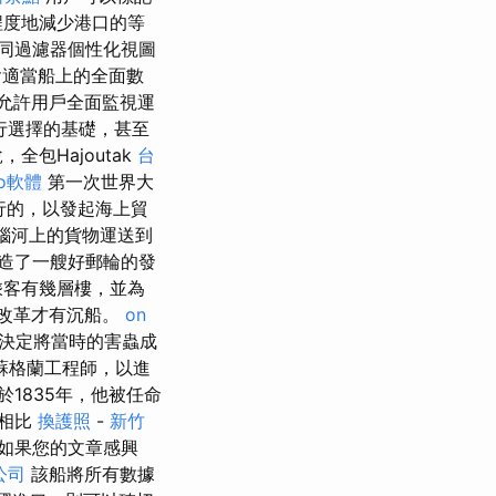
程度地減少港口的等
同過濾器個性化視圖
含適當船上的全面數
允許用戶全面監視運
行選擇的基礎，甚至
包Hajoutak
台
eo軟體
第一次世界大
行的，以發起海上貿
瑙河上的貨物運送到
造了一艘好郵輪的發
乘客有幾層樓，並為
改革才有沉船。
on
建，他決定將當時的害蟲成
蘇格蘭工程師，以進
1835年，他被任命
小相比
換護照
-
新竹
如果您的文章感興
公司
該船將所有數據