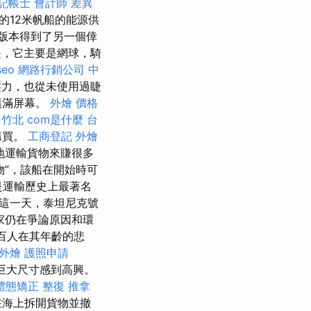
記帳士 會計師 差異
的12米帆船的能源供
該版本得到了另一個倖
，它主要是網球，騎
seo
網路行銷公司
中
壓力，也從未使用過睫
填滿屏幕。
外燴 價格
 竹北
com是什麼
台
購買。
工商登記
外燴
地運輸貨物來賺很多
物”，該船在開始時可
疑是運輸歷史上最著名
這一天，泰坦尼克號
家仍在爭論原因和環
百人在其年齡的悲
 外燴
護照申請
巨大尺寸感到高興。
體態矯正
整復 推拿
在海上拆開貨物並撤