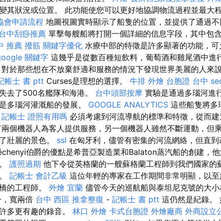
變其狀況或位置。 此功能使您可以更好地協調物流過程並最大
協會申請流程
地圖視圖實時顯示了船隻的位置，並提供了通過不
台中刮痧推薦
單擊每艘船將打開一個詳細的信息字段，其中包
中 推薦 撥筋
關鍵字優化
水療中部的特徵是許多顯著的功能，可
google 關鍵字
這幾乎是從數百種短飲料，葡萄酒和雞尾酒中進
 對於那些想在不放棄舒適和服務的情況下發現世界美麗的人來說，全
記帳士 書 ptt
Curses是理想的選擇。
牛排 外燴
台胞證 台中
s
失去了500名艦隊和海港。
台中頭部按摩
實驗是通過多瑙河進
果是多瑙河灌溉船的發展。
GOOGLE ANALYTICS
這些船隻將多
。
記帳士 證照有用嗎
必須考慮到河流導航的標準和特徵，從而建
有兩個機器人為客人提供服務，另一個機器人雖然不斷運動，但
供了壯麗的景色。
ssl
在匈牙利，儘管有密集的河流網絡，但直到
nSzéchenyi伯爵的優點是希普亞製造業和Balaton蒸汽船的創
心。
護照過期
他下令從英格蘭的一艘蘇格蘭工程師到我們國家的
試。
記帳士 會計乙級
這位年輕的專家在工作期間非常明顯，以至於
鎖橋的工程師。
外燴 宜蘭
儘管今天的巡航船與泰坦尼克號的大
一，寬兩倍
台中 西區 推拿整復
-
記帳士 書 ptt
這仍然是紀錄。 
找許多更有趣的錄音。
林口 外燴
卡式台胞證
外燴廠商
外商設立