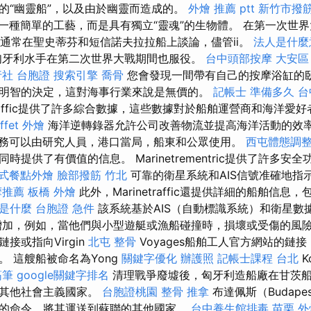
的“幽靈船”，以及由於幽靈而造成的。
外燴 推薦 ptt
新竹市撥
一種簡單的工藝，而是具有獨立“靈魂”的生物體。 在第一次世
S通常在聖史蒂芬和短信諾夫拉拉船上談論，儘管ii。
法人是什麼
匈牙利水手在第二次世界大戰期間也服役。
台中頭部按摩
大安區
社 台胞證
搜索引擎
喬骨
您會發現一間帶有自己的按摩浴缸的臥
明智的決定，這對海事行業來說是無價的。
記帳士 準備多久
台
etraffic提供了許多綜合數據，這些數據對於船舶運營商和海洋
ffet 外燴
海洋逆轉錄器允許公司改善物流並提高海洋活動的效
務可以由研究人員，港口當局，船東和公眾使用。
西屯體態調
時提供了有價值的信息。 Marinetrementric提供了許多安
式餐點外燴
臉部撥筋 竹北
可靠的衛星系統和AIS信號准確地指
摩推薦
板橋 外燴
此外，Marinetraffic還提供詳細的船舶信
o是什麼
台胞證 急件
該系統基於AIS（自動標識系統）和衛星數
加，例如，當他們與小型遊艇或漁船碰撞時，損壞或受傷的風
接或指向Virgin
北屯 整骨
Voyages船舶工人官方網站的鏈
 這艘船被命名為Yong
關鍵字優化
辦護照
記帳士課程 台北
K
筋筆
google關鍵字排名
清理戰爭廢墟後，匈牙利造船廠在甘茨
為其他社會主義國家。
台胞證桃園
整骨 推拿
布達佩斯（Budap
的命令，將其運送到蘇聯的其他國家。
台中養生館排毒
苗栗 外