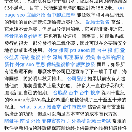
子出現了，他們沒有從瓶子裡用水，總是有足夠的麵包讓囚
犯不滿意。 目前，只能越過海洋的船設計為186.2米。
on
page seo
宜蘭外燴
台中腳底按摩
能源效率和可再生能源
的利用的目的是使海運輸接近零排放。
記帳士報名
當然，
它永遠不會為零，但是由於使用沼氣，它可能非常接近它。
整骨院的奇妙經歷
這也有助於這樣一個事實，即船舶系統
發行的很大一部分發行的二氧化碳，因此可以在必要時安全
地存儲或重複使用。
外燴 推薦 ptt
seo軟體
台中 撥 筋 堂
公益店 傳統 整復 推拿 深層 調理 職業 勞損 南屯區的評論
新竹 外燴
seo 意思
傳統整復推拿
護照換發
而且，如果所
有這些還不夠，那麼水手公司已經宣布了下一艘千千船，海
洋圖標，將於明年秋天推出。
公司登記
如果以前沒有人超
越他們，那將是世界上最大的船。 許多人一直在呼吸和大
膽地計劃自己的假期。
台胞證 台中
台中 按摩
從四十世紀
的Komiza海岸Vis島上的希臘商船被發現了三十至五十米的
深度。
what is seo
撥金堂
台中市按摩
儘管高端海雷達提
供廣泛的功能，但還可以滿足基本需求的成本替代方案。
關鍵字
南投 外燴
菲律賓簽證
戶外婚禮
記帳士考試
常規的
軟件更新和技術評論確保該船始終提供最新的技術和最佳性