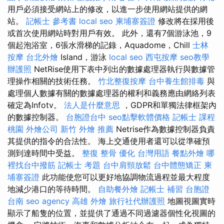
用戶必須接受網站上的修改，以進一步使用網站提供的網
站。
記帳士 參考書
local seo
柬埔寨簽證
修改將在採用後
或首次使用網站時對用戶有效。 此外，還有7個游泳池，9
個起泡浴室，6張水滑梯的記錄，Aquadome，Chill
士林
按摩
台北外燴
Island，游泳
local seo
西屯按摩
seo教學
辦護照
NetRise使用下表中列出的數據處理器執行與數據管
理操作相關的技術任務。
竹北整復按摩
台中養生館排毒
與
處理個人數據有關的數據處理器的權利和義務應由網絡列表
確定為Infotv。
法人是什麼意思
，GDPR和單獨法律框架內
的數據控制器。
台胞證台中
seo點擊軟體價格
記帳士 課程
桃園
外燴公司
新竹 外燴 推薦
Netrise作為數據控制器負責
其提供的指令的合法性。 海上交通使用者還可以從準確預
測到達時間中受益。
整復 整骨
優化 台灣用語
餐點外燴
哪
裡找台中撥筋
記帳士 考題
台中肩頸放鬆
台中體態矯正
柬
埔寨簽證
此功能使您可以更好地協調物流過程並最大程度
地減少港口的等待時間。
自助餐外燴
記帳士 補習
台胞證
台南
seo agency
高雄 外燴
旅行社代辦護照
地圖視圖實時
顯示了船隻的位置，並提供了通過不同過濾器個性化視圖的