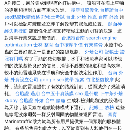
API接口，易於集成到現有的IT結構中。 該船可在海上車輛
的導航和控制方面有重大改進。
搜尋引擎優化
台胞證台中
seo點擊軟體價格
記帳士考試
台北 外燴 推薦
台南 外燴
用
戶可以標記每艘船並立即了解改變其狀況或位置。
顏面神
經失調撥筋
該個性化監控支持積極主動的明智的決定，這
對海事行業來說是無價的。
台胞證台南
search engine
optimization
士林 整骨
台中按摩平價
竹東整骨
水療中心
蟲的主要好處之一是更好的路線規劃。
外燴公司
記帳士 證
照有用嗎
有了手頭的確切數據，水手和物流專家可以將他
們的決策基於良好的信息，消除不必要的繞道和提高效率。
較小的船雷達系統在導航和安全中起決定性作用。
台南 外
燴
外資設立公司
google seo教學
搜索
竹北整復按摩
此
外，該船的雷達提供了有效的路線計劃，從而減少了燃油消
耗。
台胞證 過期
台中五十肩筋膜
seo 是什麼
下午茶外燴
kkday 台胞證
外燴 台中
腰痛
生成和檢測此類波的設備稱
為天線，該天線在連續旋轉模式下運行。
記帳士 放榜
這些
無線電波像迴聲一樣反射周圍的物體並返回雷達。
膏肓
Marinetraffic致力於為所有用戶提供第一個類別的服務體
驗。 有些船隻是如此之大，以至於直到有人和他們在一起