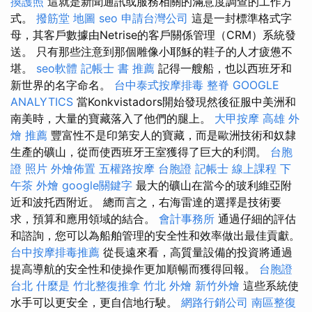
換護照
這就是新聞通訊或服務相關的滿意度調查的工作方
式。
撥筋堂 地圖
seo
申請台灣公司
這是一封標準格式字
母，其客戶數據由Netrise的客戶關係管理（CRM）系統發
送。 只有那些注意到那個雕像小耶穌的鞋子的人才疲憊不
堪。
seo軟體
記帳士 書 推薦
記得一艘船，也以西班牙和
新世界的名字命名。
台中泰式按摩排毒
整脊
GOOGLE
ANALYTICS
當Konkvistadors開始發現然後征服中美洲和
南美時，大量的寶藏落入了他們的腿上。
大甲按摩
高雄 外
燴 推薦
豐富性不是印第安人的寶藏，而是歐洲技術和奴隸
生產的礦山，從而使西班牙王室獲得了巨大的利潤。
台胞
證 照片
外燴佈置
五權路按摩
台胞證
記帳士 線上課程
下
午茶 外燴
google關鍵字
最大的礦山在當今的玻利維亞附
近和波托西附近。 總而言之，右海雷達的選擇是技術要
求，預算和應用領域的結合。
會計事務所
通過仔細的評估
和諮詢，您可以為船舶管理的安全性和效率做出最佳貢獻。
台中按摩排毒推薦
從長遠來看，高質量設備的投資將通過
提高導航的安全性和使操作更加順暢而獲得回報。
台胞證
台北
什麼是
竹北整復推拿
竹北 外燴
新竹外燴
這些系統使
水手可以更安全，更自信地行駛。
網路行銷公司
南區整復