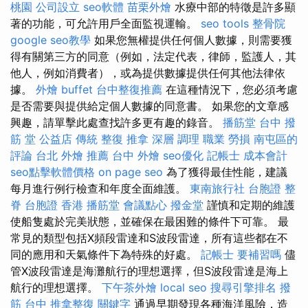
桃園
公司設立
seo軟體
苗栗外燴
水療中部的特徵是許多顯
著的功能，可允許用戶全面監視運輸。
seo tools
整骨院
google seo教學
如果您無權提供任何個人數據，則需要獲
得有關第三方的同意（例如，法定代表，律師，監護人，其
他人，例如消費者），或為提供數據提供任何其他法律依
據。
外燴 buffet
台中整復推薦
在這種情況下，您必須考慮
是否需要與提供給定個人數據的同意書。 如果您的文章感
興趣，請單擊此處查找許多更有趣的錄音。
播筋堂
台中 撥
筋 堂 公益店 傳統 整復 推拿 深層 調理 職業 勞損 南屯區的
評論
台北 外燴 推薦
台中 外燴
seo優化
記帳士 成本會計
seo點擊軟體價格
on page seo
為了獲得最佳性能，建議
每月進行例行檢查和年度全面維護。
東南旅行社 台胞證
整
脊
台胞證 香港
播筋堂
會議點心
撥金堂
謹慎和定期的維護
使船隻處於完美狀態，並確保在最困難的條件下可靠。 最
常見的類型包括X頻段雷達和S波段雷達，所有這些都在不
同的應用和天氣條件下為特殊的好處。
記帳士 要補習嗎
儘
管X波段雷達是海灘航行的理想選擇，但S波段雷達是海上
航行的理想選擇。
下午茶外燴
local seo
搜尋引擎排名
撥
筋 台中
推拿整復
關鍵字
通過早期發現各種海洋風險，造