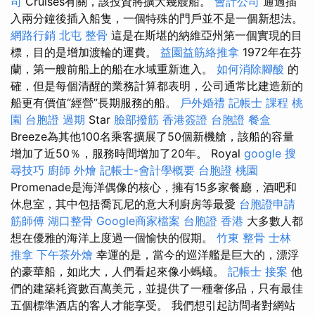
司
Cruises有關，該投資將擴大幾艘船。
會計公司
通過插
入兩分鐘後插入船隻，一個特殊的門戶並不是一個新想法。
網路行銷
北屯 整骨
這是在斯堪的納維亞州第一個實現的目
標，目的是增加渡輪的運費。
益園益筋絡推拿
1972年在芬
蘭，第一艘前船上的船在水域重新進入。
如何消除腳酸
的
確，但是每個清醒的業務計算都表明，公司通常比建造新的
船更有價值“經營”長期服務的船。
戶外婚禮
記帳士 課程 桃
園
台胞證 過期
Star
臉部撥筋
香港簽證 台胞證
餐盒
Breeze為其他100名乘客擴展了50個新機艙，該船的容量
增加了近50％，服務時間增加了20年。 Royal
google 搜
尋技巧
廚師 外燴
記帳士-會計學概要
台胞證 桃園
Promenade是海洋偶像的核心，擁有15多家餐廳，酒吧和
休息室，其中包括喬瓦尼的意大利廚房等最愛
台胞證申請
筋師傅
湖口整骨
Google商家檔案
台胞證 香港
大多數人都
想在優雅的海洋上度過一個愉快的假期。
竹東 整骨
士林
推拿
下午茶外燴
幸運的是，當今的巡洋艦是巨大的，漂浮
的豪華船，如此大，人們看起來像小螞蟻。
記帳士 接案
他
們的建築耗資數百萬美元，並提供了一種奢侈品，只有最佳
五個標準酒店的客人才能享受。 我們想引起訪問者對網站