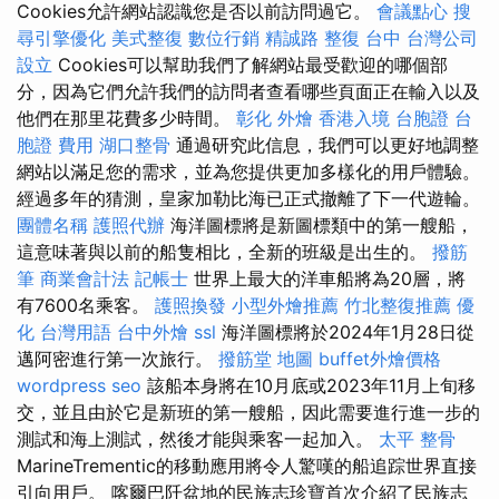
Cookies允許網站認識您是否以前訪問過它。
會議點心
搜
尋引擎優化
美式整復
數位行銷
精誠路 整復 台中
台灣公司
設立
Cookies可以幫助我們了解網站最受歡迎的哪個部
分，因為它們允許我們的訪問者查看哪些頁面正在輸入以及
他們在那里花費多少時間。
彰化 外燴
香港入境 台胞證
台
胞證 費用
湖口整骨
通過研究此信息，我們可以更好地調整
網站以滿足您的需求，並為您提供更加多樣化的用戶體驗。
經過多年的猜測，皇家加勒比海已正式撤離了下一代遊輪。
團體名稱
護照代辦
海洋圖標將是新圖標類中的第一艘船，
這意味著與以前的船隻相比，全新的班級是出生的。
撥筋
筆
商業會計法 記帳士
世界上最大的洋車船將為20層，將
有7600名乘客。
護照換發
小型外燴推薦
竹北整復推薦
優
化 台灣用語
台中外燴
ssl
海洋圖標將於2024年1月28日從
邁阿密進行第一次旅行。
撥筋堂 地圖
buffet外燴價格
wordpress seo
該船本身將在10月底或2023年11月上旬移
交，並且由於它是新班的第一艘船，因此需要進行進一步的
測試和海上測試，然後才能與乘客一起加入。
太平 整骨
MarineTrementic的移動應用將令人驚嘆的船追踪世界直接
引向用戶。 喀爾巴阡盆地的民族志珍寶首次介紹了民族志