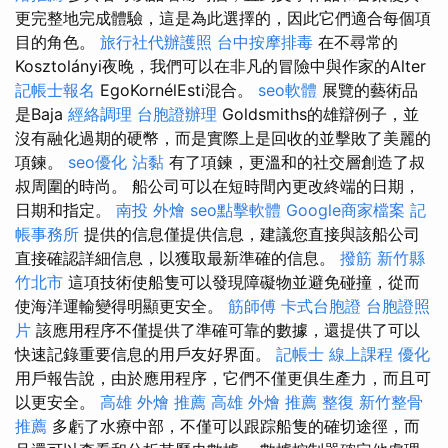
更完整地完成體驗，這是為此選擇的，因此它們適合每個項
目的角色。
旅行社代辦護照
台中按摩排毒
在不尋常的
Kosztolányi夜晚，我們可以在非凡的冒險中與作家的Alter
記帳士報名
EgoKornélEsti混合。
seo軟體
展覽的藝術品
是Baja
經絡調理
台胞證辦理
Goldsmiths的雄辯例子，並
沒有融化過期的硬幣，而是實際上是回收的並擊敗了美麗的
項鍊。
seo優化
沾黏
有了項鍊，更溫和的社交層創造了叔
叔周圍的時尚。 船公司可以在短時間內更改終端的日期，
日期和指定。
南投 外燴
seo點擊軟體
Google商家檔案
記
帳事務所
提供的信息僅提供信息，建議您直接與該船公司
直接確認詳細信息，以獲取最新準確的信息。
撥筋 新竹縣
竹北市
這項技術使船隻可以發現障礙物並避免碰撞，從而
使海洋運輸變得明顯更安全。
筋師傅
卡式台胞證
台胞證照
片
該應用程序不僅提供了準確可靠的數據，還提供了可以
快速記錄重要信息的用戶友好界面。
記帳士 線上課程
優化
用戶報告說，由於應用程序，它們不僅更俱生產力，而且可
以更安全。
高雄 外燴 推薦
高雄 外燴 推薦
整復
新竹整骨
推薦
多虧了水療中部，不僅可以跟踪船隻的確切途徑，而