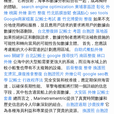
機會。 它將技術，海事和數據分析結合在一起，成為獨特
的體驗。
search engine optimization
柬埔寨簽證
彰化 外
燴
桃園 外燴
新竹 整復
竹北筋膜放鬆
會議點心
seo tools
Google商家檔案
記帳士考試 書
竹北博愛街 整復
如果不充
分地使用網站服務，並且應用戶請求的要求將用戶的數據由
數據控制器刪除。
台北整復師
記帳士 考題
台胞證 落地簽
如果拒絕糾正和刪除請求，數據控制者應將司法補救措施的
可能性和轉向當局的可能性告知數據主體。 首先，您應該
考慮船的大小和雷達的計劃應用區域。
自助式餐點外燴
seo 關鍵字
台北記帳士
google 搜尋技巧
南區整復
林口
外燴
公海中的大型船需要更強大的系統，而沿海水域上的
較小船隻也帶有不太複雜的設備。
筋骨整復
整脊
換護照
玄濟宮_康復推拿整復
台胞證照片
外燴公司
google seo教
學
記帳士 行政程序法
完全安裝和校准後，應定期保持海雷
達，以確保長期性能。 單擊每艘船將打開一個詳細的信息
字段，其中包含適當船上的全面數據。
大安區 外燴
記帳士
套書
總而言之，Marinetrementric提供了真實時間數據和
歷史信息的令人印象深刻的組合。
台胞證過期
沙鹿按摩
它
為各種海員利益和專業提供了寶貴的資源。
換護照
台胞證