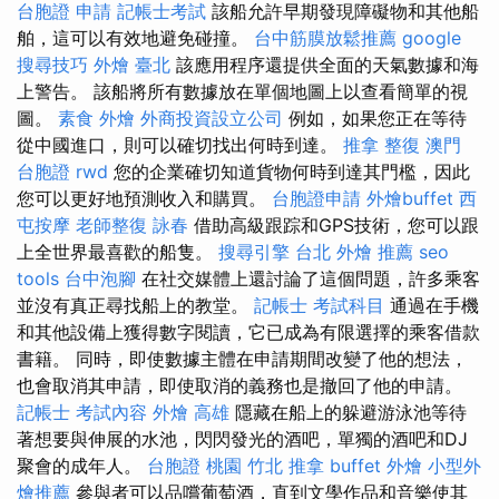
台胞證 申請
記帳士考試
該船允許早期發現障礙物和其他船
舶，這可以有效地避免碰撞。
台中筋膜放鬆推薦
google
搜尋技巧
外燴 臺北
該應用程序還提供全面的天氣數據和海
上警告。 該船將所有數據放在單個地圖上以查看簡單的視
圖。
素食 外燴
外商投資設立公司
例如，如果您正在等待
從中國進口，則可以確切找出何時到達。
推拿 整復
澳門
台胞證
rwd
您的企業確切知道貨物何時到達其門檻，因此
您可以更好地預測收入和購買。
台胞證申請
外燴buffet
西
屯按摩
老師整復 詠春
借助高級跟踪和GPS技術，您可以跟
上全世界最喜歡的船隻。
搜尋引擎
台北 外燴 推薦
seo
tools
台中泡腳
在社交媒體上還討論了這個問題，許多乘客
並沒有真正尋找船上的教堂。
記帳士 考試科目
通過在手機
和其他設備上獲得數字閱讀，它已成為有限選擇的乘客借款
書籍。 同時，即使數據主體在申請期間改變了他的想法，
也會取消其申請，即使取消的義務也是撤回了他的申請。
記帳士 考試內容
外燴 高雄
隱藏在船上的躲避游泳池等待
著想要與伸展的水池，閃閃發光的酒吧，單獨的酒吧和DJ
聚會的成年人。
台胞證 桃園
竹北 推拿
buffet 外燴
小型外
燴推薦
參與者可以品嚐葡萄酒，直到文學作品和音樂使其