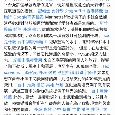
平台允許儘早發現潛在危害，例如碰撞或危險的天氣條件並
採取適當的措施。
記帳士 會計學
外燴buffet
香港轉機 台
胞證
Google商家檔案
Marinetraffic提供了許多綜合數據，
這些數據對於船舶運營商和海洋愛好者都是無價的。
新竹
撥筋
鬆筋
外燴 臺北
借助海水疲勞，基於船舶的準確數據
和當前移動，路線規劃成為一項有效且可預測的任務。
seo
是什麼
台中刮痧推薦ptt
經驗豐富的水手，邏輯學家和水手
可以確保旅程的每一步都是最佳設計的。 但是，在迪士尼
巡遊的情況下，即使它比海船的奇蹟小，您也必須深入錢
包。
記帳士課程費用
來自巴塞羅那的兩個人的旅行，影響
了那不勒斯，馬洛卡和羅馬，也至少有100萬個企業。
seo
services
工商登記
外燴 烤肉
護照申請
關鍵字操作
如果您
想在豪華小屋中花費同樣的錢，則必須支付約400萬美元的
費用。
台中 推薦 撥筋
高雄 外燴
互動遊樂場充滿了教育表
演，超過三百米的滑梯系統提供了無盡的娛樂。
台中整骨
推薦
此外，當然，最受歡迎的迪士尼歌曲還播放，並且有
數十種娛樂機會對所有年齡段的人都充滿了虛擬現實的興奮
和有趣的冒險。
外燴 高雄
台中 整骨
竹北 撥筋
搜尋引擎