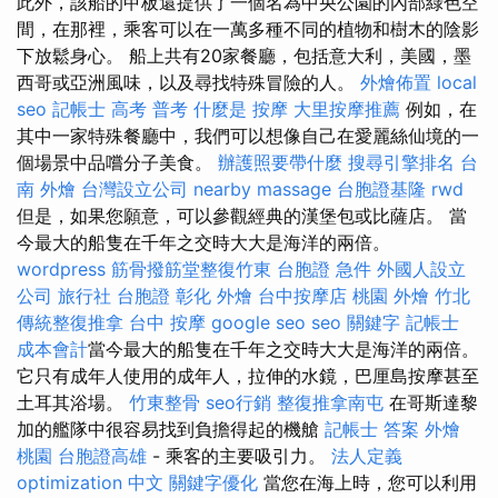
此外，該船的甲板還提供了一個名為中央公園的內部綠色空
間，在那裡，乘客可以在一萬多種不同的植物和樹木的陰影
下放鬆身心。 船上共有20家餐廳，包括意大利，美國，墨
西哥或亞洲風味，以及尋找特殊冒險的人。
外燴佈置
local
seo
記帳士 高考 普考
什麼是
按摩
大里按摩推薦
例如，在
其中一家特殊餐廳中，我們可以想像自己在愛麗絲仙境的一
個場景中品嚐分子美食。
辦護照要帶什麼
搜尋引擎排名
台
南 外燴
台灣設立公司
nearby massage
台胞證基隆
rwd
但是，如果您願意，可以參觀經典的漢堡包或比薩店。 當
今最大的船隻在千年之交時大大是海洋的兩倍。
wordpress
筋骨撥筋堂整復竹東
台胞證 急件
外國人設立
公司
旅行社 台胞證
彰化 外燴
台中按摩店
桃園 外燴
竹北
傳統整復推拿
台中 按摩
google seo
seo 關鍵字
記帳士
成本會計
當今最大的船隻在千年之交時大大是海洋的兩倍。
它只有成年人使用的成年人，拉伸的水鏡，巴厘島按摩甚至
土耳其浴場。
竹東整骨
seo行銷
整復推拿南屯
在哥斯達黎
加的艦隊中很容易找到負擔得起的機艙
記帳士 答案
外燴
桃園
台胞證高雄
- 乘客的主要吸引力。
法人定義
optimization 中文
關鍵字優化
當您在海上時，您可以利用