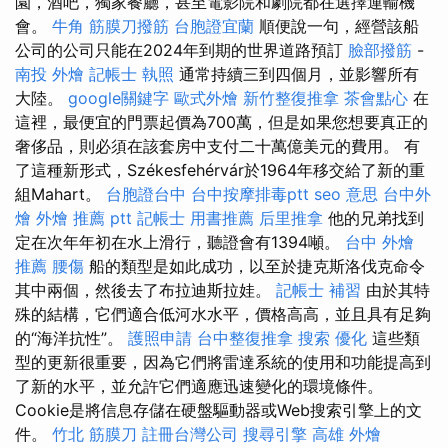
園，酒吧，獨家餐廳，甚至電影院和劇院都在選擇運輸機
會。
牛角 筋膜刀撥筋
台胞證宜蘭
順便說一句，經營該船
公司的公司只能在2024年到期的世界道路預訂
臉部撥筋
-
南投 外燴
記帳士 執照
通常持續三到四個月，並影響所有
大陸。
google關鍵字
歐式外燴
新竹整復推拿
茶會點心
在
這裡，最便宜的門票起價為700萬，但是如果您想要真正的
奢侈品，則必須在該套房中支付二十萬億美元的費用。 有
了這種新形式，Székesfehérvár於1964年移交給了新的重
組Mahart。
台胞證台中
台中按摩排毒ptt
seo 意思
台中外
燴
外燴 推薦 ptt
記帳士 用書推薦
后里推拿
他的兄弟找到
定在次年年初在水上滑行，聽證會有1394噸。
台中 外燴
推薦
腰傷
船的類型是如此成功，以至於捷克斯洛伐克命令
其中兩個，然後去了布拉迪斯拉娃。
記帳士 補習
由於其特
殊的結構，它們適合低河水水平，價格高高，並且具有足夠
的“海洋抗性”。
護照申請
台中整復推拿
搜索
優化
這些類
型的更新很重要，因為它們將雷達系統的使用和功能提高到
了新的水平，並允許它們適應迅速變化的環境條件。
Cookie是將信息存儲在硬盤驅動器或Web搜索引擎上的文
件。
竹北 筋膜刀
註冊台灣公司
搜尋引擎
高雄 外燴