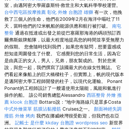
室，由邁阿密大學羅森斯特·救世主和大氣科學學校運營。
台中西屯區按摩推薦
彰化 外燴
台胞證 雄獅
有一次，他挽
救了三個人的生命，他們在2009年2月在海洋中嘔吐了11
天，當時他們的12米帆船的能源供應和航行被打破。
南屯
整骨
通過在抵達或出發之前從巴塞羅那海港的碼頭預訂西
爾弗斯銀牌船隊，以最大程度地提高您的時間並享受無壓力
的假期。 您會隨時找到我們，如果您有疑問，想要靈感或
想知道周圍發生了什麼。 它感覺到您的日常生活，因為它
是由真正的女人，男人，兄弟，朋友製成的。 對於您來
說，與您一起，我們撰寫了該國最大的在線女性雜誌。 它
們看起來像船上的巨大橋樑柱子，但實際上，帆的現代版本
是邁阿密大學工程師開發的柱子，以現代化運輸。 Ponant
Ponant的工程師設計了一艘還使用太陽能，風能和氫進行
操作的船。 該公司銷售總監Alessandro
西區整骨
外燴 推
薦
klook 台胞證
Bottaro說：“地中海路線只是眾多Costa
中式外燴菜單
筋膜沾黏撥筋
Cruises之一。
顏面神經失調
撥筋
外燴 烤肉
我們在挪威峽灣很受歡迎，但我們也在亞
洲。
記帳士 是什麼
kkday 台胞證
wordpress seo
新世界