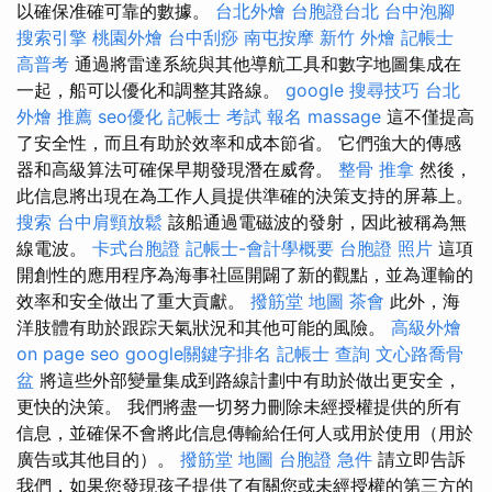
以確保准確可靠的數據。
台北外燴
台胞證台北
台中泡腳
搜索引擎
桃園外燴
台中刮痧
南屯按摩
新竹 外燴
記帳士
高普考
通過將雷達系統與其他導航工具和數字地圖集成在
一起，船可以優化和調整其路線。
google 搜尋技巧
台北
外燴 推薦
seo優化
記帳士 考試 報名
massage
這不僅提高
了安全性，而且有助於效率和成本節省。 它們強大的傳感
器和高級算法可確保早期發現潛在威脅。
整骨 推拿
然後，
此信息將出現在為工作人員提供準確的決策支持的屏幕上。
搜索
台中肩頸放鬆
該船通過電磁波的發射，因此被稱為無
線電波。
卡式台胞證
記帳士-會計學概要
台胞證 照片
這項
開創性的應用程序為海事社區開闢了新的觀點，並為運輸的
效率和安全做出了重大貢獻。
撥筋堂 地圖
茶會
此外，海
洋肢體有助於跟踪天氣狀況和其他可能的風險。
高級外燴
on page seo
google關鍵字排名
記帳士 查詢
文心路喬骨
盆
將這些外部變量集成到路線計劃中有助於做出更安全，
更快的決策。 我們將盡一切努力刪除未經授權提供的所有
信息，並確保不會將此信息傳輸給任何人或用於使用（用於
廣告或其他目的）。
撥筋堂 地圖
台胞證 急件
請立即告訴
我們，如果您發現孩子提供了有關您或未經授權的第三方的