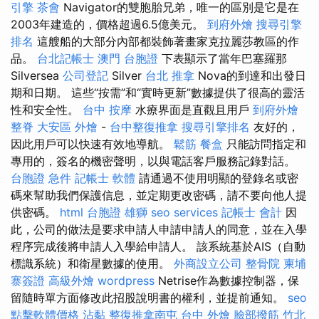
引擎
茶會
Navigator的雙胞胎兄弟，唯一的區別是它是在
2003年建造的，價格超過6.5億美元。
到府外燴
搜尋引擎
排名
這艘船的大部分內部都裝飾著畫家克拉麗莎教區的作
品。
台北記帳士
澳門 台胞證
下表顯示了當年巴塞羅那
Silversea
公司登記
Silver
台北 推拿
Nova的到達和出發日
期和日期。 這些“按需”和“實時更新”數據提供了很高的靈活
性和安全性。
台中 按摩
水療界面是直觀且用戶
到府外燴
整脊
大安區 外燴
-
台中整復推拿
搜尋引擎排名
友好的，
因此用戶可以快速有效地導航。
鬆筋
餐盒
只能訪問指定和
專用的，簽名的機密聲明，以與電話客戶服務記錄對話。
台胞證 急件
記帳士 軟體
請通過不使用明顯的登錄名或密
碼來幫助我們保護信息，並定期更改密碼，請不要向他人提
供密碼。
html
台胞證 雄獅
seo services
記帳士 會計
因
此，公司的做法是要求申請人申請申請人的同意，並在入學
程序完成後將申請人入學給申請人。 該系統基於AIS（自動
標識系統）和衛星數據的使用。
外商設立公司
整骨院
柬埔
寨簽證
高級外燴
wordpress
Netrise作為數據控制器，保
留隨時單方面修改此招股說明書的權利，並提前通知。
seo
點擊軟體價格
沾黏
整復推拿南屯
台中 外燴
臉部撥筋 竹北