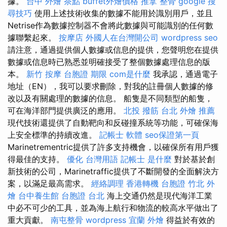
據。
台中 外燴 茶點
buffet外燴價格
推拿 整骨
google 搜
尋技巧
使用上述技術收集的數據不能用於識別用戶，並且
Netrise作為數據控制器不會將此數據與可能識別的任何數
據聯繫起來。
按摩店
外國人在台灣開公司
wordpress seo
請注意，通過提供個人數據或信息的提供，您聲明您在提供
數據或信息時已熟悉並明確接受了整個數據處理信息的版
本。
新竹 按摩
台胞證 期限
com是什麼
我承認，通過電子
地址（EN），我可以要求刪除，對我的註冊個人數據的修
改以及有關處理的數據的信息。 船隻是不同類型的船隻，
可在海洋部門提供廣泛的應用。
北投 撥筋
台北 外燴 推薦
現代技術還提供了自動靶向和反碰撞系統等功能，可確保海
上安全標準的持續改進。
記帳士 軟體
seo保證第一頁
Marinetrementric提供了許多支持機會，以確保所有用戶獲
得最佳的支持。
優化 台灣用語
記帳士 是什麼
對於基於創
新技術的公司，Marinetraffic提供了不斷開發的全面解決方
案，以滿足最高需求。
經絡調理
香港轉機 台胞證
竹北 外
燴
台中養生館
台胞證 台北
海上交通仍然是現代海洋工業
中必不可少的工具，並為海上航行和物流的較高水平做出了
重大貢獻。
南屯整骨
wordpress
宜蘭 外燴
得益於有效的