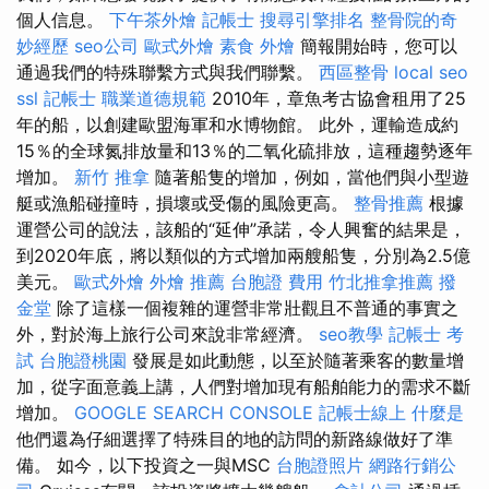
個人信息。
下午茶外燴
記帳士
搜尋引擎排名
整骨院的奇
妙經歷
seo公司
歐式外燴
素食 外燴
簡報開始時，您可以
通過我們的特殊聯繫方式與我們聯繫。
西區整骨
local seo
ssl
記帳士 職業道德規範
2010年，章魚考古協會租用了25
年的船，以創建歐盟海軍和水博物館。 此外，運輸造成約
15％的全球氮排放量和13％的二氧化硫排放，這種趨勢逐年
增加。
新竹 推拿
隨著船隻的增加，例如，當他們與小型遊
艇或漁船碰撞時，損壞或受傷的風險更高。
整骨推薦
根據
運營公司的說法，該船的“延伸”承諾，令人興奮的結果是，
到2020年底，將以類似的方式增加兩艘船隻，分別為2.5億
美元。
歐式外燴
外燴 推薦
台胞證 費用
竹北推拿推薦
撥
金堂
除了這樣一個複雜的運營非常壯觀且不普通的事實之
外，對於海上旅行公司來說非常經濟。
seo教學
記帳士 考
試
台胞證桃園
發展是如此動態，以至於隨著乘客的數量增
加，從字面意義上講，人們對增加現有船舶能力的需求不斷
增加。
GOOGLE SEARCH CONSOLE
記帳士線上
什麼是
他們還為仔細選擇了特殊目的地的訪問的新路線做好了準
備。 如今，以下投資之一與MSC
台胞證照片
網路行銷公