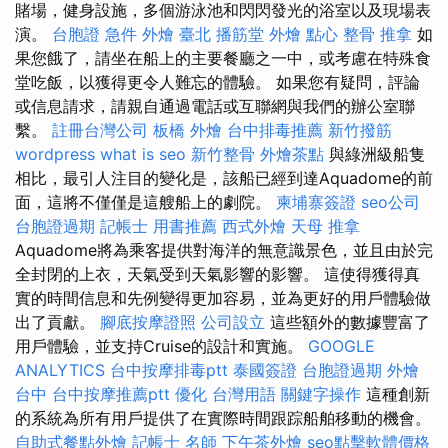
賭場，健身設施，多個游泳池和閃閃發光的浴室以及現場表
演。
台胞證 急件
外燴 臺北
播筋堂
外燴 點心
整骨 推拿
如
果您餓了，請坐在船上的主要餐廳之一中，或考慮在特殊食
堂吃飯，以獲得更令人難忘的體驗。 如果您有疑問，評論
或信息請求，請親自通過電話或互聯網與我們的辦公室聯
繫。
註冊台灣公司
板橋 外燴
台中排毒推薦
新竹撥筋
wordpress
what is seo
新竹整骨
外燴茶點
與綠洲級船隻
相比，最引人注目的變化是，該船已經到達Aquadome的前
面，這將不僅僅是這艘船上的劇院。
柬埔寨簽證
seo公司
台胞證過期
記帳士 用書推薦
西式外燴
天母 推拿
Aquadome將為乘客提供對海洋的無意識景色，並且由於完
全封閉的上衣，天氣受到天氣影響的影響。 這使得獲得真
實的時間信息和先例變得更加容易，並為更好的用戶體驗做
出了貢獻。
腳底按摩證照
公司設立
這些額外的數據豐富了
用戶體驗，並支持Cruise的設計和實施。
GOOGLE
ANALYTICS
台中按摩排毒ptt
泰國簽證
台胞證過期
外燴
台中
台中按摩推薦ptt
優化 台灣用語
關鍵字操作
這種創新
的系統為所有用戶提供了在實際時間跟踪船舶移動的機會。
自助式餐點外燴
記帳士 名師
下午茶外燴
seo點擊軟體價格