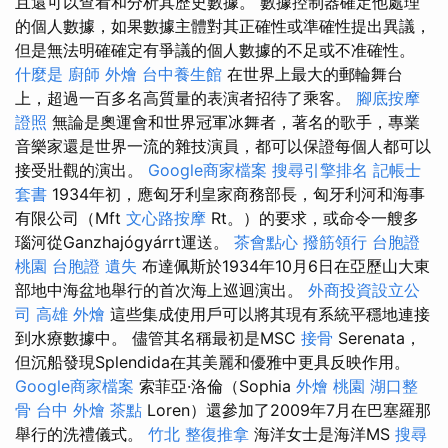
且還可以查看和分析其歷史數據。 數據控制器確定他處理
的個人數據，如果數據主體對其正確性或準確性提出異議，
但是無法明確確定有爭議的個人數據的不足或不准確性。
什麼是
廚師 外燴
台中養生館
在世界上最大的郵輪舞台
上，超過一百多名高質量的表演者招待了乘客。
腳底按摩
證照
無論是奧運會和世界冠軍冰舞者，著名的歌手，專業
音樂家還是世界一流的雜技演員，都可以保證每個人都可以
接受壯觀的演出。
Google商家檔案
搜尋引擎排名
記帳士
套書
1934年初，應匈牙利皇家商務部長，匈牙利河和海事
有限公司（Mft
文心路按摩
Rt。）的要求，或命令一艘多
瑙河從Ganzhajógyárrt運送。
茶會點心
撥筋領行
台胞證
桃園
台胞證 遺失
布達佩斯於1934年10月6日在亞歷山大東
部地中海盆地舉行的首次海上巡迴演出。
外商投資設立公
司
高雄 外燴
這些集成使用戶可以將其現有系統平穩地連接
到水療數據中。 儘管其名稱最初是MSC
接骨
Serenata，
但沉船發現Splendida在其美麗和優雅中更具反映作用。
Google商家檔案
索菲亞·洛倫（Sophia
外燴 桃園
湖口整
骨
台中 外燴 茶點
Loren）還參加了2009年7月在巴塞羅那
舉行的洗禮儀式。
竹北 整復推拿
海洋女士是海洋MS
搜尋