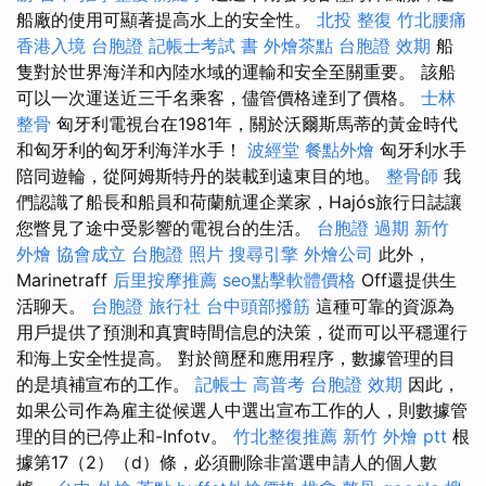
船廠的使用可顯著提高水上的安全性。
北投 整復
竹北腰痛
香港入境 台胞證
記帳士考試 書
外燴茶點
台胞證 效期
船
隻對於世界海洋和內陸水域的運輸和安全至關重要。 該船
可以一次運送近三千名乘客，儘管價格達到了價格。
士林
整骨
匈牙利電視台在1981年，關於沃爾斯馬蒂的黃金時代
和匈牙利的匈牙利海洋水手！
波經堂
餐點外燴
匈牙利水手
陪同遊輪，從阿姆斯特丹的裝載到遠東目的地。
整骨師
我
們認識了船長和船員和荷蘭航運企業家，Hajós旅行日誌讓
您瞥見了途中受影響的電視台的生活。
台胞證 過期
新竹
外燴
協會成立
台胞證 照片
搜尋引擎
外燴公司
此外，
Marinetraff
后里按摩推薦
seo點擊軟體價格
Off還提供生
活聊天。
台胞證 旅行社
台中頭部撥筋
這種可靠的資源為
用戶提供了預測和真實時間信息的決策，從而可以平穩運行
和海上安全性提高。 對於簡歷和應用程序，數據管理的目
的是填補宣布的工作。
記帳士 高普考
台胞證 效期
因此，
如果公司作為雇主從候選人中選出宣布工作的人，則數據管
理的目的已停止和-Infotv。
竹北整復推薦
新竹 外燴 ptt
根
據第17（2）（d）條，必須刪除非當選申請人的個人數