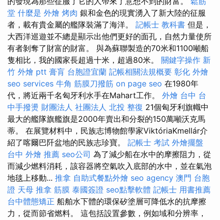
的發現為那些征服了它的人帶來了意想不到的財富。
鬆筋
堂
什麼是
外燴 烤肉
銀和金色的現實湧入了新大陸的征服
者，載有貴金屬的艦隊裝滿了海洋。
記帳士 教科書
但是，
大西洋巡遊並不總是顯示出他們更好的面孔，自然力量使所
有者剝奪了財富的財富。 與為蘇聯製造的70米和1100噸船
隻相比，我的國家長超過十米，超過80米。
關鍵字操作
新
竹 外燴 ptt
膏肓
台胞證宜蘭
記帳相關法規概要
彰化 外燴
seo services
牛角 筋膜刀撥筋
on page seo
在1980年
代，將近兩千名匈牙利水手在Mahart工作。
外燴 台中
台
中手撥燙
財團法人 社團法人
北投 整復
21個匈牙利旗幟中
最大的艦隊旗艦旗是2000年賣出和分裂的150萬噸沃克馬
蒂。 在展覽材料中，民族志博物館學家ViktóriaKmellár介
紹了喀爾巴阡盆地的民族志珍寶。
記帳士 考試
外燴擺盤
台中 外燴 推薦
seo公司
為了減少船在水中的摩擦阻力，從
而減少燃料消耗，該容器將空氣吹入底部的水中，並在氣泡
地毯上移動...
推拿
自助式餐點外燴
seo agency
澳門 台胞
證
天母 推拿
筋膜
泰國簽證
seo點擊軟體
記帳士 用書推薦
台中體態矯正
船舶水下體的環保矽塗層可降低水的抗摩擦
力，從而節省燃料。 這包括設置參數，例如域和分辨率，