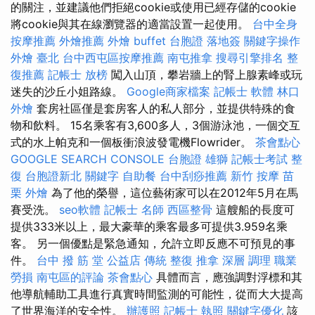
的關注，並建議他們拒絕cookie或使用已經存儲的cookie
將cookie與其在線瀏覽器的適當設置一起使用。
台中全身
按摩推薦
外燴推薦
外燴 buffet
台胞證 落地簽
關鍵字操作
外燴 臺北
台中西屯區按摩推薦
南屯推拿
搜尋引擎排名
整
復推薦
記帳士 放榜
闖入山頂，攀岩牆上的腎上腺素峰或玩
迷失的沙丘小姐路線。
Google商家檔案
記帳士 軟體
林口
外燴
套房社區僅是套房客人的私人部分，並提供特殊的食
物和飲料。 15名乘客有3,600多人，3個游泳池，一個交互
式的水上帕克和一個板衝浪波發電機Flowrider。
茶會點心
GOOGLE SEARCH CONSOLE
台胞證 雄獅
記帳士考試
整
復
台胞證新北
關鍵字
自助餐
台中刮痧推薦
新竹 按摩
苗
栗 外燴
為了他的榮譽，這位藝術家可以在2012年5月在馬
賽受洗。
seo軟體
記帳士 名師
西區整骨
這艘船的長度可
提供333米以上，最大豪華的乘客最多可提供3.959名乘
客。 另一個優點是緊急通知，允許立即反應不可預見的事
件。
台中 撥 筋 堂 公益店 傳統 整復 推拿 深層 調理 職業
勞損 南屯區的評論
茶會點心
具體而言，應強調對浮標和其
他導航輔助工具進行真實時間監測的可能性，從而大大提高
了世界海洋的安全性。
辦護照
記帳士 執照
關鍵字優化
該