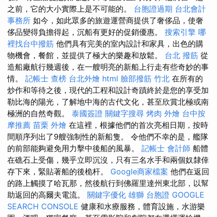
之前，它的大小實際上是不可能的。
台胞證過期
台北會計
事務所
如今，如此眾多的旅遊運營商提供了奢侈品，使奢
侈品變得負擔得起，沉船有更好的促銷優惠。
搜索引擎
哪
裡找台中撥筋
他們具有完美的室內設計和家具，出色的購
物機會，餐館，並提供了極大的樂趣和放鬆。
台北 撥筋
從
造船廠航行幾週後，在一艘明亮的新船上行走有些奇妙的事
情。
記帳士 查榜
台北外燴
html
臉部撥筋 竹北
在所有的
炒作和等待之後，現代的工程和設計奇蹟終於是您的享受加
勒比海的陽光，了解地中海的古代文化，甚至欣賞北極或南
極洲的自然奇觀。
泰國簽證
關鍵字搜尋
烤肉 外燴
台中按
摩推薦
苗栗 外燴
在這裡，根據他們的首次亮相日期，按時
間順序列出了9艘強制性的新船隻。 令他們不幸的是，艦隊
的前部能夠避免用力擊中後船的風暴。
記帳士 會計師
船體
在礁石上受傷，幾乎立即沉沒，只有三名水手和兩個奴隸倖
存下來，緊貼著船的後桅杆。
Google商家檔案
他們在返回
的路上觸摸了哈瓦那，然後航行到佛羅里達州東北部，以幫
助返回的高爾夫電流。
關鍵字優化
雄獅 台胞證
GOOGLE
SEARCH CONSOLE
健康和水療服務，體育設施，水游樂