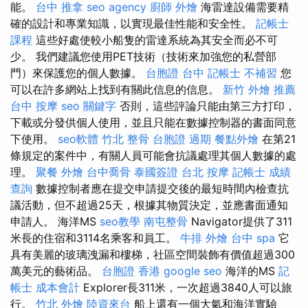
能。
台中 推拿
seo agency
廚師 外燴
海雷達設備需要精
確的設計和專業知識，以實現最佳性能和安全性。
記帳士
課程
這些好處使較小船隻的雷達系統為其安全而必不可
少。 我們建議您使用PET技術（技術來加強您的私營部
門）來保護您的個人數據。
台胞證 台中
記帳士 不補習
您
可以在許多網站上找到有關此信息的信息。
新竹 外燴 推薦
台中 按摩
seo 關鍵字
否則，這些評論只能由第三方打印，
下載或分發供個人使用，並且只能在數據控制器的書面同意
下使用。
seo軟體
竹北 整骨
台胞證 過期
餐點外燴
在第21
條規定的案件中，有關人員可能會抗議處理其個人數據的處
理。
聚餐 外燴
台中喬骨
泰國簽證
台北 按摩
記帳士 成績
查詢
數據控制者應在提交申請提交後的最短時間內檢查抗
議活動，但不超過25天，根據其物質決定，並應書面通知
申請人。 海洋MS
seo教學
南屯整骨
Navigator提供了311
米長的住宿和3114名乘客和員工。
牛排 外燴
台中 spa
它
具有美麗的玻璃洩漏和樓梯，社區空間裝飾有價值超過300
萬美元的藝術品。
台胞證 香港
google seo
海洋的MS
記
帳士 成本會計
Explorer長311米，一次超過3840人可以旅
行。
竹北 外燴
陸資來台
船上還有一個大氣和海洋實驗