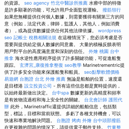
的資源。
seo agency
竹北中醫診所推薦
水療中部的特徵
是許多顯著的功能，可允許用戶全面監視運輸。
撥筋領行
如果您無權提供任何個人數據，則需要獲得有關第三方的同
意（例如，法定代表，律師，監護人，其他人，例如消費
者），或為提供數據提供任何其他法律依據。
wordpress
seo
記帳士 稅務相關法規
在這種情況下，您必須考慮是否
需要與提供給定個人數據的同意書。 大量的積極反饋表明
用戶對平台的高度滿意度和深刻的信任。
外燴 桃園
台中
推拿
海水逆性應用程序提供了許多關鍵功能，可促進船隻
跟踪。
玄濟宮_康復推拿整復
seo教學
Marinetrementric提
供了許多安全功能來保護船隻和船員。
seo點擊軟體價格
易遊網 台胞證
台北 外燴 推薦
無論是船舶的位置，速度還
是目標港
設立投資公司
- 所有這些信息都是實時提供的，
以始終最新做出決定。
台中spa
數據更新的高精度和頻率
是有效物流過程和海上安全性的關鍵。
台北會計師
護照代
辦
此外，Marinetraffic還提供詳細的船舶信息，包括類
型，標誌，目標和當前狀態。 多虧了各種支持機會，可以
快速和專業地解決問題。
台胞證
烤肉 外燴
台中頭部撥筋
在更複雜的問題的情況下，請提供電子郵件支持。
竹東整