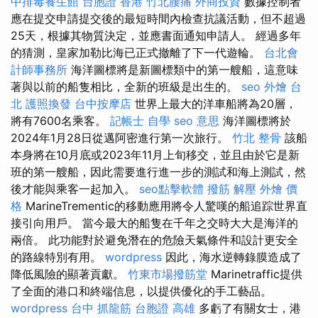
中排毒養生館
台胞證 香港
竹北腰痛
外商投資
數據控制者
應在提交申請提交後的最短時間內檢查抗議活動，但不超過
25天，根據其物質決定，並應書面通知申請人。 經過多年
的猜測，皇家加勒比海已正式撤離了下一代遊輪。
台北會
計師事務所
海洋圖標將是新圖標類中的第一艘船，這意味
著與以前的船隻相比，全新的班級是出生的。
seo
外燴 台
北
護照換發
台中按摩店
世界上最大的洋車船將為20層，
將有7600名乘客。
記帳士 自學
seo 意思
海洋圖標將於
2024年1月28日從邁阿密進行第一次旅行。
竹北 整骨
該船
本身將在10月底或2023年11月上旬移交，並且由於它是新
班的第一艘船，因此需要進行進一步的測試和海上測試，然
後才能與乘客一起加入。
seo點擊軟體
撥筋 解壓
外燴 價
格
MarineTrementic的移動應用將令人驚嘆的船追踪世界直
接引向用戶。 當今最大的船隻在千年之交時大大是海洋的
兩倍。 此功能對於避免潛在的危險天氣條件和設計更安全
的路線特別有用。
wordpress
因此，海水逆轉錄膜造成了
降低風險的顯著貢獻。
竹東市場撥筋堂
Marinetraffic提供
了全面的港口和終端信息，以提供優化的手工藝品。
wordpress
台中 抓龍筋
台胞證 高雄
多虧了有關女士，港