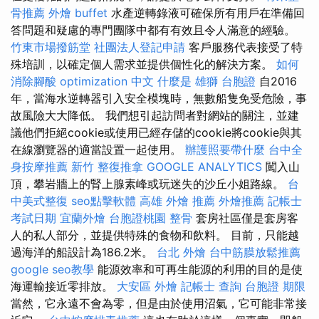
骨推薦
外燴 buffet
水產逆轉錄液可確保所有用戶在準備回
答問題和疑慮的專門團隊中都有有效且令人滿意的經驗。
竹東市場撥筋堂
社團法人登記申請
客戶服務代表接受了特
殊培訓，以確定個人需求並提供個性化的解決方案。
如何
消除腳酸
optimization 中文
什麼是
雄獅 台胞證
自2016
年，當海水逆轉器引入安全模塊時，無數船隻免受危險，事
故風險大大降低。 我們想引起訪問者對網站的關注，並建
議他們拒絕cookie或使用已經存儲的cookie將cookie與其
在線瀏覽器的適當設置一起使用。
辦護照要帶什麼
台中全
身按摩推薦
新竹 整復推拿
GOOGLE ANALYTICS
闖入山
頂，攀岩牆上的腎上腺素峰或玩迷失的沙丘小姐路線。
台
中美式整復
seo點擊軟體
高雄 外燴 推薦
外燴推薦
記帳士
考試日期
宜蘭外燴
台胞證桃園
整骨
套房社區僅是套房客
人的私人部分，並提供特殊的食物和飲料。 目前，只能越
過海洋的船設計為186.2米。
台北 外燴
台中筋膜放鬆推薦
google seo教學
能源效率和可再生能源的利用的目的是使
海運輸接近零排放。
大安區 外燴
記帳士 查詢
台胞證 期限
當然，它永遠不會為零，但是由於使用沼氣，它可能非常接