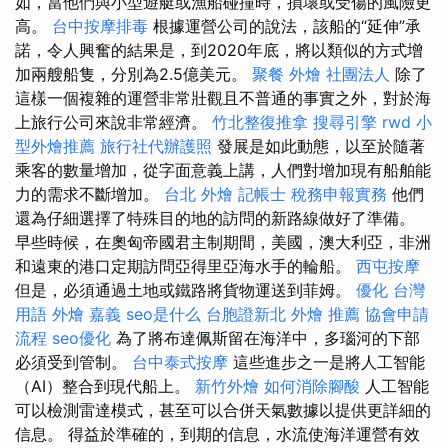
如，當他們與小型遊艇或漁船碰撞時，損壞或受傷的風險更
高。
台中按摩排毒
根據運營公司的說法，該船的“延伸”承
諾，令人興奮的結果是，到2020年底，將以類似的方式增
加兩艘船隻，分別為2.5億美元。
聚餐 外燴
社團法人
除了
這樣一個複雜的運營非常壯觀且不普通的事實之外，對於海
上旅行公司來說非常經濟。
竹北整復推拿
搜尋引擎
rwd
小
型外燴推薦
旅行社代辦護照
發展是如此動態，以至於隨著
乘客的數量增加，從字面意義上講，人們對增加現有船舶能
力的需求不斷增加。
台北 外燴
記帳士 稅務申報實務
他們
還為仔細選擇了特殊目的地的訪問的新路線做好了準備。
早些時候，在奧匈帝國君主制期間，美國，澳大利亞，非洲
和遠東的港口定期訪問亞得里亞海水手的輪船。
西屯按摩
但是，必須通過土地或鐵路將貨物運送到菲姆。
優化 台灣
用語
外燴 嘉義
seo是什么
台胞證新北
外燴 推薦
協會申請
流程
seo優化
為了將布達佩斯留在海洋中，多瑙河的下部
必須受到管制。
台中泰式按摩
這些進步之一是將人工智能
（AI）整合到現代船上。
新竹外燴
如何消除腳酸
人工智能
可以檢測雷達模式，甚至可以合併天氣數據以提供更詳細的
信息。 得益於準確的，到期的信息，水流使海洋運營有效