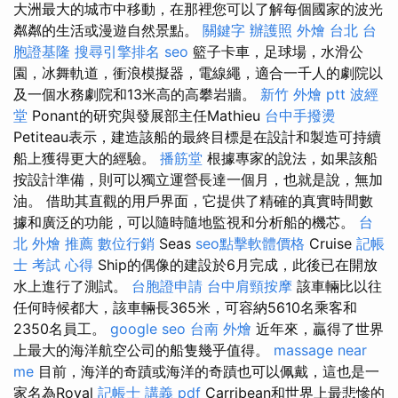
大洲最大的城市中移動，在那裡您可以了解每個國家的波光
粼粼的生活或漫遊自然景點。
關鍵字
辦護照
外燴 台北
台
胞證基隆
搜尋引擎排名
seo
籃子卡車，足球場，水滑公
園，冰舞軌道，衝浪模擬器，電線繩，適合一千人的劇院以
及一個水務劇院和13米高的高攀岩牆。
新竹 外燴 ptt
波經
堂
Ponant的研究與發展部主任Mathieu
台中手撥燙
Petiteau表示，建造該船的最終目標是在設計和製造可持續
船上獲得更大的經驗。
播筋堂
根據專家的說法，如果該船
按設計準備，則可以獨立運營長達一個月，也就是說，無加
油。 借助其直觀的用戶界面，它提供了精確的真實時間數
據和廣泛的功能，可以隨時隨地監視和分析船的機芯。
台
北 外燴 推薦
數位行銷
Seas
seo點擊軟體價格
Cruise
記帳
士 考試 心得
Ship的偶像的建設於6月完成，此後已在開放
水上進行了測試。
台胞證申請
台中肩頸按摩
該車輛比以往
任何時候都大，該車輛長365米，可容納5610名乘客和
2350名員工。
google seo
台南 外燴
近年來，贏得了世界
上最大的海洋航空公司的船隻幾乎值得。
massage near
me
目前，海洋的奇蹟或海洋的奇蹟也可以佩戴，這也是一
家名為Royal
記帳士 講義 pdf
Carribean和世界上最悲慘的