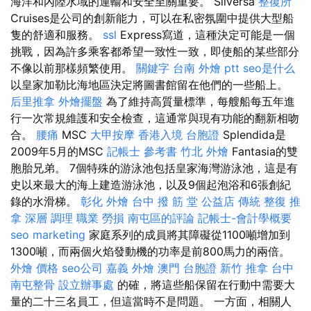
海洋和內陸水域的運輸和安全至關重要。 Silversa
整復所
Cruises是公司的創新能力，可以在私密氛圍中提供大型船
隻的舒適和服務。
ssl
Express寫道，這種決定可能是一個
挑戰，因為許多乘客都希望一致性一致，即使船的某些部分
不像以前那樣頻繁使用。
關鍵字
台南 外燴 ptt
seo是什么
以皇家加勒比海地區決定將圖書館留在他們的一些船上。
后里推拿
外燴擺盤
為了維持高質量標準，每艘船每五年進
行一次常規維護和安全檢查，這通常與現有功能的翻新相吻
合。
腰痛
MSC
大甲按摩
香港入境 台胞證
Splendida是
2009年5月的MSC
記帳士 參考書
竹北 外燴
Fantasia的雙
胞胎兄弟。 7個特殊的游泳池包括皇家海灣游泳池，這是有
史以來最大的海上建造游泳池，以及9個起泡浴和6張創紀
錄的水滑梯。
彰化 外燴
台中 撥 筋 堂 公益店 傳統 整復 推
拿 深層 調理 職業 勞損 南屯區的評論
記帳士-會計學概要
seo marketing
家庭系列的成員將其障礙從1100噸增加到
1300噸，而兩個火焰發動機的功率是前800馬力的兩倍。
外燴 價格
seo公司
嘉義 外燴
澳門 台胞證
新竹 推拿
台中
南屯整骨
設立辦事處
的確，將這些船保留在行動中需要大
量的二十三名員工，但這當時不是問題。 一方面，相關人