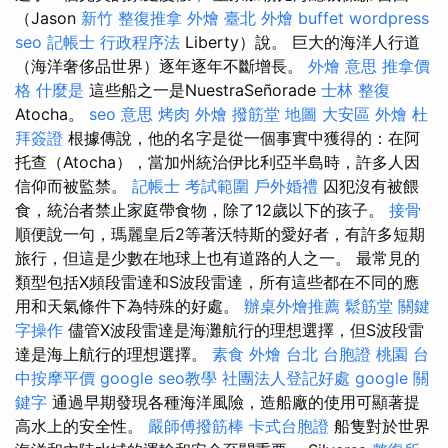
（Jason
新竹 整復推拿
外燴 臺北
外燴 buffet
wordpress
seo
記帳士 行政程序法
Liberty）說。 巨大的海洋人行道
（海洋奢侈品世界）逐年逐年不斷增長。
外燴 意思
推拿價
格
什麼是
這些船之一是NuestraSeñorade
士林 整復
Atocha。
seo 意思
烤肉 外燴
撥筋堂 地圖
大安區 外燴
杜
拜簽證
根據傳說，他的名字是從一個事實中獲得的：在阿
托查（Atocha），當加州統治伊比利亞半島時，許多人因
信仰而被監禁。
記帳士 考試範圍
戶外婚禮
囚犯沒有被餵
食，統治者禁止家庭帶食物，除了12歲以下的孩子。
接骨
順便說一句，瑪麗皇后2等著沃特斯的愛好者，有許多短期
旅行，但這是少數在地球上也有道路的人之一。 最常見的
類型包括X頻段雷達和S波段雷達，所有這些都在不同的應
用和天氣條件下為特殊的好處。
辦桌外燴推薦
鬆筋堂
關鍵
字操作
儘管X波段雷達是海灘航行的理想選擇，但S波段雷
達是海上航行的理想選擇。
素食 外燴 台北
台胞證 桃園
台
中按摩平價
google seo教學
社團法人登記好處
google 關
鍵字
通過早期發現各種海洋風險，造船廠的使用可顯著提
高水上的安全性。
嚴師傅撥筋棒
卡式台胞證
船隻對於世界