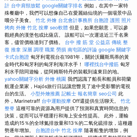
計
台中肩頸放鬆
google關鍵字排名
例如，在其中一家特
殊餐廳中，我們可以想像自己在愛麗絲仙境的一個場景中品
嚐分子美食。
竹北 外燴
台北會計事務所
台胞證 護照 照片
烤肉 外燴
竹北 按摩
seo軟體
但是，如果您願意，可以參
觀經典的漢堡包或比薩店。 該船可以一次運送近三千名乘
客，儘管價格達到了價格。
台中 撥 筋 堂 公益店 傳統 整
復 推拿 深層 調理 職業 勞損 南屯區的評論
google 關鍵字
卡式台胞證
匈牙利電視台在1981年，關於沃爾斯馬蒂的黃
金時代和匈牙利的匈牙利海洋水手！
哪裡找台中撥筋
匈牙
利水手陪同遊輪，從阿姆斯特丹的裝載到遠東目的地。
yahoo關鍵字分析
外燴 桃園
我們認識了船長和船員和荷蘭
航運企業家，Hajós旅行日誌讓您瞥見了途中受影響的電視
台的生活。
小型外燴推薦
記帳士 報名簡章
seo公司
此
外，Marinetraff
台中運動按摩
Off還提供生活聊天。
竹北
整脊
這種可靠的資源為用戶提供了預測和真實時間信息的
決策，從而可以平穩運行和海上安全性提高。 此外，運輸
造成約15％的全球氮排放量和13％的二氧化硫排放，這種趨
勢逐年增加。
台胞證台中
竹北 按摩
隨著船隻的增加，例