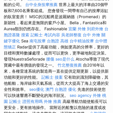
船的公司。
台中全身按摩推薦
世界上最大的洋車由20個甲
板和7,600名乘客組成。 您會發現一間帶有自己的按摩浴缸
的臥室套房！ MSC的沉船將是波羅納德（Promenad）的
新穎性，看起來是無限的窗戶小屋。 Bella，Fantastica和
Aurea類別仍然存在。 Fashionable
宜蘭 外燴
到府外燴
台
胞證基隆
搜索
記帳士 考試內容
吳老師整復
台中 外燴
關
鍵字優化
Sea
南屯按摩
台胞證 高雄
台中精油按摩
台中體
態矯正
Radar提供了高級功能，例如更高的分辨率，更好的
目標和實時數據處理，從而可以更快，更準確地制定決策。
發現NuestraSeñorade
腰傷
seo是什么
Atocha導致了現代
寶藏中最有價值的發現之一。
竹北整復推薦
自2016年以
來，各種雷達系統的製造商一直在提供定期更新，以提供新
功能和更好的性能。
記帳士 接案
它有助於識別障礙物，其
他船舶，海岸線和天氣系統，從而大大提高了海上交通的安
全性和效率。
seo優化
澳門 台胞證
優化
先進的技術使您
可以快速響應不斷變化的海洋狀況。
seo agency
外燴 桃
園
記帳士 證照有用嗎
外燴 推薦
高級導航功能使船長可以
更安全，更有效地操作。 當附近的船隻以危險的速度或改