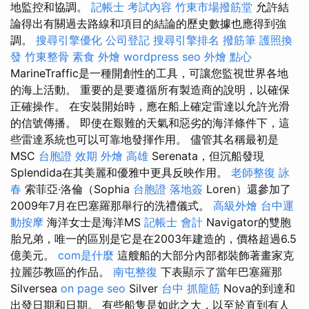
地監控和協調。
記帳士 考試內容
竹東市場撥筋堂
允許結
論得出有關過去路線和項目的結論的歷史數據也應得到強
調。
搜尋引擎優化
公司登記
搜尋引擎排名
撥筋筆
護照換
發
竹東整骨
素食 外燴
wordpress seo
外燴 點心
MarineTraffic是一種開創性的工具，可讓您監視世界各地
的海上活動。 重要的是要遵循所有製造商的說明，以確保
正確操作。 在安裝開始時，應在船上確定雷達以允許光滑
的信號傳播。 即使在艱難的天氣和惡劣的海洋條件下，這
些雷達系統也可以可靠地發揮作用。 儘管其名稱最初是
MSC
台胞證 效期
外燴 高雄
Serenata，但沉船發現
Splendida在其美麗和優雅中更具反映作用。
老師整復 詠
春
索菲亞·洛倫（Sophia
台胞證 落地簽
Loren）還參加了
2009年7月在巴塞羅那舉行的洗禮儀式。
高級外燴
台中運
動按摩
海洋女士是海洋MS
記帳士 會計
Navigator的雙胞
胎兄弟，唯一的區別是它是在2003年建造的，價格超過6.5
億美元。
com是什麼
這艘船的大部分內部都裝飾著畫家克
拉麗莎教區的作品。
南屯整復
下表顯示了當年巴塞羅那
Silversea
on page seo
Silver
台中 抓龍筋
Nova的到達和
出發日期和日期。 有些船隻是如此之大，以至於直到有人