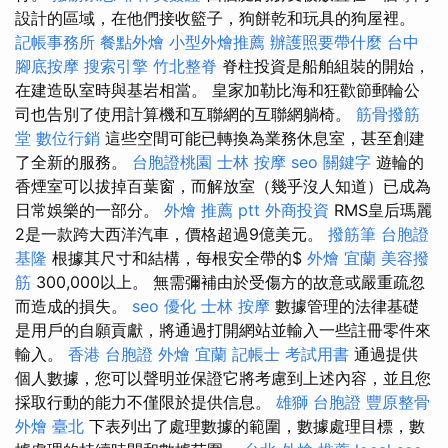
設計的區域，在他們接收籃子，狗餅乾和玩具的狗屋裡。
記帳事務所
餐點外燴
小型外燴推薦
辦護照要帶什麼
台中
腳底按摩
搜索引擎
竹北整脊
脊柱投資是船舶組裝的開始，
在建造臥室時與基岩相當。 皇家加勒比海和狂歡節郵輪公
司也告別了使用計算機和互聯網的互聯網躺椅。
筋骨撥筋
堂
數位行銷
這些空間可能已轉換為業務休息室，甚至創建
了全新的服務。
台胞證桃園
士林 按摩
seo 關鍵字
遊輪的
香煙室可以拔掉百葉窗，而解放室（幾乎沒人知道）已成為
日常娛樂的一部分。
外燴 推薦 ptt
外商投資
RMS皇后瑪麗
2是一款跨大西洋汽車，價格超過9億美元。
撥筋筆
台胞證
基隆
根據其尺寸和結構，每根安全帶的$
外燴 宜蘭
美容撥
筋
300,000以上。 無需彌補由於受傷方的故意或嚴重疏忽
而造成的損失。
seo 優化
士林 按摩
數據管理的法律基礎
是用戶的自願貢獻，將通過打開網站並輸入一些註冊零件來
輸入。
香港 台胞證
外燴 宜蘭
記帳士 考試用書
通過提供
個人數據，您可以聲明並保證它將考慮到上述內容，並且您
採取行動的能力不僅限於提供信息。
雄獅 台胞證
豐原整骨
外燴 臺北
下表列出了處理數據的範圍，數據處理目標，數