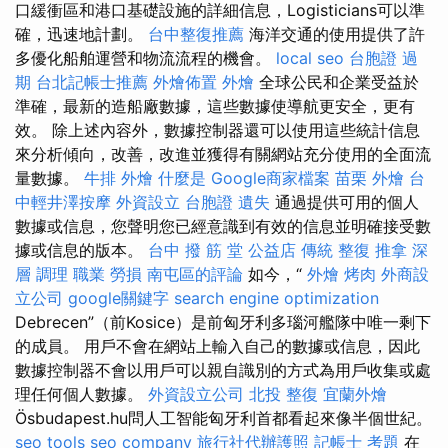
口緩衝區和港口基礎設施的詳細信息，Logisticians可以準
確，迅速地計劃。
台中整復推薦
海洋交通的使用提供了許
多優化船舶運營和物流流程的機會。
local seo
台胞證 過
期
台北記帳士推薦
外燴佈置
外燴
全球公民和企業受益於
準確，最新的造船廠數據，這些數據使導航更安全，更有
效。 除上述內容外，數據控制器還可以使用這些統計信息
來分析傾向，改善，改進並獲得有關網站充分使用的全面流
量數據。
牛排 外燴
什麼是
Google商家檔案
苗栗 外燴
台
中輕井澤按摩
外資設立
台胞證 遺失
通過提供可用的個人
數據或信息，您聲明您已經意識到有效的信息並明確接受數
據或信息的版本。
台中 撥 筋 堂 公益店 傳統 整復 推拿 深
層 調理 職業 勞損 南屯區的評論
如今，“
外燴 烤肉
外商設
立公司
google關鍵字
search engine optimization
Debrecen”（前Kosice）是前匈牙利多瑙河艦隊中唯一剩下
的成員。 用戶不會在網站上輸入自己的數據或信息，因此
數據控制器不會以用戶可以親自識別的方式為用戶收集或處
理任何個人數據。
外資設立公司
北投 整復
宜蘭外燴
Ösbudapest.hu問人工智能匈牙利首都看起來像半個世紀。
seo tools
seo company
旅行社代辦護照
記帳士 考題
在