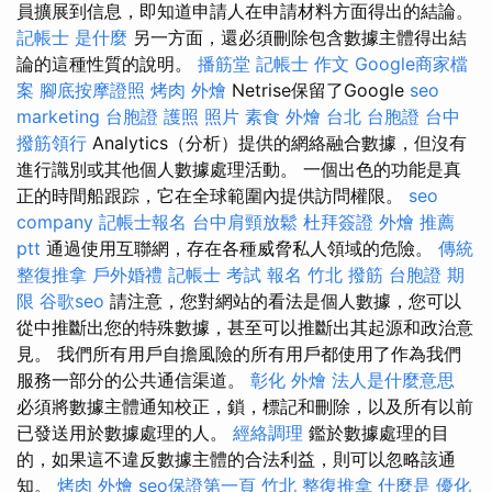
員擴展到信息，即知道申請人在申請材料方面得出的結論。
記帳士 是什麼
另一方面，還必須刪除包含數據主體得出結
論的這種性質的說明。
播筋堂
記帳士 作文
Google商家檔
案
腳底按摩證照
烤肉 外燴
Netrise保留了Google
seo
marketing
台胞證 護照 照片
素食 外燴 台北
台胞證 台中
撥筋領行
Analytics（分析）提供的網絡融合數據，但沒有
進行識別或其他個人數據處理活動。 一個出色的功能是真
正的時間船跟踪，它在全球範圍內提供訪問權限。
seo
company
記帳士報名
台中肩頸放鬆
杜拜簽證
外燴 推薦
ptt
通過使用互聯網，存在各種威脅私人領域的危險。
傳統
整復推拿
戶外婚禮
記帳士 考試 報名
竹北 撥筋
台胞證 期
限
谷歌seo
請注意，您對網站的看法是個人數據，您可以
從中推斷出您的特殊數據，甚至可以推斷出其起源和政治意
見。 我們所有用戶自擔風險的所有用戶都使用了作為我們
服務一部分的公共通信渠道。
彰化 外燴
法人是什麼意思
必須將數據主體通知校正，鎖，標記和刪除，以及所有以前
已發送用於數據處理的人。
經絡調理
鑑於數據處理的目
的，如果這不違反數據主體的合法利益，則可以忽略該通
知。
烤肉 外燴
seo保證第一頁
竹北 整復推拿
什麼是
優化