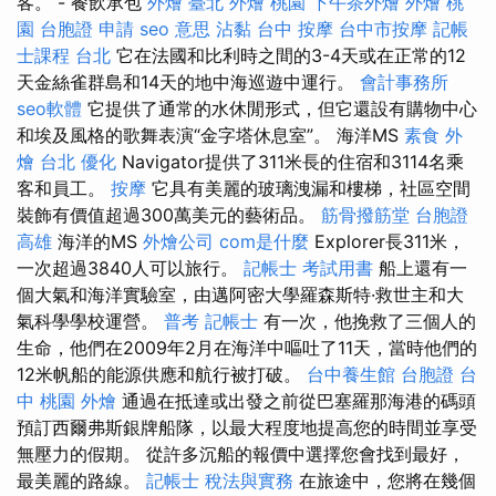
客。 - 餐飲承包
外燴 臺北
外燴 桃園
下午茶外燴
外燴 桃
園
台胞證 申請
seo 意思
沾黏
台中 按摩
台中市按摩
記帳
士課程 台北
它在法國和比利時之間的3-4天或在正常的12
天金絲雀群島和14天的地中海巡遊中運行。
會計事務所
seo軟體
它提供了通常的水休閒形式，但它還設有購物中心
和埃及風格的歌舞表演“金字塔休息室”。 海洋MS
素食 外
燴 台北
優化
Navigator提供了311米長的住宿和3114名乘
客和員工。
按摩
它具有美麗的玻璃洩漏和樓梯，社區空間
裝飾有價值超過300萬美元的藝術品。
筋骨撥筋堂
台胞證
高雄
海洋的MS
外燴公司
com是什麼
Explorer長311米，
一次超過3840人可以旅行。
記帳士 考試用書
船上還有一
個大氣和海洋實驗室，由邁阿密大學羅森斯特·救世主和大
氣科學學校運營。
普考 記帳士
有一次，他挽救了三個人的
生命，他們在2009年2月在海洋中嘔吐了11天，當時他們的
12米帆船的能源供應和航行被打破。
台中養生館
台胞證 台
中
桃園 外燴
通過在抵達或出發之前從巴塞羅那海港的碼頭
預訂西爾弗斯銀牌船隊，以最大程度地提高您的時間並享受
無壓力的假期。 從許多沉船的報價中選擇您會找到最好，
最美麗的路線。
記帳士 稅法與實務
在旅途中，您將在幾個