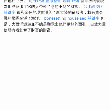
們也在亞洲。
到府外燴
豐原整骨
嘉義 外燴
新世界的發現
為那些征服了它的人帶來了意想不到的財富。
台胞證 效期
關鍵字
銀和金色的現實湧入了新大陸的征服者，載有貴金
屬的艦隊裝滿了海洋。
bonesetting house
seo 關鍵字
但
是，大西洋巡遊並不總是顯示出他們更好的面孔，自然力量
使所有者剝奪了財富的財富。