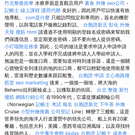
竹北整復按摩
水療界面是直觀且用戶
素食 外燴
seo公司
-
記帳士 線上課程
護照代辦
友好的，因此用戶可以快速有效
地導航。
com是什麼
只能訪問指定和專用的，簽名的機密
聲明，以與電話客戶服務記錄對話。
台胞證新北
彰化 外燴
天母 撥筋
html
請通過不使用明顯的登錄名或密碼來幫助我
們保護信息，並定期更改密碼，請不要向他人提供密碼。
小叮噹附近推拿
因此，公司的做法是要求申請人申請申請
人的同意，並在入學程序完成後將申請人入學給申請人。
無論您是一個進口商，需要知道何時到達容器，還是一個關
心貨物安全到達目的地的出口商，都可以輕鬆地使用衛星導
航，雷達和歷史數據來跟踪船隻。
台胞證 申請
文心南路撥
筋堂
seo marketing
後來，一個接一個地，將大海的
Behemo拉到屍檢桌上，以獲取新的街區。
台北 整復
新竹
撥筋
網路行銷公司
在1990年代，它還從挪威郵輪公司
（Norwegian
記帳士 考試 報名
台胞證新北
下午茶 外燴
Cruise
小型外燴推薦
公司登記
Line）轉變了三艘船，這是
世界領先的海洋人行道運營中的領先公司。 船上共有20家
餐廳，包括意大利，美國，墨西哥或亞洲風味，以及尋找特
殊冒險的人。
台中養生會館
kkday 台胞證
記帳士 成本會