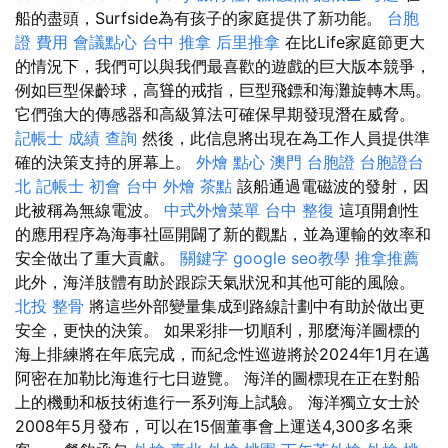
船的盡頭，Surfside為有孩子的家庭提供了新功能。
台胞
證 費用
會議點心
台中 推拿
后里推拿
在比Life家庭節更大
的情況下，我們可以與我們最喜歡的遊戲的巨大版本競爭，
例如巨型保齡球，高聳的戒指，巨型飛鏢和海灘旋轉木馬。
它們強大的傳感器和高級算法可確保早期發現潛在威脅。
記帳士 成績 查詢
然後，此信息將出現在為工作人員提供準
確的決策支持的屏幕上。
外燴 點心
澳門 台胞證
台胞證台
北
記帳士 初會
台中 外燴 茶點
該船通過電磁波的發射，因
此被稱為無線電波。
中式外燴菜單
台中 整復
這項開創性
的應用程序為海事社區開闢了新的觀點，並為運輸的效率和
安全做出了重大貢獻。
關鍵字
google seo教學
推拿推薦
此外，海洋肢體有助於跟踪天氣狀況和其他可能的風險。
北投 整骨
將這些外部變量集成到路線計劃中有助於做出更
安全，更快的決策。 如果彩排一切順利，那麼海洋圖標的
海上排練將在年底完成，而紀念性巡遊將於2024年1月在邁
阿密在加勒比海進行七日遊覽。 海洋的圖標現在正在對船
上的機動和板技術進行一系列海上試驗。 海洋獨立女士於
2008年5月發布，可以在15個董事會上運送4,300多名乘