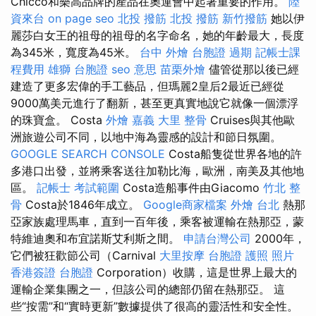
Chicco和樂高品牌的產品在奧運會中起著重要的作用。
陸
資來台
on page seo
北投 撥筋
北投 撥筋
新竹撥筋
她以伊
麗莎白女王的祖母的祖母的名字命名，她的年齡最大，長度
為345米，寬度為45米。
台中 外燴
台胞證 過期
記帳士課
程費用
雄獅 台胞證
seo 意思
苗栗外燴
儘管從那以後已經
建造了更多宏偉的手工藝品，但瑪麗2皇后2最近已經從
9000萬美元進行了翻新，甚至更真實地說它就像一個漂浮
的珠寶盒。 Costa
外燴 嘉義
大里 整骨
Cruises與其他歐
洲旅遊公司不同，以地中海為靈感的設計和節日氛圍。
GOOGLE SEARCH CONSOLE
Costa船隻從世界各地的許
多港口出發，並將乘客送往加勒比海，歐洲，南美及其他地
區。
記帳士 考試範圍
Costa造船事件由Giacomo
竹北 整
骨
Costa於1846年成立。
Google商家檔案
外燴 台北
熱那
亞家族處理馬車，直到一百年後，乘客被運輸在熱那亞，蒙
特維迪奧和布宜諾斯艾利斯之間。
申請台灣公司
2000年，
它們被狂歡節公司（Carnival
大里按摩
台胞證 護照 照片
香港簽證 台胞證
Corporation）收購，這是世界上最大的
運輸企業集團之一，但該公司的總部仍留在熱那亞。 這
些“按需”和“實時更新”數據提供了很高的靈活性和安全性。