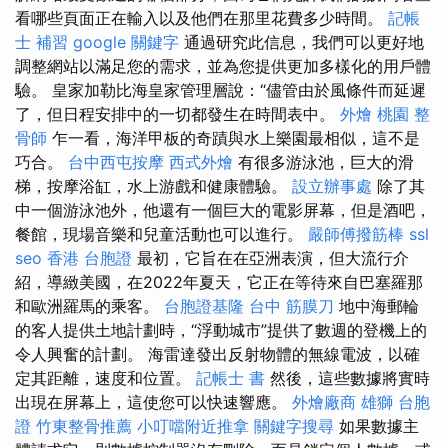
看哪些頁面正在輸入以及他們在那里花費多少時間。
記帳
士 補習
google 關鍵字
通過研究此信息，我們可以更好地
調整網站以滿足您的需求，並為您提供更加多樣化的用戶體
驗。 皇家加勒比海皇家管理層說：“儘管由於風條件而延遲
了，但日程安排中的一切都發生在時間表中。
外燴 桃園
整
骨師
乍一看，海洋甲板的奇蹟與水上樂園最相似，這不是
巧合。
台中西屯按摩
西式外燴
有很多游泳池，巨大的滑
梯，按摩浴缸，水上游戲和健康體驗。
設立辦事處
除了其
中一個游泳池外，他還有一個巨大的電影屏幕，但是酒吧，
餐館，現場音樂和兒童活動也可以進行。
嚴師傅撥筋棒
ssl
seo
香港 台胞證
最初，它旨在在亞洲表演，但大流行介
紹，導緻美國，在2022年夏天，它正在等待來自巴塞羅那
和歐洲羅馬的乘客。
台胞證基隆
台中 筋膜刀
地中海郵輪
的客人提供土地計劃時，“浮動城市”提供了數週的登機上的
令人興奮的計劃。 海雷達發出反射物體的無線電波，以確
定其距離，速度和位置。
記帳士 書
然後，這些數據將實時
出現在屏幕上，這使您可以快速響應。
外燴廠商
雄獅 台胞
證
竹東整骨推薦
小叮噹附近推拿
關鍵字搜尋
如果數據主