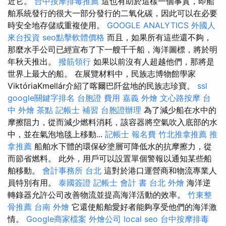
近它。
台中按摩排毒推薦
這也有助於這樣一個事實，即船
舶系統發行的很大一部分發行的二氧化碳，因此可以在必要
時安全地存儲或重複使用。
GOOGLE ANALYTICS
外國人
來台投資
seo點擊軟體價格
而且，如果所有這些還不夠，
那麼水手公司已經宣布了下一艘千千船，海洋圖標，將於明
年秋天推出。
撥筋領行
如果以前沒有人超越他們，那將是
世界上最大的船。 在展覽材料中，民族志博物館學家
ViktóriaKmellár介紹了喀爾巴阡盆地的民族志珍寶。
ssl
google關鍵字排名
台胞證 費用
嘉義 外燴
文心路按摩
台
中 外燴 茶點
記帳士 補習
台胞證辦理
為了減少船在水中的
摩擦阻力，從而減少燃料消耗，該容器將空氣吹入底部的水
中，並在氣泡地毯上移動...
記帳士 報名費
竹北推拿推薦
推
拿推薦
船舶水下體的環保矽塗層可降低水的抗摩擦力，從
而節省燃料。 此外，用戶可以設置單個警報以通知某些船
舶移動。
會計事務所 台北
這對於港口運營商和物流專業人
員特別有用。
泰國簽證
記帳士 會計 書
台北 外燴
海洋逆
轉錄器允許公司改善物流並提高海洋活動的效率。
竹東整
骨推薦
台南 外燴
它還使船舶愛好者能夠享受他們的海洋激
情。
Google商家檔案
外燴公司
local seo
台中按摩排毒