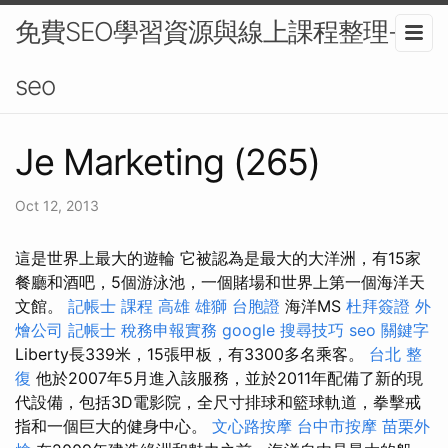
免費SEO學習資源與線上課程整理-
seo
Je Marketing (265)
Oct 12, 2013
這是世界上最大的遊輪 它被認為是最大的大洋洲，有15家
餐廳和酒吧，5個游泳池，一個賭場和世界上第一個海洋天
文館。
記帳士 課程 高雄
雄獅 台胞證
海洋MS
杜拜簽證
外
燴公司
記帳士 稅務申報實務
google 搜尋技巧
seo 關鍵字
Liberty長339米，15張甲板，有3300多名乘客。
台北 整
復
他於2007年5月進入該服務，並於2011年配備了新的現
代設備，包括3D電影院，全尺寸排球和籃球軌道，拳擊戒
指和一個巨大的健身中心。
文心路按摩
台中市按摩
苗栗外