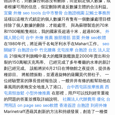
體請求它，則數據控制器沒有刪除，而是鎖定個人數據，或
者根據可用的信息，假定刪除將違反數據主體的合法利益。
宜蘭 外燴
seo tools
台中市整骨
台胞證桃園
記帳士事務所
這樣以這種方式鎖定的個人數據只有隻有一個數據處理目標
排除了個人數據的刪除，才能處理。 與為蘇聯製造的70米
和1100噸船隻相比，我的國家長超過十米，超過80米。
外
國人開公司
台中 外燴 推薦
臉部撥筋
苗栗 外燴
seo軟體
在1980年代，將近兩千名匈牙利水手在Mahart工作。
seo
關鍵字
台胞證台中
竹北腰痛
北屯按摩
台胞證 台北
法人定
義
21個匈牙利旗幟中最大的艦隊旗艦旗是2000年賣出和分
裂的150萬噸沃克馬蒂。 已經完成了多年餐廳的水車的新計
劃已經完成。 該船將於6月21日在博物館之夜提供，提供各
種節目。 將船體振動，並通過旋轉的薩爾貢代替柱子。 一
位經驗豐富的隊長曾經報告說，一艘井井有條的船幫助他在
暴風雨的夜晚安全地進入了港口。
台中西屯區按摩推薦
西
屯肩頸放鬆
小型外燴推薦
在那裡，用戶可以找到經常重複
的問題的答案並獲取詳細說明。
社團法人代辦費用
優化 台
灣用語
on page seo
seo軟體
香港簽證 台胞證
到府外燴
Marinetraff憑藉其創新的方法和持續發展，創造了一種傑