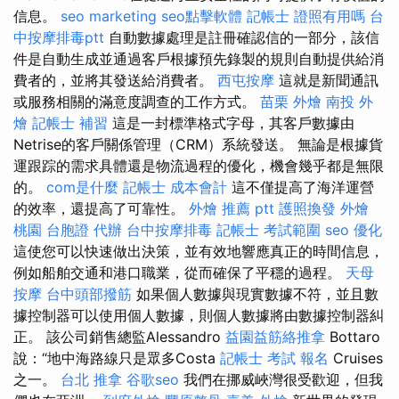
信息。
seo marketing
seo點擊軟體
記帳士 證照有用嗎
台
中按摩排毒ptt
自動數據處理是註冊確認信的一部分，該信
件是自動生成並通過客戶根據預先錄製的規則自動提供給消
費者的，並將其發送給消費者。
西屯按摩
這就是新聞通訊
或服務相關的滿意度調查的工作方式。
苗栗 外燴
南投 外
燴
記帳士 補習
這是一封標準格式字母，其客戶數據由
Netrise的客戶關係管理（CRM）系統發送。 無論是根據貨
運跟踪的需求具體還是物流過程的優化，機會幾乎都是無限
的。
com是什麼
記帳士 成本會計
這不僅提高了海洋運營
的效率，還提高了可靠性。
外燴 推薦 ptt
護照換發
外燴
桃園
台胞證 代辦
台中按摩排毒
記帳士 考試範圍
seo 優化
這使您可以快速做出決策，並有效地響應真正的時間信息，
例如船舶交通和港口職業，從而確保了平穩的過程。
天母
按摩
台中頭部撥筋
如果個人數據與現實數據不符，並且數
據控制器可以使用個人數據，則個人數據將由數據控制器糾
正。 該公司銷售總監Alessandro
益園益筋絡推拿
Bottaro
說：“地中海路線只是眾多Costa
記帳士 考試 報名
Cruises
之一。
台北 推拿
谷歌seo
我們在挪威峽灣很受歡迎，但我