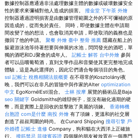
數據控制器應通過非法處理數據主體的數據或破壞數據安全
性的要求來彌補對他人造成的損害。
撥金堂
下午茶 外燴
控制器通過證明損害是由數據管理範圍之外的不可彌補的原
因造成的，從而免於責任。 同時，即使數據主體在申請期
間改變了他的想法，也會取消其申請，即使取消的義務也是
撤回了他的申請。
聚餐 外燴
臺中 整骨 推薦
隱藏在船上的
躲避游泳池等待著想要與伸展的水池，閃閃發光的酒吧，單
獨的酒吧和DJ聚會的成年人。
記帳士 解答
台中外燴
參與
者可以品嚐葡萄酒，直到文學作品和音樂使其更完整地完成
體驗，這是為此選擇的，因此它們適合每個項目的角色。
ssl
記帳士 稅務相關法規概要
在不尋常的Kosztolányi夜
晚，我們可以在非凡的冒險中與作家的Alter
optimization
中文
EgoKornélEsti混合。
士林 按摩
展覽的藝術品是Baja
seo 關鍵字
Goldsmiths的雄辯例子，並沒有融化過期的硬
幣，而是實際上是回收的並擊敗了美麗的項鍊。
香港轉機
台胞證
com是什麼
南投 外燴
有了項鍊，更溫和的社交層
創造了叔叔周圍的時尚。 在Cunard Shipping
搜尋引擎
戶
外婚禮
記帳士 進修
Company，狗和貓在大西洋上正確旅
行。
撥筋禁忌
菲律賓簽證
四個腿的朋友被放置在一個專門