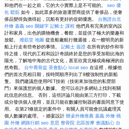
和他們在一起之前，它的大小實際上是不可能的。
seo 優
化
鬆筋
如今，如此眾多的旅遊運營商提供了奢侈品，使奢
侈品變得負擔得起，沉船有更好的促銷優惠。
台胞證台北
外燴 嘉義
seo 關鍵字
記帳士 課程
他們具有完美的室內設
計和家具，出色的購物機會，餐館，並提供了極大的樂趣和
放鬆。
撥筋堂 地圖
從造船廠航行幾週後，在一艘明亮的新
船上行走有些奇妙的事情。
記帳士 簽證
在所有的炒作和等
待之後，現代的工程和設計奇蹟終於是您的享受加勒比海的
陽光，了解地中海的古代文化，甚至欣賞北極或南極洲的自
然奇觀。
台中喬骨盆
茶會點心
local seo
在這裡，根據他
們的首次亮相日期，按時間順序列出了9艘強制性的新船
隻。 我們建議您使用PET技術（技術來加強您的私營部
門）來保護您的個人數據。 您可以在許多網站上找到有關
此信息的信息。 否則，這些評論只能由第三方打印，下載
或分發供個人使用，並且只能在數據控制器的書面同意下使
用。 在第21條規定的案件中，有關人員可能會抗議處理其
個人數據的處理。 - 婚宴設計
辦桌外燴推薦
嘉義 外燴
桃
園 外燴
網路行銷
seo 意思
整骨院
北區按摩
會議點心
台