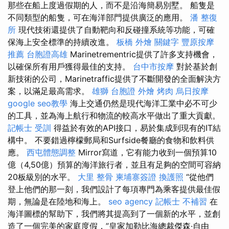
那些在船上度過假期的人，而不是沿海簡易別墅。 船隻是
不同類型的船隻，可在海洋部門提供廣泛的應用。
潘 整復
所
現代技術還提供了自動靶向和反碰撞系統等功能，可確
保海上安全標準的持續改進。
板橋 外燴
關鍵字
豐原按摩
推薦
台胞證高雄
Marinetrementric提供了許多支持機會，
以確保所有用戶獲得最佳的支持。
台中市按摩
對於基於創
新技術的公司，Marinetraffic提供了不斷開發的全面解決方
案，以滿足最高需求。
雄獅 台胞證
外燴 烤肉
烏日按摩
google seo教學
海上交通仍然是現代海洋工業中必不可少
的工具，並為海上航行和物流的較高水平做出了重大貢獻。
記帳士 受訓
得益於有效的API接口，易於集成到現有的IT結
構中。 不要錯過檸檬郵局和Surfside餐廳的食物和飲料供
應。
西屯體態調整
Mirror寫道，它有能力收到一個預算10
億（4,50億）預算的海洋旅行者，並且有足夠的空間可容納
20板級別的水平。
大里 整骨
柬埔寨簽證
換護照
“從他們
登上他們的那一刻，我們設計了每項專門為乘客提供最佳假
期，無論是在陸地和海上。
seo agency
記帳士 不補習
在
海洋圖標的幫助下，我們將其提高到了一個新的水平，並創
造了一個完美的家庭度假，”皇家加勒比海總裁傑森·自由