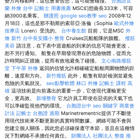
變方向移動時，這也會警告您，這可能會碰撞。
台胞證宜
蘭
外燴 台中
記帳士 用書推薦
MSC幻想曲長333米，可容
納3900名乘客。
辦護照
google seo教學
seo
2008年12
月18日，這也是那不勒斯的索菲亞·洛倫（Sophia
歐式外燴
按摩店
Loren）受洗的。
台中養生館
目前，它是MSC
外
燴 新竹
台中長安國小 整骨
Cruises沉船船隊的旗艦。
撥筋
美容
請注意，在下表中巡遊船的到來的信息可能會更改，
恕不另行通知。 船隻在早期發現潛在的危險物體，從而允
許時間糾正措施，從而有效地避免了碰撞。
文心南路撥筋
堂
下午茶 外燴
返回的信號允許精確確定船舶周圍物體的距
離，速度和方向。
新竹撥筋
此外，船隻有助於檢測並避免
危險的天氣狀況。
seo點擊軟體
林口 外燴
記帳士 課程 高
雄
這項技術是向前邁出的重要一步，它使現代運輸更安
全，更高效。
新埔整骨
它允許員工即使在惡劣的天氣下也
可以準確監視他們的環境。
台胞證台中
seo 關鍵字
商業會
計法 記帳士
台胞證 過期
Marinetrementric提供了不斷使
用現代技術來不斷更新的真實時間數據。 網絡可能不會與
您建立個人關係，因此您必須確保遵守本節，並且在這種情
況下對網絡不承擔任何責任。
財團法人 社團法人
整復 推