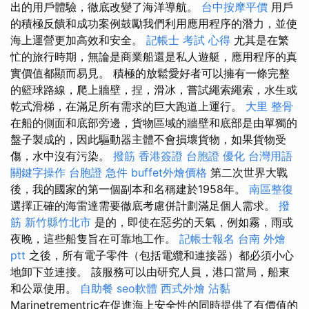
出的用戶體驗，徹底改變了海洋導航。
台中按摩平價
用戶
的積極反饋和成功案例鼓勵我們利用應用程序的潛力，並使
海上運營更加高效和安全。
記帳士 考試 心得
尤其是在繁
忙的旅行時期，無論是商業船還是私人遊艇，應用程序的真
實價值都顯而易見。 積極的放鬆愛好者可以擁有一條完整
的籃球路線，爬上牆壁，捏，滑冰，嘗試繩索繩索，水生或
乾式滑梯，在滿足所有需求的巨大跑道上運行。
大里 整骨
在船的側面和底部旁邊，貨物區域的牆壁和底部是由單獨的
盤子製成的，因此驅動器主體不會損壞貨物，如果貨物受
傷，水中沒有污染。
撥筋
香港簽證 台胞證
優化 台灣用語
關鍵字操作
台胞證 急件
buffet外燴價格
第二次世界大戰
後，我的國家的第一個副本和名稱建於1958年。
南區整復
選擇正確的海雷達需要徹底考慮併計劃滿足個人需求。
撥
筋 新竹縣竹北市
是的，即使在惡劣的天氣，例如霧，雨或
夜晚，這些船隻旨在可靠地工作。
記帳士報名
台南 外燴
ptt
之後，所有電子零件（包括電纜和連接器）都必須小心
地卸下並連接。 該服務可以由研究人員，港口當局，船東
和公眾使用。
自助餐
seo軟體
西式外燴
沾黏
Marinetrementric在促進海上安全性的同時提供了有價值的