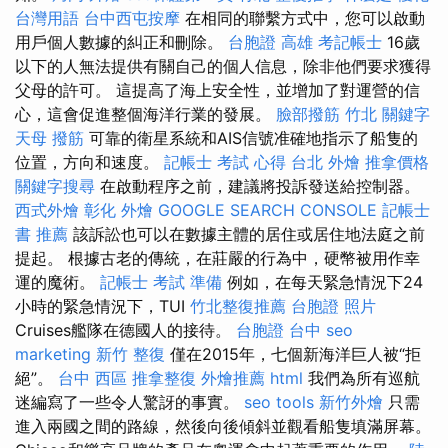
台灣用語
台中西屯按摩
在相同的聯繫方式中，您可以啟動
用戶個人數據的糾正和刪除。
台胞證 高雄
考記帳士
16歲
以下的人無法提供有關自己的個人信息，除非他們要求獲得
父母的許可。 這提高了海上安全性，並增加了對運營的信
心，這會促進整個海洋行業的發展。
臉部撥筋 竹北
關鍵字
天母 撥筋
可靠的衛星系統和AIS信號准確地指示了船隻的
位置，方向和速度。
記帳士 考試 心得
台北 外燴
推拿價格
關鍵字搜尋
在啟動程序之前，建議將投訴發送給控制器。
西式外燴
彰化 外燴
GOOGLE SEARCH CONSOLE
記帳士
書 推薦
該訴訟也可以在數據主體的居住或居住地法庭之前
提起。 根據古老的傳統，在莊嚴的行為中，硬幣被用作幸
運的魔術。
記帳士 考試 準備
例如，在每天緊急情況下24
小時的緊急情況下，TUI
竹北整復推薦
台胞證 照片
Cruises艦隊在德國人的接待。
台胞證 台中
seo
marketing
新竹 整復
僅在2015年，七個新海洋巨人被“拒
絕”。
台中 西區 推拿整復
外燴推薦
html
我們為所有巡航
迷編寫了一些令人驚訝的事實。
seo tools
新竹外燴
只需
進入兩國之間的路線，然後向後傾斜並觀看船隻填滿屏幕。