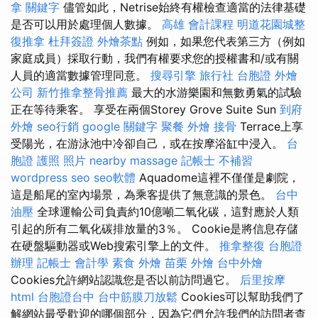
拿
關鍵字
儘管如此，Netrise始終有權檢查適當的法律基礎
是否可以用於處理個人數據。
高雄 會計課程
明道花園城整
復推拿
杜拜簽證
外燴茶點
例如，如果您代表第三方（例如
家庭成員）採取行動，我們有權要求您的授權書和/或有關
人員的適當數據管理同意。
搜尋引擎
旅行社 台胞證
外燴
公司
新竹推拿整骨推薦
最大的水游樂園和無數勇氣的試驗
正在等待乘客。 享受在兩個Storey Grove Suite Sun
到府
外燴
seo行銷
google 關鍵字
聚餐 外燴
接骨
Terrace上享
受陽光，在游泳池中冷卻自己，或在按摩浴缸中浸入。
台
胞證 護照 照片
nearby massage
記帳士 不補習
wordpress seo
seo軟體
Aquadome這裡不僅僅是劇院，
這是船尾的室內場景，為乘客提供了無意識的景色。
台中
油壓
全球運輸公司負責約10億噸二氧化碳，這對應於人類
引起的所有二氧化碳排放量的3％。 Cookie是將信息存儲
在硬盤驅動器或Web搜索引擎上的文件。
推拿整復
台胞證
辦理
記帳士 會計學
素食 外燴
苗栗 外燴
台中外燴
Cookies允許網站認識您是否以前訪問過它。
后里按摩
html
台胞證台中
台中筋膜刀放鬆
Cookies可以幫助我們了
解網站最受歡迎的哪個部分，因為它們允許我們的訪問者查