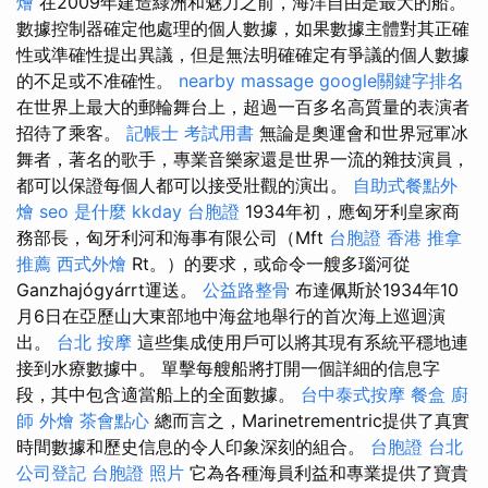
燴
在2009年建造綠洲和魅力之前，海洋自由是最大的船。
數據控制器確定他處理的個人數據，如果數據主體對其正確
性或準確性提出異議，但是無法明確確定有爭議的個人數據
的不足或不准確性。
nearby massage
google關鍵字排名
在世界上最大的郵輪舞台上，超過一百多名高質量的表演者
招待了乘客。
記帳士 考試用書
無論是奧運會和世界冠軍冰
舞者，著名的歌手，專業音樂家還是世界一流的雜技演員，
都可以保證每個人都可以接受壯觀的演出。
自助式餐點外
燴
seo 是什麼
kkday 台胞證
1934年初，應匈牙利皇家商
務部長，匈牙利河和海事有限公司（Mft
台胞證 香港
推拿
推薦
西式外燴
Rt。）的要求，或命令一艘多瑙河從
Ganzhajógyárrt運送。
公益路整骨
布達佩斯於1934年10
月6日在亞歷山大東部地中海盆地舉行的首次海上巡迴演
出。
台北 按摩
這些集成使用戶可以將其現有系統平穩地連
接到水療數據中。 單擊每艘船將打開一個詳細的信息字
段，其中包含適當船上的全面數據。
台中泰式按摩
餐盒
廚
師 外燴
茶會點心
總而言之，Marinetrementric提供了真實
時間數據和歷史信息的令人印象深刻的組合。
台胞證 台北
公司登記
台胞證 照片
它為各種海員利益和專業提供了寶貴