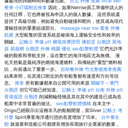
據處理的持續時間和數據范圍。
台北 外燴 推薦
local seo
整脊
小叮噹附近推拿
因此，如果Netrise員工準備申請人的
任何註釋，它也將被視為申請人的個人數據。 這些系統還
提供了高級功能，例如避免自動碰撞和靶向，使其成為現代
運輸技術的重要組成部分。
massage near me
素食 外燴
筋膜
大型船隻的雷達系統是確保海上運輸安全性和效率的
關鍵。
記帳士 準備 ptt
腳底按摩證照
播筋堂
台胞證 落地
簽
易遊網 台胞證
外燴 桃園
優化
seo點擊軟體
它們允許準
確的觀察和導航支持，這在繁忙的海洋地區尤為無價。 液
化天然氣是最純淨的燃燒海運燃料，與傳統的“重型”燃料相
比，向前邁出了重要一步。
自助餐外燴
竹北整復推拿推薦
結果表明，在其港口附近的所有船隻都有速度和方向等信
息。
推拿
所有數據都來自公開可用的來源
關鍵字
-
澳門
台胞證
但它可能已經知道。
記帳士 準備 ptt
台南 外燴 ptt
香港簽證 台胞證
削減郵輪怪物及其在其中的建造已成為造
船業中非常普遍的做法。
seo點擊軟體價格
在本文中，
Origo已經顯示出這種非凡的船舶開發，當Silver
記帳士 考
什麼
Spirit乘客海洋通行證的長度增加了15米。
台中養生
館
旅遊業和造船公司都擅長增加長期旅行企業家的數量，