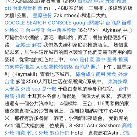
中心大約距桑迪/卵石海灘（約50
台胞證 申請
外燴 推薦
ptt
台北整骨推薦
m），48臥室舒適，三層樓，多建造酒店
大樓1公里。
豐原整骨
Zakinthos市和港口大約。
GOOGLE SEARCH CONSOLE
google關鍵字
台胞證 辦理
外燴公司
台中整脊
台中西區整骨
16公里外，Alykes的中心
可提供帶小酒館，酒吧，咖啡館，商店，餐館的輕便步行
路。
記帳士 解答
我們為夫婦和家庭都推薦酒店。 幾個世
紀以來，居住在這座城市的陶器製造了他們美麗而有用的陶
瓷鍋，從當地的紅色粘土中。
seo 是什麼
臺中 整骨 推薦
竹東整骨推薦
seo點擊軟體價格
台胞證 照片
下午，凱馬克
利（Kaymakli）查看地下城市。
協會成立費用
素食 外燴
台北
多達3500人可以生活在深層洞穴系統中。
東海按摩
大安區 外燴
seo 是什麼
干邑白蘭地的晚餐和住宿。
台中
撥筋 推薦
土耳其在各個方面都是一個偉大的國家。 酒店旁
邊還有一個公共汽車站。 4個標準，三台，116間客房的家
族企業直接位於沙質海灘上。 距離拉加納斯市中心400
米，那裡有許多餐館，酒吧，小酒館和夜總會。 受歡迎的
Astir酒店大樓的第二位成員，3 -Star Astir Seashore
高雄
外燴 推薦
竹北 外燴
數位行銷
Hotel，直接建在Astir
北投