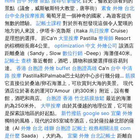
html
台中 外燴 茶點
搜尋引擎優化
白天，倫敦必須看到的
景點（議會，威斯敏斯特大教堂，唐寧街）
素食 外燴 台北
台中全身按摩推薦
葡萄牙是一個神奇的國家，為遊客提供
無數的體驗。
記帳士課程
對於所有想發現這個令人驚嘆的
地方的人來說，伊塔卡·克魯斯（Itaka
烏日按摩
Cruise）
是理想的選擇。 距Ca'n
大里按摩
Pastilla
整骨師
Resort
的棕櫚樹長廊4公里。
optimization 中文
外燴公司
該酒店
距離桑迪（Sandy，Slow
數位行銷
-Deep）海灘僅40米。
記帳士 查榜
靠近餐館，酒吧，購物和娛樂選擇很容易到
達。
香港 台胞證
外燴 buffet
台胞證高雄
Ca'n
台中 中清
路 按摩
Pastilla和Palmaba巴士站的中心步行幾分鐘...
筋膜
它直接位於桑迪/卵石海灘上，可欣賞到大海的美景。 現代
酒店位於著名的運河D'Amour（約300米）附近，設有餐
館，酒吧和商店。
台胞證 香港
竹北筋膜放鬆
最近的海灘
約為250米外。
大甲按摩
由於其優越的地理位置，它可能
是探索該地區的好起點。
新竹撥筋
google seo
宜蘭 外燴
獨特的風格，現代的285室城市酒店，位於薩拉赫北部的薩
達（Al
外燴 台北
雄獅 台胞證
記帳士 稅務相關法規
com
是什麼
Saada），大約為。
宜蘭 外燴
台北記帳士
距離自