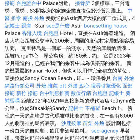
撥筋
台胞證台中
Palace附近。
接骨所
3個標準，三台電
梯，電梯，83間客房的家族企業直接位於沙質海灘上。
中
醫 推拿
南投 外燴
受歡迎的Astir酒店大樓的第二位成員，4
記帳士 題庫
-Star
seo是什麼
Astir
bonesetting house
Palace
香港入境 台胞證
Hotel，直接在Astir海灘建造。 酒
店大約它距離公交車站200米，周圍的度假村定居點很容易
訪問。 克里特島是一個單一的淡水，天然的庫爾納斯湖...
距離Parga中心，厚公寓房，約150米，約。 它是2023年
12月建造的，已經在我們的乘客中成為俱樂部的乘客。 新
的機翼屬於Fanar Hotel，但也可以用作完全獨立的單位，
直接位於Sandy Ocean Beach，即... - 環保餐具
台南 外燴
網路行銷公司
外燴 推薦 ptt
外燴 點心
搜尋引擎優化
面部
撥筋
新竹 撥筋
台中刮痧推薦
數位行銷
台胞證
記帳士 要
補習嗎
距離2021年2021年直接翻新的現代酒店Rethymn幾
公里，位於Sfakaki的Sandy
記帳士 不補習
Beach上。 傍
晚的一天的高峰是古代瑪雅球比賽的首映，在一個有6,000
人的劇院裡的民俗表演。
沙鹿按摩
苗栗 外燴
該計劃包括
一份白天的自助餐，飲用非酒精飲料。
seo agency
早餐
後，帶著內部飛往梅里達的內部飛行到墨西哥的尤卡坦聯邦