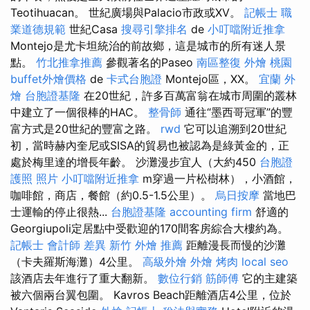
Teotihuacan。 世紀廣場與Palacio市政或XV。
記帳士 職
業道德規範
世紀Casa
搜尋引擎排名
de
小叮噹附近推拿
Montejo是尤卡坦統治的前故鄉，這是城市的所有迷人景
點。
竹北推拿推薦
參觀著名的Paseo
南區整復
外燴 桃園
buffet外燴價格
de
卡式台胞證
Montejo區，XX。
宜蘭 外
燴
台胞證基隆
在20世紀，許多百萬富翁在城市周圍的叢林
中建立了一個很棒的HAC。
整骨師
通往“墨西哥冠軍”的豐
富方式是20世紀的豐富之路。
rwd
它可以追溯到20世紀
初，當時赫內奎尼或SISA的貿易也被認為是綠黃金的，正
處於梅里達的增長年齡。 沙灘漫步宜人（大約450
台胞證
護照 照片
小叮噹附近推拿
m穿過一片松樹林），小酒館，
咖啡館，商店，餐館（約0.5-1.5公里）。
烏日按摩
當地巴
士運輸的停止很熱...
台胞證基隆
accounting firm
舒適的
Georgiupoli定居點中受歡迎的170間客房綜合大樓約為。
記帳士 會計師 差異
新竹 外燴 推薦
距離漫長而慢的沙灘
（卡夫羅斯海灘）4公里。
高級外燴
外燴 烤肉
local seo
該酒店去年進行了重大翻新。
數位行銷
筋師傅
它的主建築
被六個兩台翼包圍。 Kavros Beach距離酒店4公里，位於