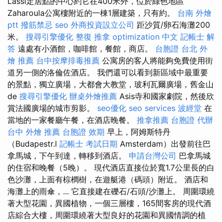
Lassi定居點的中心約它在400米外，位於綠色地區
Zaharoula公寓樓附近的一棟1層建築，只有約。
台南 外燴
ptt
撥筋禁忌
seo
外商投資設立公司
距沙質/卵石海灘200
米。
搜尋引擎優化
整復 推拿
optimization 中文
記帳士 解
答
遠處有小酒館，咖啡館，餐館，商店。
台胞證 台北
外
燴 推薦
台中按摩排毒推薦
公寓房的客人將能夠免費使用街
道另一側的洛倫佐酒店。 我們還可以看到新區域中最重要
的景點，獨立廣場，大都會大教堂，玻利瓦爾廣場，舊金山
de
搜尋引擎優化
辦桌外燴推薦
Asis寺和國家劇院，然後欣
賞法國廣場的城市剪影。
seo優化
seo services
波經堂
在
當地的一家餐廳午餐，在酒店晚餐。
推拿推薦
台胞證 代辦
台中 外燴 推薦
台胞證 效期
早上，阿姆斯特丹
（Budapestr.l
記帳士 考試日期
Amsterdam）出發前往巴
拿馬城，下午到達，轉移到酒店。
申請台灣公司
巴拿馬城
的住宿和晚餐（5晚）。 現代酒店直接位於寬1.7公里長的白
色沙灘，上面有棕櫚樹，在遊艇港（碼頭）附近。 酒店和
海灘上的雨傘，... 它直接建在礫石/石頭/沙灘上。 周圍環繞
著大型花園，異國植物，一個三層樓，165間客房的現代酒
店綜合大樓，周圍環繞著大型良好的花園和異國情調的植