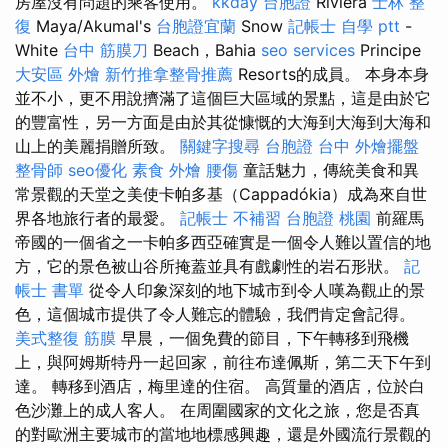
房屋沒有問題的乘客使用。
kkday 台胞證
Riviera
士林 整
復
Maya/Akumal's
台胞證宜蘭
Snow
記帳士 自學 ptt
-
White
台中 筋膜刀
Beach，Bahia
seo services
Principe
大安區 外燴
新竹推拿整骨推薦
Resorts的成員。 本身本身
並不小，更不用說擠滿了這個巨大區域的景點，這是由於它
的豐富性，另一方面是由於其從慷慨的大海到大海到大海和
山上的美麗捐贈所致。
關鍵字搜尋
台胞證 台中
外燴擺盤
整骨師
seo優化
素食 外燴
腰傷
童話魅力，傳統美食和異
常景觀的天堂之美使卡帕多基（Cappadókia）成為來自世
界各地旅行者的最愛。
記帳士 不補習
台胞證 桃園
前羅馬
帝國的一個省之一卡帕多西亞確實是一個令人難以置信的地
方，它的景色被山谷所掩蓋並具有戲劇性的岩石形狀。
記
帳士 書單
從令人印象深刻的地下城市到令人嘆為觀止的景
色，這個城市提供了令人難忘的體驗，我們肯定會記得。
美式整復 筋膜
早晨，一個免費的節目，下午轉移到飛機
上，與阿姆斯特丹一起回家，前往布達佩斯，第二天下午到
達。 轉移到酒店，梅里達的住宿。 高質量的酒店，位於白
色沙灘上的成人客人。 在周圍國家的文化之旅，您是否真
的對歐洲主要城市的當地地標感興趣，還是外國流行景觀的