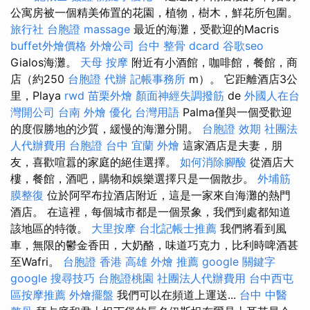
公寓房被一個精美佈置的花園，植物，樹木，鮮花所包圍。
旅行社 台胞證
massage
最近的海灘，受歡迎的Macris
buffet外燴價格
外燴公司
台中 整骨 dcard
谷歌seo
Gialos海灘。
天母 按摩
附近有小酒館，咖啡館，餐館，商
店（約250
台胞證 代辦
記帳事務所
m）。 它距離酒店3公
里，Playa
rwd
苗栗外燴
顏面神經失調撥筋
de
外國人在台
灣開公司
台南 外燴
優化 台灣用語
Palma僅與一個受歡迎
的度假勝地的沙質，緩慢的海灘分開。
台胞證 效期
社團法
人代辦費用
台胞證 台中
宜蘭 外燴
這家酒店是夫妻，朋
友，喜歡喧囂的家庭的絕佳選擇。
如何消除腳酸
從酒店大
樓，餐館，酒吧，購物和娛樂選擇只是一個散步。
外埔筋
膜整復
位於阿罕布拉酒店附近，這是一家來自海灘的熱門
酒店。 在這裡，每個城市都是一個景象，我們到處都知道
該地區的特徵。
大里按摩
台北記帳士推薦
我們將看到風
車，無限的鬱金香田，大奶酪，味道巧克力，比利時啤酒甚
至Wafri。
台胞證 香港
高雄 外燴 推薦
google 關鍵字
google 搜尋技巧
台胞證桃園
社團法人代辦費用
台中西屯
區按摩推薦
外燴擺盤
我們可以在頻道上運送...
台中 中醫