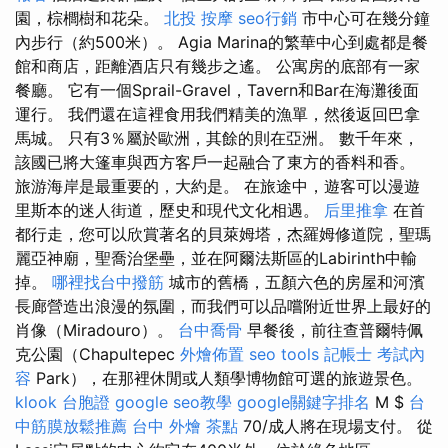
園，棕櫚樹和花朵。
北投 按摩
seo行銷
市中心可在幾分鐘
內步行（約500米）。 Agia Marina的繁華中心到處都是餐
館和商店，距離酒店只有幾步之遙。 公寓房的底部有一家
餐廳。 它有一個Sprail-Gravel，Tavern和Bar在海灘後面
運行。 我們還在這裡食用我們精美的漁單，然後返回巴拿
馬城。 只有3％屬於歐洲，其餘的則在亞洲。 數千年來，
該國已將大篷車與西方客戶一起融合了東方的香料和香。
旅游海岸是最重要的，大約是。 在旅途中，遊客可以漫遊
里斯本的迷人街道，歷史和現代文化相遇。
后里推拿
在首
都行走，您可以欣賞著名的貝萊姆塔，杰羅姆修道院，聖瑪
麗亞神廟，聖喬治堡壘，並在阿爾法斯區的Labirinth中輸
掉。
哪裡找台中撥筋
城市的舊橋，五顏六色的房屋和河濱
長廊營造出浪漫的氛圍，而我們可以品嚐附近世界上最好的
肖像（Miradouro）。
台中喬骨
早餐後，前往查普爾特佩
克公園（Chapultepec
外燴佈置
seo tools
記帳士 考試內
容
Park），在那裡休閒或人類學博物館可選的旅遊景色。
klook 台胞證
google seo教學
google關鍵字排名
M $
台
中筋膜放鬆推薦
台中 外燴 茶點
70/成人將在現場支付。 從