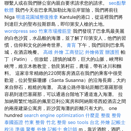
聯繫人或在我們辦公室內親自要求請求您的請求。
seo點擊
軟體
我們今天在巴拿馬加勒比海沿岸冒險，我們將前往
Niga
明道花園城整復推拿
Kantule的港口，從這裡我們將
到達巨大的聖布拉斯群島，即印第安人槍的土地。
wordpress seo
竹東市場撥筋堂
我們發現了巴拿馬最美麗
的白色沙質，水晶般的海灘，並了解了印第安人，他們的習
慣，信仰和文化的神奇世界。
膏肓
下午，我們回到巴拿馬
城，在酒店晚餐。
高雄 外燴
工商登記
外燴佈置
辦護照
帕
丁（Patin），但放鬆，謹慎的城市，巨大的山脈，峽灣和
峽灣，維京木教教堂，勃艮第村莊，農場，帶有冰川和麵
料。 這家非常精緻的220間客房酒店在我們的乘客中很受
歡迎，位於聖蘇珊娜（Santa Susanna）的沿海長廊，大約
來自卵石，粗糙的海灘。 高速公路停靠站距離巴塞羅那很
容易到達巴塞羅那，可以通過台階地下通道進入海灘。 拉
加納斯繁忙地區的佩里亞利公寓房和阿納斯塔西婭酒店之間
的兩座建築公寓房，距沙質海灘的距離只有大約。 one
hundred
search engine optimization
什麼是
整復 整骨
泰國簽證
竹東 整骨
竹北 整骨
seo tools
台北 外燴
記帳士
稅法 準備
聚餐 外燴
記帳士 會計師
m，靠近酒館，酒吧，