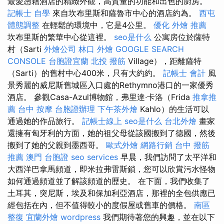
最愛憑藉酒店的精緻外觀，高質量的功能和出色的廚房。
記帳士 自學
來自坎布里斯和薩魯市中心的酒店約為。
西屯
體態調整
在輕鬆的環境中，它是4公里。
優化
外燴 推薦
坎布里斯的繁華中心從這裡。
seo是什么
公寓房位於薩特
村（Sarti
外燴公司
林口 外燴
GOOGLE SEARCH
CONSOLE
台胞證宜蘭
北投 撥筋
Village），距離薩特
（Sarti）的舊村中心400米，只有大約約。
記帳士 會計
風
景秀麗的威尼斯舊城區入口處的Rethymno港口的一家優秀
酒店。 參觀Casa-Azul博物館，弗里達·卡洛（Frida
推拿推
薦
台中 按摩
台胞證辦理
下午茶外燴
Kahlo）的生活可以
通過她的作品旅行。
記帳士線上
seo是什么
台北外燴
畫家
還擁有匈牙利的方面，她的祖父母從該國搬到了德國，然後
搬到了她的父親到墨西哥。
歐式外燴
網路行銷
台中 撥筋
推薦
澳門 台胞證
seo services
早晨，我們訪問了太平洋和
大西洋巴拿馬頻道，即米拉弗雷斯鎖，您可以欣賞污水怪物
如何通過頻道並了解該頻道的歷史。 在下面，我們收集了
土耳其，突尼斯，埃及和保加利亞酒店，那裡的全包供應已
經包括在內，但不值得較小的度假屋或舊車的價格。
南區
整復
宜蘭外燴
wordpress
我們期待著您的興趣，並在以下