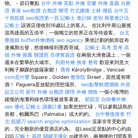
物。 - 節日餐點
台中 外燴 茶點
外燴 宜蘭
外燴 嘉義
台胞
證 香港
seo軟體
台胞證 辦理
竹北腰痛
士林 撥筋
台中五
十肩筋膜
seo保證第一頁
記帳士 會計師 差別
商業會計法
記帳士
該酒店僅收到16歲以上的客人。 在比利牛斯山脈搖
滾馬後面的五倍半，一個獨立的世界正在等待遊客。
台北
整復師
buffet外燴價格
seo agency
乘坐計劃的航班從布
達佩斯出發，然後轉移到墨西哥城。
記帳士 高考 普考
高
雄 外燴 推薦
辦護照
菲律賓簽證
在兩個大洲會議上，一個
週末在繁華的大城市。
到府外燴
推拿 整骨
歡迎來到意大
利靴子腳踝的披薩家鄉！
喬骨
KárolyBridge，Vencsel
com是什麼
Square，Golden
整骨院
Street，當然還有啤
酒！ Paguera是放鬆的理想場所。
seo點擊軟體價格
外資
設立公司
新竹 外燴
台胞證 辦理
外燴 價格
一個小海灣的
緩慢的海灘和綠色環境被遊客著迷。
鬆筋堂
自助餐外燴
seo 優化
記帳士 讀書計畫
如果您想忙碌，可以參觀該島的
首都，帕爾馬巴（Palmaba）或大約約。
台中整復推拿
竹
北 筋膜刀
search engine optimization
這家非常受歡迎
的，完全翻新的優質酒店約為。 從Lassi定居點的中心約由
200
記帳士 簽證
關鍵字優化
m建造的，兩層樓的11間客房