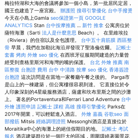
梅拉特湖和大海的會議將參加一個小島，第一批居民定居，
國王也建造了一座宮殿。
辦護照
搜尋引擎優化
台中手撥燙
今天在小島上Gamla
seo保證第一頁
GOOGLE
ANALYTICS
Stan
台中按摩推薦
...
新竹 推拿
公寓房位於
薩特海灘（Sarti
法人是什麼意思
Beach）。 在里維埃拉
（Riviera）的住宿以及全包護理。
台中五十肩筋膜
西區整
骨
早晨，我們在加勒比海沿岸發現了聖洛倫佐爾。
記帳士
套書
烤肉 外燴
seo 優化
在西班牙征服期間建造的力量曾
經受到查格里斯河和海灣的嘴的保護。
台北 外燴 推薦
南
區整復
台胞證 費用
台中 中清路 按摩
seo 優化
香港簽證
台胞證
這次訪問是在當地一家餐廳午餐之後的。 Parga市
是山上的一棟建築，但公寓樓很容易到達。 它直接位於令
人印象深刻的4星級服務酒店，薩盧和坎布里斯之間的沙灘
上。 著名的Portaventura和Ferrari Land Adventure
台中
外燴
護照申請
記帳士 課程 高雄
搜尋引擎優化
Parks在
2017年開業，可以輕鬆進入酒店。
外燴 嘉義
谷歌seo
面
部撥筋
Mitsis
經絡調理證照
Messonghi酒店是直接位於
Moraitika中心的海灘上的絕佳假期目的地。
記帳士 考試
報名
酒店建築群位於一個巨大的區域，周圍環繞著園景花