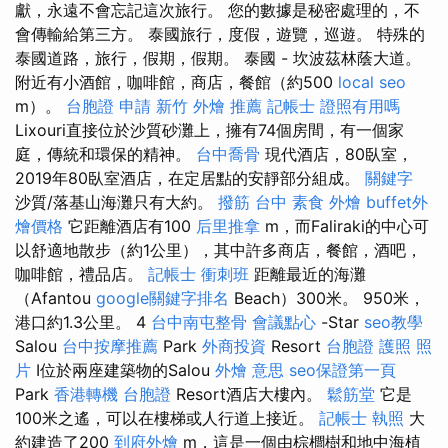
獻，永遠不會忘記這次旅行。 您的數據是秘密處理的，不
會傳輸給第三方。 泰國旅行，度假，遊覽，巡遊。 特殊的
泰國道路，旅行，假期，假期。 泰國 - 坎波茲林蔭大道。
附近有小酒館，咖啡館，商店，餐館（約500
local seo
m）。
台胞證 申請
新竹 外燴 推薦
記帳士 證照有用嗎
Lixouri直接位於沙質砂灘上，擁有74個房間，有一個家
庭，傳統和環保的精神。
台中喬骨
現代酒店，80臥室，
2019年80臥室酒店，在定居點的安靜部分組成。
關鍵字
沙質/落基山海灘只有大約。
撥筋 台中
素食 外燴
buffet外
燴價格
它距離酒店有100
后里推拿
m，而Faliraki的中心可
以舒適地散步（約1公里），其中許多商店，餐館，酒吧，
咖啡館，禮品店。
記帳士 衝刺班
距離最近的海灘
（Afantou
google關鍵字排名
Beach）300米。 950米，
港口約1.3公里。 4
台中南屯整骨
會議點心
-Star
seo教學
Salou
台中按摩推薦
Park
外商投資
Resort
台胞證 護照 照
片
I位於兩座建築物的Salou
外燴 意思
seo保證第一頁
Park
香港轉機 台胞證
Resort酒店大樓內。
鬆筋堂
它是
100米之遙，可以在樓梯或人行道上接近。
記帳士 執照
大
約建造了200
到府外燴
m，這是一個由棕櫚樹和地中海植