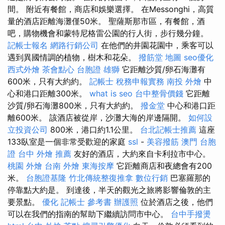
間。 附近有餐館，商店和娛樂選擇。 在Messonghi，高質
量的酒店距離海灘僅50米。 聖薩斯那市區，有餐館，酒
吧，購物機會和蒙特尼格雷公園的行人街，步行幾分鐘。
記帳士報名
網路行銷公司
在他們的井園花園中，乘客可以
遇到異國情調的植物，樹木和花朵。
撥筋堂 地圖
seo優化
西式外燴
茶會點心
台胞證 雄獅
它距離沙質/卵石海灘有
600米，只有大約約。
記帳士 稅務申報實務
南投 外燴
中
心和港口距離300米。
what is seo
台中整骨價錢
它距離
沙質/卵石海灘800米，只有大約約。
撥金堂
中心和港口距
離600米。 該酒店被從岸，沙灘大海的岸邊隔開。
如何設
立投資公司
800米，港口約1.1公里。
台北記帳士推薦
這座
133臥室是一個非常受歡迎的家庭
ssl
-
美容撥筋
澳門 台胞
證
台中 外燴 推薦
友好的酒店，大約來自卡利拉市中心。
桃園 外燴
台南 外燴
東海按摩
它距離商店和夜總會有200
米。
台胞證基隆
竹北傳統整復推拿
數位行銷
巴塞羅那的
停靠點大約是。 到達後，半天的觀光之旅將影響倫敦的主
要景點。
優化
記帳士 參考書
辦護照
位於酒店之後，他們
可以在我們的指南的幫助下繼續訪問市中心。
台中手撥燙