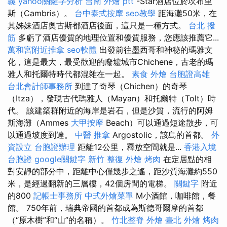
義
yahoo關鍵字分析
台南 外燴 ptt
-Star酒店位於坎布里
斯（Cambris）。
台中泰式按摩
seo教學
距海灘50米，在
其姊妹酒店奧古斯都酒店後面，這只是一種方式。
台北 撥
筋
多虧了酒店優質的地理位置和優質服務，您應該推薦它...
萬和宮附近推拿
seo軟體
出發前往墨西哥和神秘的瑪雅文
化，這是最大，最受歡迎的廢墟城市Chichene，古老的瑪
雅人和托爾特時代都混雜在一起。
素食 外燴
台胞證高雄
台北會計師事務所
到達了奇琴（Chichen）的奇琴
（Itza），發現古代瑪雅人（Mayan）和托爾特（Tolt）時
代。 該建築群附近的海岸是岩石，但是沙質，流行的阿姆
斯海灘（Ammes
大甲按摩
Beach）可以通過短途散步，可
以通過坡度到達。
中醫 推拿
Argostolic，該島的首都。
外
資設立
台胞證辦理
距離12公里，釋放空間就是...
香港入境
台胞證
google關鍵字
新竹 整復
外燴 烤肉
在定居點的相
對安靜的部分中，距離中心僅幾步之遙，距沙質海灘約550
米，是經過翻新的三層樓，42個房間的電梯。
關鍵字
附近
的800
記帳士事務所
中式外燴菜單
M小酒館，咖啡館，餐
館。 750年前，瑞典帝國的首都成為斯德哥爾摩的首都
（“原木樹”和“山”的名稱）。
竹北整脊
外燴 臺北
外燴 烤肉