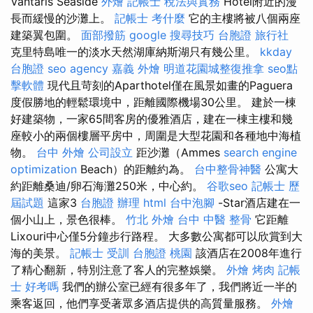
Vantaris Seaside
外燴
記帳士 稅法與實務
Hotel附近的漫
長而緩慢的沙灘上。
記帳士 考什麼
它的主樓將被八個兩座
建築翼包圍。
面部撥筋
google 搜尋技巧
台胞證 旅行社
克里特島唯一的淡水天然湖庫納斯湖只有幾公里。
kkday
台胞證
seo agency
嘉義 外燴
明道花園城整復推拿
seo點
擊軟體
現代且苛刻的Aparthotel僅在風景如畫的Paguera
度假勝地的輕鬆環境中，距離國際機場30公里。 建於一棟
好建築物，一家65間客房的優雅酒店，建在一棟主樓和幾
座較小的兩個樓層平房中，周圍是大型花園和各種地中海植
物。
台中 外燴
公司設立
距沙灘（Ammes
search engine
optimization
Beach）的距離約為。
台中整骨神醫
公寓大
約距離桑迪/卵石海灘250米，中心約。
谷歌seo
記帳士 歷
屆試題
這家3
台胞證 辦理
html
台中泡腳
-Star酒店建在一
個小山上，景色很棒。
竹北 外燴
台中 中醫 整骨
它距離
Lixouri中心僅5分鐘步行路程。 大多數公寓都可以欣賞到大
海的美景。
記帳士 受訓
台胞證 桃園
該酒店在2008年進行
了精心翻新，特別注意了客人的完整娛樂。
外燴 烤肉
記帳
士 好考嗎
我們的辦公室已經有很多年了，我們將近一半的
乘客返回，他們享受著眾多酒店提供的高質量服務。
外燴