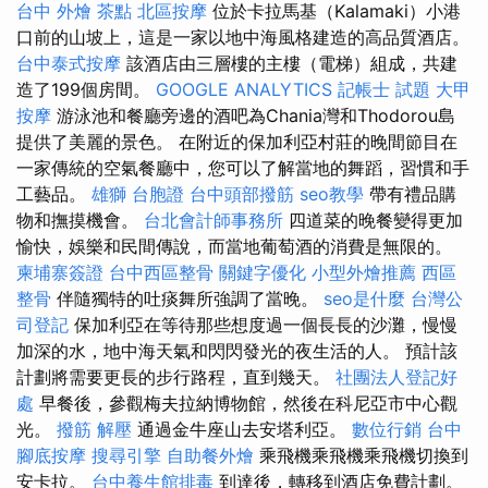
台中 外燴 茶點
北區按摩
位於卡拉馬基（Kalamaki）小港
口前的山坡上，這是一家以地中海風格建造的高品質酒店。
台中泰式按摩
該酒店由三層樓的主樓（電梯）組成，共建
造了199個房間。
GOOGLE ANALYTICS
記帳士 試題
大甲
按摩
游泳池和餐廳旁邊的酒吧為Chania灣和Thodorou島
提供了美麗的景色。 在附近的保加利亞村莊的晚間節目在
一家傳統的空氣餐廳中，您可以了解當地的舞蹈，習慣和手
工藝品。
雄獅 台胞證
台中頭部撥筋
seo教學
帶有禮品購
物和撫摸機會。
台北會計師事務所
四道菜的晚餐變得更加
愉快，娛樂和民間傳說，而當地葡萄酒的消費是無限的。
柬埔寨簽證
台中西區整骨
關鍵字優化
小型外燴推薦
西區
整骨
伴隨獨特的吐痰舞所強調了當晚。
seo是什麼
台灣公
司登記
保加利亞在等待那些想度過一個長長的沙灘，慢慢
加深的水，地中海天氣和閃閃發光的夜生活的人。 預計該
計劃將需要更長的步行路程，直到幾天。
社團法人登記好
處
早餐後，參觀梅夫拉納博物館，然後在科尼亞市中心觀
光。
撥筋 解壓
通過金牛座山去安塔利亞。
數位行銷
台中
腳底按摩
搜尋引擎
自助餐外燴
乘飛機乘飛機乘飛機切換到
安卡拉。
台中養生館排毒
到達後，轉移到酒店免費計劃。