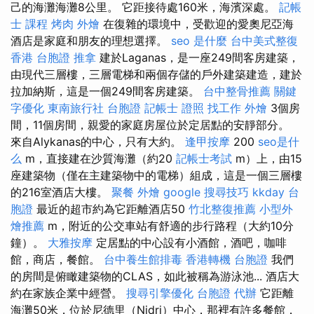
己的海灘海灘8公里。 它距接待處160米，海濱深處。
記帳
士 課程
烤肉 外燴
在復雜的環境中，受歡迎的愛奧尼亞海
酒店是家庭和朋友的理想選擇。
seo 是什麼
台中美式整復
香港 台胞證
推拿
建於Laganas，是一座249間客房建築，
由現代三層樓，三層電梯和兩個存儲的戶外建築建造，建於
拉加納斯，這是一個249間客房建築。
台中整骨推薦
關鍵
字優化
東南旅行社 台胞證
記帳士 證照 找工作
外燴
3個房
間，11個房間，親愛的家庭房屋位於定居點的安靜部分。
來自Alykanas的中心，只有大約。
逢甲按摩
200
seo是什
么
m，直接建在沙質海灘（約20
記帳士考試
m）上，由15
座建築物（僅在主建築物中的電梯）組成，這是一個三層樓
的216室酒店大樓。
聚餐 外燴
google 搜尋技巧
kkday 台
胞證
最近的超市約為它距離酒店50
竹北整復推薦
小型外
燴推薦
m，附近的公交車站有舒適的步行路程（大約10分
鐘）。
大雅按摩
定居點的中心設有小酒館，酒吧，咖啡
館，商店，餐館。
台中養生館排毒
香港轉機 台胞證
我們
的房間是俯瞰建築物的CLAS，如此被稱為游泳池... 酒店大
約在家族企業中經營。
搜尋引擎優化
台胞證 代辦
它距離
海灘50米，位於尼德里（Nidri）中心，那裡有許多餐館，