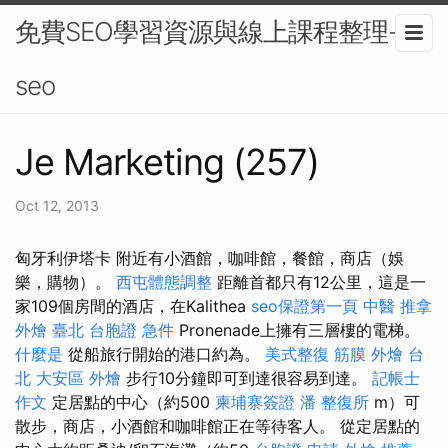
免費SEO學習資源與線上課程整理-
seo
Je Marketing (257)
Oct 12, 2013
匈牙利伊塔卡 附近有小酒館，咖啡館，餐館，商店（娛
樂，購物）。
西屯體態調整
距離首都只有12公里，這是一
家109個房間的酒店，在Kalithea
seo保證第一頁
中醫 推拿
外燴 臺北
台胞證 急件
Pronenade上擁有三層樓的電梯。
什麼是
從船旅行開始的港口約為。
美式整復 筋膜
外燴 台
北
大安區 外燴
步行10分鐘即可到達很容易到達。
記帳士
作文
定居點的中心（約500
柬埔寨簽證
潘 整復所
m）可
散步，商店，小酒館和咖啡館正在等待客人。 從定居點的