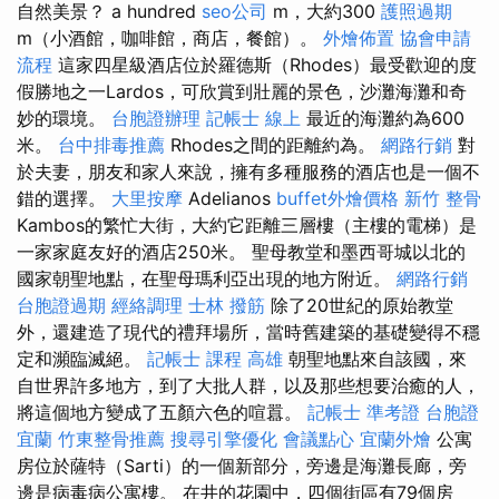
自然美景？ a hundred
seo公司
m，大約300
護照過期
m（小酒館，咖啡館，商店，餐館）。
外燴佈置
協會申請
流程
這家四星級酒店位於羅德斯（Rhodes）最受歡迎的度
假勝地之一Lardos，可欣賞到壯麗的景色，沙灘海灘和奇
妙的環境。
台胞證辦理
記帳士 線上
最近的海灘約為600
米。
台中排毒推薦
Rhodes之間的距離約為。
網路行銷
對
於夫妻，朋友和家人來說，擁有多種服務的酒店也是一個不
錯的選擇。
大里按摩
Adelianos
buffet外燴價格
新竹 整骨
Kambos的繁忙大街，大約它距離三層樓（主樓的電梯）是
一家家庭友好的酒店250米。 聖母教堂和墨西哥城以北的
國家朝聖地點，在聖母瑪利亞出現的地方附近。
網路行銷
台胞證過期
經絡調理
士林 撥筋
除了20世紀的原始教堂
外，還建造了現代的禮拜場所，當時舊建築的基礎變得不穩
定和瀕臨滅絕。
記帳士 課程 高雄
朝聖地點來自該國，來
自世界許多地方，到了大批人群，以及那些想要治癒的人，
將這個地方變成了五顏六色的喧囂。
記帳士 準考證
台胞證
宜蘭
竹東整骨推薦
搜尋引擎優化
會議點心
宜蘭外燴
公寓
房位於薩特（Sarti）的一個新部分，旁邊是海灘長廊，旁
邊是病毒病公寓樓。 在井的花園中，四個街區有79個房