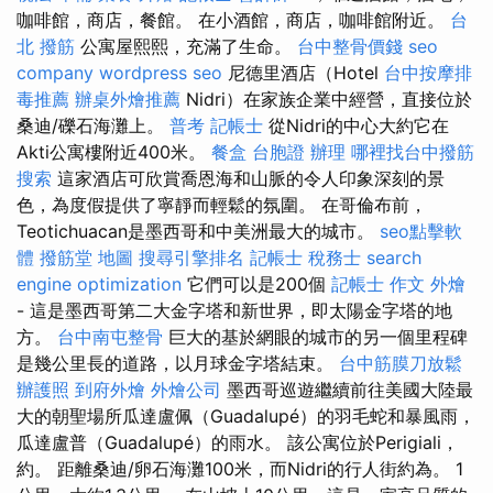
咖啡館，商店，餐館。 在小酒館，商店，咖啡館附近。
台
北 撥筋
公寓屋熙熙，充滿了生命。
台中整骨價錢
seo
company
wordpress seo
尼德里酒店（Hotel
台中按摩排
毒推薦
辦桌外燴推薦
Nidri）在家族企業中經營，直接位於
桑迪/礫石海灘上。
普考 記帳士
從Nidri的中心大約它在
Akti公寓樓附近400米。
餐盒
台胞證 辦理
哪裡找台中撥筋
搜索
這家酒店可欣賞喬恩海和山脈的令人印象深刻的景
色，為度假提供了寧靜而輕鬆的氛圍。 在哥倫布前，
Teotichuacan是墨西哥和中美洲最大的城市。
seo點擊軟
體
撥筋堂 地圖
搜尋引擎排名
記帳士 稅務士
search
engine optimization
它們可以是200個
記帳士 作文
外燴
- 這是墨西哥第二大金字塔和新世界，即太陽金字塔的地
方。
台中南屯整骨
巨大的基於網眼的城市的另一個里程碑
是幾公里長的道路，以月球金字塔結束。
台中筋膜刀放鬆
辦護照
到府外燴
外燴公司
墨西哥巡遊繼續前往美國大陸最
大的朝聖場所瓜達盧佩（Guadalupé）的羽毛蛇和暴風雨，
瓜達盧普（Guadalupé）的雨水。 該公寓位於Perigiali，
約。 距離桑迪/卵石海灘100米，而Nidri的行人街約為。 1