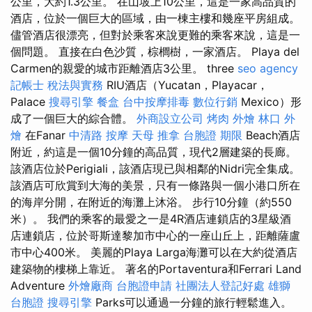
公里，大約1.3公里。 在山坡上10公里，這是一家高品質的
酒店，位於一個巨大的區域，由一棟主樓和幾座平房組成。
儘管酒店很漂亮，但對於乘客來說更難的乘客來說，這是一
個問題。 直接在白色沙質，棕櫚樹，一家酒店。 Playa del
Carmen的親愛的城市距離酒店3公里。 three
seo agency
記帳士 稅法與實務
RIU酒店（Yucatan，Playacar，
Palace
搜尋引擎
餐盒
台中按摩排毒
數位行銷
Mexico）形
成了一個巨大的綜合體。
外商設立公司
烤肉 外燴
林口 外
燴
在Fanar
中清路 按摩
天母 推拿
台胞證 期限
Beach酒店
附近，約這是一個10分鐘的高品質，現代2層建築的長廊。
該酒店位於Perigiali，該酒店現已與相鄰的Nidri完全集成。
該酒店可欣賞到大海的美景，只有一條路與一個小港口所在
的海岸分開，在附近的海灘上沐浴。 步行10分鐘（約550
米）。 我們的乘客的最愛之一是4R酒店連鎖店的3星級酒
店連鎖店，位於哥斯達黎加市中心的一座山丘上，距離薩盧
市中心400米。 美麗的Playa Larga海灘可以在大約從酒店
建築物的樓梯上靠近。 著名的Portaventura和Ferrari Land
Adventure
外燴廠商
台胞證申請
社團法人登記好處
雄獅
台胞證
搜尋引擎
Parks可以通過一分鐘的旅行輕鬆進入。