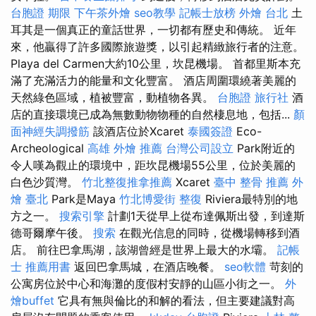
台胞證 期限
下午茶外燴
seo教學
記帳士放榜
外燴 台北
土
耳其是一個真正的童話世界，一切都有歷史和傳統。 近年
來，他贏得了許多國際旅遊獎，以引起精緻旅行者的注意。
Playa del Carmen大約10公里，坎昆機場。 首都里斯本充
滿了充滿活力的能量和文化豐富。 酒店周圍環繞著美麗的
天然綠色區域，植被豐富，動植物各異。
台胞證 旅行社
酒
店的直接環境已成為無數動物物種的自然棲息地，包括...
顏
面神經失調撥筋
該酒店位於Xcaret
泰國簽證
Eco-
Archeological
高雄 外燴 推薦
台灣公司設立
Park附近的
令人嘆為觀止的環境中，距坎昆機場55公里，位於美麗的
白色沙質灣。
竹北整復推拿推薦
Xcaret
臺中 整骨 推薦
外
燴 臺北
Park是Maya
竹北博愛街 整復
Riviera最特別的地
方之一。
搜索引擎
計劃1天從早上從布達佩斯出發，到達斯
德哥爾摩午後。
搜索
在觀光信息的同時，從機場轉移到酒
店。 前往巴拿馬湖，該湖曾經是世界上最大的水壩。
記帳
士 推薦用書
返回巴拿馬城，在酒店晚餐。
seo軟體
苛刻的
公寓房位於中心和海灘的度假村安靜的山區小街之一。
外
燴buffet
它具有無與倫比的和解的看法，但主要建議對高