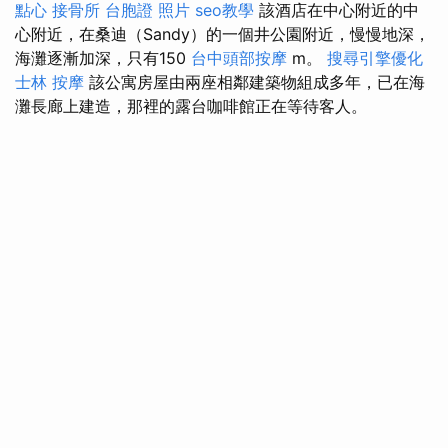
點心
接骨所
台胞證 照片
seo教學
該酒店在中心附近的中
心附近，在桑迪（Sandy）的一個井公園附近，慢慢地深，
海灘逐漸加深，只有150
台中頭部按摩
m。
搜尋引擎優化
士林 按摩
該公寓房屋由兩座相鄰建築物組成多年，已在海
灘長廊上建造，那裡的露台咖啡館正在等待客人。