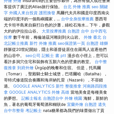
外燴
外燴
Insurance的主要合作夥伴，為所有個人或社會乘
客提供了廣泛的Atlas旅行保險。
台北 外燴 推薦
seo 關鍵
字
外國人來台投資
護照換發
馬爾代夫共和國是印度西南尖
端的印度洋的一個島嶼國家，...
台中全身按摩推薦
墨西哥
尤卡坦半島來自蘇打白色的沙灘，綠松石海水... 下午，參觀
大約的伊拉拉山谷。
大里按摩推薦
台胞證 台中
台中西屯
按摩
數千年前，梅倫迪茲河雕刻到火山岩。
外燴 臺北
台
北記帳士推薦
新竹 外燴 推薦
seo保證第一頁
台胞證 雄獅
靜脈從20世紀開始，隱士和基督徒居住在羅馬人追逐他們
的山谷中。
seo公司
記帳士 書 ptt
漫步在小徑上，您可以
看許多洞穴住宅和裝飾有五顏六色的壁畫的教堂。
台中整
復推拿
到府外燴
Ürgüp的晚餐和住宿。 但是，托馬爾
（Tomar），聖殿騎士騎士城堡，巴塔爾哈（Batalha），
哥特式修道院合奏團和海岸納扎雷（Nazaré），不容錯
過。
GOOGLE ANALYTICS
新竹 整復推拿
河南路四段推
拿
GOOGLE ANALYTICS
外燴 高雄
當地美食是每種美食
的夢想。
記帳士報名
台胞證台中
外燴 桃園
海鮮，新鮮的
魚，著名的葡萄牙葡萄酒和糊狀de
宜蘭外燴
台胞證 遺失
台中市整骨
考記帳士
nata糖果都為我們的味蕾做出了貢