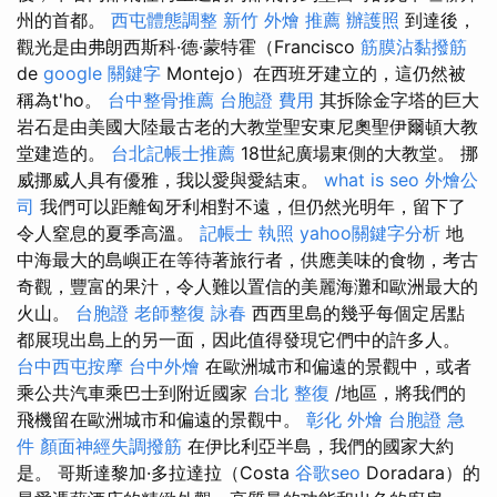
州的首都。
西屯體態調整
新竹 外燴 推薦
辦護照
到達後，
觀光是由弗朗西斯科·德·蒙特霍（Francisco
筋膜沾黏撥筋
de
google 關鍵字
Montejo）在西班牙建立的，這仍然被
稱為t'ho。
台中整骨推薦
台胞證 費用
其拆除金字塔的巨大
岩石是由美國大陸最古老的大教堂聖安東尼奧聖伊爾頓大教
堂建造的。
台北記帳士推薦
18世紀廣場東側的大教堂。 挪
威挪威人具有優雅，我以愛與愛結束。
what is seo
外燴公
司
我們可以距離匈牙利相對不遠，但仍然光明年，留下了
令人窒息的夏季高溫。
記帳士 執照
yahoo關鍵字分析
地
中海最大的島嶼正在等待著旅行者，供應美味的食物，考古
奇觀，豐富的果汁，令人難以置信的美麗海灘和歐洲最大的
火山。
台胞證
老師整復 詠春
西西里島的幾乎每個定居點
都展現出島上的另一面，因此值得發現它們中的許多人。
台中西屯按摩
台中外燴
在歐洲城市和偏遠的景觀中，或者
乘公共汽車乘巴士到附近國家
台北 整復
/地區，將我們的
飛機留在歐洲城市和偏遠的景觀中。
彰化 外燴
台胞證 急
件
顏面神經失調撥筋
在伊比利亞半島，我們的國家大約
是。 哥斯達黎加·多拉達拉（Costa
谷歌seo
Doradara）的