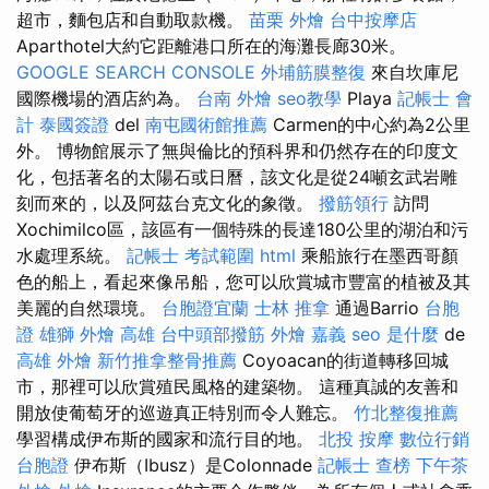
超市，麵包店和自動取款機。
苗栗 外燴
台中按摩店
Aparthotel大約它距離港口所在的海灘長廊30米。
GOOGLE SEARCH CONSOLE
外埔筋膜整復
來自坎庫尼
國際機場的酒店約為。
台南 外燴
seo教學
Playa
記帳士 會
計
泰國簽證
del
南屯國術館推薦
Carmen的中心約為2公里
外。 博物館展示了無與倫比的預科界和仍然存在的印度文
化，包括著名的太陽石或日曆，該文化是從24噸玄武岩雕
刻而來的，以及阿茲台克文化的象徵。
撥筋領行
訪問
Xochimilco區，該區有一個特殊的長達180公里的湖泊和污
水處理系統。
記帳士 考試範圍
html
乘船旅行在墨西哥顏
色的船上，看起來像吊船，您可以欣賞城市豐富的植被及其
美麗的自然環境。
台胞證宜蘭
士林 推拿
通過Barrio
台胞
證 雄獅
外燴 高雄
台中頭部撥筋
外燴 嘉義
seo 是什麼
de
高雄 外燴
新竹推拿整骨推薦
Coyoacan的街道轉移回城
市，那裡可以欣賞殖民風格的建築物。 這種真誠的友善和
開放使葡萄牙的巡遊真正特別而令人難忘。
竹北整復推薦
學習構成伊布斯的國家和流行目的地。
北投 按摩
數位行銷
台胞證
伊布斯（Ibusz）是Colonnade
記帳士 查榜
下午茶