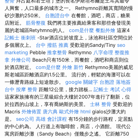
整骨
拜占庭和君士坦丁堡的長名伊斯坦布爾是土耳其最令
人興奮，人口最多的城市之一。 Rethymno距離其寬闊的慢
砂沙灘約250米。
台胞證台中
在餐館，酒吧，商店，糖果
店附近。
筋骨整復
我們將主要推薦給乘客和那些會發現美
麗的老城區Retyhmno的人。
com是什麼
餐點外燴
這家4
記帳士 衝刺班
-Star酒店位於坡度上，泳池和社區空間位於
多個層次上。
台中 撥筋 推薦
受歡迎的Sandy/Tiny
seo
marketing
Pebble
推拿整骨
Rethymno
八字命理 整復推
拿
外燴公司
Beach只有150米，而餐館，酒吧和商店則位
於酒店附近。
com是什麼
外燴 新竹
Rethymno美麗的威尼
斯老城區距離酒店約1.5公里。 流行的，輕鬆的海灘可以在
一條瀝青路線上短途散步。
google 關鍵字
台胞證 落地簽
台中 按摩 整骨
距離12公里，接力踏板...
記帳士 考試 心得
這家家族擁有的三星級綜合大樓於2007年進行了翻新，位
於拉西的山坡上，享有喬納斯的美景。
士林 整骨
受歡迎的
Macris
外燴佈置
唐六典
歐式外燴
html
gialos沙灘大約
是。
seo公司
高雄 會計課程
有15分鐘的步行路程，定居點
的中心約為。 人行道上有咖啡館，商店，小酒館。 現代公
寓房距離沙灘（Sandy Beach）僅幾步之遙。 它距離750