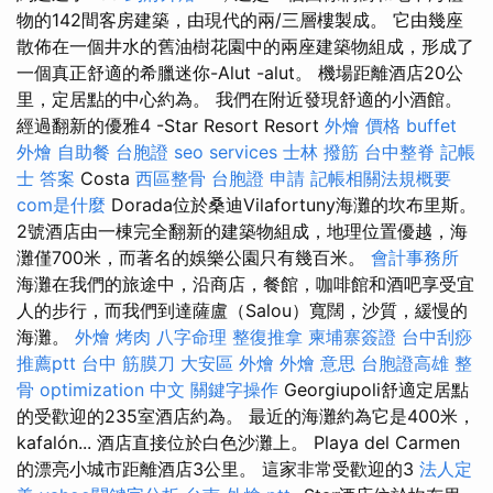
物的142間客房建築，由現代的兩/三層樓製成。 它由幾座
散佈在一個井水的舊油樹花園中的兩座建築物組成，形成了
一個真正舒適的希臘迷你-Alut -alut。 機場距離酒店20公
里，定居點的中心約為。 我們在附近發現舒適的小酒館。
經過翻新的優雅4 -Star Resort Resort
外燴 價格
buffet
外燴
自助餐
台胞證
seo services
士林 撥筋
台中整脊
記帳
士 答案
Costa
西區整骨
台胞證 申請
記帳相關法規概要
com是什麼
Dorada位於桑迪Vilafortuny海灘的坎布里斯。
2號酒店由一棟完全翻新的建築物組成，地理位置優越，海
灘僅700米，而著名的娛樂公園只有幾百米。
會計事務所
海灘在我們的旅途中，沿商店，餐館，咖啡館和酒吧享受宜
人的步行，而我們到達薩盧（Salou）寬闊，沙質，緩慢的
海灘。
外燴 烤肉
八字命理 整復推拿
柬埔寨簽證
台中刮痧
推薦ptt
台中 筋膜刀
大安區 外燴
外燴 意思
台胞證高雄
整
骨
optimization 中文
關鍵字操作
Georgiupoli舒適定居點
的受歡迎的235室酒店約為。 最近的海灘約為它是400米，
kafalón... 酒店直接位於白色沙灘上。 Playa del Carmen
的漂亮小城市距離酒店3公里。 這家非常受歡迎的3
法人定