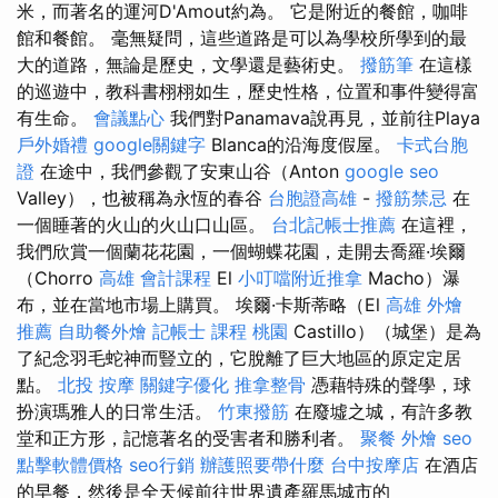
米，而著名的運河D'Amout約為。 它是附近的餐館，咖啡
館和餐館。 毫無疑問，這些道路是可以為學校所學到的最
大的道路，無論是歷史，文學還是藝術史。
撥筋筆
在這樣
的巡遊中，教科書栩栩如生，歷史性格，位置和事件變得富
有生命。
會議點心
我們對Panamava說再見，並前往Playa
戶外婚禮
google關鍵字
Blanca的沿海度假屋。
卡式台胞
證
在途中，我們參觀了安東山谷（Anton
google seo
Valley），也被稱為永恆的春谷
台胞證高雄
-
撥筋禁忌
在
一個睡著的火山的火山口山區。
台北記帳士推薦
在這裡，
我們欣賞一個蘭花花園，一個蝴蝶花園，走開去喬羅·埃爾
（Chorro
高雄 會計課程
El
小叮噹附近推拿
Macho）瀑
布，並在當地市場上購買。 埃爾·卡斯蒂略（El
高雄 外燴
推薦
自助餐外燴
記帳士 課程 桃園
Castillo）（城堡）是為
了紀念羽毛蛇神而豎立的，它脫離了巨大地區的原定定居
點。
北投 按摩
關鍵字優化
推拿整骨
憑藉特殊的聲學，球
扮演瑪雅人的日常生活。
竹東撥筋
在廢墟之城，有許多教
堂和正方形，記憶著名的受害者和勝利者。
聚餐 外燴
seo
點擊軟體價格
seo行銷
辦護照要帶什麼
台中按摩店
在酒店
的早餐，然後是全天候前往世界遺產羅馬城市的