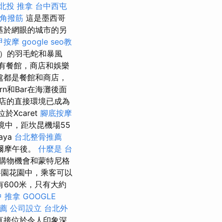
北投 推拿
台中西屯
角撥筋
這是墨西哥
基於網眼的城市的另
甲按摩
google seo教
é）的羽毛蛇和暴風
近有餐館，商店和娛樂
心到處都是餐館和商店，
rn和Bar在海灘後面
店的直接環境已成為
於Xcaret
腳底按摩
境中，距坎昆機場55
aya
台北整骨推薦
爾摩午後。
什麼是
台
購物機會和蒙特尼格
園花園中，乘客可以
有600米，只有大約
 推拿
GOOGLE
薦
公司設立
台北外
它直接位於令人印象深