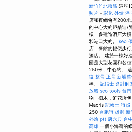
新竹竹北撥筋
這座1
照片
-
彰化 外燴
潘
店和夜總會有200
的中心大約距桑迪/
樓，多建造酒店大樓
和港口大約。
seo 
店，餐館的輕便步
酒店。 建於一棟好
圍是大型花園和各種地
250米，中心約。 這
復 整骨
正骨
新埔整
棒。
記帳士 會計師
放鬆
seo tools
台南
物，樹木，鮮花所
Macris
記帳士 證照
250
台胞證 雄獅
新
外燴 ptt
唐六典
台
高雄
一個小海灣的