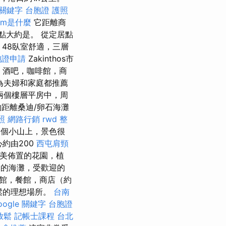
 關鍵字
台胞證 護照
om是什麼
它距離商
點大約是。 從定居點
48臥室舒適，三層
胞證申請
Zakinthos市
館，酒吧，咖啡館，商
為夫婦和家庭都推薦
兩個樓層平房中，周
約距離桑迪/卵石海灘
照
網路行銷
rwd
整
在一個小山上，景色很
心約由200
西屯肩頸
精美佈置的花園，植
的海灘，受歡迎的
館，餐館，商店（約
放鬆的理想場所。
台南
oogle 關鍵字
台胞證
放鬆
記帳士課程 台北