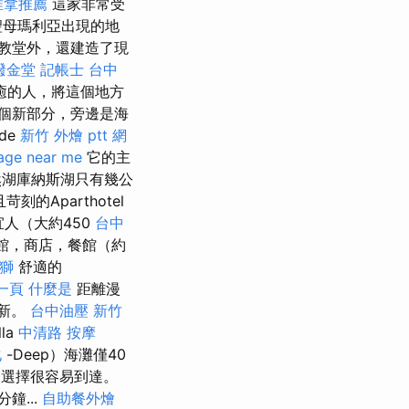
推拿推薦
這家非常受
聖母瑪利亞出現的地
始教堂外，還建造了現
撥金堂
記帳士
台中
癒的人，將這個地方
一個新部分，旁邊是海
de
新竹 外燴 ptt
網
age near me
它的主
湖庫納斯湖只有幾公
刻的Aparthotel
宜人（大約450
台中
館，商店，餐館（約
雄獅
舒適的
一頁
什麼是
距離漫
新。
台中油壓
新竹
lla
中清路 按摩
化
-Deep）海灘僅40
選擇很容易到達。
分鐘...
自助餐外燴