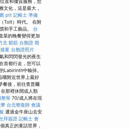
位置和優質服務，您
雅文化，這是最大，
 ptt
記帳士 準備
（Tolt）時代。 在附
習慣和手工藝品。
台
道菜的晚餐變得更加
竹北
鬆筋
台胞證 期
 接案
台胞證照片
氣和閃閃發光的夜生
在首都行走，您可以
irinth中輸掉。
品嚐附近世界上最好
早餐後，前往查普爾
），在那裡休閒或人類
埔整骨
70/成人將在現
按摩
台北整復師
會議
酸
通過金牛座山去安
杜拜簽證
記帳士 會
個真正的童話世界，