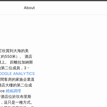
About
酒店可欣賞到大海的美
約550米）。 酒店
灘上。 距離拉加納斯
第二位成員，3 -
OOGLE ANALYTICS
3間客房的家族企業直
r酒店大樓的第二位成
ace
經絡調理
ar酒店位於坎布里斯
面，這只是一種方式。