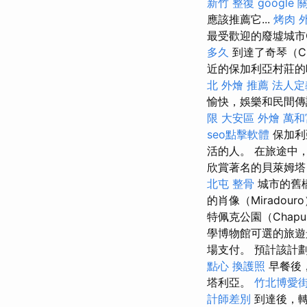
新竹 整復
google
應該推薦它...
烤肉 
最受歡迎的廢墟城市C
多久
到達了奇琴（Ch
近的保加利亞村莊的
北 外燴 推薦
法人定
愉快，娛樂和民間傳
限
大安區 外燴
萬和
seo點擊軟體
保加利
活的人。 在旅途中
欣賞著名的貝萊姆塔，
北屯 整骨
城市的舊
的肖像（Miradour
特佩克公園（Chapul
學博物館可選的旅
場支付。 預計該計
點心
換護照
早餐後
塔利亞。
竹北博愛街
計師差別
到達後，