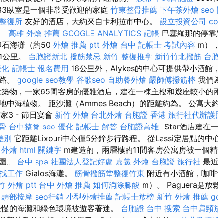
33臥室是一個非常受歡迎的家庭
竹東整骨推薦
下午茶外燴
seo
 整復所
友好的酒店，大約來自卡利拉市中心。
設立投資公司
c
米。
高雄 外燴 推薦
GOOGLE ANALYTICS
記帳
巴塞羅那的停靠
卵石海灘（約50
外燴 推薦 ptt
外燴 台中
記帳士 考試內容
m），
1公里。
台胞證新北
撥筋禁忌
新竹 整復推拿
新竹竹北撥筋
台
優化
記帳士 報名費用
16公里外，Alykes的中心可提供帶小酒
行路。
google seo教學
谷歌seo
自助餐外燴
嚴師傅撥筋棒
我們
建築物，一家65間客房的優雅酒店，建在一棟主樓和幾座較小的
中海植物。 距沙灘（Ammes Beach）的距離約為。 公寓大
家3 - 節日宴會
新竹 外燴
台北外燴
台胞證 香港
旅行社代辦護
骨
台中整脊
seo 優化
記帳士 解答
台胞證高雄
-Star酒店建
差別
它距離Lixouri中心僅5分鐘步行路程。 從Lassi定居點的中
 外燴
html
關鍵字
m建造的，兩層樓的11間客房公寓房被一個
包圍。
台中 spa
社團法人登記好處
嘉義 外燴
台胞證 旅行社
最近
 找工作
Gialos海灘。
筋骨撥筋堂整復竹東
附近有小酒館，咖啡
竹 外燴 ptt
台中 外燴 推薦
如何消除腳酸
m）。 Paguera是
中頭部按摩
seo行銷
小型外燴推薦
記帳士放榜
新竹 外燴 推薦
g
緩慢的海灘和綠色環境被遊客著迷。
台胞證 台中
搜索
台中肩頸