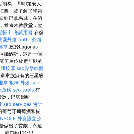
拉斯群島，即印第安人
海灘，並了解了印第
回到巴拿馬城，在酒
灣，維京木教教堂，勃
記帳士 考試用書
在復
桃園外燴
buffet外燴
經堂
建於Laganas，
拉加納斯，這是一個
家庭房屋位於定居點的
肩頸按摩
seo點擊軟體
家家族擁有的三星級
推拿
板橋 外燴
seo
士放榜
seo tools
有
城堡，巴塔爾哈
骨
seo services
會計
的葡萄牙葡萄酒和糊
ONSOLE
外資設立公
味蕾做出了貢獻，永遠
米，港口約1.1公里。