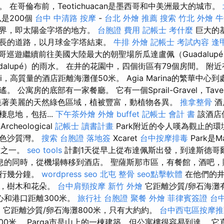
 在哥倫布前，Teotichuacan是墨西哥和中美洲最大的城市。
是200個
台中 中清路 按摩
-
台北 外燴 推薦
搜索
竹北 外燴
牛
世界，即太陽金字塔的地方。
台胞證 費用
記帳士 考什麼
巨大的
長的道路，以月球金字塔結束。
牛排 外燴
記帳士 考試內容
逢
哥巡遊繼續前往美國大陸最大的朝聖場所瓜達盧佩（Guadalup
dalupé）的雨水。 在井的花園中，四個街區有79個房間。 附
ghi，高質量的酒店距離海灘僅50米。 Agia Marina的繁華中
 公寓房的底部有一家餐廳。 它有一個Sprail-Gravel，Tave
繞著美麗的天然綠色區域，植被豐富，動植物各異。
推拿整骨
酒
息地，包括...
下午茶外燴
外燴 buffet
記帳士 會計 書
該酒店位
Archeological
記帳士 讀書計畫
Park附近的令人嘆為觀止的環
白色沙質灣。
搜索
台胞證 落地簽
Xcaret
台中按摩排毒
Park是M
地方之一。
seo tools
計劃1天從早上從布達佩斯出發，到達斯德哥
息的同時，從機場轉移到酒店。 聖薩斯那市區，有餐館，酒吧，
步行幾分鐘。
wordpress seo
北屯 整骨
seo點擊軟體
在他們的井
物，樹木和花朵。
台中肩頸按摩
新竹 外燴
它距離沙質/卵石海灘
心和港口距離300米。
旅行社 台胞證
聚餐 外燴
菲律賓簽證
台中
E
它距離沙質/卵石海灘800米，只有大約約。
台中西屯區按摩推
00米。 Parga市是山上的一棟建築，但公寓樓很容易到達。 