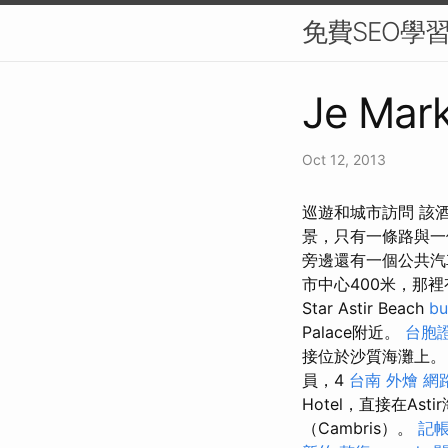
免費SEO學
Je Mark
Oct 12, 2013
巡遊和城市訪問 該酒店
景，只有一條路與一
旁邊還有一個公共汽
市中心400米，那裡
Star Astir Beach
bu
Palace附近。
台胞證
接位於沙質海灘上
員，4
台南 外燴
網
Hotel，直接在As
（Cambris）。
記