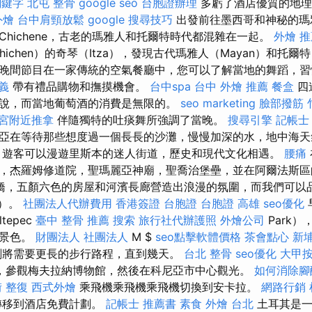
 關鍵字
北屯 整骨
google seo
台胞證辦理
多虧了酒店優質的地理
外燴
台中肩頸放鬆
google 搜尋技巧
出發前往墨西哥和神秘的瑪
hichene，古老的瑪雅人和托爾特時代都混雜在一起。
外燴 推薦
ichen）的奇琴（Itza），發現古代瑪雅人（Mayan）和托爾特
晚間節目在一家傳統的空氣餐廳中，您可以了解當地的舞蹈，
義
帶有禮品購物和撫摸機會。
台中spa
台中 外燴 推薦
餐盒
四
說，而當地葡萄酒的消費是無限的。
seo marketing
臉部撥筋 
宮附近推拿
伴隨獨特的吐痰舞所強調了當晚。
搜尋引擎
記帳士
亞在等待那些想度過一個長長的沙灘，慢慢加深的水，地中海天
，遊客可以漫遊里斯本的迷人街道，歷史和現代文化相遇。
腰痛
杰羅姆修道院，聖瑪麗亞神廟，聖喬治堡壘，並在阿爾法斯區的Lab
橋，五顏六色的房屋和河濱長廊營造出浪漫的氛圍，而我們可以
o）。
社團法人代辦費用
香港簽證 台胞證
台胞證 高雄
seo優化
tepec
臺中 整骨 推薦
搜索
旅行社代辦護照
外燴公司
Park
遊景色。
財團法人 社團法人
M $
seo點擊軟體價格
茶會點心
新
劃將需要更長的步行路程，直到幾天。
台北 整骨
seo優化
大甲
，參觀梅夫拉納博物館，然後在科尼亞市中心觀光。
如何消除腳
 整復
西式外燴
乘飛機乘飛機乘飛機切換到安卡拉。
網路行銷
轉移到酒店免費計劃。
記帳士 推薦書
素食 外燴 台北
土耳其是一