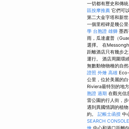
一切都有歷史和傳統。
區按摩推薦
它們可以
第二大金字塔和新
一個里程碑是幾公里
學
台胞證 雄獅
墨西
雨，瓜達盧普（Gua
選擇。 在Messon
距離酒店只有幾步之遙。
運行。 酒店周圍環
無數動物物種的自然棲
證照
外燴 高雄
Eco-
公里，位於美麗的
Riviera最特別的
胞證 過期
在觀光信
雷公園的行人街，
遇到異國情調的植
約。
記帳士函授
中
SEARCH CONSOL
燴
中心和港口距離6