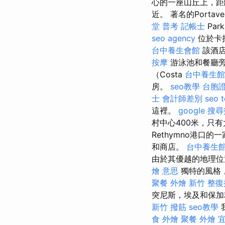
心的一座山丘上，距離
近。 著名的Portavent
堂
普考 記帳士
Pa
seo agency
位於卡拉
台中養生會館
該酒店
按摩
游泳池和餐廳旁邊
（Costa
台中養生館
房。
seo教學
台胞
士 會計師差別
seo t
這裡。
google 搜
村中心400米，只
Rethymno港口
和商店。
台中養生
由於其優越的地理位
燴 意思
獨特的風格，
聚餐 外燴
新竹 整
突尼斯，埃及和保加
新竹 撥筋
seo教學
食 外燴
聚餐 外燴
宜