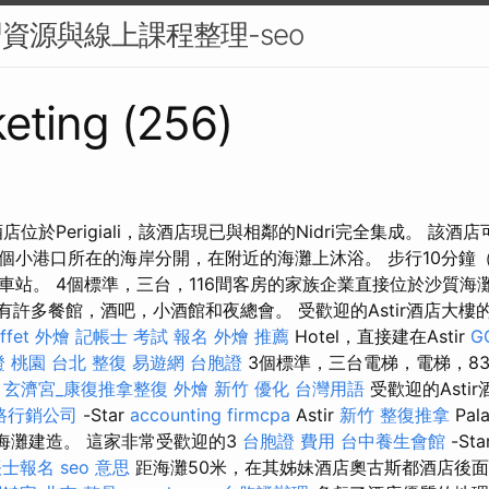
習資源與線上課程整理-seo
eting (256)
位於Perigiali，該酒店現已與相鄰的Nidri完全集成。 該
個小港口所在的海岸分開，在附近的海灘上沐浴。 步行10分鐘（
車站。 4個標準，三台，116間客房的家族企業直接位於沙質海
有許多餐館，酒吧，小酒館和夜總會。 受歡迎的Astir酒店大樓的
ffet 外燴
記帳士 考試 報名
外燴 推薦
Hotel，直接建在Astir
G
 桃園
台北 整復
易遊網 台胞證
3個標準，三台電梯，電梯，8
。
玄濟宮_康復推拿整復
外燴 新竹
優化 台灣用語
受歡迎的Asti
路行銷公司
-Star
accounting firmcpa
Astir
新竹 整復推拿
Pal
tir海灘建造。 這家非常受歡迎的3
台胞證 費用
台中養生會館
-St
帳士報名
seo 意思
距海灘50米，在其姊妹酒店奧古斯都酒店後