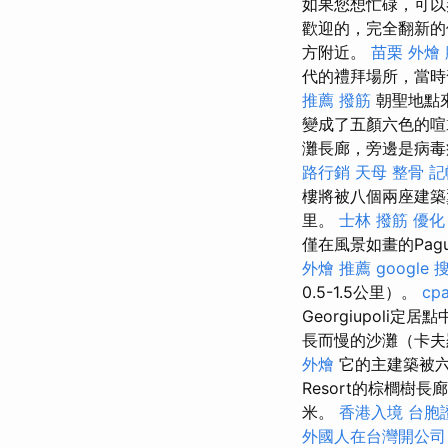
如果您想忙碌，可以
歡迎的，完全翻新的
方附近。
苗栗 外燴
代的禮拜場所，當時
推薦 撥筋
朝聖地點
變成了五顏六色的
灘長廊，旁邊是病毒病公寓
路行銷
天母 整骨
記
樓將被八個兩座建
里。
士林 撥筋
優化
僅在風景如畫的Pag
外燴 推薦
google
0.5-1.5公里）。
cpa
Georgiupoli
長而慢的沙灘（卡夫
外燴
它的主建築被六
Resort的棕櫚樹長
米。
香港入境 台胞
外國人在台灣開公司