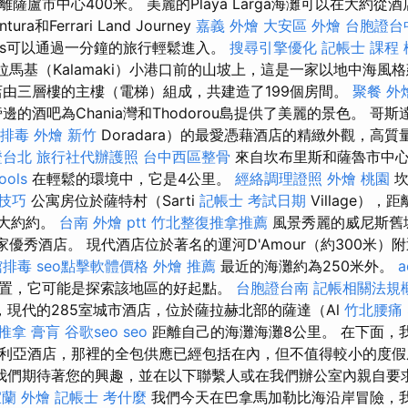
薩盧市中心400米。 美麗的Playa Larga海灘可以在大約從
ura和Ferrari Land Journey
嘉義 外燴
大安區 外燴
台胞證台
rks可以通過一分鐘的旅行輕鬆進入。
搜尋引擎優化
記帳士 課程 
馬基（Kalamaki）小港口前的山坡上，這是一家以地中海風
由三層樓的主樓（電梯）組成，共建造了199個房間。
聚餐 外
的酒吧為Chania灣和Thodorou島提供了美麗的景色。 哥斯
排毒
外燴 新竹
Doradara）的最愛憑藉酒店的精緻外觀，高
證台北
旅行社代辦護照
台中西區整骨
來自坎布里斯和薩魯市中
ools
在輕鬆的環境中，它是4公里。
經絡調理證照
外燴 桃園
坎
尋技巧
公寓房位於薩特村（Sarti
記帳士 考試日期
Village），
有大約約。
台南 外燴 ptt
竹北整復推拿推薦
風景秀麗的威尼斯舊
的一家優秀酒店。 現代酒店位於著名的運河D'Amour（約300米
館排毒
seo點擊軟體價格
外燴 推薦
最近的海灘約為250米外。
a
置，它可能是探索該地區的好起點。
台胞證台南
記帳相關法規
現代的285室城市酒店，位於薩拉赫北部的薩達（Al
竹北腰痛
復推拿
膏肓
谷歌seo
seo
距離自己的海灘海灘8公里。 在下面，
利亞酒店，那裡的全包供應已經包括在內，但不值得較小的度假
我們期待著您的興趣，並在以下聯繫人或在我們辦公室內親自要
蘭 外燴
記帳士 考什麼
我們今天在巴拿馬加勒比海沿岸冒險，我