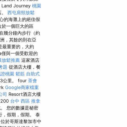
nd Journey
桃園
店。
西屯肩頸放鬆
ka中心的海灘上的絕佳假
位於一個巨大的區
在幾分鐘內步行（約
歐洲，其餘的則在亞
是最重要的，大約
ma僅與一個受歡迎的
膜放鬆推薦
這家酒店
考題
從酒店大樓，餐
胞證桃園
鬆筋
自助式
公里。 four
茶會
rk
Google商家檔案
公司
Resort酒店大樓
200
台中 西區 推拿
。 您的數據是秘密
行，假期，假期。 泰
，位於哥斯達黎加市中