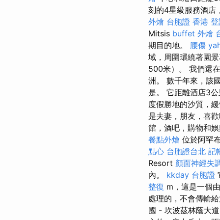
刻的4星級服務酒店，薩盧
外燴
台胞證 香港
登
Mitsis
buffet 外燴
期目的地。
腰傷
y
域，周圍環繞著園
500米）。 我們
洲。 數千年來，該
是。 它距離酒店3公里
度假勝地的沙質，
是夫妻，朋友，喜
館，酒吧，購物和
餐點外燴
位於阿罕布
點心
台胞證台北
記
Resort
顏面神經失
內。
kkday 台胞證
整復
m，這是一個由
處理的，不會傳輸給
國 - 坎波茲林蔭