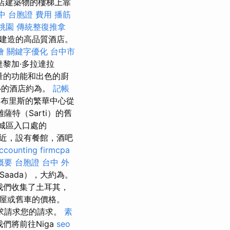
酒店建築物的樓梯上靠
中
台胞證 費用
播筋
桃園
傳統整復推拿
格建造的高品質酒店。
燴
關鍵字優化
台中市
達黎加·多拉達拉
質量的功能和出色的廚
心的酒店約為。
記帳
布里斯的繁華中心從
距離薩特（Sarti）的舊
城區入口處的
）附近，設有餐館，酒吧
ccounting firmcpa
概要
台胞證 台中
外
Saada），大約為。
我們收集了土耳其，
屋或舊車的價格。
求請求您的請求。
素
們將前往Niga
seo