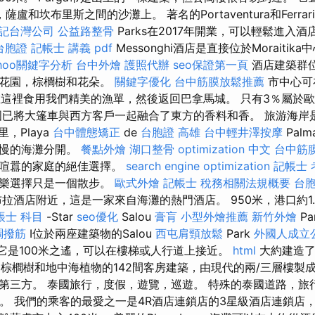
和坎布里斯之間的沙灘上。 著名的Portaventura和Ferrari La
記台灣公司
公益路整骨
Parks在2017年開業，可以輕鬆進入酒
台胞證
記帳士 講義 pdf
Messonghi酒店是直接位於Moraiti
ahoo關鍵字分析
台中外燴
護照代辦
seo保證第一頁
酒店建築群
景花園，棕櫚樹和花朵。
關鍵字優化
台中筋膜放鬆推薦
市中心可
還在這裡食用我們精美的漁單，然後返回巴拿馬城。 只有3％屬於
國已將大篷車與西方客戶一起融合了東方的香料和香。 旅游海岸
，Playa
台中體態矯正
de
台胞證 高雄
台中輕井澤按摩
Pal
緩慢的海灘分開。
餐點外燴
湖口整骨
optimization 中文
台中筋
歡喧囂的家庭的絕佳選擇。
search engine optimization
記帳士 
娛樂選擇只是一個散步。
歐式外燴
記帳士 稅務相關法規概要
台
拉酒店附近，這是一家來自海灘的熱門酒店。 950米，港口約1.3
帳士 科目
-Star
seo優化
Salou
膏肓
小型外燴推薦
新竹外燴
Pa
調撥筋
I位於兩座建築物的Salou
西屯肩頸放鬆
Park
外國人成立
它是100米之遙，可以在樓梯或人行道上接近。
html
大約建造了
棕櫚樹和地中海植物的142間客房建築，由現代的兩/三層樓製成
第三方。 泰國旅行，度假，遊覽，巡遊。 特殊的泰國道路，旅
大道。 我們的乘客的最愛之一是4R酒店連鎖店的3星級酒店連鎖店