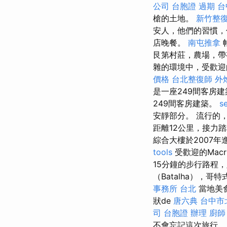
公司
台胞證 過期
台
槍的土地。
新竹整
安人，他們的習慣
店晚餐。
南屯推拿
艮第村莊，農場，帶
雜的環境中，受歡迎
價格
台北整復師
外
是一座249間客房
249間客房建築。
s
安靜部分。 流行的
距離12公里，接力踏板
綜合大樓於2007
tools
受歡迎的Macr
15分鐘的步行路程
（Batalha），
事務所 台北
當地美
狀de
唐六典
台中市
司
台胞證 辦理
廚師
不會忘記這次旅行。