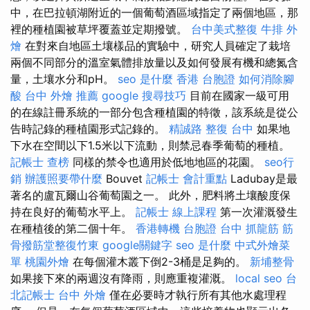
中，在巴拉頓湖附近的一個葡萄酒區域指定了兩個地區，那
裡的種植園被草坪覆蓋並定期撥號。
台中美式整復
牛排 外
燴
在對來自地區土壤樣品的實驗中，研究人員確定了栽培
兩個不同部分的溫室氣體排放量以及如何發展有機和總氮含
量，土壤水分和pH。
seo 是什麼
香港 台胞證
如何消除腳
酸
台中 外燴 推薦
google 搜尋技巧
目前在國家一級可用
的在線註冊系統的一部分包含種植園的特徵，該系統是從公
告時記錄的種植園形式記錄的。
精誠路 整復 台中
如果地
下水在空間以下1.5米以下流動，則禁忌春季葡萄的種植。
記帳士 查榜
同樣的禁令也適用於低地地區的花園。
seo行
銷
辦護照要帶什麼
Bouvet
記帳士 會計重點
Ladubay是最
著名的盧瓦爾山谷葡萄園之一。 此外，肥料將土壤酸度保
持在良好的葡萄水平上。
記帳士 線上課程
第一次灌溉發生
在種植後的第二個十年。
香港轉機 台胞證
台中 抓龍筋
筋
骨撥筋堂整復竹東
google關鍵字
seo 是什麼
中式外燴菜
單
桃園外燴
在每個灌木叢下倒2-3桶是足夠的。
新埔整骨
如果接下來的兩週沒有降雨，則應重複灌溉。
local seo
台
北記帳士
台中 外燴
僅在必要時才執行所有其他水處理程