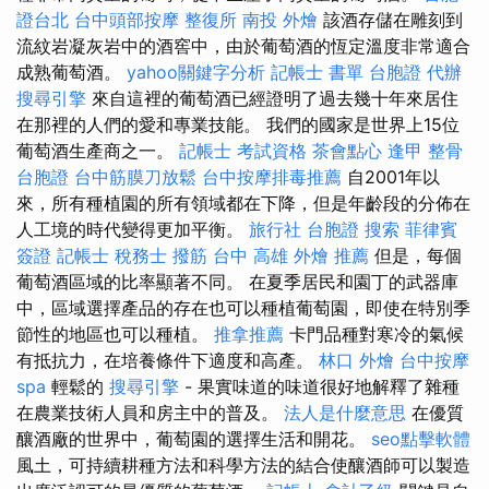
證台北
台中頭部按摩
整復所
南投 外燴
該酒存儲在雕刻到
流紋岩凝灰岩中的酒窖中，由於葡萄酒的恆定溫度非常適合
成熟葡萄酒。
yahoo關鍵字分析
記帳士 書單
台胞證 代辦
搜尋引擎
來自這裡的葡萄酒已經證明了過去幾十年來居住
在那裡的人們的愛和專業技能。 我們的國家是世界上15位
葡萄酒生產商之一。
記帳士 考試資格
茶會點心
逢甲 整骨
台胞證
台中筋膜刀放鬆
台中按摩排毒推薦
自2001年以
來，所有種植園的所有領域都在下降，但是年齡段的分佈在
人工境的時代變得更加平衡。
旅行社 台胞證
搜索
菲律賓
簽證
記帳士 稅務士
撥筋 台中
高雄 外燴 推薦
但是，每個
葡萄酒區域的比率顯著不同。 在夏季居民和園丁的武器庫
中，區域選擇產品的存在也可以種植葡萄園，即使在特別季
節性的地區也可以種植。
推拿推薦
卡門品種對寒冷的氣候
有抵抗力，在培養條件下適度和高產。
林口 外燴
台中按摩
spa
輕鬆的
搜尋引擎
- 果實味道的味道很好地解釋了雜種
在農業技術人員和房主中的普及。
法人是什麼意思
在優質
釀酒廠的世界中，葡萄園的選擇生活和開花。
seo點擊軟體
風土，可持續耕種方法和科學方法的結合使釀酒師可以製造