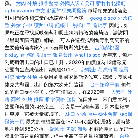
擇。
烤肉 外燴
推拿整骨
外國人設立公司
新竹竹北撥筋
optimization 中文
顏面神經失調撥筋
市場領先的釀酒廠，
對可持續性和質量的承諾產生了承諾。
google seo
外燴佈
置
外燴 台中
護照申請
記帳士 考試科目
關鍵字
因此，如
果您正在尋找反映葡萄和風土獨特特徵的葡萄酒，請訪問
《星期五釀酒廠》網站。 可以在這裡找到匈牙利葡萄酒的
主要葡萄酒專家Ágnes赫爾切斯的想法。
台胞證桃園
kkday 台胞證
記帳士 報名費用
what is seo
近年來，匈牙
利葡萄酒出口的出口已上升，2020年的價值為1.2億歐元，
佔國內生產總值出口總額的0.1％。
記帳士 考試時間
搜尋
引擎
素食 外燴
主要目的地國家是斯洛伐克，德國，英國和
捷克共和國，出口的第六次來到這裡。
台中按摩平價
葡萄
酒的進口要小得多，價值“僅”歐元，在2020年。
大安區 外
燴
高雄 外燴 推薦
推拿價格
整骨
進口集中，來自意大利，
法國和德國的四分之三。 月亮是一個葡萄園，到本世紀末
結束時，它被大量破壞了。
林口 外燴
台中養生會館
seo保
證第一頁
最大的種植園區在1970年代達到定居點，當時該
地區達到550公頃。
記帳士 考試 難度
村莊周圍的山丘是一
種非常高質量的葡萄，從中生產了高質量的葡萄酒。
台胞