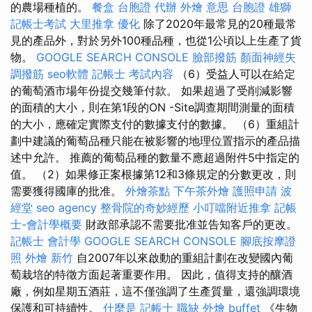
的農場種植的。
餐盒
台胞證 代辦
外燴 意思
台胞證 雄獅
記帳士考試
大里推拿
優化
除了2020年最常見的20種最常
見的產品外，對於另外100種品種，也從1公頃以上生產了貨
物。
GOOGLE SEARCH CONSOLE
臉部撥筋
顏面神經失
調撥筋
seo軟體
記帳士 考試內容
（6）受益人可以在給定
的葡萄酒市場年份提交幾筆付款。 如果超過了受削減影響
的面積的大小，則在第1段的ON -Site調查期間測量的面積
的大小，應確定實際支付的數據支付的數據。 （6）重組計
劃中建議的葡萄品種只能在被影響的地理位置指示的產品描
述中允許。 推薦的葡萄品種的數量不應超過附件5中指定的
值。 （2）如果修正案根據第12和3條規定的分數更改，則
需要獲得國庫的批准。
外燴茶點
下午茶外燴
護照申請
波
經堂
seo agency
整骨院的奇妙經歷
小叮噹附近推拿
記帳
士-會計學概要
財政部承認不需要批准並告知客戶的更改。
記帳士 會計學
GOOGLE SEARCH CONSOLE
腳底按摩證
照
外燴 新竹
自2007年以來啟動的重組計劃在改變國內葡
萄栽培的特徵方面起著重要作用。 因此，值得支持的釀酒
廠，例如星期五酒莊，這不僅強調了生產質量，還強調環境
保護和可持續性。
什麼是
記帳士 職缺
外燴 buffet
《生物