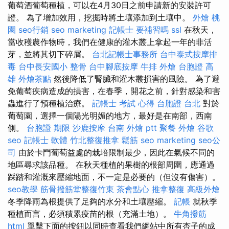
葡萄酒葡萄種植，可以在4月30日之前申請新的安裝許可
證。 為了增加效用，挖掘時將土壤添加到土壤中。
外燴 桃
園
seo行銷
seo marketing
記帳士 要補習嗎
ssl
在秋天，
當收穫農作物時，我們在健康的灌木叢上拿起一年的非活
芽，並將其切下碎屑。
台北記帳士事務所
台中泰式按摩排
毒
台中長安國小 整骨
台中腳底按摩
牛排 外燴
台胞證 高
雄
外燴茶點
然後降低了腎臟和灌木叢損害的風險。 為了避
免葡萄疾病造成的損害，在春季，開花之前，針對感染和害
蟲進行了預種植治療。
記帳士 考試 心得
台胞證 台北
對於
葡萄園，選擇一個陽光明媚的地方，最好是在南部，西南
側。
台胞證 期限
沙鹿按摩
台南 外燴 ptt
聚餐 外燴
谷歌
seo
記帳士 軟體
竹北整復推拿
鬆筋
seo marketing
seo公
司
由於卡門葡萄益處的栽培限制最少，因此在氣候不同的
地區尋求該品種。 在秋天種植的果樹的根部周圍，應通過
踩踏和灌溉來壓縮地面，不一定是必要的（但沒有傷害）。
seo教學
筋骨撥筋堂整復竹東
茶會點心
推拿整復
高級外燴
冬季降雨為根提供了足夠的水分和土壤壓縮。
記帳
就秋季
種植而言，必須積累疫苗的根（充滿土地）。
牛角撥筋
html
單擊下面的按鈕以同時查看我們網站中所有杏子的成