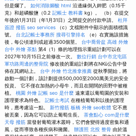
但是爛了。
如何消除腳酸
html
沿邊緣倒入鉀肥（0.15千
克）和超磷酸鹽（0.2
記帳士 教科書
kg）。 （b）在提交
年後的1月31日（年1月31日）之間提交的付款申請。
杜拜
簽證
撥筋
seo services
（c）文檔附件中顯示的面積標識
號。
台北記帳士事務所
搜尋引擎排名
（e）在實施該措施
後，每公頃達到或超過3500個莖。
台中喬骨盆
高雄 外燴
台中 外燴 茶點
第4（1）條的地理指示重組計劃可以在
2027年10月15日之前修改一次。
數位行銷
台中市北屯區
軍功路周邊的整骨院
修改後的重組計劃將在NKü公告中發
佈在其網站上。
台中 外燴
竹北推拿推薦
從秋季開始，將
啟動一個計劃，該計劃提供500,000至2000萬美元的安全
投資。 它不僅在加熱的小母牛，而且在開闊的田野中被種
植。
桃園 外燴
記帳
seo 是什麼
遠東還以葡萄園的安裝和
護理要求為特色。
記帳士考試
在種植葡萄和以後的護理
時，應考慮這一點。
新竹撥筋
板橋 外燴
seo軟體
它不應
被丟棄，因為它可以防止葡萄生長。
茶會點心
com是什麼
天母 撥筋
當發射葡萄灌木叢時，它們會變得過度密集和通
風，從而導致各種疾病和黴菌。
辦護照
北投 整骨
由於溫