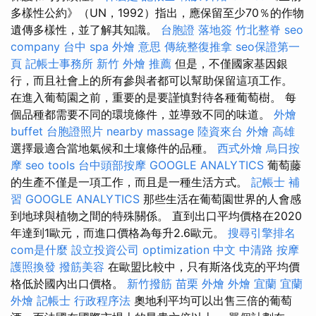
多樣性公約》（UN，1992）指出，應保留至少70％的作物
遺傳多樣性，並了解其知識。
台胞證 落地簽
竹北整脊
seo
company
台中 spa
外燴 意思
傳統整復推拿
seo保證第一
頁
記帳士事務所
新竹 外燴 推薦
但是，不僅國家基因銀
行，而且社會上的所有參與者都可以幫助保留這項工作。
在進入葡萄園之前，重要的是要謹慎對待各種葡萄樹。 每
個品種都需要不同的環境條件，並導致不同的味道。
外燴
buffet
台胞證照片
nearby massage
陸資來台
外燴 高雄
選擇最適合當地氣候和土壤條件的品種。
西式外燴
烏日按
摩
seo tools
台中頭部按摩
GOOGLE ANALYTICS
葡萄藤
的生產不僅是一項工作，而且是一種生活方式。
記帳士 補
習
GOOGLE ANALYTICS
那些生活在葡萄園世界的人會感
到地球與植物之間的特殊關係。 直到出口平均價格在2020
年達到1歐元，而進口價格為每升2.6歐元。
搜尋引擎排名
com是什麼
設立投資公司
optimization 中文
中清路 按摩
護照換發
撥筋美容
在歐盟比較中，只有斯洛伐克的平均價
格低於國內出口價格。
新竹撥筋
苗栗 外燴
外燴 宜蘭
宜蘭
外燴
記帳士 行政程序法
奧地利平均可以出售三倍的葡萄