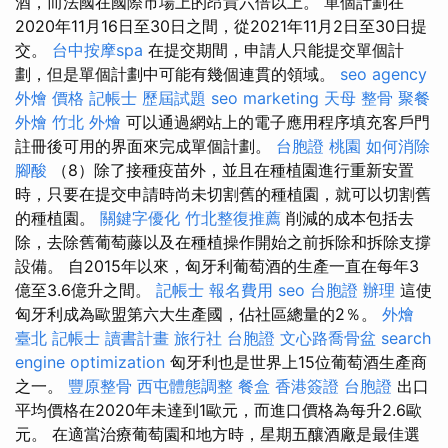
酒，而法國在國際市場上的昂貴六倍以上。 單個計劃在
2020年11月16日至30日之間，從2021年11月2日至30日提
交。
台中按摩spa
在提交期間，申請人只能提交單個計
劃，但是單個計劃中可能有幾個連貫的領域。
seo agency
外燴 價格
記帳士 歷屆試題
seo marketing
天母 整骨
聚餐
外燴
竹北 外燴
可以通過網站上的電子應用程序填充客戶門
註冊後可用的界面來完成單個計劃。
台胞證 桃園
如何消除
腳酸
（8）除了接種疫苗外，並且在種植園進行重新安置
時，只要在提交申請時尚未切割舊的種植園，就可以切割舊
的種植園。
關鍵字優化
竹北整復推薦
削減的成本包括去
除，去除舊葡萄藤以及在種植操作開始之前拆除和拆除支撐
設備。 自2015年以來，匈牙利葡萄酒的生產一直在每年3
億至3.6億升之間。
記帳士 報名費用
seo
台胞證 辦理
這使
匈牙利成為歐盟第六大生產國，佔社區總量的2％。
外燴
臺北
記帳士 讀書計畫
旅行社 台胞證
文心路喬骨盆
search
engine optimization
匈牙利也是世界上15位葡萄酒生產商
之一。
豐原整骨
西屯體態調整
餐盒
香港簽證 台胞證
出口
平均價格在2020年未達到1歐元，而進口價格為每升2.6歐
元。 在適當治療葡萄園和地方時，星期五釀酒廠是最佳選