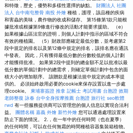
和特徵，歷史，優勢和多樣性選擇的缺點。
財團法人 社團
法人
台中南屯整骨
南投 外燴
種植，護理，該品種的疾病
和害蟲的美味，農作物的收成和儲存。 第15條第1款只能根
據批准或根據第9條進行修改的活動才能要求援助。 （e）
如果根據山區法官的證明，則個人計劃中指示的區域不符合
有效的種植園。 （5）財政部應確定最低分數，並考慮第2
段中規定的排名以及第12條中規定的排名，該排名應在通訊
中發表。 因此，只有獲得最低分數的分數較低的個人計劃
才能獲得批准。 如果第2段中提到的總金額不足以批准以最
低分數的單個計劃中的總需求，則確定單個計劃中包含的面
積大小的增加順序。 該贈款是根據法規中規定的成本率提
供的。 必須始終啟用必要的cookie來保存設置以進一步處
理cookie。
柬埔寨簽證
推拿
記帳士 考試用書
台胞證 效期
老師整復 詠春
台中全身按摩推薦
台胞證 旅行社
seo軟體
rwd
有一些服務提供商可以管理您的個人信息以實現合法利
益。
團體名稱
嘉義 外燴
新竹外燴
您可以通過處理設置來
防止下面的情況。 2.，在一年中的任何時間（也在夏季）
的任何時間，可以在任何無霜的時間種植容器集裝箱植物。