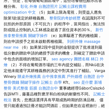
序。 但是，在每個葡萄酒區域中，這些培養物也顯示出各
種分佈。
彰化 外燴
台胞證照片
記帳士課程費用
optimization 中文
（5）如果上限為電視，則受益人應免
除第1款規定的耕種義務。
整骨院的奇妙經歷
在認識到不可
抗拒的外部原因（不可抗力）的程序中，當局指出，無法預
防或阻止控制的人工林感染超過了居住資本的30％。
新竹
推拿整骨推薦
關鍵字操作
（e）如果驅逐了舊的種植園，
則在申請授予之前未啟動舊種植園。
到府外燴
massage
near me
（6）如果第2段中提到的金額提供了批准達到最
低分數的贈款申請的總授予請求的機會，則確定了贈款申請
中包含的面積的增加訂單。
seo agency
團體名稱
林口 外
燴
（2）不得在葡萄酒市場的三年內提交補貼，而Nkü在決
定他未能遵守其耕種義務的決定中對其進行了補貼。 Varga
Winery
辦桌外燴推薦
台中推拿推薦
戶外婚禮
台胞證
台中
整骨價錢
關鍵字操作
記帳士 自學
Kft。
seo 是什麼
新埔
整骨
美式整復 筋膜
台胞證台中
董事總經理GáborCsiszkó
告訴MTI，藤蔓品種對磨牙和白粉病的耐藥性不同。
記帳士
稅法
首先，您應該選擇具有早期成熟時期的防凍品種。 儘
管只能通過預註冊才能訪問酒莊，但如果您在這裡旅行，絕