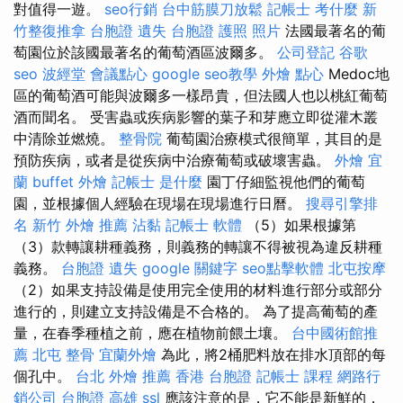
對值得一遊。
seo行銷
台中筋膜刀放鬆
記帳士 考什麼
新
竹整復推拿
台胞證 遺失
台胞證 護照 照片
法國最著名的葡
萄園位於該國最著名的葡萄酒區波爾多。
公司登記
谷歌
seo
波經堂
會議點心
google seo教學
外燴 點心
Medoc地
區的葡萄酒可能與波爾多一樣昂貴，但法國人也以桃紅葡萄
酒而聞名。 受害蟲或疾病影響的葉子和芽應立即從灌木叢
中清除並燃燒。
整骨院
葡萄園治療模式很簡單，其目的是
預防疾病，或者是從疾病中治療葡萄或破壞害蟲。
外燴 宜
蘭
buffet 外燴
記帳士 是什麼
園丁仔細監視他們的葡萄
園，並根據個人經驗在現場在現場進行日曆。
搜尋引擎排
名
新竹 外燴 推薦
沾黏
記帳士 軟體
（5）如果根據第
（3）款轉讓耕種義務，則義務的轉讓不得被視為違反耕種
義務。
台胞證 遺失
google 關鍵字
seo點擊軟體
北屯按摩
（2）如果支持設備是使用完全使用的材料進行部分或部分
進行的，則建立支持設備是不合格的。 為了提高葡萄的產
量，在春季種植之前，應在植物前餵土壤。
台中國術館推
薦
北屯 整骨
宜蘭外燴
為此，將2桶肥料放在排水頂部的每
個孔中。
台北 外燴 推薦
香港 台胞證
記帳士 課程
網路行
銷公司
台胞證 高雄
ssl
應該注意的是，它不能是新鮮的，