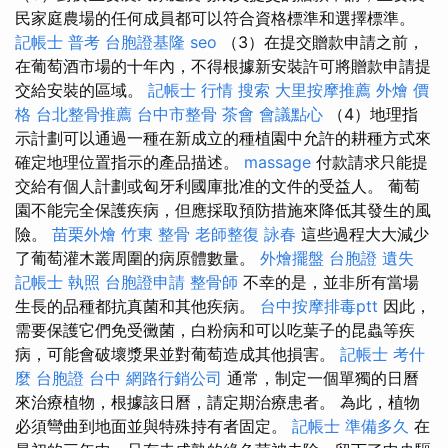
民家庭農場的任何成員都可以符合資格標準和選擇標準。
記帳士 普考
台胞證基隆
seo
（3）在提交贈款申請之前，
在葡萄酒市場的十年內，不得根據新安裝許可將贈款申請提
交給安裝的區域。
記帳士 行情
搜索
大里按摩推薦
外燴 價
格
台北整骨推薦
台中市整骨
茶會
會議點心
（4）地理指
示計劃可以通過一種在新成立的種植園中允許的耕種方式來
確定地理位置指示的產品描述。
massage
付款請求只能提
交給有個人計劃或匈牙利國庫批准的文件的受益人。 葡萄
園不能完全保護疾病，但應採取預防措施來降低其發生的風
險。
苗栗外燴
竹東 整骨
老師整復 詠春
這些過程大大減少
了葡萄灌木叢周圍的病原體數量。
外燴擺盤
台胞證 遺失
記帳士 執照
台胞證申請
整骨師
不幸的是，並非所有當場
生長的品種都抗真菌和其他疾病。
台中按摩排毒ptt
因此，
需要保護它們免受黴菌，白粉病和可以吃葉子的昆蟲等疾
病，可能會破壞漿果並對葡萄造成其他損害。
記帳士 考什
麼
台胞證 台中
網路行銷公司
通常，制定一個單獨的日曆
來治療植物，根據該日曆，請定期治療患者。 為此，植物
必須彎曲到地面並與特殊持有者固定。
記帳士 準備多久
在