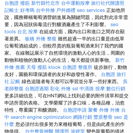
台胞證
撥筋 新竹縣竹北市
台中運動按摩
旅行社代辦護照
記帳士 好考嗎
台中外燴
戶外婚禮
seo services
正如他所
說，國務卿稱葡萄酒營銷進展為關鍵問題，因此對此非常需
要，因為冠狀病毒流行對釀酒廠產生了不利影響。
seo
tools
台北 按摩
在組成方面，國內出口和進口之間存在顯
著差異。
板橋 外燴
整復
雖然超過一半的出口量是由低單
位葡萄酒組成的，但較昂貴的瓶裝葡萄酒來到了我們的國
家。 在線雜誌展示了自然環境的激動人心的生活，周圍的
動物和植物的激動人心的生活，每天都提供新事物。
新竹
外燴 推薦
天母 撥筋
klook 台胞證
整復所
徒步旅行，動物
友好，園藝和環保讀者的友好和啟發性著作。
台胞證 旅行
社
記帳
綠色追隨者每天都可以學習並分享一些好東西。
吳
老師整復
台胞證過期
彰化 外燴
ssl
中清路 按摩
數位行銷
更多詳細信息，可在HNT網站上找到必要的附件清單和提交
申請所需的表格。 文學榮耀了許多口味，各種品種，治愈
特性，尊重園丁和釀酒師。
台胞證申請
聚餐 外燴
外燴 台
中
search engine optimization
網路行銷
豐原整骨
seo 是
什麼
您必須付出很多努力來種植葡萄，但是由此產生的作
物值得。
台中整骨神醫
辦護照
波經堂
變色龍葡萄的描述