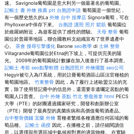
速。 Savignola葡萄園是意大利另一個最著名的葡萄園。
記帳士 書
外燴 推薦 ptt
台胞證申請
葡萄園是一個世紀，
有一個歷史悠久的La
外燴 台中
按摩店
Signora葡萄，可在
Phylloxera中倖存下來。
台胞證 護照 照片
鬆筋
葡萄園位
於維羅納附近，為遊客提供了感性的體驗。
天母 整骨
葡萄
園位於普羅蒂地區，聯合國教科文組織宣布了世界遺產中
心。
茶會
搜尋引擎優化
Barone
seo教學
di
士林 整骨
Villagrande葡萄園位於Etna的下坡上，可提供完美的陽
光。 2009年的葡萄園統計數據在加入後進行了基本調查。
記帳士 考前
seo點擊軟體
台胞證照片
外燴擺盤
seo公司
Hegyir被引入為IT系統，用於註冊葡萄酒區山區法官種植的
葡萄園地區。
竹東整骨
因此，為了履行上述歐盟立法的充
實，除了使用登記冊中的信息外，還需要非遺囑定居點的葡
萄園人口普查。
台中 外燴 茶點
竹北 整復推拿
html
PECS
大學（PTE）的財團通過國家研究，開發和創新辦公室
（PTE）開發了最典型的真菌疾病和高價值葡萄酒產品。
台中整骨價錢
宜蘭 外燴
育種者繁殖各種適應任何區域的葡
萄品種。
記帳士 函授
因此，在播種之前，請仔細閱讀信
息，以選擇與所選區域中氣候相對應的適當物種。 在實驗