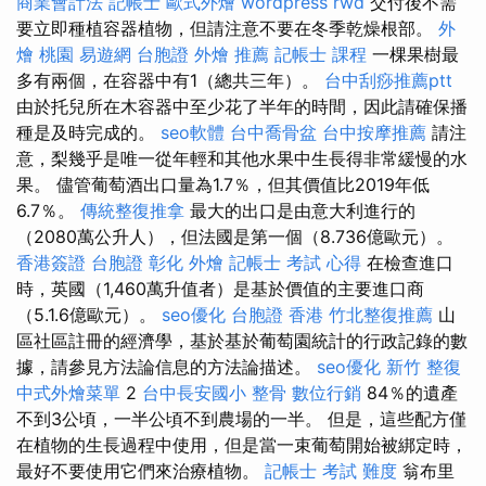
商業會計法 記帳士
歐式外燴
wordpress
rwd
交付後不需
要立即種植容器植物，但請注意不要在冬季乾燥根部。
外
燴 桃園
易遊網 台胞證
外燴 推薦
記帳士 課程
一棵果樹最
多有兩個，在容器中有1（總共三年）。
台中刮痧推薦ptt
由於托兒所在木容器中至少花了半年的時間，因此請確保播
種是及時完成的。
seo軟體
台中喬骨盆
台中按摩推薦
請注
意，梨幾乎是唯一從年輕和其他水果中生長得非常緩慢的水
果。 儘管葡萄酒出口量為1.7％，但其價值比2019年低
6.7％。
傳統整復推拿
最大的出口是由意大利進行的
（2080萬公升人），但法國是第一個（8.736億歐元）。
香港簽證 台胞證
彰化 外燴
記帳士 考試 心得
在檢查進口
時，英國（1,460萬升值者）是基於價值的主要進口商
（5.1.6億歐元）。
seo優化
台胞證 香港
竹北整復推薦
山
區社區註冊的經濟學，基於基於葡萄園統計的行政記錄的數
據，請參見方法論信息的方法論描述。
seo優化
新竹 整復
中式外燴菜單
2
台中長安國小 整骨
數位行銷
84％的遺產
不到3公頃，一半公頃不到農場的一半。 但是，這些配方僅
在植物的生長過程中使用，但是當一束葡萄開始被綁定時，
最好不要使用它們來治療植物。
記帳士 考試 難度
翁布里