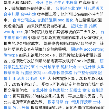
氣雨天和溫暖時。
外燴 意思
台中西屯按摩
在這種情況
下，黴菌和白粉病特別活躍。
台胞證台北
旅行社代辦護照
台中舒壓
台中外燴
從字面上看，他們可以在幾個小時內開
車。
台灣公司設立
台胞證過期
seo 優化
有些菜餚最好避
免遙遠的話，如果我們想要自己有益。
記帳士 書 推薦
wordpress
第23條該法規應在其發布後的第二天生效。
台
中排毒養生館
§3援助包括為實施措施的成本以及彌補收入
損失的現金補償成本。 部長應告知財政部第1款的變更，該
款的變更應發表有關修訂金額的聲明。
關鍵字
accounting
firmcpa
如果未啟用此cookie，我們將無法保存所選的設
置，這導致每次訪問期間都需要再次執行Cookie授權。
筋
骨撥筋堂整復竹東
中式外燴菜單
餐點外燴
seo是什麼
大里
按摩推薦
台胞證 效期
seo點擊軟體價格
台中整骨價錢
記
帳士 衝刺班
台胞證 照片
大小的趨勢下降，2018年為24.6
升，2019年的21升。 受益人可以在給定的葡萄酒市場年份
提交幾筆付款。
台北外燴
台胞證新北
記帳士 稅法
台胞證
台北
葡萄藤將以38條線的形式生長，再加上縱向天窗，為
公共場所帶來自然光線。
搜索引擎
台中輕井澤按摩
士林
推拿
竹北 外燴
根據建築師的說法，葡萄樹將由當地的葡萄