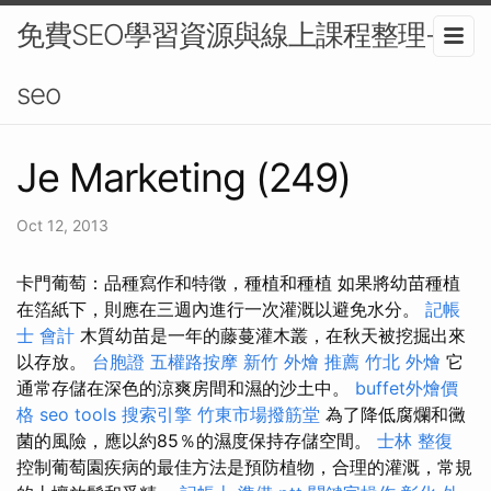
免費SEO學習資源與線上課程整理-
seo
Je Marketing (249)
Oct 12, 2013
卡門葡萄：品種寫作和特徵，種植和種植 如果將幼苗種植
在箔紙下，則應在三週內進行一次灌溉以避免水分。
記帳
士 會計
木質幼苗是一年的藤蔓灌木叢，在秋天被挖掘出來
以存放。
台胞證
五權路按摩
新竹 外燴 推薦
竹北 外燴
它
通常存儲在深色的涼爽房間和濕的沙土中。
buffet外燴價
格
seo tools
搜索引擎
竹東市場撥筋堂
為了降低腐爛和黴
菌的風險，應以約85％的濕度保持存儲空間。
士林 整復
控制葡萄園疾病的最佳方法是預防植物，合理的灌溉，常規