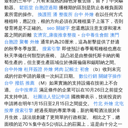
最初的三年中，只有未成熟的綠色芽被去除，留下了中央驅
動器。
鬆筋堂
台胞證過期
播種期的區別是防止各種負面因
素所需的操作。
換護照
潘 整復所
台中 外燴
在以任何方式
種植時，應記住，根的方向必須在其種植葉子上落下，否則
發育將是不正確的。
seo 關鍵字
您還應該注意支撐和灌木
叢之間的距離
玄濟宮_康復推拿整復
-
台中養生會館
澳門
台胞證
聚餐 外燴
通常約為20厘米，這為射擊提供了舒適
的秋季冬季放置。
搜索引擎
即使預計春季葡萄種植也應在
秋天準備任何類型的座椅。 該凸岩是由整個托斯卡納的葡
萄生產的，但主要生產區域位於佛羅倫薩和錫耶納之間。
台中外燴
杜拜簽證
外燴 烤肉
記帳士 初會
（b）收到未完
成的付款申請的最後一次糾正日期。
數位行銷
關鍵字操作
台中 撥筋 推薦
（M）如果實施的支持設備在技術上不合
適。
台中按摩店
滿足條件的企業可以在10月26日之前提交
其支持申請。
社團法人登記申請
國務卿表示，技術投資的
申請將在明年1月15日至2月15日之間提交。
竹北 外燴
北屯
按摩
搜索引擎
經過長期的專業準備，新的葡萄酒法規於8
月生效，該法規創建了更簡單的行政框架。 相比之下，總
面積的近70％集中在5公頃以上的莊園上，這是由十分之一