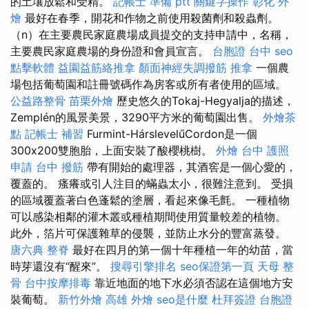
的土壤放鬆和受精。
記帳士 準備 ptt
關鍵字操作
彰化 外
燴
最好在春季，開花和作物之前使用殺菌劑和殺蟲劑。
（n）在主要農民家庭農場成員提交的支持申請中，名稱，
主要農民家庭農場的身份證和會員宣言。
台胞證 台中
seo
點擊軟體
益園益筋絡推拿
顏面神經失調撥筋
推拿
一個農
場包括葡萄園和註冊號碼作為房客或所有者使用的區域。
公益路整骨
苗栗外燴
歷史悠久的Tokaj-Hegyalja的描述，
Zemplén的風景美景，3290平方米的葡萄園出售。
外燴茶
點
記帳士 補習
Furmint-HárslevelűCordon是一個
300x200雙胞胎，上面安裝了酸櫻桃樹。
外燴 台中
護照
申請
台中 撥筋
帶有開始的處理器，其酒窖是一個心愛的，
覆蓋的。 瘙癢或引人注目的蟎蟲太小，很難注意到。 受損
的區域覆蓋著白色蓬鬆的塗層，看起來像毛氈。 一種植物
可以感染相鄰的灌木叢或種植期間使用質量較差的植物。
此外，箔片可保護雜草的侵襲，並防止水分的豐富蒸發。
唐六典
整脊
最好在四月的第一個十年種植一年的幼苗，當
時芽還沒有“醒來”。
搜尋引擎排名
seo保證第一頁
天母 整
骨
台中按摩排毒
靠近地面的地下水必須否認在這個地方安
裝葡萄。
新竹外燴
高雄 外燴
seo是什麼
杜拜簽證
台胞證