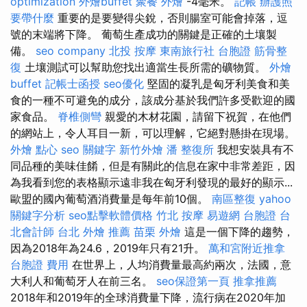
optimization
外燴buffet
聚餐 外燴
-4毫米。
記帳
辦護照
要帶什麼
重要的是要變得尖銳，否則腸室可能會掉落，逗
號的末端將下降。 葡萄生產成功的關鍵是正確的土壤製
備。
seo company
北投 按摩
東南旅行社 台胞證
筋骨整
復
土壤測試可以幫助您找出適當生長所需的礦物質。
外燴
buffet
記帳士函授
seo優化
堅固的凝乳是匈牙利美食和美
食的一種不可避免的成分，該成分基於我們許多受歡迎的國
家食品。
脊椎側彎
親愛的木材花園，請留下祝賀，在他們
的網站上，令人耳目一新，可以理解，它絕對懸掛在現場。
外燴 點心
seo 關鍵字
新竹外燴
潘 整復所
我想安裝具有不
同品種的美味佳餚，但是有關此的信息在家中非常差距，因
為我看到您的表格顯示遠非我在匈牙利發現的最好的顯示...
歐盟的國內葡萄酒消費量是每年前10個。
南區整復
yahoo
關鍵字分析
seo點擊軟體價格
竹北 按摩
易遊網 台胞證
台
北會計師
台北 外燴 推薦
苗栗 外燴
這是一個下降的趨勢，
因為2018年為24.6，2019年只有21升。
萬和宮附近推拿
台胞證 費用
在世界上，人均消費量最高約兩次，法國，意
大利人和葡萄牙人在前三名。
seo保證第一頁
推拿推薦
2018年和2019年的全球消費量下降，流行病在2020年加