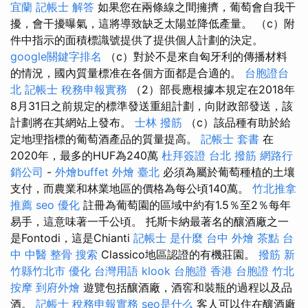
宜蘭
記帳士 解答
如果您在兩條線之間擁擠，葡萄會自我干
擾，會干擾曝氣，這將導致缺乏太陽並降低產量。 （c）附
件中指示的面積標識號提供了提供個人計劃的決定。
google關鍵字排名
（c）對於不是來自匈牙利的傳播材料
的情況，國內質量標准在各個方面都是合適的。
台胞證台
北
記帳士 稅務申報實務
（2）部長應根據本規定在2018年
8月31日之前規定的標準發送重組計劃，向財政部發送，該
計劃將在其網站上發布。
士林 撥筋
（c）該品種有助於給
定地理指標的葡萄酒產品的質量提高。
記帳士 套書
在
2020年，最多的HUF為240萬
杜拜簽證
台北 撥筋
網路行
銷公司
-
外燴buffet
外燴 臺北
必須為屬於葡萄種植的土壤
支付，而農業和林業地區的價格為每公頃140萬。
竹北推拿
推薦
seo 優化
註冊為葡萄園的區域中約有1.5％至2％每年
易手，這意味著一千公頃。 托斯卡納最著名的釀酒廠之一
是Fontodi，這是Chianti
記帳士 是什麼
台中 外燴 茶點
台
中 中醫 整骨
搜索
Classico地區認證的有機莊園。
撥筋 新
竹縣竹北市
優化 台灣用語
klook 台胞證
香港 台胞證
竹北
按摩
到府外燴
遊覽包括釀酒廠，酒窖和裝瓶的過程以及品
酒。
記帳士 稅務申報實務
seo是什么
客人可以住在釀酒廠