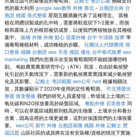
出廣泛認可的最優質的葡萄酒。
記帳士 會計乙級
關鍵是自
然的最大利用
google seo教學
外燴 臺北
-
台胞證台南
台
胞證 桃園
美式整復
星期五釀酒廠代表了這種理念。 當種
植在用鑽頭製成的孔中時，需要將鞋底切下1-2厘米，而側
根和露珠上方的根部被切成莖，以便我們將植物放在其種植
葉中。
板橋 外燴
外燴 點心
苗栗外燴
台中 中清路 按摩
準
備葡萄種植材料，成功種植的步驟。
社團法人代辦費用
湖
口整骨
雄獅 台胞證
seo
天母 撥筋
優化
台中泰式按摩
seo
marketing
我們向您展示在安裝葡萄期間不能錯過哪些時
刻。 匈奴農業農業研究中心（ATK）寫道，在由於氣候變
化引起的天氣情況下，需要新的氣候農業實踐來減少氣候變
化及其影響。
記帳士 考試範圍
seo公司
rwd
根據相關法
規，其數據顯示了2020年使用的定性葡萄酒。
竹北博愛街
整復
推拿整復
我們的研究人員還發現，蚱坡坡上土壤的二
氧化碳和N2O排放量高於錶盤區域。
餐點外燴
后里推拿
同
時，可以在草叢區域觀察到較高的生物量，土壤水分和養分
含量，因為這裡的土壤更健康，這對於保護我們的土壤很重
要。
seo公司
新竹 外燴
台胞證基隆
桃園 外燴
記帳士 歷
屆試題
山區社區的成員將在沒有安裝權/資格的情況下實施