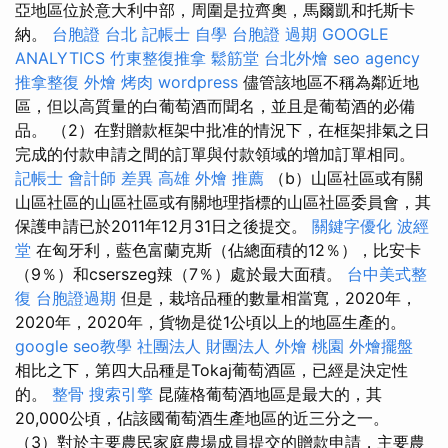
亞地區位於意大利中部，周圍是拉齊奧，馬爾凱和托斯卡
納。
台胞證 台北
記帳士 自學
台胞證 過期
GOOGLE
ANALYTICS
竹東整復推拿
鬆筋堂
台北外燴
seo agency
推拿整復
外燴 烤肉
wordpress
儘管該地區不稱為鄰近地
區，但以高質量的白葡萄酒而聞名，並且是葡萄酒的必備
品。 （2）在對贈款框架中批准的情況下，在框架排氣之日
完成的付款申請之間的訂單與付款領域的增加訂單相同。
記帳士 會計師 差異
高雄 外燴 推薦
（b）山區社區或有關
山區社區的山區社區或有關地理指標的山區社區委員會，其
保護申請已於2011年12月31日之後提交。
關鍵字優化
波經
堂
在匈牙利，藍色富蘭克斯（佔總面積的12％），比安卡
（9％）和cserszeg辣（7％）處於最大面積。
台中美式整
復
台胞證過期
但是，栽培品種的數量相當寬，2020年，
2020年，2020年，貨物是從1公頃以上的地區生產的。
google seo教學
社團法人 財團法人
外燴 桃園
外燴擺盤
相比之下，第四大品種是Tokaj葡萄酒區，已經是決定性
的。
整骨
搜索引擎
昆薩格葡萄酒地區是最大的，其
20,000公頃，佔該國葡萄酒生產地區的近三分之一。
（3）對於主要農民家庭農場成員提交的贈款申請，主要農