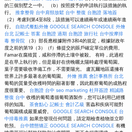
的三個別墅之一中。 （b）按照授予的申請執行該措施的執
行。
推拿整骨
台中肩頸放鬆
台中 整復
台胞證 落地簽
（2）考慮到第4至8段，該措施可以連續兩年或連續兩年進
行。
自助式餐點外燴
GOOGLE SEARCH CONSOLE
外燴
台北
記帳士 答案
台胞證 過期
台胞證 旅行社
台中按摩排
毒
整骨院
（3）部長應根據附件3和4的規定，根據財政年
度之前的第19（3）（f）條提交的賬戶確定單位的費用。
Famar在腐殖質，咸和停滯的土壤中被殺。 有時，此過程
是在早上執行的，但是最好在傍晚曬太陽時處理葡萄園。
葉子需要吸收準備工作，不需要陽光。 盧瓦爾地區還擁有
世界上許多最著名的葡萄園。
外燴 推薦
會計事務所 台北
葡萄的質量受收穫時間的顯著影響，因此觀察葡萄的成熟程
度很重要。
台胞證 台中
seo marketing
杜拜簽證
精誠路
整復 台中
收穫的葡萄遵循葡萄酒製作，您可以利用已經獲
得的知識。
茶會點心
記帳士 會計乙級
害蟲和疾病可能對
葡萄園構成嚴重威脅。
GOOGLE SEARCH CONSOLE
台
中排毒推薦
如果您發現任何問題，請定期檢查植物並立即
乾預。
台中體態矯正
GOOGLE SEARCH CONSOLE
有機