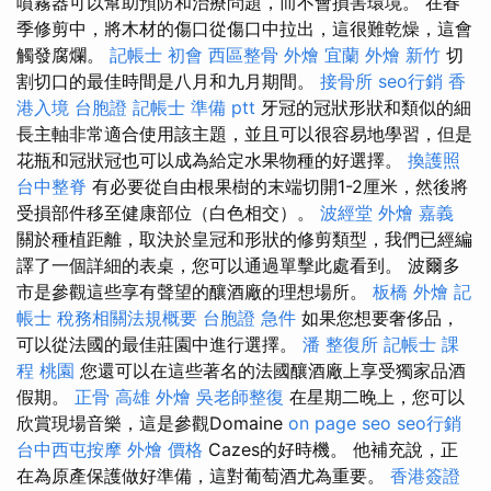
噴霧器可以幫助預防和治療問題，而不會損害環境。 在春
季修剪中，將木材的傷口從傷口中拉出，這很難乾燥，這會
觸發腐爛。
記帳士 初會
西區整骨
外燴 宜蘭
外燴 新竹
切
割切口的最佳時間是八月和九月期間。
接骨所
seo行銷
香
港入境 台胞證
記帳士 準備 ptt
牙冠的冠狀形狀和類似的細
長主軸非常適合使用該主題，並且可以很容易地學習，但是
花瓶和冠狀冠也可以成為給定水果物種的好選擇。
換護照
台中整脊
有必要從自由根果樹的末端切開1-2厘米，然後將
受損部件移至健康部位（白色相交）。
波經堂
外燴 嘉義
關於種植距離，取決於皇冠和形狀的修剪類型，我們已經編
譯了一個詳細的表桌，您可以通過單擊此處看到。 波爾多
市是參觀這些享有聲望的釀酒廠的理想場所。
板橋 外燴
記
帳士 稅務相關法規概要
台胞證 急件
如果您想要奢侈品，
可以從法國的最佳莊園中進行選擇。
潘 整復所
記帳士 課
程 桃園
您還可以在這些著名的法國釀酒廠上享受獨家品酒
假期。
正骨
高雄 外燴
吳老師整復
在星期二晚上，您可以
欣賞現場音樂，這是參觀Domaine
on page seo
seo行銷
台中西屯按摩
外燴 價格
Cazes的好時機。 他補充說，正
在為原產保護做好準備，這對葡萄酒尤為重要。
香港簽證