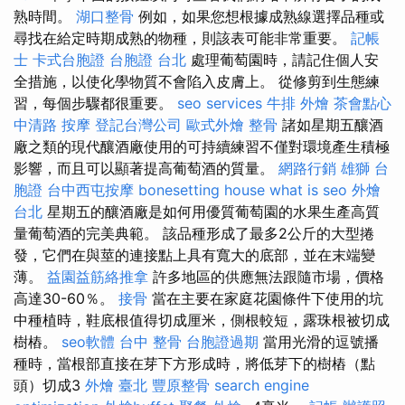
熟時間。
湖口整骨
例如，如果您想根據成熟線選擇品種或
尋找在給定時期成熟的物種，則該表可能非常重要。
記帳
士
卡式台胞證
台胞證 台北
處理葡萄園時，請記住個人安
全措施，以使化學物質不會陷入皮膚上。 從修剪到生態練
習，每個步驟都很重要。
seo services
牛排 外燴
茶會點心
中清路 按摩
登記台灣公司
歐式外燴
整骨
諸如星期五釀酒
廠之類的現代釀酒廠使用的可持續練習不僅對環境產生積極
影響，而且可以顯著提高葡萄酒的質量。
網路行銷
雄獅 台
胞證
台中西屯按摩
bonesetting house
what is seo
外燴
台北
星期五的釀酒廠是如何用優質葡萄園的水果生產高質
量葡萄酒的完美典範。 該品種形成了最多2公斤的大型捲
發，它們在與莖的連接點上具有寬大的底部，並在末端變
薄。
益園益筋絡推拿
許多地區的供應無法跟隨市場，價格
高達30-60％。
接骨
當在主要在家庭花園條件下使用的坑
中種植時，鞋底根值得切成厘米，側根較短，露珠根被切成
樹樁。
seo軟體
台中 整骨
台胞證過期
當用光滑的逗號播
種時，當根部直接在芽下方形成時，將低芽下的樹樁（點
頭）切成3
外燴 臺北
豐原整骨
search engine