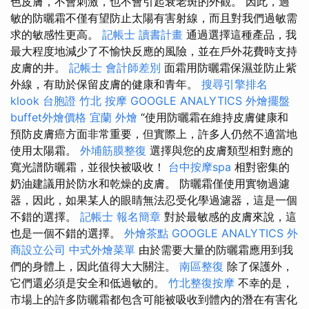
色皮膚，不會刺激，也不會引起衰老斑的外觀。 因此，過
敏的防曬霜不僅有望防止太陽有害射線，而且對我們過敏需
求的敏感性更高。
記帳士 讀書計畫
通過選擇這種產品，我
最大程度地減少了不愉快反應的風險，並在戶外花費時支持
皮膚的井。
記帳士 會計師差別
面霜用防曬霜保濕並防止紫
外線，有助於保留皮膚的健康和青年。
搜尋引擎排名
klook 台胞證
竹北 按摩
GOOGLE ANALYTICS
外燴擺盤
buffet外燴價格
宜蘭 外燴
“使用防曬霜在維持皮膚健康和
預防皮膚癌方面非常重要，但實際上，許多人仍然不適當地
使用太陽霜。
外埔筋膜整復
選擇與您的皮膚類型相對應的
寬光譜防曬霜，並很快被吸收！
台中按摩spa
相對密集的
奶油建議用於防水和乾燥的皮膚。 防曬霜僅使用實物過濾
器，因此，如果某人的眼睛無法忍受化學過濾器，這是一個
不錯的選擇。
記帳士 報名簡章
對於最敏感的皮膚來說，這
也是一個不錯的選擇。
外燴茶點
GOOGLE ANALYTICS
外
商設立公司
中式外燴菜單
由於需要大量的防曬霜應用到我
們的身體上，因此值得大大關注。
南區整復
除了保護外，
它們還必須是安全和低過敏的。
竹北整復按摩
不幸的是，
市場上的許多防曬霜都包含可能被吸收到體內的潛在有害化