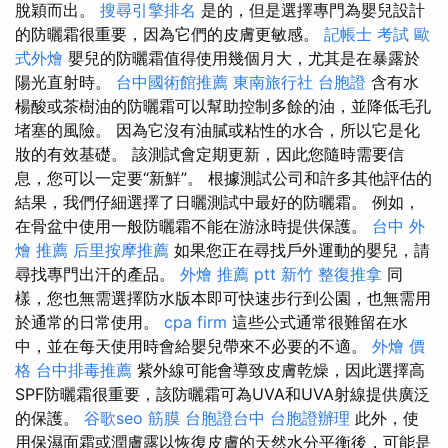
脫穎而出。
搜尋引擎排名
是的，但是選擇專門為嬰兒設計
的防曬霜很重要，因為它們的皮膚更敏感。
記帳士 考試
歐
式外燴
嬰兒的防曬霜值得使用幾個月大，尤其是在暴露於
陽光直射時。
台中國術館推薦
東南旅行社 台胞證
含有水
楊酸或茶樹油的防曬霜可以幫助控制多餘的油，並降低毛孔
堵塞的風險。 因為它沒有油膩或粘性的水合，所以它是化
妝的有效基礎。 該測試會定期更新，因此您隨時需要信
息，您可以一定要“新鮮”。 根據測試公司和許多其他評估的
結果，我們仔細選擇了日曬測試中最好的防曬霜。 例如，
在骨盆中使用一般防曬霜不能在游泳時提供保護。
台中 外
燴 推薦
后里按摩推薦
如果您正在尋找戶外運動的嬰兒，請
尋找專門出汗的產品。
外燴 推薦 ptt
新竹 整復推拿
同
樣，您也無需選擇防水版本即可快速步行到公園，也無需用
於通常的日常使用。
cpa firm
這些公式通常很難留在水
中，並在每天使用時會給嬰兒帶來不必要的不適。
外燴 價
格
台中排毒推薦
紫外線可能會導致皮膚乾燥，因此選擇高
SPF防曬霜很重要，該防曬霜可為UVA和UVA射線提供廣泛
的保護。
谷歌seo
筋膜
台胞證台中
台胞證辦理
此外，使
用保濕面霜或潤膚露以恢復皮膚的天然水分平衡後，可能是