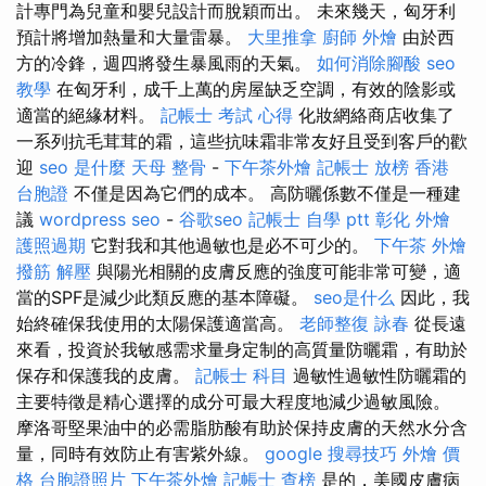
計專門為兒童和嬰兒設計而脫穎而出。 未來幾天，匈牙利
預計將增加熱量和大量雷暴。
大里推拿
廚師 外燴
由於西
方的冷鋒，週四將發生暴風雨的天氣。
如何消除腳酸
seo
教學
在匈牙利，成千上萬的房屋缺乏空調，有效的陰影或
適當的絕緣材料。
記帳士 考試 心得
化妝網絡商店收集了
一系列抗毛茸茸的霜，這些抗味霜非常友好且受到客戶的歡
迎
seo 是什麼
天母 整骨
-
下午茶外燴
記帳士 放榜
香港
台胞證
不僅是因為它們的成本。 高防曬係數不僅是一種建
議
wordpress seo
-
谷歌seo
記帳士 自學 ptt
彰化 外燴
護照過期
它對我和其他過敏也是必不可少的。
下午茶 外燴
撥筋 解壓
與陽光相關的皮膚反應的強度可能非常可變，適
當的SPF是減少此類反應的基本障礙。
seo是什么
因此，我
始終確保我使用的太陽保護適當高。
老師整復 詠春
從長遠
來看，投資於我敏感需求量身定制的高質量防曬霜，有助於
保存和保護我的皮膚。
記帳士 科目
過敏性過敏性防曬霜的
主要特徵是精心選擇的成分可最大程度地減少過敏風險。
摩洛哥堅果油中的必需脂肪酸有助於保持皮膚的天然水分含
量，同時有效防止有害紫外線。
google 搜尋技巧
外燴 價
格
台胞證照片
下午茶外燴
記帳士 查榜
是的，美國皮膚病