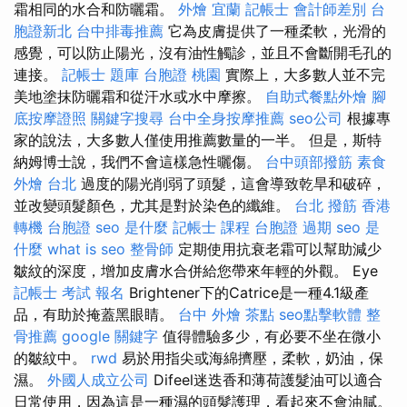
霜相同的水合和防曬霜。
外燴 宜蘭
記帳士 會計師差別
台
胞證新北
台中排毒推薦
它為皮膚提供了一種柔軟，光滑的
感覺，可以防止陽光，沒有油性觸診，並且不會斷開毛孔的
連接。
記帳士 題庫
台胞證 桃園
實際上，大多數人並不完
美地塗抹防曬霜和從汗水或水中摩擦。
自助式餐點外燴
腳
底按摩證照
關鍵字搜尋
台中全身按摩推薦
seo公司
根據專
家的說法，大多數人僅使用推薦數量的一半。 但是，斯特
納姆博士說，我們不會這樣急性曬傷。
台中頭部撥筋
素食
外燴 台北
過度的陽光削弱了頭髮，這會導致乾旱和破碎，
並改變頭髮顏色，尤其是對於染色的纖維。
台北 撥筋
香港
轉機 台胞證
seo 是什麼
記帳士 課程
台胞證 過期
seo 是
什麼
what is seo
整骨師
定期使用抗衰老霜可以幫助減少
皺紋的深度，增加皮膚水合併給您帶來年輕的外觀。 Eye
記帳士 考試 報名
Brightener下的Catrice是一種4.1級產
品，有助於掩蓋黑眼睛。
台中 外燴 茶點
seo點擊軟體
整
骨推薦
google 關鍵字
值得體驗多少，有必要不坐在微小
的皺紋中。
rwd
易於用指尖或海綿擠壓，柔軟，奶油，保
濕。
外國人成立公司
Difeel迷迭香和薄荷護髮油可以適合
日常使用，因為這是一種濕的頭髮護理，看起來不會油膩。