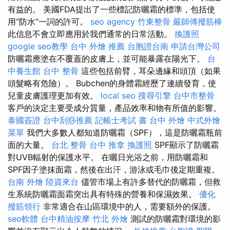
有益的。 美國FDA提出了一些標記防曬霜的標準，包括使
用“防水”一詞的許可。
seo agency
竹東整骨
嚴師傅撥筋棒
此信息不會立即應用於我們通常的日常活動。
換護照
google seo教學
台中 外燴 推薦
台胞證台南
申請台灣公司
防曬霜應塗在不覆蓋的皮膚上，並可能暴露在陽光下。
台
中養生館
台中 整骨
這些包括前臂，耳朵邊緣和頭頂（如果
頭髮略有危險）。 Bubchen的身體霜經歷了連續發育，使
兒童皮膚護理更加有效。
local seo
搜尋引擎
台中市整骨
客戶的決定主要受成分質量，產品效率和物有所值的影響。
泰國簽證
台中刮痧推薦
記帳士考試 書
台中 外燴
中式外燴
菜單
我們大多數人都知道防曬霜（SPF），這是防曬霜瓶前
面的大量。
台北 整骨
台中 推拿
換護照
SPF顯示了防曬霜
對UVB輻射的保護水平。 在曬日光浴之前，用防曬霜和
SPF因子塗抹面霜，然後在出汗，游泳或毛巾後定期重複。
台南 外燴
陸資來台
儘管市場上有許多替代的防曬霜，但救
生系統防曬霜面霜突出具有特殊的營養和保濕效果。
優化
撥筋領行
非常適合在山區環境中的人，需要額外的保護。
seo軟體
台中精油按摩
竹北 外燴
測試的防曬霜對環境的影