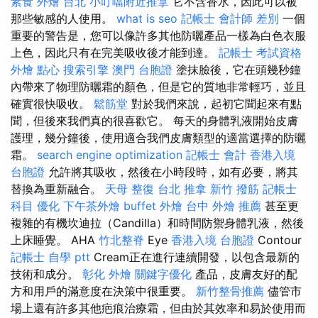
素食 外燴 台北
小叮噹附近推拿
它不含香水，因此可以被
那些敏感的人使用。
what is seo
記帳士 會計師 差別
一個
重要的警告是，您可以像許多其他防曬產品一樣為白色衣服
上色，因此只有在完美吸收後才能到達。
記帳士 考試資格
外燴 點心
搜索引擎
澳門 台胞證
塗抹臉後，它在頭幾秒鐘
內帶來了物理防曬霜的顏色，但是它的質地非常輕巧，並且
確實很快吸收。
鬆筋堂
對於我們來說，起初它聞起來有點
聞，但後來我們真的很喜歡它。 每天的身體乳液開始皮膚
護理，幾分鐘後，使用適合我們皮膚類型的適當選擇的防曬
霜。
search engine optimization
記帳士 會計
香港入境
台胞證
允許將其吸收，然後在小時段時，如有必要，將其
替換為重新融合。
天母 整復
台北 推拿
新竹 撥筋
記帳士
科目
優化
下午茶外燴
buffet 外燴
台中 外燴 推薦
甚至更
複雜的有機坎迪拉（Candilla）和時間防禦身體乳液，然後
上床睡覺。 AHA
竹北整脊
Eye
香港入境 台胞證
Contour
記帳士 自學 ptt
Cream正在進行連續開發，以包含最新的
技術和成分。
彰化 外燴
關鍵字優化
產品，皮膚友好的配
方和用戶的滿意度在決策中很重要。
新竹整骨推薦
儘管市
場上還有許多其他疤痕治療霜，但由於其效率和易於使用而