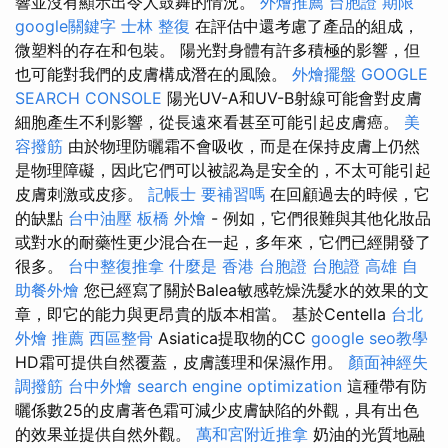
響並沒有顯示出令人鼓舞的情況。
外燴推薦
台胞證 期限
google關鍵字
士林 整復
在評估中還考慮了產品的組成，
微塑料的存在和包裝。 陽光對身體有許多積極的影響，但
也可能對我們的皮膚構成潛在的風險。
外燴擺盤
GOOGLE
SEARCH CONSOLE
陽光UV-A和UV-B射線可能會對皮膚
細胞產生不利影響，從長遠來看甚至可能引起皮膚癌。
美
容撥筋
由於物理防曬霜不會吸收，而是在保持皮膚上仍然
是物理障礙，因此它們可以被認為是安全的，不太可能引起
皮膚刺激或皮疹。
記帳士 要補習嗎
在回顧過去的時候，它
的缺點
台中油壓
板橋 外燴
- 例如，它們很難與其他化妝品
或對水的耐藥性更少混合在一起，多年來，它們已經開發了
很多。
台中整復推拿
什麼是
香港 台胞證
台胞證 高雄
自
助餐外燴
您已經寫了關於Balea敏感乾燥洗髮水的效果的文
章，即它的能力與更昂貴的版本相當。 基於Centella
台北
外燴 推薦
西區整骨
Asiatica提取物的CC
google seo教學
HD霜可提供自然覆蓋，皮膚護理和保濕作用。
顏面神經失
調撥筋
台中外燴
search engine optimization
這種帶有防
曬係數25的皮膚著色霜可減少皮膚缺陷的外觀，具有出色
的效果並提供自然外觀。
萬和宮附近推拿
奶油的光質地融