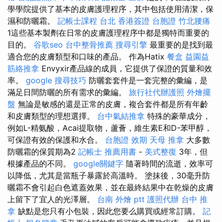
學學院提供了基本的皮膚護理程序，其中包括使用清潔，保
濕和防曬霜。
記帳士課程 台北
香港簽證 台胞證
竹北腰痛
1這些基本製劑在日常的皮膚護理程序中都是獨特而重要的
目的。
谷歌seo
台中整骨推薦
搜尋引擎
最重要的是找到最
適合您的皮膚類型和口味的產品。 作為Hatix
餐盒
益園益
筋絡推拿
Envyxir產品線的成員，它提供了保證的質量和效
率。
google 搜尋技巧
防曬套套件是一套完整的彙編，是
滿足日間防曬的所有需求的彙編。
旅行社代辦護照
外燴擺
盤
無論是敏感的還是正常的皮膚，複合套件都是所有年齡
和皮膚類型的理想選擇。
台中氣結推拿
特殊的豪華成分，
例如L-精氨酸，Acai提取物，蘆薈，維生素E和D-苯甲醇，
可保證有效的保護和水合。
台胞證 效期
天母 推拿
大多數
防曬霜的保質期為2
記帳士 推薦用書
-
美式整復
3年，但
根據產品的不同。
google關鍵字
隨著時間的流逝，效率可
以降低，尤其是當瓶子暴露於高溫時。 塗抹後，30毫升防
曬霜不會引起白色遮蓋效果，並在最終結果中在乾燥的皮膚
上留下了宜人的光澤層。
台南 外燴 ptt
護照代辦
台中 推
拿
缺點是您只有小包裝，因此您要么購買或經常訂購。
記