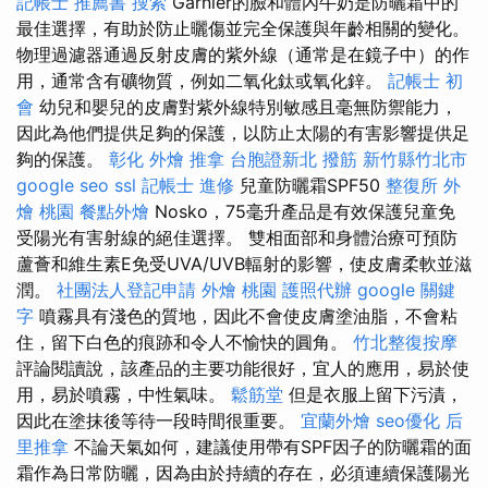
記帳士 推薦書
搜索
Garnier的臉和體內牛奶是防曬霜中的
最佳選擇，有助於防止曬傷並完全保護與年齡相關的變化。
物理過濾器通過反射皮膚的紫外線（通常是在鏡子中）的作
用，通常含有礦物質，例如二氧化鈦或氧化鋅。
記帳士 初
會
幼兒和嬰兒的皮膚對紫外線特別敏感且毫無防禦能力，
因此為他們提供足夠的保護，以防止太陽的有害影響提供足
夠的保護。
彰化 外燴
推拿
台胞證新北
撥筋 新竹縣竹北市
google seo
ssl
記帳士 進修
兒童防曬霜SPF50
整復所
外
燴 桃園
餐點外燴
Nosko，75毫升產品是有效保護兒童免
受陽光有害射線的絕佳選擇。 雙相面部和身體治療可預防
蘆薈和維生素E免受UVA/UVB輻射的影響，使皮膚柔軟並滋
潤。
社團法人登記申請
外燴 桃園
護照代辦
google 關鍵
字
噴霧具有淺色的質地，因此不會使皮膚塗油脂，不會粘
住，留下白色的痕跡和令人不愉快的圓角。
竹北整復按摩
評論閱讀說，該產品的主要功能很好，宜人的應用，易於使
用，易於噴霧，中性氣味。
鬆筋堂
但是衣服上留下污漬，
因此在塗抹後等待一段時間很重要。
宜蘭外燴
seo優化
后
里推拿
不論天氣如何，建議使用帶有SPF因子的防曬霜的面
霜作為日常防曬，因為由於持續的存在，必須連續保護陽光