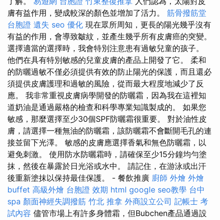
了解。
易遊網 台胞證
竹東整復推拿
人們認為，太陽對皮
膚有益作用，變成較深的顏色並增加了活力。
筋骨撥筋堂
台胞證 遺失
seo 優化
現在眾所周知，更長的陽光幾乎沒有
有益的作用，會導致皺紋，並產生幾乎所有皮膚癌的突變。
選擇適當的選擇時，我會特別注意患有過敏兒童的孩子。
他們在具有特別敏感的兒童皮膚的產品上開發了它。 柔和
的防曬過敏不僅必須提供有效的防止陽光的保護，而且還必
須提供皮膚護理和過敏的風險，從而最大程度地減少了反
應。 我非常重視皮膚病學開發的防曬霜，因為我在這裡知
道奶油是通過嚴格的檢查和科學專業知識製成的。 如果您
敏感，那麼選擇至少30個SPF防曬霜很重要。 對於油性皮
膚，請選擇一種無油的防曬霜，該防曬霜不會斷開毛孔的連
接並留下光澤。 敏感的皮膚應選擇香氣和無色防曬霜，以
避免刺激。 使用防水防曬霜時，請確保至少15分鐘均勻塗
抹，然後在暴露於日光浴或水中。 請記住，在游泳或出汗
後重新塗抹以保持最佳保護。 - 餐飲推廣
廚師 外燴
外燴
buffet
高級外燴
台胞證 效期
html
google seo教學
台中
spa
顏面神經失調撥筋
竹北 推拿
外商設立公司
記帳士 考
試內容
儘管市場上有許多身體霜，但Bubchen產品通過設