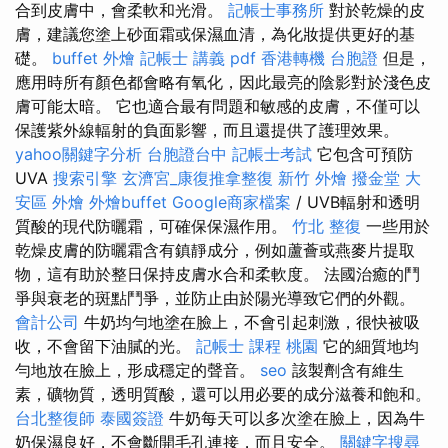
合到皮膚中，會柔軟和光滑。
記帳士事務所
對於乾燥的皮
膚，建議您塗上砂面霜或保濕血清，為化妝提供更好的基
礎。
buffet 外燴
記帳士 講義 pdf
香港轉機 台胞證
但是，
應用時所有顏色都會略有氧化，因此最亮的陰影對於淺色皮
膚可能太暗。 它也適合最有問題和敏感的皮膚，不僅可以
保護紫外線輻射的負面影響，而且還提供了護理效果。
yahoo關鍵字分析
台胞證台中
記帳士考試
它包含可預防
UVA
搜索引擎
玄濟宮_康復推拿整復
新竹 外燴
撥金堂
大
安區 外燴
外燴buffet
Google商家檔案
/ UVB輻射和透明
質酸的現代防曬霜，可確保保濕作用。
竹北 整復
一些用於
乾燥皮膚的防曬霜含有鎮靜成分，例如蘆薈或燕麥片提取
物，這有助於整日保持皮膚水合和柔軟度。 法國治癒的鬥
爭與衰老的斑點鬥爭，並防止由於陽光導致它們的外觀。
會計公司
牛奶均勻地塗在臉上，不會引起刺激，很快被吸
收，不會留下油膩的光。
記帳士 課程 桃園
它的細質地均
勻地放在臉上，形成穩定的聲音。
seo
該製劑含有維生
素，礦物質，透明質酸，還可以用必要的成分滋養和飽和。
台北整復師
泰國簽證
牛奶每天可以多次塗在臉上，因為牛
奶保濕良好，不會斷開毛孔連接，而且安全。
關鍵字搜尋