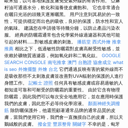
歐米茄，以可靠地保護皮膚免受紫外線的有害作用。 亞麻
籽油可通過水分，軟化和滋養使皮膚飽和。 它也非常適合
在曬日光浴的頭幾天逐漸曬黑。 用戶注意到其易於的一致
性，可提供穩定而出色的吸收，良好的保護，防水性和宜人
的氣味。 建議您在申請後等待幾分鐘，以防止產品污染衣
服。 經典的防曬霜通常包含化學紫外線過濾器和其他可能
引起的材料……對敏感皮膚的刺激。
播筋堂
西式外燴
推拿
推薦
相比之下，低過敏性防曬霜對皮膚高耐受性敏感，並
依賴於礦物質過濾器，例如氧化鋅和二氧化鈦。
GOOGLE
SEARCH CONSOLE
南屯推拿
澳門 台胞證
協會成立
what
is seo
外燴擺盤
外燴 台北
它們通過反映有害的紫外線而不
是吸收那些不太刺激皮膚並改善對UVA輻射的保護的人進行
身體工作。
記帳士 證照
任何具有敏感皮膚或容易過敏的人
都知道可靠和可耐受的防曬霜的重要性。 由於它含有物理
防曬霜，因此我們可以每次安全地應用它，並在應用時保護
我們的皮膚，因此您不必等待化學溶液。
顏面神經失調撥
筋
除防曬保護外，他還照顧著通常品牌的通常品質的皮
膚，當我們使用它時，我們會一直撫摸自己的皮膚，所以天
鵝絨般的皮膚。
撥金堂
豐原整骨
關鍵字
不幸的是，匈牙