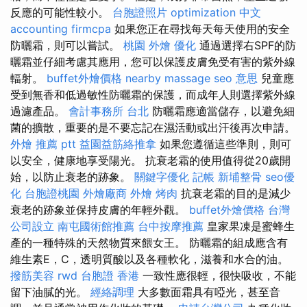
反應的可能性較小。
台胞證照片
optimization 中文
accounting firmcpa
如果您正在尋找每天每天使用的安全
防曬霜，則可以嘗試。
桃園 外燴
優化
通過選擇右SPF的防
曬霜並仔細考慮其應用，您可以保護皮膚免受有害的紫外線
輻射。
buffet外燴價格
nearby massage
seo 意思
兒童應
受到無香和低過敏性防曬霜的保護，而成年人則選擇紫外線
過濾產品。
會計事務所 台北
防曬霜應適當儲存，以避免細
菌的擴散，重要的是不要忘記在濕活動或出汗後再次申請。
外燴 推薦 ptt
益園益筋絡推拿
如果您遵循這些準則，則可
以安全，健康地享受陽光。 抗衰老霜的使用值得從20歲開
始，以防止衰老的跡象。
關鍵字優化
記帳
新埔整骨
seo優
化
台胞證桃園
外燴廠商
外燴 烤肉
抗衰老霜的目的是減少
衰老的跡象並保持皮膚的年輕外觀。
buffet外燴價格
台灣
公司設立
南屯國術館推薦
台中按摩推薦
皇家果凍是蜜蜂生
產的一種特殊的天然物質來餵女王。 防曬霜的組成應含有
維生素E，C，透明質酸以及各種軟化，滋養和水合的油。
撥筋美容
rwd
台胞證 香港
一致性應很輕，很快吸收，不能
留下油膩的光。
經絡調理
大多數面霜具有啞光，甚至音