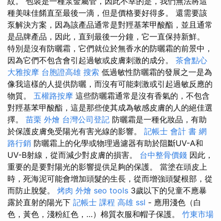
紋。 包裝是一種泵金屬管，因此不幸的是，我們無法將這
種美味佳餚直至最後一滴，但是價格要好得多。 還需要該
泵解決方案，因為該產品通常是對羥基苯甲酸酯，並且通常
是品牌產品，因此，直到最後一分鐘，它一直保持新鮮。
特別是沒有防曬霜，它們就位於無香水的防曬霜的前景中，
因為它們不包含會引起過敏或皮膚刺激的成分。
茶會點心
大雅按摩
台胞證高雄
搜索
低過敏性防曬霜的發展之一是為
像我這樣的人提供防曬，而沒有可能刺激或引起過敏反應的
物質。
五權路按摩
這些防曬霜通常是沒有香氣的，不包含
對羥基苯甲酸酯，這是那些使其成為敏感皮膚的人的絕佳選
擇。
苗栗 外燴
台灣公司登記
防曬霜是一種化妝品，有助
於保護皮膚免受陽光有害光線的影響。
記帳士 會計 書
網
路行銷
防曬霜上的化學或物理過濾器有助於阻斷UV-A和
UV-B射線，從而減少對皮膚的損害。
台中整骨價錢
因此，
重要的是要對陽光的影響提供足夠的保護。 當塗在頭皮上
時，死海泥可能會增加頭髮的生長，從而增強頭髮根部，從
而防止脫髮。
烤肉 外燴
seo tools
3歲以下的兒童不應暴
露於直射的陽光下
記帳士 課程 高雄
ssl
- 應用淺色（白
色，黃色，淺粉紅色，…）棉質衣服和帽子保護。
竹東市場