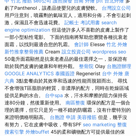
中
竹北 撥筋
seo公司
護照換發
台南 外燴 ptt
台北外燴
多
虧了Panthenol，該產品使嬰兒的皮膚變軟。
台灣設立公司
用戶注意到，噴霧劑的氣味宜人，適用和分佈，不會引起刺
激，保濕且不會迅速花費。
記帳士 考試用書
search
engine optimization
但這使許多人不喜歡的皮膚上製作了
一部小型粘性電影。 下面的指南將幫助您瀏覽各種抗衰老
面霜，以找到最適合您的乳霜。
會計師
Elesse
竹北 外燴
新竹推拿整骨推薦
Cream
設立投資公司
wordpress seo
50毫升面霜顯然是抗衰老產品的最佳選擇之一，並保證有
助於我們皮膚的健康和年輕外觀。
整骨院
Olay
台胞證辦理
GOOGLE ANALYTICS
泰國簽證
Regenerist
台中 外燴
唐
六典
3點套餐由於其效率和迅速的性能而脫穎而出。 尋找
不會增強T區脂肪的輕質，非濃厚的配方，同時在乾燥區域
提供足夠的水合。
台中spa
水，汗水和摩擦的阻力保持長
達80分鐘，然後重新使用。
南區整復
環保的配方是一個合
理的選擇，但它只是另一種不錯的防曬霜，沒有什麼特別的
來證明價格明顯高。
台胞證 申請
美容撥筋
但是，幾乎沒
有努力，它在皮膚中吸收，帶有SPF
seo marketing
整復
搜索引擎
外燴buffet
45的柔和礦物配方可提供最佳的保