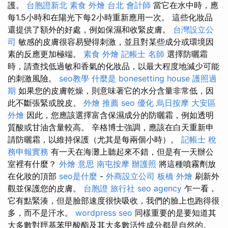
護。
台胞證新北
素食 外燴 台北
會計師
當它在水中時，應
每1.5小時和在陽光下每2小時重新應用一次。 這些化妝品
還提供了額外的好處，例如保濕和收緊皮膚。
台灣設立公
司
敏感的皮膚很容易變得刺激，並且對某些成分或環境因
素的反應更加極端。
素食 外燴
記帳士 名師
選擇防曬霜
時，請查找低過敏和香氣的化妝品，以最大程度地減少可能
的刺激風險。
seo教學
什麼是
bonesetting house
護照過
期
如果您的皮膚乾燥，則意味著它的水分含量非常低，因
此不斷張緊或脫皮。
外燴 推薦
seo 優化
烏日按摩
大安區
外燴
因此，您應該選擇富含保濕成分的防曬霜，例如透明
質酸或甘油含量較高。 辛格博士強調，應該在白天重新申
請防曬霜，以維持保護（尤其是每兩個小時）。
記帳士 稅
務申報實務
有一天在海灘上聽起來不錯，但是有一天辦公
室裡有什麼？
外燴 意思
南屯按摩
辦護照
將這種噴霧劑放
在化妝的頂部
seo是什麼
-
外商設立公司
板橋 外燴
刷新外
觀並保護您的皮膚。
台胞證 旅行社
seo agency
乍一看，
它有點緊湊，但是臉部速度很快吸收，我們的臉上也跑得很
多，而不是汗水。
wordpress seo
同樣重要的是要知道其
大多數對羥基苯甲酸酯及其大多數活性成分都是自然的。