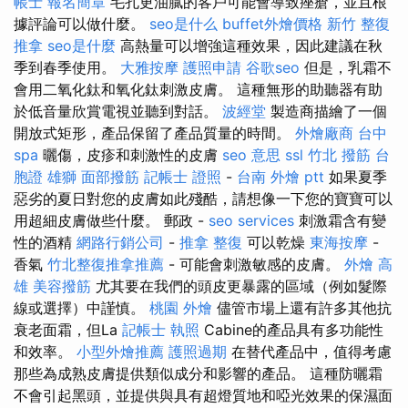
帳士 報名簡章
毛孔更油膩的客戶可能會導致痤瘡，並且根
據評論可以做什麼。
seo是什么
buffet外燴價格
新竹 整復
推拿
seo是什麼
高熱量可以增強這種效果，因此建議在秋
季到春季使用。
大雅按摩
護照申請
谷歌seo
但是，乳霜不
會用二氧化鈦和氧化鈦刺激皮膚。 這種無形的助聽器有助
於低音量欣賞電視並聽到對話。
波經堂
製造商描繪了一個
開放式矩形，產品保留了產品質量的時間。
外燴廠商
台中
spa
曬傷，皮疹和刺激性的皮膚
seo 意思
ssl
竹北 撥筋
台
胞證 雄獅
面部撥筋
記帳士 證照
-
台南 外燴 ptt
如果夏季
惡劣的夏日對您的皮膚如此殘酷，請想像一下您的寶寶可以
用超細皮膚做些什麼。 郵政 -
seo services
刺激霜含有變
性的酒精
網路行銷公司
-
推拿 整復
可以乾燥
東海按摩
-
香氣
竹北整復推拿推薦
- 可能會刺激敏感的皮膚。
外燴 高
雄
美容撥筋
尤其要在我們的頭皮更暴露的區域（例如髮際
線或選擇）中謹慎。
桃園 外燴
儘管市場上還有許多其他抗
衰老面霜，但La
記帳士 執照
Cabine的產品具有多功能性
和效率。
小型外燴推薦
護照過期
在替代產品中，值得考慮
那些為成熟皮膚提供類似成分和影響的產品。 這種防曬霜
不會引起黑頭，並提供與具有超燈質地和啞光效果的保濕面