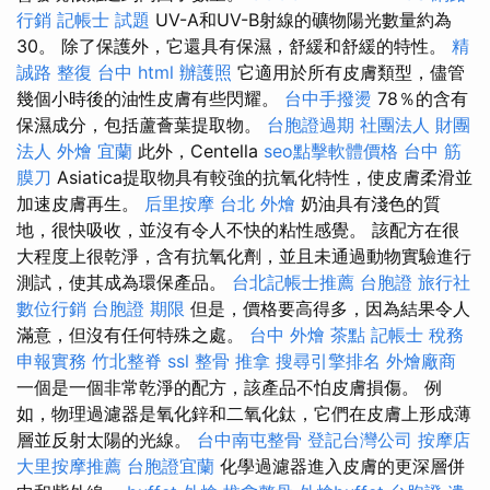
行銷
記帳士 試題
UV-A和UV-B射線的礦物陽光數量約為
30。 除了保護外，它還具有保濕，舒緩和舒緩的特性。
精
誠路 整復 台中
html
辦護照
它適用於所有皮膚類型，儘管
幾個小時後的油性皮膚有些閃耀。
台中手撥燙
78％的含有
保濕成分，包括蘆薈葉提取物。
台胞證過期
社團法人 財團
法人
外燴 宜蘭
此外，Centella
seo點擊軟體價格
台中 筋
膜刀
Asiatica提取物具有較強的抗氧化特性，使皮膚柔滑並
加速皮膚再生。
后里按摩
台北 外燴
奶油具有淺色的質
地，很快吸收，並沒有令人不快的粘性感覺。 該配方在很
大程度上很乾淨，含有抗氧化劑，並且未通過動物實驗進行
測試，使其成為環保產品。
台北記帳士推薦
台胞證 旅行社
數位行銷
台胞證 期限
但是，價格要高得多，因為結果令人
滿意，但沒有任何特殊之處。
台中 外燴 茶點
記帳士 稅務
申報實務
竹北整脊
ssl
整骨 推拿
搜尋引擎排名
外燴廠商
一個是一個非常乾淨的配方，該產品不怕皮膚損傷。 例
如，物理過濾器是氧化鋅和二氧化鈦，它們在皮膚上形成薄
層並反射太陽的光線。
台中南屯整骨
登記台灣公司
按摩店
大里按摩推薦
台胞證宜蘭
化學過濾器進入皮膚的更深層併