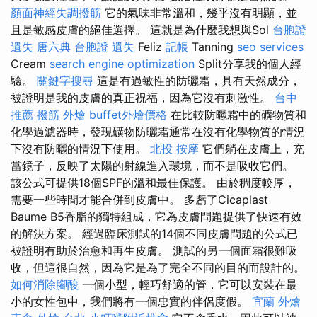
顏面神經失調撥筋
它的氣味非常溫和，幾乎沒有明顯，並
且是敏感皮膚的絕佳選擇。 這就是為什麼我想與Sol
台胞證
遺失
唐六典
台胞證 遺失
Feliz
記帳
Tanning
seo services
Cream
search engine optimization
Split分享我的個人經
驗。
關鍵字搜尋
這是有過敏性的防曬霜，具有天然成分，
被證明是我的皮膚的真正祝福，因為它沒有刺激性。
台中
推薦 撥筋
外燴
buffet外燴價格
在比較防曬霜中的礦物質和
化學過濾器時，發現礦物防曬霜通常在沒有化學物質的情況
下沒有防曬的情況下使用。
北投 按摩
它們躺在皮膚上，充
當鏡子，反映了太陽的射線進入環境，而不是吸收它們。
該公式可提供18個SPF的溫和最佳保護。 由於稠度較厚，
需要一些時間才能合併到皮膚中。 多虧了Cicaplast
Baume B5香脂的獨特組成，它為皮膚問題提供了快速有效
的解決方案。 經過臨床測試的14個不同皮膚問題的公式已
被證明有助於治愈和再生皮膚。 測試的另一個面霜很難吸
收，但這很自然，因為它是為了完全不同的目的而設計的。
如何消除腳酸
一個小型，輕巧舒適的管，它可以安裝在最
小的女性包中，我們將有一個忠實的伴侶度假。
宜蘭 外燴