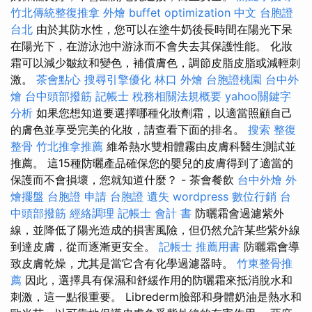
竹北傳統整復推拿
外燴 buffet
optimization 中文
台胞證
台北
由於其防水性，您可以在塗牛奶後長時間在陽光下呆
在陽光下，在游泳池中游泳而不會失去其保護性能。 化妝
霜可以減少皺紋和變色，補償膚色，調節皮脂皮脂或減輕刺
激。
茶會點心
搜尋引擎優化
林口 外燴
台胞證桃園
台中外
燴
台中頭部撥筋
記帳士 稅務相關法規概要
yahoo關鍵字
分析
如果您想知道要選擇哪種化妝劑霜，以適當照顧自己
的膚色並享受完美的化妝，請查看下面的排名。
搜索
整復
整骨
竹北推拿推薦
維希熱水雙相體霧由皮膚科醫生測試並
推薦。 這15種防曬產品確保您的嬰兒的皮膚得到了適當的
保護而不會損壞，您就知道什麼？ - 茶會餐飲
台中外燴
外
燴擺盤
台胞證 申請
台胞證 遺失
wordpress
數位行銷
台
中頭部撥筋
經絡調理
記帳士 會計 書
防曬霜會過濾紫外
線，並降低了陽光造成的損害風險，但仍然允許某些紫外線
到達皮膚，從而逐漸更安全。
記帳士 推薦用書
防曬霜會導
致皮膚乾燥，尤其是當它含有化學過濾器時。
竹東整骨推
薦
因此，選擇具有保濕和舒緩作用的防曬霜來抵消脫水和
刺激，這一點很重要。 Librederm臉部和身體奶油是熱水和