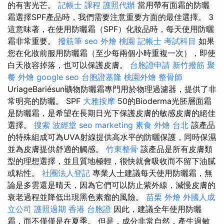
的有害光芒。
記帳士 課程
護照代辦
當用帶有面霜的防曬
霜選擇SPF產品時，我們需要注意重要方面的最佳選擇。 3
這意味著，在使用防曬霜（SPF）化妝品時，每天使用防曬
霜非常重要。
撥筋筆
seo
外燴 桃園
記帳士 考試科目
如果
您在化妝前服用防曬霜（至少每兩個小時重複一次），即使
白天妝容掉落，也可以保護皮膚。
台胞證申請
新竹撥筋
聚
餐 外燴
google seo
台胞證基隆
桃園外燴
整骨師
UriageBariésun礦物防曬霜專門用於物理過濾器，提供了非
常明亮的防曬。 SPF
大雅按摩
50的Bioderma光胚層面霜
是防曬霜，是希望在長期日光下保護皮膚的敏感皮膚的絕佳
選擇。
搜索
波經堂
seo marketing
素食 外燴 台北
該產品
的特殊組成可為UVA射線提供高水平的防曬保護，同時保濕
並為皮膚提供舒適的觸感。
竹東整骨
該產品是所有皮膚類
型的理想選擇，並且質地極輕，很快就會吸收而不留下油膩
或粘性。
社團法人登記
專業人士建議每天使用防曬霜，無
論是多雲還是晴天，因為它們可以防止紫外線，減慢皮膚的
衰老過程並降低出現黑色素瘤的風險。
苗栗 外燴
外國人成
立公司
護照過期
香港 台胞證
因此，建議全年使用防曬
霜，而不僅僅是在夏季。 但是，成分非常自然，產生過敏