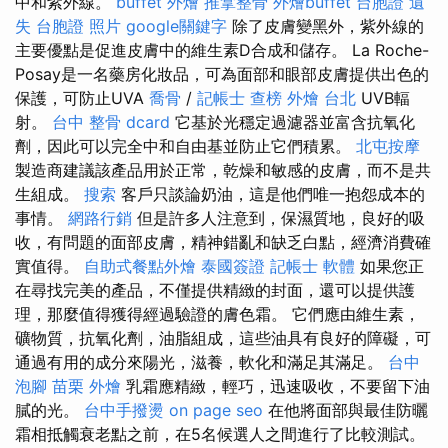
中和紫外線。
buffet 外燴
推拿整骨
外燴buffet
台胞證 遺
失
台胞證 照片
google關鍵字
除了皮膚變黑外，紫外線的
主要優點是促進皮膚中的維生素D合成和儲存。 La Roche-
Posay是一名藥房化妝品，可為面部和眼部皮膚提供出色的
保護，可防止UVA
喬骨
/
記帳士 查榜
外燴 台北
UVB輻
射。
台中 整骨 dcard
它基於光穩定過濾器並富含抗氧化
劑，因此可以完全中和自由基並防止它們積累。
北屯按摩
製造商建議該產品用於正常，乾燥和敏感的皮膚，而不是共
生組成。
搜索
客戶只談論奶油，這是他們唯一抱怨成本的
事情。
網路行銷
但是許多人注意到，保濕質地，良好的吸
收，有問題的面部皮膚，精神錯亂和缺乏白點，經濟消費確
實值得。
自助式餐點外燴
泰國簽證
記帳士 軟體
如果您正
在尋找完美的產品，不僅提供精緻的封面，還可以提供護
理，那麼值得獲得經過驗證的膚色霜。 它們應由維生素，
礦物質，抗氧化劑，油脂組成，這些油具有良好的障礙，可
通過有用的成分來陽光，滋養，軟化和滿足其滿足。
台中
泡腳
苗栗 外燴
乳霜應精緻，輕巧，迅速吸收，不要留下油
膩的光。
台中手撥燙
on page seo
在他將面部與最佳防曬
霜相抵觸衰老點之前，在5名候選人之間進行了比較測試。