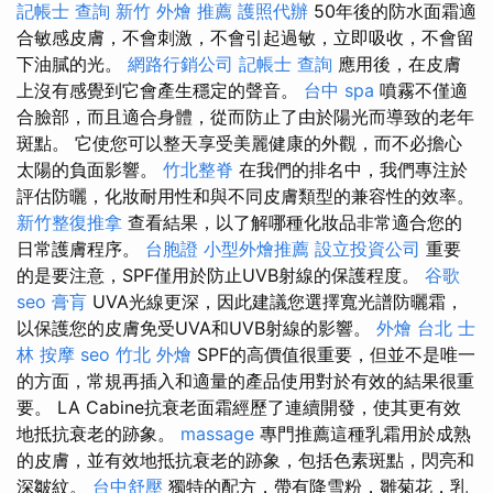
記帳士 查詢
新竹 外燴 推薦
護照代辦
50年後的防水面霜適
合敏感皮膚，不會刺激，不會引起過敏，立即吸收，不會留
下油膩的光。
網路行銷公司
記帳士 查詢
應用後，在皮膚
上沒有感覺到它會產生穩定的聲音。
台中 spa
噴霧不僅適
合臉部，而且適合身體，從而防止了由於陽光而導致的老年
斑點。 它使您可以整天享受美麗健康的外觀，而不必擔心
太陽的負面影響。
竹北整脊
在我們的排名中，我們專注於
評估防曬，化妝耐用性和與不同皮膚類型的兼容性的效率。
新竹整復推拿
查看結果，以了解哪種化妝品非常適合您的
日常護膚程序。
台胞證
小型外燴推薦
設立投資公司
重要
的是要注意，SPF僅用於防止UVB射線的保護程度。
谷歌
seo
膏肓
UVA光線更深，因此建議您選擇寬光譜防曬霜，
以保護您的皮膚免受UVA和UVB射線的影響。
外燴 台北
士
林 按摩
seo
竹北 外燴
SPF的高價值很重要，但並不是唯一
的方面，常規再插入和適量的產品使用對於有效的結果很重
要。 LA Cabine抗衰老面霜經歷了連續開發，使其更有效
地抵抗衰老的跡象。
massage
專門推薦這種乳霜用於成熟
的皮膚，並有效地抵抗衰老的跡象，包括色素斑點，閃亮和
深皺紋。
台中舒壓
獨特的配方，帶有降雪粉，雛菊花，乳