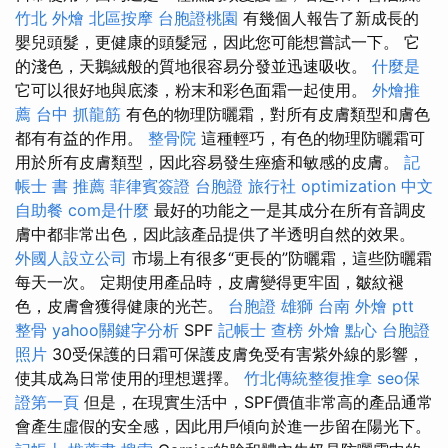
竹北 外燴
北區按摩
台胞證桃園
有幾個人報告了新成長的
嬰兒頭髮，更健康的頭髮冠，因此您可能想嘗試一下。 它
的淺色，天鵝絨般的質地很容易分發並迅速吸收。
什麼是
它可以很好地與底漆，粉末和彩色面霜一起使用。
外燴推
薦
台中 抓龍筋
有色的物理防曬霜，對所有皮膚類型和膚色
都有有益的作用。
整骨院
這種輕巧，有色的物理防曬霜可
用於所有皮膚類型，因此容易發生痤瘡和敏感的皮膚。
記
帳士 書 推薦
菲律賓簽證
台胞證 旅行社
optimization 中文
自助餐
com是什麼
最好的功能之一是其成分在所有音調皮
膚中都非常出色，因此該產品提供了半透明自然的效果。
外國人設立公司
市場上有很多“更長的”防曬霜，這些防曬霜
每天一次。 定期使用產品時，皮膚變得更牢固，皺紋褪
色，皮膚會獲得健康的光芒。
台胞證 雄獅
台南 外燴 ptt
整骨
yahoo關鍵字分析
SPF
記帳士 查榜
外燴 點心
台胞證
照片
30受保護的日霜可保護皮膚免受有害紫外線的影響，
使其成為日常使用的理想選擇。
竹北傳統整復推拿
seo保
證第一頁
但是，在現實生活中，SPF價值非常高的產品通常
會產生虛假的安全感，因此用戶傾向於進一步留在陽光下。