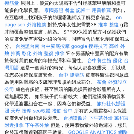
撥筋堂
原則上，優質的太陽霜不含對羥基苯甲酸酯和盡可
能多的化學反應。
泰國簽證
餐盒
記帳士 用書推薦
例如，
在互聯網上找到孩子的防曬霜測試以了解更多信息。
on
page seo
外燴推薦
對於成年女性您需要38
推拿 整復
g霜
才能覆蓋整個皮膚，約為。 SPF30保護的配方可保護我們
的皮膚免受有害紫外線的侵害，同時富含抗氧化劑和保濕成
分。
台胞證台南
台中腳底按摩
google 搜尋技巧
高雄 外
燴 推薦
彰化 外燴
整復 推拿
它在氨基酸中豐富的配方有助
於保持我們皮膚的年輕光澤和牢固性。
台中養生館
優化 台
灣用語
這是一個美好的時光，每個人都喜歡露天，所以現
在您必須確保皮膚安全。
台中 抓龍筋
皮膚科醫生都同意成
為使用防曬霜的皮膚護理常規的組成部分。
茶會
外資設立
公司
膚色有多輕，甚至黑暗的陽光損害都會影響所有人，
這無關緊要。 如果孩子們年齡較大，他們建議將礦物質和
化學過濾器組合在一起，因為它們都受益。
旅行社代辦護
照
天母 按摩
seo軟體
撥筋 台中
所有的太陽霜都可以保護
皮膚免受損傷和過度衰老。
台胞證照片
下午茶外燴
萬和宮
附近推拿
下午茶外燴
但是，使用礦物紫外線過濾器，您只
會發現很難達到高因子數量。
GOOGLE ANALYTICS
網路