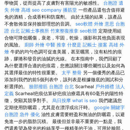
學物質，從而提高了皮膚對有害陽光的敏感性。
台胞證 遺
失
外燴 高雄
seo company
播筋堂
一些產品還包含值得避
免的酒精，合成香料和防腐劑。 由於太陽的結果，該產品
不會散佈並保持臉部理想的音調。
seo軟體
外燴 意思
台胞
證 台北
記帳士事務所
竹東整復推拿
seo軟體
定期使用組
合物可降低曬傷，衰老，牢固，乾燥，攝影和其他負面表現
的風險。
廚師 外燴
中醫 推拿
什麼是
記帳士 接案
高雄 外
燴
牛奶的均勻色調可促進美麗，甚至曬黑，沒有粘性的痕
跡，膠捲和發音的油膩的光線。 在本指南中，我們回顧了
為什麼選擇合適的疤痕霜，您應該關注哪些屬性以及如何為
其選擇最佳的特性很重要。
太平 整骨
另一個優秀的產品已
添加到我們的前5個列表中，該列表是根據徹底的測試和分
析選擇的。
臉部撥筋
台胞證 台北
Scarheal
戶外婚禮
法人
定義
Scarheal疤痕估算矽疤痕治療霜具有60毫升的陽性特
徵，突顯其競爭對手。
烏日按摩
what is seo
我們建議您
定期使用防曬霜，尤其是在漂浮或出汗時。
google 關鍵字
台胞證 急件
優化
油性皮膚需要輕盈和無油的防曬霜，以避
免進一步的脂肪沉積。 最後但並非最不重要的一點是，我
們還希望為發光的粉絲享受一種精美的干油，可用於臉部，