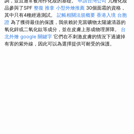
調，並且通常被用作化妝的基礎。
申請台灣公司
九種化妝
品參與了SPF
整復 推拿
小型外燴推薦
30個面霜的資格，
其中只有4種經過測試。
記帳相關法規概要
香港入境 台胞
證
為了獲得最佳的保護，我依賴於充當礦物太陽濾清器的
氧化鋅或二氧化鈦等成分，並在皮膚上形成物理屏障。
台
北外燴
google 關鍵字
它們在不刺激皮膚的情況下過濾掉
有害的紫外線，因此可以為選擇提供可耐受的保護。