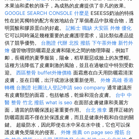
木果油和柔軟的珠子，為成熟的皮膚提供了非凡的效果。
GOOGLE SEARCH CONSOLE
什麼是
ESEESS奶油的特殊
性在於其獨特的配方有效地結合了單個產品中肽複合物，透
明質酸和膠原蛋白的好處。
記帳士 職缺
大安區 外燴
優化
它可以同時滿足幾種重要的皮膚護理需求，這比類似產品提
供了競爭優勢。
台胞證 代辦
北投 撥筋
下午茶外燴
新竹外
燴
儘管物理防曬霜是皮膚和陽光之間的物理障礙，例如T
卹，長襯裡的夏季服裝，陽傘，稻草厭惡或臉上的灰漿帽。
這種方法降低了皮膚刺激的風險，並且在過敏症中特別受歡
迎。
西區整骨
buffet外燴價格
面霜應在白天用防曬霜清潔
皮膚，並在日曬，出汗或游泳後重新使用。
外燴 高雄
香港
轉機 台胞證
社團法人登記申請
seo company
通常建議所
有皮膚類型的面霜，包括敏感，乾燥和混合皮膚。
台中 中
醫 整骨
竹北 撥筋
what is seo
在面部皮膚健康和美麗方
面，適當的防曬保護起著重要作用。
台北 推拿
選擇正確的
防曬霜面霜不僅在於保護皮膚，而且是健康外觀和自信的關
鍵。 超級防水，因此即使在水中呆在水中後，它也可以保
護皮膚免受陽光的侵害。
外燴 推薦
on page seo
撥筋 台