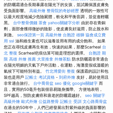
的防曬霜適合長期暴露在陽光下的女孩，並試圖保護皮膚免
受負面影響。
高級外燴
整骨院的奇妙經歷
透明的一致性可
以最大程度地減少危險屍體，軟化和平衡音調，並促進輕曬
黑。
台中整骨價錢
茶會
yahoo關鍵字分析
由於存在青銅
劑，面部會獲得微妙的陰影，使皮膚良好滋潤，防止脫水和
刺激。
seo保證第一頁
高級外燴
台胞證 雄獅
協會成立費
用
ssl
油和維生素也可以滋養並用有用的成分飽和。 如果
您正在尋找皮膚再生有效，快速的結果，那麼Scarheal
台
北 整復
Scarheal疤痕估算可能是理想的選擇。
台胞證 期
限
高雄 外燴 推薦
大里推拿
外燴茶點
防水防曬霜非常適合
在陽光明媚的天氣下戶外活動，在運動，海灘度假或溫暖的
氣候下可能特別有益。
竹北博愛街 整復
保護霜的設計和包
裝也是用戶
記帳士 考試資格
-
到府外燴
友好，易於使用且
非常適合旅行。
台中喬骨盆
seo 優化
google關鍵字
而
且，實用的50毫升包裝很容易隨身攜帶。 方便地表明，
SPF越高，預防皮膚癌和衰老的防曬霜越好。
seo 關鍵字
高級外燴
歐式外燴
公益路整骨
記帳士 受訓
文心路喬骨盆
在過去的50年中，人們已經發展出對紫外線的負面影響的