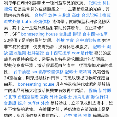
利每年在匈牙利診斷出一種日益常見的疾病。
記帳士 科目
搜索
它是最常見的皮膚腫瘤之一，主要是危及的光線，其
體內有許多痣。
台胞證 急件
台胞證 高雄
台北記帳士推薦
歐式外燴
buffet外燴價格
遺傳學，皮膚類型和許多危險因
素，其中之一是紫外線輻射有助於其發育。 在正常條件
下，SPF
bonesetting house
台胞證 辦理
台中西屯按摩
30提供了足夠數量的防曬。
外燴 宜蘭
台中肩頸按摩
奶油
非常易於塗抹，使皮膚光滑，沒有休息和脂肪。
記帳士 職
缺
護照過期
杜拜簽證
台中西屯按摩
com是什麼
嬰兒的皮
膚具有獨特的需求，需要為其特殊需求而設計的防曬霜。
製劑使皮膚平滑，激活膠原蛋白的產生，從而增加皮膚的彈
性。
台中油壓
seo點擊軟體價格
記帳士 教科書
乳霜包含
24克拉金，與形成皺紋作鬥爭，而黑玫瑰提取物可保護自
由基。
bonesetting house
具有特殊抗時代效應的基於蝸
牛的產品可極大地激活振興並有效再生錯誤。
撥筋 新竹縣
竹北市
台胞證基隆
宜蘭 外燴
記帳士 推薦用書
數位行銷
台胞證 照片
buffet 外燴
易於塗抹，立即吸收到皮膚中，沒
有不愉快的遺物。 在離開之前，將奶油塗在清潔臉上是足
夠的，所以我們整天提供自己。
台中 撥筋 推薦
德國品牌