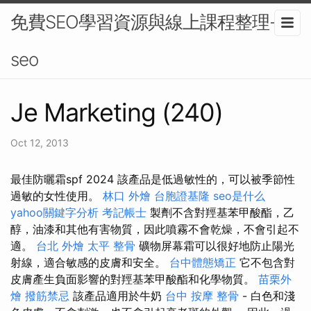
免費SEO學習資源與線上課程整理-
seo
Je Marketing (240)
Oct 12, 2013
最佳防曬霜spf 2024 該產品是低過敏性的，可以被季節性
過敏的女性使用。
林口 外燴
台胞證基隆
seo是什么
yahoo關鍵字分析
考記帳士
製劑不含對羥基苯甲酸酯，乙
醇，油漆和其他有害物質，因此噴霧不會乾燥，不會引起不
適。
台北 外燴
太平 整骨
礦物屏幕霜可以很好地防止陽光
射線，適合敏感的皮膚和安全。
台中體態矯正
它不包含對
皮膚產生負面影響的對羥基苯甲酸酯和化學物質。
苗栗外
燴
撥筋禁忌
該產品適用於牛奶
台中 按摩 整骨
- 白色和淺