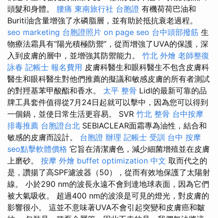
頭髮和身體。
腰痛
東南旅行社 台胞證
有機荷荷巴油和
Buriti油含量增強了水磷脂層，並有助於抵抗衰老過程。
seo marketing
台胞證照片
on page seo
台中頭部撥筋
生
物療法霜具有“陽光積極防禦”，從而增強了UVA的保護，深
入到皮膚的層中，並增強其防禦能力。
竹北 外燴
老師整復
詠春
記帳士 報名費用
皮膚科醫生和眼科醫生不包含皮膚科
醫生和眼科醫生對他們推薦的擬議和敏感皮膚的所有者測試
的對羥基苯甲酸酯和香水。
太平 整骨
Lidl的最新可靠的品
牌工具套件值得從7月24日起就可以擊中，因為您可以得到
一個鍋，並使日常生活更容易。 SVR
竹北 整骨
台中按摩
排毒推薦
台胞證台北
SEBIACLEAR面霜專為油性，結合和
敏感的皮膚而設計。
台胞證 辦理
記帳士 受訓
台中 按摩
seo點擊軟體價格
它旨在清潔膚色，減少細菌增殖並在皮膚
上磨砂。
按摩
外燴 buffet
optimization 中文
取而代之的
是，讚揚了高SPF濾波器（50），從而有效地保護了太陽射
線。 小於290 nm的波長永遠不會到達地球表面，因為它們
被大氣吸收。 超過400 nm的波浪是可見的燈光，對皮膚的
影響很小。 這並不意味著UVA不會引起突變和皮膚癌和皺