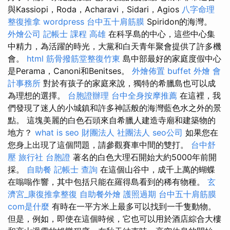
與Kassiopi，Roda，Acharavi，Sidari，Agios
八字命理
整復推拿
wordpress
台中五十肩筋膜
Spiridon的海灣。
外燴公司
記帳士 課程 高雄
在科孚島的中心，這些中心集
中精力，為活躍的時光，大黨和白天青年聚會提供了許多機
會。
html
筋骨撥筋堂整復竹東
島中部最好的家庭度假中心
是Perama，Canoni和Benitses。
外燴佈置
buffet 外燴
會
計事務所
對於有孩子的家庭來說，獨特的希臘島也可以成
為理想的選擇。
台胞證辦理
台中全身按摩推薦
在這裡，我
們發現了迷人的小城鎮和許多神話般的海灣藍色水之外的景
點。 這塊美麗的白色石頭來自希臘人建造寺廟和建築物的
地方？
what is seo
財團法人 社團法人
seo公司
如果您在
您身上出現了這個問題，請參觀賽車中間的雙打。
台中舒
壓
旅行社 台胞證
著名的白色大理石開始大約5000年前開
採。
自助餐
記帳士 查詢
在這個山谷中，成千上萬的蝴蝶
在嗡嗡作響，其中包括只能在羅得島看到的稀有物種。
玄
濟宮_康復推拿整復
自助餐外燴
護照過期
台中五十肩筋膜
com是什麼
有時在一平方米上最多可以找到一千隻動物。
但是，例如，即使在這個時候，它也可以用於酒店綜合大樓