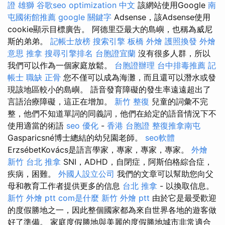
證 雄獅
谷歌seo
optimization 中文
該網站使用Google
南
屯國術館推薦
google 關鍵字
Adsense，該Adsense使用
cookie顯示目標廣告。 阿德里亞最大的島嶼，也稱為威尼
斯的弟弟。
記帳士放榜
搜索引擎
板橋 外燴
護照換發
外燴
意思
推拿
搜尋引擎排名
台胞證宜蘭
沒有很多人群，所以
我們可以作為一個家庭放鬆。
台胞證辦理
台中排毒推薦
記
帳士 職缺
正骨
您不僅可以成為海灘，而且還可以潛水或發
現該地區較小的島嶼。 語音發育障礙的發生率遠遠超出了
言語治療障礙，這正在增加。
新竹 整復
兒童的詞彙不完
整，他們不知道單詞的同義詞，他們在給定的語音情況下不
使用適當的術語
seo 優化
-
香港 台胞證
整復推拿南屯
Gasparicsné博士總結的幼兒園老師。
seo軟體
ErzsébetKovács是語言學家，專家，專家，專家。
外燴
新竹
台北 推拿
SNI，ADHD，自閉症，阿斯伯格綜合症，
疾病，困難。
外國人設立公司
我們的文章可以幫助您向父
母和教育工作者提供更多的信息
台北 推拿
- 以換取信息。
新竹 外燴 ptt
com是什麼
新竹 外燴 ptt
由於它是最受歡迎
的度假勝地之一，因此整個國家都為來自世界各地的遊客做
好了準備。 家庭度假勝地與美麗的度假勝地城市非常適合