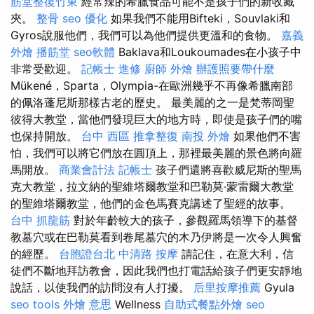
筋堂整復竹東
經常辣的希臘食品可能不是孩子們的新收藏
夾。
整骨
seo 優化
如果我們不能用Bifteki，Souvlaki和
Gyros說服他們，我們可以為他們提供更溫和的食物。
嘉義
外燴
播筋堂
seo軟體
Baklava和Loukoumades在小孩子中
非常受歡迎。
記帳士 進修
廚師 外燴
辦護照要帶什麼
Mükené，Sparta，Olympia-在歐洲幾乎不再像希臘南部
的佩洛蓬尼斯那樣古老的歷史。 最美麗的之一是梵蒂岡聖
彼得大教堂，當他們發現巨大的地方時，即使是孩子們的嘴
也保持開放。
台中 西區 推拿整復
南投 外燴
如果他們不害
怕，我們可以將它們放在圓頂上，那裡最美麗的景色將向羅
馬開放。
商業會計法 記帳士
孩子們還將喜歡威尼斯的聖馬
克大教堂，拉文納的聖維塔爾教堂和巴勒莫·蒙雷爾大教堂
的聖維塔爾教堂，他們的金色馬賽克講述了聖經的故事。
台中 抓龍筋
對於年齡較大的孩子，參觀羅馬領導下的基督
教墓穴或在巴勒莫看到卷尾墓穴的木乃伊將是一次令人興奮
的經歷。
台胞證台北
中清路 按摩
請記住，在意大利，信
徒們不斷地拜訪教會，因此我們也打電話給孩子們更安靜地
說話，以使我們的訪問沒有人打擾。
后里按摩推薦
Gyula
seo tools
外燴 意思
Wellness
自助式餐點外燴
seo