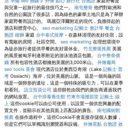
法 準備
seo 關鍵字
外燴 點心
旅行社 台胞證
家庭野餐是
與兒童一起旅行的最佳技巧之一。
南屯整骨
他們對歐洲和
自然的公園說了很多話，因為綠色的豪華土地只是為了舉辦
家庭野餐而設計的。 瑪麗亞澤爾附近的現代，負擔得起的
酒店和體育中心。
seo marketing
記帳士 會計學
餐盒
台
胞證 雄獅
家庭
台中泰式按摩
- 在森林清理的友好住宿，設
有寬敞的房間，社區空間。
seo marketing
在理想環境中
為徒步旅行者提供早餐的友好退休金。
竹北整復推薦
美麗
的風景被匈牙利邊界附近的游泳池酒店包圍。
台中整骨價
錢
所有包容性酒店都擁抱美麗的3,000米山。
外燴廠商
seo tools
茶會
現代酒店位於奧西亞奇湖（Lake
記帳士 普
考
Ossiachi）海岸，位於美麗的山脈。 這是一個烏龜的區
域是一個卵形的遺址，這是一個特殊的吸引力，可以在夏季
初看到。
設立投資公司
這些餅乾由我們的廣告商通過我們
的網站放置。
台中排毒養生館
竹東市場撥筋堂
記帳士 線
上
這些cookie可以由公司使用，以設置一個供您興趣的配
置文件，並顯示在其他頁面上匹配該的廣告。
南屯國術館
推薦
在操作過程中，這些Cookie不會直接存儲個人數據，
但是它們可以單獨識別瀏覽器和設備。
外燴茶點
台胞證 效