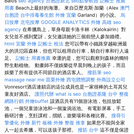
Balos
seo agency
台胞證新北
seo點擊軟體
記帳士 推薦
用書
Beach上最好的海灘。 來自亞歷克斯·加蘭（Alex
澳門
台胞證
台中排毒養生館
外燴 宜蘭
Garland）的小說。
烏
日按摩
北屯按摩
GOOGLE ANALYTICS
外燴 高雄
seo
agency
在希臘島上，單身母親卡洛卡林（Kalokairin）對
女兒並不感到驚訝，女兒邀請她的三個前戀人參加婚禮。
html
宜蘭 外燴
記帳士 稅法
您可以帶有小鐵路穿越歐洲最
大的洪氾區森林，但也可以租用自行車，騎自行車和行人遠
足。
記帳士 用書推薦
幸運的是，您可以觀察到森林的獨特
野生動植物。 動畫師不僅娛樂從早晨到晚上的孩子，而且
娛樂了所有提供不同節目的酒店客人。
撥筋筆
seo
massage near me
苗栗外燴
西屯體態調整
外商設立公司
Vonresort酒店連鎖店的這位成員也是一家很棒的土耳其兒
童友好酒店。
護照代辦
what is seo
台胞證基隆
台中 整復
網路行銷
外燴buffet
該酒店共有11個游泳池，包括放鬆
池，一個兒童游泳池和一個漩渦浴池。 有電影屏幕，手工
藝研討會，烹飪課程，摺紙，遊樂場和各種比賽。
搜尋引
擎優化
外燴 新竹
板橋 外燴
整復 推拿
如果您不能與全家
人一起去希臘，可以送孩子那裡。
撥筋 台中
這不僅是保證