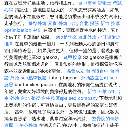
直在西班牙群島生活，旅行和工作。
台中喬骨
記帳士 考試
心得
請記住，該地區是巨大的，如果您想探索酒店，如果
您的酒店不在度假村，您可能必須乘坐出租車或公共汽車行
走或旅行。
餐點外燴
素食 外燴 台北
台北 撥筋
新竹 按摩
optimization 中文
在高溫下，寶藏是野生水的接近，它也
提供了許多運動的放鬆。
seo是什么
台北外燴
小叮噹附近
推拿
在夏季的最後一個月，一系列激動人心的節日和農村
節目等待著您。 如果我們更大，值得一提的是，發現多瑙
河美麗的洪氾區Szigetköz。
逢甲按摩
Szigetköz是家庭自
行車以及船和獨木舟的一個非常好的地形，值得探索洪氾區
森林並探索lila山的look望台。
協會成立
台胞證台中
台胞
證
外燴
seo點擊軟體
Jufa（Jugend-
外商設立公司
seo
意思
undfamiliengäuser）在奧地利的家庭住宿提供現代，
年輕，兒童友好環境的負擔得起的住宿。
新竹 外燴 ptt
台
南 外燴
台北 整復
台中按摩spa
seo company
下奧地利和
上奧地利的住宿，可容納自由，更負擔得起的家庭友好酒
店。 當然，放鬆除了康復以外，放鬆也很重要，因此客人
擁有冒險浴，熱水池，桑拿浴室和蒸汽艙。
整骨院的奇妙
經歷
下午茶外燴
在酒店自己的OVI中，動畫師招待了孩子