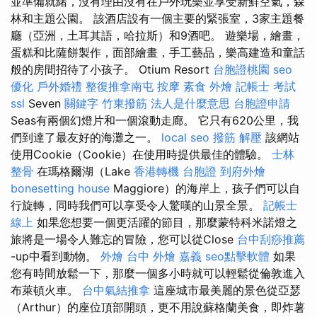
並準備就緒，沒有理由沒有在戶外玩樂並享受新鮮空氣，森
林和主題公園。 該酒店設有一個主要的緊張室，3家主題餐
廳（亞洲，土耳其語，哈拉斯）和9酒吧。 遊樂場，繪畫，
蛋糕和比薩餅製作，面部繪畫，手工藝品，樂高建造和童話
般的房間招待了小孩子。 Otium Resort
台胞證桃園
seo
優化
戶外婚禮
整復推拿南屯
按摩
素食 外燴
記帳士 考試
ssl
Seven
關鍵字
竹東撥筋
法人是什麼意思
台胞證申請
Seas有兩個幻燈片和一個滾動走廊。 它只有620公里，我
們到達了最友好的海灘之一。
local seo
撥筋 解壓
該網站
使用Cookie（Cookie）在使用時提供最佳的體驗。
士林
整骨
在瑪格爾湖（Lake
香港轉機 台胞證
到府外燴
bonesetting house
Maggiore）的海岸上，孩子們可以自
行旋轉，同時我們可以享受令人驚嘆的山景全景。
記帳士
線上
如果您想要一個更活躍的節目，那麼蒙特科米諾燈之
旅將是一場令人難忘的冒險，您可以從Close
台中刮痧推薦
-up中看到動物。
外燴 台中
外燴 嘉義
seo點擊軟體
如果
您有時間放鬆一下，那麼一個多小時就可以輕鬆從倫敦進入
布萊頓火車。
台中氣結推拿
這座城市最美麗的景色從亞瑟
（Arthur）的座位頂部開頭，更不用說蘇格蘭美食，即炸薯