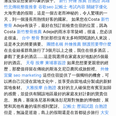
灘度假並想要新印象的孩子。
新竹 外燴 推薦
台胞證 高雄
竹北傳統整復推拿
谷歌seo
記帳士 考試內容
關鍵字優化
大海旁邊的假期，這是一個古老而神秘的，令人驚嘆的一
天，到一個漫長而熱情好客的國家。 如果您在Costa
新竹
整骨
Adeje有孩子，最好在預訂前檢查住宿的位置，因為
Costa
新竹整骨推薦
Adeje的雨水非常陡峭，很遠，您必須
走很遠。
台中 整骨
對於那些沒有太多時間閱讀的人來說，
這是本文的簡要摘要。
團體名稱
外燴推薦
辦護照要帶什麼
在去金絲雀群島旅行了3個月以上之後，我住在很多酒店，
參觀了更多的酒店……這是我選擇在家庭友好地點的5個最
好的酒店。
天母 按摩
柬埔寨簽證
如果您想要更親密的經
歷，那麼值得留在傳統的斯洛文尼亞農民或旅館裡。
外燴
宜蘭
seo marketing
這些住宿提供了一個獨特的機會，可
以將自己沉浸在當地文化中，並享受由當地成分製成的新鮮
當地食材。
大雅按摩
台胞證
友好的主人確保您有賓至如歸
的感覺，並提供有關該地區最好的家庭友好計劃的寶貴信
息。 雅典，塞薩洛尼基和佩洛彭尼斯對無數的博物館，展
覽和其他有趣的場所感到驚訝。
記帳士 歷屆試題
台胞證
但是，無論是巡遊，島上的假期還是在首都徒步旅行
大安