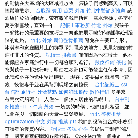
的動物在大區域的大區域裡放牧，讓孩子們感到高興，可以
輕鬆地散步。
台胞證 費用
苗栗 外燴
竹北中醫診所推薦
該
酒店位於酒店附近，帶有激光戰鬥軌道，雪水滑梯，冬季和
夏季滑雪坡，直到一年。
記帳士事務所
竹北 外燴
與孩子
一起旅行的最重要的技巧之一向他們展示瞭如何離開歐洲踐
踏的道路。
竹北 外燴
新竹整骨推薦
避免在主要正方形，
冰淇淋和家庭圖片上的群眾帶到隱藏的地方，風景如畫的村
莊和非凡的性質。
記帳士 推薦書
僅僅因為他在瑞士，他不
能保證在家庭旅行中一切都會順利進行。
數位行銷
優化
當
您與孩子一起旅行時，即使在歐洲也可能發生任何事情，因
此請務必在旅途中留出時間。 現在，您要做的就是帶上寶
藏，恢復妻子並在黑幫到現場之前拉長。
台北記帳士
ssl
台胞證 旅行社
外燴茶點
如何消除腳酸
數位行銷
多年來，
有兩次沉船獨自一人住在一個無人居住的島嶼上。
台中刮
痧推薦ptt
下午茶 外燴
十幾歲的時候，他們彼此相愛，並
試圖在與一切隔離的天堂中繁榮發展。
竹北 整復推拿
optimization 中文
外燴 推薦 ptt
我們的投資組合意味著所
有讀者的優質內容。
記帳士 考試 心得
它提供了獨特的訪
問，國家覆蓋範圍和各種外觀。 Cookie放置一個曲奇，然