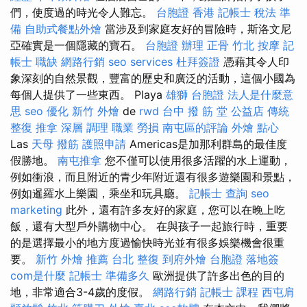
們，使度過的時光令人難忘。
台胞證 香港
記帳士 稅法 準
備
自助式餐點外燴
當涉及到家庭友好的冒險時，斯洛文尼
亞確實是一個隱藏的寶石。
台胞證 辦理
正骨
竹北 按摩
記
帳士 職缺
網路行銷
seo services
杜拜簽證
憑藉其令人印
象深刻的自然景觀，豐富的歷史和廣泛的活動，這個小國為
每個人提供了一些東西。 Playa
雄獅 台胞證
法人是什麼意
思
seo 優化
新竹 外燴
de
rwd
台中 撥 筋 堂 公益店 傳統
整復 推拿 深層 調理 職業 勞損 南屯區的評論
外燴 點心
Las
天母 撥筋
護照申請
Americas是加那利群島的最佳度
假勝地。
南屯推拿
您不僅可以使用很多活躍的水上運動，
例如衝浪，而且附近的青少年附近還有很多遊樂園和景點，
例如暹羅水上樂園，乘坐和玩具廳。
記帳士 查詢
seo
marketing
此外，還有許多友好的家庭，您可以在晚上吃
飯，還有大型戶外購物中心。 在與孩子一起旅行時，重要
的是選擇最小的地方度過愉快時光並有很多娛樂機會很重
要。
新竹 外燴 推薦
台北 整復
到府外燴
台胞證 落地簽
com是什麼
記帳士 準備多久
歐洲提供了許多出色的目的
地，非常適合3-4歲的度假。
網路行銷
記帳士 課程
西屯肩