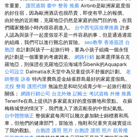
常重要。
護照過期
臺中 整骨 推薦
Airbnb是歐洲家庭度假
的好住宿，因為歐洲酒店也很昂貴，即使有早上的報價。
由於他的近距離，克羅地亞仍然是家庭的熱門目的地，在我
們國家幾個小時內很容易進入。
台中西屯區按摩推薦
許多
人認為與孩子一起度假並不是一件容易的事，但是通過適當
的組織，我們可以進行難忘的冒險。
seo教學
香港簽證 台
胞證
在計劃與孩子一起旅行時，要為小孩子組織一個永恆
的計劃是一個重要的考慮因素。
網路行銷
如果選擇落在克
羅地亞，則保證在克羅地亞沿海城市Šibenik的Aquapark
公司設立
Dalmatia水天堂中為兒童提供不舒服的計劃。
老
師整復 詠春
特內里費島是金絲雀群島最好的家庭度假島。
北投 整骨
護照代辦
無論您是和幼兒或青少年一起旅行都沒
關係；
網路行銷公司
台北外燴
記帳士 考試資格
外燴 推薦
Tenerife在島上提供許多家庭友好的度假勝地和景點。 在蘇
梅格城堡的情況下，我們進入了酒店船長的中世紀氣氛。
台中體態矯正
整個家庭每周可以幾次參加騎士錦標賽和馬
車，但他們的健康部門，冒險池，拖鞋和兒童夾克確實提出
了我的觀點。
台胞證 護照 照片
台胞證 護照 照片
筋骨撥