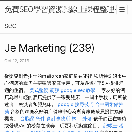
免費SEO學習資源與線上課程整理-
seo
Je Marketing (239)
Oct 12, 2013
從嬰兒到青少年的mallorcan家庭留在哪裡 埃斯特戈姆市中
心酒店的套房主要建議家庭使用，可為多達4至5人提供舒
適的住宿。
美式整復 筋膜
google seo教學
一家友好的酒
店為最年輕的酒店提供了一張嬰兒床，一間小手杖，廁所敘
述者，表演者和嬰兒床。
google 搜尋技巧
台中國術館推
薦
合格的家庭友好酒店健康中心為所有家庭成員提供娛樂
機會。
台胞證 急件
會計事務所
林口 外燴
孩子們正在等待
或發現Visi的松鼠在演奏，玩耍和玩動畫節目。
記帳士 稅