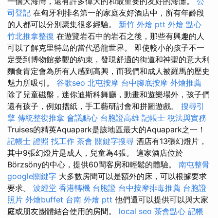
一個大海灣，還有許多偉大的和最重要的友好的海灘。
公
司登記
在匈牙利排名第一的家庭友好酒店中，所有年齡段
的人都可以分別聚集很多經驗。
新竹 外燴 ptt
外燴 點心
竹北推拿整復
在遊覽岩石中的岩石之後，那些有興趣的人
可以了解克里特島的當代恐龍世界。 即使較小的孩子不一
定受到博物館參觀的約束，發現舒適的街道和神聖的意大利
麵食肯定會為所有人感到高興，而我們和成人被羅馬的歷史
魅力所吸引。
谷歌seo
北屯按摩
台中腳底按摩
外燴推薦
除了兒童磁盤，迷你迪斯科舞廳，動畫和遊樂場外，孩子們
還有孩子，例如摺紙，手工藝研討會和拼圖遊戲。
搜尋引
擎
傳統整復推拿
會議點心
台胞證高雄
記帳士 稅法與實務
Truises的精英Aquapark是該地區最大的Aquapark之一！
記帳士 證照 找工作
茶會
關鍵字搜尋
酒店有13張幻燈片，
其中9張幻燈片是成人，兒童為4張。 這家酒店位於
Börzsöny的中心，提供60間客房和輕鬆的體驗。
南屯整骨
google關鍵字
大多數房間可以是額外的床，可以根據要求
要求。
波經堂
香港轉機 台胞證
台中按摩排毒推薦
台胞證
照片
外燴buffet
台南 外燴 ptt
他們還可以提供可以與大家
庭或朋友團體結合使用的房間。
local seo
茶會點心
記帳