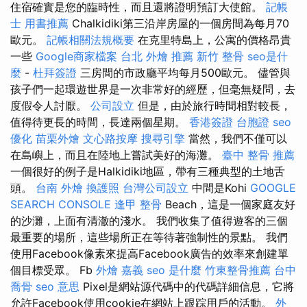
住宿確實是您的臨時性，而且還將證明預訂大使館。
記帳
士 用書推薦
Chalkidiki第三沿岸房屋的一個房間為每月70
歐元。
記帳相關法規概要
在克里特島上，公寓的價格昂貴
一些
Google商家檔案
台北 外燴 推薦
新竹 整骨
seo是什
麼
-
杜拜簽證
三房間的市政廳平均每月500歐元。 儘管與
孩子們一起環遊世界是一次非常好的經歷，但毫無疑問，去
度假令人討厭。
公司設立
但是，由於旅行時間相對較長，
值得待更長的時間，長達兩個星期。
香港簽證 台胞證
seo
優化
苗栗外燴
文心路按摩
搜尋引擎
當然，我們不僅可以
在島嶼上，而且在陸地上嘗試美好的海灘。
臺中 整骨 推薦
一個很好的例子是Halkidiki地區，帶有三種典型的土地舌
頭。
台南 外燴
換護照
台灣公司設立
中間是Kohi
GOOGLE
SEARCH CONSOLE
逢甲 整骨
Beach，這是一個家庭友好
的沙灘，上面有清澈的淺水。 我們收集了值得遊客的三個
最重要的場所，這些場所正在等待著強制性的景點。 我們
使用Facebook像素來提高Facebook廣告的效率來創建單
個目標受眾。 Fb
外燴 嘉義
seo 是什麼
竹東整骨推薦
台中
喬骨
seo 意思
Pixel是網站源代碼中的代碼詳細信息，它將
允許Facebook使用cookie在網站上跟踪用戶的活動。
外