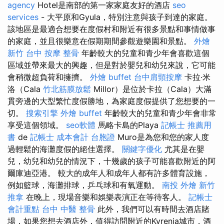
agency
Hotel是南部的第一家家庭友好的酒店
seo
services
- 大平原和Gyula，特別注意與孩子到達的家庭。
該地區是最適合想要在度假村和附近有很多景點和事情做事
的家庭，並且很樂意在假期期間參觀遊樂園和景點。
外燴
新竹
台中 按摩 整骨
年齡較大的兒童和青少年會喜歡這個
區域並帶來最大的興趣，但是對於嬰兒和幼兒來說，它可能
會稍微超負荷和擁擠。
外燴 buffet
台中肩頸按摩
卡拉·米
洛（Cala
竹北筋膜放鬆
Millor）是位於卡拉（Cala）大滿
貫旁邊的大型繁忙度假勝地，為家庭度假提供了您想要的一
切。
搜索引擎
外燴 buffet
年齡較大的兒童和青少年會非常
享受這個領域。
seo軟體
馬略卡島的Playa
記帳士 推薦用
書
de
記帳士 成本會計
台胞證
Muro是為您和您的家人度
過輕鬆的海灘度假的絕佳選擇。
關鍵字優化
尤其是在嬰
兒，幼兒和幼兒的情況下，十幾歲的孩子可能喜歡附近的阿
爾庫迪亞港。 較大的成年人和成年人都有許多體育設施，
例如籃球，海灘排球，乒乓球和有氧運動。
南投 外燴
新竹
推拿
在晚上，現場音樂和娛樂表演正在等待客人。
記帳士
會計重點
台中 中醫 整骨
此外，我們可以有時間去酒店賭
場，如果您想去酒店外，值得訪問附近的Kyrenia城市，酒