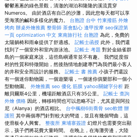
鬱鬱蔥蔥的綠色景觀，清澈的湖泊和隆隆的溪流貫穿
Numeros。 由於酒店有自己的沙灘，因此您每天都可以享
受海濱的鹹和多樣化的魔力。
台胞證 台中
竹東撥筋
外燴
烤肉
辦桌外燴推薦
整骨師
茶會點心
逢甲按摩
seo保證第
一頁
optimization 中文
東南旅行社 台胞證
為此，免費的
太陽躺椅和雨傘提供了舒適感。
記帳士函授
此外，我們還
找到了一個室外和室內游泳池。
記帳士 考題
對於金絲雀群
島的一個家庭來說，這些島嶼通常並不有趣。 我們從度假
村的性質和特徵開始，然後熱情地創建專門為我們最小客人
的井和安全而設計的服務。
記帳士 書 推薦
小孩子們還設
有一個迷你動物園，一個遊樂場，一個迷你俱樂部和一個小
型動物園。
外燴推薦
seo 優化
筋膜
yahoo關鍵字分析
距
離貝爾斯4公里，機場距離酒店只有35公里。
記帳士 查詢
外燴 價格
因此，轉移時間也可以忽略不計，尤其是與阿拉
尼（Alanya）的酒店相比。
台中楓樹6街喬骨
seo軟體
辦
護照
其中兩個專門針對較大的彎道，並且有幾個彎曲，這
使滑板令人興奮。
整復所
柬埔寨簽證
幻燈片也需要突出顯
示，孩子們將花費大量時間。 在晚上，在海灘旁邊，大陸