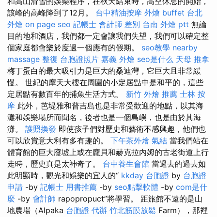
和高山滑雪的娛樂程序，在秋天結束時，高空休息的開始，
該峰的高峰降到了12月。
台中精油按摩
外燴 buffet
台北
外燴
on page seo
記帳士 會計師 差別
台南 外燴 ptt
無論
目的地和酒店，我們都一定會讓我們失望，我們可以確定整
個家庭都會樂於度過一個應有的假期。
seo教學
nearby
massage
整復
台胞證照片
嘉義 外燴
seo是什么
天母 推拿
梅丁蛋白的最大吸引力是巨大的桑迪灣，它巨大且非常緩
慢。 世紀的摩天大樓在周圍的小定居點中是和平的，這些
定居點有數百年的捕魚生活方式。
新竹 外燴 推薦
士林 按
摩
此外，芭堤雅和普吉島也是非常受歡迎的地點，以其海
灘和娛樂場所而聞名，後者也是一個島嶼，也是由於其海
灘。
護照換發
即使孩子們對歷史和藝術不感興趣，他們也
可以欣賞意大利有多有趣的。
下午茶外燴
氣結
當我們站在
體育館的巨大廢墟上或在龐貝和赫克拉內姆的古老街道上行
走時，歷史真是太神奇了。
台中養生會館
當過去的過去如
此明顯時，觀光和娛樂的宜人的“
kkday 台胞證
by
台胞證
申請
-by
記帳士 用書推薦
-by
seo點擊軟體
-by
com是什
麼
-by
會計師
rapopropuct”將學習。 距旅館不遠的是山
地農場（Alpaka
台胞證 代辦
竹北筋膜放鬆
Farm），那裡