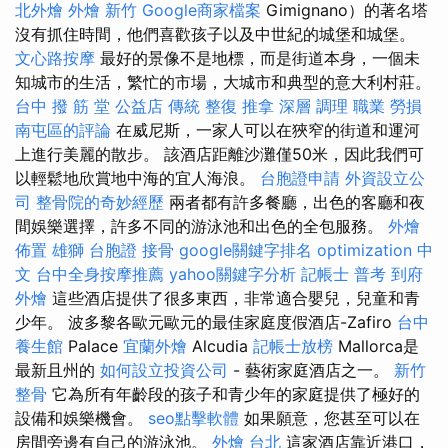
北外燴
外燴 新竹
Google商家檔案
Gimignano）的著名塔
沒有抓住時間，他們喜歡孩子以及中世紀的城堡和城堡。
文心路按摩
最好的景像不是地標，而是街道本身，一個未
知城市的生活，繁忙的市場，大城市和典型的意大利村莊。
台中 撥 筋 堂 公益店 傳統 整復 推拿 深層 調理 職業 勞損
南屯區的評論
在威尼斯，一家人可以在狹窄的街道和運河
上進行美麗的散步。 該酒店距離沙灘僅50米，因此我們可
以輕鬆地欣賞地中海的宜人海浪。
台胞證申請
外資設立公
司
整骨院的奇妙經歷
兩者都有許多餐廳，出色的客廳和夜
間娛樂選擇，許多不同的游泳池和出色的全包服務。
外燴
佈置
雄獅 台胞證
接骨
google關鍵字排名
optimization 中
文
台中全身按摩推薦
yahoo關鍵字分析
記帳士 普考
到府
外燴
這些酒店提供了很多東西，非常適合嬰兒，兒童和青
少年。 波多黎各歐元歐元的最佳家庭度假酒店-Zafiro
台中
養生館
Palace
宜蘭外燴
Alcudia
記帳士放榜
Mallorca是
最新且州的
如何設立投資公司
- 藝術家庭酒店之一。
新竹
整骨
它為所有年齡段的孩子和青少年的家庭提供了極好的
設備和娛樂機會。
seo點擊軟體
如果願意，您甚至可以在
房間旁邊有自己的游泳池。
外燴 台北
這家酒店靠近港口，