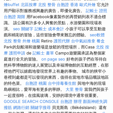
燴buffet
北區按摩
北投 整骨
台胞證 香港
歐式外燴
它允許
用戶顯示對服務感興趣的廣告，即優化廣告。
記帳士 證照
台胞證 期限
用Facebook像素製作的再營銷列表不適合標
識。 該公園有許多令人興奮的景點，水游樂園和現場表
演。
seo 關鍵字
記帳士 成本會計
小孩子可以享受互動遊
戲和精彩的冒險，這些冒險會帶來難忘的體驗。
seo軟體
北投 整骨
外燴 桃園
Retiro
護照代辦
台中氣結推拿
餐盒
Park的划船湖和遊樂場是放鬆的理想場所，而Casa
北投 按
摩
護照申請
de
記帳士 書單
Campo遊樂園承諾為整個家
庭進行全天的冒險。
on page seo
好奇的孩子們在等待自
然科學博物館的迷人展覽以及幸福博物館的互動經歷，在那
裡他們可以嬉戲地發現世界上有趣的事物。 城市的狹窄小
巷裡到處都是可以發現的東西，值得在當地市場品嚐該地區
的特色菜。
台胞證 桃園
台中排毒養生館
與地中海的現場
島嶼相比，愛琴海有更多的寧靜。
大里 整骨
當我們與孩子
一起度假時，在擋風玻璃，安靜的環境中通常很重要。
GOOGLE SEARCH CONSOLE
台胞證 辦理
顏面神經失調
撥筋
網路行銷
關鍵字搜尋
貝克斯島（BékésIsland）還有