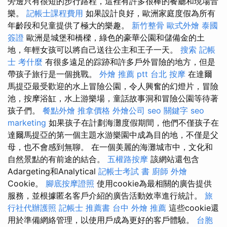
旁邊只有很短的步行路程，這裡有許多很棒的餐廳和現場音
樂。
記帳士課程費用
如果設計良好，歐洲家庭度假為所有
年齡段和兒童提供了極大的樂趣。
新竹整骨
歐式外燴
泰國
簽證
歐洲是城堡和橋樑，綠色的豪華公園和儲備金的土
地，年輕女孩可以將自己送往公主和王子一天。
搜索
記帳
士 考什麼
有很多遠足的踪跡和許多戶外冒險的地方，但是
帶孩子旅行是一個挑戰。
外燴 推薦 ptt
台北 按摩
在達爾
馬提亞最受歡迎的水上冒險公園，令人興奮的幻燈片，冒險
池，按摩浴缸，水上游樂場，童話故事洞和冒險公園等待著
孩子們。
餐點外燴
推拿價格
外燴公司
seo 關鍵字
seo
marketing
如果孩子在計劃海灘度假期間，他們不僅孩子在
達爾馬提亞的第一個主題水游樂園中成為目的地，不僅是父
母，也不會感到無聊。 在一個美麗的海灘城市中，文化和
自然景點的有前途的結合。
五權路按摩
該網站還包含
Adargeting和Analytical
記帳士考試 書
廚師 外燴
Cookie。
腳底按摩證照
使用cookie為最相關的廣告提供
服務，並根據匿名客戶介紹的廣告活動效率進行統計。
旅
行社代辦護照
記帳士 推薦書
台中 外燴 推薦
這些cookie還
用於準備網絡管理，以使用戶成為更好的客戶體驗。
台胞