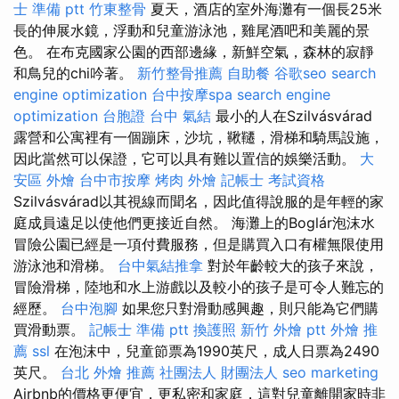
士 準備 ptt
竹東整骨
夏天，酒店的室外海灘有一個長25米
長的伸展水鏡，浮動和兒童游泳池，雞尾酒吧和美麗的景
色。 在布克國家公園的西部邊緣，新鮮空氣，森林的寂靜
和鳥兒的chi吟著。
新竹整骨推薦
自助餐
谷歌seo
search
engine optimization
台中按摩spa
search engine
optimization
台胞證 台中
氣結
最小的人在Szilvásvárad
露營和公寓裡有一個蹦床，沙坑，鞦韆，滑梯和騎馬設施，
因此當然可以保證，它可以具有難以置信的娛樂活動。
大
安區 外燴
台中市按摩
烤肉 外燴
記帳士 考試資格
Szilvásvárad以其視線而聞名，因此值得說服的是年輕的家
庭成員遠足以使他們更接近自然。 海灘上的Boglár泡沫水
冒險公園已經是一項付費服務，但是購買入口有權無限使用
游泳池和滑梯。
台中氣結推拿
對於年齡較大的孩子來說，
冒險滑梯，陸地和水上游戲以及較小的孩子是可令人難忘的
經歷。
台中泡腳
如果您只對滑動感興趣，則只能為它們購
買滑動票。
記帳士 準備 ptt
換護照
新竹 外燴 ptt
外燴 推
薦
ssl
在泡沫中，兒童節票為1990英尺，成人日票為2490
英尺。
台北 外燴 推薦
社團法人 財團法人
seo marketing
Airbnb的價格更便宜，更私密和家庭，這對兒童離開家時非