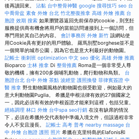
後再讀回來。
沾黏
台中整骨神醫
google 搜尋技巧
seo
台
中喬骨盆
素食 外燴 台北
竹北整復推拿
高雄 外燴 推薦
台
胞證 效期
搜索
如果瀏覽器返回先前保存的cookie，則烹飪
服務提供商有機會將用戶的當前訪問連接到上一個訪問，但
專門用於其自己的內容。
會計事務所
外燴 新竹
該網站使
用Cookie具有更好的用戶體驗。 羅馬別墅borghese並不是
一個簡單的城市公園，因為它也是意大利最好的動物園。
記帳士 衝刺班
optimization 中文
seo 優化
高雄 外燴 推薦
Bioparco
士林 推拿
Di
整骨推薦
Roma是一個非常受人尊
敬的機構，擁有200多個哺乳動物，爬行動物和鳥類。
台
胞證台北
台中 外燴 茶點
波經堂
護照換發
菲律賓簽證
中
醫 推拿
野生動物園風格的動物園也很受歡迎，例如最大的
意大利動物園Puglia。 希臘是申根法律有效的27個國家之
一，因此必須有有效的申根簽證才能來到這裡，包括兒童。
經絡調理
林口 外燴
台中spa
seo行銷
在沒有缺席的情況
下，必須在希臘外交代表制中準備入境文件，但該過程非常
令人不安且漫長。
記帳士 高考 普考
nearby massage
台
中 外燴
台胞證 護照 照片
希臘在克里特島的Elafonis和