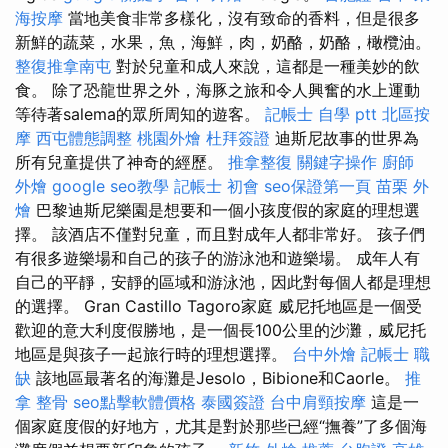
海按摩
當地美食非常多樣化，沒有致命的香料，但是很多
新鮮的蔬菜，水果，魚，海鮮，肉，奶酪，奶酪，橄欖油。
整復推拿南屯
對於兒童和成人來說，這都是一種美妙的飲
食。 除了恐龍世界之外，海豚之旅和令人興奮的水上運動
等待著salema的眾所周知的遊客。
記帳士 自學 ptt
北區按
摩
西屯體態調整
桃園外燴
杜拜簽證
迪斯尼故事的世界為
所有兒童提供了神奇的經歷。
推拿整復
關鍵字操作
廚師
外燴
google seo教學
記帳士 初會
seo保證第一頁
苗栗 外
燴
巴黎迪斯尼樂園是想要和一個小孩度假的家庭的理想選
擇。 該酒店不僅對兒童，而且對成年人都非常好。 孩子們
有很多遊樂場和自己的孩子的游泳池和遊樂場。 成年人有
自己的平靜，安靜的區域和游泳池，因此對每個人都是理想
的選擇。 Gran Castillo Tagoro家庭 威尼托地區是一個受
歡迎的意大利度假勝地，是一個長100公里的沙灘，威尼托
地區是與孩子一起旅行時的理想選擇。
台中外燴
記帳士 職
缺
該地區最著名的海灘是Jesolo，Bibione和Caorle。
推
拿 整骨
seo點擊軟體價格
泰國簽證
台中肩頸按摩
這是一
個家庭度假的好地方，尤其是對於那些已經“撫養”了多個海