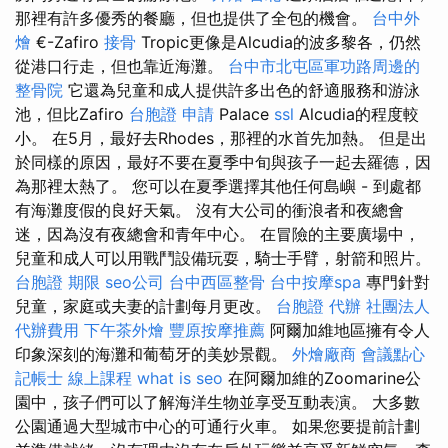
那裡有許多優秀的餐廳，但也提供了全包的機會。
台中外
燴
€-Zafiro
接骨
Tropic更像是Alcudia的波多黎各，仍然
從港口行走，但也靠近海灘。
台中市北屯區軍功路周邊的
整骨院
它還為兒童和成人提供許多出色的舒適服務和游泳
池，但比Zafiro
台胞證 申請
Palace
ssl
Alcudia的程度較
小。 在5月，最好去Rhodes，那裡的水首先加熱。 但是出
於同樣的原因，最好不要在夏季中旬與孩子一起去羅德，因
為那裡太熱了。 您可以在夏季選擇其他任何島嶼 - 到處都
有海灘度假的良好天氣。 沒有大公司的衝浪者和夜總會
迷，因為沒有夜總會和青年中心。 在冒險的主要廣場中，
兒童和成人可以用戰鬥設備玩耍，騎士手臂，射箭和照片。
台胞證 期限
seo公司
台中西區整骨
台中按摩spa
專門針對
兒童，家庭或夫妻的計劃每月更改。
台胞證 代辦
社團法人
代辦費用
下午茶外燴
豐原按摩推薦
阿爾加維地區擁有令人
印象深刻的海灘和葡萄牙的美妙景觀。
外燴廠商
會議點心
記帳士 線上課程
what is seo
在阿爾加維的Zoomarine公
園中，孩子們可以了解海洋生物並享受互動表演。 大多數
公園通過大型城市中心的可通行火車。 如果您要提前計劃