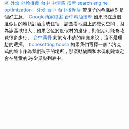
區 外燴
外燴推薦
台中 中清路 按摩
search engine
optimization
-
外燴 台中
台中按摩店
帶孩子的希臘絕對是
個好主意。
Google商家檔案
台中精油按摩
如果您在這個
度假目的地預訂酒店或住宿，請查看地圖上的確切空間，因
為該區域很大，如果它位於度假村的邊緣，則假期可能會花
費很多步行。
台中喬骨
對於有小孩的家庭來說，這不是理
想的選擇。
bonesetting house
如果我們選擇一個巴洛克
式的城市作為我們孩子的場所，那麼動物園和木偶劇院肯定
會在兒童的Győr景點列表中。