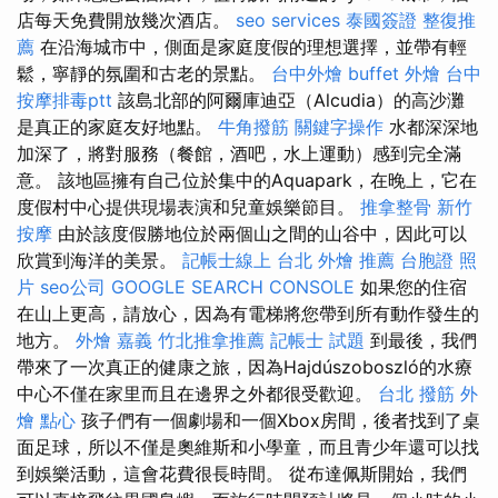
店每天免費開放幾次酒店。
seo services
泰國簽證
整復推
薦
在沿海城市中，側面是家庭度假的理想選擇，並帶有輕
鬆，寧靜的氛圍和古老的景點。
台中外燴
buffet 外燴
台中
按摩排毒ptt
該島北部的阿爾庫迪亞（Alcudia）的高沙灘
是真正的家庭友好地點。
牛角撥筋
關鍵字操作
水都深深地
加深了，將對服務（餐館，酒吧，水上運動）感到完全滿
意。 該地區擁有自己位於集中的Aquapark，在晚上，它在
度假村中心提供現場表演和兒童娛樂節目。
推拿整骨
新竹
按摩
由於該度假勝地位於兩個山之間的山谷中，因此可以
欣賞到海洋的美景。
記帳士線上
台北 外燴 推薦
台胞證 照
片
seo公司
GOOGLE SEARCH CONSOLE
如果您的住宿
在山上更高，請放心，因為有電梯將您帶到所有動作發生的
地方。
外燴 嘉義
竹北推拿推薦
記帳士 試題
到最後，我們
帶來了一次真正的健康之旅，因為Hajdúszoboszló的水療
中心不僅在家里而且在邊界之外都很受歡迎。
台北 撥筋
外
燴 點心
孩子們有一個劇場和一個Xbox房間，後者找到了桌
面足球，所以不僅是奧維斯和小學童，而且青少年還可以找
到娛樂活動，這會花費很長時間。 從布達佩斯開始，我們