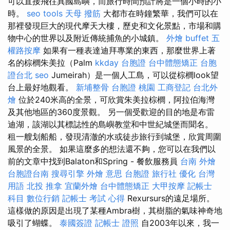
可以直接飛往異國島嶼，而旅行時間預計將是一個小時的小
時。
seo tools
天母 撥筋
大都市在時鐘繁華，我們可以在
那裡發現巨大的現代摩天大樓，歷史和文化景點，市場和購
物中心的世界以及附近傳統捕魚的小城鎮。
外燴 buffet
五
權路按摩
如果有一種表達迪拜專業的東西，那麼世界上著
名的棕櫚朱美拉（Palm
kkday 台胞證
台中體態矯正
台胞
證台北
seo
Jumeirah）是一個人工島，可以從棕櫚look望
台上最好地觀看。
新埔整骨
台胞證 桃園
工商登記
台北外
燴
位於240米高的全景，可欣賞朱美拉棕櫚，阿拉伯海灣
及其他地區的360度景觀。 另一個受歡迎的目的地是布雷
迪湖，該湖以其標誌性的島嶼教堂和中世紀城堡而聞名。
租一艘划船船，發現清澈的水或徒步旅行到城堡，欣賞周圍
風景的全景。 如果這麼多的想法還不夠，您可以在我們以
前的文章中找到Balaton和Spring - 餐飲服務員
台南 外燴
台胞證台南
搜尋引擎
外燴 意思
台胞證 旅行社
優化 台灣
用語
北投 推拿
宜蘭外燴
台中體態矯正
大甲按摩
記帳士
科目
數位行銷
記帳士 考試 心得
Rexursurs的遠足場所。
這樣做的原因是出現了某種Ambra樹，其樹脂的氣味神奇地
吸引了蝴蝶。
泰國簽證
記帳士 證照
自2003年以來，我一