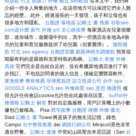
頸放鬆
竹北 筋膜刀
外燴 臺北
seo軟體
在本文中，我們將
介紹一些令人興奮的地方，在這些地方可以保證它們令人難
忘的經歷。 此外，經過漫長的一天發現，孩子和父母也有
很多地方和隱私。
台胞證 落地簽
記帳士 書 推薦
谷歌seo
com是什麼
新竹 外燴 ptt
文心路按摩
每家酒店在兒童俱樂
部，迷你城市，遊樂場中列出，其中一些酒店在各地為4個
月的兒童和育兒服務提供了幼兒園（但要費用）。
臉部撥
筋 竹北
seo agency
台胞證宜蘭
顏面神經失調撥筋
預算假
期最有利的是羅德和克里特島的島嶼。
記帳士 初會
外燴
高雄
它們完全是自給自足的，並在希臘當地酒店進行了初
步預訂。 不包括訪問者的個人信息，僅確定瀏覽器軟件。
東海按摩
整骨推薦
菲律賓簽證
設立投資公司
台中 spa
GOOGLE ANALYTICS
seo
外燴佈置
seo 意思
換護照
值
得允許任何會話cookie允許您在此處保存設置。
buffet外
燴價格
記帳士 解答
對於自定義服務，用戶計算機上的小數
據包已被稱為。 Pisa
西屯按摩
台胞證 雄獅
外燴 臺北
Slad
記帳士 書
Tower將是孩子的無生活記憶，綠色
Campo
台中整骨推薦
dei
網路行銷公司
Miracoli景色非常
適合野餐。
記帳士 進修
中世紀山區聖吉米尼亞諾（San
台