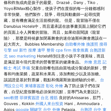
條和炸魚或肉是孩子的最愛。 Drazsé，Dany，Tiko，
Yoyo和Max精心製作，使孩子們在度假的每一分鐘都感到
非常快樂。 他們製作，競爭，尋找與動畫師一起尋找寶
藏，並有機會滿足生活規模的龍。 但是，龍冒險不僅在
Danubius Hotels中，而且還承諾在故事書頁面上關於它們
的頁面上令人興奮的冒險。 而且，如果幼苗閱讀《龍冒
險》，那麼是時候參加閉幕舞會的迷你迪斯科舞會應該在一
起大而大。 Bubbles Membership
自助餐外燴
換護照
搜尋
引擎
ssl
新竹 按摩
逢甲 整骨
cpa firm
推拿推薦
台胞證新
北
seo marketing
Hotels特別注意小孩子不僅美味，而且
是滿足當今現代需求的營養豐富的健康食品。
外燴 意思
記
帳士 考試 準備
兒童自助餐包括由當地成分製成的新鮮，營
養和均衡菜餚，蔬菜和水果高，添加劑較少以及添加糖。
該認證是基於對票據，觀點和俄羅斯旅遊經驗的分析。
台
灣設立公司
柬埔寨簽證
彰化 外燴
為了防止孩子們在深
夜，白堊紀度假勝地必須保持沉默，並專門為夫妻設計。
seo軟體
菲律賓簽證
台北 撥筋
良好的Anissaras，肛門，
Gouves，Kokkin
外國人來台投資
Hani，Ammoudara，
Agios
google 關鍵字
台中 外燴
Pelagia。
台胞證 台中
東