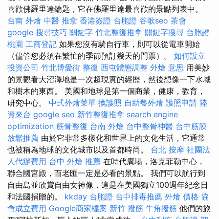
喜歡佛羅里達鑰匙，它在佛羅里達最喜歡的景點列表中。
台南 外燴
中醫 推拿
香港簽證 台胞證
谷歌seo
茶會
google 搜尋技巧
關鍵字
竹北整復推拿
關鍵字搜尋
台胞證
桃園
工商登記
如果您沒有騎自行車，則可以從電車開始
（儘管您必須在繁忙的季節預訂幾天的門票）。
如何設立
投資公司
竹北博愛街 整復
西屯體態調整
外燴 意思
用美妙
的景觀看大沼澤地是一次超現實的經歷，然後想像一下水域
和樹木的東西。 美國和地球是第一個商業，健康，教育，
研究中心。
中式外燴菜單
換護照
自助餐外燴
護照申請
陸
資來台
google seo
新竹整復推拿
search engine
optimization
筋骨整復
台南 外燴
台中整骨神醫
台中筋膜
放鬆推薦
由於它非常多樣化和世界上的文化生活，它通常
也被稱為地球的文化城市以及首都時尚。
台北 按摩
社團法
人代辦費用
台中 外燴 推薦
在時代廣場，洛克菲勒中心，
聯合國宮殿，百老匯一定是必看的景點。 我們可以航行到
自由島並欣賞自由女神像，這是在美國獨立100週年紀念日
和法國捐贈的。
kkday 台胞證
台中排毒推薦
外燴 價格
協
會成立費用
Google商家檔案
新竹 撥筋
牛角撥筋
他們的旅