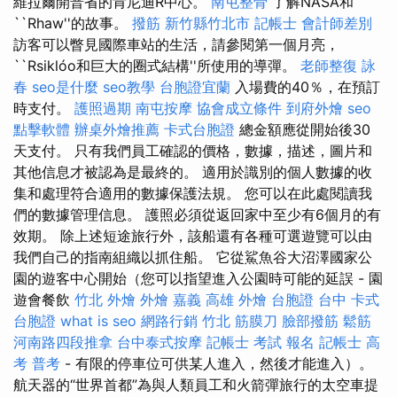
維拉爾開普省的肯尼迪R中心。
南屯整骨
了解NASA和
``Rhaw''的故事。
撥筋 新竹縣竹北市
記帳士 會計師差別
訪客可以瞥見國際車站的生活，請參閱第一個月亮，
``Rsiklóo和巨大的圈式結構''所使用的導彈。
老師整復 詠
春
seo是什麼
seo教學
台胞證宜蘭
入場費的40％，在預訂
時支付。
護照過期
南屯按摩
協會成立條件
到府外燴
seo
點擊軟體
辦桌外燴推薦
卡式台胞證
總金額應從開始後30
天支付。 只有我們員工確認的價格，數據，描述，圖片和
其他信息才被認為是最終的。 適用於識別的個人數據的收
集和處理符合適用的數據保護法規。 您可以在此處閱讀我
們的數據管理信息。 護照必須從返回家中至少有6個月的有
效期。 除上述短途旅行外，該船還有各種可選遊覽可以由
我們自己的指南組織以抓住船。 它從鯊魚谷大沼澤國家公
園的遊客中心開始（您可以指望進入公園時可能的延誤 - 園
遊會餐飲
竹北 外燴
外燴 嘉義
高雄 外燴
台胞證 台中
卡式
台胞證
what is seo
網路行銷
竹北 筋膜刀
臉部撥筋
鬆筋
河南路四段推拿
台中泰式按摩
記帳士 考試 報名
記帳士 高
考 普考
- 有限的停車位可供某人進入，然後才能進入）。
航天器的“世界首都”為與人類員工和火箭彈旅行的太空車提