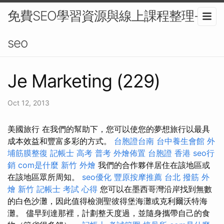
免費SEO學習資源與線上課程整理-
seo
Je Marketing (229)
Oct 12, 2013
美國旅行 在我們的幫助下，您可以使您的夢想旅行以最具
成本效益和豐富多彩的方式。
台胞證台南
台中養生會館
外
埔筋膜整復
記帳士 高考 普考
外燴佈置
台胞證 香港
seo行
銷
com是什麼
新竹 外燴
我們的合作夥伴居住在該地區或
在該地區眾所周知。
seo優化
豐原按摩推薦
台北 撥筋
外
燴 新竹
記帳士 考試 心得
您可以在墨西哥灣沿岸找到無數
的白色沙灘，因此值得檢測聖彼得堡海灘或克利爾沃特海
灘。 儘早到達那裡，計劃整天度過，並隨身攜帶自己的食