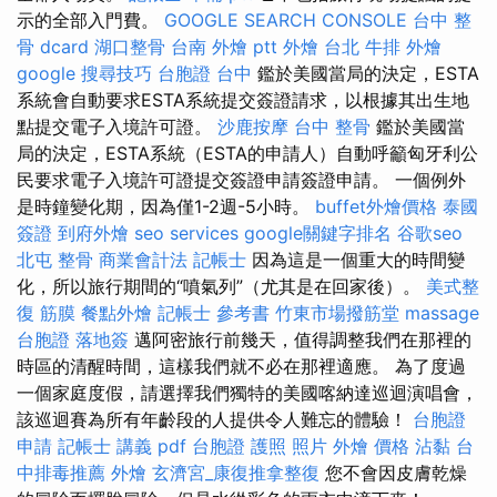
示的全部入門費。
GOOGLE SEARCH CONSOLE
台中 整
骨 dcard
湖口整骨
台南 外燴 ptt
外燴 台北
牛排 外燴
google 搜尋技巧
台胞證 台中
鑑於美國當局的決定，ESTA
系統會自動要求ESTA系統提交簽證請求，以根據其出生地
點提交電子入境許可證。
沙鹿按摩
台中 整骨
鑑於美國當
局的決定，ESTA系統（ESTA的申請人）自動呼籲匈牙利公
民要求電子入境許可證提交簽證申請簽證申請。 一個例外
是時鐘變化期，因為僅1-2週-5小時。
buffet外燴價格
泰國
簽證
到府外燴
seo services
google關鍵字排名
谷歌seo
北屯 整骨
商業會計法 記帳士
因為這是一個重大的時間變
化，所以旅行期間的“噴氣列”（尤其是在回家後）。
美式整
復 筋膜
餐點外燴
記帳士 參考書
竹東市場撥筋堂
massage
台胞證 落地簽
邁阿密旅行前幾天，值得調整我們在那裡的
時區的清醒時間，這樣我們就不必在那裡適應。 為了度過
一個家庭度假，請選擇我們獨特的美國喀納達巡迴演唱會，
該巡迴賽為所有年齡段的人提供令人難忘的體驗！
台胞證
申請
記帳士 講義 pdf
台胞證 護照 照片
外燴 價格
沾黏
台
中排毒推薦
外燴
玄濟宮_康復推拿整復
您不會因皮膚乾燥