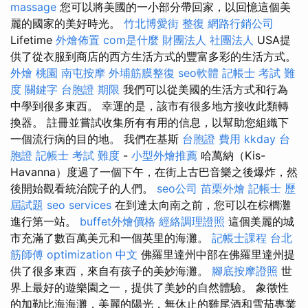
massage
您可以將美國的一小部分帶回家，以回憶這個美
麗的國家的美好時光。
竹北博愛街 整復
網路行銷公司
Lifetime
外燴佈置
com是什麼
財團法人 社團法人
USA提
供了從衣服到商店的西方生活方式的豐富多彩的生活方式。
外燴 桃園
南屯按摩
外埔筋膜整復
seo軟體
記帳士 考試 難
度
關鍵字
台胞證 期限
我們可以從美國的生活方式和行為
中學到很多東西。 幸運的是，該市有很多地方接收此類轉
換器。 註冊並嘗試收集所有有用的信息，以幫助您組織下
一個流行病的目的地。 我們在基斯
台胞證 費用
kkday 台
胞證
記帳士 考試 難度
-
小型外燴推薦
哈萬納（Kis-
Havanna）度過了一個下午，在街上古巴音樂之後爆炸，然
後開始觀看統治院子的人們。
seo公司
苗栗外燴
記帳士 歷
屆試題
seo services
在到達太向南之前，您可以在棕櫚灘
進行第一站。
buffet外燴價格
經絡調理證照
這個美麗的城
市充滿了數百萬美元和一個英里的海灘。
記帳士課程 台北
筋師傅
optimization 中文
佛羅里達州中部在佛羅里達州提
供了很多東西，來自有孩子的美妙海灘。
腳底按摩證照
世
界上最好的遊樂園之一，提供了美妙的自然體驗。 象徵性
的加勒比海海灘，美麗的陽光，無休止的雞尾酒和雪茄專業