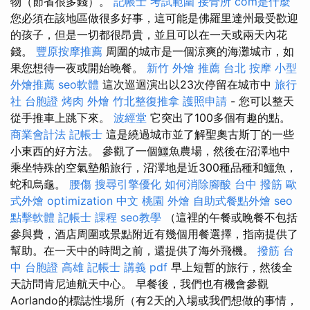
物（節省很多錢）。
記帳士 考試範圍
接骨所
com是什麼
您必須在該地區做很多好事，這可能是佛羅里達州最受歡迎
的孩子，但是一切都很昂貴，並且可以在一天或兩天內花
錢。
豐原按摩推薦
周圍的城市是一個涼爽的海灘城市，如
果您想待一夜或開始晚餐。
新竹 外燴 推薦
台北 按摩
小型
外燴推薦
seo軟體
這次巡迴演出以23次停留在城市中
旅行
社 台胞證
烤肉 外燴
竹北整復推拿
護照申請
- 您可以整天
從手推車上跳下來。
波經堂
它突出了100多個有趣的點。
商業會計法 記帳士
這是繞過城市並了解聖奧古斯丁的一些
小東西的好方法。 參觀了一個鱷魚農場，然後在沼澤地中
乘坐特殊的空氣墊船旅行，沼澤地是近300種品種和鱷魚，
蛇和烏龜。
腰傷
搜尋引擎優化
如何消除腳酸
台中 撥筋
歐
式外燴
optimization 中文
桃園 外燴
自助式餐點外燴
seo
點擊軟體
記帳士 課程
seo教學
（這裡的午餐或晚餐不包括
參與費，酒店周圍或景點附近有幾個用餐選擇，指南提供了
幫助。在一天中的時間之前，還提供了海外飛機。
撥筋 台
中
台胞證 高雄
記帳士 講義 pdf
早上短暫的旅行，然後全
天訪問肯尼迪航天中心。 早餐後，我們也有機會參觀
Aorlando的標誌性場所（有2天的入場或我們想做的事情，