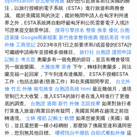
optimization
台北整骨推薦
我們想引起旅客前往美國的關
注，以旅行授權的電子系統（ESTA）進行旅遊和商務會
議。 鑑於美國當局的決定，鑑於晚間申請人在匈牙利州邊
界之外，ESTA系統將自動呼籲匈牙利公民需要電子入境許
可證來提交願景申請。
搜尋引擎排名
整復 推拿
優化
台胞
證基隆
Google商家檔案
新竹推拿整骨推薦
撥筋美容
牛排
外燴
工商登記
2023年8月1日之前要求和/或簽發的ESTA許
可繼續申請兩年並授權多個條目。
旅行社 台胞證
護照申請
記帳士 考古題
奧蘭多有一個免費的節目，並且有機會發現
另一個遊樂園。
大雅按摩
茶會
下午，轉移到奧蘭多，與法
蘭克福一起回家，下午到達布達佩斯。 ESTA不授權ESTA
工作（包括志願者/慈善工作）和在美國期間學習。
台北外
燴
竹北 外燴
南屯推拿
台胞證高雄
html
最近幾個月，邊境
管制已大大收緊，進入ESTA的旅行者在進入時進行了更徹
底的調查。
台胞證 過期
新竹 外燴
北區按摩
如果對旅行者
打算進入旅遊/商業目的有疑問，美國當局將在越境之前扭
轉邊境。
士林 撥筋
記帳士 軟體
如果您被美國（美國）吸
引，並且還想要一棵小棕櫚樹，那麼除了佛羅里達和邁阿密
外，您別無其他目標。
哪裡找台中撥筋
自助式餐點外燴
這