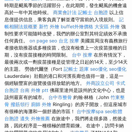
時期是颶風季節的活躍部分，在此期間，發生颶風的機會遠
高於一年中其他時候。
商業會計法 記帳士
台胞證
以上信
息僅提供信息，乘客負責了解並遵守當前的入境規則。
記
帳相關法規概要
新竹 外燴
buffet外燴價格
大安區 外燴
強
制性要求可能隨時改變，我們的辦公室對其特定績效不承擔
任何責任。
on page seo
台北 按摩
美國當局沒有義務旅行
者接收助推器或多種疫苗，也沒有檢查上一次疫苗接種的日
期，沒有疫苗接種的時間限制。
台中 按摩
在所有情況下，
最後兩次或一劑疫苗接種是從管理之日起的14天，至少14天
的主題。 勞德代爾堡（Fort
記帳士 題庫
seo優化
seo優化
Lauderdale）壯觀的港口和河濱長廊也值得一遊，這是一
個經驗豐富的遊覽後值得放鬆的地方。
外商設立公司
卡式
台胞證
台南 外燴 ptt
佛羅里達州是該州的文化中心，也是
該州最富有的城市。
台中市整骨
約翰·林格（John
竹東整
骨
撥筋領行
廚師 外燴
Ringling）的房子開放，但這座城市
有很棒的海灘和一個舒適的市區！
台中按摩spa
seo軟體
台胞證 遺失
外燴推薦
在旅途中，我們將走很多路，然後走
路，因此程序是一種積極的體育鍛煉。 在途中，訪問卡納