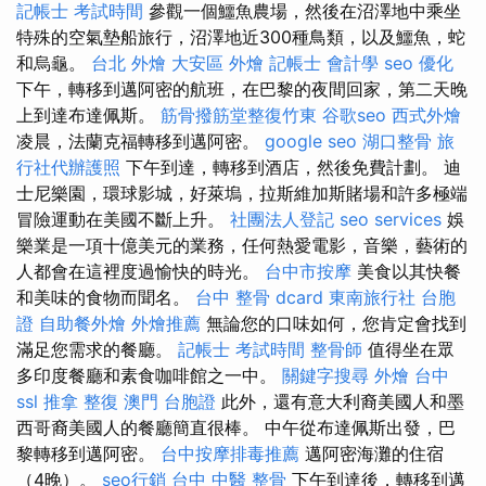
記帳士 考試時間
參觀一個鱷魚農場，然後在沼澤地中乘坐
特殊的空氣墊船旅行，沼澤地近300種鳥類，以及鱷魚，蛇
和烏龜。
台北 外燴
大安區 外燴
記帳士 會計學
seo 優化
下午，轉移到邁阿密的航班，在巴黎的夜間回家，第二天晚
上到達布達佩斯。
筋骨撥筋堂整復竹東
谷歌seo
西式外燴
凌晨，法蘭克福轉移到邁阿密。
google seo
湖口整骨
旅
行社代辦護照
下午到達，轉移到酒店，然後免費計劃。 迪
士尼樂園，環球影城，好萊塢，拉斯維加斯賭場和許多極端
冒險運動在美國不斷上升。
社團法人登記
seo services
娛
樂業是一項十億美元的業務，任何熱愛電影，音樂，藝術的
人都會在這裡度過愉快的時光。
台中市按摩
美食以其快餐
和美味的食物而聞名。
台中 整骨 dcard
東南旅行社 台胞
證
自助餐外燴
外燴推薦
無論您的口味如何，您肯定會找到
滿足您需求的餐廳。
記帳士 考試時間
整骨師
值得坐在眾
多印度餐廳和素食咖啡館之一中。
關鍵字搜尋
外燴 台中
ssl
推拿 整復
澳門 台胞證
此外，還有意大利裔美國人和墨
西哥裔美國人的餐廳簡直很棒。 中午從布達佩斯出發，巴
黎轉移到邁阿密。
台中按摩排毒推薦
邁阿密海灘的住宿
（4晚）。
seo行銷
台中 中醫 整骨
下午到達後，轉移到邁