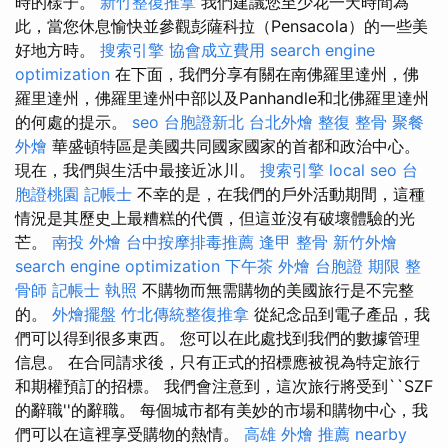
時的樣子。
新竹整復推拿
我們建議您至少花一天時間為
此，當您休息愉快並參觀彭薩科拉（Pensacola）的一些美
好地方時。
搜索引擎
協會成立費用
search engine
optimization
在下面，我們分享有關在南佛羅里達州，佛
羅里達州，佛羅里達州中部以及Panhandle和北佛羅里達州
的何處的提示。
seo
台胞證新北
台北外燴
整復 整骨
聚餐
外燴
華盛頓特區是美國共同國家國家的首都和政治中心。
現在，我們與生活中最接近冰川。
搜索引擎
local seo
台
胞證桃園
記帳士
不幸的是，在我們的戶外活動期間，這種
情況是其歷史上最糟糕的代價，但這並沒有破壞體驗的光
芒。
南投 外燴
台中按摩排毒推薦
逢甲 整骨
新竹外燴
search engine optimization
下午茶 外燴
台胞證 期限
整
骨師
記帳士 執照
不購物而無需購物的美國旅行是不完整
的。
外燴擺盤
竹北傳統整復推拿
從紀念品到電子產品，我
們可以得到很多東西。 您可以在此處找到我們的數據管理
信息。 在合同請求後，只有正式的招標應被視為特定旅行
和期權預訂的招標。 我們會注意到，這次旅行將受到``SZF
的辭職''的辭職。 每個城市都有美妙的市場和購物中心，我
們可以在這裡享受購物的熱情。
高雄 外燴 推薦
nearby