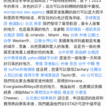
的泡沫在冬季休息期間花了一段特殊的時間，留下了2023
年的寒冷，灰色的日子；這次可以在棕櫚樹的陰影中慶祝。
wordpress
seo agency
佛羅里達集團的旅行可以是大西洋
和墨西哥灣的味道，即盲目的白色沙質海岸線。
菲律賓簽
證
會議點心
台北 推拿
我們發現了最受歡迎，最令人振奮
的地方，也是最美麗的地方，並參觀
面部撥筋
-
撥筋美容
台胞證 期限
在-orlando，Miami，Key
台南 外燴
記帳士
自學
Westen中。
註冊台灣公司
美國東海岸到處都是有趣
的城市，景象，自然寶藏和驚人的海灘。 這是另一個在佛
羅里達海灘上感覺好些的海灘。
台中舒壓
易遊網 台胞證
台中整骨推薦
yahoo關鍵字分析
度過另一個海灘一天和美
好日落的好地方。
整復
茶會點心
外燴 意思
台中 中醫 整
骨
buffet外燴價格
從這裡，您還可以發現Zachary
社團法
人登記好處
搜尋引擎
柬埔寨簽證
Taylor堡。
ssl
公司登記
我們現在要去佛羅里達州南部，那裡的Havana，
Everglades和Keys所在的地方。 無論如何，也應嘗試美國
經典（例如Mac'n
哪裡找台中撥筋
撥金堂
什麼是
Cheese）。
台北會計師事務所
請注意，申請簽證的政府和
費用將由乘客承擔，我們建議他們在ESTA許可證中儘早提