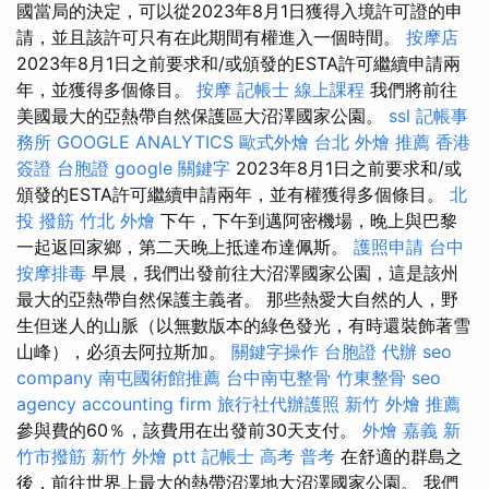
國當局的決定，可以從2023年8月1日獲得入境許可證的申
請，並且該許可只有在此期間有權進入一個時間。
按摩店
2023年8月1日之前要求和/或頒發的ESTA許可繼續申請兩
年，並獲得多個條目。
按摩
記帳士 線上課程
我們將前往
美國最大的亞熱帶自然保護區大沼澤國家公園。
ssl
記帳事
務所
GOOGLE ANALYTICS
歐式外燴
台北 外燴 推薦
香港
簽證 台胞證
google 關鍵字
2023年8月1日之前要求和/或
頒發的ESTA許可繼續申請兩年，並有權獲得多個條目。
北
投 撥筋
竹北 外燴
下午，下午到邁阿密機場，晚上與巴黎
一起返回家鄉，第二天晚上抵達布達佩斯。
護照申請
台中
按摩排毒
早晨，我們出發前往大沼澤國家公園，這是該州
最大的亞熱帶自然保護主義者。 那些熱愛大自然的人，野
生但迷人的山脈（以無數版本的綠色發光，有時還裝飾著雪
山峰），必須去阿拉斯加。
關鍵字操作
台胞證 代辦
seo
company
南屯國術館推薦
台中南屯整骨
竹東整骨
seo
agency
accounting firm
旅行社代辦護照
新竹 外燴 推薦
參與費的60％，該費用在出發前30天支付。
外燴 嘉義
新
竹市撥筋
新竹 外燴 ptt
記帳士 高考 普考
在舒適的群島之
後，前往世界上最大的熱帶沼澤地大沼澤國家公園。 我們