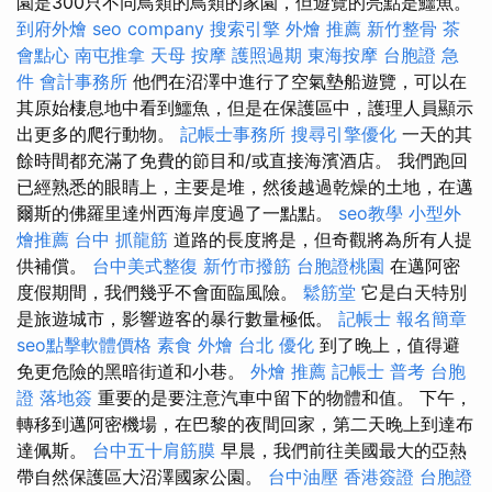
園是300只不同鳥類的鳥類的家園，但遊覽的亮點是鱷魚。
到府外燴
seo company
搜索引擎
外燴 推薦
新竹整骨
茶
會點心
南屯推拿
天母 按摩
護照過期
東海按摩
台胞證 急
件
會計事務所
他們在沼澤中進行了空氣墊船遊覽，可以在
其原始棲息地中看到鱷魚，但是在保護區中，護理人員顯示
出更多的爬行動物。
記帳士事務所
搜尋引擎優化
一天的其
餘時間都充滿了免費的節目和/或直接海濱酒店。 我們跑回
已經熟悉的眼睛上，主要是堆，然後越過乾燥的土地，在邁
爾斯的佛羅里達州西海岸度過了一點點。
seo教學
小型外
燴推薦
台中 抓龍筋
道路的長度將是，但奇觀將為所有人提
供補償。
台中美式整復
新竹市撥筋
台胞證桃園
在邁阿密
度假期間，我們幾乎不會面臨風險。
鬆筋堂
它是白天特別
是旅遊城市，影響遊客的暴行數量極低。
記帳士 報名簡章
seo點擊軟體價格
素食 外燴 台北
優化
到了晚上，值得避
免更危險的黑暗街道和小巷。
外燴 推薦
記帳士 普考
台胞
證 落地簽
重要的是要注意汽車中留下的物體和值。 下午，
轉移到邁阿密機場，在巴黎的夜間回家，第二天晚上到達布
達佩斯。
台中五十肩筋膜
早晨，我們前往美國最大的亞熱
帶自然保護區大沼澤國家公園。
台中油壓
香港簽證 台胞證