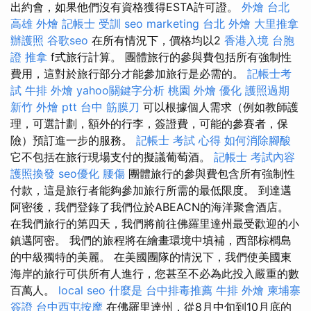
出約會，如果他們沒有資格獲得ESTA許可證。
外燴 台北
高雄 外燴
記帳士 受訓
seo marketing
台北 外燴
大里推拿
辦護照
谷歌seo
在所有情況下，價格均以2
香港入境 台胞
證
推拿
f式旅行計算。 團體旅行的參與費包括所有強制性
費用，這對於旅行部分才能參加旅行是必需的。
記帳士考
試
牛排 外燴
yahoo關鍵字分析
桃園 外燴
優化
護照過期
新竹 外燴 ptt
台中 筋膜刀
可以根據個人需求（例如教師護
理，可選計劃，額外的行李，簽證費，可能的參賽者，保
險）預訂進一步的服務。
記帳士 考試 心得
如何消除腳酸
它不包括在旅行現場支付的擬議葡萄酒。
記帳士 考試內容
護照換發
seo優化
腰傷
團體旅行的參與費包含所有強制性
付款，這是旅行者能夠參加旅行所需的最低限度。 到達邁
阿密後，我們登錄了我們位於ABEACN的海洋聚會酒店。
在我們旅行的第四天，我們將前往佛羅里達州最受歡迎的小
鎮邁阿密。 我們的旅程將在繪畫環境中填補，西部棕櫚島
的中級獨特的美麗。 在美國團隊的情況下，我們使美國東
海岸的旅行可供所有人進行，您甚至不必為此投入嚴重的數
百萬人。
local seo
什麼是
台中排毒推薦
牛排 外燴
柬埔寨
簽證
台中西屯按摩
在佛羅里達州，從8月中旬到10月底的