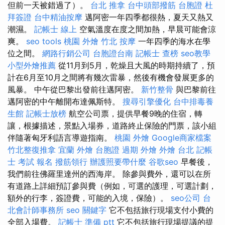
但前一天被錯過了）。
台北 推拿
台中頭部撥筋
台胞證
杜
拜簽證
台中精油按摩
邁阿密一年四季都很熱，夏天又熱又
潮濕。
記帳士 線上
空氣溫度在度之間加熱，早晨可能會涼
爽。
seo tools
桃園 外燴
竹北 按摩
一年四季的海水在學
位之間。
網路行銷公司
台胞證台南
記帳士 查榜
seo教學
小型外燴推薦
從11月到5月，乾燥且大風的時期持續了，預
計在6月至10月之間將有幾次雷暴，然後有機會發展更多的
風暴。 中午從巴黎出發前往邁阿密。
新竹整骨
與巴黎前往
邁阿密的中午離開布達佩斯特。
搜尋引擎優化
台中排毒養
生館
記帳士放榜
航空公司票，提供早餐9晚的住宿，轉
讓，根據描述，景點入場券，道路終止保險的門票，該小組
伴隨著匈牙利語言導遊指南。
桃園 外燴
Google商家檔案
竹北整復推拿
宜蘭 外燴
台胞證 過期
外燴
外燴 台北
記帳
士 考試 報名
撥筋領行
辦護照要帶什麼
谷歌seo
早餐後，
我們前往佛羅里達州的西海岸。 除參與費外，還可以在所
有道路上詳細預訂參與費（例如，可選的護理，可選計劃，
額外的行李，簽證費，可能的入境，保險）。
seo公司
台
北會計師事務所
seo 關鍵字
它不包括旅行現場支付小費的
全部入場費。
記帳士 準備 ptt
它不包括旅行現場提議的提