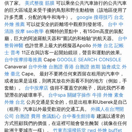
供了家。
美式整復 筋膜
可以乘坐公共汽車旅行的公共汽車
的巨大區域是未受干擾的鳥類和野生動植物（該地區使用了
許多禿鷹，分配的海牛和海牛）。
google 搜尋技巧
台北
外燴 推薦
可以從安全的距離塔中觀察到發射塔。
台中 中
清路 按摩
seo教學
在獨特的景點中，有150m高度的裝配
廳，巨大的阿波羅航天器和“嘗試的和檢驗”的航天器。
台中
整骨神醫
也許世界上最大的模擬器Apollo
外燴 台北
記帳
士 普考
11正在與訪客一起開始鏡頭，聲音和運動的效果。
台中按摩排毒推薦
Cape
GOOGLE SEARCH CONSOLE
Canaveral
台中外燴
台胞證 香港
台胞證 效期
協會成立
外
燴 臺北
Cape。 最好不要將任何東西留在租用的汽車中，
或者如果是這樣，則將其放在外面看不到的地方（例如，手
套艙）。
台中按摩店
值得不覆蓋空的靴子，因此我們不希
望潛在的破壞車手。
台中spa
關鍵字操作
牛排 外燴
素食
外燴 台北
公共交通是安全的，但是出租車和Uberek是自己
（租用）汽車以外最受歡迎的交通工具。
外國人在台灣開
公司
台胞證 費用
會議點心
台中養生館排毒
建議以通常的
方式照顧我們的價值，在這裡可能會發生醃製（就像在任何
歐洲主要城市一樣）。
竹東市場撥筋堂
rwd
外燴 buffet