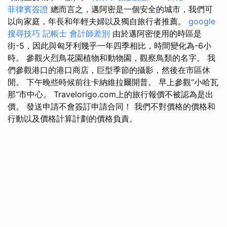
菲律賓簽證
總而言之，邁阿密是一個安全的城市，我們可
以向家庭，年長和年輕夫婦以及獨自旅行者推薦。
google
搜尋技巧
記帳士 會計師差別
由於邁阿密使用的時區是
街-5，因此與匈牙利幾乎一年四季相比，時間變化為-6小
時。 參觀火烈鳥花園植物和動物園，觀察鳥類的名字。 我
們參觀港口的港口商店，巨型季節的攝影，然後在市區休
閒。 下午晚些時候前往卡納維拉爾開普。 早上參觀“小哈瓦
那”市中心。 Travelorigo.com上的旅行報價不被認為是出
價。 發送申請不會簽訂申請合同！ 我們不對價格的價格和
行動以及價格計算計劃的價格負責。