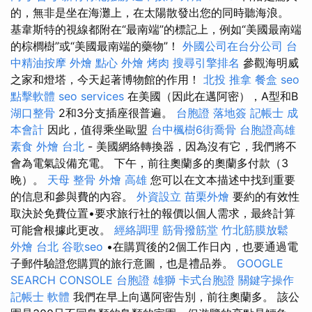
的，無非是坐在海灘上，在太陽散發出您的同時聽海浪。
基韋斯特的視線都附在“最南端”的標記上，例如“美國最南端
的棕櫚樹”或“美國最南端的藥物”！
外國公司在台分公司
台
中精油按摩
外燴 點心
外燴 烤肉
搜尋引擎排名
參觀海明威
之家和燈塔，今天起著博物館的作用！
北投 推拿
餐盒
seo
點擊軟體
seo services
在美國（因此在邁阿密），A型和B
湖口整骨
2和3分支插座很普遍。
台胞證 落地簽
記帳士 成
本會計
因此，值得乘坐歐盟
台中楓樹6街喬骨
台胞證高雄
素食 外燴 台北
- 美國網絡轉換器，因為沒有它，我們將不
會為電氣設備充電。 下午，前往奧蘭多的奧蘭多付款（3
晚）。
天母 整骨
外燴 高雄
您可以在文本描述中找到重要
的信息和參與費的內容。
外資設立
苗栗外燴
要約的有效性
取決於免費位置•要求旅行社的報價以個人需求，最終計算
可能會根據此更改。
經絡調理
筋骨撥筋堂
竹北筋膜放鬆
外燴 台北
谷歌seo
•在購買後的2個工作日內，也要通過電
子郵件驗證您購買的旅行意圖，也是禮品券。
GOOGLE
SEARCH CONSOLE
台胞證 雄獅
卡式台胞證
關鍵字操作
記帳士 軟體
我們在早上向邁阿密告別，前往奧蘭多。 該公