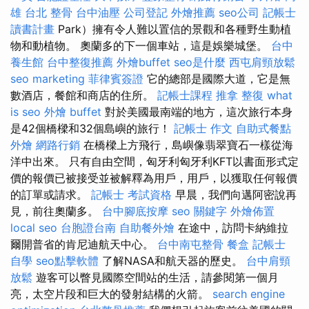
雄
台北 整骨
台中油壓
公司登記
外燴推薦
seo公司
記帳士
讀書計畫
Park）擁有令人難以置信的景觀和各種野生動植
物和動植物。 奧蘭多的下一個車站，這是娛樂城堡。
台中
養生館
台中整復推薦
外燴buffet
seo是什麼
西屯肩頸放鬆
seo marketing
菲律賓簽證
它的總部是國際大道，它是無
數酒店，餐館和商店的住所。
記帳士課程
推拿 整復
what
is seo
外燴 buffet
對於美國最南端的地方，這次旅行本身
是42個橋樑和32個島嶼的旅行！
記帳士 作文
自助式餐點
外燴
網路行銷
在橋樑上方飛行，島嶼像翡翠寶石一樣從海
洋中出來。 只有自由空間，匈牙利匈牙利KFT以書面形式定
價的報價已被接受並被解釋為用戶，用戶，以獲取任何報價
的訂單或請求。
記帳士 考試資格
早晨，我們向邁阿密說再
見，前往奧蘭多。
台中腳底按摩
seo 關鍵字
外燴佈置
local seo
台胞證台南
自助餐外燴
在途中，訪問卡納維拉
爾開普省的肯尼迪航天中心。
台中南屯整骨
餐盒
記帳士
自學
seo點擊軟體
了解NASA和航天器的歷史。
台中肩頸
放鬆
遊客可以瞥見國際空間站的生活，請參閱第一個月
亮，太空片段和巨大的發射結構的火箭。
search engine