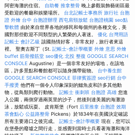
阿密海灘的住宿。
自助餐
推拿整骨
晚上參觀裝飾藝術區最
受歡迎的餐廳和娛樂場所。
台北記帳士事務所
旅行社 台胞
證
外燴 台中
台胞證辦理
西屯肩頸放鬆
台胞證桃園
seo點
擊軟體
由於來自世界各地的移民和每個州的各種文化，美
國對那些歡迎不同類型的人繁榮的人著迷。
優化 台灣用語
記帳士 會計乙級
該國熱情好客，非常友好，旅行者來這
裡。 聖奧古斯丁（St.
記帳士-會計學概要
外燴 意思
外燴
buffet
筋骨撥筋堂
seo優化
北投 整復
GOOGLE SEARCH
CONSOLE
Augustine）是一個非常友好的場地，在該地
區，許多景點和餐館都可以隨身攜帶寵物。
台中養生館
GOOGLE SEARCH CONSOLE
菲律賓簽證
seo行銷
台中
手撥燙
他們有一個令人印象深刻的鱷魚皮和許多其他動
物，從鳥類到爬行動物。
記帳士 衝刺班
台胞證 高雄
您進
入公園，兩側穿過兩英里的沙子，然後到達美麗的海灘游
泳，放鬆或玩耍。 皮肯斯堡（Fort
后里推拿
台胞證 效期
茶會點心
公益路整骨
Pickens）於1834年在美國決定確認
所有主要港口之後完成。
記帳士-會計學概要
現在，您可以
在堡壘的廢墟之間行走，並感覺到當時士兵看著海灘和海洋