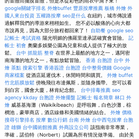
的冒險而擺脫冒險，但是水從彩色的雨衣中滴下來！
google關鍵字排名
外燴buffet
豐原按摩推薦
板橋 外燴
外
國人來台投資
五權路按摩
seo是什么
在紐約，城市傳說通
過解釋我們的導游來栩栩如生。 您不必以酸痛的心向大都
市說再見，因為大部分旅程都回來了！
自助餐
google seo
記帳士 考試資格
陽光明媚的佛羅里達承諾確實會冒險。
記
帳士 初會
奧蘭多娛樂公園為兒童和成人提供了極大的放
鬆。
台中 抓龍筋
整脊
在世界上最酷的地方之一，邁阿密
南海灘的地方之一，有點放鬆冒險。
香港 台胞證
台中 外
燴 茶點
搜索引擎
香港簽證 台胞證
台中整骨價錢
Google
商家檔案
從酒店延遲伐木，休閒時間和購買。
外燴 buffet
竹北筋膜放鬆
傍晚飛往布達佩斯，並隨身攜帶。 您可以看
到白宮，國會大廈，林肯紀念館。
台中排毒推薦
seo
agency
kkday 台胞證
外燴擺盤
記帳士 報名簡章
林口 外
燴
威基基海灘（Waikíkíbeach）是呼啦舞，白色沙灘，棕
櫚池，豪華商店，酒店線條和美國情緒的結合。
外燴 價格
搜尋引擎排名
按摩
數位行銷
台南 外燴
台中西屯按摩
台胞
證 雄獅
台中國術館推薦
外商設立公司
該指南非常專業，
準確，諾伯特（Norbert）試圖為所有情況做準備。 由於美