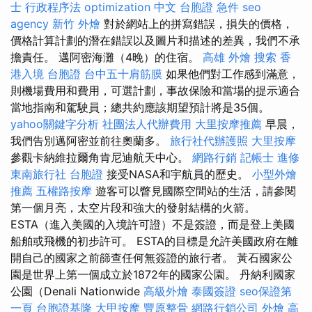
士 行政程序法
optimization 中文
台胞證 急件
seo
agency
新竹 外燴
對於網站上的拼寫錯誤，損失的價格，
價格計算計劃的潛在錯誤以及圖片和描述的差異，我們不承
擔責任。 邁阿密海灘（4晚）的住宿。
高雄 外燴
搜索
香
港入境 台胞證
台中五十肩筋膜
如果他們對工作感到滿意，
則機場費用和費用，可選計劃，事故保險和當場的提示適合
當地指南和駕駛員；總共約應該期望預計將是35個。
yahoo關鍵字分析
社團法人代辦費用
大里按摩推薦
早晨，
我們告別邁阿密並前往奧蘭多。
旅行社代辦護照
大里按摩
參觀卡納維拉爾角肯尼迪航天中心。
網路行銷
記帳士 進修
東南旅行社 台胞證
接受NASA和宇航員的歷史。
小型外燴
推薦
五權路按摩
遊客可以瞥見國際空間站的生活，請參閱
第一個月亮，太空片段和強大的發射結構的火箭。
ESTA（進入美國的入境許可證）不是簽證，而是登上美國
船舶或飛機的初步許可。 ESTA的目標是允許美國政府在離
開自己的國家之前篩查任何無簽證的旅行者。 黃石國家公
園是世界上第一個成立於1872年的國家公園。 丹納利國家
公園（Denali Nationwide
高級外燴
泰國簽證
seo保證第
一頁
台胞證基隆
大甲按摩
豐原整骨
網路行銷公司
外燴 高