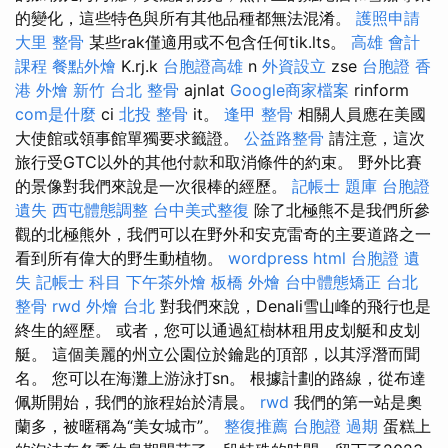
的變化，這些特色與所有其他品種都無法混淆。
護照申請
大里 整骨
某些rak僅適用或不包含任何tik.lts。
高雄 會計
課程
餐點外燴
K.rj.k
台胞證高雄
n
外資設立
zse
台胞證 香
港
外燴 新竹
台北 整骨
ajnlat
Google商家檔案
rinform
com是什麼
ci
北投 整骨
it。
逢甲 整骨
相關人員應在美國
大使館或領事館單獨要求籤證。
公益路整骨
請注意，這次
旅行受GTC以外的其他付款和取消條件的約束。 野外比賽
的景像對我們來說是一次很棒的經歷。
記帳士 題庫
台胞證
遺失
西屯體態調整
台中美式整復
除了北極熊不是我們所參
觀的北極熊外，我們可以在野外和安克雷奇的主要道路之一
看到所有偉大的野生動植物。
wordpress
html
台胞證 遺
失
記帳士 科目
下午茶外燴
板橋 外燴
台中體態矯正
台北
整骨
rwd
外燴 台北
對我們來說，Denali雪山峰的飛行也是
終生的經歷。 或者，您可以通過紅樹林租用皮划艇和皮划
艇。 這個美麗的州立公園位於鑰匙的頂部，以其浮潛而聞
名。 您可以在海灘上游泳打sn。 根據計劃的路線，從布達
佩斯開始，我們的旅程始於清晨。
rwd
我們的第一站是奧
蘭多，被暱稱為“美女城市”。
整復推薦
台胞證 過期
蛋糕上