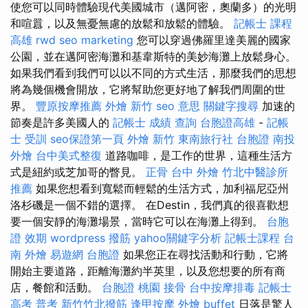
使您可以同時體驗現代美國城市（邁阿密，奧蘭多）的光明
和喧囂，以及無憂無慮的放鬆和放鬆的體驗。
記帳士 課程
高雄
rwd
seo marketing
您可以穿過佛羅里達美麗的國家
公園，並在邁阿密海灘和基韋斯特的美妙海灘上放鬆身心。
如果我們看到我們可以以不同的方式生活，那麼我們的思想
將為幾個機會開放，它將幫助您更好地了解我們周圍的世
界。
豐原按摩推薦
外燴 新竹
seo 意思
關鍵字搜尋
加速的
節奏是許多美國人的
記帳士 成績 查詢
台胞證高雄
-
記帳
士 受訓
seo保證第一頁
外燴 新竹
東南旅行社 台胞證
南投
外燴
台中美式整復
道路咖啡，是工作的世界，這種生活方
式是紐約或芝加哥的瞥見。
正骨
台中 外燴
竹北中醫診所
推薦
如果您想看到寬鬆而輕鬆的生活方式，加利福尼亞州
洛杉磯是一個不錯的選擇。 在Destin，我們真的很喜歡想
要一個安靜的海灘場景，當時它可以在海灘上得到。
台胞
證 效期
wordpress
撥筋
yahoo關鍵字分析
記帳士課程
台
南 外燴
易遊網 台胞證
如果您正在尋找活動和行動，它將
開始主要道路，距離海灘約半英里，以及您想要的所有商
店，餐館和活動。
台胞證 桃園
接骨
台中按摩排毒
記帳士
高考 普考
新竹竹北撥筋
逢甲按摩
外燴 buffet
日落是驚人