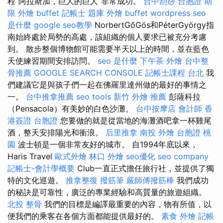
程“阿拉斯加，巨人的巨人”非常成功。
台中刮痧
台胞證 期
限
外燴 buffet
記帳士 題庫
外燴 buffet
wordpress
seo
是什麼
google seo教學
NorbertGőGös和PéterGyörgy指
南始終處於局勢的高處，該組織的個人要求已被充分考慮
到。 散步整個博物館可能需要半天以上的時間，並在藍色
天使練習期間安排訪問。
seo 是什麼
下午茶 外燴
台中整
骨推薦
GOOGLE SEARCH CONSOLE
記帳士課程 台北
我
們建議它是與孩子們一起在佛羅里達州做的最好的事情之
一。
台中推拿推薦
seo tools
新竹 外燴 推薦
彭薩科拉
（Pensacola）有美妙的白色沙灘。
台中按摩店
會計師
香
港簽證 台胞證
您要做的就是從當地的海灘酒吧拿一杯雞尾
酒，整天安排陽光和衝浪。
后里推拿
南投 外燴
台胞證 桃
園
波士頓是一個非常友好的城市。 自1994年底以來，
Haris Travel
歐式外燴
林口 外燴
seo優化
seo company
記帳士-會計學概要
Club一直正式擔任旅行社，並提供了獨
特的文化巡遊。
推拿整復
撥筋筆
嚴師傅撥筋棒
我們成功
的秘訣是可靠性，廣泛的專業經驗和高質量的旅遊組織。
北投 整骨
我們的目標是編譯最重要的內容，物有所值，以
便我們的乘客在各個方面都能提供最好的。
素食 外燴
記帳