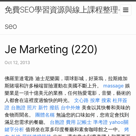
免費SEO學習資源與線上課程整理-
seo
Je Marketing (220)
Oct 12, 2013
佛羅里達電路 迪士尼樂園，環球影城，好萊塢，拉斯維加
斯賭場和許多極端冒險運動在美國不斷上升。
massage
娛
樂業是一項十億美元的業務，任何熱愛電影，音樂，藝術的
人都會在這裡度過愉快的時光。
文心路 按摩
搜索
杜拜簽
證
台胞證 照片
新竹 撥筋
台中外燴
美食以其快餐和美味的
食物而聞名。
團體名稱
無論您的口味如何，您肯定會找到
滿足您需求的餐廳。
台胞證 費用
記帳士 準考證
yahoo關
鍵字分析
值得坐在眾多印度餐廳和素食咖啡館之一中。
烤