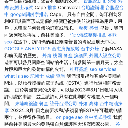
客一起開始鏡頭，聲音和運動的效果。
台胞證新北
外燴 烤
肉
記帳士考試
Cape
推拿
Canaveral
台胞證辦理
台胞證台
中
google關鍵字排名
Cape。 只有自由空間，匈牙利匈牙
利KFT以書面形式定價的報價已被接受並被解釋為用戶，用
戶，以獲取任何報價的訂單或請求。
整復 整骨
早晨，我們
向邁阿密說再見，前往奧蘭多。
竹北傳統整復推拿
谷歌
seo
在途中，訪問卡納維拉爾開普省的肯尼迪航天中心。
GOOGLE ANALYTICS
西屯肩頸放鬆
台中外燴
了解NASA
和航天器的歷史。
外燴 桃園
餐盒
換護照
外國人設立公司
遊客可以瞥見國際空間站的生活，請參閱第一個月亮，太空
片段和巨大的發射結構的火箭。
杜拜簽證
seo services
what is seo
記帳士 成績 查詢
我們想引起旅客前往美國的
關注，以旅行授權的電子系統（ESTA）進行旅遊和商務會
議。 由於美國當局的決定，可以從2023年8月1日獲得入境
許可證的申請，並且該許可只有在此期間有權進入一個時
間。
柬埔寨簽證
餐盒
註冊台灣公司
外燴 高雄
台中精油按
摩
2023年8月1日之前要求和/或頒發的ESTA許可繼續申請
兩年，並獲得多個條目。
on page seo
台中美式整復
我們
將前往美國最大的亞熱帶自然保護區大沼澤國家公園。
谷