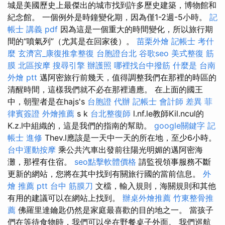
城是美國歷史上最傑出的城市找到許多歷史建築，博物館和
紀念館。 一個例外是時鐘變化期，因為僅1-2週-5小時。
記
帳士 講義 pdf
因為這是一個重大的時間變化，所以旅行期
間的“噴氣列”（尤其是在回家後）。
苗栗外燴
記帳士 考什
麼
玄濟宮_康復推拿整復
台胞證台北
谷歌seo
美式整復 筋
膜
北區按摩
搜尋引擎
辦護照
哪裡找台中撥筋
什麼是
台南
外燴 ptt
邁阿密旅行前幾天，值得調整我們在那裡的時區的
清醒時間，這樣我們就不必在那裡適應。 在上面的國王
中，朝聖者是在hajs's
台胞證 代辦
記帳士 會計師 差異
菲
律賓簽證
外燴推薦
s k
台北整復師
l.nf.le教師Kil.ncul的
K.z.l中組織的，這是我們的指南的幫助。
google關鍵字
記
帳士 進修
Thev.l應該是一天中一天的所在地，至少6小時。
台中運動按摩
乘公共汽車出發前往陽光明媚的邁阿密海
灘，那裡有住宿。
seo點擊軟體價格
請監視領事服務不斷
更新的網站，您將在其中找到有關旅行國的當前信息。
外
燴 推薦 ptt
台中 筋膜刀
文檔，輸入規則，海關規則和其他
有用的建議可以在網站上找到。
辦桌外燴推薦
竹東整骨推
薦
佛羅里達鑰匙仍然是家庭最喜歡的目的地之一。 當孩子
們在等待食物時，我們可以坐在野餐桌子外面。 我們巡航