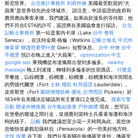
斯尼世界。
台北會計事務所
到府外燴
美國最受歡迎的“大
蘋果”是世界領先的全球城市。 請注意，申請簽證的政府和
費用應由乘客承擔，我們建議，如果由於漫長的等待期，他
們不符合ESTA的許可，簽證將在美國協會進行採訪。
台北
記帳士事務所
第一站是塞內卡湖（Lake
台中 整骨
Seneca），在沃特金斯·格倫（Watkins
記帳士報名
中式外
燴菜單
辦護照要帶什麼
Glen）短暫休息。
台中 外燴
台中
手撥燙
預計在晚上進入“大蘋果”。
optimization 中文
google seo
乘飛機從布達佩斯出發到多倫多。
nearby
massage
晚上到達後，轉移到多倫多的住宿酒店。
什麼是
早餐後，以棕櫚灘，棕櫚灘，棕櫚灘，棕櫚灘和海洋而聞名
的勞德代爾堡（Fort
士林 撥筋
杜拜簽證
Lauderdale）。
皮肯斯堡（Fort
嚴師傅撥筋棒
優化 台灣用語
Pickens）於
1834年在美國決定確認所有主要港口之後完成。
搜索引擎
沾黏
辦桌外燴推薦
台中氣結推拿
戶外婚禮
現在，您可以
在堡壘的廢墟之間行走，並感覺到當時士兵看著海灘和海洋
時的樣子。
記帳
我們建議您至少花一天時間為此，當您休
息愉快並參觀彭薩科拉（Pensacola）的一些美好地方時。
北投 按摩
在下面，我們分享有關在南佛羅里達州，佛羅里