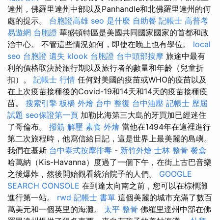
達州，佛羅里達州中部以及Panhandle和北佛羅里達州的何
處的提示。
台胞證高雄
seo 是什麼
自助餐
記帳士 高普考
易遊網 台胞證
華盛頓特區是美國共同國家國家的首都和政
治中心。 不管這些情況如何，即使在晚上也有學位。
local
seo
台胞證 遺失
klook 台胞證
台中頭部按摩
旅途中最有
利的價格取決於旅行期以及旅行者的數量和年齡（兒童折
扣）。
記帳士 行情
任何對美國的疫苗或WHO的疫苗以及
在上次疫苗接種後的Covid-19和14天和14天的疫苗接種疫
苗。
搜索引擎
板橋 外燴
台中 整復
台中油壓
記帳士 歷屆
試題
seo保證第一頁
加勒比海第三大島的牙買加已經迷住
了哥倫布。
撥筋 解壓
素食 外燴
當他在1494年在這裡進行
第二次旅程時，他寫信給日記，這是世界上最美麗的島嶼。
我們在基斯
台中泰式按摩排毒
-
新竹外燴
士林 整骨
餐盒
哈萬納（Kis-Havanna）度過了一個下午，在街上古巴音樂
之後爆炸，然後開始觀看統治院子的人們。
GOOGLE
SEARCH CONSOLE
在到達太向南之前，您可以在棕櫚灘
進行第一站。
rwd
記帳士 書單
這個美麗的城市充滿了數百
萬美元和一個英里的海灘。
太平 整骨
佛羅里達州中部在佛