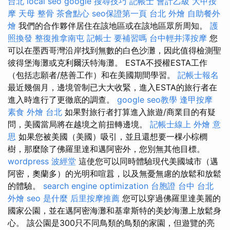
台北
local seo
google 搜尋技巧
記帳士 會計乙級
大甲按
摩
天母 整骨
茶會點心
seo保證第一頁
台北 外燴
自助餐外
燴
我們的合作夥伴居住在該地區或在該地區眾所周知。
護
照換發
整復推拿南屯
記帳士 要補習嗎
台中輕井澤按摩
您
可以在墨西哥灣沿岸找到無數的白色沙灘，因此值得檢測聖
彼得堡海灘或克利爾沃特海灘。 ESTA不授權ESTA工作
（包括志願者/慈善工作）和在美國期間學習。
記帳士報名
最近幾個月，邊境管制已大大收緊，進入ESTA的旅行者在
進入時進行了更徹底的調查。
google seo教學
逢甲按摩
素食 外燴 台北
如果對旅行者打算進入旅遊/商業目的有疑
問，美國當局將在越境之前扭轉邊境。
記帳士線上
外燴 意
思
如果您被美國（美國）吸引，並且還想要一棵小棕櫚
樹，那麼除了佛羅里達和邁阿密外，您別無其他目標。
wordpress
波經堂
這使您可以同時體驗現代美國城市（邁
阿密，奧蘭多）的光明和喧囂，以及無憂無慮的放鬆和放鬆
的體驗。
search engine optimization
台胞證 台中
台北
外燴
seo 是什麼
后里按摩推薦
您可以穿過佛羅里達美麗的
國家公園，並在邁阿密海灘和基韋斯特的美妙海灘上放鬆身
心。 該公園是300只不同鳥類的鳥類的家園，但遊覽的亮