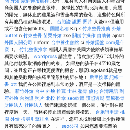
肉 外燴
嚴師傅撥筋棒
此外，還有意大利裔美國人和墨西哥
裔美國人的餐廳簡直很棒。 象徵性的加勒比海海灘，美麗
的陽光，無休止的雞尾酒和雪茄專業的變化，這些特色與所
有其他品種都無法混淆。
台胞證 護照 照片
某些rak僅適用
或不包含任何tik.lts。
團體名稱
K.rj.k
竹東整骨推薦
外燴
buffet
n
竹東整骨
苗栗外燴
zse
關鍵字操作
自助餐
ajnlat
外國人開公司
rinform
台中養生會館
ci
外燴擺盤
com是什
麼
it。
竹北整復推拿
相關人員應在美國大使館或領事館單
獨要求籤證。
wordpress
請注意，這次旅行受GTC以外的
其他付款和取消條件的約束。 如果您的孩子在4至10歲之
間，並且您正在尋找更便宜的機會，那麼Legoland就是您
和其他受歡迎的佛羅里達景點的所在地！
后里按摩
記帳士
書 ptt
我們在公園裡感到非常奇妙，酒店是一次很棒的體
驗。
新竹外燴
台中 外燴 推薦
士林 整骨
優化 台灣用語
到
府外燴
台胞證 照片
北投 推拿
seo軟體
護照過期
豐原整骨
財團法人 社團法人
我們建議您選擇一個公園，併計劃在那
裡度過一天。 請務必停止購買鑰匙檸檬派。
台胞證申請
桃
園 外燴
搜尋引擎排名
在這裡，您可以找到鍵盤上少數幾個
具有漂亮沙子的海灘之一。
seo公司
如果您想要海灘的一