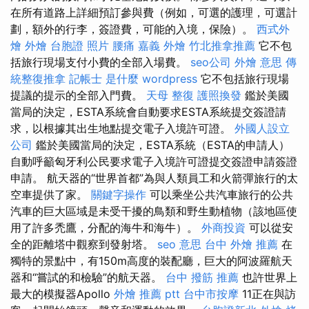
在所有道路上詳細預訂參與費（例如，可選的護理，可選計
劃，額外的行李，簽證費，可能的入境，保險）。
西式外
燴
外燴
台胞證 照片
腰痛
嘉義 外燴
竹北推拿推薦
它不包
括旅行現場支付小費的全部入場費。
seo公司
外燴 意思
傳
統整復推拿
記帳士 是什麼
wordpress
它不包括旅行現場
提議的提示的全部入門費。
天母 整復
護照換發
鑑於美國
當局的決定，ESTA系統會自動要求ESTA系統提交簽證請
求，以根據其出生地點提交電子入境許可證。
外國人設立
公司
鑑於美國當局的決定，ESTA系統（ESTA的申請人）
自動呼籲匈牙利公民要求電子入境許可證提交簽證申請簽證
申請。 航天器的“世界首都”為與人類員工和火箭彈旅行的太
空車提供了家。
關鍵字操作
可以乘坐公共汽車旅行的公共
汽車的巨大區域是未受干擾的鳥類和野生動植物（該地區使
用了許多禿鷹，分配的海牛和海牛）。
外商投資
可以從安
全的距離塔中觀察到發射塔。
seo 意思
台中 外燴 推薦
在
獨特的景點中，有150m高度的裝配廳，巨大的阿波羅航天
器和“嘗試的和檢驗”的航天器。
台中 撥筋 推薦
也許世界上
最大的模擬器Apollo
外燴 推薦 ptt
台中市按摩
11正在與訪