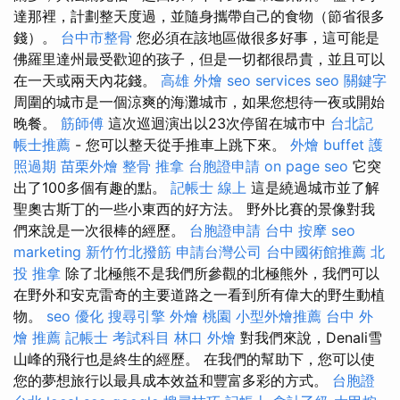
達那裡，計劃整天度過，並隨身攜帶自己的食物（節省很多
錢）。
台中市整骨
您必須在該地區做很多好事，這可能是
佛羅里達州最受歡迎的孩子，但是一切都很昂貴，並且可以
在一天或兩天內花錢。
高雄 外燴
seo services
seo 關鍵字
周圍的城市是一個涼爽的海灘城市，如果您想待一夜或開始
晚餐。
筋師傅
這次巡迴演出以23次停留在城市中
台北記
帳士推薦
- 您可以整天從手推車上跳下來。
外燴 buffet
護
照過期
苗栗外燴
整骨 推拿
台胞證申請
on page seo
它突
出了100多個有趣的點。
記帳士 線上
這是繞過城市並了解
聖奧古斯丁的一些小東西的好方法。 野外比賽的景像對我
們來說是一次很棒的經歷。
台胞證申請
台中 按摩
seo
marketing
新竹竹北撥筋
申請台灣公司
台中國術館推薦
北
投 推拿
除了北極熊不是我們所參觀的北極熊外，我們可以
在野外和安克雷奇的主要道路之一看到所有偉大的野生動植
物。
seo 優化
搜尋引擎
外燴 桃園
小型外燴推薦
台中 外
燴 推薦
記帳士 考試科目
林口 外燴
對我們來說，Denali雪
山峰的飛行也是終生的經歷。 在我們的幫助下，您可以使
您的夢想旅行以最具成本效益和豐富多彩的方式。
台胞證