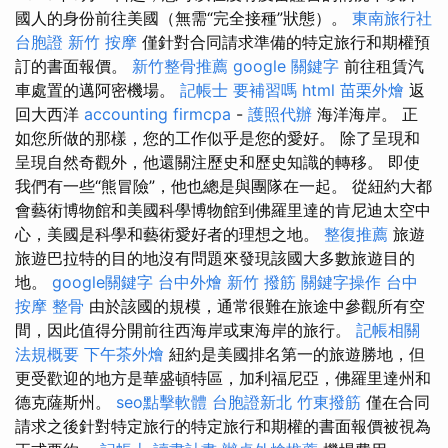
國人的身份前往美國（無需“完全接種”狀態）。
東南旅行社
台胞證
新竹 按摩
僅針對合同請求準備的特定旅行和期權預
訂的書面報價。
新竹整骨推薦
google 關鍵字
前往租賃汽
車處置的邁阿密機場。
記帳士 要補習嗎
html
苗栗外燴
返
回大西洋
accounting firmcpa
-
護照代辦
海洋海岸。 正
如您所做的那樣，您的工作似乎是您的愛好。 除了呈現和
呈現自然奇觀外，他還關注歷史和歷史知識的轉移。 即使
我們有一些“熊冒險”，他也總是與團隊在一起。 從紐約大都
會藝術博物館和美國科學博物館到佛羅里達的肯尼迪太空中
心，美國是科學和藝術愛好者的理想之地。
整復推薦
旅遊
旅遊巴拉特的目的地沒有問題來發現該國大多數旅遊目的
地。
google關鍵字
台中外燴
新竹 撥筋
關鍵字操作
台中
按摩 整骨
由於該國的規模，通常很難在旅途中參觀所有空
間，因此值得分開前往西海岸或東海岸的旅行。
記帳相關
法規概要
下午茶外燴
紐約是美國排名第一的旅遊勝地，但
更受歡迎的地方是華盛頓特區，加利福尼亞，佛羅里達州和
德克薩斯州。
seo點擊軟體
台胞證新北
竹東撥筋
僅在合同
請求之後針對特定旅行的特定旅行和期權的書面報價被視為