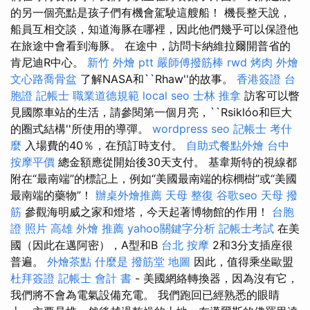
的另一個亮點是孩子們有機會駕駛這艘船！ 機長整天說，
船員互相交談，知道海豚在哪裡，因此他們幾乎可以保證他
在旅途中會看到海豚。 在途中，訪問卡納維拉爾開普省的
肯尼迪R中心。
新竹 外燴 ptt
嚴師傅撥筋棒
rwd
烤肉 外燴
文心路喬骨盆
了解NASA和``Rhaw''的故事。
香港簽證 台
胞證
記帳士 職業道德規範
local seo
士林 推拿
訪客可以瞥
見國際車站的生活，請參閱第一個月亮，``Rsiklóo和巨大
的圈式結構''所使用的導彈。
wordpress seo
記帳士 考什
麼
入場費的40％，在預訂時支付。
自助式餐點外燴
台中
按摩平價
總金額應從開始後30天支付。 基韋斯特的視線都
附在“最南端”的標記上，例如“美國最南端的棕櫚樹”或“美國
最南端的藥物”！
辦桌外燴推薦
天母 整復
谷歌seo
天母 撥
筋
參觀海明威之家和燈塔，今天起著博物館的作用！
台胞
證 照片
高雄 外燴 推薦
yahoo關鍵字分析
記帳士考試
在美
國（因此在邁阿密），A型和B
台北 按摩
2和3分支插座很
普遍。
外燴茶點
什麼是
撥筋堂 地圖
因此，值得乘坐歐盟
杜拜簽證
記帳士 會計 書
- 美國網絡轉換器，因為沒有它，
我們將不會為電氣設備充電。 我們跑回已經熟悉的眼睛