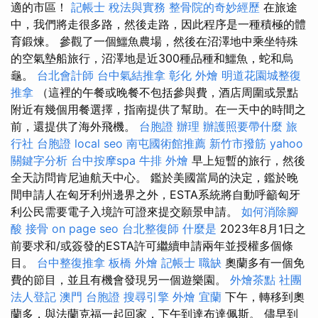
適的市區！
記帳士 稅法與實務
整骨院的奇妙經歷
在旅途
中，我們將走很多路，然後走路，因此程序是一種積極的體
育鍛煉。 參觀了一個鱷魚農場，然後在沼澤地中乘坐特殊
的空氣墊船旅行，沼澤地是近300種品種和鱷魚，蛇和烏
龜。
台北會計師
台中氣結推拿
彰化 外燴
明道花園城整復
推拿
（這裡的午餐或晚餐不包括參與費，酒店周圍或景點
附近有幾個用餐選擇，指南提供了幫助。在一天中的時間之
前，還提供了海外飛機。
台胞證 辦理
辦護照要帶什麼
旅
行社 台胞證
local seo
南屯國術館推薦
新竹市撥筋
yahoo
關鍵字分析
台中按摩spa
牛排 外燴
早上短暫的旅行，然後
全天訪問肯尼迪航天中心。 鑑於美國當局的決定，鑑於晚
間申請人在匈牙利州邊界之外，ESTA系統將自動呼籲匈牙
利公民需要電子入境許可證來提交願景申請。
如何消除腳
酸
接骨
on page seo
台北整復師
什麼是
2023年8月1日之
前要求和/或簽發的ESTA許可繼續申請兩年並授權多個條
目。
台中整復推拿
板橋 外燴
記帳士 職缺
奧蘭多有一個免
費的節目，並且有機會發現另一個遊樂園。
外燴茶點
社團
法人登記
澳門 台胞證
搜尋引擎
外燴 宜蘭
下午，轉移到奧
蘭多，與法蘭克福一起回家，下午到達布達佩斯。 儘早到