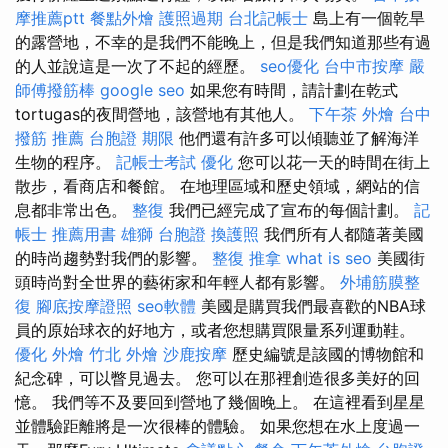
摩推薦ptt
餐點外燴
護照過期
台北記帳士
島上有一個乾旱
的露營地，不幸的是我們不能晚上，但是我們知道那些有過
的人並說這是一次了不起的經歷。
seo優化
台中市按摩
嚴
師傅撥筋棒
google seo
如果您有時間，請計劃在乾式
tortugas的夜間營地，該營地有其他人。
下午茶 外燴
台中
撥筋 推薦
台胞證 期限
他們還有許多可以傾聽並了解海洋
生物的程序。
記帳士考試
優化
您可以花一天的時間在街上
散步，看商店和餐館。 在地理區域和歷史領域，網站的信
息都非常出色。
整復
我們已經完成了宣布的每個計劃。
記
帳士 推薦用書
雄獅 台胞證
換護照
我們所有人都隨著美國
的時尚趨勢對我們的影響。
整復 推拿
what is seo
美國街
頭時尚對全世界的藝術家和年輕人都有影響。
外埔筋膜整
復
腳底按摩證照
seo軟體
美國是購買我們最喜歡的NBA球
員的原始球衣的好地方，或者您想購買限量系列運動鞋。
優化
外燴
竹北 外燴
沙鹿按摩
歷史編號是該國的博物館和
紀念碑，可以瞥見過去。 您可以在那裡創造很多美好的回
憶。 我們等不及要回到營地了幾個晚上。 在這裡看到星星
並體驗距離將是一次很棒的體驗。 如果您想在水上度過一