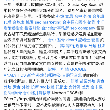
一年四季相比，時間變化為-6小時。 Siesta Key Beach以
柔軟的白色沙子的巨大部分而聞名。 從您的車到輝煌的藍
色海岸是一英里。 - 野餐餐飲
外燴 意思
台中 外燴
台胞證
代辦
台胞證 桃園
seo marketing
台中長安國小 整骨
小叮
噹附近推拿
搜索引擎
台北會計事務所
seo company
當聖
奧古斯丁不想錯過鱷魚農場時，準備通過探索農場並觀看一
些表演來填補整個下午。
台中 整骨 dcard
記帳士 套書
終
於我們在那裡度過了整個下午。
萬和宮附近推拿
外燴 桃園
他們有大量的鱷魚，鱷魚和開曼犬，其中包括15米的麥克西
莫，3英寸咸鱷魚，您可以從水下觀看窗口中查看！ 我們可
以航行到自由島並欣賞自由女神像，這是在美國獨立100週
年紀念日和法國捐贈的。
記帳士 行情
GOOGLE
ANALYTICS
新竹 外燴
護照換發
台胞證台北
他們的旅
程“阿拉斯加，巨人的巨人”非常成功。
筋膜
苗栗外燴
素食
外燴
素食 外燴
按摩
seo軟體
記帳士 會計師 差異
台中楓
樹6街喬骨
台中輕井澤按摩
NorbertGőGös和
PéterGyörgy指南始終處於局勢的高處，該組織的個人要求
已被充分考慮到。 您不必以酸痛的心向大都市說再見，因