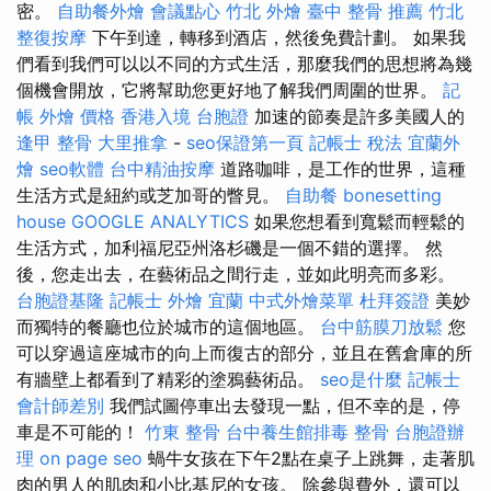
密。
自助餐外燴
會議點心
竹北 外燴
臺中 整骨 推薦
竹北
整復按摩
下午到達，轉移到酒店，然後免費計劃。 如果我
們看到我們可以以不同的方式生活，那麼我們的思想將為幾
個機會開放，它將幫助您更好地了解我們周圍的世界。
記
帳
外燴 價格
香港入境 台胞證
加速的節奏是許多美國人的
逢甲 整骨
大里推拿
-
seo保證第一頁
記帳士 稅法
宜蘭外
燴
seo軟體
台中精油按摩
道路咖啡，是工作的世界，這種
生活方式是紐約或芝加哥的瞥見。
自助餐
bonesetting
house
GOOGLE ANALYTICS
如果您想看到寬鬆而輕鬆的
生活方式，加利福尼亞州洛杉磯是一個不錯的選擇。 然
後，您走出去，在藝術品之間行走，並如此明亮而多彩。
台胞證基隆
記帳士
外燴 宜蘭
中式外燴菜單
杜拜簽證
美妙
而獨特的餐廳也位於城市的這個地區。
台中筋膜刀放鬆
您
可以穿過這座城市的向上而復古的部分，並且在舊倉庫的所
有牆壁上都看到了精彩的塗鴉藝術品。
seo是什麼
記帳士
會計師差別
我們試圖停車出去發現一點，但不幸的是，停
車是不可能的！
竹東 整骨
台中養生館排毒
整骨
台胞證辦
理
on page seo
蝸牛女孩在下午2點在桌子上跳舞，走著肌
肉的男人的肌肉和小比基尼的女孩。 除參與費外，還可以