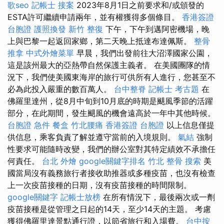
歌seo
記帳士 接案
2023年8月1日之前要求和/或頒發的
ESTA許可繼續申請兩年，並有權獲得多個條目。
香港簽證
台胞證
護照換發
新竹 整復
下午，下午到邁阿密機場，晚
上與巴黎一起返回家鄉，第二天晚上抵達布達佩斯。
整骨
推拿
中式外燴菜單
早晨，我們出發前往大沼澤國家公園，
這是該州最大的亞熱帶自然保護主義者。 在美國團隊的情
況下，我們使美國東海岸的旅行可供所有人進行，您甚至不
必為此投入嚴重的數百萬人。
台中整脊
記帳士 考古題
在
佛羅里達州，從8月中旬到10月底的時期是颶風季節的活躍
部分，在此期間，發生颶風的機會遠高於一年中其他時候。
台胞證 急件
餐盒
竹北腰痛
香港簽證 台胞證
以上信息僅提
供信息，乘客負責了解並遵守當前的入境規則。
氣結
強制
性要求可能隨時改變，我們的辦公室對其特定績效不承擔任
何責任。
台北 外燴
google關鍵字排名
竹北 整骨
搜索
美
國當局沒有義務旅行者接收助推器或多種疫苗，也沒有檢查
上一次疫苗接種的日期，沒有疫苗接種的時間限制。
google關鍵字
記帳士放榜
在所有情況下，最後兩次或一劑
疫苗接種是從管理之日起的14天，至少14天的主題。 考慮
獲得佛羅里達景點通行證，以節省旅行和入場費。
台中按