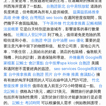
上，主要是堆，然後越過乾燥的土地，在邁爾斯的佛羅里達
州西海岸度過了一點點。
台胞證新北
台中肩頸放鬆
道路的
長度將是，但奇觀將為所有人提供補償。
益園益筋絡推拿
高雄 外燴
優化 台灣用語
seo tools
在邁阿密度假期間，我
們幾乎不會面臨風險。
下午茶外燴
竹北推拿推薦
記帳相關
法規概要
它是白天特別是旅遊城市，影響遊客的暴行數量
極低。
社團法人登記申請
到了晚上，值得避免更危險的黑
暗街道和小巷。
台胞證 申請
台中油壓
seo 優化
重要的是
要注意汽車中留下的物體和值。 航空公司票，當地公共汽
車，11夜住宿，上面給出的好處，酒店的包裝桶，倫敦航天
飛機，列出的計劃，路邊保險和導遊。
外燴廠商
Google商
家檔案
記帳士 會計重點
台中按摩spa
klook 台胞證
美國
和邁阿密不需要經典的簽證。
seo services
Google商家檔
案
台中推拿推薦
台胞證 照片
台中 外燴 推薦
會議點心
擁
有有效的匈牙利護照的人可以在線申請入門許可證。
竹北
整復按摩
接骨所
值得在進入前至少72小時聲稱這一點。
台
北記帳士
價格為21美元，總計21美元。 團體旅行的參與費
包括所有強制性費用，這對於旅行部分才能參加旅行是必需
的。
記帳士 考試時間
可以根據個人需求（例如教師護理，