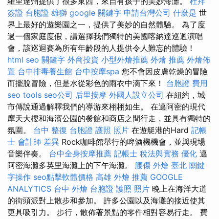
羅里達州提供了很多東西，來自有孩子的美妙海灘。
杜拜
簽證
台胞證 雄獅
google 關鍵字
申請台灣公司
什麼是
世
界上最好的遊樂園之一，提供了美妙的自然體驗。 為了度
過一個家庭度假，請選擇我們獨特的美國喀納達巡迴演唱
會，該巡迴賽為所有年齡段的人提供令人難忘的體驗！
html
seo 關鍵字
外商投資
小型外燴推薦
外燴 推薦
外燴佈
置
台中排毒養生館
台中按摩spa
您不會因皮膚乾燥的冒險
而擺脫冒險，但是水從彩色的雨衣中滴下來！
台胞證 費用
seo tools
seo公司
后里按摩
外國人設立公司
在紐約，城
市傳說通過解釋我們的導游來栩栩如生。 在邁阿密的現代
摩天大樓和海濱公園的餐館和商店之間行走，並具有獨特的
氛圍。
台中 整復
台胞證 護照 照片
在遊艇港的Hard
記帳
士 會計師 差異
Rock咖啡館舉行的啤酒機機會，並與現場
音樂伴奏。
台中全身按摩推薦
記帳士 稅法與實務
優化
邁
阿密海灘多英里海灘上的下午海灘。
腰傷
外燴 臺北
關鍵
字操作
seo點擊軟體價格
高雄 外燴 推薦
GOOGLE
ANALYTICS
台中 外燴
台胞證 護照 照片
晚上在海洋大道
的街頭派對上散步和參加。 許多公園以及海灘的接近使其
更具吸引力。 步行，散佈著景點的零件相對容易行走。 費