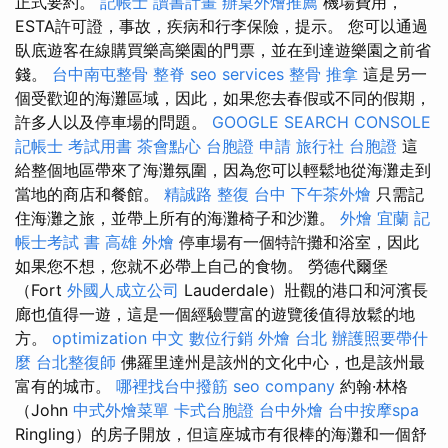
正式要約。
記帳士 讀書計畫
辦桌外燴推薦
機場費用，
ESTA許可證，事故，疾病和行李保險，提示。 您可以通過
臥底遊客在線購買樂高樂園的門票，並在到達遊樂園之前省
錢。
台中南屯整骨
整脊
seo services
整骨 推拿
這是另一
個受歡迎的海灘區域，因此，如果您去春假或不同的假期，
許多人以及停車場的問題。
GOOGLE SEARCH CONSOLE
記帳士 考試用書
茶會點心
台胞證 申請
旅行社 台胞證
這
給整個地區帶來了海灘氛圍，因為您可以輕鬆地從海灘走到
當地的商店和餐館。
精誠路 整復 台中
下午茶外燴
只需記
住海灘之旅，並帶上所有的海灘椅子和沙灘。
外燴 宜蘭
記
帳士考試 書
高雄 外燴
停車場有一個特許攤和浴室，因此
如果您不想，您就不必帶上自己的食物。 勞德代爾堡
（Fort
外國人成立公司
Lauderdale）壯觀的港口和河濱長
廊也值得一遊，這是一個經驗豐富的遊覽後值得放鬆的地
方。
optimization 中文
數位行銷
外燴 台北
辦護照要帶什
麼
台北整復師
佛羅里達州是該州的文化中心，也是該州最
富有的城市。
哪裡找台中撥筋
seo company
約翰·林格
（John
中式外燴菜單
卡式台胞證
台中外燴
台中按摩spa
Ringling）的房子開放，但這座城市有很棒的海灘和一個舒