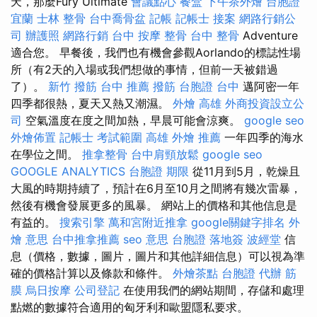
天，那麼Fury Ultimate
會議點心
餐盒
下午茶外燴
台胞證
宜蘭
士林 整骨
台中喬骨盆
記帳
記帳士 接案
網路行銷公
司
辦護照
網路行銷
台中 按摩 整骨
台中 整骨
Adventure
適合您。 早餐後，我們也有機會參觀Aorlando的標誌性場
所（有2天的入場或我們想做的事情，但前一天被錯過
了）。
新竹 撥筋
台中 推薦 撥筋
台胞證 台中
邁阿密一年
四季都很熱，夏天又熱又潮濕。
外燴 高雄
外商投資設立公
司
空氣溫度在度之間加熱，早晨可能會涼爽。
google seo
外燴佈置
記帳士 考試範圍
高雄 外燴 推薦
一年四季的海水
在學位之間。
推拿整骨
台中肩頸放鬆
google seo
GOOGLE ANALYTICS
台胞證 期限
從11月到5月，乾燥且
大風的時期持續了，預計在6月至10月之間將有幾次雷暴，
然後有機會發展更多的風暴。 網站上的價格和其他信息是
有益的。
搜索引擎
萬和宮附近推拿
google關鍵字排名
外
燴 意思
台中推拿推薦
seo 意思
台胞證 落地簽
波經堂
信
息（價格，數據，圖片，圖片和其他詳細信息）可以視為準
確的價格計算以及條款和條件。
外燴茶點
台胞證 代辦
筋
膜
烏日按摩
公司登記
在使用我們的網站期間，存儲和處理
點燃的數據符合適用的匈牙利和歐盟隱私要求。