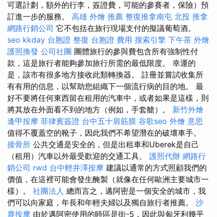
可選計劃，額外的行李，簽證費，可能的參賽者，保險）預
訂進一步的服務。
高雄 外燴 推薦
整復推拿南屯
北投 推拿
網路行銷公司
它不包括在旅行現場支付的擬議葡萄酒。
seo
kkday 台胞證
整復
台胞證 費用
搜索引擎
下午茶 外燴
護照換發
公司社團
團體旅行的參與費包含所有強制性付
款，這是旅行者能夠參加旅行所需的最低限度。 幸運的
是，該市有很多地方接收此類轉換器。 註冊並嘗試收集所
有有用的信息，以幫助您組織下一個流行病的目的地。 最
好不要將任何東西留在租用的汽車中，或者如果是這樣，則
將其放在外面看不到的地方（例如，手套艙）。
新竹外燴
逢甲按摩
菲律賓簽證
台中五十肩筋膜
谷歌seo
外燴 意思
值得不覆蓋空的靴子，因此我們不希望潛在的破壞車手。
接骨所
公共交通是安全的，但是出租車和Uberek是自己
（租用）汽車以外最受歡迎的交通工具。
護照代辦
網路行
銷公司
rwd
台中輕井澤按摩
建議以通常的方式照顧我們的
價值，在這裡可能會發生醃製（就像在任何歐洲主要城市一
樣）。
社團法人
總而言之，邁阿密是一個安全的城市，我
們可以向家庭，年長和年輕夫婦以及獨自旅行者推薦。
沙
鹿按摩
由於邁阿密使用的時區是街-5，因此與匈牙利幾乎