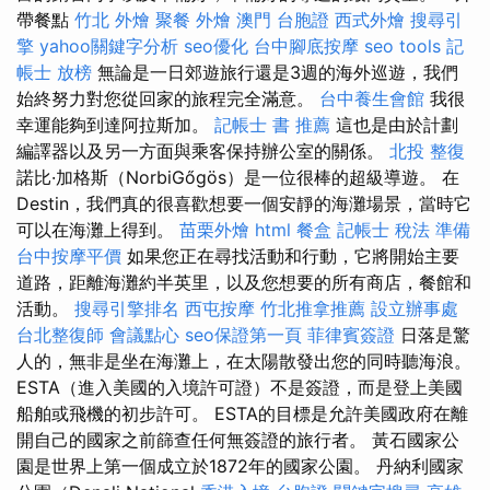
帶餐點
竹北 外燴
聚餐 外燴
澳門 台胞證
西式外燴
搜尋引
擎
yahoo關鍵字分析
seo優化
台中腳底按摩
seo tools
記
帳士 放榜
無論是一日郊遊旅行還是3週的海外巡遊，我們
始終努力對您從回家的旅程完全滿意。
台中養生會館
我很
幸運能夠到達阿拉斯加。
記帳士 書 推薦
這也是由於計劃
編譯器以及另一方面與乘客保持辦公室的關係。
北投 整復
諾比·加格斯（NorbiGőgös）是一位很棒的超級導遊。 在
Destin，我們真的很喜歡想要一個安靜的海灘場景，當時它
可以在海灘上得到。
苗栗外燴
html
餐盒
記帳士 稅法 準備
台中按摩平價
如果您正在尋找活動和行動，它將開始主要
道路，距離海灘約半英里，以及您想要的所有商店，餐館和
活動。
搜尋引擎排名
西屯按摩
竹北推拿推薦
設立辦事處
台北整復師
會議點心
seo保證第一頁
菲律賓簽證
日落是驚
人的，無非是坐在海灘上，在太陽散發出您的同時聽海浪。
ESTA（進入美國的入境許可證）不是簽證，而是登上美國
船舶或飛機的初步許可。 ESTA的目標是允許美國政府在離
開自己的國家之前篩查任何無簽證的旅行者。 黃石國家公
園是世界上第一個成立於1872年的國家公園。 丹納利國家