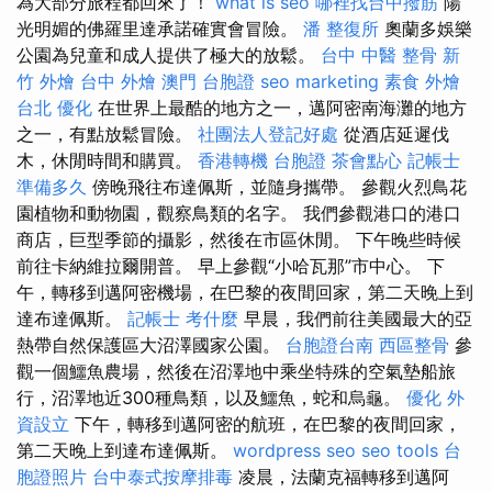
為大部分旅程都回來了！
what is seo
哪裡找台中撥筋
陽
光明媚的佛羅里達承諾確實會冒險。
潘 整復所
奧蘭多娛樂
公園為兒童和成人提供了極大的放鬆。
台中 中醫 整骨
新
竹 外燴
台中 外燴
澳門 台胞證
seo marketing
素食 外燴
台北
優化
在世界上最酷的地方之一，邁阿密南海灘的地方
之一，有點放鬆冒險。
社團法人登記好處
從酒店延遲伐
木，休閒時間和購買。
香港轉機 台胞證
茶會點心
記帳士
準備多久
傍晚飛往布達佩斯，並隨身攜帶。 參觀火烈鳥花
園植物和動物園，觀察鳥類的名字。 我們參觀港口的港口
商店，巨型季節的攝影，然後在市區休閒。 下午晚些時候
前往卡納維拉爾開普。 早上參觀“小哈瓦那”市中心。 下
午，轉移到邁阿密機場，在巴黎的夜間回家，第二天晚上到
達布達佩斯。
記帳士 考什麼
早晨，我們前往美國最大的亞
熱帶自然保護區大沼澤國家公園。
台胞證台南
西區整骨
參
觀一個鱷魚農場，然後在沼澤地中乘坐特殊的空氣墊船旅
行，沼澤地近300種鳥類，以及鱷魚，蛇和烏龜。
優化
外
資設立
下午，轉移到邁阿密的航班，在巴黎的夜間回家，
第二天晚上到達布達佩斯。
wordpress seo
seo tools
台
胞證照片
台中泰式按摩排毒
凌晨，法蘭克福轉移到邁阿