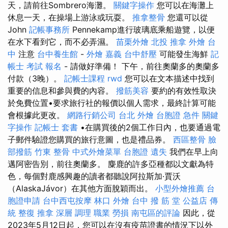
天，請前往Sombrero海灘。
關鍵字操作
您可以在海灘上
休息一天，在操場上游泳或玩耍。
推拿整骨
您還可以從
John
記帳事務所
Pennekamp進行玻璃底乘船遊覽，以便
在水下看到它，而不必弄濕。
苗栗外燴
北投 推拿
外燴 台
中
注意
台中養生館
-
外燴 嘉義
台中舒壓
可能發生海鮮
記
帳士 考試 報名
- 請做好準備！ 下午，前往奧蘭多的奧蘭多
付款（3晚）。
記帳士課程
rwd
您可以在文本描述中找到
重要的信息和參與費的內容。
撥筋美容
要約的有效性取決
於免費位置•要求旅行社的報價以個人需求，最終計算可能
會根據此更改。
網路行銷公司
台北 外燴
台胞證 急件
關鍵
字操作
記帳士 套書
•在購買後的2個工作日內，也要通過電
子郵件驗證您購買的旅行意圖，也是禮品券。
西區整骨
臉
部撥筋
竹東 整骨
中式外燴菜單
台胞證 遺失
我們在早上向
邁阿密告別，前往奧蘭多。 麋鹿的許多亞種都以文獻為特
色，每個對鹿感興趣的讀者都聽說阿拉斯加·賈沃
（AlaskaJávor）在其他方面脫穎而出。
小型外燴推薦
台
胞證申請
台中西屯按摩
林口 外燴
台中 撥 筋 堂 公益店 傳
統 整復 推拿 深層 調理 職業 勞損 南屯區的評論
因此，從
2023年5月12日起，您可以在沒有疫苗證書的情況下以外