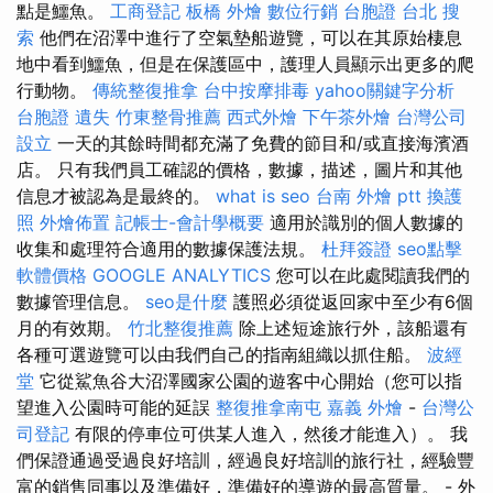
點是鱷魚。
工商登記
板橋 外燴
數位行銷
台胞證 台北
搜
索
他們在沼澤中進行了空氣墊船遊覽，可以在其原始棲息
地中看到鱷魚，但是在保護區中，護理人員顯示出更多的爬
行動物。
傳統整復推拿
台中按摩排毒
yahoo關鍵字分析
台胞證 遺失
竹東整骨推薦
西式外燴
下午茶外燴
台灣公司
設立
一天的其餘時間都充滿了免費的節目和/或直接海濱酒
店。 只有我們員工確認的價格，數據，描述，圖片和其他
信息才被認為是最終的。
what is seo
台南 外燴 ptt
換護
照
外燴佈置
記帳士-會計學概要
適用於識別的個人數據的
收集和處理符合適用的數據保護法規。
杜拜簽證
seo點擊
軟體價格
GOOGLE ANALYTICS
您可以在此處閱讀我們的
數據管理信息。
seo是什麼
護照必須從返回家中至少有6個
月的有效期。
竹北整復推薦
除上述短途旅行外，該船還有
各種可選遊覽可以由我們自己的指南組織以抓住船。
波經
堂
它從鯊魚谷大沼澤國家公園的遊客中心開始（您可以指
望進入公園時可能的延誤
整復推拿南屯
嘉義 外燴
-
台灣公
司登記
有限的停車位可供某人進入，然後才能進入）。 我
們保證通過受過良好培訓，經過良好培訓的旅行社，經驗豐
富的銷售同事以及準備好，準備好的導遊的最高質量。 - 外