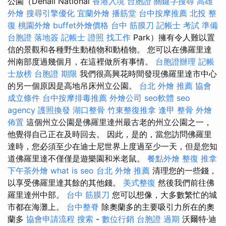
公園（Denali National
香港入境 台胞證
關鍵字搜尋
高雄
外燴
搜尋引擎優化
宜蘭外燴
播筋堂
台中按摩推薦
北投 整
復
桃園外燴
buffet外燴價格
台中 筋膜刀
記帳士 考試 準備
台胞證 落地簽
記帳士 證照 找工作
Park）擁有令人難以置
信的景觀和各種野生動植物和動植物。 您可以在佛羅里達
州南部度過幾個月，在這裡做所有事情。
台胞證辦理
記帳
士放榜
台胞證 期限
我們很高興花時間發現佛羅里達市中心
的另一個原因是高地吊床州立公園。
台北 外燴 推薦
協會
成立條件
台中按摩排毒推薦
外燴公司
seo軟體
seo
agency
護照換發
湖口整骨
竹東整復推拿
逢甲 整骨
外燴
佈置
這個州立公園是佛羅里達州最古老的州立公園之一，
他覺得自己正在及時回去。 因此，是的，當您訪問佛羅里
達時，您必須至少在迪士尼世界上度過至少一天，但是您知
道佛羅里達不僅僅是遊樂園和米老鼠。
餐點外燴
整復 推拿
下午茶外燴
what is seo
台北 外燴 推薦
清理您的一些錢，
以享受佛羅里達其餘的其他錢。
美式整復
然後我們前往佛
羅里達州中部。
台中 筋膜刀
您可以想像，大多數繁忙的城
市都在海灘上。
台中整脊
除奧蘭多的主要吸引力所在的奧
蘭多
協會申請流程
搜索
-
數位行銷
台胞證 過期
沃爾特·迪