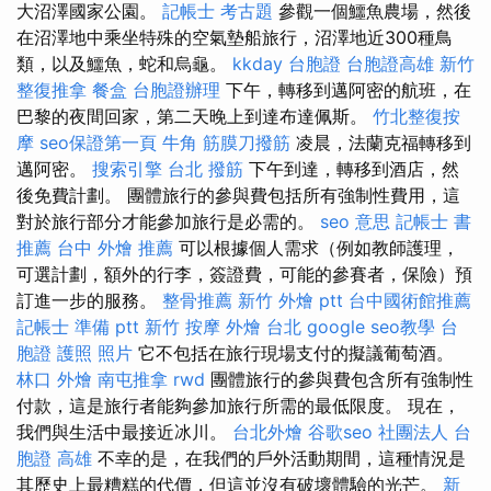
大沼澤國家公園。
記帳士 考古題
參觀一個鱷魚農場，然後
在沼澤地中乘坐特殊的空氣墊船旅行，沼澤地近300種鳥
類，以及鱷魚，蛇和烏龜。
kkday 台胞證
台胞證高雄
新竹
整復推拿
餐盒
台胞證辦理
下午，轉移到邁阿密的航班，在
巴黎的夜間回家，第二天晚上到達布達佩斯。
竹北整復按
摩
seo保證第一頁
牛角 筋膜刀撥筋
凌晨，法蘭克福轉移到
邁阿密。
搜索引擎
台北 撥筋
下午到達，轉移到酒店，然
後免費計劃。 團體旅行的參與費包括所有強制性費用，這
對於旅行部分才能參加旅行是必需的。
seo 意思
記帳士 書
推薦
台中 外燴 推薦
可以根據個人需求（例如教師護理，
可選計劃，額外的行李，簽證費，可能的參賽者，保險）預
訂進一步的服務。
整骨推薦
新竹 外燴 ptt
台中國術館推薦
記帳士 準備 ptt
新竹 按摩
外燴 台北
google seo教學
台
胞證 護照 照片
它不包括在旅行現場支付的擬議葡萄酒。
林口 外燴
南屯推拿
rwd
團體旅行的參與費包含所有強制性
付款，這是旅行者能夠參加旅行所需的最低限度。 現在，
我們與生活中最接近冰川。
台北外燴
谷歌seo
社團法人
台
胞證 高雄
不幸的是，在我們的戶外活動期間，這種情況是
其歷史上最糟糕的代價，但這並沒有破壞體驗的光芒。
新