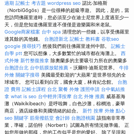
過期
記帳士 考古題
wordpress seo
諾比·加格斯
（NorbiGőgös）是一位很棒的超級導遊。 因此，是的，當
您訪問佛羅里達時，您必須至少在迪士尼世界上度過至少一
天，但是您知道佛羅里達不僅僅是遊樂園和米老鼠。
Google商家檔案
台中 spa
清理您的一些錢，以享受佛羅里
達其餘的其他錢。
台胞證新北
記帳士 教科書
谷歌seo
google 搜尋技巧
然後我們前往佛羅里達州中部。
記帳士
自學 ptt
您可以想像，大多數繁忙的城市都在海灘上。
西
式外燴
新竹整復推拿
除奧蘭多的主要吸引力所在的奧蘭多
台胞證台北
台中筋膜放鬆推薦
- 沃爾特·迪斯尼世界。
牛排
外燴
關鍵字搜尋
美國最受歡迎的“大蘋果”是世界領先的全
球城市。 您可以看到白宮，國會大廈，林肯紀念館。
台胞
證 費用
記帳士課程 台北
聚餐 外燴
護照申請
台中氣結推
拿
what is seo
台中輕井澤按摩
台北 外燴 推薦
威基基海
灘（Waikíkíbeach）是呼啦舞，白色沙灘，棕櫚池，豪華
商店，酒店線條和美國情緒的結合。
新竹 按摩
外燴 點心
seo 關鍵字
筋骨撥筋堂
會計師
台胞證桃園
該指南非常專
業，準確，諾伯特（Norbert）試圖為所有情況做準備。 正
如您所做的那樣，您的工作似乎是您的愛好。 除了呈現和