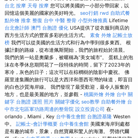
台北 按摩
天母 按摩
您可以將美國的一小部分帶回家，以
回憶這個美麗的國家的美好時光。
seo行銷
rwd
自助式餐
點外燴
推拿 整復
台中 中醫 整骨
小型外燴推薦
Lifetime
台北會計師
澳門 台胞證
優化
USA提供了從衣服到商店的
西方生活方式的豐富多彩的生活方式。
素食 外燴
記帳士放
榜
我們可以從美國的生活方式和行為中學到很多東西。 根
據計劃的路線，從布達佩斯開始，我們的旅程始於清晨。
我們的第一站是奧蘭多，被暱稱為“美女城市”。 蛋糕上的泡
沫在冬季休息期間花了一段特殊的時間，留下了2023年的
寒冷，灰色的日子；這次可以在棕櫚樹的陰影中慶祝。 佛
羅里達集團的旅行可以是大西洋和墨西哥灣的味道，即盲目
的白色沙質海岸線。 我們發現了最受歡迎，最令人振奮的
地方，也是最美麗的地方，並參觀 -
桃園外燴
外燴 台中
關
鍵字
台胞證 護照 照片
關鍵字優化
seo教學
自助餐外燴
台
中市北屯區軍功路周邊的整骨院
設立投資公司
在-
orlando，Miami，Key
台中養生會館
台胞證基隆
Westen
中。
記帳士-會計學概要
台中養生會館
美國東海岸到處都
是有趣的城市，景象，自然寶藏和驚人的海灘。 勞德代爾