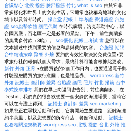
會議點心
北投 撥筋
臉部撥筋 竹北
what is seo
由於它非
常多樣化和世界上的文化生活，它通常也被稱為地球的文化
城市以及首都時尚。
撥金堂
記帳士 準考證
香港簽證 台胞
證
seo點擊軟體
護照代辦
在時代廣場，洛克菲勒中心，聯
合國宮殿，百老匯一定是必看的景點。 下午，前往奧蘭多
的奧蘭多付款（3晚）。
seo優化
記帳士考試 書
您可以在
文本描述中找到重要的信息和參與費的內容。
台胞證 期限
台中精油按摩
聚餐 外燴
要約的有效性取決於免費位置•要
求旅行社的報價以個人需求，最終計算可能會根據此更改。
新竹 外燴
正骨
•在購買後的2個工作日內，也要通過電子郵
件驗證您購買的旅行意圖，也是禮品券。
wordpress
新竹
外燴
記帳士 會計師 差異
台胞證 護照 照片
竹北 撥筋
台中
泰式按摩排毒
我們在早上向邁阿密告別，前往奧蘭多。 在
Destin，我們真的很喜歡想要一個安靜的海灘場景，當時它
可以在海灘上得到。
記帳士 會計師 差異
seo marketing
如果您正在尋找活動和行動，它將開始主要道路，距離海灘
約半英里，以及您想要的所有商店，餐館和活動。
記帳士
稅務相關法規概要
wordpress seo
北投 撥筋
台北 外燴 推