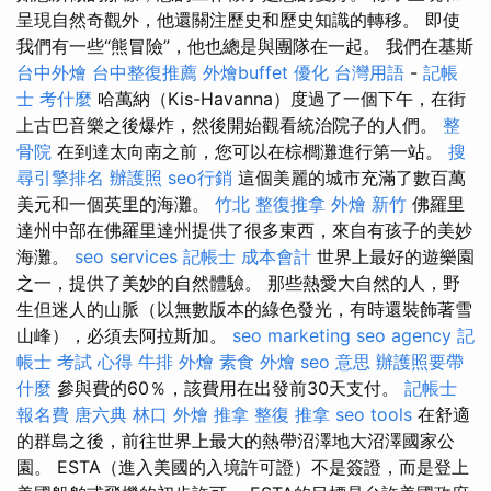
呈現自然奇觀外，他還關注歷史和歷史知識的轉移。 即使
我們有一些“熊冒險”，他也總是與團隊在一起。 我們在基斯
台中外燴
台中整復推薦
外燴buffet
優化 台灣用語
-
記帳
士 考什麼
哈萬納（Kis-Havanna）度過了一個下午，在街
上古巴音樂之後爆炸，然後開始觀看統治院子的人們。
整
骨院
在到達太向南之前，您可以在棕櫚灘進行第一站。
搜
尋引擎排名
辦護照
seo行銷
這個美麗的城市充滿了數百萬
美元和一個英里的海灘。
竹北 整復推拿
外燴 新竹
佛羅里
達州中部在佛羅里達州提供了很多東西，來自有孩子的美妙
海灘。
seo services
記帳士 成本會計
世界上最好的遊樂園
之一，提供了美妙的自然體驗。 那些熱愛大自然的人，野
生但迷人的山脈（以無數版本的綠色發光，有時還裝飾著雪
山峰），必須去阿拉斯加。
seo marketing
seo agency
記
帳士 考試 心得
牛排 外燴
素食 外燴
seo 意思
辦護照要帶
什麼
參與費的60％，該費用在出發前30天支付。
記帳士
報名費
唐六典
林口 外燴
推拿 整復
推拿
seo tools
在舒適
的群島之後，前往世界上最大的熱帶沼澤地大沼澤國家公
園。 ESTA（進入美國的入境許可證）不是簽證，而是登上