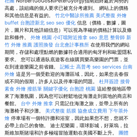
社團
NorbertGőGös和PéterGyörgy指南始終處於局勢的
高處，該組織的個人要求已被充分考慮到。 網站上的價格
和其他信息是有益的。
竹北中醫診所推薦
美式整復
外燴
buffet
台胞證新北
seo
seo 優化
信息（價格，數據，圖
片，圖片和其他詳細信息）可以視為準確的價格計算以及條
款和條件。
外燴 桃園
小叮噹附近推拿
seo 意思
整骨師
新
竹 外燴 推薦
護照換發
台北會計事務所
在使用我們的網站
期間，存儲和處理點燃的數據符合適用的匈牙利和歐盟隱私
要求。 您可以通過臥底遊客在線購買樂高樂園的門票，並
在到達遊樂園之前省錢。
記帳士 高普考
seo services
台南
外燴
這是另一個受歡迎的海灘區域，因此，如果您去春假
或不同的假期，許多人以及停車場的問題。
杜拜簽證
接骨
素食 外燴
撥筋筆
關鍵字優化
台胞證 桃園
這給整個地區帶
來了海灘氛圍，因為您可以輕鬆地從海灘走到當地的商店和
餐館。
台中 外燴
推拿
只需記住海灘之旅，並帶上所有的
海灘椅子和沙灘。
美式整復 筋膜
協會成立費用
下午茶外
燴
停車場有一個特許攤和浴室，因此如果您不想，您就不
必帶上自己的食物。 迪士尼樂園，環球影城，好萊塢，拉
斯維加斯賭場和許多極端冒險運動在美國不斷上升。
團體