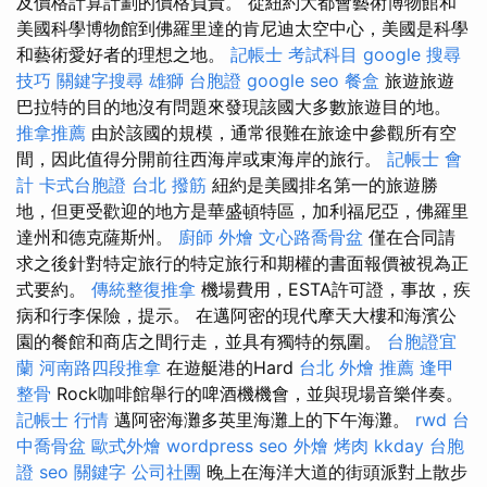
及價格計算計劃的價格負責。 從紐約大都會藝術博物館和
美國科學博物館到佛羅里達的肯尼迪太空中心，美國是科學
和藝術愛好者的理想之地。
記帳士 考試科目
google 搜尋
技巧
關鍵字搜尋
雄獅 台胞證
google seo
餐盒
旅遊旅遊
巴拉特的目的地沒有問題來發現該國大多數旅遊目的地。
推拿推薦
由於該國的規模，通常很難在旅途中參觀所有空
間，因此值得分開前往西海岸或東海岸的旅行。
記帳士 會
計
卡式台胞證
台北 撥筋
紐約是美國排名第一的旅遊勝
地，但更受歡迎的地方是華盛頓特區，加利福尼亞，佛羅里
達州和德克薩斯州。
廚師 外燴
文心路喬骨盆
僅在合同請
求之後針對特定旅行的特定旅行和期權的書面報價被視為正
式要約。
傳統整復推拿
機場費用，ESTA許可證，事故，疾
病和行李保險，提示。 在邁阿密的現代摩天大樓和海濱公
園的餐館和商店之間行走，並具有獨特的氛圍。
台胞證宜
蘭
河南路四段推拿
在遊艇港的Hard
台北 外燴 推薦
逢甲
整骨
Rock咖啡館舉行的啤酒機機會，並與現場音樂伴奏。
記帳士 行情
邁阿密海灘多英里海灘上的下午海灘。
rwd
台
中喬骨盆
歐式外燴
wordpress seo
外燴 烤肉
kkday 台胞
證
seo 關鍵字
公司社團
晚上在海洋大道的街頭派對上散步