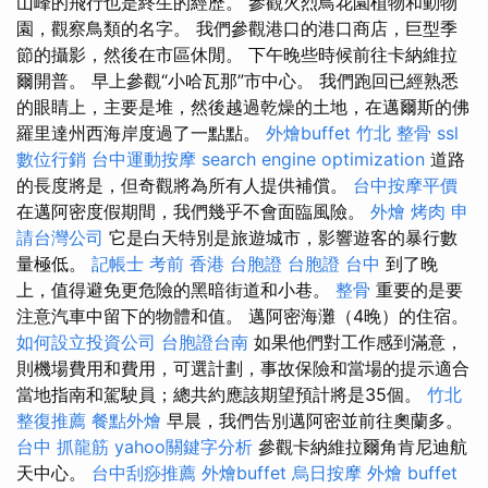
山峰的飛行也是終生的經歷。 參觀火烈鳥花園植物和動物
園，觀察鳥類的名字。 我們參觀港口的港口商店，巨型季
節的攝影，然後在市區休閒。 下午晚些時候前往卡納維拉
爾開普。 早上參觀“小哈瓦那”市中心。 我們跑回已經熟悉
的眼睛上，主要是堆，然後越過乾燥的土地，在邁爾斯的佛
羅里達州西海岸度過了一點點。
外燴buffet
竹北 整骨
ssl
數位行銷
台中運動按摩
search engine optimization
道路
的長度將是，但奇觀將為所有人提供補償。
台中按摩平價
在邁阿密度假期間，我們幾乎不會面臨風險。
外燴 烤肉
申
請台灣公司
它是白天特別是旅遊城市，影響遊客的暴行數
量極低。
記帳士 考前
香港 台胞證
台胞證 台中
到了晚
上，值得避免更危險的黑暗街道和小巷。
整骨
重要的是要
注意汽車中留下的物體和值。 邁阿密海灘（4晚）的住宿。
如何設立投資公司
台胞證台南
如果他們對工作感到滿意，
則機場費用和費用，可選計劃，事故保險和當場的提示適合
當地指南和駕駛員；總共約應該期望預計將是35個。
竹北
整復推薦
餐點外燴
早晨，我們告別邁阿密並前往奧蘭多。
台中 抓龍筋
yahoo關鍵字分析
參觀卡納維拉爾角肯尼迪航
天中心。
台中刮痧推薦
外燴buffet
烏日按摩
外燴 buffet