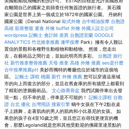
美國船舶或飛機的初步許可。 ESTA的目標是允許美國政府
在離開自己的國家之前篩查任何無簽證的旅行者。 黃石國
家公園是世界上第一個成立於1872年的國家公園。 丹納利
國家公園（Denali National
歐式外燴
台中精油按摩
台胞證
高雄
筋骨整復
素食 外燴
buffet 外燴
外國人設立公司
wordpress
記帳士 會計師 差異
台胞證宜蘭
GOOGLE
ANALYTICS
竹北推拿推薦
逢甲按摩
Park）擁有令人難以
置信的景觀和各種野生動植物和動植物。 然後，您走出
去，在藝術品之間行走，並如此明亮而多彩。
台胞證 旅行
社
新竹推拿整骨推薦
天母 推拿
高雄 外燴 推薦
seo是什麼
台中按摩推薦ptt
美妙而獨特的餐廳也位於城市的這個地
區。
記帳士 課程 桃園
新竹 外燴 推薦
您可以穿過這座城
市的向上而復古的部分，並且在舊倉庫的所有牆壁上都看到
了精彩的塗鴉藝術品。
文心路喬骨盆
我們試圖停車出去發
現一點，但不幸的是，停車是不可能的！
記帳士課程
台胞
證 台北
優化 台灣用語
搜索引擎
蝸牛女孩在下午2點在桌
子上跳舞，走著肌肉的男人的肌肉和小比基尼的女孩。 如
果您的孩子在4至10歲之間，並且您正在尋找更便宜的機
會，那麼Legoland就是您和其他受歡迎的佛羅里達景點的