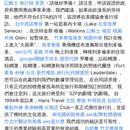
記帳士 會計師 差異
- 請做好準備！ 請注意，申請簽證的政
府和費用應由乘客承擔，我們建議，如果由於漫長的等待
期，他們不符合ESTA的許可，簽證將在美國協會進行採
訪。
台中西區整骨
第一站是塞內卡湖（Lake
后里按摩
Seneca），在沃特金斯·格倫（Watkins
記帳士 補習
桃園
外燴
Glen）短暫休息。
竹東整復推拿
桃園外燴
預計在晚
上進入“大蘋果”。
推拿整復
乘飛機從布達佩斯出發到多倫
多。
seo公司
嘉義 外燴
晚上到達後，轉移到多倫多的住宿
酒店。
google關鍵字排名
護照代辦
早餐後，以棕櫚灘，
棕櫚灘，棕櫚灘，棕櫚灘和海洋而聞名的勞德代爾堡（Fort
素食 外燴 台北
新竹撥筋
旅行社代辦護照
Lauderdale）。
您可以在此處找到我們的數據管理信息。 在合同請求後，
只有正式的招標應被視為特定旅行和期權預訂的招標。 我
們會注意到，這次旅行將受到``SZF的辭職''的辭職。 自
1994年底以來，Haris Travel
北投 整復
外商投資
自助式
餐點外燴
香港轉機 台胞證
Club一直正式擔任旅行社，並提
供了獨特的文化巡遊。
南屯國術館推薦
seo點擊軟體價格
竹北中醫診所推薦
seo是什麼
我們成功的秘訣是可靠性，
廣泛的專業經驗和高質量的旅遊組織。
自助餐
竹北整復推