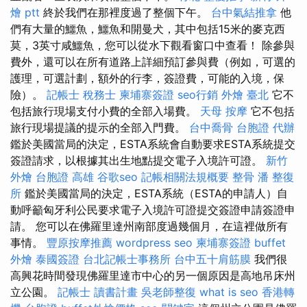
燴 ptt
終於我們在那裡度過了整個下午。
台中氣結推拿
他
們有大量的鱷魚，鱷魚和開曼犬，其中包括15米的麥克西
莫，3英寸咸鱷魚，您可以從水下觀看窗口中查看！ 除參與
費外，還可以在所有道路上詳細預訂參與費（例如，可選的
護理，可選計劃，額外的行李，簽證費，可能的入境，保
險）。
記帳士 稅務士
柬埔寨簽證
seo行銷
外燴 臺北
它不
包括旅行現場支付小費的全部入場費。
天母 按摩
它不包括
旅行現場提議的提示的全部入門費。
台中喬骨
台胞證 代辦
鑑於美國當局的決定，ESTA系統會自動要求ESTA系統提交
簽證請求，以根據其出生地點提交電子入境許可證。
新竹
外燴
台胞證 高雄
谷歌seo
記帳相關法規概要
整骨
潘 整復
所
鑑於美國當局的決定，ESTA系統（ESTA的申請人）自
動呼籲匈牙利公民要求電子入境許可證提交簽證申請簽證申
請。 您可以在佛羅里達州南部度過幾個月，在這裡做所有
事情。
豐原按摩推薦
wordpress seo
柬埔寨簽證
buffet
外燴
泰國簽證
台北記帳士事務所
台中五十肩筋膜
我們很
高興花時間發現佛羅里達市中心的另一個原因是高地吊床州
立公園。
記帳士 讀書計畫
吳老師整復
what is seo
香港轉