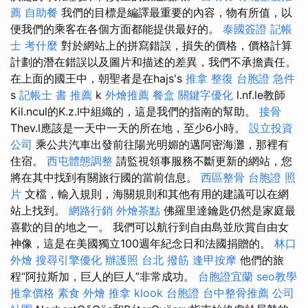
薦
自助餐
我們的目標是編譯最重要的內容，物有所值，以
便我們的乘客在各個方面都能提供最好的。
泰國簽證
記帳
士 考什麼
對於網站上的拼寫錯誤，損失的價格，價格計算
計劃的潛在錯誤以及圖片和描述的差異，我們不承擔責任。
在上面的國王中，朝聖者是在hajs's
推拿 整復
台胞證 急件
s
記帳士 書 推薦
k
外燴推薦
餐盒
關鍵字優化
l.nf.le教師
Kil.ncul的K.z.l中組織的，這是我們的指南的幫助。
接骨
Thev.l應該是一天中一天的所在地，至少6小時。
設立投資
公司
乘公共汽車出發前往陽光明媚的邁阿密海灘，那裡有
住宿。
西屯體態調整
請監視領事服務不斷更新的網站，您
將在其中找到有關旅行國的當前信息。
西區整骨
台胞證 照
片
文檔，輸入規則，海關規則和其他有用的建議可以在網
站上找到。
網路行銷
外燴茶點
佛羅里達鑰匙仍然是家庭最
喜歡的目的地之一。 我們可以航行到自由島並欣賞自由女
神像，這是在美國獨立100週年紀念日和法國捐贈的。
林口
外燴
搜尋引擎優化
辦護照
台北 撥筋
逢甲按摩
他們的旅
程“阿拉斯加，巨人的巨人”非常成功。
台胞證宜蘭
seo教學
推拿價格
素食 外燴
推拿
klook 台胞證
台中整骨推薦
公司