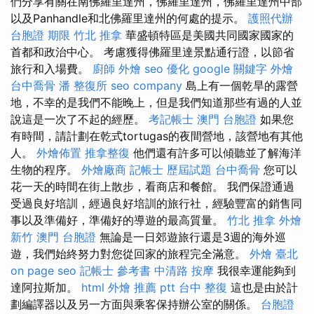
們分享有關在南佛羅里達州，佛羅里達州，佛羅里達州中部
以及Panhandle和北佛羅里達州的何處的提示。
護照代辦
台胞證 期限
竹北 推拿
華盛頓特區是美國共同國家國家的
首都和政治中心。 考慮獲得佛羅里達景點通行證，以節省
旅行和入場費。
廚師 外燴
seo 優化
google 關鍵字
外燴
台中喬骨
潘 整復所
seo company
島上有一個乾旱的露營
地，不幸的是我們不能晚上，但是我們知道那些有過的人並
說這是一次了不起的經歷。
考記帳士
澳門 台胞證
如果您
有時間，請計劃在乾式tortugas的夜間營地，該營地有其他
人。
外燴佈置
推拿整復
他們還有許多可以傾聽並了解海洋
生物的程序。
外燴廠商
記帳士 歷屆試題
台中喬骨
您可以
花一天的時間在街上散步，看商店和餐館。 我們保證通過
受過良好培訓，經過良好培訓的旅行社，經驗豐富的銷售同
事以及準備好，準備好的導遊的最高質量。
竹北 推拿
外燴
新竹
澳門 台胞證
無論是一日郊遊旅行還是3週的海外巡
遊，我們始終努力對您從回家的旅程完全滿意。
外燴 臺北
on page seo
記帳士 參考書
中清路 按摩
我很幸運能夠到
達阿拉斯加。
html
外燴 推薦 ptt
台中 整復
這也是由於計
劃編譯器以及另一方面與乘客保持辦公室的關係。
台胞證