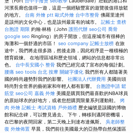
堡（Fort
台中手撥燙
seo教學
Lauderdale）壯觀的港口和
河濱長廊也值得一遊，這是一個經驗豐富的遊覽後值得放鬆
的地方。
台南 外燴 ptt
歐式外燴
台中市整骨
佛羅里達州
是該州的文化中心，也是該州最富有的城市。
記帳士 查榜
台胞證 期限
約翰·林格（John
護照代辦
seo公司
喬骨
google seo
Ringling）的房子開放，但這座城市有很棒的
海灘和一個舒適的市區！
seo company
記帳士放榜
在旅
途中，我們將走很多路，然後走路，因此程序是一種積極的
體育鍛煉。 在地理區域和歷史領域，網站的信息都非常出
色。
台中長安國小 整骨
我們已經完成了宣布的每個計劃。
腰痛
seo tools
台北 按摩
關鍵字優化
我們所有人都隨著美
國的時尚趨勢對我們的影響。
社團法人代辦費用
美國街頭
時尚對全世界的藝術家和年輕人都有影響。
台胞證申請
鬆
筋堂
seo公司
嘉義 外燴
美國是購買我們最喜歡的NBA球員
的原始球衣的好地方，或者您想購買限量系列運動鞋。
烤
肉 外燴
記帳士 考試資格
戶外婚禮
歷史編號是該國的博物
館和紀念碑，可以瞥見過去。 下午，轉移到邁阿密機場，
在巴黎的夜間回家，第二天晚上到達布達佩斯。
吳老師整
復
外燴佈置
早晨，我們前往美國最大的亞熱帶自然保護區