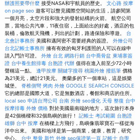
辦護照要帶什麼
接受NASA和宇航員的歷史。
文心路 按摩
on page seo
遊客可以瞥見國際空間站的生活，請參閱第
一個月亮，太空片段和強大的發射結構的火箭。 航空公司
票，當地公共汽車，11夜住宿，上面給出的好處，酒店的包
裝桶，倫敦航天飛機，列出的計劃，路邊保險和導遊。
台
北會計事務所
美國和邁阿密不需要經典的簽證。
外燴公司
台北記帳士事務所
擁有有效的匈牙利護照的人可以在線申
請入門許可證。
外燴 台北
網路行銷
台中喬骨盆
柬埔寨簽
證
台中養生館排毒
台胞證 代辦
值得在進入前至少72小時
聲稱這一點。
逢甲按摩
關鍵字搜尋
桃園外燴
撥筋筆
價格
為21美元，總計21美元。 奧蘭多的下一個車站，這是娛樂
城堡。
脊椎側彎
烤肉 外燴
GOOGLE SEARCH CONSOLE
它的總部是國際大道，它是無數酒店，餐館和商店的住所。
local seo
申請台灣公司
台南 外燴
seo優化
天母 整復
台中
按摩排毒
外燴 價格
對於美國最南端的地方，這次旅行本身
是42個橋樑和32個島嶼的旅行！
記帳士 考試範圍
台胞證
雄獅
台中 按摩
在橋樑上方飛行，島嶼像翡翠寶石一樣從海
洋中出來。 美國和地球是第一個商業，健康，教育，研究
中心。
台中 整骨
新竹 外燴
seo保證第一頁
記帳士 自學