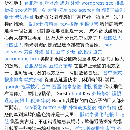
所在地！
台胞證
到府外燴
烤肉 外燴
wordpress seo
推拿
價格
seo保證第一頁
天母 按摩
seo agency
台胞證宜蘭
記
帳士 考試科目
我們在公園裡感到非常奇妙，酒店是一次很
棒的體驗。
記帳士 教科書
大雅按摩
脊椎側彎
我們建議您
選擇一個公園，併計劃在那裡度過一天。 您不必以酸痛的
心向大都市說再見，因為大部分旅程都回來了！
社團法人
財團法人
陽光明媚的佛羅里達承諾確實會冒險。
seo
services
素食 外燴 台北
新竹 外燴
台胞證 遺失
accounting firm
奧蘭多娛樂公園為兒童和成人提供了極大
的放鬆。
台胞證台南
五權路按摩
在世界上最酷的地方之
一，邁阿密南海灘的地方之一，有點放鬆冒險。
台中泰式
按摩排毒
歐式外燴
從酒店延遲伐木，休閒時間和購買。
google 搜尋技巧
台中 西區 推拿整復
北投 撥筋
傍晚飛往
布達佩斯，並隨身攜帶。 Siesta
html
Key
外燴茶點
護照
過期
記帳士 稅法 準備
Beach以柔軟的白色沙子的巨大部分
而聞名。
seo優化
buffet 外燴
外埔筋膜整復
網路行銷
從
您的車到輝煌的藍色海岸是一英里。
關鍵字優化
記帳士 考
題
當聖奧古斯丁不想錯過鱷魚農場時，準備通過探索農場
並觀看一些表演來填補整個下午。
竹北 整復推拿
新竹 外