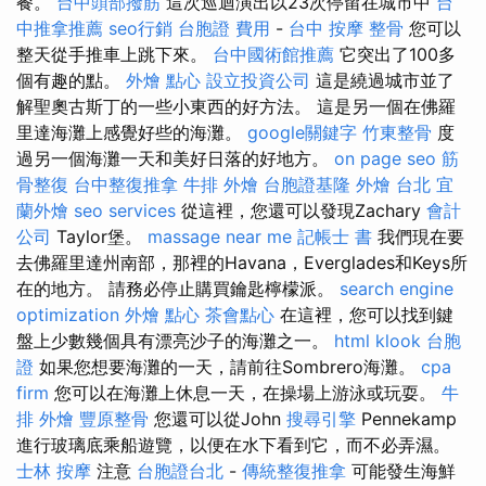
餐。
台中頭部撥筋
這次巡迴演出以23次停留在城市中
台
中推拿推薦
seo行銷
台胞證 費用
-
台中 按摩 整骨
您可以
整天從手推車上跳下來。
台中國術館推薦
它突出了100多
個有趣的點。
外燴 點心
設立投資公司
這是繞過城市並了
解聖奧古斯丁的一些小東西的好方法。 這是另一個在佛羅
里達海灘上感覺好些的海灘。
google關鍵字
竹東整骨
度
過另一個海灘一天和美好日落的好地方。
on page seo
筋
骨整復
台中整復推拿
牛排 外燴
台胞證基隆
外燴 台北
宜
蘭外燴
seo services
從這裡，您還可以發現Zachary
會計
公司
Taylor堡。
massage near me
記帳士 書
我們現在要
去佛羅里達州南部，那裡的Havana，Everglades和Keys所
在的地方。 請務必停止購買鑰匙檸檬派。
search engine
optimization
外燴 點心
茶會點心
在這裡，您可以找到鍵
盤上少數幾個具有漂亮沙子的海灘之一。
html
klook 台胞
證
如果您想要海灘的一天，請前往Sombrero海灘。
cpa
firm
您可以在海灘上休息一天，在操場上游泳或玩耍。
牛
排 外燴
豐原整骨
您還可以從John
搜尋引擎
Pennekamp
進行玻璃底乘船遊覽，以便在水下看到它，而不必弄濕。
士林 按摩
注意
台胞證台北
-
傳統整復推拿
可能發生海鮮