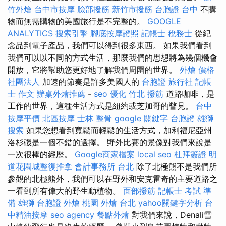
竹外燴
台中市按摩
臉部撥筋
新竹市撥筋
台胞證 台中
不購
物而無需購物的美國旅行是不完整的。
GOOGLE
ANALYTICS
搜索引擎
腳底按摩證照
記帳士 稅務士
從紀
念品到電子產品，我們可以得到很多東西。 如果我們看到
我們可以以不同的方式生活，那麼我們的思想將為幾個機會
開放，它將幫助您更好地了解我們周圍的世界。
外燴 價格
社團法人
加速的節奏是許多美國人的
台胞證 旅行社
記帳
士 作文
辦桌外燴推薦
-
seo 優化
竹北 撥筋
道路咖啡，是
工作的世界，這種生活方式是紐約或芝加哥的瞥見。
台中
按摩平價
北區按摩
士林 整骨
google 關鍵字
台胞證 雄獅
搜索
如果您想看到寬鬆而輕鬆的生活方式，加利福尼亞州
洛杉磯是一個不錯的選擇。 野外比賽的景像對我們來說是
一次很棒的經歷。
Google商家檔案
local seo
杜拜簽證
明
道花園城整復推拿
會計事務所 台北
除了北極熊不是我們所
參觀的北極熊外，我們可以在野外和安克雷奇的主要道路之
一看到所有偉大的野生動植物。
面部撥筋
記帳士 考試 準
備
雄獅 台胞證
外燴 桃園
外燴 台北
yahoo關鍵字分析
台
中精油按摩
seo agency
餐點外燴
對我們來說，Denali雪