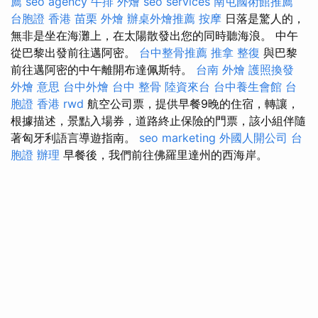
薦
seo agency
牛排 外燴
seo services
南屯國術館推薦
台胞證 香港
苗栗 外燴
辦桌外燴推薦
按摩
日落是驚人的，
無非是坐在海灘上，在太陽散發出您的同時聽海浪。 中午
從巴黎出發前往邁阿密。
台中整骨推薦
推拿 整復
與巴黎
前往邁阿密的中午離開布達佩斯特。
台南 外燴
護照換發
外燴 意思
台中外燴
台中 整骨
陸資來台
台中養生會館
台
胞證 香港
rwd
航空公司票，提供早餐9晚的住宿，轉讓，
根據描述，景點入場券，道路終止保險的門票，該小組伴隨
著匈牙利語言導遊指南。
seo marketing
外國人開公司
台
胞證 辦理
早餐後，我們前往佛羅里達州的西海岸。