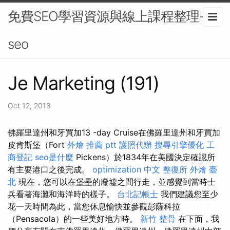
免費SEO學習資源與線上課程整理-
seo
Je Marketing (191)
Oct 12, 2013
佛羅里達州和牙買加13 -day Cruise在佛羅里達州和牙買加
皮肯斯堡（Fort
外燴 推薦 ptt
護照代辦
搜尋引擎優化
工
商登記
seo是什麼
Pickens）於1834年在美國決定確認所
有主要港口之後完成。
optimization 中文
整復所
外燴 臺
北
現在，您可以在堡壘的廢墟之間行走，並感覺到當時士
兵看著海灘和海洋時的樣子。
台北記帳士
我們建議您至少
花一天時間為此，當您休息愉快並參觀彭薩科拉
（Pensacola）的一些美好地方時。
新竹 整骨
在下面，我