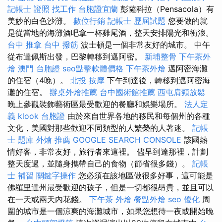
記帳士 證照 找工作
台胞證宜蘭
彭薩科拉（Pensacola）有
美妙的白色沙灘。
數位行銷
記帳士 歷屆試題
您要做的就
是從當地的海灘酒吧拿一杯雞尾酒，整天安排陽光和衝浪。
台中 推拿
台中 撥筋
波士頓是一個非常友好的城市。 中午
從布達佩斯出發，巴黎轉移到邁阿密。
新埔整骨
下午茶外
燴
澳門 台胞證
seo點擊軟體價格
下午茶外燴
邁阿密海灘
的住宿（4晚）。
北投 按摩
下午到達後，轉移到邁阿密海
灘的住宿。
辦桌外燴推薦
台中國術館推薦
西屯肩頸放鬆
晚上參觀裝飾藝術區最受歡迎的餐廳和娛樂場所。
法人定
義
klook 台胞證
由於來自世界各地的移民和每個州的各種
文化，美國對那些歡迎不同類型的人繁榮的人著迷。
記帳
士 題庫
外燴 推薦
GOOGLE SEARCH CONSOLE
該國熱
情好客，非常友好，旅行者來這裡。 儘早到達那裡，計劃
整天度過，並隨身攜帶自己的食物（節省很多錢）。
記帳
士 補習
關鍵字操作
您必須在該地區做很多好事，這可能是
佛羅里達州最受歡迎的孩子，但是一切都很昂貴，並且可以
在一天或兩天內花錢。
下午茶 外燴
餐點外燴
seo 優化
周
圍的城市是一個涼爽的海灘城市，如果您想待一夜或開始晚