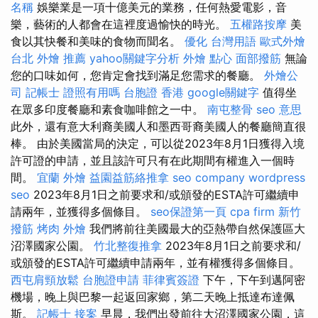
名稱
娛樂業是一項十億美元的業務，任何熱愛電影，音
樂，藝術的人都會在這裡度過愉快的時光。
五權路按摩
美
食以其快餐和美味的食物而聞名。
優化 台灣用語
歐式外燴
台北 外燴 推薦
yahoo關鍵字分析
外燴 點心
面部撥筋
無論
您的口味如何，您肯定會找到滿足您需求的餐廳。
外燴公
司
記帳士 證照有用嗎
台胞證 香港
google關鍵字
值得坐
在眾多印度餐廳和素食咖啡館之一中。
南屯整骨
seo 意思
此外，還有意大利裔美國人和墨西哥裔美國人的餐廳簡直很
棒。 由於美國當局的決定，可以從2023年8月1日獲得入境
許可證的申請，並且該許可只有在此期間有權進入一個時
間。
宜蘭 外燴
益園益筋絡推拿
seo company
wordpress
seo
2023年8月1日之前要求和/或頒發的ESTA許可繼續申
請兩年，並獲得多個條目。
seo保證第一頁
cpa firm
新竹
撥筋
烤肉 外燴
我們將前往美國最大的亞熱帶自然保護區大
沼澤國家公園。
竹北整復推拿
2023年8月1日之前要求和/
或頒發的ESTA許可繼續申請兩年，並有權獲得多個條目。
西屯肩頸放鬆
台胞證申請
菲律賓簽證
下午，下午到邁阿密
機場，晚上與巴黎一起返回家鄉，第二天晚上抵達布達佩
斯。
記帳士 接案
早晨，我們出發前往大沼澤國家公園，這