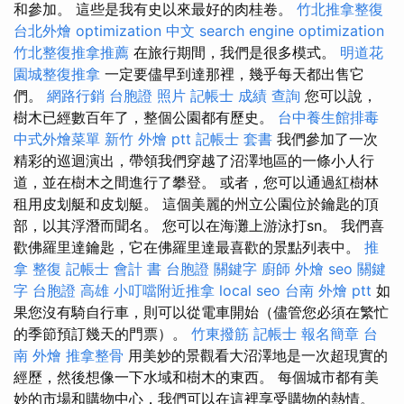
和參加。 這些是我有史以來最好的肉桂卷。
竹北推拿整復
台北外燴
optimization 中文
search engine optimization
竹北整復推拿推薦
在旅行期間，我們是很多模式。
明道花
園城整復推拿
一定要儘早到達那裡，幾乎每天都出售它
們。
網路行銷
台胞證 照片
記帳士 成績 查詢
您可以說，
樹木已經數百年了，整個公園都有歷史。
台中養生館排毒
中式外燴菜單
新竹 外燴 ptt
記帳士 套書
我們參加了一次
精彩的巡迴演出，帶領我們穿越了沼澤地區的一條小人行
道，並在樹木之間進行了攀登。 或者，您可以通過紅樹林
租用皮划艇和皮划艇。 這個美麗的州立公園位於鑰匙的頂
部，以其浮潛而聞名。 您可以在海灘上游泳打sn。 我們喜
歡佛羅里達鑰匙，它在佛羅里達最喜歡的景點列表中。
推
拿 整復
記帳士 會計 書
台胞證
關鍵字
廚師 外燴
seo 關鍵
字
台胞證 高雄
小叮噹附近推拿
local seo
台南 外燴 ptt
如
果您沒有騎自行車，則可以從電車開始（儘管您必須在繁忙
的季節預訂幾天的門票）。
竹東撥筋
記帳士 報名簡章
台
南 外燴
推拿整骨
用美妙的景觀看大沼澤地是一次超現實的
經歷，然後想像一下水域和樹木的東西。 每個城市都有美
妙的市場和購物中心，我們可以在這裡享受購物的熱情。