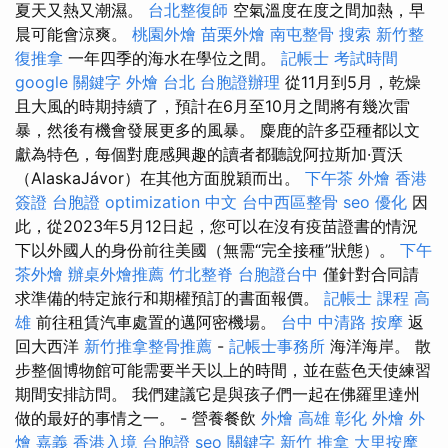
夏天又熱又潮濕。
台北整復師
空氣溫度在度之間加熱，早
晨可能會涼爽。
桃園外燴
苗栗外燴
南屯整骨
搜索
新竹整
復推拿
一年四季的海水在學位之間。
記帳士 考試時間
google 關鍵字
外燴 台北
台胞證辦理
從11月到5月，乾燥
且大風的時期持續了，預計在6月至10月之間將有幾次雷
暴，然後有機會發展更多的風暴。 麋鹿的許多亞種都以文
獻為特色，每個對鹿感興趣的讀者都聽說阿拉斯加·賈沃
（AlaskaJávor）在其他方面脫穎而出。
下午茶 外燴
香港
簽證 台胞證
optimization 中文
台中西區整骨
seo 優化
因
此，從2023年5月12日起，您可以在沒有疫苗證書的情況
下以外國人的身份前往美國（無需“完全接種”狀態）。
下午
茶外燴
辦桌外燴推薦
竹北整脊
台胞證台中
僅針對合同請
求準備的特定旅行和期權預訂的書面報價。
記帳士 課程 高
雄
前往租賃汽車處置的邁阿密機場。
台中 中清路 按摩
返
回大西洋
新竹推拿整骨推薦
-
記帳士事務所
海洋海岸。 散
步整個博物館可能需要半天以上的時間，並在藍色天使練習
期間安排訪問。 我們建議它是與孩子們一起在佛羅里達州
做的最好的事情之一。 - 營養餐飲
外燴 高雄
彰化 外燴
外
燴 嘉義
香港入境 台胞證
seo 關鍵字
新竹 推拿
大里按摩