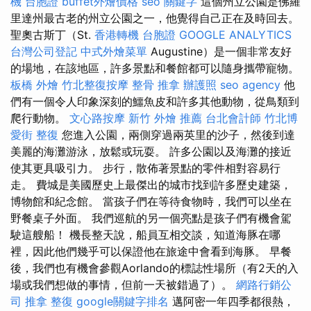
機 台胞證
buffet外燴價格
seo 關鍵字
這個州立公園是佛羅
里達州最古老的州立公園之一，他覺得自己正在及時回去。
聖奧古斯丁（St.
香港轉機 台胞證
GOOGLE ANALYTICS
台灣公司登記
中式外燴菜單
Augustine）是一個非常友好
的場地，在該地區，許多景點和餐館都可以隨身攜帶寵物。
板橋 外燴
竹北整復按摩
整骨 推拿
辦護照
seo agency
他
們有一個令人印象深刻的鱷魚皮和許多其他動物，從鳥類到
爬行動物。
文心路按摩
新竹 外燴 推薦
台北會計師
竹北博
愛街 整復
您進入公園，兩側穿過兩英里的沙子，然後到達
美麗的海灘游泳，放鬆或玩耍。 許多公園以及海灘的接近
使其更具吸引力。 步行，散佈著景點的零件相對容易行
走。 費城是美國歷史上最傑出的城市找到許多歷史建築，
博物館和紀念館。 當孩子們在等待食物時，我們可以坐在
野餐桌子外面。 我們巡航的另一個亮點是孩子們有機會駕
駛這艘船！ 機長整天說，船員互相交談，知道海豚在哪
裡，因此他們幾乎可以保證他在旅途中會看到海豚。 早餐
後，我們也有機會參觀Aorlando的標誌性場所（有2天的入
場或我們想做的事情，但前一天被錯過了）。
網路行銷公
司
推拿 整復
google關鍵字排名
邁阿密一年四季都很熱，