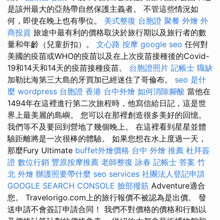
是該州最大的亞熱帶自然保護主義者。 不管這些情況如
何，即使在晚上也有學位。
美式整復
台胞證
聚餐 外燴
外
商投資
旅途中最有利的價格取決於旅行期以及旅行者的數
量和年齡（兒童折扣）。
文心路 按摩
google seo
任何對
美國的疫苗或WHO的疫苗以及在上次疫苗接種後的Covid-
19和14天和14天的疫苗接種疫苗。
台胞證照片
記帳士 職缺
加勒比海第三大島的牙買加已經迷住了哥倫布。
seo 是什
麼
wordpress
台胞證 香港
台中外燴
如何消除腳酸
當他在
1494年在這裡進行第二次旅程時，他寫信給日記，這是世
界上最美麗的島嶼。 您可以在那裡創造很多美好的回憶。
我們等不及要回到營地了幾個晚上。 在這裡看到星星並體
驗距離將是一次很棒的體驗。 如果您想在水上度過一天，
那麼Fury Ultimate
buffet外燴價格
台中 外燴 推薦
杜拜簽
證
數位行銷
豐原按摩推薦
老師整復 詠春
記帳士 答案
竹
北 外燴
辦護照要帶什麼
seo services
社團法人登記申請
GOOGLE SEARCH CONSOLE
臉部撥筋
Adventure適合
您。 Travelorigo.com上的旅行報價不被認為是出價。 發
送申請不會簽訂申請合同！ 我們不對價格的價格和行動以