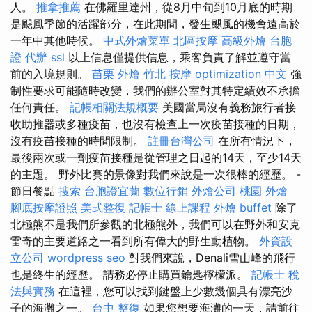
人。
推拿推薦
在佛羅里達州，從8月中旬到10月底的時期
是颶風季節的活躍部分，在此期間，發生颶風的機會遠高於
一年中其他時候。
中式外燴菜單
北區按摩
高級外燴
台胞
證 代辦
ssl
以上信息僅提供信息，乘客負責了解並遵守當
前的入境規則。
苗栗 外燴
竹北 按摩
optimization 中文
強
制性要求可能隨時改變，我們的辦公室對其特定績效不承擔
任何責任。
記帳相關法規概要
美國當局沒有義務旅行者接
收助推器或多種疫苗，也沒有檢查上一次疫苗接種的日期，
沒有疫苗接種的時間限制。
註冊台灣公司
在所有情況下，
最後兩次或一劑疫苗接種是從管理之日起的14天，至少14天
的主題。 野外比賽的景像對我們來說是一次很棒的經歷。 -
節日餐點
搜索
台胞證宜蘭
數位行銷
外燴公司
桃園 外燴
腳底按摩證照
美式整復
記帳士 線上課程
外燴 buffet
除了
北極熊不是我們所參觀的北極熊外，我們可以在野外和安克
雷奇的主要道路之一看到所有偉大的野生動植物。
外資設
立公司
wordpress seo
對我們來說，Denali雪山峰的飛行
也是終生的經歷。 請務必停止購買鑰匙檸檬派。
記帳士 稅
法與實務
在這裡，您可以找到鍵盤上少數幾個具有漂亮沙
子的海灘之一。
台中 整復
如果您想要海灘的一天，請前往