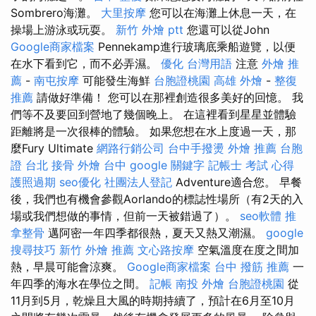
Sombrero海灘。
大里按摩
您可以在海灘上休息一天，在
操場上游泳或玩耍。
新竹 外燴 ptt
您還可以從John
Google商家檔案
Pennekamp進行玻璃底乘船遊覽，以便
在水下看到它，而不必弄濕。
優化 台灣用語
注意
外燴 推
薦
-
南屯按摩
可能發生海鮮
台胞證桃園
高雄 外燴
-
整復
推薦
請做好準備！ 您可以在那裡創造很多美好的回憶。 我
們等不及要回到營地了幾個晚上。 在這裡看到星星並體驗
距離將是一次很棒的體驗。 如果您想在水上度過一天，那
麼Fury Ultimate
網路行銷公司
台中手撥燙
外燴 推薦
台胞
證 台北
接骨
外燴 台中
google 關鍵字
記帳士 考試 心得
護照過期
seo優化
社團法人登記
Adventure適合您。 早餐
後，我們也有機會參觀Aorlando的標誌性場所（有2天的入
場或我們想做的事情，但前一天被錯過了）。
seo軟體
推
拿整骨
邁阿密一年四季都很熱，夏天又熱又潮濕。
google
搜尋技巧
新竹 外燴 推薦
文心路按摩
空氣溫度在度之間加
熱，早晨可能會涼爽。
Google商家檔案
台中 撥筋 推薦
一
年四季的海水在學位之間。
記帳
南投 外燴
台胞證桃園
從
11月到5月，乾燥且大風的時期持續了，預計在6月至10月