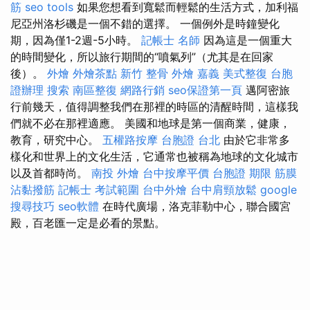
筋
seo tools
如果您想看到寬鬆而輕鬆的生活方式，加利福
尼亞州洛杉磯是一個不錯的選擇。 一個例外是時鐘變化
期，因為僅1-2週-5小時。
記帳士 名師
因為這是一個重大
的時間變化，所以旅行期間的“噴氣列”（尤其是在回家
後）。
外燴
外燴茶點
新竹 整骨
外燴 嘉義
美式整復
台胞
證辦理
搜索
南區整復
網路行銷
seo保證第一頁
邁阿密旅
行前幾天，值得調整我們在那裡的時區的清醒時間，這樣我
們就不必在那裡適應。 美國和地球是第一個商業，健康，
教育，研究中心。
五權路按摩
台胞證 台北
由於它非常多
樣化和世界上的文化生活，它通常也被稱為地球的文化城市
以及首都時尚。
南投 外燴
台中按摩平價
台胞證 期限
筋膜
沾黏撥筋
記帳士 考試範圍
台中外燴
台中肩頸放鬆
google
搜尋技巧
seo軟體
在時代廣場，洛克菲勒中心，聯合國宮
殿，百老匯一定是必看的景點。