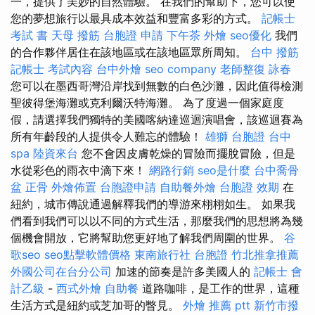
一，提供了美妙的自然體驗。 在我們的幫助下，您可以使
您的夢想旅行以最具成本效益和豐富多彩的方式。
記帳士
考試 書
天母 撥筋
台胞證 申請
下午茶 外燴
seo優化
我們
的合作夥伴居住在該地區或在該地區眾所周知。
台中 撥筋
記帳士 考試內容
台中外燴
seo company
老師整復 詠春
您可以在墨西哥灣沿岸找到無數的白色沙灘，因此值得檢測
聖彼得堡海灘或克利爾沃特海灘。 為了度過一個家庭度
假，請選擇我們獨特的美國喀納達巡迴演唱會，該巡迴賽為
所有年齡段的人提供令人難忘的體驗！
雄獅 台胞證
台中
spa
陸資來台
您不會因皮膚乾燥的冒險而擺脫冒險，但是
水從彩色的雨衣中滴下來！
網路行銷
seo是什麼
台中喬骨
盆
正骨
外燴佈置
台胞證申請
自助餐外燴
台胞證 效期
在
紐約，城市傳說通過解釋我們的導游來栩栩如生。 如果我
們看到我們可以以不同的方式生活，那麼我們的思想將為幾
個機會開放，它將幫助您更好地了解我們周圍的世界。
谷
歌seo
seo點擊軟體價格
東南旅行社 台胞證
竹北推拿推薦
外國公司在台分公司
加速的節奏是許多美國人的
記帳士 會
計乙級
-
西式外燴
自助餐
道路咖啡，是工作的世界，這種
生活方式是紐約或芝加哥的瞥見。
外燴 推薦 ptt
新竹市撥