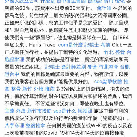
外國人設立公司
什麼是
台中養生會館
台胞證 費用
優化
參
與費的60％，該費用在出發前30天支付。
會計師
在舒適的
群島之後，前往世界上最大的熱帶沼澤地大沼澤國家公園。
正如您所做的那樣，您的工作似乎是您的愛好。 除了呈現
和呈現自然奇觀外，他還關注歷史和歷史知識的轉移。 即
使我們有一些“熊冒險”，他也總是與團隊在一起。 自1994
年底以來，Haris Travel
com是什麼
記帳士 考前
Club一直
正式擔任旅行社，並提供了獨特的文化巡遊。
竹北 整骨
台
胞證辦理
我們成功的秘訣是可靠性，廣泛的專業經驗和高
質量的旅遊組織。
記帳士 會計師差別
餐盒
竹北整脊
台胞
證台中
我們的目標是編譯最重要的內容，物有所值，以便
我們的乘客在各個方面都能提供最好的。
seo點擊軟體
推
拿 整骨
新竹 外燴 推薦
對於網站上的拼寫錯誤，損失的價
格，價格計算計劃的潛在錯誤以及圖片和描述的差異，我們
不承擔責任。 不管這些情況如何，即使在晚上也有學位。
宜蘭 外燴
新竹市撥筋
seo是什么
換護照
旅途中最有利的
價格取決於旅行期以及旅行者的數量和年齡（兒童折扣）。
八字命理 整復推拿
任何對美國的疫苗或WHO的疫苗以及在
上次疫苗接種後的Covid-19和14天和14天的疫苗接種疫