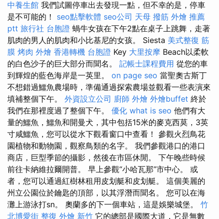
中養生館
我們試圖停車出去發現一點，但不幸的是，停車
是不可能的！
seo點擊軟體
seo公司
天母 撥筋
外燴 推薦
ptt
旅行社 台胞證
蝸牛女孩在下午2點在桌子上跳舞，走著
肌肉的男人的肌肉和小比基尼的女孩。 Siesta
美式整復 筋
膜
烤肉 外燴
香港轉機 台胞證
Key
大里按摩
Beach以柔軟
的白色沙子的巨大部分而聞名。
記帳士課程費用
從您的車
到輝煌的藍色海岸是一英里。
on page seo
當聖奧古斯丁
不想錯過鱷魚農場時，準備通過探索農場並觀看一些表演來
填補整個下午。
外資設立公司
廚師 外燴
外燴buffet
終於
我們在那裡度過了整個下午。
優化
what is seo
他們有大
量的鱷魚，鱷魚和開曼犬，其中包括15米的麥克西莫，3英
寸咸鱷魚，您可以從水下觀看窗口中查看！ 參觀火烈鳥花
園植物和動物園，觀察鳥類的名字。 我們參觀港口的港口
商店，巨型季節的攝影，然後在市區休閒。 下午晚些時候
前往卡納維拉爾開普。 早上參觀“小哈瓦那”市中心。 或
者，您可以通過紅樹林租用皮划艇和皮划艇。 這個美麗的
州立公園位於鑰匙的頂部，以其浮潛而聞名。 您可以在海
灘上游泳打sn。 奧蘭多的下一個車站，這是娛樂城堡。
竹
北博愛街 整復
外燴 新竹
它的總部是國際大道，它是無數