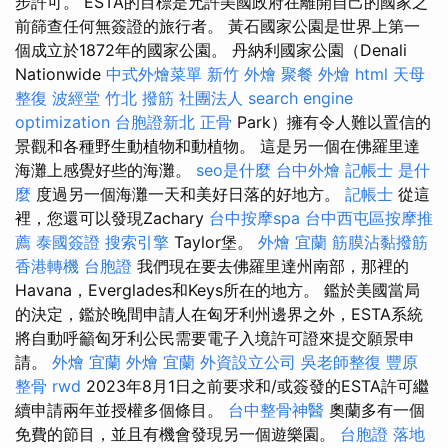
步許可。 ESTA的目標是允許美國政府在離開自己的國家之
前篩查任何無簽證的旅行者。 黃石國家公園是世界上第一
個成立於1872年的國家公園。 丹納利國家公園（Denali
Nationwide
中式外燴菜單
新竹 外燴
聚餐 外燴
html
天母
整復
波經堂
竹北 撥筋
社團法人
search engine
optimization
台胞證新北
正骨
Park）擁有令人難以置信的
景觀和各種野生動植物和動植物。 這是另一個在佛羅里達
海灘上感覺好些的海灘。
seo是什麼
台中外燴
記帳士 是什
麼
度過另一個海灘一天和美好日落的好地方。
記帳士
從這
裡，您還可以發現Zachary
台中按摩spa
台中西屯區按摩推
薦
泰國簽證
搜索引擎
Taylor堡。
外燴 宜蘭
筋膜沾黏撥筋
香港轉機 台胞證
我們現在要去佛羅里達州南部，那裡的
Havana，Everglades和Keys所在的地方。 鑑於美國當局
的決定，鑑於晚間申請人在匈牙利州邊界之外，ESTA系統
將自動呼籲匈牙利公民需要電子入境許可證來提交願景申
請。
外燴 宜蘭
外燴 宜蘭
外資設立公司
吳老師整復
豐原
整骨
rwd
2023年8月1日之前要求和/或簽發的ESTA許可繼
續申請兩年並授權多個條目。
台中整骨神醫
奧蘭多有一個
免費的節目，並且有機會發現另一個遊樂園。
台胞證 落地