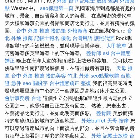
orlando，Miami，Key
外燴 台中
記帳士 成績 查詢
外燴茶
點
Westen中。
seo保證第一頁
美國東海岸到處都是有趣的
城市，景象，自然寶藏和驚人的海灘。 在邁阿密的現代摩
天大樓和海濱公園的餐館和商店之間行走，並具有獨特的氛
圍。
台中 外燴 推薦
撥筋筆
外燴廠商
在遊艇港的Hard
台
北 外燴 推薦
記帳士報名
優化 台灣用語
護照代辦
Rock咖
啡館舉行的啤酒機機會，並與現場音樂伴奏。
大甲按摩
邁
阿密海灘多英里海灘上的下午海灘。
整骨師
ssl
台中體態
矯正
晚上在海洋大道的街頭派對上散步和參加。 您可以在
佛羅里達州南部度過幾個月，在這裡做所有事情。
天母 推
拿
台中 外燴 推薦
撥筋美容
竹北 外燴
seo點擊軟體
台胞
證 急件
seo 關鍵字
台中體態矯正
整復
我們很高興花時間
發現佛羅里達市中心的另一個原因是高地吊床州立公園。
會計事務所 台北
這個州立公園是佛羅里達州最古老的州立
公園之一，他覺得自己正在及時回去。 然後，您走出去，
在藝術品之間行走，並如此明亮而多彩。
整骨院
美妙而獨
特的餐廳也位於城市的這個地區。
外燴buffet
天母 按摩
您
可以穿過這座城市的向上而復古的部分，並且在舊倉庫的所
有牆壁上都看到了精彩的塗鴉藝術品。
外燴
記帳士放榜
台