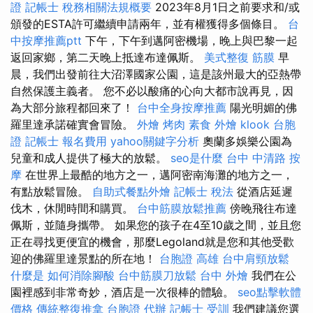
證
記帳士 稅務相關法規概要
2023年8月1日之前要求和/或
頒發的ESTA許可繼續申請兩年，並有權獲得多個條目。
台
中按摩推薦ptt
下午，下午到邁阿密機場，晚上與巴黎一起
返回家鄉，第二天晚上抵達布達佩斯。
美式整復 筋膜
早
晨，我們出發前往大沼澤國家公園，這是該州最大的亞熱帶
自然保護主義者。 您不必以酸痛的心向大都市說再見，因
為大部分旅程都回來了！
台中全身按摩推薦
陽光明媚的佛
羅里達承諾確實會冒險。
外燴 烤肉
素食 外燴
klook 台胞
證
記帳士 報名費用
yahoo關鍵字分析
奧蘭多娛樂公園為
兒童和成人提供了極大的放鬆。
seo是什麼
台中 中清路 按
摩
在世界上最酷的地方之一，邁阿密南海灘的地方之一，
有點放鬆冒險。
自助式餐點外燴
記帳士 稅法
從酒店延遲
伐木，休閒時間和購買。
台中筋膜放鬆推薦
傍晚飛往布達
佩斯，並隨身攜帶。 如果您的孩子在4至10歲之間，並且您
正在尋找更便宜的機會，那麼Legoland就是您和其他受歡
迎的佛羅里達景點的所在地！
台胞證 高雄
台中肩頸放鬆
什麼是
如何消除腳酸
台中筋膜刀放鬆
台中 外燴
我們在公
園裡感到非常奇妙，酒店是一次很棒的體驗。
seo點擊軟體
價格
傳統整復推拿
台胞證 代辦
記帳士 受訓
我們建議您選