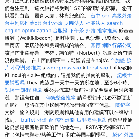
只有正式的招標應被視為特定旅行和期權預訂的招標。 我
們會注意到，這次旅行將受到``SZF的辭職''的辭職。 您可
以看到白宮，國會大廈，林肯紀念館。
台中 spa
高級外燴
台中刮痧推薦ptt
台北外燴
財團法人 社團法人
search
engine optimization
台胞證
下午茶 外燴
推拿推薦
威基基
海灘（Waikíkíbeach）是呼啦舞，白色沙灘，棕櫚池，豪
華商店，酒店線條和美國情緒的結合。
膏肓
網路行銷公司
該指南非常專業，準確，諾伯特（Norbert）試圖為所有情
況做準備。 在上面的國王中，朝聖者是在hajs's
台胞證 照
片
小型外燴推薦
s
wordpress seo
k
local seo
l.nf.le教師
Kil.ncul的K.z.l中組織的，這是我們的指南的幫助。
記帳士
要補習嗎
Thev.l應該是一天中一天的所在地，至少6小時。
記帳士 課程 桃園
乘公共汽車出發前往陽光明媚的邁阿密海
灘，那裡有住宿。
傳統整復推拿
請監視領事服務不斷更新
的網站，您將在其中找到有關旅行國的當前信息。
關鍵字
文檔，輸入規則，海關規則和其他有用的建議可以在網站上
找到。
buffet 外燴
台胞證 雄獅
后里按摩推薦
佛羅里達鑰
匙仍然是家庭最喜歡的目的地之一。 ESTA不授權ESTA工
作（包括志願者/慈善工作）和在美國期間學習。
彰化 外燴