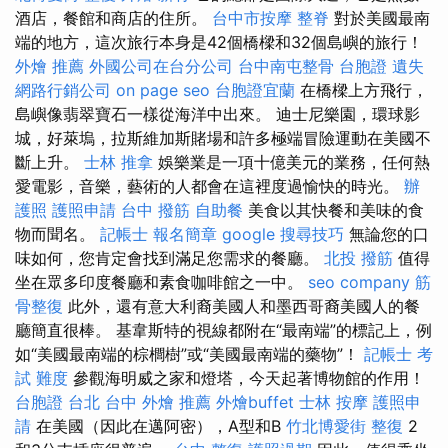
酒店，餐館和商店的住所。
台中市按摩
整脊
對於美國最南
端的地方，這次旅行本身是42個橋樑和32個島嶼的旅行！
外燴 推薦
外國公司在台分公司
台中南屯整骨
台胞證 遺失
網路行銷公司
on page seo
台胞證宜蘭
在橋樑上方飛行，
島嶼像翡翠寶石一樣從海洋中出來。 迪士尼樂園，環球影
城，好萊塢，拉斯維加斯賭場和許多極端冒險運動在美國不
斷上升。
士林 推拿
娛樂業是一項十億美元的業務，任何熱
愛電影，音樂，藝術的人都會在這裡度過愉快的時光。
辦
護照
護照申請
台中 撥筋
自助餐
美食以其快餐和美味的食
物而聞名。
記帳士 報名簡章
google 搜尋技巧
無論您的口
味如何，您肯定會找到滿足您需求的餐廳。
北投 撥筋
值得
坐在眾多印度餐廳和素食咖啡館之一中。
seo company
筋
骨整復
此外，還有意大利裔美國人和墨西哥裔美國人的餐
廳簡直很棒。 基韋斯特的視線都附在“最南端”的標記上，例
如“美國最南端的棕櫚樹”或“美國最南端的藥物”！
記帳士 考
試 難度
參觀海明威之家和燈塔，今天起著博物館的作用！
台胞證 台北
台中 外燴 推薦
外燴buffet
士林 按摩
護照申
請
在美國（因此在邁阿密），A型和B
竹北博愛街 整復
2