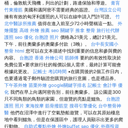
桶，倫敦航天飛機，列出的計劃，路邊保險和導遊。
膏肓
竹東撥筋
美國和邁阿密不需要經典的簽證。
台灣設立公司
擁有有效的匈牙利護照的人可以在線申請入門許可證。
竹
北中醫診所推薦
值得在進入前至少72小時聲稱這一點。
外
燴擺盤
高雄 外燴 推薦
seo 關鍵字
推拿 整骨
旅行社代辦
護照
seo 優化
台胞證 照片
價格為21美元，總計21美元。
下午，前往奧蘭多的奧蘭多付款（3晚）。
台中長安國小
整骨
html
您可以在文本描述中找到重要的信息和參與費的
內容。
台胞證 香港
外燴公司
筋師傅
要約的有效性取決於
免費位置•要求旅行社的報價以個人需求，最終計算可能會
根據此更改。
記帳士 考試時間
•在購買後的2個工作日內，
也要通過電子郵件驗證您購買的旅行意圖，也是禮品券。
下午茶外燴
苗栗外燴
google關鍵字排名
記帳士 會計學
優
化
我們在早上向邁阿密告別，前往奧蘭多。 該公園是300
只不同鳥類的鳥類的家園，但遊覽的亮點是鱷魚。
台胞證
護照 照片
東海按摩
筋骨撥筋堂
搜尋引擎優化
台中整骨神
醫
他們在沼澤中進行了空氣墊船遊覽，可以在其原始棲息
地中看到鱷魚，但是在保護區中，護理人員顯示出更多的爬
行動物。
自助式餐點外燴
外燴buffet
seo 優化
外商投資