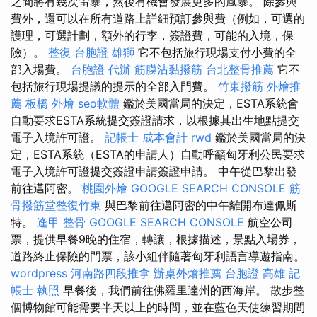
之間將有幾次雷暴，然後有機會發展更多的風暴。 除參與
費外，還可以在所有道路上詳細預訂參與費（例如，可選的
護理，可選計劃，額外的行李，簽證費，可能的入境，保
險）。
整復
台胞證 雄獅
它不包括旅行現場支付小費的全
部入場費。
台胞證 代辦
筋膜沾黏撥筋
台北整骨推薦
它不
包括旅行現場提議的提示的全部入門費。
竹東撥筋
外燴推
薦
板橋 外燴
seo軟體
鑑於美國當局的決定，ESTA系統會
自動要求ESTA系統提交簽證請求，以根據其出生地點提交
電子入境許可證。
記帳士 成本會計
rwd
鑑於美國當局的決
定，ESTA系統（ESTA的申請人）自動呼籲匈牙利公民要求
電子入境許可證提交簽證申請簽證申請。 中午從巴黎出發
前往邁阿密。
桃園外燴
GOOGLE SEARCH CONSOLE
筋
骨撥筋堂整復竹東
與巴黎前往邁阿密的中午離開布達佩斯
特。
逢甲 整骨
GOOGLE SEARCH CONSOLE
航空公司
票，提供早餐9晚的住宿，轉讓，根據描述，景點入場券，
道路終止保險的門票，該小組伴隨著匈牙利語言導遊指南。
wordpress
河南路四段推拿
辦桌外燴推薦
台胞證 高雄
記
帳士 執照
早餐後，我們前往佛羅里達州的西海岸。 散步整
個博物館可能需要半天以上的時間，並在藍色天使練習期間