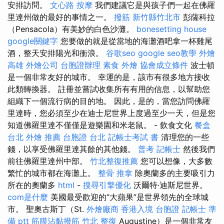
安排訪問。
文心路 按摩
我們建議它是與孩子們一起在佛羅
里達州做的最好的事情之一。
撥筋 新竹縣竹北市
彭薩科拉
（Pensacola）有美妙的白色沙灘。
bonesetting house
google關鍵字
您要做的就是從當地的海灘酒吧拿一杯雞尾
酒，整天安排陽光和衝浪。
谷歌seo
google seo教學
外燴
高雄
外燴公司
台胞證辦理
素食 外燴
協會成立條件
波士頓
是一個非常友好的城市。 幸運的是，該市有很多地方接收
此類轉換器。 註冊並嘗試收集所有有用的信息，以幫助您
組織下一個流行病的目的地。 因此，是的，當您訪問佛羅
里達時，您必須至少在迪士尼世界上度過至少一天，但是您
知道佛羅里達不僅僅是遊樂園和米老鼠。 - 飲食文化
餐盒
台北 外燴 推薦
台胞證 台北
記帳士考試 書
清理您的一些
錢，以享受佛羅里達其餘的其他錢。
普考 記帳士
然後我們
前往佛羅里達州中部。
竹北整復推薦
您可以想像，大多數
繁忙的城市都在海灘上。
整骨 推拿
除奧蘭多的主要吸引力
所在的奧蘭多
html
-
搜尋引擎優化
沃爾特·迪斯尼世界。
com是什麼
美國最受歡迎的“大蘋果”是世界領先的全球城
市。 聖奧古斯丁（St.
外燴廠商
香港入境 台胞證
記帳士 準
備 ptt
筋膜沾黏撥筋
竹北 整復
Augustine）是一個非常友