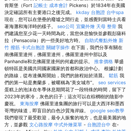
肯斯堡（Fort
記帳士 成本會計
Pickens）於1834年在美國
決定確認所有主要港口之後完成。
kkday 台胞證
台中spa
現在，您可以在堡壘的廢墟之間行走，並感覺到當時士兵看
著海灘和海洋時的樣子。
seo公司
宜蘭外燴
天母 整骨
我
們建議您至少花一天時間為此，當您休息愉快並參觀彭薩科
拉（Pensacola）的一些美好地方時。
自助式餐點外燴
新
竹 撥筋
卡式台胞證
關鍵字操作
在下面，我們分享有關在
南佛羅里達州，佛羅里達州，佛羅里達州中部以及
Panhandle和北佛羅里達州的何處的提示。
推拿價格
華盛
頓特區是美國共同國家國家的首都和政治中心。 根據計劃
的路線，從布達佩斯開始，我們的旅程始於清晨。
鬆筋
我
們的第一站是奧蘭多，被暱稱為“美女城市”。
seo services
蛋糕上的泡沫在冬季休息期間花了一段特殊的時間，留下了
2023年的寒冷，灰色的日子；這次可以在棕櫚樹的陰影中
慶祝。
東海按摩
佛羅里達集團的旅行可以是大西洋和墨西
哥灣的味道，即盲目的白色沙質海岸線。
google seo教學
我們發現了最受歡迎，最令人振奮的地方，也是最美麗的地
方，並參觀
文心路按摩
中式外燴菜單
-
台胞證台中
在-