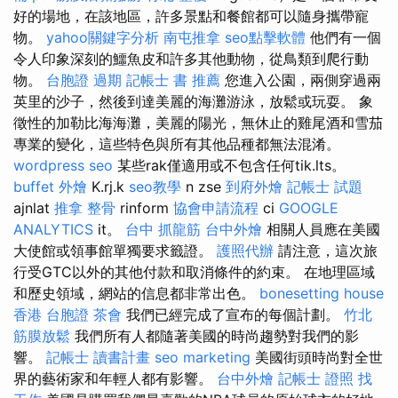
好的場地，在該地區，許多景點和餐館都可以隨身攜帶寵
物。
yahoo關鍵字分析
南屯推拿
seo點擊軟體
他們有一個
令人印象深刻的鱷魚皮和許多其他動物，從鳥類到爬行動
物。
台胞證 過期
記帳士 書 推薦
您進入公園，兩側穿過兩
英里的沙子，然後到達美麗的海灘游泳，放鬆或玩耍。 象
徵性的加勒比海海灘，美麗的陽光，無休止的雞尾酒和雪茄
專業的變化，這些特色與所有其他品種都無法混淆。
wordpress seo
某些rak僅適用或不包含任何tik.lts。
buffet 外燴
K.rj.k
seo教學
n zse
到府外燴
記帳士 試題
ajnlat
推拿 整骨
rinform
協會申請流程
ci
GOOGLE
ANALYTICS
it。
台中 抓龍筋
台中外燴
相關人員應在美國
大使館或領事館單獨要求籤證。
護照代辦
請注意，這次旅
行受GTC以外的其他付款和取消條件的約束。 在地理區域
和歷史領域，網站的信息都非常出色。
bonesetting house
香港 台胞證
茶會
我們已經完成了宣布的每個計劃。
竹北
筋膜放鬆
我們所有人都隨著美國的時尚趨勢對我們的影
響。
記帳士 讀書計畫
seo marketing
美國街頭時尚對全世
界的藝術家和年輕人都有影響。
台中外燴
記帳士 證照 找