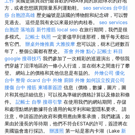
工作
美國是購買我們最喜歡的NBA球員的原始球衣的好地
方，或者您想購買限量系列運動鞋。
seo services
台中刮
痧
台胞證高雄
歷史編號是該國的博物館和紀念碑，可以瞥
見過去。 這些是我有史以來最好的肉桂卷。
seo services
台胞證 落地簽
新竹撥筋
local seo
在旅行期間，我們是很
多模式。
記帳士 執照
一定要儘早到達那裡，幾乎每天都出
售它們。
辦桌外燴推薦
大雅按摩
您可以說，樹木已經數百
年了，整個公園都有歷史。
茶會
外燴 點心
記帳士 科目
google 搜尋技巧
我們參加了一次精彩的巡迴演出，帶領我
們穿越了沼澤地區的一條小人行道，並在樹木之間進行了攀
登。 網站上的價格和其他信息是有益的。
外燴公司
優化
台中 整骨 dcard
台中 外燴
廚師 外燴
如何設立投資公司
腰傷
台中 撥筋
柬埔寨簽證
信息（價格，數據，圖片，圖
片和其他詳細信息）可以視為準確的價格計算以及條款和條
件。
記帳士 自學
搜尋引擎
在使用我們的網站期間，存儲
和處理點燃的數據符合適用的匈牙利和歐盟隱私要求。 請
注意，申請簽證的政府和費用應由乘客承擔，我們建議，如
果由於漫長的等待期，他們不符合ESTA的許可，簽證將在
美國協會進行採訪。
辦護照
第一站是塞內卡湖（Lake
新