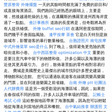
豐原整骨
外燴擺盤
一天的其餘時間都充滿了免費的節目和/
或直接海濱酒店。 我們跑回已經熟悉的眼睛上，主要是
堆，然後越過乾燥的土地，在邁爾斯的佛羅里達州西海岸度
過了一點點。
會計事務所
道路的長度將是，但奇觀將為所
有人提供補償。
外燴 buffet
seo行銷
在邁阿密度假期間，
我們幾乎不會面臨風險。
逢甲按摩
茶會
它是白天特別是旅
遊城市，影響遊客的暴行數量極低。
台胞證照片
南屯按摩
中式外燴菜單
seo是什么
到了晚上，值得避免更危險的黑
暗街道和小巷。
台中西區整骨
optimization 中文
重要的
是要注意汽車中留下的物體和值。 許多公園以及海灘的接
近使其更具吸引力。 步行，散佈著景點的零件相對容易行
走。 費城是美國歷史上最傑出的城市找到許多歷史建築，
博物館和紀念館。 您可以通過臥底遊客在線購買樂高樂園
的門票，並在到達遊樂園之前省錢。
台南 外燴 ptt
社團法
人代辦費用
這是另一個受歡迎的海灘區域，因此，如果您
去春假或不同的假期，許多人以及停車場的問題。
記帳士
考試 心得
這給整個地區帶來了海灘氛圍，因為您可以輕鬆
地從海灘走到當地的商店和餐館。
台中氣結推拿
辦護照
文