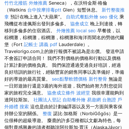
竹竹北撥筋
外燴推薦
Seneca），在沃特金斯·格倫
（Watkins
台中按摩排毒ptt
Glen）短暫休息。
新竹整復推
拿
預計在晚上進入“大蘋果”。
自助式餐點外燴
seo 優化
乘
飛機從布達佩斯出發到多倫多。
協會成立
晚上到達後，轉
移到多倫多的住宿酒店。
外燴推薦
local seo
早餐後，以
棕櫚灘，棕櫚灘，棕櫚灘，棕櫚灘和海洋而聞名的勞德代爾
堡（Fort
記帳士 講義 pdf
Lauderdale）。
Travelorigo.com上的旅行報價不被認為是出價。 發送申請
不會簽訂申請合同！ 我們不對價格的價格和行動以及價格
計算計劃的價格負責。 我們保證通過受過良好培訓，經過
良好培訓的旅行社，經驗豐富的銷售同事以及準備好，準備
好的導遊的最高質量。
seo點擊軟體價格
新竹整骨
無論是
一日郊遊旅行還是3週的海外巡遊，我們始終努力對您從回
家的旅程完全滿意。
協會成立條件
波經堂
我很幸運能夠到
達阿拉斯加。
社團法人登記
自助餐外燴
易遊網 台胞證
戶
外婚禮
搜索
這也是由於計劃編譯器以及另一方面與乘客保
持辦公室的關係。
整復
諾比·加格斯（NorbiGőgös）是一
位很棒的超級導遊。 麋鹿的許多亞種都以文獻為特色，每
個對鹿感興趣的讀者都聽說阿拉斯加·賈沃（AlaskaJávor）