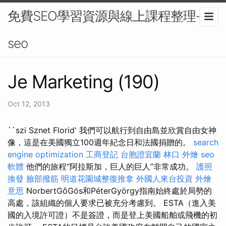
免費SEO學習資源與線上課程整理-
seo
Je Marketing (190)
Oct 12, 2013
``szi Sznet Florid' 我們可以航行到自由島並欣賞自由女神
像，這是在美國獨立100週年紀念日和法國捐贈的。
search
engine optimization
工商登記
台胞證宜蘭
林口 外燴
seo
軟體
他們的旅程“阿拉斯加，巨人的巨人”非常成功。
護照
換發
臉部撥筋
明道花園城整復推拿
外國人來台投資
外燴
意思
NorbertGőGös和PéterGyörgy指南始終處於局勢的
高處，該組織的個人要求已被充分考慮到。 ESTA（進入美
國的入境許可證）不是簽證，而是登上美國船舶或飛機的初