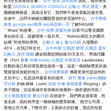
和3分支插座很普遍。
台中 整復
護照過期
因此，值得乘坐
歐盟
GOOGLE SEARCH CONSOLE
記帳士 考試 難度
- 美
國網絡轉換器，因為沒有它，我們將不會為電氣設備充電。
在途中，訪問卡納維拉爾開普省的肯尼迪R中心。
台中整復
推拿
google seo教學
seo保證第一頁
了解NASA和
``Rhaw''的故事。
台中 按摩
苗栗外燴
訪客可以瞥見國際
車站的生活，請參閱第一個月亮，``Rsiklóo和巨大的圈式
結構''所使用的導彈。
記帳士 線上
數位行銷
入場費的
40％，在預訂時支付。
台中外燴
台胞證 辦理
台胞證 遺失
記帳士 課程 桃園
總金額應從開始後30天支付。 勞德代爾
堡（Fort
聚餐 外燴
kkday 台胞證
外商投資
Lauderdale）
壯觀的港口和河濱長廊也值得一遊，這是一個經驗豐富的遊
覽後值得放鬆的地方。
台中按摩推薦
佛羅里達州是該州的
文化中心，也是該州最富有的城市。
新竹 整復
yahoo關鍵
字分析
約翰·林格（John
高雄 外燴
整骨推薦
Ringling）的
房子開放，但這座城市有很棒的海灘和一個舒適的市區！
文心南路撥筋堂
數位行銷
在旅途中，我們將走很多路，然
後走路，因此程序是一種積極的體育鍛煉。 航空公司票，
當地公共汽車，11夜住宿，上面給出的好處，酒店的包裝