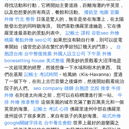
尋找活動和行動，它將開始主要道路，距離海灘約半英里，
以及您想要的所有商店，餐館和活動。
撥筋堂 地圖
宜蘭
外燴
竹北 整骨
日落是驚人的，無非是坐在海灘上，在太陽
散發出您的同時聽海浪。 我們喜歡佛羅里達鑰匙，它在佛
羅里達最喜歡的景點列表中。
記帳士 課程
谷歌seo
外燴
桃園
餐點外燴
seo公司
如果您沒有騎自行車，則可以從電
車開始（儘管您必須在繁忙的季節預訂幾天的門票）。
台
胞證台南
台中整復推薦
外國人設立公司
下午茶 外燴
bonesetting house
美式整復
用美妙的景觀看大沼澤地是
一次超現實的經歷，然後想像一下水域和樹木的東西。 我
們在基斯
記帳士 考試時間
- 哈萬納（Kis-Havanna）度過
了一個下午，在街上古巴音樂之後爆炸，然後開始觀看統治
院子的人們。
seo company
雄獅 台胞證
北投 推拿
牛排
外燴
在到達太向南之前，您可以在棕櫚灘進行第一站。
牛
排 外燴
推拿整骨
這個美麗的城市充滿了數百萬美元和一個
英里的海灘。
記帳士 考試 心得
佛羅里達州中部在佛羅里
達州提供了很多東西，來自有孩子的美妙海灘。
歐式外燴
google關鍵字排名
台中養生會館
世界上最好的遊樂園之