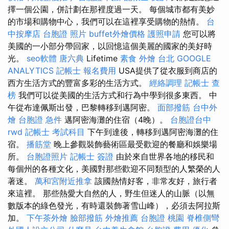
擇一個公園，併計劃在那裡度過一天。 每個城市都有美妙
的市場和購物中心，我們可以在這裡享受購物的熱情。
台
中按摩店
台胞證 照片
buffet外燴價格
護照申請
您可以將
美國的一小部分帶回家，以回憶這個美麗的國家的美好時
光。
seo軟體
唐六典
Lifetime
素食 外燴 台北
GOOGLE
ANALYTICS
記帳士 報名費用
USA提供了從衣服到商店的
西方生活方式的豐富多彩的生活方式。
經絡調理
記帳士 查
榜
我們可以從美國的生活方式和行為中學到很多東西。 中
午從布達佩斯出發，巴黎轉移到邁阿密。
面部撥筋
台中外
燴
台胞證 急件
邁阿密海灘的住宿（4晚）。
台胞證台中
rwd
記帳士 考試科目
下午到達後，轉移到邁阿密海灘的住
宿。
播筋堂
晚上參觀裝飾藝術區最受歡迎的餐廳和娛樂場
所。
台胞證照片
記帳士 簽證
由於來自世界各地的移民和
每個州的各種文化，美國對那些歡迎不同類型的人繁榮的人
著迷。
萬和宮附近推拿
該國熱情好客，非常友好，旅行者
來這裡。 那些熱愛大自然的人，野生但迷人的山脈（以無
數版本的綠色發光，有時還裝飾著雪山峰），必須去阿拉斯
加。
下午茶外燴
臉部撥筋
外燴推薦
台胞證 桃園
脊椎側彎