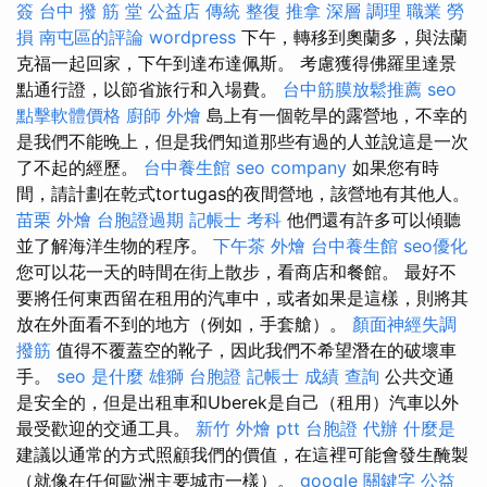
簽
台中 撥 筋 堂 公益店 傳統 整復 推拿 深層 調理 職業 勞
損 南屯區的評論
wordpress
下午，轉移到奧蘭多，與法蘭
克福一起回家，下午到達布達佩斯。 考慮獲得佛羅里達景
點通行證，以節省旅行和入場費。
台中筋膜放鬆推薦
seo
點擊軟體價格
廚師 外燴
島上有一個乾旱的露營地，不幸的
是我們不能晚上，但是我們知道那些有過的人並說這是一次
了不起的經歷。
台中養生館
seo company
如果您有時
間，請計劃在乾式tortugas的夜間營地，該營地有其他人。
苗栗 外燴
台胞證過期
記帳士 考科
他們還有許多可以傾聽
並了解海洋生物的程序。
下午茶 外燴
台中養生館
seo優化
您可以花一天的時間在街上散步，看商店和餐館。 最好不
要將任何東西留在租用的汽車中，或者如果是這樣，則將其
放在外面看不到的地方（例如，手套艙）。
顏面神經失調
撥筋
值得不覆蓋空的靴子，因此我們不希望潛在的破壞車
手。
seo 是什麼
雄獅 台胞證
記帳士 成績 查詢
公共交通
是安全的，但是出租車和Uberek是自己（租用）汽車以外
最受歡迎的交通工具。
新竹 外燴 ptt
台胞證 代辦
什麼是
建議以通常的方式照顧我們的價值，在這裡可能會發生醃製
（就像在任何歐洲主要城市一樣）。
google 關鍵字
公益