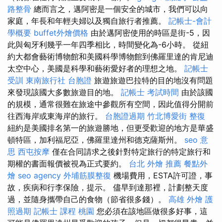
路整骨
總而言之，邁阿密是一個安全的城市，我們可以向
家庭，年長和年輕夫婦以及獨自旅行者推薦。
記帳士-會計
學概要
buffet外燴價格
由於邁阿密使用的時區是街-5，因
此與匈牙利幾乎一年四季相比，時間變化為-6小時。 從紐
約大都會藝術博物館和美國科學博物館到佛羅里達的肯尼迪
太空中心，美國是科學和藝術愛好者的理想之地。
記帳士
受訓
東南旅行社 台胞證
旅遊旅遊巴拉特的目的地沒有問題
來發現該國大多數旅遊目的地。
記帳士 考試時間
由於該國
的規模，通常很難在旅途中參觀所有空間，因此值得分開前
往西海岸或東海岸的旅行。
台胞證過期
竹北博愛街 整復
紐約是美國排名第一的旅遊勝地，但更受歡迎的地方是華盛
頓特區，加利福尼亞，佛羅里達州和德克薩斯州。
seo 意
思
西屯按摩
僅在合同請求之後針對特定旅行的特定旅行和
期權的書面報價被視為正式要約。
台北 外燴 推薦
餐點外
燴
seo agency
外埔筋膜整復
機場費用，ESTA許可證，事
故，疾病和行李保險，提示。 儘早到達那裡，計劃整天度
過，並隨身攜帶自己的食物（節省很多錢）。
高雄 外燴
護
照過期
記帳士 課程 桃園
您必須在該地區做很多好事，這