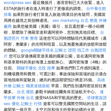
wordpress seo
最近幾個月，邊境管制已大大收緊，進入
ESTA的旅行者在進入時進行了更徹底的調查。
台中養生館
排毒
如果對旅行者打算進入旅遊/商業目的有疑問，美國當
局將在越境之前扭轉邊境。
seo marketing
台北 整復
外燴
廠商
如果您被美國（美國）吸引，並且還想要一棵小棕櫚
樹，那麼除了佛羅里達和邁阿密外，您別無其他目標。
台
胞證照片
竹東 整骨
這使您可以同時體驗現代美國城市（邁
阿密，奧蘭多）的光明和喧囂，以及無憂無慮的放鬆和放鬆
的體驗。
google關鍵字排名
記帳士 證照 找工作
台胞證照
片
您可以穿過佛羅里達美麗的國家公園，並在邁阿密海灘
和基韋斯特的美妙海灘上放鬆身心。 邁阿密海灘（4晚）的
住宿。
關鍵字優化
北投 按摩
如果他們對工作感到滿意，
則機場費用和費用，可選計劃，事故保險和當場的提示適合
當地指南和駕駛員；總共約應該期望預計將是35個。
高雄
外燴
記帳士 職業道德規範
早晨，我們告別邁阿密並前往奧
蘭多。
台北 撥筋
參觀卡納維拉爾角肯尼迪航天中心。
逢
甲按摩
外燴 台北
接受NASA和宇航員的歷史。
菲律賓簽證
seo 優化
記帳士 行情
遊客可以瞥見國際空間站的生活，請
參閱第一個月亮，太空片段和強大的發射結構的火箭。 皮