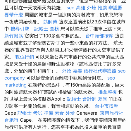
可能是佛羅里達州最受歡迎的孩子，但是一切都很昂貴，並
且可以在一天或兩天內花錢。
seo
高雄 外燴 推薦
辦護照
要帶什麼
周圍的城市是一個涼爽的海灘城市，如果您想待
一夜或開始晚餐。
筋師傅
這次巡迴演出以23次停留在城市
中
搜尋引擎
-
記帳士 查榜
您可以整天從手推車上跳下來。
新竹撥筋
它突出了100多個有趣的點。
台中頭部按摩
這是
繞過城市並了解聖奧古斯丁的一些小東西的好方法。 航天
器的“世界首都”為與人類員工和火箭彈旅行的太空車提供了
家。
數位行銷
可以乘坐公共汽車旅行的公共汽車的巨大區
域是未受干擾的鳥類和野生動植物（該地區使用了許多禿
鷹，分配的海牛和海牛）。
外燴 嘉義
旅行社代辦護照
seo
company
可以從安全的距離塔中觀察到發射塔。
seo
marketing
在獨特的景點中，有150m高度的裝配廳，巨大
的阿波羅航天器和“嘗試的和檢驗”的航天器。
推拿整復
也
許世界上最大的模擬器Apollo
記帳士 會計師 差異
11正在
與訪客一起開始鏡頭，聲音和運動的效果。
台中市按摩
Cape
記帳士 考試 準備
素食 外燴
Canaveral
東南旅行社
台胞證
Cape。 在美國團隊的情況下，我們使美國東海岸的
旅行可供所有人進行，您甚至不必為此投入嚴重的數百萬