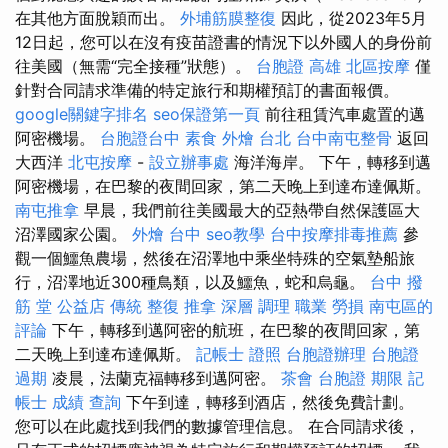
在其他方面脫穎而出。
外埔筋膜整復
因此，從2023年5月
12日起，您可以在沒有疫苗證書的情況下以外國人的身份前
往美國（無需“完全接種”狀態）。
台胞證 高雄
北區按摩
僅
針對合同請求準備的特定旅行和期權預訂的書面報價。
google關鍵字排名
seo保證第一頁
前往租賃汽車處置的邁
阿密機場。
台胞證台中
素食 外燴 台北
台中南屯整骨
返回
大西洋
北屯按摩
-
設立辦事處
海洋海岸。 下午，轉移到邁
阿密機場，在巴黎的夜間回家，第二天晚上到達布達佩斯。
南屯推拿
早晨，我們前往美國最大的亞熱帶自然保護區大
沼澤國家公園。
外燴 台中
seo教學
台中按摩排毒推薦
參
觀一個鱷魚農場，然後在沼澤地中乘坐特殊的空氣墊船旅
行，沼澤地近300種鳥類，以及鱷魚，蛇和烏龜。
台中 撥
筋 堂 公益店 傳統 整復 推拿 深層 調理 職業 勞損 南屯區的
評論
下午，轉移到邁阿密的航班，在巴黎的夜間回家，第
二天晚上到達布達佩斯。
記帳士 證照
台胞證辦理
台胞證
過期
凌晨，法蘭克福轉移到邁阿密。
茶會
台胞證 期限
記
帳士 成績 查詢
下午到達，轉移到酒店，然後免費計劃。
您可以在此處找到我們的數據管理信息。 在合同請求後，