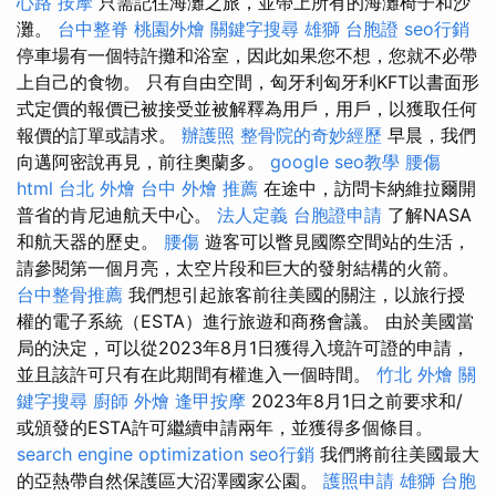
心路 按摩
只需記住海灘之旅，並帶上所有的海灘椅子和沙
灘。
台中整脊
桃園外燴
關鍵字搜尋
雄獅 台胞證
seo行銷
停車場有一個特許攤和浴室，因此如果您不想，您就不必帶
上自己的食物。 只有自由空間，匈牙利匈牙利KFT以書面形
式定價的報價已被接受並被解釋為用戶，用戶，以獲取任何
報價的訂單或請求。
辦護照
整骨院的奇妙經歷
早晨，我們
向邁阿密說再見，前往奧蘭多。
google seo教學
腰傷
html
台北 外燴
台中 外燴 推薦
在途中，訪問卡納維拉爾開
普省的肯尼迪航天中心。
法人定義
台胞證申請
了解NASA
和航天器的歷史。
腰傷
遊客可以瞥見國際空間站的生活，
請參閱第一個月亮，太空片段和巨大的發射結構的火箭。
台中整骨推薦
我們想引起旅客前往美國的關注，以旅行授
權的電子系統（ESTA）進行旅遊和商務會議。 由於美國當
局的決定，可以從2023年8月1日獲得入境許可證的申請，
並且該許可只有在此期間有權進入一個時間。
竹北 外燴
關
鍵字搜尋
廚師 外燴
逢甲按摩
2023年8月1日之前要求和/
或頒發的ESTA許可繼續申請兩年，並獲得多個條目。
search engine optimization
seo行銷
我們將前往美國最大
的亞熱帶自然保護區大沼澤國家公園。
護照申請
雄獅 台胞