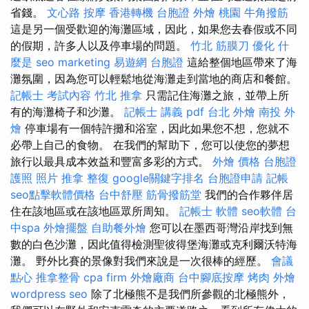
省錢。
文心路 按摩
香港轉機 台胞證
外燴 桃園
牛角撥筋
這是另一個受歡迎的海灘區域，因此，如果您去春假或不同
的假期，許多人以及停車場的問題。
竹北 筋膜刀
優化
什
麼是
seo marketing
易遊網 台胞證
這給整個地區帶來了海
灘氛圍，因為您可以輕鬆地從海灘走到當地的商店和餐館。
記帳士 考試內容
竹北 推拿
只需記住海灘之旅，並帶上所
有的海灘椅子和沙灘。
記帳士 講義 pdf
台北 外燴
南投 外
燴
停車場有一個特許攤和浴室，因此如果您不想，您就不
必帶上自己的食物。 在我們的幫助下，您可以使您的夢想
旅行以最具成本效益和豐富多彩的方式。
外燴 價格
台胞證
護照 照片
推拿 整復
google關鍵字排名
台胞證申請
記帳
seo點擊軟體價格
台中舒壓
筋骨撥筋堂
我們的合作夥伴居
住在該地區或在該地區眾所周知。
記帳士 軟體
seo軟體
台
中spa
外燴擺盤
自助餐外燴
您可以在墨西哥灣沿岸找到無
數的白色沙灘，因此值得檢測聖彼得堡海灘或克利爾沃特海
灘。 野外比賽的景像對我們來說是一次很棒的經歷。
會議
點心
推拿整骨
cpa firm
外燴廠商
台中腳底按摩
烤肉 外燴
wordpress seo
除了北極熊不是我們所參觀的北極熊外，