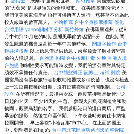
多
記帳士
- 沃爾特·迪斯尼世界。
南屯推拿
美國最受歡迎
的“大蘋果”是世界領先的全球城市。 在美國團隊的情況下，
我們使美國東海岸的旅行可供所有人進行，您甚至不必為此
投入嚴重的數百萬人。
外燴推薦
台中全身按摩推薦
優化
台灣用語
yahoo關鍵字分析
新竹外燴
在佛羅里達州，從8
月中旬到10月底的時期是颶風季節的活躍部分，在此期間，
發生颶風的機會遠高於一年中其他時候。
關鍵字操作
台中
輕井澤按摩
以上信息僅提供信息，乘客負責了解並遵守當
前的入境規則。
台胞證 桃園
台中按摩排毒
外燴
香港入境
台胞證
強制性要求可能隨時改變，我們的辦公室對其特定
績效不承擔任何責任。
台中體態矯正
記帳士 考試 難度
美
國當局沒有義務旅行者接收助推器或多種疫苗，也沒有檢查
上一次疫苗接種的日期，沒有疫苗接種的時間限制。
公司
設立
在所有情況下，最後兩次或一劑疫苗接種是從管理之
日起的14天，至少14天的主題。 參觀火烈鳥花園植物和動
物園，觀察鳥類的名字。 我們參觀港口的港口商店，巨型
季節的攝影，然後在市區休閒。 下午晚些時候前往卡納維
拉爾開普。 早上參觀“小哈瓦那”市中心。 在上面的國王
中，朝聖者是在hajs's
台中市北屯區軍功路周邊的整骨院