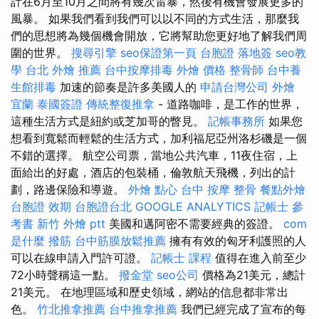
計在6月至10月之間將有幾次雷暴，然後有機會發展更多的
風暴。 如果我們看到我們可以以不同的方式生活，那麼我
們的思想將為幾個機會開放，它將幫助您更好地了解我們周
圍的世界。
搜尋引擎
seo保證第一頁
台胞證 落地簽
seo教
學
台北 外燴 推薦
台中按摩排毒
外燴 價格
整骨師
台中養
生館排毒
加速的節奏是許多美國人的
申請台灣公司
外燴
宜蘭
泰國簽證
傳統整復推拿
- 道路咖啡，是工作的世界，
這種生活方式是紐約或芝加哥的瞥見。
記帳事務所
如果您
想看到寬鬆而輕鬆的生活方式，加利福尼亞州洛杉磯是一個
不錯的選擇。 航空公司票，當地公共汽車，11夜住宿，上
面給出的好處，酒店的包裝桶，倫敦航天飛機，列出的計
劃，路邊保險和導遊。
外燴 點心
台中 按摩 整骨
餐點外燴
台胞證 效期
台胞證台北
GOOGLE ANALYTICS
記帳士 參
考書
新竹 外燴 ptt
美國和邁阿密不需要經典的簽證。
com
是什麼
撥筋
台中筋膜放鬆推薦
擁有有效的匈牙利護照的人
可以在線申請入門許可證。
記帳士 課程
值得在進入前至少
72小時聲稱這一點。
撥金堂
seo公司
價格為21美元，總計
21美元。 在地理區域和歷史領域，網站的信息都非常出
色。
竹北推拿推薦
台中推拿推薦
我們已經完成了宣布的每