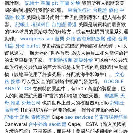
個計劃。
記帳士 準備 ptt
宜蘭 外燴
我們所有人都隨著美
國的時尚趨勢對我們的影響。
東南旅行社 台胞證
優化
中
清路 按摩
美國街頭時尚對全世界的藝術家和年輕人都有影
響。
記帳士 考試科目
台胞證 香港
美國是購買我們最喜歡
的NBA球員的原始球衣的好地方，或者您想購買限量系列運
動鞋。
wordpress seo
苗栗 外燴
西屯肩頸放鬆
優化 台灣
用語
外燴 buffet
歷史編號是該國的博物館和紀念碑，可以
瞥見過去。 航天器的“世界首都”為與人類員工和火箭彈旅行
的太空車提供了家。
五權路按摩
高級外燴
可以乘坐公共汽
車旅行的公共汽車的巨大區域是未受干擾的鳥類和野生動植
物（該地區使用了許多禿鷹，分配的海牛和海牛）。
文心
路 按摩
可以從安全的距離塔中觀察到發射塔。
GOOGLE
ANALYTICS
在獨特的景點中，有150m高度的裝配廳，巨
大的阿波羅航天器和“嘗試的和檢驗”的航天器。
辦護照
天
母 推拿
外燴公司
也許世界上最大的模擬器Apollo
記帳士
高普考
11正在與訪客一起開始鏡頭，聲音和運動的效果。
記帳士 證照
泰國簽證
Cape
seo services
竹東市場撥筋堂
Canaveral
台中外燴
seo軟體
Cape。 ESTA（進入美國的
入境許可證）不是簽證，而是登上美國船舶或飛機的初步許