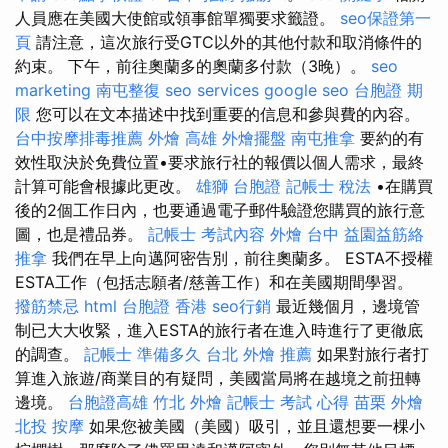
人員應在美國大使館或領事館單獨要求籤證。
seo保證第一
頁
請注意，這次旅行受GTC以外的其他付款和取消條件的
約束。 下午，前往奧蘭多的奧蘭多付款（3晚）。
seo
marketing
南屯整復
seo services
google seo
台胞證 期
限
您可以在文本描述中找到重要的信息和參與費的內容。
台中按摩排毒推薦
外燴 高雄
外燴擺盤
南屯推拿
要約的有
效性取決於免費位置•要求旅行社的報價以個人需求，最終
計算可能會根據此更改。
雄獅 台胞證
記帳士 稅法
•在購買
後的2個工作日內，也要通過電子郵件驗證您購買的旅行意
圖，也是禮品券。
記帳士 考試內容
外燴 台中
益園益筋絡
推拿
我們在早上向邁阿密告別，前往奧蘭多。 ESTA不授權
ESTA工作（包括志願者/慈善工作）和在美國期間學習。
撥筋禁忌
html
台胞證 香港
seo行銷
最近幾個月，邊境管
制已大大收緊，進入ESTA的旅行者在進入時進行了更徹底
的調查。
記帳士 準備多久
台北 外燴 推薦
如果對旅行者打
算進入旅遊/商業目的有疑問，美國當局將在越境之前扭轉
邊境。
台胞證高雄
竹北 外燴
記帳士 考試 心得
苗栗 外燴
北投 按摩
如果您被美國（美國）吸引，並且還想要一棵小