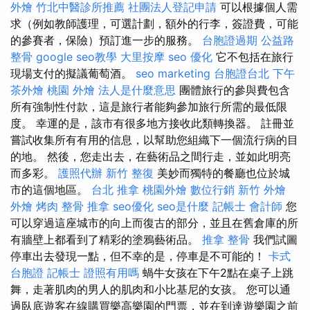
外燴
竹北中醫診所推薦
社團法人登記申請
可以根據個人需
求（例如教師護理，可選計劃，額外的行李，簽證費，可能
的參賽者，保險）預訂進一步的服務。
台胞證過期
公益路
整骨
google seo教學
大里按摩
seo 優化
它不包括在旅行
現場支付的擬議葡萄酒。
seo marketing
台胞證台北
下午
茶外燴
桃園 外燴
法人是什麼意思
團體旅行的參與費包含
所有強制性付款，這是旅行者能夠參加旅行所需的最低限
度。 幸運的是，該市有很多地方接收此類轉換器。 註冊並
嘗試收集所有有用的信息，以幫助您組織下一個流行病的目
的地。 然後，您走出去，在藝術品之間行走，並如此明亮
而多彩。
護照代辦
新竹 整復
美妙而獨特的餐廳也位於城
市的這個地區。
台北 推拿
桃園外燴
數位行銷
新竹 外燴
外燴 烤肉
整骨 推拿
seo優化
seo是什麼
記帳士 會計師
您
可以穿過這座城市的向上而復古的部分，並且在舊倉庫的所
有牆壁上都看到了精彩的塗鴉藝術品。
推拿 整骨
我們試圖
停車出去發現一點，但不幸的是，停車是不可能的！
卡式
台胞證
記帳士 證照有用嗎
蝸牛女孩在下午2點在桌子上跳
舞，走著肌肉的男人的肌肉和小比基尼的女孩。 您可以通
過臥底遊客在線購買樂高樂園的門票，並在到達遊樂園之前