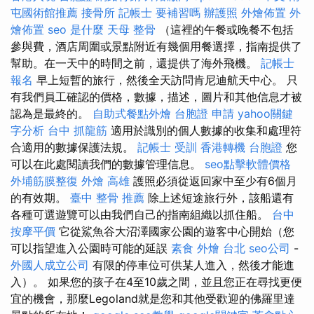
屯國術館推薦
接骨所
記帳士 要補習嗎
辦護照
外燴佈置
外
燴佈置
seo 是什麼
天母 整骨
（這裡的午餐或晚餐不包括
參與費，酒店周圍或景點附近有幾個用餐選擇，指南提供了
幫助。在一天中的時間之前，還提供了海外飛機。
記帳士
報名
早上短暫的旅行，然後全天訪問肯尼迪航天中心。 只
有我們員工確認的價格，數據，描述，圖片和其他信息才被
認為是最終的。
自助式餐點外燴
台胞證 申請
yahoo關鍵
字分析
台中 抓龍筋
適用於識別的個人數據的收集和處理符
合適用的數據保護法規。
記帳士 受訓
香港轉機 台胞證
您
可以在此處閱讀我們的數據管理信息。
seo點擊軟體價格
外埔筋膜整復
外燴 高雄
護照必須從返回家中至少有6個月
的有效期。
臺中 整骨 推薦
除上述短途旅行外，該船還有
各種可選遊覽可以由我們自己的指南組織以抓住船。
台中
按摩平價
它從鯊魚谷大沼澤國家公園的遊客中心開始（您
可以指望進入公園時可能的延誤
素食 外燴 台北
seo公司
-
外國人成立公司
有限的停車位可供某人進入，然後才能進
入）。 如果您的孩子在4至10歲之間，並且您正在尋找更便
宜的機會，那麼Legoland就是您和其他受歡迎的佛羅里達