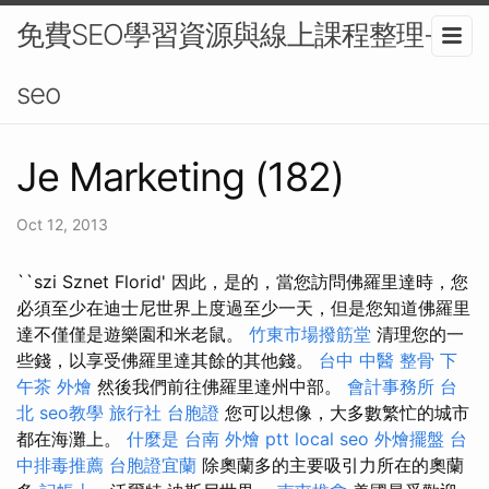
免費SEO學習資源與線上課程整理-
seo
Je Marketing (182)
Oct 12, 2013
``szi Sznet Florid' 因此，是的，當您訪問佛羅里達時，您
必須至少在迪士尼世界上度過至少一天，但是您知道佛羅里
達不僅僅是遊樂園和米老鼠。
竹東市場撥筋堂
清理您的一
些錢，以享受佛羅里達其餘的其他錢。
台中 中醫 整骨
下
午茶 外燴
然後我們前往佛羅里達州中部。
會計事務所 台
北
seo教學
旅行社 台胞證
您可以想像，大多數繁忙的城市
都在海灘上。
什麼是
台南 外燴 ptt
local seo
外燴擺盤
台
中排毒推薦
台胞證宜蘭
除奧蘭多的主要吸引力所在的奧蘭