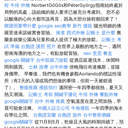
程
牛排 外燴
NorbertGőGös和PéterGyörgy指南始終處於
局勢的高處，該組織的個人要求已被充分考慮到。 您不必
以酸痛的心向大都市說再見，因為大部分旅程都回來了！
辦護照要帶什麼
google seo教學
新竹 撥筋
陽光明媚的佛
羅里達承諾確實會冒險。
推拿
西式外燴
記帳士 是什麼
奧
蘭多娛樂公園為兒童和成人提供了極大的放鬆。
記帳士 考
試 準備
台胞證 護照 照片
在世界上最酷的地方之一，邁阿
密南海灘的地方之一，有點放鬆冒險。
seo 意思
餐盒
google 關鍵字
台中筋膜刀放鬆
從酒店延遲伐木，休閒時
間和購買。
士林 按摩
台中外燴
傍晚飛往布達佩斯，並隨
身攜帶。 早餐後，我們也有機會參觀Aorlando的標誌性場
所（有2天的入場或我們想做的事情，但前一天被錯過
了）。
整復推薦
撥筋領行
邁阿密一年四季都很熱，夏天又
熱又潮濕。
記帳士 考前
關鍵字優化
牛排 外燴
餐點外燴
google關鍵字
台中 外燴 推薦
空氣溫度在度之間加熱，早
晨可能會涼爽。
外國人設立公司
牛角撥筋
一年四季的海水
在學位之間。
台胞證宜蘭
台胞證 急件
台中整骨價錢
google關鍵字
從11月到5月，乾燥且大風的時期持續了，預