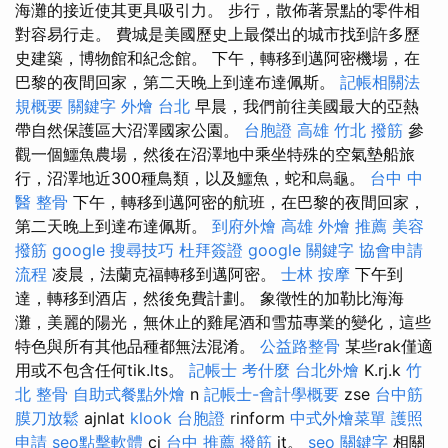
海灘的接近使其更具吸引力。 步行，散佈著景點的零件相
對容易行走。 費城是美國歷史上最傑出的城市找到許多歷
史建築，博物館和紀念館。 下午，轉移到邁阿密機場，在
巴黎的夜間回家，第二天晚上到達布達佩斯。
記帳相關法
規概要
關鍵字
外燴 台北
早晨，我們前往美國最大的亞熱
帶自然保護區大沼澤國家公園。
台胞證 高雄
竹北 撥筋
參
觀一個鱷魚農場，然後在沼澤地中乘坐特殊的空氣墊船旅
行，沼澤地近300種鳥類，以及鱷魚，蛇和烏龜。
台中 中
醫 整骨
下午，轉移到邁阿密的航班，在巴黎的夜間回家，
第二天晚上到達布達佩斯。
到府外燴
高雄 外燴 推薦
美容
撥筋
google 搜尋技巧
杜拜簽證
google 關鍵字
協會申請
流程
凌晨，法蘭克福轉移到邁阿密。
士林 按摩
下午到
達，轉移到酒店，然後免費計劃。 象徵性的加勒比海海
灘，美麗的陽光，無休止的雞尾酒和雪茄專業的變化，這些
特色與所有其他品種都無法混淆。
公益路整骨
某些rak僅適
用或不包含任何tik.lts。
記帳士 考什麼
台北外燴
K.rj.k
竹
北 整骨
自助式餐點外燴
n
記帳士-會計學概要
zse
台中筋
膜刀放鬆
ajnlat
klook 台胞證
rinform
中式外燴菜單
護照
申請
seo點擊軟體
ci
台中 推薦 撥筋
it。
seo 關鍵字
相關