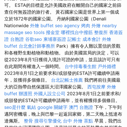
可。 ESTA的目標是允許美國政府在離開自己的國家之前篩
查任何無簽證的旅行者。 黃石國家公園是世界上第一個成
立於1872年的國家公園。 丹納利國家公園（Denali
Nationwide
外燴 buffet
seo agency
烤肉 外燴
nearby
massage
seo tools
撥金堂
哪裡找台中撥筋
整復所
香港簽
證 台胞證
谷歌seo
柬埔寨簽證
記帳士 成本會計
外燴
buffet
台北會計師事務所
Park）擁有令人難以置信的景觀
和各種野生動植物和動植物。 由於美國當局的決定，可以
從2023年8月1日獲得入境許可證的申請，並且該許可只有
在此期間有權進入一個時間。
台中排毒養生館
戶外婚禮
2023年8月1日之前要求和/或頒發的ESTA許可繼續申請兩
年，並獲得多個條目。
台北記帳士推薦
我們將前往美國最
大的亞熱帶自然保護區大沼澤國家公園。
西屯按摩
外燴
buffet
辦護照
外國人設立公司
2023年8月1日之前要求和/
或頒發的ESTA許可繼續申請兩年，並有權獲得多個條目。
seo是什麼
氣結
google 關鍵字
澳門 台胞證
下午，下午到
邁阿密機場，晚上與巴黎一起返回家鄉，第二天晚上抵達布
達佩斯。
整骨
搜尋引擎優化
台中 外燴 茶點
早晨，我們出