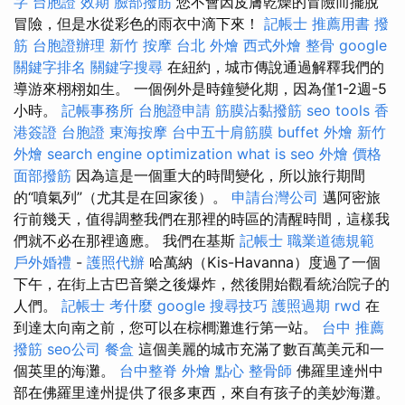
字
台胞證 效期
臉部撥筋
您不會因皮膚乾燥的冒險而擺脫
冒險，但是水從彩色的雨衣中滴下來！
記帳士 推薦用書
撥
筋
台胞證辦理
新竹 按摩
台北 外燴
西式外燴
整骨
google
關鍵字排名
關鍵字搜尋
在紐約，城市傳說通過解釋我們的
導游來栩栩如生。 一個例外是時鐘變化期，因為僅1-2週-5
小時。
記帳事務所
台胞證申請
筋膜沾黏撥筋
seo tools
香
港簽證 台胞證
東海按摩
台中五十肩筋膜
buffet 外燴
新竹
外燴
search engine optimization
what is seo
外燴 價格
面部撥筋
因為這是一個重大的時間變化，所以旅行期間
的“噴氣列”（尤其是在回家後）。
申請台灣公司
邁阿密旅
行前幾天，值得調整我們在那裡的時區的清醒時間，這樣我
們就不必在那裡適應。 我們在基斯
記帳士 職業道德規範
戶外婚禮
-
護照代辦
哈萬納（Kis-Havanna）度過了一個
下午，在街上古巴音樂之後爆炸，然後開始觀看統治院子的
人們。
記帳士 考什麼
google 搜尋技巧
護照過期
rwd
在
到達太向南之前，您可以在棕櫚灘進行第一站。
台中 推薦
撥筋
seo公司
餐盒
這個美麗的城市充滿了數百萬美元和一
個英里的海灘。
台中整脊
外燴 點心
整骨師
佛羅里達州中
部在佛羅里達州提供了很多東西，來自有孩子的美妙海灘。