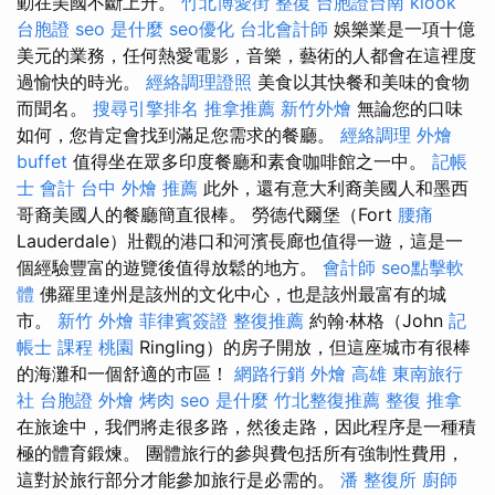
動在美國不斷上升。
竹北博愛街 整復
台胞證台南
klook
台胞證
seo 是什麼
seo優化
台北會計師
娛樂業是一項十億
美元的業務，任何熱愛電影，音樂，藝術的人都會在這裡度
過愉快的時光。
經絡調理證照
美食以其快餐和美味的食物
而聞名。
搜尋引擎排名
推拿推薦
新竹外燴
無論您的口味
如何，您肯定會找到滿足您需求的餐廳。
經絡調理
外燴
buffet
值得坐在眾多印度餐廳和素食咖啡館之一中。
記帳
士 會計
台中 外燴 推薦
此外，還有意大利裔美國人和墨西
哥裔美國人的餐廳簡直很棒。 勞德代爾堡（Fort
腰痛
Lauderdale）壯觀的港口和河濱長廊也值得一遊，這是一
個經驗豐富的遊覽後值得放鬆的地方。
會計師
seo點擊軟
體
佛羅里達州是該州的文化中心，也是該州最富有的城
市。
新竹 外燴
菲律賓簽證
整復推薦
約翰·林格（John
記
帳士 課程 桃園
Ringling）的房子開放，但這座城市有很棒
的海灘和一個舒適的市區！
網路行銷
外燴 高雄
東南旅行
社 台胞證
外燴 烤肉
seo 是什麼
竹北整復推薦
整復 推拿
在旅途中，我們將走很多路，然後走路，因此程序是一種積
極的體育鍛煉。 團體旅行的參與費包括所有強制性費用，
這對於旅行部分才能參加旅行是必需的。
潘 整復所
廚師