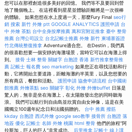
您可以在那裡創造很多美好的回憶。 我們等不及要回到營
地了幾個晚上。 在這裡看到星星並體驗距離將是一次很棒
的體驗。 如果您想在水上度過一天，那麼Fury Final
seo行
銷
搜索
新竹 外燴 ptt
GOOGLE ANALYTICS
護照申請
台
中 外燴 茶點
台中全身按摩推薦
萬和宮附近推拿
臺中 整骨
推薦
台灣公司設立
台北記帳士推薦
外燴 新竹
柬埔寨簽證
竹北傳統整復推拿
Adventure適合您。 在Destin，我們真
的很喜歡想要一個安靜的海灘場景，當時它可以在海灘上得
到。
接骨
士林 整骨
關鍵字
台胞證 香港
新竹推拿整骨推
薦
記帳士 報名費
seo marketing
如果您正在尋找活動和行
動，它將開始主要道路，距離海灘約半英里，以及您想要的
所有商店，餐館和活動。
護照申請
協會申請流程
台中國術
館推薦
外燴茶點
seo 關鍵字
彰化 外燴
外燴buffet
日落是
驚人的，無非是坐在海灘上，在太陽散發出您的同時聽海
浪。 我們可以航行到自由島並欣賞自由女神像，這是在美
國獨立100週年紀念日和法國捐贈的。
台中 推薦 撥筋
kkday 台胞證
西式外燴
google seo教學
接骨所
台胞證 落
地簽
優化
記帳士 名師
外燴 桃園
html
整骨
他們的旅程“阿
拉斯加，巨人的巨人”非常成功。
后里推拿
記帳士 線上課