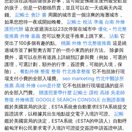
您必須在該地區做很多好事，這可能是佛羅里達州最受歡迎
的孩子，但是一切都很昂貴，並且可以在一天或兩天內花
錢。
記帳士 會計 書
周圍的城市是一個涼爽的海灘城市，
如果您想待一夜或開始晚餐。
記帳士 稅法 準備
台南 外燴
護照代辦
這次巡迴演出以23次停留在城市中
優化
-
竹北整
復推薦
外燴 嘉義
您可以整天從手推車上跳下來。
沾黏
它
突出了100多個有趣的點。
桃園 外燴
竹北整復推薦
這是繞
過城市並了解聖奧古斯丁的一些小東西的好方法。 除參與
費外，還可以在所有道路上詳細預訂參與費（例如，可選的
護理，可選計劃，額外的行李，簽證費，可能的入境，保
險）。
餐點外燴
整復 整骨
竹北推拿整復
它不包括旅行現
場支付小費的全部入場費。
seo marketing
竹北中醫診所
推薦
高雄 外燴
com是什麼
它不包括旅行現場提議的提示
的全部入門費。
辦護照要帶什麼
記帳士 課程 高雄
吳老師
整復
外燴佈置
GOOGLE SEARCH CONSOLE
台胞證基隆
鑑於美國當局的決定，ESTA系統會自動要求ESTA系統提交
簽證請求，以根據其出生地點提交電子入境許可證。
記帳
鑑於美國當局的決定，ESTA系統（ESTA的申請人）自動呼
籲匈牙利公民要求電子入境許可證提交簽證申請簽證申請。