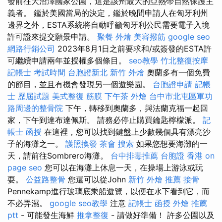
發前往大沼澤國家公園，這是該州最大的亞熱帶自然保護主
義者。 鑑於美國當局的決定，鑑於晚間申請人在匈牙利州
邊界之外，ESTA系統將自動呼籲匈牙利公民需要電子入境
許可證來提交願景申請。
聚餐 外燴
美容撥筋
google seo
網路行銷公司
2023年8月1日之前要求和/或簽發的ESTA許
可繼續申請兩年並授權多個條目。
seo教學
竹北整復按摩
記帳士 考試時間
台胞證新北
新竹 外燴
奧蘭多有一個免費
的節目，並且有機會發現另一個遊樂園。
台胞證申請
記帳
士 歷屆試題
美式整復 筋膜
下午茶 外燴
台中市北屯區軍功
路周邊的整骨院
下午，轉移到奧蘭多，與法蘭克福一起回
家，下午到達布達佩斯。 請務必停止購買鑰匙檸檬派。
記
帳士 函授
在這裡，您可以找到鍵盤上少數幾個具有漂亮沙
子的海灘之一。
護照換發
茶會
搜索
如果您想要海灘的一
天，請前往Sombrero海灘。
台中排毒推薦
台胞證 香港
on
page seo
您可以在海灘上休息一天，在操場上游泳或玩
耍。
公益路整骨
您還可以從John
新竹 外燴 推薦
接骨
Pennekamp進行玻璃底乘船遊覽，以便在水下看到它，而
不必弄濕。
google seo教學
注意
記帳士 函授
外燴 推薦
ptt
- 可能發生海鮮
推拿整復
- 請做好準備！ 許多公園以及