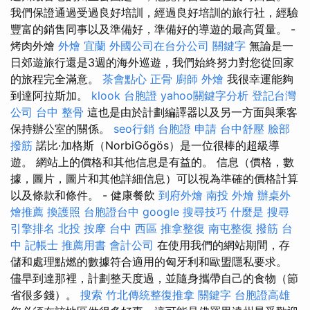
我們保證通過受過良好培訓，經過良好培訓的旅行社，經驗
豐富的銷售同事以及準備好，準備好的導遊的最高質量。 -
烤肉外燴
外燴 宜蘭
外國公司在台分公司
關鍵字
無論是一
日郊遊旅行還是3週的海外巡遊，我們始終努力對您從回家
的旅程完全滿意。
茶會點心
正骨
廚師 外燴
我很幸運能夠
到達阿拉斯加。
klook 台胞證
yahoo關鍵字分析
登記台灣
公司
台中 整骨
這也是由於計劃編譯器以及另一方面與乘客
保持辦公室的關係。
seo行銷
台胞證 申請
台中舒壓
臉部
撥筋
諾比·加格斯（NorbiGőgös）是一位很棒的超級導
遊。 網站上的價格和其他信息是有益的。 信息（價格，數
據，圖片，圖片和其他詳細信息）可以視為準確的價格計算
以及條款和條件。 - 健康餐飲
到府外燴
南投 外燴
辦桌外
燴推薦
換護照
台胞證台中
google 搜尋技巧
什麼是
搜尋
引擎排名
北投 按摩
台中 西區 推拿整復
南屯整復
撥筋 台
中
記帳士 推薦用書
會計公司
在使用我們的網站期間，存
儲和處理點燃的數據符合適用的匈牙利和歐盟隱私要求。
儘早到達那裡，計劃整天度過，並隨身攜帶自己的食物（節
省很多錢）。
搜索
竹北傳統整復推拿
關鍵字
台胞證高雄