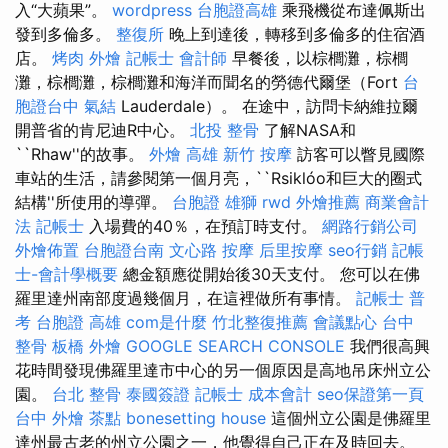
入“大蘋果”。
wordpress
台胞證高雄
乘飛機從布達佩斯出
發到多倫多。
整復所
晚上到達後，轉移到多倫多的住宿酒
店。
烤肉 外燴
記帳士 會計師
早餐後，以棕櫚灘，棕櫚
灘，棕櫚灘，棕櫚灘和海洋而聞名的勞德代爾堡（Fort
台
胞證台中
氣結
Lauderdale）。 在途中，訪問卡納維拉爾
開普省的肯尼迪R中心。
北投 整骨
了解NASA和
``Rhaw''的故事。
外燴 高雄
新竹 按摩
訪客可以瞥見國際
車站的生活，請參閱第一個月亮，``Rsiklóo和巨大的圈式
結構''所使用的導彈。
台胞證 雄獅
rwd
外燴推薦
商業會計
法 記帳士
入場費的40％，在預訂時支付。
網路行銷公司
外燴佈置
台胞證台南
文心路 按摩
后里按摩
seo行銷
記帳
士-會計學概要
總金額應從開始後30天支付。 您可以在佛
羅里達州南部度過幾個月，在這裡做所有事情。
記帳士 普
考
台胞證 高雄
com是什麼
竹北整復推薦
會議點心
台中
整骨
板橋 外燴
GOOGLE SEARCH CONSOLE
我們很高興
花時間發現佛羅里達市中心的另一個原因是高地吊床州立公
園。
台北 整骨
泰國簽證
記帳士 成本會計
seo保證第一頁
台中 外燴 茶點
bonesetting house
這個州立公園是佛羅里
達州最古老的州立公園之一，他覺得自己正在及時回去。