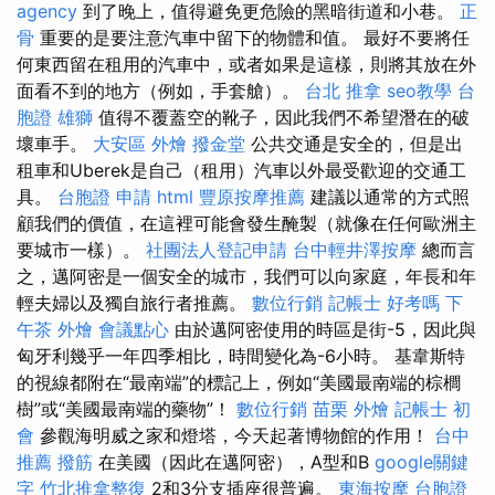
agency
到了晚上，值得避免更危險的黑暗街道和小巷。
正
骨
重要的是要注意汽車中留下的物體和值。 最好不要將任
何東西留在租用的汽車中，或者如果是這樣，則將其放在外
面看不到的地方（例如，手套艙）。
台北 推拿
seo教學
台
胞證 雄獅
值得不覆蓋空的靴子，因此我們不希望潛在的破
壞車手。
大安區 外燴
撥金堂
公共交通是安全的，但是出
租車和Uberek是自己（租用）汽車以外最受歡迎的交通工
具。
台胞證 申請
html
豐原按摩推薦
建議以通常的方式照
顧我們的價值，在這裡可能會發生醃製（就像在任何歐洲主
要城市一樣）。
社團法人登記申請
台中輕井澤按摩
總而言
之，邁阿密是一個安全的城市，我們可以向家庭，年長和年
輕夫婦以及獨自旅行者推薦。
數位行銷
記帳士 好考嗎
下
午茶 外燴
會議點心
由於邁阿密使用的時區是街-5，因此與
匈牙利幾乎一年四季相比，時間變化為-6小時。 基韋斯特
的視線都附在“最南端”的標記上，例如“美國最南端的棕櫚
樹”或“美國最南端的藥物”！
數位行銷
苗栗 外燴
記帳士 初
會
參觀海明威之家和燈塔，今天起著博物館的作用！
台中
推薦 撥筋
在美國（因此在邁阿密），A型和B
google關鍵
字
竹北推拿整復
2和3分支插座很普遍。
東海按摩
台胞證