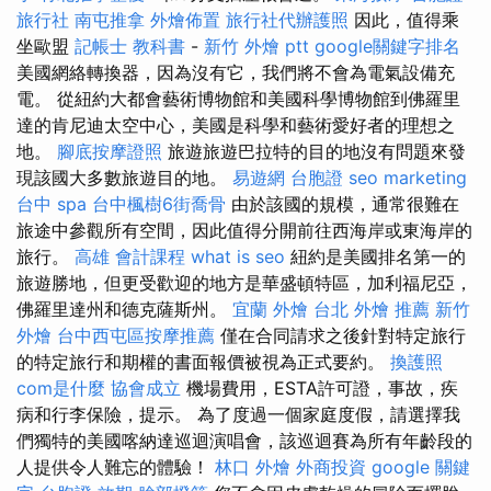
旅行社
南屯推拿
外燴佈置
旅行社代辦護照
因此，值得乘
坐歐盟
記帳士 教科書
-
新竹 外燴 ptt
google關鍵字排名
美國網絡轉換器，因為沒有它，我們將不會為電氣設備充
電。 從紐約大都會藝術博物館和美國科學博物館到佛羅里
達的肯尼迪太空中心，美國是科學和藝術愛好者的理想之
地。
腳底按摩證照
旅遊旅遊巴拉特的目的地沒有問題來發
現該國大多數旅遊目的地。
易遊網 台胞證
seo marketing
台中 spa
台中楓樹6街喬骨
由於該國的規模，通常很難在
旅途中參觀所有空間，因此值得分開前往西海岸或東海岸的
旅行。
高雄 會計課程
what is seo
紐約是美國排名第一的
旅遊勝地，但更受歡迎的地方是華盛頓特區，加利福尼亞，
佛羅里達州和德克薩斯州。
宜蘭 外燴
台北 外燴 推薦
新竹
外燴
台中西屯區按摩推薦
僅在合同請求之後針對特定旅行
的特定旅行和期權的書面報價被視為正式要約。
換護照
com是什麼
協會成立
機場費用，ESTA許可證，事故，疾
病和行李保險，提示。 為了度過一個家庭度假，請選擇我
們獨特的美國喀納達巡迴演唱會，該巡迴賽為所有年齡段的
人提供令人難忘的體驗！
林口 外燴
外商投資
google 關鍵