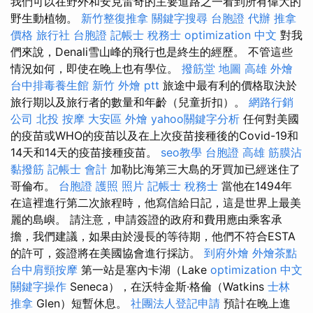
我們可以在野外和安克雷奇的主要道路之一看到所有偉大的
野生動植物。
新竹整復推拿
關鍵字搜尋
台胞證 代辦
推拿
價格
旅行社 台胞證
記帳士 稅務士
optimization 中文
對我
們來說，Denali雪山峰的飛行也是終生的經歷。 不管這些
情況如何，即使在晚上也有學位。
撥筋堂 地圖
高雄 外燴
台中排毒養生館
新竹 外燴 ptt
旅途中最有利的價格取決於
旅行期以及旅行者的數量和年齡（兒童折扣）。
網路行銷
公司
北投 按摩
大安區 外燴
yahoo關鍵字分析
任何對美國
的疫苗或WHO的疫苗以及在上次疫苗接種後的Covid-19和
14天和14天的疫苗接種疫苗。
seo教學
台胞證 高雄
筋膜沾
黏撥筋
記帳士 會計
加勒比海第三大島的牙買加已經迷住了
哥倫布。
台胞證 護照 照片
記帳士 稅務士
當他在1494年
在這裡進行第二次旅程時，他寫信給日記，這是世界上最美
麗的島嶼。 請注意，申請簽證的政府和費用應由乘客承
擔，我們建議，如果由於漫長的等待期，他們不符合ESTA
的許可，簽證將在美國協會進行採訪。
到府外燴
外燴茶點
台中肩頸按摩
第一站是塞內卡湖（Lake
optimization 中文
關鍵字操作
Seneca），在沃特金斯·格倫（Watkins
士林
推拿
Glen）短暫休息。
社團法人登記申請
預計在晚上進