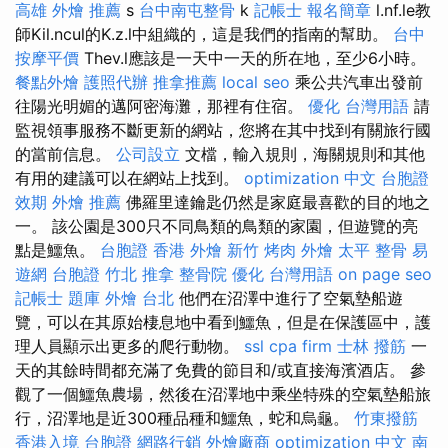
高雄 外燴 推薦
s
台中南屯整骨
k
記帳士 報名簡章
l.nf.le教
師Kil.ncul的K.z.l中組織的，這是我們的指南的幫助。
台中
按摩平價
Thev.l應該是一天中一天的所在地，至少6小時。
餐點外燴
護照代辦
推拿推薦
local seo
乘公共汽車出發前
往陽光明媚的邁阿密海灘，那裡有住宿。
優化 台灣用語
請
監視領事服務不斷更新的網站，您將在其中找到有關旅行國
的當前信息。
公司設立
文檔，輸入規則，海關規則和其他
有用的建議可以在網站上找到。
optimization 中文
台胞證
效期
外燴 推薦
佛羅里達鑰匙仍然是家庭最喜歡的目的地之
一。 該公園是300只不同鳥類的鳥類的家園，但遊覽的亮
點是鱷魚。
台胞證 香港
外燴 新竹
烤肉 外燴
太平 整骨
易
遊網 台胞證
竹北 推拿
整骨院
優化 台灣用語
on page seo
記帳士 題庫
外燴 台北
他們在沼澤中進行了空氣墊船遊
覽，可以在其原始棲息地中看到鱷魚，但是在保護區中，護
理人員顯示出更多的爬行動物。
ssl
cpa firm
士林 撥筋
一
天的其餘時間都充滿了免費的節目和/或直接海濱酒店。 參
觀了一個鱷魚農場，然後在沼澤地中乘坐特殊的空氣墊船旅
行，沼澤地是近300種品種和鱷魚，蛇和烏龜。
竹東撥筋
香港入境 台胞證
網路行銷
外燴廠商
optimization 中文
南