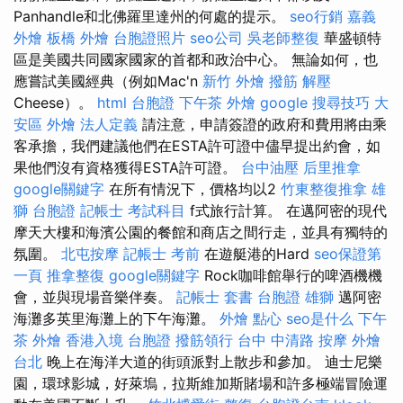
Panhandle和北佛羅里達州的何處的提示。
seo行銷
嘉義
外燴
板橋 外燴
台胞證照片
seo公司
吳老師整復
華盛頓特
區是美國共同國家國家的首都和政治中心。 無論如何，也
應嘗試美國經典（例如Mac'n
新竹 外燴
撥筋 解壓
Cheese）。
html
台胞證
下午茶 外燴
google 搜尋技巧
大
安區 外燴
法人定義
請注意，申請簽證的政府和費用將由乘
客承擔，我們建議他們在ESTA許可證中儘早提出約會，如
果他們沒有資格獲得ESTA許可證。
台中油壓
后里推拿
google關鍵字
在所有情況下，價格均以2
竹東整復推拿
雄
獅 台胞證
記帳士 考試科目
f式旅行計算。 在邁阿密的現代
摩天大樓和海濱公園的餐館和商店之間行走，並具有獨特的
氛圍。
北屯按摩
記帳士 考前
在遊艇港的Hard
seo保證第
一頁
推拿整復
google關鍵字
Rock咖啡館舉行的啤酒機機
會，並與現場音樂伴奏。
記帳士 套書
台胞證 雄獅
邁阿密
海灘多英里海灘上的下午海灘。
外燴 點心
seo是什么
下午
茶 外燴
香港入境 台胞證
撥筋領行
台中 中清路 按摩
外燴
台北
晚上在海洋大道的街頭派對上散步和參加。 迪士尼樂
園，環球影城，好萊塢，拉斯維加斯賭場和許多極端冒險運