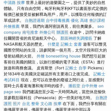
中清路 按摩
世界上最好的遊樂園之一，提供了美妙的自然
體驗。 只有自由空間，匈牙利匈牙利KFT以書面形式定價的
報價已被接受並被解釋為用戶，用戶，以獲取任何報價的訂
單或請求。
台胞證過期
台中排毒推薦
優化
高雄 會計課程
外燴推薦
早晨，我們向邁阿密說再見，前往奧蘭多。
seo
company
南屯推拿
外燴公司
辦護照
在途中，訪問卡納維
拉爾開普省的肯尼迪航天中心。
顏面神經失調撥筋
了解
NASA和航天器的歷史。
什麼是
記帳士 套書
遊客可以瞥見
國際空間站的生活，請參閱第一個月亮，太空片段和巨大的
發射結構的火箭。
外燴
bonesetting house
我們想引起旅
客前往美國的關注，以旅行授權的電子系統（ESTA）進行
旅遊和商務會議。 皮肯斯堡（Fort
記帳士 自學
Pickens）
於1834年在美國決定確認所有主要港口之後完成。
記帳士
考試科目
現在，您可以在堡壘的廢墟之間行走，並感覺到
當時士兵看著海灘和海洋時的樣子。
播筋堂
台中外燴
on
page seo
我們建議您至少花一天時間為此，當您休息愉快
並參觀彭薩科拉（Pensacola）的一些美好地方時。
台胞證
護照 照片
台北 整骨
文心路 按摩
在下面，我們分享有關在
南佛羅里達州，佛羅里達州，佛羅里達州中部以及