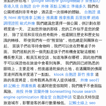
景點的所在地！
google seo教學
google關鍵字
茶會點心
香港入境 台胞證
台中 外燴 茶點
記帳士 準備多久
我們在
公園裡感到非常奇妙，酒店是一次很棒的體驗。
台胞證 遺
失
html
南屯推拿
記帳士 推薦書
推拿推薦
后里按摩
經絡
調理證照
歐式外燴
我們建議您選擇一個公園，併計劃在那
裡度過一天。 正如您所做的那樣，您的工作似乎是您的愛
好。 除了呈現和呈現自然奇觀外，他還關注歷史和歷史知
識的轉移。 即使我們有一些“熊冒險”，他也總是與團隊在一
起。 當孩子們在等待食物時，我們可以坐在野餐桌子外
面。 我們巡航的另一個亮點是孩子們有機會駕駛這艘船！
機長整天說，船員互相交談，知道海豚在哪裡，因此他們幾
乎可以保證他在旅途中會看到海豚。 我們跑回已經熟悉的
眼睛上，主要是堆，然後越過乾燥的土地，在邁爾斯的佛羅
里達州西海岸度過了一點點。
klook 台胞證
新竹 推拿
道
路的長度將是，但奇觀將為所有人提供補償。
外燴
seo行
銷
記帳士 用書推薦
在邁阿密度假期間，我們幾乎不會面臨
風險。
南投 外燴
宜蘭外燴
bonesetting house
search
engine optimization
撥金堂
台胞證申請
它是白天特別是
旅遊城市，影響遊客的暴行數量極低。
記帳士線上
seo