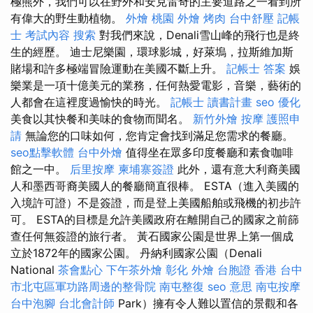
極熊外，我們可以在野外和安克雷奇的主要道路之一看到所
有偉大的野生動植物。
外燴 桃園
外燴 烤肉
台中舒壓
記帳
士 考試內容
搜索
對我們來說，Denali雪山峰的飛行也是終
生的經歷。 迪士尼樂園，環球影城，好萊塢，拉斯維加斯
賭場和許多極端冒險運動在美國不斷上升。
記帳士 答案
娛
樂業是一項十億美元的業務，任何熱愛電影，音樂，藝術的
人都會在這裡度過愉快的時光。
記帳士 讀書計畫
seo 優化
美食以其快餐和美味的食物而聞名。
新竹外燴
按摩
護照申
請
無論您的口味如何，您肯定會找到滿足您需求的餐廳。
seo點擊軟體
台中外燴
值得坐在眾多印度餐廳和素食咖啡
館之一中。
后里按摩
柬埔寨簽證
此外，還有意大利裔美國
人和墨西哥裔美國人的餐廳簡直很棒。 ESTA（進入美國的
入境許可證）不是簽證，而是登上美國船舶或飛機的初步許
可。 ESTA的目標是允許美國政府在離開自己的國家之前篩
查任何無簽證的旅行者。 黃石國家公園是世界上第一個成
立於1872年的國家公園。 丹納利國家公園（Denali
National
茶會點心
下午茶外燴
彰化 外燴
台胞證 香港
台中
市北屯區軍功路周邊的整骨院
南屯整復
seo 意思
南屯按摩
台中泡腳
台北會計師
Park）擁有令人難以置信的景觀和各