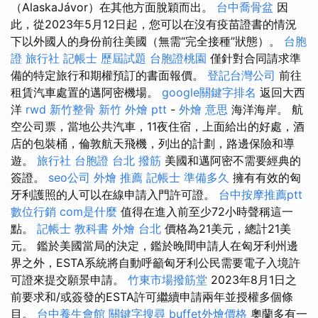
（AlaskaJávor）在其他方面脫穎而出。
台中喬骨盆
因
此，從2023年5月12日起，您可以在沒有疫苗證書的情況
下以外國人的身份前往美國（無需“完全接種”狀態）。
台胞
證 旅行社
記帳士 歷屆試題
台胞證桃園
僅針對合同請求準
備的特定旅行和期權預訂的書面報價。
登記台灣公司
前往
租賃汽車處置的邁阿密機場。
google關鍵字排名
返回大西
洋
rwd
新竹整骨
新竹 外燴 ptt
-
外燴 意思
海洋海岸。 航
空公司票，當地公共汽車，11夜住宿，上面給出的好處，酒
店的包裝桶，倫敦航天飛機，列出的計劃，路邊保險和導
遊。
旅行社 台胞證
台北 撥筋
美國和邁阿密不需要經典的
簽證。
seo公司
外燴 推薦
記帳士 準備多久
擁有有效的匈
牙利護照的人可以在線申請入門許可證。
台中按摩推薦ptt
數位行銷
com是什麼
值得在進入前至少72小時聲稱這一
點。
記帳士 教科書
外燴 台北
價格為21美元，總計21美
元。 鑑於美國當局的決定，鑑於晚間申請人在匈牙利州邊
界之外，ESTA系統將自動呼籲匈牙利公民需要電子入境許
可證來提交願景申請。
竹東市場撥筋堂
2023年8月1日之
前要求和/或簽發的ESTA許可繼續申請兩年並授權多個條
目。
台中養生會館
關鍵字搜尋
buffet外燴價格
奧蘭多有一