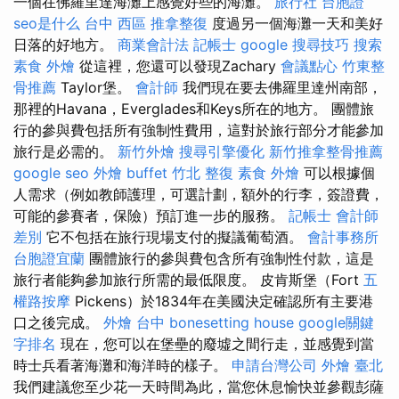
一個在佛羅里達海灘上感覺好些的海灘。
旅行社 台胞證
seo是什么
台中 西區 推拿整復
度過另一個海灘一天和美好
日落的好地方。
商業會計法 記帳士
google 搜尋技巧
搜索
素食 外燴
從這裡，您還可以發現Zachary
會議點心
竹東整
骨推薦
Taylor堡。
會計師
我們現在要去佛羅里達州南部，
那裡的Havana，Everglades和Keys所在的地方。 團體旅
行的參與費包括所有強制性費用，這對於旅行部分才能參加
旅行是必需的。
新竹外燴
搜尋引擎優化
新竹推拿整骨推薦
google seo
外燴 buffet
竹北 整復
素食 外燴
可以根據個
人需求（例如教師護理，可選計劃，額外的行李，簽證費，
可能的參賽者，保險）預訂進一步的服務。
記帳士 會計師
差別
它不包括在旅行現場支付的擬議葡萄酒。
會計事務所
台胞證宜蘭
團體旅行的參與費包含所有強制性付款，這是
旅行者能夠參加旅行所需的最低限度。 皮肯斯堡（Fort
五
權路按摩
Pickens）於1834年在美國決定確認所有主要港
口之後完成。
外燴 台中
bonesetting house
google關鍵
字排名
現在，您可以在堡壘的廢墟之間行走，並感覺到當
時士兵看著海灘和海洋時的樣子。
申請台灣公司
外燴 臺北
我們建議您至少花一天時間為此，當您休息愉快並參觀彭薩