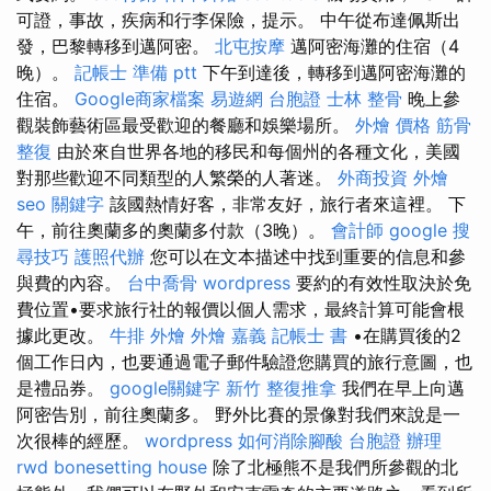
可證，事故，疾病和行李保險，提示。 中午從布達佩斯出
發，巴黎轉移到邁阿密。
北屯按摩
邁阿密海灘的住宿（4
晚）。
記帳士 準備 ptt
下午到達後，轉移到邁阿密海灘的
住宿。
Google商家檔案
易遊網 台胞證
士林 整骨
晚上參
觀裝飾藝術區最受歡迎的餐廳和娛樂場所。
外燴 價格
筋骨
整復
由於來自世界各地的移民和每個州的各種文化，美國
對那些歡迎不同類型的人繁榮的人著迷。
外商投資
外燴
seo 關鍵字
該國熱情好客，非常友好，旅行者來這裡。 下
午，前往奧蘭多的奧蘭多付款（3晚）。
會計師
google 搜
尋技巧
護照代辦
您可以在文本描述中找到重要的信息和參
與費的內容。
台中喬骨
wordpress
要約的有效性取決於免
費位置•要求旅行社的報價以個人需求，最終計算可能會根
據此更改。
牛排 外燴
外燴 嘉義
記帳士 書
•在購買後的2
個工作日內，也要通過電子郵件驗證您購買的旅行意圖，也
是禮品券。
google關鍵字
新竹 整復推拿
我們在早上向邁
阿密告別，前往奧蘭多。 野外比賽的景像對我們來說是一
次很棒的經歷。
wordpress
如何消除腳酸
台胞證 辦理
rwd
bonesetting house
除了北極熊不是我們所參觀的北