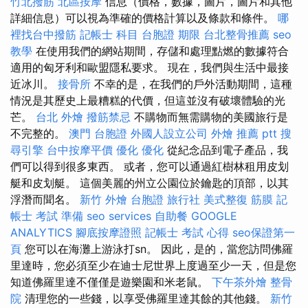
竹北撥筋
北區按摩
信息（價格，數據，圖片，圖片和其他
詳細信息）可以視為準確的價格計算以及條款和條件。
哪
裡找台中撥筋
記帳士 科目
台胞證 期限
台北整骨推薦
seo
教學
在使用我們的網站期間，存儲和處理點燃的數據符合
適用的匈牙利和歐盟隱私要求。 現在，我們與生活中最接
近冰川。
接骨所
不幸的是，在我們的戶外活動期間，這種
情況是其歷史上最糟糕的代價，但這並沒有破壞體驗的光
芒。
台北 外燴
撥筋禁忌
不購物而無需購物的美國旅行是
不完整的。
澳門 台胞證
外國人設立公司
外燴 推薦 ptt
搜
尋引擎
台中按摩平價
優化
優化
從紀念品到電子產品，我
們可以得到很多東西。 或者，您可以通過紅樹林租用皮划
艇和皮划艇。 這個美麗的州立公園位於鑰匙的頂部，以其
浮潛而聞名。
新竹 外燴
台胞證 旅行社
美式整復 筋膜
記
帳士 考試 準備
seo services
自助餐
GOOGLE
ANALYTICS
腳底按摩證照
記帳士 考試 心得
seo保證第一
頁
您可以在海灘上游泳打sn。 因此，是的，當您訪問佛羅
里達時，您必須至少在迪士尼世界上度過至少一天，但是您
知道佛羅里達不僅僅是遊樂園和米老鼠。
下午茶外燴
整骨
院
清理您的一些錢，以享受佛羅里達其餘的其他錢。
新竹