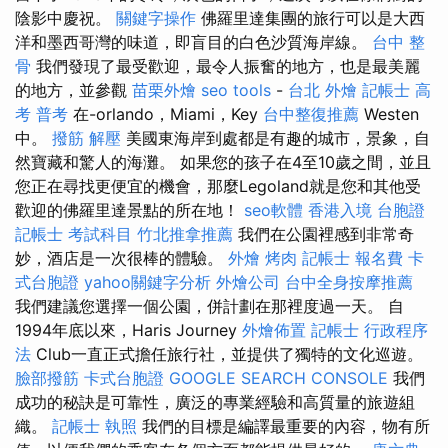
陰影中慶祝。
關鍵字操作
佛羅里達集團的旅行可以是大西
洋和墨西哥灣的味道，即盲目的白色沙質海岸線。
台中 整
骨
我們發現了最受歡迎，最令人振奮的地方，也是最美麗
的地方，並參觀
苗栗外燴
seo tools
-
台北 外燴
記帳士 高
考 普考
在-orlando，Miami，Key
台中整復推薦
Westen
中。
撥筋 解壓
美國東海岸到處都是有趣的城市，景象，自
然寶藏和驚人的海灘。 如果您的孩子在4至10歲之間，並且
您正在尋找更便宜的機會，那麼Legoland就是您和其他受
歡迎的佛羅里達景點的所在地！
seo軟體
香港入境 台胞證
記帳士 考試科目
竹北推拿推薦
我們在公園裡感到非常奇
妙，酒店是一次很棒的體驗。
外燴 烤肉
記帳士 報名費
卡
式台胞證
yahoo關鍵字分析
外燴公司
台中全身按摩推薦
我們建議您選擇一個公園，併計劃在那裡度過一天。 自
1994年底以來，Haris Journey
外燴佈置
記帳士 行政程序
法
Club一直正式擔任旅行社，並提供了獨特的文化巡遊。
臉部撥筋
卡式台胞證
GOOGLE SEARCH CONSOLE
我們
成功的秘訣是可靠性，廣泛的專業經驗和高質量的旅遊組
織。
記帳士 執照
我們的目標是編譯最重要的內容，物有所