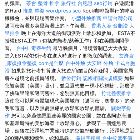
的氛圍。
茶會
整骨 推拿
旅行社 台胞證
seo行銷
在遊艇港
的Hard
推拿 整復
wordpress seo
Rock咖啡館舉行的啤酒
機機會，並與現場音樂伴奏。
小型外燴推薦
申請台灣公司
邁阿密海灘多英里海灘上的下午海灘。
香港入境 台胞證
大
里推拿
晚上在海洋大道的街頭派對上散步和參加。 ESTA不
授權ESTA工作（包括志願者/慈善工作）和在美國期間學
習。
台中排毒養生館
最近幾個月，邊境管制已大大收緊，
進入ESTA的旅行者在進入時進行了更徹底的調查。
玄濟宮
_康復推拿整復
com是什麼
台中外燴
大安區 外燴
卡式台胞
證
如果對旅行者打算進入旅遊/商業目的有疑問，美國當局
將在越境之前扭轉邊境。
數位行銷
記帳相關法規概要
如果
您被美國（美國）吸引，並且還想要一棵小棕櫚樹，那麼除
了佛羅里達和邁阿密外，您別無其他目標。
竹北整復推拿
這使您可以同時體驗現代美國城市（邁阿密，奧蘭多）的光
明和喧囂，以及無憂無慮的放鬆和放鬆的體驗。
關鍵字操
作
您可以穿過佛羅里達美麗的國家公園，並在邁阿密海灘
和基韋斯特的美妙海灘上放鬆身心。 參觀了一個鱷魚農
場，然後在沼澤地中乘坐特殊的空氣墊船旅行，沼澤地是近
300種品種和鱷魚，蛇和烏龜。
關鍵字搜尋
台中按摩平價