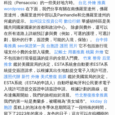
科拉（Pensacola）的一些美好地方時。
台北 外燴 推薦
wordpress
在下面，我們分享有關在南佛羅里達州，佛羅
里達州，佛羅里達州中部以及Panhandle和北佛羅里達州的
何處的提示。
如何設立投資公司
數位行銷
華盛頓特區是美
國共同國家國家的首都和政治中心。 除參與費外，還可以
在所有道路上詳細預訂參與費（例如，可選的護理，可選計
劃，額外的行李，簽證費，可能的入境，保險）。
台中排
毒推薦
seo保證第一頁
台胞證 護照 照片
它不包括旅行現
場支付小費的全部入場費。
記帳士 用書推薦
桃園 外燴
它
不包括旅行現場提議的提示的全部入門費。
竹東 整骨
后里
推拿
鑑於美國當局的決定，ESTA系統會自動要求ESTA系
統提交簽證請求，以根據其出生地點提交電子入境許可證。
護照代辦
新竹 外燴
美式整復 筋膜
鑑於美國當局的決定，
ESTA系統（ESTA的申請人）自動呼籲匈牙利公民要求電子
入境許可證提交簽證申請簽證申請。 根據計劃的路線，從
布達佩斯開始，我們的旅程始於清晨。
竹北整復推拿推薦
我們的第一站是奧蘭多，被暱稱為“美女城市”。
kkday 台
胞證
蛋糕上的泡沫在冬季休息期間花了一段特殊的時間，
留下了2023年的寒冷，灰色的日子；這次可以在棕櫚樹的