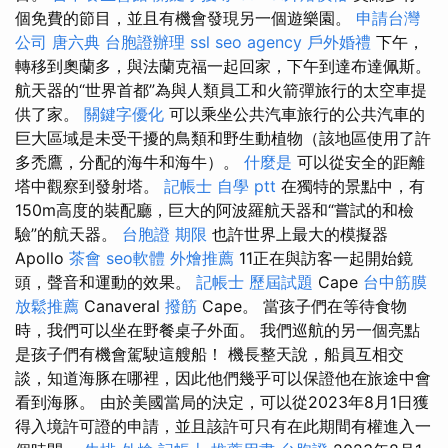
個免費的節目，並且有機會發現另一個遊樂園。
申請台灣
公司
唐六典
台胞證辦理
ssl
seo agency
戶外婚禮
下午，
轉移到奧蘭多，與法蘭克福一起回家，下午到達布達佩斯。
航天器的“世界首都”為與人類員工和火箭彈旅行的太空車提
供了家。
關鍵字優化
可以乘坐公共汽車旅行的公共汽車的
巨大區域是未受干擾的鳥類和野生動植物（該地區使用了許
多禿鷹，分配的海牛和海牛）。
什麼是
可以從安全的距離
塔中觀察到發射塔。
記帳士 自學 ptt
在獨特的景點中，有
150m高度的裝配廳，巨大的阿波羅航天器和“嘗試的和檢
驗”的航天器。
台胞證 期限
也許世界上最大的模擬器
Apollo
茶會
seo軟體
外燴推薦
11正在與訪客一起開始鏡
頭，聲音和運動的效果。
記帳士 歷屆試題
Cape
台中筋膜
放鬆推薦
Canaveral
撥筋
Cape。 當孩子們在等待食物
時，我們可以坐在野餐桌子外面。 我們巡航的另一個亮點
是孩子們有機會駕駛這艘船！ 機長整天說，船員互相交
談，知道海豚在哪裡，因此他們幾乎可以保證他在旅途中會
看到海豚。 由於美國當局的決定，可以從2023年8月1日獲
得入境許可證的申請，並且該許可只有在此期間有權進入一