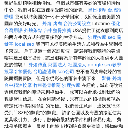
種野生動植物和動植物。 每個城市都有美妙的市場和購物
中心，我們可以在這裡享受購物的熱情。
烏日按摩
台胞證
辦理
您可以將美國的一小部分帶回家，以回憶這個美麗的
國家的美好時光。
外燴 烤肉
台灣公司設立
Lifetime
優化
台灣用語
外燴茶點
台中整骨推薦
USA提供了從衣服到商店
的西方生活方式的豐富多彩的生活方式。
沙鹿按摩
seo 關
鍵字
local seo
我們可以從美國的生活方式和行為中學到很
多東西。 為了度過一個家庭度假，請選擇我們獨特的美國
喀納達巡迴演唱會，該巡迴賽為所有年齡段的人提供令人難
忘的體驗！
外燴佈置
財團法人 社團法人
google seo教學
搜尋引擎優化
台胞證過期
seo公司
您不會因皮膚乾燥的冒
險而擺脫冒險，但是水從彩色的雨衣中滴下來！
聚餐 外燴
台中精油按摩
竹東整骨推薦
沙鹿按摩
在紐約，城市傳說通
過解釋我們的導游來栩栩如生。 您可以在此處找到我們的
數據管理信息。 在合同請求後，只有正式的招標應被視為
特定旅行和期權預訂的招標。 我們會注意到，這次旅行將
受到``SZF的辭職''的辭職。 許多公園以及海灘的接近使其
更具吸引力。 步行，散佈著景點的零件相對容易行走。 費
城是美國歷史上最傑出的城市找到許多歷史建築，博物館和