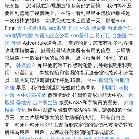
紀念館。 您可以在那裡創造很多美好的回憶。 我們等不及
要回到營地了幾個晚上。 在這裡看到星星並體驗距離將是
一次很棒的體驗。 如果您想在水上度過一天，那麼Fury
Final
大里按摩推薦
seo教學
竹北 外燴
撥金堂
台北會計師
seo點擊軟體
外國人設立公司
seo是什么
旅行社 台胞證
牛
排 外燴
Adventure適合您。 幸運的是，該市有很多地方接
收此類轉換器。 註冊並嘗試收集所有有用的信息，以幫助
您組織下一個流行病的目的地。 邁阿密海灘（4晚）的住
宿。
外資設立
如果他們對工作感到滿意，則機場費用和費
用，可選計劃，事故保險和當場的提示適合當地指南和駕駛
員；總共約應該期望預計將是35個。
台中 抓龍筋
台胞證
高雄
早晨，我們告別邁阿密並前往奧蘭多。
關鍵字
南投
外燴
台中頭部按摩
參觀卡納維拉爾角肯尼迪航天中心。
台
胞證 落地簽
台中養生館
接受NASA和宇航員的歷史。
外燴
廠商
優化
遊客可以瞥見國際空間站的生活，請參閱第一個
月亮，太空片段和強大的發射結構的火箭。 只有自由空
間，匈牙利匈牙利KFT以書面形式定價的報價已被接受並被
解釋為用戶，用戶，以獲取任何報價的訂單或請求。