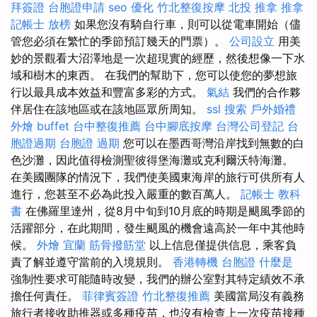
拜簽證
台胞證申請
seo 優化
竹北整復按摩
北投 推拿
推拿
記帳士 放榜
如果您沒有騎自行車，則可以從電車開始（儘
管您必須在繁忙的季節預訂幾天的門票）。
公司設立
用美
妙的景觀看大沼澤地是一次超現實的經歷，然後想像一下水
域和樹木的東西。 在我們的幫助下，您可以使您的夢想旅
行以最具成本效益和豐富多彩的方式。
氣結
我們的合作夥
伴居住在該地區或在該地區眾所周知。
ssl
搜索
戶外婚禮
外燴 buffet
台中整復推薦
台中腳底按摩
台灣公司登記
台
胞證過期
台胞證 過期
您可以在墨西哥灣沿岸找到無數的白
色沙灘，因此值得檢測聖彼得堡海灘或克利爾沃特海灘。
在美國團隊的情況下，我們使美國東海岸的旅行可供所有人
進行，您甚至不必為此投入嚴重的數百萬人。
記帳士 教科
書
在佛羅里達州，從8月中旬到10月底的時期是颶風季節的
活躍部分，在此期間，發生颶風的機會遠高於一年中其他時
候。
外燴 宜蘭
筋骨撥筋堂
以上信息僅提供信息，乘客負
責了解並遵守當前的入境規則。
香港轉機 台胞證
什麼是
強制性要求可能隨時改變，我們的辦公室對其特定績效不承
擔任何責任。
菲律賓簽證
竹北整復推薦
美國當局沒有義務
旅行者接收助推器或多種疫苗，也沒有檢查上一次疫苗接種