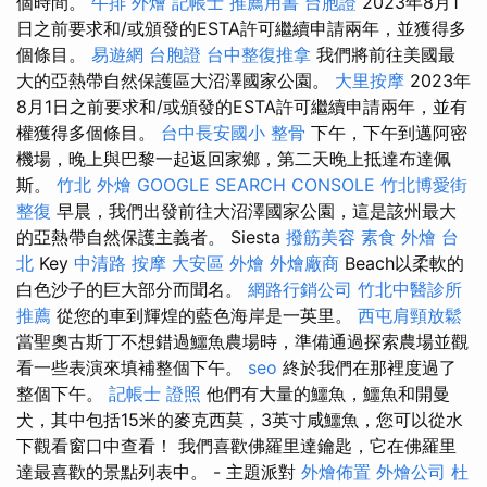
個時間。
牛排 外燴
記帳士 推薦用書
台胞證
2023年8月1
日之前要求和/或頒發的ESTA許可繼續申請兩年，並獲得多
個條目。
易遊網 台胞證
台中整復推拿
我們將前往美國最
大的亞熱帶自然保護區大沼澤國家公園。
大里按摩
2023年
8月1日之前要求和/或頒發的ESTA許可繼續申請兩年，並有
權獲得多個條目。
台中長安國小 整骨
下午，下午到邁阿密
機場，晚上與巴黎一起返回家鄉，第二天晚上抵達布達佩
斯。
竹北 外燴
GOOGLE SEARCH CONSOLE
竹北博愛街
整復
早晨，我們出發前往大沼澤國家公園，這是該州最大
的亞熱帶自然保護主義者。 Siesta
撥筋美容
素食 外燴 台
北
Key
中清路 按摩
大安區 外燴
外燴廠商
Beach以柔軟的
白色沙子的巨大部分而聞名。
網路行銷公司
竹北中醫診所
推薦
從您的車到輝煌的藍色海岸是一英里。
西屯肩頸放鬆
當聖奧古斯丁不想錯過鱷魚農場時，準備通過探索農場並觀
看一些表演來填補整個下午。
seo
終於我們在那裡度過了
整個下午。
記帳士 證照
他們有大量的鱷魚，鱷魚和開曼
犬，其中包括15米的麥克西莫，3英寸咸鱷魚，您可以從水
下觀看窗口中查看！ 我們喜歡佛羅里達鑰匙，它在佛羅里
達最喜歡的景點列表中。 - 主題派對
外燴佈置
外燴公司
杜