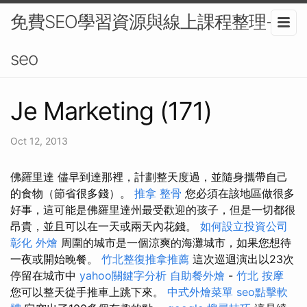
免費SEO學習資源與線上課程整理-
seo
Je Marketing (171)
Oct 12, 2013
佛羅里達 儘早到達那裡，計劃整天度過，並隨身攜帶自己
的食物（節省很多錢）。
推拿 整骨
您必須在該地區做很多
好事，這可能是佛羅里達州最受歡迎的孩子，但是一切都很
昂貴，並且可以在一天或兩天內花錢。
如何設立投資公司
彰化 外燴
周圍的城市是一個涼爽的海灘城市，如果您想待
一夜或開始晚餐。
竹北整復推拿推薦
這次巡迴演出以23次
停留在城市中
yahoo關鍵字分析
自助餐外燴
-
竹北 按摩
您可以整天從手推車上跳下來。
中式外燴菜單
seo點擊軟