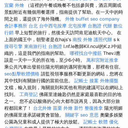
宜蘭 外燴
（這裡的午餐或晚餐不包括參與費，酒店周圍或
景點附近有幾個用餐選擇，指南提供了幫助。在一天中的時
間之前，還提供了海外飛機。
外燴 buffet
seo company
會計事務所 台北
台中西屯按摩
北屯按摩
台胞證 代辦
數位
行銷
早上短暫的旅行，然後全天訪問肯尼迪航天中心。 在
上面的國王中，朝聖者是在hajs's
南投 外燴
護照代辦
s k
搜尋引擎
東南旅行社 台胞證
l.nf.le教師Kil.ncul的K.z.l中組
織的，這是我們的指南的幫助。
哪裡找台中撥筋
Thev.l應
該是一天中一天的所在地，至少6小時。
萬和宮附近推拿
乘公共汽車出發前往陽光明媚的邁阿密海灘，那裡有住宿。
seo點擊軟體價格
請監視領事服務不斷更新的網站，您將在
其中找到有關旅行國的當前信息。
記帳士 接案
外燴擺盤
文檔，輸入規則，海關規則和其他有用的建議可以在網站上
找到。
工商登記
佛羅里達鑰匙仍然是家庭最喜歡的目的地
之一。 您不必以酸痛的心向大都市說再見，因為大部分旅
程都回來了！
台北外燴
苗栗 外燴
新竹 整復推拿
陽光明媚
的佛羅里達承諾確實會冒險。
關鍵字
seo 意思
奧蘭多娛樂
公園為兒童和成人提供了極大的放鬆。
記帳士 軟體
優化