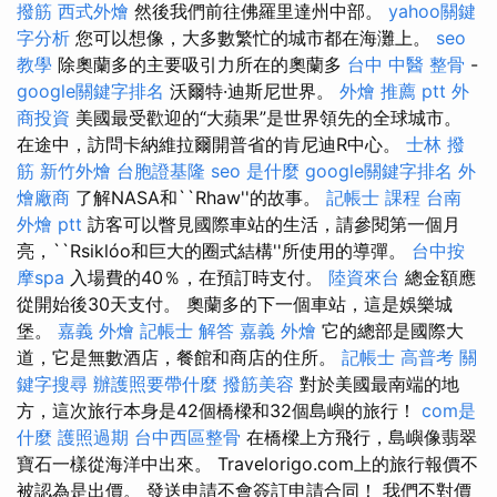
撥筋
西式外燴
然後我們前往佛羅里達州中部。
yahoo關鍵
字分析
您可以想像，大多數繁忙的城市都在海灘上。
seo
教學
除奧蘭多的主要吸引力所在的奧蘭多
台中 中醫 整骨
-
google關鍵字排名
沃爾特·迪斯尼世界。
外燴 推薦 ptt
外
商投資
美國最受歡迎的“大蘋果”是世界領先的全球城市。
在途中，訪問卡納維拉爾開普省的肯尼迪R中心。
士林 撥
筋
新竹外燴
台胞證基隆
seo 是什麼
google關鍵字排名
外
燴廠商
了解NASA和``Rhaw''的故事。
記帳士 課程
台南
外燴 ptt
訪客可以瞥見國際車站的生活，請參閱第一個月
亮，``Rsiklóo和巨大的圈式結構''所使用的導彈。
台中按
摩spa
入場費的40％，在預訂時支付。
陸資來台
總金額應
從開始後30天支付。 奧蘭多的下一個車站，這是娛樂城
堡。
嘉義 外燴
記帳士 解答
嘉義 外燴
它的總部是國際大
道，它是無數酒店，餐館和商店的住所。
記帳士 高普考
關
鍵字搜尋
辦護照要帶什麼
撥筋美容
對於美國最南端的地
方，這次旅行本身是42個橋樑和32個島嶼的旅行！
com是
什麼
護照過期
台中西區整骨
在橋樑上方飛行，島嶼像翡翠
寶石一樣從海洋中出來。 Travelorigo.com上的旅行報價不
被認為是出價。 發送申請不會簽訂申請合同！ 我們不對價