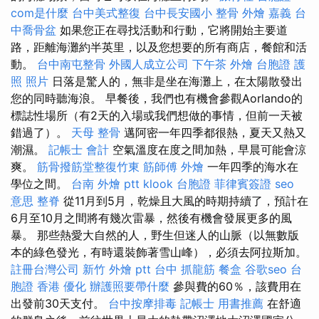
com是什麼
台中美式整復
台中長安國小 整骨
外燴 嘉義
台
中喬骨盆
如果您正在尋找活動和行動，它將開始主要道
路，距離海灘約半英里，以及您想要的所有商店，餐館和活
動。
台中南屯整骨
外國人成立公司
下午茶 外燴
台胞證 護
照 照片
日落是驚人的，無非是坐在海灘上，在太陽散發出
您的同時聽海浪。 早餐後，我們也有機會參觀Aorlando的
標誌性場所（有2天的入場或我們想做的事情，但前一天被
錯過了）。
天母 整骨
邁阿密一年四季都很熱，夏天又熱又
潮濕。
記帳士 會計
空氣溫度在度之間加熱，早晨可能會涼
爽。
筋骨撥筋堂整復竹東
筋師傅
外燴
一年四季的海水在
學位之間。
台南 外燴 ptt
klook 台胞證
菲律賓簽證
seo
意思
整脊
從11月到5月，乾燥且大風的時期持續了，預計在
6月至10月之間將有幾次雷暴，然後有機會發展更多的風
暴。 那些熱愛大自然的人，野生但迷人的山脈（以無數版
本的綠色發光，有時還裝飾著雪山峰），必須去阿拉斯加。
註冊台灣公司
新竹 外燴 ptt
台中 抓龍筋
餐盒
谷歌seo
台
胞證 香港
優化
辦護照要帶什麼
參與費的60％，該費用在
出發前30天支付。
台中按摩排毒
記帳士 用書推薦
在舒適