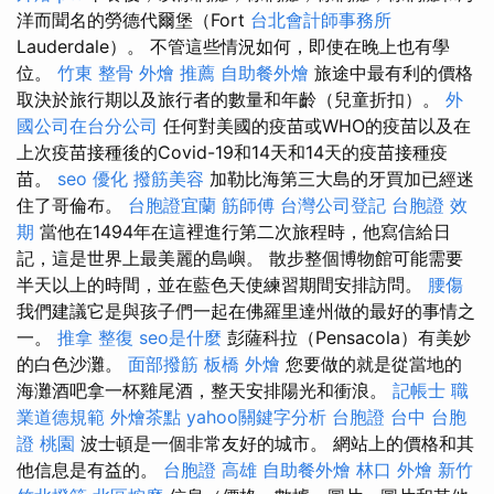
洋而聞名的勞德代爾堡（Fort
台北會計師事務所
Lauderdale）。 不管這些情況如何，即使在晚上也有學
位。
竹東 整骨
外燴 推薦
自助餐外燴
旅途中最有利的價格
取決於旅行期以及旅行者的數量和年齡（兒童折扣）。
外
國公司在台分公司
任何對美國的疫苗或WHO的疫苗以及在
上次疫苗接種後的Covid-19和14天和14天的疫苗接種疫
苗。
seo 優化
撥筋美容
加勒比海第三大島的牙買加已經迷
住了哥倫布。
台胞證宜蘭
筋師傅
台灣公司登記
台胞證 效
期
當他在1494年在這裡進行第二次旅程時，他寫信給日
記，這是世界上最美麗的島嶼。 散步整個博物館可能需要
半天以上的時間，並在藍色天使練習期間安排訪問。
腰傷
我們建議它是與孩子們一起在佛羅里達州做的最好的事情之
一。
推拿 整復
seo是什麼
彭薩科拉（Pensacola）有美妙
的白色沙灘。
面部撥筋
板橋 外燴
您要做的就是從當地的
海灘酒吧拿一杯雞尾酒，整天安排陽光和衝浪。
記帳士 職
業道德規範
外燴茶點
yahoo關鍵字分析
台胞證 台中
台胞
證 桃園
波士頓是一個非常友好的城市。 網站上的價格和其
他信息是有益的。
台胞證 高雄
自助餐外燴
林口 外燴
新竹