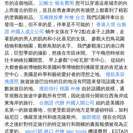
市的這個地區。
記帳士 報名費用
您可以穿過這座城市的向
上而復古的部分，並且在舊倉庫的所有牆壁上都看到了精彩
的塗鴉藝術品。
五權路按摩
外燴 台北
我們試圖停車出去
發現一點，但不幸的是，停車是不可能的！
香港入境 台胞
證
外國人成立公司
蝸牛女孩在下午2點在桌子上跳舞，走
著肌肉的男人的肌肉和小比基尼的女孩。 參觀火烈鳥花園
植物和動物園，觀察鳥類的名字。 我們參觀港口的港口商
店，巨型季節的攝影，然後在市區休閒。 下午晚些時候前
往卡納維拉爾開普。 早上參觀“小哈瓦那”市中心。 從紐約
大都會藝術博物館和美國科學博物館到佛羅里達的肯尼迪太
空中心，美國是科學和藝術愛好者的理想之地。
撥筋美容
換護照
旅遊旅遊巴拉特的目的地沒有問題來發現該國大多
數旅遊目的地。
撥筋領行
桃園 外燴
由於該國的規模，通
常很難在旅途中參觀所有空間，因此值得分開前往西海岸或
東海岸的旅行。
台胞證 代辦
外國人開公司
紐約是美國排
名第一的旅遊勝地，但更受歡迎的地方是華盛頓特區，加利
福尼亞，佛羅里達州和德克薩斯州。
臉部撥筋
僅在合同請
求之後針對特定旅行的特定旅行和期權的書面報價被視為正
式要約。
seo行銷
林口 外燴
seo tools
機場費用，ESTA許