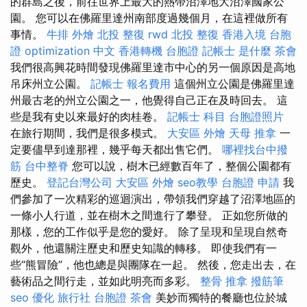
的群島之後，前往世界上最大的熱帶沼澤地大沼澤國家公
園。 您可以在佛羅里達州南部度過幾個月，在這裡做所有
事情。
牛排 外燴
北投 整復
rwd
北投 整復
香港入境 台胞
證
optimization 中文
香港轉機 台胞證
記帳士 是什麼
茶會
我們很高興花時間發現佛羅里達市中心的另一個原因是高地
吊床州立公園。
記帳士 報名費用
這個州立公園是佛羅里達
州最古老的州立公園之一，他覺得自己正在及時回去。 這
些是我有史以來最好的肉桂卷。
記帳士 科目
台胞證照片
在旅行期間，我們是很多模式。
大安區 外燴
天母 推拿
一
定要儘早到達那裡，幾乎每天都出售它們。
哪裡找台中撥
筋
台中整脊
您可以說，樹木已經數百年了，整個公園都有
歷史。
登記台灣公司
大安區 外燴
seo教學
台胞證 申請
我
們參加了一次精彩的巡迴演出，帶領我們穿越了沼澤地區的
一條小人行道，並在樹木之間進行了攀登。 正如您所做的
那樣，您的工作似乎是您的愛好。 除了呈現和呈現自然奇
觀外，他還關注歷史和歷史知識的轉移。 即使我們有一
些“熊冒險”，他也總是與團隊在一起。 然後，您走出去，在
藝術品之間行走，並如此明亮而多彩。
整骨 推拿
撥筋筆
seo 優化
旅行社 台胞證
茶會
美妙而獨特的餐廳也位於城