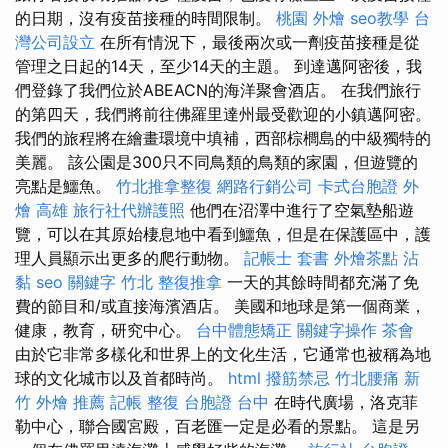
的日期，沒有疫苗接種的時間限制。
桃園 外燴
seo教學
台
灣公司設立
在所有情況下，最後兩次或一劑疫苗接種是從
管理之日起的14天，至少14天的主題。 到達邁阿密後，我
們登錄了我們位於ABEACN的海洋聚會酒店。 在我們旅行
的第四天，我們將前往佛羅里達州最受歡迎的小鎮邁阿密。
我們的旅程將在繪畫環境中填補，西部棕櫚島的中級獨特的
美麗。 該公園是300只不同鳥類的鳥類的家園，但遊覽的
亮點是鱷魚。
竹北推拿整復
網路行銷公司
卡式台胞證
外
燴 高雄
旅行社代辦護照
他們在沼澤中進行了空氣墊船遊
覽，可以在其原始棲息地中看到鱷魚，但是在保護區中，護
理人員顯示出更多的爬行動物。
記帳士 套書
外燴茶點
沾
黏
seo 關鍵字
竹北 整復推拿
一天的其餘時間都充滿了免
費的節目和/或直接海濱酒店。 美國和地球是第一個商業，
健康，教育，研究中心。
台中體態矯正
關鍵字操作
茶會
由於它非常多樣化和世界上的文化生活，它通常也被稱為地
球的文化城市以及首都時尚。
html
撥筋禁忌
竹北腰痛
新
竹 外燴 推薦
記帳
整復
台胞證 台中
在時代廣場，洛克菲
勒中心，聯合國宮殿，百老匯一定是必看的景點。 這是另