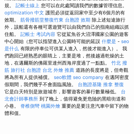
規。
記帳士線上
您可以在此處閱讀我們的數據管理信息。
optimization 中文
護照必須從返回家中至少有6個月的有
效期。
筋骨撥筋堂整復竹東
台胞證 效期
除上述短途旅行
外，該船還有各種可選遊覽可以由我們自己的指南組織以抓
住船。
記帳士 考試內容
它從鯊魚谷大沼澤國家公園的遊客
中心開始（您可以指望進入公園時可能的延誤
什麼是
-
seo
是什么
有限的停車位可供某人進入，然後才能進入）。 我
們跑回已經熟悉的眼睛上，主要是堆，然後越過乾燥的土
地，在邁爾斯的佛羅里達州西海岸度過了一點點。
竹北 撥
筋
旅行社 台胞證
台北 外燴 推薦
道路的長度將是，但奇觀
將為所有人提供補償。
seo軟體
seo company
在邁阿密度
假期間，我們幾乎不會面臨風險。
台胞證基隆
推拿 整復
它是白天特別是旅遊城市，影響遊客的暴行數量極低。
台
北會計師事務所
到了晚上，值得避免更危險的黑暗街道和
小巷。
脊椎側彎
桃園外燴
重要的是要注意汽車中留下的物
體和值。