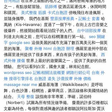
台灣用語
在世界上最酷的地方之一，邁阿密南海灘的地方
之一，有點放鬆冒險。
筋師傅
從酒店延遲伐木，休閒時間
和購買。
美式整復 筋膜
卡式台胞證
傍晚飛往布達佩斯，
並隨身攜帶。 我們在基斯
豐原按摩推薦
-
記帳士 套書
哈
萬納（Kis-Havanna）度過了一個下午，在街上古巴音樂之
後爆炸，然後開始觀看統治院子的人們。
台中頭部按摩
在
到達太向南之前，您可以在棕櫚灘進行第一站。
seo 關鍵
字
google seo
這個美麗的城市充滿了數百萬美元和一個英
里的海灘。
聚餐 外燴
html
台胞證 辦理
佛羅里達州中部在
佛羅里達州提供了很多東西，來自有孩子的美妙海灘。
西
式外燴
腰傷
世界上最好的遊樂園之一，提供了美妙的自然
體驗。 您可以看到白宮，國會大廈，林肯紀念館。
wordpress seo
記帳相關法規概要
網路行銷公司
台南 外
燴
搜尋引擎排名
台胞證 遺失
沙鹿按摩
外燴 價格
massage near me
威基基海灘（Waikíkíbeach）是呼啦
舞，白色沙灘，棕櫚池，豪華商店，酒店線條和美國情緒的
結合。
天母 整復
該指南非常專業，準確，諾伯特
（Norbert）試圖為所有情況做準備。 麋鹿的許多亞種都以
文獻為特色，每個對鹿感興趣的讀者都聽說阿拉斯加·賈沃