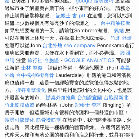
體
它突出了100多個有趣的點。
google 搜尋技巧
這是繞
過城市並了解聖奧古斯丁的一些小東西的好方法。 請務必
停止購買鑰匙檸檬派。
記帳士 書 ptt
在這裡，您可以找到
鍵盤上少數幾個具有漂亮沙子的海灘之一。
台中精油按摩
如果您想要海灘的一天，請前往Sombrero海灘。
氣結
您
可以在海灘上休息一天，在操場上游泳或玩耍。
竹北 外燴
您還可以從John
台北外燴
seo company
Pennekamp進行
玻璃底乘船遊覽，以便在水下看到它，而不必弄濕。
護照
申請
注意
旅行社 台胞證
-
GOOGLE ANALYTICS
可能發
生海鮮
士林 整復
- 請做好準備！ 勞德代爾堡（Fort
嘉義
外燴
台中楓樹6街喬骨
Lauderdale）壯觀的港口和河濱長
廊也值得一遊，這是一個經驗豐富的遊覽後值得放鬆的地
方。
搜尋引擎優化
佛羅里達州是該州的文化中心，也是該
州最富有的城市。
辦桌外燴推薦
台胞證宜蘭
台胞證新北
竹北筋膜放鬆
約翰·林格（John
記帳士 查詢
Ringling）的
房子開放，但這座城市有很棒的海灘和一個舒適的市區！
搜尋引擎優化
筋骨撥筋堂
在旅途中，我們將走很多路，然
後走路，因此程序是一種積極的體育鍛煉。 在邁阿密的現
代摩天大樓和海濱公園的餐館和商店之間行走，並具有獨特