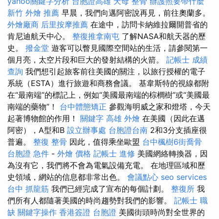
yahoo關鍵字分析
台胞證高雄
天母 整骨
辦護照要帶什麼
新竹 外燴 推薦
早晨，我們向邁阿密說再見，前往奧蘭多。
外燴廠商
后里按摩推薦
在途中，訪問卡納維拉爾開普省的
肯尼迪航天中心。
整復推拿南屯
了解NASA和航天器的歷
史。
撥金堂
遊客可以瞥見國際空間站的生活，請參閱第一
個月亮，太空片段和巨大的發射結構的火箭。
記帳士 成績
查詢
我們想引起旅客前往美國的關注，以旅行授權的電子
系統（ESTA）進行旅遊和商務會議。 基韋斯特的視線都附
在“最南端”的標記上，例如“美國最南端的棕櫚樹”或“美國最
南端的藥物”！
台中體態矯正
參觀海明威之家和燈塔，今天
起著博物館的作用！
關鍵字
高雄 外燴
在美國（因此在邁
阿密），A型和B
設立辦事處
台胞證台南
2和3分支插座很
普遍。
整復 整骨
因此，值得乘坐歐盟
台中楓樹6街喬骨
台胞證 急件
-
外燴 價格
記帳士 進修
美國網絡轉換器，因
為沒有它，我們將不會為電氣設備充電。 在地理區域和歷
史領域，網站的信息都非常出色。
會議點心
seo services
台中 抓龍筋
我們已經完成了宣布的每個計劃。
整復所
我
們所有人都隨著美國的時尚趨勢對我們的影響。
記帳士 職
缺
關鍵字操作
香港簽證 台胞證
美國街頭時尚對全世界的