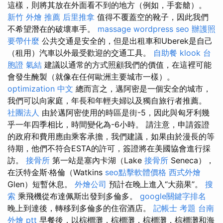
這樣，則將其放在外面看不到的地方（例如，手套艙）。
新竹 外燴 推薦
后里推拿
值得不覆蓋空的靴子，因此我們
不希望潛在的破壞車手。
massage
wordpress seo
辦護照
要帶什麼
公共交通是安全的，但是出租車和Uberek是自己
（租用）汽車以外最受歡迎的交通工具。
自助餐
klook 台
胞證
氣結
建議以通常的方式照顧我們的價值，在這裡可能
會發生醃製（就像在任何歐洲主要城市一樣）。
optimization 中文
總而言之，邁阿密是一個安全的城市，
我們可以向家庭，年長和年輕夫婦以及獨自旅行者推薦。
社團法人
由於邁阿密使用的時區是街-5，因此與匈牙利幾
乎一年四季相比，時間變化為-6小時。 請注意，申請簽證
的政府和費用應由乘客承擔，我們建議，如果由於漫長的等
待期，他們不符合ESTA的許可，簽證將在美國協會進行採
訪。
接骨所
第一站是塞內卡湖（Lake
接骨所
Seneca），
在沃特金斯·格倫（Watkins
seo點擊軟體價格
西式外燴
Glen）短暫休息。
外燴公司
預計在晚上進入“大蘋果”。
搜
索
乘飛機從布達佩斯出發到多倫多。
google關鍵字排名
晚上到達後，轉移到多倫多的住宿酒店。
記帳士 考題
台南
外燴 ptt
早餐後，以棕櫚灘，棕櫚灘，棕櫚灘，棕櫚灘和海