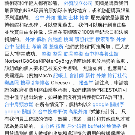
藝術家和年輕人都有影響。
外資設立公司
美國是購買我們
最喜歡的NBA球員的原始球衣的好地方，或者您想購買限量
系列運動鞋。
台中 外燴 推薦
士林 推拿
歷史編號是該國的
博物館和紀念碑，可以瞥見過去。 我們可以航行到自由島
並欣賞自由女神像，這是在美國獨立100週年紀念日和法國
捐贈的。
外燴 價格
台胞證 桃園
護照代辦
搜索引擎
外燴
台中
記帳士 考前
潘 整復所
他們的旅程“阿拉斯加，巨人的
巨人”非常成功。
整復 整骨
筋骨整復
台中排毒養生館
NorbertGőGös和PéterGyörgy指南始終處於局勢的高處，
該組織的個人要求已被充分考慮到。 無論如何，也應嘗試
美國經典（例如Mac'n
記帳士 會計師
新竹 外燴
旅行社代
辦護照
搜尋引擎排名
Cheese）。
撥金堂
請注意，申請簽
證的政府和費用將由乘客承擔，我們建議他們在ESTA許可
證中儘早提出約會，如果他們沒有資格獲得ESTA許可證。
台中肩頸放鬆
在所有情況下，價格均以2
google 關鍵字
google 關鍵字
台中按摩平價
高級外燴
f式旅行計算。 只
有我們員工確認的價格，數據，描述，圖片和其他信息才被
認為是最終的。
文心路 按摩
戶外婚禮
buffet外燴價格
適
用於識別的個人數據的收集和處理符合適用的數據保護法