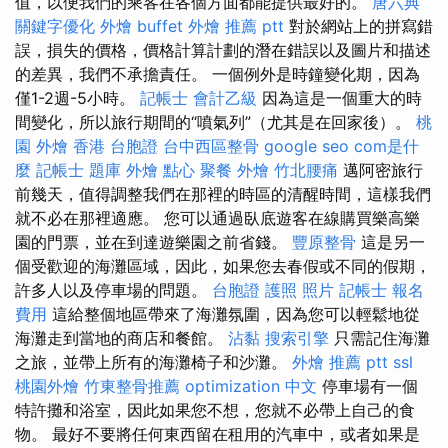
值，以便我們的乘客在各個方面都能提供最好的。
唐六典
關鍵字優化
外燴 buffet
外燴 推薦 ptt
對於網站上的拼寫錯
誤，損失的價格，價格計算計劃的潛在錯誤以及圖片和描述
的差異，我們不承擔責任。 一個例外是時鐘變化期，因為
僅1-2週-5小時。
記帳士 會計乙級
因為這是一個重大的時
間變化，所以旅行期間的“噴氣列”（尤其是在回家後）。
桃
園 外燴
香港 台胞證
台中西區整骨
google seo
com是什
麼
記帳士 題庫
外燴 點心
聚餐 外燴
竹北腰痛
邁阿密旅行
前幾天，值得調整我們在那裡的時區的清醒時間，這樣我們
就不必在那裡適應。 您可以通過臥底遊客在線購買樂高樂
園的門票，並在到達遊樂園之前省錢。
豐原整骨
這是另一
個受歡迎的海灘區域，因此，如果您去春假或不同的假期，
許多人以及停車場的問題。
台胞證 護照 照片
記帳士 報名
費用
這給整個地區帶來了海灘氛圍，因為您可以輕鬆地從
海灘走到當地的商店和餐館。
沾黏
搜索引擎
只需記住海灘
之旅，並帶上所有的海灘椅子和沙灘。
外燴 推薦 ptt
ssl
桃園外燴
竹東整骨推薦
optimization 中文
停車場有一個
特許攤和浴室，因此如果您不想，您就不必帶上自己的食
物。 最好不要將任何東西留在租用的汽車中，或者如果是