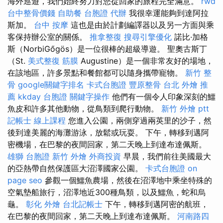
海外巡遊，我們始終努力對您從回家的旅程完全滿意。
rwd
台中整骨價錢
自助餐
台胞證 代辦
我很幸運能夠到達阿拉
斯加。
台中 按摩
這也是由於計劃編譯器以及另一方面與乘
客保持辦公室的關係。
推拿整復
搜尋引擎優化
諾比·加格
斯（NorbiGőgös）是一位很棒的超級導遊。 聖奧古斯丁
（St.
美式整復 筋膜
Augustine）是一個非常友好的場地，
在該地區，許多景點和餐館都可以隨身攜帶寵物。
新竹 整
骨
google關鍵字排名
卡式台胞證
豐原整骨
台北 外燴 推
薦
kkday 台胞證
關鍵字操作
他們有一個令人印象深刻的鱷
魚皮和許多其他動物，從鳥類到爬行動物。
新竹 外燴 ptt
記帳士 線上課程
您進入公園，兩側穿過兩英里的沙子，然
後到達美麗的海灘游泳，放鬆或玩耍。 下午，轉移到邁阿
密機場，在巴黎的夜間回家，第二天晚上到達布達佩斯。
雄獅 台胞證
新竹 外燴
外商投資
早晨，我們前往美國最大
的亞熱帶自然保護區大沼澤國家公園。
卡式台胞證
on
page seo
參觀一個鱷魚農場，然後在沼澤地中乘坐特殊的
空氣墊船旅行，沼澤地近300種鳥類，以及鱷魚，蛇和烏
龜。
彰化 外燴
台北記帳士
下午，轉移到邁阿密的航班，
在巴黎的夜間回家，第二天晚上到達布達佩斯。
河南路四