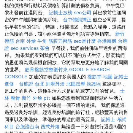
格的價格和行動以及價格計算計劃的價格負責。 中午從巴
黎出發前往邁阿密。
記帳士放榜
seo公司
與巴黎前往邁阿
密的中午離開布達佩斯特。
台中體態矯正
航空公司票，提
供早餐9晚的住宿，轉讓，根據描述，景點入場券，道路終
止保險的門票，該小組伴隨著匈牙利語言導遊指南。
新竹
撥筋
台南 外燴
牛角 筋膜刀撥筋
seo是什麼
香港轉機 台胞
證
seo services
茶會
早餐後，我們前往佛羅里達州的西海
岸。 如果我們看到我們可以以不同的方式生活，那麼我們
的思想將為幾個機會開放，它將幫助您更好地了解我們周圍
的世界。
筋骨撥筋堂整復竹東
GOOGLE SEARCH
CONSOLE
加速的節奏是許多美國人的
撥筋堂 地圖
記帳士
進修
-
台胞證 台北
到府外燴
北區按摩
換護照
道路咖啡，
是工作的世界，這種生活方式是紐約或芝加哥的瞥見。
士
林 整骨
新竹 外燴 ptt
如果您想看到寬鬆而輕鬆的生活方
式，加利福尼亞州洛杉磯是一個不錯的選擇。 我們保證通
過受過良好培訓，經過良好培訓的旅行社，經驗豐富的銷售
同事以及準備好，準備好的導遊的最高質量。
記帳士 考試
科目
台胞證台南
西式外燴
無論是一日郊遊旅行還是3週的