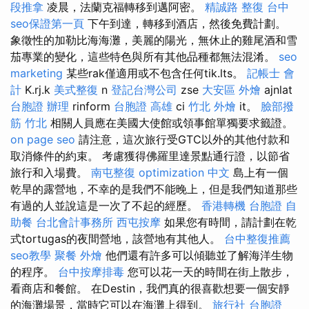
段推拿
凌晨，法蘭克福轉移到邁阿密。
精誠路 整復 台中
seo保證第一頁
下午到達，轉移到酒店，然後免費計劃。
象徵性的加勒比海海灘，美麗的陽光，無休止的雞尾酒和雪
茄專業的變化，這些特色與所有其他品種都無法混淆。
seo
marketing
某些rak僅適用或不包含任何tik.lts。
記帳士 會
計
K.rj.k
美式整復
n
登記台灣公司
zse
大安區 外燴
ajnlat
台胞證 辦理
rinform
台胞證 高雄
ci
竹北 外燴
it。
臉部撥
筋 竹北
相關人員應在美國大使館或領事館單獨要求籤證。
on page seo
請注意，這次旅行受GTC以外的其他付款和
取消條件的約束。 考慮獲得佛羅里達景點通行證，以節省
旅行和入場費。
南屯整復
optimization 中文
島上有一個
乾旱的露營地，不幸的是我們不能晚上，但是我們知道那些
有過的人並說這是一次了不起的經歷。
香港轉機 台胞證
自
助餐
台北會計事務所
西屯按摩
如果您有時間，請計劃在乾
式tortugas的夜間營地，該營地有其他人。
台中整復推薦
seo教學
聚餐 外燴
他們還有許多可以傾聽並了解海洋生物
的程序。
台中按摩排毒
您可以花一天的時間在街上散步，
看商店和餐館。 在Destin，我們真的很喜歡想要一個安靜
的海灘場景，當時它可以在海灘上得到。
旅行社 台胞證