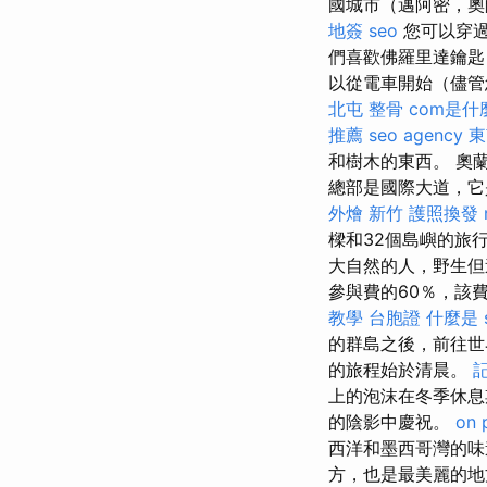
國城市（邁阿密，奧
地簽
seo
您可以穿過
們喜歡佛羅里達鑰匙
以從電車開始（儘管
北屯 整骨
com是什
推薦
seo agency
東
和樹木的東西。 奧
總部是國際大道，它
外燴 新竹
護照換發
樑和32個島嶼的旅
大自然的人，野生但
參與費的60％，該費
教學
台胞證
什麼是
的群島之後，前往世
的旅程始於清晨。
上的泡沫在冬季休息
的陰影中慶祝。
on 
西洋和墨西哥灣的味
方，也是最美麗的