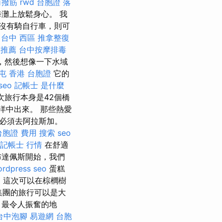
角撥筋
rwd
台胞證 落
灘上放鬆身心。 我
沒有騎自行車，則可
台中 西區 推拿整復
摩推薦
台中按摩排毒
，然後想像一下水域
屯
香港 台胞證
它的
seo
記帳士 是什麼
旅行本身是42個橋
洋中出來。 那些熱愛
必須去阿拉斯加。
台胞證 費用
搜索
seo
記帳士 行情
在舒適
布達佩斯開始，我們
rdpress seo
蛋糕
；這次可以在棕櫚樹
集團的旅行可以是大
，最令人振奮的地
台中泡腳
易遊網 台胞