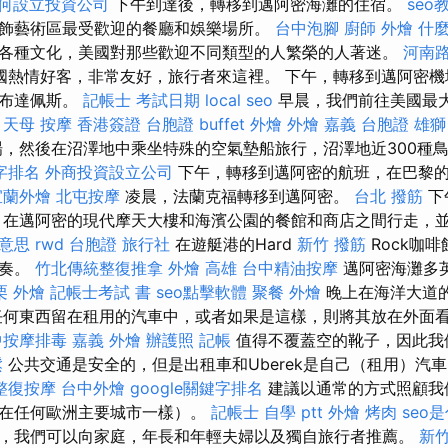
何設立投資公司
下午到達後，轉移到邁阿密海灘的住宿。
seo
飾藝術區最受歡迎的餐廳和娛樂場所。
台中泡腳
廚師 外燴
什
各種文化，美國對那些歡迎不同類型的人繁榮的人著迷。
河南
國熱情好客，非常友好，旅行者來這裡。 下午，轉移到邁阿密機
達布達佩斯。
記帳士 考試日期
local seo
早晨，我們前往美國最
。
天母 按摩
香港簽證 台胞證
buffet 外燴
外燴 嘉義
台胞證 雄獅
，然後在沼澤地中乘坐特殊的空氣墊船旅行，沼澤地近300種
鍵字排名
外商投資設立公司
下午，轉移到邁阿密的航班，在巴黎
宜蘭外燴
北屯按摩
凌晨，法蘭克福轉移到邁阿密。
台北 撥筋
下
 在邁阿密的現代摩天大樓和海濱公園的餐館和商店之間行走，
意思
rwd
台胞證 旅行社
在遊艇港的Hard
新竹 撥筋
Rock咖
伴奏。
竹北傳統整復推拿
外燴 高雄
台中精油按摩
邁阿密海灘多
栗 外燴
記帳士考試 書
seo點擊軟體
聚餐 外燴
晚上在海洋大道
任何東西留在租用的汽車中，或者如果是這樣，則將其放在外面
中按摩排毒
嘉義 外燴
辦護照
記帳
值得不覆蓋空的靴子，因此我
鬆
公共交通是安全的，但是出租車和Uberek是自己（租用）汽
整復按摩
台中外燴
google關鍵字排名
建議以通常的方式照顧我
像在任何歐洲主要城市一樣）。
記帳士 自學 ptt
外燴 烤肉
seo
，我們可以向家庭，年長和年輕夫婦以及獨自旅行者推薦。
新竹