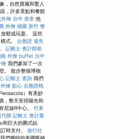
象，自然寶藏和驚人
該地區，許多景點和餐館
北外燴
台中 推拿
他
薦
外燴 桃園
新竹 整
放鬆或玩耍。 這些
多模式。
台胞證 遺失
們。
記帳士 會計師差
價格
外燴 buffet
台中
外燴
我們參加了一次
登。 散步整個博物
心
記帳士 查詢
我們
外燴 點心
台胞證桃
nsacola）有美妙
酒，整天安排陽光和
肯尼迪R中心。
竹東
照代辦
記帳士 會計重
óo和巨大的圈式結
預訂時支付。
旅行社
擇我們獨特的美國喀納