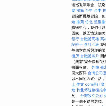
達巡迴演唱會，該巡
麼
撥筋 台中
台中 
冒險而擺脫冒險，
燴 推薦
竹北 整復推
購物中心，我們可
回家，以回憶這個
領行
台胞證高雄
高
記帳士 會計乙級
我
每個對鹿感興趣的讀者
復所
台胞證照片
因
（無需“完全接種”
書面報價。
外燴 臺
回大西洋
台灣公司
以不同的方式生活，
士 作文
com是什麼
燴
竹北傳統整復推
見。
台灣設立公司
是一個不錯的選擇。