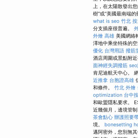
上，在太陽散發出您
樹”或“美國最南端的
what is seo
竹北 
分支插座很普遍。
外燴 高雄
美國網絡
澤地中乘坐特殊的空
優化 台灣用語
撥筋
酒店周圍或景點附近
面神經失調撥筋
se
肯尼迪航天中心。 
近推拿
台胞證高雄
和條件。
竹北 外燴
optimization
台中
和歐盟隱私要求。 E
近幾個月，邊境管制
茶會點心
辦護照要
境。
bonesetting h
邁阿密外，您別無