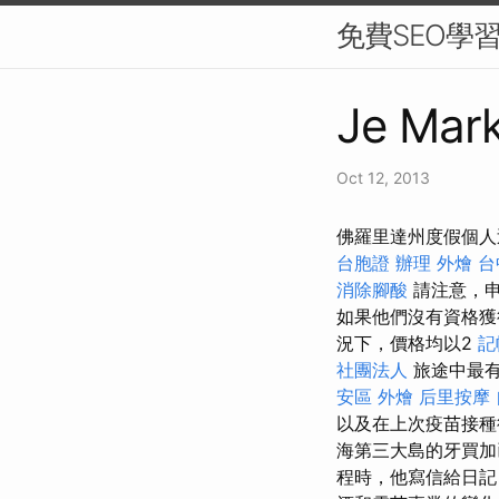
免費SEO學
Je Mark
Oct 12, 2013
佛羅里達州度假個人
台胞證 辦理
外燴 台
消除腳酸
請注意，申
如果他們沒有資格獲
況下，價格均以2
記
社團法人
旅途中最有
安區 外燴
后里按摩
以及在上次疫苗接種後
海第三大島的牙買
程時，他寫信給日記