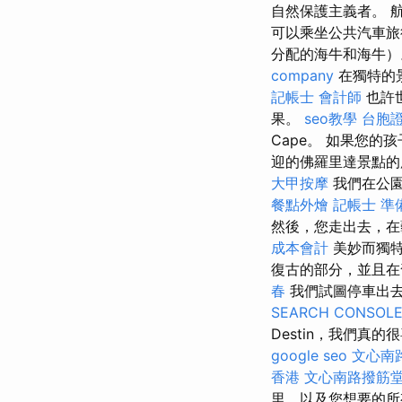
自然保護主義者。 
可以乘坐公共汽車旅
分配的海牛和海牛
company
在獨特的景
記帳士 會計師
也許世
果。
seo教學
台胞
Cape。 如果您的
迎的佛羅里達景點
大甲按摩
我們在公
餐點外燴
記帳士 準
然後，您走出去，在
成本會計
美妙而獨
復古的部分，並且在
春
我們試圖停車出
SEARCH CONSOL
Destin，我們
google seo
文心南
香港
文心南路撥筋
里，以及您想要的