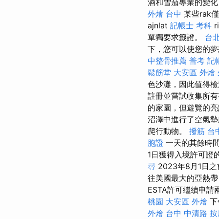
酒和雪茄專業的變化
外燴 台中
某些rak僅
ajnlat
記帳士 考科
r
單獨要求籤證。
台
下，您可以使您的夢
中整骨推薦
普考 記
鬆筋堂
大安區 外燴
色沙灘，因此值得檢
註冊並嘗試收集所有
的家園，但遊覽的
沼澤中進行了空氣墊
爬行動物。
撥筋 台
胞證
一天的其餘時間
1日獲得入境許可證
尋
2023年8月1日
往美國最大的亞熱
ESTA許可繼續申
桃園
大安區 外燴
下
外燴
台中 中清路 按