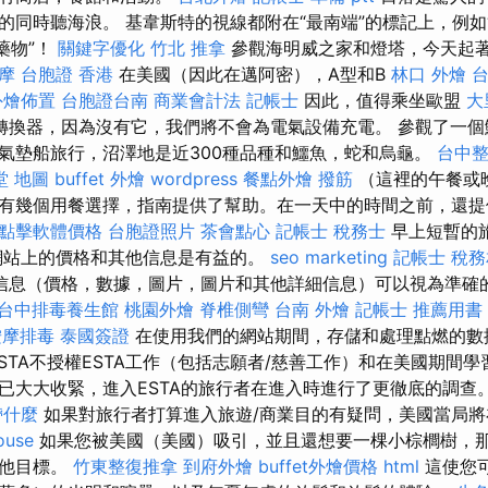
的同時聽海浪。 基韋斯特的視線都附在“最南端”的標記上，例如
藥物”！
關鍵字優化
竹北 推拿
參觀海明威之家和燈塔，今天起
按摩
台胞證 香港
在美國（因此在邁阿密），A型和B
林口 外燴
台
外燴佈置
台胞證台南
商業會計法 記帳士
因此，值得乘坐歐盟
大
轉換器，因為沒有它，我們將不會為電氣設備充電。 參觀了一個
氣墊船旅行，沼澤地是近300種品種和鱷魚，蛇和烏龜。
台中
堂 地圖
buffet 外燴
wordpress
餐點外燴
撥筋
（這裡的午餐或
有幾個用餐選擇，指南提供了幫助。在一天中的時間之前，還
o點擊軟體價格
台胞證照片
茶會點心
記帳士 稅務士
早上短暫的
網站上的價格和其他信息是有益的。
seo marketing
記帳士 稅
信息（價格，數據，圖片，圖片和其他詳細信息）可以視為準確
台中排毒養生館
桃園外燴
脊椎側彎
台南 外燴
記帳士 推薦用書
按摩排毒
泰國簽證
在使用我們的網站期間，存儲和處理點燃的數
STA不授權ESTA工作（包括志願者/慈善工作）和在美國期間
已大大收緊，進入ESTA的旅行者在進入時進行了更徹底的調查
帶什麼
如果對旅行者打算進入旅遊/商業目的有疑問，美國當局將
ouse
如果您被美國（美國）吸引，並且還想要一棵小棕櫚樹，
其他目標。
竹東整復推拿
到府外燴
buffet外燴價格
html
這使您