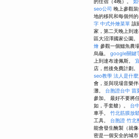
的住宿（4晚）。
如
seo公司
晚上參觀裝
地的移民和每個州的
字
中式外燴菜單
該
家，第二天晚上到
區大沼澤國家公園
燴
參觀一個鱷魚農場
烏龜。
google關
上到達布達佩斯。
店，然後免費計劃。
seo教學
法人是什麼
會，並與現場音樂
灘。
台胞證台中
苗
參加。 最好不要將
如，手套艙）。
台
車手。
竹北筋膜放
工具。
台胞證
竹北
能會發生醃製（就
密是一個安全的城市