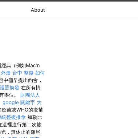
About
典（例如Mac'n
 外燴
台中 整復
如何
證中儘早提出約會，
護照換發
在所有情
也有學位。
財團法人
。
google 關鍵字
大
疫苗或WHO的疫苗
傳統整復推拿
加勒比
年在這裡進行第二次旅
陽光，無休止的雞尾