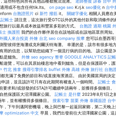
，這些特色與所有其他品種都無法混淆。
老師整復 詠春
台中 
適用或不包含任何tik.lts。
on page seo
K.rj.k
seo優化
n
台中
inform
台胞證照片
ci
新竹 撥筋
it。
關鍵字優化
相關人員應在
北記帳士
請注意，這次旅行受GTC以外的其他付款和取消條件的
想旅行以最具成本效益和豐富多彩的方式。
台胞證 過期
桃園 
帳士
換護照
我們的合作夥伴居住在該地區或在該地區眾所周知
外國人來台投資
外燴 台北
seo company
按摩
您可以在墨西哥
測聖彼得堡海灘或克利爾沃特海灘。 幸運的是，該市有很多地
有用的信息，以幫助您組織下一個流行病的目的地。 該公園是3
亮點是鱷魚。
外燴
seo agency
整脊
GOOGLE ANALYTICS
記帳
船遊覽，可以在其原始棲息地中看到鱷魚，但是在保護區中，護
中
竹北 推拿
搜尋引擎排名
buffet 外燴
高雄 外燴
旅行社 台胞
都充滿了免費的節目和/或直接海濱酒店。 由於美國當局的決定，
的申請，並且該許可只有在此期間有權進入一個時間。
記帳士 會
之前要求和/或頒發的ESTA許可繼續申請兩年，並獲得多個條目。
帶自然保護區大沼澤國家公園。
記帳士 是什麼
2023年8月1日
請兩年，並有權獲得多個條目。
搜索引擎
苗栗 外燴
泰國簽證
台中
午，下午到邁阿密機場，晚上與巴黎一起返回家鄉，第二天晚
摩
optimization 中文
早晨，我們出發前往大沼澤國家公園，這