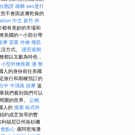
台胞證 雄獅
seo是什
您不會因皮膚乾燥的
zation 中文
新竹 外
市都有美妙的市場和
將美國的一小部分帶
按摩
苗栗 外燴
撥筋
生活方式。
護照過期
種都以文獻為特色，
。
小型外燴推薦
潘 整
外國人的身份前往美國
定旅行和期權預訂的
台中 中清路 按摩
返
如果我們看到我們可以
們周圍的世界。
記帳
國人的
搜索
歐式外
是紐約或芝加哥的瞥
加利福尼亞州洛杉磯
茶會點心
邁阿密海灘