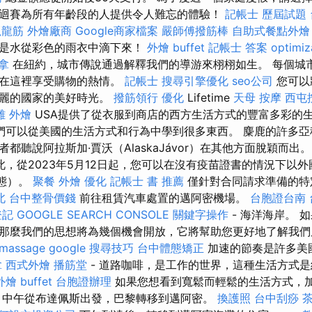
迴賽為所有年齡段的人提供令人難忘的體驗！
記帳士 歷屆試題
抓龍筋
外燴廠商
Google商家檔案
嚴師傅撥筋棒
自助式餐點外燴
但是水從彩色的雨衣中滴下來！
外燴 buffet
記帳士 答案
optimi
拿
在紐約，城市傳說通過解釋我們的導游來栩栩如生。 每個城
以在這裡享受購物的熱情。
記帳士
搜尋引擎優化
seo公司
您可以
美麗的國家的美好時光。
撥筋領行
優化
Lifetime
天母 按摩
西屯
雄 外燴
USA提供了從衣服到商店的西方生活方式的豐富多彩的
們可以從美國的生活方式和行為中學到很多東西。 麋鹿的許多亞
都聽說阿拉斯加·賈沃（AlaskaJávor）在其他方面脫穎而出
此，從2023年5月12日起，您可以在沒有疫苗證書的情況下以
狀態）。
聚餐 外燴
優化
記帳士 書 推薦
僅針對合同請求準備的特
北
台中整骨價錢
前往租賃汽車處置的邁阿密機場。
台胞證台南
登記
GOOGLE SEARCH CONSOLE
關鍵字操作
- 海洋海岸。 
那麼我們的思想將為幾個機會開放，它將幫助您更好地了解我
massage
google 搜尋技巧
台中體態矯正
加速的節奏是許多美
拿
西式外燴
播筋堂
- 道路咖啡，是工作的世界，這種生活方式
外燴 buffet
台胞證辦理
如果您想看到寬鬆而輕鬆的生活方式，
 中午從布達佩斯出發，巴黎轉移到邁阿密。
換護照
台中刮痧