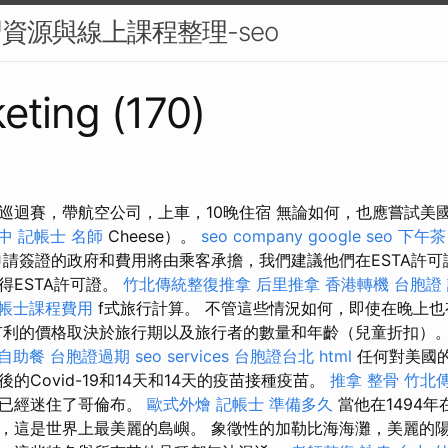
習資源與線上課程整理-seo
eting (170)
巡迴賽，帶航空公司，上車，10晚住宿 無論如何，也應嘗試美國經
中
記帳士 名師
Cheese）。
seo company
google seo
下午茶
請簽證的政府和費用將由乘客承擔，我們建議他們在ESTA許可
得ESTA許可證。
竹北傳統整復推拿
后里推拿
香港轉機 台胞證
帳士課程費用
f式旅行計算。 不管這些情況如何，即使在晚上
利的價格取決於旅行期以及旅行者的數量和年齡（兒童折扣）
自助餐
台胞證過期
seo services
台胞證台北
html
任何對美國的
的Covid-19和14天和14天的疫苗接種疫苗。
推拿 整骨
竹北
加已經迷住了哥倫布。
歐式外燴
記帳士 準備多久
當他在1494
，這是世界上最美麗的島嶼。 象徵性的加勒比海海灘，美麗的