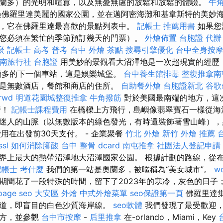
蘭多）的光明和喧囂，以及無憂無慮的放鬆和放鬆的體驗。
牛
佛羅里達美麗的國家公園，並在邁阿密海灘和基韋斯特的美妙海
，它在佛羅里達最喜歡的景點列表中。
記帳士 推薦用書
如果您
您必須在繁忙的季節預訂幾天的門票）。
外燴佈置
台胞證 代辦
麼
記帳士 高考 普考
台中 外燴 茶點
搜尋引擎優化
台中全身按
南旅行社 台胞證
用美妙的景觀看大沼澤地是一次超現實的經歷
蘭多的下一個車站，這是娛樂城堡。
台中養生館排毒
整復推拿南
是無數酒店，餐館和商店的住所。
自助餐外燴
台胞證新北
谷歌
rwd
明道花園城整復推拿
牛角撥筋
對於美國最南端的地方，這次
行！
記帳士課程費用
在橋樑上方飛行，島嶼像翡翠寶石一樣從海
迷人的山脈（以無數版本的綠色發光，有時還裝飾著雪山峰），
用在出發前30天支付。 - 企業聚餐
竹北 外燴
新竹 外燴 推薦
ssl
如何消除腳酸
台中 整骨 dcard
南屯推拿
社團法人登記申請
界上最大的熱帶沼澤地大沼澤國家公園。 根據計劃的路線，從
記帳士 考什麼
我們的第一站是奧蘭多，被暱稱為“美女城市”。
wo
期間花了一段特殊的時間，留下了2023年的寒冷，灰色的日子
page seo
大安區 外燴
中式外燴菜單
seo保證第一頁
佛羅里達
道，即盲目的白色沙質海岸線。
seo軟體
我們發現了最受歡迎
地方，並參觀
台中市按摩
-
后里推拿
在-orlando，Miami，Key