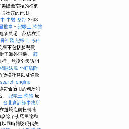
“美國最南端的棕櫚
著博物館的作用！
中 中醫 整骨
2和3
里推拿
-
記帳士 軟體
鱷魚農場，然後在沼
整骨神醫
記帳士 考科
晚餐不包括參與費，
提供了海外飛機。
顏
旅行，然後全天訪問
務相關法規
小叮噹附
的價格計算以及條款
search engine
據符合適用的匈牙利
學習。
記帳士 軟體
最
。
台北會計師事務所
在越境之前扭轉邊
那麼除了佛羅里達和
可以同時體驗現代美