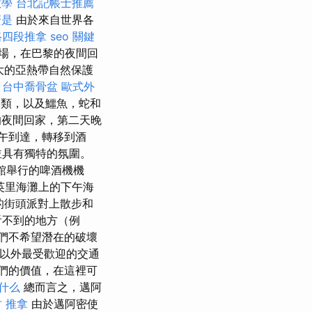
教學
台北記帳士推薦
麼是
由於來自世界各
路四段推拿
seo 關鍵
場，在巴黎的夜間回
大的亞熱帶自然保護
台中喬骨盆
歐式外
鳥類，以及鱷魚，蛇和
的夜間回家，第二天晚
午到達，轉移到酒
並具有獨特的氛圍。
啡館舉行的啤酒機機
英里海灘上的下午海
的街頭派對上散步和
看不到的地方（例
們不希望潛在的破壞
車以外最受歡迎的交通
們的價值，在這裡可
是什么
總而言之，邁阿
 推拿
由於邁阿密使