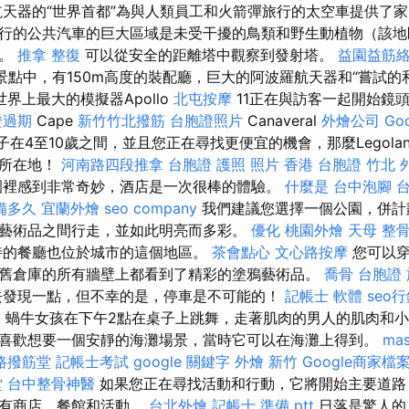
航天器的“世界首都”為與人類員工和火箭彈旅行的太空車提供了
行的公共汽車的巨大區域是未受干擾的鳥類和野生動植物（該地
）。
推拿 整復
可以從安全的距離塔中觀察到發射塔。
益園益筋
點中，有150m高度的裝配廳，巨大的阿波羅航天器和“嘗試的
界上最大的模擬器Apollo
北屯按摩
11正在與訪客一起開始鏡
證過期
Cape
新竹竹北撥筋
台胞證照片
Canaveral
外燴公司
Go
孩子在4至10歲之間，並且您正在尋找更便宜的機會，那麼Legol
的所在地！
河南路四段推拿
台胞證 護照 照片
香港 台胞證
竹北 
園裡感到非常奇妙，酒店是一次很棒的體驗。
什麼是
台中泡腳
備多久
宜蘭外燴
seo company
我們建議您選擇一個公園，併計
藝術品之間行走，並如此明亮而多彩。
優化
桃園外燴
天母 整
特的餐廳也位於城市的這個地區。
茶會點心
文心路按摩
您可以穿
舊倉庫的所有牆壁上都看到了精彩的塗鴉藝術品。
喬骨
台胞證
去發現一點，但不幸的是，停車是不可能的！
記帳士 軟體
seo
E
蝸牛女孩在下午2點在桌子上跳舞，走著肌肉的男人的肌肉和小
真的很喜歡想要一個安靜的海灘場景，當時它可以在海灘上得到。
mas
路撥筋堂
記帳士考試
google 關鍵字
外燴 新竹
Google商家檔
堂
台中整骨神醫
如果您正在尋找活動和行動，它將開始主要道路
所有商店，餐館和活動。
台北外燴
記帳士 準備 ptt
日落是驚人的