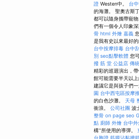
證
Westen中。
台中
的海灘。 聖奧古斯丁
都可以隨身攜帶寵
們有一個令人印象深
骨
html
外燴 嘉義
您
是我有史以來最好
台中按摩排毒
台中
別
seo點擊軟體
您可
撥 筋 堂 公益店 傳
精彩的巡迴演出，帶
館可能需要半天以上
建議它是與孩子們一
園
台中西屯區按摩
的白色沙灘。
天母 
衝浪。
公司社團
波
整骨
on page seo
點
廚師 外燴
台中外
構''所使用的導彈。
台胞證
筋膜沾黏撥