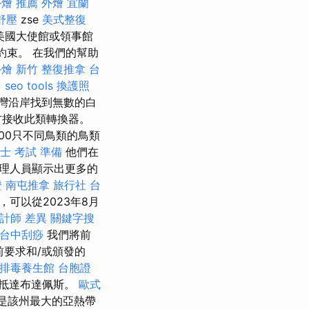
外燴 推薦
外燴 宜蘭
舒壓
zse
美式整復
美國大使館或領事館
約束。 在我們的幫助
外燴
新竹 整復推拿
台
。
seo tools
換護照
灣沿岸找到無數的白
方接收此類轉換器。
00只不同鳥類的鳥類
士 考試 準備
他們在
理人員顯示出更多的
證
南屯推拿
旅行社 台
可以從2023年8月
計師 差異
關鍵字搜
台中刮痧
我們將前
之前要求和/或頒發的
排毒養生館
台胞證
上抵達布達佩斯。
歐式
是該州最大的亞熱帶