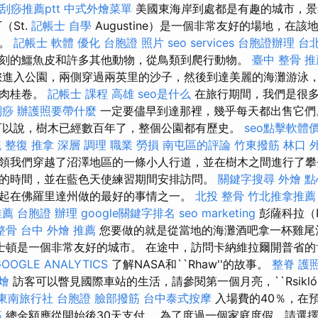
刮痧推薦ptt
中式外燴菜單
美國東海岸到處都是有趣的城市，景
（St.
記帳士 自學
Augustine）是一個非常友好的場地，在
物。
記帳士 軟體
優化
台胞證 照片
seo services
台胞證辦理
台
刻的鱷魚皮和許多其他動物，從鳥類到爬行動物。
臺中 整骨 推
進入公園，兩側穿過兩英里的沙子，然後到達美麗的海灘游泳，
的肉桂卷。
記帳士 課程 高雄
seo是什么
在旅行期間，我們是很
刮痧
辦護照要帶什麼
一定要儘早到達那裡，幾乎每天都出售它
以說，樹木已經數百年了，整個公園都有歷史。
seo點擊軟體
統 整復 推拿 深層 調理 職業 勞損 南屯區的評論
竹東撥筋
林口 
領我們穿越了沼澤地區的一條小人行道，並在樹木之間進行了攀
的時間，並在藍色天使練習期間安排訪問。
關鍵字搜尋
外燴 點
起在佛羅里達州做的最好的事情之一。
北投 整骨
竹北推拿推薦
推薦
台胞證 辦理
google關鍵字排名
seo marketing
彭薩科拉（Pe
整骨
台中 外燴 推薦
您要做的就是從當地的海灘酒吧拿一杯雞尾
士頓是一個非常友好的城市。 在途中，訪問卡納維拉爾開普省的
GOOGLE ANALYTICS
了解NASA和``Rhaw''的故事。
整脊
護
燴
訪客可以瞥見國際車站的生活，請參閱第一個月亮，``Rsikl
東南旅行社 台胞證
臉部撥筋
台中泰式按摩
入場費的40％，在
筋
總金額應從開始後30天支付。 為了度過一個家庭度假，請選