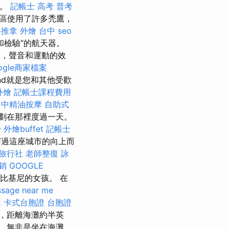
家。
記帳士 高考 普考
區使用了許多禿鷹，
絡推拿
外燴 台中
seo
和檢驗”的航天器。
頭，聲音和運動的效
ogle商家檔案
and就是您和其他受歡
外燴
記帳士課程費用
台中精油按摩
自助式
劃在那裡度過一天。
骨
外燴buffet
記帳士
過這座城市的向上而
 旅行社
老師整復 詠
行銷
GOOGLE
比基尼的女孩。 在
sage near me
案
卡式台胞證
台胞證
，距離海灘約半英
，無非是坐在海灘