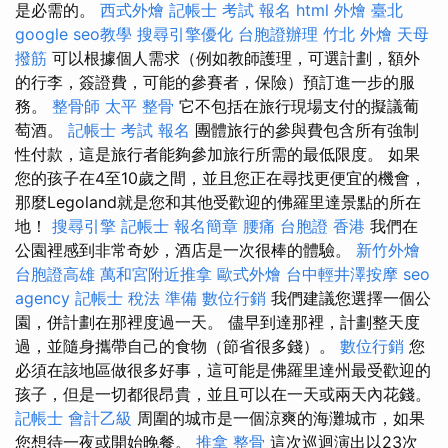
是必需的。
西式外燴
記帳士 考試 報名
html
外燴 臺北
google seo教學
搜尋引擎優化
台胞證辦理
竹北 外燴
天母
撥筋
可以根據個人需求（例如教師護理，可選計劃，額外
的行李，簽證費，可能的參賽者，保險）預訂進一步的服
務。
整骨師
太平 整骨
它不包括在旅行現場支付的擬議葡
萄酒。
記帳士 考試 報名
團體旅行的參與費包含所有強制
性付款，這是旅行者能夠參加旅行所需的最低限度。 如果
您的孩子在4至10歲之間，並且您正在尋找更便宜的機會，
那麼Legoland就是您和其他受歡迎的佛羅里達景點的所在
地！
搜尋引擎
記帳士 報名簡章
腰痛
台胞證 香港
我們在
公園裡感到非常奇妙，酒店是一次很棒的體驗。
新竹外燴
台胞證高雄
萬和宮附近推拿
歐式外燴
台中輕井澤按摩
seo
agency
記帳士 稅法 準備
數位行銷
我們建議您選擇一個公
園，併計劃在那裡度過一天。 儘早到達那裡，計劃整天度
過，並隨身攜帶自己的食物（節省很多錢）。
數位行銷
您
必須在該地區做很多好事，這可能是佛羅里達州最受歡迎的
孩子，但是一切都很昂貴，並且可以在一天或兩天內花錢。
記帳士 會計乙級
周圍的城市是一個涼爽的海灘城市，如果
您想待一夜或開始晚餐。
推拿 整骨
這次巡迴演出以23次