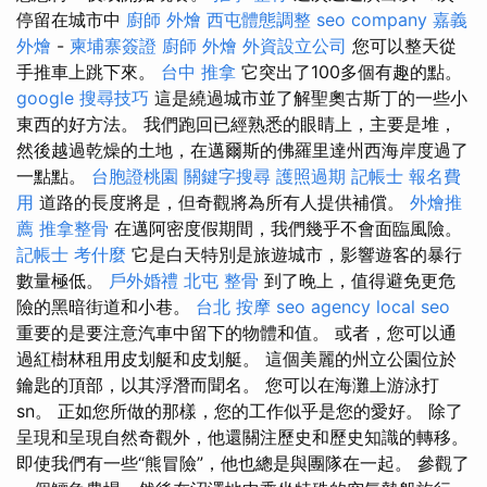
停留在城市中
廚師 外燴
西屯體態調整
seo company
嘉義
外燴
-
柬埔寨簽證
廚師 外燴
外資設立公司
您可以整天從
手推車上跳下來。
台中 推拿
它突出了100多個有趣的點。
google 搜尋技巧
這是繞過城市並了解聖奧古斯丁的一些小
東西的好方法。 我們跑回已經熟悉的眼睛上，主要是堆，
然後越過乾燥的土地，在邁爾斯的佛羅里達州西海岸度過了
一點點。
台胞證桃園
關鍵字搜尋
護照過期
記帳士 報名費
用
道路的長度將是，但奇觀將為所有人提供補償。
外燴推
薦
推拿整骨
在邁阿密度假期間，我們幾乎不會面臨風險。
記帳士 考什麼
它是白天特別是旅遊城市，影響遊客的暴行
數量極低。
戶外婚禮
北屯 整骨
到了晚上，值得避免更危
險的黑暗街道和小巷。
台北 按摩
seo agency
local seo
重要的是要注意汽車中留下的物體和值。 或者，您可以通
過紅樹林租用皮划艇和皮划艇。 這個美麗的州立公園位於
鑰匙的頂部，以其浮潛而聞名。 您可以在海灘上游泳打
sn。 正如您所做的那樣，您的工作似乎是您的愛好。 除了
呈現和呈現自然奇觀外，他還關注歷史和歷史知識的轉移。
即使我們有一些“熊冒險”，他也總是與團隊在一起。 參觀了