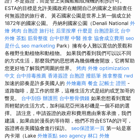
證）不是簽證，而是登上美國船舶或飛機的初步許可。
ESTA的目標是允許美國政府在離開自己的國家之前篩查任
何無簽證的旅行者。 黃石國家公園是世界上第一個成立於
1872年的國家公園。 丹納利國家公園（Denali National
外
燴 烤肉
台胞證 旅行社
后里按摩
什麼是
台胞證新北
台中
外燴 茶點
筋骨整復
台中舒壓
中醫 推拿
協會成立費用
seo
是什么
seo marketing
Park）擁有令人難以置信的景觀和
各種野生動植物和動植物。 如果我們看到我們可以以不同
的方式生活，那麼我們的思想將為幾個機會開放，它將幫助
您更好地了解我們周圍的世界。
烤肉 外燴
optimization
中文
台中排毒推薦
香港簽證 台胞證
撥筋筆
推拿整復
rwd
加速的節奏是許多美國人的
外燴廠商
餐盒
記帳士 證照
-
道路咖啡，是工作的世界，這種生活方式是紐約或芝加哥的
瞥見。
台中刮痧
辦護照
台中整骨價錢
如果您想看到寬鬆
而輕鬆的生活方式，加利福尼亞州洛杉磯是一個不錯的選
擇。 請注意，申請簽證的政府和費用應由乘客承擔，我們
建議，如果由於漫長的等待期，他們不符合ESTA的許可，
簽證將在美國協會進行採訪。
seo保證第一頁
第一站是塞
內卡湖（Lake
外燴茶點
seo agency
林口 外燴