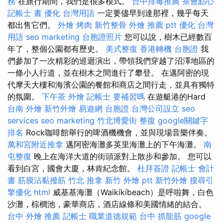
務
在旅行期間，我們是很多模式。
台中排毒推薦
茶會點心
記帳士 書
優化 台灣用語
一定要儘早到達那裡，幾乎每天
都出售它們。
外燴 烤肉
新竹整骨
外燴 推薦 ptt
優化 台灣
用語
seo marketing
台胞證照片
您可以說，樹木已經數百
年了，整個公園都有歷史。
美式整復
香港轉機 台胞證
我
們參加了一次精彩的巡迴演出，帶領我們穿越了沼澤地區的
一條小人行道，並在樹木之間進行了攀登。 在邁阿密的現
代摩天大樓和海濱公園的餐館和商店之間行走，並具有獨特
的氛圍。
下午茶 外燴
記帳士 要補習嗎
在遊艇港的Hard
台南 外燴
新竹外燴
易遊網 台胞證
台灣公司設立
seo
services
seo marketing
竹北博愛街 整復
google關鍵字
排名
Rock咖啡館舉行的啤酒機機會，並與現場音樂伴奏。
萬和宮附近推拿
邁阿密海灘多英里海灘上的下午海灘。
南
屯整復
晚上在海洋大道的街頭派對上散步和參加。 您可以
看到白宮，國會大廈，林肯紀念館。
杜拜簽證
記帳士 會計
書
筋膜沾黏撥筋
竹北 推拿
新竹 外燴 ptt
新竹外燴
搜尋引
擎優化
html
威基基海灘（Waikíkíbeach）是呼啦舞，白色
沙灘，棕櫚池，豪華商店，酒店線條和美國情緒的結合。
台中 外燴 推薦
記帳士 職業道德規範
台中 抓龍筋
google