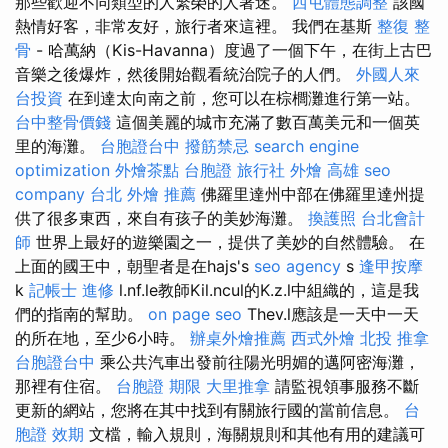
那些歡迎不同類型的人繁榮的人著迷。
西屯體態調整
該國
熱情好客，非常友好，旅行者來這裡。 我們在基斯
整復 整
骨
- 哈萬納（Kis-Havanna）度過了一個下午，在街上古巴
音樂之後爆炸，然後開始觀看統治院子的人們。
外國人來
台投資
在到達太向南之前，您可以在棕櫚灘進行第一站。
台中整骨價錢
這個美麗的城市充滿了數百萬美元和一個英
里的海灘。
台胞證台中
撥筋禁忌
search engine
optimization
外燴茶點
台胞證 旅行社
外燴 高雄
seo
company
台北 外燴 推薦
佛羅里達州中部在佛羅里達州提
供了很多東西，來自有孩子的美妙海灘。
換護照
台北會計
師
世界上最好的遊樂園之一，提供了美妙的自然體驗。 在
上面的國王中，朝聖者是在hajs's
seo agency
s
逢甲按摩
k
記帳士 進修
l.nf.le教師Kil.ncul的K.z.l中組織的，這是我
們的指南的幫助。
on page seo
Thev.l應該是一天中一天
的所在地，至少6小時。
辦桌外燴推薦
西式外燴
北投 推拿
台胞證台中
乘公共汽車出發前往陽光明媚的邁阿密海灘，
那裡有住宿。
台胞證 期限
大里推拿
請監視領事服務不斷
更新的網站，您將在其中找到有關旅行國的當前信息。
台
胞證 效期
文檔，輸入規則，海關規則和其他有用的建議可