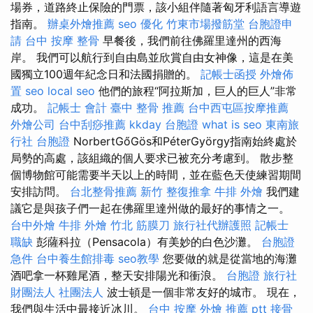
場券，道路終止保險的門票，該小組伴隨著匈牙利語言導遊
指南。
辦桌外燴推薦
seo 優化
竹東市場撥筋堂
台胞證申
請
台中 按摩 整骨
早餐後，我們前往佛羅里達州的西海
岸。 我們可以航行到自由島並欣賞自由女神像，這是在美
國獨立100週年紀念日和法國捐贈的。
記帳士函授
外燴佈
置
seo
local seo
他們的旅程“阿拉斯加，巨人的巨人”非常
成功。
記帳士 會計
臺中 整骨 推薦
台中西屯區按摩推薦
外燴公司
台中刮痧推薦
kkday 台胞證
what is seo
東南旅
行社 台胞證
NorbertGőGös和PéterGyörgy指南始終處於
局勢的高處，該組織的個人要求已被充分考慮到。 散步整
個博物館可能需要半天以上的時間，並在藍色天使練習期間
安排訪問。
台北整骨推薦
新竹 整復推拿
牛排 外燴
我們建
議它是與孩子們一起在佛羅里達州做的最好的事情之一。
台中外燴
牛排 外燴
竹北 筋膜刀
旅行社代辦護照
記帳士
職缺
彭薩科拉（Pensacola）有美妙的白色沙灘。
台胞證
急件
台中養生館排毒
seo教學
您要做的就是從當地的海灘
酒吧拿一杯雞尾酒，整天安排陽光和衝浪。
台胞證 旅行社
財團法人 社團法人
波士頓是一個非常友好的城市。 現在，
我們與生活中最接近冰川。
台中 按摩
外燴 推薦 ptt
接骨