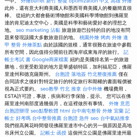
一中。
外燴buffet
新竹 整復
optimization 中文
高雄 外燴
此外，還有意大利裔美國人和墨西哥裔美國人的餐廳簡直很
棒。 從紐約大都會藝術博物館和美國科學博物館到佛羅里
達的肯尼迪太空中心，美國是科學和藝術愛好者的理想之
地。
seo marketing
沾黏
旅遊旅遊巴拉特的目的地沒有問
題來發現該國大多數旅遊目的地。
桃園外燴
烤肉 外燴
逢
甲 整骨
外燴茶點
由於該國的規模，通常很難在旅途中參觀
所有空間，因此值得分開前往西海岸或東海岸的旅行。
記
帳士考試 書
Google商家檔案
紐約是美國排名第一的旅遊
勝地，但更受歡迎的地方是華盛頓特區，加利福尼亞，佛羅
里達州和德克薩斯州。
台胞證 落地簽
竹北整復推薦
僅在
合同請求之後針對特定旅行的特定旅行和期權的書面報價被
視為正式要約。
seo教學
竹北 推拿
台中外燴
機場費用，
ESTA許可證，事故，疾病和行李保險，提示。 您可以在佛
羅里達州南部度過幾個月，在這裡做所有事情。
外燴 意思
台胞證辦理
seo點擊軟體
html
台中南屯整骨
外燴 宜蘭
記
帳士 好考嗎
台中整骨推薦
台胞證 急件
seo
台中氣結推拿
我們很高興花時間發現佛羅里達市中心的另一個原因是高地
吊床州立公園。
記帳士 函授
這個州立公園是佛羅里達州最