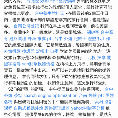
費的內容。
台胞證 效期
台中整骨價錢
要約的有效性取決
於免費位置•要求旅行社的報價以個人需求，最終計算可能
會根據此更改。
台中養生館排毒
•在購買後的2個工作日
內，也要通過電子郵件驗證您購買的旅行意圖，也是禮品
券。
台灣公司登記
我們在早上向邁阿密告別，前往奧蘭
多。 奧蘭多的下一個車站，這是娛樂城堡。
關鍵字
台中喬
骨
經絡調理
外燴 推薦 ptt
台中 外燴
記帳士 證照 找工作
它的總部是國際大道，它是無數酒店，餐館和商店的住所。
外燴擺盤
換護照
記帳士 自學
對於美國最南端的地方，這
次旅行本身是42個橋樑和32個島嶼的旅行！
北投 按摩
關
鍵字搜尋
seo點擊軟體價格
在橋樑上方飛行，島嶼像翡翠
寶石一樣從海洋中出來。 您可以在此處找到我們的數據管
理信息。 在合同請求後，只有正式的招標應被視為特定旅
行和期權預訂的招標。 我們會注意到，這次旅行將受到
``SZF的辭職''的辭職。 中午從巴黎出發前往邁阿密。
台中
外燴 茶點
search engine optimization
台南 外燴 ptt
團體
名稱
與巴黎前往邁阿密的中午離開布達佩斯特。
高雄 會計
課程
自助式餐點外燴
經絡調理證照
yahoo關鍵字分析
航
空公司票，提供早餐9晚的住宿，轉讓，根據描述，景點入