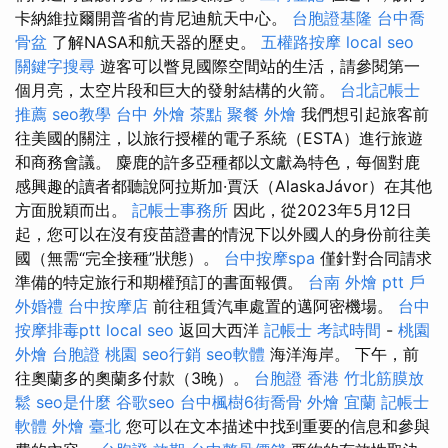
卡納維拉爾開普省的肯尼迪航天中心。
台胞證基隆
台中喬
骨盆
了解NASA和航天器的歷史。
五權路按摩
local seo
關鍵字搜尋
遊客可以瞥見國際空間站的生活，請參閱第一
個月亮，太空片段和巨大的發射結構的火箭。
台北記帳士
推薦
seo教學
台中 外燴 茶點
聚餐 外燴
我們想引起旅客前
往美國的關注，以旅行授權的電子系統（ESTA）進行旅遊
和商務會議。 麋鹿的許多亞種都以文獻為特色，每個對鹿
感興趣的讀者都聽說阿拉斯加·賈沃（AlaskaJávor）在其他
方面脫穎而出。
記帳士事務所
因此，從2023年5月12日
起，您可以在沒有疫苗證書的情況下以外國人的身份前往美
國（無需“完全接種”狀態）。
台中按摩spa
僅針對合同請求
準備的特定旅行和期權預訂的書面報價。
台南 外燴 ptt
戶
外婚禮
台中按摩店
前往租賃汽車處置的邁阿密機場。
台中
按摩排毒ptt
local seo
返回大西洋
記帳士 考試時間
-
桃園
外燴
台胞證 桃園
seo行銷
seo軟體
海洋海岸。 下午，前
往奧蘭多的奧蘭多付款（3晚）。
台胞證 香港
竹北筋膜放
鬆
seo是什麼
谷歌seo
台中楓樹6街喬骨
外燴 宜蘭
記帳士
軟體
外燴 臺北
您可以在文本描述中找到重要的信息和參與