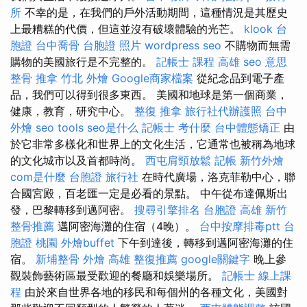
所
不幸的是，在我們的戶外活動期間，這種情況是其歷史
上最糟糕的代價，但這並沒有破壞體驗的光芒。
klook 台
胞證
台中喬骨
台胞證 照片
wordpress seo
不購物而無需
購物的美國旅行是不完整的。
記帳士 課程 高雄
seo 意思
整骨 推拿
竹北 外燴
Google商家檔案
從紀念品到電子產
品，我們可以得到很多東西。 美國和地球是第一個商業，
健康，教育，研究中心。
整復 推拿
旅行社代辦護照
台中
外燴
seo tools
seo是什么
記帳士 考什麼
台中體態矯正
由
於它非常多樣化和世界上的文化生活，它通常也被稱為地球
的文化城市以及首都時尚。
西屯肩頸放鬆
記帳
新竹外燴
com是什麼
台胞證 旅行社
在時代廣場，洛克菲勒中心，聯
合國宮殿，百老匯一定是必看的景點。 中午從布達佩斯出
發，巴黎轉移到邁阿密。
搜尋引擎排名
台胞證 高雄
新竹
整骨推薦
邁阿密海灘的住宿（4晚）。
台中按摩排毒ptt
台
胞證 桃園
外燴buffet
下午到達後，轉移到邁阿密海灘的住
宿。
新埔整骨
外燴 高雄
整復推薦
google關鍵字
晚上參
觀裝飾藝術區最受歡迎的餐廳和娛樂場所。
記帳士 線上課
程
由於來自世界各地的移民和每個州的各種文化，美國對