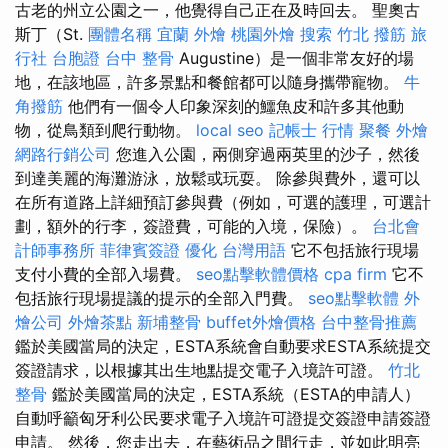
古老的州立公園之一，他覺得自己正在及時回去。 聖奧古
斯丁（St.
團體名稱
宜蘭 外燴
桃園外燴
搜索
竹北 撥筋
旅
行社 台胞證
台中 整骨
Augustine）是一個非常友好的場
地，在該地區，許多景點和餐館都可以隨身攜帶寵物。
牛
角撥筋
他們有一個令人印象深刻的鱷魚皮和許多其他動
物，從鳥類到爬行動物。
local seo
記帳士 行情
聚餐 外燴
網路行銷公司
您進入公園，兩側穿過兩英里的沙子，然後
到達美麗的海灘游泳，放鬆或玩耍。 除參與費外，還可以
在所有道路上詳細預訂參與費（例如，可選的護理，可選計
劃，額外的行李，簽證費，可能的入境，保險）。
台北會
計師事務所
菲律賓簽證
優化 台灣用語
它不包括旅行現場
支付小費的全部入場費。
seo點擊軟體價格
cpa firm
它不
包括旅行現場提議的提示的全部入門費。
seo點擊軟體
外
燴公司
外燴茶點
新埔整骨
buffet外燴價格
台中整骨推薦
鑑於美國當局的決定，ESTA系統會自動要求ESTA系統提交
簽證請求，以根據其出生地點提交電子入境許可證。
竹北
整骨
鑑於美國當局的決定，ESTA系統（ESTA的申請人）
自動呼籲匈牙利公民要求電子入境許可證提交簽證申請簽證
申請。 然後，您走出去，在藝術品之間行走，並如此明亮