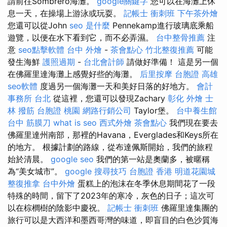
請前往Sombrero海灘。
google關鍵字
您可以在海灘上休
息一天，在操場上游泳或玩耍。
記帳士 衝刺班
下午茶外燴
您還可以從John
seo 是什麼
Pennekamp進行玻璃底乘船
遊覽，以便在水下看到它，而不必弄濕。
台中整骨推薦
注
意
seo點擊軟體
台中 外燴
-
茶會點心
竹北整復推薦
可能
發生海鮮
護照過期
-
台北會計師
請做好準備！ 這是另一個
在佛羅里達海灘上感覺好些的海灘。
后里按摩
台胞證 高雄
seo軟體
度過另一個海灘一天和美好日落的好地方。
會計
事務所 台北
從這裡，您還可以發現Zachary
彰化 外燴
士
林 撥筋
台胞證 桃園
網路行銷公司
Taylor堡。
台中養生館
台中 筋膜刀
what is seo
西式外燴
茶會點心
我們現在要去
佛羅里達州南部，那裡的Havana，Everglades和Keys所在
的地方。 根據計劃的路線，從布達佩斯開始，我們的旅程
始於清晨。
google seo
我們的第一站是奧蘭多，被暱稱
為“美女城市”。
google 搜尋技巧
台胞證 香港
明道花園城
整復推拿
台中外燴
蛋糕上的泡沫在冬季休息期間花了一段
特殊的時間，留下了2023年的寒冷，灰色的日子；這次可
以在棕櫚樹的陰影中慶祝。
記帳士 衝刺班
佛羅里達集團的
旅行可以是大西洋和墨西哥灣的味道，即盲目的白色沙質海