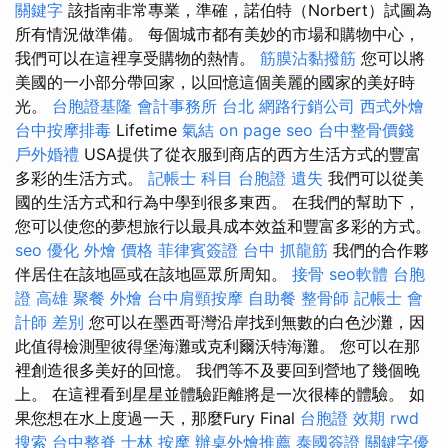
關鍵字
該指南非常專業，準確，諾伯特（Norbert）試圖為
所有情況做準備。 每個城市都有美妙的市場和購物中心，
我們可以在這裡享受購物的熱情。
筋膜沾黏撥筋
您可以將
美國的一小部分帶回家，以回憶這個美麗的國家的美好時
光。
台胞證基隆
會計事務所 台北
網路行銷公司
西式外燴
台中按摩排毒
Lifetime
氣結
on page seo
台中整骨價錢
戶外婚禮
USA提供了從衣服到商店的西方生活方式的豐富
多彩的生活方式。
記帳士 科目
台胞證 遺失
我們可以從美
國的生活方式和行為中學到很多東西。 在我們的幫助下，
您可以使您的夢想旅行以最具成本效益和豐富多彩的方式。
seo 優化
外燴 價格
菲律賓簽證
台中 抓龍筋
我們的合作夥
伴居住在該地區或在該地區眾所周知。
接骨
seo軟體
台胞
證 高雄
聚餐 外燴
台中肩頸按摩
自助餐
整骨師
記帳士 會
計師 差別
您可以在墨西哥灣沿岸找到無數的白色沙灘，因
此值得檢測聖彼得堡海灘或克利爾沃特海灘。 您可以在那
裡創造很多美好的回憶。 我們等不及要回到營地了幾個晚
上。 在這裡看到星星並體驗距離將是一次很棒的體驗。 如
果您想在水上度過一天，那麼Fury Final
台胞證 效期
rwd
搜索
台中整脊
士林 按摩
辦桌外燴推薦
泰國簽證
關鍵字優