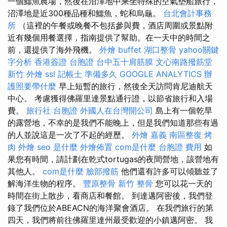
一個鱷魚農場，然後在沼澤地中乘坐特殊的空氣墊船旅行，
沼澤地是近300種品種和鱷魚，蛇和烏龜。
台北會計事務
所
（這裡的午餐或晚餐不包括參與費，酒店周圍或景點附
近有幾個用餐選擇，指南提供了幫助。在一天中的時間之
前，還提供了海外飛機。
外燴 buffet
湖口整骨
yahoo關鍵
字分析
香港簽證 台胞證
台中五十肩筋膜
文心南路撥筋堂
新竹 外燴
ssl
記帳士 準備多久
GOOGLE ANALYTICS
辦
護照要帶什麼
早上短暫的旅行，然後全天訪問肯尼迪航天
中心。 考慮獲得佛羅里達景點通行證，以節省旅行和入場
費。
旅行社 台胞證
外國人在台灣開公司
島上有一個乾旱
的露營地，不幸的是我們不能晚上，但是我們知道那些有過
的人並說這是一次了不起的經歷。
外燴 嘉義
南區整復
烤
肉 外燴
seo 是什麼
外燴佈置
com是什麼
台胞證 費用
如
果您有時間，請計劃在乾式tortugas的夜間營地，該營地有
其他人。
com是什麼
臉部撥筋
他們還有許多可以傾聽並了
解海洋生物的程序。
豐原整骨
新竹 整骨
您可以花一天的
時間在街上散步，看商店和餐館。 到達邁阿密後，我們登
錄了我們位於ABEACN的海洋聚會酒店。 在我們旅行的第
四天，我們將前往佛羅里達州最受歡迎的小鎮邁阿密。 我