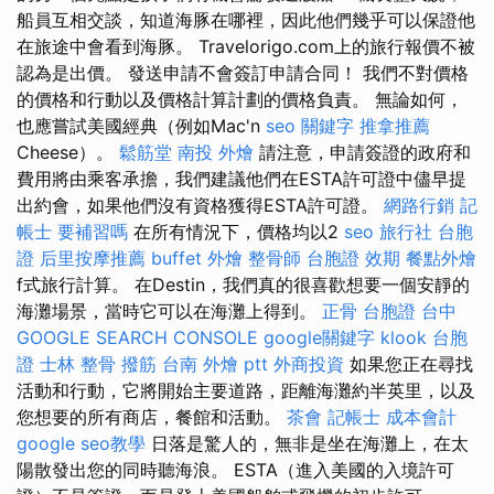
船員互相交談，知道海豚在哪裡，因此他們幾乎可以保證他
在旅途中會看到海豚。 Travelorigo.com上的旅行報價不被
認為是出價。 發送申請不會簽訂申請合同！ 我們不對價格
的價格和行動以及價格計算計劃的價格負責。 無論如何，
也應嘗試美國經典（例如Mac'n
seo 關鍵字
推拿推薦
Cheese）。
鬆筋堂
南投 外燴
請注意，申請簽證的政府和
費用將由乘客承擔，我們建議他們在ESTA許可證中儘早提
出約會，如果他們沒有資格獲得ESTA許可證。
網路行銷
記
帳士 要補習嗎
在所有情況下，價格均以2
seo
旅行社 台胞
證
后里按摩推薦
buffet 外燴
整骨師
台胞證 效期
餐點外燴
f式旅行計算。 在Destin，我們真的很喜歡想要一個安靜的
海灘場景，當時它可以在海灘上得到。
正骨
台胞證 台中
GOOGLE SEARCH CONSOLE
google關鍵字
klook 台胞
證
士林 整骨
撥筋
台南 外燴 ptt
外商投資
如果您正在尋找
活動和行動，它將開始主要道路，距離海灘約半英里，以及
您想要的所有商店，餐館和活動。
茶會
記帳士 成本會計
google seo教學
日落是驚人的，無非是坐在海灘上，在太
陽散發出您的同時聽海浪。 ESTA（進入美國的入境許可