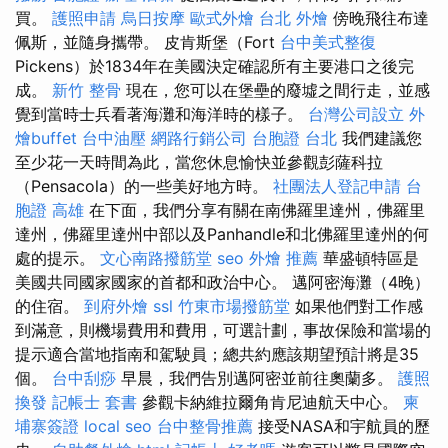
買。
護照申請
烏日按摩
歐式外燴
台北 外燴
傍晚飛往布達
佩斯，並隨身攜帶。 皮肯斯堡（Fort
台中美式整復
Pickens）於1834年在美國決定確認所有主要港口之後完
成。
新竹 整骨
現在，您可以在堡壘的廢墟之間行走，並感
覺到當時士兵看著海灘和海洋時的樣子。
台灣公司設立
外
燴buffet
台中油壓
網路行銷公司
台胞證 台北
我們建議您
至少花一天時間為此，當您休息愉快並參觀彭薩科拉
（Pensacola）的一些美好地方時。
社團法人登記申請
台
胞證 高雄
在下面，我們分享有關在南佛羅里達州，佛羅里
達州，佛羅里達州中部以及Panhandle和北佛羅里達州的何
處的提示。
文心南路撥筋堂
seo
外燴 推薦
華盛頓特區是
美國共同國家國家的首都和政治中心。 邁阿密海灘（4晚）
的住宿。
到府外燴
ssl
竹東市場撥筋堂
如果他們對工作感
到滿意，則機場費用和費用，可選計劃，事故保險和當場的
提示適合當地指南和駕駛員；總共約應該期望預計將是35
個。
台中刮痧
早晨，我們告別邁阿密並前往奧蘭多。
護照
換發
記帳士 套書
參觀卡納維拉爾角肯尼迪航天中心。
柬
埔寨簽證
local seo
台中整骨推薦
接受NASA和宇航員的歷