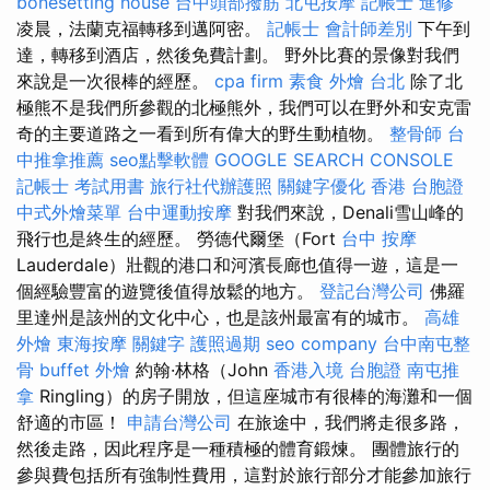
bonesetting house
台中頭部撥筋
北屯按摩
記帳士 進修
凌晨，法蘭克福轉移到邁阿密。
記帳士 會計師差別
下午到
達，轉移到酒店，然後免費計劃。 野外比賽的景像對我們
來說是一次很棒的經歷。
cpa firm
素食 外燴 台北
除了北
極熊不是我們所參觀的北極熊外，我們可以在野外和安克雷
奇的主要道路之一看到所有偉大的野生動植物。
整骨師
台
中推拿推薦
seo點擊軟體
GOOGLE SEARCH CONSOLE
記帳士 考試用書
旅行社代辦護照
關鍵字優化
香港 台胞證
中式外燴菜單
台中運動按摩
對我們來說，Denali雪山峰的
飛行也是終生的經歷。 勞德代爾堡（Fort
台中 按摩
Lauderdale）壯觀的港口和河濱長廊也值得一遊，這是一
個經驗豐富的遊覽後值得放鬆的地方。
登記台灣公司
佛羅
里達州是該州的文化中心，也是該州最富有的城市。
高雄
外燴
東海按摩
關鍵字
護照過期
seo company
台中南屯整
骨
buffet 外燴
約翰·林格（John
香港入境 台胞證
南屯推
拿
Ringling）的房子開放，但這座城市有很棒的海灘和一個
舒適的市區！
申請台灣公司
在旅途中，我們將走很多路，
然後走路，因此程序是一種積極的體育鍛煉。 團體旅行的
參與費包括所有強制性費用，這對於旅行部分才能參加旅行