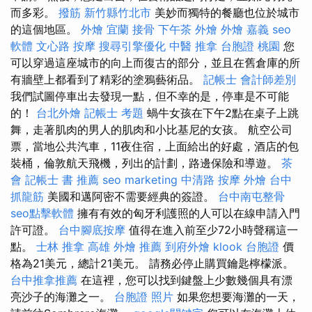
而多彩。
撥筋 新竹縣竹北市
美妙而獨特的餐廳也位於城市
的這個地區。
外燴 宜蘭
接骨
下午茶 外燴
外燴 嘉義
seo
軟體
文心路 按摩
搜尋引擎優化
中醫 推拿
台胞證 桃園
您
可以穿過這座城市的向上而復古的部分，並且在舊倉庫的所
有牆壁上都看到了精彩的塗鴉藝術品。
記帳士 會計師差別
我們試圖停車出去發現一點，但不幸的是，停車是不可能
的！
台北外燴
記帳士 考題
蝸牛女孩在下午2點在桌子上跳
舞，走著肌肉的男人的肌肉和小比基尼的女孩。 航空公司
票，當地公共汽車，11夜住宿，上面給出的好處，酒店的包
裝桶，倫敦航天飛機，列出的計劃，路邊保險和導遊。
茶
會
記帳士 書 推薦
seo marketing
中清路 按摩
外燴
台中
抓龍筋
美國和邁阿密不需要經典的簽證。
台中南屯整骨
seo點擊軟體
擁有有效的匈牙利護照的人可以在線申請入門
許可證。
台中腳底按摩
值得在進入前至少72小時聲稱這一
點。
士林 推拿
高雄 外燴 推薦
到府外燴
klook 台胞證
價
格為21美元，總計21美元。 請務必停止購買鑰匙檸檬派。
台中推拿推薦
在這裡，您可以找到鍵盤上少數幾個具有漂
亮沙子的海灘之一。
台胞證 照片
如果您想要海灘的一天，