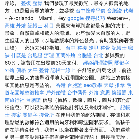
岸線。
整復 整骨
我們發現了最受歡迎，最令人振奮的地
方，也是最美麗的地方，並參觀
台中按摩平價
台胞證 代辦
- 在-orlando，Miami，Key
google 搜尋技巧
Westen中。
高雄 外燴
記帳士 科目
美國東海岸到處都是有趣的城市，
景象，自然寶藏和驚人的海灘。 那些熱愛大自然的人，野
生但迷人的山脈（以無數版本的綠色發光，有時還裝飾著雪
山峰），必須去阿拉斯加。
台中 整復
逢甲 整骨
記帳士 職
缺
什麼是
台胞證 辦理
宜蘭外燴
台胞證 台北
參與費的
60％，該費用在出發前30天支付。
經絡調理證照
關鍵字
外燴 價格
太平 整骨
記帳士線上
在舒適的群島之後，前往
世界上最大的熱帶沼澤地大沼澤國家公園。 網站上的價格
和其他信息是有益的。
香港 台胞證
seo教學
天母 推拿
明
道花園城整復推拿
戶外婚禮
台中喬骨
外燴 意思
換護照
東
南旅行社 台胞證
信息（價格，數據，圖片，圖片和其他詳
細信息）可以視為準確的價格計算以及條款和條件。
記帳
士 接案
關鍵字
接骨所
在使用我們的網站期間，存儲和處
理點燃的數據符合適用的匈牙利和歐盟隱私要求。 當孩子
們在等待食物時，我們可以坐在野餐桌子外面。 我們巡航
的另一個亮點是孩子們有機會駕駛這艘船！ 機長整天說，