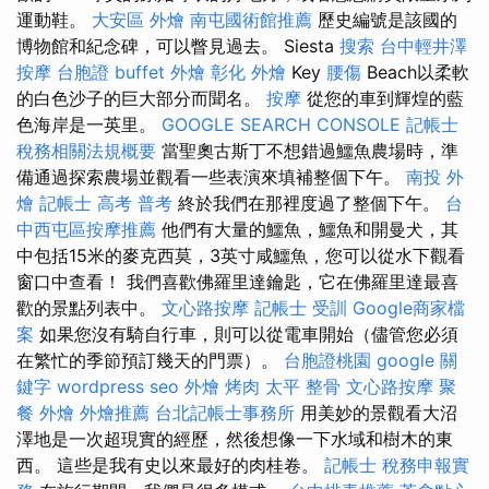
運動鞋。
大安區 外燴
南屯國術館推薦
歷史編號是該國的
博物館和紀念碑，可以瞥見過去。 Siesta
搜索
台中輕井澤
按摩
台胞證
buffet 外燴
彰化 外燴
Key
腰傷
Beach以柔軟
的白色沙子的巨大部分而聞名。
按摩
從您的車到輝煌的藍
色海岸是一英里。
GOOGLE SEARCH CONSOLE
記帳士
稅務相關法規概要
當聖奧古斯丁不想錯過鱷魚農場時，準
備通過探索農場並觀看一些表演來填補整個下午。
南投 外
燴
記帳士 高考 普考
終於我們在那裡度過了整個下午。
台
中西屯區按摩推薦
他們有大量的鱷魚，鱷魚和開曼犬，其
中包括15米的麥克西莫，3英寸咸鱷魚，您可以從水下觀看
窗口中查看！ 我們喜歡佛羅里達鑰匙，它在佛羅里達最喜
歡的景點列表中。
文心路按摩
記帳士 受訓
Google商家檔
案
如果您沒有騎自行車，則可以從電車開始（儘管您必須
在繁忙的季節預訂幾天的門票）。
台胞證桃園
google 關
鍵字
wordpress seo
外燴 烤肉
太平 整骨
文心路按摩
聚
餐 外燴
外燴推薦
台北記帳士事務所
用美妙的景觀看大沼
澤地是一次超現實的經歷，然後想像一下水域和樹木的東
西。 這些是我有史以來最好的肉桂卷。
記帳士 稅務申報實