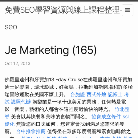
免費SEO學習資源與線上課程整理-
seo
Je Marketing (165)
Oct 12, 2013
佛羅里達州和牙買加13 -day Cruise在佛羅里達州和牙買加
迪士尼樂園，環球影城，好萊塢，拉斯維加斯賭場和許多極
端冒險運動在美國不斷上升。
台胞證
西式外燴
記帳士 考
試
護照代辦
娛樂業是一項十億美元的業務，任何熱愛電
影，音樂，藝術的人都會在這裡度過愉快的時光。
竹北整
脊
美食以其快餐和美味的食物而聞名。
協會成立條件
ssl
優化
無論您的口味如何，您肯定會找到滿足您需求的餐
廳。
台中推拿推薦
值得坐在眾多印度餐廳和素食咖啡館之