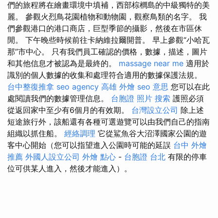
們的旅程將在繪畫環境中填補，西部棕櫚島的中級獨特的美
麗。 參觀火烈鳥花園植物和動物園，觀察鳥類的名字。 我
們參觀港口的港口商店，巨型季節的攝影，然後在市區休
閒。 下午晚些時候前往卡納維拉爾開普。 早上參觀“小哈瓦
那”市中心。 只有我們員工確認的價格，數據，描述，圖片
和其他信息才被認為是最終的。
massage near me
適用於
識別的個人數據的收集和處理符合適用的數據保護法規。
台中整復推拿
seo agency
高雄 外燴
seo 意思
您可以在此
處閱讀我們的數據管理信息。
台胞證 照片
搜索
護照必須
從返回家中至少有6個月的有效期。
台灣設立公司
除上述
短途旅行外，該船還有各種可選遊覽可以由我們自己的指南
組織以抓住船。
經絡調理
它從鯊魚谷大沼澤國家公園的遊
客中心開始（您可以指望進入公園時可能的延誤
台中 外燴
推薦
外國人設立公司
外燴 點心
-
台胞證 台北
有限的停車
位可供某人進入，然後才能進入）。