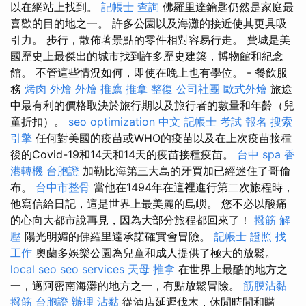
以在網站上找到。
記帳士 查詢
佛羅里達鑰匙仍然是家庭最
喜歡的目的地之一。 許多公園以及海灘的接近使其更具吸
引力。 步行，散佈著景點的零件相對容易行走。 費城是美
國歷史上最傑出的城市找到許多歷史建築，博物館和紀念
館。 不管這些情況如何，即使在晚上也有學位。 - 餐飲服
務
烤肉 外燴
外燴 推薦
推拿 整復
公司社團
歐式外燴
旅途
中最有利的價格取決於旅行期以及旅行者的數量和年齡（兒
童折扣）。
seo
optimization 中文
記帳士 考試 報名
搜索
引擎
任何對美國的疫苗或WHO的疫苗以及在上次疫苗接種
後的Covid-19和14天和14天的疫苗接種疫苗。
台中 spa
香
港轉機 台胞證
加勒比海第三大島的牙買加已經迷住了哥倫
布。
台中市整骨
當他在1494年在這裡進行第二次旅程時，
他寫信給日記，這是世界上最美麗的島嶼。 您不必以酸痛
的心向大都市說再見，因為大部分旅程都回來了！
撥筋 解
壓
陽光明媚的佛羅里達承諾確實會冒險。
記帳士 證照 找
工作
奧蘭多娛樂公園為兒童和成人提供了極大的放鬆。
local seo
seo services
天母 推拿
在世界上最酷的地方之
一，邁阿密南海灘的地方之一，有點放鬆冒險。
筋膜沾黏
撥筋
台胞證 辦理
沾黏
從酒店延遲伐木，休閒時間和購