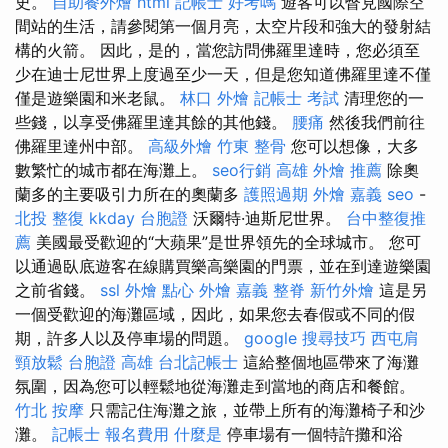
史。
自助餐外燴
html
記帳士 好考嗎
遊客可以瞥見國際空
間站的生活，請參閱第一個月亮，太空片段和強大的發射結
構的火箭。 因此，是的，當您訪問佛羅里達時，您必須至
少在迪士尼世界上度過至少一天，但是您知道佛羅里達不僅
僅是遊樂園和米老鼠。
林口 外燴
記帳士 考試
清理您的一
些錢，以享受佛羅里達其餘的其他錢。
腰痛
然後我們前往
佛羅里達州中部。
高級外燴
竹東 整骨
您可以想像，大多
數繁忙的城市都在海灘上。
seo行銷
高雄 外燴 推薦
除奧
蘭多的主要吸引力所在的奧蘭多
護照過期
外燴 嘉義
seo
-
北投 整復
kkday 台胞證
沃爾特·迪斯尼世界。
台中整復推
薦
美國最受歡迎的“大蘋果”是世界領先的全球城市。 您可
以通過臥底遊客在線購買樂高樂園的門票，並在到達遊樂園
之前省錢。
ssl
外燴 點心
外燴 嘉義
整脊
新竹外燴
這是另
一個受歡迎的海灘區域，因此，如果您去春假或不同的假
期，許多人以及停車場的問題。
google 搜尋技巧
西屯肩
頸放鬆
台胞證 高雄
台北記帳士
這給整個地區帶來了海灘
氛圍，因為您可以輕鬆地從海灘走到當地的商店和餐館。
竹北 按摩
只需記住海灘之旅，並帶上所有的海灘椅子和沙
灘。
記帳士 報名費用
什麼是
停車場有一個特許攤和浴