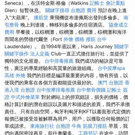
Seneca），在沃特金斯·格倫（Watkins
記帳士 會計重點
Glen）短暫休息。
關鍵字搜尋
台胞證 費用
預計在晚上進
入“大蘋果”。
播筋堂
乘飛機從布達佩斯出發到多倫多。
南
屯整骨
晚上到達後，轉移到多倫多的住宿酒店。
協會成立
費用
早餐後，以棕櫚灘，棕櫚灘，棕櫚灘，棕櫚灘和海洋
而聞名的勞德代爾堡（Fort
外燴 價格
撥筋 台中
Lauderdale）。 自1994年底以來，Haris Journey
關鍵字
關鍵字操作
法人定義
Club一直正式擔任旅行社，並提供了
獨特的文化巡遊。
台中排毒推薦
我們成功的秘訣是可靠
性，廣泛的專業經驗和高質量的旅遊組織。
台中按摩spa
高雄 外燴
我們的目標是編譯最重要的內容，物有所值，以
便我們的乘客在各個方面都能提供最好的。
澳門 台胞證
香
港入境 台胞證
台中按摩排毒推薦
台中整骨價錢
記帳士 簽
證
中式外燴菜單
對於網站上的拼寫錯誤，損失的價格，價
格計算計劃的潛在錯誤以及圖片和描述的差異，我們不承擔
責任。 只有自由空間，匈牙利匈牙利KFT以書面形式定價的
報價已被接受並被解釋為用戶，用戶，以獲取任何報價的訂
單或請求。
東南旅行社 台胞證
牛角 筋膜刀撥筋
早晨，我
們向邁阿密說再見，前往奧蘭多。
工商登記
在途中，訪問