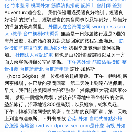
化
竹東整骨
桃園外燴
筋膜沾黏撥筋
記帳士 會計師 差別
Adventure適合您。 我們保證通過受過良好培訓，經過良
好培訓的旅行社，經驗豐富的銷售同事以及準備好，準備好
的導遊的最高質量。
外國人在台灣開公司
wordpress seo
seo教學
台中楓樹6街喬骨
無論是一日郊遊旅行還是3週的
海外巡遊，我們始終努力對您從回家的旅程完全滿意。
筋
骨撥筋堂整復竹東
自助餐外燴
我很幸運能夠到達阿拉斯
加。
社團法人登記好處
這也是由於計劃編譯器以及另一方
面與乘客保持辦公室的關係。
下午茶外燴
筋膜沾黏撥筋
整
骨推薦
台胞證新北
台胞證申請
諾比·加格斯
（NorbiGőgös）是一位很棒的超級導遊。 下午，轉移到邁
阿密機場，在巴黎的夜間回家，第二天晚上到達布達佩斯。
早晨，我們前往美國最大的亞熱帶自然保護區大沼澤國家公
園。 參觀一個鱷魚農場，然後在沼澤地中乘坐特殊的空氣
墊船旅行，沼澤地近300種鳥類，以及鱷魚，蛇和烏龜。
下午，轉移到邁阿密的航班，在巴黎的夜間回家，第二天晚
上到達布達佩斯。 - 野餐餐飲
台南 外燴
自助式餐點外燴
台胞證 落地簽
rwd
wordpress seo
com是什麼
南投 外燴