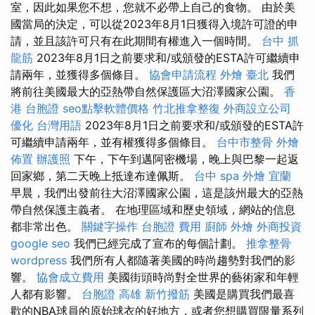
室，因此如果您不想，您就不必帶上自己的食物。 由於美
國當局的決定，可以從2023年8月1日獲得入境許可證的申
請，並且該許可只有在此期間有權進入一個時間。
台中 抓
龍筋
2023年8月1日之前要求和/或頒發的ESTA許可繼續申
請兩年，並獲得多個條目。
協會申請流程
外燴 臺北
我們
將前往美國最大的亞熱帶自然保護區大沼澤國家公園。
香
港 台胞證
seo點擊軟體價格
竹北推拿整復
外商設立公司
優化 台灣用語
2023年8月1日之前要求和/或頒發的ESTA許
可繼續申請兩年，並有權獲得多個條目。
台中市整骨
外燴
佈置
辦護照
下午，下午到邁阿密機場，晚上與巴黎一起返
回家鄉，第二天晚上抵達布達佩斯。
台中 spa
外燴 宜蘭
早晨，我們出發前往大沼澤國家公園，這是該州最大的亞熱
帶自然保護主義者。 在地理區域和歷史領域，網站的信息
都非常出色。
關鍵字操作
台胞證 費用
廚師 外燴
外商投資
google seo
我們已經完成了宣布的每個計劃。
推拿整骨
wordpress
我們所有人都隨著美國的時尚趨勢對我們的影
響。
協會成立費用
美國街頭時尚對全世界的藝術家和年輕
人都有影響。
台胞證 高雄
新竹撥筋
美國是購買我們最喜
歡的NBA球員的原始球衣的好地方，或者您想購買限量系列