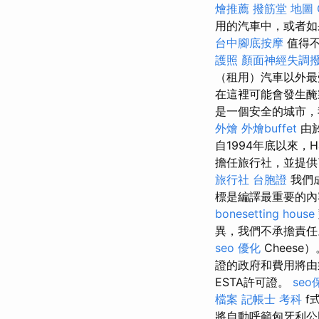
燴推薦
撥筋堂 地圖
用的汽車中，或者如
台中腳底按摩
值得不
護照
顏面神經失調
（租用）汽車以外
在這裡可能會發生醃
是一個安全的城市，
外燴
外燴buffet
由於
自1994年底以來，Hari
擔任旅行社，並提
旅行社 台胞證
我們
標是編譯最重要的內
bonesetting house
異，我們不承擔責任
seo 優化
Cheese
證的政府和費用將由
ESTA許可證。
se
檔案
記帳士 考科
f
將自動呼籲匈牙利公