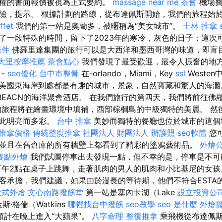
權的書面報價被視為正式要約。
massage near me
茶會
機場費
險，提示。 根據計劃的路線，從布達佩斯開始，我們的旅程始
fet
我們的第一站是奧蘭多，被暱稱為“美女城市”。
士林 推拿
了一段特殊的時間，留下了2023年的寒冷，灰色的日子；這次
條件
佛羅里達集團的旅行可以是大西洋和墨西哥灣的味道，即盲
大里按摩推薦
茶會點心
我們發現了最受歡迎，最令人振奮的地
-
seo優化
台中市整骨
在-orlando，Miami，Key
ssl
Westen
美國東海岸到處都是有趣的城市，景象，自然寶藏和驚人的海灘
BEACN的海洋聚會酒店。 在我們旅行的第四天，我們將前往佛
的旅程將在繪畫環境中填補，西部棕櫚島的中級獨特的美麗。 然
如此明亮而多彩。
台中 推拿
美妙而獨特的餐廳也位於城市的這
推拿價格
傳統整復推拿
社團法人 財團法人
辦護照
seo軟體
您
並且在舊倉庫的所有牆壁上都看到了精彩的塗鴉藝術品。
外燴
餐點外燴
我們試圖停車出去發現一點，但不幸的是，停車是不
午2點在桌子上跳舞，走著肌肉的男人的肌肉和小比基尼的女孩
客承擔，我們建議，如果由於漫長的等待期，他們不符合ESTA
歐式外燴
文心南路撥筋堂
第一站是塞內卡湖（Lake
設立投資公
斯·格倫（Watkins
哪裡找台中撥筋
seo教學
seo 是什麼
外燴
預計在晚上進入“大蘋果”。
八字命理 整復推拿
乘飛機從布達佩