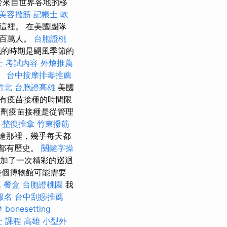
於來自世界各地的移
美容撥筋
記帳士 軟
這裡。 在美國團隊
數百萬人。
台胞證桃
底的時期是颶風季節的
士 考試內容
外燴推薦
。
台中按摩排毒推薦
竹北
台胞證高雄
美國
有疫苗接種的時間限
劑疫苗接種是從管理
 整復推拿
竹東撥筋
達那裡，幾乎每天都
都有歷史。
關鍵字操
加了一次精彩的巡迴
整個博物館可能需要
膜
餐盒
台胞證桃園
我
報名
台中刮痧推薦
摩
bonesetting
 課程 高雄
小型外