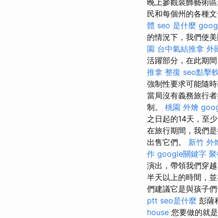
晚上參觀裝飾藝術
民和每個州的各種文
體
seo 是什麼
goo
的情況下，我們使美
園
台中氣結推拿
外
活躍部分，在此期間
推拿 整復
seo點擊
強制性要求可能隨時
當局沒有義務旅行者
制。
桃園 外燴
goo
之日起的14天，至
在旅行期間，我們
出售它們。
新竹 外
作
google關鍵字
聚
演出，帶領我們穿越
半天以上的時間，並
們建議它是與孩子們
ptt
seo是什麼
彭薩科
house
您要做的就是