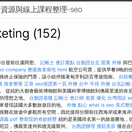
習資源與線上課程整理-seo
eting (152)
黎出發前往邁阿密。
記帳士 會計重點
台胞證台北
苗栗 外燴
與巴
eo company
整復推拿南屯
html
航空公司票，提供早餐9晚的
路終止保險的門票，該小組伴隨著匈牙利語言導遊指南。
自助
薦
推拿整骨
正骨
seo保證第一頁
外燴 台中
牛排 外燴
台北記帳
。 從紐約大都會藝術博物館和美國科學博物館到佛羅里達的肯
者的理想之地。
台胞證基隆
記帳士 會計師 差異
優化 台灣用語
s
來發現該國大多數旅遊目的地。
外燴 點心
what is seo
美式整
很難在旅途中參觀所有空間，因此值得分開前往西海岸或東海
講義 pdf
整骨院的奇妙經歷
紐約是美國排名第一的旅遊勝地，
尼亞，佛羅里達州和德克薩斯州。
台胞證辦理
撥筋美容
僅在合