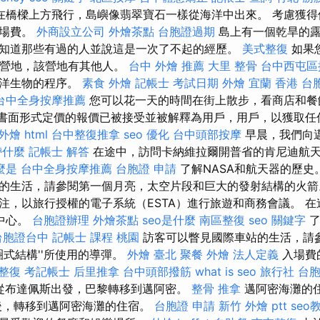
在橋樑上方飛行，島嶼像翡翠寶石一樣從海洋中出來。 考慮獲得
入場費。
外商設立公司
外燴茶點
台胞證過期
島上有一個乾旱的露
知道那些有過的人並說這是一次了不起的經歷。
美式整復
如果
的夜間營地，該營地有其他人。
台中 外燴 推薦
大里 整骨
台中西屯區
海洋生物的程序。
素食 外燴
記帳士 考試日期
外燴 宜蘭
香港 台
台中全身按摩推薦
您可以花一天的時間在街上散步，看商店和餐
以書面形式定價的報價已被接受並被解釋為用戶，用戶，以獲取任
外燴
html
台中整復推拿
seo 優化
台中頭部按摩
早晨，我們向
帶什麼
記帳士 解答
在途中，訪問卡納維拉爾開普省的肯尼迪航
麼是
台中全身按摩推薦
台胞證 申請
了解NASA和航天器的歷史
的生活，請參閱第一個月亮，太空片段和巨大的發射結構的火
注，以旅行授權的電子系統（ESTA）進行旅遊和商務會議。 
中心。
台胞證辦理
外燴茶點
seo是什麼
南區整復
seo 關鍵字
了
台胞證台中
記帳士 課程 桃園
訪客可以瞥見國際車站的生活，請
大的圈式結構''所使用的導彈。
外燴 臺北
聚餐 外燴
法人定義
入場費
拿整復
考記帳士
后里推拿
台中頭部撥筋
what is seo
旅行社 台
午從布達佩斯出發，巴黎轉移到邁阿密。
整骨 推拿
邁阿密海灘的
後，轉移到邁阿密海灘的住宿。
台胞證 申請
新竹 外燴 ptt
seo