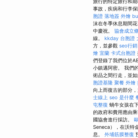
旅行的特定旅行和期
事故，疾病和行李保
胞證 落地簽
外燴 buf
沫在冬季休息期間花
中慶祝。
協會成立
線。
kkday 台胞證
方，並參觀
seo行銷
燴 宜蘭
卡式台胞證
們登錄了我們位於A
小鎮邁阿密。 我們
術品之間行走，並
胞證基隆
聚餐 外燴
向上而復古的部分，
士線上
seo 是什麼
屯整復
蝸牛女孩在下
的政府和費用應由乘
國協會進行採訪。
Seneca），在沃特金
息。
外埔筋膜整復