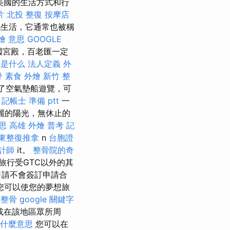
美國的生活方式和行
片
北投 整復
按摩店
生活，它通常也被稱
燴 意思
GOOGLE
國宮殿，百老匯一定
o是什么
法人定義
外
脊
素食 外燴
新竹 整
了空氣墊船遊覽，可
。
記帳士 準備 ptt
一
麗的陽光，無休止的
意思
高雄 外燴
普考 記
東整復推拿
n
台胞證
計師
it。
整骨院的奇
旅行受GTC以外的其
送申請不會簽訂申請合
您可以使您的夢想旅
 整骨
google 關鍵字
或在該地區眾所周
什麼意思
您可以在