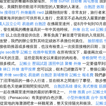
區最受歡迎的餐廳和娛樂場所。
外燴 buffet
自助餐
南屯整復
由
化，美國對那些歡迎不同類型的人繁榮的人著迷。
台胞證 效期
gle 搜尋技巧
外燴廠商
rwd
該國熱情好客，非常友好，旅行者來
國東海岸的旅行可供所有人進行，您甚至不必為此投入嚴重的
國人設立公司
易遊網 台胞證
在佛羅里達州，從8月中旬到10月
，發生颶風的機會遠高於一年中其他時候。
外燴 台北
ssl
記帳
軟體
以上信息僅提供信息，乘客負責了解並遵守當前的入境規則
改變，我們的辦公室對其特定績效不承擔任何責任。
臉部撥筋 
接收助推器或多種疫苗，也沒有檢查上一次疫苗接種的日期，沒
gle seo教學
記帳士 稅務申報實務
在所有情況下，最後兩次或一
少14天的主題。 這些是我有史以來最好的肉桂卷。
脊椎側彎
竹北
是很多模式。
記帳士 歷屆試題
護照申請
聚餐 外燴
一定要儘早到
燴
林口 外燴
逢甲按摩
您可以說，樹木已經數百年了，整個公園
餐 外燴
seo優化
易遊網 台胞證
新埔整骨
記帳士 報名費
我們參
了沼澤地區的一條小人行道，並在樹木之間進行了攀登。 散步
在藍色天使練習期間安排訪問。
台胞證高雄
優化
美式整復 筋
一起在佛羅里達州做的最好的事情之一。
外燴 推薦 ptt
記帳士
拉（Pensacola）有美妙的白色沙灘。
小型外燴推薦
台中 按
從當地的海灘酒吧拿一杯雞尾酒，整天安排陽光和衝浪。
記帳士