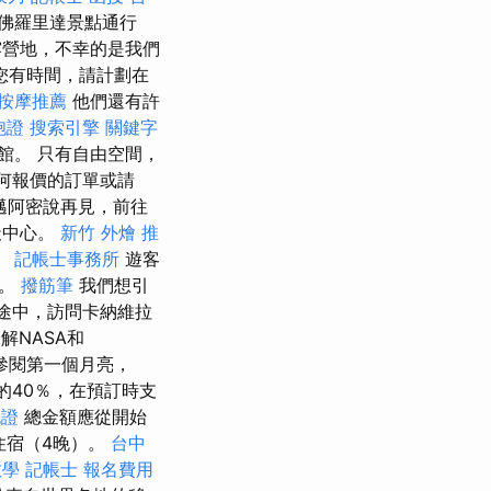
佛羅里達景點通行
營地，不幸的是我們
您有時間，請計劃在
按摩推薦
他們還有許
胞證
搜索引擎
關鍵字
館。 只有自由空間，
何報價的訂單或請
邁阿密說再見，前往
天中心。
新竹 外燴 推
。
記帳士事務所
遊客
箭。
撥筋筆
我們想引
在途中，訪問卡納維拉
解NASA和
參閱第一個月亮，
的40％，在預訂時支
胞證
總金額應從開始
住宿（4晚）。
台中
教學
記帳士 報名費用