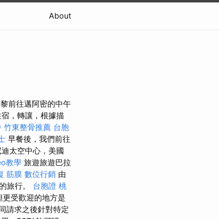
About
黎前往邁阿密的中午
住宿，轉讓，根據描
餐
竹東整骨推薦
台胞
士
早餐後，我們前往
尼迪太空中心，美國
eo教學
旅遊旅遊巴拉
復 筋膜
數位行銷
由
岸的旅行。
台胞證 桃
但更受歡迎的地方是
同請求之後針對特定