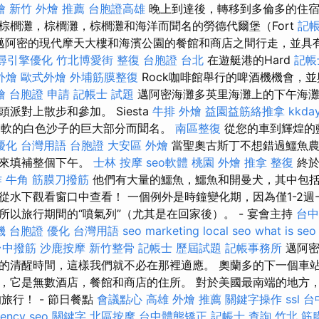
燴
新竹 外燴 推薦
台胞證高雄
晚上到達後，轉移到多倫多的住
棕櫚灘，棕櫚灘，棕櫚灘和海洋而聞名的勞德代爾堡（Fort
記帳
）。 在邁阿密的現代摩天大樓和海濱公園的餐館和商店之間行走，並
尋引擎優化
竹北博愛街 整復
台胞證 台北
在遊艇港的Hard
記帳
外燴
歐式外燴
外埔筋膜整復
Rock咖啡館舉行的啤酒機機會，
燴
台胞證 申請
記帳士 試題
邁阿密海灘多英里海灘上的下午海
派對上散步和參加。 Siesta
牛排 外燴
益園益筋絡推拿
kkd
以柔軟的白色沙子的巨大部分而聞名。
南區整復
從您的車到輝煌的
優化 台灣用語
台胞證
大安區 外燴
當聖奧古斯丁不想錯過鱷魚農
演來填補整個下午。
士林 按摩
seo軟體
桃園 外燴
推拿 整復
終於
作
牛角 筋膜刀撥筋
他們有大量的鱷魚，鱷魚和開曼犬，其中包括
從水下觀看窗口中查看！ 一個例外是時鐘變化期，因為僅1-2週-
所以旅行期間的“噴氣列”（尤其是在回家後）。 - 宴會主持
台中
機 台胞證
優化 台灣用語
seo marketing
local seo
what is seo
台中撥筋
沙鹿按摩
新竹整骨
記帳士 歷屆試題
記帳事務所
邁阿密
的清醒時間，這樣我們就不必在那裡適應。 奧蘭多的下一個車
，它是無數酒店，餐館和商店的住所。 對於美國最南端的地方，
旅行！ - 節日餐點
會議點心
高雄 外燴 推薦
關鍵字操作
ssl
台
gency
seo 關鍵字
北區按摩
台中體態矯正
記帳士 查詢
竹北 筋