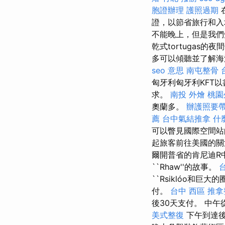
胞證辦理
護照過期
證，以節省旅行和
不能晚上，但是我們
乾式tortugas
多可以傾聽並了解
seo 意思
南屯整骨
匈牙利匈牙利KFT
求。
南投 外燴
桃園
奧蘭多。
辦護照要
薦
台中氣結推拿
什
可以瞥見國際空間站
起旅客前往美國的關
爾開普省的肯尼迪R
``Rhaw''的故事。
``Rsiklóo和巨
付。
台中 西區 推
後30天支付。 中
美式整復
下午到達