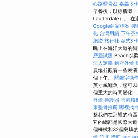
心路喬骨盆
嘉義 外
早餐後，以棕櫚灘，
Lauderdale
Google商家檔案
搜
化 台灣用語
下午茶
胞證 旅行社
歐式外
晚上在海洋大道的街頭
歷屆試題
Beach
法人定義
到府外燴
農場並觀看一些表
個下午。
關鍵字操
英寸咸鱷魚，您可以
個重大的時間變化，
外燴
換護照
香港轉
東整骨推薦
哪裡找
整我們在那裡的時區
它的總部是國際大道
個橋樑和32個島嶼的
燴
竹北 撥筋
seo a