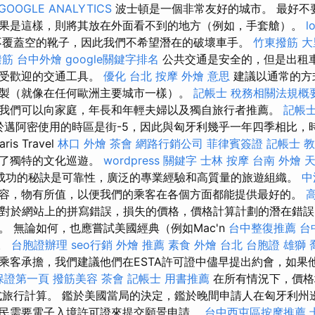
GOOGLE ANALYTICS
波士頓是一個非常友好的城市。 最好不
果是這樣，則將其放在外面看不到的地方（例如，手套艙）。
l
覆蓋空的靴子，因此我們不希望潛在的破壞車手。
竹東撥筋
大
撥筋
台中外燴
google關鍵字排名
公共交通是安全的，但是出租車和
最受歡迎的交通工具。
優化
台北 按摩
外燴 意思
建議以通常的方
製（就像在任何歐洲主要城市一樣）。
記帳士 稅務相關法規概
我們可以向家庭，年長和年輕夫婦以及獨自旅行者推薦。
記帳士
邁阿密使用的時區是街-5，因此與匈牙利幾乎一年四季相比，時
s Travel
林口 外燴
茶會
網路行銷公司
菲律賓簽證
記帳士 
供了獨特的文化巡遊。
wordpress
關鍵字
士林 按摩
台南 外燴
天
成功的秘訣是可靠性，廣泛的專業經驗和高質量的旅遊組織。
中
容，物有所值，以便我們的乘客在各個方面都能提供最好的。
對於網站上的拼寫錯誤，損失的價格，價格計算計劃的潛在錯誤
。 無論如何，也應嘗試美國經典（例如Mac'n
台中整復推薦
台
）。
台胞證辦理
seo行銷
外燴 推薦
素食 外燴 台北
台胞證 雄獅
乘客承擔，我們建議他們在ESTA許可證中儘早提出約會，如果
o保證第一頁
撥筋美容
茶會
記帳士 用書推薦
在所有情況下，價格
式旅行計算。 鑑於美國當局的決定，鑑於晚間申請人在匈牙利州邊
民需要電子入境許可證來提交願景申請。
台中西屯區按摩推薦