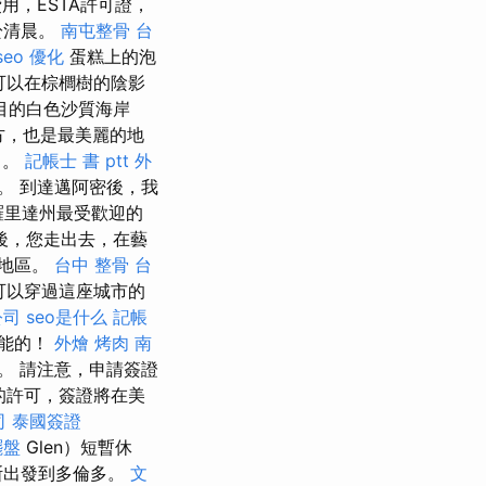
用，ESTA許可證，
於清晨。
南屯整骨
台
seo 優化
蛋糕上的泡
可以在棕櫚樹的陰影
目的白色沙質海岸
方，也是最美麗的地
中。
記帳士 書 ptt
外
。 到達邁阿密後，我
羅里達州最受歡迎的
後，您走出去，在藝
個地區。
台中 整骨
台
可以穿過這座城市的
公司
seo是什么
記帳
可能的！
外燴 烤肉
南
。 請注意，申請簽證
的許可，簽證將在美
司
泰國簽證
擺盤
Glen）短暫休
斯出發到多倫多。
文