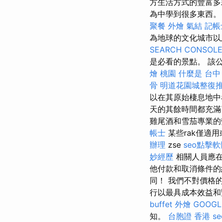
方生活方式的豐富
為中學到很多東西。
聚餐 外燴
氣結
記帳
為地球的文化城市
SEARCH CONSOL
是必看的景點。 該
燴 桃園
什麼是
台中
骨
明道花園城整復
以在其原始棲息地中
天的其餘時間都充滿
雞尾酒和雪茄專業的
帳士
某些rak僅適用或
辦理
zse
seo點擊
妙經歷
相關人員應
他付款和取消條件的約
同！ 我們不對價格
行以最具成本效益
buffet 外燴
GOOGL
知。
台胞證 香港
s