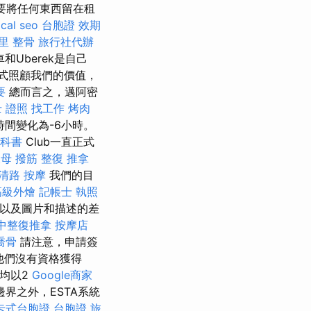
要將任何東西留在租
ocal seo
台胞證 效期
里 整骨
旅行社代辦
Uberek是自己
式照顧我們的價值，
要
總而言之，邁阿密
 證照 找工作
烤肉
間變化為-6小時。
教科書
Club一直正式
母 撥筋
整復 推拿
清路 按摩
我們的目
高級外燴
記帳士 執照
以及圖片和描述的差
中整復推拿
按摩店
喬骨
請注意，申請簽
他們沒有資格獲得
均以2
Google商家
界之外，ESTA系統
卡式台胞證
台胞證 旅