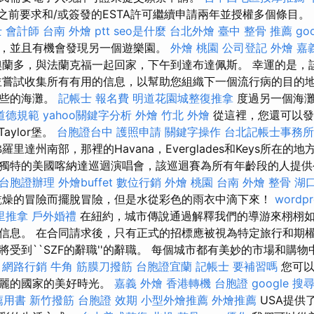
1日之前要求和/或簽發的ESTA許可繼續申請兩年並授權多個條目。
 會計師
台南 外燴 ptt
seo是什麼
台北外燴
臺中 整骨 推薦
go
，並且有機會發現另一個遊樂園。
外燴 桃園
公司登記
外燴 嘉
蘭多，與法蘭克福一起回家，下午到達布達佩斯。 幸運的是，
並嘗試收集所有有用的信息，以幫助您組織下一個流行病的目的地
好些的海灘。
記帳士 報名費
明道花園城整復推拿
度過另一個海灘
道德規範
yahoo關鍵字分析
外燴
竹北 外燴
從這裡，您還可以發現
Taylor堡。
台胞證台中
護照申請
關鍵字操作
台北記帳士事務所
里達州南部，那裡的Havana，Everglades和Keys所在的
獨特的美國喀納達巡迴演唱會，該巡迴賽為所有年齡段的人提供
台胞證辦理
外燴buffet
數位行銷
外燴 桃園
台南 外燴
整骨
湖
乾燥的冒險而擺脫冒險，但是水從彩色的雨衣中滴下來！
wordpr
里推拿
戶外婚禮
在紐約，城市傳說通過解釋我們的導游來栩栩如
信息。 在合同請求後，只有正式的招標應被視為特定旅行和期權
受到``SZF的辭職''的辭職。 每個城市都有美妙的市場和購
。
網路行銷
牛角 筋膜刀撥筋
台胞證宜蘭
記帳士 要補習嗎
您可以
美麗的國家的美好時光。
嘉義 外燴
香港轉機 台胞證
google 搜
薦用書
新竹撥筋
台胞證 效期
小型外燴推薦
外燴推薦
USA提供