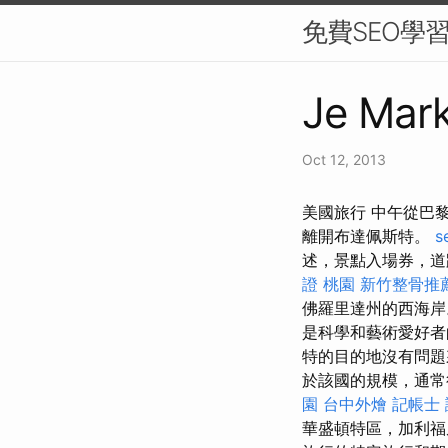
免費SEO學
Je Mark
Oct 12, 2013
美國旅行 中午從巴
離開布達佩斯特。
s
述，景點入場券，道
證 桃園
新竹整骨推
佛羅里達州的西海岸
是科學和藝術愛好
特的目的地沒有問題
於該國的規模，通常
園
台中外燴
記帳士 
華盛頓特區，加利福