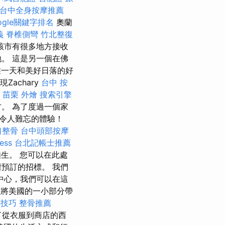
台中全身按摩推薦
ogle關鍵字排名
奧蘭
義
脊椎側彎
竹北整復
該市有很多地方接收
。 這是另一個在佛
一天和美好日落的好
Zachary
台中 按
苗栗 外燴
搜索引擎
地方。 為了度過一個家
令人難忘的體驗！
口整骨
台中頭部按摩
ess
台北記帳士推薦
生。 您可以在此處
預訂的招標。 我們
物中心，我們可以在這
將美國的一小部分帶
尋技巧
整骨推薦
了從衣服到商店的西