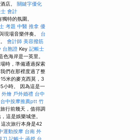
宿酒店。
關鍵字優化
士 會計
具有獨特的氛圍。
士 考題
中醫 推拿
優
並與現場音樂伴奏。
台
灘。
會計師
美容撥筋
ay 台胞證
Key
記帳士
藍色海岸是一英里。
場時，準備通過探索
我們在那裡度過了整
15米的麥克西莫，3
5小時。 因為這是一
 外燴
戶外婚禮
台中
台中按摩推薦ptt
竹
旅行前幾天，值得調
站，這是娛樂城堡。
這次旅行本身是42
中運動按摩
台南 外
膜刀
記帳士 函授
台