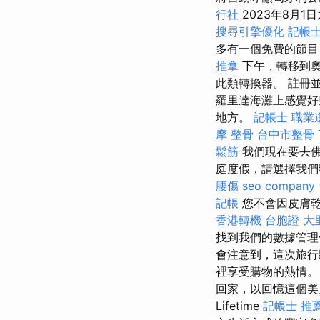
行社
2023年8月
搜尋引擎優化
記帳士
多有一個免費的節目
推拿
下午，轉移到奧
此類轉換器。 註冊
羅里達海灘上感覺
地方。
記帳士 職業
摩 整骨
台中市整骨
鬆筋
我們現在要去佛羅
庭度假，請選擇我們
腰傷
seo company
記帳
您不會因皮膚
香港轉機 台胞證
大
找到我們的數據管理
會注意到，這次旅行將
裡享受購物的熱情
回家，以回憶這個
Lifetime
記帳士 推