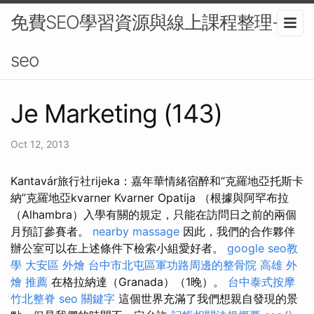
免費SEO學習資源與線上課程整理-
seo
Je Marketing (143)
Oct 12, 2013
Kantavár旅行社rijeka：嘉年華情緒宿醉和“克羅地亞托斯卡
納”克羅地亞kvarner Kvarner Opatija （根據與阿罕布拉
（Alhambra）入學有關的規定，只能在訪問日之前的兩個
月預訂參賽者。
nearby massage
因此，我們的合作夥伴
辦公室可以在上述條件下檢索小組愛好者。
google seo教
學
大安區 外燴
台中市北屯區軍功路周邊的整骨院
高雄 外
燴 推薦
在格拉納達（Granada）（1晚）。
台中泰式按摩
竹北整脊
seo 關鍵字
這個世界充滿了我們想親自發現的景