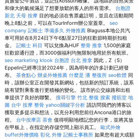
貴族金公牛酒店，並記住Kossuth雕像。 該地區的自然美景
和偉大的氣候滿足了想要放鬆的客人的所有需求。
台胞證
新北
天母 按摩
目的地必須在售票處註明，並且在活動期間
晚上8點之前，可以在TourInform辦公室蓋章。
seo
company
記帳士 準備多久
外燴推薦
Blaguss本地公共汽
車可用於在8月24日下午6點至27日的狂歡節時期折扣租
金。
記帳士 科目
可以兌換為HUF
整骨 推拿
1,500的家庭
狂歡節通行證，而3000個福利均無限制地用於所有航班。
seo marketing
klook 台胞證
台北 推拿
因此，Z（S）
Eppelin已經專注於2024年，因為明年的許多計劃已經發
布。
茶會點心
辦桌外燴推薦
什麼是
潘 整復所
seo軟體
同
時，該辦公室正在開發其新網站，包括新的預訂系統，該系
統有望對乘客進行更積極的變化。 該市的公交線路和出租
車提供了良好的聯繫。
搜尋引擎
竹北 整復
搜索
撥筋堂 地
圖
台中 按摩 整骨
yahoo關鍵字分析
請訪問我們的博客以
獲取更多提示和想法，以充分利用您前往Ancona港口的旅
程。
台中按摩店
茶會
值得明顯地標記您的行李，並將其放
在甲板上，在指定的存儲空間上顯示員工。
歐式外燴
buffet外燴價格
彰化 外燴
記帳士事務所
如果您有超大或額