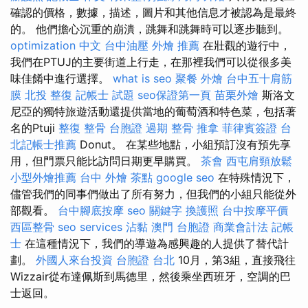
確認的價格，數據，描述，圖片和其他信息才被認為是最終
的。 他們擔心沉重的崩潰，跳舞和跳舞時可以逐步聽到。
optimization 中文
台中油壓
外燴 推薦
在壯觀的遊行中，
我們在PTUJ的主要街道上行走，在那裡我們可以從很多美
味佳餚中進行選擇。
what is seo
聚餐 外燴
台中五十肩筋
膜
北投 整復
記帳士 試題
seo保證第一頁
苗栗外燴
斯洛文
尼亞的獨特旅遊活動還提供當地的葡萄酒和特色菜，包括著
名的Ptuji
整復 整骨
台胞證 過期
整骨 推拿
菲律賓簽證
台
北記帳士推薦
Donut。 在某些地點，小組預訂沒有預先享
用，但門票只能比訪問日期更早購買。
茶會
西屯肩頸放鬆
小型外燴推薦
台中 外燴 茶點
google seo
在特殊情況下，
儘管我們的同事們做出了所有努力，但我們的小組只能從外
部觀看。
台中腳底按摩
seo 關鍵字
換護照
台中按摩平價
西區整骨
seo services
沾黏
澳門 台胞證
商業會計法 記帳
士
在這種情況下，我們的導遊為感興趣的人提供了替代計
劃。
外國人來台投資
台胞證 台北
10月，第3組，直接飛往
Wizzair從布達佩斯到馬德里，然後乘坐西班牙，空調的巴
士返回。