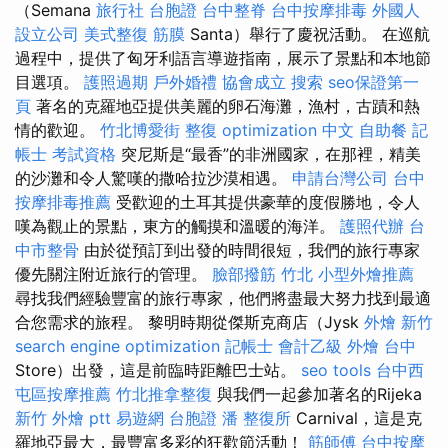
（Semana
旅行社 台胞證
台中整脊
台中按摩排毒
外國人
設立公司
美式整復 筋膜
Santa）舉行了慶祝活動。 在巡航
過程中，提供了匈牙利語言導遊指南，展示了景點和本地節
目選項。
護照過期
戶外婚禮
協會成立
搜索
seo保證第一
頁
著名的克羅地亞提供美麗的卵石海灘，漁村，古蹟和熱
情的歡迎。
竹北博愛街 整復
optimization 中文
自助餐
記
帳士 考試資格
突尼斯是“最香”的非洲國家，在那裡，精美
的沙灘和令人驚嘆的撒哈拉沙漠相遇。
申請台灣公司
台中
按摩排毒推薦
受歡迎的土耳其提供豪華的度假勝地，令人
嘆為觀止的景點，東方的觸摸和溫暖的海洋。
護照代辦
台
中市整骨
由於從預訂到出發的時間很短，我們的旅行專家
優先關注附近旅行的管理。
臉部撥筋 竹北
小型外燴推薦
尋找我們經驗豐富的旅行專家，他們將盡最大努力找到最適
合您需求的旅程。 黎明時期從傑斯克商店（Jysk
外燴 新竹
search engine optimization
記帳士 會計乙級
外燴 台中
Store）出發，這是前臨時距離巴士站。
seo tools
台中西
屯區按摩推薦
竹北推拿整復
與我們一起參加著名的Rijeka
新竹 外燴 ptt
易遊網 台胞證
潘 整復所
Carnival，這是克
羅地亞最大，最豐富多彩的狂歡節活動！
筋師傅
台中按摩