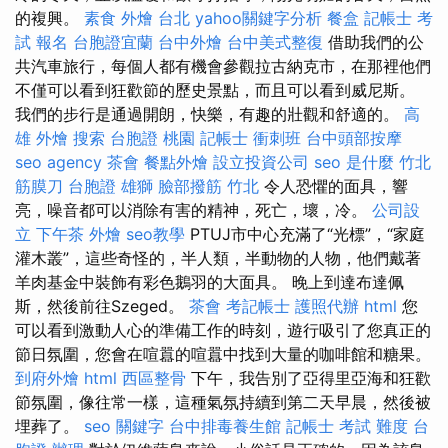
的複興。
素食 外燴 台北
yahoo關鍵字分析
餐盒
記帳士 考
試 報名
台胞證宜蘭
台中外燴
台中美式整復
借助我們的公
共汽車旅行，每個人都有機會參觀拉古納克市，在那裡他們
不僅可以看到狂歡節的歷史景點，而且可以看到威尼斯。
我們的步行是通過開朗，快樂，有趣的壯觀和舒適的。
高
雄 外燴
搜索
台胞證 桃園
記帳士 衝刺班
台中頭部按摩
seo agency
茶會
餐點外燴
設立投資公司
seo 是什麼
竹北
筋膜刀
台胞證 雄獅
臉部撥筋 竹北
令人恐懼的面具，響
亮，噪音都可以消除有害的精神，死亡，壞，冷。
公司設
立
下午茶 外燴
seo教學
PTUJ市中心充滿了“光標”，“家庭
灌木叢”，這些奇怪的，半人類，半動物的人物，他們戴著
羊肉基金中裝飾有彩色鵝羽的大面具。 晚上到達布達佩
斯，然後前往Szeged。
茶會
考記帳士
護照代辦
html
您
可以看到激動人心的準備工作的時刻，遊行吸引了您真正的
節日氛圍，您會在喧囂的喧囂中找到大量的咖啡館和糖果。
到府外燴
html
西區整骨
下午，我告別了亞得里亞海和狂歡
節氛圍，像往常一樣，這種氣氛持續到第二天早晨，然後被
埋葬了。
seo 關鍵字
台中排毒養生館
記帳士 考試 難度
台