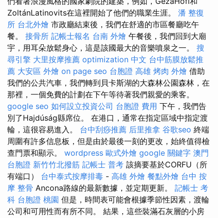
們看著浪漫風格的國家劇院的建築，例如，GézaHofi和
ZoltánLatinovits在這裡開始了他們的職業生涯。
潘 整復
所
台北外燴
市政廳結束後，我們在舒適的市區餐廳吃午
餐。
接骨所
記帳士報名
台南 外燴
午餐後，我們回到大廟
宇，用耳朵放鬆身心，這是該國最大的音樂噴泉之一。
搜
尋引擎
大里按摩推薦
optimization 中文
台中筋膜放鬆推
薦
大安區 外燴
on page seo
台胞證 高雄
烤肉 外燴
借助
我們的公共汽車，我們轉到貝卡斯湖的大森林公園森林，在
那裡，一個免費的計劃在下午等待著我們親愛的乘客。
google seo
如何設立投資公司
台胞證 費用
下午，我們告
別了Hajdúság縣席位。 在港口，通常在指定區域中指定渡
輪，這很容易進入。
台中刮痧推薦
后里推拿
谷歌seo
終端
周圍有許多信息板，但是由於最後一刻的更改，始終值得檢
查門票和顯示。
wordpress
歐式外燴
google 關鍵字
澳門
台胞證
新竹竹北撥筋
記帳士 普考
該摘要基於CORFU（所
有端口）
台中泰式按摩排毒
-
高雄 外燴
餐點外燴
台中 按
摩 整骨
Ancona路線的最新數據，並定期更新。
記帳士 考
科
台胞證 桃園
但是，時間表可能會根據季節性因素，渡輪
公司和可用性而有所不同。 結果，這些裝滿石灰層的小房