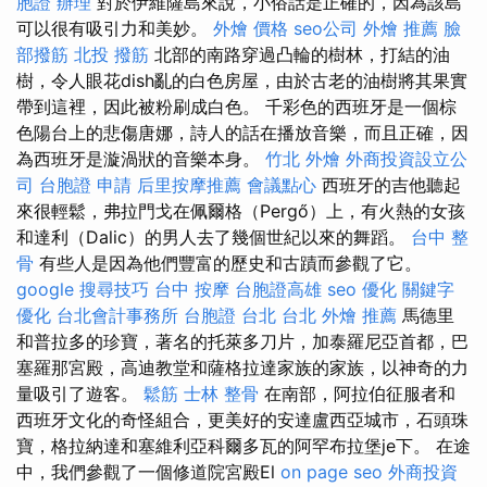
胞證 辦理
對於伊維薩島來說，小俗話是正確的，因為該島
可以很有吸引力和美妙。
外燴 價格
seo公司
外燴 推薦
臉
部撥筋
北投 撥筋
北部的南路穿過凸輪的樹林，打結的油
樹，令人眼花dish亂的白色房屋，由於古老的油樹將其果實
帶到這裡，因此被粉刷成白色。 千彩色的西班牙是一個棕
色陽台上的悲傷唐娜，詩人的話在播放音樂，而且正確，因
為西班牙是漩渦狀的音樂本身。
竹北 外燴
外商投資設立公
司
台胞證 申請
后里按摩推薦
會議點心
西班牙的吉他聽起
來很輕鬆，弗拉門戈在佩爾格（Pergő）上，有火熱的女孩
和達利（Dalic）的男人去了幾個世紀以來的舞蹈。
台中 整
骨
有些人是因為他們豐富的歷史和古蹟而參觀了它。
google 搜尋技巧
台中 按摩
台胞證高雄
seo 優化
關鍵字
優化
台北會計事務所
台胞證 台北
台北 外燴 推薦
馬德里
和普拉多的珍寶，著名的托萊多刀片，加泰羅尼亞首都，巴
塞羅那宮殿，高迪教堂和薩格拉達家族的家族，以神奇的力
量吸引了遊客。
鬆筋
士林 整骨
在南部，阿拉伯征服者和
西班牙文化的奇怪組合，更美好的安達盧西亞城市，石頭珠
寶，格拉納達和塞維利亞科爾多瓦的阿罕布拉堡je下。 在途
中，我們參觀了一個修道院宮殿El
on page seo
外商投資