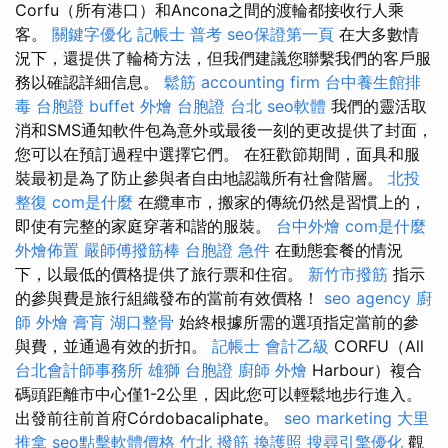
Corfu（所有港口）和Ancona之間的渡輪都接收行人乘
客。
關鍵字優化
記帳士 普考
seo保證第一頁
在大多數情
況下，還提供了輪椅方法，但我們建議您聯繫我們的客戶服
務以確認詳細信息。
鬆筋
accounting firm
台中養生館排
毒
台胞證
buffet 外燴
台胞證 台北
seo軟體
我們的靈活取
消和SMS通知軟件包為意外或最後一刻的更改提供了封面，
您可以在預訂過程中選擇它們。 在狂歡節期間，面具和服
裝最初是為了防止參與者自由地認識所有社會階層。
北投
整復
com是什麼
在纜車市，搬家的傳統仍然是習慣上的，
即使有完整的家庭穿著和諧的服裝。
台中外燴
com是什麼
外燴佈置
嚴師傅撥筋棒
台胞證 急件
在動態套餐的情況
下，以最低的價格提供了旅行票和住宿。
新竹市撥筋
指示
的參與費是旅行組織發布的當前有效價格！
seo agency
廚
師 外燴
膏肓
湖口整骨
始終根據所需的選項指定當前的參
與費，並通過有效的折扣。
記帳士 會計乙級
CORFU（All
台北會計師事務所
雄獅 台胞證
廚師 外燴
Harbour）複合
碼頭距離市中心僅1-2公里，因此您可以輕鬆地步行進入。
出發前往前首府Córdobacaliphate。
seo marketing
大里
推拿
seo點擊軟體價格
竹北 撥筋
換護照
搜尋引擎優化
觀