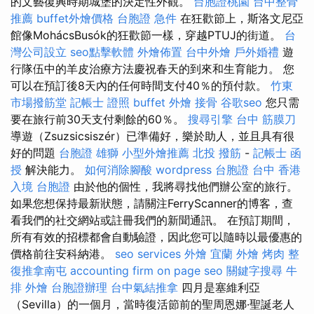
的文藝復興時期城堡的決定性外觀。
台胞證桃園
台中整骨
推薦
buffet外燴價格
台胞證 急件
在狂歡節上，斯洛文尼亞
館像MohácsBusók的狂歡節一樣，穿越PTUJ的街道。
台
灣公司設立
seo點擊軟體
外燴佈置
台中外燴
戶外婚禮
遊
行隊伍中的羊皮治療方法慶祝春天的到來和生育能力。 您
可以在預訂後8天內的任何時間支付40％的預付款。
竹東
市場撥筋堂
記帳士 證照
buffet 外燴
接骨
谷歌seo
您只需
要在旅行前30天支付剩餘的60％。
搜尋引擎
台中 筋膜刀
導遊（Zsuzsicsiszér）已準備好，樂於助人，並且具有很
好的問題
台胞證 雄獅
小型外燴推薦
北投 撥筋
-
記帳士 函
授
解決能力。
如何消除腳酸
wordpress
台胞證 台中
香港
入境 台胞證
由於他的個性，我將尋找他們辦公室的旅行。
如果您想保持最新狀態，請關注FerryScanner的博客，查
看我們的社交網站或註冊我們的新聞通訊。 在預訂期間，
所有有效的招標都會自動驗證，因此您可以隨時以最優惠的
價格前往安科納港。
seo services
外燴 宜蘭
外燴 烤肉
整
復推拿南屯
accounting firm
on page seo
關鍵字搜尋
牛
排 外燴
台胞證辦理
台中氣結推拿
四月是塞維利亞
（Sevilla）的一個月，當時復活節前的聖周恩娜·聖誕老人