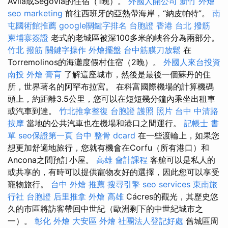
Ávila或Segovia的住宿（1晚）。
外國人開公司
新竹 外燴
seo marketing
前往西班牙的亞熱帶海岸，“納皮帕特”。
南
屯國術館推薦
google關鍵字排名
台胞證 香港
台北 撥筋
柬埔寨簽證
老式的老城區被深100多米的峽谷分為兩部分。
竹北 撥筋
關鍵字操作
外燴擺盤
台中筋膜刀放鬆
在
Torremolinos的海灘度假村住宿（2晚）。
外國人來台投資
南投 外燴
膏肓
了解這座城市，然後是最後一個蘇丹的住
所，世界著名的阿罕布拉宮。 在科富國際機場的計算機碼
頭上，約距離3.5公里，您可以在短短幾分鐘內乘坐出租車
或汽車到達。
竹北推拿整復
台胞證 護照 照片
台中 中清路
按摩
當地的公共汽車也在機場和港口之間運行。
記帳士 書
單
seo保證第一頁
台中 整骨 dcard
在一些渡輪上，如果您
想更加舒適地旅行，您就有機會在Corfu（所有港口）和
Ancona之間預訂小屋。
高雄 會計課程
客艙可以是私人的
或共享的，有時可以提供寵物友好的選擇，因此您可以享受
寵物旅行。
台中 外燴 推薦
搜尋引擎
seo services
東南旅
行社 台胞證
后里推拿
外燴 高雄
Cácres的觀光，其歷史悠
久的市區將訪客帶回中世紀（歐洲剩下的中世紀城市之
一）。
彰化 外燴
大安區 外燴
社團法人登記好處
舊城區周