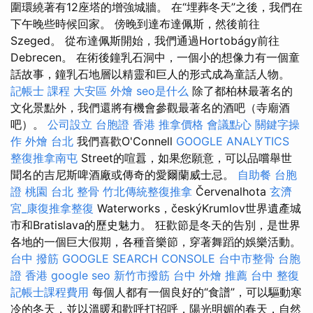
圍環繞著有12座塔的增強城牆。 在“埋葬冬天”之後，我們在
下午晚些時候回家。 傍晚到達布達佩斯，然後前往
Szeged。 從布達佩斯開始，我們通過Hortobágy前往
Debrecen。 在術後鐘乳石洞中，一個小的想像力有一個童
話故事，鐘乳石地層以精靈和巨人的形式成為童話人物。
記帳士 課程
大安區 外燴
seo是什么
除了都柏林最著名的
文化景點外，我們還將有機會參觀最著名的酒吧（寺廟酒
吧）。
公司設立
台胞證 香港
推拿價格
會議點心
關鍵字操
作
外燴 台北
我們喜歡O'Connell
GOOGLE ANALYTICS
整復推拿南屯
Street的喧囂，如果您願意，可以品嚐舉世
聞名的吉尼斯啤酒廠或傳奇的愛爾蘭威士忌。
自助餐
台胞
證 桃園
台北 整骨
竹北傳統整復推拿
Červenalhota
玄濟
宮_康復推拿整復
Waterworks，českýKrumlov世界遺產城
市和Bratislava的歷史魅力。 狂歡節是冬天的告別，是世界
各地的一個巨大假期，各種音樂節，穿著舞蹈的娛樂活動。
台中 撥筋
GOOGLE SEARCH CONSOLE
台中市整骨
台胞
證 香港
google seo
新竹市撥筋
台中 外燴 推薦
台中 整復
記帳士課程費用
每個人都有一個良好的“食譜”，可以驅動寒
冷的冬天，並以溫暖和歡呼打招呼，陽光明媚的春天，自然