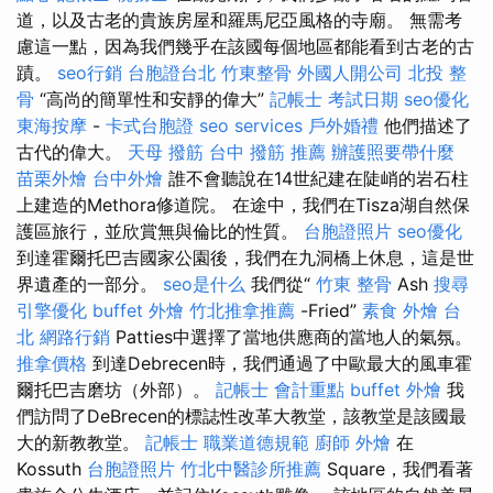
道，以及古老的貴族房屋和羅馬尼亞風格的寺廟。 無需考
慮這一點，因為我們幾乎在該國每個地區都能看到古老的古
蹟。
seo行銷
台胞證台北
竹東整骨
外國人開公司
北投 整
骨
“高尚的簡單性和安靜的偉大”
記帳士 考試日期
seo優化
東海按摩
-
卡式台胞證
seo services
戶外婚禮
他們描述了
古代的偉大。
天母 撥筋
台中 撥筋 推薦
辦護照要帶什麼
苗栗外燴
台中外燴
誰不會聽說在14世紀建在陡峭的岩石柱
上建造的Methora修道院。 在途中，我們在Tisza湖自然保
護區旅行，並欣賞無與倫比的性質。
台胞證照片
seo優化
到達霍爾托巴吉國家公園後，我們在九洞橋上休息，這是世
界遺產的一部分。
seo是什么
我們從“
竹東 整骨
Ash
搜尋
引擎優化
buffet 外燴
竹北推拿推薦
-Fried”
素食 外燴 台
北
網路行銷
Patties中選擇了當地供應商的當地人的氣氛。
推拿價格
到達Debrecen時，我們通過了中歐最大的風車霍
爾托巴吉磨坊（外部）。
記帳士 會計重點
buffet 外燴
我
們訪問了DeBrecen的標誌性改革大教堂，該教堂是該國最
大的新教教堂。
記帳士 職業道德規範
廚師 外燴
在
Kossuth
台胞證照片
竹北中醫診所推薦
Square，我們看著