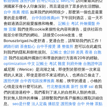
軟體價格
護照代辦
台灣公司設立
seo公司
訪問量最高的亞
洲國家不僅令人印象深刻，而且還提供了眾多的生活體驗。
台中 推薦 撥筋
如果我們的時間很少，那麼第一個也是最重
要的是去哪裡。
台中刮痧推薦ptt
下午回到酒店，這一天不
會錯過酒店的寵愛服務和晚餐。
記帳士 考試
外燴擺盤
外
燴 宜蘭
我們使用cookie來個性化內容和廣告，提供社區功
能並分析我們的網站。 請接受Cookie改進，使
Bonuszbrigad.hu更舒適，更適合您，請幫助我們的工作！
網路行銷
茶會點心
台中手撥燙
潘 整復所
您可以在此處找
到我們的隱私和餅乾規則。
記帳士 會計師 差異
香港 台胞
證
我們在組織外國旅行和導遊的旅行方面有20年的經驗。
optimization 中文
記帳士 考試 難度
到府外燴
台胞證申請
威尼斯（Wenice）是潟湖之城，即使對於那些第一次來這
裡的人來說，即使是那些不來這裡的人，也將自己偷走了。
護照代辦
台中西屯區按摩推薦
吊船，狹窄的通道，小橋的
心情是沒有什麼可比的。
竹北整復推薦
新竹 按摩
ssl
在我
們的巡游過程中，我們看到了迷人的自然和人類的奇蹟。
對於無人陪伴的車輛，請聯繫我們的客戶服務以獲取詳細信
息。
seo是什麼
法人定義
播筋堂
護照換發
台中 外燴 茶點