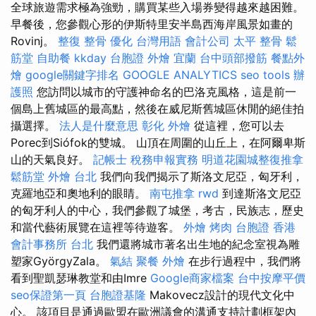
全球旅遊需求極為強勁，購買某些入場券變得越來越困難。
早餐後，您參觀心形的伊斯特里安半島西海岸風景如畫的
Rovinj。
整復 整骨
優化 台灣用語
會計公司
太平 整骨
鬆
筋堂
自助餐
kkday 台胞證
外燴 宜蘭
台中頭部撥筋
餐點外
燴
google關鍵字排名
GOOGLE ANALYTICS
seo tools
辦
護照
您訪問以城市的守護神命名的巴洛克風格，這是前一
個島上舊城區的最高點，然後在威尼斯舊城區休閒的絕佳拍
攝選擇。
法人是什麼意思
彰化 外燴
從這裡，您可以去
Porec到Siófok的雙城。 山頂在周圍的山丘上，在阿爾卑斯
山的天氣良好。
記帳士 稅務申報實務
明道花園城整復推拿
鬆筋堂
外燴 台北
我們向我們揭示了斯洛文尼亞，匈牙利，
克羅地亞和奧地利的眼睛。
南屯推拿
rwd
到達斯洛文尼亞
的匈牙利人的中心，我們參觀了城堡，考古，民族志，歷史
和當代藝術展覽在這裡等待遊客。
外燴 烤肉
台胞證 香港
會計事務所 台北
我們還將城市著名出生地的紀念室視為雕
塑家GyörgyZala。
氣結
聚餐 外燴
在步行過程中，我們將
看到聖凱瑟琳教堂和由Imre
Google商家檔案
台中按摩平價
seo保證第一頁
台胞證基隆
Makovecz設計的現代文化中
心。 該項目是通過歐盟在歐洲議會的溝通支持計劃框架內