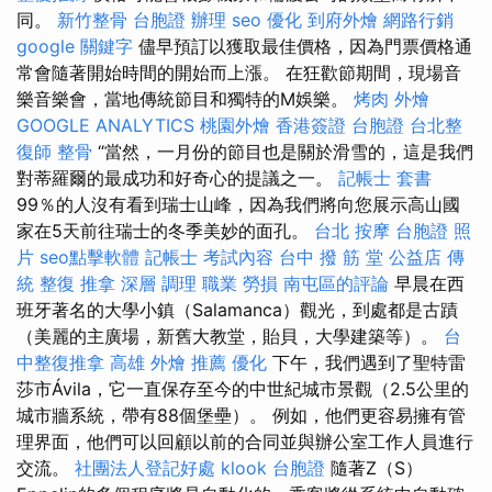
同。
新竹整骨
台胞證 辦理
seo 優化
到府外燴
網路行銷
google 關鍵字
儘早預訂以獲取最佳價格，因為門票價格通
常會隨著開始時間的開始而上漲。 在狂歡節期間，現場音
樂音樂會，當地傳統節目和獨特的M娛樂。
烤肉 外燴
GOOGLE ANALYTICS
桃園外燴
香港簽證 台胞證
台北整
復師
整骨
“當然，一月份的節目也是關於滑雪的，這是我們
對蒂羅爾的最成功和好奇心的提議之一。
記帳士 套書
99％的人沒有看到瑞士山峰，因為我們將向您展示高山國
家在5天前往瑞士的冬季美妙的面孔。
台北 按摩
台胞證 照
片
seo點擊軟體
記帳士 考試內容
台中 撥 筋 堂 公益店 傳
統 整復 推拿 深層 調理 職業 勞損 南屯區的評論
早晨在西
班牙著名的大學小鎮（Salamanca）觀光，到處都是古蹟
（美麗的主廣場，新舊大教堂，貽貝，大學建築等）。
台
中整復推拿
高雄 外燴 推薦
優化
下午，我們遇到了聖特雷
莎市Ávila，它一直保存至今的中世紀城市景觀（2.5公里的
城市牆系統，帶有88個堡壘）。 例如，他們更容易擁有管
理界面，他們可以回顧以前的合同並與辦公室工作人員進行
交流。
社團法人登記好處
klook 台胞證
隨著Z（S）