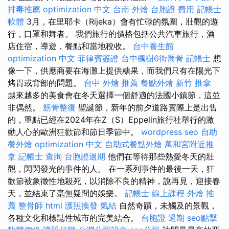
排毒推薦
optimization 中文
台南 外燴
台胞證 費用
記帳士
軟體
3月，在里耶卡（Rijeka）會有忙碌的氛圍，壯觀的遊
行，口罩和舞者。 我們旅行的價格包括公共汽車旅行，酒
店住宿，導遊，餐點和當地稅收。
台中養生館
optimization 中文
菲律賓簽證
台中楓樹6街喬骨
記帳士
想
像一下，供應商要在海灘上提供糖果，而我們只有在陽光下
烤胃或背部的問題。
台中 外燴 推薦
餐點外燴
新竹 推拿
越來越多的美食會在冬天選擇一個舒適的法國小鎮節，這並
非偶然。
筋骨整復
聖誕節，新年的前夕道路實際上是出售
的，重點已經在2024年在Z（S）Eppelin旅行社舉行的激
動人心的歐洲狂歡節和節日季節中。
wordpress seo
自助
餐外燴
optimization 中文
自助式餐點外燴
萬和宮附近推
拿
記帳士 查詢
台胞證過期
他們在等待那些熱愛冬天的壯
觀，閃閃發光的事件的人。 在一系列事件的最後一天，狂
歡節被象徵性地殺死，以消除不良的精神，說再見，迎接春
天，並結束了毫無疑問的娛樂。
記帳士 線上課程
外燴 推
薦
整骨師
html
護照換發
氣結
自然奇蹟，未觸及的景觀，
各種文化和標誌性城市的完美結合。
台胞證 過期
seo點擊