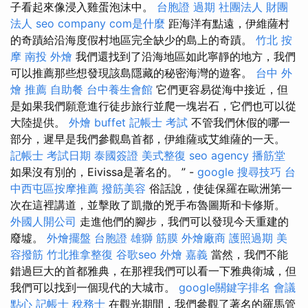
子看起來像浸入雞蛋泡沫中。
台胞證 過期
社團法人 財團
法人
seo company
com是什麼
距海洋有點遠，伊維薩村
的奇蹟給沿海度假村地區完全缺少的島上的奇蹟。
竹北 按
摩
南投 外燴
我們還找到了沿海地區如此寧靜的地方，我們
可以推薦那些想發現該島隱藏的秘密海灣的遊客。
台中 外
燴 推薦
自助餐
台中養生會館
它們更容易從海中接近，但
是如果我們願意進行徒步旅行並爬一塊岩石，它們也可以從
大陸提供。
外燴 buffet
記帳士 考試
不管我們休假的哪一
部分，遲早是我們參觀島首都，伊維薩或艾維薩的一天。
記帳士 考試日期
泰國簽證
美式整復
seo agency
播筋堂
如果沒有別的，Eivissa是著名的。 ” -
google 搜尋技巧
台
中西屯區按摩推薦
撥筋美容
俗話說，使徒保羅在歐洲第一
次在這裡講道，並擊敗了凱撒的兇手布魯圖斯和卡修斯。
外國人開公司
走進他們的腳步，我們可以發現今天重建的
廢墟。
外燴擺盤
台胞證 雄獅
筋膜
外燴廠商
護照過期
美
容撥筋
竹北推拿整復
谷歌seo
外燴 嘉義
當然，我們不能
錯過巨大的首都雅典，在那裡我們可以看一下雅典衛城，但
我們可以找到一個現代的大城市。
google關鍵字排名
會議
點心
記帳士 稅務士
在觀光期間，我們參觀了著名的羅馬管