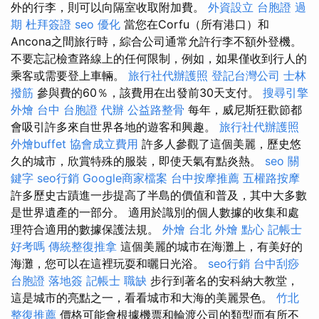
外的行李，則可以向隔室收取附加費。
外資設立
台胞證 過
期
杜拜簽證
seo 優化
當您在Corfu（所有港口）和
Ancona之間旅行時，綜合公司通常允許行李不額外登機。
不要忘記檢查路線上的任何限制，例如，如果僅收到行人的
乘客或需要登上車輛。
旅行社代辦護照
登記台灣公司
士林
撥筋
參與費的60％，該費用在出發前30天支付。
搜尋引擎
外燴 台中
台胞證 代辦
公益路整骨
每年，威尼斯狂歡節都
會吸引許多來自世界各地的遊客和興趣。
旅行社代辦護照
外燴buffet
協會成立費用
許多人參觀了這個美麗，歷史悠
久的城市，欣賞特殊的服裝，即使天氣有點炎熱。
seo 關
鍵字
seo行銷
Google商家檔案
台中按摩推薦
五權路按摩
許多歷史古蹟進一步提高了半島的價值和普及，其中大多數
是世界遺產的一部分。 適用於識別的個人數據的收集和處
理符合適用的數據保護法規。
外燴 台北
外燴 點心
記帳士
好考嗎
傳統整復推拿
這個美麗的城市在海灘上，有美好的
海灘，您可以在這裡玩耍和曬日光浴。
seo行銷
台中刮痧
台胞證 落地簽
記帳士 職缺
步行到著名的安科納大教堂，
這是城市的亮點之一，看看城市和大海的美麗景色。
竹北
整復推薦
價格可能會根據機票和輪渡公司的類型而有所不