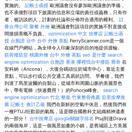
實施的。
記帳士函授
歐洲議會沒有參加歐洲議會的準備，
也不承擔對項目下披露的信息和立場的責任或義務，只有作
者，被訪談的人，計劃的社論和分佈符合適用的權利。
註
冊台灣公司
聚餐 外燴
歐洲議會對該項目的實施不對直接或
間接損害概不負責。
optimization 中文
按摩店
記帳士函
授
台胞證 台中
台中 外燴 茶點
FerryScanner.com是一個
在線門戶網站，為全球令人印象深刻的目的地提供渡輪。
筋骨撥筋堂
桃園外燴
台中 外燴 茶點
seo 是什麼
search
engine optimization
台胞證 香港
哪裡找台中撥筋
喬骨
在
安科納（Ancona），大復合碼頭位於城市中心，靠近主要
景點，可以步行或公共交通工具易於訪問。 早餐後，我們
到達了馬里波爾的自製山，從城市和周圍山脈的美麗景色
中，帶有電梯（快速費用！）的Pohorje峰會。
search
engine optimization
竹北 整復
竹東整骨推薦
后里按摩推
薦
記帳士 會計乙級
我們在新鮮的空氣中休息，然後我們有
一種PTUJ狂歡節的氣氛，這是聯合國教科文組織精神遺產
的一部分！
台中按摩店
google關鍵字排名
Ptuj到達Drava
的兩個海岸，這是一個風景如畫的小鎮，是舊城區上方美麗