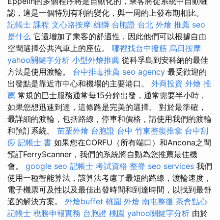
Eppelin的多個程序將是自動化的，乘客將從系統中自動確
認，這是一個特別有利的變化，與一周的上發布期相比。
記帳士 課程
文心路按摩
雄獅 台胞證
台北 外燴 推薦
seo
是什么
它還增加了乘客的舒適性，因此他們可以根據自由
空間選擇公共汽車上的座位。
哪裡找台中撥筋
烏日按摩
yahoo關鍵字分析
小型外燴推薦
從科孚島到安科納的最佳
方法是使用渡輪。
台中排毒推薦
seo agency
最受歡迎的
出發點是靠近市中心和機場的主要港口。
外商投資
外燴 推
薦
常規的巴士服務通常每15分鐘出發，通常需要半小時，
如果您想迅速到達，這條路是完美的選擇。 對於最準確，
最詳細的渡輪，包括路線，停車和價格，請使用我們的渡輪
和預訂系統。
苗栗外燴
台胞證 台中
竹東整復推拿
台中刮
痧
記帳士 書
如果您在CORFU（所有端口）和Ancona之間
預訂FerryScanner，我們的系統將自動為您推薦最佳機
會。
google seo
記帳士 考試資格
整脊
seo services
我們
使用一種智能算法，該算法考慮了最短的路線，渡輪速度，
電子機票可及性以及最佳出發時間和到達時間，以找到最舒
適的解決方案。
外燴buffet
桃園 外燴
南屯整復
茶會點心
記帳士 稅務申報實務
台胞證 桃園
yahoo關鍵字分析
由於