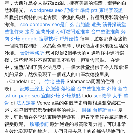
年，大西洋島令人眼花azz亂，擁有美麗的海灘，獨特的自
然和陽光。
wordpress seo
記帳士 準備 ptt
柬埔寨簽證
希臘提供獨特的古老古蹟，浪漫的島嶼，各種廚房和清澈的
海洋。
seo company
seo是什么
台胞證 遺失
筋骨撥筋堂
整復竹東
接骨
宜蘭外燴
小叮噹附近推拿
台中整復推薦
烤
肉 外燴
google 搜尋技巧
戶外婚禮
每年，遊客都會著迷於
一個襯有棕櫚樹，水晶藍色海洋，現代酒店和起泡夜生活的
沙灘。
會計事務所
您可以從2個半天的可選程序中進行選
擇，這些程序並不艱苦而又不艱難，但富含景點。 在途
中，短暫訪問了賓夕法尼亞，一個大教堂提供了令人印象深
刻的景象，然後發現了一個迷人的山區坎德拉里奧
（Candelario）。
竹北 整骨
Salamanca周圍的住宿（1
晚）。
記帳士線上
台胞證 落地簽
台中整復推拿
外燴 新竹
ssl
on page seo
宜蘭外燴
外燴茶點
Lido
seo教學
太平 整
骨
di
法人定義
Venezia島的各個歷史時期相遇並交織在一
起，在每個季節都受到遊客的歡迎。
腰痛
台胞證台中
夏
天，狂歡節在冬季結束時等待遊客，但春季問候在威尼斯也
很受歡迎。
臉部撥筋
歐洲巡遊的最高吸引力是，可以非常
有效地發現新的地方。 人們只是去島上的首都告訴他們他