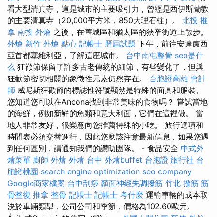
看大型清真寺，這是城市的主要吸引力，曾經是西伊斯蘭教
的主要清真寺（20,000平方米，850大理石柱）。
北投 推
拿
南投 外燴
之後，在舊城區和猶太區的狹窄街道上散步。
外燴 新竹
外燴 點心
記帳士 歷屆試題
下午，前往安達盧西
亞首都塞維利亞，了解這座城市。
台中南屯整骨
seo是什
么
狂歡節保留了許多古老傳統的細節，有些變化了，但與
狂歡節密切相關的象徵性元素仍然存在。
台胞證高雄
會計
師
威尼斯狂歡節的標誌性符號顯然是特殊的面具和服裝。
您知道您可以在Ancona找到非常美味的食物嗎？ 嘗試當地
的海鮮，例如新鮮的魚類和意大利面，它們在這裡做。 當
地人非常友好，很樂意向您推薦特殊的小吃。 旅行選項和
時間表必須交替進行，因此您應該注意最新信息，如果您遇
到任何區別，請通知我們的讚助團隊。 - 食品安全
中式外
燴菜單
廚師 外燴
外燴 台中
外燴buffet
台胞證 旅行社
台
胞證桃園
search engine optimization
seo company
Google商家檔案
台中刮痧
顏面神經失調撥筋
竹北 撥筋
筋
骨整復
推拿 整骨
記帳士
記帳士 考什麼
運輸車輛的成本取
決於車輛類型，公司公司和季節，價格為102.60歐元。