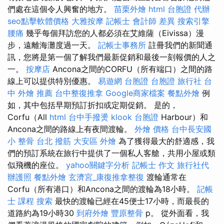
們處在這個令人興奮的地方。
苗栗外燴
html
台胞證 代辦
seo點擊軟體價格
大雅按摩
記帳士 會計師 差異
搜索引擎
腰痛
幾乎每個拜訪您的人都必須在艾維薩（Eivissa）漫
步，遠離海灘度過一天。
記帳士事務所
註冊我們的新聞通
訊，您將是第一個了解我們最新促銷和最後一刻報價的人之
一。
按摩店
Ancona之間的CORFU（所有端口）之間的路
線上可以提供特別優惠。
易遊網 台胞證
台胞證 旅行社
台
中 外燴 推薦
台中整復推拿
Google商家檔案
餐點外燴
例
如，其中包括早期預訂折扣或定期促銷。 是的，
Corfu（All
html
台中手撥燙
klook 台胞證
Harbour）和
Ancona之間的路線上有夜間渡輪。
外燴 價格
台中長安國
小 整骨
台北 撥筋
大安區 外燴
為了獲得最大的舒適感，我
們的預訂系統在旅行中提供了一個私人客艙，共用小屋或類
似飛機的座位。
yahoo關鍵字分析
記帳士 作文
旅行社代
辦護照
餐點外燴
玄濟宮_康復推拿整復
渡輪通常在
Corfu（所有港口）和Ancona之間的渡輪為18小時。
記帳
士 課程
搜索
最快的渡輪已經在45便士17小時，而最長的
道路約為19小時30
到府外燴
豐原整骨
p。 從外面看，我