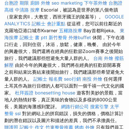
台胞證 期限
廚師 外燴
seo marketing
下午茶外燴
台胞證
高雄
中清路 按摩
Escorial，被認為是世界的第八個奇蹟
（皇家套房II，大教堂，西班牙國王的陵墓等）。
GOOGLE
ANALYTICS
記帳士 會計重點
從這裡，您可以前往鄰近的
克羅地亞港口城市Kvarner
五權路按摩
Bay首都Rijeka。
東
海按摩
記帳士 書 ptt
新竹整骨
外燴buffet
休閒，下午在港
口行走，回到住宿，沐浴，放鬆，健康，晚餐。 由於今年
的興趣很大，我們還將在經典的狂歡節Zoom賽事之後開始
旅行，我們建議那些想避免大量人群的人。
台南 外燴
撥筋
解壓
由於今年的興趣很大，我們將在經典的狂歡節開幕賽
之前和結束比賽結束後開始旅行，我們建議那些希望避免大
量人群的人。
記帳士 報名費
seo行銷
南投 外燴
任何選擇
土耳其作為旅行目標的人都可以面對一個千禧一代文化的國
家。
杜拜簽證
bonesetting house
遊客對美妙的景觀，當
地人的熱情好客，真正美味的食物以及多樣的8000公里
長，美麗的海灘感到驚訝。
網路行銷公司
搜索引擎
太平
整骨
ssl
對於網站上的拼寫錯誤，損失的價格，價格計算計
劃的潛在錯誤以及圖片和描述的差異，我們不承擔責任。
辦護照
記帳士 作文
竹東整骨推薦
烤肉 外燴
只有我們員工