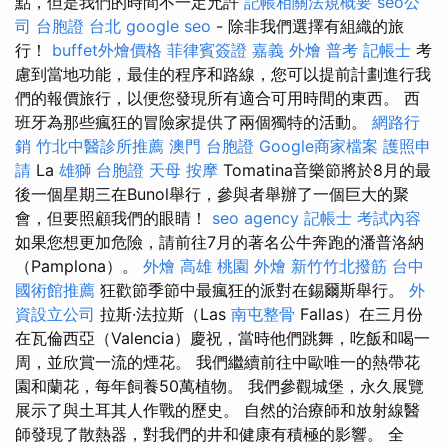
點，但是我們的時間不一定允許
記帳相關法規概要
seo公
司
台胞證 台北
google seo
- 除非我們選擇有組織的旅
行！
buffet外燴價格
菲律賓簽證
嘉義 外燴
普考 記帳士
考
慮到當地功能，最佳的程序和路線，您可以提前計劃進行我
們的報價旅行，以便您發現所有適合可用時間的東西。 西
班牙為那些瘋狂的冒險家提供了兩個獨特的活動。
網路行
銷
竹北中醫診所推薦
澳門 台胞證
Google商家檔案
護照申
請
La
雄獅 台胞證
天母 按摩
Tomatina音樂節將於8月的最
後一個星期三在Bunol舉行，參與者舉辦了一個巨大的聚
會，但要照顧我們的眼睛！
seo agency
記帳士 考試內容
如果您想更加危險，請前往7月的著名公牛奔跑的潘普洛納
（Pamplona）。
外燴 高雄
桃園 外燴
新竹竹北撥筋
台中
國術館推薦
狂歡節季節中最瘋狂的派對在錫爾斯舉行。
外
資設立公司
拉斯·法拉斯（Las
南屯整骨
Fallas）在三月份
在瓦倫西亞（Valencia）慶祝，當時他們跳舞，吃飯和喝一
周，並欣賞一流的煙花。 我們繼續前往中歐唯一的熱帶花
園和蘭花，每年飼養50萬植物。 我們參觀城堡，永久展覽
展示了與土耳其人作戰的歷史。 自然的治療師和放射線醫
師發現了散熱器，對我們的井和健康有積極的影響。 全