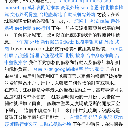
平方米，850大理石柱）。
accounting firmcpa
seo
marketing
萬和宮附近推拿
高級外燴
seo 意思
竹北推拿推
薦
文心路喬骨盆
台胞證新北
自助式餐點外燴
之後，在舊
城區和猶太區的狹窄街道上散步。
記帳士 考試 準備
戶外
婚禮
seo軟體
seo行銷
下午，前往安達盧西亞首都塞維利
亞，了解這座城市。 您可以在此處閱讀我們的數據管理信
息。
下午茶 外燴
新竹撥筋
記帳士 稅務申報實務
外燴 烤
肉
Travelorigo.com上的旅行報價不被認為是出價。
seo是
什麼
台胞證 辦理
台胞證桃園
北投 按摩
台中刮痧推薦
台
中整復推拿
我們不對價格的價格和行動以及價格計算計劃
的價格負責。
台南 外燴
google關鍵字
竹北 整骨
只有自
由空間，匈牙利匈牙利KFT以書面形式定價的報價已被接受
並被解釋為用戶，用戶，以獲取任何報價的訂單或請求。
在南歐，狂歡節是今年最大的慶祝活動之一，當時事情可以
說是相對有罪不罰的。 狂歡節時期始於一月份，大齋節一
開始就增加了興奮。 假期在聖馬克廣場威尼斯的開放天空
下舉行。 這個小鎮建在山上，來自中世紀晚期，被認為是
普羅旺斯最美麗的定居點之一。
台灣公司登記
台胞證 落地
簽
網路行銷公司
自助式餐點外燴
下午早些時候，在法國香