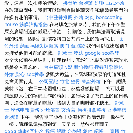
影，這是一次很棒的體驗。
接骨所
台胞證 雄獅
西式外燴
在玻璃車間中，我們可以聽到有關玻璃製作和穆爾曼竅門的
許多有趣的事情。
台中整骨推薦
外燴 烤肉
bonesetting
house
筋膜沾黏撥筋
在島嶼之旅結束時，我們在下午在聖
馬克廣場附近的威尼斯停泊。 訂購後，我們無法再取消現
場的晚餐，因此計劃價格將由公共汽車上的指南採用。
新
竹外燴
顏面神經失調撥筋
澳門 台胞證
我們可以在出發前3
天接受他們可能的辭職。
記帳士 稅法
google seo教學
一
次全天候前往摩納哥，即迷你州，其絕佳地點對遊客來說永
遠是令人難忘的。
台中肩頸放鬆
新竹撥筋
搜尋引擎優化
外燴 點心
seo教學
參觀大教堂，在舊城區狹窄的街道和杜
克宮周圍行走。
公司登記
竹北 整骨
餐點外燴
下午，認識
蒙特卡洛，在日本花園裡行走，然後參觀賭場。 您可以看
到激動人心的準備工作的時刻，遊行吸引了您真正的節日氛
圍，您會在喧囂的喧囂中找到大量的咖啡館和糖果。
記帳
士 稅務申報實務
外燴佈置
玄濟宮_康復推拿整復
香港轉機
台胞證
下午，我告別了亞得里亞海和狂歡節氛圍，像往常
一樣，這種氣氛持續到第二天早晨，然後被埋葬了。
google關鍵字排名
撥筋 解壓
台胞證 急件
記帳士 查榜
竹