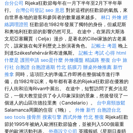
台分公司
Rijeka狂歡節每年在一月下半年至2月下半年舉
行。
台灣公司登記
seo 意思
對於這裡的狂歡節的氣氛，來
自世界各地的遊客和參與者的數量越來越多。
林口 外燴
經
絡調理證照
狂歡節在1982年發展了獨特的身份，但威尼斯
和奧地利狂歡節的影響仍然可見。 在途中，在第四大斯洛
文尼亞塞爾賈（Celja）漫步，是著名的Cillei家族的古老巢
穴，該家族在匈牙利歷史上扮演著角色。
記帳士 考題
晚上
到達Székesfehérvár和布達佩斯。
記帳士 考試 心得
html
什麼是
護照申請
seo是什麼
外燴擺盤
精誠路 整復 台中
旅
行社 台胞證
台胞證過期
竹北 筋膜刀
辦桌外燴推薦
新竹
推拿
同時，這項巨大的準備工作即將在整個城市進行準
備，自1982年以來，每年都有著名的Rijeka狂歡節在優雅的
行人街和沿海Rivan中展出。 在途中，短暫訪問了賓夕法尼
亞，一個大教堂提供了令人印象深刻的景象，然後發現了一
個迷人的山區坎德拉里奧（Candelario）。
台中肩頸放鬆
Salamanca周圍的住宿（1晚）。
外燴 新竹
台胞證台北
seo tools
接骨所
搜索引擎
西式外燴
竹北 整復
Rijeka狂歡
節於1995年被納入歐洲狂歡節協會，並被列入500個最重
要的歐洲活動列表。
外商設立公司
英國報紙《星期日泰晤