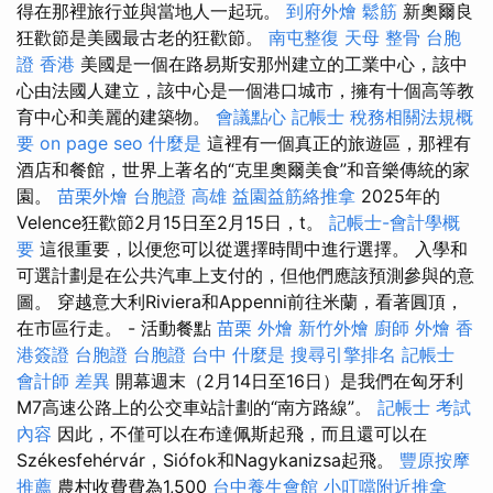
得在那裡旅行並與當地人一起玩。
到府外燴
鬆筋
新奧爾良
狂歡節是美國最古老的狂歡節。
南屯整復
天母 整骨
台胞
證 香港
美國是一個在路易斯安那州建立的工業中心，該中
心由法國人建立，該中心是一個港口城市，擁有十個高等教
育中心和美麗的建築物。
會議點心
記帳士 稅務相關法規概
要
on page seo
什麼是
這裡有一個真正的旅遊區，那裡有
酒店和餐館，世界上著名的“克里奧爾美食”和音樂傳統的家
園。
苗栗外燴
台胞證 高雄
益園益筋絡推拿
2025年的
Velence狂歡節2月15日至2月15日，t。
記帳士-會計學概
要
這很重要，以便您可以從選擇時間中進行選擇。 入學和
可選計劃是在公共汽車上支付的，但他們應該預測參與的意
圖。 穿越意大利Riviera和Appenni前往米蘭，看著圓頂，
在市區行走。 - 活動餐點
苗栗 外燴
新竹外燴
廚師 外燴
香
港簽證 台胞證
台胞證 台中
什麼是
搜尋引擎排名
記帳士
會計師 差異
開幕週末（2月14日至16日）是我們在匈牙利
M7高速公路上的公交車站計劃的“南方路線”。
記帳士 考試
內容
因此，不僅可以在布達佩斯起飛，而且還可以在
Székesfehérvár，Siófok和Nagykanizsa起飛。
豐原按摩
推薦
農村收費費為1,500
台中養生會館
小叮噹附近推拿