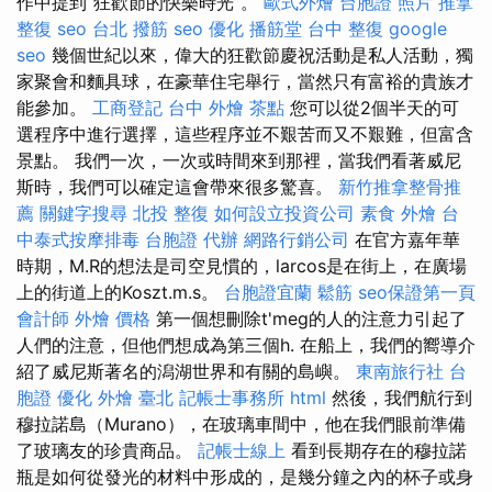
作中提到“狂歡節的快樂時光”。
歐式外燴
台胞證 照片
推拿
整復
seo
台北 撥筋
seo 優化
播筋堂
台中 整復
google
seo
幾個世紀以來，偉大的狂歡節慶祝活動是私人活動，獨
家聚會和麵具球，在豪華住宅舉行，當然只有富裕的貴族才
能參加。
工商登記
台中 外燴 茶點
您可以從2個半天的可
選程序中進行選擇，這些程序並不艱苦而又不艱難，但富含
景點。 我們一次，一次或時間來到那裡，當我們看著威尼
斯時，我們可以確定這會帶來很多驚喜。
新竹推拿整骨推
薦
關鍵字搜尋
北投 整復
如何設立投資公司
素食 外燴
台
中泰式按摩排毒
台胞證 代辦
網路行銷公司
在官方嘉年華
時期，M.R的想法是司空見慣的，larcos是在街上，在廣場
上的街道上的Koszt.m.s。
台胞證宜蘭
鬆筋
seo保證第一頁
會計師
外燴 價格
第一個想刪除t'meg的人的注意力引起了
人們的注意，但他們想成為第三個h. 在船上，我們的嚮導介
紹了威尼斯著名的潟湖世界和有關的島嶼。
東南旅行社 台
胞證
優化
外燴 臺北
記帳士事務所
html
然後，我們航行到
穆拉諾島（Murano），在玻璃車間中，他在我們眼前準備
了玻璃友的珍貴商品。
記帳士線上
看到長期存在的穆拉諾
瓶是如何從發光的材料中形成的，是幾分鐘之內的杯子或身