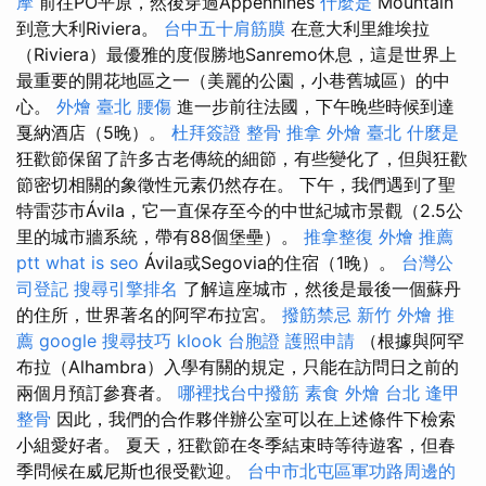
摩
前往PO平原，然後穿過Appennines
什麼是
Mountain
到意大利Riviera。
台中五十肩筋膜
在意大利里維埃拉
（Riviera）最優雅的度假勝地Sanremo休息，這是世界上
最重要的開花地區之一（美麗的公園，小巷舊城區）的中
心。
外燴 臺北
腰傷
進一步前往法國，下午晚些時候到達
戛納酒店（5晚）。
杜拜簽證
整骨 推拿
外燴 臺北
什麼是
狂歡節保留了許多古老傳統的細節，有些變化了，但與狂歡
節密切相關的象徵性元素仍然存在。 下午，我們遇到了聖
特雷莎市Ávila，它一直保存至今的中世紀城市景觀（2.5公
里的城市牆系統，帶有88個堡壘）。
推拿整復
外燴 推薦
ptt
what is seo
Ávila或Segovia的住宿（1晚）。
台灣公
司登記
搜尋引擎排名
了解這座城市，然後是最後一個蘇丹
的住所，世界著名的阿罕布拉宮。
撥筋禁忌
新竹 外燴 推
薦
google 搜尋技巧
klook 台胞證
護照申請
（根據與阿罕
布拉（Alhambra）入學有關的規定，只能在訪問日之前的
兩個月預訂參賽者。
哪裡找台中撥筋
素食 外燴 台北
逢甲
整骨
因此，我們的合作夥伴辦公室可以在上述條件下檢索
小組愛好者。 夏天，狂歡節在冬季結束時等待遊客，但春
季問候在威尼斯也很受歡迎。
台中市北屯區軍功路周邊的