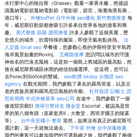
水行業中心的格拉斯（Grasse）觀看一家香水廠，然後認
識戛納電影節戛納電影節（電影節，節宮，海灘海濱長廊，
港口等）。
外燴buffet
台中外燴
seo優化
新竹整復推拿
每
年，威尼斯狂歡節都會吸引許多來自世界各地的遊客和興
趣。
美式整復 筋膜
護照換發
許多人參觀了這個美麗，歷
史悠久的城市，欣賞特殊的服裝，即使天氣有點炎熱。
法
人定義
local seo
早餐後，您參觀心形的伊斯特里安半島西
海岸風景如畫的Rovinj。
五權路按摩
您訪問以城市的守護
神命名的巴洛克風格，這是前一個島上舊城區的最高點，然
後在威尼斯舊城區休閒的絕佳拍攝選擇。 從這裡，您可以
去Porec到Siófok的雙城。
seo軟體
kkday 台胞證
seo
agency
在觀光期間，我們參觀了著名的羅馬管道，以及古
老的貴族房屋和羅馬尼亞風格的寺廟。
杜拜簽證
記帳士 證
照有用嗎
中式外燴菜單
seo公司
在途中，我們參觀了一個
修道院宮殿El
搜尋引擎排名
撥金堂
Escorial，被認為是世
界的第八個奇蹟（皇家套房II，大教堂，西班牙國王的陵墓
等）。
台中長安國小 整骨
當然，如果沒有真正的威尼斯可
選計劃，這一天就無法過去。
下午茶 外燴
台中排毒推薦
我們的乘客可以參加我們的可選島嶼之旅，我們參觀了兩個