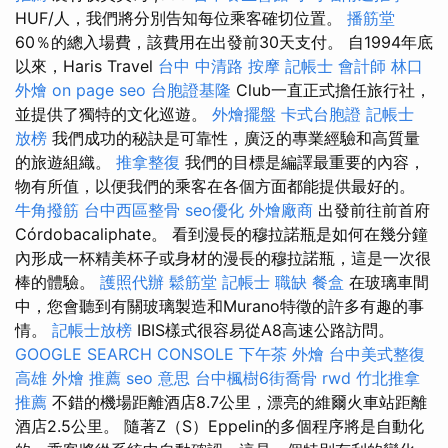
HUF/人，我們將分別告知每位乘客確切位置。
播筋堂
60％的總入場費，該費用在出發前30天支付。 自1994年底
以來，Haris Travel
台中 中清路 按摩
記帳士 會計師
林口
外燴
on page seo
台胞證基隆
Club一直正式擔任旅行社，
並提供了獨特的文化巡遊。
外燴擺盤
卡式台胞證
記帳士
放榜
我們成功的秘訣是可靠性，廣泛的專業經驗和高質量
的旅遊組織。
推拿整復
我們的目標是編譯最重要的內容，
物有所值，以便我們的乘客在各個方面都能提供最好的。
牛角撥筋
台中西區整骨
seo優化
外燴廠商
出發前往前首府
Córdobacaliphate。 看到漫長的穆拉諾瓶是如何在幾分鐘
內形成一杯精美杯子或身材的漫長的穆拉諾瓶，這是一次很
棒的體驗。
護照代辦
鬆筋堂
記帳士 職缺
餐盒
在玻璃車間
中，您會聽到有關玻璃製造和Murano特徵的許多有趣的事
情。
記帳士放榜
IBIS樣式很容易從A8高速公路訪問。
GOOGLE SEARCH CONSOLE
下午茶 外燴
台中美式整復
高雄 外燴 推薦
seo 意思
台中楓樹6街喬骨
rwd
竹北推拿
推薦
不錯的機場距離酒店8.7公里，漂亮的維爾火車站距離
酒店2.5公里。 隨著Z（S）Eppelin的多個程序將是自動化