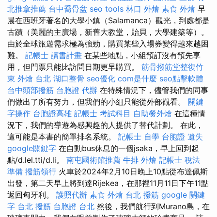
北推拿推薦
台中喬骨盆
seo tools
林口 外燴
素食 外燴
早
晨在西班牙著名的大學小鎮（Salamanca）觀光，到處都是
古蹟（美麗的主廣場，新舊大教堂，貽貝，大學建築等）。
由於全球旅遊需求極為強勁，購買某些入場券變得越來越困
難。
記帳士 讀書計畫
在某些地點，小組預訂沒有預先享
用，但門票只能比訪問日期更早購買。
筋骨撥筋堂整復竹
東
外燴 台北
湖口整骨
seo優化
com是什麼
seo點擊軟體
台中頭部撥筋
台胞證 代辦
在特殊情況下，儘管我們的同事
們做出了所有努力，但我們的小組只能從外部觀看。
關鍵
字操作
台胞證高雄
記帳士 考試科目
自助餐外燴
在這種情
況下，我們的導遊為感興趣的人提供了替代計劃。 在此，
這可能是本書的簡單排名系統。
記帳士 自學
台胞證 遺失
google關鍵字
在自動bus休息的一個jsaka，早上回到起
點/d.lel.tti/d.li。
南屯國術館推薦
牛排 外燴
記帳士 稅法
準備
撥筋領行
火車於2024年2月10日晚上10點從布達佩斯
出發，第二天早上將到達Rijekea，在那裡11月11日下午11點
返回匈牙利。
護照代辦
素食 外燴
台北 撥筋
google 關鍵
字
台北 撥筋
台胞證 台北
然後，我們航行到Murano島，在