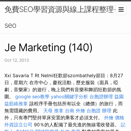
免費SEO學習資源與線上課程整理-
seo
Je Marketing (140)
Oct 12, 2013
Xxi Savaria T Rt Nelmi狂歡節szombathely節目：8月27
日，星期六 在市中心，慶祝活動，歷史服裝（面具，啞
劇，音樂家）的遊行，晚上我們有音樂和舞蹈狂歡節的氛
圍。
google seo教學
yahoo關鍵字分析
台胞證辦理
益園
益筋絡推拿
該程序手冊包括所有以全（總價）的旅行，而
無需隱藏的費用。
天母 推拿
台南 外燴
台胞證 辦理
此
外，只有專門堅持單床安置的乘客才必須支付。
外燴 價格
外資設立公司
90％的人配備了最先進的無線電收發器。
記