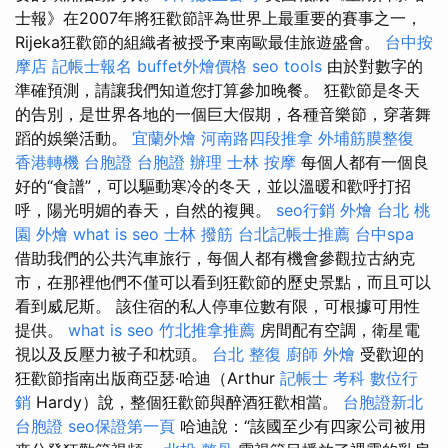
士報》在2007年將狂歡節評為世界上最重要的賽事之一，
Rijeka狂歡節的組織者被授予東南歐最佳旅遊盛會。
台中按
摩店
記帳士報名
buffet外燴價格
seo tools
由於對數字的
準確預測，請讓我們知道您打算參加晚餐。 狂歡節是冬天
的告別，是世界各地的一個巨大假期，各種音樂節，穿著舞
蹈的娛樂活動。
宜蘭外燴
河南路四段推拿
外埔筋膜整復
香港轉機 台胞證
台胞證 辦理
士林 按摩
每個人都有一個良
好的“食譜”，可以驅動寒冷的冬天，並以溫暖和歡呼打招
呼，陽光明媚的春天，自然的複興。
seo行銷
外燴 台北
桃
園 外燴
what is seo
士林 撥筋
台北記帳士推薦
台中spa
借助我們的公共汽車旅行，每個人都有機會參觀拉古納克
市，在那裡他們不僅可以看到狂歡節的歷史景點，而且可以
看到威尼斯。 該住宿的私人停車位數有限，可根據可用性
提供。
what is seo
竹北推拿推薦
房間配有空調，衛星電
視以及反壓力被子和枕頭。
台北 整復
廚師 外燴
受歡迎的
狂歡節指南出版商亞瑟·哈迪（Arthur
記帳士 考科
數位行
銷
Hardy）說，整個狂歡節與醉酒狂歡相當。
台胞證新北
台胞證
seo保證第一頁
哈迪說：“該國至少有四家公司被用