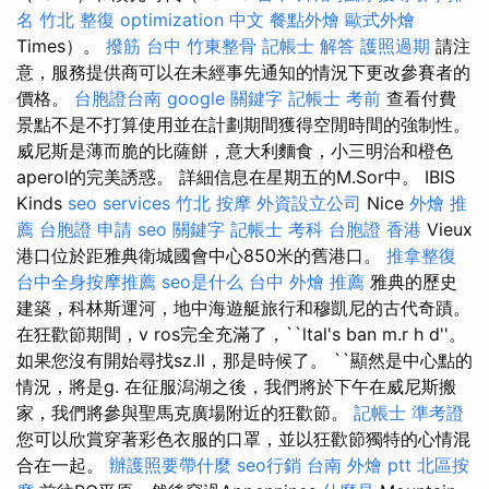
名
竹北 整復
optimization 中文
餐點外燴
歐式外燴
Times）。
撥筋 台中
竹東整骨
記帳士 解答
護照過期
請注
意，服務提供商可以在未經事先通知的情況下更改參賽者的
價格。
台胞證台南
google 關鍵字
記帳士 考前
查看付費
景點不是不打算使用並在計劃期間獲得空閒時間的強制性。
威尼斯是薄而脆的比薩餅，意大利麵食，小三明治和橙色
aperol的完美誘惑。 詳細信息在星期五的M.Sor中。 IBIS
Kinds
seo services
竹北 按摩
外資設立公司
Nice
外燴 推
薦
台胞證 申請
seo 關鍵字
記帳士 考科
台胞證 香港
Vieux
港口位於距雅典衛城國會中心850米的舊港口。
推拿整復
台中全身按摩推薦
seo是什么
台中 外燴 推薦
雅典的歷史
建築，科林斯運河，地中海遊艇旅行和穆凱尼的古代奇蹟。
在狂歡節期間，v ros完全充滿了，``ltal's ban m.r h d''。
如果您沒有開始尋找sz.ll，那是時候了。 ``顯然是中心點的
情況，將是g. 在征服潟湖之後，我們將於下午在威尼斯搬
家，我們將參與聖馬克廣場附近的狂歡節。
記帳士 準考證
您可以欣賞穿著彩色衣服的口罩，並以狂歡節獨特的心情混
合在一起。
辦護照要帶什麼
seo行銷
台南 外燴 ptt
北區按