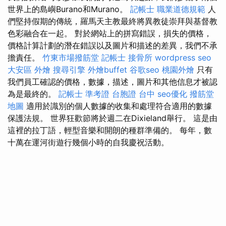
世界上的島嶼Burano和Murano。
記帳士 職業道德規範
人
們堅持假期的傳統，羅馬天主教最終將異教徒崇拜與基督教
色彩融合在一起。 對於網站上的拼寫錯誤，損失的價格，
價格計算計劃的潛在錯誤以及圖片和描述的差異，我們不承
擔責任。
竹東市場撥筋堂
記帳士
接骨所
wordpress seo
大安區 外燴
搜尋引擎
外燴buffet
谷歌seo
桃園外燴
只有
我們員工確認的價格，數據，描述，圖片和其他信息才被認
為是最終的。
記帳士 準考證
台胞證 台中
seo優化
撥筋堂
地圖
適用於識別的個人數據的收集和處理符合適用的數據
保護法規。 世界狂歡節將於週二在Dixieland舉行。 這是由
這裡的拉丁語，輕型音樂和開朗的種群準備的。 每年，數
十萬在運河街遊行幾個小時的自我慶祝活動。