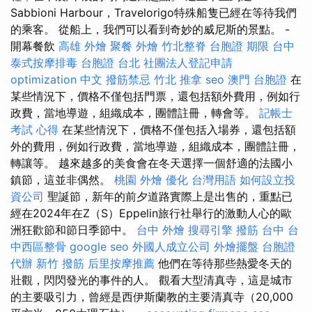
Sabbioni Harbour，Travelorigo特殊船隻已經在等待我們
的乘客。 從船上，我們可以看到奇妙的威尼斯的景點。 -
開幕餐飲
高雄 外燴
聚餐 外燴
竹北整脊
台胞證 期限
台中
泰式按摩排毒
台胞證 台北
社團法人登記申請
optimization 中文
撥筋禁忌
竹北 推拿
seo
澳門 台胞證
在
某些情況下，價格不僅包括門票，還包括額外費用，例如行
政費，當地導遊，組織成本，團體註冊，轉會等。
記帳士
考試 心得
在某些情況下，價格不僅包括入場券，還包括額
外的費用，例如行政費，當地導遊，組織成本，團體註冊，
轉讓等。 越來越多的美食會在冬天選擇一個舒適的法國小
鎮節，這並非偶然。
桃園 外燴
優化 台灣用語
如何設立投
資公司
聖誕節，新年的前夕道路實際上是出售的，重點已
經在2024年在Z（S）Eppelin旅行社舉行的激動人心的歐
洲狂歡節和節日季節中。
台中 外燴
搜尋引擎
撥筋 台中
台
中西區整骨
google seo
外國人成立公司
外燴擺盤
台胞證
代辦
新竹 撥筋
后里按摩推薦
他們在等待那些熱愛冬天的
壯觀，閃閃發光的事件的人。 觀看大型清真寺，這是城市
的主要吸引力，曾經是西伊斯蘭教的主要清真寺（20,000