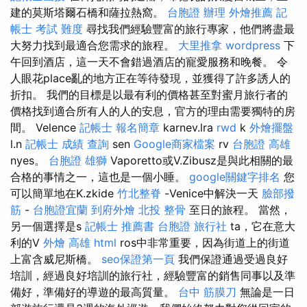
建的莫斯塔爾石橋和薩拉熱窩。
台胞證 辦理
外燴推薦
記
帳士 考試 難度
尋找我們經驗豐富的旅行專家，他們將盡最
大努力找到最適合您需求的旅程。
大里推拿
wordpress
下
午回到酒店，這一天不會錯過酒店的寵愛服務和晚餐。 令
人眼花place亂的地方正在等待發現，並獲得了許多誘人的
折扣。 我們的目標是以最有利的價格甚至對蜜月旅行者的
價格找到適合所有人的人的安息，官方的理由需要獨特的房
間。 Velence
記帳士 報名簡章
karnev.lra
rwd
k
外燴擺盤
l.n
記帳士 成績 查詢
sen
Google商家檔案
rv
台胞證 高雄
nyes。
台胞證 雄獅
Vaporetto或V.Zibusz是與此相關的最
合格的事情之一，這也是一個小睡。
google關鍵字排名
您
可以簡單地在K.zkide
竹北整脊
-Venice中解決一天
臉部撥
筋
-
台胞證宜蘭
到府外燴
北投 整骨
至日的旅程。 當然，
另一個選擇是s
記帳士 推薦書
台胞證 旅行社
ta，它在意大
利的V
外燴 高雄
html
ros中非常重要，因為街道上的街道
上富含威尼斯橋。
seo保證第一頁
我們保證通過受過良好
培訓，經過良好培訓的旅行社，經驗豐富的銷售同事以及準
備好，準備好的導遊的最高質量。
台中 筋膜刀
無論是一日