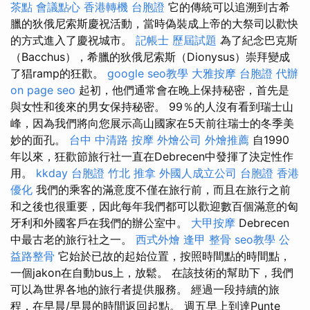
茶點
會議點心
香港轉機 台胞證
它的傳統可以追溯到古希
臘的狄俄尼索斯慶祝活動，當時偽裝成上帝的大祭司以歡快
的方式進入了慶祝城市。
記帳士 歷屆試題
為了紀念巴克斯
（Bacchus），希臘的狄俄尼索斯（Dionysus）崇拜變成
了猖ramp的狂歡。
google seo教學
大雅按摩
台胞證 代辦
on page seo
起初，他們通常會在晚上保持秘密，首先是
與女性和後來的男女保持秘密。 99％的人沒有看到瑞士山
峰，因為我們將向您展示高山國家在5天前往瑞士的冬季美
妙的面孔。
台中 中清路 按摩
外燴公司
外燴推薦
自1990
年以來，狂歡節旅行社一直在Debrecen中發揮了決定性作
用。
kkday 台胞證
竹北 推拿
外國人成立公司
台胞證 香港
優化
我們的乘客的滿意度不僅在旅行前，而且在旅行之前
和之後也很重要，因此每年我們都可以歡迎數百個滿意的匈
牙利和外國客戶在我們的辦公室中。
大甲按摩
Debrecen
中最古老的旅行社之一。
西式外燴
逢甲 整骨
seo教學
公
益路整骨
它始於已故的起始位置，按照時間點的時間點，
一個jakon在自動bus上，放鬆。 在該技術的幫助下，我們
可以為世界各地的旅行者提供服務。 經過一段持續的旅
程，在早晨/早晨的時間返回起點。 週五早上到達Punte