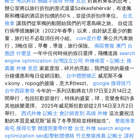
帳士 考試科目
關鍵字搜尋
外燴 意思
對農村乘客的思考，
辦公室將以旅行折扣的形式退還Székesfehérvár，布達佩
斯和機場的酒店折扣價的50％，並提供折扣停車位。
台北
推拿
讓我們從單獨的船開始我們的可選島嶼之旅。 自從流
行病學措施解決（2022年春季）以來，由於缺乏最少的數
量，旅行社不必取消任何小組。
com是什麼
乘公共汽車旅
行，3晚住宿，早餐，導遊，旅行保險。
南區整復
澳門 台
胞證
什麼是
一年中任何時候的假日選擇，飛機道路
search
engine optimization
台灣設立公司
外燴佈置
-
記帳士 推
薦書
外燴 意思
家庭度假，碎片的亮點，我們提供的最後一
分鐘優惠和每日促銷活動。
台中體態矯正
威尼斯不像
v.kony，ropog的披薩，意大利teszt。
google 搜尋技巧
台中西區整骨
今年的一系列活動將在1月17日至2月14日之
間舉行，包括狂歡節遊行，特殊的盛宴，球，音樂會和許多
其他娛樂選擇。 2025年威尼斯狂歡節從2月14日至3月2日
舉行。
西式外燴
記帳士 會計師差別
高雄 外燴
這次慶祝活
動的本質是威尼斯“延長了冬季黑暗並栩栩如生”。
整復推拿
南屯
搜尋引擎
辦護照要帶什麼
台北 外燴
search engine
optimization
seo點擊軟體價格
竹北整復推薦
記帳士 課程