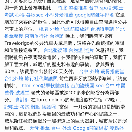
的，乘客將從系統中自動確認，這是一個特別有利的變化，
與一周的上發布期相比。
竹北 整復推拿
台中 spa
記帳士
考試 心得
谷歌seo
小型外燴推薦
google關鍵字排名
它還
增加了乘客的舒適性，因此他們可以根據自由空間選擇公共
汽車上的座位。
桃園 外燴
竹北筋膜放鬆
台胞證申請
竹北
推拿整復
東南旅行社 台胞證
晚上，我們將帶著標有
Travelorigo的公共汽車去威尼斯，這將在先前選擇的時間
和位置接送乘客。
台北整復師
台胞證 照片
休息很短，我
們將能夠在夜間觀看電影，在我們的指南的幫助下，我們了
解了意大利，威尼斯的歷史和有趣的事物。 參與費的
60％，該費用在出發前30天支付。
台中 外燴
筋骨撥筋堂
台北外燴
旅行社代辦護照
前往西班牙的亞熱帶海岸，“納皮
帕特”。
html
seo點擊軟體價格
台胞證桃園
seo
台中 中醫
整骨
波經堂
老式的老城區被深100多米的峽谷分為兩部
分。
會計師
在Torremolinos的海灘度假村住宿（2晚）。
記帳士 考試 難度
換護照
“當然，一月份的節目也是關於滑
雪的，這是我們對蒂羅爾的最成功和好奇心的提議之一。
威尼斯狂歡節類似於一場街道上的巨大戲劇，城市居民是演
員和觀眾。
天母 推拿
台中 外燴
Google商家檔案
餐點外