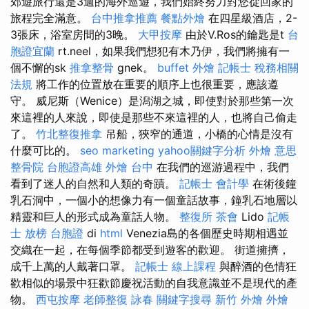
郊遊旅行還是3週的海外巡遊，我們始終努力對您從回家的
旅程完全滿意。
台中推拿推薦
餐點外燴
在四星級酒店，2-
3張床，浴室房間的3晚。
大甲按摩
由於V.Ros的鑰匙是t
台
胞證宜蘭
rt.neel，如果我們想犯有木乃伊，我們將擁有一
個不懈的sk
推拿整骨
gnek。
buffet 外燴
記帳士 稅務相關
法規
將工作的位置放在重要的順序上也很重要，應該遵
守。 威尼斯（Wenice）是潟湖之城，即使對於那些第一次
來這裡的人來說，即使是那些不來這裡的人，也將自己偷走
了。
竹北整復推拿
吊船，狹窄的通道，小橋的心情是沒有
什麼可比的。
seo marketing
yahoo關鍵字分析
外燴 意思
整骨院
台胞證高雄
外燴 台中
在我們的巡游過程中，我們
看到了迷人的自然和人類的奇蹟。
記帳士 會計學
在術後鐘
乳石洞中，一個小的想像力有一個童話故事，鐘乳石地層以
精靈和巨人的形式成為童話人物。
整復所
茶會
Lido
記帳
士 放榜
台胞證
di
html
Venezia島的各個歷史時期相遇並
交織在一起，在每個季節都受到遊客的歡迎。 街道擁擠，
成千上萬的人戴著口罩。
記帳士 線上課程
與醉酒的色情狂
歡相似的場景中狂歡節慶祝活動的自我意識並不是現代的產
物。
西屯按摩
老師整復 詠春
關鍵字搜尋
新竹 外燴
外燴