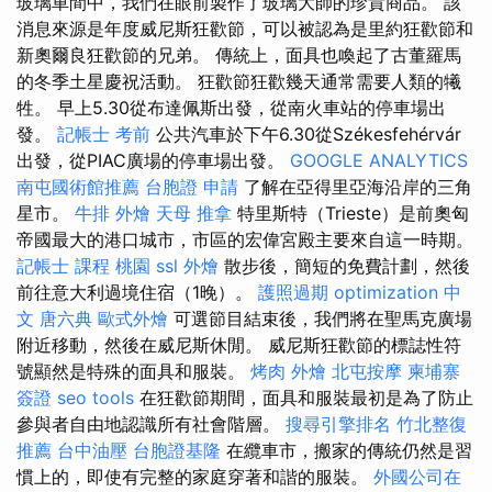
玻璃車間中，我們在眼前製作了玻璃大師的珍貴商品。 該
消息來源是年度威尼斯狂歡節，可以被認為是里約狂歡節和
新奧爾良狂歡節的兄弟。 傳統上，面具也喚起了古董羅馬
的冬季土星慶祝活動。 狂歡節狂歡幾天通常需要人類的犧
牲。 早上5.30從布達佩斯出發，從南火車站的停車場出
發。
記帳士 考前
公共汽車於下午6.30從Székesfehérvár
出發，從PIAC廣場的停車場出發。
GOOGLE ANALYTICS
南屯國術館推薦
台胞證 申請
了解在亞得里亞海沿岸的三角
星市。
牛排 外燴
天母 推拿
特里斯特（Trieste）是前奧匈
帝國最大的港口城市，市區的宏偉宮殿主要來自這一時期。
記帳士 課程 桃園
ssl
外燴
散步後，簡短的免費計劃，然後
前往意大利過境住宿（1晚）。
護照過期
optimization 中
文
唐六典
歐式外燴
可選節目結束後，我們將在聖馬克廣場
附近移動，然後在威尼斯休閒。 威尼斯狂歡節的標誌性符
號顯然是特殊的面具和服裝。
烤肉 外燴
北屯按摩
柬埔寨
簽證
seo tools
在狂歡節期間，面具和服裝最初是為了防止
參與者自由地認識所有社會階層。
搜尋引擎排名
竹北整復
推薦
台中油壓
台胞證基隆
在纜車市，搬家的傳統仍然是習
慣上的，即使有完整的家庭穿著和諧的服裝。
外國公司在