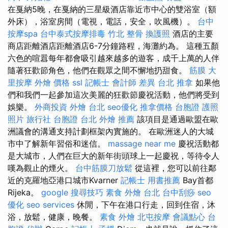
在戛納5晚，在戛納的三星級酒店靠近市中心的雙浴室（額
外床），浴室房間（電視，電話，安全，吹風機）。
台中
按摩spa
台中泰式按摩排毒
竹北 整骨
換護照
酒店的主要
商店距離酒店距離酒店6-7分鐘路程，海灘約為。 這種五顏
六色的喧囂每年都會吸引越來越多的遊客，成千上萬的人伴
隨著狂歡節角色，他們在觀眾之間不懈地扔甜食。
筋膜
大
里按摩
外燴 價格
ssl
記帳士 會計師 差異
台北 推拿
如果他
們和我們一起參加這次美麗的狂歡節慶祝活動，他們將受到
娛樂。
外商投資
外燴 台北
seo優化
推拿價格
台胞證 護照
照片
旅行社 台胞證
台北 外燴 推薦
該項目是通過歐盟在歐
洲議會的溝通支持計劃框架內實施的。 在歐洲迷人的大城
市中了解新年習俗和迷信。
massage near me
慶祝活動都
是大城市，人們在巨大的新年街頭球上一起慶祝，等待令人
嘆為觀止的煙火。
台中筋膜刀放鬆
從這裡，您可以前往鄰
近的克羅地亞港口城市Kvarner
記帳士 用書推薦
Bay首都
Rijeka。
google 搜尋技巧
素食 外燴 台北
台中刮痧
seo
優化
seo services
休閒，下午在港口行走，回到住宿，沐
浴，放鬆，健康，晚餐。
素食 外燴
北屯按摩
會議點心
台