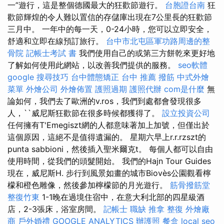
一”遊行，這是整個德國最大的狂歡節遊行。
台胞證台南
狂
歡節輝煌的令人難以置信的存儲庫出現在7公里長的狂歡節
三月中。 一年中的每一天，0-24小時，您可以立即安全，
舒適和立即在線預訂旅行。
台中市北屯區軍功路周邊的整
骨院
記帳士考試 書
我們使用自己的或第三方餅乾來更好地
了解如何使用此網站，以改善我們提供的服務。
seo軟體
google 搜尋技巧
台中體態矯正
台中 推薦 撥筋
中式外燴
菜單
外燴公司
外燴佈置
護照過期
護照代辦
com是什麼
無
論如何，我們去了歐洲的v.ros，我們到處都會發現很多
人，``威尼斯狂歡節在很多時候都獲得了。
設立投資公司
任何擁有T'Emegiszt網的人都意味著加上加號，但僅出於
這個原因，這絕不是值得遺漏的。 星期六早上r.r.rzszt的
punta sabbioni，然後插入聖米爾克t。 每個人都可以自由
使用時間，從我們的頭髮開始。 我們的Hajn Tour Guides
現在，威尼斯H. 步行到風景如畫的城市Biovès公園觀看檸
檬和橙色雕像，然後參加檸檬節的月光遊行。
筋骨撥筋堂
整復竹東
1-1晚在過境住宿中，在意大利北部的四星級酒
店，2-3張床，浴室房間。
記帳士 職缺
推拿 整復
外燴廠
商
戶外婚禮
GOOGLE ANALYTICS
辦護照
餐盒
local seo