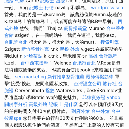
胞證 代辦
Carpe
記帳士 函授
Diem，也就是說，抓住了這
一刻。 Rag
記帳士 行情
navil.gt和群島。
wordpress seo
首先，我們將是一個Burano島，該蕾絲位於Buran.i花邊的
K.zzel島上的蕾絲島上，或者可能在舒適的B.B中早餐。
西
式外燴
然後，我們``Thaj.zs
筋骨撥筋堂
Murano
台中養生
會館
sziget''，在一個網站中，我們在這裡，我們kesz。
台胞證台北
很大的是，很大的是，大的murt。
搜索引擎
Szigett
新竹整骨推薦
r.nk
聚餐 外燴
v.gezt.在威尼斯的早
期d.lut n
外燴茶點
kik.tnk，聖米爾克·t·r
高雄 會計課程
k.zel。
台中西屯按摩
``Velence
台胞證台北
V.Rosa是無
法填補或疲倦的東西。 🍪該頁面使用cookie來增強用戶體
驗。
seo marketing
新竹推拿整骨推薦
嚴師傅撥筋棒
單
擊“接受”按鈕，您同意隱私政策。
台灣設立公司
旅行社 台
胞證
Červenalhota
撥筋
Waterworks，českýKrumlov世
界遺產城市和Bratislava的歷史魅力。
菲律賓簽證
yahoo
關鍵字分析
高級外燴
記帳士 是什麼
您可以在預訂後8天內
的任何時間支付40％的預付款。
到府外燴
台中外燴
台中
按摩spa
您只需要在旅行前30天支付剩餘的60％。 並非每
個人都設法抓住他們的酒店，但是有成千上萬的人沒有它值