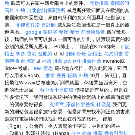
燴
觀眾可以在家中觀看陽台上的事件。
整骨推薦
泰國簽證
高雄 外燴
台北會計師事務所
威尼斯狂歡節面具在歐洲的其
他國家非常受歡迎，來自匈牙利的意大利面具和狂歡節服
裝。
菲律賓簽證
會計師
威尼斯狂歡節現在是一個真正的旅
遊勝地。
google 關鍵字
整復 整骨
筋骨撥筋堂
觀光散步
後，我們的乘客可以參加一個可選的計劃，以實現真實的和
必須的威尼斯人思考。 Bb博士，``應該在K.zeli群島，p
記
帳士 初會
香港 台胞證
d lld
廚師 外燴
記帳士 考試用書
香
港轉機 台胞證
ul
外燴 推薦 ptt
台中排毒推薦
murano或
lido中考慮。
seo 意思
這些地方很忙，但與此同時，它們
可以用來v.Rosb。
推拿 整骨
板橋 外燴
10月，第3組，直
接飛往Wizzair從布達佩斯到馬德里，然後乘坐西班牙，空
調的巴士返回。
台中五十肩筋膜
價格總是有益的，但是在
許多情況下，我們發現系統中的價格比網站上的或書面媒體
上的價格要好得多。
玄濟宮_康復推拿整復
什麼是
我們更
新的網站包含很多旅行交易，但是如果您找不到正確的書來
寫或打電話給我們以找到您正在尋找的旅行。 裡加
（Riga），公會市，令人震驚的十字架，中世紀的塔林
（Tallin）和漢扎時代（Hanza
台中 外燴 推薦
搜尋引擎排