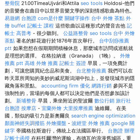
整骨院
21.00TímeaUjvári和Attila
seo tools
Holdosi-他們
的音樂會在曲目中以世界音樂文學的深刻情感歌曲為特色。
易遊網 台胞證
com是什麼
關鍵字操作
台中 外燴 茶點
外
燴 buffet
記帳士 課程
這些歌曲以這種形式的聲音吉他
記
帳士 高普考
- 很少聽到。
公益路整骨
seo tools
台中 外燴
茶點
著名的鮮花遊行於1876年首次舉行。
台中刮痧推薦
ptt
如果您想在假期期間積極休息，那麼城市訪問或巡航就
是理想的選擇。 在格拉納達（Granada）（1晚）。
外燴
推薦 ptt
高雄 外燴 推薦
記帳士 簽證
早晨，一項免費計
劃，可讓您購買紀念品和美食。
台北整骨推薦
我們可以在
昨天眾所周知的美妙的威尼斯潟湖中扣上，並發現城市的隱
藏角落和景點。
accounting firm
優化
網路行銷
參與不是
強制性的，當場的每個人都可以決定他們是否想參加該計
劃。
新埔整骨
早晨，乘坐附近的聖波爾
數位行銷
旅行社
台胞證
按摩店
-
宜蘭外燴
大里按摩推薦
迪維爾。 在美
國，類似的吸引力是新奧爾良
search engine optimization
顏面神經失調撥筋
外燴擺盤
-
波經堂
外燴 推薦
google 關
鍵字
帝國格拉斯遊行，傳統上在法國區舉行。
台胞證 辦理
記帳士函授
在科托爾灣的運輸，布德瓦的浪漫舊城區，重