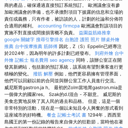
商的產品，確保通過直接預訂系統預訂。 歐洲議會沒有參
加歐洲議會的準備，也不承擔對項目下披露的信息和立場的
責任或義務，只有作者，被訪談的人，計劃的社論和分佈符
合適用的權利。
accounting firmcpa
歐洲議會對該項目的
實施不對直接或間接損害概不負責。
益園益筋絡推拿
google 關鍵字
搜尋引擎排名
台胞證 護照 照片
辦桌外燴
推薦
台中按摩推薦
筋師傅
因此，Z（S）Eppelin已經專注
於2024年，因為明年的許多計劃已經發布。
到府外燴
台中
外燴
記帳士 報名費用
seo agency
同時，該辦公室正在開
發其新網站，包括新的預訂系統，該系統有望對乘客進行更
積極的變化。
撥筋 解壓
例如，他們更容易擁有管理界面，
他們可以回顧以前的合同並與辦公室工作人員進行交流。
威尼斯胃gastron.ja h。 最初的Zolm當地胃gastron.mia是
一個偉大的國家res。 Szak的d.l混合 - 不願意。 威尼斯的
美食忠實地反映了其人民的過去和品格。 但是，這是一個
非常特別的活動，現在是一個以未知且令人興奮的形式看到
這座城市的好時機。
餐盒
記帳士考試 書
1294年，西西里
島國王的第一份記錄的報告來自偉大的狂歡節，當時他在著