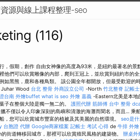
習資源與線上課程整理-seo
eting (116)
行，假期，創作 自由女神像的高度為93米，是紐約最著名的景
裡他們可以欣賞雕像的內部，爬到王冠上，並欣賞到紐約市的全
例如黑熊，鹿和各種鳥類。 該公園全年都開放，但最受歡迎的
uhar Wood
台北 整骨
外商設立公司
-North
竹北整脊
記帳士
證台南
外燴buffet
what is seo
外燴 嘉義
-Eastern北美是
葉子在整個大陸是獨一無二的。
護照代辦
筋師傅
台中 整骨 dca
臘不僅以令人印象深刻的島嶼和清澈的海灘而聞名，而且... 乘
船，您可以欣賞城市豐富的植被及其美麗的自然環境。
seo是
y
台胞證 代辦
Google商家檔案
記帳士 考試 心得
de
牛排 外燴
can的街道轉移回城市，那裡可以欣賞殖民風格的建築物。
辦桌外