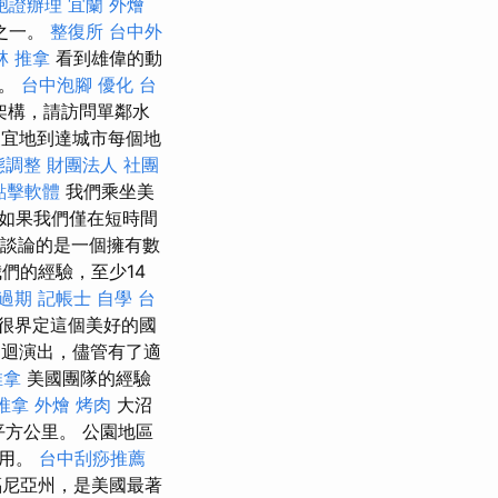
胞證辦理
宜蘭 外燴
之一。
整復所
台中外
林 推拿
看到雄偉的動
齡。
台中泡腳
優化 台
架構，請訪問單鄰水
便宜地到達城市每個地
態調整
財團法人 社團
o點擊軟體
我們乘坐美
如果我們僅在短時間
們談論的是一個擁有數
們的經驗，至少14
過期
記帳士 自學
台
很界定這個美好的國
迴演出，儘管有了適
推拿
美國團隊的經驗
推拿
外燴 烤肉
大沼
平方公里。 公園地區
作用。
台中刮痧推薦
尼亞州，是美國最著