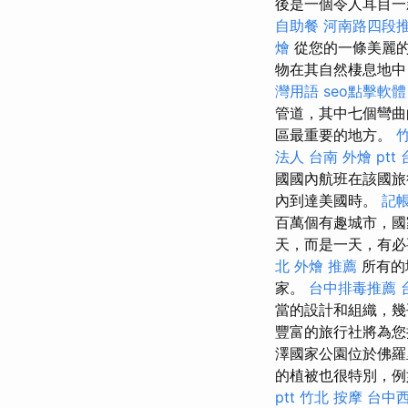
後是一個令人耳目一
自助餐
河南路四段
燴
從您的一條美麗
物在其自然棲息地中
灣用語
seo點擊軟體
管道，其中七個彎曲
區最重要的地方。
法人
台南 外燴 ptt
國國內航班在該國旅
內到達美國時。
記帳
百萬個有趣城市，國
天，而是一天，有必
北 外燴 推薦
所有的
家。
台中排毒推薦
當的設計和組織，幾
豐富的旅行社將為您
澤國家公園位於佛羅
的植被也很特別，例
ptt
竹北 按摩
台中