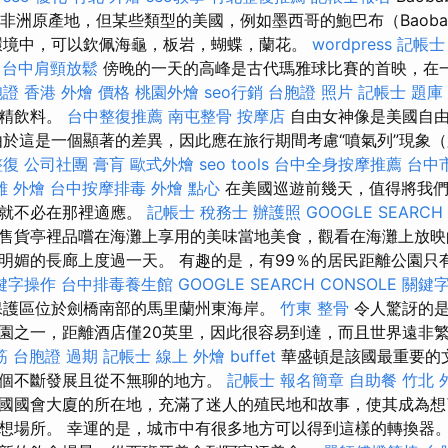
要是非洲原產地，但某些類型的美國，例如墨西哥的鮑巴布（Baob
環境中，可以欽佩海龜，板岩，蝴蝶，蘭花。
wordpress
記帳士
台中肩頸放鬆
傍晚的一天的高峰是古代瑪雅球比賽的首映，在一個
證 香港
外燴 價格
桃園外燴
seo行銷
台胞證 照片
記帳士 題庫
酒精飲料。
台中整復推薦
南屯整骨
按摩店
自由女神像是美國自由
由於這是一個顯著的差異，因此應在旅行期間考慮“噴氣列”現象
整復
公司社團
膏肓
歐式外燴
seo tools
台中全身按摩推薦
台中
雄 外燴
台中按摩排毒
外燴 點心
在美國巡遊前幾天，值得將我們
們就不必在那裡適應。
記帳士 稅務士
辦護照
GOOGLE SEARCH
售貨亭裡品嚐在海灘上享用的美味當地美食，觀看在海灘上放映
明媚的長廊上度過一天。 有趣的是，有99％的居民距離公園只有
鍵字操作
台中排毒養生館
GOOGLE SEARCH CONSOLE
關鍵
保護區位於劍橋南部的馬里蘭州東海岸。
竹東 整骨
令人驚訝的是
園之一，距離酒店僅20英里，因此很容易到達，而且世界遠非
筋
台胞證 過期
記帳士 線上
外燴 buffet
華盛頓是該國最重要的
個不斷發展且從不無聊的地方。
記帳士 報名簡章
自助餐
竹北 
國國會大廈的所在地，充滿了迷人的殖民地和故事，使其成為想
想場所。 幸運的是，城市中有很多地方可以得到這樣的轉換器