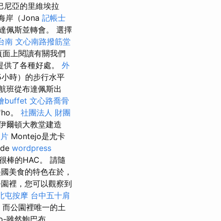
巴尼亞的里維埃拉
納海岸（Jona
記帳士
達佩斯並轉會。 選擇
台南
文心南路撥筋堂
ook頁面上閱讀有關我們
人提供了各種好處。
外
5小時）的步行水平
航班從布達佩斯出
buffet
文心路喬骨
'ho。
社團法人 財團
伊爾頓大教堂建造
照片
Montejo是尤卡
de
wordpress
棒的HAC。 請隨
國美食的特色在於，
園裡，您可以觀察到
北屯按摩
台中五十肩
，而公園裡唯一的土
ab-雖然鮑巴布