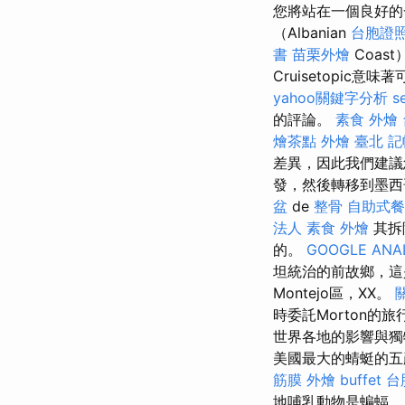
您將站在一個良好
（Albanian
台胞證
書
苗栗外燴
Coas
Cruisetopi
yahoo關鍵字分析
s
的評論。
素食 外燴
燴茶點
外燴 臺北
記
差異，因此我們建
發，然後轉移到墨西哥
盆
de
整骨
自助式餐
法人
素食 外燴
其拆
的。
GOOGLE ANA
坦統治的前故鄉，
Montejo區，XX。
時委託Morton的
世界各地的影響與獨
美國最大的蜻蜓的五顏
筋膜
外燴 buffet
台
地哺乳動物是蝙蝠