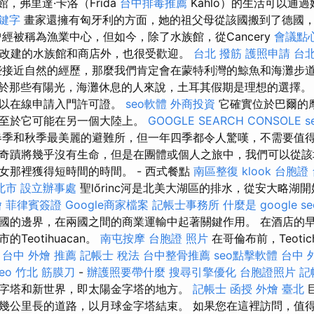
物館，弗里達·卡洛（Frida
台中排毒推薦
Kahlo）的生活可以通
關鍵字
畫家還擁有匈牙利的方面，她的祖父母從該國搬到了德國
經被稱為漁業中心，但如今，除了水族館，從Cancery
會議點
廠改建的水族館和商店外，也很受歡迎。
台北 撥筋
護照申請
台北
接近自然的經歷，那麼我們肯定會在蒙特利灣的鯨魚和海灘步
於那些有陽光，海灘休息的人來說，土耳其假期是理想的選擇
可以在線申請入門許可證。
seo軟體
外商投資
它確實位於巴爾的
以至於它可能在另一個大陸上。
GOOGLE SEARCH CONSOLE
s
季和秋季最美麗的避難所，但一年四季都令人驚嘆，不需要值
奇蹟將幾乎沒有生命，但是在團體或個人之旅中，我們可以從該
女那裡獲得短時間的時間。 - 西式餐點
南區整復
klook 台胞證
北市
設立辦事處
聖lőrinc河是北美大湖區的排水，從安大略湖
燴
菲律賓簽證
Google商家檔案
記帳士事務所
什麼是
google se
國的邊界，在兩國之間的商業運輸中起著關鍵作用。 在酒店的
Teotihuacan。
南屯按摩
台胞證 照片
在哥倫布前，Teotic
。
台中 外燴 推薦
記帳士 稅法
台中整骨推薦
seo點擊軟體
台中 
eo
竹北 筋膜刀
-
辦護照要帶什麼
搜尋引擎優化
台胞證照片
記
字塔和新世界，即太陽金字塔的地方。
記帳士 函授
外燴 臺北
幾公里長的道路，以月球金字塔結束。 如果您在這裡訪問，值