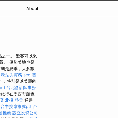
About
點之一。 遊客可以乘
景。 優勝美地也是
時期是夏季，大多數
 稅法與實務
seo 關
本地的，特別是以美麗的
rd
台北會計師事務
船旅行在墨西哥顏色
什麼
北投 整骨
通過
台中按摩推薦ptt
台
燴推薦
設立投資公司