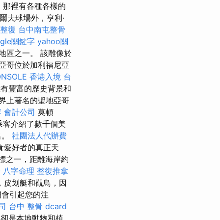
），那裡有各種各樣的
爾夫球場外，亨利·
 整復
台中南屯整骨
ogle關鍵字
yahoo關
地區之一。 該雕像於
亞哥位於加利福尼亞
ONSOLE
香港入境 台
擁有豐富的歷史背景和
界上著名的聖地亞哥
容
會計公司
莫頓
乘客介紹了數千個美
名。
社團法人代辦費
食愛好者的真正天
標之一，距離海岸約
證
八字命理 整復推拿
，皮划艇和觀鳥，因
們會引起您的注
司
台中 整骨 dcard
，卻是本地動物和植