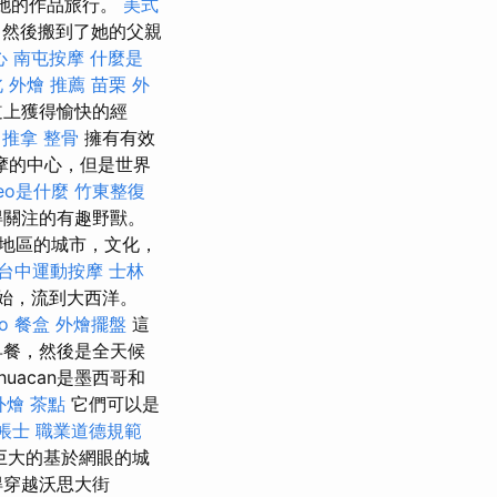
過她的作品旅行。
美式
，然後搬到了她的父親
心
南屯按摩
什麼是
 外燴 推薦
苗栗 外
道上獲得愉快的經
。
推拿 整骨
擁有有效
摩的中心，但是世界
eo是什麼
竹東整復
得關注的有趣野獸。
地區的城市，文化，
台中運動按摩
士林
開始，流到大西洋。
o
餐盒
外燴擺盤
這
早餐，然後是全天候
huacan是墨西哥和
外燴 茶點
它們可以是
帳士 職業道德規範
巨大的基於網眼的城
得穿越沃思大街