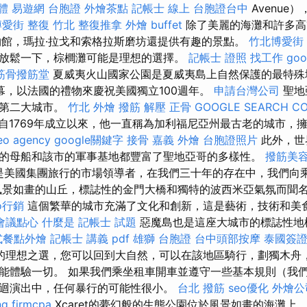
體
易遊網 台胞證
外燴茶點
記帳士 線上
台胞證台中
Avenue
愛街 整復
竹北 整復推拿
外燴 buffet
除了美麗的海灘和許多高
物館，瑪拉·拉戈和索格拉斯磨坊還提供有趣的景點。
竹北博愛街
放鬆一下，棕櫚灘可能是理想的選擇。
記帳士 證照 找工作
go
筋骨撥筋堂
夏威夷火山國家公園是夏威夷島上自然保護的最特殊
日開幕，以法國的禮物來慶祝美國獨立100週年。
申請台灣公司
聖地
國第二大城市。
竹北 外燴
撥筋 解壓
正骨
GOOGLE SEARCH C
自1769年成立以來，他一直稱為加利福尼亞州最古老的城市，
eo agency
google關鍵字
接骨
嘉義 外燴
台胞證照片
此外，世
的母船和該市的軍事基地都豐富了聖地亞哥的多樣性。
撥筋美
旅行是美國集團旅行的市場領導者，在我們三十年的存在中，我們向
風景如畫的山丘，標誌性的金門大橋和獨特的波西米亞氣氛而聞
o行銷
這個繁華的城市充滿了文化和創新，這是藝術，技術和美
會議點心
什麼是
記帳士 試題
惡魔島也是這座大城市的標誌性地
式餐點外燴
記帳士 講義 pdf
雄獅 台胞證
台中頭部按摩
泰國簽
的理想之選，您可以回到大自然，可以在該地區騎行，劃獨木舟
能體驗一切。 如果我們乘坐租車開車並遵守一些基本規則（我
迴演出中，任何暴行的可能性很小。
台北 撥筋
seo優化
外燴公
ng firmcpa
Xcaret的夢幻般的生態公園位於風景如畫的海灘上