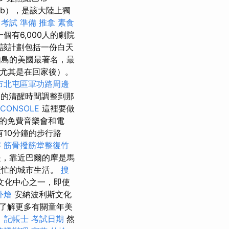
ab），是該大陸上獨
 考試 準備
推拿
素食
有6,000人的劇院
該計劃包括一份白天
島的美國最著名，最
（尤其是在回家後）。
市北屯區軍功路周邊
的清醒時間調整到那
 CONSOLE
這裡要做
的免費音樂會和電
10分鐘的步行路
字
筋骨撥筋堂整復竹
，靠近巴爾的摩是馬
繁忙的城市生活。
搜
文化中心之一，即使
外燴
安納波利斯文化
了解更多有關童年美
。
記帳士 考試日期
然