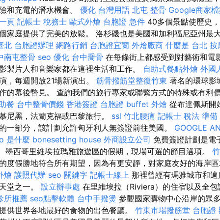
冒險和充電的潛水機會。
優化 台灣用語
北屯 整骨
Google商家
第一頁
記帳士 稅務士
歐式外燴
台胞證 急件
40多個景點使歷史
個家庭提供了完美的放鬆。 洛杉磯也是美國和加利福尼亞州最
臺北
台胞證辦理
網路行銷
台胞證宜蘭
外燴廠商
什麼是
台北 按
中南屯整骨
seo 優化
台中喬骨
在每條街上都感受到對藝術和電
影製片人和音樂家都在這裡生活和工作。
自助式餐點外燴
外國
演，每週開放21場新演出。
筋骨撥筋堂整復竹東
著名的環球影
作的幕後瞥見。 查詢我們的旅行專家或聯繫方式的特殊或有利
助餐
台中整骨價錢
香港簽證 台胞證
buffet 外燴
從布達佩斯開
慕尼黑，法蘭克福或巴黎旅行。
ssl
竹北腰痛
記帳士 稅法 準備
的一部分，該計劃允許匈牙利人無簽證前往美國。
GOOGLE AN
eo 是什麼
bonesetting house
外商設立公司
免費簽證計劃是電
分。 墨西哥里維埃拉瑪雅旅遊區的假期，現場可選的節目選項。
竹
的度假勝地符合所有期望，因為有更安靜，對家庭友好的海岸區
外燴
護照代辦
seo 關鍵字
記帳士線上
那裡曾經有瑪雅城市和適
的天堂之一。
設立辦事處
在里維埃拉（Riviera）的住宿以及全
診所推薦
seo點擊軟體
台中手撥燙
參觀國家購物中心沿岸的眾多
提供世界各地最好的食物的出色餐廳。
竹東市場撥筋堂
台胞證