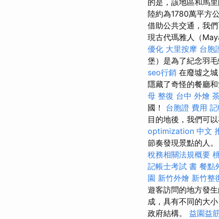
的是，該地區和馬里
陸約為1780萬平
借助公共交通，我們可
現古代瑪雅人（May
優化
大里按摩
台胞
堡）是為了紀念羽毛
seo行銷
在廢墟之城
隱藏了奇怪的餐廳和
母 整復
台中 外燴 
國！
台胞證 費用
記
目的地後，我們可以
optimization 中文
節奏發現景點的人。
稅務相關法規概要
記帳士考試 書
餐點
園
新竹外燴
新竹整
遊客訪問的地方發生
成，具有不同的大小
政府結構。
益園益