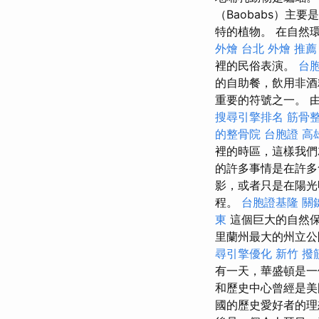
（Baobabs）主
特的植物。 在自然
外燴
台北 外燴 推薦
裡的民俗表演。
台胞
的自助餐，飲用非
重要的符號之一。 
搜尋引擎排名
筋骨
的整骨院
台胞證
高
裡的時區，這樣我
的許多事情是在許多
影，或者只是在陽光
程。
台胞證基隆
關
東
這個巨大的自然
里蘭州最大的州立公
尋引擎優化
新竹 撥
有一天，華盛頓是一
和歷史中心曾經是美
國的歷史愛好者的理