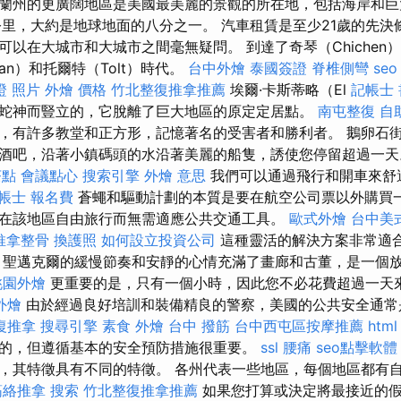
蘭州的更廣闊地區是美國最美麗的景觀的所在地，包括海岸和巨
方公里，大約是地球地面的八分之一。 汽車租賃是至少21歲的先決
以在大城市和大城市之間毫無疑問。 到達了奇琴（Chichen）的
an）和托爾特（Tolt）時代。
台中外燴
泰國簽證
脊椎側彎
seo
證 照片
外燴 價格
竹北整復推拿推薦
埃爾·卡斯蒂略（El
記帳士
蛇神而豎立的，它脫離了巨大地區的原定定居點。
南屯整復
自
，有許多教堂和正方形，記憶著名的受害者和勝利者。 鵝卵石
酒吧，沿著小鎮碼頭的水沿著美麗的船隻，誘使您停留超過一
茶點
會議點心
搜索引擎
外燴 意思
我們可以通過飛行和開車來舒
帳士 報名費
蒼蠅和驅動計劃的本質是要在航空公司票以外購買
在該地區自由旅行而無需適應公共交通工具。
歐式外燴
台中美
推拿整骨
換護照
如何設立投資公司
這種靈活的解決方案非常適
 聖邁克爾的緩慢節奏和安靜的心情充滿了畫廊和古董，是一個
桃園外燴
更重要的是，只有一個小時，因此您不必花費超過一天
外燴
由於經過良好培訓和裝備精良的警察，美國的公共安全通
復推拿
搜尋引擎
素食 外燴
台中 撥筋
台中西屯區按摩推薦
html
的，但遵循基本的安全預防措施很重要。
ssl
腰痛
seo點擊軟體
，其特徵具有不同的特徵。 各州代表一些地區，每個地區都有
筋絡推拿
搜索
竹北整復推拿推薦
如果您打算或決定將最接近的