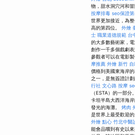
物，甜水洞穴河和
按摩排毒
seo保證
世界更加接近，為整
高的第四位。
外燴 
士 職業道德規範
台
的大多數藝術家，電
創作一千多個戲劇表
參觀者可以在電影製
摩推薦
外燴 新竹
自
價格到美國東海岸的
之一，是無簽證計劃
行社
文心路 按摩
s
（ESTA）的一部
卡坦半島大西洋海岸
發光的海灘。
烤肉 
是世界上最受歡迎
外燴 點心
竹北中醫
能會品嚐到有史以來