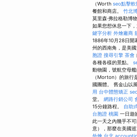
（Worth
seo點擊軟
餐館和商店。
竹北博
莫里森·弗拉格勒博
如果您想休息一下，
鍵字分析
外燴廠商
1886年10月28
州的西南角，是美
胞證
搜尋引擎
茶會
各種各樣的景點。
s
動物園，號航空母艦
（Morton）的
國團體。 舊金山以
用
台中體態矯正
se
堂。
網路行銷公司
15分鐘路程。
自助
台胞證 桃園
一日遊
此一天之內幾乎不可
意），那麼在美國巡
外燴 台北
accounti