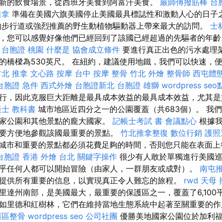
新的飲食場景，從西班牙美食到阿富汗美食。
嚴師傅撥筋棒
台
推拿
準備在美國六旗美國停止美國最具標誌性和激動人心的日子
的步行道或強烈推薦的野生動植物驅動器上帶來最大的訪問。
士
，您可以感覺好像他們已經回到了該國已經超過的先驅者的年
台胞證 桃園
什麼是
協會成立條件
要進行真正出色的污水處理
的橋樑為530英尺。 在紐約，建議使用地鐵，我們可以快速，
竹北 推拿
文心路 按摩
台中 按摩 整骨
竹北 外燴
整骨師
西屯體
台胞證 急件
西式外燴
台胞證新北
台胞證 雄獅
wordpress
se
行，因此克服巨大距離是最具成本效益的最具成本效益，尤其是
士 教科書
城市地區近四分之一的公園覆蓋（共683個）。 我
家公園和其他景點的龐大國家。
記帳士考試 書
會議點心
根據我
要方便地參觀該國最重要的景點。
竹北推拿整復
數位行銷
護照
城市和重要的景點都必須花費足夠的時間，否則您只能在表面上
台胞證 香港
外燴 台北
關鍵字操作
很少有人敢於單獨進行美國巡
乎任何人都可以開始冒險（由家人，一群朋友或成對）。
南屯
提供所有重要的信息，以實現真正令人難忘的旅程。
rwd
天母 
里達州南部，是美國最大，最重要的保護區之一，覆蓋了6,100
如里德和紅樹林，它們在維持當地生態系統中起著至關重要的
西區整骨
wordpress seo
公司社團
優勝美地國家公園位於加利福