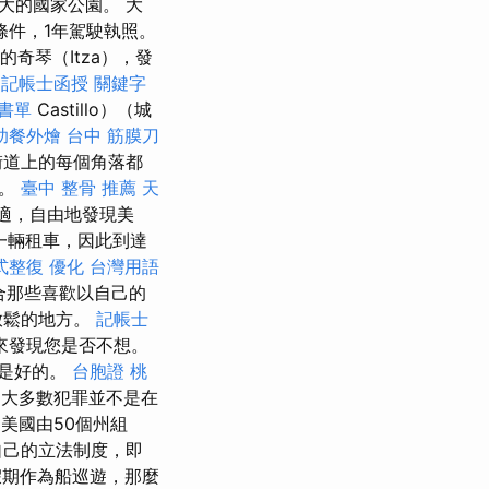
大的國家公園。 大
條件，1年駕駛執照。
奇琴（Itza），發
記帳士函授
關鍵字
 書單
Castillo）（城
助餐外燴
台中 筋膜刀
街道上的每個角落都
天。
臺中 整骨 推薦
天
適，自由地發現美
一輛租車，因此到達
式整復
優化 台灣用語
合那些喜歡以自己的
放鬆的地方。
記帳士
來發現您是否不想。
常是好的。
台胞證 桃
大多數犯罪並不是在
美國由50個州組
自己的立法制度，即
假期作為船巡遊，那麼