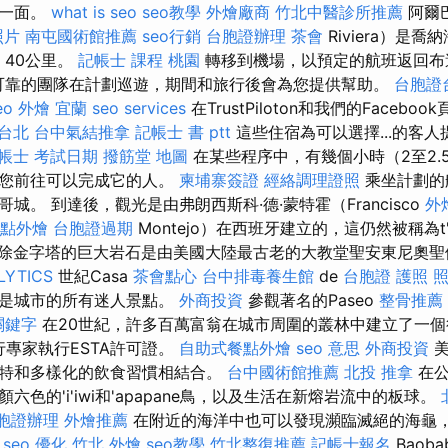
的一面。
what is seo
seo教學
外燴廠商
竹北中醫診所推薦
阿爾
照片
南屯國術館推薦
seo行銷
台胞證辦理
茶會
Riviera）是喬
t）40公里。
記帳士 課程 桃園
轉移到機場，以預定的航班返回布
c意味著可靠的團隊在計劃巡遊，期間和旅行後會為您提供幫助。
台胞證
eo
外燴 宜蘭
seo services
在TrustPiloton和我們的Faceb
 台北
台中氣結推拿
記帳士 書 ptt
這些住宿為可以選擇...的客
帳士 考試日期
撥筋堂 地圖
在某些程序中，有幾個小時（2至2.
議您前往可以完成它的人。
柬埔寨簽證
經絡調理證照
乘坐計劃的
城。 到達後，觀光是由弗朗西斯科·德·蒙特霍（Francisco
外燴
點外燴
台胞證過期
Montejo）在西班牙建立的，這仍然被稱為t
除金字塔的巨大岩石是由美國大陸最古老的大教堂聖安東尼奧聖
LYTICS
世紀Casa
茶會點心
台中排毒養生館
de
台胞證 護照 
這是城市的所有迷人景點。
外商投資
參觀著名的Paseo
整骨推薦
關鍵字
在20世紀，許多百萬富翁在城市周圍的叢林中建立了一個很
旅行專家執行ESTA許可證。
自助式餐點外燴
seo 意思
外商投資
美
特和多樣化的飲食習慣相結合。
台中國術館推薦
北投 推拿
在公
六色的'i'iwi和'apapane鳥，以及生活在新熔岩流中的板球。
胞證辦理
外燴推薦
在附近的海洋中也可以發現瀕臨滅絕的海龜
。
seo 優化
竹北 外燴
seo教學
竹北整復推薦
記帳士報名
Baob