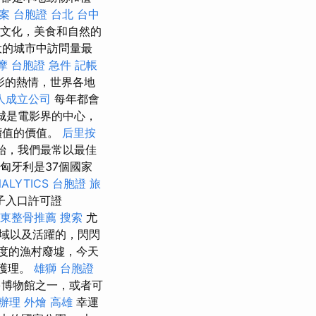
檔案
台胞證 台北
台中
，文化，美食和自然的
大的城市中訪問量最
摩
台胞證 急件
記帳
影的熱情，世界各地
人成立公司
每年都會
城是電影界的中心，
價值的價值。
后里按
始，我們最常以最佳
匈牙利是37個國家
ALYTICS
台胞證 旅
子入口許可證
東整骨推薦
搜索
尤
域以及活躍的，閃閃
度的漁村廢墟，今天
包護理。
雄獅 台胞證
博物館之一，或者可
 辦理
外燴 高雄
幸運