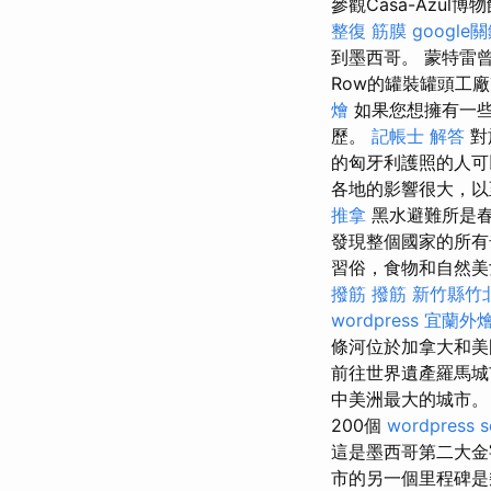
參觀Casa-Azul博
整復 筋膜
google
到墨西哥。 蒙特雷曾
Row的罐裝罐頭工
燴
如果您想擁有一些
歷。
記帳士 解答
對
的匈牙利護照的人
各地的影響很大，
推拿
黑水避難所是春
發現整個國家的所有
習俗，食物和自然美
撥筋
撥筋 新竹縣竹
wordpress
宜蘭外
條河位於加拿大和美
前往世界遺產羅馬城市的
中美洲最大的城市
200個
wordpress s
這是墨西哥第二大金
市的另一個里程碑是