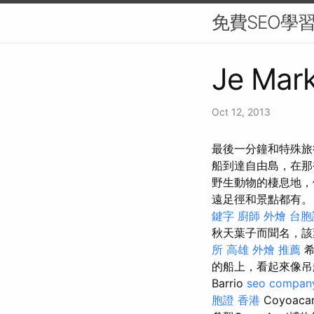
免費SEO學
Je Mark
Oct 12, 2013
最後一分鐘和特殊旅
船到達自由島，在那
野生動物的棲息地，
遠足徑和景點都有。 J
鍵字
廚師 外燴
台胞
秋天葉子而聞名，該
所
高雄 外燴 推薦
希
的船上，看起來像吊
Barrio
seo compan
胞證 香港
Coyoa