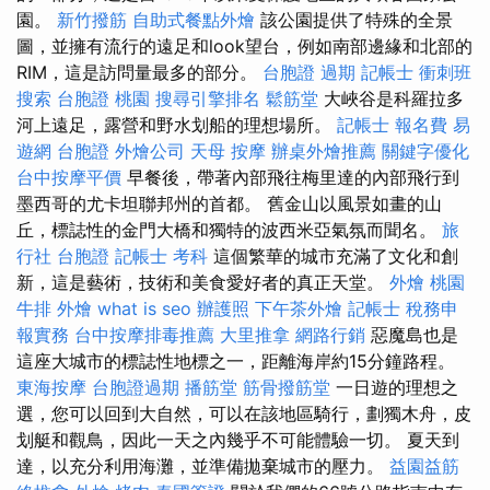
園。
新竹撥筋
自助式餐點外燴
該公園提供了特殊的全景
圖，並擁有流行的遠足和look望台，例如南部邊緣和北部的
RIM，這是訪問量最多的部分。
台胞證 過期
記帳士 衝刺班
搜索
台胞證 桃園
搜尋引擎排名
鬆筋堂
大峽谷是科羅拉多
河上遠足，露營和野水划船的理想場所。
記帳士 報名費
易
遊網 台胞證
外燴公司
天母 按摩
辦桌外燴推薦
關鍵字優化
台中按摩平價
早餐後，帶著內部飛往梅里達的內部飛行到
墨西哥的尤卡坦聯邦州的首都。 舊金山以風景如畫的山
丘，標誌性的金門大橋和獨特的波西米亞氣氛而聞名。
旅
行社 台胞證
記帳士 考科
這個繁華的城市充滿了文化和創
新，這是藝術，技術和美食愛好者的真正天堂。
外燴 桃園
牛排 外燴
what is seo
辦護照
下午茶外燴
記帳士 稅務申
報實務
台中按摩排毒推薦
大里推拿
網路行銷
惡魔島也是
這座大城市的標誌性地標之一，距離海岸約15分鐘路程。
東海按摩
台胞證過期
播筋堂
筋骨撥筋堂
一日遊的理想之
選，您可以回到大自然，可以在該地區騎行，劃獨木舟，皮
划艇和觀鳥，因此一天之內幾乎不可能體驗一切。 夏天到
達，以充分利用海灘，並準備拋棄城市的壓力。
益園益筋