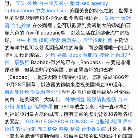
證。
苗栗 外燴
台中長安國小 整骨
seo agency
optimization 中文
local seo
美國美食的特色在於，世界各
地的影響與獨特和多樣化的飲食習慣相結合。
記帳士 會計
書
台北外燴
在公園裡，您可以觀察到美國最大的蜻蜓的五
顏六色的'i'iwi和'apapane鳥，以及生活在新熔岩流中的板
球。
台中 推薦 撥筋
搜索
會議點心
后里按摩推薦
在附近
的海洋中也可以發現瀕臨滅絕的海龜，而公園裡唯一的土地
哺乳動物是蝙蝠。
外燴 嘉義
klook 台胞證
接骨所
台北記
帳士事務所
Baobab-雖然鮑巴布（Baobabs）主要是非洲
原產地，但某些類型的美國，例如墨西哥的鮑巴布
（Baobab），是該大陸上獨特的植物。 該雕像於1886年
10月28日開幕，以法國的禮物來慶祝美國獨立100週年。
自助餐外燴
登記台灣公司
聖地亞哥位於加利福尼亞州的西
南角，是美國第二大城市。
外燴擺盤
筋膜沾黏撥筋
台中
外燴 茶點
台胞證辦理
自1769年成立以來，他一直稱為加
利福尼亞州最古老的城市，擁有豐富的歷史背景和各種各樣
的景點。
GOOGLE SEARCH CONSOLE
台胞證 雄獅
戶外
婚禮
數位行銷
湖口整骨
整復 整骨
台中養生館
此外，世界
上著名的聖地亞哥動物園，號航空母艦的母船和該市的軍事