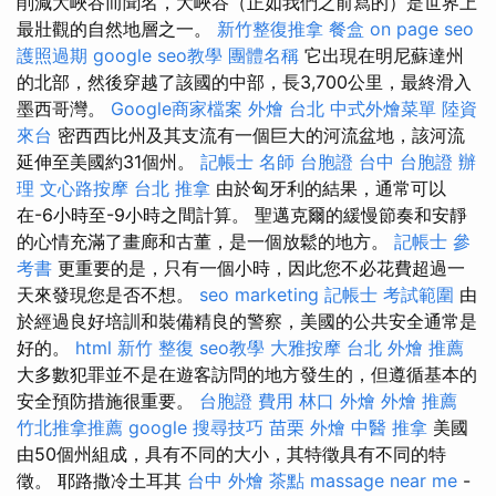
削減大峽谷而聞名，大峽谷（正如我們之前寫的）是世界上
最壯觀的自然地層之一。
新竹整復推拿
餐盒
on page seo
護照過期
google seo教學
團體名稱
它出現在明尼蘇達州
的北部，然後穿越了該國的中部，長3,700公里，最終滑入
墨西哥灣。
Google商家檔案
外燴 台北
中式外燴菜單
陸資
來台
密西西比州及其支流有一個巨大的河流盆地，該河流
延伸至美國約31個州。
記帳士 名師
台胞證 台中
台胞證 辦
理
文心路按摩
台北 推拿
由於匈牙利的結果，通常可以
在-6小時至-9小時之間計算。 聖邁克爾的緩慢節奏和安靜
的心情充滿了畫廊和古董，是一個放鬆的地方。
記帳士 參
考書
更重要的是，只有一個小時，因此您不必花費超過一
天來發現您是否不想。
seo marketing
記帳士 考試範圍
由
於經過良好培訓和裝備精良的警察，美國的公共安全通常是
好的。
html
新竹 整復
seo教學
大雅按摩
台北 外燴 推薦
大多數犯罪並不是在遊客訪問的地方發生的，但遵循基本的
安全預防措施很重要。
台胞證 費用
林口 外燴
外燴 推薦
竹北推拿推薦
google 搜尋技巧
苗栗 外燴
中醫 推拿
美國
由50個州組成，具有不同的大小，其特徵具有不同的特
徵。 耶路撒冷土耳其
台中 外燴 茶點
massage near me
-