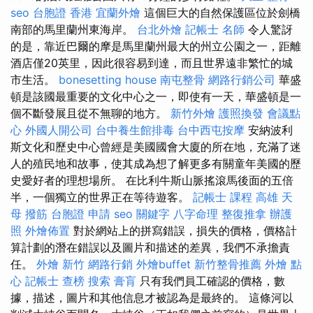
seo
台胞證 香港
宜蘭外燴
這個巨大的自然保護區位於劍橋
南部的馬里蘭州東海岸。
台北外燴
記帳士 名師
令人驚訝
的是，靠近巴爾的摩是馬里蘭州最大的州立公園之一，距離
酒店僅20英里，因此很容易到達，而且世界遠非繁忙的城
市生活。
bonesetting house
南屯整骨
網路行銷公司
華盛
頓是該國最重要的文化中心之一，即使有一天，華盛頓是一
個不斷發展且從不無聊的地方。
新竹外燴
護照換發
會議點
心
外國人開公司
台中養生館排毒
台中西屯按摩
安納波利
斯文化和歷史中心曾經是美國國會大廈的所在地，充滿了迷
人的殖民地和故事，使其成為想了解更多有關童年美國的歷
史愛好者的理想場所。 在比利牛斯山脈搖滾馬後面的五倍
半，一個獨立的世界正在等待遊客。
記帳士 課程 高雄
天
母 撥筋
台胞證 申請
seo 關鍵字
八字命理 整復推拿
辦護
照
外燴佈置
對於網站上的拼寫錯誤，損失的價格，價格計
算計劃的潛在錯誤以及圖片和描述的差異，我們不承擔責
任。
外燴 新竹
網路行銷
外燴buffet
新竹整骨推薦
外燴 點
心
記帳士 查榜
搜索
膏肓
只有我們員工確認的價格，數
據，描述，圖片和其他信息才被認為是最終的。 這條河以