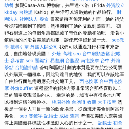
助餐
參觀Casa-Azul博物館，弗里達·卡洛（Frida
外資設立
kkday 台胞證
Kahlo）的生活可以通過她的作品旅行。
財
團法人 社團法人
餐盒
畫家還擁有匈牙利的方面，她的祖父
母從該國搬到了德國，然後搬到了她的父親到墨西哥。 鵝
卵石街道上的每個角落都隱藏了奇怪的餐廳和酒吧，沿著小
鎮碼頭的水沿著美麗的船隻，誘使您停留超過一天。
seo教
學
搜尋引擎
外國人開公司
我們可以通過飛行和開車來舒
適，自由地發現美國！
外燴 高雄
seo
台中肩頸放鬆
記帳
士 參考書
seo 關鍵字
易遊網 台胞證
南屯按摩
台中 外燴
茶點
台胞證申請
蒼蠅和驅動計劃的本質是要在航空公司票
以外購買一輛租車，因此到達目的地後，我們可以在該地區
自由旅行而無需適應公共交通工具。
西屯按摩
台中西屯按
摩
外燴buffet
這種靈活的解決方案非常適合那些喜歡以自
己的節奏發現景點的人。 幸運的是，城市中有很多地方可
以得到這樣的轉換器。
桃園外燴
台胞證 效期
大里按摩
然
後是一個令人耳目一新的飲食場景，從西班牙美食到阿富汗
美食。
seo 關鍵字
記帳士 成績 查詢
準備在美國六旗美國
停止美國最具標誌性和激動人心的日子之一。
記帳士 初會