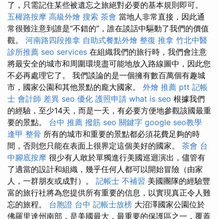
了，只需記住某些被遺忘之旅絕對必要的基本規則即可。
五權路按摩
高級外燴
搜索
茶會
當地人非常直接，因此通
常很難注意到誰是“不錯的”，誰在談話中驅動了我們的價值
觀。
河南路四段推拿
自助式餐點外燴
整復 推拿
竹北中醫
診所推薦
seo services
在組織我們的旅行時，我們會注意
將最安全的城市和周圍環境盡可能地放入路線圖中，因此您
不必再處理它了。 我們談論的是一個擁有數百萬個有趣城
市，國家公園和其他景點的龐大國家。
外燴 推薦 ptt
記帳
士 會計師 差異
seo 優化
護照申請
what is seo
根據我們
的經驗，至少14天，而是一天，有必要方便地參觀該國最重
要的景點。
台中 推薦 撥筋
seo 關鍵字
google seo教學
逢甲 整骨
所有的城市和重要的景點都必須花費足夠的時
間，否則您只能在表面上很界定這個美好的國家。
茶會
台
中腳底按摩
很少有人敢於單獨進行美國巡迴演出，儘管有
了適當的設計和組織，幾乎任何人都可以開始冒險（由家
人，一群朋友或成對）。
記帳士 不補習
美國團隊的經驗豐
富的旅行社將為您提供所有重要的信息，以實現真正令人難
忘的旅程。
台胞證 台中
記帳士放榜
大沼澤國家公園位於
佛羅里達州南部，是美國最大，最重要的保護區之一，覆蓋