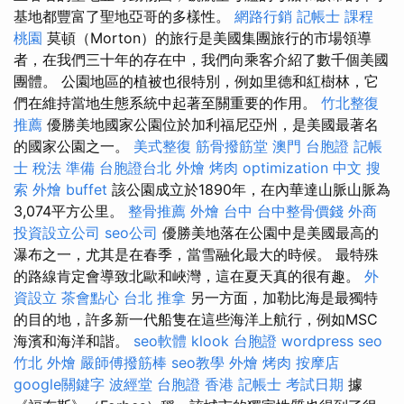
基地都豐富了聖地亞哥的多樣性。
網路行銷
記帳士 課程
桃園
莫頓（Morton）的旅行是美國集團旅行的市場領導
者，在我們三十年的存在中，我們向乘客介紹了數千個美國
團體。 公園地區的植被也很特別，例如里德和紅樹林，它
們在維持當地生態系統中起著至關重要的作用。
竹北整復
推薦
優勝美地國家公園位於加利福尼亞州，是美國最著名
的國家公園之一。
美式整復
筋骨撥筋堂
澳門 台胞證
記帳
士 稅法 準備
台胞證台北
外燴 烤肉
optimization 中文
搜
索
外燴 buffet
該公園成立於1890年，在內華達山脈山脈為
3,074平方公里。
整骨推薦
外燴 台中
台中整骨價錢
外商
投資設立公司
seo公司
優勝美地落在公園中是美國最高的
瀑布之一，尤其是在春季，當雪融化最大的時候。 最特殊
的路線肯定會導致北歐和峽灣，這在夏天真的很有趣。
外
資設立
茶會點心
台北 推拿
另一方面，加勒比海是最獨特
的目的地，許多新一代船隻在這些海洋上航行，例如MSC
海濱和海洋和諧。
seo軟體
klook 台胞證
wordpress seo
竹北 外燴
嚴師傅撥筋棒
seo教學
外燴 烤肉
按摩店
google關鍵字
波經堂
台胞證 香港
記帳士 考試日期
據