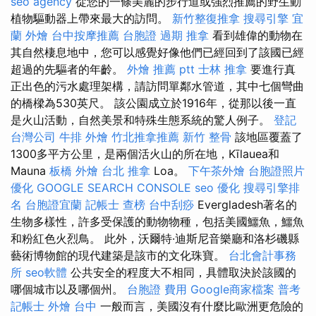
seo agency
從您的一條美麗的步行道或強烈推薦的野生動
植物驅動器上帶來最大的訪問。
新竹整復推拿
搜尋引擎
宜
蘭 外燴
台中按摩推薦
台胞證 過期
推拿
看到雄偉的動物在
其自然棲息地中，您可以感覺好像他們已經回到了該國已經
超過的先驅者的年齡。
外燴 推薦 ptt
士林 推拿
要進行真
正出色的污水處理架構，請訪問單鄰水管道，其中七個彎曲
的橋樑為530英尺。 該公園成立於1916年，從那以後一直
是火山活動，自然美景和特殊生態系統的驚人例子。
登記
台灣公司
牛排 外燴
竹北推拿推薦
新竹 整骨
該地區覆蓋了
1300多平方公里，是兩個活火山的所在地，Kīlauea和
Mauna
板橋 外燴
台北 推拿
Loa。
下午茶外燴
台胞證照片
優化
GOOGLE SEARCH CONSOLE
seo 優化
搜尋引擎排
名
台胞證宜蘭
記帳士 查榜
台中刮痧
Evergladesh著名的
生物多樣性，許多受保護的動物物種，包括美國鱷魚，鱷魚
和粉紅色火烈鳥。 此外，沃爾特·迪斯尼音樂廳和洛杉磯縣
藝術博物館的現代建築是該市的文化珠寶。
台北會計事務
所
seo軟體
公共安全的程度大不相同，具體取決於該國的
哪個城市以及哪個州。
台胞證 費用
Google商家檔案
普考
記帳士
外燴 台中
一般而言，美國沒有什麼比歐洲更危險的