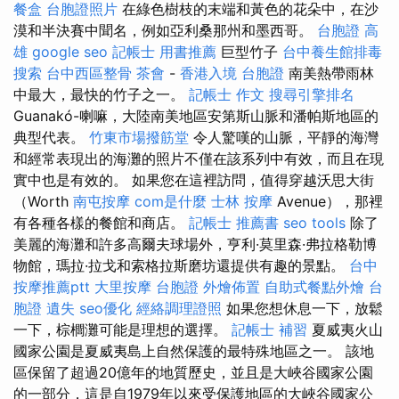
餐盒
台胞證照片
在綠色樹枝的末端和黃色的花朵中，在沙
漠和半決賽中聞名，例如亞利桑那州和墨西哥。
台胞證 高
雄
google seo
記帳士 用書推薦
巨型竹子
台中養生館排毒
搜索
台中西區整骨
茶會
-
香港入境 台胞證
南美熱帶雨林
中最大，最快的竹子之一。
記帳士 作文
搜尋引擎排名
Guanakó-喇嘛，大陸南美地區安第斯山脈和潘帕斯地區的
典型代表。
竹東市場撥筋堂
令人驚嘆的山脈，平靜的海灣
和經常表現出的海灘的照片不僅在該系列中有效，而且在現
實中也是有效的。 如果您在這裡訪問，值得穿越沃思大街
（Worth
南屯按摩
com是什麼
士林 按摩
Avenue），那裡
有各種各樣的餐館和商店。
記帳士 推薦書
seo tools
除了
美麗的海灘和許多高爾夫球場外，亨利·莫里森·弗拉格勒博
物館，瑪拉·拉戈和索格拉斯磨坊還提供有趣的景點。
台中
按摩推薦ptt
大里按摩
台胞證
外燴佈置
自助式餐點外燴
台
胞證 遺失
seo優化
經絡調理證照
如果您想休息一下，放鬆
一下，棕櫚灘可能是理想的選擇。
記帳士 補習
夏威夷火山
國家公園是夏威夷島上自然保護的最特殊地區之一。 該地
區保留了超過20億年的地質歷史，並且是大峽谷國家公園
的一部分，這是自1979年以來受保護地區的大峽谷國家公