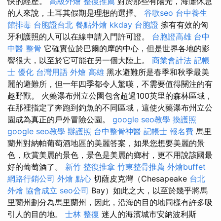
快的經歷。
高級外燴
整復推薦
對於那些有陽光，海灘休息
的人來說，土耳其假期是理想的選擇。
谷歌seo
台中養生
館排毒
台胞證台北
餐點外燴
kkday 台胞證
擁有有效的匈
牙利護照的人可以在線申請入門許可證。
台胞證高雄
台中
中醫 整骨
它確實位於巴爾的摩的中心，但是世界各地的影
響很大，以至於它可能在另一個大陸上。
商業會計法 記帳
士
優化 台灣用語
外燴 高雄
黑水避難所是春季和秋季最美
麗的避難所，但一年四季都令人驚嘆，不需要值得關注的有
趣野獸。 火藥瀑布州立公園包含超過100英里的森林區域，
在那裡指定了奔跑到釣魚的不同區域，這使火藥瀑布州立公
園成為真正的戶外冒險公園。
google seo教學
換護照
google seo教學
辦護照
台中整骨神醫
記帳士 報名費
馬里
蘭州對納帕葡萄酒地區的美麗答案，如果您想要美麗的景
色，欣賞美麗的景色，景色是美麗的鄉村，更不用說該國最
好的葡萄酒了。
新竹 整復推拿
竹東整骨推薦
外燴buffet
網路行銷公司
外燴 點心
切薩皮克灣（Chesapeake
台北
外燴
協會成立
seo公司
Bay）如此之大，以至於幾乎將馬
里蘭州劃分為馬里蘭州，因此，沿海的目的地同樣有許多吸
引人的目的地。
士林 整復
迷人的海濱城市安納波利斯