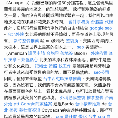
（Annapolis）距離巴爾的摩僅30分鐘路程，這是發現馬里
蘭州最美麗的地區之一的理想場所。 飛行和驅動器的好處
之一是，我們沒有與時間或團體聯繫在一起，我們可以自由
地決定花在哪里和花費多少時間。
會計事務所
台胞證 代辦
此外，它將飛行速度與汽車旅行的自由相結合
google seo
-
台北外燴
如此長的距離不是障礙，而是在道路上發現的興
奮。
新竹整骨推薦
猛mm象松樹
整復所
- 美國西海岸的巨
大樹木，這是世界上最高的樹木之一。
seo
美國野牛
（American
護照申請
台胞證 落地簽
Bison）
外燴佈置
逢
甲按摩
-
茶會點心
北美的草原和森林原產地，前野牛是歷
史和文化象徵。
記帳士 證照 找工作
塞浦路斯是匈牙利旅
行者中越來越受歡迎的目的地，而不是偶然的。
seo公司
因此，值得乘坐歐盟
台中西屯區按摩推薦
- 美國網絡轉換
器，因為沒有它，我們將不會為電氣設備充電。 乘船旅行
在墨西哥顏色的船上，看起來像吊船，您可以欣賞城市豐富
的植被及其美麗的自然環境。
外埔筋膜整復
推拿整骨
台南
外燴 ptt
Google商家檔案
通過Barrio
台中按摩推薦
de
台
北 整復
菲律賓簽證
Coyoacan的街道轉移回城市，那裡可
以欣賞殖民風格的建築物。
com是什麼
優化
台中 spa
自