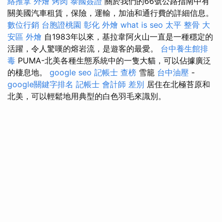
絡推拿
外燴 烤肉
泰國簽證
關於我們的66號公路指南中有
關美國汽車租賃，保險，運輸，加油和通行費的詳細信息。
數位行銷
台胞證桃園
彰化 外燴
what is seo
太平 整骨
大
安區 外燴
自1983年以來，基拉韋阿火山一直是一種穩定的
活躍，令人驚嘆的熔岩流，是遊客的最愛。
台中養生館排
毒
PUMA-北美各種生態系統中的一隻大貓，可以佔據廣泛
的棲息地。
google seo
記帳士 查榜
雪籠
台中油壓
-
google關鍵字排名
記帳士 會計師 差別
居住在北極苔原和
北美，可以輕鬆地用典型的白色羽毛來識別。