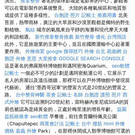
演出。
推拿整骨
著名的環球影城是電影界的中心，參觀者
可以在電影製作的幕後瞥見。 大陸的各種氣候區和地質形
成提供了這種多樣性。
台胞證 照片
記帳士 推薦用書
北美
苔原，熱帶雨林，廣泛的大草原和沙漠景觀都是獨特的野生
動植物。
氣結
城市的氣氛來自平靜的海灘和現代摩天大樓
的和諧相遇。
新竹推拿整骨推薦
新竹整骨
優化 台灣用語
此外，它是旅遊業的主要中心，並且在國際運輸中心起著重
要作用。
外燴佈置
google 搜尋技巧
外燴 台北
易遊網 台
胞證
外燴 意思
大里推拿
GOOGLE SEARCH CONSOLE
這是著名的弗羅斯特博物館和邁阿密海Quarium。
seo軟體
記帳士
一個必不可少的計劃是邁阿密航運公司，它展示了
名人的房屋以及溫伍德牆，那裡可以在戶外博物館中發現當
代藝術。 通往“墨西哥冠軍”的豐富方式是20世紀的豐富之
路。
台中整骨神醫
茶會
記帳士 名師
台胞證 護照 照片
西
式外燴
它可以追溯到20世紀初，當時赫內奎尼或SISA的貿
易也被認為是綠黃金的，正處於梅里達的增長年齡。
益園
益筋絡推拿
seo軟體
早餐後，前往查普爾特佩克公園
（Chapultepec
商業會計法 記帳士
台中 撥筋
html
外燴
價格
嘉義 外燴
Park），在那裡休閒或人類學博物館可選的