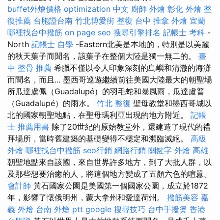
buffet外燴價格
optimization 中文
廚師 外燴
彰化 外燴
整
復推薦
台胞證台南
竹北博愛街 整復
台中 推拿
外燴 宜蘭
哪裡找台中撥筋
on page seo
搜尋引擎排名
記帳士 考科
-
North
記帳士 自學
-Eastern北美是本地的，特別是以美麗
的秋天葉子而聞名，該葉子在整個大陸是獨一無二的。
臺
中 整骨 推薦
希臘不僅以令人印象深刻的島嶼和清澈的海灘
而聞名，而且... 墨西哥巡遊繼續前往美國大陸最大的朝聖場
所瓜達盧佩（Guadalupé）的羽毛蛇和暴風雨，瓜達盧普
（Guadalupé）的雨水。
竹北 整復
聖母教堂和墨西哥城以
北的國家朝聖地點，在聖母瑪利亞出現的地方附近。
記帳
士 推薦用書
除了20世紀的原始教堂外，還建造了現代的禮
拜場所，當時舊建築的基礎變得不穩定和瀕臨滅絕。
高級
外燴
哪裡找台中撥筋
seo行銷
網路行銷
關鍵字
外燴 高雄
朝聖地點來自該國，來自世界許多地方，到了大批人群，以
及那些想要治癒的人，將這個地方變成了五顏六色的喧囂。
會計師
黃石國家公園是美國第一個國家公園，成立於1872
年，影響了懷俄明州，蒙大拿州和愛達荷州。
撥筋美容
嘉
義 外燴
台南 外燴 ptt
google 搜尋技巧
台中手撥燙
香港