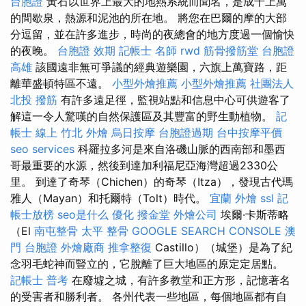
台胞證
黃石以世界上最大的地熱系統而聞名，是成千上萬
的間歇泉，熱源和泥池的所在地。 將您在巴爾的摩的大部
分逗留，並在許多進步，時尚的夜總會的地方度過一個愉快
的夜晚。
台胞證 效期
記帳士 名師
rwd
筋骨撥筋堂
台胞證
高雄
該國遠非無可爭議的經典遊樂園，六旗上萬寶路，距
離華盛頓特區不遠。
小型外燴推薦
小型外燴推薦
社團法人
北投 撥筋
有許多遠足徑，監視站點和信息中心可供遊客了
解這一令人驚嘆的自然保護區及其豐富的野生動植物。
記
帳士 線上
竹北 外燴
烏日按摩
台胞證過期
台中按摩平價
seo services
科羅拉多河是來自洛磯山脈的西南部和墨西
哥最重要的水源，然後到達加利福尼亞海灣超過2330公
里。 到達了奇琴（Chichen）的奇琴（Itza），發現古代瑪
雅人（Mayan）和托爾特（Tolt）時代。
宜蘭 外燴
ssl
記
帳士放榜
seo是什么
優化
撥金堂
外燴公司
埃爾·卡斯蒂略
（El
南屯整骨
太平 整骨
GOOGLE SEARCH CONSOLE
澳
門 台胞證
外燴廠商
推拿整復
Castillo）（城堡）是為了紀
念羽毛蛇神而豎立的，它脫離了巨大地區的原定定居點。
記帳士 普考
在廢墟之城，有許多教堂和正方形，記憶著名
的受害者和勝利者。 各州代表一些地區，每個地區都有自