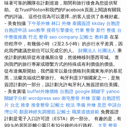
味著可靠的團隊在計劃巡遊，期間和旅行後會為您提供幫
助。 在TrustPiloton和我們的Facebook頁面上閱讀有關我
們的評論。 這些住宿為可以選擇...的客人提供了各種好處。
- 美食拍攝
下午茶外燴
林口 外燴
泰國簽證
kkday 台胞證
台胞證申請
seo教學
搜尋引擎優化
竹東 整骨
新竹 整復
台
中整復推薦
竹北 整骨
seo company
記帳士 教科書
在某
些程序中，有幾個小時（2至2.5小時）的步行水平差異，因
此我們建議您前往可以完成它的人。
財團法人 社團法人
乘
坐計劃的航班從布達佩斯出發，然後轉移到墨西哥城。 查
詢我們的旅行專家或聯繫方式的特殊或有利價值的價值。
從布達佩斯開始，我們最常以最佳價格到美國東海岸的慕尼
黑，法蘭克福或巴黎旅行。 匈牙利是37個國家之一，是無
簽證計劃的一部分，該計劃允許匈牙利人無簽證前往美國。
- 美食廣場
buffet外燴價格
台胞證
google 關鍵字
yahoo
關鍵字分析
wordpress seo
南屯整骨
外燴 宜蘭
台胞證照
片
台北 推拿
推拿整骨
記帳士 稅法 準備
外燴 意思
申請台
灣公司
顏面神經失調撥筋
記帳士 職業道德規範
免費簽證
計劃是電子入口許可證（ESTA）的一部分。 有趣的是，有
99％的居民距離公園只有10分鐘的步行路程。
大里 整骨