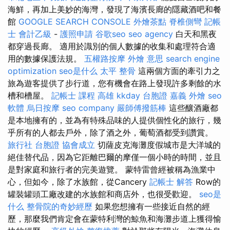
海鮮，再加上美妙的海灣，發現了海濱長廊的隱藏酒吧和餐
館
GOOGLE SEARCH CONSOLE
外燴茶點
脊椎側彎
記帳
士 會計乙級
-
護照申請
谷歌seo
seo agency
白天和黑夜
都穿過長廊。 適用於識別的個人數據的收集和處理符合適
用的數據保護法規。
五權路按摩
外燴 意思
search engine
optimization
seo是什么
太平 整骨
這兩個方面的牽引力之
旅為遊客提供了步行道，您有機會在路上發現許多剩餘的水
槽和槽屋。
記帳士 課程 高雄
kkday 台胞證
嘉義 外燴
seo
軟體
烏日按摩
seo company
嚴師傅撥筋棒
這些釀酒廠都
是本地擁有的，並為有特殊品味的人提供個性化的旅行，幾
乎所有的人都去戶外，除了酒之外，葡萄酒都受到讚賞。
旅行社 台胞證
協會成立
切薩皮克海灘度假城市是大洋城的
絕佳替代品，因為它距離巴爾的摩僅一個小時的時間，並且
是對家庭和旅行者的完美遊覽。 蒙特雷曾經被稱為漁業中
心，但如今，除了水族館，從Cancery
記帳士 解答
Row的
罐裝罐頭工廠改建的水族館和商店外，也很受歡迎。
seo是
什么
整骨院的奇妙經歷
如果您想擁有一些接近自然的經
歷，那麼我們肯定會在蒙特利灣的鯨魚和海灘步道上獲得愉