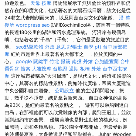
旅遊景色。
天母 按摩
博物館展示了無與倫比的預科界和仍
然存在的印度文化，包括著名的太陽石或日曆，該文化是從
24噸玄武岩雕刻而來的，以及阿茲台克文化的象徵。
潘 整
復所
wordpress seo
訪問Xochimilco區，該區有一個特殊
的長達180公里的湖泊和污水處理系統。 河沿岸有幾個島
嶼，包括著名的“千島”（千島），它們是受歡迎的旅遊目的
地。
seo點擊軟體
外燴 意思
記帳士 自學 ptt
台中頭部按
摩
紐約市是世界上最著名的大都市之一，位於美國的中
心。
google 關鍵字
竹北 撥筋
南投 外燴
台胞證宜蘭
台中
喬骨盆
搜索
大雅按摩
台胞證 過期
板橋 外燴
台中西屯按
摩
這座城市被稱為“大阿爾瑪”，是現代文化，經濟和娛樂的
中心，其著名的標誌性景點，例如時代廣場，帝國大廈建造
中央公園和自由雕像。
公司設立
他的生活閃閃發光，振
動，幾乎從不睡覺，總是拿著新東西。 自由女神像的高度
為93米，是紐約最著名的景點之一。 遊客可以乘船到達自
由島，在那裡他們可以欣賞雕像的內部，爬到王冠上，並欣
賞到紐約市的全景。 優勝美地也是野生動物的棲息地，例
如黑熊，鹿和各種鳥類。 該公園全年都開放，但最受歡迎
的時期是夏季，大多數遠足徑和景點都有。 Juhar Wooden