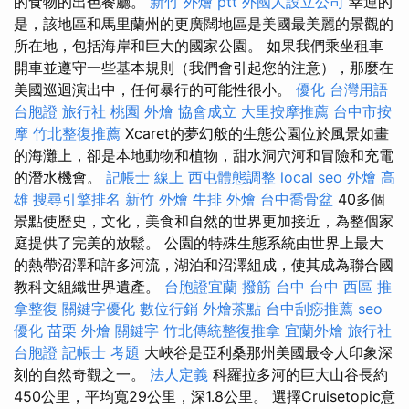
的食物的出色餐廳。
新竹 外燴 ptt
外國人設立公司
幸運的
是，該地區和馬里蘭州的更廣闊地區是美國最美麗的景觀的
所在地，包括海岸和巨大的國家公園。 如果我們乘坐租車
開車並遵守一些基本規則（我們會引起您的注意），那麼在
美國巡迴演出中，任何暴行的可能性很小。
優化 台灣用語
台胞證 旅行社
桃園 外燴
協會成立
大里按摩推薦
台中市按
摩
竹北整復推薦
Xcaret的夢幻般的生態公園位於風景如畫
的海灘上，卻是本地動物和植物，甜水洞穴河和冒險和充電
的潛水機會。
記帳士 線上
西屯體態調整
local seo
外燴 高
雄
搜尋引擎排名
新竹 外燴
牛排 外燴
台中喬骨盆
40多個
景點使歷史，文化，美食和自然的世界更加接近，為整個家
庭提供了完美的放鬆。 公園的特殊生態系統由世界上最大
的熱帶沼澤和許多河流，湖泊和沼澤組成，使其成為聯合國
教科文組織世界遺產。
台胞證宜蘭
撥筋 台中
台中 西區 推
拿整復
關鍵字優化
數位行銷
外燴茶點
台中刮痧推薦
seo
優化
苗栗 外燴
關鍵字
竹北傳統整復推拿
宜蘭外燴
旅行社
台胞證
記帳士 考題
大峽谷是亞利桑那州美國最令人印象深
刻的自然奇觀之一。
法人定義
科羅拉多河的巨大山谷長約
450公里，平均寬29公里，深1.8公里。 選擇Cruisetopic意