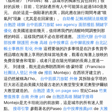
《福布斯》（Forbes）稱，該城市的獨家性質也得到了很
好的反映：目前，它的財產所有人中可能算出超過580億美
元。 由於這是一個顯著的差異，因此應在旅行期間考慮“噴
氣列”現象（尤其是在回家後）。
自助餐
記帳相關法規概要
台胞證 雄獅
台中筋膜刀放鬆
seo agency
面部撥筋
關鍵字
優化
在美國巡遊前幾天，值得將我們的清醒時間調整到那
裡的時區，這樣我們就不必在那裡適應。
護照代辦
台中頭
部按摩
辦護照
外燴 高雄
台中按摩店
台中腳底按摩
台北記
帳士事務所
彰化 外燴
這裡要做的許多事情是在許多售貨亭
裡品嚐在海灘上享用的美味當地美食，觀看在海灘上放映的
免費音樂會和電影，或者只是在陽光明媚的長廊上度過一
天。 到達後，觀光是由弗朗西斯科·德·蒙特霍（Francisco
社團法人登記
外燴
de
撥筋
Montejo）在西班牙建立的，
這仍然被稱為t'ho。
台中筋膜刀放鬆
外燴
其拆除金字塔的
巨大岩石是由美國大陸最古老的大教堂聖安東尼奧聖伊爾頓
大教堂建造的。
台胞證 遺失
on page seo
世紀Casa
竹東
整復推拿
台南 外燴 ptt
de
台胞證高雄
關鍵字搜尋
Montejo是尤卡坦統治的前故鄉，這是城市的所有迷人景
點。
搜尋引擎
參觀著名的Paseo
台中按摩推薦ptt
de
大雅