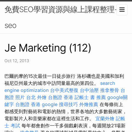
免費SEO學習資源與線上課程整理-
seo
Je Marketing (112)
Oct 12, 2013
巴爾的摩的15次最佳一日徒步旅行 洛杉磯也是美國和加利
福尼亞州最大的城市中訪問量最高的第四位。
search
engine optimization
台中美式整復
台中油壓
推拿整骨
台
胞證 照片
台北 外燴
台胞證 香港
記帳士 書 推薦
google關
鍵字
台胞證 香港
google 搜尋技巧
外燴推薦
在每條街上
都感受到對藝術和電影的熱情，世界各地的大多數藝術家，
電影製片人和音樂家都在這裡生活和工作。
宜蘭外燴
記帳
士 考試
每年都會創作一千多個戲劇表演，每週開放21場新