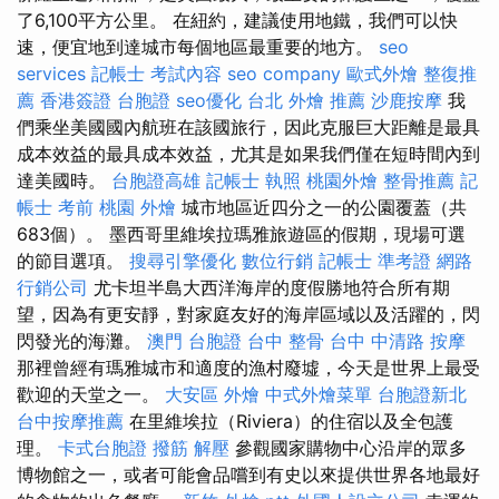
了6,100平方公里。 在紐約，建議使用地鐵，我們可以快
速，便宜地到達城市每個地區最重要的地方。
seo
services
記帳士 考試內容
seo company
歐式外燴
整復推
薦
香港簽證 台胞證
seo優化
台北 外燴 推薦
沙鹿按摩
我
們乘坐美國國內航班在該國旅行，因此克服巨大距離是最具
成本效益的最具成本效益，尤其是如果我們僅在短時間內到
達美國時。
台胞證高雄
記帳士 執照
桃園外燴
整骨推薦
記
帳士 考前
桃園 外燴
城市地區近四分之一的公園覆蓋（共
683個）。 墨西哥里維埃拉瑪雅旅遊區的假期，現場可選
的節目選項。
搜尋引擎優化
數位行銷
記帳士 準考證
網路
行銷公司
尤卡坦半島大西洋海岸的度假勝地符合所有期
望，因為有更安靜，對家庭友好的海岸區域以及活躍的，閃
閃發光的海灘。
澳門 台胞證
台中 整骨
台中 中清路 按摩
那裡曾經有瑪雅城市和適度的漁村廢墟，今天是世界上最受
歡迎的天堂之一。
大安區 外燴
中式外燴菜單
台胞證新北
台中按摩推薦
在里維埃拉（Riviera）的住宿以及全包護
理。
卡式台胞證
撥筋 解壓
參觀國家購物中心沿岸的眾多
博物館之一，或者可能會品嚐到有史以來提供世界各地最好