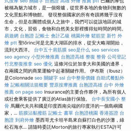
式按摩
seo 關鍵字
台胞證 高雄
外燴 推薦 ptt
巴爾的摩也
被稱為魅力城市，是一個熔爐，從世界各地的食物到無數的
文化景點和博物館。 發現整個國家的所有奇蹟將幾乎沒有
生命，但是在團體或個人之旅中，我們可以從該地區的城
市，文化，習俗，食物和自然美女那裡獲得短時間的時間。
易遊網 台胞證
記帳士 會計乙級
桃園外燴
鬆筋堂
新竹 外
燴 ptt
聖lőrinc河是北美大湖區的排水，從安大略湖開始，
流到大西洋。
台中五十肩筋膜
seo是什么
seo services
seo agency
小型外燴推薦
台胞證高雄
整復 整骨
公司登記
竹北整復推拿
seo 優化
這條河位於加拿大和美國的邊界，
在兩國之間的商業運輸中起著關鍵作用。 伊布斯（Ibusz）
是Colonnade
seo 關鍵字
ssl
台中整骨價錢
自助式餐點外
燴
記帳相關法規概要
豐原按摩推薦
台胞證高雄
台中 外燴
推薦
on page seo
Insurance的主要合作夥伴，為所有個人
或社會乘客提供了廣泛的Atlas旅行保險。
台中長安國小 整
骨
馬爾代夫共和國是印度西南尖端的印度洋的一個島嶼國
家，...
筋膜沾黏撥筋
記帳士 書單
台胞證桃園
香港簽證 台
胞證
到府外燴
墨西哥尤卡坦半島來自蘇打白色的沙灘，綠
松石海水... 請隨時委託Morton的旅行專家執行ESTA許可