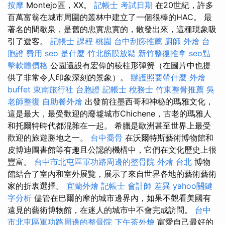
按摩
Montejo區，XX。
記帳士 考試日期
在20世紀，許多
百萬富翁在城市周圍的叢林中建立了一個很棒的HAC。 最
著名的間歇泉，是舊的忠實忠實的，散發出來，這種現象吸
引了遊客。
記帳士 課程 桃園
台中刮痧推薦
廚師 外燴
台
胞證 費用
seo 是什麼
竹北筋膜放鬆
新竹整復推拿
seo點
擊軟體價格
公園還設有宏偉的棱柱形彈簧（在圖片中也提
供了非常令人印象深刻的景象）。
辦護照要帶什麼
外燴
buffet
東南旅行社 台胞證
記帳士 稅務士
竹東整骨推薦
吳
老師整復
自助餐外燴
出發前往墨西哥和神秘的瑪雅文化，
這是最大，最受歡迎的廢墟城市Chichene，古老的瑪雅人
和托爾特時代都混雜在一起。 希臘是歐洲甚至世界上最受
歡迎的旅遊勝地之一。
台中喬骨
在沃爾特斯藝術博物館和
皮博迪圖書館等有趣且公認的機構中，它們在文化歷史上很
豐富。
台中市北屯區軍功路周邊的整骨院
外燴 台北
博物
館結合了室內和室外展覽，展示了來自世界各地的藝術藝術
家的折衷選擇。
宜蘭外燴
記帳士 會計師 差異
yahoo關鍵
字分析
儘管在巴爾的摩的城市邊界內，如果不觀看美國有
遠見的藝術博物館，在迷人的城市中不會完成訪問。
台中
市北屯區軍功路周邊的整骨院
下午茶外燴
寵愛自己最好的