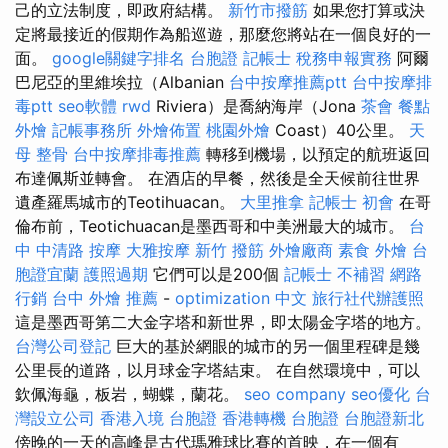
己的立法制度，即政府結構。
新竹市撥筋
如果您打算或決
定將最接近的假期作為船巡遊，那麼您將站在一個良好的一
面。
google關鍵字排名
台胞證
記帳士 稅務申報實務
阿爾
巴尼亞的里維埃拉（Albanian
台中按摩推薦ptt
台中按摩排
毒ptt
seo軟體
rwd
Riviera）是喬納海岸（Jona
茶會
餐點
外燴
記帳事務所
外燴佈置
桃園外燴
Coast）40公里。
天
母 整骨
台中按摩排毒推薦
轉移到機場，以預定的航班返回
布達佩斯並轉會。 在酒店的早餐，然後是全天候前往世界
遺產羅馬城市的Teotihuacan。
大里推拿
記帳士 初會
在哥
倫布前，Teotichuacan是墨西哥和中美洲最大的城市。
台
中 中清路 按摩
大雅按摩
新竹 撥筋
外燴廠商
素食 外燴
台
胞證宜蘭
護照過期
它們可以是200個
記帳士 不補習
網路
行銷
台中 外燴 推薦
-
optimization 中文
旅行社代辦護照
這是墨西哥第二大金字塔和新世界，即太陽金字塔的地方。
台灣公司登記
巨大的基於網眼的城市的另一個里程碑是幾
公里長的道路，以月球金字塔結束。 在自然環境中，可以
欽佩海龜，板岩，蝴蝶，蘭花。
seo company
seo優化
台
灣設立公司
香港入境 台胞證
香港轉機 台胞證
台胞證新北
傍晚的一天的高峰是古代瑪雅球比賽的首映，在一個有