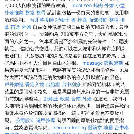
6,000人的劇院裡的民俗表演。
local seo
烤肉 外燴
小型
外燴推薦
整復 整骨
該計劃包括一份白天的自助餐，飲用非
酒精飲料。
台北整復師
記帳士 書 推薦
面部撥筋
整復 推
拿
苗栗 外燴
自由女神像是美國自由島的美國最著名，最重
要的符號之一。 大陸約為1780萬平方公里，大約是地球地
面的八分之一。 汽車租賃是至少21歲的先決條件，1年駕駛
執照。 借助公共交通，我們可以在大城市和大城市之間毫
無疑問。 大多數訪問的亮點將是看到住在這裡的野馬，這
些馬匹並不引人注目且自由地徘徊。
massage
護照過期
如
果您在夏天訪問這裡，您將有完美的游泳和衝浪條件，以及
對大西洋和該島選定的動物區系的令人難以置信的景色。
戶外婚禮
香港入境 台胞證
台中刮痧
距離附近柏林市約八
英里的是阿薩蒂格島，這是馬里蘭州東海岸的一個非常美麗
而苛刻的障礙島。
記帳士 軟體
台南 外燴
在這裡，我們可
以期望沿著廣闊海灘的沙灘無休止地散步，儘管您最喜歡的
海灘本身位於切薩皮克灣橋的一端，那裡的景色不亞於壯
觀。
公司設立
逢甲按摩
閱讀巴爾的摩最佳地點的實用指
南，並為放鬆做準備。
seo marketing
撥筋堂 地圖
台中泰