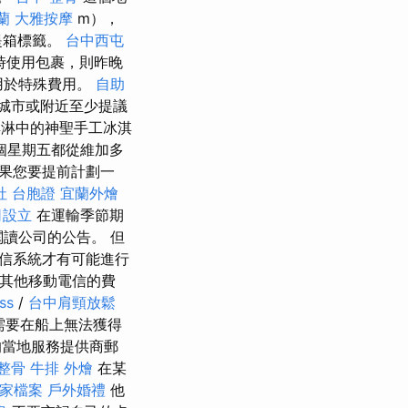
蘭
大雅按摩
m），
提箱標籤。
台中西屯
時使用包裹，則昨晚
用於特殊費用。
自助
城市或附近至少提議
冰淇淋中的神聖手工冰淇
個星期五都從維加多
果您要提前計劃一
社 台胞證
宜蘭外燴
司設立
在運輸季節期
閱讀公司的公告。 但
信系統才有可能進行
和其他移動電信的費
ss
/
台中肩頸放鬆
需要在船上無法獲得
的當地服務提供商郵
整骨
牛排 外燴
在某
商家檔案
戶外婚禮
他