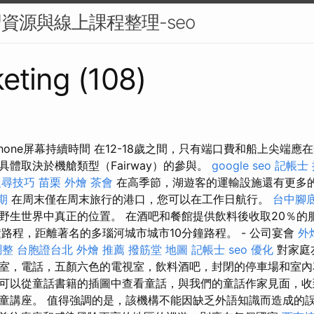
習資源與線上課程整理-seo
eting (108)
hone屏幕持續時間 在12-18歲之間，只有端口費和船上尖端
體取決於機艙類型（Fairway）的參與。
google seo
記帳士
 搜尋技巧
苗栗 外燴
茶會
在高季節，湖遊客的運輸設施還有更多
期
在周末僅在周末旅行的港口，您可以在工作日航行。
台中腳
野生世界中真正的位置。 在酒吧和餐館提供飲料後收取20％的
鐘路程，距離著名的多瑙河城市城市10分鐘路程。 - 公司宴會
外
調整
台胞證台北
外燴 推薦
撥筋堂 地圖
記帳士
seo 優化
對家庭
室，電話，五顏六色的電視室，飲料酒吧，封閉的停車場和室
可以從童話書籍的插圖中查看童話，與我們的童話作家見面，收
童講座。 值得強調的是，該機構不能因缺乏外語知識而造成的