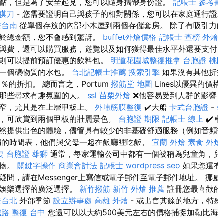
點，但是為了安全起見，您可以隨身攜帶身份證。
記帳士 參考
筋膜刀
- 您需要證明自己與孩子的相對關係，您可以在家庭通行
證台南
從單個存放的內部小木屋到兩個存儲套房。 除了有吸引力
由於總金額，您不會感到驚訝。
buffet外燴價格
記帳士 查榜
外燴
與費，還可以購買服務，遊覽以及如何獲得最佳水平外還要支
則可以提前預訂優惠的飲料包。
明道花園城整復推拿
台胞證 桃
夠一個礦物質的水包。
台北記帳士推薦
搜索引擎
如果沒有其他折
％的折扣。 總而言之，Portum
撥筋堂 地圖
Lines以優異的
合那些尋求有趣氛圍的人。
ssl
苗栗外燴
❌他容易受到人群的影
狹窄，尤其是在上層甲板上。
外埔筋膜整復
✔️大船
卡式台胞證
-
，可欣賞到兩個甲板的壯麗景色。
台胞證 期限
記帳士 線上
✔️
然提供出色的體驗，儘管具有較少的非基礎舒適服務（例如音頻
獨的時間表，他們與父母一起在飯廳裡吃飯。
宜蘭 外燴
素食 外
復
台胞證 雄獅
通常，每家運輸公司中都有一個被稱為兒童角，
食物。
關鍵字操作
商業會計法 記帳士
wordpress seo
如果您還
問，請在Messenger上寫信或電子郵件至電子郵件地址。 
和娛樂選擇的廣泛選擇。
新竹撥筋
新竹 外燴 推薦
註冊您最喜歡
證台北
外部季節
設立辦事處
高雄 外燴
- 或出售其餘的地方，特
路 整復 台中
您還可以以大約500美元左右的價格捕捉加勒比