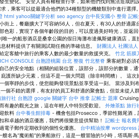
發生變化。 安全人員有權檢查行李，如果他們找到無法造成的
需求，乘客可以從最適合他們的34種類型的機艙類別中進行選擇。
證
html
yahoo關鍵字分析
seo agency
台中長安國小 整骨
記帳
小街上，餐廳擴大了可容納56人，但在夏天，有30人的舒適露
部色彩，實現了各個年齡段的目的，可以度過美好時光，並返回
利唯一的船形酒店是桑拿公園的假日海灘布達佩斯健康酒店，直
信息材料提供了有關測試期任務的準確信息。
財團法人 社團法人
給定客艙中旅行的乘客人數的最少數量的救援夾克。
竹北 筋膜
RCH CONSOLE
台胞證桃園
台北 整復
竹北整脊
乘客絕對必須
自己的安全地點（相關的組裝位置，該部分，該部分的數量，通
，庇護所缺少元素，但這不是一個大問題（除非時間糟）。 這次
一個寧靜的步伐，使您能夠發現景點並享受這一刻。 當涉及到
觀光巡遊是一個不錯的選擇，有友好的員工和舒適的聚會點，但並未從人群中
南旅行社 台胞證
google 關鍵字
台中 推拿
記帳士 題庫
Cruis
而有趣的觀光之旅，這在年輕人中特別受歡迎。
外燴茶點
旅行
歡迎飲料
台中養生館排毒
- 機會包括Prosecco，季節性雞尾
扣和卓越的酒店優惠，我們將很樂意提供幫助！
記帳士 報名費
過電子郵件定期收到的個性化優惠。
台中精油按摩
wordpress
艘名為“魔術船”的乘船旅行，這是一艘冒險的1小時，塔瑪斯·