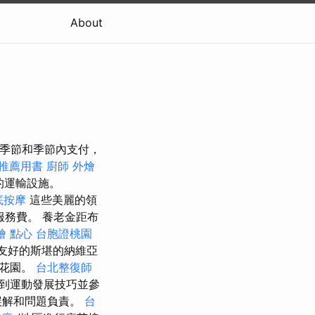
About
應在季節和季節內支付，
 推薦用書
廚師 外燴
的運輸設施。
底按摩
這些美麗的領
服務費。 養老金距布
燴 點心
台胞證桃園
友好的斯堪的納維亞
內花園。
台北整復師
到運動發展技巧並參
誤解和問題負責。
台