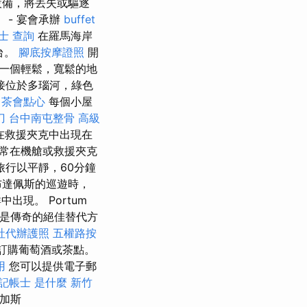
設備，將丟失或驅逐
 - 宴會承辦
buffet
士 查詢
在羅馬海岸
台。
腳底按摩證照
開
一個輕鬆，寬鬆的地
接位於多瑙河，綠色
茶會點心
每個小屋
刀
台中南屯整骨
高級
在救援夾克中出現在
常在機艙或救援夾克
旅行以平靜，60分鐘
布達佩斯的巡遊時，
出現。 Portum
ing是傳奇的絕佳替代方
社代辦護照
五權路按
酒，訂購葡萄酒或茶點。
用
您可以提供電子郵
記帳士 是什麼
新竹
馬加斯