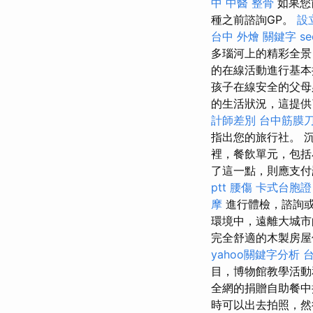
中 中醫 整骨
如果您
種之前諮詢GP。
設
台中
外燴
關鍵字
se
多瑙河上的精彩全景
的在線活動進行基本
孩子在線安全的父
的生活狀況，這提供
計師差別
台中筋膜
指出您的旅行社。 
裡，餐飲單元，包括
了這一點，則應支付
ptt
腰傷
卡式台胞證
摩
進行體檢，諮詢或
環境中，遠離大城市
完全舒適的木製房屋
yahoo關鍵字分析
台
目，博物館教學活
全網的捐贈自助餐中
時可以出去拍照，