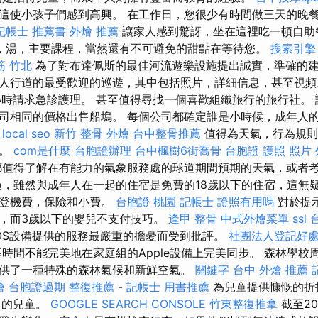
這使小孩子們感到高興。 在工作日，您很少有時間做三天的晚
記帳士 推薦書
外燴 推薦
讓家人感到驚訝，坐在這裡吃一頓自助
，湯，主要課程，當然還有不可避免的甜點在等待您。
搜索引擎
筋 竹北
為了對布達佩斯的最佳河流遊樂設施提出誠實，準確的
人行道的最受歡迎的巡遊，其中包括照片，詳細信息，甚至視頻
時請求急診護理。 甚至值得尋找一個喜歡組織旅行的旅行社。 諸
司相同的價格出售船塢。 每個公司都確定誰是小時候，成年人
。
local seo
新竹 整骨
外燴
台中整骨推薦
值得為天氣，行為規則
服。
com是什麼
台胞證辦理
台中楓樹6街喬骨
台胞證 護照 照片
值得了解在有能力的氣象服務處的球道期間預期的天氣，或者
過，雖然與成年人在一起的住宿是免費的18歲以下的住宿，這無
了登機費，保險和小費。
台胞證 桃園
記帳士 證照有用嗎
對於提示
，而3歲以下的嬰兒不支付技巧。
逢甲 整骨
中式外燴菜單
ssl
OS設備提供的服務最嚴重的擔憂而受到批評。
社團法人登記好
時間不能完美地在家庭組的Apple設備上完美同步。 森林學校
供了一種特殊的森林氣候和新鮮空氣。
關鍵字
台中 外燴 推薦
燴
台胞證過期
整復推薦
-
記帳士 用書推薦
為兒童提供慷慨的折扣
％的兒童。
GOOGLE SEARCH CONSOLE
竹東整復推拿
截至20