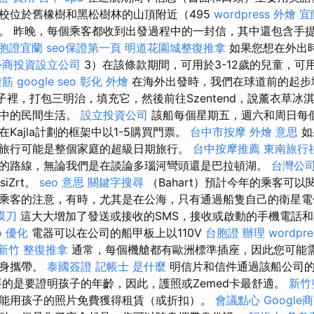
校位於舊橡樹和黑松樹林的山頂附近（495
wordpress
外燴 宜
。 昨晚，每個乘客都收到出發過程中的一封信，其中還包含手
胞證宜蘭
seo保證第一頁
明道花園城整復推拿
如果您想在外出
外商投資設立公司
3）在該條款期間，可用於3-12歲的兒童，可
撥筋
google seo
彰化 外燴
在海外出發時，我們在球道前的起步
日子裡，打包三明治，填充它，然後前往Szentend，說薰衣草
en中的民間生活。
設立投資公司
該船每個星期五，週六和周日每
Kajla計劃的框架中以1-5購買門票。
台中市按摩
外燴 意思
如
旅行可能是整個家庭的超級日期旅行。
台中按摩推薦
東南旅行
的路線，無論我們是在談論多瑙河彎頭還是巴拉頓湖。
台灣公
ásiZrt。
seo 意思
關鍵字搜尋
（Bahart）預計今年的乘客可以
乘客的注意，有時，尤其是在公海，只有通過船隻自己的衛星電
膜刀
這大大增加了發送或接收的SMS，接收或啟動的手機電話
o 優化
電器可以在公司的船甲板上以110V
台胞證 辦理
wordpre
新竹 整復推拿
通常，每個機艙都有歐洲標準插座，因此您可能
隨身攜帶。
泰國簽證
記帳士 是什麼
明信片和信件通過該船公司
要的是要證明孩子的年齡，因此，護照或Zemed卡最舒適。
新竹
能用孩子的照片免費獲得租賃（或折扣）。
會議點心
Google