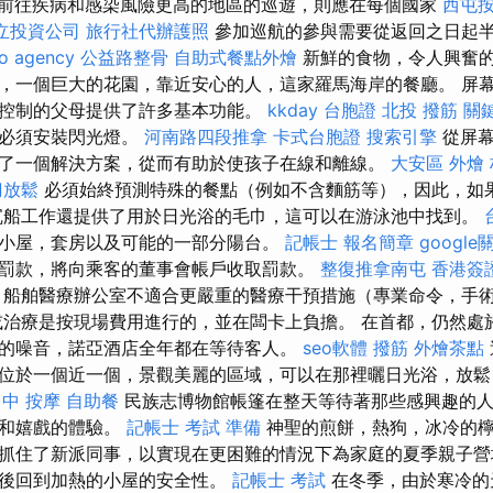
前往疾病和感染風險更高的地區的巡遊，則應在每個國家
西屯
立投資公司
旅行社代辦護照
參加巡航的參與需要從返回之日起
o agency
公益路整骨
自助式餐點外燴
新鮮的食物，令人興奮
，一個巨大的花園，靠近安心的人，這家羅馬海岸的餐廳。 屏
控制的父母提供了許多基本功能。
kkday 台胞證
北投 撥筋
關
母必須安裝閃光燈。
河南路四段推拿
卡式台胞證
搜索引擎
從屏幕
了一個解決方案，從而有助於使孩子在線和離線。
大安區 外燴
刀放鬆
必須始終預測特殊的餐點（例如不含麵筋等），因此，如
沉船工作還提供了用於日光浴的毛巾，這可以在游泳池中找到。
小屋，套房以及可能的一部分陽台。
記帳士 報名簡章
googl
罰款，將向乘客的董事會帳戶收取罰款。
整復推拿南屯
香港簽
船舶醫療辦公室不適合更嚴重的醫療干預措施（專業命令，手
治療是按現場費用進行的，並在闆卡上負擔。 在首都，仍然處
的噪音，諾亞酒店全年都在等待客人。
seo軟體
撥筋
外燴茶點
位於一個近一個，景觀美麗的區域，可以在那裡曬日光浴，放鬆
中 按摩
自助餐
民族志博物館帳篷在整天等待著那些感興趣的人
動和嬉戲的體驗。
記帳士 考試 準備
神聖的煎餅，熱狗，冰冷的檸
抓住了新派同事，以實現在更困難的情況下為家庭的夏季親子
然後回到加熱的小屋的安全性。
記帳士 考試
在冬季，由於寒冷的