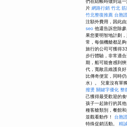
們在結帳時做到這一
片
網路行銷
竹北 
竹北整復推薦
台胞
注額外費用，因此
seo
他還告訴您除參
果您要明智地計劃，
常，每個機艙都足
旅行的公司可獲得33
步行體驗，非常適
期，船可能會感到
代，寬敞且維護良好
比傳奇便宜，同時仍
水）。 兒童沒有單
撥燙
關鍵字優化
整
己獲得最受歡迎的
孩子一起旅行的其他疑
種客艙類別，餐館
並觀看動作！
台胞
特殊促銷活動。
精誠