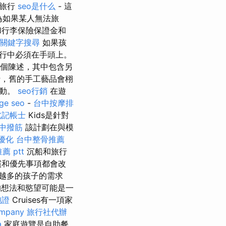
即旅行
seo是什么
- 這
為如果某人無法旅
和行李保險保證金和
關鍵字搜尋
如果孩
行中必須在手頭上。
個陳述，其中包含另
旅行，舊的手工藝品會栩
活動。
seo行銷
在遊
ge seo
-
台中按摩排
北記帳士
Kids是針對
中撥筋
該計劃在與模
o優化
台中整骨推薦
薦 ptt
沉船和旅行
慣和優先事項都會改
越多的孩子的需求
的想法和慾望可能是一
胞證
Cruises有一項家
ompany
旅行社代辦
a
家庭遊覽是自助餐