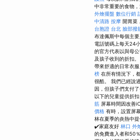
中非常重要的食物，
外燴擺盤
數位行銷
中清路 按摩
開胃菜
台胞證 台北
臉部撥
布達佩斯中每個主要
電話號碼上每天24小
的官方代表以與母公
及孩子收到的折扣
帶來舒適的日常衣
榜
在所有情況下，都
很酷。 我們已經說
因，但孩子們支付
以下的兒童提供折扣
筋
屏幕時間因改善i
價格
有時，設置屏幕
林在夏季的炎熱中提
✔️家庭友好
林口 外
的免費進入者和50