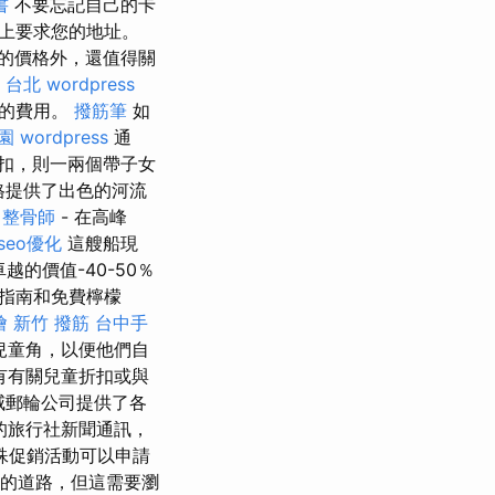
書
不要忘記自己的卡
證上要求您的地址。
的價格外，還值得關
 台北
wordpress
付的費用。
撥筋筆
如
園
wordpress
通
扣，則一兩個帶子女
價格提供了出色的河流
響
整骨師
- 在高峰
seo優化
這艘船現
卓越的價值-40-50％
指南和免費檸檬
燴
新竹 撥筋
台中手
兒童角，以便他們自
有有關兒童折扣或與
挪威郵輪公司提供了各
的旅行社新聞通訊，
殊促銷活動可以申請
海的道路，但這需要瀏