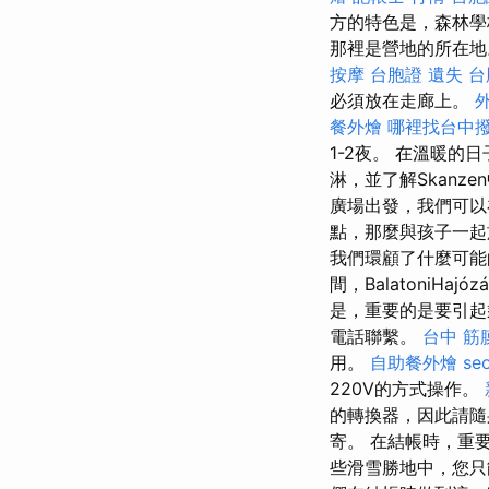
方的特色是，森林學
那裡是營地的所在地
按摩
台胞證 遺失
台
必須放在走廊上。
餐外燴
哪裡找台中
1-2夜。 在溫暖的
淋，並了解Skanz
廣場出發，我們可以在
點，那麼與孩子一起
我們環顧了什麼可能
間，BalatoniHajóz
是，重要的是要引起
電話聯繫。
台中 筋
用。
自助餐外燴
se
220V的方式操作。
的轉換器，因此請
寄。 在結帳時，重
些滑雪勝地中，您只