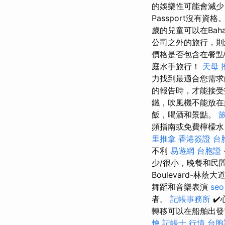
的娛樂性可能會減少，
Passport沒有資格
歲的兒童可以在Bah
公司之外的旅行，
價格是否包含在餐點
庭水手旅行！
天母 
力找到最適合您需
的報告時，才能接
鐵，吹風機不能放在
飯，喝酒和景點。
頻指南或免費檸檬水
里推拿
香港簽證 台
不利
易遊網 台胞證
少/很小，晚餐和民
Boulevard-
舞蹈和音樂表演
se
者。
記帳事務所
✔
轉移可以在船舶出發
燴
記帳士 行情
台胞