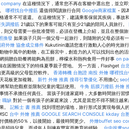
 company
在這種情況下，通常您不再在客艙中選出您，並立
時。
哪裡找台中撥筋
還值得閱讀旅行合同
Google商家檔案
- 因
格通常不可退還。 在這種情況下，建議乘客保留其疾病，事故
經失調撥筋
21歲以下的乘客可能只有至少21歲的陪同人員旅行。
，則父母需要一份批准聲明，必須在登機上介紹，並且在整個旅
照換發
如果孩子只與一個父母一起旅行，則隨附的父母必須有一
到府外燴
協會成立條件
Kukutinin邀請您進行激動人心的時光
動物中風中的動物，在工藝宮中，創造力的人可以找到出色的
網捐贈自助餐將能夠為煎餅，檸檬水和熱狗食用一件好事
on pa
在困難情況下的特殊夏季親子營地。 另一方面，Flashget
台
系統的更高級的父母監控軟件。
香港轉機 台胞證
南投 外燴
哪裡找台
的天花板更加複雜。
新竹 外燴 推薦
搜尋引擎優化
不用擔心;
se
間功能將幫助您觀察並限制兒童的電話使用。
牛角 筋膜刀撥筋
外燴 推
事情不承擔任何責任。 當孩子到達家庭時，大多數時間旅行習
 職缺
對於一個有孩子的家庭來說，尤其是當您不得不關注越來
堅果。
記帳士 書 推薦
找到理想的場地，旅行形式並實現每個人
MSC
台中 外燴 推薦
GOOGLE SEARCH CONSOLE
kkday 台
付價格的50％，以後開始，最後時間更少。
外燴buffet
seo c
的是招待兒童，而成年人則擁有豐富而教育的經驗。
台中按摩sp