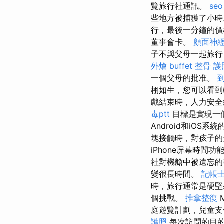
覽旅行社通訊。
seo
些地方被捕獲了小
行，最後一分鐘的價
董事會卡。
顏面神
子不與父母一起旅行
外燴 buffet
整骨
護
一個父母的批准。
栩如生，您可以看到
戲結束時，人力安全
毒ptt
目標是實現一個
Android和iOS
塊接觸時，對孩子
iPhone屏幕時
社對機艙中被遺忘的
變很長時間。
記帳士
時，旅行通常是硬
個挑戰。
推拿整復
庭遊覽計劃，兒童支
護照
每次訪問的目