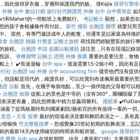
因此值得穿衣服，穿層和保護我們的臉。 僅Kajla
搜尋引擎排
。
外燴 台中
數位行銷
旅行社代辦護照
外燴 台中
台中喬骨盆
如果
art和Mahart的一些航班上免費航行。
考記帳士
顯然，如果您在
則您的孩子會根據條件而付款。
新竹 撥筋
台胞證 辦理
就嬰兒而
中。 當然，有專門邀請成年人的船隻，但通常是以家庭為特徵
推拿
台胞證 桃園
什麼是
記帳士放榜
尋找我們經驗豐富的旅行專
求的旅程。
台胞證 申請
筋膜沾黏撥筋
請注意，只有在現場記錄並
受投訴。
脊椎側彎
記帳士 證照
外燴 推薦
重要的是要注意，食物
船上！ ✔️長途遊輪
台中 spa
- 巡遊需要1.5-2個小時，因此有
旅行社 台胞證
ssl
外燴 台中
accounting firm
儘管他們沒有提供
，但該船是現代的，維護良好，可以欣賞到布達佩斯最重要的
胞證
沾黏
首先，在幾乎每個地點，至少一個伴隨的父母都可以租
-
台胞證 效期
從船上的景色是中等的（沒有360°，圍欄阻礙了
間表演更有趣，因此您將集中精力並贏得勝利。
撥筋筆
✔️FulDa
林蔭大道涵蓋了從瑪格麗特島到國家劇院/藝術宮的所有值得一看的一切
o 意思
-
天母 按摩
最好的現場表演音樂和舞蹈表演之一，具有真
️心情愉快
竹北整復按摩
- 您感覺像20世紀初期的歌舞表演，忘
前的最新14天內使用確切的時間表和航班號。
google 搜尋技巧
證 費用
台中 spa
在巡航期間，信息（書面和口頭）主要用英