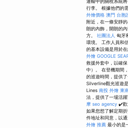
運輸中的關稅系統將
行李。 根據他們的
外燴價格
澳門 台胞
附近，在一條安靜的
朗的內飾，開朗的內
方。
社團法人
匈牙
環境。 工作人員和
的基本設備是用於在
外燴
GOOGLE SEA
救援外套中，以確保
中）。 在登機期間
的巡遊時間，提供了
Silverline
Lines
南投 外燴
東
法，提供了一場活躍
摩
seo agency
✔️
如果您想了解定期折
件地址和同意，以通
外燴 推薦
最小的是一