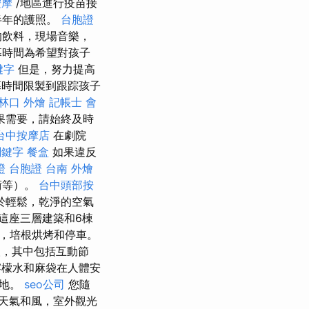
按摩
/地區進行疫苗接
半年的護照。
台胞證
的飲料，現場音樂，
幕時間為希望對孩子
鍵字
但是，努力提高
時間限製到跟踪孩子
林口 外燴
記帳士 會
果需要，請始終及時
台中按摩店
在劇院
e關鍵字
餐盒
如果違反
證 台胞證
台南 外燴
術等）。
台中頭部按
於輕鬆，乾淨的空氣
這座三層建築和6棟
，培根烘烤和停車。
，其中包括互動節
檬水和麻袋在人體安
營地。
seo公司
您隨
天氣和風，室外觀光