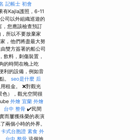
名
記帳士 初會
有Kajla護照，6-11
公司以外組織巡遊的
言，您應該檢查預訂
的，所以不要放棄家
家，他們將盡最大努
由雙方簽署的船公司
，飲料，刺傷裝置，
足夠的時間在晚上吃
便利的設備，例如音
景點。
seo是什麼
后
用租金。 ❌對觀光
景色），觀光空間很
nube
外燴
宜蘭 外燴
。
台中 整骨
✔️民間
實而屢獲殊榮的表演
記了兩個小時的外界。
卡式台胞證
素食 外
語。
台中 整骨
這個地