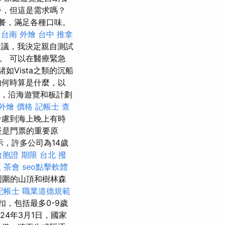
餐，但這是需求嗎？
餐，滿足各種口味。
台南 外燴
台中 推拿
建議，我決定親自測試
。 可以在醫療緊急
如Vista之類的沉船
的何時算是什麼，以
，沿海遊覽和板計劃
外燴 價格
記帳士 查
考慮到海上晚上有時
疑是門票的重要原
，許多公司為14歲
台胞證 期限
台北 撥
處
茶會
seo點擊軟體
周圍的山頂和樹林森
記帳士 職業道德規範
，包括最多0-9歲
24年3月1日，國家